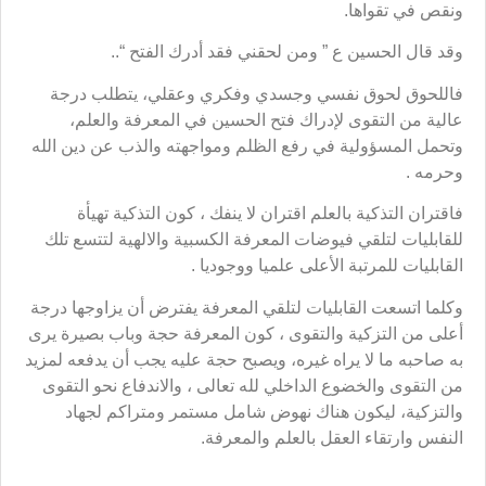
ونقص في تقواها.
وقد قال الحسين ع ” ومن لحقني فقد أدرك الفتح “..
فاللحوق لحوق نفسي وجسدي وفكري وعقلي، يتطلب درجة
عالية من التقوى لإدراك فتح الحسين في المعرفة والعلم،
وتحمل المسؤولية في رفع الظلم ومواجهته والذب عن دين الله
وحرمه .
فاقتران التذكية بالعلم اقتران لا ينفك ، كون التذكية تهيأة
للقابليات لتلقي فيوضات المعرفة الكسبية والالهية لتتسع تلك
القابليات للمرتبة الأعلى علميا ووجوديا .
وكلما اتسعت القابليات لتلقي المعرفة يفترض أن يزاوجها درجة
أعلى من التزكية والتقوى ، كون المعرفة حجة وباب بصيرة يرى
به صاحبه ما لا يراه غيره، ويصبح حجة عليه يجب أن يدفعه لمزيد
من التقوى والخضوع الداخلي لله تعالى ، والاندفاع نحو التقوى
والتزكية، ليكون هناك نهوض شامل مستمر ومتراكم لجهاد
النفس وارتقاء العقل بالعلم والمعرفة.