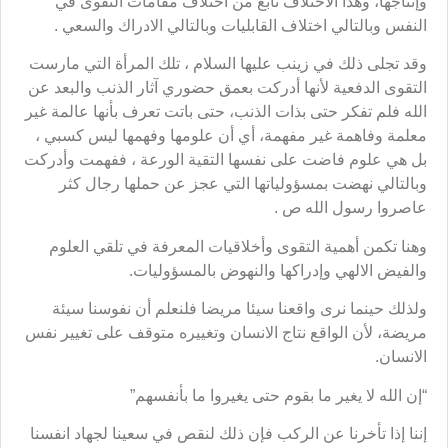
وإنتاجها، وهذا الاختلاف نابع من اختلاف مقامات التقوى في
النفس وبالتالي اختلاف القابليات وبالتالي الادراك والسعي .
وقد تجلى ذلك في زينب عليها السلام ، تلك المرأة التي مارست
التقوى الدفعية لأنها أدركت بعمق حضوري آثار الذنب والبعد عن
الله فلم تفكر حتى بذات الذنب، حتى باتت تعرف بأنها عالمة غير
معلمة وفاهمة غير مفهمة، أي أن علومها وفهمها ليس كسبي ،
بل هي علوم فاضت على نفسها التقية الورعة ، ففهمت وأدركت
وبالتالي نهضت بمسؤولياتها التي عجز عن حملها رجال كثر
عاصروا رسول الله ص .
وهنا تكمن أهمية التقوى وأخلاقيات المعرفة في تلقي العلوم
والفيض الالهي وإدراكها والنهوض بالمسؤوليات.
ولذلك حينما نرى واقعنا سيئا مريضا فلنعلم أن نفوسنا سيئة
مريضة، لأن الواقع نتاج الانسان وتغييره متوقف على تغيير نفس
الانسان.
“إن الله لا يغير ما بقوم حتى يغيروا ما بأنفسهم”
إننا إذا تأخرنا عن الركب فإن ذلك لنقص في سعينا لجهاد انفسنا