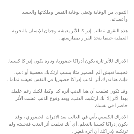
التقوى من الوقاية وتعني بوقاية النفس وملكاتها والجسد
وأعضائه،
هذه التقوى تتطلب إدراكا للأثر يعيشه وجدان الإنسان بالتجربة
العملية حينما يتخذ القرار بممارستها.
الادراك للأثر تارة يكون أدراكا حضوريا، وتارة يكون إدراكا كسبيا.
فحينما تعيش ألم الضمير مثلا بسبب ارتكابك معصية أو ذنب،
فإنك هنا تدرك أثر الذنب إدراكا حضوريا في النفس تعيشه تماما .
وقد تكون تعلمت أن هذا الذنب أثره كذا وكذا، لكنك رغم علمك
بهذا الأثر إلا أنك ارتكبت الذنب، وبعد وقوع الذنب عشت الأثر
حاضرا في نفسك .
الادراك الكسبي يأتي في الغالب بعد الادراك الحضوري ، وقد
يكون إدراكا كسبيا بالتعلم، أي أنك تعلمت أثر الذنب فتجنبته ولم
ترتكبه لإدراكك أن أثره مُضِر .