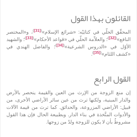
القائلون بهذا القول
)
[31]
(
المحقِّق الحلّي في كتابَيْه: «شرائع الإسلام»
، و«المختصر
)
[33]
(
)
[32]
(
النافع»
؛ والعلاّمة الحلّي في «قواعد الأحكام»
؛ والشهيد
)
[34]
(
الأوّل في «الدروس الشرعية»
؛ والفاضل الهندي في
)
[35]
(
«كشف اللثام»
.
القول الرابع
إن منع الزوجة من الإرث من العين والقيمة ينحصر بالأرض
والدار المبنية، ولكنها ترث من عين سائر الأراضي الأخرى، من
قبيل: الأراضي المزروعة، والحدائق. كما ترث من قيمة الآلات
والأدوات المتَّخذة في بناء الدار. وبطبيعة الحال فإن هذا القول
مشروطٌ بأن لا يكون للزوجة ولدٌ من زوجها.