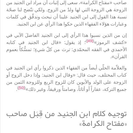
صاحب «مفتاح الكرامة»، سعى إلى إثبات أن مراد ابن الجنيد من
الزوجة هي الزوجة التي لها ولدٌ من الزوج. ولكي تتّضح لنا صحّة
نسبة هذا القول إلى ابن الجنيد علينا أن نبحث وندقِّق في كلمات
وعبارات هؤلاء الفقهاء الذين حكوا هذا الرأي عن ابن الجنيد.
إن من الذين نسبوا هذا الرأي إلى ابن الجنيد الفاضلَ الآبي في
)
[49]
(
«كشف الرموز»
؛ إذ يقول: «قال ابن الجنيد في كتابه
الأحمدي في الفقه المحمّدي: ترث من كلّ شيءٍ؛ تمسُّكاً بعموم
القرآن».
والعلاّمة الحلّي أيضاً من الفقهاء الذين ذكروا رأي ابن الجنيد في
كتاب المختلف، حيث قال: «وقال ابن الجنيد: وإذا دخل الزوج أو
الزوجة على الولد والأبوين كان للزوج الربع وللزوجة الثمن من
)
[50]
(
جميع التركة، عقاراً أو أثاثاً، وصامتاً ورقيقاً، وغير ذلك»
.
توجيه كلام ابن الجنيد من قِبَل صاحب
«مفتاح الكرامة»