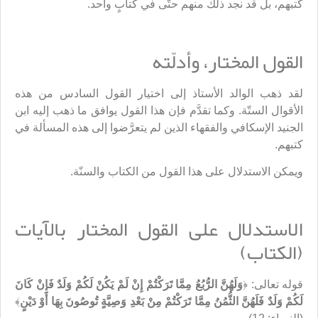
كتبهم، بل قد نجد ذلك منهم حتّى في كتابٍ واحد.
القول المختار، وأدلّته
لقد ذهب الوالد الأستاذ إلى اختيار القول السادس من هذه
الأقوال الستّة. وكما تقدَّم فإن هذا القول يوافق ما ذهب إليه ابن
الجنيد الإسكافي والفقهاء الذين لم يتعرَّضوا إلى هذه المسألة في
كتبهم.
ويمكن الاستدلال على هذا القول من الكتاب والسنّة.
الاستدلال على القول المختار بالآيات
(الكتاب)
قوله تعالى: ﴿
وَلَهُنَّ الرُّبُعُ مِمَّا تَرَكْتُمْ إِنْ لَمْ يَكُنْ لَكُمْ وَلَدٌ فَإِنْ كَانَ
لَكُمْ وَلَدٌ فَلَهُنَّ الثُّمُنُ مِمَّا تَرَكْتُمْ مِنْ بَعْدِ وَصِيَّةٍ تُوصُونَ بِهَا أَوْ دَيْنٍ
﴾