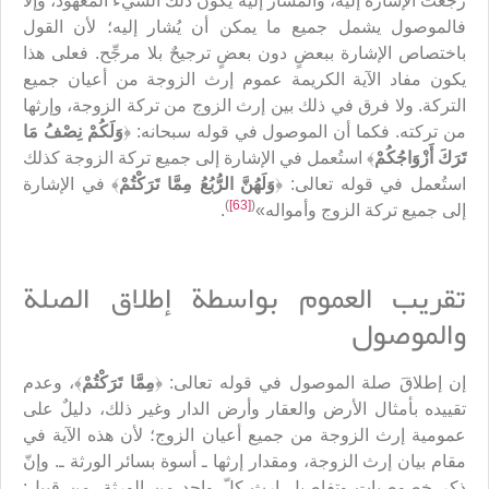
رجعت الإشارة إليه، والمشار إليه يكون ذلك الشيء المعهود، وإلاّ
فالموصول يشمل جميع ما يمكن أن يُشار إليه؛ لأن القول
باختصاص الإشارة ببعضٍ دون بعضٍ ترجيحٌ بلا مرجِّح. فعلى هذا
يكون مفاد الآية الكريمة عموم إرث الزوجة من أعيان جميع
التركة. ولا فرق في ذلك بين إرث الزوج من تركة الزوجة، وإرثها
من تركته. فكما أن الموصول في قوله سبحانه: ﴿
وَلَكُمْ نِصْفُ مَا
تَرَكَ أَزْوَاجُكُمْ
﴾ استُعمل في الإشارة إلى جميع تركة الزوجة كذلك
استُعمل في قوله تعالى: ﴿
وَلَهُنَّ الرُّبُعُ مِمَّا تَرَكْتُمْ
﴾ في الإشارة
)
[63]
(
إلى جميع تركة الزوج وأمواله»
.
تقريب العموم بواسطة إطلاق الصلة
والموصول
إن إطلاقَ صلة الموصول في قوله تعالى: ﴿
مِمَّا تَرَكْتُمْ
﴾، وعدم
تقييده بأمثال الأرض والعقار وأرض الدار وغير ذلك، دليلٌ على
عمومية إرث الزوجة من جميع أعيان الزوج؛ لأن هذه الآية في
مقام بيان إرث الزوجة، ومقدار إرثها ـ أسوة بسائر الورثة ـ. وإنّ
ذكر خصوصيات وتفاصيل إرث كلّ واحدٍ من الورثة، من قبيل: