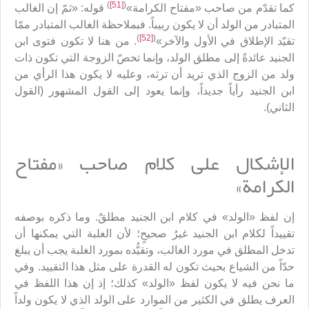
)
[51]
(
كما تقدّم من صاحب «مفتاح الكرامة»
قوله: «ثمّ إن الغالب
المتبادر من الولد أن لا يكون ربيباً. فبملاحظة الغالب المتبادر ممّا
)
[52]
(
تقيّد الإطلاق في الأول والآخر»
. من هنا لا تكون فتوى ابن
الجنيد عائدةً إلى مطلق الولد، وإنما تخصّ الزوجة التي تكون ذات
ولد من الزوج الذي تريد أن ترثه، وعليه لا يكون هذا الرأي من
ابن الجنيد رأياً جديداً، وإنما يعود إلى القول المشهور (القول
الثاني).
الإشكال على كلام صاحب «مفتاح
الكرامة»
إن لفظ «الولد» في كلام ابن الجنيد مطلقٌ. وما ذكره بوصفه
تقييداً لكلام ابن الجنيد غيرُ صحيحٍ؛ لأن الغلبة التي يمكنها أن
تدخل المطلق في مورد الغالب، وتقيُّده بمورد الغلبة يجب أن يبلغ
حدّاً من الشياع بحيث تكون له القدرة على مثل هذا التقييد. وفي
ما نحن فيه لا يكون لفظ «الولد» كذلك؛ إذ إن هذا اللفظ في
العرف يطلق في الكثير من الموارد على الولد الذي لا يكون ولداً