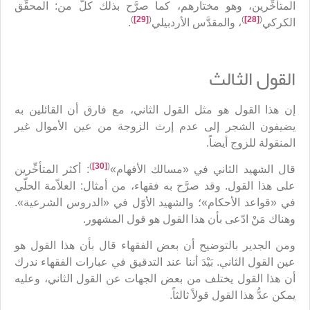
المتأخِّرين، وهو مختارهم، كما صرَّح بذلك كلٌّ من: المحقِّق
)
[29]
(
)
[28]
(
الكركي
، والمقدَّس الأردبيلي
.
القول الثالث
إن هذا القول هو مثل القول الثاني، مع فارق أن القائلين به
يضيفون الشجر إلى عدم إرث الزوجة من عين الأموال غير
المنقولة للزوج أيضاً.
)
[30]
(
قال الشهيد الثاني في «مسالك الأفهام»
: أكثر المتأخِّرين
على هذا القول. وقد صرَّح به فقهاء، من أمثال: العلاّمة الحلّي
في «قواعد الأحكام»؛ والشهيد الأوّل في «الدروس الشرعية».
وهناك مَنْ ادّعى بأن هذا القول هو قول المشهور.
ومن الجدير بالتوضيح أن بعض الفقهاء قال بأن هذا القول هو
عين القول الثاني. بَيْدَ أننا عند التدقيق في عبارات الفقهاء ندرك
أن هذا القول يختلف من بعض الجهات عن القول الثاني، وعليه
يمكن عدُّ هذا القول قولاً ثالثاً.