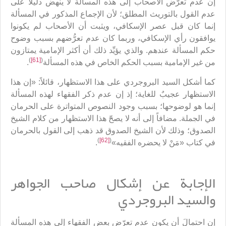
إن عدم تعرُّض الأصحاب إلى هذه المسألة لا ينهض دليلاً على
عدم القول بالتوريث المطلق؛ لأن الإجماع المذكور في المسألة
إنما كان قبل عصر الإسكافي، ويثبت أن الأصحاب لم يكونوا
يوافقون رأي الإسكافي، وربما كان عدم تعرُّضهم بسبب وضوح
حكم المسألة عندهم. والذي يؤيِّد ذلك أن أكثر الإمامية يمتازون
)
[61]
(
من غير الإمامية بسبب الحكم الخاص في هذه المسألة
.
كما أشكل السيد البروجردي على هذا الاستظهار، قائلاً: «إن هذا
الاستظهار عجيبٌ للغاية؛ إذ إن عدم ذكر الفقهاء لهذه المسألة
إنما هو لوضوحها؛ بسبب وجود النصوص المتواترة على الحرمان
في الجملة. مضافاً إلى أنه لا يصحّ هذا الاستظهار من كلام الشيخ
الصدوق؛ وذلك لأن الشيخ الصدوق قد ذهب إلى القول بالحرمان
)
[62]
(
في كتاب «مَنْ لا يحضره الفقيه»
.
الإجابة عن إشكال صاحب الجواهر
والسيد البروجردي
إن احتمالَ أن يكون عدم تعرّض بعض الفقهاء إلى هذه المسألة