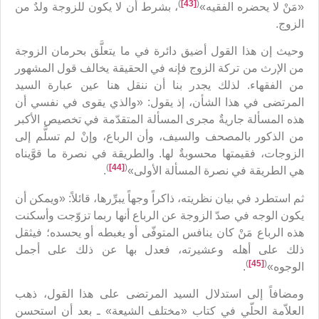
)
[43]
(
«مَنْ لا يحضره الفقيه»
، بشرط أن لا يكون للزوجة ولدٌ من
الزوج.
وحيث إن هذا القول أضيق دائرة في ما يتعلَّق بحرمان الزوجة
من الإرث من تركة الزوج فإنه في الحقيقة يخالف قول المشهور
من الفقهاء. لذلك يجدر بنا أن ننقل هنا عين عبارة السيد
المرتضى في هذا الشأن، إذ يقول: «والذي يقوى في نفسي أن
هذه المسألة جاريةٌ مجرى المسألة المتقدّمة في تخصيص الأكبر
من الذكور بالمصحف والسيف، وأن الرباع، وإنْ لم تسلَّم إلى
الزوجات، فقيمتها محسوبةٌ لها. والطريقة في نصرة ما قوَّيناه
)
[44]
(
هي الطريقة في نصرة المسألة الأولى»
.
ثم استطرد في بيان نظريته، ذاكراً وجهاً يبرِّرها، قائلاً: «ويمكن أن
يكون الوجه في صدّ الزوجة عن الرباع أنها ربما تزوّجت وأسكنت
هذه الرباع مَنْ كان ينافس المتوفّى أو يغبطه أو يحسده؛ فيثقل
ذلك على أهله وعشيرته، فعدل بها عن ذلك على أجمل
)
[45]
(
الوجوه»
.
ومضافاً إلى استدلال السيد المرتضى على هذا القول، ذهب
العلاّمة الحلّي في كتاب «مختلف الشيعة» ـ بعد أن استحسن