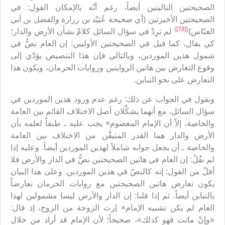
الصحيحتين التاليتين أيضاً، رغم أنّه بالإمكان القول: في
الصحيحتين الأخيرتين (أي صحيحة عُبَيْد بن زرارة والفضل بن أبي
)
[78]
(
العبّاس)
لم يَرِدْ في سؤال السائل كلامٌ بشأن الأرض والدار؛
كي يقال، كما قيل في الصحيحتين الأوليين: إن العام نصٌّ في
شمول هذين الموردين، وبالتالي فإن هذا التنصيص يؤدّي إلى
وقوع التعارض بين هاتين الروايتين وروايات الحرمان، ويكون هذا
التعارض على نحو التباين.
ونقول في الجواب عن ذلك: رغم عدم ورود هذين الموردين في
سؤال السائل، مع أنهما يشكِّلان أصل الاختلاف القائم بين العامة
والخاصة، إلاّ أن الإمام المعصوم× يجب عليه ـ طبقاً لعلمه بأن
الأرض والدار هما القدر المتيقَّن من الاختلاف بين العامة
والخاصة ـ أن يجعل جوابه شاملاً لهذين الموردين أيضاً. وعليه إذا
لم نقُلْ: إن العام في هاتين الصحيحتين نصٌّ في الدار والأرض فلا
أقلّ من القول: إنه كالنصّ في هذين الموردين. وعلى هذا البيان
يكون تعارض هاتين الصحيحتين مع روايات الحرمان تعارضاً
بالتباين أيضاً. ثم إذا قلنا: إن الدار والأرض ليسا مشمولين لهذا
العام لم يكن تشبيه الإمام× إرث الزوجة من الزوج، إذ قال:
«وإنْ ماتت فهو كذلك»، صحيحاً؛ لأن الإمام قد أراد من خلال