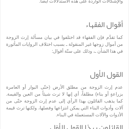
والإشكالات الواردة على هذه الاستدلالات أيضاً.
أقوال الفقهاء
كما تقدَّم فإن الفقهاء قد اختلفوا في بيان مسألة إرث الزوجة
من أموال زوجها غير المنقولة ـ بسبب اختلاف الروايات المأثورة
في هذا الشأن ـ، وذلك على ستّة أقوال:
القول الأول
عدم إرث الزوجة من مطلق الأرض (حتّى البوار أو العامرة
بزراعةٍ أو بناء) مطلقاً، أي إنها لا ترث شيئاً من العين والقيمة.
كما يذهب القائلون بهذا الرأي إلى عدم إرث الزوجة حتّى من
آلات وأدوات البناء التي يمكن انتزاعها وفصلها، ولكنها ترث قيمة
الأدوات والآلات المستعملة في البناء.
القائلون بهذا القول الأوّل