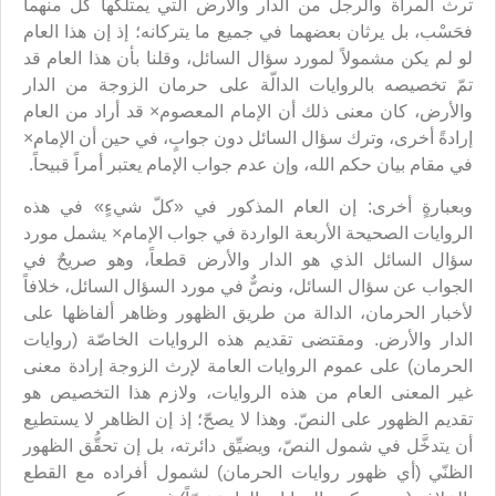
ترث المرأة والرجل من الدار والأرض التي يمتلكها كلٌّ منهما
فحَسْب، بل يرثان بعضهما في جميع ما يتركانه؛ إذ إن هذا العام
لو لم يكن مشمولاً لمورد سؤال السائل، وقلنا بأن هذا العام قد
تمّ تخصيصه بالروايات الدالّة على حرمان الزوجة من الدار
والأرض، كان معنى ذلك أن الإمام المعصوم× قد أراد من العام
إرادةً أخرى، وترك سؤال السائل دون جوابٍ، في حين أن الإمام×
في مقام بيان حكم الله، وإن عدم جواب الإمام يعتبر أمراً قبيحاً.
وبعبارةٍ أخرى: إن العام المذكور في «كلّ شيءٍ» في هذه
الروايات الصحيحة الأربعة الواردة في جواب الإمام× يشمل مورد
سؤال السائل الذي هو الدار والأرض قطعاً، وهو صريحٌ في
الجواب عن سؤال السائل، ونصٌّ في مورد السؤال السائل، خلافاً
لأخبار الحرمان، الدالة من طريق الظهور وظاهر ألفاظها على
الدار والأرض. ومقتضى تقديم هذه الروايات الخاصّة (روايات
الحرمان) على عموم الروايات العامة لإرث الزوجة إرادة معنى
غير المعنى العام من هذه الروايات، ولازم هذا التخصيص هو
تقديم الظهور على النصّ. وهذا لا يصحّ؛ إذ إن الظاهر لا يستطيع
أن يتدخَّل في شمول النصّ، ويضيِّق دائرته، بل إن تحقُّق الظهور
الظنّي (أي ظهور روايات الحرمان) لشمول أفراده مع القطع