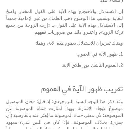
(النساء: 12).
إن الاستدلال والاحتجاج بهذه الآية على القول المختار واضحٌ
للغاية. وبسبب هذا الوضوح ذهب العلماء من غير الإمامية جميعاً
إلى الاستدلال بهذه الآية على القول بـ «إرث الزوجة من جميع
تركة الزوج»، واعتبروا ذلك من ضروريات فقههم.
وهناك تقريران للاستدلال بعموم هذه الآية، وهما:
1ـ ظهور الآية في العموم.
2ـ العموم الناشئ من إطلاق الآية.
تقريب ظهور الآية في العموم
وقد ذكر هذا الوجه السيد البروجردي؛ إذ قال: «فإن الموصول
موضوعٌ لإيجاد الإشارة، وبهذا امتازت «ما» الموصولة عن
الموصوفة؛ لأن معنى «ما» الموصولة ما يُعبّر عنه بالفارسية (آن
چيزي)، بخلاف الموصوفة، فإذا كان في البين شيء معهود