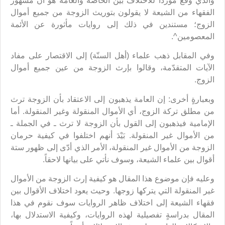
والذي وقع مورداً للاختلاف بين الخاصة والعامة هو أن مشهور
الفقهاء من الشيعة لا يقولون بتوريث الزوجة من جميع أموال
الزوج؛ مستندين في ذلك إلى روايات مأثورة عن الأئمة
المعصومين^.
وفي المقابل ذهب علماء (أهل السنّة) إلى الاقتصار على مفاد
الآيات المتقدّمة، وقالوا بإرث الزوجة من عين جميع أموال
الزوج.
وبعبارةٍ أخرى: إن العامة يذهبون إلى الاعتقاد بأن الزوجة ترث
من مطلق تركة الزوج، أي الأموال المنقولة وغير المنقولة. أما
الإمامية فيذهبون إلى القول بأن الزوجة لا ترث ـ في الجملة ـ
من الأموال غير المنقولة. بَيْدَ أنهم اختلفوا في كيفية حرمان
الزوجة من الأموال غير المنقولة، الأمر الذي أدّى إلى ظهور ستة
أقوال بين علماء الشيعة، وسوف نأتي على بيانها لاحقاً.
وعليه فإن موضوع هذا المقال هو كيفية إرث الزوجة من الأموال
غير المنقولة التي يتركها زوجها. وحيث يعود اختلاف الأقوال بين
فقهاء الشيعة إلى اختلاف ظاهر الروايات سوف نقوم في هذا
المقال بدراسةٍ تفصيلية لهذه الروايات، وكيفية الاستدلال بها،