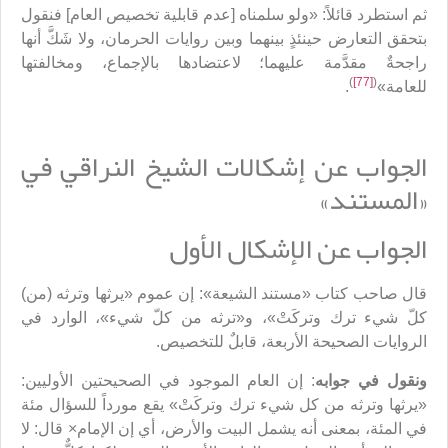
ثم استطرد قائلاً: «ولو سلمناه [عدم قابلية تخصيص العام] فنقول
بتحقق التعارض حينئذٍ بينهما وبين روايات الحرمان، ولا شَكَّ أنها
راجحةٌ مقدَّمة عليهما؛ لاعتضادها بالإجماع، ومخالفتها
)
[77]
(
للعامة»
.
الجواب عن إشكالات الشيخ النراقي في
«المستند»
الجواب عن الإشكال الأول
قال صاحب كتاب «مستند الشيعة»: إن عموم «يرثها وترثه (من)
كلّ شيء ترك وتركَتْ»، و«ترثه من كلّ شيء»، الوارد في
الروايات الصحيحة الأربعة، قابلٌ للتخصيص.
ونقول في جوابه
: إن العام الموجود في الصحيحتين الأوليين:
«يرثها وترثه من كل شيء ترك وتركَتْ» يقع مورداً للسؤال مئة
في المئة، بمعنى أنه يشمل البيت والأرض، أي إن الإمام× قال: لا