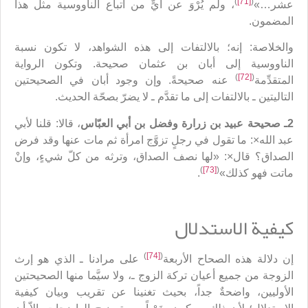
)
[71]
(
عشر…»
، ولم يُرْوَ عن أيٍّ من أتباع الناووسية مثل هذا
المضمون.
والخلاصة: إنه؛ بالالتفات إلى هذه الشواهد، لا تكون نسبة
الناووسية إلى أبان بن عثمان صحيحة. وتكون الرواية
)
[72]
(
المتقدِّمة
عنه صحيحةً. وإن وجود أبان في الصحيحتين
التاليتين ـ بالالتفات إلى ما تقدَّم ـ لا يضرّ بصحّة الحديث.
2ـ صحيحة عبيد بن زرارة وفضل بن أبي العبّاس
، قالا: قلنا لأبي
عبد الله×: ما تقول في رجلٍ تزوَّج امرأة ثم مات عنها وقد فرض
الصداق؟ قال×: «لها نصف الصداق، وترثه من كلّ شيءٍ، وإنْ
)
[73]
(
ماتت فهو كذلك»
.
كيفية الاستدلال
)
[74]
(
إن دلالة هذه الصحاح الأربعة
على مرادنا ـ الذي هو إرث
الزوجة من جميع أعيان تركة الزوج ـ، ولا سيَّما منها الصحيحتين
الأوليين، واضحةٌ جداً، بحيث تغنينا عن تقريب وبيان كيفية