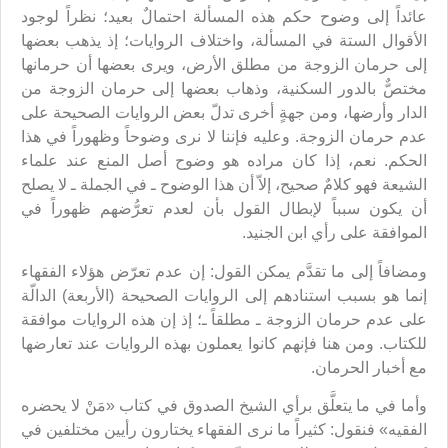
عائداً إلى وضوح حكم هذه المسألة احتمالٌ بعيد؛ نظراً لوجود
الأقوال الستة في المسألة، واختلاف الروايات؛ إذ يذهب بعضها
إلى حرمان الزوجة من مطلق الأرض، ويرى بعضها أن حرمانها
مختصٌّ بالدور السكنية، وذهاب بعضها إلى حرمان الزوجة من
الدار وأرضها، ومن جهةٍ أخرى تدلّ بعض الروايات الصحيحة على
عدم حرمان الزوجة. وعليه فإننا لا نرى وضوحاً وظهوراً في هذا
الحكم. نعم، إذا كان مراده هو وضوح أصل المنع عند علماء
الشيعة فهو كلامٌ صحيح، إلاّ أن هذا الوضوح ـ في الجملة ـ لا يصلح
أن يكون سبباً لإبطال القول بأن لعدم تعرُّضهم ظهوراً في
الموافقة على رأي ابن الجنيد.
ومضافاً إلى ما تقدَّم يمكن القول: إن عدم تعرّض هؤلاء الفقهاء
إنما هو بسبب استنادهم إلى الروايات الصحيحة (الأربعة) الدالّة
على عدم حرمان الزوجة ـ مطلقاً ـ؛ إذ إن هذه الروايات موافقة
للكتاب. ومن هنا فإنهم كانوا يعملون بهذه الروايات عند تعارضها
مع أخبار الحرمان.
وأما في ما يتعلَّق برأي الشيخ الصدوق في كتاب «مَنْ لا يحضره
الفقيه» فنقول: كثيراً ما نرى الفقهاء يختارون رأيين مختلفين في