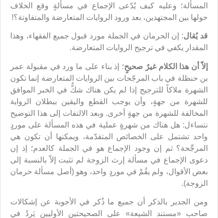
المسألة؛ وعليه كيف يُدّعى الإجماع في مسألةٍ وقع الخلاف
حولها بين المجتهدين، بعد ورود الروايات المتعارضة والمتفاوتة؟!
قد يُقال
: إن الحرمان في الجملة مورد قبول جميع الفقهاء، وهذا
المقدار يكفي في ترجيح الروايات المتعارضة.
إلاّ أن هذا الكلام غيرُ صحيحٍ
؛ إذ بناء على ما ورد في مقبولة عمر
بن حنظلة في باب المرجّحات بين الروايات المتعارضة إنما تكون
الشهرة ملاكاً للترجيح إذا لم يكن هناك شكٌّ في الخبر الموافق
للشهرة من جهةٍ، وأن يوجب القطع واليقين ببطلان الرواية
المخالفة للشهرة من جهةٍ أخرى. وبعد الالتفات إلى هذا التوضيح
نتساءل: هل هناك من شهرةٍ عملية في هذه المسألة على موردٍ
واحد تشتمل على الخصائص المتقدّمة، ويمكنها أن تكون هي
المرجِّحة؟ ثم إن وجود الإجماع هو في الجملة كالعدم؛ إذ إن
دعوى الإجماع في مسألة إرث الزوجة لم تثبت إلاّ بالنسبة إلى
بعض الأقوال، ولم يقُمْ في موردٍ واحد، وهو (أصل مسألة حرمان
الزوجة).
ومن الجدير بالذكر أن جميع ما ذُكر في الأجوبة عن إشكالات
صاحب «مستند الشيعة» على الصحيحتين الأوليين يَرِدُ في