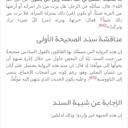
الله×، قال: سألتُه عن الرجل: هل يرث من دار امرأته أو أرضها
من التربة شيئاً، أو يكون (في) ذلك بمنزلة المرأة، فلا يرث من
ذلك شيئاً؟ فقال: «يرثها، وترثه (من) كلّ شيء ترك
)
[64]
(
وتركَتْ»
.
مناقشة سند الصحيحة الأولى
إن هذه الرواية التي يتمسَّك بها القائلون بالقول السادس صحيحةٌ
من حيث السند. بَيْدَ أن البعض حاول من خلال إثارة شبهةٍ أن
يحولِّها إلى موثَّقة؛ إذ قال: إن سند هذه الرواية يشتمل على أبان
بن عثمان البجلي. وهو، رغم كونه من أصحاب الإجماع، ينتمي
)
[65]
(
إلى الناووسية
، وعليه يكون الحديث الذي ينتهي إليه موثَّقاً.
الإجابة عن شبهة السند
إن هذه الشبهة غير واردةٍ؛ وذلك لدليلين: