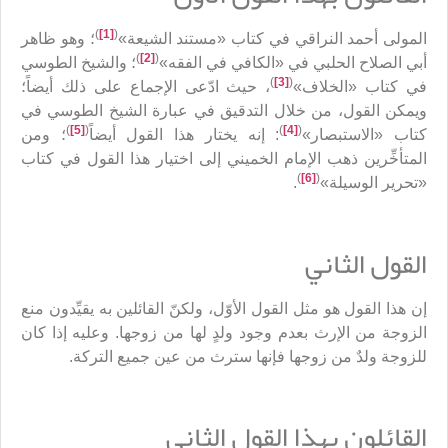
)
[1]
(
المولى أحمد النراقي في كتاب «مستند الشيعة»
؛ وهو ظاهر
)
[2]
(
أبي الصلاح الحلبي في «الكافي في الفقه»
؛ والشيخ الطوسي
)
[3]
(
في كتاب «الخلاف»
، حيث ادّعى الإجماع على ذلك أيضاً؛
ويمكن القول، من خلال التدقيق في عبارة الشيخ الطوسي في
)
[5]
(
)
[4]
(
كتاب «الاستبصار»
: إنه يختار هذا القول أيضاً
؛ ومن
المتأخِّرين ذهب الإمام الخميني إلى اختيار هذا القول في كتاب
)
[6]
(
«تحرير الوسيلة»
.
القول الثاني
إن هذا القول هو مثل القول الأوّل، ولكنّ القائلين به يقيِّدون منع
الزوجة من الإرث بعدم وجود ولدٍ لها من زوجها. وعليه إذا كان
للزوجة ولدٌ من زوجها فإنها سترث من عين جميع التركة.
القائلون بهذا القول الثاني