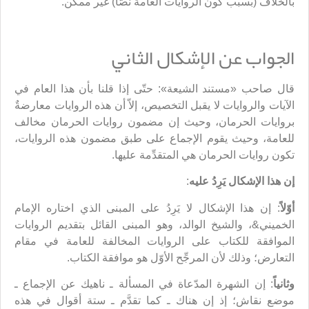
بالخلاف (بسبب كون الروايات العامة نصّاً) غير ممكن.
الجواب عن الإشكال الثاني
قال صاحب «مستند الشيعة»: حتّى إذا قلنا بأن هذا العام في
الآيات والروايات لا يقبل التخصيص، إلاّ أن هذه الروايات معارضةٌ
بروايات الحرمان، وحيث إن مضمون روايات الحرمان مخالف
للعامة، وحيث يقوم الإجماع على طبق مضمون هذه الروايات،
تكون روايات الحرمان هي المتقدِّمة عليها.
إن هذا الإشكال يَرِدُ عليه
:
أوّلاً
: إن هذا الإشكال لا يَرِدُ على المبنى الذي اختاره الإمام
الخميني&، والشيخ الوالد، وهو المبنى القائل بتقديم الروايات
الموافقة للكتاب على الروايات المخالفة للعامة في مقام
التعارض؛ وذلك لأن المرجِّح الأوّل هو موافقة الكتاب.
وثانياً
: إن الشهرة المدّعاة في المسألة ـ ناهيك عن الإجماع ـ
موضع نقاش؛ إذ إن هناك ـ كما تقدَّم ـ ستة أقوال في هذه