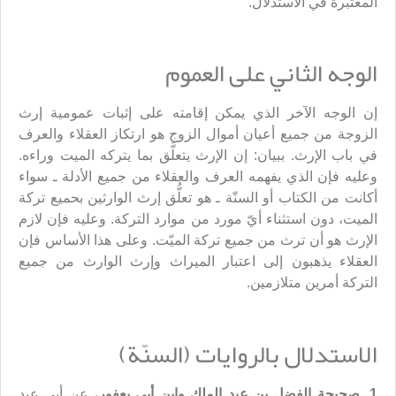
المعتبرة في الاستدلال.
الوجه الثاني على العموم
إن الوجه الآخر الذي يمكن إقامته على إثبات عمومية إرث
الزوجة من جميع أعيان أموال الزوج هو ارتكاز العقلاء والعرف
في باب الإرث. ببيان: إن الإرث يتعلَّق بما يتركه الميت وراءه.
وعليه فإن الذي يفهمه العرف والعقلاء من جميع الأدلة ـ سواء
أكانت من الكتاب أو السنّة ـ هو تعلُّق إرث الوارثين بحميع تركة
الميت، دون استثناء أيّ مورد من موارد التركة. وعليه فإن لازم
الإرث هو أن ترث من جميع تركة الميّت. وعلى هذا الأساس فإن
العقلاء يذهبون إلى اعتبار الميراث وإرث الوارث من جميع
التركة أمرين متلازمين.
الاستدلال بالروايات (السنّة)
1ـ صحيحة الفضل بن عبد الملك وابن أبي يعفور
، عن أبي عبد