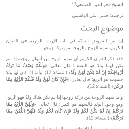
*)
(
الشيخ فخر الدين الصانعي
ترجمة: حسن علي الهاشمي
موضوع البحث
إن من الفروض الستّة في باب الإرث، الواردة في القرآن
الكريم، سهمَ الزوج والزوجة من تركة زوجها.
فقد ذكر القرآن الكريم أن سهم الزوج من أموال زوجته إذا لم
يكن لهما ولدٌ هو النصف؛ قال تعالى: ﴿
وَلَكُمْ نِصْفُ مَا تَرَكَ
أَزْوَاجُكُمْ إِنْ لَمْ يَكُنْ لَهُنَّ وَلَدٌ
﴾ (النساء: 12). وأما إذا كان لها ولدٌ
فسهمه هو الربع؛ قال تعالى: ﴿
فَإِنْ كَانَ لَهُنَّ وَلَدٌ فَلَكُمْ الرُّبُعُ مِمَّا
تَرَكْنَ
﴾ (النساء: 12).
وأما سهم الزوجة من تركة زوجها إذا لم يكن هناك ولدٌ فهو الربع،
ومع وجود الولد فالسهم هو الثمن؛ قال تعالى: ﴿
وَلَهُنَّ الرُّبُعُ مِمَّا
تَرَكْتُمْ إِنْ لَمْ يَكُنْ لَكُمْ وَلَدٌ فَإِنْ كَانَ لَكُمْ وَلَدٌ فَلَهُنَّ الثُّمُنُ مِمَّا
تَرَكْتُمْ
﴾ (النساء: 12).