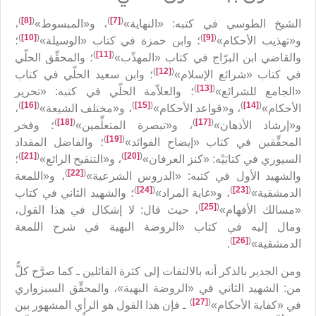
)
[8]
(
)
[7]
(
الشيخ الطوسي في كتبه: «النهاية»
، و«المبسوط»
،
)
[10]
(
)
[9]
(
و«تهذيب الأحكام»
؛ وابن حمزة في كتاب «الوسيلة»
؛
)
[11]
(
والقاضي ابن البرّاج في كتاب «المهذّب»
؛ والمحقِّق الحلّي
)
[12]
(
في كتاب «شرائع الإسلام»
؛ وابن سعيد الحلّي في كتاب
)
[13]
(
«الجامع للشرائع»
؛ والعلاّمة الحلّي في كتبه: «تحرير
)
[16]
(
)
[15]
(
)
[14]
(
الأحكام»
، و«قواعد الأحكام»
، و«مختلف الشيعة»
،
)
[18]
(
)
[17]
(
و«إرشاد الأذهان»
، و«تبصرة المتعلِّمين»
؛ وفخر
)
[19]
(
المحقِّقين في كتاب «إيضاح الفوائد»
؛ والفاضل المقداد
)
[21]
(
)
[20]
(
السيوري في كتابَيْه: «كنز العرفان»
، و«التنقيح الرائع»
؛
)
[22]
(
والشهيد الأول في كتبه: «الدروس الشرعية»
، و«اللمعة
)
[24]
(
)
[23]
(
الدمشقية»
، و«غاية المراد»
؛ والشهيد الثاني في كتاب
)
[25]
(
«مسالك الأفهام»
، حيث قال: لا إشكال في هذا القول،
ومال إليه في كتاب «الروضة البهية في شرح اللمعة
)
[26]
(
الدمشقية»
.
ومن الجدير بالذكر أنه بالالتفات إلى كثرة القائلين ـ كما صرَّح كلٌّ
من: الشهيد الثاني في «الروضة البهية»، والمحقِّق السبزواري
)
[27]
(
في «كفاية الأحكام»
ـ فإن هذا القول هو الرأي المشهور بين