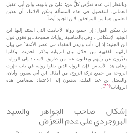
وبالنظر إلى عدم تعرُّض كلٍّ من: عليّ بن بابويه، وابن أبي عقيل
العماني، للتفصيل في هذه المسألة يمكن الادّعاء أن هذين
العلمين هما من الموافقين لابن الجنيد أيضاً.
بل يمكن القول: إن جميع رواة الأحاديث التي استند إليها ابن
الجنيد الإسكافي ـ وهي بالمناسبة رواياتٌ صحيحة ـ يوافقون قول
ابن الجنيد؛ إذ إن دأب وديدن الفقهاء في عصر الأئمة^ في بيان
آرائهم الفقهية من خلال بيان الرواية وذكر الحديث، وكانوا
يعبِّرون عن رأيهم ويعلنون عنه من طريق الاستناد إلى الرواية.
وعلى هذا الأساس فإن الرواة الذين نقلوا رواية في باب «إرث
الزوجة من جميع تركة الزوج، من أمثال: ابن أبي يعفور، وأبان،
والفضل بن عبد الملك، يذهبون إلى الاعتقاد بمضامين هذه
)
[60]
(
الروايات
.
إشكال صاحب الجواهر والسيد
البروجردي على عدم التعرُّض