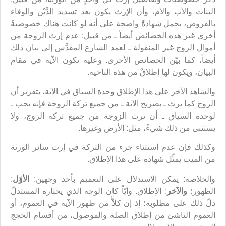
البنات والأب والأم، وأن الإرث يكون بعد تسديد الدَّيْن والوفاء
بالقروض، يحمل شهادةً واضحة على أنه لو كانت هناك خصوصيةٌ
أخرى غير هذه الخصائص أيضاً ـ من قبيل: عدم إرث الزوجة من
أموال الزوج غير المنقولة ـ لعمد الشارع المقدَّس إلى بيان ذلك
أيضاً، كما بيّن الخصائص الأخرى. وعليه تكون الآية في مقام
البيان، ويكون لها إطلاقٌ من هذه الناحية.
والشاهد الآخر على هذا الإطلاق وحدة السياق في الآية، بتقرير أن
الزوج كما يرث ـ بصريح الآية ـ من جميع تركة الزوجة فإنه يجب ـ
لوحدة السياق ـ أن ترث الزوجة من جميع تركة الزوج، ولا
يستثنى من ذلك شيءٌ، مثل: الأرض وغيرها.
وكذلك فإن عدم استثناء جزء من التركة في إرث سائر الورثة
من الميت يمثِّل شهادة على هذا الإطلاق.
والخلاصة: يمكن الاستدلال على التعميم بأحد وجهين:
الأوّل
:
الظهور؛
والآخر
: الإطلاق. وأيّاً كان الوجه الذي يختاره المستدلّ
دلّ ذلك على مطلوبه؛ إذ إن كلاًّ من ظهور الآية في العموم، أو
العموم الناشئ من إطلاق الصلة والموصول، من أقسام الحجج