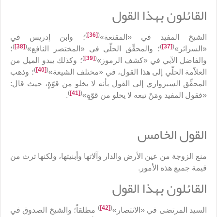
القائلون بهذا القول
)
[36]
(
الشيخ المفيد في «المقنعة»
؛ وابن إدريس في
)
[38]
(
)
[37]
(
«السرائر»
؛ والمحقِّق الحلّي في «المختصر النافع»
؛
)
[39]
(
والفاضل الآبي في «كشف الرموز»
؛ وكذلك يبدو الميل من
)
[40]
(
العلاّمة الحلّي إلى هذا القول، في «مختلف الشيعة»
؛ وذهب
المحقِّق السبزواري إلى القول بأنه لا يخلو من قوّةٍ، حيث قال:
)
[41]
(
«فقول المفيد ومَنْ تبعه لا يخلو من قوّةٍ»
.
القول الخامس
منع الزوجة من عين الأرض والدار وآلاتها وأبنيتها، ولكنها ترث من
قيمة جميع هذه الأمور.
القائلون بهذا القول
)
[42]
(
السيد المرتضى في «الانتصار»
مطلقاً؛ والشيخ الصدوق في