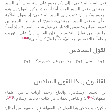
قول السيد المرتضى ـ إلى ذكر وجوهٍ على استحسان رأي السيد
المرتضى وقول الشيخ المفيد أيضاً، بحيث يمكن القول: إن هذه
الوجوه يمكنها أن تثبت رأي السيد المرتضى؛ إذ يقول العلاّمة
الحلّي: «وقول السيد المرتضى& حَسَنٌ؛ لما فيه من الجمع بين
عموم القرآن وخصوص الأخبار. ثم قول شيخنا المفيد& جيِّدٌ أيضاً؛
لما فيه من تقليل التخصيص، فإن القرآن دالٌّ على التوريث
)
[46]
(
مطلقاً، فالتخصيص مخالفٌ، وكُلَّما قلّ كان أَوْلى»
.
القول السادس
الزوجة ـ مثل الزوج ـ ترث من عين جميع تركة الزوج.
القائلون بهذا القول السادس
ابن الجنيد الإسكافي؛ والحاج رحيم أرباب ـ من علماء
)
[48]
(
)
[47]
(
إصفهان
ـ؛ والقاضي نعمان، في كتاب «دعائم الإسلام»
.
ولكنْ؛ حيث حُكي هذا القول عن الفقهاء، فإن بعضهم، من أمثال: