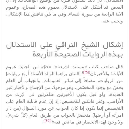
الاستدلال؛ لأن ذلك سيكون ضَرْباً من توضيح الواضحات. إلاّ أن
البعض قد أشكل على الاستدلال بعموم هذه الصحاح، وعموم
الآية الرابعة من سورة النساء. وفي ما يلي نناقش هذا الإشكال،
ونجيب عنه.
إشكال الشيخ النراقي على الاستدلال
بهذه الروايات الصحيحة الأربعة
قال صاحب كتاب «مستند الشيعة»: «حجّة ابن الجنيد: عموم
)
[75]
(
الآيات؛ والأخيرتان
[اللتان يراهما الوالد الأستاذ أربع روايات]
من الروايات، مضافاً إلى سائر العمومات. والجواب أن العام
يخصّ مع وجود المخصّص، وهو موجودٌ، من الإجماع والأخبار غير
العديدة، ولو قيل بكون الأخيرتين ظاهرتين في الإرث من
الأراضي، وغير قابلتين للتخصيص؛ إذ إن عدم قابلية العام على
التخصيص إنما يكون إذا كان الجواب عن مورد السؤال (من دار
امرأته أو أرضها) منحصرٌ بالجواب من طريق العام (كلّ شيء)،
)
[76]
(
ولا وجود لهذا الانحصار في ما نحن فيه»
.