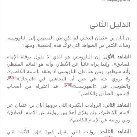
الدليل الثاني
إن أبان بن عثمان البجلي لم يكن من المنتمين إلى الناووسية.
وهناك الكثير من الشواهد التي تؤكِّد هذه الحقيقة، ومنها:
الشاهد الأوّل
: إن الناووسي هو الذي لا يقول بوفاة الإمام
الصادق×، وإنما يراه غائباً عن الأنظار، وأنه هو القائم المنتظر،
وأنه سيظهر. ومن هنا فإن الناووسي لا يعتقد بإمامة الكاظم×،
)
[69]
(
ولا يروي عنه. في حين أن النجاشي في «الرجال»
،
)
[70]
(
والطوسي في «الفهرست»
، قد اعتبراه من أصحاب
الإمامين الصادق والكاظم’.
الشاهد الثاني
: الروايات الكثيرة التي يرويها أبان بن عثمان عن
الإمام الكاظم×، ولم يفرِّق أحدٌ بين روايته عن الإمام الصادق×
وبين روايته عن الإمام الكاظم×.
الشاهد الثالث
: روايته التي يقول فيها: «إن الأئمة اثني