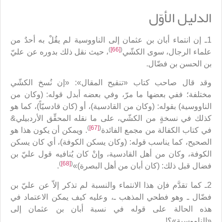
الدليل الأوّل
1ـ إن انتماء أبان بن عثمان إلى الناووسية لم يقُلْ به أحدٌ من
)
[66]
(
علماء الرجال، سوى الكشّي
، حيث نقل ذلك بدوره عن عليّ
بن الحسن بن فضّال.
وقد قال صاحب كتاب «تنقيح المقال»: «إن نُسخ الكشّي
مختلفة؛ ففي بعضها ما مرّ، وفي بعضه أبدل قوله: (وكان من
الناووسية) بقوله: (وكان من القادسية)، أو (كان قادسيّاً)، كما هو
كذلك في نسخةٍ من الكشّي، على ما نقله المحقِّق الأردبيلي&
)
[67]
(
في كتاب الكفالة من مجمع الفائدة
. ويمكن أن يكون هذا هو
الصحيح، كما يناسب قوله: (وكان يسكن الكوفة)، أي كان يسكن
الكوفة، وكان من أهل القادسية، وإنْ كان يُنافيه قول عليّ بن
)
[68]
(
فضال قبل ذلك: (كان أبان من أهل البصرة)»
.
2ـ كما تقدَّم فإن هذا الانتماء والنسبة لم تذكر إلاّ عن عليّ بن
فضّال ـ وهو فطحي المذهب ـ، وعليه كيف يمكن الاعتماد في
هذه الحالة على قوله في نسبة أبان بن عثمان إلى
«الناووسية»؟!