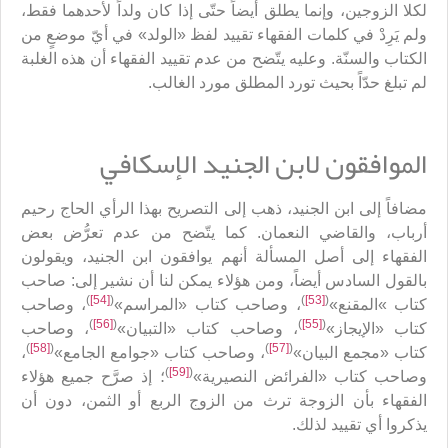
لكلا الزوجين، وإنما يطلق أيضاً حتّى إذا كان ولداً لأحدهما فقط،
ولم يَرِدْ في كلمات الفقهاء تقييد لفظ «الولد» في أيّ موضعٍ من
الكتاب والسنّة. وعليه يتّضح من عدم تقييد الفقهاء أن هذه الغلبة
لم تبلغ حدّاً بحيث تورد المطلق مورد الغالب.
الموافقون لابن الجنيد الإسكافي
مضافاً إلى ابن الجنيد، ذهب إلى التصريح بهذا الرأي الحاج رحيم
أرباب، والقاضي النعمان. كما يتّضح من عدم تعرُّض بعض
الفقهاء إلى أصل المسألة أنهم يوافقون ابن الجنيد، ويقولون
بالقول السادس أيضاً، ومن هؤلاء يمكن لنا أن نشير إلى: صاحب
)
[54]
(
)
[53]
(
كتاب »المقنع»
، وصاحب كتاب «المراسم»
، وصاحب
)
[56]
(
)
[55]
(
كتاب «الإيجاز»
، وصاحب كتاب «التبيان»
، وصاحب
)
[58]
(
)
[57]
(
كتاب «مجمع البيان»
، وصاحب كتاب «جوامع الجامع»
،
)
[59]
(
وصاحب كتاب «الفرائض النصيرية»
؛ إذ صرَّح جميع هؤلاء
الفقهاء بأن الزوجة ترث من الزوج الربع أو الثمن، دون أن
يذكروا أي تقييد لذلك.