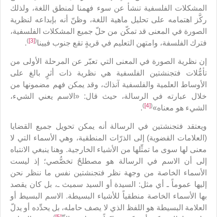
المشكلات الفلسفية تنشأ عن سوء فهمنا لمنطق اللغة، ولذلك
ركَّز اهتمامه على تحليل ماهية اللغة، وظنّ أنه بإبداعه لنظرية
الصورة في المعنى قد تمكّن من حلّ جميع المشكلات الفلسفية،
)
[3]
(
فترك الفلسفة، وامتهن التعليم في قريةٍ تقع جنوب فيينا
.
إن نظرية الصورة في المعنى التي تعبّر عن المرحلة الأولى من
تأمُّلات فتجنشتين الفلسفية هي نظرية ذات أثرٍ بالغ على
الأوساط العلمية والفلسفية آنذاك، وقد يمكن فهم مضمونها من
خلال عبارته في الرسالة، حيث قال: «الاسم يعني الشيء،
)
[4]
(
الشيء هو معناه»
.
ويعتقد فتجنشتين في الرسالة أنه يمكن تحويل جميع القضايا
(العلامات القضوية) إلى الذرّات المنطقية، وهي الأسماء التي لا
معنى لها سوى ما تمثِّلها من الأشياء الخارجية. وهنا ينبغي الانتباه
إلى أن الاسم في الرسالة هو مصطلحٌ تخصُّصي؛ إذ ليست
الأسماء الخاصة من وجهة نظر فتجنشتين نفس ما ننظر نحن
إليها عموماً ـ أي مثل: السيدة أو السيد سميث ـ، بل كان يقصد
بها الأسماء الخاصة منطقياً للأشياء البسيطة. الاسم البسيط أو
العلامة البسيطة هو اللفظ الذي لا يصف حامله، بل يحدِّده أو يدلّ