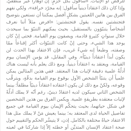
للرفض أو الإثبات. «سأقول بكلّ حزمٍ: إن أوهارا غير منطقيّ.
وإذا كان ذلك اعتقاداً دينياً سأقول: إنه مجرّد خرافة»، ولكي نفهم
الفرق بين هاتين اللعبتين بشكلٍ أفضل يمكننا أن نستعين بتوضيح
فتجنشتين نفسه. يقول فتجنشتين: «افرض مثلاً أننا نعرف
أشخاصاً يتنبّؤون بالمستقبل، بحيث يمكنهم التنبّؤ بما سيحدث
خلال سنواتٍ كثيرةٍ قادمة، ويصفون يوم القيامة. فحتى إنْ كان
يوجد هذا الشيء، وحتى إنْ كانت التنبّؤات أكثر إقناعاً ممّا
وصفته، وطبعاً إنه شيءٌ غريب، فإن الاعتقاد بهذا الحدث لن
يكون أبداً اعتقاداً دينيّاً». وفي المقابل، قد يؤمن الإنسان بيوم
القيامة، ويعتقد به اعتقاداً دينياً، ومع ذلك يعلم بأنه ليست هناك
أدلّةٌ علمية دقيقة لإثبات هذا المعتقد. ففي هذين المثالين يمكن
علمياً أن يتنبّأ الشخص الأول بوقوع يوم القيامة بدقّةٍ، ويترقَّب
وقوعه، ولكنْ مع ذلك لن يكون اعتقاده اعتقاداً دينيّاً مطلقاً؛ بينما
الشخص الثاني سيكون لديه اعتقادٌ دينيّ، رغم أنّه لا يملك أدلّةً
لإثبات معتقده بطريقةٍ علمية. ويكمن الفرق بين هذين الشخصين
في شكل حياتهما، بحيث يتحكَّم الإيمان بيوم القيامة في جميع
تفاصيل الحياة لدى المعتقد به؛ بينما يعيش مَنْ لا يملك مثل هذا
الاعتقاد حياةً مختلفة بالكامل. إذن، لا يتيسَّر الحكم والتقييم حول
صحة اعتقاد الإنسان المتديِّن أو خطئه إلاّ إذا شاركنا في لعبته