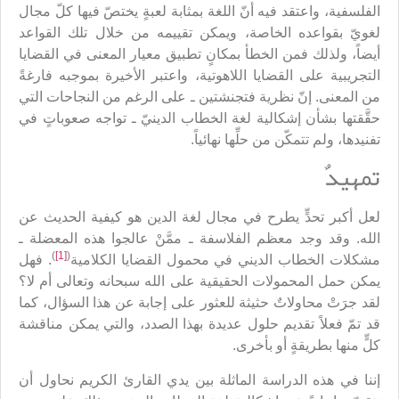
الفلسفية، واعتقد فيه أنّ اللغة بمثابة لعبةٍ يختصّ فيها كلّ مجال
لغويّ بقواعده الخاصة، ويمكن تقييمه من خلال تلك القواعد
أيضاً، ولذلك فمن الخطأ بمكانٍ تطبيق معيار المعنى في القضايا
التجريبية على القضايا اللاهوتية، واعتبر الأخيرة بموجبه فارغةً
من المعنى. إنّ نظرية فتجنشتين ـ على الرغم من النجاحات التي
حقَّقتها بشأن إشكالية لغة الخطاب الدينيّ ـ تواجه صعوباتٍ في
تفنيدها، ولم تتمكّن من حلِّها نهائياً.
تمهيدٌ
لعل أكبر تحدٍّ يطرح في مجال لغة الدين هو كيفية الحديث عن
الله. وقد وجد معظم الفلاسفة ـ ممَّنْ عالجوا هذه المعضلة ـ
)
[1]
(
مشكلات الخطاب الديني في محمول القضايا الكلامية
. فهل
يمكن حمل المحمولات الحقيقية على الله سبحانه وتعالى أم لا؟
لقد جرَتْ محاولاتٌ حثيثة للعثور على إجابة عن هذا السؤال، كما
قد تمّ فعلاً تقديم حلول عديدة بهذا الصدد، والتي يمكن مناقشة
كلٍّ منها بطريقةٍ أو بأخرى.
إننا في هذه الدراسة الماثلة بين يدي القارئ الكريم نحاول أن