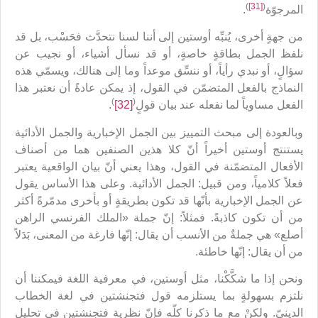
)
[31]
(
المرجوّة
.
من جهةٍ أخرى، يُنبِّه أوستين إلى أننا لسنا نتحدَّث فحَسْب، بل قد
نلفظ الجمل بطاقةٍ خاصةٍ، أو قد نسأل أشياء، أو نجيب عن
سؤالٍ، أو نبدي رأياً، أو ننسِّق موعداً وما إلى هنالك، ويسمّي هذه
النماذج بالفعل المتضمّن في القول، إذ يمكن عادةً أن نعتبر هذا
)
(
الفعل مساوياً لما نفعله عند بيان قولٍ
[32]
.
وبالعودة إلى مبحث التمييز بين الجمل الإخبارية والجمل الأدائية
يستنتج أوستين أخيراً أنّ كلا هذين الصنفين هما من أصناف
الأفعال المتضمّنة في القول، وهذا يعني أنّ بيان الواقعية يعتبر
فعلاً كلامياً، ومن قبيل: الجمل الأدائية. وعلى هذا الأساس يقول
عن الجمل الإخبارية بأنّها قد تكون بطريقةٍ أو بأخرى مدمّرةً أكثر
من أن تكون كاذبةً. فمثلاً: إنّ جملة «الملك الفرنسي الراهن
أصلع» هي جملةٌ من الأنسب أن يقال: إنّها فارغة من المعنى، بَدَلاً
من أن يقال: إنّها خاطئة.
ونحن إذا ما شكَّكْنا، مثل أوستين، في معرفية اللغة فيمكننا أن
نلتزم بسهولةٍ بما يستلزمه قول فتجنشتين في لغة الخطاب
الدينيّ. ولكنْ مع ما ذكرنا كلّه فإنّ نظرية فتجنشتين في تحليل