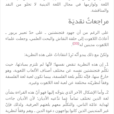
اللغة ولوازمها في مجال اللغة الدينية لا تخلو من النقد
والمناقشة.
مراجعاتٌ نقديّة
على الرغم من أن جهود فتجنشتين ـ على حدّ تعبير بربور ـ
أعادَتْ اللاهوت إلى حلقة النقاش والبحث العلمي، وجعلت علماء
)
[33]
(
اللاهوت مدينين له
.
ولكنْ مع ذلك يبدو أنّه تَرِدُ انتقاداتٌ على هذه النظرية:
1ـ إن هذه النظرية تنقض نفسها؛ لأنّها لم تلتزم بمبادئها، حيث
تكلَّم فتجنشتين نفسه عن مختلف أصناف الألعاب اللغوية، وهو
خارجٌ منها، فإنّه تكلَّم بلغة الفلسفة، بينما تكون لعبة لغة الفلسفة
وفقاً لنظريّته مختلفة عن لعبة لغة اللاهوت وغيره.
2ـ وأما الإشكال الآخر الذي يتوجَّه إليها فهو أنّ هذه القراءة بشأن
لغة الدين تختلف تماماً عما تدَّعيه الأديان؛ لأن الأديان جاءت
لهداية عامّة الناس، والتكلُّم معهم بلغتهم العرفية. ولذلك فإنّ
غير المتدينين الذين كانوا يواجهون دعوة الدين ـ وهم وفقاً لنظرية