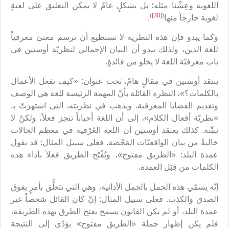
اللغوية وعِشْنا مثله؛ بل بشكلٍ عامّ لا يمكن التعليق على لعبةٍ
)
[30]
(
لغوية خارجاً منها
.
وكما يبدو فإن هذه النظرية لا تستطيع أن ترسم معنىً معرفياً
للغة الدين، ولذلك يبدو أن البيان الإجمالي لنظريّة أوستين في
باب معرفيّة اللغة لا يخلو من فائدةٍ.
ينتقد أوستين في مقالٍ هامّ، تحت عنوان: «كيف نفعل الأعمال
بالكلمات؟»، النظرة القائلة بأنّ المهمة الرئيسة للغة هي الوصف
وتقديم القضايا المعرفية. ويذهب في نظريته، التي اشتهرَتْ بـ
«نظريّة أفعال الكلام»، إلى أن اللغة أحياناً تنجز فعلاً، ولكنْ لا
تبيِّنه. كذلك يعتقد أوستين أن اللغة العُرْفية في معظم الحالات
خاليةٌ من بيان الواقعيّات المَحْضة. فعلى سبيل المثال: قد يقول
عمدة البلد: «الطريق مفتوح»، ويُفْتَح الطريق فعلاً بأداء هذه
الكلمات من قِبَل العمدة.
إنّه يسمّي هذه الجمل بالجمل الأدائية، وهي التي تتعلَّق بأمرٍ يفوق
الصدق والكذب. فعلى سبيل المثال: إنْ كان القائل شخصاً غير
عمدة البلد، أو لم يكن القانون يسمح بفتح الطرق بهذه الطريقة،
فلم يكن إظهار جملة «الطريق مفتوح» يؤدّي إلى النتيجة