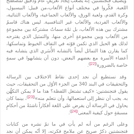
ويضيف فتجنشتين: إنه يصعب إيجاد تعريفٍ عامّ ودقيق لمصطلح
اللعبة. فكِّروا في مختلف أنواع الألعاب،من قبيل: البيسبول،
وكرة القدم، ولعبة الورق، والألعاب الجماعية، والألعاب الثنائية،
والألعاب الفردية، والألعاب غير التنافسية. ليس هناك قاسمٌ
مشترك بين هذه الألعاب، بل ثمّة سماتٌ مشتركة بين مجموعةٍ
من الألعاب وبين مجموعةٍ أخرى منها، والتمثيل الذي يقترحه
لذلك هو الحبل الذي تكمن قوّته في التفاف الخيوط وتماسكها،
كما يقارن هذا التماثل أيضاً بالتشابه الأُسَري الذي يتشابه فيه
أعضاء الأسرة مع بعضهم البعض، دون أن يتشابهوا في سمةٍ
)
[22]
(
خاصة بالضرورة
.
وقد نستطيع أن نجد إحدى نقاط الاختلاف بين الرسالة
والتحقيقات في البند 340 من الجزء الأوّل من التحقيقات، حيث
يقول فتجنشتين: «كيف تشتغل اللفظة؟ هذا ما لا يمكن التكهُّن
)
[23]
(
به. يجب أن ننظر إلى استعمالها، وأن نتعلم منه»
، بينما كان
يحاول في الرسالة أن يفرض على اللغة أفكاراً ناشئةً من أحكامٍ
)
[24]
(
مسبقةٍ حول كيفية المعنى
.
وعلى الرغم من أنه لم يأتِ في ما تمّ نشره من كتابات
فتجنشتين ذكرٌ صريح عن ملامح فكرته، إلا أنّه يمكن أن نجد