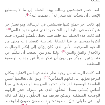
لقد اختتم فتجنشتين رسالته بهذه الجملة: إن ما لا يستطيع
)
[7]
(
الإنسان أن يتحدَّث عنه ينبغي له أن يصمت عنه
.
إنها كانت آخر جملةٍ كتبها فتجنشتين في الرسالة، وهو تعبيرٌ آخر
)
[8]
(
عن كلامه في بداية الرسالة: حدود لغتي تعني حدود عالمي
.
لقد كانت هذه الجملة عند حلقة فيينا تحظى بأهمِّيةٍ قصوى؛ حيث
أنكروا بموجبها ما عدا القضايا التجريبية كقضايا ذات معنى من
الناحية المعرفية، الأمر الذي كان يؤدّي إلى إنكار الجماليات
)
[9]
(
والأخلاق والفنّ والدين
. ولذا يبدو من الصعب أن نتكلَّم عن
فتجنشتين المبكِّر من دون أن نذكر شيئاً عن مذهب الوضعية
المنطقية.
لقد كانت الرسالة من وجهة نظر حلقة فيينا من الأهمِّية بمكان
)
[10]
(
لدرجةٍ تحوّلها إلى كتابهم المقدَّس
، وبنوا على تعاليمها أسس
الفلسفة الوضعية. لقد كانت تعتمد المدرسة الوضعية على مبدأ
أساسٍ يُسمّى بمبدأ التحقُّق، الذي هو بمنزلة حجر الزاوية
للوضعية المنطقية. ويمكن تعريف مبدأ التحقُّق ـ وفقاً لما قاله
آير ـ في ما يلي: «إنّ القضية تعتبر ذات معنىً حقيقيّ إذا وفقط