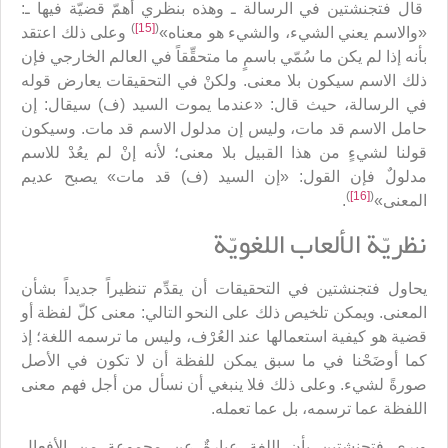
قال فتجنشتين في الرسالة ـ وهذه بنظري أهمّ قضيّة فيها ـ:
)
[15]
(
«والاسم يعني الشيء، والشيء هو معناه»
وعلى ذلك اعتقد
بأنه إذا لم يكن ما سُمّي باسمٍ ما متحقِّقاً في العالم الخارجي فإن
ذلك الاسم سيكون بلا معنى. ولكنْ في التحقيقات يعارض قوله
في الرسالة، حيث قال: «عندما يموت السيد (ف) سيقال: إن
حامل الاسم قد مات، وليس إن مدلول الاسم قد مات. وسيكون
قولنا لشيءٍ من هذا القبيل بلا معنى؛ لأنه إنْ لم يعُدْ للاسم
مدلولٌ فإن القول: «إن السيد (ف) قد مات» يصبح عديم
)
[16]
(
المعنى»
.
نظريّة الألعاب اللغويّة
يحاول فتجنشتين في التحقيقات أن يقدِّم تنظيراً جديداً بشأن
المعنى. ويمكن تلخيص ذلك على النحو التالي: معنى كلّ لفظة أو
قضية هو كيفية استعمالها عند العُرْف، وليس ما ترسمه اللغة؛ إذ
كما أوضَحْنا في ما سبق يمكن للفظة أن لا تكون في الأصل
صورةً لشيء. وعلى ذلك فلا ينبغي أن نسأل من أجل فهم معنى
اللفظة عما ترسمه، بل عما تعمله.
ويرى فتجنشتين بأن اللغة عبارةٌ عن مجموعةٍ من الأفعال