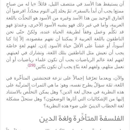
أن يستيقظ هذا الأسد في منتصف الليل، قائلاً: «يا له من صباحٍ
ممتع! يجب أن أبدأ بالسفر»، ثمّ يخلد إلى النوم مجدّداً. افرضوا أن
الفارق الوحيد بين هذا الأسد وغيره من الأسود هو التحدُّث باللغة
العربية، وأما في غير ذلك فهو يشبه الأسود الأخرى، وعندئذٍ فهو
قد تكلَّم وعمل وفقاً لطريقة الحياة عنده، ولكنْ حتّى نحن
الناطقون باللغة العربية لا يمكننا أن نفهم مقصوده، إلاّ إذا كنا
أسوداً، أو عشناً على الأقلّ حياة الأسود. إذن، لفهم لغةٍ خاصّة
يجب أن نعيش مثل الناطقين بتلك اللغة، ونشارك في لعبتهم.
لفهم لغة عالم الرياضيات يجب أن نكون علماء رياضيات أو أن
)
[29]
(
نعمل مثلهم، ولفهم لغة بنّاءٍ يجب أن نكون بنّائين
.
والآن، وبعدما تعرّفنا إجمالاً على نزعة فتجنشتين المتأخِّرة في
اللغة، ثمّة سؤالٌ يطرح نفسه، وهو: ما هي الثمرات المترتِّبة على
هذه النظرية في مجال لغة الدين؟ وهل يمكن التخلُّص بالاستناد
إليها من الإشكاليات التي أثارها الوضعيّون؟ وهل ستحلّ مشكلة
لغة الخطاب الدينيّ على ضوء هذه النظرية؟
الفلسفة المتأخِّرة ولغة الدين