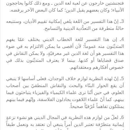
فتجنشتين خارجون عن لعبة لغة الدين ـ ومع ذلك كانوا يحاججون
الأنبياء؛ وكان بعضهم يقبل الدين؛ كما كان البعض الآخر يرفضه.
3ـ إنّ هذا التفسير من اللغة يلغي إمكانية تقييم الأديان، وستتبعه
حالةٌ متطرفة من التعدُّدية الدينية والتسامح.
4ـ إن هذا التفسير للغة الخطاب الديني يختلف عمّا يفهم
المتديِّنون منه عموماً؛ لأن أقصى ما يمكن الالتزام به في ضوء
هذا التفسير هو أن لغة الدين غير معرفيّةٍ، ولا يمكن النقاش في
صدق قضاياها أو كذبها. بينما لا يعترف المتديِّنون بذلك في
خصوص أفكارهم ومعتقداتهم.
5ـ إنّ لهذه النظرية لوازم خلاف الوجدان، فعلى أساسها لا ينبغي
أن يقع الحوار البنّاء والبحث والنقاش المنطقيّ بين أصحاب
العلوم، في حين أنّنا نرى علماء الكيمياء والفيزياء يتباحثون فيما
بينهم، كما أنّ علماء اللاهوت يجادلون الفلاسفة، وإنّهم فيما بينهم
يمتلكون تفاهماً عُرْفيّاً صحيحاً.
6ـ لعلّ من لوازم هذه النظرية في المجال الديني هو نشوء نزعةٍ
إيمانية متطرّفة تعتبر الدين أمراً ينبغي أن نعتقد به ونعمل طبقاً