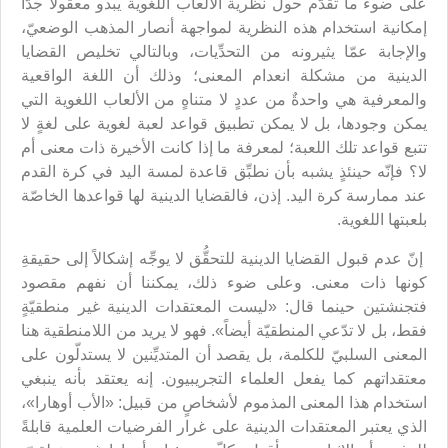
على ضوء ما تقدَّم حول نظرية الألعاب اللغوية يبدو معقولاً جدّاً
إمكانية استخدام هذه النظرية لمواجهة أنصار المذهب الوضعيّ،
والإجابة عمّا يثيرونه من التحدِّيات، وبالتالي تخليص القضايا
الدينية من مشكلة انعدام المعنى؛ وذلك أن اللغة الواقعية
والمعرفية هي واحدةٌ من عددٍ لا متناهٍ من الألعاب اللغوية التي
يمكن وجودها، بل لا يمكن تطبيق قواعد لعبة لغوية على لغةٍ لا
تتبع قواعد تلك اللعبة؛ لمعرفة ما إذا كانت الأخيرة ذات معنى أم
لا؟ فإنّه حينئذٍ يشبه بأن نطبِّق قاعدة لمسة اليد في كرة القدم
عند ممارسة كرة اليد. إذن، فالقضايا الدينية لها قواعدها الخاصّة
بلعبتها اللغوية.
إنّ عدم قبول القضايا الدينية للتحقُّق لا يوجِّه إشكالاً إلى حقيقةِ
كونها ذات معنى. وعلى ضوء ذلك، يمكننا أن نفهم مقصود
فتجنشتين حينما قال: «ليست المعتقدات الدينية غير منطقيّةٍ
فقط، بل لا تدّعي المنطقيّة أيضاً». فهو لا يريد من اللامنطقية هنا
المعنى السلبيّ للكلمة، بل يقصد أن المتديِّنين لا يستدلّون على
معتقداتهم كما يفعل العلماء التجريبيون. إنه يعتقد بأنه ينبغي
استخدام هذا المعنى المذموم لأشخاصٍ من قبيل: «الأب أوهارا»،
الذي يعتبر المعتقدات الدينية على غرار الفرضيات العلمية قابلةً