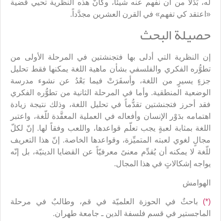
له، بَدَلاً من أن نفهم عنه شيئاً، وكأنّ هذه النظرية تحيي قضية
«اعتقد كي تفهم» في القرن العشرين مجدَّداً.
حصيلة البحث
إن النظرية التي أدلى بها فتجنشتين في المرحلة الأولى من
تطوُّره الفكري والفلسفي بشأن ماهية اللغة يمكنها فقط تحليل
جزءٍ يسيرٍ من اللغة، وأسفَرَتْ فيما بَعْدُ عن نشوء مدرسة
الوضعية المنطقية. وأما في المرحلة الثانية من تطوُّره الفكري
فقد أحرز فتجنشتين تقدُّماً في تحليل اللغة، وذلك نتيجة زيادة
اهتمامه بدَوْر الإنسان وأفعاله في العملية المعقَّدة للّغة، واعتبر
اللغة بمثابة لعبةٍ يجب تعلّم قواعدها، واللعب وفقاً لها. إنّ لكلّ
مجالٍ لغوي لعبته المتميِّزة، وقواعدها الخاصة. إنّ هذا التعريف
للّغة لا يمكنه أن يُقدِّم معنىً معرفيّاً عن القضايا الدينيّة، بل إنّه
يواجه إشكالاتٍ في هذا المجال.
الهوامش
(*)
باحثٌ في الحوزة العلميّة في قم، وطالبٌ في مرحلة
الماجستير في قسم فلسفة الدين ـ جامعة طهران.