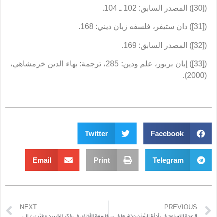
([30]) المصدر السابق: 102 ـ 104.
([31]) دان ستيفر، فلسفه زبان ديني: 168.
([32]) المصدر السابق: 169.
([33]) إيان بربور، علم ودين: 285، ترجمة: بهاء الدين خرمشاهي،
(2000).
Twitter
Facebook
Email
Print
Telegram
NEXT
PREVIOUS
قاعدة التسامح في أدلّة السُّنَن ودَوْرها في تسرُّب الموضوعات ـ القسم الثاني
فلسفة الأخلاق في فكر الشهيد مطهَّري / الذات بين الألم والسعادة، ومرجعيّة الضبط الأخلاقيّ([1])