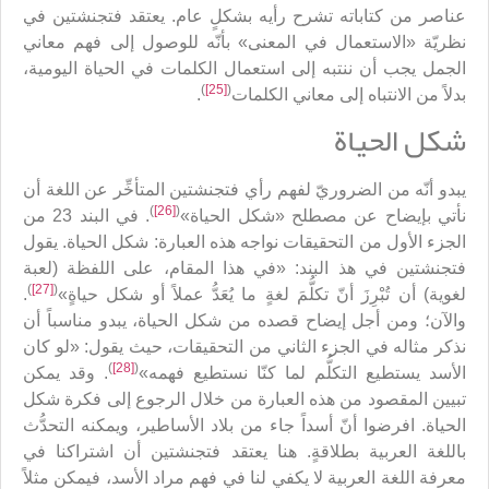
عناصر من كتاباته تشرح رأيه بشكلٍ عام. يعتقد فتجنشتين في
نظريّة «الاستعمال في المعنى» بأنّه للوصول إلى فهم معاني
الجمل يجب أن ننتبه إلى استعمال الكلمات في الحياة اليومية،
)
[25]
(
بدلاً من الانتباه إلى معاني الكلمات
.
شكل الحياة
يبدو أنّه من الضروريّ لفهم رأي فتجنشتين المتأخِّر عن اللغة أن
)
[26]
(
نأتي بإيضاح عن مصطلح «شكل الحياة»
. في البند 23 من
الجزء الأول من التحقيقات نواجه هذه العبارة: شكل الحياة. يقول
فتجنشتين في هذ البند: «في هذا المقام، على اللفظة (لعبة
)
[27]
(
لغوية) أن تُبْرِزَ أنّ تكلُّمَ لغةٍ ما يُعَدُّ عملاً أو شكل حياةٍ»
.
والآن؛ ومن أجل إيضاح قصده من شكل الحياة، يبدو مناسباً أن
نذكر مثاله في الجزء الثاني من التحقيقات، حيث يقول: «لو كان
)
[28]
(
الأسد يستطيع التكلُّم لما كنّا نستطيع فهمه»
. وقد يمكن
تبيين المقصود من هذه العبارة من خلال الرجوع إلى فكرة شكل
الحياة. افرضوا أنّ أسداً جاء من بلاد الأساطير، ويمكنه التحدُّث
باللغة العربية بطلاقةٍ. هنا يعتقد فتجنشتين أن اشتراكنا في
معرفة اللغة العربية لا يكفي لنا في فهم مراد الأسد، فيمكن مثلاً