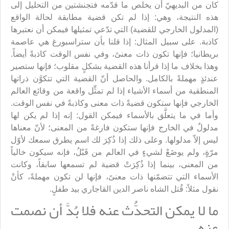
كان من البديهيّ أن يخلص ما قدّمه فتجنشتين من التحليل إلى
هذه النتيجة، وهي: إذا لم تكن قضية مطابقة لحالة الواقع
(المدلول الخارجي للقضية) التي تدّعي تمثيلها فيمكن أن نعتبرها
كاذبة. على سبيل المثال: إذا قلنا بأن ستراسبورغ هي عاصمة
بريطانيا؛ فإنها تكون ذات معنىً، وفي نفس الوقت كاذبةً أيضاً.
وهذا بخلاف ما إذا قرأنا هذه القضية بشكلٍ مقلوب؛ فإنها ستصير
عندئذٍ مهملةً بالكامل. والحاصل أنّ القضية التي تتكوَّن ذراتها
المنطقية من أسماء الأشياء إذا لم تمثِّل واقعة من وقائع العالم
الخارجي فإنها ستكون قضيةً ذات معنى وكاذبةً في نفس الوقت.
وأما في ما يتعلَّق بالأسماء فيمكن القول: إنه إذا لم يكن لها
مدلولٌ في الخارج فإنها ستكون فارغةً من المعنى؛ لأنّ معناها
ليس إلاّ مدلولها. وعلى ذلك إذا ذُكِرَ لك اسم يطرق سمعك لأوّل
مرّةٍ، ولم يوضَعْ لشيءٍ في العالم من قَبْلُ، فإنه سيكون خالياً
من المعنى، بينما إذا ذُكِرَتْ قضية لم تسمعها سابقاً، وكانت
الأسماء التي تتضمّنها ذات معنىً، فإنها لن تكون مهملةً، كأنْ
نقول مثلاً: قُتل الشاه ناصر الدين القاجاري بيد طفلٍ.
ما لا يمكن التحدُّث عنه فلا بُدَّ أن نصمت
عنه