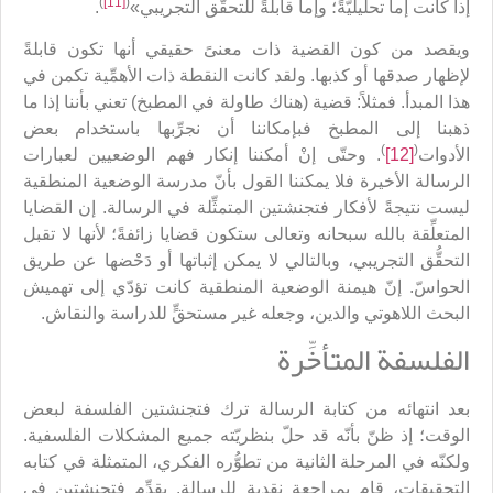
)
[11]
(
إذا كانت إما تحليليّةً؛ وإما قابلةً للتحقُّق التجريبي»
.
ويقصد من كون القضية ذات معنىً حقيقي أنها تكون قابلةً
لإظهار صدقها أو كذبها. ولقد كانت النقطة ذات الأهمِّية تكمن في
هذا المبدأ. فمثلاً: قضية (هناك طاولة في المطبخ) تعني بأننا إذا ما
ذهبنا إلى المطبخ فبإمكاننا أن نجرِّبها باستخدام بعض
)
(
الأدوات
[12]
. وحتّى إنْ أمكننا إنكار فهم الوضعيين لعبارات
الرسالة الأخيرة فلا يمكننا القول بأنّ مدرسة الوضعية المنطقية
ليست نتيجةً لأفكار فتجنشتين المتمثِّلة في الرسالة. إن القضايا
المتعلِّقة بالله سبحانه وتعالى ستكون قضايا زائفةً؛ لأنها لا تقبل
التحقُّق التجريبي، وبالتالي لا يمكن إثباتها أو دَحْضها عن طريق
الحواسّ. إنّ هيمنة الوضعية المنطقية كانت تؤدّي إلى تهميش
البحث اللاهوتي والدين، وجعله غير مستحقٍّ للدراسة والنقاش.
الفلسفة المتأخِّرة
بعد انتهائه من كتابة الرسالة ترك فتجنشتين الفلسفة لبعض
الوقت؛ إذ ظنّ بأنّه قد حلّ بنظريّته جميع المشكلات الفلسفية.
ولكنّه في المرحلة الثانية من تطوُّره الفكري، المتمثلة في كتابه
التحقيقات، قام بمراجعةٍ نقدية للرسالة. يقدِّم فتجنشتين في