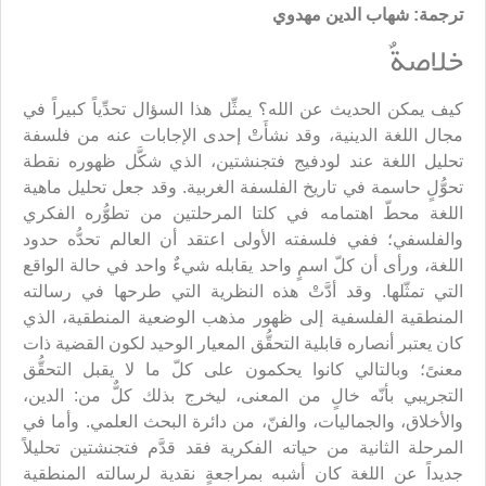
ترجمة: شهاب الدين مهدوي
خلاصةٌ
كيف يمكن الحديث عن الله؟ يمثِّل هذا السؤال تحدِّياً كبيراً في
مجال اللغة الدينية، وقد نشأَتْ إحدى الإجابات عنه من فلسفة
تحليل اللغة عند لودفيج فتجنشتين، الذي شكَّل ظهوره نقطة
تحوُّلٍ حاسمة في تاريخ الفلسفة الغربية. وقد جعل تحليل ماهية
اللغة محطّ اهتمامه في كلتا المرحلتين من تطوُّره الفكري
والفلسفي؛ ففي فلسفته الأولى اعتقد أن العالم تحدُّه حدود
اللغة، ورأى أن كلّ اسمٍ واحد يقابله شيءٌ واحد في حالة الواقع
التي تمثّلها. وقد أدَّتْ هذه النظرية التي طرحها في رسالته
المنطقية الفلسفية إلى ظهور مذهب الوضعية المنطقية، الذي
كان يعتبر أنصاره قابلية التحقُّق المعيار الوحيد لكون القضية ذات
معنىً؛ وبالتالي كانوا يحكمون على كلّ ما لا يقبل التحقُّق
التجريبي بأنّه خالٍ من المعنى، ليخرج بذلك كلٌّ من: الدين،
والأخلاق، والجماليات، والفنّ، من دائرة البحث العلمي. وأما في
المرحلة الثانية من حياته الفكرية فقد قدَّم فتجنشتين تحليلاً
جديداً عن اللغة كان أشبه بمراجعةٍ نقدية لرسالته المنطقية