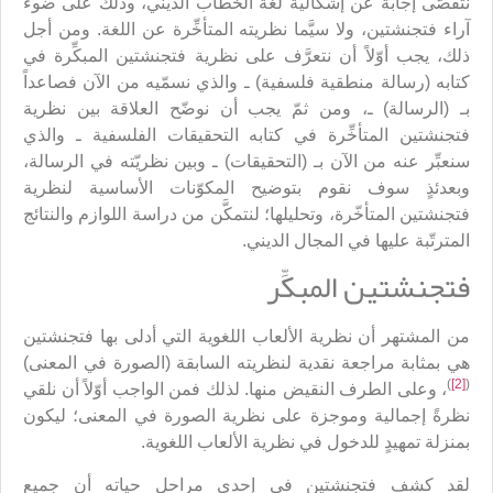
نتقصّى إجابةً عن إشكالية لغة الخطاب الديني، وذلك على ضوء
آراء فتجنشتين، ولا سيَّما نظريته المتأخِّرة عن اللغة. ومن أجل
ذلك، يجب أوّلاً أن نتعرَّف على نظرية فتجنشتين المبكِّرة في
كتابه (رسالة منطقية فلسفية) ـ والذي نسمّيه من الآن فصاعداً
بـ (الرسالة) ـ، ومن ثمّ يجب أن نوضّح العلاقة بين نظرية
فتجنشتين المتأخِّرة في كتابه التحقيقات الفلسفية ـ والذي
سنعبِّر عنه من الآن بـ (التحقيقات) ـ وبين نظريّته في الرسالة،
وبعدئذٍ سوف نقوم بتوضيح المكوّنات الأساسية لنظرية
فتجنشتين المتأخّرة، وتحليلها؛ لنتمكَّن من دراسة اللوازم والنتائج
المترتّبة عليها في المجال الديني.
فتجنشتين المبكِّر
من المشتهر أن نظرية الألعاب اللغوية التي أدلى بها فتجنشتين
هي بمثابة مراجعة نقدية لنظريته السابقة (الصورة في المعنى)
)
[2]
(
، وعلى الطرف النقيض منها. لذلك فمن الواجب أوّلاً أن نلقي
نظرةً إجمالية وموجزة على نظرية الصورة في المعنى؛ ليكون
بمنزلة تمهيدٍ للدخول في نظرية الألعاب اللغوية.
لقد كشف فتجنشتين في إحدى مراحل حياته أن جميع