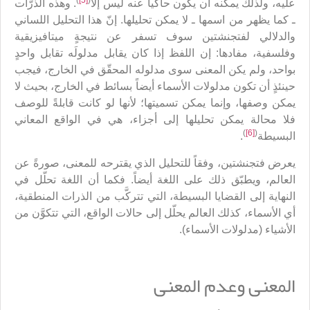
)
[5]
(
عليه، ولذلك يمكنه أن يكون حاكياً عنه ليس إلاّ
. وهذه الذرّات
ـ كما يظهر من اسمها ـ لا يمكن تحليلها. إنّ هذا التحليل اللساني
والدلالي لفتجنشتين سوف تسفر عن نتيجةٍ ميتافيزيقية
وفلسفية، مفادها: إن اللفظ إذا كان يقابل مدلولَه تقابل واحدٍ
بواحد، ولم يكن المعنى سوى مدلوله المحقّق في الخارج، فيجب
حينئذٍ أن تكون مدلولات الأسماء أيضاً بسائط في الخارج، بحيث لا
يمكن وصفها، وإنما يمكن تسميتها؛ لأنها لو كانت قابلةً للوصف
فلا محالة يمكن تحليلها إلى أجزاء، هي في الواقع المعاني
)
[6]
(
البسيطة
.
يعرض فتجنشتين، وفقاً للتحليل الذي يقترحه للمعنى، صورةً عن
العالم، ويطبّق ذلك على اللغة أيضاً. فكما أن اللغة تحلّل في
النهاية إلى القضايا البسيطة، التي تتركَّب من الذرات المنطقية،
أي الأسماء، كذلك العالم يحلّل إلى حالات الواقع، التي تتكوَّن من
الأشياء (مدلولات الأسماء).
المعنى وعدم المعنى