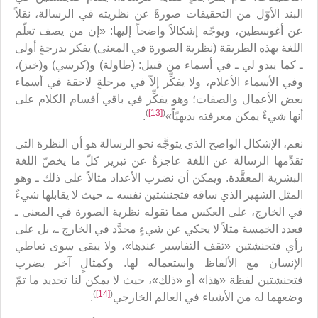
البند الأوّل من التحقيقات صورةً عن نظريته في الرسالة، نقلاً
عن أغوسطين، ويوجّه إشكالاً واضحاً إليها: «إن من يصف تعلّم
اللغة بهذه الطريقة (نظرية الصورة في المعنى) يفكر بدرجةٍ أولى
ـ كما يبدو لي ـ في أسماء من قبيل: (طاولة) و(كرسي) و(خبز)،
وفي الأسماء الأعلام، ولا يفكِّر إلاّ في مرحلةٍ لاحقة في أسماء
بعض الأعمال والصفات؛ وهو يفكِّر في باقي أقسام الكلام على
)
[13]
(
أنها شيءٌ يمكن معرفته بديهيّاً»
.
نعم، الإشكال الواضح الذي يتوجَّه نحو الرسالة هو أن النظرة التي
تقدِّمها الرسالة عن اللغة عاجزةٌ عن تبرير كلّ ما يخصّ اللغة
البشرية المعقَّدة. ويمكن أن نضرب الأعداد مثالاً على ذلك ـ وهو
المثل الشهير الذي ساقه فتجنشتين نفسه ـ، حيث لا يقابلها شيءٌ
في الخارج، على العكس مما تقوله نظرية الصورة في المعنى ـ
فعدد الخمسة مثلاً لا يحكي عن شيءٍ محدَّد في الخارج ـ، بل على
رأي فتجنشتين «تقف التفاسير عندها»، ولا يبقى سوى تعاطي
الإنسان مع الألفاظ واستعماله لها. وكمثالٍ آخر يضرب
فتجنشتين لفظة «هذا» أو «ذلك»، حيث لا يمكن لنا تحديد ما تمّ
)
[14]
(
وضعهما له من الأشياء في العالم الخارجي
.