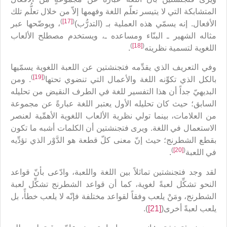
المتشابكة التي لا يتيسر تعلّم اللغة وفهمها إلاّ من خلال تعلُّم تلك
)
[17]
(
الأفعال. إنه يسمّي هذه العملية بـ (التدرُّب)
، ويوضّحها عبر
مثاله الشهير ـ البنّاء ومساعده ـ، ويستخدم مصطلح الألعاب
)
[18]
(
اللغوية لتسمية نظريته
.
وفي التعريف الذي يقدِّمه فتجنشتين عن اللعبة اللغوية يسمّيها
)
[19]
(
بالكل الذي تكوِّنه اللغة والأعمال التي تنضوي تحتها
. ومن
البديهيّ جداً أن هذا التفسير للغة في الطرف النقيض من تحليله
السابق؛ حيث كان تحليله الأول يعتبر اللغة عبارةً عن مجموعة
من العلامات، بينما تولي نظرية الألعاب اللغوية الأهمِّية لعنصر
الاستعمال في اللغة. ويرى فتجنشتين أن الكلمات أشبه ما تكون
بقطع الشطرنج؛ حيث إنّ معنى كلّ قطعة هو الدَّوْر الذي تؤدِّيه
)
[20]
(
في اللعبة
.
لقد وجد فتجنشتين تماثلاً بين اللغة واللعبة، وادّعى بأنّ قواعد
النحو تشكِّل لعبةً لغوية، كما أن قواعد الشطرنج تشكِّل لعبة
الشطرنج، ومَنْ يلعب وفقاً لقواعد مختلفة فإنّه لا يلعب خطأً، بل
يلعب لعبةً أخرى(
[21]
).