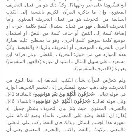
آيةٍ فسَّروها على غير وجهها؟! وكلّ ذلك هو من قبيل: التحريف
المعنوي. وإن ما يذكره القرآن الكريم بالنسبة إلى الكتب
السابقة من التحريف هو من قبيل: التحريف المعنوي. وأما
التحريف اللفظي فهو من قبيل: استبدال كلمةٍ بكلمة أخرى، أو
إضافة كلمة إلى النصّ، أو حذف كلمة من النصّ، أو استبدال
موضع كلمة بموضع كلمةٍ أخرى، وهو ما يصطلح عليه بعبارة
أخرى بالتحريف الموضعي، أو التحريف بالزيادة والنقيصة. وكلّ
هذه الموارد هي من قبيل: التحريف اللفظي. وفي قراءة ابن
مسعود ـ على سبيل المثال ـ استبدال عبارة (كالعهن المنفوش)
بعبارة (كالصوف المنفوش).
ولم يتعرَّض القرآن بشأن الكتب السابقة إلى هذا النوع من
التحريف. وقد ذهب جميع المفسِّرين إلى تفسير التحريف الوارد
في قوله تعالى: ﴿
يُحَرِّفُونَ الْكَلِمَ مِنْ بَعْدِ مَوَاضِعِهِ
﴾ (المائدة: 41)،
وفي قوله تعالى: ﴿
يُحَرِّفُونَ الْكَلِمَ عَنْ مَوَاضِعِهِ
﴾ (النساء: 46)،
بالتحريف المعنوي، حيث يتمّ بيان التحريف بشكلٍ جميل، إذ
يُقال: إن اللفظ وضع على المعنى، فالماء وضع للدلالة على
مفهوم هذا الجسم السائل. وبذلك فإن اللفظ ركب على المعنى؛
فالمعنى مركوبٌ واللفظ راكب، والتحريف المعنوي يعني أن