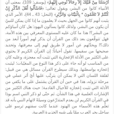
أَرْسَلْنَا مِنْ قَبْلِكَ إِلاَّ رِجَالاً نُوحِي إِلَيْهِمْ
﴾ (يوسف: 109)، بمعنى أن
الأنبياء كانوا من البشر، ويقول تعالى: ﴿
فَاسْأَلُوا أَهْلَ الذِّكْرِ إِنْ
كُنْتُمْ لاَ تَعْلَمُونَ * بِالْبَيِّنَاتِ وَالزُّبُرِ
﴾ (النحل: 43 ـ 44)، الأمر الذي
يثبت أنهم كانوا من الجهل بحيث لا يعلمون ما إذا كان يمكن للنبيّ
أن يكون من البشر، ولذلك كانوا يسألون اليهود: هل كان أنبياؤكم
من البشر؟! هذا ما كان عليه المستوى المعرفي بين هذه الأمة،
فهل تتوقَّعون بعد ذلك من القرآن أن يذكر لهم أموراً أبعد من
ذلك؟! ويحدِّثهم عن أمور لا طريق لهم إلى معرفتها، وتحديد
صحيحها من سقيمها. نقول أحياناً: إن القرآن الكريم لا يحتوي
على الكثير من الأدلة الإعجازية التي تثبت أنه معجزة، وعليه كان
من المناسب لو أنه جاء على ذكر هذا النوع من المغيّبات؛ ليثبت
إعجازه بواسطتها. وبذلك سيطرح القرآن مسائل هي من قبيل:
لقلقة اللسان التي لا يمكن أن يترتَّب عليها أيّ أثر عملي في
مرحلة نزوله، هذا في حين أن القرآن يشتمل على ما يكفي من
الأدلة التي تثبت إعجازه للأجيال القادمة؛ حيث هناك الكثير من
الإشارات العلمية في هذا الشأن. ثم حتّى لو ذكر النبي اسم بوذا
في القرآن الكريم لن يعدم المتذرِّعون وسيلةً لاتهام النبي بأنه قد
تعلَّم هذه الأسماء من الهنود عندما كانت سفنهم ترسو على
ساحل بحر العرب ممّا يلي شبه الجزيرة العربية.