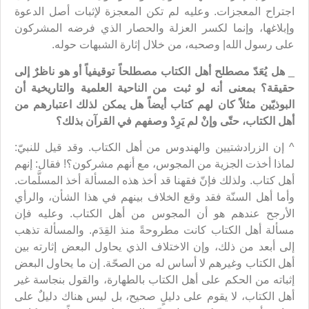
اجتراح المعجزات. وعليه لم تكن المعجزة لإثبات أصل الدعوة
وإبلاغها، وإنما لكسر العزلة والحصار الذي فرضه المشركون
على رسول الله| وصحبه، من خلال إثارة الشبهات حوله.
_
هل يُعَدّ مصطلح أهل الكتاب مصطلحاً توقيفياً أو هو ناظرٌ إلى
حقيقة؟ بمعنى أنه لو ثبت من الناحية العلمية والتاريخية أن
البوذيّين مثلاً كان لهم كتاب أيضاً هل يمكن لذلك اعتبارهم من
أهل الكتاب، حتّى وإنْ لم يَرِدْ وصفهم في القرآن بذلك؟
^ إن الزرادشتيين والهندوس من أهل الكتاب. وقد قيل للنبيّ:
لماذا أخذت الجزية من المجوس، مع أنهم مشركون؟! فقال: إنهم
أهل كتاب. ولذلك فإنّ فقهنا قد أخذ هذه المسألة أخذ المسلَّمات.
وأما أهل السنّة فقد وقع الخلاف بينهم في هذا الشأن، والرأي
الأرجح عندهم هو أن المجوس من أهل الكتاب. وعليه فإن
مسألة أهل الكتاب كانت مطروحةً منذ القِدَم. والمسألة تذهب
إلى أبعد من ذلك، وإن الاختلاف الذي يحاول البعض إثارته بين
أهل الكتاب وغيرهم لا أساس له من الصحّة. إن ما يحاول البعض
إثباته من الحكم على أهل الكتاب بالطهارة، والقول بنجاسة غير
أهل الكتاب، لا يقوم على دليلٍ صحيح، بل ليس هناك دليلٌ على