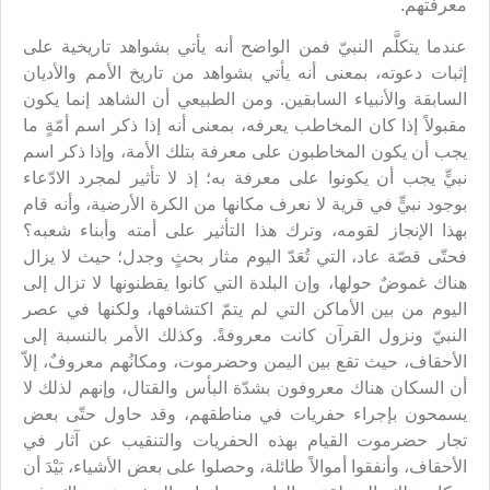
معرفتهم.
عندما يتكلَّم النبيّ فمن الواضح أنه يأتي بشواهد تاريخية على
إثبات دعوته، بمعنى أنه يأتي بشواهد من تاريخ الأمم والأديان
السابقة والأنبياء السابقين. ومن الطبيعي أن الشاهد إنما يكون
مقبولاً إذا كان المخاطب يعرفه، بمعنى أنه إذا ذكر اسم أمّةٍ ما
يجب أن يكون المخاطبون على معرفة بتلك الأمة، وإذا ذكر اسم
نبيٍّ يجب أن يكونوا على معرفة به؛ إذ لا تأثير لمجرد الادّعاء
بوجود نبيٍّ في قرية لا نعرف مكانها من الكرة الأرضية، وأنه قام
بهذا الإنجاز لقومه، وترك هذا التأثير على أمته وأبناء شعبه؟
فحتّى قصّة عاد، التي تُعَدّ اليوم مثار بحثٍ وجدل؛ حيث لا يزال
هناك غموضٌ حولها، وإن البلدة التي كانوا يقطنونها لا تزال إلى
اليوم من بين الأماكن التي لم يتمّ اكتشافها، ولكنها في عصر
النبيّ ونزول القرآن كانت معروفةً. وكذلك الأمر بالنسبة إلى
الأحقاف، حيث تقع بين اليمن وحضرموت، ومكانُهم معروفٌ، إلاّ
أن السكان هناك معروفون بشدّة البأس والقتال، وإنهم لذلك لا
يسمحون بإجراء حفريات في مناطقهم، وقد حاول حتّى بعض
تجار حضرموت القيام بهذه الحفريات والتنقيب عن آثار في
الأحقاف، وأنفقوا أموالاً طائلة، وحصلوا على بعض الأشياء، بَيْدَ أن