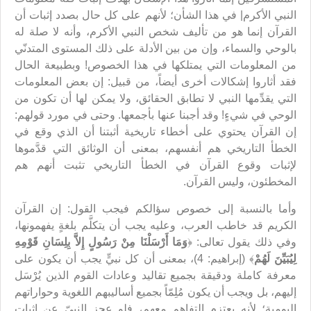
النبي الأكرم| في هذا الشأن؛ لأنهم على كل حال بصدد إثبات أن
القرآن إنما هو من تأليف شخص النبي الأكرم، وأنه لا صلة له
بالوحي والسماء، وإن من بين الأدلة على ذلك المستوى المتدنّي
من المعلومات التي يمتلكها في هذا الخصوص! وبطبيعة الحال
فقد أثاروا إشكالات أخرى أيضاً، من قبيل: إن بعض المعلومات
التي يقدِّمها النبي لا تطابق الحقائق، ولا يمكن لها أن تكون من
الوحي في شيءٍ! وقد أجبنا عنها بأجمعها. وحتى في مورد قولهم:
إن القرآن يحتوي على أخطاء تاريخية أثبتنا أن الذي وقع في
الخطأ التاريخي هم أنفسهم، بمعنى أن الوثائق التي قدَّموها
لإثبات وقوع القرآن في الخطأ التاريخي تثبت أنهم هم
المخطئون، وليس القرآن.
وأما بالنسبة إلى خصوص سؤالكم فيجب القول: إن القرآن
الكريم قد خاطب العرب، وعليه يجب أن يتكلَّم بلغةٍ يفهمونها،
وفي ذلك يقول تعالى: ﴿
وَمَا أَرْسَلْنَا مِنْ رَسُولٍ إِلاَّ بِلِسَانِ قَوْمِهِ
لِيُبَيِّنَ لَهُمْ
﴾ (إبراهيم: 4)، بمعنى أن كل نبيٍّ يجب أن يكون على
معرفة كاملة ودقيقة بجميع تقاليد وعادات القوم الذين يُرْسَل
إليهم، بل ويجب أن يكون مُلِمّاً بجميع أساليبهم اللغوية وحواراتهم
اليومية؛ لأنه يعتزم التفاهم معهم، فلو عجز النبيّ عن إثبات