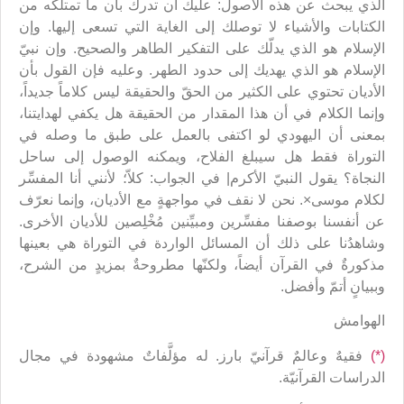
الذي يبحث عن هذه الأصول: عليك أن تدرك بأن ما تمتلكه من
الكتابات والأشياء لا توصلك إلى الغاية التي تسعى إليها. وإن
الإسلام هو الذي يدلّك على التفكير الطاهر والصحيح. وإن نبيّ
الإسلام هو الذي يهديك إلى حدود الطهر. وعليه فإن القول بأن
الأديان تحتوي على الكثير من الحقّ والحقيقة ليس كلاماً جديداً،
وإنما الكلام في أن هذا المقدار من الحقيقة هل يكفي لهدايتنا،
بمعنى أن اليهودي لو اكتفى بالعمل على طبق ما وصله في
التوراة فقط هل سيبلغ الفلاح، ويمكنه الوصول إلى ساحل
النجاة؟ يقول النبيّ الأكرم| في الجواب: كلاّ؛ لأنني أنا المفسِّر
لكلام موسى×. نحن لا نقف في مواجهةٍ مع الأديان، وإنما نعرّف
عن أنفسنا بوصفنا مفسِّرين ومبيِّنين مُخْلِصين للأديان الأخرى.
وشاهدُنا على ذلك أن المسائل الواردة في التوراة هي بعينها
مذكورةٌ في القرآن أيضاً، ولكنّها مطروحةٌ بمزيدٍ من الشرح،
وببيانٍ أتمّ وأفضل.
الهوامش
(*)
فقيهٌ وعالمٌ قرآنيّ بارز. له مؤلَّفاتٌ مشهودة في مجال
الدراسات القرآنيّة.