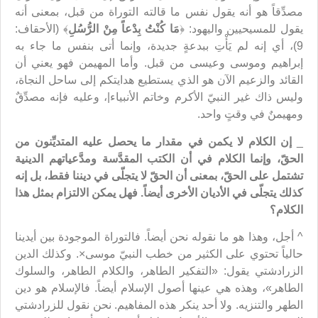
مصدِّقاً هو أنه يقول نفس ما قالته التوراة من قبل، بمعنى أنه
يقول للمسيحيين واليهود: ﴿
مَا كُنْتُ بِدْعاً مِنْ الرُّسُلِ
﴾ (الأحقاف:
9)، أي إنه لم يَأْتِ ببدعةٍ جديدة، وإنما أتى بنفس ما جاء به
إبراهيم وموسى وعيسى من قبل. وأما المهيمن فهو يعني أن
القائد والزعيم الآن هو الذي يستطيع هدايتكم إلى ساحل النجاة،
وليس ذاك غير النبيّ الأكرم وخاتم الأنبياء|، وعليه فإنه مصدِّقٌ
ومهيمنٌ في وقتٍ واحد.
_
إن الكلام لا يكمن في مقدار ما يحصل عليه المتديِّنون من
الحقّ، وإنما الكلام في أن الكتب المقدَّسة ومدَّعياتهم الدينية
تشتمل على الحقّ، بمعنى أن الحقّ لا يتجلّى في ديننا فقط، بل إنه
كذلك يتجلّى في الأديان الأخرى أيضاً. فهل يمكن الالتزام بمثل هذا
الكلام؟
^ أجل، وهذا هو ما نقوله نحن أيضاً. فالتوراة الموجودة بين أيدينا
حالياً تحتوي على الكثير من خطب النبيّ موسى×. وكذلك الدين
الزرادشتي يقول: «التفكير الطاهر، والكلام الطاهر، والسلوك
الطاهر»، وهذه هي عينها أصول الإسلام أيضاً. فالإسلام هو دين
الطهر والتنزيه. ولا أحد ينكر هذه المفاهيم. نحن نقول للزرادشتي