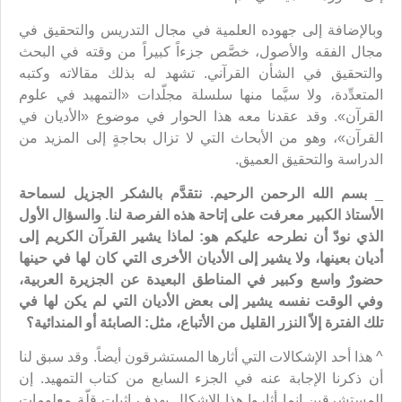
وبالإضافة إلى جهوده العلمية في مجال التدريس والتحقيق في
مجال الفقه والأصول، خصَّص جزءاً كبيراً من وقته في البحث
والتحقيق في الشأن القرآني. تشهد له بذلك مقالاته وكتبه
المتعدِّدة، ولا سيَّما منها سلسلة مجلّدات «التمهيد في علوم
القرآن». وقد عقدنا معه هذا الحوار في موضوع «الأديان في
القرآن»، وهو من الأبحاث التي لا تزال بحاجةٍ إلى المزيد من
الدراسة والتحقيق العميق.
_
بسم الله الرحمن الرحيم. نتقدَّم بالشكر الجزيل لسماحة
الأستاذ الكبير معرفت على إتاحة هذه الفرصة لنا. والسؤال الأول
الذي نودّ أن نطرحه عليكم هو: لماذا يشير القرآن الكريم إلى
أديان بعينها، ولا يشير إلى الأديان الأخرى التي كان لها في حينها
حضورٌ واسع وكبير في المناطق البعيدة عن الجزيرة العربية،
وفي الوقت نفسه يشير إلى بعض الأديان التي لم يكن لها في
تلك الفترة إلاّ النزر القليل من الأتباع، مثل: الصابئة أو المندائية؟
^ هذا أحد الإشكالات التي أثارها المستشرقون أيضاً. وقد سبق لنا
أن ذكرنا الإجابة عنه في الجزء السابع من كتاب التمهيد. إن
المستشرقين إنما أثاروا هذا الإشكال بهدف إثبات قلّة معلومات