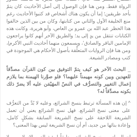
الرواة فقط. ومن هنا فإن الوصول إلى أصل الأحاديث كان يتمّ
بأحد طريقين؛ إما أن يكون هناك أشخاص قد كتبوا الأحاديث رغم
منع الخليفة الأول والثاني من كتابتها، وكان من بين الذين خالفوا
هذا الحظر عبد الله بن عمرو بن العاص، وأبو هريرة، وكانت هذه
الكتابات تنتقل من يدٍ إلى يد؛ والطريق الآخر أنهم كانوا يراجعون
الإمامين الباقر والصادق’، ويسمعون منهما أحاديث النبي الأكرم|،
ومن هنا فإن الروايات المتعلِّقة بأصول الأحكام هي الموجودة في
كتب ومصادر الشيعة.
_
البحث الآخر هو كيف يتمّ التوفيق بين كون القرآن مصدِّقاً
للعهدين وبين كونه مهيمناً عليهما؟ فلو صوَّرنا الهيمنة بما يلازم
إعمال التغيير والتصرُّف في النصّ المهَيْمَن عليه ألا يضرّ ذلك
بكونه مصدِّقاً له؟
^ إن هذه المسألة ترتبط بنسخ الشرائع، وعليه لا بُدَّ من التعرُّف
على معنى نسخ الشرائع. فهل نسخ الشرائع يعني أن تعمل
الشريعة اللاحقة على نسخ الشريعة السابقة بشكلٍ كامل،
وإعادة بنائها من جديد، أم أن نسخ الشريعة ليس بهذا المعنى؟
إن المراد من نسخ الشرائع ـ طبقاً لرؤية الدين الإسلامي، ولا