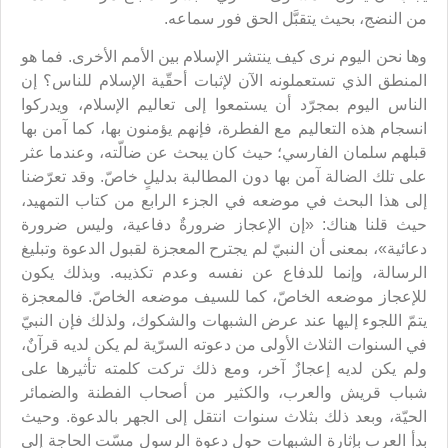
من النضج، بحيث يتقبَّل الحق فور سماعه.
وها نحن اليوم نرى كيف ينتشر الإسلام بين الأمم الأخرى. فما هو
المنطق الذي تستعملونه الآن لإثبات أحقّية الإسلام للناس؟ إن
الناس اليوم بمجرّد أن يستمعوا إلى تعاليم الإسلام، ويدركوا
انسجام هذه التعاليم مع الفطرة، فإنهم يؤمنون بها، كما آمن بها
قبلهم سلمان الفارسي؛ حيث كان يبحث عن ضالّته، وعندما عثر
على تلك الضالة آمن بها دون المطالبة بدليلٍ خاصّ. وقد تعرّضنا
إلى هذا البحث في موضعه في الجزء الرابع من كتاب التمهيد،
حيث قلنا هناك: «إن الإعجاز ضرورةٌ دفاعية، وليس ضرورة
دعائية»، بمعنى أن النبيّ لم يجترح المعجزة لقبول الدعوة وتبليغ
الرسالة، وإنما للدفاع عن نفسه وعدم تكذيبه. وبذلك يكون
للإعجاز موضعه الخاصّ، كما للسيف موضعه الخاصّ. فالمعجزة
يتمّ اللجوء إليها عند عرض الشبهات والشكوك، ولذلك فإن النبيّ
في السنوات الثلاث الأولى من دعوته السرّية لم يكن لديه قرآنٌ،
ولم يكن لديه إعجازٌ آخر، ومع ذلك تركت كلمته تأثيرها على
شباب قريش والعرب، والكثير من أصحاب الفطنة والضمائر
الحيّة، وبعد ذلك بثلاث سنوات انتقل إلى الجهر بالدعوة. وحيث
بدأ العرب بإثارة الشبهات حول دعوة الرسول مسّت الحاجة إلى