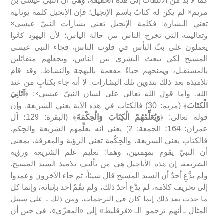
كما لا بُدَّ من الالتفات إلى هذه الحقيقة، وهي أن النبيّ عيسى بن
مريم× لم يكن له كتابٌ باسم الإنجيل؛ فإن الإنجيل كلمة يونانية
تعني البشارة؛ فكلمة الإنجيل تعني بشارات النبيّ عيسى×
وتعاليمه التي تخرج الناس من حالة اليأس؛ لأن اليهود كانوا
يعملون على بثّ اليأس في قلوب الناس، فجاء النبي عيسى
المسيح لكي يبعث البشرى بين الناس، ويجعلهم متفائلين
بالمستقبل، ويمنحهم حياةً مفعمة بالبهجة والنشاط. وقد قام
تلاميذه بعد ذلك بتدوين تلك البشارات، لا أنه جاء بكتابٍ من عند
الله. وأما قول الله تعالى على لسان النبيّ عيسى×: ﴿
آتَانِيَ
الْكِتَابَ
﴾ (مريم: 30) فالكتاب في هذه الآية يعني الشريعة. وإن
قوله تعالى: ﴿
وَيُعَلِّمُهُمْ الْكِتَابَ وَالْحِكْمَةَ
﴾ (البقرة: 129؛ آل
عمران: 164؛ الجمعة: 2) يعني أنه يعلِّمهم الشريعة والحِكَم.
فالكتاب يعني الشريعة، والحِكْمة تعني الرؤية والمعرفة، بمعنى
أن النبيّ يقوم بمهمتين، وهما: تعليم علم الشريعة ورؤية
الشريعة. إن هذه الأناجيل هي من تأليف تلاميذ السيد المسيح.
ولم يدَّعِ أحدٌ أن السيد المسيح قال شيئاً، ثم جاء الآخرون وعمدوا
إلى تحريف كلامه، لم يدَّع أحدٌ ذلك، ولم يقُمْ أحد بإثباته، وإنما كل
ما حدث بعد ذلك إنما كان في الترجمات. ومن ذلك ـ على سبيل
المثال ـ أنهم ترجموا الـ «فرقليط» إلى «المعزّي»، في حين أن