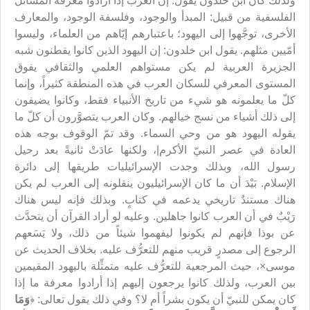
ولذلك كان ابن خلدون يقول: إن العرب إذا أرادوا معرفة المسائل
الفلسفية من قبيل: المبدأ والوجود، وفلسفة الوجود، والمعارف
الأخرى، توجَّهوا إلى اليهود؛ باعتبارهم إيّاهم من العلماء، وليسوا
أمّيين مثلهم. يقول ابن خلدون: إن اليهود الذين كانوا يقطنون شبه
الجزيرة العربية لم يكن مستواهم العلمي والثقافي يفوق
المستوى المعرفي للسكان العرب في هذه المنطقة كثيراً، وإنما
كلّ ما يعلمونه هو شيء من تاريخ الأنبياء فقط، وكانوا يضيفون
إلى ذلك أشياء من نسج خيالهم. وكان العرب يتصوَّرون أن كلّ ما
يقوله اليهود هو من وحي السماء. وقد تمّ الوقوف بوجه هذه
العادة في عصر النبيّ الأكرم|، ولكنها عادَتْ ثانيةً بعد رحيل
رسول الله، وبذلك وجدت الإسرائيليات طريقها إلى دائرة
الإسلام. بَيْدَ أن ما كان الإسرائيليون ينقلونه إلى العرب لم يكن
هناك مستندٌ تاريخي يدعمه في كتابٍ. وبذلك فإنه ليس هناك
رَيْبٌ في أن العرب كانوا جاهلين. وعليه لو أراد القرآن أن يتحدَّث
عن بوذا فإنهم لم يكونوا ليفهموا شيئاً من ذلك، ولا يَسَعهم
الرجوع إلى مصدرٍ قريب منهم للتعرُّف عليه. بخلاف الحديث عن
موسى×، حيث المرجعية للتعرُّف عليه متمثِّلة باليهود المقيمين
بين العرب، ولذلك كانوا يرجعون إليهم إذا أرادوا معرفة ما إذا
كان يمكن للنبيّ أن يكون بشراً أم لا؟ وفي ذلك يقول تعالى: ﴿
وَمَا