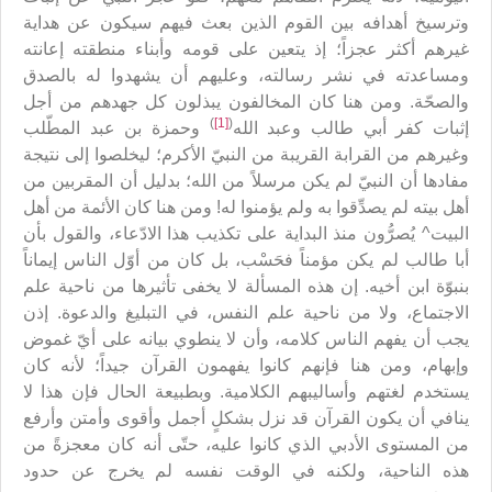
وترسيخ أهدافه بين القوم الذين بعث فيهم سيكون عن هداية
غيرهم أكثر عجزاً؛ إذ يتعين على قومه وأبناء منطقته إعانته
ومساعدته في نشر رسالته، وعليهم أن يشهدوا له بالصدق
والصحّة. ومن هنا كان المخالفون يبذلون كل جهدهم من أجل
)
[1]
(
إثبات كفر أبي طالب وعبد الله
وحمزة بن عبد المطّلب
وغيرهم من القرابة القريبة من النبيّ الأكرم؛ ليخلصوا إلى نتيجة
مفادها أن النبيّ لم يكن مرسلاً من الله؛ بدليل أن المقربين من
أهل بيته لم يصدِّقوا به ولم يؤمنوا له! ومن هنا كان الأئمة من أهل
البيت^ يُصرُّون منذ البداية على تكذيب هذا الادّعاء، والقول بأن
أبا طالب لم يكن مؤمناً فحَسْب، بل كان من أوّل الناس إيماناً
بنبوّة ابن أخيه. إن هذه المسألة لا يخفى تأثيرها من ناحية علم
الاجتماع، ولا من ناحية علم النفس، في التبليغ والدعوة. إذن
يجب أن يفهم الناس كلامه، وأن لا ينطوي بيانه على أيّ غموض
وإبهام، ومن هنا فإنهم كانوا يفهمون القرآن جيداً؛ لأنه كان
يستخدم لغتهم وأساليبهم الكلامية. وبطبيعة الحال فإن هذا لا
ينافي أن يكون القرآن قد نزل بشكلٍ أجمل وأقوى وأمتن وأرفع
من المستوى الأدبي الذي كانوا عليه، حتّى أنه كان معجزةً من
هذه الناحية، ولكنه في الوقت نفسه لم يخرج عن حدود