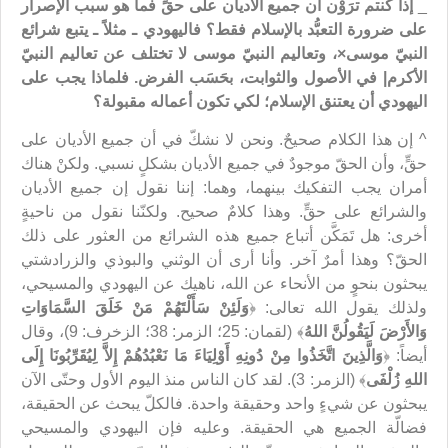
_
إذا كنتم ترَوْن أن جميع الأديان على حقٍّ فما هو سبب الإصرار
على ضرورة التعبُّد بالإسلام فقط؟ فاليهودي ـ مثلاً ـ يتبع شرائع
النبيّ موسى
×
، وتعاليم النبيّ موسى لا تختلف عن تعاليم النبيّ
الأكرم
|
في الأصول والثوابت، بحَسَب الفرض. فلماذا يجب على
اليهودي أن يعتنق الإسلام؛ لكي تكون أعماله مقبولة؟
^ إن هذا الكلام صحيحٌ. ونحن لا نشكّ في أن جميع الأديان على
حقٍّ، وأن الحقّ موجودٌ في جميع الأديان بشكلٍ نسبي. ولكنْ هناك
أمران يجب التفكيك بينهما، وهما: إننا نقول إن جميع الأديان
والشرائع على حقٍّ. وهذا كلامٌ صحيح. ولكنّنا نقول من ناحيةٍ
أخرى: هل تَمَكَّن أتباع جميع هذه الشرائع من العثور على ذلك
الحقّ؟ وهذا أمرٌ آخر. وأنا أرى أن الوثني والبوذي والزرادشتي
يبحثون بنحوٍ من الأنحاء عن الله، ناهيك عن اليهودي والمسيحي،
ولذلك يقول الله تعالى: ﴿
وَلَئِنْ سَأَلْتَهُمْ مَنْ خَلَقَ السَّمَاوَاتِ
وَالأَرْضَ لَيَقُولُنَّ اللهُ
﴾ (لقمان: 25؛ الزمر: 38؛ الزخرف: 9)، وقال
أيضاً: ﴿
وَالَّذِينَ اتَّخَذُوا مِنْ دُونِهِ أَوْلِيَاءَ مَا نَعْبُدُهُمْ إِلاَّ لِيُقَرِّبُونَا إِلَى
اللهِ زُلْفَى
﴾ (الزمر: 3). لقد كان الناس منذ اليوم الأول وحتّى الآن
يبحثون عن شيءٍ واحد وحقيقة واحدة. فالكلّ يبحث عن الحقيقة،
فضالّة الجميع هي الحقيقة. وعليه فإن اليهودي والمسيحي