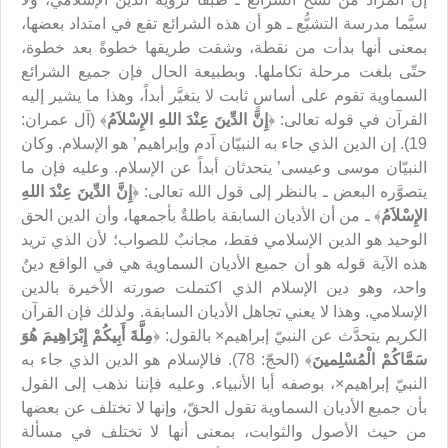
سيَّما مدرسة التشيُّع ـ هو أن هذه الشرائع تقع في امتداد بعضها،
بمعنى أنها بدأت من نقطة، وشقت طريقها خطوةً بعد خطوة،
حتّى بلغت مرحلة تكاملها. وبطبيعة الحال فإن جميع الشرائع
السماوية تقوم على أساسٍ ثابت لا يتغيَّر أبداً، وهذا ما يشير إليه
القرآن في قوله تعالى: ﴿
إِنَّ الدِّينَ عِنْدَ اللهِ الإِسْلاَمُ
﴾ (آل عمران:
19). إن الدين الذي جاء به النبيّان آدم وإبراهيم’ هو الإسلام. وكان
النبيّان موسى وعيسى’ يتحدثان أبداً عن الإسلام. وعليه فإن ما
يتصوَّره البعض ـ بالنظر إلى قول الله تعالى: ﴿
إِنَّ الدِّينَ عِنْدَ اللهِ
الإِسْلاَمُ
﴾ ـ من أن الأديان السابقة باطلةٌ بأجمعها، وأن الدين الحق
الوحيد هو الدين الإسلامي فقط، مجانبٌ للصواب؛ لأن الذي تريد
هذه الآية قوله هو أن جميع الأديان السماوية هي في الواقع دينٌ
واحد، وهو دين الإسلام الذي اكتملت صورته الأخيرة بالدين
الإسلامي. وهذا لا يعني تجاهل الأديان السابقة. ولذلك فإن القرآن
الكريم يتحدَّث عن النبيّ إبراهيم× بالقول: ﴿
مِلَّةَ أَبِيكُمْ إِبْرَاهِيمَ هُوَ
سَمَّاكُمْ الْمُسْلِمينَ
﴾ (الحجّ: 78). فالإسلام هو الدين الذي جاء به
النبيّ إبراهيم×، بوصفه أبا الأنبياء. وعليه فإننا نذهب إلى القول
بأن جميع الأديان السماوية تقول الحقّ، وإنها لا تختلف عن بعضها
من حيث الأصول والثوابت، بمعنى أنها لا تختلف في مسألة