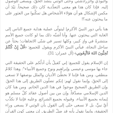
والبوذي والزرادشتي وحتّى الوثني ينشد الحقّ، ويسعى للوصول
إليه. فإذا كان هذا هو معنى التعدُّدية كان ذلك صحيحاً. بَيْدَ أن
مكمن الإشكال هو أن هؤلاء الأشخاص هل تمكَّنوا من العثور على
ما يبحثون عنه؟!
هنا يأتي دور النبيّ الأكرم| ليتولّى عملية هداية جميع الناس إلى
الغاية التي يبحثون عنها. وأنا أشبِّه ذلك بما لو كانت جميع الأمم
منتشرةً في وادٍ كبير، وكلها تسير في شتّى الاتجاهات؛ بحثاً عن
ساحل النجاة، فيأتي النبيّ الأكرم ويقول للجميع: ﴿
قُلْ إِنْ كُنْتُمْ
تُحِبُّونَ اللهَ فَاتَّبِعُونِي
﴾ (آل عمران: 31).
إن الإسلام يقول للجميع: إني كفيلٌ بأن أدلّكم على الحقيقة التي
جاء بها موسى وعيسى وإبراهيم ونوح وجميع الأنبياء^. وهذا كلامٌ
منطقي. ومن هنا فإننا لا نخطِّئ الأديان والملل بوصفها لا تسعى
إلى الحقّ، وإنما نقول لهم: إنكم تضلّون الطريق إلى هذا الحقّ.
وإن الطريق الصحيح موجودٌ في هذا الدين الخاتم. ومن هنا كان
الدين الإسلامي مصدِّقاً. وإن من بين أصول عقائد كلّ مسلم هو
إيمانه بجميع الأنبياء، وقبوله بجميع الشرائع. وعليه فإننا لا نكذِّب
أيَّ نبيٍّ، بل لا نسعى حتّى إلى القول بأن الوثني لا يسعى وراء
الحقيقة، وإنما نقول بأنه قد ضلّ الطريق. إن معنى كون القرآن