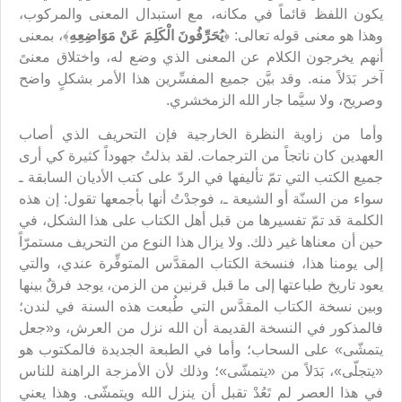
يكون اللفظ قائماً في مكانه، مع استبدال المعنى والمركوب،
وهذا هو معنى قوله تعالى: ﴿
يُحَرِّفُونَ الْكَلِمَ عَنْ مَوَاضِعِهِ
﴾، بمعنى
أنهم يخرجون الكلام عن المعنى الذي وضع له، واختلاق معنىً
آخر بَدَلاً منه. وقد بيَّن جميع المفسِّرين هذا الأمر بشكلٍ واضح
وصريح، ولا سيَّما جار الله الزمخشري.
وأما من زاوية النظرة الخارجية فإن التحريف الذي أصاب
العهدين كان ناتجاً من الترجمات. لقد بذلتُ جهوداً كثيرة كي أرى
جميع الكتب التي تمّ تأليفها في الردّ على كتب الأديان السابقة ـ
سواء من السنّة أو الشيعة ـ، فوجدْتُ أنها بأجمعها تقول: إن هذه
الكلمة قد تمّ تفسيرها من قبل أهل الكتاب على هذا الشكل، في
حين أن معناها غير ذلك. ولا يزال هذا النوع من التحريف مستمرّاً
إلى يومنا هذا، فنسخة الكتاب المقدَّس المتوفِّرة عندي، والتي
يعود تاريخ طباعتها إلى ما قبل قرنين من الزمن، يوجد فرقٌ بينها
وبين نسخة الكتاب المقدَّس التي طُبعت هذه السنة في لندن؛
فالمذكور في النسخة القديمة أن الله نزل من العرش، و«جعل
يتمشّى» على السحاب؛ وأما في الطبعة الجديدة فالمكتوب هو
«يتجلّى»، بَدَلاً من «يتمشّى»؛ وذلك لأن الأمزجة الراهنة للناس
في هذا العصر لم تَعُدْ تقبل أن ينزل الله ويتمشّى. وهذا يعني