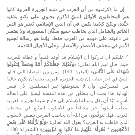
_
إن ما ذكرتموه من أن العرب في شبه الجزيرة العربية كانوا
هم المخاطبون الأوائل للنبيّ الأكرم يحتوي على نكتةٍ بلاغية
جيِّدة، ولكنّ كلامنا يكمن في أن الدين الإسلامي يُعتبر هو الدين
الخاتم والشامل الذي يخاطب جميع سكّان المعمورة، ولا يقتصر
في دعوته على قومه من العرب فقط، وإنما هو رسالة لجميع
الأمم في مختلف الأعصار والأمصار، وحتّى الأجيال القادمة.
^ عليكم أن تدركوا أن الإسلام قد أوقد قَبَساً وأعطاه للعرب،
حيث قال لهم الله تعالى: ﴿
وَكَذَلِكَ جَعَلْنَاكُمْ أُمَّةً وَسَطاً لِتَكُونُوا
شُهَدَاءَ عَلَى النَّاسِ
﴾ (البقرة: 143). ومن بين الوصايا التي قالها
النبيّ في آخر حياته: إن شبه الجزيرة العربية يجب أن تكون خاليةً
من المشركين، وأن لا يستوطنها غير المسلمين؛ لأن قبس
الهداية هذا يجب أن ينطلق من هذه النقطة ليشعّ على العالم
بأسره. بَيْدَ أن نقل رسالة الإسلام إلى خارج شبه الجزيرة العربية
يتطلَّب أسلوباً آخر مختلفاً عن الأسلوب المتَّبع في مخاطبة
العرب. فهل تتوقَّعون من الله أن يخاطب الفرس بنفس الأسلوب
الذي خاطب به العرب؟ يقول الله تعالى: ﴿
وَلَوْ نَزَّلْنَاهُ عَلَى بَعْضِ
الأَعْجَمِينَ * فَقَرَأَهُ عَلَيْهِمْ مَا كَانُوا بِهِ مُؤْمِنِينَ
﴾ (الشعراء: 198 ـ