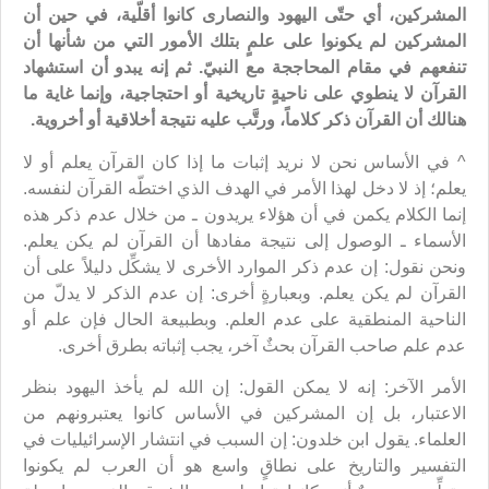
المشركين، أي حتّى اليهود والنصارى كانوا أقلّية، في حين أن
المشركين لم يكونوا على علمٍ بتلك الأمور التي من شأنها أن
تنفعهم في مقام المحاججة مع النبيّ. ثم إنه يبدو أن استشهاد
القرآن لا ينطوي على ناحيةٍ تاريخية أو احتجاجية، وإنما غاية ما
هنالك أن القرآن ذكر كلاماً، ورتَّب عليه نتيجة أخلاقية أو أخروية.
^ في الأساس نحن لا نريد إثبات ما إذا كان القرآن يعلم أو لا
يعلم؛ إذ لا دخل لهذا الأمر في الهدف الذي اختطّه القرآن لنفسه.
إنما الكلام يكمن في أن هؤلاء يريدون ـ من خلال عدم ذكر هذه
الأسماء ـ الوصول إلى نتيجة مفادها أن القرآن لم يكن يعلم.
ونحن نقول: إن عدم ذكر الموارد الأخرى لا يشكِّل دليلاً على أن
القرآن لم يكن يعلم. وبعبارةٍ أخرى: إن عدم الذكر لا يدلّ من
الناحية المنطقية على عدم العلم. وبطبيعة الحال فإن علم أو
عدم علم صاحب القرآن بحثٌ آخر، يجب إثباته بطرق أخرى.
الأمر الآخر: إنه لا يمكن القول: إن الله لم يأخذ اليهود بنظر
الاعتبار، بل إن المشركين في الأساس كانوا يعتبرونهم من
العلماء. يقول ابن خلدون: إن السبب في انتشار الإسرائيليات في
التفسير والتاريخ على نطاقٍ واسع هو أن العرب لم يكونوا