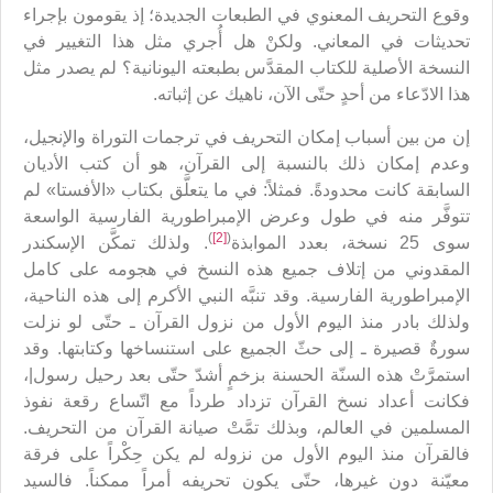
وقوع التحريف المعنوي في الطبعات الجديدة؛ إذ يقومون بإجراء
تحديثات في المعاني. ولكنْ هل أُجري مثل هذا التغيير في
النسخة الأصلية للكتاب المقدَّس بطبعته اليونانية؟ لم يصدر مثل
هذا الادّعاء من أحدٍ حتّى الآن، ناهيك عن إثباته.
إن من بين أسباب إمكان التحريف في ترجمات التوراة والإنجيل،
وعدم إمكان ذلك بالنسبة إلى القرآن، هو أن كتب الأديان
السابقة كانت محدودةً. فمثلاً: في ما يتعلَّق بكتاب «الأفستا» لم
تتوفَّر منه في طول وعرض الإمبراطورية الفارسية الواسعة
)
[2]
(
سوى 25 نسخة، بعدد الموابذة
. ولذلك تمكَّن الإسكندر
المقدوني من إتلاف جميع هذه النسخ في هجومه على كامل
الإمبراطورية الفارسية. وقد تنبَّه النبي الأكرم إلى هذه الناحية،
ولذلك بادر منذ اليوم الأول من نزول القرآن ـ حتّى لو نزلت
سورةٌ قصيرة ـ إلى حثّ الجميع على استنساخها وكتابتها. وقد
استمرَّتْ هذه السنّة الحسنة بزخمٍ أشدّ حتّى بعد رحيل رسول|،
فكانت أعداد نسخ القرآن تزداد طرداً مع اتّساع رقعة نفوذ
المسلمين في العالم، وبذلك تمَّتْ صيانة القرآن من التحريف.
فالقرآن منذ اليوم الأول من نزوله لم يكن حِكْراً على فرقة
معيّنة دون غيرها، حتّى يكون تحريفه أمراً ممكناً. فالسيد