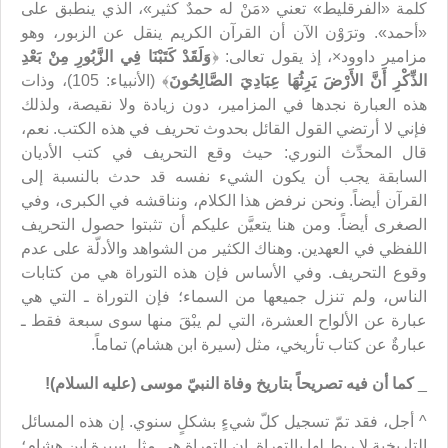
كلمة «الفرقليط» تعني «مَنْ له حمدٌ كثير»، الذي ينطبق على
«أحمد». وترَوْن الآن أن القرآن الكريم ينقل عن الزبور، وهو
مزامير داوود×، إذ يقول تعالى: ﴿
وَلَقَدْ كَتَبْنَا فِي الزَّبُورِ مِنْ بَعْدِ
الذِّكْرِ أَنَّ الأَرْضَ يَرِثُهَا عِبَادِيَ الصَّالِحُونَ
﴾ (الأنبياء: 105)، وذات
هذه العبارة نجدها في المزامير، دون زيادة ولا نقيصة، ولذلك
فإني لا أرتضي القول القائل بحدوث تحريف في هذه الكتب. نعم،
قال المحدِّث النوري: حيث وقع التحريف في كتب الأديان
السابقة يجب أن يكون الشيء نفسه قد حدث بالنسبة إلى
القرآن أيضاً. ونحن نرفض هذا الكلام، ونناقشه في الكبرى، وفي
الصغرى أيضاً. ومن هنا يتعيَّن عليكم أن تثبتوا حصول التحريف
اللفظي في العهدين. وهناك الكثير من الشواهد والأدلّة على عدم
وقوع التحريف. وفي الأساس فإن هذه التوراة هي من كتابات
الناس، ولم تنزل جميعها من السماء؛ فإن التوراة ـ التي هي
عبارة عن الألواح العشرة، التي لم يبْقَ منها سوى سبعة فقط ـ
عبارةٌ عن كتاب تأريخي، مثل (سيرة ابن هشام) تماماً.
_
كما أن فيه تصريحاً بتاريخ وفاة النبيّ موسى
(عليه السلام)
!
^ أجل، فقد تمّ تسجيل كلّ شيءٍ بشكلٍ سنوي. إن هذه المسائل
التاريخية لا ربط لها بالتوراة. إن التوراة هي مثل سيرة ابن هشام؛