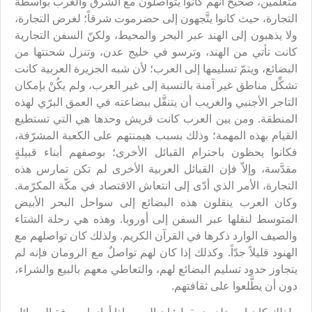
متعلِّمين، صحيحٌ أنهم كانوا يتواصلون مع الشرق والغرب بواسطة
التجارة، حيث كانوا يتَّجهون إلى حضرموت شرقاً؛ لغرض التجارة،
ولا يذهبون إلى الهند عبر البحر والمحيط، ولكنّ السفن التجارية
كانت تأتي من الهند، وترسو في خليج عدن، وتنزل شحنتها من
البضائع، ويتمّ تسليمها إلى العرب؛ لأن شبه الجزيرة العربية كانت
تشكِّل مناطق غير آمنة بالنسبة إلى غير العرب، ولم يكُنْ بإمكان
التاجر الأجنبي والغريب أن يتنقَّل ببضاعته في العمق البرّي لهذه
المنطقة. ومن بين العرب كانت قريش وحدها هي التي تستطيع
القيام بهذه المهمة؛ وذلك بسبب هيمنتهم على الكعبة المشرّفة،
فكانوا يحظون باحترام القبائل الأخرى؛ بوصفهم أبناء قبيلةٍ
مقدَّسة، وإلاّ فإن القبائل العربية الأخرى لم تكن تمارس هذه
التجارة، الأمر الذي أدّى إلى انتعاش الاقتصاد في مكّة المكرّمة.
وكان العرب ينقلون هذه البضائع إلى سواحل البحر الأبيض
المتوسط لنقلها عبر السفن إلى أوروبا. وهذه هي رحلة الشتاء
والصيف الوارد ذكرها في القرآن الكريم. ولذلك كان تواصلهم مع
الهنود قليلاً جدّاً. وكذلك إذا كان لهم تواصلٌ مع الرومان فإنه لم
يتجاوز حدود تسليم البضائع لهم، والتعاطي معهم بالبيع والشراء،
دون أن يطَّلعوا على ثقافتهم.