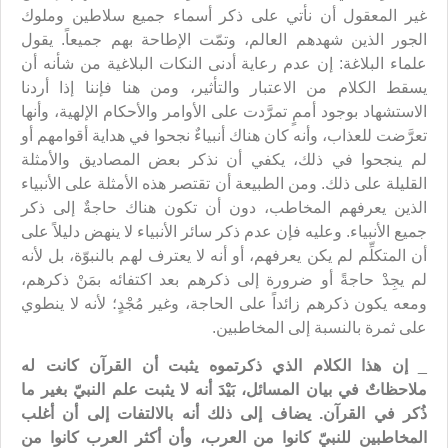
غير المعقول أن نأتي على ذكر أسماء جميع سلاطين وملوك
الجور الذين شهدهم العالم، وتمّت الإطاحة بهم جميعاً. يقول
علماء البلاغة: إن عدم رعاية أدنى النكات البلاغية من شأنه أن
يسقط الكلام من الاعتبار والتأثير، ومن هنا فإننا إذا أردنا
الاستشهاد بوجود أممٍ تمرَّدت على الأوامر والأحكام الإلهية، وأنها
تعرَّضت للعذاب، وأنه كان هناك أنبياءٌ نجحوا في هداية أقوامهم أو
لم ينجحوا في ذلك، يكفي أن نذكر بعض المصاديق والأمثلة
القليلة على ذلك. ومن الطبيعة أن تقتصر هذه الأمثلة على الأنبياء
الذين يعرفهم المخاطب، دون أن تكون هناك حاجةٌ إلى ذكر
جميع الأنبياء. وعليه فإن عدم ذكر سائر الأنبياء لا ينهض دليلاً على
أن المتكلِّم لم يكن يعرفهم، أو أنه لا يعترف لهم بالنبوّة، بل لأنه
لم يجِدْ حاجةً أو ضرورة إلى ذكرهم بعد اكتفائه بمَنْ ذكرهم،
ومعه يكون ذكرهم زائداً على الحاجة، وغير مُجْدٍ؛ لأنه لا ينطوي
على ثمرة بالنسبة إلى المخاطبين.
_
إن هذا الكلام الذي ذكرتموه يثبت أن القرآن كانت له
ملاحظاتٌ في بيان المسائل، بَيْدَ أنه لا يثبت علم النبيّ بغير ما
ذُكر في القرآن. يضاف إلى ذلك أنه بالالتفات إلى أن أغلب
المخاطبين للنبيّ كانوا من العرب، وأن أكثر العرب كانوا من