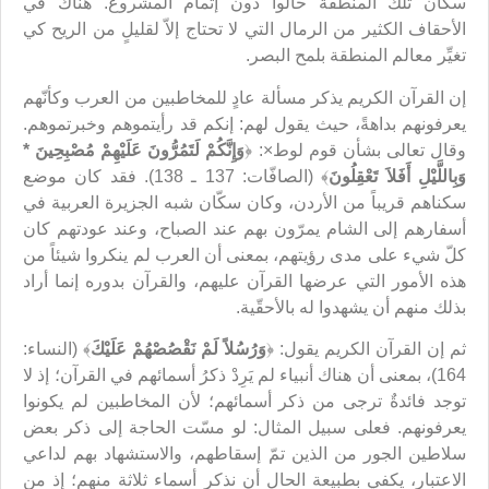
سكان تلك المنطقة حالوا دون إتمام المشروع. هناك في
الأحقاف الكثير من الرمال التي لا تحتاج إلاّ لقليلٍ من الريح كي
تغيِّر معالم المنطقة بلمح البصر.
إن القرآن الكريم يذكر مسألة عادٍ للمخاطبين من العرب وكأنّهم
يعرفونهم بداهةً، حيث يقول لهم: إنكم قد رأيتموهم وخبرتموهم.
وقال تعالى بشأن قوم لوط×: ﴿
وَإِنَّكُمْ لَتَمُرُّونَ عَلَيْهِمْ مُصْبِحِينَ *
وَبِاللَّيْلِ أَفَلاَ تَعْقِلُونَ
﴾ (الصافّات: 137 ـ 138). فقد كان موضع
سكناهم قريباً من الأردن، وكان سكّان شبه الجزيرة العربية في
أسفارهم إلى الشام يمرّون بهم عند الصباح، وعند عودتهم كان
كلّ شيء على مدى رؤيتهم، بمعنى أن العرب لم ينكروا شيئاً من
هذه الأمور التي عرضها القرآن عليهم، والقرآن بدوره إنما أراد
بذلك منهم أن يشهدوا له بالأحقّية.
ثم إن القرآن الكريم يقول: ﴿
وَرُسُلاً لَمْ نَقْصُصْهُمْ عَلَيْكَ
﴾ (النساء:
164)، بمعنى أن هناك أنبياء لم يَرِدْ ذكرُ أسمائهم في القرآن؛ إذ لا
توجد فائدةٌ ترجى من ذكر أسمائهم؛ لأن المخاطبين لم يكونوا
يعرفونهم. فعلى سبيل المثال: لو مسّت الحاجة إلى ذكر بعض
سلاطين الجور من الذين تمّ إسقاطهم، والاستشهاد بهم لداعي
الاعتبار، يكفي بطبيعة الحال أن نذكر أسماء ثلاثة منهم؛ إذ من