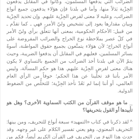
الضرائب التي يدفعها المسلمون، وكانوا في المقابل يدفعون
الجِزْية بَدَلاً منها، وأما في بلدنا فإن هؤلاء يدفعون جميع أنواع
الضرائب، وعليه لا معنى لفرض الجِزْية عليهم. وإن تحديد الجِزْية
وبيان مقدارها يعود إلى تشخيص وليّ الأمر، فهي ـ كما تقدَّم ـ
من قبيل: الأحكام الحكومية، بمعنى أنها تتعلَّق برأي وليّ الأمر
في كلّ عصر بملاحظة نوع الخراج والضرائب المفروضة على
أنواع الخراج؛ لأن هؤلاء يتمتَّعون بجميع حقوق المواطنة، أسوةً
بسائر المسلمين، فعليهم في المقابل أن يدفعوا الضريبة، وحيث
يتمّ الآن في بلدنا أخذ الضرائب من الجميع بالتساوي لا يكون
هناك معنى لفرض الجِزْية عليهم. هذا هو حكم المسألة، وليس
الأمر بأننا قد تخلَّينا عن هذا الحكم؛ خوفاً من الرأي العام
العالمي، أو أننا إنما لم نَعُدْ نأخذ الجِزْية؛ للتخلُّص من الضغوط
الدولية.
_
ما هو موقف القرآن من الكتب السماوية الأخرى؟ وهل هو
تأييدها أو القول بتحريفها؟
^ لقد ذكرنا في كتاب «التمهيد» سبعة أنواع للتحريف، ومن بينها:
التحريف المعنوي، وهو يعني تفسير الكلام على غير وجهه. وقد
حدث هذا النوع من التحريف في القرآن الكريم أيضاً، فكم من