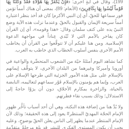
199)، وقال في آيةٍ أخرى: ﴿
فَإِنْ يَكْفُرْ بِهَا هَؤُلاَءِ فَقَدْ وَكَّلْنَا بِهَا
قَوْماً لَيْسُوا بِهَا بِكَافِرِينَ
﴾ (الأنعام: 89)، بمعنى أن هناك أمماً تؤمن
فور سماعها للحقّ، أي إن النبي الأكرم| كان قد أخذ بنظر اعتباره
أمماً سريعة الإيمان والقبول بالحقّ. وعندما نزلت هذه الآية وضع
النبيّ يده على كتف سلمان وقال: «هذا وقومه»، أي إن القرآن
كان يفاخر بالأمم التي لا تُبْدي عِناداً في مواجهة الدعوة
الإسلامية. ومن هنا عليكم أن لا تتوقَّعوا من القرآن أن يخاطب
الأمم الأخرى بنفس أسلوب الخطاب الذي خاطب به العرب.
كما نشاهد اليوم أمثلةً حيّة من الشعوب المتحضِّرة والواعية في
أوروبا وأميركا وغيرهما من البلدان الأخرى، لا يتوقَّف إيمانهم
بالإسلام على مثل هذه الأمور الجزئية التي طرحها الإسلام على
العرب، وإنما هم يؤمنون بالإسلام فَوْر سماعهم لتعاليمه، النابضة
بالحياة، والزاخرة بمكارم الأخلاق، دون أن يرَوْا حاجةً إلى
الاستدلال؛ وذلك بسبب نقاء فطرتهم.
ولا بُدَّ هنا من إضافة هذه النكتة، وهي أن أحد أسباب تأخُّر ظهور
الإمام الحجّة المهديّ المنتظر# يعود إلى هذه الحقيقة؛ وذلك لأن
الإمام المنتظر عندما يظهر إلى الناس يعلن الحقّ بوضوحٍ، وعليه
يجب أن يكون المستوى الفكري للبشر قد بلغ مرحلةً متقدِّمة