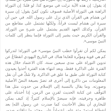
إذ يقول: إن هذه الآية نزلت في موضع كذا. لو قلنا: إن التوراة
الراهنة هي التوراة الأصلية فسوف نكون كمَنْ يقول: إن سيرة
ابن هشام هي القرآن الذي نزل على رسول الله. في حين أن
سيرة ابن هشام ليست قرآناً، ولكنّها تشتمل على مقاطع من
القرآن. وكذلك العهد القديم يشتمل على شيءٍ من التوراة.
والقرآن الكريم حيث يشير إلى التوراة فإنما ينظر إلى كلمات
النبيّ موسى×.
يمكن لكم أن تقرأوا خطب النبيّ موسى× في التوراة؛ لتدركوا
كم هي قوية ومؤثِّرة للغاية! هناك في التاريخ اليهودي انقطاعٌ عن
تدوين التوراة على مدى سبعين سنة، كان الاعتماد خلال هذه
الفترة على الذاكرة فقط، وبعد انتهاء هذه الفترة أخذوا يعيدون
كتابة التوراة على طبق ما علق في الذاكرة. ولا شَكَّ في أن نقل
المعلومات من ذاكرةٍ إلى أخرى قد تضرّ بصيغة النصّ الأصلية
وصورته. وما يقال بالنسبة إلى الإسلام من حدوث مثل هذا
التوقُّف عن كتابة الحديث لقرنٍ من الزمن، إذا أخذناه على
ظاهره وحرفيته، فإنه سيضرّ بالإسلام كثيراً؛ إذ كيف يمكن
للبخاري أن ينقل الأحاديث كما صدرت عن رسول الله| بعد
انقطاع استمرّ مئة عام، اعتماداً على مجرّد ما تناقلته صدور