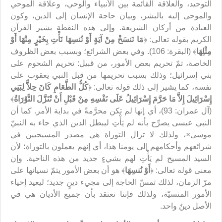
التوحيد، والعلاقة القائمة بين الأنبياء والوحي، وعلاقة الموحي
والموحى إليه بالبشر، وبيان حاجة الإنسان إلى الدين، وكون
العبادة من أركان الشريعة. وإلى هذه النقطة يشير القرآن
الكريم بقوله تعالى: ﴿
مَا نَنسَخْ مِنْ آيَةٍ أَوْ نُنسِهَا نَأْتِ بِخَيْرٍ مِنْهَا أَوْ
مِثْلِهَا
﴾ (البقرة: 106). وفي بعض الشرائع؛ وبسبب بعض الظروف
الخاصة، تمّ تحريم بعض الأمور، من قبيل: تحريم الشحوم على
بني إسرائيل؛ وذلك بسبب تحريمها من قبل النبي يعقوب على
نفسه، كما يشير إلى ذلك قوله تعالى: ﴿
كُلُّ الطَّعَامِ كَانَ حِلاًّ لِبَنِي
إِسْرَائِيلَ إِلاَّ مَا حَرَّمَ إِسْرَائِيلُ عَلَى نَفْسِهِ مِنْ قَبْلِ أَنْ تُنَزَّلَ التَّوْرَاةُ
﴾
(آل عمران: 93)، أي إنها لم تكن محرَّمةً في بداية الأمر. كما أن
النبي عيسى يصرِّح بأنه لم يَأْتِ ليبطل الدين الذي جاء به النبيّ
موسى×، ولذلك لا تزال التوراة هي مصدر المسيحيين في
شرائعهم وأحكامهم إلى يومنا هذا، أي إنهم يعملون بالتوراة؛ لأن
السيد المسيح لم يَأْتِ لهم بشيءٍ جديد من هذه الناحية. وإن
معنى قوله تعالى: ﴿
أَوْ نُنسِهَا
﴾ هو أن بعض الأمور يتمّ نسيانها على
مرّ الزمان، لذلك تمسّ الحاجة إلى مجيء دينٍ جديد؛ ليعيد إحياء
الأمور المنسيّة، ولذلك فإننا نعتقد بأن جميع الأديان هي في
الأصل دينٌ واحد.