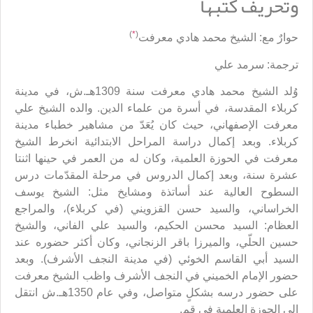
وتحريف كتبها
)
*
(
حوارٌ مع: الشيخ محمد هادي معرفت
ترجمة: سرمد علي
وُلد الشيخ محمد هادي معرفت سنة 1309هـ.ش، في مدينة
كربلاء المقدسة، في أسرة من علماء الدين. والده الشيخ علي
معرفت الإصفهاني، حيث كان يُعَدّ من مشاهير خطباء مدينة
كربلاء. وبعد إكمال دراسة المراحل الابتدائية انخرط الشيخ
معرفت في الحوزة العلمية، وكان له من العمر في حينها اثنتا
عشرة سنة، وبعد إكمال الدروس في مرحلة المقدّمات درس
السطوح العالية عند أساتذة ومشايخ مثل: الشيخ يوسف
الخراساني، والسيد حسن القزويني (في كربلاء)، والمراجع
العظام: السيد محسن الحكيم، والسيد علي الفاني، والشيخ
حسين الحلّي، والميرزا باقر الزنجاني، وكان أكثر حضوره عند
السيد أبي القاسم الخوئي (في مدينة النجف الأشرف). وبعد
حضور الإمام الخميني في النجف الأشرف واظب الشيخ معرفت
على حضور درسه بشكلٍ متواصل، وفي عام 1350هـ.ش انتقل
إلى الحوزة العلمية في قم.