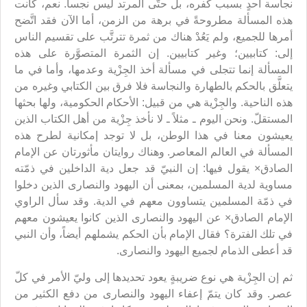
نجاسة أحدٍ بسبب كفره، بل حتّى المرتد ليس نجساً. نعم، كانت
هذه المسألة مطروحةً في برهة من الزمن، أما الآن فقد اتَّضح
أمرها للجميع، ولم يَعُدْ هناك من ثمرة تترتَّب على تقسيم الناس
إلى: كتابيين؛ وغير كتابيين. إن الثمرة المتصوَّرة على هذه
المسألة إنما تتجلى في مسألة أخذ الجِزْية وعدمها، وأما في ما
يتعلَّق بالحكم بالطهارة والنجاسة فلا فرق بين الكتابي وغيره من
هذه الناحية. والجِزْية هي من قبيل: الأحكام الحكومية، ولها بحثها
المستقلّ. ونحن اليوم ـ مثلاً ـ لا نأخذ جِزْية من أهل الكتاب الذين
يعيشون معنا في هذا الوطن، بل لا توجد إمكانية لطرح هذه
المسألة في العالم المعاصر. وهناك روايتان مأثورتان عن الإمام
الصادق× يقول فيها: إن النبيّ قد جعل دية الداخلين في ذمّته
مساوية لدية المسلمين، بمعنى أن اليهود والنصارى الذين دخلوا
في ذمّة المسلمين يتساوون معهم في الدية. وقد سأل الراوي
الإمام الصادق× عن اليهود والنصارى الذين كانوا يعيشون معهم
في تلك الفترة؟ فقال الإمام بأن الحكم يشملهم أيضاً، وأن النبي
قد أعطى الذمام لجميع اليهود والنصارى.
ثم إن الجِزْية هي نوع ضريبةٍ يعود تحديدها إلى وليّ الأمر في كلّ
عصر. وقد كان يتمّ إعفاء اليهود والنصارى من دفع الكثير من