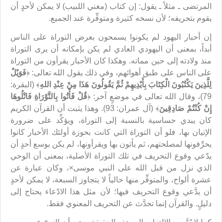
المرتضى ـ مثلاً ـ يقول: إن كتاب (مغني اللبيب) لا يمكن لأحدٍ أن
يقوم بتحريفه؛ لأن نسخه كثيرة ومتوفِّرة عند الجميع.
إن أحبار اليهود لم يكونوا يسمحون بعرض التوراة على الناس
أبداً، بمعنى أن اليهودي العادي لم يكن بإمكانه أن يرى التوراة
منذ ولادته إلى حين مماته. وهكذا كان الأحبار يقرأون من التوراة
على الناس على طبق أهوائهم، وفي ذلك يقول الله تعالى: ﴿
فَوَيْلٌ
لِلَّذِينَ يَكْتُبُونَ الْكِتَابَ بِأَيْدِيهِمْ ثُمَّ يَقُولُونَ هَذَا مِنْ عِنْدِ اللهِ
﴾ (البقرة:
79)، وقال الله تعالى في موضعٍ آخر: ﴿
قُلْ فَأْتُوا بِالتَّوْرَاةِ فَاتْلُوهَا
إِنْ كُنْتُمْ صَادِقِينَ
﴾ (آل عمران: 93). وهذا يثبت أن القرآن الكريم
كان يبدي حساسية بالنسبة إلى التوراة، ويؤكِّد على ضرورة
الإتيان بها، فلو أن التوراة التي كانت بحوزة أولئك الأحبار كانوا
يحرِّفونها لمصلحتهم، ثم يأتون بها ويقرأونها، لم يكن بوسع أحدٍ أن
يدّعي وقوع التحريف في تلك التوراة الأصلية، بمعنى أن الوحي
الذي نزل من قبل الله على النبي موسى×، وكان عبارة عن
عشرة ألواح، والمتوفِّر منها حالياً لا يتجاوز السبعة، لا يمكن لأحدٍ
أن يدَّعي وقوع التحريف فيها؛ لأن مثل هذا الادّعاء يحتاج إلى
دليلٍ. والقرآن إنما تحدَّث عن التحريف المعنوي فقط.