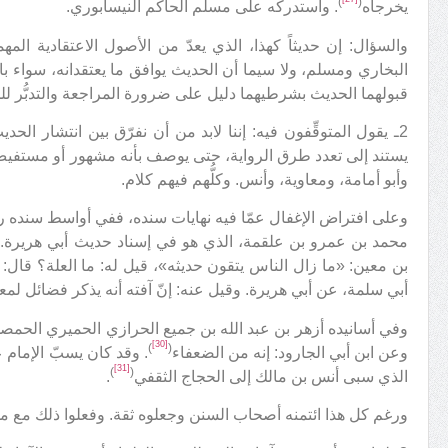
)
(
يخرجاه
. واستدركه على مسلم الحاكم النيسابوري.
والسؤال: إن حديثاً كهذا، الذي يعدّ من الأصول الاعتقادية المه
البخاري ومسلم، ولا سيما أن الحديث يوافق ما يعتقدانه، سواء بالز
قبولهما الحديث بشرطيهما دليل على ضرورة المراجعة والتدبُّر لل
2ـ يقول المتوقِّفون فيه: إننا لابد من أن نفرّق بين انتشار الحدي
يستند إلى تعدد طرق الرواية، حتى يوصف بأنه مشهور أو مستفيض. و
وأبو أمامة، ومعاوية، وأنس. وكلُّهم فيهم كلام.
وعلى افتراض الإغفال عمّا فيه نهايات سنده، ففي أواسط سنده رج
محمد بن عمرو بن علقمة، الذي هو في إسناد حديث أبي هريرة. 
بن معين: «ما زال الناس يتقون حديثه»، قيل له: ما العلة؟ قال:
أبي سلمة، عن أبي هريرة. وقيل عنه: إنّ آفته أنه يذكر فضائل لمع
وفي أسانيده أزهر بن عبد الله بن جميع الحرازي الحميري الحمصي
[30]
)
(
وعن ابن أبي الجارود: إنه من الضعفاء
. وقد كان يسبّ الإمام
[31]
)
(
الذي سبى أنس بن مالك إلى الحجاج الثقفي
.
ورغم كل هذا ائتمنه أصحاب السنن وجعلوه ثقة. وفعلوا ذلك مع م