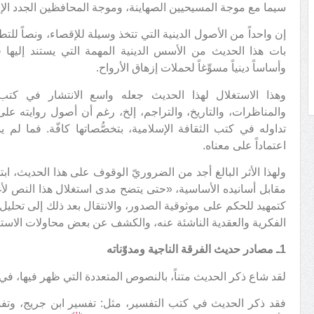
سيما مع موجة المسيحيين الصهاينة، وموجة المحافظين الجدد الإن
إن واحداً من الأصول الدينية التي تتخذ وسيلة للإقصاء، ونصاً للتط
بات هذا الحديث من الأسس الدينية المهمة التي يستند إليها 
وأساساً دينياً مسوِّغاً لحملات إزهاق الأرواح.
وهذا الاستغلال لهذا الحديث جعله واسع الانتشار في كتب ا
والمناظرات، والتاريخ، والتراجم، إلخ، رغم أن أصول روايته على
تداوله في كتب الثقافة الإسلامية، بتخصُّصاتها كافّة. فما لم 
اعتماداً على معناه.
ولهذا الأثر البالغ أجد من الضروريّ الوقوف على هذا الحديث، ابتد
مقابل أسانيده الأساسية، «حتى يتضح مدى استغلال هذا النص ل
كتمهيد للحكم على موثوقية الصدور، والانتقال بعد ذلك إلى تحليل ا
الفكرية والعقدية الناشئة عنه، والكشف عن بعض محاولات الاستث
1ـ مصادر حديث الفرقة الناجية ومدوّناته
لقد شاع ذكر الحديث متناً، بالنصوص المتعددة التي ظهر فيها، في ك
فقد ذكر الحديث في كتب التفسير، مثل: تفسير ابن جريج، وتفس