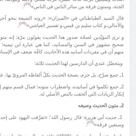
[15]
)
(
الجنة، وستون فرقة من سائر الناس في الناس»
.
قال السيد الطباطبائي في «الميزان»: «روته الشيعة بنحو آخر،
[16]
)
(
والأمالي،و كتاب سليم بن قيس،و تفسير العياشي»
.
و ترى المؤيِّدين لصحّة صدور هذا الحديث يقولون مرّة: إنه متواتر
صحيح مشهور في السنن والمسانيد، كما هي عبارة ابن تيمية؛ و
منهم أن في مفردات أسانيد هذه الأحاديث كافّة ضعف في الإسناد
ويتحصَّل عندي أن الدارسين لهذا الحديث ثلاثة:
1ـ جمع صرَّح، بل جزم، بصحة الحديث بكلّ ألفاظه المرويّ بها، على اختلافها.
2ـ جمع تكلموا في أسانيده، واضطراب متونه؛ فمال قسم منهم إ
إنكار الزيادات التي ألحقت بالنص الأصلي له.
2ـ متون الحديث وصيغه
1ـ حديث أبي هريرة: قال رسول الله‘: «تفرَّقت اليهود على إ
[17]
)
(
وسبعين فرقة»
.