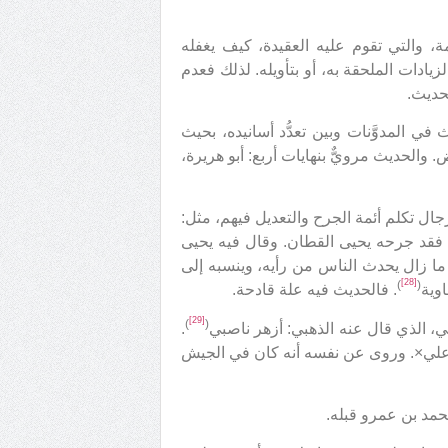
مة، والتي تقوم عليه العقيدة، كيف يغفله
يادات الملحقة به، أو بتأويله. لذلك فعدم
حديث.
ث في المدوَّنات وبين تعدُّد أسانيده، بحيث
الحديث مرويٌّ بنهايات أربع: أبو هريرة،
ال تكلم أئمة الجرح والتعديل فيهم، مثل:
فقد جرحه يحيى القطان. وقال فيه يحيى
 ما زال يحدث الناس من رأيه، وينسبه إلى
[28]
)
(
اوية
. فالحديث فيه علة قادحة.
[29]
)
(
، الذي قال عنه الذهبي: أزهر ناصبي
.
 علي×. وروى عن نفسه أنه كان في الجيش
حمد بن عمرو قبله.