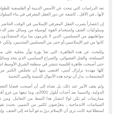
تعد الدراسات التي تبحث عن الأسس الدينية أو الفلسفية للظوا
لأنها ـ في الأقل ـ كاشفة عن دور العقل المعرفي في بناء السلو
إن إعصاراً يضرب العقل المعرفي الإسلامي في الوقت الحاضر ي
وسلوكيات العنف واستخدام القوة كوسيلة من وسائل نشر الدعوة
مواطنيهم من المسلمين، الذين لا يلتزمون بما يراه المتشدِّدون 
كانوا من غير الإسلاميين،أو حتى من المسلمين المتدينين، ولكن 
وللبحث عن هذه الظاهرة، التي تعدّ بؤرة توتُّر محلية على م
المسلحة، والقتل العشوائي، والصراع السياسي، الذي يتخذ وسائل 
حتى أصبحت ظاهرة إقليمية تنتشر في منطقة الشرق الأوسط انتشارا
كلها مهددة بزلزال أمني، اقتضى منها أن تخصِّص الكثير من
المجتمعات، بدل أن توجه هذه الأموال للتنمية والبنى التحتية.
ولم يقف الأمر عند ذلك، بل تعداه إلى أن أصبحت قضايا التعص
الدولية، ولاسيما بعد أحداث أيلول 01
ممارسات لم تكن لولا انتشار هذا النمط من التعامل. ومن 
استطلاعية كانت ترى أن الإسلام دينٌ يدعو أتباعه إلى العنف. وإ