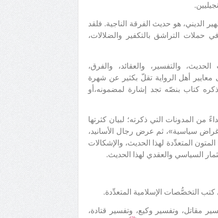
جيليين.
هير الديني، هو حديث الفرقة الناجية. فلقد
في حملات التراشق بالتكفير والضلالات،
لحديث، والتفسير، والعقائد، والفرق،
 معايير أهل الرواية تقلّ بكثير عن شهرة
يذكره كتاب بنصّه تجد إشارة لمضمونه،أو
اءً من المدونات التي ذكرته؛ لبيان كثرتها
أغراض سياسية»، ثم عرض رجال الأسانيد،
لمتون المتعدِّدة لهذا الحديث، والإشكالات
مار السياسي والعقدي لهذا الحديث.
تب التخصُّصات الإسلامية المتعدِّدة.
ير مقاتل، وتفسير وكيع، وتفسير قتادة،