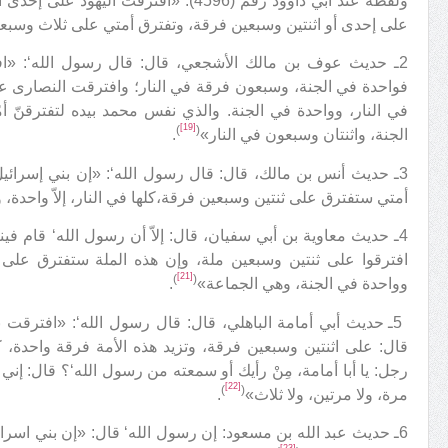
ولفظه عند أبي داوود رقم (4596): «افترقت 
على إحدى أو اثنتين وسبعين فرقة، وتفترق أمتي على ثلاث وسبع
2ـ حديث عوف بن مالك الأشجعي، قال: قال رسول الله‘: «ا
فواحدة في الجنة، وسبعون فرقة في النار؛ وافترقت النصارى ع
في النار، وواحدة في الجنة. والذي نفس محمد بيده لتفترقنّ 
[19]
)
(
الجنة، واثنتان وسبعون في النار»
.
3ـ حديث أنس بن مالك، قال: قال رسول الله‘: «إن بني إسرا
أمتي ستفترق على ثنتين وسبعين فرقة،كلها في النار، إلاّ واحدة،
4ـ حديث معاوية بن أبي سفيان، قال: إلاّ أن رسول الله‘ قام في
افترقوا على ثنتين وسبعين ملة، وإن هذه الملة ستفترق على ث
[21]
)
(
وواحدة في الجنة، وهي الجماعة»
.
5ـ حديث أبي أمامة الباهلي، قال: قال رسول الله‘: «افترقت
قال: على اثنتين وسبعين فرقة، وتزيد هذه الأمة فرقة واحدة، كلّ
رجل: يا أبا أمامة، مِنْ رأيك أو سمعته من رسول الله‘؟ قال: إن
[22]
)
(
مرة، ولا مرتين، ولا ثلاث»
.
6ـ حديث عبد الله بن مسعود: إن رسول الله‘ قال: «إن بني اسر