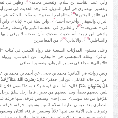
[1]
)
(
وأبي عبيد القاسم بن سلام، وتفسير مجاهد
. وظهر في تف
وتفسير البيضاوي في أنوار التنزيل. كما وجد الحديث في سنن أبي
[5]
)
(
في «الدر المنثور»
و«الجامع الصغير». وصحَّحه الحاكم في 
[7]
)
(
البزار، والبيهقي. وأخرجه أحمد
، وابن بطة في «الإبانة»، واب
[9]
)
(
في «الشريعة»
، والطبري في معجمه الكبير والأوسط. وحسَّن
وادعى ابن تيمية أنه حديث صحيح، وأن صحته لا يرقى إليها
[14]
[13]
)
(
)
(
والشاطبي
، والألباني
، من المعاصرين.
وعلى مستوى المدوَّنات الشيعية فقد رواه الكليني في كتاب «ال
الباقر×. ونقله المجلسي في «البحار»، عن العياشي. ورو
«الأمالي». وجاء في تفسير البرهان، وتفسير الصافي.
ونص روايته في الكافي: محمد بن يحيى، عن أحمد بن محمد بن 
عن أبي خالد الكابلي، عن أبي جعفر× قال: {
ضَرَبَ اللهُ مَثلاً رَّجُلاً 
هَلْ يَسْتَوِيَانِ مَثَلا
ً} قال×: أما الذي فيه شركاء متشاكسون فلان ال
يلعن بعضهم بعضاً، ويبدأ بعضهم من بعض، فأما رجل سلمٌ لرجل فإنه
تفرَّقوا من بعد موسى× على إحدى وسبعين فرقة، منها فرقة في 
النصارى بعد عيسى عليه السلام اثنتين وسبعين فرقة، فرقة من
وتفرقت هذه الأمة بعد نبيها‘ ثلاثاً وسبعين فرقة، اثنتان وسبع
الثلاث وسبعين فرقة ثلاث عشرة فرقة تنتحل ولايتنا ومودتنا، اث