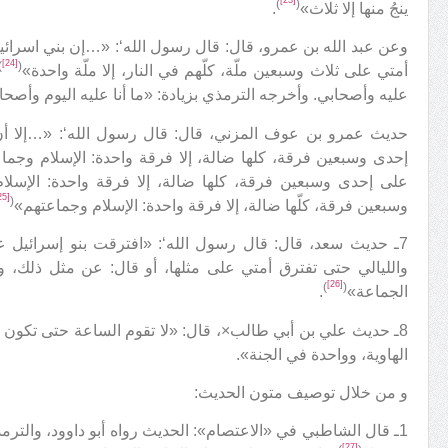
[23]
)
(
ينجُ منها إلا ثلاث»
.
وعن عبد الله بن عمرو، قال: قال رسول الله‘: «…إن بني اسرائ
[24]
)
(
أمتي على ثلاث وسبعين ملّة، كلّهم في النار، إلا ملّة واحدة»
عليه وأصحابي. وأخرجه الترمذي بزيادة: «ما أنا عليه اليوم وأصحا
حديث عمرو بن عوف المزني، قال: قال رسول الله‘: «…إلا 
إحدى وسبعين فرقة، كلها ضالة، إلا فرقة واحدة: الإسلام وجم
على إحدى وسبعين فرقة، كلها ضالة، إلا فرقة واحدة: الإسلام
[25]
(
وسبعين فرقة، كلّها ضالة، إلا فرقة واحدة: الإسلام وجماعتهم»
7ـ حديث سعد، قال: قال رسول الله‘: «افترقت بنو إسرائيل 
والليالي حتى تفترق أمتي على مثلها، أو قال: عن مثل ذلك، وك
[26]
)
(
الجماعة»
.
8ـ حديث علي بن أبي طالب×، قال: «لا تقوم الساعة حتى تكون ه
الهاوية، وواحدة في الجنة».
و من خلال توصيف متون الحديث:
1ـ قال الشاطبي في «الاعتصام»: الحديث رواه أبو داوود، والترم
[27]