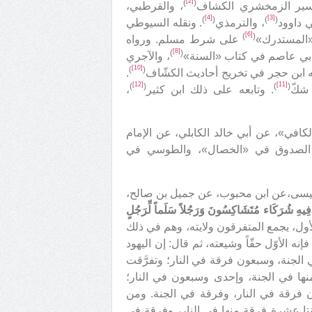
[2]
)
(
سير الزمخشري الكشاف
، والقرطبي،
[4]
[3]
)
(
)
(
 داوود
، والترمذي
. ونقله السيوطي
[6]
)
(
«المستدرك»
على شرط مسلم. ورواه
[8]
)
(
ن أبي عاصم في كتاب «السنة»
، والآجري
[10]
)
(
ه ابن حجر في تخريج أحاديث الكشّاف
.
[12]
[11]
)
(
)
(
 شكّ
. وتابعه على ذلك ابن كثير
،
كافي»، عن أبي خالد الكابلي، عن الإمام
اه الصدوق في «الخصال»، والطوسي في
عيسى،عن ابن محبوب، عن جميل بن صالح،
فِيهِ شُرَكَاء مُتَشَاكِسُونَ وَرَجُلاً سَلَماً لِّرَجُلٍ
أول، يجمع المتفرقون ولايته، وهم في ذلك
 الأوّل حقّاً وشيعته، ثم قال: إن اليهود
الجنة، وسبعون فرقة في النار؛ وتفرَّقت
ها في الجنة، وإحدى وسبعون في النار؛
ون فرقة في النار، وفرقة في الجنة. ومن
نتا عشرة فرقة منها في النار، وفرقة في