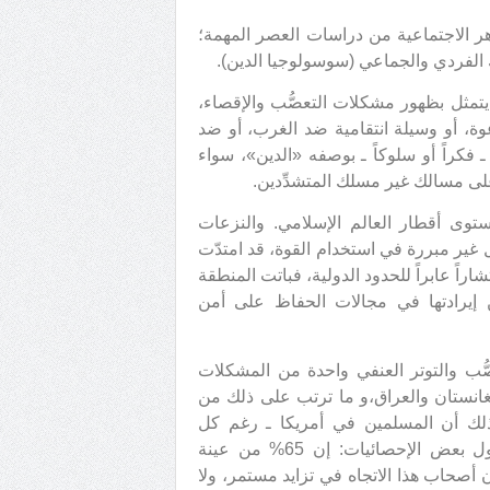
هر الاجتماعية من دراسات العصر المهمة؛
ك الفردي والجماعي (سوسولوجيا الدين).
تمثل بظهور مشكلات التعصُّب والإقصاء،
، أو وسيلة انتقامية ضد الغرب، أو ضد
ـ فكراً أو سلوكاً ـ بوصفه «الدين»، سواء
على مسالك غير مسلك المتشدِّدين.
ستوى أقطار العالم الإسلامي. والنزعات
غير مبررة في استخدام القوة، قد امتدّت
ً عابراً للحدود الدولية، فباتت المنطقة
 إيرادتها في مجالات الحفاظ على أمن
ُّب والتوتر العنفي واحدة من المشكلات
20م، وما تبعها من غزو أفغانستان والعراق،و ما ترتب على ذلك من
ذلك أن المسلمين في أمريكا ـ رغم كل
السياسات الاندماجية ـ يتعرَّضون لكثير من التمييز، بحيث تقول بعض الإحصائيات: إن 65% من عينة
ن أصحاب هذا الاتجاه في تزايد مستمر، ولا