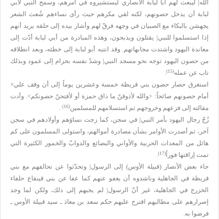
الله| ليبعث لهم أبا لبابة الأنصاري ليستشيروه في أمرهم، وسمح النبي لأبي
لبابة أن يدخل حصونهم، لكنه لقي مكرهم حيث رأى نساءهم شُعث الشعر
يجهشن بالبكاء مع الصبيان في وجهه فرقّ لهم وأشار بيده إلى حلقه يريد أنهم
إذا استسلموا للنبي| يقتلون ويذبحون، وهذه المبادرة من أبي لبابة أدّت إلى
معاندة اليهود واشتدت مجابهاتهم. وقد انتبه أبو لبابة إلى خطئه، وبعد انطلاقه
من حصون اليهود توجه نحو مسجد النبي| وشدّ نفسه بحزام إلى عمود وبذلك
(15)
تاب عن عمله
.
استغرق حصار حصون بني قريظة خمسة وعشرين يوماً إلى أن وقف علي×
أمام حصونهم صائحاً: <والله لأذوقنّ ما ذاق حمزة أو لأفتحنّ حصونكم>. وأدت
(16)
مقالته إلى فزعهم وخروجهم ثم استسلامهم للمسلمين
.
زُجّ رجال اليهود بأمر النبي| في سجن، كما زجت نساؤهم وأولادهم في سجن
آخر، ثم أصدرت الأوامر بشأن مصادرة أموالهم، واستولى المسلمون على كم
هائل من المعدات الحربية والأواني والبضائع والدوابّ والخمور الكثيرة التي
(17)
تمت إراقتها فوراً
.
جاء بعض الأنصار (قبيلة الأوس) إلى الرسول| وتحدّثوا عن تحالفهم مع بني
قريظة في الجاهلية وناشدوه أن يعفو عنهم كما عفا عن بني قينقاع حلفاء
الخزرج في الجاهلية، غير أنّ الرسول| لم يجبهم إلى ذلك، ولكن لما وجد
إصرارهم على مطالبهم اقترح عليهم حكم سعد بن معاذ ـ سيد قبيلة الأوس ـ
فرضوا به.