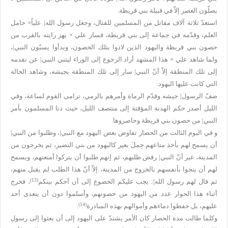
يصلّون العصر إلاّ في قبيلة بني قريظة.
استعدّ ثلاثة آلاف مقاتل من المسلمين للقتال، وجعل رسول الله| علياً× حامل
العلم، وقدّمه في جماعة إلى بني قريظة، فسار علي × يهز رايته بالقرب من
حصون بني قريظة واليهود الذين لاذوا بتلك الحصون، وبدأوا يسبّون النبي|،
ولما شاهد علي × هذا المشهد أراد الرجوع إلى الوراء ليثني النبي| عن تقدمه
إلى تلك المنطقة إلاّ أنّ النبي| سار إلى تلك المنطقة بجيشه، وشاهد الحالة
التي كانت عليها اليهود.
صفّ الرسول| جيشه وقدّم الرماة وأمرهم بالرمي، ترامى القوم لساعة، وفي
الليل أصدر حكم الهدنة المؤقتة إلى منتصف الليل، حيث دنا المسلمون بأمر
النبي| من حصون بني قريظة وحاصروها.
و في اليوم الثالث من الحصار تفاوض بعض اليهود مع النبي|، وطلبوا من النبي|
أن يسمح لهم بأخذ متاعهم حِملَ بعير كاليهود من بني النضير، ثم يخرجون من
المدينة، غير أنّ النبي| رفض طلبهم، ثم إنهم طلبوا أن يتركوا أمتعتهم، ويسمح
لهم أن ينجوا بأنفسهم بالخروج من المدينة، إلاّ أنّ هذا الطلب لم يقبل منهم،
(13)
ثم قال لهم رسول الله|: يجب عليكم الخضوع إلى أن أحكم بينكم
، فخرج
أثناء هذا الحوار عدد من اليهود من حصونهم، وأسلموا دون أن يتعدى أحد
(14)
عليهم، بل حفظوا دماءهم وأموالهم بهذه المبادرة
.
وكلما طالت مدة الحصار كان الأمر يشتدّ على اليهود إلى أن بعثوا إلى رسول