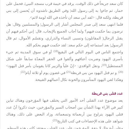
كان سعد جريحاً في ذلك الوقت، يرقد في خيمة قرب مسجد النبي|، فحمل على
حمار، ثم جاءوا به إلى رسول الله| وفي الطريق ناشدوه أن يُحسن إلى بني
قريظة، ولكنه قال: <لقد أبى سعد أن تأخذه في الله لومة لائم>.
فلما انتهى سعد إلى صدر المجلس أشار إلى الرسول| والمسلمين وقال: هل
ترضون بما حكمت فيهم؟ ولما أجاب الجميع بالإيجاب، قال: إني أحكم فيهم أن
يقتل الرجال( المقاتلون) وتسبى النساء والذراري، وتقسّم الأموال، ثم قال
الرسول| بعد استماعه إلى حكم سعد: لقد حكمت فيهم بحكم الله.
(18)
واجتمع الناس في اليوم التالي في البقيع
أو في سوق المدينة ثم جيء
بأسرى اليهود وضربت أعناقهم وألقوا في الحفر المعدّة سابقاً على شكل
(19)
المستطيل
، ونقل الواقدي: <إنّ علياً والزبير كانا يقومان بأمر قتل اليهود>
(22)
(21)
(20)
. و تم قتل اليهود من بني قريظة
في غضون يوم أو ثلاثة أيام
.
وهكذا لقي اليهود المتآمرون والخونة نكال أعمالهم القبيحة.
عدد قتلی بني قريظة
يعد موضوع عدد القتلى أحد الأمور التي يختلف فيها المؤرخون وهناك تباين
كبير في الآراء بهذا الشأن بين أصحاب السير والمؤرخين، حيث ذكروا أنّ عدد
قتلى اليهود يتراوح بين أربعمائة وتسعمائة، وزاد البعض على ذلك، وهناك
(23)
شواهد على هذه الإحصاءات في كتب التاريخ
.
وعلى أية حال لا يتفق المؤرخون على عدد القتلى، ويعتقد كاتب هذه السطور