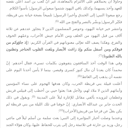
وحاولا أن يحملاهم على الالتزام بالمعاهدة، غير أنّ كعب بن أسد أعلن نقضه
للعهد وأخذ يسبهما، وكذلك باقي اليهود شتموا مبعوثَي الرسول| بأسوأ الكلام.
رجع مبعوثا النبي| إلى الخندق وأخبرا الرسول| تلميحاً بصحة خيانة بني قريظة،
(6)
فكبّر الرسول| وبشّر بالنصر والفتح من الله
.
وانتشر خبر خيانة اليهود، وحوصر المسلمون الذين لا يتجاوز عددهم عن ثلاثة
آلاف من قبل اليهود من الخلف ومن الأمام جيش الأحزاب، وعمّهم الخوف
والفزع، وهكذا يصف الله تعإلى معنوياتهم في القرآن الكريم: {
إذ جاؤوكم من
فوقكم ومن أسفل منكم وإذ زاغت الأبصار وبلغت القلوب الحناجر وتظنون
(7)
بالله الظنونا
}
.
وفي هذا الوقت أخذ المنافقون يتفوهون بكلمات تسيء، فقال أحدهم: إنّ
محمداً كان يعدنا أن ننال كنوز كسرى وقيصر، بينما لا يأمن أحدنا اليوم على
(8)
نفسه أن يذهب إلى الغائط!
.
أعلنت قبيلة بني قريظة الحرب، وكان هدفها الهجوم على نساء المؤمنين
وأبنائهم الذين لا ملاذ لهم، ولأجل هذا بعثوا حيي بن أخطب إلى قبيلتي قريش
(9)
وغطفان لتزويده بألفي مقاتل للإغارة ليلاً على المدينة
. ويقول في ذلك
الحدث جابر بن عبدالله الأنصاري: إنّ خوفنا في تلك الليلة من بني قريظة لم
(10)
يكن يقلّ عن فزعنا من قريش(الأحزاب)
.
وعندما وصلت أخبار المؤامرة إلى النبي| بعث سلمة بن أسلم ليلاً في مائتي
رجل، وزيد بن حارثة في ثلاثمئة رجل إلى يثرب للحفاظ عليها، وكان هؤلاء الجند