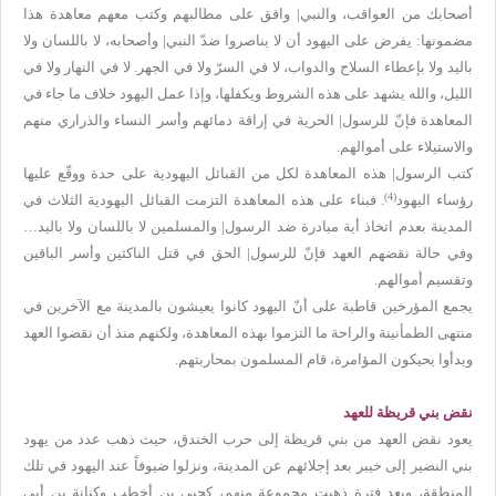
أصحابك من العواقب، والنبي| وافق على مطالبهم وكتب معهم معاهدة هذا
مضمونها: يفرض على اليهود أن لا يناصروا ضدّ النبي| وأصحابه، لا باللسان ولا
باليد ولا بإعطاء السلاح والدواب، لا في السرّ ولا في الجهر. لا في النهار ولا في
الليل، والله يشهد على هذه الشروط ويكفلها، وإذا عمل اليهود خلاف ما جاء في
المعاهدة فإنّ للرسول| الحرية في إراقة دمائهم وأسر النساء والذراري منهم
والاستيلاء على أموالهم.
كتب الرسول| هذه المعاهدة لكل من القبائل اليهودية على حدة ووقّع عليها
(4)
رؤساء اليهود
. فبناء على هذه المعاهدة التزمت القبائل اليهودية الثلاث في
المدينة بعدم اتخاذ أية مبادرة ضد الرسول| والمسلمين لا باللسان ولا باليد…
وفي حالة نقضهم العهد فإنّ للرسول| الحق في قتل الناكثين وأسر الباقين
وتقسيم أموالهم.
يجمع المؤرخين قاطبة على أنّ اليهود كانوا يعيشون بالمدينة مع الآخرين في
منتهى الطمأنينة والراحة ما التزموا بهذه المعاهدة، ولكنهم منذ أن نقضوا العهد
وبدأوا يحيكون المؤامرة، قام المسلمون بمحاربتهم.
نقض بني قريظة للعهد
يعود نقض العهد من بني قريظة إلى حرب الخندق، حيث ذهب عدد من يهود
بني النضير إلى خيبر بعد إجلائهم عن المدينة، ونزلوا ضيوفاً عند اليهود في تلك
المنطقة، وبعد فترة ذهبت مجموعة منهم، كحيي بن أخطب وكنانة بن أبي