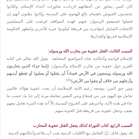
كان النبي يتجاوز عن أخطائهم لازدادت تجاوزات أعداء الإسلام، ولكانوا
يحشدون الجيوش باهتمام بالغ للهجوم على المدينة، وكانوا يظنون أنهم إن
فشلوا فسيعفو الرسول| عنهم، فهذه المواقف فرضت على المسلمين
الاجتثاث الشامل لمؤامرة بني قريظة ليكونوا عبرة للآخرين ولتظهر الحكومة
الإسلامية قدرتها واقتدارها.
السبب الثالث: القتل عقوبة من يحارب الله ورسوله
|
للإسلام قوانينه وأحكامه تجاه المواضيع المختلفة . يقول الله تعالى في كتابه
العزيز حول عقوبة من يحارب الإسلام والرسول|:
{
إنما جزاء الذين يحاربون
الله ورسوله ويسعون في الأرض فساداً أن يقتلوا أو يصلبوا أو تقطع أيديهم
(28)
وأرجلهم من خلاف أو ينفوا من الأرض
}
.
ومن حق النبي| بوصفه زعيم الأمة الإسلامية أن يحدد عقوبة هؤلاء، فالنبي
تعامل مع اليهود من بني قينقاع وبني النضير معاملة مرنة إلى حدّ ما، حسب ما
جاء في هذه الآية، وأجبرهم على الخروج المدينة، إلاّ أنه هذه المرة تعامل معهم
بعنف، وجعل عقوبة بني قريظة قتل الخونة منهم.
السبب الرابع: كتاب التوراة كذلك يجعل القتل عقوبة المحارب
قد يقول قائل: إنّ التعامل مع الأقليات الدينية يجب أن يتلاءم وأحكامهم الدينية .