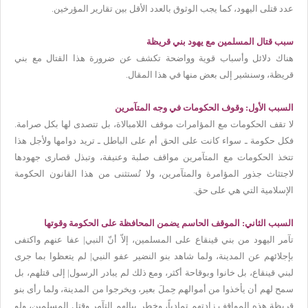
عدد قتلى اليهود، كما يجب الوثوق بالعدد الأقل بين تقارير المؤرخين.
سبب قتال المسلمين مع يهود بني قريظة
هناك دلائل وأسباب قوية وواضحة تكشف عن ضرورة هذا القتال مع بني
قريظة، وسنشير إلى بعض منها في هذا المقال.
السبب الأول: وقوف الحكومات في وجه المتآمرين
لا تقف الحكومات مع المؤامرات موقف اللامبالاة، بل تتصدى لها بكل صرامة.
فكل حكومة ـ سواء كانت على الحق أم على الباطل ـ تريد دوامها ولأجل هذا
تتخذ الحكومات مع المتآمرين مواقف صلبة وعنيفة، وتبذل قصارى جهودها
لاجتثاث جذور المؤامرة والمتآمرين، ولا تُستثنى من هذا القانون الحكومة
الإسلامية التي هي على حق.
السبب الثاني: الموقف الحاسم يضمن المحافظة على الحكومة وقوتها
تآمر اليهود من بني قينقاع على المسلمين، إلاّ أنّ النبي| عفا عنهم واكتفى
بإجلائهم عن المدينة، ولما شاهد بنو النضير عفو النبي| لم يتعظوا بما جرى
لبني قينقاع، بل خانوا وبوقاحة أكثر، ومع ذلك لم يبادر الرسول| إلى قتلهم، بل
سمح لهم أن يأخذوا من أموالهم حِملَ بعير، ويخرجوا من المدينة، ولما رأى بنو
قريظة هذه المواقف زادتهم تمادياً، وخطر ببالهم التآمر وقتل المسلمين، ولو