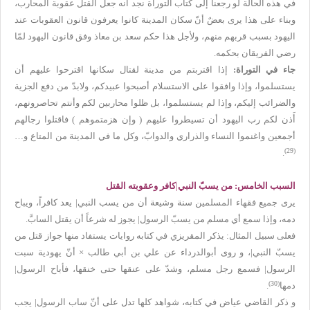
في هذه الحالة لو رجعنا إلى كتاب التوراة نجد أنه جعل القتل عقوبة المحارب،
وبناء على هذا يرى بعضٌ أنّ سكان المدينة كانوا يعرفون قانون العقوبات عند
اليهود بسبب قربهم منهم، ولأجل هذا حكم سعد بن معاذ وفق قانون اليهود لمّا
رضي الفريقان بحكمه.
جاء في التوراة:
إذا اقتربتم من مدينة لقتال سكانها اقترحوا عليهم أن
يستسلموا، وإذا وافقوا على الاستسلام أصبحوا عبيدكم، ولابدّ من دفع الجزية
والضرائب إليكم، وإذا لم يستسلموا، بل ظلوا محاربين لكم وأنتم تحاصرونهم،
أَذن لكم رب اليهود أن تسيطروا عليهم ( وإن هزمتموهم ) فاقتلوا رجالهم
أجمعين واغنموا النساء والذراري والدوابّ، وكل ما في المدينة من المتاع و…
(29)
.
السبب الخامس: من يسبّ النبي
|
كافر وعقوبته القتل
يرى جميع فقهاء المسلمين سنة وشيعة أن من يسب النبي| يعد كافراً، ويباح
دمه، وإذا سمع أي مسلم من يسبّ الرسول| يجوز له شرعاً أن يقتل السابَّ.
فعلى سبيل المثال: يذكر المقريزي في كتابه روايات يستفاد منها جواز قتل من
يسبّ النبي|، و روى أبوالدرداء عن علي بن أبي طالب × أنّ يهودية سبت
الرسول| فسمع رجل مسلم، وشدّ على عنقها حتى خنقها، فأباح الرسول|
(30)
دمها
.
و ذكر القاضي عياض في كتابه، شواهد كلها تدل على أنّ ساب الرسول| يجب