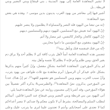
لا تشير المعاهدة العامة إلى يهود المدينة ـ بني قينقاع وبني النضير وبني
قريظة ـ بل
أشير فيها إلى معاشر من يهود العرب يدينون بدين موسى ×. وهذه هي بعض
بنود المعاهدة:
-إنه من تبعنا من اليهود فله النصر والمساواة لا يظلمون ولا ينصر عليهم.
-إنّ اليهود أمة تعيش مع المسلمين، لليهود دينهم وللمسلمين دينهم.
-إنّ اليهود كالجار، والجار كالنفس، غير مضار ولا آثم.
-إنّ اليهود ينفقون مع المؤمنين ما داموا محاربين.
(1)
-إنّه من فتك فبنفسه فتك وبأهل بيته
.
تتضمن هذه المعاهدة العامة أمناً لأهل يثرب كافة كي لا يظلم أحد ولا يراق دم
بغير الحق، ومن ظلم وأثم فإنه لا يظلم إلاّ نفسه وأهل بيته.
لم يذكر المؤرخون المعاهدة الخاصة بشكلٍ مفصل، وإنّ كثيراً منهم يذكرها
بشكل عام، فيذكر أن الرسول| أبرم معاهدة مع ثلاث طوائف من يهود يثرب،
(2)
وأنّ سبب الحرب بينهم وبين المسلمين هو نقضهم للعهد
، ثم إنّ هناك عدداً
(3)
من المؤرخين يذكرون نصّ المعاهدة
، والطبرسي& يذكره أكثر تفصيلاً بين
هؤلاء المؤرخين، وقد أشرنا إلى مضمون روايته عن نصّ المعاهدة فيما يلي:
أتى اليهود من بني قريظة وبني النضير وبني قينقاع عند النبي| قائلين: أتيناكم
لنطلب السلم والمصالحة، بشرط أن لا نكون معكم ولا ضدكم، لا ننصر أعداءكم
كما لا نعتدي على أصحابكم، وأنتم لا تعتدون علينا لنرى ما يترتب عليك وعلى