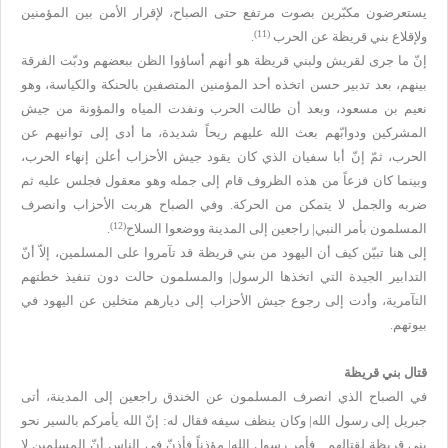
يستعرضون مكبّرين بصوت مرتفع حتى الصباح، لإقرار الأمن بين المؤمنين
(11)
ولإقلاع بني قريظة عن الحرب
.
إنّ ما جرى لقريش ولبني قريظة هو أنهم أساؤوا الظن ببعضهم ودبّت الفرقة
بينهم، بعد تدبير حسن اتخذه أحد المؤمنين المتصفين بالحنكة والكياسة، وهو
نعيم بن مسعود، وبعد أن طالت الحرب ونفدت المياه والمؤونة من جيش
المشركين ودوابّهم بعث الله عليهم ريحاً شديدة، ما أدى إلى توانيهم عن
الحرب، ثمّ إنّ أبا سفيان الذي كان يقود جيش الأحزاب أعلن إنهاء الحرب،
وبينما كان فزعاً من هذه الظروف قام إلى جمله وهو معقول فجلس عليه ثم
ضربه والجمل لا يتمكن من الحركة. وفي الصباح هربت الأحزاب وانصرف
(12)
المسلمون بأمر النبي| راجعين إلى المدينة ووضعوا السلاح
.
إلى هنا تبيّن كيف أن اليهود من بني قريظة قد تآمروا على المسلمين، إلاّ أنّ
التدابير الجيدة التي اتخذها الرسول| والمسلمون حالت دون تنفيذ خطتهم
التآمرية، وأدت إلى رجوع جيش الأحزاب إلى ديارهم متخلين عن اليهود في
بيوتهم.
قتال بني قريظة
في الصباح الذي انصرف المسلمون عن الخندق راجعين إلى المدينة، أتى
جبريل إلى رسول الله| وكان ينظف سيفه فقال له: إنّ الله يأمركم بالسير نحو
بني قريظة لقتالهم . فأمر رسول الله| مؤذناً فأذنّ في الناس أنّ المسلمين لا