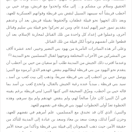
الحقيق وسلام بن مشكم و… إلى مكة واتحدوا مع قريش، ووعد حيي بن
أخطب قريشاً أنه سيمهد السبيل لنقض بني قريظة وقواتهم العسكرية للعهد،
وبعد ذلك اتجهوا نحو قبيلة غطفان، وألحقوها بقبيلة قريش بعد أن وعدهم
بتقديم تمور خيبر إليهم لمدة عام، ومن ثم تحركوا نحو قبيلة بني سليم وقبائل
أخرى، وعملوا في إعداد كل واحدة من تلك القبائل لمحاربة الإسلام، بعد أن
قطعوا على أنفسهم وعوداً لكل قبيلة من تلك القبائل.
وعلى أثر هذه المبادرات التآمرية من يهود بني النضير وخيبر، اتحد عشرة آلاف
(5)
من المشركين من الأحزاب المختلفة وتوجهوا لقتال المسلمين نحو المدينة.
وعندما اقترب ذلك الجيش من المدينة طلب أبو سفيان من حيي بن أخطب أن
يتقدم نحو اليهود من بني قريظة ليطالبهم بنقض عهدهم الذي أبرموه مع النبي|
ووصل حيي بن أخطب إلى بني قريظة سريعاً، وذهب إلى بيت كعب بن أسد ـ
سيد بني قريظة ـ مبدياً عنده رغبة الجيش بالقتال، وانخدع كعب بن أسد بما
قاله حيي بن أخطب، ومزّق الصحيفة التي كتبها النبي| لبني قريظة برغم يقينه
في أنّ النبي| كان جاراً صالحاً لهم، ولم ينقض عهدهم ولم يبح سرهم، وهذه
الخطوة تعدّ أولى الخطوات ليهود بني قريظة في نقضهم للعهد.
والنبي|، الذي كان قد تخندق مع المسلمين، علم أمرهم في نقضهم للعهد،
وحزن كثيراً لذلك، وبعث سعد بن معاذ وسعد بن عبادة إلى المدينة للتأكد من
حقيقة الأمر، حيث ذهب المبعوثان إلى قبيلة بني قريظة وتأكدا من صحة الأمر