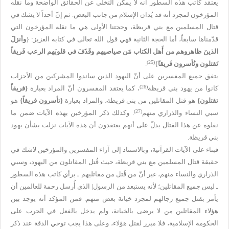
يعتقد كاتب هذه السطور أنه لا يمكن التخلّي عن الحقائق الواضحة وما نقله
المؤرخون لمجرد أنه قد يُدان الإسلام من جانب البعض. ثم إنّ أحداً لا يشك في
قتال المسلمين مع بني قريظة، وحجتنا الأولى هي ما نقله المؤرخون التي
قدّمناها سابقاً، أما الحجة الثانية فهي قول الله تعالى في كتابه العزيز: {
وأنزلَ
الذينَ ظاهروهم من أَهل الكتاب مَن صياصيهم وقَذَفَ في قلوبَهم الرعب فَريقاً
(25)
تَقتلون وتُأسرون فَريقا
ً}
.
يتفق جميع المفسرين على أنّ اليهود الذين ساندوا المشركين من الأحزاب
(26)
كانوا من يهود بني قريظة
، كما يعتقد المفسرون أنّ المراد بعبارة
{
فريقاً
تقتلون
}
هو قتل المقاتلين من بني قريظة، والمراد بعبارة
{
تأسرون فريقاً
}
هو
(27)
سبي النساء والذراري منهم
. وكذلك ذكر المؤرخين بهذه الآيات ضمن ما
نقلوه عن هذا القتال يدلّ على أنهم يعتقدون أن هذه الآيات نزلت بشأن يهود
بني قريظة.
فبناء على الآيات القرآنية، وبالاستناد إلى آراء المفسرين والمؤرخين لاشك في
حقيقة قتال المسلمين مع بني قريظة، حيث قُتل المقاتلون من اليهود، وسبي
الذراري والنساء منهم، غير أنّ من قُتل من مقاتليهم ـ برأي كاتب هذه السطور
ـ ليس جميع المقاتلين؛ لأنه يستبعد من الرسول| الذي أُرسل رحمة للعالمين أن
يأمر بقتل جميع رجالهم لمجرد خيانة بعض منهم. فمن المؤكد أنه يوجد بين
هؤلاء المقاتلين من لا يرضى بالخيانة، ولم يدخل بالفعل في الحرب على
الحكومة الإسلامية، فلا مبرر لقتل هؤلاء، وعلى هذا يجب توخي الدقة عند ذكر