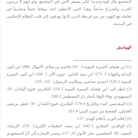
المجتمع بكل قوة وجدية؛ لكي يستقر الأمن في المجتمع، ولو أنهم لا يريدون
الحرب والصراع سابقاً، وهذا النبي الأعظم| اتخذ موقفاً عنيفاً وصارماً في
تعامله مع اليهود من بني قريظة الذين كانوا يهدفون إلى قلب النظام الإسلامي
في المدينة.
الهوامش
ـــــــــــــــــــــــــــــــــــــــــــــــ
(1) ابن هشام، السيرة النبوية 2: 501، قاسم بن سلام، الأموال:
292
؛ ابن كثير،
البداية والنهاية 3: 273؛ ابن سيد الناس، عيون الأثر 1: 260؛ ابن كثير، السيرة
النبوية 320:2؛ احمدي ميانجي، ومكاتيب الرسول|: 241 ـ 259.
(2) انظر إلى: ابن هشام، السيرة النبوية 510:3؛ البلاذري، فتوح البلدان: 30؛
السمهودي، وفاء الوفا بأخبار دار المصطفى 396:2.
(3) المقدسي، البدء والتاريخ 179:4؛ البلاذري، فتوح البلدان: 30؛ جعفر مرتضى
العاملي، الصحيح من سيره النبي| 263:4.
(4) إعلام الورى بأعلام الهدى: 157.
(5) الواقدي، المغازي 442:2؛ ابن سعد، الطبقات الكبرى2: 250، الإرشاد،
المفيد:
51
؛ المجلسي، بحار الأنوار 20: 217، وتجدر الإشارة إلى أنّ المسعودي