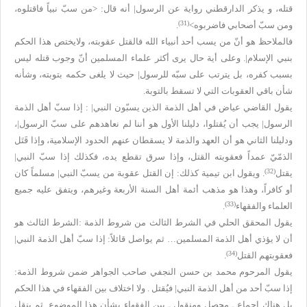
قتله، و يذكر الدارقطني رواية عن الرسول| أنه قال: <من سبّ نبياً فاقتلوه،
(31)
ومن سبّ أصحابي فاضربوه>
.
فالملاحظ هو أنّ من يسب أحد أنبياء الله فالقتل عقوبته، ولايختص هذا الحكم
بنبي الإسلام|. وعلى أية حال يرى أكثر علماء المسلمين أنّ وجوب قتله ليس
بسبب كفره، بل يترتب على سبّه للرسول| حيث لا يلغى حكمه بتوبته، وشأنه
شأن باقي العقوبات التي لا تسقط بالتوبة.
يقول القاضي عياض في أهل الذمة الذين يسبّون النبي| : إذا سبّ أهل الذمة
الرسول| يجب أن يُقتلوا، دليلنا الأول هو أننا لم نعاهدهم على سبّ الرسول|،
ودليلنا الثاني هو أن العهد والذمة لا يسقطان عنهم الحدود الإسلامية، وإذا قَتَل
الذمّيّ عمداً فعقوبته القتل، وإذا سرق تقطع يده، فكذلك إذا سبّ النبي|
(32)
يقتل
. ويقول ابن تيمية كذلك: إن القتل عقوبة من يسبّ النبي| مسلماً كان
أو كافراً، وهذا هو مذهب أئمة أهل السنة الأربعة وغيرهم، ويتفق عليه جميع
(33)
العلماء والفقهاء
.
يقول المحقق الحلي في الشرط الثالث من شروط الذمة :الشرط الثالث هو
أن لا يؤذي أهل الذمة المسلمين… ثم يواصل قائلاً: إذا سبّ أهل الذمة النبي|
(34)
فعقوبتهم القتل
.
يقول المرحوم محمد بن حسن النجفي صاحب الجواهر ضمن شروط الذمة:
إذا سبّ أحد من أهل الذمة النبي| فيُقتل . ولا اختلاف بين الفقهاء في هذا الحكم
بل هناك إجماع ـ محصل ومنقول ـ بِين الفقهاء بشأن هذا الموضوع. ثم ينقل