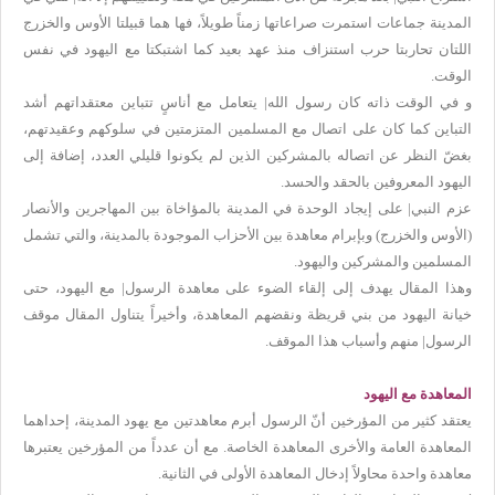
المدينة جماعات استمرت صراعاتها زمناً طويلاً، فها هما قبيلتا الأوس والخزرج
اللتان تحاربتا حرب استنزاف منذ عهد بعيد كما اشتبكتا مع اليهود في نفس
الوقت.
و في الوقت ذاته كان رسول الله| يتعامل مع أناسٍ تتباين معتقداتهم أشد
التباين كما كان على اتصال مع المسلمين المتزمتين في سلوكهم وعقيدتهم،
بغضّ النظر عن اتصاله بالمشركين الذين لم يكونوا قليلي العدد، إضافة إلى
اليهود المعروفين بالحقد والحسد.
عزم النبي| على إيجاد الوحدة في المدينة بالمؤاخاة بين المهاجرين والأنصار
(الأوس والخزرج) وبإبرام معاهدة بين الأحزاب الموجودة بالمدينة، والتي تشمل
المسلمين والمشركين واليهود.
وهذا المقال يهدف إلى إلقاء الضوء على معاهدة الرسول| مع اليهود، حتى
خيانة اليهود من بني قريظة ونقضهم المعاهدة، وأخيراً يتناول المقال موقف
الرسول| منهم وأسباب هذا الموقف.
المعاهدة مع اليهود
يعتقد كثير من المؤرخين أنّ الرسول أبرم معاهدتين مع يهود المدينة، إحداهما
المعاهدة العامة والأخرى المعاهدة الخاصة. مع أن عدداً من المؤرخين يعتبرها
معاهدة واحدة محاولاً إدخال المعاهدة الأولى في الثانية.