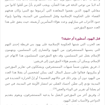
أنه لابدّ من توخي الدقة في هذا الشأن، ويجب الجزم بأنّ من قُتلوا كانوا من
مقاتلي اليهود الذين نقضوا المعاهدة التي أبرموها مع النبي| وكان هدفهم
القضاء على الحكومة الإسلامية وقتل المسلمين في المدينة، وقاموا بإيواء
جنود الأحزاب في منازلهم، وعدد هؤلاء المتآمرين أربعمئة، حيث يتفق على هذا
العدد جميع المؤرخين.
قتل اليهود، أسطورة أم حقيقة؟
تعد الحرب التي شنتها الحكومة الإسلامية على يهود بني قريظة إحدى التهم
التي ينسبها المستشرقون من اليهود والنصارى إلى المسلمين، ويتهمون
الإسلام بقتل غير المسلمين، وقد دفع المؤرخون المسلمون هذا الاتهام عن
الإسلام، ويمكن أن يقسم هؤلاء المؤرخون إلى فريقين:
1ـ فريق يقبلون ضمناً شبهات المستشرقين، ويشككون في تقارير المؤرخين
أو ينكرونها، فقالوا على سبيل المثال: كيف يمكن لشخصين أن يقتلا هذا العدد
من اليهود دون أن يؤثر ذلك في حالاتهم النفسية؟ أو إنّ الحرارة الشديدة في
المدينة تؤدي إلى تعفّن أجساد القتلى ثم انتشار الأوبئة في المدينة، في حين
(24)
لم يصلنا أي تقرير عن الوباء والعفن
….
2ـ وفريق آخر من المؤرخين لايقبل ما يدعيه المستشرقون، ويقوم بتقديم
الدواعي والأسباب لقتل اليهود.