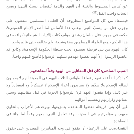
عن كتابي المبسوط والغنية أن العهد والذمة يُنقضان بسبّ النبي| ويصبح
(35)
الساب واجب القتل
.
فيستفاد من كل المواضيع المطروحة أنّ العلماء المسلمين متفقون على
وجوب قتل من يسبّ النبي| وعلى هذا الأساس لما أصدر الإمام الخميني&
حكمه في وجوب قتل سلمان رشدي مؤلف كتاب (الآيات الشيطانية) وافقه في
هذا الحكم جميع العلماء المسلمين سنة وشيعة، ولم يخالفه حتى عالم واحد.
كان اليهود من بني قريظة يعيشون تحت سلطة الحكومة الإسلامية، وكانوا قد
عاهدوا الرسول| إلاّ أنهم نقضوا عهدهم بسبّهم الرسول| فأصبح قتلهم واجباً.
السبب السادس: كان قتل المقاتلين من اليهود وفقاً لمعاهدتهم
كما ذكر آنفاً فقد تعهد زعماء الطوائف الثلاث لليهود في المدينة أنهم لا يعملون
لصالح الإسلام ولا ضدّه، ولا يساندون أعداء الإسلام لا عسكرياً ولا اقتصادياً ولا
غير ذلك، وإذا نقضوا العهد فإنّ للرسول| الحرية في قتل مقاتليهم وسبي
نسائهم وذراريهم وتقسيم أموالهم.
غير أنّ بني قريظة نقضوا المعاهدة بتمزيقها، وبوعدهم الأحزاب بالتعاون
معهم، وبمؤامرتهم في المدينة، وقد تعامل النبي| معهم وفقاً لما جاء في
المعاهدة.
النتيجة:
يجب على الزعماء أن يقفوا في وجه المتآمرين المعتدين على حقوق