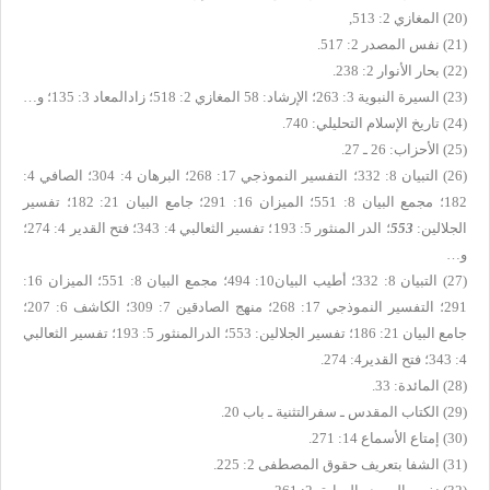
(20)
المغازي 2: 513,
(21)
نفس المصدر 2: 517.
(22)
بحار الأنوار 2: 238.
(23)
السيرة النبوية 3: 263؛ الإرشاد: 58 المغازي 2: 518؛ زادالمعاد 3: 135؛ و…
(24)
تاريخ الإسلام التحليلي: 740.
(25)
الأحزاب: 26 ـ 27.
(26)
التبيان 8: 332؛ التفسير النموذجي 17: 268؛ البرهان 4: 304؛ الصافي 4:
182؛ مجمع البيان 8: 551؛ الميزان 16: 291؛ جامع البيان 21: 182؛ تفسير
الجلالين:
553
؛ الدر المنثور 5: 193؛ تفسير الثعالبي 4: 343؛ فتح القدير 4: 274؛
و…
(27)
التبيان 8: 332؛ أطيب البيان10: 494؛ مجمع البيان 8: 551؛ الميزان 16:
291؛ التفسير النموذجي 17: 268؛ منهج الصادقين 7: 309؛ الكاشف 6: 207؛
جامع البيان 21: 186؛ تفسير الجلالين: 553؛ الدرالمنثور 5: 193؛ تفسير الثعالبي
4: 343؛ فتح القدير4: 274.
(28)
المائدة: 33.
(29)
الكتاب المقدس ـ سفرالتثنية ـ باب 20.
(30)
إمتاع الأسماع 14: 271.
(31)
الشفا بتعريف حقوق المصطفى 2: 225.