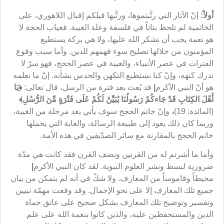
أولاً:
إنّ الآثار التي رتَّبتموها، ورتَّبها قبلكم إقبال اللاهوري، على
الخاتمية لم تلحظ بتاتاً في فلسفة وعلة الغيبة. فغياب الحجة لا
هو نعمة يجب أن نشكر الله عليها، ولا هي بركة يستطيع
المؤمنون من خلالها تصليح سوء فهمهم للدين. وأما سبب وقوع
الفترات في عصر الأنبياء، والغيبة في عصر الحجج، فهو سرّ لا
ندرك كنهه، وإنْ كنا نستطيع التكهن والحدس بشأنه. إنّ ما نعلمه
هو أنّ النبي الأكرم
|
قد بُعث بعد فترة من الرسل، قال تعالى:
﴿
يَا
أَهْلَ الكِتَابِ قَدْ جَاءكُمْ رَسُولُنَا يُبَيِّنُ لَكُمْ عَلَى فَتْرَةٍ مِّنَ الرُّسُلِ
﴾
(المائدة: 19)
،
وإنّ خاتم الحجج سوف يأتي بعد مرحلة من الغيبة،
وربما كان ذلك يعود إلى طبيعة الرسالة، والغاية التي يحملها
خاتم الحجج بالمقارنة مع سائر الصدّيقين في هذه الأمة.
وأما ما أشرتم له من القرنين ونصف القرن فقد كانت هي مدّة
ضرورية لبسط ونشر العلوم النبوية. لقد كان النبي الأكرم
|
محيطاً وقاموساً من المعارف. ولا شكّ في أنه لم يتمكن من بيان
جميع تلك المعارف إلا على نحو الإجمال. وقد وقعت مهمّة تبيين
وتفسير وتوضيح تلك المعارف بشكل صحيح على عاتق حماة
الدين والمستحفظين عليه، والذين كانوا بنعمة الله على علم