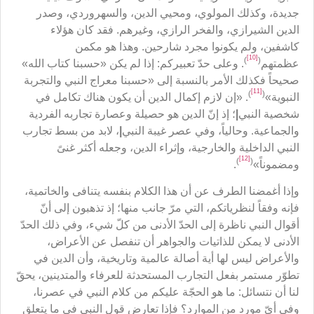
جديدة، وكذلك المولوي، ومحيي الدين، والسهروردي، وصدر
الدين الشيرازي، والفخر الرازي، وغيرهم. فقد كان هؤلاء
كاشفين، ولم يكونوا مجرد شارحين. وهذا هو مكمن
[10]
)
(
عظمتهم
. وعلى حدّ تعبيركم: إذا لم يكن «حسبنا كتاب الله»
صحيحاً فكذلك الأمر بالنسبة إلى «حسبنا معراج النبي والتجربة
[11]
)
(
النبوية»
. «إن لازم إكمال الدين أن يكون هناك تكامل في
شخصية النبي
|
؛ إذ إنّ الدين هو حصيلة وعصارة تجاربه الفردية
والجماعية. وحالياً، وفي عصر غيبة النبي
|
، لابد من بسط تجارب
النبي الداخلية والخارجية، وإثراء الدين، وجعله أكثر غنىً
[12]
)
(
ومضموناً»
.
وإذا أغمضنا الطرف عن أن هذا الكلام بنفسه يتنافى والخاتمية،
فإنه وفقاً لنظرياتكم، التي مرّ جانب منها؛ إذ تذهبون إلى أنّ
أقوال النبي ناظرة إلى الحدّ الأدنى من كلّ شيء، وفي ذلك الحدّ
الأدنى لا يمكن للذاتيات والجواهر أن تنفصل عن الأعراض،
والأعراض ليس لها أية أصالة عالمية وتاريخية، وأن الدين في
تطوّر مستمر بفعل التجارب المستحدثة للعرفاء والمتدينين، يحقّ
لنا أن نتسائل: ما هو الحجّة عليكم من كلام النبي في عصرنا،
وفي أيّ مورد من الموارد؟ فإذا تعارض قول النبي في ما يتعلق