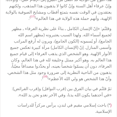
وإنّ عرفاء أهل السنة وإنْ كانوا لا يذهبون هذا المذهب، ولكنهم
يعتقدون في الوقت نفسه بتمتع أقطاب ومشايخ الصوفية بالولاية
[17]
)
(
الإلهية، وأنهم حملة هذه الولاية في هذا العالم»
.
وقلتُم: «إنّ الإنسان الكامل ـ بناءً على نظرية العرفاء ـ مظهر
لجميع أسماء الله. ولهذا السبب يعتبرونه (مظهر اسم الله
الجامع)، أو يُسمونه (الكون الجامع)، ويرون له أرفع المراتب
وأسمى المنازل. إنّ (الإنسان الكامل) مرآة كبيرة تعكس جميع
الأنوار الإلهية. وهو الشخص الذي يذهب العرفاء إلى قيام جميع
هذا العالم به. وهو أكبر ممثل وخليفة لله في هذا العالم، وكان
العرفاء، دون أن يسمّوا شخصاً بعينه، أو يحدِّدوا مصداقاً معيّناً،
يذهبون من الناحية النظرية إلى ضرورة وجود مثل هذا الشخص،
[18]
)
(
وأنّ هذا الشخص هو ولي الله الأعظم»
.
ثمّ قلتُم في بيان الفرق بين (قرب النوافل) و(قرب الفرائض):
«في أحدهما يكون الله يدنا، وفي الآخر نغدو نحن يد الله».
(
*) باحث إسلامي مقيم في لندن، يرأس مركزاً للدراسات
الإسلامية.