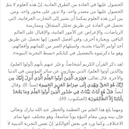
الحصول عليها في العادة من الطرق العادية. إنّ هذه العلوم لا يتمّ
الحصول عليها من مصدر واحد، ولا تدور على محور واحد. ومن
بين أبرز هذه العلوم يمكننا أن نشير إلى التجارب العرفانية، التي
تحصل في العادة عن طريق تحمّل المشاقّ، وممارسة
الرياضات، والإعراض عن الأمور الفانية، والإقبال على العالم
الباقي. وبعبارة أخرى، وفي أفضل الصور: إنها تحصل عن طريق
أخذ أوامر الأنبياء بجدية، واستلهام العبر من كلماتهم وأفعالهم،
وهو ما ذكرتموه بالتفصيل في كتابكم «بسط التجربة النبوية».
لقد ذكر القرآن الكريم أشخاصاً، وعبّر عنهم بأنهم (أولوا العلم)،
و(الذين أوتوا العلم)، الذين يمتازون عن سائر المؤمنين في الدنيا
والآخرة. قال تعالى:
﴿
وَيَرَى الَّذِينَ أُوتُوا العِلْمَ الَّذِي أُنزِلَ إِلَيْكَ مِن
رَّبِّكَ هُوَ الحَقَّ وَيَهْدِي إِلَى صِرَاطِ العَزِيزِ الحَمِيدِ
﴾
(سبأ: 6)، وقال
أيضاً:
﴿
بَلْ هُوَ آيَاتٌ بَيِّنَاتٌ فِي صُدُورِ الَّذِينَ أُوتُوا العِلْمَ وَمَا يَجْحَدُ
بِآيَاتِنَا إِلاّ الظَّالِمُونَ
﴾
(العنكبوت: 49).
ومهما بلغ هذا العلم من العظمة والخطر عند الله تبارك وتعالى
فإن بينه وبين مقام النبوّة بوناً شاسعاً، وهو مختلف عنها تمام
الاختلاف. وكما ورد في بعض أقوالكم: إنّ نفس التجربة الدينية لا