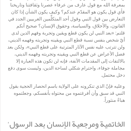
بمعرفة الله مع قول عارف من عرفاء عصرنا وثقافتنا وتاريخنا
فأي قول يكون هو المقدّم عندكم؟ وكيف يكون الشأن إذا كان
التعارض بين قول النبي وقول أحد المتكلِّمين الغربيين الجدد في
القانون، والأخلاق، والسياسة، وحقوق الإنسان؟ صحيح أنكم
قلتم: «بعد النبي لن يكون قطع ويقين وتجربة وفهم الدين لدى
أيّ شخص بنفس نسبة قطع النبي ويقينه وتجربته وفهمه الديني،
ولن تترتب عليه نفس الآثار المترتبة على قطع النبي»، ولكن بعد
فصل الأعراض عن قطع النبي ويقينه وتجربته وفهمه الديني،
بالالتفات إلى المقدمات الآنفة، فإنه لن تكون هذه العبارة إلا
مجاملة جوفاء، واحترام شكلي لساحة الدين، وليست سوى دفع
دخل محتمل.
وعليه فإنّ الذي تنكرونه على الولاية باسم انحصار الحجية بقول
النبي قد سبق وأن أفرغتموه من محتواه بأنفسكم، وجعلتموه
هباءً منثوراً.
الخاتمية ومرجعية الإنسان بعد الرسول‘