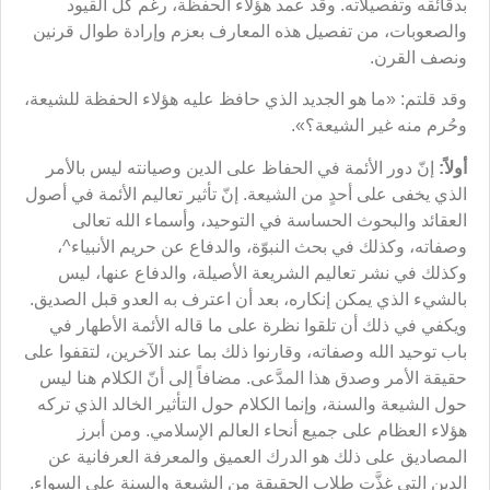
بدقائقه وتفصيلاته. وقد عمد هؤلاء الحفظة، رغم كل القيود
والصعوبات، من تفصيل هذه المعارف بعزم وإرادة طوال قرنين
ونصف القرن.
وقد قلتم: «ما هو الجديد الذي حافظ عليه هؤلاء الحفظة للشيعة،
وحُرم منه غير الشيعة؟».
أولاً:
إنّ دور الأئمة في الحفاظ على الدين وصيانته ليس بالأمر
الذي يخفى على أحدٍ من الشيعة. إنّ تأثير تعاليم الأئمة في أصول
العقائد والبحوث الحساسة في التوحيد، وأسماء الله تعالى
وصفاته، وكذلك في بحث النبوّة، والدفاع عن حريم الأنبياء^،
وكذلك في نشر تعاليم الشريعة الأصيلة، والدفاع عنها، ليس
بالشيء الذي يمكن إنكاره، بعد أن اعترف به العدو قبل الصديق.
ويكفي في ذلك أن تلقوا نظرة على ما قاله الأئمة الأطهار في
باب توحيد الله وصفاته، وقارنوا ذلك بما عند الآخرين، لتقفوا على
حقيقة الأمر وصدق هذا المدَّعى. مضافاً إلى أنّ الكلام هنا ليس
حول الشيعة والسنة، وإنما الكلام حول التأثير الخالد الذي تركه
هؤلاء العظام على جميع أنحاء العالم الإسلامي. ومن أبرز
المصاديق على ذلك هو الدرك العميق والمعرفة العرفانية عن
الدين التي غذَّت طلاب الحقيقة من الشيعة والسنة على السواء.