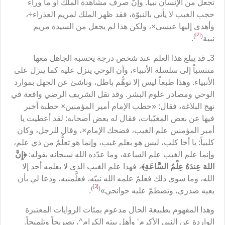
تجعل من الإنسان نبياً. وإنّ صرف مشاهدة الملك أو ما وراء
حجب الغيب لا يأتي بالنبوّة، فقد ظهر الملك لمريم العذراء÷،
وأهدى إليها عيسى×، ولكن هذا لم يجعل من السيدة مريم
[2]
)
(
نبية
.
3ـ قد يبلغ هذا العلم عند شخص درجة يحسبه الجاهل معها
منتسباً إلى سلسلة الأنبياء، وأن الوحي ينزل عليه كما ينزل على
الأنبياء. وهذا طبعاً ليس إلا توهُّم باطل، وناشئ عن الجهل بموارد
الوحي ومصادر علوم البشر. وقد نقل الشريف الرضي واقعة في
نهج البلاغة، فقال: «خطب الإمام أمير المؤمنين× خطبة أخبر
فيها عن بعض المغيّبات، فقال له بعض أصحابه: لقد أعطيت يا
أمير المؤمنين علم الغيب، فضحك الإمام×، وقال للرجل، وكان
كلبياً: يا أخا كلب، ليس هو بعلم غيب، وإنما هو تعلُّمٌ من ذي علم،
وإنما علم الغيب علم الساعة، وما عدّده الله سبحانه بقوله:
﴿
إِنَّ
اللهَ عِندَهُ عِلْمُ السَّاعَةِ
﴾
، فهذا علم الغيب الذي لا يعلمه أحد إلا
الله، وما سوى ذلك فعلمٌ علمه الله نبيّه، فعلَّمنيه، ودعا لي بأن
[3]
)
(
يعيه صدري، وتضطمّ عليه جوانحي»
.
وهذا المفهوم بطبيعة الحال مدعوم بمئات الروايات المعتبرة
الواردة عن النبي الأكرم‘ وأهل بيته الكرام^، تصريحاً وتلميحاً.