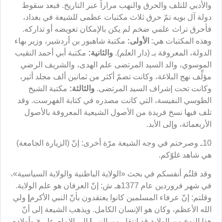
والأدبي للتلف والحرق والنهب مراراً عبر التاريخ. فبعد سقوط
دولة آل بويه تمّ حرق ثلاث مكتبات عظمى للشيعة في بغداد،
فأحرق تراث علمي ضخم لم يكن بالإمكان تعويضه أو تداركه.
وهذه المكتبات هي:
الأولى:
مكتبة شاهبور بن أردشير، وزير بهاء
الدولة، المعروفة بـ (دار العلم).
والثانية:
مكتبة أبي أحمد النقيب
الموسوي، والد السيد المرتضى علم الهدى، والشريف الرضي
مؤلِّف نهج البلاغة، وكانت تضمّ أكثر من ثمانين ألف مجلد أثير،
وكانت تحت إشراف السيد المرتضى.
والثالثة:
مكتبة الشيخ
الطوسي النفيسة، التي كانت مصدره في كتابة الفهرست. وقد
تلف فيها نسخ فريدة من الأصول الشيعية المعروفة بالأصول
الأربعمائة، وإلى الأبد.
10ـ وصرختم في وجه الشيعة مرّة أخرى: إنّ (الزيارة الجامعة)
هي شاهد غلوّكم.
وقد قلتُم أنفسكم في بحث «الولاية الباطنية والولاية السياسية»،
في شهر فروردين عام 1377هـ ش: إنّ العرفان هو علم الولاية.
وقلتم: إنّ عرفاء المسلمين كانوا يعتقدون بأنّ النبي الأكرم
|
ولي
الله الأعظم، وكان هو الإنسان الكامل. ويذهب الشيعة إلى أنّ
هذا النوع من الولاية قد انتقل من النبي
|
إلى الإمام علي× وأولاده.