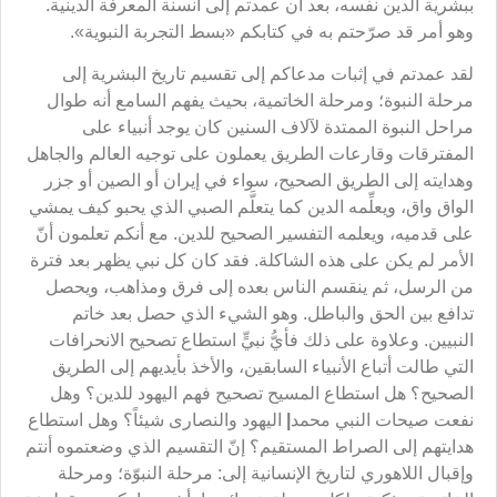
ببشرية الدين نفسه، بعد أن عمدتم إلى أنسنة المعرفة الدينية.
وهو أمر قد صرّحتم به في كتابكم «بسط التجربة النبوية».
لقد عمدتم في إثبات مدعاكم إلى تقسيم تاريخ البشرية إلى
مرحلة النبوة؛ ومرحلة الخاتمية، بحيث يفهم السامع أنه طوال
مراحل النبوة الممتدة لآلاف السنين كان يوجد أنبياء على
المفترقات وقارعات الطريق يعملون على توجيه العالم والجاهل
وهدايته إلى الطريق الصحيح، سواء في إيران أو الصين أو جزر
الواق واق، ويعلِّمه الدين كما يتعلَّم الصبي الذي يحبو كيف يمشي
على قدميه، ويعلمه التفسير الصحيح للدين. مع أنكم تعلمون أنّ
الأمر لم يكن على هذه الشاكلة. فقد كان كل نبي يظهر بعد فترة
من الرسل، ثم ينقسم الناس بعده إلى فرق ومذاهب، ويحصل
تدافع بين الحق والباطل. وهو الشيء الذي حصل بعد خاتم
النبيين. وعلاوة على ذلك فأيُّ نبيٍّ استطاع تصحيح الانحرافات
التي طالت أتباع الأنبياء السابقين، والأخذ بأيديهم إلى الطريق
الصحيح؟ هل استطاع المسيح تصحيح فهم اليهود للدين؟ وهل
نفعت صيحات النبي محمد
|
اليهود والنصارى شيئاً؟ وهل استطاع
هدايتهم إلى الصراط المستقيم؟ إنّ التقسيم الذي وضعتموه أنتم
وإقبال اللاهوري لتاريخ الإنسانية إلى: مرحلة النبوّة؛ ومرحلة