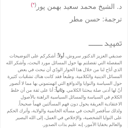
*)
(
د. الشيخ محمد سعيد بهمن پور
ترجمة: حسن مطر
تمهيد ـــــــ
صديقي العزيز الدكتور سروش،
أولاً:
أشكركم على التوضيحات
المفصلة التي تفضلتم بها حول المسائل مورد البحث، وأشكر الله
الذي أتاح لنا من خلال هذا الحوار الودّي أن نبحث في بعض
المسائل الدينية والكلامية. وطبعاً فقد كانت هناك تشعّبات كثيرة
حول السياسة والنوايا والدوافع التي اتهمتموني بها مما لا أتصور
أنّ لها أدنى صلة ببحثنا الكلامي.
وثانياً:
أنا على ثقة من أن خلط
الكلام في السياسة والمسائل السياسية الراهنة بالأصول
الاعتقادية العريقة يحول دون فهم المسألتين فهماً صحيحاً.
ولذلك سأقصر البحث في مسألة الخاتمية والولاية، وأترك الحكم
على النوايا الشخصية، والإخلاص في العمل، إلى الله البصير
والعالم بخفايا الأمور، إنه عليم بذات الصدور.