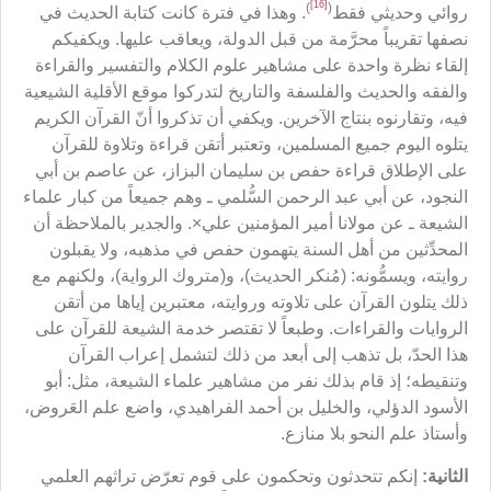
[16]
)
(
روائي وحديثي فقط
. وهذا في فترة كانت كتابة الحديث في
نصفها تقريباً محرَّمة من قبل الدولة، ويعاقب عليها. ويكفيكم
إلقاء نظرة واحدة على مشاهير علوم الكلام والتفسير والقراءة
والفقه والحديث والفلسفة والتاريخ لتدركوا موقع الأقلية الشيعية
فيه، وتقارنوه بنتاج الآخرين. ويكفي أن تذكروا أنّ القرآن الكريم
يتلوه اليوم جميع المسلمين، وتعتبر أتقن قراءة وتلاوة للقرآن
على الإطلاق قراءة حفص بن سليمان البزاز، عن عاصم بن أبي
النجود، عن أبي عبد الرحمن السُّلمي ـ وهم جميعاً من كبار علماء
الشيعة ـ عن مولانا أمير المؤمنين علي×. والجدير بالملاحظة أن
المحدِّثين من أهل السنة يتهمون حفص في مذهبه، ولا يقبلون
روايته، ويسمُّونه: (مُنكر الحديث)، و(متروك الرواية)، ولكنهم مع
ذلك يتلون القرآن على تلاوته وروايته، معتبرين إياها من أتقن
الروايات والقراءات. وطبعاً لا تقتصر خدمة الشيعة للقرآن على
هذا الحدّ، بل تذهب إلى أبعد من ذلك لتشمل إعراب القرآن
وتنقيطه؛ إذ قام بذلك نفر من مشاهير علماء الشيعة، مثل: أبو
الأسود الدؤلي، والخليل بن أحمد الفراهيدي، واضع علم العَروض،
وأستاذ علم النحو بلا منازع.
الثانية:
إنكم تتحدثون وتحكمون على قوم تعرّض تراثهم العلمي