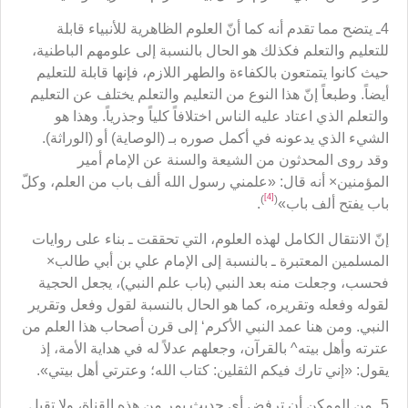
4ـ يتضح مما تقدم أنه كما أنّ العلوم الظاهرية للأنبياء قابلة
للتعليم والتعلم فكذلك هو الحال بالنسبة إلى علومهم الباطنية،
حيث كانوا يتمتعون بالكفاءة والطهر اللازم، فإنها قابلة للتعليم
أيضاً. وطبعاً إنّ هذا النوع من التعليم والتعلم يختلف عن التعليم
والتعلم الذي اعتاد عليه الناس اختلافاً كلياً وجذرياً. وهذا هو
الشيء الذي يدعونه في أكمل صوره بـ (الوصاية) أو (الوراثة).
وقد روى المحدثون من الشيعة والسنة عن الإمام أمير
المؤمنين× أنه قال: «علمني رسول الله ألف باب من العلم، وكلّ
[4]
)
(
باب يفتح ألف باب»
.
إنّ الانتقال الكامل لهذه العلوم، التي تحققت ـ بناء على روايات
المسلمين المعتبرة ـ بالنسبة إلى الإمام علي بن أبي طالب×
فحسب، وجعلت منه بعد النبي (باب علم النبي)، يجعل الحجية
لقوله وفعله وتقريره، كما هو الحال بالنسبة لقول وفعل وتقرير
النبي. ومن هنا عمد النبي الأكرم‘ إلى قرن أصحاب هذا العلم من
عترته وأهل بيته^ بالقرآن، وجعلهم عدلاً له في هداية الأمة، إذ
يقول: «إني تارك فيكم الثقلين: كتاب الله؛ وعترتي أهل بيتي».
5ـ من الممكن أن ترفض أي حديث يمر من هذه القناة، ولا تقبل