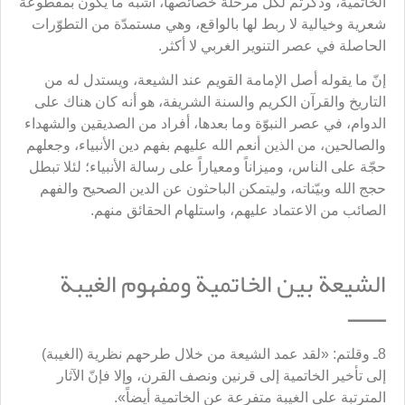
الخاتمية، وذكرتم لكل مرحلة خصائصها، أشبه ما يكون بمقطوعة
شعرية وخيالية لا ربط لها بالواقع، وهي مستمدّة من التطوّرات
الحاصلة في عصر التنوير الغربي لا أكثر.
إنّ ما يقوله أصل الإمامة القويم عند الشيعة، ويستدل له من
التاريخ والقرآن الكريم والسنة الشريفة، هو أنه كان هناك على
الدوام، في عصر النبوّة وما بعدها، أفراد من الصديقين والشهداء
والصالحين، من الذين أنعم الله عليهم بفهم دين الأنبياء، وجعلهم
حجّة على الناس، وميزاناً ومعياراً على رسالة الأنبياء؛ لئلا تبطل
حجج الله وبيّناته، وليتمكن الباحثون عن الدين الصحيح والفهم
الصائب من الاعتماد عليهم، واستلهام الحقائق منهم.
الشيعة بين الخاتمية ومفهوم الغيبة
ــــــ
8ـ وقلتم: «لقد عمد الشيعة من خلال طرحهم نظرية (الغيبة)
إلى تأخير الخاتمية إلى قرنين ونصف القرن، وإلا فإنّ الآثار
المترتبة على الغيبة متفرعة عن الخاتمية أيضاً».