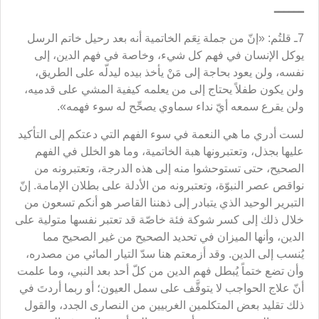
ــــــ
7ـ قلتُم: «إنّ من جملة نِعَم الخاتمية أنه بعد رحيل خاتم الرسل
يوكل الإنسان في فهم كل شيء، وخاصة في فهم الدين، إلى
نفسه، ولن يعود بحاجة إلى مَنْ يأخذ بيده ليدلّه على الطريق،
ولن يكون طفلاً يحتاج إلى من يعلمه كيفية المشي على قدميه،
ولن يقرع سمعه أيّ نداء سماوي يصحِّح له سوء فهمه».
لست أدري ما هي النعمة في سوء الفهم التي دعتكم إلى التأكيد
عليها بجذل، وتعتبرونها هبة الخاتمية، وما هو الخلل في الفهم
الصحيح، حتى تستوحشوا منه إلى هذه الدرجة، وتعتبرونه من
نواقص عصر النبوّة، وتعتبرونه من الأدلة على بطلان الإمامة. إنّ
التبرير الوحيد الذي يتبادر إلى ذهننا القاصر هو أنكم تسعون من
خلال ذلك إلى كسر شوكة فئة خاصّة قد تعتبر نفسها متولية على
الدين، وأنها الميزان في تحديد الصحيح من غير الصحيح مما
يُنسب إلى الدين. وقد أزمعتم هنا سدّ التيار المائي من مصدره،
وأن تضع ختماً يُبطل فهم الدين من كلّ أحد بعد النبي، وما علمت
أنّ علاج الحواجب لا يتوقَّف على سمل العيون؛ أو ربما أردتَ في
ذلك تقليد بعض المتكلمين الغربيين من النصارى الجدد، والقول