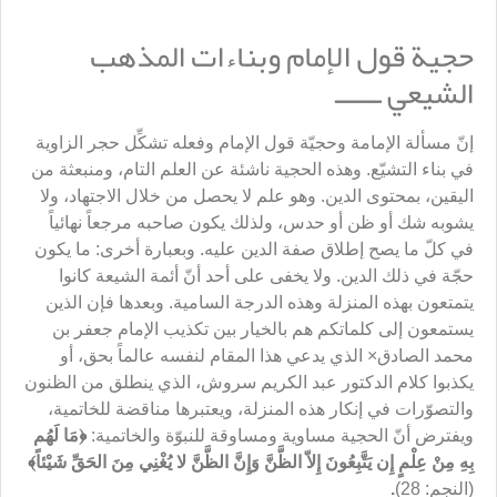
حجية قول الإمام وبناءات المذهب
الشيعي ــــــ
إنّ مسألة الإمامة وحجيّة قول الإمام وفعله تشكِّل حجر الزاوية
في بناء التشيّع. وهذه الحجية ناشئة عن العلم التام، ومنبعثة من
اليقين، بمحتوى الدين. وهو علم لا يحصل من خلال الاجتهاد، ولا
يشوبه شك أو ظن أو حدس، ولذلك يكون صاحبه مرجعاً نهائياً
في كلّ ما يصح إطلاق صفة الدين عليه. وبعبارة أخرى: ما يكون
حجّة في ذلك الدين. ولا يخفى على أحد أنّ أئمة الشيعة كانوا
يتمتعون بهذه المنزلة وهذه الدرجة السامية. وبعدها فإن الذين
يستمعون إلى كلماتكم هم بالخيار بين تكذيب الإمام جعفر بن
محمد الصادق× الذي يدعي هذا المقام لنفسه عالماً بحق، أو
يكذبوا كلام الدكتور عبد الكريم سروش، الذي ينطلق من الظنون
والتصوّرات في إنكار هذه المنزلة، ويعتبرها مناقضة للخاتمية،
ويفترض أنّ الحجية مساوية ومساوقة للنبوّة والخاتمية:
﴿
مَا لَهُم
بِهِ مِنْ عِلْمٍ إِن يَتَّبِعُونَ إِلاّ الظَّنَّ وَإِنَّ الظَّنَّ لا يُغْنِي مِنَ الحَقِّ شَيْئاً
﴾
(النجم: 28)
.