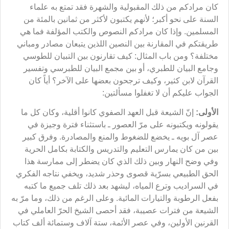
كان مرادكم من ذلك المقبولية والشهرة فقد تمتع به علماء
السنة على نحو أكبر؛ لأنهم يكتبون لأكثر من ثمانين بالمئة من
المسلمين. وإذا كان مرادكم النصوص والكتب المؤلفة فما هي
طريقتكم في المقارنة بين النصين اللذين يتبعان مصادر ومباني
مختلفة؟ ومن باب المثال: كيف تقارنون بين التبيان للطوسي
وجامع البيان للطبري، أو بين مجمع البيان للطبرسي وتفسير
القرآن لابن كثير، وكيف ترجحون بعضها على الآخر؟ أياً كان
الجواب عليكم أن لا تغفلوا مسألتين:
الأولى:
إنّ الشيعة قبل العهد الصفوي كانوا أقلية، وكان كل ما
يقولونه ويكتبونه على مرّ العصور ـ باستثناء فترة وجيزة في
عصر آل بويه ـ يخضع للضغوط والمنع والمصادرة. وفرق كبير
بين من كان يمارس التعليم والتدريس والكتابة بكامل الحرية
وفي وضح النهار وبين ذلك الذي كان يضطر إلى ممارسة هذا
الحق الطبيعي بسرّية قصوى وحذر شديد، ويخفي نتاجه الفكري
في السراديب وترع المياه، ليشهد بعد ذلك تلف جميع ما كتبه
بفعل الرطوبة والتيارات المائية. وعلى الرغم من ذلك، وما مرّ به
الشيعة من فترات عصيبة، فقد أحصى الشيخ الحرّ العاملي في
القرنين الأولين، وفي عصر الأئمة، ستة آلاف وستمائة ألف كتاب