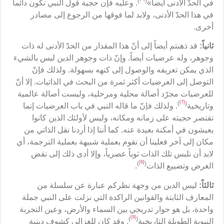
)
(
في الحدّ الأدنى أيضاً»
. وعليه فإن حجية قول النبي تكون دائماً
في هذا الحدّ الأدنى، ولابد لما فوقها من الرجوع إلى مصادر
أخرى.
ثانياً:
قد ذهبتم أيضاً إلى أنّ هذا المقدار من الحدّ الأدنى له ذات
وجوهر، وله عرضيات أيضاً. وإنّ ذات وجوهر الدين ليس بالشيء
الذي يمكن تعريفه والوصول إلى كنهه بسهولة. ولذلك فإنّ
التوصل إلى العرضيات أكثر ثمرة من البحث في الذاتيات. إلا أنّ
للعرضيات مجرّد أصالة محلية ومرحلية، وليست أصالة عالمية
[7]
)
(
وتاريخية
. ولذلك فإنّ ما قاله النبي في باب العرضيات إنما
تقتصر حجيته على زمانه ومكانه، وليس لأولئك الذين كانوا
يعيشون في أمكنة بعيدة عنه. كما أننا إذا أردنا نقل الذاتي من
مكان إلى آخر فعلينا أن نقوم بعملية شبيهة بعملية الترجمة، أي
لابد أن نلبس تلك الذات ثوباً عصرياً، وإلا أدى ذلك إلى نقض
[8]
)
(
الغرض وتضييع الذات
.
ثالثاً:
ليس الدين من وجهة نظركم عبارة عن سلسلة من
المعارف الثابتة والقوانين الراكدة التي نزلت على النبي جملة
واحدة، بل هو حوار تدريجي بين السماء والأرض، وعين التجربة
[9]
)
(
النبوية الطويلة التاريخية
. وقد كان للغزالي كشوف دينية