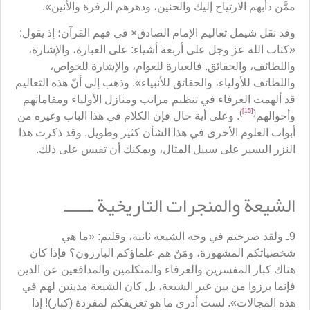
ممَّن دأبهم الارتياح إليك والحنين، ودهرهم الزفرة والأنين».
وقد نقل شيمل تعاليم الإمام الصادق× في فهم القرآن؛ إذ يقول:
«كتاب الله عز وجل على أربعة أشياء: على العبارة، والإشارة،
واللطائف، والحقائق. فالعبارة للعوام، والإشارة للخواص،
واللطائف للأولياء، والحقائق للأنبياء». وذهب إلى أنّ هذه التعاليم
قد ألهمت العرفاء في تنظيم مراتب ومنازل الأولياء ومقاماتهم
[15]
)
(
وأحوالهم
. وعلى أية حال فإن الكلام في هذا الباب وغيره من
أبواب العلوم الأخرى في هذا الشأن كثير وطويل. وقد ذكرت هذا
النزر اليسير على سبيل المثال، ويمكنك أن تقيس على ذلك.
الشيعة والمنجرات التاريخية ــــــ
9ـ ولقد صرختم في وجه الشيعة ثانية، وقلتم: «ما هي
شخصياتكم المشهورة، ومَنْ هم علماؤكم البارزون؟ فإذا كان
هناك كبار المفسرين والعرفاء والمتكلمين والمدافعين عن الدين
فإنما برزوا من بين غير الشيعة، بل كان الشيعة مدينين لهم في
هذه المجالات». لست أدري ما هو تعريفكم لمفردة (كبار)! إذا