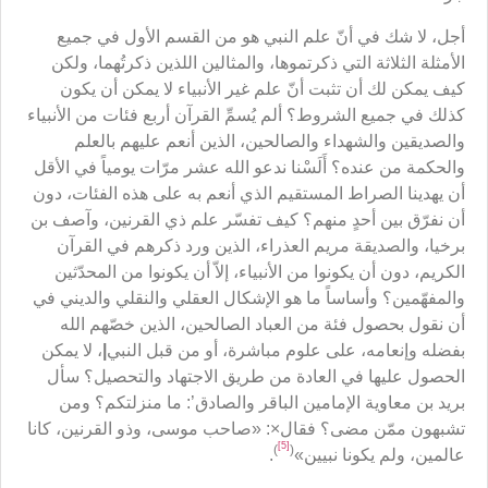
أجل، لا شك في أنّ علم النبي هو من القسم الأول في جميع
الأمثلة الثلاثة التي ذكرتموها، والمثالين اللذين ذكرتُهما، ولكن
كيف يمكن لك أن تثبت أنّ علم غير الأنبياء لا يمكن أن يكون
كذلك في جميع الشروط؟ ألم يُسمِّ القرآن أربع فئات من الأنبياء
والصديقين والشهداء والصالحين، الذين أنعم عليهم بالعلم
والحكمة من عنده؟ أَلَسْنا ندعو الله عشر مرّات يومياً في الأقل
أن يهدينا الصراط المستقيم الذي أنعم به على هذه الفئات، دون
أن نفرّق بين أحدٍ منهم؟ كيف تفسّر علم ذي القرنين، وآصف بن
برخيا، والصديقة مريم العذراء، الذين ورد ذكرهم في القرآن
الكريم، دون أن يكونوا من الأنبياء، إلاّ أن يكونوا من المحدّثين
والمفهّمين؟ وأساساً ما هو الإشكال العقلي والنقلي والديني في
أن نقول بحصول فئة من العباد الصالحين، الذين خصّهم الله
بفضله وإنعامه، على علوم مباشرة، أو من قبل النبي
|
، لا يمكن
الحصول عليها في العادة من طريق الاجتهاد والتحصيل؟ سأل
بريد بن معاوية الإمامين الباقر والصادق’: ما منزلتكم؟ ومن
تشبهون ممّن مضى؟ فقال×: «صاحب موسى، وذو القرنين، كانا
[5]
)
(
عالمين، ولم يكونا نبيين»
.