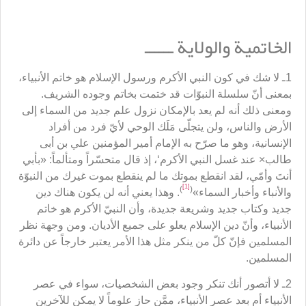
الخاتمية والولاية ــــــ
1ـ لا شك في كون النبي الأكرم ورسول الإسلام هو خاتم الأنبياء،
بمعنى أنّ سلسلة النبوّات قد ختمت بخاتم وجوده الشريف.
ومعنى ذلك أنه لم يعد بالإمكان نزول علم جديد من السماء إلى
الأرض والناس، ولن يتجلّى مَلَك الوحي لأيّ فرد من أفراد
الإنسانية، وهو ما صرّح به الإمام أمير المؤمنين علي بن أبى
طالب× عند غسل النبي الأكرم‘، إذ قال متحسّراً ومتألماً: «بأبي
أنتَ وأمّي، لقد انقطع بموتك ما لم ينقطع بموت غيرك من النبوّة
[1]
)
(
والأنباء وأخبار السماء»
. وهذا يعني أنه لن يكون هناك دين
جديد وكتاب جديد وشريعة جديدة، وأن النبيّ الأكرم هو خاتم
الأنبياء، وأنّ دين الإسلام يعلو على جميع الأديان. ومن وجهة نظر
المسلمين فإنّ كلّ من ينكر مثل هذا الأمر يعتبر خارجاً عن دائرة
المسلمين.
2ـ لا أتصور أنك تنكر وجود بعض الشخصيات، سواء في عصر
الأنبياء أم بعد عصر الأنبياء، ممَّن حاز علوماً لا يمكن للآخرين