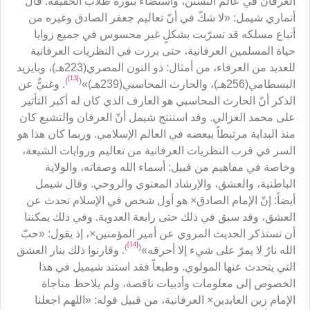
العرفان في عالم التسنُّن، واستضاء بنوره طلاب الحقيقة. قال
أنماري شيمل: «لا شكّ في أنّ تعاليم جعفر الصادق وغيره من
أتباع مسلكه قد تسرّبت بشكلٍ غير محسوس في جميع زوايا
حياة المسلمين العرفانية، حتى برزت في النظريات العرفانية
للعديد من العرفاء، من أمثال: ذو النون المصري(223هـ)، وبايزيد
[13]
)
(
البسطامي(256هـ)، والحارث المحاسبي(239هـ)»
. وغنيٌّ عن
الذكر أنّ الحارث المحاسبي هو العارف الذي كان له أكبر التأثير
على محمد الغزالي. وقد استنتج شيمل أنّ العرفان والتشيع كان
منذ البداية مرتبطاً ببعضه في العالم الإسلامي. وربما كان هذا هو
السر في قرب النظريات العرفانية من تعاليم وروايات الشيعة،
وخاصة في مفاهيم من قبيل: أسماء الله وصفاته، والولاية
الباطنية، والعشق، والإرشاد المعنوي والروحي. وقال شيمل
أيضاً: إنّ الإمام الصادق× هو أول شخص في الإسلام تحدث عن
العشق، وقد سبق في ذلك حتى رابعة العدوية. وفي ذلك يمكننا
أن نستذكر الحديث المروي عن أمير المؤمنين×، إذ يقول: «حبّ
[14]
)
(
الله نارٌ لا يمرّ على شيء إلا أحرقه»
. وقارنوا ذلك بنار العشق
التي يتحدث عنها المولوي. وطبعاً فقد استند شيميل في هذا
الخصوص إلى معلومات وأدبيات ناقصة، ولم يلاحظ مناجاة
الإمام زين العابدين× العرفانية، من قبيل قوله: «اللهم اجعلنا