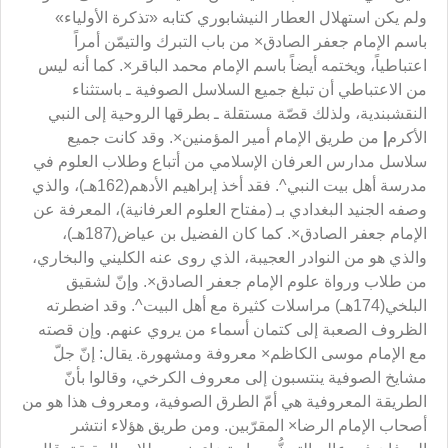
ولم يكن استهلال العطار النيشابوري كتابه «تذكرة الأولياء»
باسم الإمام جعفر الصادق× من باب التبرك والتيمّن أمراً
اعتباطياً، ويختمه أيضاً باسم الإمام محمد الباقر×. كما أنه ليس
من الاعتباطي أن تبلغ جميع السلاسل الصوفية ـ باستثناء
النقشبندية، ولذلك قصّة مستقلة ـ بطرقها الروحية إلى النبي
الأكرم
|
من طريق الإمام أمير المؤمنين×. وقد كانت جميع
سلاسل مدارس العرفان الإسلامي من أتباع وطلاب العلوم في
مدرسة أهل بيت النبي^. فقد أخذ إبراهيم الأدهم(162هـ)، والذي
وصفه الجنيد البغدادي بـ (مفتاح العلوم العرفانية)، المعرفة عن
الإمام جعفر الصادق×. كما كان الفضيل بن عياض(187هـ)،
والذي هو من النوادر العجيبة، الذي روى عنه الكليني والبخاري،
من طلاب ورواة علوم الإمام جعفر الصادق×. وإنّ لشقيق
البلخي(174هـ) مراسلات كثيرة مع أهل البيت^. وقد اضطرته
الظروف الصعبة إلى كتمان أسماء من يروي عنهم. وإن قصته
مع الإمام موسى الكاظم× معروفة ومشهورة. يقال: إنّ جلّ
مشايخ الصوفية ينتسبون إلى معروف الكرخي، وقالوا بأنّ
الطريقة المعروفية هي أمّ الطرق الصوفية، ومعروف هذا هو من
أصحاب الإمام الرضا× المقرّبين. ومن طريق هؤلاء انتشر