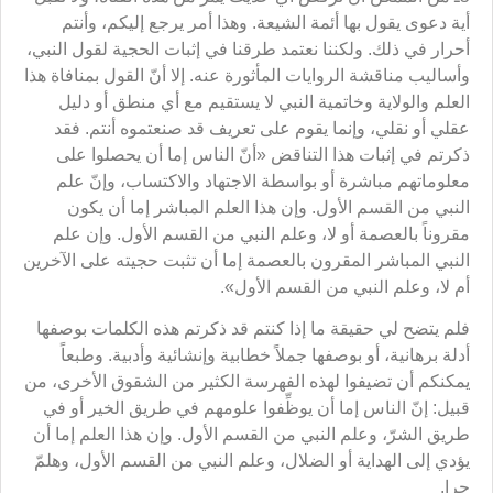
أية دعوى يقول بها أئمة الشيعة. وهذا أمر يرجع إليكم، وأنتم
أحرار في ذلك. ولكننا نعتمد طرقنا في إثبات الحجية لقول النبي،
وأساليب مناقشة الروايات المأثورة عنه. إلا أنّ القول بمنافاة هذا
العلم والولاية وخاتمية النبي لا يستقيم مع أي منطق أو دليل
عقلي أو نقلي، وإنما يقوم على تعريف قد صنعتموه أنتم. فقد
ذكرتم في إثبات هذا التناقض «أنّ الناس إما أن يحصلوا على
معلوماتهم مباشرة أو بواسطة الاجتهاد والاكتساب، وإنّ علم
النبي من القسم الأول. وإن هذا العلم المباشر إما أن يكون
مقروناً بالعصمة أو لا، وعلم النبي من القسم الأول. وإن علم
النبي المباشر المقرون بالعصمة إما أن تثبت حجيته على الآخرين
أم لا، وعلم النبي من القسم الأول».
فلم يتضح لي حقيقة ما إذا كنتم قد ذكرتم هذه الكلمات بوصفها
أدلة برهانية، أو بوصفها جملاً خطابية وإنشائية وأدبية. وطبعاً
يمكنكم أن تضيفوا لهذه الفهرسة الكثير من الشقوق الأخرى، من
قبيل: إنّ الناس إما أن يوظِّفوا علومهم في طريق الخير أو في
طريق الشرّ، وعلم النبي من القسم الأول. وإن هذا العلم إما أن
يؤدي إلى الهداية أو الضلال، وعلم النبي من القسم الأول، وهلمّ
جرا.