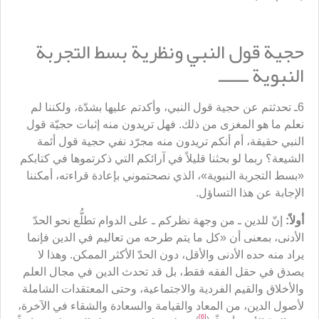
حجية قول النبي ونظرية بسط التجربة
النبوية ــــــ
6ـ تحدثتم عن حجية قول النبي، وأكدتم عليها بشدّة، ولكننا لم
نعلم ما هو المغزى من ذلك. فهل تريدون منه إثبات حجيّة قول
النبي حقيقة، أم أنكم تريدون منه مجرّد نفي حجية قول أئمة
الشيعة؟ ربما لو بحثنا قليلاً في آرائكم التي ذكرتموها في كتابكم
«بسط التجربة النبوية»، الذي نصحتموني بإعادة قراءته، أمكننا
الإجابة عن هذا التساؤل.
أولاً:
إنّ للدين ـ من وجهة نظركم ـ على الدوام تطلُّع نحو الحدّ
الأدنى، بمعنى أن «كل ما يتم طرحه من تعاليم في الدين فإنما
يراد منه حده الأدنى والأقل، دون الحدّ الأكثر الممكن. وهذا لا
يصدق في حقل الفقه فقط، بل قد تحدث الدين في مجال العلم
والأخلاق والقيم الفردية والاجتماعية، وحتى المعتقدات الشاملة
لأصول الدين، من المعاد والقيامة والسعادة والشقاء في الآخرة،
[6]