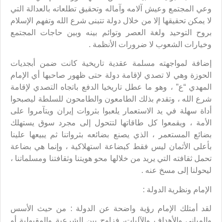
وعي المجتمع وعيش آلامه وآماله وتحقيق تطلعاته بالعدالة التي
لا يمكن تحقيقها إلا من خلال دولة تتبنى شرع الله وتفهم الإسلام
بروح التوحيد ولغة العصر وتوائم بينه وبين حاجات المجتمع
وخيارات الشعوب لا ضرورات الأنظمة .
إضافة لمواجهته مسلمة عقدية تاريخية كانت ضمن أبجديات
الحوزة وهي لا تصدي لإقامة دولة حتى ظهور صاحبها أي الإمام
المهدي “ع” ، وهو ما عطل تاريخيا الدفع باتجاه التصدي لإقامة
شرع الله ، وتقدم بذلك الطامعون والطامحون للسلطة ليصبحوا
أداة سهلة في يد الاستعمار يلعبوا بثروات إيران ويتآمروا على
الأمة ، ويقمعوا كل طاقاتها لتتحول إلى مجرد سوق يستهلك
بضائع المستعمر ، الذي يصنع بضائعه بثرواتنا ثم يبيعها علينا
بأعلى الأثمان ليس فقط كبضاعة استهلاكية ، وإنما هي بضاعة
تحمل ثقافته التي يريد من خلالها محو هويتنا وثقافتنا ومسلماتنا ،
ليحولنا إلى مسخ عنه .
الإمام ونظرية الدولة :
لقد أمتلك الإمام رؤية واضحة عن الدولة : من حيث الأسس
والمباني والأهداف والآليات، فزاوج بين الشرعية والمقبولية أو