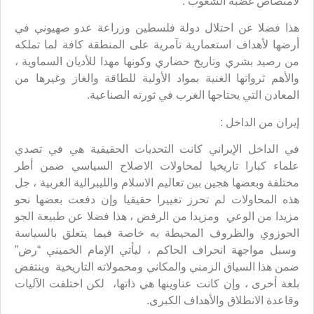
لامتصاص غضبة الشعوب .
هذا فضلا عن احتلال دولة فلسطين وزراعة عدو صهيوني في
أرضها لأهداف استعمارية تآمرية على المنطقة كافة لما تملكه
من رصيد بشري وتاريخ حضاري وكونها مهدا للأديان السماوية ،
والأهم ثرواتها الغنية بمواد الأولية للطاقة والغاز وغيرها من
المعادن التي يحتاجها الغرب في ثورته الصناعية.
إيران من الداخل :
في الداخل الإيراني كانت التحديات الحقيقية هي في تصدي
علماء كبارا تاريخيا لمحاولات الاصلاح السياسي ضمن أطر
مختلفة وبعضها هجين بين تعاليم الاسلام والليبرالية الغربية ، جل
هذه المحاولات لم تحرز تغييرا حقيقيا وإن دفعت بعضها نحو
مزيدا من الوعي ومزيدا من الرفض ، هذا فضلا عن طبيعة الجو
الحوزوي والظروف المحيطة به خاصة فيما يتعلق بالسياسة
وسبل مواجهة انحراف الحاكم ، ليأتي الإمام الخميني “رض”
ضمن هذا السياق الزمني والمكاني ومحمولاته التاريخية وينتفض
بلغة أخرى ، وإن كانت عناوينها هي ذاتها، لكن اختلفت الآليات
وقاعدة الانطلاق والأهداف الكبرى.