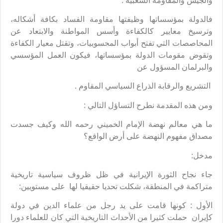
والجيش والمقاومة الشعبية .
فالدولة بمؤسساتها وظيفتها مقاومة الفساد بكافة أشكاله،
وترسيخ معايير كالكفاءة وأسس المواطنة والابتعاد عن
المحاصصات التي تفتح أبواب المحسوبيات، وتقتل معيار الكفاءة
وتقوض مقومات الدولة بمؤسساتها، فيكون العمل المؤسسي
والبرلمان المسؤول عن
التشريع والرقابة الذراع السياسي المقاوم .
ومن هذه المقدمة نطرح التساؤل التالي :
ما هي معالم نهضة الإمام الخميني رحمه الله وكيف جسدت
مصداق مفهوم النهضة على أرض الواقع؟
مدخل:
جاء نجاح الثورة الإيرانية في ظل ظروف سياسية تاريخية
متراكمة في المنطقة، شكلت تحديا حقيقيا لها على مستويين:
الأول : كونها قامت على يد رجل من علماء الدين في دولة
كإيران حملت كثيرا من الأحداث التاريخية التي كان للعلماء دورا