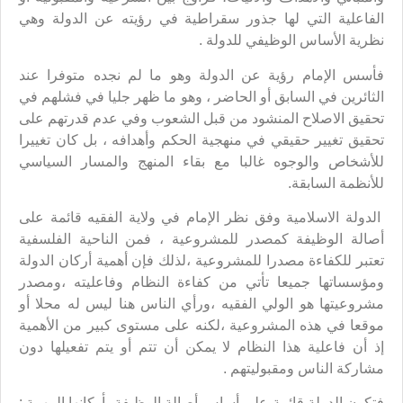
الفاعلية التي لها جذور سقراطية في رؤيته عن الدولة وهي
نظرية الأساس الوظيفي للدولة .
فأسس الإمام رؤية عن الدولة وهو ما لم نجده متوفرا عند
الثائرين في السابق أو الحاضر ، وهو ما ظهر جليا في فشلهم في
تحقيق الاصلاح المنشود من قبل الشعوب وفي عدم قدرتهم على
تحقيق تغيير حقيقي في منهجية الحكم وأهدافه ، بل كان تغييرا
للأشخاص والوجوه غالبا مع بقاء المنهج والمسار السياسي
للأنظمة السابقة.
الدولة الاسلامية وفق نظر الإمام في ولاية الفقيه قائمة على
أصالة الوظيفة كمصدر للمشروعية ، فمن الناحية الفلسفية
تعتبر للكفاءة مصدرا للمشروعية ،لذلك فإن أهمية أركان الدولة
ومؤسساتها جميعا تأتي من كفاءة النظام وفاعليته ،ومصدر
مشروعيتها هو الولي الفقيه ،ورأي الناس هنا ليس له محلا أو
موقعا في هذه المشروعية ،لكنه على مستوى كبير من الأهمية
إذ أن فاعلية هذا النظام لا يمكن أن تتم أو يتم تفعيلها دون
مشاركة الناس ومقبوليتهم .
فتكون الدولة قائمة على أساس أصالة الوظيفة بأركانها المهمة :