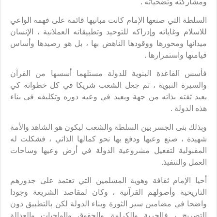
ومشاركته وتضحياته .
السلطة التي صنعها الإمام كانت مبانيها قائمة على فهمه الواعي
للاسلام وغاياته وإدراكه للتوحيد وتطبيقاته العملانية ، الإنسان
ميدانها ومحورها ووقودها الناهض بها ، بل هو رصيدها وأساس
قيامتها واستمرارها .
فأسس القاعدة البنوية للدولة مستلهما أسسها من القرآن
والسيرة النبوية ، ثم جعل الشعب شريكا في كل خطواته كي
يعيد ثقته بذاته من جهة ويعيد في وعيه دوره وتكليفه في بناء
هذه الدولة .
وبذلك بنى الجسر بين السلطة والشعب ليكون هو الشاهد والأمة
شهيدة ، صنع وعيها ودفع بها نحو كمالها الذاتي ، فشكلت له
المقبولية لتفعيل مشروعية الدولة في أرض وعيها وساحات
العمل والتنفيذ.
أحيا الإمام ثقافة وهوية المسلمين التي تعتمد على جذورهم
التاريخية وأصولهم القرآنية ، وكان لمقاصد الشريعة وجودا
واضحا في مضامين سير الثورة وبناء الدولة لكن بالتطبيق دون
التصريح ، فالحرية والكرامة والحقوق والواجبات والعدالة