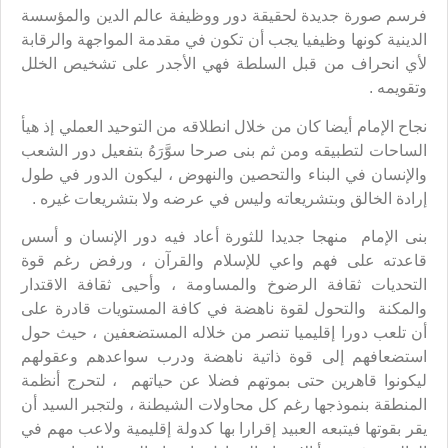
فرسم صورة جديدة لحقيقة دور ووظيفة عالم الدين والمؤسسة
الدينية كونها وظيفيا يجب أن تكون في مقدمة المواجهة والرقابة
لأي انحراف من قبل السلطة فهي الأجدر على تشخيص الخلل
وتقويمه .
نجاح الإمام أيضا كان من خلال انطلاقه من التوحيد العملي إذ هيأ
الساحات لتطبيقه ومن ثم بنى صرحا سوَّرَهُ بتفعيل دور الشعب
والإنسان في البناء والتحصين والنهوض ، ليكون الدور في طول
إرادة الخالق وبتشريعاته وليس في عرضه ولا بتشريعات غيره .
بنى الإمام منهجا جديدا للثورة أعاد فيه دور الإنسان و أسس
قاعدته على فهم واعي للإسلام والقرآن ، ورفض رغم قوة
التحديات ثقافة الرضوخ والمساومة ، وأحيى ثقافة الاقتدار
والمكنة والتحول لقوة ناهضة في كافة المستويات قادرة على
أن تلعب دورا إقليميا تنصر من خلاله المستضعفين ، حيث حول
استضعافهم إلى قوة ذاتية ناهضة ودرب سواعدهم وعقولهم
ليكونوا قاهرين حتى بموتهم فضلا عن حياتهم ، لتحرج أنظمة
المنطقة بنموذجها رغم كل محاولات الشيطنة ، ولتجبر السيد أن
يقر بقوتها فيتبعه العبيد إقرارا بها كدولة إقليمية ولاعب مهم في