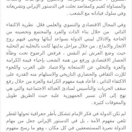
والمساواة كقيم وكمقاصد تجلت في الدستور الإيراني وتشريعاته
وفي سلوك قياداته مع الشعب .
وفي المجال الاقتصادي والتنموي والعلمي فعّل نظرية الاكتفاء
الذاتي من خلال بناء الذات والفرد والمجتمع وتحصينه من
الحاجة والاذلال ليبني الدولة بسواعد أبنائها ويحيي فيهم روح
الانجاز والابداع ، من خلال مراحل بدايتها كانت بالتخلية ثم التحلية
حيث وضع العرش ثم النقش ، فرفض الرضوخ تحت وطأة
الحصار الاقتصادي ورفع من همة الشعب بإحياء قيمة الكرامة
والعزة والتخلي عن الاستعانة والاعتماد على الغرب واللجوء
للإرث الثقافي والحضاري التاريخي والاستلهام منه القدرة على
الاكتفاء الذاتي ، فأعاد هيبة مفهوم الكرامة والعزة من خلال رفع
سقف الحريات والتأسيس لمبادئ العدالة الاجتماعية والتي هي
نهج إلى الآن تسير الجمهورية عليه حيث الطريق طويل
والمعوقات كثيرة .
لم تكن الدولة في فكر الإمام تتشكل بأطر جغرافية تحولها لقطر
تلغي مفهوم الأمة ، بل في الدستور الإيراني جعل من مهام
الدولة نصرة المستضعفين في كل مكان ، وهو ما رسخ مفهوم