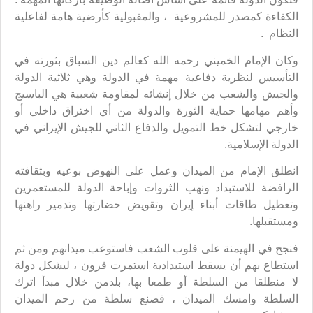
الكفاءة كمصدر للمشروعية ، والمقبولية كأرضية هامة لفاعلية
النظام .
وكان الإمام الخميني رحمه الله كعالم دين السباق بثورته في
التأسيس لنظرية دفاعية مهمة في الدولة وهي ثلاثية الدولة
والجيش والشعب من خلال إنشائه لمقاومة شعبية هي الباسيج
وأهم مهامها حماية الثورة والدولة من أي اختراق داخلي أو
خارجي لتشكل خط التمويل والدفاع الثاني للجيش الإيراني في
الدولة الإسلامية.
انطلق الإمام من الميدان وعمل على النهوض بوعيه وبثقافته
الرافضة للاستبداد ونهب الثروات وإباحة الدولة للمستعمرين
وتعطيل طاقات أبناء إيران وتقويض حضارتها وتدمير راهنها
ومستقبلها.
فنجح في الهيمنة على قلوب الشعب فاستوعب ميدانهم ومن ثم
استطاع بهم أن يسقط استبدادية استمرت قرون ، ليشكل دولة
لا منطلقا من السلطة أو طمعا بها، بلدمن خلال مبدأ اترك
السلطة وامسك الميدان ، فصنع سلطة من رحم الميدان