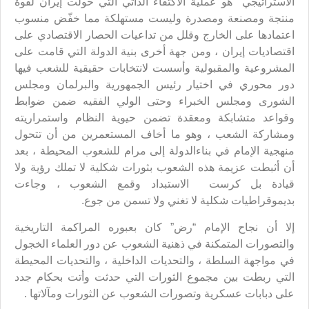
الاستراتيجي هو عملية الاكتفاء الذاتي التي حولت إيران لقوة
منتجة ومصنعة ومصدرة وليست مستهلكة مما خفّض منسوب
اعتمادها على الخارج وقلل من تداعيات الحصار الاقتصادي على
اقتصاديات إيران ، ومن جهة أخرى بنية الدولة التي قامت على
المشروعية والمقبولية وأسست لانتخابات حقيقية للشعب فيها
دور محوري في اختيار رئيس الجمهورية والبرلمان ومجلس
الشورى ومجلس الخبراء وحتى الولي الفقيه ضمن ضوابط
وقواعد متشابكة ومعقدة تضمن حيوية النظام واستمراريته
ومشاركة الشعب ، وهو ما أخاف المستعمرين من أن تتحول
منهجية الإمام في بناءالدولة إلى مرام للشعوب المحيطة ، بعد
أن أثبطت عزيمة هذه الشعوب بثورات شكلية لا تملك رؤية ولا
قيادة بل كرست الاستبداد وقمع الشعوب ، وجاءت
بديموقراطيات شكلية لا تغني ولا تسمن من جوع.
إلا أن نجاح الإمام “رض” كان بعبوره المراكمة التاريخية
والتصورات المتمكنة في ذهنية الشعوب عن دور العلماء الخجول
في مواجهة السلطة ، والتحديات الداخلية ، والتحديات المحيطة
التي ربطت بين مجموع الثورات التي حدثت وأتت بحكام جدد
على دبابات عسكرية وتصورات الشعوب عن الثورات ومآلاتها .