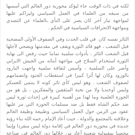
لكنه في ذات الوقت جاء ليؤكد محورية دور العالم التي أسسها
من سبقه من العلماء في العمل السياسي وليراكم عليها
لمواجهة تيار آخر كان يصر على النأي بالعلماء عن التصدي
ومواجهة الانحرافات السياسية في الحكم .
الثائر نفسه كان في قلب الحدث وفي الصفوف الأولى المضحية
قبل الشعب ، فهو قائد الثورة ويقف في مقدمتها ويضحي لأجلها
قبل الشعب الثائر ، بأدوات سلمية تماما حيث رفض الى نهاية
الثورة استخدام السلاح في مواجهة أبنائه من الجيش الايراني
وأصر على السلمية ، وأسس لثقافة سلمية واجهت البارود
بالورود وكان لها أثرا كبيرا في استقطاب الجنود وانضمامهم
لصفوف الشعب . وهو ليس كأي ثائر كونه لا ينتمي للعسكر
وليس أوخنديا ولا من نخبة المثقفين والمفكرين ، بل هو من
الحوزة العلمية وما لهذا من أهمية كبيرة في إحداث ثورة ليس
ضد حكم الشاه فقط بل ضد مسلمات الحوزة التي مر عليها
عقود من الزمن حول العمل السياسي وطبيعة وظيفة العالم
وعلاقته بالمجتمع والدولة ، حيث أعاد الإمام رحمه الله بناء رؤية
جديدة في محورية دور العالم في إقامة دولة ليس منفردا وإنما
محصنا بمقبولية شعبية أعاد من خلالها دور العالم في صناعة