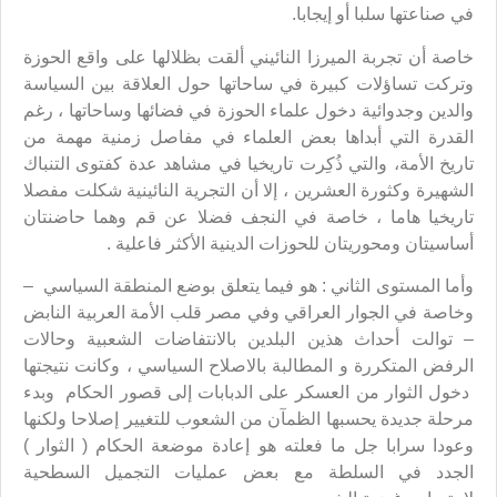
في صناعتها سلبا أو إيجابا.
خاصة أن تجربة الميرزا النائيني ألقت بظلالها على واقع الحوزة
وتركت تساؤلات كبيرة في ساحاتها حول العلاقة بين السياسة
والدين وجدوائية دخول علماء الحوزة في فضائها وساحاتها ، رغم
القدرة التي أبداها بعض العلماء في مفاصل زمنية مهمة من
تاريخ الأمة، والتي ذُكِرت تاريخيا في مشاهد عدة كفتوى التنباك
الشهيرة وكثورة العشرين ، إلا أن التجرية النائينية شكلت مفصلا
تاريخيا هاما ، خاصة في النجف فضلا عن قم وهما حاضنتان
أساسيتان ومحوريتان للحوزات الدينية الأكثر فاعلية .
وأما المستوى الثاني : هو فيما يتعلق بوضع المنطقة السياسي –
وخاصة في الجوار العراقي وفي مصر قلب الأمة العربية النابض
– توالت أحداث هذين البلدين بالانتفاضات الشعبية وحالات
الرفض المتكررة و المطالبة بالاصلاح السياسي ، وكانت نتيجتها
دخول الثوار من العسكر على الدبابات إلى قصور الحكام وبدء
مرحلة جديدة يحسبها الظمآن من الشعوب للتغيير إصلاحا ولكنها
وعودا سرابا جل ما فعلته هو إعادة موضعة الحكام ( الثوار )
الجدد في السلطة مع بعض عمليات التجميل السطحية