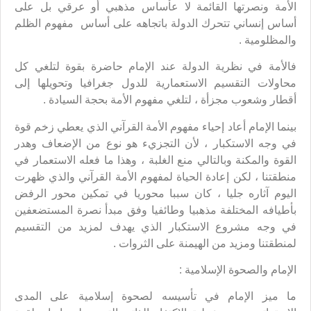
الأمة ونصرتها القائمة لا عأساس مذهبي أو عرقي بل على
أساس إنساني تتحرك الدولة باتجاهه على أساس مفهوم الظلم
والمظلومية .
فالأمة في نظرية الدولة عند الإمام حاضرة بقوة لتلغي كل
محاولات التقسيم الاستعمارية للدول جغرافيا وتحويلها إلى
أقطار وشعوب مجزأة ، لتلغي مفهوم الأمة بحجة السيادة .
بينما الإمام أعاد إحياء مفهوم الأمة القرآني الذي يعطي زخم قوة
في وجه الاستكبار ، لأن التجزيء هو نوع من الإضعاف وهدر
القوة والمكنة وبالتالي منع الغلبة ، وهذا ما فعله الاستعمار في
منطقتنا ، لكن إعادة الحياة لمفهوم الأمة القرآني والذي ظهرت
اليوم آثاره جليا ، كان سببا محوريا في تمكين محور الرفض
بأطيافه المختلفة مذهبيا وطائفيا وفق مبدأ نصرة المستضعفين
في وجه مشروع الاستكبار الذي يهدف لمزيد من التقسيم
لمنطقتنا ومزيد من الهيمنة على الثروات .
الإمام والصحوة الإسلامية :
ما ميز الإمام في تأسيسه لصحوة إسلامية على المدى