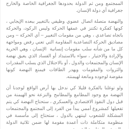
الممجتمع ومن ثم الدولة بحدودها الجغرافية الخاصة والخارج
جغرافية أي دولة الإنسان.
والنهضة متصلة اتصال عضوي وظيفي بالتغيير ببعده الإيجابي ،
كونها كفكرة تكتنز في عمقها الحركة وليس الركود، والحركة
باتجاه تصاعدي ، وهي من مقومات التغيير – أي الحركة – ومن
مصاديق الحركة التصاعدية المقاومة التي تعني رفض ومواجهة
كل ما من شأنه سلب مقومات إنسانية الإنسان ، وهي الحرية
والإرادة والاختيار ، سواء بالاستبداد أو الفساد الذي يعيق نهضة
الإنسان والمجتمعات والدول ، أو بالاحتلال الذي يسلب المقدرات
والثروات والمقومات ويهدر الطاقات فيمنع النهضة كونها
مقوضة لوجوده ومانعة لهيمنته.
ولو توغلنا بالفكرة قليلا كي ندخل بها أرض الواقع لوجدنا أن
النهضة مع وجود المطامع والمطامح والنزعة نحو الهيمنة من
قبل دول النفوذ الاقتصادي والعسكري ، ستحتاج النهضة كي يتم
تفعيلها كمشروع أممي يبدأ من الفرد إلى المجتمع والمجتمعات
المشكلة للشعوب لينتهي بالدول ، ستحتاج إلى مأسسة في
منظومة متكاملة ذات أعمدة مقومة لها ضمن ثلاثية الدولة