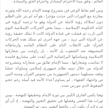
العالم ، وفق مبدأ الاحترام المتبادل واحترام الحق والسيادة .
ومن أهم نقاط الوعي في مشروع نهضة الإمام رحمه الله وثورته
مقارنة مع الثورات التي حدثت مؤخرا ، هو أنه لم يثر على الظلم
دون امتلاكه رؤية كاملة عن الدولة وهو ما ترجمه كرؤية في
كتابه الحكومة الإسلامية ، بينما بعض الحركات الإسلامية اليوم
التي ثارت ثم فشلت في قيادة الدولة كانت لا تملك حقيقة رؤية
عن الدولة التي تريد ، من جهة أخرى لم تمتلك هذه الحركات
الجرأة على الانقلاب التام على النظام الفاسد وارتباطاته
المشبوهة ضد الشعوب بل الأمة ، بل زاوجت بين شعاراتها
الاسلامية وسياساتها البراغماتية التي أبقت على مشاريع فاسدة
لا تتناسب وشعاراتها ، بينما الإمام طابق بين شعاراته ومشروعه
للدولة من خلال تبنيه نظام جمهوري إسلامي وسلوكه عمليا
وفقه مستلهما دستور الجمهورية من نصوص القرآن وسنة النبي
ص واجتهاد الفقهاء ، لم يساوم أعداء الأمة قيد أنملة رغم حجم
الضغوط الذي مورس ضده .
وهنا يكمن الفارق الكبير بين ثورة الإمام وتحقيقها للنهضة ، وبين
ثورات هذا العصر وفشلها في تحقيق التغيير والنهضة ، إذ أن أي
ثورة لابد أن تكون أبرز نتائجها التغيير ومن ثم النهضة .