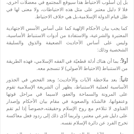
بل إن أسلوب الاحتياط هذا سيوقع المجتمع في معضلات أخرى،
فلا لا دليل معتبر على مثل هذه الاحتياطات، ولا معنى لها في
ظل قيام الدولة الإسلامية،بل هي خلاف الاحتياط.
كما يجب بيان الأحكام الإلهية كما على أساس الأسس الاجتهادية
المعتبرة والشرعية، والاستفادة من أدوات الاستنباط الأساسية،
وليس على أساس الأحاديث الضعيفة والذوق والسليقة
الشخصية وذلك:
أولاً:
بما أن هناك أدلة قطعيّة في الفقه الإسلامي، فهذه الطريقة
من الاستنباط (الاحتياط الأصولي) لا تنسجم معه.
ثانياً:
بعد ملاحظة الآيات والأحاديث؛ وبعد الفحص في الجذور
الأساسية لعملية الاستنباط، يظهر أن الشريعة الإسلامية تقوم
على المرونة والسماحة والعفو، لاسيما في مراحل قوتها
وعنفوانها، فالشدّة والصعوبة في مقام بيان الأحكام وإصدار
الفتاوى لا تتلاءم مع روح الإسلام وحقيقته،خصوصاً إذا لم تقم
على دليل شرعي معتبر، ولربما أدّى ذلك إلى ردود فعل معاكسة
تخرج الفرد عن دائرة الإسلام نفسه.