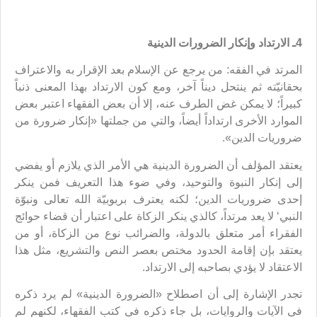
4ـ الارتداد وإنكار الضرورات الدينية
المرتد في الفقه: من يرجع عن الإسلام بعد الإقرار به والاعتراف
بحقانيّته ثم ينتحل ديناً آخر، ومع كون الارتداد بهذا المعنى ذنباً
كبيراً؛ لا يمكن غض الطرف عنه، إلا أن بعض الفقهاء اعتبر بعض
الموارد الأخرى ارتداداً أيضاً، والتي من جملتها «إنكار ضرورة من
ضروريات الدين».
يعتقد المؤلف أن الضرورة الدينية هي الأمر الذي يلازم أو يفضي
إلى إنكار النبوة والتوحيد، وفي ضوء هذا التعريف فمن ينكر
إحدى ضروريات الدين؛ لكنه يعترف بربوبيّة الله تعالى ونبوّة
النبي‘ لا يعد مرتداً، كالذي ينكر الزكاة على اعتبار أن قضاء حوائج
الفقراء أمر متعلق بالدولة، والضرائب نوع من الزكاة، أو من
يعتقد بإن إقامة الحدود مختص بعصر النص والتشريع، مثل هذا
الاعتقاد لا يؤدي بصاحبه إلى الارتداد.
تجدر الإشارة إلى أن اصطلاح «الضرورة الدينية» لم يرد ذكره
في الآيات والروايات، بل جاء ذكره في كتب الفقهاء، لكنهم لم