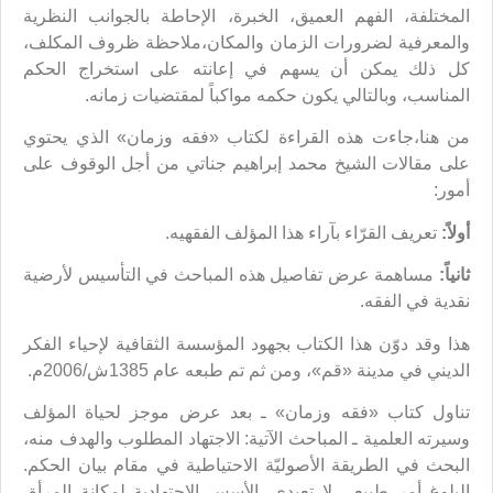
المختلفة، الفهم العميق، الخبرة، الإحاطة بالجوانب النظرية
والمعرفية لضرورات الزمان والمكان،ملاحظة ظروف المكلف،
كل ذلك يمكن أن يسهم في إعانته على استخراج الحكم
المناسب، وبالتالي يكون حكمه مواكباً لمقتضيات زمانه.
من هنا،جاءت هذه القراءة لكتاب «فقه وزمان» الذي يحتوي
على مقالات الشيخ محمد إبراهيم جناتي من أجل الوقوف على
أمور:
أولاً:
تعريف القرّاء بآراء هذا المؤلف الفقهيه.
ثانياً:
مساهمة عرض تفاصيل هذه المباحث في التأسيس لأرضية
نقدية في الفقه.
هذا وقد دوّن هذا الكتاب بجهود المؤسسة الثقافية لإحياء الفكر
الديني في مدينة «قم»، ومن ثم تم طبعه عام 1385ش/2006م.
تناول كتاب «فقه وزمان» ـ بعد عرض موجز لحياة المؤلف
وسيرته العلمية ـ المباحث الآتية: الاجتهاد المطلوب والهدف منه،
البحث في الطريقة الأصوليّة الاحتياطية في مقام بيان الحكم.
البلوغ أمر طبيعي لا تعبدي، الأسس الاجتهادية لمكانة المرأة،