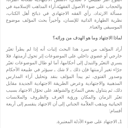
والحجاب على ضوء الأصول الفقهيّة،آراء المذاهب الإسلامية في
مسألة الارتداد، رأي الفقه الاجتهادي في ذبائح أهل الكتاب،
نظرية الطهارة الذاتية للإنسان، وأخيراً بحث المؤلف موضوع
الموسيقى والغناء.
لماذا الاجتهاد وما هو الهدف من ورائه؟
أراد المؤلف من سرد هذا البحث إثبات أنه إذا لم يطرأ تغيّر
خارجي أو عضوي داخلي على الموضوعات إثر تحول أزمنتها، فلا
يسري التغيّر والتبدل إلى أحكامها، أما لو طال الموضوعات تغيّر
جرّاء تغير أزمنتها فإن ذلك ـ لا شك ـ سيؤثر في طبيعة الأحكام
وصدور الفتوى، ثم يبدأ المؤلف بنقد وتحليل آراء المدارس
المذهبية والاجتهادية وعرض الطريقة الاجتهادية الجديدة مقابل
ذلك، ثم يتناول بعض النماذج والشواهد على تحوّل الاجتهاد بسبب
تغيّر الزمان والمكان ورؤية العرف والظروف والملابسات
الحياتية ويذهب العلاّمة الجناتي إلى أن الاجتهاد ينقسم إلى أربعة
أقسام:
1ـ الاجتهاد على ضوء الأدلة المعتبرة.