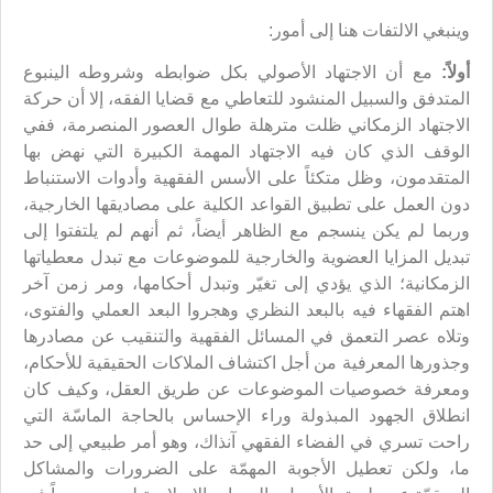
وينبغي الالتفات هنا إلى أمور:
أولاً:
مع أن الاجتهاد الأصولي بكل ضوابطه وشروطه الينبوع
المتدفق والسبيل المنشود للتعاطي مع قضايا الفقه، إلا أن حركة
الاجتهاد الزمكاني ظلت مترهلة طوال العصور المنصرمة، ففي
الوقف الذي كان فيه الاجتهاد المهمة الكبيرة التي نهض بها
المتقدمون، وظل متكئاً على الأسس الفقهية وأدوات الاستنباط
دون العمل على تطبيق القواعد الكلية على مصاديقها الخارجية،
وربما لم يكن ينسجم مع الظاهر أيضاً، ثم أنهم لم يلتفتوا إلى
تبديل المزايا العضوية والخارجية للموضوعات مع تبدل معطياتها
الزمكانية؛ الذي يؤدي إلى تغيّر وتبدل أحكامها، ومر زمن آخر
اهتم الفقهاء فيه بالبعد النظري وهجروا البعد العملي والفتوى،
وتلاه عصر التعمق في المسائل الفقهية والتنقيب عن مصادرها
وجذورها المعرفية من أجل اكتشاف الملاكات الحقيقية للأحكام،
ومعرفة خصوصيات الموضوعات عن طريق العقل، وكيف كان
انطلاق الجهود المبذولة وراء الإحساس بالحاجة الماسّة التي
راحت تسري في الفضاء الفقهي آنذاك، وهو أمر طبيعي إلى حد
ما، ولكن تعطيل الأجوبة المهمّة على الضرورات والمشاكل