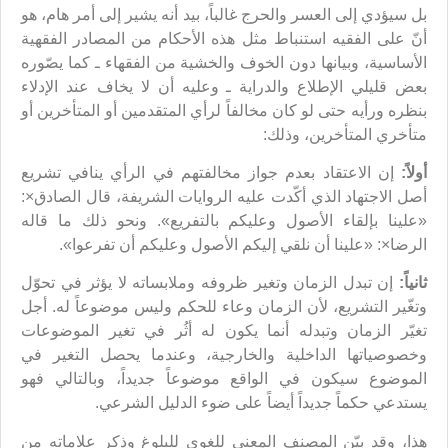
بل سيؤدي إلى العسر والحرج غالباً، بيد أنه يشير إلى أمر هام، هو
أنّ على الفقيه استنباط مثل هذه الأحكام من المصادر الفقهية
الأساسية، وبيانها دون الخوف والخشية من الفقهاء ـ كما يصّوره
بعض قليلي الإطلاع والدراية ـ وعليه أن لا يخاف عند الإدلاء
بنظره ورأيه حتى لو كان مخالفاً لرأي المتقدمين أو المتأخرين أو
متأخري المتأخرين، وذلك:
أولاً:
إن الاعتقاد بعدم جواز مخالفتهم في الرأي ينافي تشريع
أصل الاجتهاد الذي أكّدت عليه الروايات الشريفة، قال الصادق×:
«علينا بإلقاء الأصول وعليكم بالتفريع». ونحو ذلك ما قاله
الرضا×: «علينا أن نلقي إليكم الأصول وعليكم أن تفرعوا».
ثانياً:
إن تبدل الزمان وتغير ظروفه وملابساته لا يؤثر في تحوّل
وتغّير التشريع، لأن الزمان وعاء للحكم وليس موضوعاً له. أجل
تغيّر الزمان وتبدله أنما يكون له أثُر في تغير الموضوعات
وخصوصياتها الداخلية والخارجية، وعندما يحصل التغير في
الموضوع سيكون في الواقع موضوعاً جديداً، وبالتالي فهو
يستدعي حكماً جديداً أيضاً على ضوء الدليل الشرعي.
هذا، وقد بيّن المصنف المعنى للغوي للبلوغ وذكر علاماته من