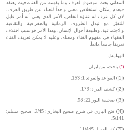
المعاني بحث موضوع العرف وما يفهمه من الغناء،حيث يعتقد
«بعدم إمكان استخلاص معنى واحداً للغناء عن طريق العرف؛
لان كل عرف له غناؤه الخاص، الأمر الذي يعني أنه أمر قابل
للتغيّر مع تبدل الظروف الزمانية والجغرافية والثقافية
والاجتماعية، وطبيعة أحوال الإنسان، وهذا الأمر هو سبب اختلاف
الفقهاء في مفهوم الغناء ومعناه، وعليه لا يمكن تعريف الغناء
تعريفاً جامعاً مانعاً.
الهوامش
(*)
باحث، من ايران.
([1]) القواعد والفوائد 1: 153.
([2]) كشف المراد: 173.
([3]) صحيفة النور 21: 98.
([4]) فتح الباري في شرح صحيح البخاري: 2/45، صحيح مسلم:
5/141.
([5]) كنز العمال 11/445.