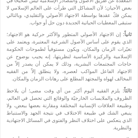
المعقدّة عن طريق الأصول والمصادر الإسلامية ليس صحيحاً في
بعض الأحيان؛ لأن المشاكل التي طرأت على العالم الإسلامي لا
يمكن فكّ عقدها بواسطة الاجتهاد الأصولي والتقليدي، وبالتالي
ستبقى المعطيات الحياتية الجديدة دون حل أو جواب.
ثانياً:
إن الاجتهاد الأصولي المتطور والأكثر حركية هو الاجتهاد؛
الذي يقوم على أساس الأصول الشرعية المعتبرة، ويعتمد على
تغيّرات الزمان والمكان، ويكون مستوفياً لطموحات الحكومة
الإسلامية والركيزة الأساسية لنظريتها، إنه يجيب بوضوح عن
حاجات المجتمعات البشرية، وذلك لا يمكن أن يصدر إلاّ من
الاجتهاد الفاعل المواكب لعصره، ولا ينطلق إلاّ من الفقيه
المخالف لهواه والمجتهد المطلع على رهانات الزمان والمكان.
ثالثاً:
يلزم الفقيه اليوم أكثر من أي وقت مضى؛ أن يلاحظ
الظروف والملابسات الخارجيّة والوقائع التي تحصل في العالم،
وطبيعة العلاقات الإنسانية المختلفة ومقارنة بعضها ببعض، ولا
ينبغي الشك في طبيعة الاختلاف في نتيجة الجهد والاستنباط
الذي ينعكس على اختلاف النظر والفتوى في المسائل الاجتهادية
والنظرية.