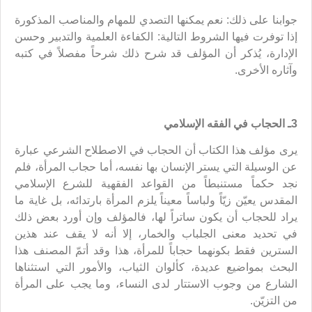
جوابنا على ذلك: نعم يمكنها التصدي للمهام والمناصب المذكورة
إذا توفرت فيها الشروط التالية: الكفاءة العلمية والتدبير وحسن
الإدارة، يُذكر أن المؤلف قد شرح ذلك شرحاً مفصلاً في كتبه
وآثاره الأخرى.
3ـ الحجاب في الفقه الإسلامي
يرى مؤلف هذا الكتاب أن الحجاب في الاصطلاح الشرعي عبارة
عن الوسيلة التي يستر الإنسان بها نفسه، أما حجاب المرأة، فلم
نجد حكماً مستنبطاً من القواعد الفقهية للشرع الإسلامي
المقدس يعيّن زيّاً ولباساً معيناً يلزم المرأة بارتدائه، بل غاية ما
يراد للحجاب أن يكون ساتراً لها، فالمؤلف وإن أورد بعض ذلك
في تحديد معنى الجلباب والخمار، إلا أنه لا يقف عند هذين
السترين فقط بكونهما حجاباً للمرأة، هذا وقد أتمّ المصنف هذا
البحث بمواضيع عديدة، كألوان الثياب، والأمور التي استثناها
الشارع من وجوب الاستتار لدى النساء، وما يجب على المرأة
من التزيّن.