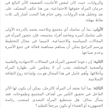
والروايات. حيث كان لبعض الأحاديث الضعيفة الأثر البالغ في
حرمان المرأة حقوقها الاجتماعية، من هنا عكف المصنّف على
نقد وتحليل هذه الروايات، وفي ختام هذا البحث أشار إلى ثلاث
نقاط مهمّة:
الأولى:
بما أن تماسك أي مجتمع وتلاحمه يعتمد بالدرجة الأولى
على تماسك أسره وتعاضد أفراد مجتمعه، فإن حضور المرأة في
المجالات السياسية والاجتماعية، لاسيما في مجال التخطيط
ورسم البرامج يمكن أن يساهم مساهمة فعالة في جمع الأسرة
وعدم ضياعها.
الثانية:
إن دعوتنا لحضور المرأة في المجالات الاجتهادية والعلمية
والصحية المختلفة، يجب أن لا ينعكس على طهارة المرأة
وأخلاقها. وأهم عامل في هذا المجال هو بث وإشاعة روح الثقافة
الإسلامية.
الثالثة:
بما أننا نعتقد أن المرأة كالرجل، يمكن أن يكون لها الأثر
الفاعل في تحقيق الكثير من أهداف المجتمع وطموحاته، فقد
يسأل سائل: هل تستطيع المرأة التصدي لمنصب رئاسة
الجمهورية أو القضاء أو تكون مرجعاً للتقليد؟