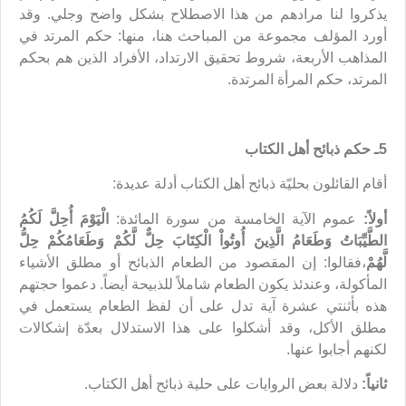
يذكروا لنا مرادهم من هذا الاصطلاح بشكل واضح وجلي. وقد
أورد المؤلف مجموعة من المباحث هنا، منها: حكم المرتد في
المذاهب الأربعة، شروط تحقيق الارتداد، الأفراد الذين هم بحكم
المرتد، حكم المرأة المرتدة.
5ـ حكم ذبائح أهل الكتاب
أقام القائلون بحليّة ذبائح أهل الكتاب أدلة عديدة:
أولاً:
عموم الآية الخامسة من سورة المائدة:
الْيَوْمَ أُحِلَّ لَكُمُ
الطَّيِّبَاتُ وَطَعَامُ الَّذِينَ أُوتُواْ الْكِتَابَ حِلٌّ لَّكُمْ وَطَعَامُكُمْ حِلُّ
لَّهُمْ
،فقالوا: إن المقصود من الطعام الذبائح أو مطلق الأشياء
المأكولة، وعندئذ يكون الطعام شاملاً للذبيحة أيضاً. دعموا حجتهم
هذه بأثنتي عشرة آية تدل على أن لفظ الطعام يستعمل في
مطلق الأكل، وقد أشكلوا على هذا الاستدلال بعدّة إشكالات
لكنهم أجابوا عنها.
ثانياً:
دلالة بعض الروايات على حلية ذبائح أهل الكتاب.