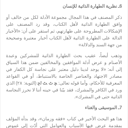
6ـ نظرية الطهارة الذاتية للإنسان
ذكر المصنف في هذا المجال مجموعة الأدلة لكل من خالف أو
وافق الطهارة الذاتية لأهل الكتاب، وقد رد المصنف على
الإشكالات المطروحة على طهارتهم، ثم استقر على أن: «الأخبار
الدالة على الطهارة الذاتية لأهل الكتاب أخبار معتبرة وصحيحة
من جهة السند والدلالة»
وذهب أيضاً، عقيب بحث الطهارة الذاتية للمشركين وعبدة
الأصنام و عرض أدلة الموافقين والمخالفين ضمن هذا السياق
إلى أنه: «لا يوجد لدينا دليل معتبر على نجاسة كل الكفار في
مصادر الاجتهاد والعناصر الخاصة بالاستنباط، أو في القواعد
المعرفية للأحكام، وأما قوله تعالى:
ﭽ
ﭢ ﭣ ﭤ
ﭼ
(التوبة: ٢٨) الذي
ورد في الكافر والمشرك، فقد بيّنا في حينه أننا لا نحرز النجاسة
الذاتية حتى في المشرك».
7ـ الموسيقى والغناء
هذا هو البحث الأخير في كتاب «فقه وزمان»، وقد بدأه المؤلف
بمقدمة عرض فيها الأسباب والعوامل التي أدّت إلى غموض