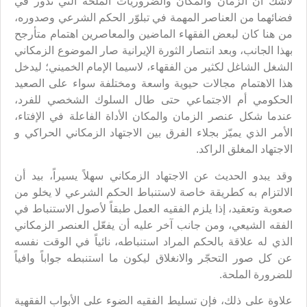
لاشك أن الزمان والمكان والضروريات الملحة التي تدور في
فضائهما من العناصر المهمة في تبلوّر الحكم الشرعي وصدوره،
من هنا كان لبعض الفقهاء الماضين والمعاصرين اهتمام متأرجح
بهذا الجانب، وبعد انتصار الثورة الإيرانية صار الموضوع الزمكاني
الشغل الشاغل لكثير من الفقهاء، لاسيما الإمام الخميني؛ ليدخل
هذا الاهتمام مجالات حيوية واسعة ومختلفة سواء على الصعيد
الحكومي أم الاجتماعي حتى طال السلوك الشخصي للفرد،
عندما شكل عنصر الزمان والمكان الأداة الفاعلة في الإفتاء،
الأمر الذي يميّز بجلاء الفرق بين الاجتهاد الزمكاني الحراكي و
الاجتهاد المغلق الراكد.
وقد يبدو الحديث عن الاجتهاد الزمكاني سهلاً يسيراً، بيد أن
الالتزام به كطريقة خاصة لاستنباط الحكم الشرعي لا يخلو من
صعوبة وتعقيد، إذا يلزم الفقيه العمل طبقاً لأصول الاستنباط في
الفقه الشيعي، ومن جانب آخر عليه أن يفعّل العنصر الزمكاني
الذي له علاقة بالحكم المراد استنباطه، نائياً في الوقت نفسه
عن كل صور التحجّر والانغلاق ليكون ما استنبطه جواباً وافياً
للضرورة الملحة.
علاوة على ذلك، فإن تسليط الفقيه الضوء على الأبواب الفقهية