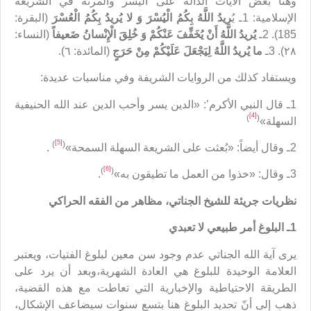
وهنا بعض الآيات الدالة على اليسر والمرنة في الشريعة
الإسلامية: 1ـ يُ
ريدُ اللَّهُ بِکُمُ الْيُسْرَ وَ لا يُريدُ بِکُمُ الْعُسْرَ
(البقرة:
185). 2ـ
يُريدُ اللَّهُ أَنْ يُخَفِّفَ عَنْکُمْ وَ خُلِقَ الْإِنْسانُ ضَعيفاً
(النساء:
٢٨). 3ـ
ما يُريدُ اللَّهُ لِيَجْعَلَ عَلَيْکُمْ مِنْ حَرَجٍ
(المائدة: ٦).
ويستفاد كذلك من الروايات الشريفة وفي مناسبات عديدة:
1ـ قال النبي الأكرم’: «الدين يسر وأحب الدين عند الله الحنيفية
[4]
)
(
السهلة»
[5]
)
(
2ـ وقال أيضاً: «بُعثت على الشريعة السهلة السمحة»
.
[6]
)
(
3ـ وقال: «خذوا من العمل ما تطيقون به»
.
نظريات جريئة للشيخ الجناتي، مظاهر من الفقه الحراكي
1ـ البلوغ أمر طبيعي لا تعبدي
يرى آية الله الجناتي عدم وجود سن معين لبلوغ الفتيات، ويعتبر
العلامة الوحيدة للبلوغ هي العادة الشهرية،وبعد أن يرد على
الطريقة الاحتياطية والإخبارية التي تعاطت مع هذه القضية،
ذهب إلى أنّ تحديد البلوغ هنا بتسع سنوات سيضاعف الإشكال،