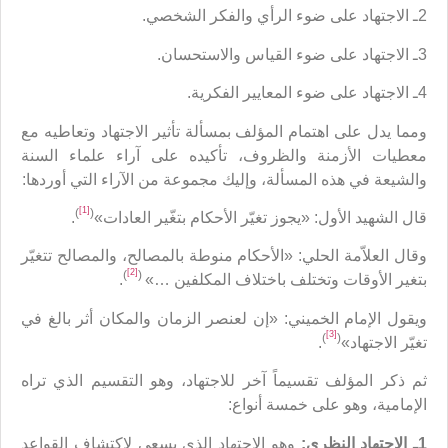
2ـ الاجتهاد على ضوء الرأي والفكر الشخصي.
3ـ الاجتهاد على ضوء القياس والاستحسان.
4ـ الاجتهاد على ضوء المعايير الفكرية.
ومما يدل على اهتمام المؤلف بمسألة تأثير الاجتهاد وتعاطيه مع
معطيات الأزمنة والظروف، تأكيده على آراء علماء السنة
والشيعة في هذه المسألة، وإليك مجموعة من الآراء التي أوردها:
[1]
)
(
قال الشهيد الأول: «يجوز تغيّر الأحكام بتغّير العادات»
.
وقال العلاّمة الحلي: «الأحكام منوطة بالمصالح، والمصالح تتغيّر
[2]
)
(
بتغير الأوقات وتختلف باختلاف المكلفين …»
.
ويقول الإمام الخميني: «إن لعنصر الزمان والمكان أثر بالغ في
[3]
)
(
تغيّر الاجتهاد»
.
ثم ذكر المؤلف تقسيماً آخر للاجتهاد، وهو التقسيم الذي تراه
الإمامية، وهو على خمسة أنواع:
1ـ الاجتهاد النظري:
وهو الاجتهاد الذي يسعى لاكتشاف القواعد