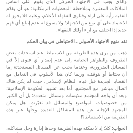
والذي يجب في الاجتهاد الحركي الذي يقوم على أساس
الملاكات المعتبرة وملاحظة المعطيات الزمكانية؛ هو أن يقدّم
الفقيه رأيه على آراء وفتاوى الفقهاء الأعلام، وعليه فلا يجوز له
الاعتماد على أي نوع من الاجتهاد؛ ولا يسوغ له عدم إتباع أي فهم
جديد إذا اختلف مع آراء أولئك الفقهاء .
نقد منهج الاجتهاد الأصولي ـ الاحتياطي في بيان الحكم
ذهب من يرى هذه الطريقة من الاستنباط عند استحداث بعض
الظروف والظواهر الحياتية إلى عدم إصدار أي فتوى إلاّ في
المسائل الضرورية، وعندما يجيب عن المسائل المستحدثة إما
أن يحتاط أو يتوقف، وربما كان هذا الأسلوب في التعامل مع
القضايا الجديدة قبل قيام النظام الإسلامي، حيث لم يكن هناك
اتصال مباشر مع المجتمع، أما بعد تشييد الحكومة الإسلامية؛
وبعد أن واجه المجتمع ملابسات ومسائل متعددة؛ بل أن الكثير
من خصوصيات المواضيع والمسائل قد تغيّرت، هل يمكن
للمجتهد الإجابة عن هذه المشاكل العديدة وحلّها عبر هذه
الطريقة من الاستنباط؟!
الجواب:
كلا؛ إذ لا يمكنه بهذه الطريقة وحدها إدارة وحل مشاكله،