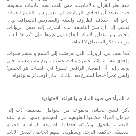
جهة نظر القرآن والأحاديث، حتى بلغت تسع علامات متفاوتة،
حيث يعتقد أن اختلاف الروايات في تعيين سن البلوغ للفتيات
راجع إلى اختلاف الظروف والبيئة والتضاريس الجغرافية و….
فذهب إلى أن سنّ التاسعة الذي أشارت إليه بعض الروايات
مختص بمن تقطن الأماكن الحارّة دون غيرها، فإن ذكر هذا السن
من باب ذكر المصداق لا الماهية.
كما بحث في الروايات التي تعرضّت إلى التسع والعشر سنوات
وإحدى عشرة واثنتا عشرة وثلاث عشرة وأربع عشرة سنة، حتى
توصل إلى أن المعيار الواقعي للبلوغ في الفتيات هو الحيض؛
وليس عمراً خاصاً،ليشرع بعد ذلك في بيان أوفى لرأيه وفتواه.
2ـ المرأة في ضوء المبادى والقواعد الاجتهادية
ذكر الشيخ الجناتي مجموعة من العوامل المختلفة أدّت إلى
حرمان المرأة مكانتها الطبيعية في المجتمع، ومنها: عدم الثقة
بالنفس، والجهل والأميّة، فقدانها الطريقة المناسبة للحياة،
العصبيّة، حاكميه الرجل وسطوته، الفهم الخاطئ لبعض الآيات