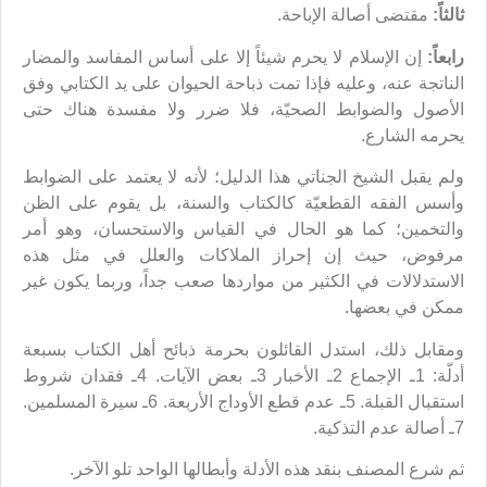
ثالثاً:
مقتضى أصالة الإباحة.
رابعاً:
إن الإسلام لا يحرم شيئاً إلا على أساس المفاسد والمضار
الناتجة عنه، وعليه فإذا تمت ذباحة الحيوان على يد الكتابي وفق
الأصول والضوابط الصحيّة، فلا ضرر ولا مفسدة هناك حتى
يحرمه الشارع.
ولم يقبل الشيخ الجناتي هذا الدليل؛ لأنه لا يعتمد على الضوابط
وأسس الفقه القطعيّة كالكتاب والسنة، بل يقوم على الظن
والتخمين؛ كما هو الحال في القياس والاستحسان، وهو أمر
مرفوض، حيث إن إحراز الملاكات والعلل في مثل هذه
الاستدلالات في الكثير من مواردها صعب جداً، وربما يكون غير
ممكن في بعضها.
ومقابل ذلك، استدل القائلون بحرمة ذبائح أهل الكتاب بسبعة
أدلّة: 1ـ الإجماع 2ـ الأخبار 3ـ بعض الآيات. 4ـ فقدان شروط
استقبال القبلة. 5ـ عدم قطع الأوداج الأربعة. 6ـ سيرة المسلمين.
7ـ أصالة عدم التذكية.
ثم شرع المصنف بنقد هذه الأدلة وأبطالها الواحد تلو الآخر.