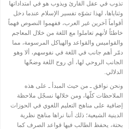
تذوب في عقل القارئ ويذوب هو في امتداداتها
وثناياها، لهذا تشوّه تفسير الإسلام عندما دخل
أقواماً آخرين غير العرب، ففهموا النصوص فهماً
خاطئاً لأنهم تعاملوا مع اللغة من خلال المعاجم
والقواميس والقواعد والهياكل المرسومة، مما
دمّر أهم جانب في اللغة في نفوسهم، ألا وهو
الجانب الروحي لها، أي روح اللغة وضخّها
الدلالي.
ونحن نوافق ـ من حيث المبدأ ـ على هذه
الملاحظات كلّها، ومن خلالها نسجّل ملاحظة
إضافية على مناهج التعليم اللغوي في الحوزات
الدينية الشيعية؛ ذلك أننا نراها مناهج نظرية
بحتة، يحفظ الطالب فيها قواعد الصرف كما