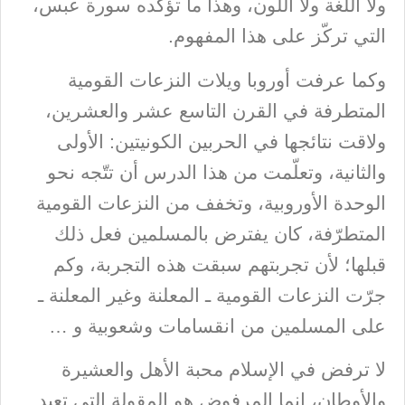
ولا اللغة ولا اللون، وهذا ما تؤكّده سورة عبس،
التي تركّز على هذا المفهوم.
وكما عرفت أوروبا ويلات النزعات القومية
المتطرفة في القرن التاسع عشر والعشرين،
ولاقت نتائجها في الحربين الكونيتين: الأولى
والثانية، وتعلّمت من هذا الدرس أن تتّجه نحو
الوحدة الأوروبية، وتخفف من النزعات القومية
المتطرّفة، كان يفترض بالمسلمين فعل ذلك
قبلها؛ لأن تجربتهم سبقت هذه التجربة، وكم
جرّت النزعات القومية ـ المعلنة وغير المعلنة ـ
على المسلمين من انقسامات وشعوبية و …
لا ترفض في الإسلام محبة الأهل والعشيرة
والأوطان، إنما المرفوض هو المقولة التي تعيد