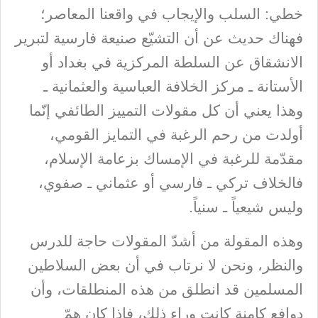
خطي: السلب والإيجاب في واقعنا المعاصر؛
فهناك حديث عن أن التشيّع صنيعة فارسية لتبرير
الانشقاق عن السلطة المركزية في بغداد أو
الأستانة ـ مركز الخلافة العباسية والعثمانية ـ
وهذا يعني أن كل مقولات التمييز الطائفي إنّما
أولدت من رحم الرغبة في التمايز القومي،
مقدّمة للرغبة في الإمساك بزعامة الإسلام،
فالخلاف تركي ـ فارسي أو عثماني ـ صفوي،
وليس شيعياً ـ سنياً.
وهذه المقولة من أشدّ المقولات حاجة للدرس
والنظر، ونحن لا نرتاب في أن بعض السلاطين
المسلمين قد انطلق من هذه المنطلقات، وأن
دوافع كامنة كانت وراء ذلك، فإذا كان همّ