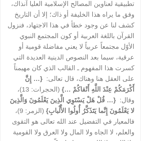
تطبيقية لعناوين المصالح الإسلامية العليا آنذاك،
وفق ما يراه هذا الخليفة أو ذاك؛ إلا أن التاريخ
كشف لنا عن وجود خطأ في هذا الاجتهاد، فنزول
القرآن باللغة العربية أو كون المجتمع النبوي
الأوّل مجتمعاً عربياً لا يعني مفاضلة قومية أو
عرقية، سيما بعد النصوص الدينية العديدة التي
كسرت هذا المفهوم ـ القالب الذي كان مهيمناً
على العقل هنا وهناك، قال تعالى:
{… إِنَّ
أَكْرَمَكُمْ عِنْدَ اللَّهِ أَتْقاكُمْ …}
(الحجرات: 13)،
وقال:
{… قُلْ هَلْ يَسْتَوِي الَّذِينَ يَعْلَمُونَ وَالَّذِينَ
لا يَعْلَمُونَ إِنَّما يَتَذَكَّرُ أُولُوا الأَْلْبابِ}
(الزمر: 9)،
فالمعيار في التفضيل عند الله تعالى هو التقوى
والعلم، لا الجاه ولا المال ولا العرق ولا القومية