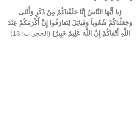
{
يا أَيُّهَا النَّاسُ إِنَّا خَلَقْناكُمْ مِنْ ذَكَرٍ وَأُنْثى
وَجَعَلْناكُمْ شُعُوباً وَقَبائِلَ لِتَعارَفُوا إِنَّ أَكْرَمَكُمْ عِنْدَ
اللَّهِ أَتْقاكُمْ إِنَّ اللَّهَ عَلِيمٌ خَبِيرٌ
}
(الحجرات: 13)