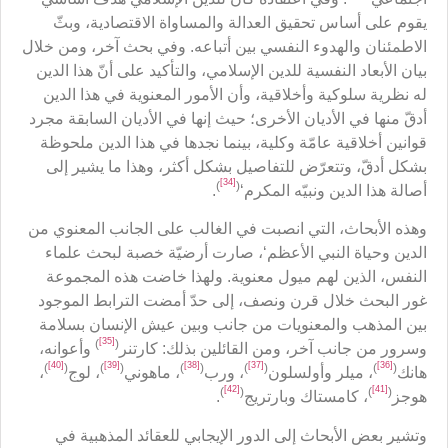
يقوم على أساس تحقيق العدالة والمساواة الاقتصادية، وبثّ
الاطمئنان والهدوء النفسي بين أتباعه. وفي بحث آخر، ومن خلال
بيان الأبعاد النفسية للدين الإسلامي، والتأكيد على أنّ هذا الدين
له نظرية سلوكية وأخلاقية، وأن الأمور المعنوية في هذا الدين
أدقّ منها في الأديان الأخرى؛ حيث إنها في الأديان السابقة مجرد
قوانين أخلاقية عامّة وكلية، بينما نجدها في هذا الدين ملحوظة
بشكل أدقّ، وتتعرّض للتفاصيل بشكل أكثر، وهذا ما يشير إلى
[34]
)
(
أصالة هذا الدين ونبيّه المكرم‘
.
وهذه الأبحاث، التي انصبت في الغالب على الجانب المعنوي من
الدين وحياة النبي الأعظم‘، صارت أرضيّة خصبة لبحث علماء
النفس، الذين لهم ميول معنوية. ولهذا خاضت هذه المجموعة
غور البحث خلال قرن ونصف، إلى حدّ أمضت الترابط الموجود
بين المذهب والمعنويات من جانب وبين عيش الإنسان بسلامة
[35]
)
(
وسرور من جانب آخر، ومن القائلين بذلك: كارتنر
وأعوانه،
[40]
[39]
[38]
[37]
[36]
)
(
)
(
)
(
)
(
)
(
هانك
، ميلر وأولسلون
، ورب
، ماهوني
، لوج
،
[42]
[41]
)
(
)
(
هوجز
، كامستاك وبارتريج
.
وتشير بعض الأبحاث إلى الدور الإيجابي للعقائد المذهبية في