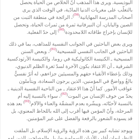
البوذيسية. ويرى هذا المذهب أنّ الخلاص من الحياة يحصل
بالتغلّب على مغريات الدنيا المادّية، في الوقت الذي يرى
[59]
)
(
أصحاب المدرسة المهايانية
، الرائجة في منطقة التبت من
الصين واليابان، أن النيرفانية ثمرة من ثمرات الحياة، وتحصل
[60]
)
(
للإنسان بإخراج طاقاته اللامحدودة
إلى حدّ الفعلية.
ويرى بعض الباحثين في الجوانب النفسية للمذاهب، بما في ذلك
[61]
)
(
الباحثين في الجانب النفسي للمسيحية
، وبعض السنن
المسيحية ـ الكنيسة الكاثوليكية في روما، والكنيسة الأرثودكسية
الشرقية ـ أن الاعتقاد بكون الآخرة لسدّ ثغرة الظلم الدنيوي،
وذلك بإعطاء الأتقياء حقهم والمسيئين جزاءهم، له أثرٌ نفسيٌّ
بالغٌ وواضحٌ في المؤمنين، الذين يرجون السعادة، ويتأملون
عواقب الأمور. كما أنّ هذا الاعتقاد ـ من الناحية النفسية الدينية ـ
[62]
)
(
يحدّ من خوف الإنسان من الموت
، سواء بالنسبة إليه أم
[63]
)
(
بالنسبة لأحبّائه، ويبشّره بعدم المشقّة والعناء والآلام
بعد هذه
المرحلة، وأنّ المؤمن فيها أقرب إلى الله باللحاظ المعنوي، بل
قد يسوده الشعور بالرفعة والفضل على غير المؤمنين.
ويوجد تشابه كبير بين هذه الرؤية والرؤية الإسلام، بل الملفت
للنظر إيمان أغلب الأديان السماوية بها، بل والمصلحين الذين لهم