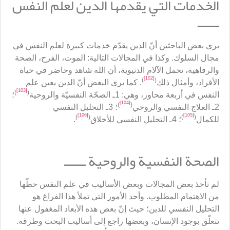
الخدمات التي يقدمها الدين لعلم النفس
ــــــ
يرى بعض الباحثين أنّ الدين يقدّم خدمات كبيرة لعلم النفس في
مجال السلوك. وكذا في المجالات التالية: الموت، الفرح، الصحة
والرفاهية، تحمل الآلام الدنيوية، أن الله شاهد وحاضر في حياة
[102]
)
(
الأفراد، وأمثال ذلك
. كما يرى البعض أنّ الدين يعين علم
[103]
)
(
النفس في أربعة محاور، وهي: 1ـ الصحّة النفسيّة والروحية
؛
[104]
)
(
2ـ العلاج النفسي والروحي
؛ 3ـ التحليل النفسي
[106]
[105]
)
(
)
(
للكمال
؛ 4ـ التحليل النفسي للأخلاق
.
الصحة النفسية والروحية ــــــ
لم تأخذ بعض المجالات وبعض الأساليب في علم النفس حظّها
من الاهتمام المطلوب. وأحد الأمور التي تملأ هذا الفراغ هو
التحليل النفسي للدين؛ حيث إنّ بعض هذه الأبعاد المغفول عنها
تتعلّق بوجود الإنسان، وبعضها راجع إلى أساليب البحث وطرقه.