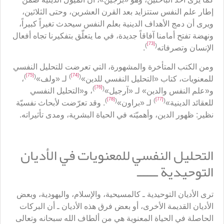
إطار علم النفس ستتزايد بعد القرن العشرين، وحتى الثلاثين،
ويرى أن دمج الأهداف الدينية بعلم النفس سيحدث تغيراً كبيراً،
ونهضة تفتح أمامنا آفاقاً جديدة، في ما يتعلّق بتفكيرنا تجاه أفعال
[73]
)
(
الإنسان وتصرفاته
.
ومن الكتب المتأخرة والمشهورة، التي تعرضت للتحليل النفسي
[75]
[74]
)
(
)
(
للمعنويات، كتاب «التحليل النفسي للدين»
لـ «ولف»
،
[76]
)
(
و«علم النفس والدين» لـ «آرجيل»
، و«التحليل النفسي
[78]
[77]
)
(
)
(
للعقائد الدينية»
لـ «براون»
. وقد تعرّضت لأبحاث نفسيّة
نظير: ظهور الدين، وأهميّته في الحياة البشرية، ومدى تأثيراته.
التحليل النفسي للمعنويات في الأديان
التوحيدية ــــــ
ترى الأديان التوحيدية ـ كالمسيحية، والإسلام، واليهودية، وبعض
الأديان القديمة الأخرى، أو بعض فرق هذه الأديان ـ أن البركات
الحاصلة في الحياة المعنوية هي من ألطاف الله سبحانه وتعالى