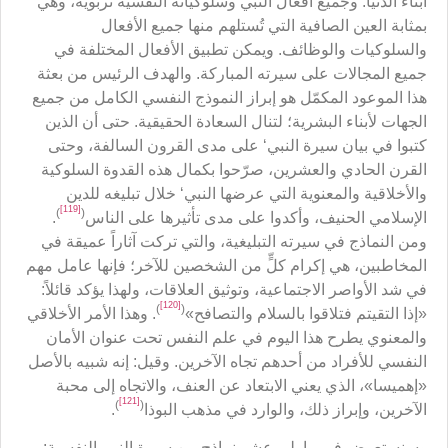
أبناء الدنيا. وجميع أفعال النبي وسلوكياته النفسية تربوية، وهي
بمثابة العين الصافية التي تُستلهم منها جميع الأفعال
والسلوكيات والوظائف. ويمكن تطبيق الأفعال المختلفة في
جميع المجالات على سيرته المباركة. والهدف الرئيس من بعثة
هذا الموعود المكمّل هو إبراز النموذج النفسي الكامل من جميع
الجهات لأبناء البشرية؛ لتنال السعادة الحقيقية. حتى أن الذين
كتبوا في بيان سيرة النبي‘ على مدى القرون السالفة، وحتى
القرن الحادي والعشرين، صرّحوا بكمال هذه القدوة السلوكية
والأخلاقية والمعنوية التي عرضها النبي‘ خلال تبليغه للدين
[119]
)
(
الإسلامي الحنيف، وأكدوا على مدى تأثيرها على الناس
.
ومن النماذج في سيرته التبليغية، والتي تركت آثاراً عميقة في
المخاطبين، هي إكرام كلٍّ من الشخصين للآخر؛ فإنها عامل مهم
في شد الأواصر الاجتماعية، وتوثيق العلاقات، ولهذا يؤكد قائلاً:
[120]
)
(
«إذا التقيتم فتلاقوا بالسلام والتصافح»
. وهذا الأمر الأخلاقي
والمعنوي يطرح هذا اليوم في علم النفس تحت عنوان الأمان
النفسي للأفراد من أحدهم تجاه الآخرين. وقيل: إنه شبيه بالأصل
«إهميسا»، الذي يعني الابتعاد عن العنف، والاتجاه إلى محبة
[121]
)
(
الآخرين، وإبراز ذلك، والوارد في مذهب البوذا
.
وسنستعرض في ما يلي عشر نماذج من سيرة النبي النفسية: