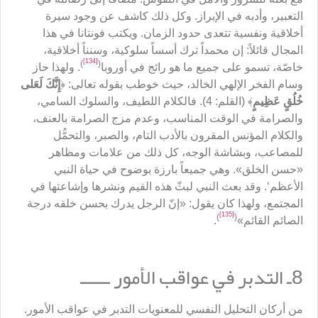
التعبير، وأدبه في الإبراز. وكل ذلك كاشف عن وجود سيرة
أخلاقية ونفسية تتعدى حدود الزمان. ويكتب فونتانا في هذا
المجال قائلاً: إن محمداً ترك أسساً سلوكية، وسنناً أخلاقية،
[134]
)
(
خاصّة، تسمو على جميع ما هو رائج في أوروبا
. ولهذا حاز
وسام الفخر الإلهي الخالد، حيث خوطب بقوله تعالى: ﴿
إِنَّكَ لَعَلى
خُلُقٍ عَظِيمٍ
﴾ (القلم: 4). فالكلام اللطيف، والسلوك السامي،
والصرامة في الوقت المناسب، وعدم مزج الصرامة بالعنف،
والكلام المؤنس المقرون بالأدب التام، والصبر، والتحمُّل
للمصاعب، وبشاشة الوجه، كل ذلك من علامات ومظاهر
«حسن الخلق». وهي جميعاً بارزة بوضوح في حياة النبي
الأعظم‘. وقد بعث النبي لبثّ هذه القيم ونشرها وإشاعتها في
المجتمع، ولهذا كان يقول: «إنّ الرجل يدرك بحسن خلقه درجة
[135]
)
(
الصائم القائم»
.
8ـ التدبر في عواقب الأمور ــــــ
من أركان التحليل النفسي للمعنويات التدبر في عواقب الأمور.