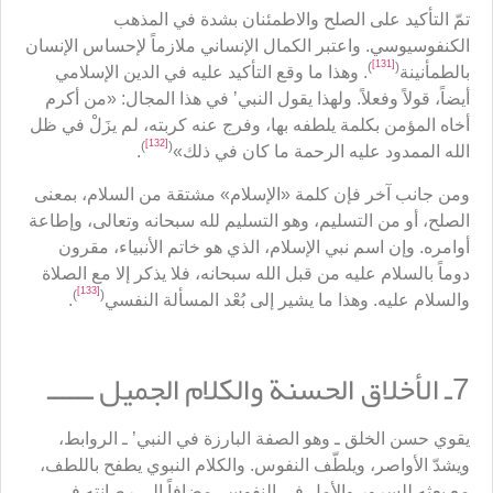
تمّ التأكيد على الصلح والاطمئنان بشدة في المذهب
الكنفوسيوسي. واعتبر الكمال الإنساني ملازماً لإحساس الإنسان
[131]
)
(
بالطمأنينة
. وهذا ما وقع التأكيد عليه في الدين الإسلامي
أيضاً، قولاً وفعلاً. ولهذا يقول النبي’ في هذا المجال: «من أكرم
أخاه المؤمن بكلمة يلطفه بها، وفرج عنه كربته، لم يزَلْ في ظل
[132]
)
(
الله الممدود عليه الرحمة ما كان في ذلك»
.
ومن جانب آخر فإن كلمة «الإسلام» مشتقة من السلام، بمعنى
الصلح، أو من التسليم، وهو التسليم لله سبحانه وتعالى، وإطاعة
أوامره. وإن اسم نبي الإسلام، الذي هو خاتم الأنبياء، مقرون
دوماً بالسلام عليه من قبل الله سبحانه، فلا يذكر إلا مع الصلاة
[133]
)
(
والسلام عليه. وهذا ما يشير إلى بُعْد المسألة النفسي
.
7ـ الأخلاق الحسنة والكلام الجميل ــــــ
يقوي حسن الخلق ـ وهو الصفة البارزة في النبي’ ـ الروابط،
ويشدّ الأواصر، ويلطّف النفوس. والكلام النبوي يطفح باللطف،
مع بعثه للسرور والأمل في النفوس. مضافاً إلى رصانته في