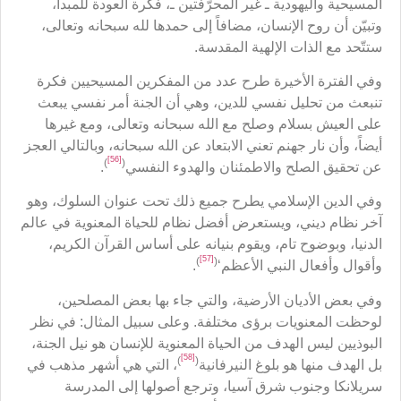
المسيحية واليهودية ـ غير المحرّفتين ـ، فكرة العودة للمبدأ،
وتبيّن أن روح الإنسان، مضافاً إلى حمدها لله سبحانه وتعالى،
ستتّحد مع الذات الإلهية المقدسة.
وفي الفترة الأخيرة طرح عدد من المفكرين المسيحيين فكرة
تنبعث من تحليل نفسي للدين، وهي أن الجنة أمر نفسي يبعث
على العيش بسلام وصلح مع الله سبحانه وتعالى، ومع غيرها
أيضاً، وأن نار جهنم تعني الابتعاد عن الله سبحانه، وبالتالي العجز
[56]
)
(
عن تحقيق الصلح والاطمئنان والهدوء النفسي
.
وفي الدين الإسلامي يطرح جميع ذلك تحت عنوان السلوك، وهو
آخر نظام ديني، ويستعرض أفضل نظام للحياة المعنوية في عالم
الدنيا، وبوضوح تام، ويقوم بنيانه على أساس القرآن الكريم،
[57]
)
(
وأقوال وأفعال النبي الأعظم‘
.
وفي بعض الأديان الأرضية، والتي جاء بها بعض المصلحين،
لوحظت المعنويات برؤى مختلفة. وعلى سبيل المثال: في نظر
البوذيين ليس الهدف من الحياة المعنوية للإنسان هو نيل الجنة،
[58]
)
(
بل الهدف منها هو بلوغ النيرفانية
، التي هي أشهر مذهب في
سريلانكا وجنوب شرق آسيا، وترجع أصولها إلى المدرسة