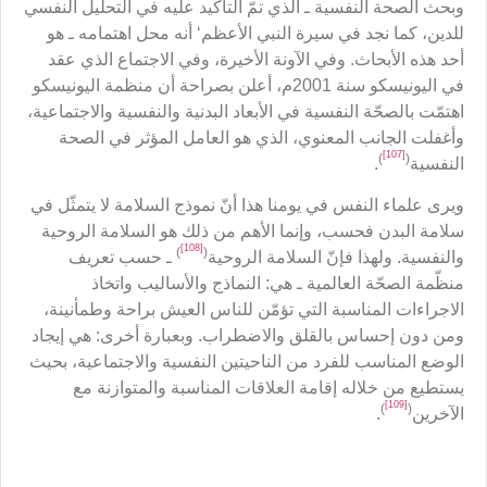
وبحث الصحة النفسية ـ الذي تمّ التأكيد عليه في التحليل النفسي
للدين، كما نجد في سيرة النبي الأعظم‘ أنه محل اهتمامه ـ هو
أحد هذه الأبحاث. وفي الآونة الأخيرة، وفي الاجتماع الذي عقد
في اليونيسكو سنة 2001م، أعلن بصراحة أن منظمة اليونيسكو
اهتمّت بالصحّة النفسية في الأبعاد البدنية والنفسية والاجتماعية،
وأغفلت الجانب المعنوي، الذي هو العامل المؤثر في الصحة
[107]
)
(
النفسية
.
ويرى علماء النفس في يومنا هذا أنّ نموذج السلامة لا يتمثّل في
سلامة البدن فحسب، وإنما الأهم من ذلك هو السلامة الروحية
[108]
)
(
والنفسية. ولهذا فإنّ السلامة الروحية
ـ حسب تعريف
منظّمة الصحّة العالمية ـ هي: النماذج والأساليب واتخاذ
الاجراءات المناسبة التي تؤمّن للناس العيش براحة وطمأنينة،
ومن دون إحساس بالقلق والاضطراب. وبعبارة أخرى: هي إيجاد
الوضع المناسب للفرد من الناحيتين النفسية والاجتماعية، بحيث
يستطيع من خلاله إقامة العلاقات المناسبة والمتوازنة مع
[109]
)
(
الآخرين
.