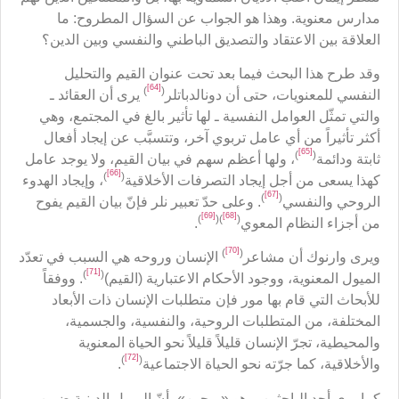
مدارس معنوية. وهذا هو الجواب عن السؤال المطروح: ما
العلاقة بين الاعتقاد والتصديق الباطني والنفسي وبين الدين؟
وقد طرح هذا البحث فيما بعد تحت عنوان القيم والتحليل
[64]
)
(
النفسي للمعنويات، حتى أن دونالدباتلر
يرى أن العقائد ـ
والتي تمثّل العوامل النفسية ـ لها تأثير بالغ في المجتمع، وهي
أكثر تأثيراً من أي عامل تربوي آخر، وتتسبَّب عن إيجاد أفعال
[65]
)
(
ثابتة ودائمة
، ولها أعظم سهم في بيان القيم، ولا يوجد عامل
[66]
)
(
كهذا يسعى من أجل إيجاد التصرفات الأخلاقية
، وإيجاد الهدوء
[67]
)
(
الروحي والنفسي
. وعلى حدّ تعبير نلر فإنّ بيان القيم يفوح
[69]
[68]
)
)(
(
من أجزاء النظام المعوي
.
[70]
)
(
ويرى وارنوك أن مشاعر
الإنسان وروحه هي السبب في تعدّد
[71]
)
(
الميول المعنوية، ووجود الأحكام الاعتبارية (القيم)
. ووفقاً
للأبحاث التي قام بها مور فإن متطلبات الإنسان ذات الأبعاد
المختلفة، من المتطلبات الروحية، والنفسية، والجسمية،
والمحيطية، تجرّ الإنسان قليلاً قليلاً نحو الحياة المعنوية
[72]
)
(
والأخلاقية، كما جرّته نحو الحياة الاجتماعية
.
كما يرى أحد الباحثين، وهو «برجين»، أنّ الميول الدينية ضمن