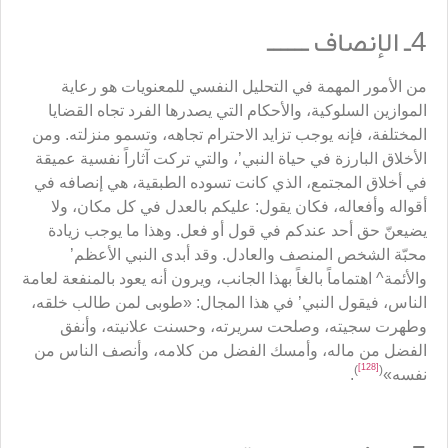
4ـ الإنصاف ــــــ
من الأمور المهمة في التحليل النفسي للمعنويات هو رعاية
الموازين السلوكية، والأحكام التي يصدرها الفرد تجاه القضايا
المختلفة، فإنه يوجب تزايد الاحترام تجاهه، وتسمو منزلته. ومن
الأخلاق البارزة في حياة النبي’، والتي تركت آثاراً نفسية عميقة
في أخلاق المجتمع، الذي كانت تسوده الطبقية، هي إنصافه في
أقواله وأفعاله، فكان يقول: عليكم بالعدل في كل مكان، ولا
يضيعنّ حق أحد عندكم في قول أو فعل. وهذا ما يوجب زيادة
محبّة الشخص المنصف والعادل. وقد أبدى النبي الأعظم’
والأئمة^ اهتماماً بالغاً بهذا الجانب، ويرون أنه يعود بالمنفعة لعامة
الناس، فيقول النبي’ في هذا المجال: «طوبى لمن طالب خلقه،
وطهرت سجيته، وصلحت سريرته، وحسنت علانيته، وأنفق
الفضل من ماله، وأمسك الفضل من كلامه، وأنصف الناس من
[128]
)
(
نفسه»
.