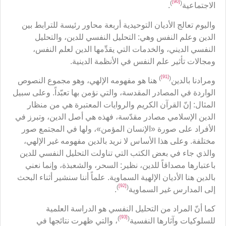
[90]
)
(
الاجتماعية
.
واليوم تعالج الأديان التوحيدية أربعة محاور رئيسة للترابط بين
الدين وعلم النفس وهي: التحليل النفسي للدين، والتحليل
النفسي الديني، والخدمات التي يقدِّمها الدين لعلم النفس،
ومجالات تأثير علم النفس في الأنظمة الدينية.
[91]
)
(
ومرادنا بالدين
هنا هو مفهومه الإلهي، وهو مجموع النصوص
الواردة في المصادر المقدسة، والتي نؤمن بها تعبّداً. وعلى سبيل
المثال: إنّ القرآن الكريم والروايات المعتبرة هي من منظار
الدين الإسلامي مصادر مقدّسة، فهذه هي أصل الدين، وتبرز في
الأفراد على صورة «الإنسان المؤمن»، ولها في المجتمع صور
مختلفة. وعلى هذا الأساس لا نريد بالدين مفهومه غير الإلهي،
والذي جاء في بعض الكتب التي تناولت التحليل النفسي للدين
باعتبارها مصداقاً للدين، نظير: السحر، والشعبذة، وإنما نعني
بالدين هنا الأديان الإلهية السماوية. علماً أننا سنشير أثناء البحث
[92]
)
(
إلى المدارس غير السماوية
.
كما أنّ المراد من التحليل النفسي هو الدراسة العلمية
[93]
)
(
للسلوكيات وآثارها النفسية
، والتي ظهرت نتائجها في