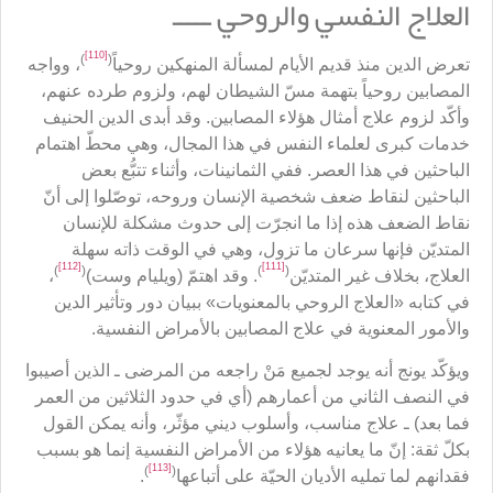
العلاج النفسي والروحي ـــــ
[110]
)
(
تعرض الدين منذ قديم الأيام لمسألة المنهكين روحياً
، وواجه
المصابين روحياً بتهمة مسّ الشيطان لهم، ولزوم طرده عنهم،
وأكّد لزوم علاج أمثال هؤلاء المصابين. وقد أبدى الدين الحنيف
خدمات كبرى لعلماء النفس في هذا المجال، وهي محطّ اهتمام
الباحثين في هذا العصر. ففي الثمانينات، وأثناء تتبُّع بعض
الباحثين لنقاط ضعف شخصية الإنسان وروحه، توصّلوا إلى أنّ
نقاط الضعف هذه إذا ما انجرّت إلى حدوث مشكلة للإنسان
المتديّن فإنها سرعان ما تزول، وهي في الوقت ذاته سهلة
[112]
[111]
)
(
)
(
العلاج، بخلاف غير المتديّن
. وقد اهتمّ (ويليام وست)
،
في كتابه «العلاج الروحي بالمعنويات» ببيان دور وتأثير الدين
والأمور المعنوية في علاج المصابين بالأمراض النفسية.
ويؤكّد يونج أنه يوجد لجميع مَنْ راجعه من المرضى ـ الذين أصيبوا
في النصف الثاني من أعمارهم (أي في حدود الثلاثين من العمر
فما بعد) ـ علاج مناسب، وأسلوب ديني مؤثّر، وأنه يمكن القول
بكلّ ثقة: إنّ ما يعانيه هؤلاء من الأمراض النفسية إنما هو بسبب
[113]
)
(
فقدانهم لما تمليه الأديان الحيّة على أتباعها
.