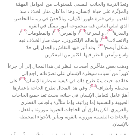
وتعدّ التربية والجانب النفسي للمعنويات من العوامل المهمّة
والمؤثّرة على حياة الإنسان. وهذا ما كان مثار الخلاف منذ
القديم، وفي فترة ظهور الأديان، وبالأخصّ في زماننا الحاضر،
الذي ابتلي الناس فيه بمجموعة أمور تتمثّل في القوة
[17]
[16]
[15]
[14]
)
(
)
(
)
(
)
(
والقدرة
، والسرعة
، والفرص
، والمعلومات
،
[18]
)
(
والاتصالات
، والعالم الإلكتروني، حيث صار الخلاف فيه
[19]
)
(
بشكل أوضح
. وقد أثير فيها النقاش والجدل إلى حدّ
واسع،وأمعن النظر فيها الكثير من المفكرين.
وذهب بعض متأخِّري أصحاب النظر في هذا المجال إلى أن جزءاً
كبيراً من أسباب سيطرة الإنسان على تصرّفاته راجع إلى
[20]
)
(
عقائده، حيث يتمّ طرح ذلك في كيفية سيطرة الإنسان
على
[21]
)
(
محيطه وأطرافه
. وفي هذا المجال تطرح الحاجة باعتبارها
أهمّ عامل لتعامل الإنسان في حياته، بحيث تعد جميع الحاجات
الحيوية والنفسية إما وراثية، وإما متأثِّرة بالجانب الفطري
والغريزي، لكن بفارق أن الحاجات الحيوية موروثة بالفعل،
والحاجات النفسية موروثة بالقوة، وتتأثر بالأجواء المحيطة
بالإنسان.