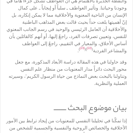
والنقطة الجديرة بالاهتمام هي أن العواطف تشكّل جزءاً هاماً في
وجودنا وحياتنا. وتأثير العواطف ـ سلباً أو إيجاباً ـ على كمال
الإنسان من الناحية المعنوية والأخلاقية مما لا يمكن إنكاره، بل
إنّ أهميتها بلغت حداً بحيث قالت بعض المذاهب الباطنية
والأخلاقية أن العامل الرئيسي والوحيد في رسم الجانب المعنوي
للنفس، وتعيين تصرفات الفرد، راجعٌ إليها، أو أنهم كالقائلين بأن
أساس الأخلاق، والمعيار في التقييم، راجعٌ إلى العواطف
[23]
[22]
)
)(
(
والمشاعر الفردية
.
وقد حاولنا في هذه المقالة دراسة الأبعاد المذكورة، مع جعل
محور البحث دائراً مدار المعنويات من منظار علم النفس.
وتناولنا بالبحث بعض النماذج من حياة الرسول الكريم‘، وسيرته
العملية والنظرية.
بيان موضوع البحث ــــــ
إذا تمكّنا في تحليلنا النفسي للمعنويات من إيجاد ترابط بين الأمور
الأخلاقية والخصائص الروحية والنفسية والجسمية للشخص من