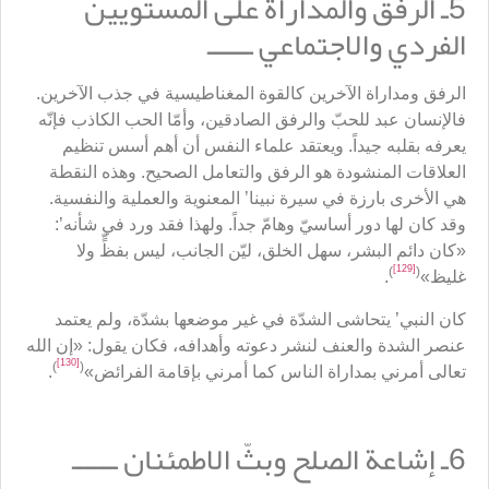
5ـ الرفق والمداراة على المستويين
الفردي والاجتماعي ــــــ
الرفق ومداراة الآخرين كالقوة المغناطيسية في جذب الآخرين.
فالإنسان عبد للحبّ والرفق الصادقين، وأمّا الحب الكاذب فإنّه
يعرفه بقلبه جيداً. ويعتقد علماء النفس أن أهم أسس تنظيم
العلاقات المنشودة هو الرفق والتعامل الصحيح. وهذه النقطة
هي الأخرى بارزة في سيرة نبينا’ المعنوية والعملية والنفسية.
وقد كان لها دور أساسيّ وهامّ جداً. ولهذا فقد ورد في شأنه’:
«كان دائم البشر، سهل الخلق، ليّن الجانب، ليس بفظٍّ ولا
[129]
)
(
غليظ»
.
كان النبي’ يتحاشى الشدّة في غير موضعها بشدّة، ولم يعتمد
عنصر الشدة والعنف لنشر دعوته وأهدافه، فكان يقول: «إن الله
[130]
)
(
تعالى أمرني بمداراة الناس كما أمرني بإقامة الفرائض»
.
6ـ إشاعة الصلح وبثّ الاطمئنان ــــــ