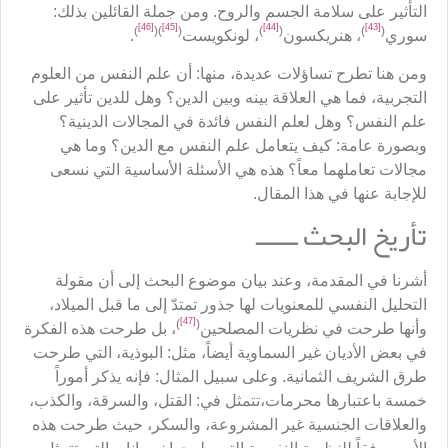
التأثير على سلامة الجسم والروح. ومن جملة القائلين بذلك:
[46]
[45]
[44]
[43]
)
)(
(
)
(
)
(
سوري
، هنريكسون
، لونكويست
.
ومن هنا تطرح تساؤلات عديدة، منها: أن علم النفس من العلوم
التجربية، فما هي العلاقة بينه وبين الدين؟ وهل للدين تأثير على
علم النفس؟ وهل لعلم النفس فائدة في المجالات الدينية؟
وبصورة عامة: كيف يتعامل علم النفس مع الدين؟ وما هي
مجالات تعاملهما معاً؟ هذه هي الأسئلة الأساسية التي نسعى
للإجابة عنها في هذا المقال.
تأريخ البحث ــــــ
أشرنا في المقدمة، وعند بيان موضوع البحث إلى أن مقولة
التحليل النفسي للمعنويات لها جذور تمتدّ إلى ما قبل الميلاد،
[47]
)
(
وأنها طرحت في نظريات المصلحين
، بل طرحت هذه الفكرة
في بعض الأديان غير السماوية أيضاً، مثل: البوذية، التي طرحت
طرق الشريف الثمانية. وعلى سبيل المثال: فإنه يذكر أموراً
خمسة باعتبارها محرمات،تتمثل في: القتل، والسرقة، والكذب،
والعلاقات الجنسية غير المشروعة، والسكر، حيث طرحت هذه