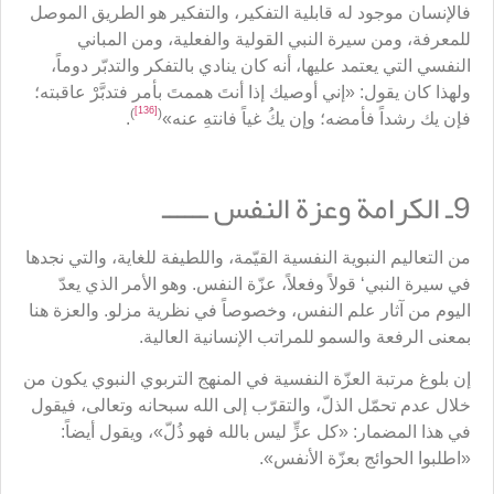
فالإنسان موجود له قابلية التفكير، والتفكير هو الطريق الموصل
للمعرفة، ومن سيرة النبي القولية والفعلية، ومن المباني
النفسي التي يعتمد عليها، أنه كان ينادي بالتفكر والتدبّر دوماً،
ولهذا كان يقول: «إني أوصيك إذا أنتَ هممتَ بأمر فتدبَّرْ عاقبته؛
[136]
)
(
فإن يك رشداً فأمضه؛ وإن يكُ غياً فانتهِ عنه»
.
9ـ الكرامة وعزة النفس ــــــ
من التعاليم النبوية النفسية القيّمة، واللطيفة للغاية، والتي نجدها
في سيرة النبي‘ قولاً وفعلاً، عزّة النفس. وهو الأمر الذي يعدّ
اليوم من آثار علم النفس، وخصوصاً في نظرية مزلو. والعزة هنا
بمعنى الرفعة والسمو للمراتب الإنسانية العالية.
إن بلوغ مرتبة العزّة النفسية في المنهج التربوي النبوي يكون من
خلال عدم تحمّل الذلّ، والتقرّب إلى الله سبحانه وتعالى، فيقول
في هذا المضمار: «كل عزٍّ ليس بالله فهو ذُلّ»، ويقول أيضاً:
«اطلبوا الحوائج بعزّة الأنفس».