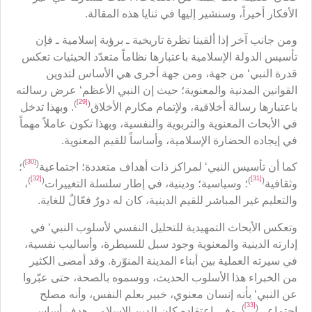
الأفكار أخيراً، وسنشير إليها في ثنايا هذه المقالة.
ومن جانب آخر إذا ألقينا نظرة تاريخية ـ برؤية إسلامية ـ فإن
تأسيس الدولة الإسلامية باعتبارها نظاماً متعدّد الحيثيات تعكس
قدرة النبي‘ من جهة، ومن جهة أخرى هي الأساس لتدوين
القوانين المدنية والمعنوية؛ حيث إن النبي الأعظم‘ عرض رسالته
[29]
)
(
باعتبارها رسالة أخلاقية، ولإتمام مكارم الأخلاق
. وبهذا تدخل
في الأبحاث المعنوية والتربوية والنفسية، وبهذا تكون عاملاً مهماً
في إيجاده الحضارة الإسلامية، وأساساً للقيم المعنوية.
[30]
)
(
كما أن تأسيس النبي‘ لمراكز ذات أهداف متعددة؛ اجتماعية
؛
[32]
[31]
)
(
)
(
وثقافية
؛ وسياسية؛ ودينية، في إطار سلسلة التغييرات
،
والتعليم غير المباشر للقيم الدينية، كان له دورٌ فعّالٌ للغاية.
وتعكس الأبحاث التمهيدية للتحليل النفسي لأسلوب النبي‘ في
إدارته الدينية والمعنوية وجود سبل للسيطرة، وأساليب نفسية،
في سيرته العملية بين أبناء المدينة المنوّرة. وقد أمضى الكثير
من الخبراء هذا الأسلوب الحديث، ووسموه بالصحة، حتى عبّروا
عن النبي‘ بأنه إنسان معنوي، خبير بعلم النفس، وأنه مصلح
[33]
)
(
اجتماعي
. وفي اعتقاده كان للدين الإسلامي هدف أساسي