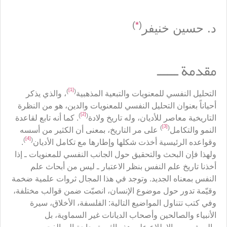
)
*
(
د. حسين خنيفر
مقدمة ــــــ
[1]
)
(
التحليل النفسي للمعنويات والتبعية المذهبية
، والذي يذكر
أحياناً بعنوان التحليل النفسي للمعنويات والدين، هو من النظرة
[2]
)
(
التاريخية معاصر للأديان، وله تاريخ ولادة
. كما أنه تابع لقاعدة
[3]
)
(
النمو والتكامل
على مر التاريخ، بمعنى أن الكثير من أسسه
[4]
)
(
وقواعده الرئيسية أخذت شكلها وإطارها مع تكامل الأديان
.
ولهذا فإن البحث والتحقيق حول الجانب النفسي للمعنويات ـ إذا
أخذنا تاريخ علم النفس بنظر الاعتبار ـ ليس من أبحاث علم
النفس بمعناه الجديد. وتوجد في هذا المجال ثروات علمية ضخمة
وقيّمة تدور حول موضوع الإنسان، انصبّت ضمن قوالب مختلفة،
وفي كتب تتناول المواضيع التالية: الفلسفة، الأخلاق، سيرة
الأنبياء والصالحين وأصحاب الديانات غير السماوية، بل