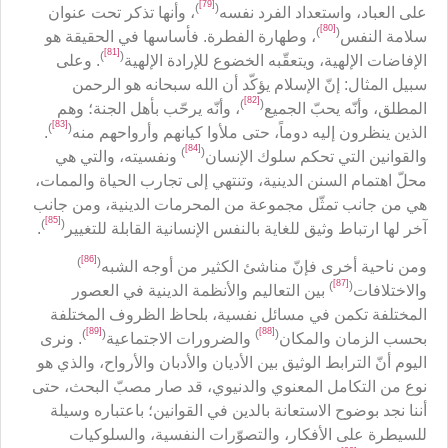
[79]
)
(
على العباد، واستعداد الفرد نفسه
، وأنها تذكر تحت عنوان
[80]
)
(
سلامة النفس
، وطهارة الفطرة. فأساسها في الحقيقة هو
[81]
)
(
الإفاضات الإلهية، ويتعقّبه الخضوع للإرادة الإلهية
. وعلى
سبيل المثال: إنّ الإسلام يؤكّد أن الله سبحانه هو الرحمن
[82]
)
(
المطلق، وأنّه يحبّ الجميع
، وأنّه يرحّب بأهل الجنة؛ وهم
[83]
)
(
الذين ينظرون إليه دوماً، حتى ملأوا كيانهم وأرواحهم منه
.
[84]
)
(
والقوانين التي تحكم سلوك الإنسان
ونفسيته، والتي هي
محلّ اهتمام السنن الدينية، وتنتهي إلى تجارب الحياة والممات،
هي من جانب تمثّل مجموعة من المحرمات الدينية، ومن جانب
[85]
)
(
آخر لها ارتباط وثيق للغاية بالنفس الإنسانية القابلة للتغيير
.
[86]
)
(
ومن ناحية أخرى فإنّ مناشئ الكثير من أوجه الشبه
[87]
)
(
والاختلافات
بين التعاليم والأنظمة الدينية في العصور
المختلفة تكمن في مسائل نفسية، بلحاظ الظروف المختلفة
[89]
[88]
)
(
)
(
بحسب الزمان والمكان
والضرورات الاجتماعية
. ونرى
اليوم أنّ الترابط الوثيق بين الأديان والأدبان والأرواح، والذي هو
نوع من التكامل المعنوي والدنيوي، قد صار مصبّ البحث، حتى
أننا نجد بوضوح الاستعانة بالدين في القوانين؛ باعتباره وسيلة
للسيطرة على الأفكار، والتصوّرات النفسية، والسلوكيات