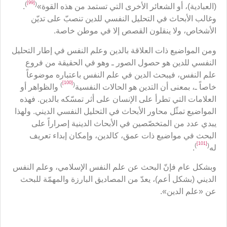
[99]
)
(
(العبادية)، أو الشعائر الأخرى التي تستمد من هذه القوة»
.
وغالب الأبحاث في التحليل النفسي للدين تنصبّ على تديّن
الأشخاص، ولا ينقلون القصص إلا في موطن خاصة.
ومن المواضيع ذات العلاقة بالدين وعلم النفس في إطار التحليل
النفسي للدين هو حصول الصور ـ وهو في الحقيقة من فروع
علم النفس، فيبحث الدين في علم النفس باعتباره موضوعاً
[100]
)
(
خاصاً ـ، بمعنى أن التدين هو الحالات النفسية
والظواهر أو
العلامات التي تطرأ على الإنسان على أثر تمسّكه بالدين. فهذه
المواضيع تمثّل محاور الأبحاث في التحليل النفسي الديني. ولهذا
يبدي عدد من المتخصّصين في الأبحاث الدينية إصراراً على
البحث في مواضيع ذات عمق، كالدين، وإمكان إبداء تعريف
[101]
)
(
له
.
وبشكل عام فإنّ البحث عن علم النفس الإسلامي، وعلم النفس
الديني (بشكل أعم)، يعدّ من المصاديق البارزة والمهمّة للبحث
عن «علم الدين».