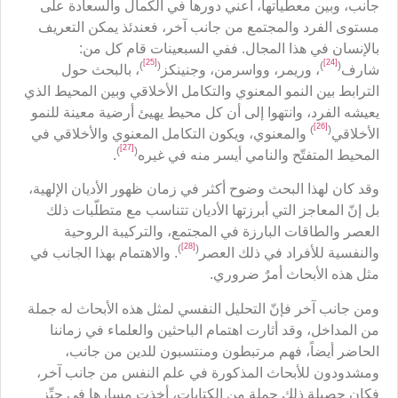
جانب، وبين معطياتها، أعني دورها في الكمال والسعادة على
مستوى الفرد والمجتمع من جانب آخر، فعندئذ يمكن التعريف
بالإنسان في هذا المجال. ففي السبعينات قام كل من:
[25]
[24]
)
(
)
(
شارف
، وريمر، وواسرمن، وجنينكز
، بالبحث حول
الترابط بين النمو المعنوي والتكامل الأخلاقي وبين المحيط الذي
يعيشه الفرد، وانتهوا إلى أن كل محيط يهيئ أرضية معينة للنمو
[26]
)
(
الأخلاقي
والمعنوي، ويكون التكامل المعنوي والأخلاقي في
[27]
)
(
المحيط المتفتّح والنامي أيسر منه في غيره
.
وقد كان لهذا البحث وضوح أكثر في زمان ظهور الأديان الإلهية،
بل إنّ المعاجز التي أبرزتها الأديان تتناسب مع متطلّبات ذلك
العصر والطاقات البارزة في المجتمع، والتركيبة الروحية
[28]
)
(
والنفسية للأفراد في ذلك العصر
. والاهتمام بهذا الجانب في
مثل هذه الأبحاث أمرٌ ضروري.
ومن جانب آخر فإنّ التحليل النفسي لمثل هذه الأبحاث له جملة
من المداخل، وقد أثارت اهتمام الباحثين والعلماء في زماننا
الحاضر أيضاً، فهم مرتبطون ومنتسبون للدين من جانب،
ومشدودون للأبحاث المذكورة في علم النفس من جانب آخر،
فكان حصيلة ذلك جملة من الكتابات، أخذت مسارها في حيِّز