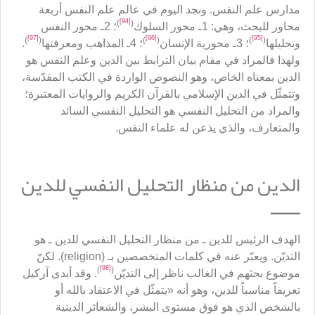
مدارس علم النفس. ونجد اليوم في عالم علم النفس أربعة
[94]
)
(
محاور للبحث، وهي: 1ـ محور السلوك
؛ 2ـ محور النفس
[97]
[96]
[95]
)
(
)
(
)
(
وتحليلها
؛ 3ـ محورية الإنسان
؛ 4ـ المذاهب ومعرفتها
.
ولهذا فالمراد في مقام بيان الترابط بين الدين وعلم النفس هو
الدين بمعناه الخاص، وهو النصوص الواردة في الكتب المقدّسة،
وتتمثّل في الدين الإسلامي بالقرآن الكريم والروايات المعتبرة؛
والمراد من التحليل النفسي هو التحليل النفسي السائد
والمتعارف، والذي يذعن له علماء النفس.
الدين من منظار التحليل النفسي للدين
ــــــ
الهدف الرئيس للدين ـ من منظار التحليل النفسي للدين ـ هو
التديّن. ويعبّر عنه في كلمات المتخصصين بـ (religion). لكنّ
[98]
)
(
موضوع بحثهم في الغالب ناظر إلى التديّن
. وقد أبدى آركيل
تعريفاً مناسباً للدين، وهو أنه «يتمثّل في الاعتقاد بالله أو
بالشخص الذي هو فوق مستوى البشر، والشعائر الدينية