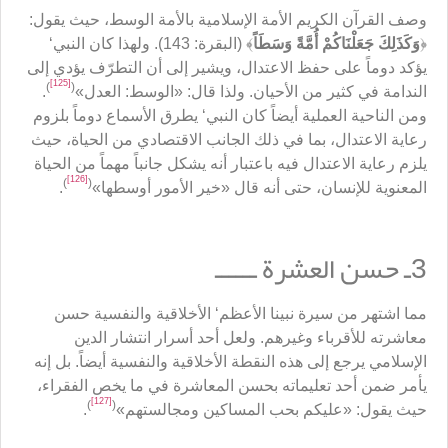
وصف القرآن الكريم الأمة الإسلامية بالأمة الوسط، حيث يقول:
﴿
وَكَذَلِكَ جَعَلْنَاكُمْ أُمَّةً وَسَطَاً
﴾ (البقرة: 143). ولهذا كان النبي‘
يؤكد دوماً على حفظ الاعتدال، ويشير إلى أن التطرّف يؤدي إلى
[125]
)
(
الندامة في كثير من الأحيان. ولذا قال: «الوسط: العدل»
.
ومن الناحية العملية أيضاً كان النبي‘ يطرق الأسماع دوماً بلزوم
رعاية الاعتدال، بما في ذلك الجانب الاقتصادي من الحياة، حيث
يلزم رعاية الاعتدال فيه باعتبار أنه يشكل جانباً مهماً من الحياة
[126]
)
(
المعنوية للإنسان، حتى أنه قال «خير الأمور أوسطها»
.
3ـ حسن العشرة ــــــ
مما اشتهر من سيرة نبينا الأعظم‘ الأخلاقية والنفسية حسن
معاشرته للأقرباء وغيرهم. ولعل أحد أسرار انتشار الدين
الإسلامي يرجع إلى هذه النقطة الأخلاقية والنفسية أيضاً. بل إنه
يأمر ضمن أحد تعليماته بحسن المعاشرة في ما يخص الفقراء،
[127]
)
(
حيث يقول: «عليكم بحب المساكين ومجالستهم»
.