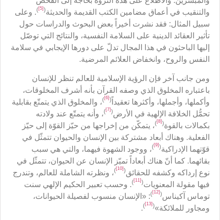
والمبشرين. والاطلاع على هذه الثروة بحاجة إلى الفحص
[5]
)
(
والتنقيب في أعماق مضامين الكتب القديمة والحديثة
. وعلى
سبيل المثال: فقد نشرت أخيراً بعض البحوث والدراسات حول
تأثير العقائد الدينية على السلامة النفسية، والنتائج التي توصّل
إليها الباحثون في هذا المجال تدلّ على دورها الإيجابي في سلامة
النفس والروح، وانخفاض العلائم المرضية.
ومن جانب آخر فإن الرؤية الإسلامية للعالم تنظر للإنسان
باعتباره المخلوق الذي وصفه القرآن بأنه أشرف المخلوقات،
[6]
)
(
وأكملها، وأجملها، وأكثرها تعقيداً
، والمخلوق الذي يتمتّع بقابلية
[7]
)
(
تحمُّل الخلافة الإلهية في الأرض
، وأنه يتمتّع عند ولادته
[8]
)
(
بكمالات بالقوة
، يتمكّن من إخراجها من حيّز القوّة إلى حيّز
الفعلية. وهناك أبعاد مشتركة بين الإنسان والحيوان تتمثّل في
[9]
)
(
قوّتهما الإدراكية
، ووجود الشهوة فيهما، والتي هي سبب
بقائهما. كما أنّ هناك أبعاداً تميّز الإنسان عن الحيوان، تتمثّل في
[10]
)
(
نوع إرداكه وكشفه للحقائق
، ونظرته الشاملة للعالم، وتندرج
[11]
)
(
فيها مقولة المعنويات
. وحسب تعبير الحكيم الإلهي سنت
[12]
)
(
توماس آكيناس
: «الإنسان منسوب لفصيلة الحيوانات،
[13]
)
(
ومجاور للملائكة»
.