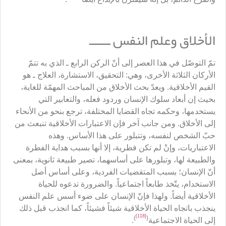
الأخلاق وعلم النفس ــــــ
تمّ التوصّل في هذا العصر إلى أنّ الركن الرابع ـ الذي به تتمّ
الأركان الثلاثة الأخرى، وهي: التحقيق، الاستشارة، العلاج ـ هو
القيم الأخلاقية. ويعدّ بحث الأخلاق من المباحث المهمّة للغاية،
بحيث إن أبعاد سلوك الإنسان وردود فعله، والتعابير التي
يستخدمها، وحكمه تجاه القضايا المختلفة، ترجع بنحو من الأنحاء
إلى الأخلاق. ومن جانب آخر فإن الاعتبارات الأخلاقية تنبعث من
حبّ الشخص لنفسه، وتتبلور على هذا الأساس. وهذه
الاعتباريات، وإنْ لم تكن فطرية، إلا أنها بسبب هداية الفطرة
والطبيعة لها، وتبلورها على أساسهما، تصير طبيعة ثانوية، بمعنى
أنّ الإنسان؛ بسبب المتقضيات الفردية، وعلى أساس أصل
الاستخدام، يتّخذ طابعاً اجتماعياً. والضرورة تدعوه للحياة
الأخلاقية أيضاً. ولهذا فإنّ الإنسان على ضوء أسس علم النفس
ينجذب باتجاه الحياة الأخلاقية شيئاً فشيئاً، كما انجذب قبل ذلك
[118]
)
(
إلى الحياة الاجتماعية
.