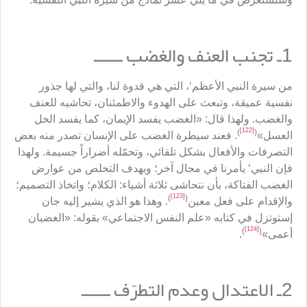
1ـ تجنب العنف والغضب ــــــ
من سيرة النبي الأعظم‘، التي هي قدوة لنا، والتي لها جذور
نفسية عميقة، وتبعث على الهدوء والاطمئنان، تحاشيه للعنف
والغضب. ولهذا قال: «الغضب يفسد الإيمان، كما يفسد الخل
[122]
)
(
العسل»
. فعند سيطرة الغضب على الإنسان تصدر منه بعض
التصرفات والأفعال بشكل تلقائي، وتحمّله أضراراً جسيمة. ولهذا
فإن النبي‘ يأمرنا في مجال آخر؛ وبهدف التخلص من عوارض
الغضب الفتاكة، بأن نتحاشى ثلاثة أشياء: الكلام؛ واتخاذ التصميم؛
[123]
)
(
والإقدام على فعل معين
. وهذا هو الذي يشير إليه جان
إستوتزل في كتابه «علم النفس الاجتماعي» بقوله: «الغضبان
[124]
)
(
أعمى»
.
2ـ الاعتدال وعدم التطرّف ــــــ