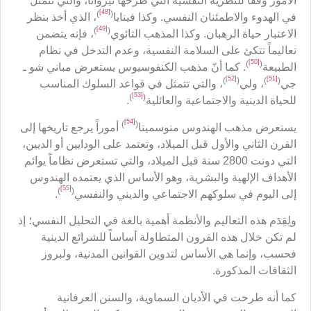
الأمور وفقاً للنظرية النفسية التي طرحها نيروانا، والتي تتمثل
[48]
)
(
في الهدوء والاطمئنان النفسي. وكذا فينايا
، الذي أخذ بنظر
[49]
)
(
الاعتبار حياة الرهبان. وكذا المذهب التائوي
، فإنه يتضمن
تعاليماً تتكئ على السلامة النفسية، وعدم التدخل في نظام
[50]
)
(
الطبيعة
. كما أنّ مذهب الكنفوسيوس يستعرض مباني شو ـ
[52]
[51]
)
(
)
(
جي
، ولي
، والتي تتمثل في قواعد السلوك المناسب
[53]
)
(
للحياة الدينية والاجتماعية والعائلية
.
[54]
)
(
يستعرض مذهب الهندوس منوسميتا
أموراً يرجع تاريخها إلى
القرن الثاني والأول قبل الميلاد، وتعتمد على الودايين أو الديين،
التي دونت 2800 سنة قبل الميلاد، والتي تستعرض نظاماً يوائم
الأهداف الإلهية والبشرية، وهو الأساس الذي يعتمده الهندوس
[55]
)
(
إلى اليوم في سلوكهم الاجتماعي والديني والنفسي
.
ولِقِدَم هذه التعاليم والأنظمة أهمية بالغة في التحليل النفسي؛ إذ
لم تكن خلال هذه القرون المتطاولة أساساً للشرائع الدينية
فحسب، وإنما هي الأساس لتدوين القوانين المدنية، ولبروز
الثقافات المذكورة.
كما أنه طرحت في الأديان السماوية، والسنن العرفانية