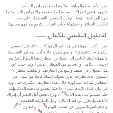
ومن الأساليب والمناهج المتّبعة لعلاج الأمراض النفسية
والروحية في المراكز الصحية الخاصة بعلاج الأمراض النفسية ما
يلي: المراقبة، التوبة، الإعداد النفسي، الاستمرار على بعض
الأذكار، الصلاة، والاستماع لآيات القرآن الكريم مع فهم معانيها.
التحليل النفسي للكمال ــــــ
ومن الكتب المهمّة في هذا المجال هو كتاب «التحليل النفسي
للكمال»، لـ«شولتز»، والذي يطرح خلاله أحد المحاور الأساسية
والمهمّة لنظر الناس إلى الموازين، فيطرح هذا السؤال: مَنْ هو
الإنسان الكامل أو السالم من المنظار الديني؟ وقد أجيب عن
هذا السؤال في طيف واسع من التعاريف. والملفت للنظر أنّ
النموذج الذي يطرحه الدين بعنوانه إنساناً كاملاً هو أسمى من
المعايير المادّية المذكورة خلال هذه التعاريف الكثيرة، حتى ورد
في بيان كمال الإمام علي×: ما جئنا لنسمو في هذه الدنيا، وإنما
[114]
)
(
جئنا لنسمو على هذه الدنيا
. ويرى بعض أهل النظر أن إدراك
الأبدية، والتحرّر من قيد المكان، ونيل المعرفة الحقيقية،
[116]
[115]
)
(
)
(
والإحساس بالسرور، هو السبب للهدوء
، والتفاؤل
،
[117]
)
(
والفرح الدائم، بل إنه سيقترن بالإبداع أيضاً
.