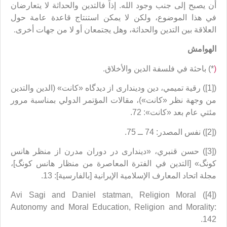
أن يصبح إلى جنب وجود الله. إذاً فالتدين والحداثة لا يتعارضان
في هذا الموضوع، ولكن لا يمكن استنتاج قاعدة عامة حول
العلاقة بين التدين والحداثة، وهل يجتمعان أو لا من جهات أخرى.
الهوامش
(
*) باحثة في فلسفة الدين والأخلاق.
([1]) رقية تميمي، دين وديندارى از ديدگاه «كانت» (الدين والتدين
من وجهة نظر «كانت»)، مقالات المؤتمر الدولي بمناسبة مرور
مئتي عام بعد «كانت»: 72.
([2]) نفس المصدر: 74 ــ 75.
([3]) حسن قنبري، «ديندارى در دوران مدرن از منظر هانس
كونگ» [التدين في الفترة المعاصرة من منظار هانس كونگ]،
مجلة اتحاد المعارف الإسلامية الإيرانية [بالفارسية]: 13.
([4]) Avi Sagi and Daniel statman, Religion Moral
Autonomy and Moral Education, Religion and Morality:
142.