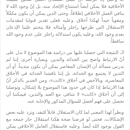
الأخلاقية فلا يمكن أيضاً استنتاج الإلحاد منه، بل إنّ وجود الله لا
ينافي العمل الأخلاقي إطلاقاً، وحتى الدين يمكن أن يكون مكمِّلاً
ومقوياً جيداً لهكذا أخلاق. وعليه فعلى تقدير قبولنا لمقدمات
الاستقلال التي طرحها راجلز وأمثاله فلا يتحتم علينا الإذعان
بعدم وجود الله، وعليه يكون استدلاله راجلز على عدم وجود الله
ساقطاً.
3ـ النتيجة التي حصلنا عليها من دراسة هذا الموضوع لا تدل على
أنّ الارتباط واضح بين الحداثة والتدين. وبعبارة أخرى: إننا لم
ندرس مسألة أن الإنسان المعاصر يمكن أن يكون متديناً، أو أن
التدين لا يجتمع مع الحداثة، بل إننا ناقشنا الحداثة في الأخلاق
المعاصرة، وبالأخص في أخلاق «كانت»، ومن الجدير بالذكر أنّ
هذا الارتباط إذا كان في حدود هذا الموضوع بلا إشكال، وتوصلنا
إلى أن أخلاق «كانت» لا تتنافى مع العبد والتدين، فيمكننا أن
نحصل على فهم أفضل للسؤال المذكور والإجابة عنه.
ونظراً لهذا المعنى لما كان الاستقلال قابلاً للنقد، وترد عليه بعض
الإشكالات، فحتى لو فرضنا صحة هكذا استقلال جاز جمعه مع
القول بوجود الله أيضاً. وعليه فاستقلال العامل الأخلاقي يمكن