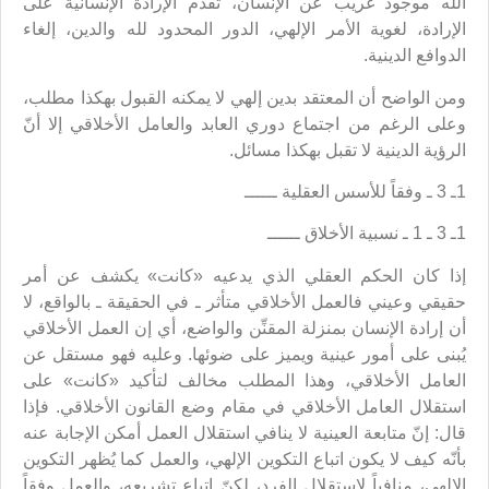
الله موجود غريب عن الإنسان، تقدم الإرادة الإنسانية على
الإرادة، لغوية الأمر الإلهي، الدور المحدود لله والدين، إلغاء
الدوافع الدينية.
ومن الواضح أن المعتقد بدين إلهي لا يمكنه القبول بهكذا مطلب،
وعلى الرغم من اجتماع دوري العابد والعامل الأخلاقي إلا أنّ
الرؤية الدينية لا تقبل بهكذا مسائل.
1ـ 3 ـ وفقاً للأسس العقلية ــــــ
1ـ 3 ـ 1 ـ نسبية الأخلاق ــــــ
إذا كان الحكم العقلي الذي يدعيه «كانت» يكشف عن أمر
حقيقي وعيني فالعمل الأخلاقي متأثر ـ في الحقيقة ـ بالواقع، لا
أن إرادة الإنسان بمنزلة المقنِّن والواضع، أي إن العمل الأخلاقي
يُبنى على أمور عينية ويميز على ضوئها. وعليه فهو مستقل عن
العامل الأخلاقي، وهذا المطلب مخالف لتأكيد «كانت» على
استقلال العامل الأخلاقي في مقام وضع القانون الأخلاقي. فإذا
قال: إنّ متابعة العينية لا ينافي استقلال العمل أمكن الإجابة عنه
بأنّه كيف لا يكون اتباع التكوين الإلهي، والعمل كما يُظهر التكوين
الإلهي، منافياً لاستقلال الفرد، لكنّ اتباع تشريعه، والعمل وفقاً