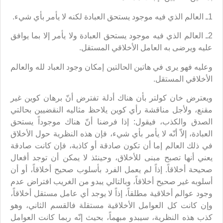
1ـ العالم الذي فيه موجود يستحق العبادة لكنه لا يأمر بأي شيء.
2ـ العالم الذي فيه موجود يستحق العبادة ولا يأمر إلا بما يوافق
عليه ويرضى به العامل الأخلاقي المستقل.
وعليه فهو يرى في هاتين الحالتين إمكان وجود العباد لله والعالم
الأخلاقي المستقل.
ويعترض خان كولتر بأن هناك أدلة تفترض أنّ برهان كوين غير
مقنع، ولأجل مناقشة رأي كوين يلاحظ مثاليه النقضيين بحالتي
الصدق والكذب، فيقول: إذا فرضنا أنّ هناك موجوداً يستحق
العبادة، إلاّ أنّه لا يأمر بأي شيء، فإن هذه النظرية حول الأخلاق
في ذلك العالم إما أن تكون صادقة أو كاذبة، فإن كانت صادقة
يعني أنها تصبح مبنى للأخلاق، وحينئذ لا يمكن أن توجد أفعال
صحيحة أخلاقاً. إذاً لم يعمل الفرد بأسلوب صحيح أخلاقاً، أو أن
أسلوبه غير صحيح أخلاقاً، وبالتالي يبدو من الغريب افتراض عدم
وجود عوالم أخلاقية مطلقاً، إذاً لا يوجد أي عامل مستقل أخلاقاً،
وإن كانت كل العوامل الأخلاقية مستقلة فالقسم الثاني، وهو
كذب هذه النظرية، سيبدو مبهماً، بحيث إنّه ربما كانت العوامل