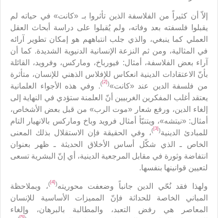
إلاّ أن كثيراً من الفلاسفة الذين تأثروا بـ «كانت» في حياته لم
يقبلوا فلسفته بعد وفاته، ولم يُقبلوا على دراسة أبحاث العقل
العملي كما ينبغي، والذي جلب انتباههم هو إمكان تطوير آرائه
في المثالية، ومن ثم النزعة الإنسانية الدنيوية الشديدة. كما أن
آراء بعض الفلاسفة، أمثال: فيورباخ، وماركس، وفرويد، القائلة
بأنّ الاعتقادات الدينية انعكاس للإفلاس الذهني للإنسان، متأثرة
[2]
)
(
من فلسفة الدين عند «كانت»
. وفي هذه الأجواء العلمانية
يعتقد أغلب المفكرين الغربيين أنّ العلمنة ستؤدي في النهاية إلى
إلغاء الدين، ورفع شعار «موت الرب» من قبل بعض الأشخاص،
أمثال: «نيتشه»، ويتنبّأ أمثال فرويد وباخ وماركس بالانهيار التام
[3]
)
(
للمبادئ الدينية
، وفي الحقيقة فإن الاستقلال بذلك المعنى
الخاص ـ الذي شكّل أساس الأخلاق الحديثة ـ ظهر بعنوان
انتفاضة وثورة في مقابل المرجعية الدينية، أي إنّ البشرية تسعى
لتعيين قوانينها بنفسها.
[4]
)
(
ولهذا فقد نُحّي الدين جانباً وضعفت محوريته
، وبملاحظة
المباني الخاصة للحداثة فإنّ المميزات الأساسية للإنسان
المعاصر هي رفض التعبد، والمطالبة بالبرهان، وإلغاء
[5]