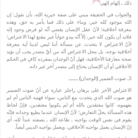
[13]
)
(
ذلك ـ إلهام إلهي
.
والجواب في الحقيقة مبني على صفة خيرية الله، بأن نقول: إن
الله موجود كله خير، وبناء على ذلك فما يأمر به حق، وهذه
معرفة أخلاقية؛ لأنّ عقل الإنسان يقضي أنّه لو فرض وجود إله
فلابد أن يكون كله خير، إلاّ أنّه يبدو جواباً غير مقنع لهذا الاعتراض؛
لأنّ الاعتراض لا يتحدث عن مسألة أننا ليس لدينا أية معرفة
أخلاقية بوجه، بل محل الاعتراض أنّه من أيِّ مصدر يجب أن نؤيد
صحة معارفنا الأخلاقية، فهل أنّ الوجدان بمفرده كافٍ في الحكم
الأخلاقي أو أن الإنسان يحتاج إلى مصدر آخر غير ذاته.
3ـ صوت الضمير
(
الوجدان
)
ــــــ
الاعتراض الآخر على برهان راجلز عبارة عن أنّ صوت الضمير
هو صوت الله الذي يتحدث مع الناس، سواء فهمه الناس أم لم
يفهموه، كانوا معتقدين بالله أم لم يكونوا معتقدين، فإنّ لحاظ
هذه المسألة يحلّ التعارض؛ لأنّ الإنسان عندما يطيع وجدانه فإنّه
يقوم في نفس الوقت بواجبه ـ طاعة الله ـ بصفته عبداً لله، أي
إنّ الإنسان يعمل بواجبه الأخلاقي، ويعمل بواجبه الديني أيضاً.