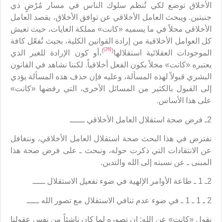
الأخلاق توضع لكي تُنظم سلوك الناس في مسار مُرْضٍ ذي
جنبتين. ويبحث العامل الأخلاقي عن توافق الأخلاق، يقصد العامل
الأخلاقي محلاً في ما يسميه «كانت» مملكة الغايات، حيث تعيش
كل العوامل الأخلاقية من إرادة القوانين الكلية، بحيث تُفعّل كافة
[26]
)
(
الموجودات العقلائية استقلالها
،أو كون الإرادة للغير الذي
يعتبره «كانت» مخلاً بكون الفعل أخلاقياً. لكننا نشاهد في القانون
البشري قبولاً لهذه المسألة، وعليه فإن حذف هذه المسألة يؤدي
إلى القبول بالكثير من المسائل الأخرى، التي رفضها «كانت»
على هذا الأساس.
2ـ فرض صحة استقلال العامل الأخلاقي ــــــ
نفترض في هذا البحث صحة استقلال العامل الأخلاقي، ونتغافل
عن الانتقادات التي ذكرت حوله، ونبحث ـ على فرض صحة هذا
المبنى ـ عن نسبته إلى الله والتدين.
2ـ 1 ـ طاعة الأوامر الإلهية في ضوء تفعيل الاستقلال ـــــ
2 ـ 1 ـ 1 ـ في ضوء عدم تنافي الاستقلال مع تصور الله ـــــ
يقول «كانت» عن الله: إن تصوره لما كان ناشئاً من نفس عقولنا