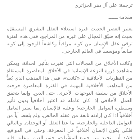
ترجمة: علي آل دهر الجزائري
مقدمة ــــــ
يعتبر العصر الحديث فترة استعلاء العقل البشري المستقل،
بحيث إنه ضيّق المجال على غيره من المراجع، ففي هذه الفترة
ترقى عقل الإنسان من كونه مراقباً وكاشفاً للوجود إلى كونه
صانعاً ومؤسساً في العالم الخارجي.
وكانت الأخلاق من المجالات التي تغيرت بتأثير الحداثة، ويمكن
مشاهدة ذروة النزعة الإنسانية في الأخلاق المعاصرة المستقاة
من النظريات الأخلاقية لـ «كانت»، ففي هذا المذهب الذي يُعدُّ
من المذاهب الأخلاقية المهمة في الفترة المعاصرة خرجت
الأخلاق من سلطة التوجهات الأخرى، حتى الدين. وإنما يتحقق
العمل الأخلاقي إذا كان عامله قد اعتبر أخلاقياً بدون تأثير
وسيطرة العوامل الخارجية؛ وعليه فالإنسان إنما يعتبر العامل
أخلاقياً اذا كان إرادته نابعة من عقله الخالص، ولم يلحظ أياً من
العوامل الداخلية والخارجية، ما عدا العقل أو الوجدان. وبالتالي
فلكي يكون الإنسان أخلاقياً في المعرفة، وحتى في الدوافع،
فلابد أن يتجرد من جميع المؤثِّرات، حتى الدين. وعليه فإنه