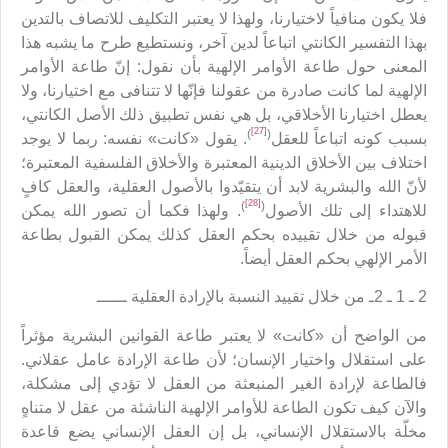
فلا يكون منافياً لاختيارنا، ولهذا لا يعتبر التكليف للاتصاف بالتدين
بهذا التفسير الكانتي اتباعاً لدين آخر، ونستطيع طرح ما يشبه هذا
المعنى حول طاعة الأوامر الإلهية بأن نقول: إنّ طاعة الأوامر
الإلهية لما كانت صادرة من عقولنا فإنّها لا تتنافى مع اختيارنا، ولا
يعطل اختيارنا الأخلاقي، بل هي نفس تطبيق ذلك الأصل الكانتي،
[27]
)
(
بسبب كونه اتباعاً للعقل
. يقول «كانت» نفسه: ربما لا يوجد
اختلاف بين الأخلاق الدينية المعتبرة والأخلاق الفلسفية المعتبرة؛
لأنّ الله والبشرية لابد أن يتقيّدوا بالأصول العقلية، والعقل كافٍ
[28]
)
(
للاهتداء إلى تلك الأصول
. ولهذا فكما أن تصور الله يمكن
قبوله من خلال تقييده بحكم العقل كذلك يمكن القبول بطاعة
الأمر الإلهي بحكم العقل أيضاً.
2 ـ 1 ـ 2ـ من خلال تقييد النسبة بالإرادة العقلية ــــــ
من الواضح أن «كانت» لا يعتبر طاعة القوانين البشرية مؤثراً
على استقلال واختيار الإنسان؛ لأن طاعة الإرادة عامل عقلاني.
فالطاعة لإرادة الغير المنبعثة من العقل لا تؤدي إلى مشكلة،
والآن كيف تكون الطاعة للأوامر الإلهية الناشئة من عقل لا متناهٍ
مخلّة بالاستقلال الإنساني، بل إن العقل الإنساني يضع قاعدة