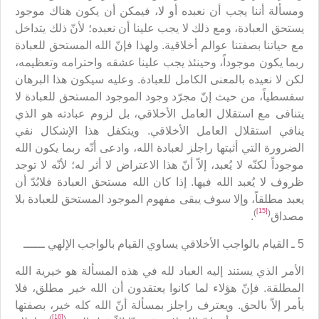
ومسألة أننا يجب أن نعبده أو لا، فيمكن أن يكون هناك موجود
يستحق العبادة، ومع ذلك لا يجب علينا أن نعبده؛ لأنّ ذلك يتداخل
مع حياتنا بصفتنا عوالم أخلاقية. ولهذا فإنّ الله المستحق للعبادة
ربما يكون موجوداً، وحينئذ يجب علينا عشقه واحترامه وتعظيمه،
لكن لا نعيده بالمعنى الكامل للعبادة. وعليه سيكون هذا البرهان
سفسطياً، من حيث إنّ مجرّد وجود الموجود المستحق للعبادة لا
يتنافى مع استقلال العامل الأخلاقي، بل لزوم عبادته هو الذي
ينافي استقلال العامل الأخلاقي. ويتكفل هذا الإشكال نفي
الضرورة التي أثبتها راجلز لعبادة الله، وادعى أنّه ربما يكون الله
موجوداً لكنّه لا يُعبد، إلاّ أنّ هذا الاعتراض لا أثر له؛ لأنّه لا توجد
ظروف لا يُعبد الله فيها. إذا كان الله مستحق العبادة فلابُدّ أن
يعبد مطلقاً، وإلا سوف يبقى مفهوم الموجود المستحق للعبادة بلا
[15]
)
(
مصداق
.
5 ـ القيام بالواجب الأخلاقي يساوي القيام بالواجب الإلهي ــــــ
الأمر الذي يستند إليه العباد لله في هذه المسألة هو خيرية الله
المطلقة. فإنّ هؤلاء لما كانوا يعتقدون أن الله خير مطلق، فلا
يأمر إلاّ بالحق. ويعترف راجلز بمسألة أنّ الله كله خير، بصفتها
[16]