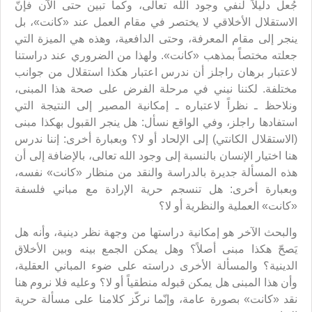
جُعل دليلاً لنفي وجود الله تعالى، وكما تبين حتى الآن فإنّ
الاستقلال الأخلاقي لا يختصر في مقام العمل عند «كانت»، بل
ينجر إلى مقام المعرفة، وحتى الدافعية، وهذه هي الميزة التي
جعلته مختصاً بمذهب «كانت». ولهذا من الضروري عند دراستنا
لاعتبار برهان راجلز أن ندرس اعتبار هكذا استقلال من جوانب
مختلفة. لكننا نبني في مرحلة الفرض على صحة هذا المبنى،
ونلاحظ ـ نظراً لاعتباره ـ إمكانية المصير إلى النتيجة التي
استفادها راجلز، وفي الواقع نسأل: هل ينجر القبول بهكذا مبنى
(الاستقلال الكانتي) إلى الإلحاد أو لا؟ وبعبارة أخرى: إننا ندرس
هنا اختيار الإنسان بالنسبة إلى وجود الله تعالى، بالإضافة إلى أن
هذه المسألة جديرة بالدراسة والنقد من منظار «كانت» نفسه،
وبعبارة أخرى: هل تنسجم حرية الإرادة مع مباني فلسفة
«كانت» العملية والنظرية أو لا؟
والبحث الآخر هو إمكانية دراستها من وجهة نظر دينية، وأنه هل
يَصحّ هكذا مبنى أصلاً؟ وهل يمكن الجمع بينه وبين الأخلاق
الدينية؟ والمسألة الأخرى دراسته على ضوء المباني العقلية،
وأن هذا المبنى هل يمكن قبوله منطقياً أو لا؟ وعليه فلا نروم هنا
نقد «كانت» بصورة عامة، وإنّما نركّز كلامنا على مسألة حرية