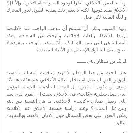
تهيأت للعمل الأخلاقي؛ نظراً لوجود الله والحياة الآخرة، وإلاّ فإنّ
الأخلاق تفقد هويتها، لكنه لا يعتبر ذلك بمثابة القبول لدور المحرك
والعلّة الغائية لكل فعل.
ولهذا السبب يمكن أن نستنتج أن مذهب الواجب عند «كانت»
ارتبط بالاعتقاد بالغاية الأخلاقية والبحث عن السعادة، وهذه
المسألة هي التي تبين تلك النكتة بأنّ مذهب الواجب بمفرده لا
يصلح مبنىً للسلوك الإنساني ذي الأبعاد المتعددة.
1ـ 2ـ من منظار ديني ــــــ
عند البحث من هذا المنظار لا نريد مناقشة المسألة بالنسبة
للمؤمن الذي لم يقبل استقلال العالم الأخلاقي عند «كانت»؛ لأنّه
سوف لن تكون له ثمرة، بل البحث له أهمية بالنسبة للمؤمن
الذي يقبل بنظرية «كانت» في الأخلاق، بحيث إن الفرد الذي يعبد
الله، ويقبل بمباني «كانت» الأخلاقية، ما هي النسبة بين دينه
وبين تلك المباني؟ وعند دراسة فلسفة الأخلاق عند «كانت»
يمكن العثور على بعض المسائل حول الأديان الإلهية، وبالعناوين
التالية: