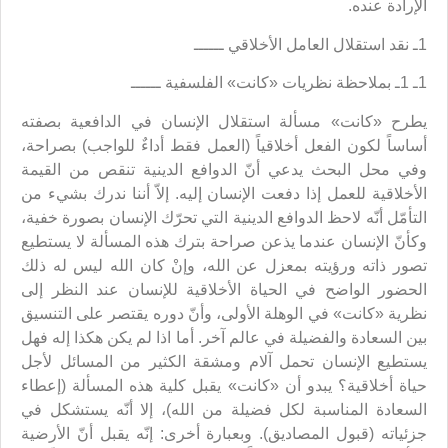
الإرادة عنده.
1ـ نقد استقلال العامل الأخلاقي ــــــ
1ـ 1ـ بملاحظة نظريات «كانت» الفلسفية ــــــ
يطرح «كانت» مسألة استقلال الإنسان في الدافعية بصفته
أساساً لكون الفعل أخلاقياً (العمل فقط أداءٌ للواجب) بصراحة،
وفي محل البحث يدعي أنّ الدوافع الدينية تنقص من القيمة
الأخلاقية للعمل إذا دفعت الإنسان إليه. إلاّ أننا ندرك بشيء من
التأمّل أنّه لاحظ الدوافع الدينية التي تحرّك الإنسان بصورة خفية،
وكأنّ الإنسان عندما يذعن صراحة بترك هذه المسألة لا يستطيع
تصور ذاته ورؤيته بمعزل عن الله، وإنْ كان الله ليس له ذلك
الحضور الواضح في الحياة الأخلاقية للإنسان عند النظر إلى
نظرية «كانت» في الوهلة الأولى، وأنّ دوره يقتصر على التنسيق
بين السعادة والفضيلة في عالم آخر. أما اذا لم يكن هكذا إله فهل
يستطيع الإنسان تحمل آلام ومشقة الكثير من المسائل لأجل
حياة أخلاقية؟ يبدو أن «كانت» يقبل كلية هذه المسألة (إعطاء
السعادة المناسبة لكل فضيلة من الله)، إلا أنّه يستشكل في
جزئياته (قبول المصاديق). وبعبارة أخرى: إنّه يقبل أنّ الأرضية