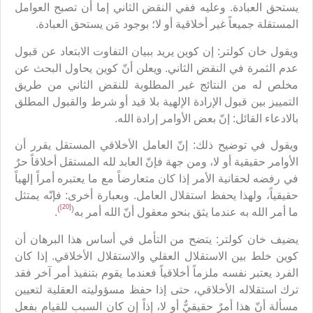
يستحق العبادة. وعليه ففي النقض الثاني إما أن تصبح العوامل
المستقلة جميعاً غير أخلاقية أو لا؛ بوجود مَن يستحق العبادة.
ويقول خان كولتر: إن كوين يريد ببيان التفاوت الابتعاد عن قبول
عدم الثمرة في النقض الثاني. ويعلن أنّ كوين يحاول البحث عن
مخلص له من النتائج غير المطلوبة للنقض الثاني من طريق
التمييز بين قبول الإرادة الإلهية بلا قيد أو شرط والقبول المطلق
بالادعاء القائل: إنّ بعض الأوامر إرادة الله.
ويقول في توضيح ذلك: إنّ العامل الأخلاقي المستقل يقرر أن
الأوامر حقيقية أو لا، ومن جهة فإنّ العابد لله المستقل أخلاقاً حرٌ
في رفضه لحقانية الأمر إذا كان متعارضاً مع ما يعتبره أمراً إلهياً
حقيقياً، ولهذا يحفظ استقلال العامل. وبعبارة أخرى: فإنّه يمتثل
[20]
)
(
ما أمر الله به عندما يثق بنحو معقول أنّ الله أمر به
.
يضيف خان كولتر: يتضح من التأمل في أساس هذا البرهان أن
كوين خلط بين الاستقلال العقلي والاستقلال الأخلاقي. إذا كان
الفرد يعتبر نفسه ملزماً أخلاقياً فعندما يقوم بتنفيذ أمر آخر فقد
ترك استقلاله الأخلاقي، حتى إذا حفظ مسؤوليته العقلية لتعيين
مسألة أنّ هذا أمرٌ حقيقيٌّ أو لا، إذاً إن كان السبب للقيام بفعل