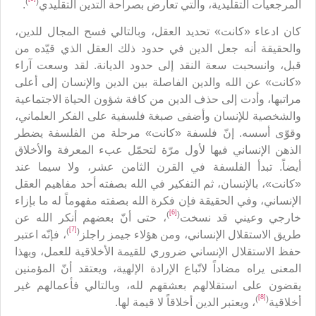
)
(
المرجعيات التقليدية، والتي تعارض بصراحة التدين التقليدي
.
كان ادعاء «كانت» تحديد العقل، وبالتالي فسح المجال للدين،
والحقيقة أنه جعل الدين في حدود ذلك العقل الذي قيّده من
قبل، وانسحبت سعة النقد إلى حدود الديانة. لقد وسعت آراء
«كانت» عن الله والدين الفاصلة بين الدين والإنسان إلى أعلى
مراتبها، وأدت إلى حذف الدين من كافة شؤون الحياة الاجتماعية
والشخصية للإنسان وأضفى صبغة فلسفية على الفكر العلماني،
وقوّى أسسه. إنّ فلسفة «كانت» مرحلة من الفلسفة يضطر
الذهن الإنساني فيها لأول مرّة لتحمّل عبء المعرفة والأخلاق
أيضاً. تبدأ الفلسفة في القرن الثامن عشر، ولا سيما عند
«كانت»، بالإنسان، ثم التفكير في الله بصفته أحد مفاهيم العقل
الإنساني، وفي الحقيقة فإن فكرة الله بصفته مفهوماً له ما بإزاء
[6]
)
(
خارجي وعيني قد نسخت
، حتى أنّ بعضهم أنكر الله عن
[7]
)
(
طريق الاستقلال الإنساني، ومن هؤلاء جيمز راجلز
، فإنّه اعتبر
حفظ الاستقلال الإنساني ضروري للقيمة الأخلاقية للعمل، وبهذا
المعنى يراه مضاداً لاتّباع الإرادة الإلهية، ويعتقد أنّ المؤمنين
يقضون على استقلالهم بعشقهم لله، وبالتالي فأعمالهم غير
[8]
)
(
أخلاقية
، ويعتبر الدين أخلاقاً لا قيمة لها.