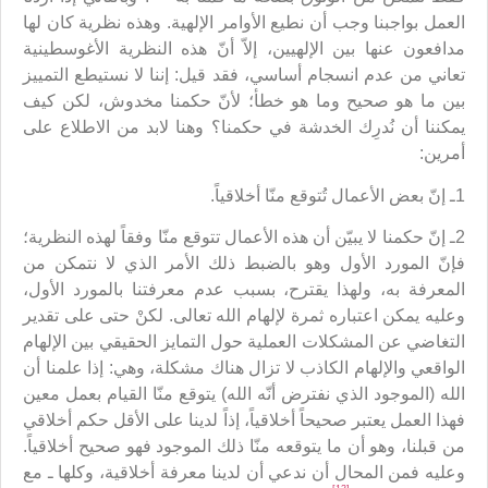
العمل بواجبنا وجب أن نطيع الأوامر الإلهية. وهذه نظرية كان لها
مدافعون عنها بين الإلهيين، إلاّ أنّ هذه النظرية الأغوسطينية
تعاني من عدم انسجام أساسي، فقد قيل: إننا لا نستيطع التمييز
بين ما هو صحيح وما هو خطأ؛ لأنّ حكمنا مخدوش، لكن كيف
يمكننا أن نُدرِك الخدشة في حكمنا؟ وهنا لابد من الاطلاع على
أمرين:
1ـ إنّ بعض الأعمال تُتوقع منّا أخلاقياً.
2ـ إنّ حكمنا لا يبيّن أن هذه الأعمال تتوقع منّا وفقاً لهذه النظرية؛
فإنّ المورد الأول وهو بالضبط ذلك الأمر الذي لا نتمكن من
المعرفة به، ولهذا يقترح، بسبب عدم معرفتنا بالمورد الأول،
وعليه يمكن اعتباره ثمرة لإلهام الله تعالى. لكنْ حتى على تقدير
التغاضي عن المشكلات العملية حول التمايز الحقيقي بين الإلهام
الواقعي والإلهام الكاذب لا تزال هناك مشكلة، وهي: إذا علمنا أن
الله (الموجود الذي نفترض أنّه الله) يتوقع منّا القيام بعمل معين
فهذا العمل يعتبر صحيحاً أخلاقياً، إذاً لدينا على الأقل حكم أخلاقي
من قبلنا، وهو أن ما يتوقعه منّا ذلك الموجود فهو صحيح أخلاقياً.
وعليه فمن المحال أن ندعي أن لدينا معرفة أخلاقية، وكلها ـ مع