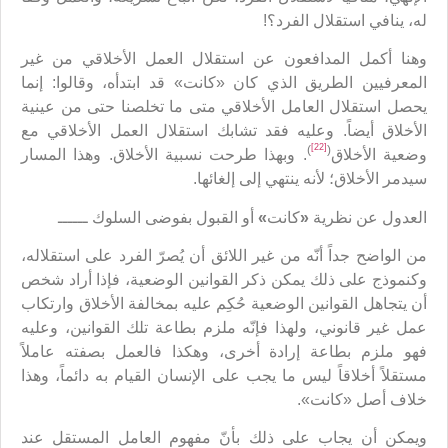
له، ينافي استقلال الفرد؟!
وهنا أكمل المدافعون عن استقلال العمل الأخلاقي من غير
المعرفيين الطريق الذي كان «كانت» قد ابتدأه، وقالوا: إنما
يحصل استقلال العامل الأخلاقي متى ما تخلصنا حتى من عينية
الأخلاق أيضاً. وعليه فقد تشابك استقلال العمل الأخلاقي مع
[22]
)
(
وضعية الأخلاق
. وبهذا طرحت نسبية الأخلاق. وهذا المسار
سيدمر الأخلاق؛ لأنه ينتهي إلى إلغائها.
العدول عن نظرية
«
كانت
»
أو القبول بفوضى السلوك ــــــ
من الواضح جداً أنّه من غير اللائق أن يُصرّ الفرد على استقلاله،
وكنموذج على ذلك يمكن ذكر القوانين الوضعية، فإذا أراد شخص
أن يتجاهل القوانين الوضعية حُكِم عليه بمخالفة الأخلاق وارتكاب
عمل غير قانوني، ولهذا فإنّه ملزم بطاعة تلك القوانين، وعليه
فهو ملزم بطاعة إرادة أخرى، وهكذا فالعمل بصفته عاملاً
مستقلاً أخلاقاً ليس ما يجب على الإنسان القيام به دائماً، وهذا
خلاف أصل «كانت».
ويمكن أن يجاب على ذلك بأنّ مفهوم العامل المستقل عند