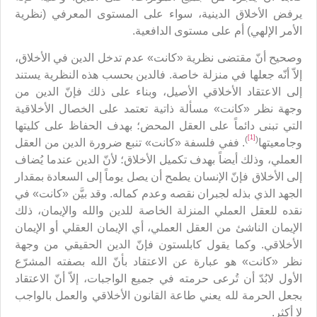
يرفض الأخلاق الدينية، سواء على المستوى المعرفي (نظرية
الأمر الإلهي) أم على مستوى الدافعية.
وصحيح أنّ مقتضى نظرية «كانت» عدم تدخل الدين في الأخلاق،
إلاّ أنّه جعلها في منزلة خاصة. فالدين بحسب هذه النظرية يستند
إلى الاعتقاد الأخلاقي الأصيل، وبناء على ذلك فإنّ الدين من
وجهة نظر «كانت» مسألة ذاتية تعتمد على الخصال الأخلاقية
التي تبنى دائماً على العقل المحض؛ بهدف الحفاظ على كليتها
[1]
)
(
وجامعيتها
. ففي فلسفة «كانت» تنبع ضرورة الدين من العقل
العملي، وذلك أيضاً بهدف تكميل الأخلاق؛ لأنّ الدين عندما يُضاف
إلى الأخلاق فإنّ الإنسان يطمح أن يصل يوماً إلى السعادة بمقدار
الجهد الذي بذله لجبران نقصه وعدم كماله. وقد بيَّن «كانت» في
نقده للعقل العملي المنزلة الخاصة للدين والله والإيمان، ذلك
الإيمان الناشئ من العقل العملي، أي الإيمان العقلي أو الإيمان
الأخلاقي. وكما يقول كابلستون فإنّ الدين الحقيقي من وجهة
نظر «كانت» هو عبارة عن الاعتقاد بأنّ الله بصفته المشرّع
الأول لابُدّ أن تُرعى حرمته في جميع الواجبات، إلاّ أنّ الاعتقاد
بجعل الحرمة لله يعني طاعة القانون الأخلاقي والعمل بالواجب
لا أكثر.