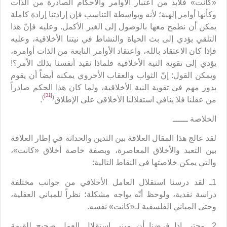
«كانت» فلابد من اعتبار الأوامر والأحكام الصادرة من الذات
وكأنها أوامر إلهية؛ لأنه وبواسطة التناسب فإن إرادتنا إرادة كاملة
يمكن أن نطمح معها بالوصول إلى الغير الأكمل. وعليه فإنّ هذا
التلقي يؤدي إلى بث الحياة والنشاط في نيتنا الأخلاقية، وعليه
فإذا كان الاعتقاد بالله، واعتقاد الأوامر النابعة من الذات أوامره،
يؤدي إلى تقوية النية الأخلاقية فلماذا نقيد أنفسنا بذلك الأمر؟!
ويمكن القول: إنّ الثواب والعقاب الأخروي يمكنه أيضاً أن يقوم
بدور مهم في تقوية النية الأخلاقية، ولما كان هذا الحكم صادراً
[31]
)
(
من عقلنا فلا ينافي استقلالنا الأخلاقي على الإطلاق
.
الخلاصة ــــــ
لقد عالج هذا المقال العلاقة بين التدين والحداثة في إطار العلاقة
بين التعبد والأخلاق المعاصرة، وبصفة خاصة أخلاق «كانت»،
والتي يمكن خلاصتها في النقاط التالية:
1ـ لقد درسنا استقلال العامل الأخلاقي من جوانب مختلفة
دراسة نقدية، ولوحظ أنّه يواجه مشكلة؛ نظراً للمباني العقلية،
وحتى المباني الفلسفية لـ«كانت» نفسه.
2ـ وحتى إذا فرضنا أن مبنى استقلال العمل صحيح للقيمة