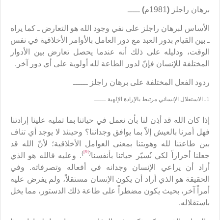
برهان راجلز
(
1981م
)
ـــــ
الأساس لبرهان راجلز على نفي وجود الله هو التعارض ـ كما يراه
ـ بين القيام بدور العبد مع دور العامل بالأوامر الأخلاقية في نفس
الوقت، ودليله على ذلك أنه عندما يحصل تعارض بين الأدوار
المختلفة للإنسان فإنّ لدور الطاعة لله أولوية على أي دور آخر.
ردود الفعل المختلفة على برهان راجلز ــــــ
1ـ الاستقلال الإنساني مرتبط بالإرادة الإلهية ــــــ
إذا كان الله قد أذِن لنا بأن نعمل في حياتنا بما تمليه علينا إرادتنا
فهل أمرنا بالعيش إلاّ بما يوافق وجداننا؟ وحينئذ لا يوجد أي تناف
بين طاعتنا لله وهويتنا بمعنى العوامل الأخلاقية؛ لأنّ الله قد
[9]
)
(
جعلنا أحراراً لكي نُسيّر حياتنا بأنفسنا
. وعليه فالله هو الذي
أراد أن يراعي الإنسان وجدانه في أفعاله وتصرفاته. وفي
الحقيقة هو الذي أراد أن يكون الإنسان مستقلاً، ولم يفرض عليه
أمراً آخر، بحيث يكون مضطراً على طاعة ذلك الدستور، مما يخل
باستقلاله.