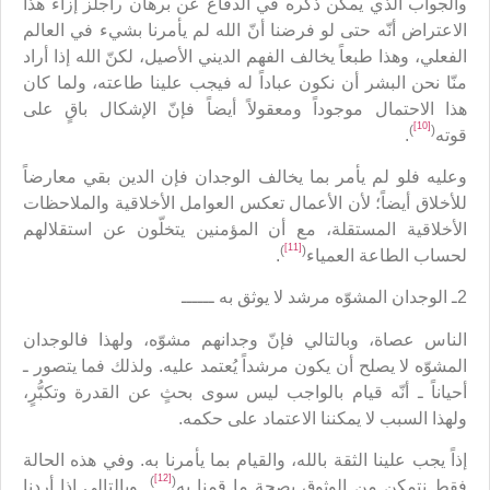
والجواب الذي يمكن ذكره في الدفاع عن برهان راجلز إزاء هذا
الاعتراض أنّه حتى لو فرضنا أنّ الله لم يأمرنا بشيء في العالم
الفعلي، وهذا طبعاً يخالف الفهم الديني الأصيل، لكنّ الله إذا أراد
منّا نحن البشر أن نكون عباداً له فيجب علينا طاعته، ولما كان
هذا الاحتمال موجوداً ومعقولاً أيضاً فإنّ الإشكال باقٍ على
[10]
)
(
قوته
.
وعليه فلو لم يأمر بما يخالف الوجدان فإن الدين بقي معارضاً
للأخلاق أيضاً؛ لأن الأعمال تعكس العوامل الأخلاقية والملاحظات
الأخلاقية المستقلة، مع أن المؤمنين يتخلّون عن استقلالهم
[11]
)
(
لحساب الطاعة العمياء
.
2ـ الوجدان المشوّه مرشد لا يوثق به ــــــ
الناس عصاة، وبالتالي فإنّ وجدانهم مشوّه، ولهذا فالوجدان
المشوّه لا يصلح أن يكون مرشداً يُعتمد عليه. ولذلك فما يتصور ـ
أحياناً ـ أنّه قيام بالواجب ليس سوى بحثٍ عن القدرة وتكبُّرٍ،
ولهذا السبب لا يمكننا الاعتماد على حكمه.
إذاً يجب علينا الثقة بالله، والقيام بما يأمرنا به. وفي هذه الحالة
[12]
)
(
فقط نتمكن من الوثوق بصحة ما قمنا به
. وبالتالي إذا أردنا