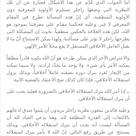
أما الجواب الذي قُدّم عن هذا الاشكال فعبارة عن أن تلك
النظرية التي وضعها راجلز تستلزم الأولوية المعرفية دون
الأولوية المنطقية، أي إنّ هذه المسألة تطرح في المقام
المعرفي لا غير. وعليه فحكمنا مقدّم على معرفتنا بموجود هو
الله، لكن هذه العلاقة بالعكس منطقياً، بحيث إن المشكلة التي
يطرحها راجلز لا تؤثر على مسألتنا، ولهذا يمكن الاستنتاج أنّ ما لا
يقبل العامل الأخلاقي المستقل لا يقع محلاً للأمر الإلهي.
والاعتراض الآخر الذي يمكن طرحه هو أنّ الله بكونه قادراً مطلقاً
يمكنه الأمر بأي شيء، ولا يوجد ما يحدِّد إرادته، ولا سيما تمكنه
من الإيعاز لفرد بترك دوره بصفته عاملاً أخلاقياً، وبذلك يزول
استقلاله الأخلاقي، فإذا كان كذلك صح الاعتقاد بالقضية الآتية:
ــ إذا أمر الله بترك استقلاله الأخلاقي بالضرورة فعليه يجب على
أن يترك استقلاله الأخلاقي.
وعليه فالذين يتبعون نظرية راجلز يريدون أن يثبتوا صدق ادعائهم
بالالتفات إلى القدرة المطلقة لله. وهنا يدعي العباد لله أن
المسألة ليست أنه يجب أن يترك استقلاله الأخلاقي، وبذلك
يستنتج عن طريق رفع التالي: إنّ الله لا يأمر بترك استقلاله