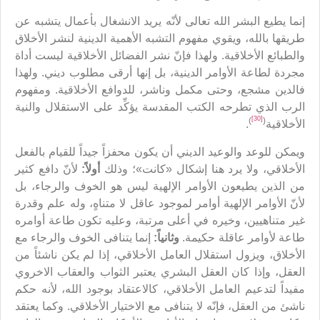
إنما يطيع البشر الله تعالى لأنّه يريد الانشغال بأعمال يتشبه عن
طريقها بالله، ويقوي مفهوم التشبه الأهمية الدينية لنشر الأخلاق
والطبائع الأخلاقية. ولهذا فإنّ نشر الفضائل الأخلاقية ليست أداة
مجردة لطاعة الأوامر الدينية، بل إنها أرقى مطلوب ديني. ولهذا
فالدين مشجع، وحتى مكمل وناشر، للدوافع الأخلاقية. ومفهوم
الرب الذي تطرحه الكتب المقدسة يؤكِّد على الاستقلال والنية
[30]
)
(
الأخلاقية
.
ويمكن للوعد والوعيد الديني أن يكون محفزاً جيداً للقيام بالفعل
الأخلاقي، ولا يرد هنا إشكال «كانت»؛ وذلك
أولاً:
لأنّ دافع كثير
من الذين يطيعون الأوامر الإلهية ليس هو الخوف والرجاء، بل
لأنّ الأوامر الإلهية أوامر لموجود عاقل لا متناهٍ، وله علم وقدرة
غير متناهيين، وخيره في أعلى مرتبة، وعليه تكون طاعة أوامره
طاعة لأوامر عاقلة حكيمة.
وثانياً:
إنما يتنافى الخوف والرجاء مع
الأخلاق، ويزول استقلال العامل الأخلاقي، إذا لم يكن ناشئاً من
العقل، وإذا كان العقل البشري يعتبر الثواب والعقاب الاخروي
مفيداً لتدعيم العامل الأخلاقي، كالاعتقاد بوجود الله، لأنه حكم
ناشئ من العقل، فإنّه لا يتنافى مع الاختيار الأخلاقي. وكما يعتقد