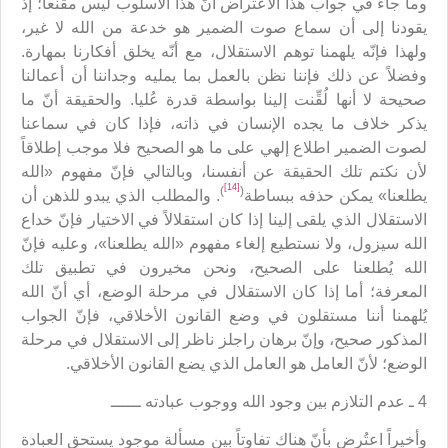
وما جاء في جواب هذا الاعتراض أنّ هذا الأسلوب ليس مقنعاً؛ إذ
يقودنا إلى أن سماع صوت الضمير هو خدعة من الله لا غير،
ولهذا فإنّه يلهمنا توهم الاستقلال، مع أنّه يخلق أفكارنا بمهارة.
وفضلاً عن ذلك فإننا نظن بالعمل بما يمليه وجداننا أن أعمالنا
صحيحة لا أنها لُقِّنت إلينا بواسطة قدرة عُليا. والحقيقة أنّ ما
يذكر خلاف ما يجده الإنسان في ذاته، فإذا كان في سماعنا
لصوت الضمير اطلاع إلهي على ما هو الصحيح فلا موجب إطلاقاً
لأن نكتم تلك الحقيقة عن أنفسنا، وبالتالي فإنّ مفهوم «الله
[14]
)
(
يطلعنا» يمكن حذفه ببساطة
. والمطلب الذي يبدو للذهن أن
الاستقلال الذي يلقى إلينا إذا كان استقلالاً في الاختيار فإنّ خداع
الله سيزول، ولا نستطيع إلغاء مفهوم «الله يطلعنا»، وعليه فإنّ
الله يُطلعنا على الصحيح، ونحن مخيرون في تطبيق تلك
المعرفة؛ أما إذا كان الاستقلال في مرحلة الوضع، أي أنّ الله
يُلهمنا أننا مستقلون في وضع القانون الأخلاقي، فإنّ الجواب
المذكور صحيح، وإنّ برهان راجلز ناظر إلى الاستقلال في مرحلة
الوضع؛ لأنّ العامل هو العامل الذي يضع القانون الأخلاقي.
4 ـ عدم التلازم بين وجود الله ووجوب عبادته ــــــ
وأخيراً اعتُرض بأنّ هناك تفاوتاً بين مسألة موجود يستحق العبادة