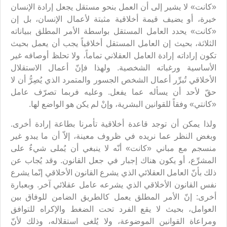
«كانت» لا يشير إلى أن العمل بنحو مستقل يجعل إرادة الإنسان
خيرة، أو يضيف قيمة أخلاقية مثبتة لأعمال الإنسان، بل إن
«كانت» يحدد العامل المستقل بواسطة الأمر المطلق ببياناته
الثلاثة، بحيث إن العامل المستقل أخلاقياً يجب أن يعمل بحيث
تكون إراداته إرادة العامل العقلاني تماماً، ولا تحلظ أوصافه غير
الأساسية ورغباته الشخصية. ولهذا فإنّ أعمال الاستقلال
الأخلاقي تُبرِّر أعمال الشخص الجسور والمتمرد الذي يُصِرُّ أن لا
حقّ لأحد أن يسأله عما يفعل. وعليه فربما تصرّف عامل
«كانتي» وفقاً للقوانين البشرية، وإنْ لم يكن هو الواضع لها.
ولذا يمكن أن توجد قاعدة أخلاقية تأمرنا بطاعة إرادة أخرى.
وبغض النظر عما نريده في ظروف معينة، إلاّ أن ما يبدو غير
منسجم مع مباني «كانت» أنّه لا ينبغي أن يُملى شيءٌ على
المشرِّع، أو يكون هناك إجبار في جعل القانون. وقد يُجاب عن
ذلك بأنّ العامل العقلائي الذي يشرع القانون الأخلاقي إنّما يشرع
نفس القانون الأخلاقي الذي يشرعه عامل عقلائي آخر. وبعبارة
أخرى: إنّ الأمر المطلق يعمل كالطريق الضامن للوفاق بين
العوامل، بحيث لا يقع الفرد تحت الضغط والإكراه للتوافق
ومراعاة القوانين الموضوعة، ولا يُلغى استقلاله، وذلك لأنّ