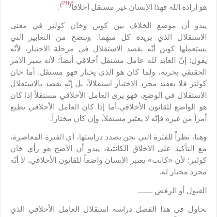
[21]
)
(
هو إرادة الله فهذا الإنسان غير مستقل أخلاقاً
.
يبدو أن موضع الخلاف بين كوين وخان كولتر في معنى
الاستقلال الذي يريده كل منهما. ويتضح من التعابير التي
يستعملها كوين أنّه يقصد الاستقلال في مرحلة الاختيار، لأنّه
يقول: إنّ العابد لله عامل مستقل أخلاقي أيضاً؛ لأنه يميز الأمر
الحقيقي بحرية، ولما كان هو الذي يختار فهو مستقل. أما خان
كولتر فلا يعقتد مجرد الاختيار استقلالاً، بل إنّه يقصد بالاستقلال
الاستقلال في الوضع، فهو يرى العامل الأخلاقي مستقلاً إذا كان
هو الواضع للقانون الأخلاقي،أما إذا كان العامل الأخلاقي يطيع
أمراً من غيره فإنّه لا يعتبر مستقلاً، وإن كان مختاراً.
وهنا، نظراً للفترة التي نحن بصدد دراستها، أي الفترة المعاصرة،
مع التأكيد على الأخلاق الكانتية، يبدو أن الأصح هو رأي خان
كولتر؛ لأن «كانت» يعتبر الإنسان واضعاً للقانون الأخلاقي، لا أنّه
مجرد مختار له.
القبول أو الرفض ــــــ
نحاول في هذا الفصل دراسة استقلال العامل الأخلاقي الذي