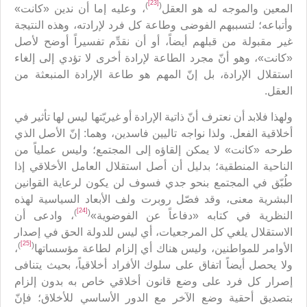
[23]
)
(
المعين والموجه له هو العقل
، وعليه إما أن ندين «كانت»
وأتباعه؛ لتسببهم الفوضى وطاعة كل فرد لإرادته، وهذه النتيجة
غير مقبولة من قبلهم أيضاً، أو أن نقدِّم تفسيراً أوضح لأصل
«كانت»، وهو أنّ مجرد الطاعة لإرادة أخرى لا تؤدي إلى إلغاء
استقلال الإرادة، بل إنّ المهم هو طاعة الإرادة المنبعثة من
العقل.
ولهذا فلابد أن نعترف أنّ ذاتية الإرادة أو غيريّتها ليس لها تأثير في
أخلاقية الفعل. ولذا نواجه تاليين فاسدين، وهما: إنّ الأصل الذي
طرحه «كانت» لا يمكن إلقاؤه إلى المجتمع؛ وليس عملياً من
الناحية المنطقية؛ بدليل أن أصل استقلال العامل الأخلاقي إذا
طُبّق في المجتمع بنحو جدي فسوف لن يكون لرعاية القوانين
البشرية معنى، وقد فصّل روبرت ولف الأبعاد السياسية لهذه
[24]
)
(
النظرية في كتابه «دفاعاً عن الفوضوية»
، وادعى أن
الاستقلال يلغي كل المرجعيات، أي ليس للدولة الحق في إصدار
[25]
)
(
الأوامر للمواطنين، وليس هناك أي إلزام لطاعة مؤسساتها
،
ولا يحصل أيضاً اتفاق على سلوك الأفراد أخلاقياً، بحيث يتنافى
إصرار كل فرد على وضع قانون أخلاقي خاص به بدون إلزام
بتصديق أحقية وضع الآخر مع الدور الأساسي للأخلاق؛ فإنّ