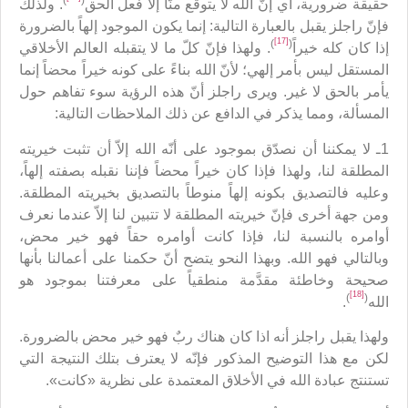
)
(
حقيقة ضرورية، أي إنّ الله لا يتوقع منّا إلاّ فعل الحق
. ولذلك
فإنّ راجلز يقبل بالعبارة التالية: إنما يكون الموجود إلهاً بالضرورة
[17]
)
(
إذا كان كله خيراً
. ولهذا فإنّ كلّ ما لا يتقبله العالم الأخلاقي
المستقل ليس بأمر إلهي؛ لأنّ الله بناءً على كونه خيراً محضاً إنما
يأمر بالحق لا غير. ويرى راجلز أنّ هذه الرؤية سوء تفاهم حول
المسألة، ومما يذكر في الدافع عن ذلك الملاحظات التالية:
1ـ لا يمكننا أن نصدّق بموجود على أنّه الله إلاّ أن تثبت خيريته
المطلقة لنا، ولهذا فإذا كان خيراً محضاً فإننا نقبله بصفته إلهاً،
وعليه فالتصديق بكونه إلهاً منوطاً بالتصديق بخيريته المطلقة.
ومن جهة أخرى فإنّ خيريته المطلقة لا تتبين لنا إلاّ عندما نعرف
أوامره بالنسبة لنا، فإذا كانت أوامره حقاً فهو خير محض،
وبالتالي فهو الله. وبهذا النحو يتضح أنّ حكمنا على أعمالنا بأنها
صحيحة وخاطئة مقدَّمة منطقياً على معرفتنا بموجود هو
[18]
)
(
الله
.
ولهذا يقبل راجلز أنه اذا كان هناك ربٌ فهو خير محض بالضرورة.
لكن مع هذا التوضيح المذكور فإنّه لا يعترف بتلك النتيجة التي
تستنتج عبادة الله في الأخلاق المعتمدة على نظرية «كانت».