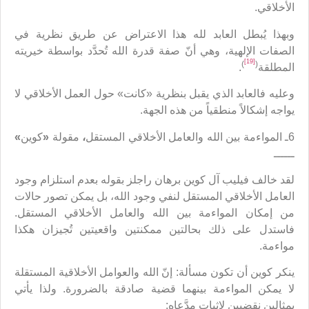
الأخلاقي.
وبهذا يُبطل العابد لله هذا الاعتراض عن طريق نظرية في
الصفات الإلهية، وهي أنّ صفة قدرة الله تُحدَّد بواسطة خيريته
[19]
)
(
المطلقة
.
وعليه فالعابد الذي يقبل بنظرية «كانت» حول العمل الأخلاقي لا
يواجه إشكالاً منطقياً من هذه الجهة.
6ـ المواءمة بين الله والعامل الأخلاقي المستقل
،
مقولة
«
كوين
»
ــــــ
لقد خالف فيليب آل كوين برهان راجلز بقوله بعدم استلزام وجود
العامل الأخلاقي المستقل لنفي وجود الله، بل يمكن تصور حالات
من إمكان المواءمة بين الله والعامل الأخلاقي المستقل.
فاستدل على ذلك بحالتين ممكنتين واقعيتين تُجيزان هكذا
مواءمة.
ينكر كوين أن تكون مسألة: إنّ الله والعوامل الأخلاقية المستقلة
لا يمكن المواءمة بينهما قضية صادقة بالضرورة. ولذا يأتي
بمثالين نقضيين لإثبات مدَّعاه: