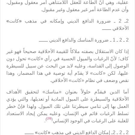
عقلية، وهي أنّ الطاعة للعقل اللامتناهي أمر معقول ومقبول،
وأن عدم الطاعة أمر غير معقول وغير مقبول.
2ـ 2 ـ ضرورة الدافع الديني وإمكانه في مذهب
«
كانت
»
الأخلاقي ــــــ
2 ـ 2 ـ 1 ـ ضرورة المناسك والدافع الديني ــــــ
إذا كان الاستقلال بصفته ملاكاً للقيمة الأخلاقية صحيحاً فهو غير
كاف؛ لأنّ الرغبات والميول الحسية في رأي «كانت» تحول دون
الوصول إلى القداسة، وعليه لابد من البحث عن سبيل للسيطرة
عليها، لكن «كانت» لا يقدّم أية توصية في هذا المضمار، وهذا
نقص وضعف في نظام «كانت» الأخلاقي.
أما الدين فيقدِّم حلولاً بعنوان «مناسك» لتحقيق الأهداف
الأخلاقية والسيطرة على الميول المادية أو تعديلها، والتي يؤدي
العمل بها إلى تنامي سيطرتنا على تلك الميول. ولهذا فإنّ خطر
تسلط الرغبات قائم في الإنسان، وعليه يمكن إيجاد الاستعداد
[29]
)
(
للغلبة على الرغبات في الوجود الإنساني
.
2 ـ 2 ـ 2ـ إمكان الدافع الديني في مذهب
«
كانت
»
ــــــ