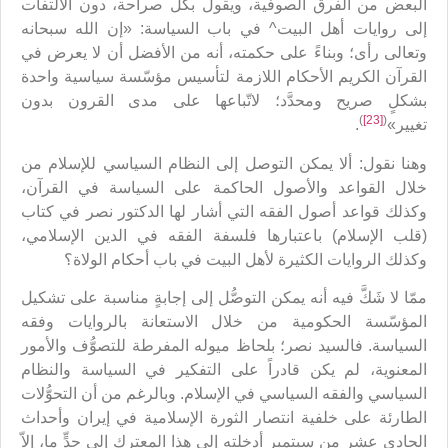
البعض من الفرق الصوفية، ويقول بكلّ صراحة، دون الالتفات
إلى روايات أهل البيت^ في باب السياسة: «إن الله سبحانه
وتعالى رأى؛ وبناءً على حكمته، أنه من الأفضل أن لا يعرض في
القرآن الكريم الأحكام اللازمة لتأسيس مؤسّسة سياسية واحدة
بشكلٍ صريح ومحدَّد؛ لاتّباعها على مدى القرون بدون
)
[23]
(
تغيير»
.
وهنا نقول: ألا يمكن التوصل إلى النظام السياسي للإسلام من
خلال القواعد والأصول الحاكمة على السياسة في القرآن،
وكذلك قواعد أصول الفقه التي أشار لها الدكتور نصر في كتاب
(قلب الإسلام) باعتبارها فلسفة الفقه في الدين الإسلامي،
وكذلك الروايات الكثيرة لأهل البيت في باب أحكام الولاة؟
ممّا لا شَكَّ فيه أنه يمكن التوصُّل إلى إجابةٍ مناسبة على تشكيل
المؤسّسة الحكومية من خلال الاستعانة بالروايات وفقه
السياسة. فالسيد نصر؛ بلحاظ ميوله المفرطة للتصوُّف والأمور
المعنوية، لم يكن قادراً على التفكير في السياسة والنظام
السياسي والفقه السياسي في الإسلام. وبالرغم من أن التحوُّلات
الطارئة على خلفية انتصار الثورة الإسلامية في إيران وأحداث
الحادي عشر من سبتمبر أدخلته إلى هذا المعترك إلى حدٍّ ما، إلاّ