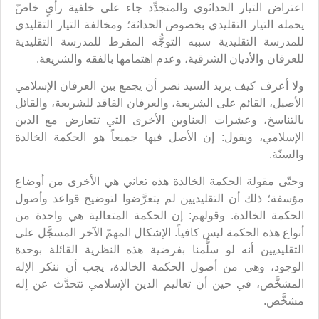
اعتراض التيار الحداثوي والمتجدِّد جاء على خلفية رأيٍ خاصّ
يحمله التيار التقليدي بخصوص الحداثة؛ ومخالفة التيار التقليدي
للمدرسة التقليدية سببه التوجُّه المفرط للمدرسة التقليدية
للعرفان والأديان الشرقية، وعدم اهتمامها بالفقه والشريعة.
ولا أعرف كيف يريد السيد نصر أن يجمع بين العرفان الإسلامي
الأصيل، القائم على الشريعة، والعرفان الفاقد للشريعة، والقائل
بالتناسخ، وعشرات العناوين الأخرى التي تتعارض مع الدين
الإسلامي، ويقول: إن الأصل فيها جميعاً هو الحكمة الخالدة
والسنّة.
وحتّى مقولة الحكمة الخالدة هذه تعاني هي الأخرى من أوضاع
مؤسفة؛ ذلك أن التقليديين لم يتعرَّضوا لتوضيح قواعد وأصول
الحكمة الخالدة. وقولهم: إن الحكمة المتعالية هي واحدة من
أنواع هذه الحكمة ليس كافياً. الإشكال المهمّ الآخر المسجَّل على
التقليديين أنه لو سلَّمنا بفرضية هذه النظرية القائلة بوحدة
الوجود، وهي من أصول الحكمة الخالدة، يجب أن ننكر الإله
المشخَّص، في حين أن تعاليم الدين الإسلامي تتحدَّث عن إله
مشخَّص.