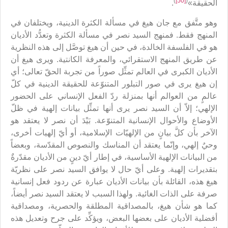
)
[50]
(
الحقيقة»
.
وهو متَّفق مع جان هيغ في مسألة الكثرة الدينية، ويختلفان في
المنهج فقط. فمنهج السيد نصر في مسألة الكثرة وتعدُّد الأديان
هو في الفلسفة الخالدة، في حين أن هيغ توصَّل إلى هذه النظرية
عن طريق المنهج الاستقرائي، والمعرفة الكانتية. ويرى هيغ أن
الأديان الكبرى في العالم تمثِّل صوراً من تجربة الحقّ تعالى؛ أي
إن هيغ يرى في صور التبلور المتنوّعة للحقيقة الدينية في كلّ
عالمٍ من العوالم أنها بمنزلة ردّ الفعل الإنساني على الحضور
الإلهي؛ إلاّ أن السيد نصر يرى أنها تمثِّل بيانات إلهية في ظلّ
الأوضاع والأحوال الإنسانية المتنوّعة. بَيْدَ أن نصر لا يعتقد هو
الآخر بأن كلَّ بيانٍ من الإلهيّات الإسلامية، أو أيّ إلهيات أخرى،
وحيٌ إلهي، وإنّما يعتقد أن المناسك والنصوص المقدّسة، وبعضاً
من البيانات الإلهية الأساسية، في إطار أيّ دينٍ من الأديان مقدّرةٌ
بتقديرات إلهية. وعلى أيّ حال لا يوافق السيد نصر على نظريّة
هيغ هذه، القائلة بأن بيانات الأديان عبارة عن ردود فعل إنسانية
صرفة على الذات الغائية. ولهذا السبب لا يعتقد السيد نصر أيضاً،
كما هو شأن هيغ، بالمصداقية المطلقة والحصرية، ومصداقية
أفضلية الأديان على بعضها البعض، ويؤكِّد على جرح وتعديل هذه