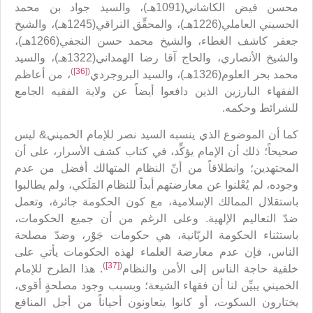
محسن فيض الكاشاني(1091هـ)، والسيد جواد بن محمد
الحسيني العاملي(1226هـ)، والمحقِّق النراقي(1245هـ)، والشيخ
جعفر كاشف الغطاء، والشيخ محمد حسن النجفي(1266هـ)،
والشيخ الأنصاري، والحاج آقا رضا الهمداني(1322هـ)، والسيد
)
[36]
(
محمد بحر العلوم(1326هـ)، والسيد البروجردي
، من أعاظم
الفقهاء البارزين الذين دافعوا أيضاً عن ولاية الفقيه الجامع
للشرائط وحكمه.
كما أن الموضوع الذي ينسبه السيد نصر للإمام الخميني& ليس
صحيحاً؛ ذلك أن الإمام يؤكِّد، في كتاب كشف الأسرار، على أن
المجتهدين؛ وانطلاقاً من أنّ النظام المتهالك أفضل من عدم
وجوده، لم يُعْلنوا عن معارضتهم أبداً للنظام المَلَكي، ولم يطالبوا
باستقلال الممالك الإسلامية، مع كون الحكومة جائرة، وتعمل
ضدّ التعاليم الإلهية. وعلى الرغم من أن جميع الحكومات،
باستثناء الحكومة الربّانية، هي حكومات جَوْر، وضدّ مصلحة
الناس، فإن عدم معارضة العلماء لهذه الحكومات يأتي على
)
[37]
(
خلفية حاجة الناس إلى الأمن والنظام
. هذا الطرح للإمام
الخميني يبيِّن لنا أن فقهاء الشيعة؛ وبسبب وجود مصلحةٍ أقوى،
يختارون السكوت، أو كانوا يتعاونون أحياناً من أجل المنافع