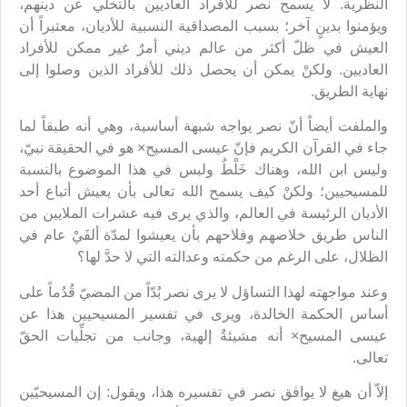
النظرية. لا يسمح نصر للأفراد العاديين بالتخلّي عن دينهم،
ويؤمنوا بدينٍ آخر؛ بسبب المصداقية النسبية للأديان، معتبراً أن
العيش في ظلّ أكثر من عالم ديني أمرٌ غير ممكن للأفراد
العاديين. ولكنْ يمكن أن يحصل ذلك للأفراد الذين وصلوا إلى
نهاية الطريق.
والملفت أيضاً أنّ نصر يواجه شبهة أساسية، وهي أنه طبقاً لما
جاء في القرآن الكريم فإنّ عيسى المسيح× هو في الحقيقة نبيّ،
وليس ابن الله، وهناك خَلْطٌ ولبس في هذا الموضوع بالنسبة
للمسيحيين؛ ولكنْ كيف يسمح الله تعالى بأن يعيش أتباع أحد
الأديان الرئيسة في العالم، والذي يرى فيه عشرات الملايين من
الناس طريق خلاصهم وفلاحهم بأن يعيشوا لمدّة ألفَيْ عام في
الظلال، على الرغم من حكمته وعدالته التي لا حدَّ لها؟
وعند مواجهته لهذا التساؤل لا يرى نصر بُدّاً من المضيّ قُدُماً على
أساس الحكمة الخالدة، ويرى في تفسير المسيحيين هذا عن
عيسى المسيح× أنه مشيئةٌ إلهية، وجانب من تجلِّيات الحقّ
تعالى.
إلاّ أن هيغ لا يوافق نصر في تفسيره هذا، ويقول: إن المسيحيّين