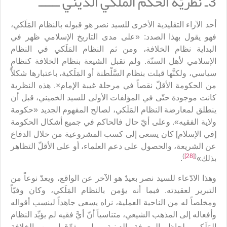
3ـ نظريّة الحكم المَلَكي الديني ــــــ
أحد الآراء التقليدية الأخرى للسيد نصر هو قبوله بالنظام المَلَكي،
فهو يقول بهذا الصدد: «على مدى التاريخ الإسلامي ظهر في
البداية نظام الخلافة، ومن ثم النظام المَلَكي في النظام
الإسلامي لأهل السنّة. ولم تقبل الشيعة بنظام الخلافة كنظامٍ
سياسي، ولكنَّها قبلت بنظام السَّلْطنة أو المَلَكية، باعتبارها شكلاً
من الحكومة الأقلّ نقصاً في مرحلة غيبة الإمام×. هذه النظرية
كانت موجودة حتّى في المؤلفات الأولى للسيد الخميني، قبل أن
ينطلق لمعارضة النظام المَلَكي، لصالح المفهوم الجديد «حكومة
ولاية الفقيه». وعلى أيّ حال فالحاكم في جميع أشكال الحكومة
[في الإسلام] كان يسعى إلى كسب المشروعية من خلال الدفاع
عن الشريعة، والحصول على دعم العلماء، أو على الأقلّ التظاهر
)
[28]
(
بذلك»
.
وهذا الادّعاء للسيد نصر بعيدٌ هو الآخر عن الواقع، ويعدّ نوعاً من
التبرير لعقيدته. فبما أنه يؤمن بالنظام المَلَكي، وكان وفيّاً
ومخلصاً له من الناحية العملية، نراه يسعى جاهداً لينسب أقواله
وأفعاله إلى المذهب الشيعي، متناسياً أنّ أيَّ فقيه لم يؤيِّد النظام
المَلَكي بلحاظ المعرفة الدينية، ولم يفرِّقوا بين الخلافة