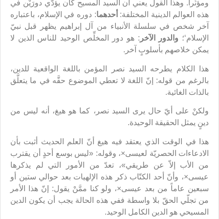
ومؤثِّراً. وهذا القول يعني أن السيد المسيح كان يؤدّي دورَيْن في
هذه العوالم الدينية المختلفة:
أحدهما
: دوره في الإسلام، باعتباره
آخر شخص في سلسلة الأنبياء من آل إبراهيم يظهر قبل نبيّ
الإسلام‘؛
والدور الآخر
: هو دور المخلِّص الوحيد للناس الذين لا
يمكن خلاصهم بأسلوبٍ آخر.
هذا الكلام يطرحه السيد نصر المؤمن باللغة الواقعية للدين،
بالرغم من قوله: إنّ اللغة لا تعطي الموضوع حقَّه في ما يتعلَّق
بالذات الغائية.
ولكنْ على أيّ حال يرى السيد نصر، كما هو هيغ، أنه ليس من
دينٍ يمثل الحقيقة الوحيدة.
هذا في الوقت الذي يعتقد فيه هيغ أنّ العلم الحديث أثبت بأن
الادعاءات الحصريّة لعيسى×، وقوله: «ليس بوسع أحدٍ أن يقترب
من الأب إلاّ عن طريقي»، تعدّ من الأمور التي لم يذكرها
عيسى×، وأنّ أحد الكتّاب ذكر هذه الإلهيات بعد حوالي ستين أو
سبعين عاماً من بعد عيسى×، ولو كنا ممَّنْ يقول: إنّ هذا الأمر
من تجلّي الحقّ بلا واسطة ففي هذه الحالة يجب أن يكون الدين
المسيحي هو الدين الكامل الوحيد.