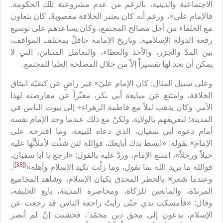
الاجتماعية والدينية، بالرغم من عدم مشروعية تلك الحكومة.
فالإمام علي×، ورغم أنه كان يعتبر الخلافة مغصوبةً، كان يتعاون
مع الخلفاء من أجل مصالح المجتمع، وكان يساعدهم على توسيع
رقعة الدولة الإسلامية. وتاريخ الإمامة حافلٌ بمختلف المواقف،
بين المدّ والجزر، والأخذ والعطاء، والتعامل المتباين، التي لا
يمكن أن نجد لها تفسيراً إلاّ من خلال المصلحة العليا للمجتمع.
وعلى سبيل المثال: كان الإمام عليّ× غير راضٍ عن كيفيّة انبثاق
الخلافة، وامتنع عن مبايعة أبي بكر، معبِّراً عن معارضته لهذا
الأمر. وكان يذهب ليلاً مع فاطمة الزهراء÷ إلى بيوت الناس في
المدينة؛ لتعريفهم بالولاية. ولكنْ مع ذلك عندما وجد الإمام نفسه
أمام دعوة أبي سفيان، الذي دعاه للبيعة، وما اقترحه على
الإمام× بقوله: «ابسط يدك أبايعك، فوالله لئن شئْتَ لأملأنَّها عليه
خيلاً ورجلاً»، امتنع الإمام، وردَّ عليه بالقول: «ارجع يا أبا سفيان،
)
[38]
(
فوالله ما تريد الله بما تقول، وما زلْتَ تكيد الإسلام وأهله»
.
وعندما شعر× بالخطر المحدق بكيان الإسلام، وشاهد المجاميع
المرتدّة، والمانعين للزكاة، ومحاصرة المدينة، بايع الخليفة،
وقال: «فأمسكت يدي حتّى رأيتُ راجعة الناس قد رجعت عن
الإسلام، يدعون إلى محق دين محمّد‘، فخشيت إنْ لم أنصر