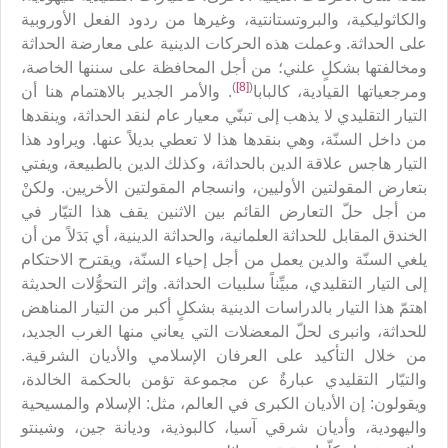
والكاثوليكية، والبروتستانتية، وغيرها من ردود الفعل الأوروبية
على الحداثة. وعملت هذه الحركات الدينية على معارضة الحداثة
ومخالفتها بشكلٍ علني؛ من أجل المحافظة على سننها الخاصة،
)
[8]
(
ومرجعياتها القيادية، كالبابا
. والأمر الجدير بالاهتمام هنا أن
التيار التقليدي لا يذهب إلى تبنّي معيار عام لنقد الحداثة، وينقدها
من داخل السنّة، وهي بنقدها هذا لا تعطي بديلاً عنها. ويراود هذا
التيار هاجس علاقة الدين بالحداثة، وكذلك الدين بالطبيعة، ويفتي
بتعارض المقولتين الأوليين، وانسجام المقولتين الأخريين. ولكنْ
من أجل حلّ التعارض القائم بين الاثنين يقف هذا التيّار في
الخندق المقابل للحداثة العلمانية، والحداثة الدينية، أي بَدَلاً من أن
يلغي السنّة والدين يعمل من أجل إحياء السنّة، ويقترح الاحتكام
إلى التيار التقليدي، مبيِّناً سلبيات الحداثة. وإثر التحوُّلات الحديثة
اهتمّ هذا التيار بالدراسات الدينية بشكلٍ أكبر من التيار المناهض
للحداثة، وانبرى لحلّ المعضلات التي يعاني منها الغرب الجديد،
من خلال التأكيد على العرفان الإسلامي والأديان الشرقية.
والتيّار التقليدي عبارةٌ عن مجموعة تؤمن بالحكمة الخالدة،
ويقولون: إن الأديان الكبرى في العالم، مثل: الإسلام والمسيحية
واليهودية، وأديان شرقي آسيا، كالبوذية، وديانة جين، وشينتو