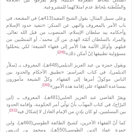
والسَّلْطنة بلحاظ عدم امتلاكهما للمشروعية.
وعلى سبيل المثال: يقول الشيخ المفيد(413هـ) في المقنعة، في
باب الأمر بالمعروف والنهي عن المنكر: «تنفيذ حدود الإسلام
وأحكامه بيد سلطان الإسلام، المنصوب من قبل الله تعالى.
والمراد بالسلطان أئمّة الهدى من آل محمد‘، أو المنصَّبين من
قبلهم. وأوكل الأئمة هذا الأمر إلى فقهاء الشيعة؛ لكي يتحمَّلوا
)
[29]
(
مسؤولية تطبيقها إنْ أمكن ذلك»
.
ويقول حمزة بن عبد العزيز الديلمي(448هـ)، المعروف بـ (سلاّر
الديلمي)، في كتاب المراسم: «تطبيق الأحكام والحدود بين
الناس موكولٌ أمرها إلى الفقهاء. وكلّ الشيعة مأمورون
)
[30]
(
بمساعدة الفقهاء على إقامة هذه الأمور»
.
ويقرّ القاضي عبد العزيز الحلبي(481هـ)، المعروف بـ (ابن
البرّاج)، في كتاب المهذّب بأنّ تولّي أمر الحكومة، وإقامة الحدود
)
[31]
(
بين المسلمين، لو كان بإذنٍ من الإمام العادل لا إشكال فيه
.
كما أنّ الفقهاء الآخرين، كشيخ الطائفة الطوسي(460هـ)، وابن
حمزة عماد الدين الطوسي(550هـ)، ومحمد بن إدريس