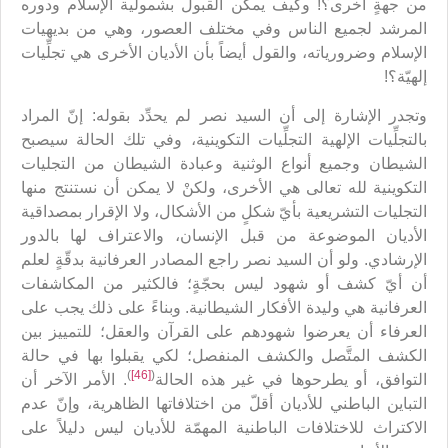
من جهةٍ أخرى؟! وكيف يمكن القبول بشمولية الإسلام ودوره
المرشد لجميع الناس وفي مختلف العصور، وهي من بديهيات
الإسلام وضرورياته، والقول أيضاً بأن الأديان الأخرى هي تجلِّيات
إلهيّة؟!
وتجدر الإشارة إلى أن السيد نصر لم يحدِّد بقوله: إنّ المراد
بالتجلِّيات الإلهية التجلِّيات التكوينية، وفي تلك الحالة سيصبح
الشيطان وجميع أنواع الوثنية وعبادة الشيطان من التجليات
التكوينية لله تعالى هي الأخرى، ولكنْ لا يمكن أن نستنتج منها
التجليات التشريعية بأيّ شكلٍ من الأشكال، ولا الإقرار بمصداقية
الأديان الموضوعة من قبل الإنسان، والاعتراف لها بالدور
الإرشادي. ولو أن السيد نصر راجع المصادر العرفانية بدقّةٍ لعلم
أن أيّ كشف أو شهود ليس بحجّةٍ؛ فالكثير من المكاشفات
العرفانية هي وليدة الأفكار الشيطانية. وبناءً على ذلك يجب على
العرفاء أن يعرضوا شهودهم على القرآن والعقل؛ للتمييز بين
الكشف المتَّصل والكشف المنفصل؛ لكي يقبلوا بها في حالة
)
[46]
(
التوافق، أو يطرحوها في غير هذه الحالة
. الأمر الآخر أن
التباين الباطني للأديان أقلّ من اختلافاتها الظاهرية، وإنّ عدم
الاكتراث للاختلافات الباطنية المهمّة للأديان ليس دليلاً على