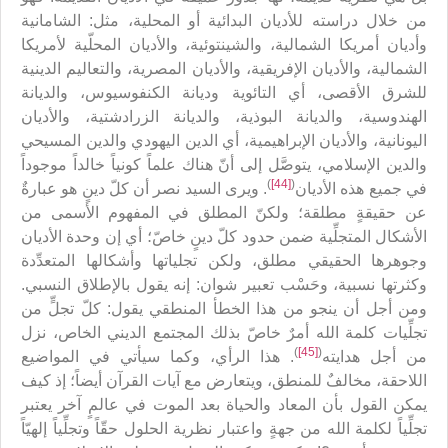
من خلال دراسته للأديان البدائية أو المحلية، مثل: الشامانية
وأديان أمريكا الشمالية، والشينتوئية، والأديان المحلّية لأمريكا
الشمالية، والأديان الإفريقية، والأديان المصرية، والتعاليم الدينية
للشرق الأقصى، أي التائوية وديانة الكنفوسيوس، والديانة
الهندوسية، والديانة البوذية، والديانة الزرادشتية، والأديان
اليونانية، والأديان الإبراهيمية، أي الدين اليهودي والدين المسيحي
والدين الإسلامي، يتوصَّل إلى أنّ هناك علماً كونياً خالداً موجوداً
)
[44]
(
في جميع هذه الأديان
. ويرى السيد نصر أن كلّ دينٍ هو عبارةٌ
عن حقيقةٍ مطلقة؛ ولكنّ المطلق في المفهوم الأسمى من
الأشكال المتجلِّية ضمن حدود كلّ دينٍ خاصّ؛ أي إن وحدة الأديان
وجوهرها الحقيقي مطلق، ولكن تجلياتها وأشكالها المتعدِّدة
وكثرتها نسبية، وحَسْب تعبير شوان: إنه يقول بالإطلاق النسبي.
ومن أجل أن ينجو من هذا الخطأ المنطقي يقول: كلّ تجلٍّ من
تجلِّيات كلمة الله أمرٌ خاصّ بذلك المجتمع الديني الخاص، نزل
)
[45]
(
من أجل هدايته
. هذا الرأي، وكما سيأتي في المواضيع
اللاحقة، مخالفٌ للمنطق، ويتعارض مع آيات القرآن أيضاً؛ إذ كيف
يمكن القول بأن المعاد والحياة بعد الموت في عالمٍ آخر يعتبر
تجلِّياً لكلمة الله من جهةٍ واعتبار نظرية الحلول حقّاً وتجلِّياً إلهيّاً