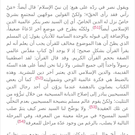
ويقول نصر في ردّه على هيغ: إن نبيّ الإسلام‘ قال أيضاً: «مَنْ
رآني فقد رأى الحقّ»؛ ولكنّ القولين موجّهين لمجتمعٍ بشريّ
خاصّ نزل له الدين الخاصّ، أي إن السيد نصر ينكر عالمية الدين
)
[51]
(
الإسلامي أيضاً
. ولكنّه يطرح في موضعٍ آخر ادّعاءً ضعيفاً،
وبالإضافة إلى قبوله بالوحدة السامية للأديان يقول: إن المسلم
الذي يظنّ أن هذا الموضوع مخالف للقرآن يجب أن يعلم أنه لم
يقرأ القرآن بشكلٍ صحيح؛ إذ لا يوجد أيّ كتابٍ مقدَّس عالمي
الصفة بحجم القرآن الكريم. وقد قال القرآن: لقد اصطفينا
رسولاً واحداً إلى جميع البشر، ولا زلنا نحن أيضاً على هذه السنّة
القديمة، والدين الإسلامي الذي يعتبر آخر دين للبشرية. وهذه
)
[52]
(
بالضبط هي فكرة عالمية الوحي وشموليته
. كما أن بعض
الكتاب يصابون بالدهشة عندما يرَوْن أن أحد رجال الدين
المسيحيين يبادر إلى إصلاح الديانة المسيحية من خلال تبرُّؤه من
التثليث؛ ولكنْ يقوم عالم مسلم بنصيحة المسيحيين بعدم التخلّي
)
[53]
(
عن تلك العقيدة
. ولا يوضِّح لنا السيد نصر كيف يتمّ صلب
السيد المسيح× في مرحلة معينة من المعرفة، وفي المرحلة
)
[54]
(
التالية لا يصلب، بالرغم من وجود عدّة مراحل للمعرفة
.
وعلى أيّ حال ليس بإمكان السيد نصر أن يجمع بين نظريّة