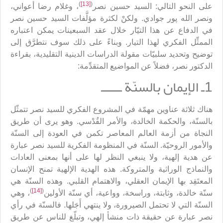
)
[13]
(
على النحو التالي: السيد حسين نصر
، وغلام رضا أعواني،
ونصر الله پور جوادي. ولكنْ لكثرة مؤلَّفات السيد حسين نصر
في الدفاع عن هذا التيّار خلال عقد السبعينات يمكن اعتباره
الممثِّل الفكري لهذا التيار. وبناءً على ذلك سوف نتطرَّق إلى
توضيح وتحديد سلبيّات مقولة الدراسات الدينية التقليدية، بقراءة
الدكتور نصر، فضلاً عن المواضيع المتقدِّمة:
1ـ الإيمان بالسنّة ــــــ
هناك ثلاثة عناوين مهمّة في المشروع الفكري للسيد نصر تتمثّل
بالسنّة، والحكمة الخالدة، والأمر القُدْسي. وهو يرى أن طريق
النجاة من أزمة العالم المعاصر تكمن في العودة إلى السنّة
والأمور الروحيّة. السنّة في المنظومة الفكرية للسيد نصر عبارة
عن هدية إلهية، ولا ينبغي النظر لها على أنها بمعنى العادات
والنماذج الوراثية والمتروكة. هذه الهدية الإلهية تمنح الإنسان
المعتَقِد بها الإيمان العقلي، والاهتمام القلبي. وهذه السنّة هي
)
[14]
(
سنّة خالدة، وثابتة، وراسخة، وواعية، أي سنّة الأولين
، وهي
السنّة التي لا تحتمل الصيرورة، ولا ينتهي أَجَلها. فالسنّة في رأي
نصر عبارة عن حقيقة ذات منشأ إلهي، وتبلّغ للناس عن طريق