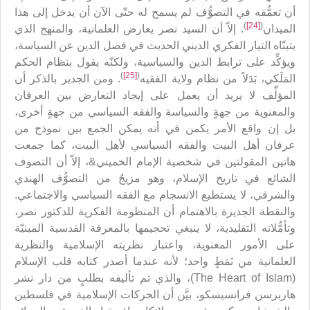
أن تعمُّقه في التصوُّف لم يسمح له حتّى الآن أن يدخل إلى هذا
)
[24]
(
الميدان
. إلاّ أن السيد نصر يعارض العلمانية، والمنهج الذي
يتبنّاه التيار الفكري الديني الحديث في فصل الدين عن السياسة،
ويؤكِّد على ترابط الدين والسياسية، ولكنّه يقول بنظام الحكم
)
[25]
(
المَلَكي، بَدَلاً من نظام ولاية الفقيه
. ومن الجدير بالذكر أن
المؤلِّف لا يريد أن يعمل على إيجاد التعارض بين العرفان
والمعنوية من جهةٍ والسياسة والفقه السياسي من جهةٍ أخرى،
بل إن واقع الأمر يكمن في أنه يمكن الجمع بين نموذج من
عرفان أهل البيت والفقه السياسي لأهل البيت، كما جمعت
هاتين المقولتين في شخصية الإمام الخميني&، إلاّ أن التصوف
الشائع في تاريخ الإسلام، وهو مزيجٌ من التصوُّف الهندي
والشرقي، لا يستطيع الانسجام مع الفقه السياسي والاجتماعي.
والنقطة الجديرة بالاهتمام أن المنظومة الفكرية للدكتور نصر،
وتأمُّلاته التقليدية، لا ينبغي تحجيمها بالمعرفة القدسية المبنيّة
على الأمور المعنوية، واعتبار نظريته الإسلامية والنظرية
العلمانية من نَمَطٍ واحد؛ لأنه عندما أصدر كتابه قلب الإسلام
(The Heart of Islam)، والذي تم تأليفه بطلبٍ من دار نشر
هاربرسن فرانسيسكو، بيَّن أن الحركات الإسلامية في فلسطين