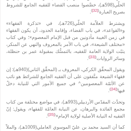
الحلّي(598هـ)، خصَّصوا منصب القضاء للفقيه الجامع للشروط
)
[32]
(
بصريح العبارة
.
ويشترط العلاّمة الحلّي(726هـ)، في «تذكرة الفقهاء»
و«القواعد»، في باب القضاء، وإقامة الحدود، أن يكون الفقهاء
في زمن الغيبة مأذونين من قبل الإمام المعصوم×؛ وفي كتاب
«مختلف الشيعة»، في باب الأمر بالمعروف والنهي عن المنكر،
يثبّت الولاية العامة للفقيه، بالتمسُّك بمقبولة عمر بن حنظلة،
)
[33]
(
وسائر الروايات
.
ويقول المحقِّق الكركي، المعروف بـ (المحقِّق الثاني)(940هـ): إن
فقهاء الشيعة متَّفقون على أن الفقيه الجامع للشرائط هو نائب
عن الأئمّة المعصومين^ في جميع الأمور التي للنيابة دخلٌ
)
[34]
(
فيها
.
وتحدَّث المقدّس الأردبيلي(993هـ)، في مواضع مختلفة من كتاب
مجمع الفائدة والبرهان، عن النيابة العامّة للفقهاء، ويقول: إنّ
)
[35]
(
الفقيه له النيابة الأصلية لولاية الإمام×
.
كما أن السيد محمد بن عليّ الموسوي العاملي(1009هـ)، والملاّ