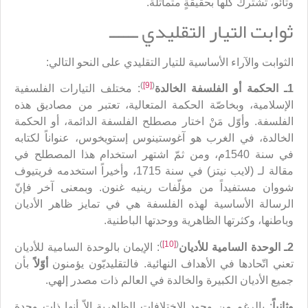
وتائو، تشترك كلّها بحقيقةٍ متماثلة.
ثوابت التيار التقليدي ــــــ
الثوابت والآراء الأساسية للتيار التقليدي على النحو التالي:
)
[9]
(
1ـ الحكمة أو الفلسفة الخالدة
: مختلف التيارات الفلسفية
الإسلامية، وبخاصّة الحكمة المتعالية، تعتبر من مصاديق هذه
الفلسفة. وأوّل مَنْ اختار مصطلح الفلسفة الدائمة، أو الحكمة
الخالدة، في الغرب هو آغوستينوس إستويخوس، عنواناً لكتابه
في سنة 1540م، ومن ثمّ اشتهر استخدام هذا المصطلح في
مقالة لـ (لايب نيتز) في سنة 1715، وأخيراً استخدمه فريتيوف
شووان مستفيداً من مؤلّفات رينيه غنون. وبمعنى آخر فإنّ
الرسالة الأساسية لهذه الفلسفة هي في تمايز ظاهر الأديان
وباطنها، وكثرتها الظاهرية ووحدتها الباطنية.
)
[10]
(
2ـ الوحدة السامية للأديان
: الإيمان بالوحدة السامية للأديان
تعني اتّحادها في الأهداف النهائية. فالتقليديّون يؤمنون
أوّلاً
بأن
جميع الأديان الكبيرة والخالدة في العالم ذات مصدر إلهي.
وثانياً
: بالرغم من وجود الاختلافات الظاهرية إلاّ أنها ذات وحدة