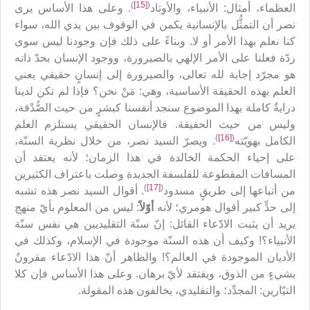
)
[15]
(
العظماء، أمثال: الأنبياء، والأوتاد
. وعلى هذا الأساس يرى
نصر أن التمثُّل بالإنسانية يكمن في الوقوف بين يدي الله، سواء
كنا نعلم بهذا الأمر أو لا. وبناءً على ذلك فإن وجودنا ليس سوى
ردّة فعلنا على الأمر الإلهي بالصيرورة، ووجود الإنسان بحدّ ذاته
هو مجرّد إجابة لله تعالى، والصيرورة إلى إنسانٍ حقيقي يعني
العلم بهذه الحقيقة الأساسية، وهي: مَنْ نحن؟ فإذا لم تكن لدينا
درايةٌ كاملة بهذا الموضوع سنجد أنفسنا كبشرٍ من حيث الصُّدْفة،
وليس من حيث الحقيقة. فالإنسان الحقيقي يستلزم العلم
)
[16]
(
الكامل بهويّته
. ويصرّ السيد نصر، من خلال نظرية السنّة،
على إحياء الحكمة الخالدة في هذا الزمان؛ لأنه يعتقد أن
المسافات المقطوعة للفلسفة الجديدة وصلت باعتراف الكثيرين
)
[17]
(
من أتباعها إلى طريقٍ مسدود
. أقوال السيد نصر هذه تشبه
إلى حدٍّ كبير أقوال هومري؛ لأنه
أوّلاً
: ليس من المعلوم بأيّ منهج
يريد أن يثبت الادّعاء القائل: إنّ سنّة التقليديين هي نفس سنّة
الأنبياء؟! وكيف أن هذه السنّة موجودة في الإسلام، وكذلك في
الأديان الموجودة في العالم؟! والظاهر أنّ هذا الادّعاء مقرونٌ
بشيءٍ من الذوق، ويفتقد لأيّ برهان. وعلى هذا الأساس فإن كلا
التيّارين: المجدِّد؛ والتقليدي، يخالفون هذه المقولة.