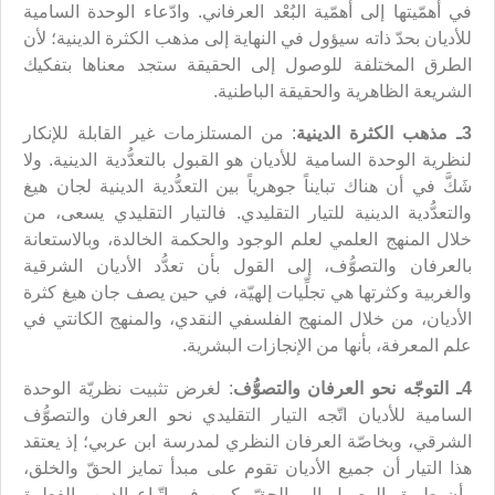
في أهمّيتها إلى أهمّية البُعْد العرفاني. وادّعاء الوحدة السامية
للأديان بحدّ ذاته سيؤول في النهاية إلى مذهب الكثرة الدينية؛ لأن
الطرق المختلفة للوصول إلى الحقيقة ستجد معناها بتفكيك
الشريعة الظاهرية والحقيقة الباطنية.
3ـ مذهب الكثرة الدينية
: من المستلزمات غير القابلة للإنكار
لنظرية الوحدة السامية للأديان هو القبول بالتعدُّدية الدينية. ولا
شَكَّ في أن هناك تبايناً جوهرياً بين التعدُّدية الدينية لجان هيغ
والتعدُّدية الدينية للتيار التقليدي. فالتيار التقليدي يسعى، من
خلال المنهج العلمي لعلم الوجود والحكمة الخالدة، وبالاستعانة
بالعرفان والتصوُّف، إلى القول بأن تعدُّد الأديان الشرقية
والغربية وكثرتها هي تجلِّيات إلهيّة، في حين يصف جان هيغ كثرة
الأديان، من خلال المنهج الفلسفي النقدي، والمنهج الكانتي في
علم المعرفة، بأنها من الإنجازات البشرية.
4ـ التوجّه نحو العرفان والتصوُّف
: لغرض تثبيت نظريّة الوحدة
السامية للأديان اتّجه التيار التقليدي نحو العرفان والتصوُّف
الشرقي، وبخاصّة العرفان النظري لمدرسة ابن عربي؛ إذ يعتقد
هذا التيار أن جميع الأديان تقوم على مبدأ تمايز الحقّ والخلق،
وأن طريق الوصول إلى الحقّ يكمن في اتّباع الدين والفطرة