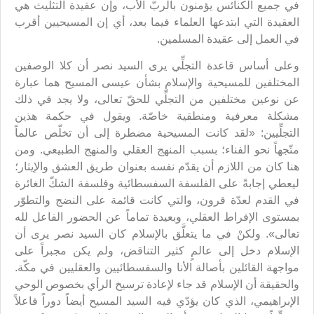
في جميع الكنائس يؤمنون بالربّ الأب، وإن عقيدة التثليث هي
العقيدة التي ابتدعها العلماء فيما بعد، أي إن المسيحيين أقرب
في العمل إلى عقيدة المسلمين.
وعلى أساس قاعدة التجلِّي يرى السيد نصر أن كلا الوصفين
المختلفين للمسيحية والإسلام بشأن عيسى المسيح هما عبارة
عن نوعين مختلفين من التجلِّي للحقّ تعالى، ولا يجد في ذلك
مشكلة معرفية ومنطقية خاصّة. ويقول في حكمة هذين
التجلِّيين: «لقد كانت المسيحية مضطرة إلى أن تخلّص عالماً
متّجهاً نحو الفناء؛ بسبب المنهج العقلي والمنهج الطبيعي. ومن
هنا كان من اللازم أن يقدّم نفسه بعنوان طريق العشق والإيثار؛
ليعطي إجابةً على الفلسفة السفسطائية وفلسفة الشكّ الغائرة
في القدم لعدّة قرون، والتي كانت قائمة على النضج والتطوّر
بمستوى الإفراط العقلي، وبعيدة تماماً عن الحضور الفاعل لله
تعالى». ولكنْ في ما يتعلَّق بالإسلام كان السيد نصر يرى أن
الإسلام دخل إلى عالمٍ كثير التناقض، ولم يكن مجبراً على
مواجهة القائلين بأصالة الأنا والسفسطائيين والعقليين في مكّة.
والحقيقة أن الإسلام قد جاء لإعادة ترسيخ الرأي بخصوص الوحي
الإبراهيمي، الذي كان يؤدّي فيه السيد المسيح أيضاً دوراً فاعلاً