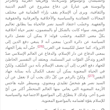
والشيشان وكوسوفو وسريلانكا وإفريقيا الغربية والجزائر
والبوسنة هي عبارةٌ عن دفاع مشروع عن القيم الدينية
والثقافية، ويرى أن الإسلام يقف بإزاء العلمانية في مختلف
المجالات العقائدية والسياسية والأخلاقية والعرفانية والحقوقية
والفقهية. وحَسْب اعتقاد السيد نصر فالحياة بما يطابق تعاليم
الشريعة، سواء كانت بالشكل أو بالمضمون، تعتبر حياة أخلاقية
بكلّ معنى الكلمة. وحَسْب قوله: لا يمكن أن نفصل دائرة
السياسة عن دائرة الدين؛ بمعنى أنه لا ينبغي دفع الدين إلى
)
[26]
(
الانزواء، كما حصل للكنيسة في الغرب
. حتّى أنه يقرأ الجهاد
بمعنى الدفاع عن دار الإسلام، والدفاع عن العالم الإسلامي ضدّ
الغزو وتدخُّل القوّات غير المسلمة، ويعتقد أن التفسير الخاطئ
للجهاد دفع الغرب إلى أن يصف الإسلام بأنه دين السَّيْف، ولكنْ
في الحياة المعنوية يمكن أن نصف الكمال بأنه بمثابة جهاد
)
[27]
(
النفس
. ولكنْ بالرغم من كلّ ذلك يجب أن لا نغفل عن أن
السيد نصر هو شخصٌ تقليدي ومعنوي، ويسيطر عليه هاجس
الأزمة المعنوية التي يعاني منها العالم المتحضِّر أكثر من أيّ
شيءٍ آخر، ولذلك لا يتطرَّق إلى المواضيع الاجتماعية والسياسية
للإسلام بقوّة اهتمامه بالمواضيع المعنوية.