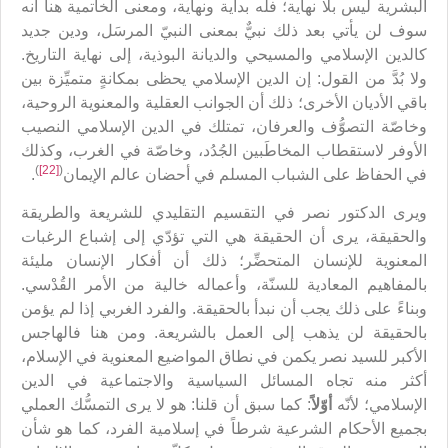
البشرية ليس بلا نهاية؛ فله بداية ونهاية، ومعنى الخاتمية هنا أنه
سوف لن يأتي بعد ذلك نبيٌّ بمعنى النبيّ المرسَل، ودين جديد
كالدين الإسلامي والمسيحي والديانة البوذية، إلى نهاية التاريخ.
ولا بُدَّ من القول: إن الدين الإسلامي يحظى بمكانةٍ متميِّزة بين
باقي الأديان الأخرى؛ ذلك أن الجوانب العقلية والمعنوية الروحية،
وخاصّة التصوُّف والعرفان، تمتلك في الدين الإسلامي النصيب
الأوفر لاستقطاب المخاطَبين الجُدُد، وخاصّة في الغرب، وكذلك
)
[22]
(
في الحفاظ على الشباب المسلم في أحضان عالم الإيمان
.
ويرى الدكتور نصر في التقسيم التقليدي للشريعة والطريقة
والحقيقة، يرى أن الحقيقة هي التي تؤدّي إلى إشباع الرغبات
المعنوية للإنسان المتحضِّر؛ ذلك أن أفكار الإنسان مليئة
بالمفاهيم المعادية للسنّة، وأعماله خالية من الأمر القُدْسي.
وبناءً على ذلك يجب أن نبدأ بالحقيقة. والفرد الغربي إذا لم يؤمن
بالحقيقة لن يذهب إلى العمل بالشريعة. ومن هنا فالهاجس
الأكبر للسيد نصر يكمن في نطاق المواضيع المعنوية في الإسلام،
أكثر منه تجاه المسائل السياسية والاجتماعية في الدين
الإسلامي؛ لأنّه
أوّلاً
: كما سبق أن قلنا: هو لا يرى التمسُّك العملي
بجميع الأحكام الشرعية شرطاً في إسلامية الفرد، كما هو شأن