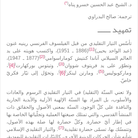
*)
(
د. الشيخ عبد الحسين خسرو پناه
ترجمة: صالح البدراوي
تمهيد ــــــ
تأسّس التيار التقليدي من قبل الفيلسوف الفرنسي رينيه غنون
)
[1]
(
(عبد الواحد يحيى)
(1886 ـ 1951)، واكتسب هويته على يد
)
[2]
(
العالم السيلاني آناندا كنتيش كوماراسوامي
(1877 ـ 1947)،
)
(
)
[3]
(
وتطوّر على يد فريتوف شووان
، وتيتوس بوركهارت
[4]
،
)
(
)
[5]
(
وماركوبوليس
، ومارتن لينكز
[6]
، وتحوّل إلى تيّار فكريّ
خاصّ.
ولا تعني السنّة (التقليد) في التيار التقليدي الرسوم والعادات
والأسلوب، بل المراد بها السنّة الإلهية الأزلية والأبدية الجارية
والنافذة على كلّ الوجود، السنّة بمعنى الأصول والحقائق ذات
المنشأ القدسي، والتي تمتلك صيغتها العملية وتجلّياتها الخاصة بها
في إطار أيّ حضارة. وكلّ حضارة لها صلة بهذه الأصول،
)
[7]
(
وتتمسّك بها، تسمّى حضارة تقليدية
. والتيار التقليدي الإسلامي
شأنه شأن الحركات الدينية الأخرى، كالتيّارات التقليدية لليهودية،