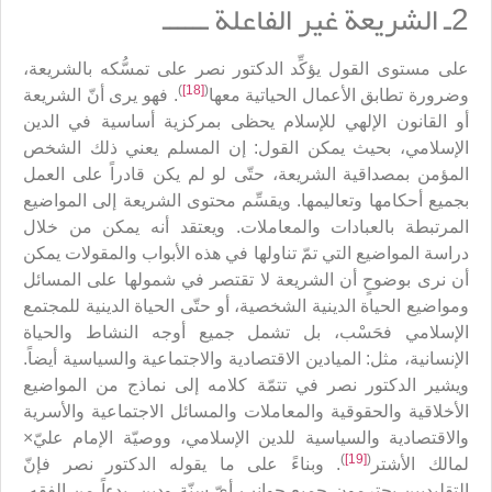
2ـ الشريعة غير الفاعلة ــــــ
على مستوى القول يؤكِّد الدكتور نصر على تمسُّكه بالشريعة،
)
[18]
(
وضرورة تطابق الأعمال الحياتية معها
. فهو يرى أنّ الشريعة
أو القانون الإلهي للإسلام يحظى بمركزية أساسية في الدين
الإسلامي، بحيث يمكن القول: إن المسلم يعني ذلك الشخص
المؤمن بمصداقية الشريعة، حتّى لو لم يكن قادراً على العمل
بجميع أحكامها وتعاليمها. ويقسِّم محتوى الشريعة إلى المواضيع
المرتبطة بالعبادات والمعاملات. ويعتقد أنه يمكن من خلال
دراسة المواضيع التي تمّ تناولها في هذه الأبواب والمقولات يمكن
أن نرى بوضوحٍ أن الشريعة لا تقتصر في شمولها على المسائل
ومواضيع الحياة الدينية الشخصية، أو حتّى الحياة الدينية للمجتمع
الإسلامي فحَسْب، بل تشمل جميع أوجه النشاط والحياة
الإنسانية، مثل: الميادين الاقتصادية والاجتماعية والسياسية أيضاً.
ويشير الدكتور نصر في تتمّة كلامه إلى نماذج من المواضيع
الأخلاقية والحقوقية والمعاملات والمسائل الاجتماعية والأسرية
والاقتصادية والسياسية للدين الإسلامي، ووصيّة الإمام عليّ×
)
[19]
(
لمالك الأشتر
. وبناءً على ما يقوله الدكتور نصر فإنّ
التقليديين يحترمون جميع جوانب أيّ سنّة ودين، بدءاً من الفقه،