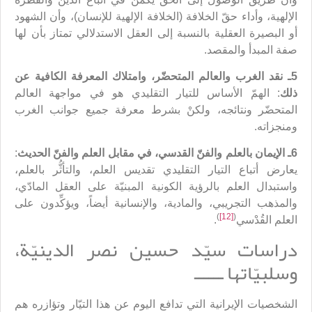
الإلهية، وأداء حقّ الخلافة (الخلافة الإلهية للإنسان)، وأن الشهود
أو البصيرة العقلية بالنسبة إلى العقل الاستدلالي تمتاز بأن لها
صفة المبدأ والمقصد.
5ـ نقد الغرب والعالم المتحضّر، وامتلاك المعرفة الكافية عن
ذلك
: الهمّ الأساس للتيار التقليدي هو في مواجهة العالم
المتحضّر ونتائجه، ولكنْ بشرط معرفة جميع جوانب الغرب
ومنجزاته.
6ـ الإيمان بالعلم والفنّ القدسي، في مقابل العلم والفنّ الحديث
:
يعارض أتباع التيار التقليدي تقديس العلم، والتأثُّر بالعلم،
واستبدال العلم بالرؤية الكونية المبنيّة على العقل المادّي،
والمذهب التجريبي، والمادية، والإنسانية أيضاً، ويؤكِّدون على
)
[12]
(
العلم القُدْسي
.
دراسات سيّد حسين نصر الدينيّة،
وسلبيّاتها ــــــ
الشخصيات الإيرانية التي تدافع اليوم عن هذا التيّار وتؤازره هم