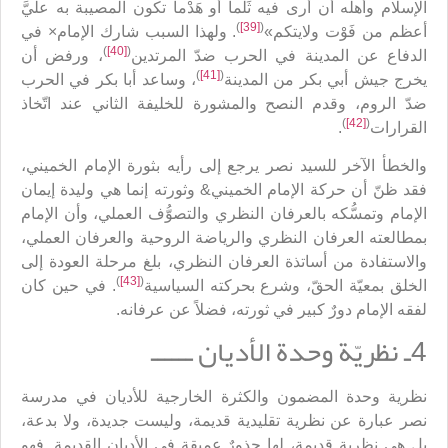
الإسلام وأهله أن أرى فيه ثَلْماً أو هَدْماً تكون المصيبة به عليَّ
)
[39]
(
أعظم من فَوْت ولايتكم»
. ولهذا السبب شارك الإمام× في
)
[40]
(
الدفاع عن المدينة في الحرب ضدّ المرتدين
، ورفض أن
)
[41]
(
يخرج جيش أبي بكر من المدينة
، وساعد أبا بكر في الحرب
ضدّ الروم، وقدم النصح والمشورة للخليفة الثاني عند اتّخاذ
)
[42]
(
القرارات
.
والخطأ الآخر للسيد نصر يرجع إلى رأيه بثورة الإمام الخميني،
فقد ظنّ أن حركة الإمام الخميني& وثورته إنما هي وليدة إيمان
الإمام وتمسُّكه بالعرفان النظري والتصوُّف العملي، وأن الإمام
بمطالعته العرفان النظري والرياضة الروحية والعرفان العملي،
والاستفادة من أساتذة العرفان النظري، بلغ مرحلة العودة إلى
)
[43]
(
الخلق بمعيّة الحقّ، وشرع بحركته السياسية
. في حين كان
لفقه الإمام دورٌ كبير في ثورته، فضلاً عن عرفانه.
4ـ نظريّة وحدة الأديان ــــــ
نظرية وحدة المضمون والكثرة الخارجية للأديان في مدرسة
نصر عبارة عن نظرية تقليدية قديمة، وليست جديدة، ولا بدعة،
بل هي نظرية قديمة، لها جذورٌ عميقة في الأديان القديمة. فهو