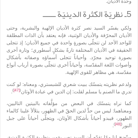
وحدة الأديان.
5ـ نظريّة الكثرة الدينيّة ــــــ
ولكي يفسّر السيد نصر كثرة الأديان الإلهية والبشرية، وحتى
الأديان المحرّفة والأديان الوثنية، فإنه يعتقد بأن الذات المطلقة
للواحد الأحد لن تتجلّى بصورةٍ واحدة في جميع الأديان؛ إذ تتجلى
الحقيقة في الأديان المختلفة تارةً بشكلٍ أسطوري؛ وتارة أخرى
بصورة توحيد مجرّد. وأحياناً تتجلى أسماؤه وصفاته بأشكال
وأصوات اللغة المقدّسة، وأحياناً أخرى تتجلّى بصورة أرباب أنواع
مقدّسة، هي مظاهر للقوى الإلهية.
ولدعم نظريته يتمسّك ببيت شعري للشبستري، ومعناه: لو كنت
)
[47]
(
تدري ما الصنم يا مسلم لقلت: إن الدين في عبادة الأوثان
.
كما نراه يتمسّك في البعض من مؤلَّفاته بالبيتين التاليين،
ومعناهما: ليس من حدٍّ لدين الحقّ في الظهور، يتلألأ علينا كالماء
الطهور، فيبدو أحياناً بأشكال الأوثان، ويتجلّى أحياناً على جبل
)
[48]
(
النور
.
ويتّضح لنا ممّا تقدّم أن السيد نصر يؤمن بنظرية الكثرة الدينية،