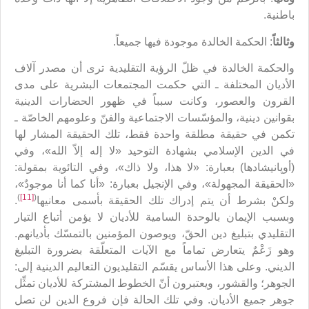
باطنية.
وثالثاً
: الحكمة الخالدة موجودة فيها جميعاً.
والحكمة الخالدة في ظلّ الرؤية التقليدية ترى أن مصدر آلاف
الأديان المختلفة ـ التي حكمت المجتمعات البشرية على مدى
القرون والعصور، وكانت سبباً في ظهور الحضارات الدينية
بقوانين دينية، والمؤسّسات الاجتماعية والفنّ وعلومهم الخاصّة ـ
تكمن في حقيقة مطلقة واحدة فقط، تلك الحقيقة المشار لها
في الدين الإسلامي بشهادة التوحيد «لا إله إلاّ الله»، وفي
(أوپانيشادها) بعبارة: «لا هذا، ولا ذاك»، وفي التائوية بمقولة:
«الحقيقة المجهولة»، وفي الإنجيل بعبارة: «أنا كما أنا موجودٌ»،
)
[11]
(
ولكنْ بشرط أن يتم إدراك تلك الحقيقة بأسمى معانيها
.
وبسبب الإيمان بالوحدة السامية للأديان لا يؤمن أتباع التيار
التقليدي بتبليغ دين الحقّ، ويوصون المؤمنين بالتمسّك بأديانهم.
وهو زَعْمٌ يتعارض تماماً مع الآيات المتعلّقة بضرورة التبليغ
الديني. وعلى هذا الأساس يقسّم التقليديون التعاليم الدينية إلى:
الجوهر؛ والقشور، ويعتبرون أنّ الخطوط المشتركة للأديان تمثِّل
جوهر جميع الأديان. وفي تلك الحالة فإن فروع الدين لن تصل