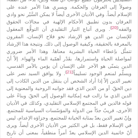
وصولاً إلى العرفان والحكمة. ويسري هذا الأمر عنده على
الإسلام أيضاً. وفي الأديان الأخرى أيضاً لا يمكن السَّيْر نحو وادي
العرفان بدون تطبيق الأحكام الإلهية في مجالات الحقوق
)
[20]
(
والفقه
. ويرى أتباع التيار التقليدي أن التوقُّع المعقول
للإنسان من الدين هو الإرشاد نحو فلاح الإنسان، المقرون
بالمعرفة بالحقيقة، وكيفية الوصول إلى ذلك. ونتيجة هذا الإرشاد
تتمثَّل بإعطاء الحياة البشرية معناها. وهذا الأمر ضروري
لمواصلة الحياة واستمرارها، بقَدْر أهمّية الماء والهواء. إلاّ أنّ
الدين يتمنّى هو الآخر على الإنسان أن يؤمن بالأمر القدسي،
)
[21]
(
ويسلّم لمنعم الوجود تسليماً
. ولا يوافق السيد نصر على
تغيير الدين إلاّ إذا أراد الشخص أن ينتقل من الدين الكاذب إلى
دين الحقّ، أو من الدين الذي فقد جوانبه الروحية والمعنوية إلى
الدين الذي ما زالت فيه إمكانية الوصول إلى الحقّ. وبناءً على
قوله فالدين في المجتمع الإسلامي التقليدي، وكذلك في الأديان
الأخرى، قريبٌ جدّاً من الدولة والمؤسّسات السياسية للمجتمع.
وإنّ تغيير الدين يعدّ بمثابة الخيانة للمجتمع، وجزاؤه الإعدام، ليس
في الإسلام فقط، بل في الكثير من الأديان الأخرى أيضاً. ويرى
أنّ خاتمية الدين الإسلامي يعدّ أمراً منطقياً، بمعنى أن تاريخ