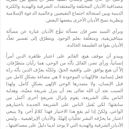
مصداقية الأديان المختلفة والمعتقدات الشرقية والهندية والكثرة
الدينية وبين استحالة اجتماع النقيضين وعالمية الدعوة الإسلامية
ونظرية نسخ الأديان الأخرى ببعضها البعض.
وبرأي السيد نصر فإن مسألة تنوُّع الأديان عبارة عن مسألة
ميتافيزيقية، ومتعلِّقة بعلم الوجود. ويتطرّق إلى تفسير تعدُّد
الأديان بقواعد الفلسفة الخالدة.
ويبدو أن موقف هيغ، القائم على اعتبار ظاهرة الدين أمراً
إنسانياً، ورأي نصر، القائل بأنّه من الوحي، هما رأيان متطرِّفان.
إلاّ أن هيغ يوافق على واقعية الحقّ، ولكنّه يعرِّف الدين بأنّه ردّة
فعل إنسانية. فالإلهيات الموجودة لا هي مصاغة بشكلٍ كامل من
قبل الإنسان، ولا مصدرها الوحي الإلهي بشكلٍ كامل. ولهذا
السبب نجد أن الله تعالى بعد أن ينزل شريعة معيَّنة، وهداية
الناس بتلك الشريعة، يقوم بإنزال شريعةٍ أخرى أكمل من
سابقتها؛ لكي يُقبل الناس على الشريعة الجديدة باختيارهم
الواعي. ولكنْ إذا لم يقع هذا الاختيار فهذا كلامٌ آخر، ولا ينبغي
اعتبار ما يحرِّفه البشر تجلِّياتٍ إلهيّةً. والأديان الإبراهيمية ـ وليس
الأديان الشرقية والهندية التي لا يوجد لدينا دليلٌ على مصداقيتها ـ