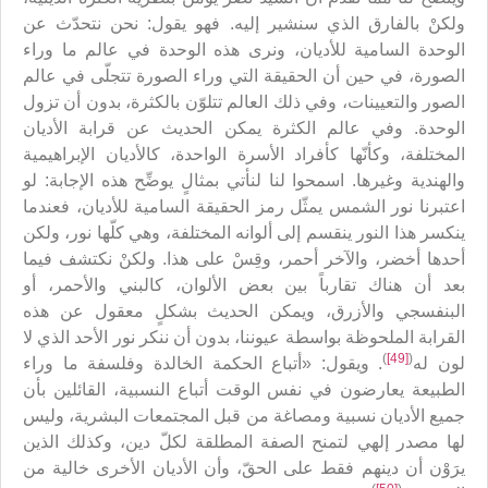
ولكنْ بالفارق الذي سنشير إليه. فهو يقول: نحن نتحدّث عن
الوحدة السامية للأديان، ونرى هذه الوحدة في عالم ما وراء
الصورة، في حين أن الحقيقة التي وراء الصورة تتجلّى في عالم
الصور والتعيينات، وفي ذلك العالم تتلوّن بالكثرة، بدون أن تزول
الوحدة. وفي عالم الكثرة يمكن الحديث عن قرابة الأديان
المختلفة، وكأنّها كأفراد الأسرة الواحدة، كالأديان الإبراهيمية
والهندية وغيرها. اسمحوا لنا لنأتي بمثالٍ يوضِّح هذه الإجابة: لو
اعتبرنا نور الشمس يمثّل رمز الحقيقة السامية للأديان، فعندما
ينكسر هذا النور ينقسم إلى ألوانه المختلفة، وهي كلّها نور، ولكن
أحدها أخضر، والآخر أحمر، وقِسْ على هذا. ولكنْ نكتشف فيما
بعد أن هناك تقارباً بين بعض الألوان، كالبني والأحمر، أو
البنفسجي والأزرق، ويمكن الحديث بشكلٍ معقول عن هذه
القرابة الملحوظة بواسطة عيوننا، بدون أن ننكر نور الأحد الذي لا
)
[49]
(
لون له
. ويقول: «أتباع الحكمة الخالدة وفلسفة ما وراء
الطبيعة يعارضون في نفس الوقت أتباع النسبية، القائلين بأن
جميع الأديان نسبية ومصاغة من قبل المجتمعات البشرية، وليس
لها مصدر إلهي لتمنح الصفة المطلقة لكلّ دين، وكذلك الذين
يرَوْن أن دينهم فقط على الحقّ، وأن الأديان الأخرى خالية من