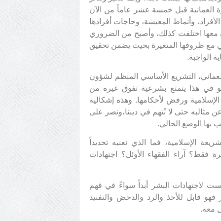
ة العمانية قبل خمسة عشر عاماً من الآن
الأفراد، وأنماط المعيشة، وحاجات أفرادها
ون معها اختلفت كذلك، وأصبح من الضروري
طي مع ظروفها المتغيرة بحيث يضمن تحقيق
 الواجبة.
العماني، التشريع الأساسي المنظم لشؤون
و في هذا يتمتع بشرعية تفوق غيره من
ة الإسلامية ورفض لأحكامها. وهذه إشكالية
مثالبه حتى لا نُتهم في ديننا،ونصر على
 بها الوضع الحالي.
ة الإسلامية، فما الذي نعنيه تحديداً
رة فقط؟ آراء الفقهاء الأوئل؟ اجتهادات
اريء متفقين أن القدسية لكلام الله وحده[1]، وليست لاجتهادات البشر أبداً سواءً في فهم
فهو قابل للأخذ والرد والدحض والتفنيد
 معه.