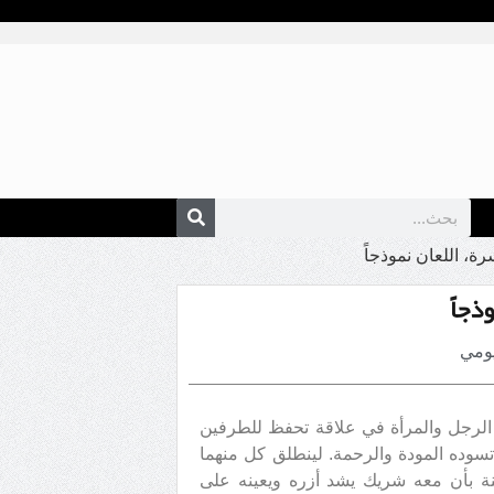
ة، اللعان نموذجاً
ذجاً
ومي
ن الرجل والمرأة في علاقة تحفظ للطرفين
تسوده المودة والرحمة. لينطلق كل منهما
نة بأن معه شريك يشد أزره ويعينه على