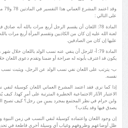
وقد اع
على التالي :
المادة 78: اللعان أن يقسم الرجل أربع مرات بالله أنه صا
لعنة الله عليه إن كان من الكاذبين وتقسم المرأة أربع مرات بالل
عليها إن كان من الصادقين.
المادة 79: أ- للرجل أن ينفي عنه نسب الولد باللعان خلال شهر
يكون قد اعترف بأبوته له صراحة أو ضمنا وتقدم دعوى اللعان خلا
ب- يترتب على اللعان نفي نسب الولد عن الرجل، ويثبت نسب الو
نفسه.
إذا كما نرى فقد اعتمد المشرع العماني اللعان كوسيلة لنفي 
الاعتبار الآثار الاجتماعية الخطيرة المترتبة على أمرٍ كهذا. كيف
وابن حرام في نظر المجتمع بمجرد يمينٍ من رجل؟ كيف تصبح ا
يصدق فيها وقد يكذب؟
إن وجود اللعان واعتماده كوسيلة لنفي النسب في زمن النبوة وال
ظل أوضاعهم وظروفهم وغياب أي وسيلة أخرى قاطعة في تحديد 