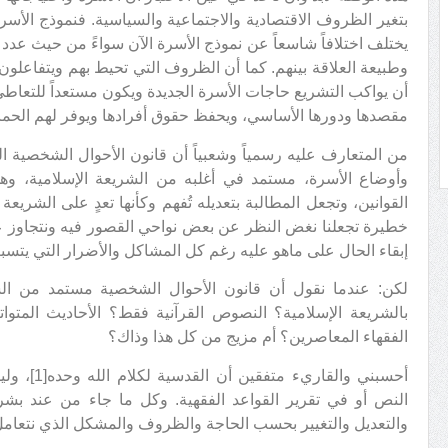
بتغير الظروف الاقتصادية والاجتماعية والسياسية. فنموذج الأسر
يختلف اختلافاً شاسعاً عن نموذج الأسرة الآن سواءً من حيث عدد 
وطبيعة العلاقة بينهم. كما أن الظروف التي تحيط بهم ويتفاعل
أن يواكب التشريع حاجات الأسرة الجديدة ويكون مستعداً للتعا
مقصدها ودورها الأساسي، ويحفظ حقوق أفرادها ويوفر لهم الحماية
من المتعارف عليه رسمياً وشعبياً أن قانون الأحوال الشخصية 
وأوضاع الأسرة، مستمد في أغلبه من الشريعة الإسلامية، وه
القوانين، وتجعل المطالبة بتعديله تُفهم وكأنها تعدٍ على الشريع
خطيرة تجعلنا نغض النظر عن بعض نواحي القصور فيه ونتجاوز عن 
إبقاء الحال على ماهو عليه رغم كل المشاكل والأضرار التي يتسبب
لكن: عندما نقول أن قانون الأحوال الشخصية مستمد من الشريع
بالشريعة الإسلامية؟ النصوص القرآنية فقط؟ الأحاديث المتوات
الفقهاء المعاصرين؟ أم مزيج من كل هذا وذاك؟
أحسبني والق
النص أو في تقرير القواعد الفقهية. وكل ما جاء من عند بشر 
والتعديل والتغيير بحسب الحاجة والظروف والمشكل الذي نتعامل