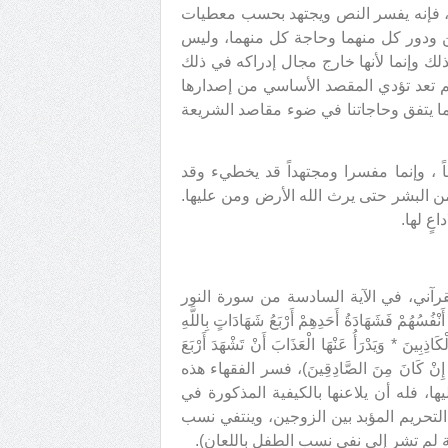
لاق، فإنه يفسر النص ويجتهد بحسب معطيات
ن ودور كل منهما وحاجة كل منهما، وليس
ذلك وإنما لأنها خارج مجال إدراكه في ذلك
لم تعد تؤدي المقصد الأساسي من إصدارها
ا يتفق وحاجاتنا في ضوء مقاصد الشريعة
 ، وإنما مفسرا ومجتهداً قد يخطيء وقد
 البشر حتى يرث الله الأرض ومن عليها.
عٍ لها.
القرآني، في الآية السادسة من سورة النور
ْفُسُهُمْ فَشَهَادَةُ أَحَدِهِمْ أَرْبَعُ شَهَادَاتٍ بِاللَّهِ
َاذِبِينَ * وَيَدْرَأُ عَنْهَا الْعَذَابَ أَنْ تَشْهَدَ أَرْبَعَ
عَلَيْهَا إِنْ كَانَ مِنَ الصَّادِقِينَ)، فسر الفقهاء هذه
، فله أن يلاعنها بالكيفية المذكورة في
التحريم المؤبد بين الزوجين، وينتفي نسب
ية لم تشر إلى نفي نسب الطفل باللعان).