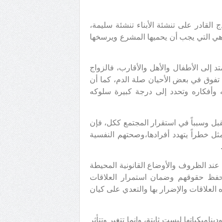
 القادر على تنشئة الأبناء تنشئة سليمة،
وهي التي يجب أن يحميها المشرع ويرسخها
د إلى الأطفال والأهل والأقارب، فالزواج
 تفوق في بعض الأحيان صلة الدم، كما أن
ته وأفكاره وتحدد إلى درجة كبيرة سلوكه
قبل وسبباً في استقرار المجتمع ككل، فإن
ل خطراً يتهدد أفرادها،وصحتهم النفسية
عند الظروف والأوضاع القانونية المحيطة
 لحفظ حقوقهم وضمان استمرار العلاقات
 العلاقات والإضرار بها والتعدي على كيان
يناميكياتها ليست ثابتة، وإنما تتغير وتتأثر