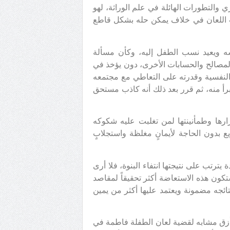
والتطورات الهائلة في علم الوراثة، لهو
ب اللعان في خلاف يمكن حله بشكل قاطع
ه ويعيد نسب الطفل إليه، وكأن مسألة
لمصالح والحسابات الأخرى، دون يؤخذ في
النفسية وقدرته على التعاطي مع مجتمعه
رأ منه، ثم قرر بعد ذلك أنه كاذب مستحق
رارها وطمأنينتها لمن تغلبت عليه شكوكه
دون الحاجة لأيمانٍ مغلظة واستجلابٍ
ترتب على نتيجتها انتفاء البنوة، فلا أرى
كون هذه الاستعاضة أكثر تحقيقاً لمقاصد
نتائجه مضمونة ويعتمد عليها أكثر من يمين
مأزق مشابه لقضية لعان الطفلة فاطمة في