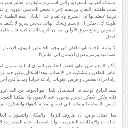
المملكة العربية السعودية والتي استمرت مايقارب العشر سنوات 
نسب طفلته باللعان ورفضه لإجراء فحص الحامض النووي واعتب
قرينة لايعتد بها في الشرع ولا تقدم على اللعان. هذه الطفلة
طويلة كان يمكن أن تحسم وبشكل نهائي بفحص سريع لا يكلف شيئ
النصوص واتباع طرق الأولين بعد أن أكرمنا الله باكتشافات علمية
أفضل.
ألا يشبه اللجوء إلى اللعان في وجود الحامض النووي، الإصرا
الصناعية ورغم وصول الإنسان إلى القمر؟!
وأكثر المعترضين على فحص الحامض النووي إنما يؤسسون اع
الناس للطعن والتشكيك في الأنساب، وهذا إشكال يمكن حله ع
أراد اجراء الفحص، و فرض عقوبات رادعة جزائياً ومدنياً لمن أ
بينما الرادع الوحيد في استعمال اللعان هو الخوف من الله عز
قلبه ولكن لايمكن الجزم بوجوده عند الجميع، ولا يمكننا الت
النفس الإنسانية المتقلبة التي قد تقع ضحية للأهواء والشكوك الم
هذا المثال يوضح أن ظروف الزمان والمكان والتطورات العلمية
الحاجات والإمكانات التشريعية، وأن استيعاب هذه المتغيرات ل