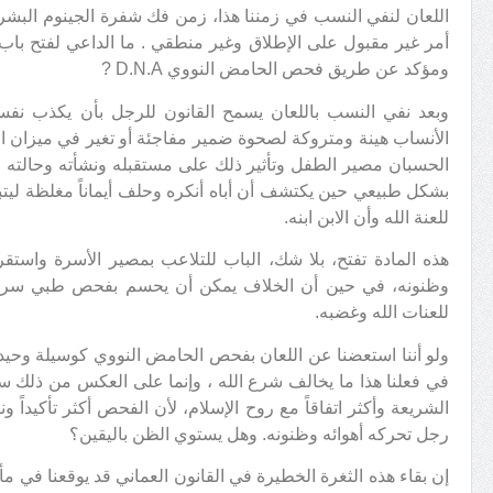
اللعان لنفي النسب في زمننا هذا، زمن فك شفرة الجينوم البشري 
أمر غير مقبول على الإطلاق وغير منطقي . ما الداعي لفتح با
ومؤكد عن طريق فحص الحامض النووي D.N.A ?
وبعد نفي النسب باللعان يسمح القانون للرجل بأن يكذب نفس
الأنساب هينة ومتروكة لصحوة ضمير مفاجئة أو تغير في ميزان ا
الحسبان مصير الطفل وتأثير ذلك على مستقبله ونشأته وحالته 
بشكل طبيعي حين يكتشف أن أباه أنكره وحلف أيماناً مغلظة ليتب
للعنة الله وأن الابن ابنه.
هذه المادة تفتح، بلا شك، الباب للتلاعب بمصير الأسرة واستق
وظنونه، في حين أن الخلاف يمكن أن يحسم بفحص طبي سريع ب
للعنات الله وغضبه.
ولو أننا استعضنا عن اللعان بفحص الحامض النووي كوسيلة وحيدة ي
في فعلنا هذا ما يخالف شرع الله ، وإنما على العكس من ذلك ست
الشريعة وأكثر اتفاقاً مع روح الإسلام، لأن الفحص أكثر تأكيداً و
رجل تحركه أهوائه وظنونه. وهل يستوي الظن باليقين؟
إن بقاء هذه الثغرة الخطيرة في القانون العماني قد يوقعنا في 