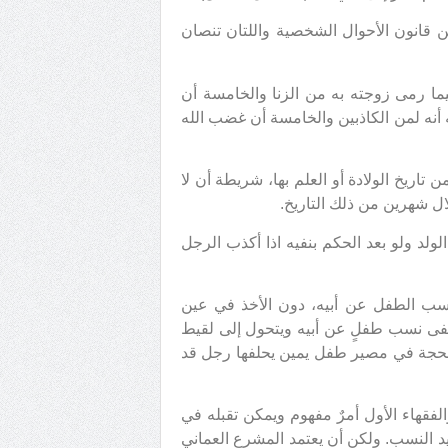
تمد المشرع العماني هذا التفسير في المادتين 78 و79 من قانون الأحوال الشخصية واللتان تنصان
دق فيما رمى زوجته به من الزنا والخامسة أن
ه أنه لمن الكاذبين والخامسة أن غضب الله
 من تاريخ الولادة أو العلم بها، شريطة أن لا
ل شهرين من ذلك التاريخ.
لد ولو بعد الحكم بنفيه اذا أكذب الرجل
نسب الطفل عن أبيه، دون الأخذ في عين
 يُنفى نسب طفلٍ عن أبيه ويتحول إلى لقيط
لحجة في مصير طفل يمين يحلفها رجل قد
فقهاء الأول أمرٌ مفهوم ويمكن تقبله في
النسب. ولكن أن يعتمد المشرع العماني