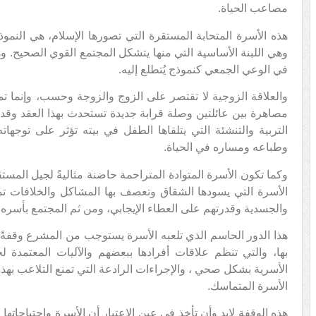
مصاعب الحياة.
هذه الأسرة المتحابة المستقرة التي تصورها الإسلام، هي النموذج
وهي اللبنة الأساسية التي منها يتشكل المجتمع القوي الصحيح. 
في الوعي الجمعي كنموذج يُتطلع إليه.
والعلاقة الزوجية لا تقتصر على الزوج والزوجة وحسب، وإنما تمت
مصاهرة بين عائلتين وصلة قرابة جديدة تستحدث بهذا العقد وقد
التربية والتنشئة التي يتلقاها الطفل في بيته تؤثر على توجها
وطباعه ومساره في الحياة.
وكما تكون الأسرة المتوادة المتراحمة حاضنة مثاليةً لجيل المست
الأسرة التي يسودها الشقاق وتعصف بها المشاكل والخلافات تمث
والجسدية وقدرتهم على العطاء الإيجابي، ومن ثم المجتمع بأسره.
هذا الدور الحاسم الذي تلعبه الأسرة يستوجب من المشرع وقفةً 
بها، والتي تنظم علاقات أفرادها ببعضهم والآليات المعتمدة
الأسرية بشكل صحي ، والإجراءات الرادعة التي تمنع التلاعب بهذه
الأسرة المتماسك.
هذه الوقفة لابد وأن تأخذ في عين الاعتبار أن الأسرة واحتياجاتها ود