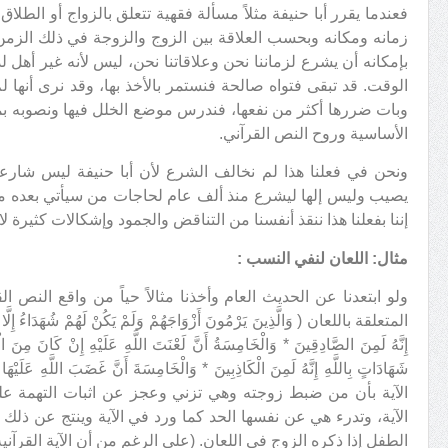
فعندما يقرر أبا حنيفة مثلاً مسألة فقهية تتعلق بالزواج أو الط
زمانه ومكانه وبحسب العلاقة بين الزوج والزوجة في ذلك الزم
بإمكانه أن يشرع لزماننا نحن وعلاقاتنا نحن، ليس لأنه غير أهل ل
الوقت. قد تبقى فتواه صالحة فنستمر بالأخذ بها، وقد نرى أنها 
وبات ضررها أكثر من نفعها، فندرس موضع الخلل فيها ونصوبه بم
الأساسية وروح النص القرآني.
ونحن في فعلنا هذا لم نخالف الشرع لأن أبا حنيفة ليس شارعاً
يصيب وليس إلها ليشرع منذ ألف عام لحاجات من سيأتي بعده من
إننا بفعلنا هذا ننقذ أنفسنا من التناقض والجمود وإشكالات كثيرة لادا
مثال: اللعان لنفي النسب
:
ولو ابتعدنا عن الحديث العام وأخذنا مثالاً حياً من واقع النص 
المتعلقة باللعان ( وَالَّذِينَ يَرْمُونَ أَزْوَاجَهُمْ وَلَمْ يَكُنْ لَهُمْ شُهَدَاءُ إِلَّا أَن
إِنَّهُ لَمِنَ الصَّادِقِينَ * وَالْخَامِسَةُ أَنَّ لَعْنَتَ اللَّهِ عَلَيْهِ إِنْ كَانَ مِنَ الْك
شَهَادَاتٍ بِاللَّهِ إِنَّهُ لَمِنَ الْكَاذِبِينَ * وَالْخَامِسَةَ أَنَّ غَضَبَ اللَّهِ 
الآية بأن من ضبط زوجته وهي تزني وعجز عن اثبات التهمة عليها
الآية، وتدرء هي عن نفسها الحد كما ورد في الآية وينتج عن ذلك 
الطفل إذا ذكره الزوج في اللعان. (على الرغم من أن الآية القرآن