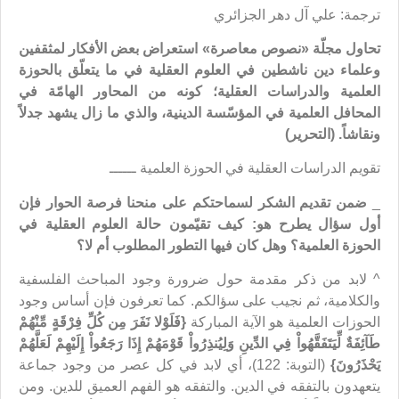
ترجمة: علي آل دهر الجزائري
تحاول مجلّة «نصوص معاصرة» استعراض بعض الأفكار لمثقفين
وعلماء دين ناشطين في العلوم العقلية في ما يتعلّق بالحوزة
العلمية والدراسات العقلية؛ كونه من المحاور الهامّة في
المحافل العلمية في المؤسّسة الدينية، والذي ما زال يشهد جدلاً
ونقاشاً. (التحرير)
تقويم الدراسات العقلية في الحوزة العلمية ــــــ
_
ضمن تقديم الشكر لسماحتكم على منحنا فرصة الحوار فإن
أول سؤال يطرح هو: كيف تقيّمون حالة العلوم العقلية في
الحوزة العلمية؟ وهل كان فيها التطور المطلوب أم لا؟
^ لابد من ذكر مقدمة حول ضرورة وجود المباحث الفلسفية
والكلامية، ثم نجيب على سؤالكم. كما تعرفون فإن أساس وجود
الحوزات العلمية هو الآية المباركة
{
فَلَوْلا نَفَرَ مِن كُلِّ فِرْقَةٍ مِّنْهُمْ
طَآئِفَةٌ لِّيَتَفَقَّهُواْ فِي الدِّينِ وَلِيُنذِرُواْ قَوْمَهُمْ إِذَا رَجَعُواْ إِلَيْهِمْ لَعَلَّهُمْ
يَحْذَرُونَ
}
(التوبة: 122)، أي لابد في كل عصر من وجود جماعة
يتعهدون بالتفقه في الدين. والتفقه هو الفهم العميق للدين. ومن