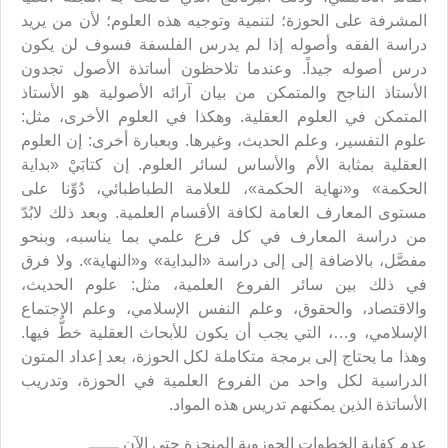
المشرفة على الحوزة؛ لتنمية وتوجيه هذه العلوم؛ لأن من يريد
دراسة الفقه وأصوله إذا لم يدرس الفلسفة فسوف لن يكون
درس أصوله جيداً. وعندما تلاحظون أساتذة الأصول تجدون
الأستاذ الناجح والمتمكن من بيان آرائه الأصولية هو الأستاذ
المتمكن في العلوم العقلية. وهكذا في العلوم الأخرى، مثل:
علوم التفسير، وعلم الحديث، وغيرها. وبعبارة أخرى: إن العلوم
العقلية بمثابة الأم والأساس لسائر العلوم. إن كتابَيْ «بداية
الحكمة» و«نهاية الحكمة»، للعلامة الطباطبائي، دُوِّنا على
مستوى المعارف العامة لكافة الأقسام العلمية. وبعد ذلك لابُدّ
من دراسة المعارف في كل فرع علمي بما يناسبه، وبنحو
مفصَّل، بالاضافة إلى إلى دراسة «البداية» و«النهاية». ولا فرق
في ذلك بين سائر الفروع العلمية، مثل: علوم الحديث،
والاقتصاد، والحقوق، وعلم النفس الإسلامي، وعلم الاجتماع
الإسلامي، و…، التي يجب أن يكون للأبحاث العقلية خطٌّ فيها.
وهذا ما يحتاج إلى برمجة متكاملة لكل الحوزة، بعد إعداد المتون
الدراسية لكل واحد من الفروع العلمية في الحوزة، وتدريب
الأساتذة الذين يمكنهم تدريس هذه المواد.
عدم كفاية الخطوات الحوزوية المنجزة حتى الآن ــــــ