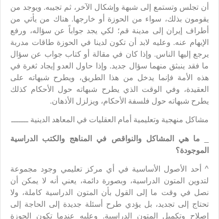
أن تجلس وتستمع إلى شبهة وإشكال الآخر، ثم تجيبه. ويوجد من
يقومون بذلك، سواء من الحوزة أو خارجها. هناك من يأتي من
أطراف إيران إلى مدينة قم؛ لكي يجد جواباً عن سؤاله، ورفع
الإبهام عنه. وعليه لابد أن تكون لدينا في الحوزة طاقات مدربة
يرجع إليها الناس. وإذا كان في مقالة أو كتاب جواب عن سؤال
ما فقد ينبثق منهما سؤال جديد. وإذا حاول العدو إيجاد ثغرة في
هذه الأمة فإنما يدخل من هذا الطريق، ويطرح شبهاته على
العقيدة، وفي الوقت الذي يطرح شبهاته حول الأحكام كذلك
يطرح شبهاته حول فلسفة الأحكام، ويزلزل الأذهان.
مشاكل منهجية وتعليمية أمام العقليات في المعاهد الدينية ـــــــ
_
ما هي المشاكل والنواقص في المناهج والكتب الدراسية
الموجودة؟
^ أحد الأصول الأساسية في أي مركز تعليمي وجود مجموعة
لتدوين المتون الدراسية، وبصورة دائمة، يعني أنه لا يمكن أن
نصل في وقت ما إلى القول بأن المتون الدراسية كاملة، ولا
تحتاج إلى تجديد، بل يؤدي طرح أسئلة جديدة إلى الحاجة إلى
إصلاح وتكميل المتون الدراسية. وعليه عندما تكون الحوزة