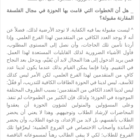
_
هل أن الخطوات التي قامت بها الحوزة في مجال الفلسفة
المقارنة مقبولة؟
^ ليست مقبولة بما فيه الكفاية. لا توجد الأرضية لذلك، فضلاً عن
أنه لا يوجد العدد الكافي من المتقدمين لهذا الفرع العلمي. وإذا
أردنا تأمين تلك الحاجات، وأن نصل إلى المستوى المطلوب،
فأول الأشياء الضرورية لذلك القابليات المستعدة لهذا العمل.
فمن يريد الدخول إلى هذا المجال لابد أن يُقيَّم، ويدخل بعد النجاح
في التقييم. ولذا فإنما يمكن القيام بذلك عندما يكون لدينا عدد
كافٍ من المتقدمين لهذا الفرع العلمي، لكن الأمر ليس كذلك
للأسف. ليس لدينا في الحوزة الطاقات الكافية للتدريب، أو فقُلْ:
ليس لدينا العدد الكافي من المتقدمين؛ بسبب الظروف المختلفة
الموجودة في الحوزة؛ ولذلك فإن الكثير من الطموحات لم تنفذ.
وعلى المسؤولين والمتولين لشؤون الحوزة أن يعقدوا
المحاضرات لإرشاد الطلاب وتوجيههم. وهذا لا يعني أن يحضر
الطلاب بأنفسهم، بل لابد من الإعداد، ودعوة الطلاب، وأن يحضر
الأساتذة وأصحاب الاختصاص في الفروع العلمية؛ ليعرِّفوا تلك
الفروع للطلاب؛ لكي لا يبقى الطالب رهناً لمسموعاته الناقصة