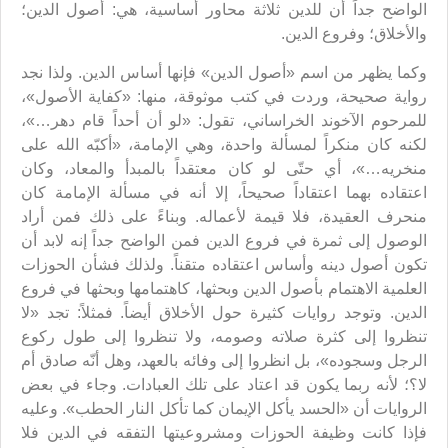
الواضح جداً أن للدين ثلاثة محاور أساسية، هي: أصول الدين؛
والأخلاق؛ وفروع الدين.
وكما يظهر من اسم «أصول الدين» فإنها أساس الدين. ولذا نجد
رواية صحيحة، وردت في كتب موثوقة، منها: «كفاية الأصول»،
للمرحوم الآخوند الخراساني، تقول: «لو أن أحداً قام دهر…»،
لكنه كان منكراً لمسألة واحدة، وهي الإمامة، «أكبّه الله على
منخريه…»، أي حتّى لو كان معتقداً بالمبدأ والمعاد، وكان
اعتقاده بهما اعتقاداً صحيحاً، إلا أنه في مسألة الإمامة كان
منحرف العقيدة، فلا قيمة لأعماله. وبناءً على ذلك فمن أراد
الوصول إلى ثمرة في فروع الدين فمن الواضح جداً إنه لابد أن
تكون أصول دينه وأساس اعتقاده متقناً. ولذلك فشأن الحوزات
العلمية الاهتمام بأصول الدين وبحثها، كاهتمامها وبحثها في فروع
الدين. وتوجد روايات كثيرة حول الأخلاق أيضاً. فمثلاً: تجد «لا
تنظروا إلى كثرة صلاته وصومه، ولا تنظروا إلى طول ركوع
الرجل وسجوده»، بل انظروا إلى وفائه بالعهد، وهل أنّه صادق أم
لا؟؛ لأنه ربما يكون قد اعتاد على تلك العبادات. وجاء في بعض
الروايات أن «الحسد يأكل الإيمان كما تأكل النار الحطب». وعليه
فإذا كانت وظيفة الحوزات ومشروعيتها التفقه في الدين فلا