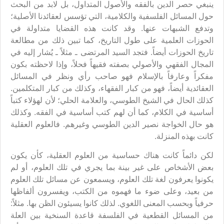
ينبغي حصر الدين بالفقه والأصول المتداول، بل لابد من البحث
حول المسائل الفلسفية والكلامية، التي تؤسس لعقائدنا الأصلية؛
وتدفع الشبهات عنها. وقد كانت هذه القضايا متداولة في
الحوزات العلمية على طول التاريخ، كما تبين ذلك من مطالعة
تاريخ الحوزات أيضاً. فتجد السيد المرتضى ـ مثلاً ـ يُشار إليه في
المجال الفقهي والأصولي بصفته فقيهاً فحلاً، وإذا لاحظته بكون
مفكراً وعارفاً بالإسلام فهو صاحب رأي ونظر في المسائل
العقائدية أيضاً، فهو من كبار الفقهاء، وكذلك من كبار المتكلمين.
كذلك الحال في الشيخ الطوسي، والعلامة الحلي؛ لأن لهؤلاء كتباً
أساسية في الكلام، كما أن لهم كتب أساسية في الفقه. وكذلك
هو حال الخواجة نصير الدين الطوسي وغيرهم. فالعلوم العقلية
كانت بهذه المنزلة.
لكن دائماً كانت هناك حساسية من العلوم العقلية، كأن يكون
بعض الأشخاص على غير بينة بما يجري في تلك العلوم، أو لم
يكونوا يعرفون لغة تلك العلوم، ويسمعون عن مسائل تلك العلوم
من بعيد، وعلى ضوء ما فهموه من الكتب، ويفسرون ألفاظها
حرفياً وبحسب المعنى اللغوي. لذلك كانوا يسيئون الظن بها. مثلاً:
من المسائل القطعية في الفلسفة قاعدة السنخية بين العلة