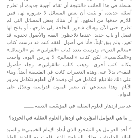
نشطة في هذا الجانب فالنتيجة أن تقدّم أجوبة جديدة، أو تطرح
أسئلة جديدة، أو يثبت أن بعض المسائل لا ضرورة لها، فمن
اللازم حذفها من المنهج، أو أن هناك بعض المسائل التي لم
تطرح حتى الآن وهناك شعور بالحاجة إلى طرحها، أو يفتح لها
فصل أو باب جديد. عندما تلاحظون الفقه والأصول تجدونه قد
تغير، ولم يبق ثابتاً، فأنا في أصول الفقه كنت قد درست كتاب
«معالم الدين»، ودرست بعده كتاب «القوانين»، ثم «الرسائل»
و«المكاسب»، لكن كتاب «المعالم» لا يدرس اليوم، وأخذت
مكانه كتب أخرى، وذهب كتاب «القوانين»، وجاء «أصول
الفقه»، بدلاً عنه. وهذه التغييرات كانت في الفلسفة أيضاً. وبناء
على ذلك فلا نبلغ التكامل في أي وقت؛ لأن العلوم تتكامل بمرور
الأيام. وهذا يستدعي أن تتغير المتون الدراسية وتعدّل على
الدوام.
عناصر ازدهار العلوم العقلية في المؤسّسة الدينية ــــــ
_
ما هي العوامل المؤثرة في ازدهار العلوم العقلية في الحوزة؟
^ أحد العوامل هو التشجيع الذي أبداه الإمام الخميني& والسيد
القائد الخامنئي، وذلك البرنامج الذي قامت به اللجنة العليا