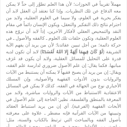
مهملاً تقريباً في الحوزات؛ لأن هذا العلم تطوَّر إلى حدٍّ لا يمكن
معه الدفاع عن تلك النظريات. وإذا كنا نعتقد أن العقل لابد أن
يفكر بحرية في العلوم، ولا سيما في العلوم العقلية، ولابد من
احترام نتائج ذلك التفكير والتعقل، ويكون الإنسان دائماً في مقام
النقد والتمحيص العقلي لأفكار الآخرين، إذاً لابد أن نروّج هذه
العلوم العقلية، وتكون حلقات تلك العلوم ـ كالفقه والأصول ـ في
حركة دائمة؛ من أجل تبيين عقائدنا؛ لأن من يريد أن يفهم الآية
الشريفة {
لَوْ كَانَ فِيهِمَا آلِهَةٌ إِلا اللهُ لَفَسَدَتَا
} لابد أن تكون لديه
قدرة على التحليل للمسائل العقلية، ولابد أن يكون قد عَرَف
مبانيها. فكما يقال: إن علم الأصول ضروري لدارسة علم الفقه،
ويقال: إن من يريد أن يصبح فقيهاً لا يمكنه أن يستنبط من الآيات
والروايات بدون الأدوات الفقهية والأصولية، وإن المسلك
الأخباري نوع من الجهالة في الفقه، كذلك لا يمكن في المسائل
الاعتقادية الاستنباط من الآيات والروايات مباشرة، ولابد من
المعرفة بالمنطق والفلسفة، نظير: الحاجة إلى علم الأصول في
الأبحاث الفقهية (الفرعية). أي إن من يريد استنباط العقائد
وتبيينها من الآيات القرآنية فإنه مضطر ـ علاوة على معرفته
بأصول الفقه وبالمباحث التي ترتبط بالكتاب والسنة، مثل:
مباحث من الألفاظ، وحجية خبر الواحد، وحجية الظاهر، أو