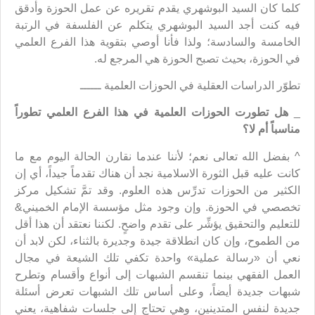
كلما كان السيد البوشهري يقدم تقريره عن عمل الحوزة وأدقق
فيه كنت أجد السيد البوشهري يتكلم عن الفلسفة في الرتبة
الخامسة والسادسة؛ ولذا فأنا أوصي بتقوية هذا الفرع العلمي
في الحوزة، بحيث تصبح الحوزة هي المرجع له.
تطوّر الدراسات العقلية في الحوزات العلمية ــــــ
_
هل تطورت الحوزات العلمية في هذا الفرع العلمي تطوراً
مناسباً أم لا؟
^ بفضل الله تعالى نعم؛ لأننا عندما نقارن الحالة اليوم مع ما
كانت عليه قبل الثورة الاسلامية نجد أن هناك تقدماً جيداً، أي إن
الكثير من الحوزات تدرِّس هذه العلوم. وقد تمَّ تشكيل مركز
تخصصي في الحوزة. وإن وجود مثل مؤسسة الإمام الخميني&
للتعليم والتحقيق يؤشِّر على تقدم واضحٍ. لكننا نعتقد أن هذا أقل
من الطموح، وإن كان انطلاقة جيدة وجديرة بالثناء، لكن لابد أن
نعي أن «رسالة عملية» واحدة تكفي تلك الشيعة في مجال
العمل الفقهي بينما تنقسم الشبهات إلى أنواع وأقسام وتطرح
شبهات جديدة أيضاً، وعلى أساس تلك الشبهات تعرض أسئلة
جديدة لنفس المتدينين، وهي تحتاج إلى جلسات شفاهية، يعني