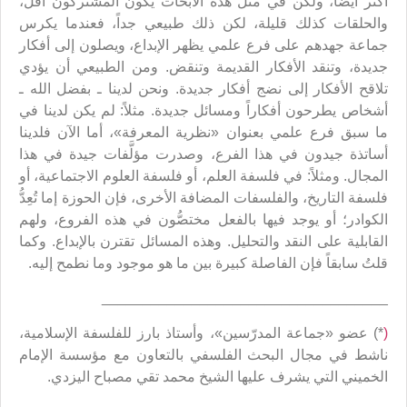
أكثر أيضاً، ولكن في مثل هذه الأبحاث يكون المشتركون أقل،
والحلقات كذلك قليلة، لكن ذلك طبيعي جداً، فعندما يكرس
جماعة جهدهم على فرع علمي يظهر الإبداع، ويصلون إلى أفكار
جديدة، وتنقد الأفكار القديمة وتنقض. ومن الطبيعي أن يؤدي
تلاقح الأفكار إلى نضج أفكار جديدة. ونحن لدينا ـ بفضل الله ـ
أشخاص يطرحون أفكاراً ومسائل جديدة. مثلاً: لم يكن لدينا في
ما سبق فرع علمي بعنوان «نظرية المعرفة»، أما الآن فلدينا
أساتذة جيدون في هذا الفرع، وصدرت مؤلَّفات جيدة في هذا
المجال. ومثلاً: في فلسفة العلم، أو فلسفة العلوم الاجتماعية، أو
فلسفة التاريخ، والفلسفات المضافة الأخرى، فإن الحوزة إما تُعِدُّ
الكوادر؛ أو يوجد فيها بالفعل مختصُّون في هذه الفروع، ولهم
القابلية على النقد والتحليل. وهذه المسائل تقترن بالإبداع. وكما
قلتُ سابقاً فإن الفاصلة كبيرة بين ما هو موجود وما نطمح إليه.
___________________________________
(
*) عضو «جماعة المدرّسين»، وأستاذ بارز للفلسفة الإسلامية،
ناشط في مجال البحث الفلسفي بالتعاون مع مؤسسة الإمام
الخميني التي يشرف عليها الشيخ محمد تقي مصباح اليزدي.