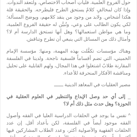
حول الفروع العلمية. فليأتِ أصحاب الاختصاص، ولتعقد الندوات.
وإذا كان لمخالفٍ كلامٌ يستحق الطرح فليطرحه. والحقيقة قلة
هكذا أشخاص. ولابد من وجود من ينقد كلامهم، ويوضح المسألة؛
لكي يكون الطالب على وعي، وتُبيَّن له حقيقة الفروع العلمية،
وما هي مواطن استعمالها؟ وهل أنها تستحق الدارسة أم لا؟
وأمثال ذلك من المسائل التي ينبغي أن تطرح وتناقش.
وهناك مؤسسات تكفَّلت بهذه المهمة، ومنها: مؤسسة الإمام
الخميني، التي تضم أقساماً فلسفية ناجحة. ولدينا في الفلسفة
المقارنة طلابٌ اشتغلوا في هذا المجال، ولهم القابلية على تحليل
ومناقشة الأفكار المنحرفة للأعداء.
مصير العقليات في المعاهد الدينية ــــــ
_
إلى أي حد وصل الإبداع والتنظير في العلوم العقلية في
الحوزة؟ وهل حدث مثل ذلك أم لا؟
^ نفس ما يوجد في الحلقات الدراسية العليا في الفقه وأصول
الفقه موجود أيضاً في الفلسفة، لكن بأعداد أقل. إن عدد
الحلقات الفقهية والأصولية أكثر، وعدد الطلاب المشاركين فيها