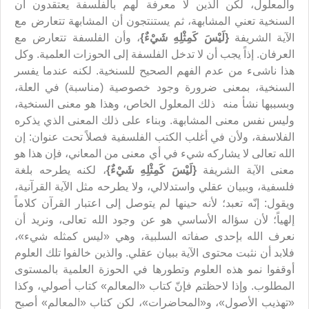
والمعلول، لكن الذين لا معرفة لهم بالفلسفة يعتقدون أن
السنخية تعني المشابهة، ثم يستنتجون أن المشابهة تتعارض مع
الآية الشريفة
{
لَيْسَ كَمِثْلِهِ شَيْءٌ
}
، وأن الفلسفة تتعارض مع
العرفان. إذاً يجب أن لا تدخل الفلسفة إلى الحوزات العلمية. وكل
هذا ناشىء من عدم الفهم الصحيح للسنخية. لكنه عندما يفسر
السنخية، بمعنى ضرورة وجود خصوصية (مناسبة) في العلة،
وبسببها نشأ منه ذلك المعلول الخاص، وهذا هو معنى السنخية،
وليس نفس معنى المشابهة. وبناء على ذلك المعنى الذي يذكره
الفلاسفة، ولأن في أغلب الكتب الفلسفية فصلاً تحت عنوان: إن
الله تعالى لا يشاركه شيء في أي معنى من المعاني، فإن هذا هو
معنى الآية الشريفة
{
لَيْسَ كَمِثْلِهِ شَيْءٌ
}
، لكنه يطرحه بلغة
فلسفية، وببيان عقلي واستدلالي، ولا يطرحه مثل الآية القرآنية،
ويقول: إنّه تعبد؛ لأنه حينها لم يتوصل إلى اعتبار القرآن كلاماً
إلهياً؛ لأن سؤاله الأساسي هو عن وجود الله تعالى، ونريد أن
نعرف الله بإحدى صفاته السلبية، وهي «ليس كمثله شيء»،
فلابد أن نثبت محتوى الآية ببيان عقلي. والذين خالفوا تلك العلوم
أوقفوا نمو هذه العلوم وتطورها في الحوزة العلمية بالمستوى
المطلوب. وإذا لاحظتم فإنّ كتاب «المعالم» كتاب أصولي، وكذا
«تهذيب الأصول»، و«المحاضرات»، لكن كتاب «المعالم» أصبح