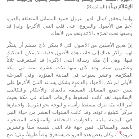
الإِسْلاَمَ دِيناً
﴾ (المائدة:3).
وإنما يتحقق كمال الدين بنزول جميع المسائل المتعلقة بالدين،
أعمّ من الأصول والفروع، على قلب النبي الأكرم|. وإنه| قد
وضعها تحت تصرّف الأمّة بنحو من الأنحاء.
إنّ هذين الأصلين من الأصول التي لا يمكن لأيّ مسلم أن يتنكَّر
لهما. ولكن هناك إلى جانب هذه الأصول حقيقة لا يمكن التشكيك
فيها، وهي أنّ مدّة رسالة النبي الأكرم| قد استغرقت ثلاثاً
وعشرين سنة. وقد كان منها ثلاث عشرة سنة في مكة
المكرّمة، وعشر سنوات في المدينة المنوّرة. وفي المرحلة
الأولى لم تكن الأجواء والدعوة بشكل يساعد النبيّ الأكرم| على
تبيين جميع المسائل المتعلِّقة بالعقائد والأحكام والتكاليف
الإسلامية. لقد كانت الضغوط والإرهاب السائد في مكة بحيث
أمر الله نبيّه بترك مسقط رأسه، والتوجه نحو (يثرب)، واختيارها
مركزاً لتبليغ دعوته. وقد كانت السنوات العشر من حياة النبي
في المدينة مليئة بالحوادث المختلفة والمتنوّعة، المصحوبة
بالعقد والمشاكل. فمن جهة قاد النبي بنفسه ستاً وعشرين
[1]
)
(
غزوة
، وكان بعض هذه الغزوات يستغرق وقتاً طويلاً، مثل: فتح