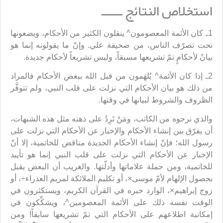
استخلاص النتائج ــــــ
1ـ كان الأئمة المعصومون^ ينقلون الكثير من الأحكام، ويضعونها
تحت تصرّف الناس، من صحيفة علي. وإنّ ما يقولونه إنما هو
بيانٌ لأحكامٍ تمّ تشريعها مسبقاً، وليس تشريعاً لأحكام جديدة.
2ـ إذا كان الأئمة^ يُلهَمون من قبل الله ببعض الأحكام فالمراد
من ذلك هو بيان الأحكام التي نزلت على قلب النبي، ولم تتوفَّر
الظروف والشروط لبيانها في وقتها.
والذي نرجوه من الكاتب، ومَنْ تَرِدُ على ذهنه مثل هذه الشبهات،
أن يفرّق بين إنشاء الأحكام والإخبار عن الأحكام التي نزلت على
رسول الله؛ فإنّ إنشاء الأحكام الجديدة مناقض للخاتمية، إلا أنّ
الإخبار عن الأحكام التي نزلت على قلب النبي إنما هو تأييد
للخاتمية، ومن جملة علاماتها وأدلّتها. والغريب أن البعض يقبل
بحصول الإلهام لأمّ موسى×، أو تكليم الملائكة لمريم العذراء÷، أو
زوج إبراهيم×، الوارد خبره في القرآن الكريم، ويستكثرون في
الوقت نفسه ذلك على الأئمة المعصومين^، ويشكِّكون في
إمكانية اطلاعهم على الأحكام التي تمّ تشريعها سابقاً! ومن