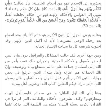
بجذوره إلى الإسلام فهو من أحكام الجاهلية. قال تعالى: ﴿
وَأَنِ
احْكُم بَيْنَهُم بِمَا أَنزَلَ اللّهُ
﴾ (المائدة: 49). وإنّ كلّ حكم وقضاء لا
ينتهي إلى القوانين والأحكام الإلهية فهو من أحكام الجاهلية أيضاً:
﴿
أَفَحُكْمَ
الْجَاهِلِيَّةِ يَبْغُونَ وَمَنْ أَحْسَنُ مِنَ اللّهِ حُكْماً لِّقَوْمٍ
يُوقِنُونَ
﴾
(المائدة: 50).
وعليه ينبغي القول: إنّ النبيّ الأكرم هو خاتم الأنبياء. وقد انقطع
بعد رحيله الوحي التشريعي؛ لأنه قد أكمل الدين الإلهي. وقد
احتوت شريعته كل ما يحتاجه الإنسان لحياته.
ومن جهة أخرى فقد حالت المشاكل والعراقيل دون بيان النبي
لبعض الأصول والأحكام العملية. ولجبران ذلك عمد، بأمر من
الله، إلى استئمان جماعة على ما لم يستطع بيانه وتوضيحه. وإنّ
تلك الجماعة هم عترته وأهل بيته^، الذين عرفوا في بعض
روايات النبي الأكرم بأنهم عدل القرآن وأحد الثقلين. قال رسول
الله|: «إني تارك فيكم الثقلين: كتاب الله؛ وعترتي أهل بيتي».
وهنا يأتي التساؤل القائل: ما هي مصادر علوم أهل البيت
ومعارفهم؟ وكيف يشرحون الأحكام والتكاليف التي لم ترِدْ في
القرآن الكريم وسنّة النبي؟ وهذه هي الشبهة التي يؤكد عليها