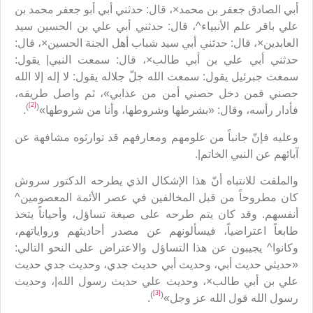
أبي الصادق جعفر بن محمد×، قال: حدثني أبي أبو جعفر محمد بن
علي باقر علم الأنبياء^، قال: حدثني أبي علي بن الحسين سيد
العابدين×، قال: حدثني أبي سيد شباب أهل الجنة الحسين×، قال:
حدثني أبي علي بن أبي طالب×، قال: سمعت النبي| يقول:
سمعت جبرئيل يقول: سمعت الله جلّ جلاله يقول: لا إله إلا الله
حصني فمن دخل حصني أمن من عذابي»، ثم واصل طريقه،
[2]
)
(
فأدار رأسه، وقال: «بشرطها وشروطها، وأنا من شروطها»
.
وعليه فإنّ جانباً من علومهم ومعارفهم قد توارثوه مشافهة عن
آبائهم عن النبي الخاتم|.
والملفت للانتباه أنّ هذا الإشكال الذي يطرحه الدكتور سروش
كان مطروحاً من قبل المخالفين في عصر الأئمة المعصومين^
أنفسهم. وقد كان يتم طرحه على صيغة تساؤل، وأحياناً يتخذ
طابعاً اعتراضياً، فيسألونهم عن مصدر أحاديثهم ورواياتهم،
وكانوا^ يجيبون عن هذا التساؤل والاعتراض على النحو التالي:
«حديثي حديث أبي، وحديث أبي حديث جدي، وحديث جدي حديث
علي بن أبي طالب×، وحديث علي حديث رسول الله|، وحديث
[3]
)
(
رسول الله قول الله عز وجل»
.