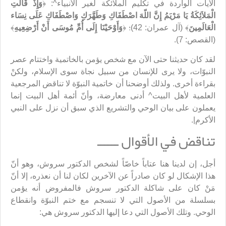
الآيات الواردة في تكليم الملائكة لغير الأنبياء^: ﴿
وَإِذْ قَالَتِ
الْمَلاَئِكَةُ يَا مَرْيَمُ إِنَّ اللّهَ اصْطَفَاكِ وَطَهَّرَكِ وَاصْطَفَاكِ عَلَى نِسَاء
الْعَالَمِينَ
﴾ (آل عمران: 42)؛ ﴿
وَأَوْحَيْنَا إِلَى أُمِّ مُوسَى أَنْ أَرْضِعِيهِ
﴾
(القصص: 7).
لقد كان حديثنا حتى الآن مع شخص يؤمن بالخاتمية واختتام عصر
النبوّات، ولا يرى للإنسان من سبيل نجاة سوى الإسلام، ولكنْ
بقراءة أخرى. ولذلك أوضحنا أن خاتمية النبوّة لا تناقض المرجعية
العلمية لأهل البيت^ أدنى معارضة، وأنّ أئمة أهل البيت إنما
يعملون على بيان الوحي والتشريع الذي سبق أن نزل على النبي
الأكرم|.
تناقض في الأقوال ــــــ
أجل، إن لدينا هنا عتاباً خاصّاً لشخص الدكتور سروش، وهو أنّ
هذا الإشكال لو كان صادراً عن الآخرين لكان لنا أن نعذره، إلا أنّ
مَنْ كان على شاكلة الدكتور سروش فالمفروض أنه يؤمن
بسلسلة من الأصول التي لا تنسجم مع ختم النبوّة وانقطاع
الوحي. وتلك الأصول التي دعا إليها الدكتور سروش هي: