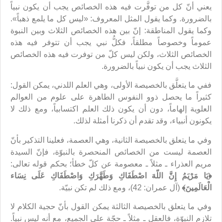
يعني أنّ كل من توفَّرت فيه هذه الخصائص يجب أن يكون نبياً
بالضرورة. وكما يقول المثل المعروف: «ليس كل ما يلمع ذهباً».
وكما يقول المناطقة: إنّ بين هذه الخصائص الثلاث وبين النبوة
عموماً وخصوصاً مطلقاً، فكلُّ نبي يجب أن تتوفر فيه هذه
الخصائص الثلاث، ولكن ليس كلّ من توفرت فيه هذه الخصائص
الثلاث يجب أن يكون نبياً بالضرورة.
ففي ما يتعلَّق بالخصيصة الأولى، وهي العلم اللدني، يمكن القول:
كثيراً ما يحصل ذوو النفوس الطاهرة على علوم من العوالم
العلوية إلهاماً، دون أن يكون ذلك العلم اكتسابياً، ومع ذلك لا
يكونون أنبياء، وقد تقدم أن ذكرنا أمثلة لذلك.
وفي ما يتعلق بالخصيصة الثانية، وهي العصمة، فعلينا التذكير بأنّ
العصمة ليست من الخصائص المنحصرة بالنبوّة، فإنّ السيدة
مريم العذراء ـ مثلاً ـ معصومة عن كلّ خطأ؛ بحكم قوله تعالى:
﴿
يَا مَرْيَمُ إِنَّ اللّهَ اصْطَفَاكِ وَطَهَّرَكِ وَاصْطَفَاكِ عَلَى نِسَاء
الْعَالَمِينَ
﴾
(آل عمران: 42)، ومع ذلك لم تكن نبيّة.
وفي ما يتعلق بالخصيصة الثالثة يمكن القول بأنّ حجية الكلام لا
تلازم النبوّة، فالعقل ـ مثلاً ـ حجّة على الجميع، مع أنه ليس نبياً.