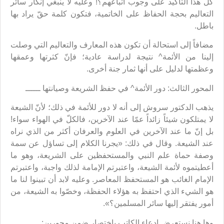
كلّ هذا التأكيد على وجوب اتباعهم؟! وعليه لا ينبغي إنكار سائر
التعاليم بحجة الحفاظ على الخاتمية، فتكون كلمة حقّ يراد بها
باطل.
مضافاً إلى استحالة أن تكون هذه المعارف والتعاليم التي وصلت
إلينا من الأئمة^ نتيجة لدراسة عادية؛ فإنّ كثرتها وعمقها
وعظمتها لدليل على أنها ثمار جنة أخرى.
المحور الثالث: دور الأئمة^ في حفظ الشريعة وصيانتها ــــــ
يذهب الدكتور سروش إلى أنه لا دور للأئمة في ذلك؛ لأنّ الشيعة
لا يمتلكون شيئاً زائداً عمّا عند الآخرين، فالكلّ في الهواء سواء!
بل إنّ ما عند الآخرين في العلوم والعرفان أكثر من الذي نراه
عند الشيعة. وقال في ذلك: «يجرنا الكلام إلى تساؤل عن سمة
وصفة حماة علم النبي والمستحفظين على الشريعة، وهو ما
أعطيتموه لأئمة الشيعة، واعتبرتم الإمامة لذلك واجبة، واعتبرتم
الإمام الغائب هو المستحفظ المعاصر. وعليه لابد أن تبينوا لنا ما
هو الشيء الذي احتفظ به هؤلاء الحفظة، وخصّوا به الشيعة، من
أمور يفتقر إليها سائر المسلمين؟».
وها هنا نستعرض ادعاء الكاتب باختصار ضمن محورين: