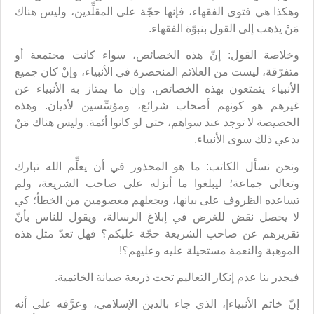
وهكذا هي فتوى الفقهاء، فإنها حجّة على المقلِّدين، وليس هناك
مَنْ يذهب إلى القول بنبوّة الفقهاء.
وخلاصة القول: إنّ هذه الخصائص، سواء كانت مجتمعة أو
متفرّقة، ليست من العلائم المنحصرة في الأنبياء، وإنْ كان جميع
الأنبياء يتمتعون بهذه الخصائص. وإن ما يمتاز به الأنبياء عن
غيرهم هو كونهم أصحاب شرائع، ومؤسِّسين لأديان. وهذه
الخصيصة لا توجد عند سواهم، حتى لو كانوا أئمة. وليس هناك مَنْ
يدعي ذلك سوى الأنبياء.
ونحن نسأل الكاتب: ما هو المحذور في أن يعلِّم الله تبارك
وتعالى جماعة؛ ليبلغوا ما أنزله على صاحب الشريعة، ولم
تساعده الظروف على بيانها، ويجعلهم معصومين من الخطأ؛ كي
لا يحصل نقض للغرض في إبلاغ الرسالة، ويقول للناس بأنّ
تقريرهم عن صاحب الشريعة حجّة عليكم؟ فهل تعدّ مثل هذه
الموهبة والنعمة مستحيلة عليه وعليهم؟!
فيجدر بنا عدم إنكار التعاليم تحت ذريعة صيانة الخاتمية.
إنّ خاتم الأنبياء|، الذي جاء بالدين الإسلامي، وعرَّفه على أنه