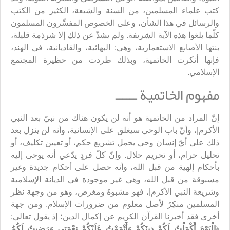
كتب علماء المسلمين، من السنة والشيعة، الكثير من الكتب
والرسائل في هذا الشأن، وعلى الخصوص المفسِّرون المسلمون
كلّما بلغوا هذه الآية الشريفة. ولم يشذّ عن ذلك إلا شرذمة قليلة،
بنتها الأصابع الاستعمارية، وهي: البهائية، والقاديانية، في الهند،
فإنها أنكرت الخاتمية، وبذلك طردت من حظيرة المجتمع
الإسلامي.
مفهوم الخاتمية ــــــ
إنّ المراد من الخاتمية هو أنه لن يكون هناك من نبيّ بعد النبي
الأكرم|، وأنّ باب الوحي سيغلق على الإنسانية، وأنه لن ينزل بعد
ذلك على أيّ إنسان وحي يحمل تشريع حكم، أو تعيين تكليف، أو
تحليل حرام، أو تحريم حلال. وإنّ كلّ فردٍ يدّعي أنه يوحى إليه
بأحكام إلهية من قبل الله، وأنه حصل على أحكام جديدة وغير
مسبوقة من قبل الله، وهي غير موجودة في الديانة الإسلامية
وشريعة النبي الأكرم|، فهو مشبوهٌ ومغرض، وهو من وجهة نظر
المسلمين منكِرٌ لأصل معلوم من ضرورات الإسلام. ومن جهة
أخرى فقد أخبرنا القرآن الكريم عن إكمال الدين؛ إذ يقول تعالى:
﴿
الْيَوْمَ أَكْمَلْتُ لَكُمْ دِينَكُمْ وَأَتْمَمْتُ عَلَيْكُمْ نِعْمَتِي وَرَضِيتُ لَكُمُ