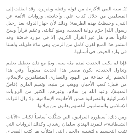
2ـ سنة النبي الأكرم|، من قوله وفعله وتقريره. وقد انتقلت إلى
المسلمين من خلال كتاب علي، وأحاديثه، وروايات الأئمة عن
النبي، وحفظتُ بهذه الطريقة؛ وذلك لأن جهاز الدولة بعد رحيل
رسول الله| حرّم رواية الحديث، ومنع كتابته، وعمّم قراراً وسنّ
قانوناً بعدم نقل غير القرآن الكريم، إلا في موارد خاصّة. وقد
استمر هذا المنع لقرن كامل من الزمن، وهي مدّة طويلة، ولسنا
في وارد الخوض في أسبابها.
فإذا لم يكتب الحديث لمدة مئة سنة، وتمّ مع ذلك تعطيل تعليم
وتداول الحديث، يكون مصير هذا الحديث معلوماً. وفي هذا
الخضم زاد جماعة من اليهود والنصارى المتظاهرين بالإسلام،
من قبيل: كعب الأحبار، ووهب بن منبه، وتميم الداري (قاصّ
المدينة)، وعبد الله بن سلام، وغيرهم، الكثير من الروايات
الإسرائيلية والنصرانية ضمن الأحاديث الإسلامية، ولا زال التراث
الإسلامي والمسلمون أنفسهم يعانون من ويلاتها.
ومن ذلك: أسطورة الغرانيق، التي شكَّلت أساساً لكتاب «الآيات
الشيطانية»، للمرتد الهندي سلمان رشدي. وكذلك الروايات التي
تثبت التجسيم والتشبيه والجبر، التي امتلأت بها كتب الصحاح.