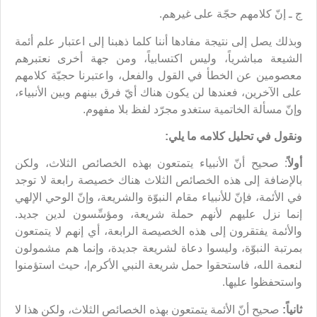
ج ـ إنّ كلامهم حجّة على غيرهم.
وبذلك يصل إلى نتيجة مفادها أننا كلما ذهبنا إلى اعتبار علم أئمة
الشيعة مباشرياً، وليس اكتسابياً، ومن جهة أخرى نعتبرهم
معصومين عن الخطأ في القول والفعل، واعتبرنا حجيّة كلامهم
على الآخرين، فعندها لن يكون هناك أيّ فرق بينهم وبين الأنبياء،
وإنّ مسألة الخاتمية ستغدو مجرّد لفظ بلا مفهوم.
ونقول في تحليل كلامه ما يلي:
أولاً
: صحيح أنّ الأنبياء يتمتعون بهذه الخصائص الثلاث، ولكن
بالإضافة إلى هذه الخصائص الثلاث هناك خصيصة رابعة لا توجد
في الأئمة، فإنّ للأنبياء مقام النبوّة والشريعة، وإنّ الوحي الإلهي
إنما نزل عليهم لأنهم حملة شريعة، ومؤسِّسون لدين جديد.
والأئمة يفتقرون إلى هذه الخصيصة الرابعة، أي إنهم لا يتمتعون
بمرتبة النبوّة، وليسوا دعاة لشريعة جديدة، وإنما هم مشمولون
لنعمة الله، فاستحقوا حمل شريعة النبي الأكرم|، حيث استؤمنوا
واستحفظوا عليها.
ثانياً:
صحيح أنّ الأئمة يتمتعون بهذه الخصائص الثلاث، ولكن هذا لا