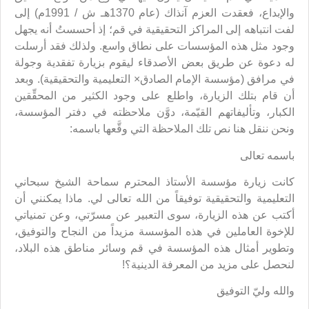
والإبداع، فعقدت العزم آنذاك (عام 1370هـ ش / 1991م) إلى
لفت انتباهه إلى المراكز التحقيقية في قم؛ إذ أحسستُ أنه يجهل
وجود مثل هذه المؤسسات على نطاق واسع. ولذلك فقد أرسلت
له دعوة عن طريق بعض الأصدقاء ليقوم بزيارة تفقدية وجولة
في مرافق (مؤسسة الإمام الصادق× التعليمية والتحقيقية). وبعد
أن قام بتلك الزيارة، واطلع على وجود الكثير من المحقِّقين
الكبار، وتأليفاتهم القيّمة، دوَّن ملاحظته في دفتر المؤسسة،
ونحن ننقل هنا نص تلك الملاحظة التي وقَّعها باسمه:
باسمه تعالى
كانت زيارة مؤسسة الأستاذ المحترم سماحة الشيخ سبحاني
التعليمية والتحقيقية توفيقاً من الله تعالى لي. ماذا يمكنني أن
أكتب عن هذه الزيارة، سوى التعبير عن مسرّتي، وعن تمنياتي
للإخوة العاملين في هذه المؤسسة مزيداً من النجاح والتوفيق،
وتطوير أمثال هذه المؤسسة في قم وسائر مناطق هذه البلاد،
لنحصل على مزيد من المعرفة الدينية؟!
والله وليّ التوفيق