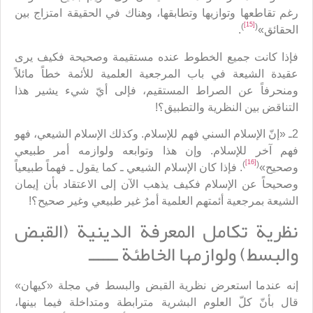
رغم تقاطعها وتوازيها وتطابقها، وهناك في الحقيقة امتزاج بين
[15]
)
(
الحقائق»
.
فإذا كانت جميع الخطوط عنده مستقيمة وصحيحة فكيف يرى
عقيدة الشيعة في باب المرجعية العلمية للأئمة خطاً مائلاً
ومنحرفاً عن الصراط المستقيم، فإلى أيّ شيء يشير هذا
التناقض بين النظرية والتطبيق؟!
2ـ «إنّ الإسلام السني فهم للإسلام. وكذلك الإسلام الشيعي، فهو
فهم آخر للإسلام. وإن هذا وتوابعه ولوازمه أمر طبيعي
[16]
)
(
وصحيح»
. فإذا كان الإسلام الشيعي ـ كما يقول ـ فهماً طبيعياً
وصحيحاً عن الإسلام فكيف يذهب الآن إلى الاعتقاد بأن إيمان
الشيعة بمرجعية أئمتهم العلمية أمرٌ غير طبيعي وغير صحيح؟!
نظرية تكامل المعرفة الدينية (القبض
والبسط) ولوازمها الخاطئة ــــــ
إنه عندما استعرض نظرية القبض والبسط في مجلة «كيهان»
قال بأنّ كلّ العلوم البشرية مترابطة ومتداخلة فيما بينها،