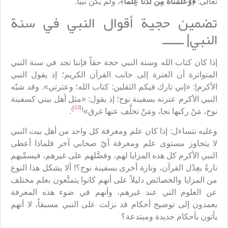
تعالى:
﴿
وَعَلَّمْنَاهُ مِن لَّدُنَّا عِلْماً
﴾، ولم يكن نبياً.
تضمين حجية أقوال النبي في سنة
النبي| ــــــ
إذا كان كتاب الله وسنة النبي حجة حقاً فإننا نجد في سنة النبي
المتواترة أن العترة إلى جانب القرآن الكريم؛ إذ يقول النبي
الأكرم|: «إني تارك فيكم الثقلين: كتاب الله؛ وعترتي». وقد شبّه
النبي الأكرم عترته بسفينة نوح؛ إذ يقول: «مثل أهل بيتي كسفينة
[13]
)
(
نوح، مَنْ ركبها نجا، ومَنْ تخلَّف عنها غرق»
.
وعليه نتساءل: إذا كان علم ومعرفة كل واحد من أهل بيت النبي
لا يتجاوز مستوى علم ومعرفة أيّ صحابي آخر فلماذا أعطى
النبي الأكرم كل هذه المزايا لهم، وفضَّلهم على غيرهم، فيسمِّيهم
تارةً بعِدْل القرآن، وتارة أخرى بسفينة نوح؟! ألا يشكل هذا النوع
من المزايا والخصائص دليلاً على أنهم كانوا يتمتَّعون بعلم مختلف
عن العلوم التي عند غيرهم، وأنهم في ضوء هذه المعرفة
يعمدون إلى توضيح أحكام قد نزلت على النبي مسبقاً، لا أنهم
يأتون بأحكام جديدة ومبتدعة؟