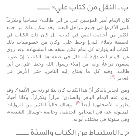
ب ـ النقل من كتاب علي× ــــــ
كان الإمام أمير المؤمنين علي بن أبي طالب× مصاحباً وملازماً
للنبي الأكرم| في جميع مراحل البعثة. وقد تمكن بذلك من جمع
الكثير من أحاديث النبي في كتاب، بل كان ذلك الكتاب في
الحقيقة بإملاء النبي| وخط علي. وكان من خصوصيات ذلك
الكتاب أنه يتوارثه كل إمام عمَّن سبقه بعد استشهاده. وقد روي
عن الإمام الصادق× أنه قال في صفة هذا الكتاب: إنّ طوله
سبعون ذراعاً، وإنه من إملاء رسول الله وخط علي بن أبي
طالب، وفيه كل ما يحتاج إليه الناس، حتى الأرش في
[4]
)
(
الخدش
.
ومن الجدير بالذكر أنّ هذا الكتاب كان يتمّ توارثه بين الأئمة^. وقد
روى عنه الإمام الباقر والصادق‘ مراراً وتكراراً، وكانا أحياناً
[5]
)
(
يظهرانه لأصحابهما أيضاً
. وهناك حالياً الكثير من الروايات
المنقولة عنه في المجامع الحديثية، وخاصة «وسائل الشيعة»،
وهي مبثوثة في مختلف أبوابه.
ج ـ الاستنباط من الكتاب والسنّة ــــــ