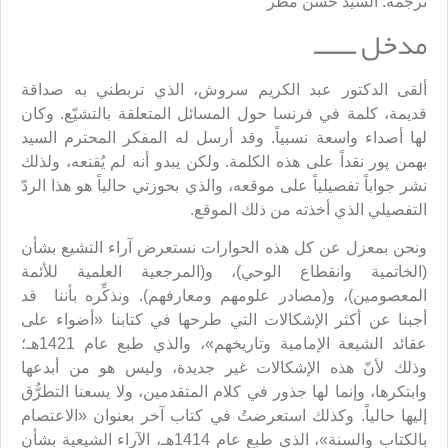
ترجمة: السيد حسن مطر
مدخل ــــــ
ألقى الدكتور عبد الكريم سروش، الذي تربطني به صداقة
قديمة، كلمة في فرنسا حول المسائل المتعلقة بالتشيّع. وكان
لها أصداء واسعة نسبياً. وقد أرسل له المفكر المحترم السيد
بهمن پور نقداً على هذه الكلمة. ولكن يبدو أنه لم يُقنعه، ولذلك
نشر جواباً تفصيلياً على موقعه، والذي بحوزتي حالياً هو هذا الردّ
التفصيلي الذي أخذته من ذلك الموقع.
ونحن بمعزل عن كل هذه الحوارات نستعرض آراء التشيع بشأن
(الخاتمية وانقطاع الوحي)، و(المرجعية العلمية للأئمة
المعصومين)، و(مصادر علومهم ومعارفهم). ونذكِّره بأننا قد
أجبنا عن أكثر الإشكالات التي طرحها في كتابنا «أضواء على
عقائد الشيعة الإمامية وتاريخهم»، والذي طبع عام 1421هـ؛
وذلك لأنّ هذه الإشكالات غير جديدة، وليس هو من أبدعها
وابتكرها، وإنما لها جذور في كلام المتقدمين، ولا يسعنا التطرُّق
إليها حالياً. وكذلك استعرضتُ في كتاب آخر بعنوان «الاعتصام
بالكتاب والسنة»، الذي طبع عام 1414هـ، الآراء الشيعية بشأن