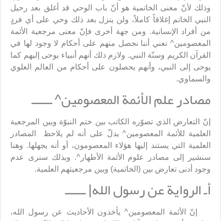
وذلك لأنّ معنى الخاتمية هو أنّ باب الوحي قد أغلق بعد رحيل
النبي الخاتم إغلاقاً كاملاً، ولن ينزل بعد ذلك وحي على أي فردٍ
من أفراد الإنسانية. ومن جهة أخرى فإنّ معنى مرجعية الأئمة
المعصومين^ تعني أننا نحصل منهم على أحكام لا وجود لها في
القرآن الكريم وسنّة النبي. ولازم ذلك أنهم أنبياء يوحى إليهم كما
يوحى إلى النبي، وأنهم يحصلون على أحكام من العالم العلوي
والسماوي.
مصادر علم الأئمة المعصومين^ ــــــ
إنّ التعارض الذي تصوّره الكاتب بين ختم النبوّة وبين المرجعية
العلمية للأئمة المعصومين^ يدلّ على أنه لم يلاحظ المصادر
العلمية التي يستند إليها هؤلاء المعصومون، أو أنه يجهلها. وهنا
سنشير إلى مصادر علوم الأئمة الأطهار^. وبذلك سنرى عدم
وجود أدنى تعارض بين (الخاتمية) وبين مرجعيتهم العلمية.
أـ الرواية عن رسول الله| ــــــ
إنّ الأئمة المعصومين^ يأخذون الأحاديث عن رسول الله،