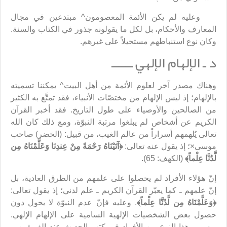
وعليه لم يكن الأئمة المعصومون^ مبتدعين في مجال
المعارف والأحكام، بل لكل ما يقولونه جذور في الكتاب والسنة.
وكان نوع استنباطهم مستحيلاً على غيرهم.
د ـ الإلهام الإلهي ــــــ
وهناك مصدر آخر لعلوم الأئمة من أهل البيت^ يمكننا تسميته
بالإلهام؛ إذ ليس الإلهام من مختصّات الأنبياء، فقد تمتَّع به الكثير
من الصالحين والأوصياء على طول التاريخ. فقد أخبر القرآن
الكريم عن أشخاص لم يبلغوا مرتبة النبوّة، ومع ذلك كان الله
تعالى يُلهمهم أسراراً من عالم الغيب، من قبيل: (الخضر) صاحب
موسى×؛ إذ يقول عنه تعالى:
﴿
آتَيْنَاهُ رَحْمَةً مِنْ عِندِنَا وَعَلَّمْنَاهُ مِن
لَّدُنَّا عِلْماً
﴾
(الكهف: 65)
.
إنّ هؤلاء الأفراد لم يحصلوا على علمهم من الطرق العادية، بل
إنّ علمهم ـ كما يعبّر القرآن الكريم ـ علم لدني؛ إذ يقول تعالى:
﴿
وَعَلَّمْنَاهُ مِن لَّدُنَّا عِلْماً
﴾
. وعليه فإنّ عدم النبوّة لا يحول دون
حصول بعض الشخصيات الإلهية السامية على الإلهام الإلهي.
ويسمى هذا النوع من الأفراد في كتب الحديث عند الفريقين بـ