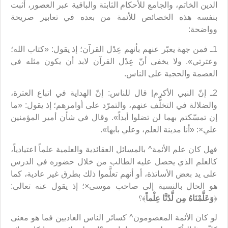
الدين الخاتم، والجامع للأحكام الثابتة والباقية عبر العصور، أثبت
بنفسه هذه الخصائص للأئمة من بعده في تعابير صريحة
وواضحة:
1ـ فمن جهة يعبّر عنهم بأنهم عِدْل القرآن؛ إذ يقول: «كتاب الله؛
وعترتي». ولا يخفى أنّ عِدْل القرآن لابد أن يكون مثله في
العصمة والحجية على الناس.
2ـ إنّ النبي الأكرم| قال للناس: إنّ الهداية في اتباع العترة،
والضلالة في التخلُّف عنهم، والتمرّد على أوامرهم؛ إذ يقول: «ما
إن تمسّكتم بهما لن تضلوا أبداً». وقال في شأن أمير المؤمنين
علي×: «أنا مدينة العلم، وعلي بابها».
فهل كان علم الأئمة^ بالمسائل العقائدية والعلمية علماً اعتيادياً،
كالعلم الذي يحصل عليه الطالب من خلال حضوره في الدرس
على يد بعض الأساتذة، أو أنهم تعلَّموا ذلك بطرق غير عادية، كما
هو الحال بالنسبة إلى صاحب موسى×؛ إذ يقول عنه تعالى:
﴿
وَعَلَّمْنَاهُ مِن لَّدُنَّا عِلْماً
﴾؟
لو كان الأئمة المعصومون^ كسائر الناس العاديين فما هو معنى