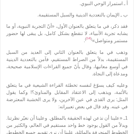
أ ـ استمرار الوحي النبوي.
ب ـ الإيمان بالتعددية الدينية والسبل المستقيمة.
فقد ذكر، في ما يتعلق بالعنوان الأول، «أنّ التجربة النبوية، أو ما
يشابه تجربة الأنبياء، لا تنقطع بشكل كامل، بل يبقى لها حضور
[14]
)
(
مستمر ومتواصل»
.
وذهب في ما يتعلق بالعنوان الثاني إلى العديد من السبل
المستقيمة، بدلاً من الصراط المستقيم، فآمن بالتعددية الدينية
في أوسع معانيها، وقال بأنّ جميع القراءات الإسلامية صحيحة،
ومدعاة إلى النجاة.
وعليه كيف يسوّغ لنفسه تخطئة القراءة الشيعية في ما يتعلق
بالأئمة، ويذهب إلى الاعتقاد المقابل والمناوئ؟! وكما يقول
المثل: يرى القذى في عين الآخرين، ولا يرى الخشبة المعترضة
في عينه. وقد قال في بعض تعبيراته:
1ـ «علينا أن نذعن لهذه الحقيقة بالمطلق. وعلينا أن نغيّر نظرتنا.
وبدلاً من القول بوجود خط واحد مستقيم في العالم، والكثير من
الخطوط المنحرفة والمائلة، علينا أن نرى تقويم جميع الخطوط،