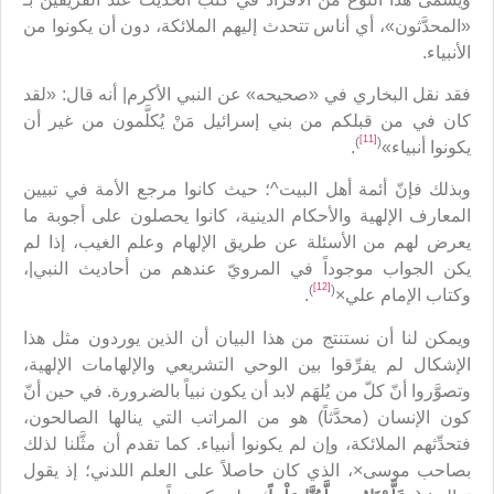
«المحدَّثون»، أي أناس تتحدث إليهم الملائكة، دون أن يكونوا من
الأنبياء.
فقد نقل البخاري في «صحيحه» عن النبي الأكرم| أنه قال: «لقد
كان في من قبلكم من بني إسرائيل مَنْ يُكلَّمون من غير أن
[11]
)
(
يكونوا أنبياء»
.
وبذلك فإنّ أئمة أهل البيت^؛ حيث كانوا مرجع الأمة في تبيين
المعارف الإلهية والأحكام الدينية، كانوا يحصلون على أجوبة ما
يعرض لهم من الأسئلة عن طريق الإلهام وعلم الغيب، إذا لم
يكن الجواب موجوداً في المرويّ عندهم من أحاديث النبي|،
[12]
)
(
وكتاب الإمام علي×
.
ويمكن لنا أن نستنتج من هذا البيان أن الذين يوردون مثل هذا
الإشكال لم يفرِّقوا بين الوحي التشريعي والإلهامات الإلهية،
وتصوَّروا أنّ كلّ من يُلهَم لابد أن يكون نبياً بالضرورة. في حين أنّ
كون الإنسان (محدَّثاً) هو من المراتب التي ينالها الصالحون،
فتحدِّثهم الملائكة، وإن لم يكونوا أنبياء. كما تقدم أن مثَّلنا لذلك
بصاحب موسى×، الذي كان حاصلاً على العلم اللدني؛ إذ يقول