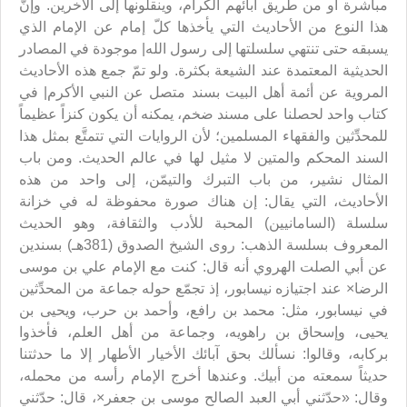
مباشرة أو من طريق آبائهم الكرام، وينقلونها إلى الآخرين. وإنّ
هذا النوع من الأحاديث التي يأخذها كلّ إمام عن الإمام الذي
يسبقه حتى تنتهي سلسلتها إلى رسول الله| موجودة في المصادر
الحديثية المعتمدة عند الشيعة بكثرة. ولو تمّ جمع هذه الأحاديث
المروية عن أئمة أهل البيت بسند متصل عن النبي الأكرم| في
كتاب واحد لحصلنا على مسند ضخم، يمكنه أن يكون كنزاً عظيماً
للمحدِّثين والفقهاء المسلمين؛ لأن الروايات التي تتمتَّع بمثل هذا
السند المحكم والمتين لا مثيل لها في عالم الحديث. ومن باب
المثال نشير، من باب التبرك والتيمّن، إلى واحد من هذه
الأحاديث، التي يقال: إن هناك صورة محفوظة له في خزانة
سلسلة (السامانيين) المحبة للأدب والثقافة، وهو الحديث
المعروف بسلسة الذهب: روى الشيخ الصدوق (381هـ) بسندين
عن أبي الصلت الهروي أنه قال: كنت مع الإمام علي بن موسى
الرضا× عند اجتيازه نيسابور، إذ تجمّع حوله جماعة من المحدِّثين
في نيسابور، مثل: محمد بن رافع، وأحمد بن حرب، ويحيى بن
يحيى، وإسحاق بن راهويه، وجماعة من أهل العلم، فأخذوا
بركابه، وقالوا: نسألك بحق آبائك الأخيار الأطهار إلا ما حدثتنا
حديثاً سمعته من أبيك. وعندها أخرج الإمام رأسه من محمله،
وقال: «حدّثني أبي العبد الصالح موسى بن جعفر×، قال: حدّثني