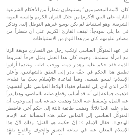
كان الأئمة المعصومون^ يستنبطون شطراً من الأحكام الشرعية
النازلة على النبي الأكرم| من خلال القرآن الكريم والسنة النبوية
الشريفة. وهو استنباط لم يكن بوسع غيرهم التوصّل إليه. ونذكر
في ما يلي نموذجاً؛ ليقف القارئ الكريم على أن شطراً من
مصادر علومهم كان من هذا النوع من الاستنباطات:
في عهد المتوكِّل العباسي ارتكب رجل من النصارى موبقة الزنا
مع امرأة مسلمة، وحيث كان هذا العمل يمثل خرقاً لشروط
الذمة فقد حكم عليه بإهدار دمه، ووجب قتله، وعندما أرادوا
تطبيق هذا الحكم في حقّه بادر إلى النطق بالشهادتين، وأعلن
الإسلام؛ لينجو بنفسه، وفقاً لقاعدة «الإسلام يجبّ ما قبله»،
الأمر الذي أدى إلى انقسام فقهاء البلاط العباسي على أنفسهم؛
فذهبت جماعة إلى أنه قد أسلم، وقطع صلته بالماضي، وهذا يدرأ
عنه القتل، ويُسقط عنه الحد؛ وذهبت جماعة ثانية إلى وجوب أن
يقام عليه الحدّ ثلاثاً؛ وذهبت طائفة ثالثة إلى حكم آخر، فاضطر
المتوكِّل العباسي إلى التماس حكم هذه المسألة عند الإمام
الهادي×، فقال الإمام ×: إنّ حكمه هو القتل؛ وذلك لأنّ هذا
الإسلام المعلن عنه في ساعة الضيق والخوف والفزع يفقد