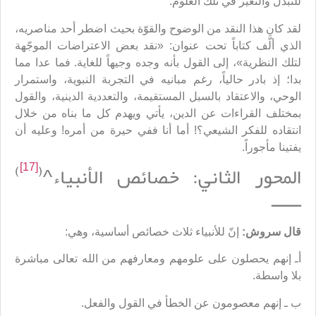
للتبدُّل والتغيّر في تلك العلوم.
لقد كان هذا النقد من الوضوح والقوّة بحيث اضطر أحد مناصريه،
الذي ألَّف كتاباً تحت عنوان: «نقد بعض الاعتراضات الموجّهة
لتلك النظرية»، إلى القول بأنه وجده وجيهاً للغاية. فما عدا مما
بدا؛ إذ بادر حالياً، رغم مبانيه في التجربة النبوية، واستمرار
الوحي، والاعتقاد بالسبل المستقيمة، والتعددية الدينية، والقول
بمختلف القراءات عن الدين، يأتي ويهدم كل ما بناه من خلال
انتقاده للفكر الشيعي؟! أما أنا ففي حيرة من أمره! وعليه أن
يفتينا مأجوراً.
[17]
)
(
المحور الثاني: خصائص الأنبياء^
ــــــ
قال سروش:
إنّ للأنبياء ثلاث خصائص أساسية، وهي:
أـ إنهم يحصلون على علومهم ومعارفهم من الله تعالى مباشرة
بلا واسطة.
ب ـ إنهم معصومون عن الخطأ في القول والفعل.