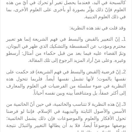
كالسبحة في اليد، فعندما يحصل تغير أو تحرك في أيّ من هذه
العلوم فإنّ ذلك يؤثِّر بصورة أو بأخرى على العلوم الأخرى، بما
في ذلك العلوم الدينية.
وقد قلت في نقد هذه النظرية:
1ـ إنّ التعبير بالقبض والبسط في فهم الشريعة إنما هو تعبير
محترم ومؤدب عن السفسطة والتشكيك الذي ظهر في اليونان،
وتمّ القضاء عليه فيما بعد من قبل حكماء من أمثال: أرسطو
وغيره. وعلى مَنْ أراد المزيد الرجوع إلى تلك المقالة.
2ـ إنّ فرضية (القبض والبسط في فهم الشريعة) قد حكمت على
نفسها بالموت؛ لأنها تشمل نفسها أيضاً. فلربما تتحول هذه
النظرية في ضوء سلسلة من الفرضيات في العلوم والمعارف
إلى أكثر عمقاً، بل ومتناقضاً بينه وبين نفسه أحياناً.
3ـ إنّ هذه النظرية لا تتناسب والخاتمية، في حين أنّ الخاتمية من
الأسس والأصول الثابتة والبديهية في الإسلام. فإننا لو فرضنا
تحول الأفكار والعلوم والموضوعات فإن ذلك يشمل الخاتمية؛
بوصفها موضوعاً أيضاً، فلا بد أن يطالها التغيير والتبدّل نتيجة