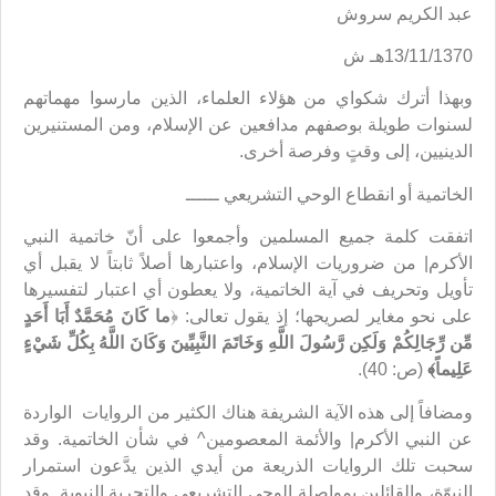
عبد الكريم سروش
13/11/1370هـ ش
وبهذا أترك شكواي من هؤلاء العلماء، الذين مارسوا مهماتهم
لسنوات طويلة بوصفهم مدافعين عن الإسلام، ومن المستنيرين
الدينيين، إلى وقتٍ وفرصة أخرى.
الخاتمية أو انقطاع الوحي التشريعي ــــــ
اتفقت كلمة جميع المسلمين وأجمعوا على أنّ خاتمية النبي
الأكرم| من ضروريات الإسلام، واعتبارها أصلاً ثابتاً لا يقبل أي
تأويل وتحريف في آية الخاتمية، ولا يعطون أي اعتبار لتفسيرها
على نحو مغاير لصريحها؛ إذ يقول تعالى: ﴿
ما كَانَ مُحَمَّدٌ أَبَا أَحَدٍ
مِّن رِّجَالِكُمْ وَلَكِن رَّسُولَ اللَّهِ وَخَاتَمَ النَّبِيِّينَ وَكَانَ اللَّهُ بِكُلِّ شَيْءٍ
عَلِيماً
﴾
(ص: 40).
ومضافاً إلى هذه الآية الشريفة هناك الكثير من الروايات الواردة
عن النبي الأكرم| والأئمة المعصومين^ في شأن الخاتمية. وقد
سحبت تلك الروايات الذريعة من أيدي الذين يدَّعون استمرار
النبوّة، والقائلين بمواصلة الوحي التشريعي والتجربة النبوية. وقد