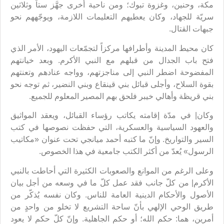
مكة، وحنين، وغزوة تبوك؛ ومن ناحية أخرى جهَّز ستاً وثلاثين
سريّة للجهاد، وكان يعطيهم التعليمات اللازمة، ويوجّههم نحو
جبهات القتال.
كان محيط المدينة وأطرافها مركزاً لتجمّعات اليهود، الأمر الذي
فتح باب الجدال من قبلهم مع النبي الأكرم. وبعد خيانتهم
المفضوحة اضطر النبي إلى مناجزتهم، وواجه عنادهم وتعنتهم
بقوة السلاح، وأجلى قبائل بني قينقاع وبني النضير، ثم توجه نحو
بني قريظة وأهالي خيبر فلحق بهم المصير المعلوم للجميع.
وكان| في مدّة إقامته يكاتب رؤساء القبائل، ويعقد المواثيق
والعهود السياسية والعسكرية، التي حفظت نصوصها في كتب
السير والتواريخ. وإنّ ما كتبه أحمد ميانجي تحت عنوان «مكاتيب
الرسول» يُعدّ من أكثر الكتب جامعية في هذا الخصوص.
وعلى الرغم من الموانع والصعوبات الكثيرة التي أحاطت بالنبي
الأكرم| من كلّ جانب فقد عمل كلّ ما في وسعه من أجل بيان
الأصول والأحكام الدينية العامة للناس. وكان نفسه يُذكّر من
طريق الوحي الإلهي بأنّ ساحة التشريع لا تخلو من واحدٍ من
أمرين، هما: حكم الله؛ أو حكم الجاهلية. وإنّ كلّ حكم لا يعود