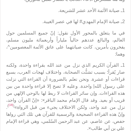
1ـ صيانة الأئمة الأحد عشر للشريعة.
2ـ صيانة الإمام المهدي# لها في عصر الغيبة.
في ما يتعلق بالمحور الأول نقول: إنّ جميع المسلمين حول
العالم، والبالغ عددهم حالياً ملياراً وأربعمائة مليون مسلم،
يفخرون بأمرين، كانت صيانتهما على عاتق الأئمة المعصومين^،
وهما:
1ـ القرآن الكريم الذي نزل من عند الله بقراءة واحدة، ولكنه
صار يُقرأ؛ بسبب تشتُّت الصحابة، واختلاف لهجات العرب، بسبع
قراءات أو عشرة. ونحن نعلم بالضرورة أن القراءة التي نزلت
على رسول الله| واحدة. وعليه لا تصح إلا قراءة واحدة من بين
هذه القراءات. وإن سائر القراءات لا ربط لها بالوحي الإلهي من
قريب أو بعيد. وقد قال الإمام محمد الباقر×: «إنّ القرآن واحد،
[18]
)
(
نزل من عند واحد، ولكن الاختلاف يجيء من قبل الرواة»
.
وإنّ هذه القراءة الصحيحة والرسمية للقرآن هي تلك التي رواها
حفص، عن عاصم، عن عبد الرحمن السّلمي، وهي قراءة الإمام
علي بن أبي طالب×.