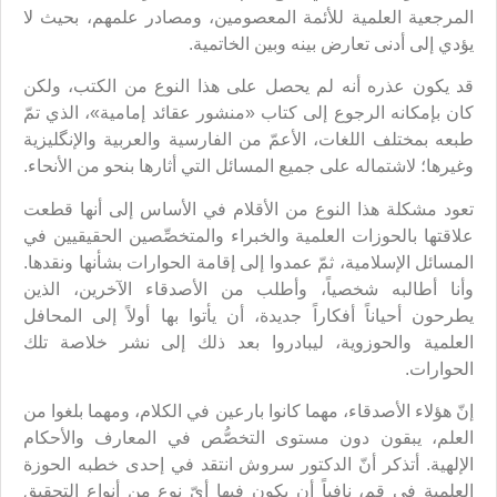
المرجعية العلمية للأئمة المعصومين، ومصادر علمهم، بحيث لا
يؤدي إلى أدنى تعارض بينه وبين الخاتمية.
قد يكون عذره أنه لم يحصل على هذا النوع من الكتب، ولكن
كان بإمكانه الرجوع إلى كتاب «منشور عقائد إمامية»، الذي تمّ
طبعه بمختلف اللغات، الأعمّ من الفارسية والعربية والإنگليزية
وغيرها؛ لاشتماله على جميع المسائل التي أثارها بنحو من الأنحاء.
تعود مشكلة هذا النوع من الأقلام في الأساس إلى أنها قطعت
علاقتها بالحوزات العلمية والخبراء والمتخصِّصين الحقيقيين في
المسائل الإسلامية، ثمّ عمدوا إلى إقامة الحوارات بشأنها ونقدها.
وأنا أطالبه شخصياً، وأطلب من الأصدقاء الآخرين، الذين
يطرحون أحياناً أفكاراً جديدة، أن يأتوا بها أولاً إلى المحافل
العلمية والحوزوية، ليبادروا بعد ذلك إلى نشر خلاصة تلك
الحوارات.
إنّ هؤلاء الأصدقاء، مهما كانوا بارعين في الكلام، ومهما بلغوا من
العلم، يبقون دون مستوى التخصُّص في المعارف والأحكام
الإلهية. أتذكر أنّ الدكتور سروش انتقد في إحدى خطبه الحوزة
العلمية في قم، نافياً أن يكون فيها أيّ نوع من أنواع التحقيق