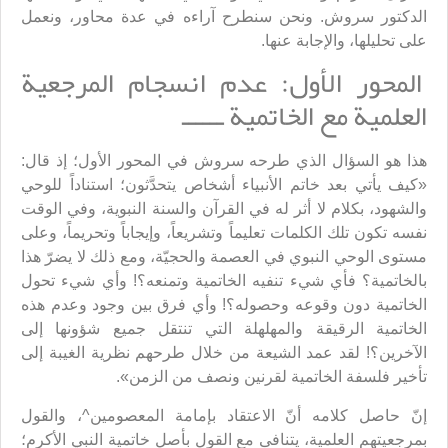
الدكتور سروش. ونحن سنطرح آراءه في عدة محاور، ونعمل
على تحليلها، والإجابة عنها.
المحور الأول: عدم انسجام المرجعية
العلمية مع الخاتمية ــــــ
هذا هو السؤال الذي طرحه سروش في المحور الأول؛ إذ قال:
«كيف يأتي بعد خاتم الأنبياء أشخاص يتحدَّثون؛ استناداً للوحي
والشهود، بكلام لا أثر له في القرآن والسنة النبوية، وفي الوقت
نفسه تكون تلك الكلمات تعليماً وتشريعاً، وإيجاباً وتحريماً، وعلى
مستوى الوحي النبوي في العصمة والحجيّة، ومع ذلك لا يضرّ هذا
بالخاتمية؟ فأي شيء تنفيه الخاتمية وتمنعه؟! وأي شيء تحول
الخاتمية دون وقوعه وحصوله؟! وأي فرق بين وجود وعدم هذه
الخاتمية الرقيقة والمهلهلة التي تنتقل جميع شؤونها إلى
الآخرين؟! لقد عمد الشيعة من خلال طرحهم نظرية الغيبة إلى
تأخير فلسفة الخاتمية لقرنين ونصف من الزمن».
إنّ حاصل كلامه أنّ الاعتقاد بإمامة المعصومين^، والقول
بمرجعيتهم العلمية، يتنافى مع القول بأصل خاتمية النبي الأكرم؛