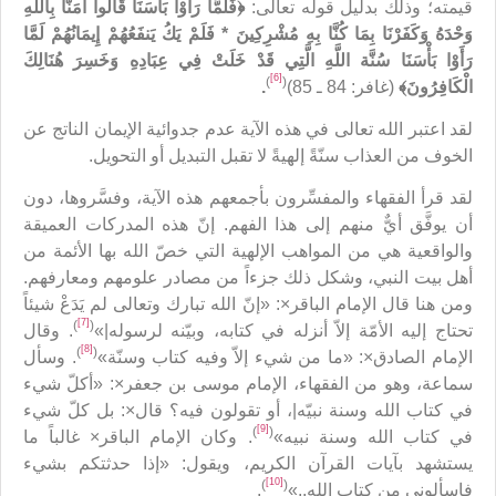
قيمته؛ وذلك بدليل قوله تعالى:
﴿
فَلَمَّا رَأَوْا بَأْسَنَا قَالُوا آمَنَّا بِاللَّهِ
وَحْدَهُ وَكَفَرْنَا بِمَا كُنَّا بِهِ مُشْرِكِينَ
*
فَلَمْ يَكُ يَنفَعُهُمْ إِيمَانُهُمْ لَمَّا
رَأَوْا بَأْسَنَا سُنَّة اللَّهِ الَّتِي قَدْ خَلَتْ فِي عِبَادِهِ وَخَسِرَ هُنَالِكَ
[6]
)
(
الْكَافِرُونَ
﴾
(غافر: 84 ـ 85)
.
لقد اعتبر الله تعالى في هذه الآية عدم جدوائية الإيمان الناتج عن
الخوف من العذاب سنّةً إلهيةً لا تقبل التبديل أو التحويل.
لقد قرأ الفقهاء والمفسِّرون بأجمعهم هذه الآية، وفسَّروها، دون
أن يوفَّق أيٌّ منهم إلى هذا الفهم. إنّ هذه المدركات العميقة
والواقعية هي من المواهب الإلهية التي خصّ الله بها الأئمة من
أهل بيت النبي، وشكل ذلك جزءاً من مصادر علومهم ومعارفهم.
ومن هنا قال الإمام الباقر×: «إنّ الله تبارك وتعالى لم يَدَعْ شيئاً
[7]
)
(
تحتاج إليه الأمّة إلاّ أنزله في كتابه، وبيّنه لرسوله|»
. وقال
[8]
)
(
الإمام الصادق×: «ما من شيء إلاّ وفيه كتاب وسنّة»
. وسأل
سماعة، وهو من الفقهاء، الإمام موسى بن جعفر×: «أكلّ شيء
في كتاب الله وسنة نبيّه|، أو تقولون فيه؟ قال×: بل كلّ شيء
[9]
)
(
في كتاب الله وسنة نبيه»
. وكان الإمام الباقر× غالباً ما
يستشهد بآيات القرآن الكريم، ويقول: «إذا حدثتكم بشيء
[10]
)
(
فاسألوني من كتاب الله..»
.