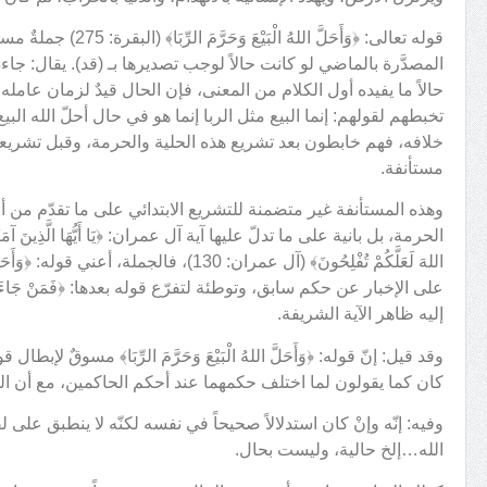
قوله تعالى: ﴿وَأَحَلَّ اللهُ 
المصدَّرة بالماضي لو كانت حالاً لوجب تصديرها بـ (قد). يقال: جاءن
حالاً ما يفيده أول الكلام من المعنى، فإن الحال قيدٌ لزمان عامله
تخبطهم لقولهم: إنما البيع مثل الربا إنما هو في حال أحلّ الله البيع
خلافه، فهم خابطون بعد تشريع هذه الحلية والحرمة، وقبل تشريعه
مستأنفة.
وهذه المستأنفة غير متضمنة للتشريع الابتدائي على ما تقدّم من
الحرمة، بل بانية على ما تدلّ عليها آية آل عمران: ﴿يَا أَيُّهَا الَّذِينَ آمَنُوا لا تَ
اللهَ لَعَلَّكُمْ تُفْلِحُونَ﴾ (آل عمران: 130)،
على الإخبار عن حكم سابق، وتوطئة لتفرّع قوله بعدها: ﴿فَمَنْ جَاءَهُ مَ
إليه ظاهر الآية الشريفة.
وقد قيل: إنّ قوله: ﴿وَأَحَلَّ اللهُ الْبَيْعَ وَحَرَّمَ الرِّبَا﴾ مسوقٌ لإبطال قولهم:
كان كما يقولون لما اختلف حكمهما عند أحكم الحاكمين، مع أن الله 
وفيه: إنّه وإنْ كان استدلالاً صحيحاً في نفسه لكنّه لا ينطبق على 
الله…إلخ حالية، وليست بحال.