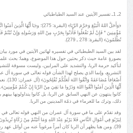
2ـ 1ـ تفسير الآيتين عند السيد الطباطبائي
﴿وَأَحَلَّ اللهُ الْبَيْعَ وَحَرَّمَ الرِّبَا﴾ (البقرة: 275
مُؤْمِنِينَ * فَإِنْ لَمْ تَفْعَلُوا فَأْذَنُوا بِحَرْبٍ مِنْ اللهِ وَرَسُولِهِ وَإِنْ تُبْتُمْ 
تُظْلَمُونَ﴾ (البقرة: 278 ـ 279).
لقد بين السيد الطبطبائي في تفسيره لهاتين الآيتين في مورد بيان 
بصورةٍ عامة حيث ذكر بحثين حول هذا الموضوع، وهما: بحث علم
لتأكيد حرمة الربا، والتشديد على المرابين، وليست مسوقة للتشري
التشريع، وإنما الذي يصلح لهذا الشأن قوله تعالى في سورة آل عمران: ﴿يَا أَيُّه
أَضْعَافاً مُض
أَيُّهَا الَّذِينَ آمَنُوا اتَّقُوا اللهَ وَذَرُوا مَا بَقِيَ مِنْ الرِّبَا إِنْ كُنتُم
كانوا ينتهون عن النهي السابق عن الربا، بل كانوا يتداولونها بينه
ذلك، وترك ما للغرماء في ذمّة المدينين من الربا.
وقد تقدّم على ما في سورة آل عمران من النهي قوله تعالى في سورة الر
لِيَرْبُوَ فِي أَمْوَالِ النَّاسِ فَلا يَرْبُو عِنْدَ اللهِ وَمَا آتَيْتُمْ مِنْ زَكَاةٍ تُرِيد
39). ومن هنا يظهر أن الربا كان أمراً مرغوباً عنه من أوائل عهد