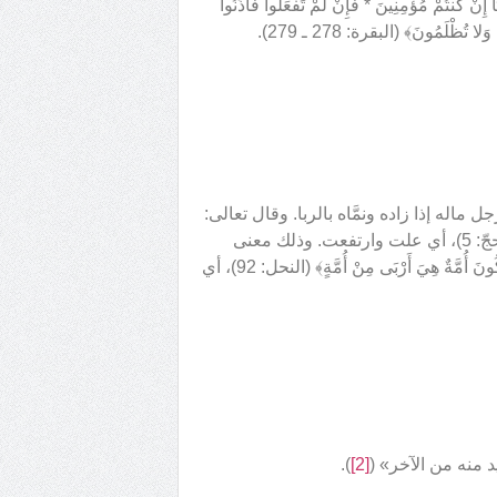
رِّبَا إِنْ كُنتُمْ مُؤْمِنِينَ * فَإِنْ لَمْ تَفْعَلُوا فَأْذَنُوا
تُظْلَمُونَ﴾ (البقرة: 278 ـ 279).
جل ماله إذا زاده ونمَّاه بالربا. وقال تعالى:
﴿فَإِذَا أَنزَلْنَا عَلَيْهَا الْمَاءَ اهْتَزَّتْ وَرَبَتْ وَأَنْبَتَتْ مِنْ كُلِّ زَوْجٍ بَهِيجٍ﴾ (الحجّ: 5)، أي علت وارتفعت. وذلك معنى
الزيادة؛ فإن العلوّ والارتفاع زيادة على الأرض. وقال تعالى: ﴿أَنْ تَكُونَ أُمَّةٌ هِيَ أَرْبَى مِنْ أُمَّةٍ﴾ (النحل: 92)، أي
يد منه من الآخر» (
[2]
).