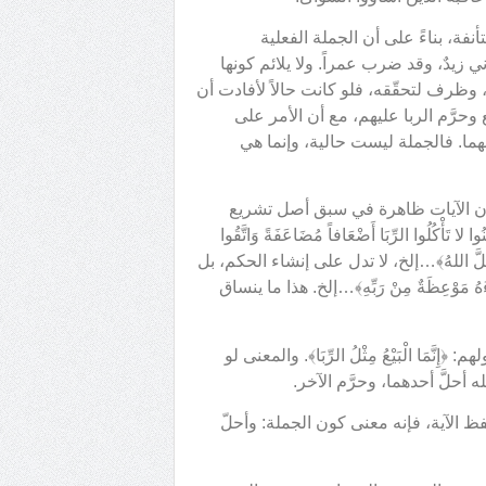
الْبَيْعَ وَحَرَّمَ الرِّبَا﴾ (البقرة: 275) جملةٌ مستأنفة، بناءً على أن الجملة الفعلية
ي زيدٌ، وقد ضرب عمراً. ولا يلائم كونها
، وظرف لتحقّقه، فلو كانت حالاً لأفادت أن
 وحرَّم الربا عليهم، مع أن الأمر على
ما. فالجملة ليست حالية، وإنما هي
 أن الآيات ظاهرة في سبق أصل تشريع
أْكُلُوا الرِّبَا أَضْعَافاً مُضَاعَفَةً وَاتَّقُوا
 فالجملة، أعني قوله: ﴿وَأَحَلَّ اللهُ﴾…إلخ، لا تدل على إنشاء الحكم، بل
وْعِظَةٌ مِنْ رَبِّهِ﴾…إلخ. هذا ما ينساق
 ﴿إِنَّمَا الْبَيْعُ مِثْلُ الرِّبَا﴾. والمعنى لو
أحلَّ أحدهما، وحرَّم الآخر.
لفظ الآية، فإنه معنى كون الجملة: وأحلّ