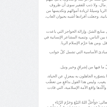
ذو مال، ولا ذنب للفقير سوى أن ظروف
لربا وسيلةً لزيادة أموالهم وتكديسها من
انية، وجعلت أفرادها أشبه بحيوان الغاب،
منابع الشرّ، وإزالة الحواجز التي باعدت
بين الناس، وتنمية المشاعر الإنسانية في
. ومن هنا حرَّم الإسلام الربا.
لمبادئ الأساسية التي تشمل كلّ جوانب
ّ ما فيها من إشراقٍ وخير ونبل.
تصوّره الجاهلون به بمعزلٍ عن الحياة،
يغيب. وليس هذا القول بدافعٍ من تعصُّب
 وأكّدها واقع الأمة الإسلامية، التي قادت
َلَّ اللهُ البَيْعَ وَحَرَّمَ الرِّبَا﴾