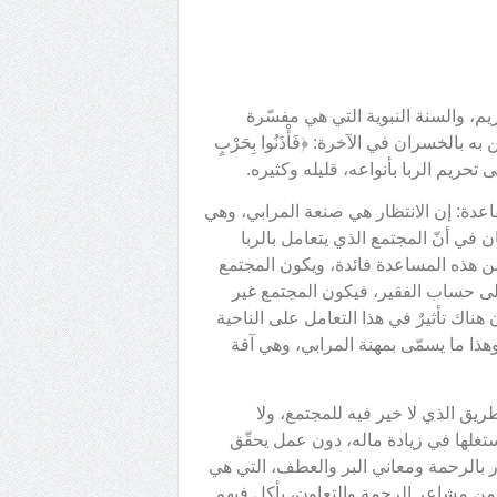
ريم، والسنة النبوية التي هي مفسّرة
 بالخسران في الآخرة: ﴿فَأْذَنُوا بِحَرْبٍ
لقاعدة: إن الانتظار هي صنعة المرابي، وهي
ان في أنّ المجتمع الذي يتعامل بالربا
و من هذه المساعدة فائدة، ويكون المجتمع
و على حساب الفقير، فيكون المجتمع غير
 هناك تأثيرٌ في هذا التعامل على الناحية
 وهذا ما يسمّى بمهنة المرابي، وهي آفة
لطريق الذي لا خير فيه للمجتمع، ولا
تغلها في زيادة ماله، دون عمل يحقّق
ور بالرحمة ومعاني البر والعطف، التي هي
ن مشاعر الرحمة والتعاون، يأكل فيهم