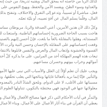
كذلك الربا من خاصته أنه يمحق المال ويفنيه تدريجاً، من حيث إ
والعداوة وسوء الظنّ، ويفسد الأمن والحفظ، ويهيج النفوس على الان
فعل، مباشرةً أو تسبيباً، وتدعو إلى التفرق والاختلاف. وتنفتح ب
المال، وقلّما يسلم المال عن آفةٍ تصيبه، أو بليّة تعمّه.
وكلّ ذلك لأن هذين الأمرين، أعني الصدقة والربا، مربوطان مماسا
هاجت بسبب الحاجة الضرورية إحساساتهم الباطنية، واستعدّت لل
المستذلة، وهمّوا بالمقابلة بالغاً ما بلغت، فإنْ أحسن إليهم بالص
وقعت إحساساتهم على المقابلة بالإحسان وحسن النية وأثرت الأثر
القسوة والخشونة وإذهاب المال والعرض والنفس قابلوها بالانتقام 
تبعات هذه الهمم المهلكة أحد من المرابين، على ما يذكره كلّ أحد
أموالهم وخراب بيوتهم وخسران مساعيهم.
ويجب عليك أن تعلم أوّلاً: إن العلل والأسباب التي تبنى عليها الأم
والتأثير. فإنّا إنما نريد بأفعالنا غاياتها ونتائجها التي يغلب تحقّقها، و
مسبباتها على الأغلب، لا على الدوام، ونلحق الشاذّ النادر بالمعدوم
معلولاتها عنها في الوجود فهي مختصّة بالتكوين، تتناولها العلوم ال
والتدبُّر في آيات الأحكام التي ذكر فيها مصالح الأفعال والأعمال
يعطي أن القرآن في بناء آثار الأعمال على الأعمال، وبناء الأعما