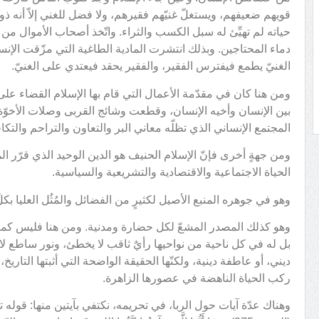
قويهم ضعيفهم، ويستغلّ غنيّهم فقيرهم، ولا فضل للغني إلاّ أنه 
حياته لم تهيِّئ له سبل الكسب والثراء. واتّخذ أصحاب الأموال من ا
دماء المحتاجين. وبذلك انتشرت المادية الطاغية التي مزّقت الإنس
الغنيّ يطمع فيفترس الفقير، والفقير يحقد فيعتدي على الغنيّ.
ومن هنا كان في مقدّمة الأعمال التي قام بها الإسلام القضاء على 
بين الإنسان وأخيه الإنسان، وقطعت وشائج القربى وصلات الأخوّة 
المجتمع الإنساني الذي تظلّه معاني البر والتعاون والتراحم والتكافل
ومن جهةٍ أخرى فإنّ الإسلام الحنيف هو الدين الوحيد الذي قرّر ا
الحياة الاجتماعية والاقتصادية والتشريعية والسياسية.
وهو في جوهره المنبع الأصيل لكثيرٍ من الفضائل والمُثُل العليا بكل
وهو كذلك المصدر المشعّ لكل حضارة ومدنية. ومن هنا فليس كما ي
بل له في كل ناحية من نواحيها رأيٌ ثاقب لا يخطئ، ونور ساطع لا 
ديني، أو عاطفة دينية، ولكنّها الحقيقة الواضحة التي أثبتها التاريخ،
ركب الحياة الناهضة في عصورها الزاهرة.
وهناك عدّة آيات حول الربا، في تحريمه، نكتفي بآيتين منها: قوله تعالى: ﴿وَأَح