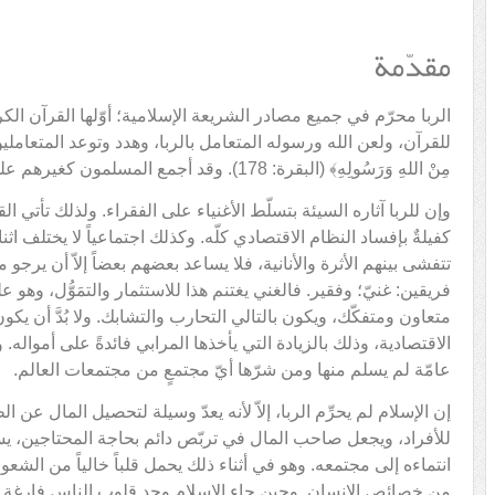
مقدّمة
الربا محرّم في جميع مصادر الشريعة الإسلامية؛ أوّلها القرآن الك
للقرآن، ولعن الله ورسوله المتعامل بالربا، وهدد وتوعد المتعاملين به
مِنْ اللهِ وَرَسُولِهِ﴾ (البقرة: 178). وقد أجمع المسلمون كغيرهم على تحريم الربا بأنواعه، قليله وكثيره.
وإن للربا آثاره السيئة بتسلّط الأغنياء على الفقراء. ولذلك تأتي ا
كفيلةٌ بإفساد النظام الاقتصادي كلّه. وكذلك اجتماعياً لا يختلف اثن
تتفشى بينهم الأثرة والأنانية، فلا يساعد بعضهم بعضاً إلاّ أن يرج
فريقين: غنيّ؛ وفقير. فالغني يغتنم هذا للاستثمار والتمَوُّل، وه
متعاون ومتفكّك، ويكون بالتالي التحارب والتشابك. ولا بُدَّ أن يكون
الاقتصادية، وذلك بالزيادة التي يأخذها المرابي فائدةً على أمواله.
عامّة لم يسلم منها ومن شرّها أيّ مجتمعٍ من مجتمعات العالم.
إن الإسلام لم يحرِّم الربا، إلاّ لأنه يعدّ وسيلة لتحصيل المال عن ا
للأفراد، ويجعل صاحب المال في تربّص دائم بحاجة المحتاجين، يس
انتماءه إلى مجتمعه. وهو في أثناء ذلك يحمل قلباً خالياً من الشع
من خصائص الإنسان. وحين جاء الإسلام وجد قلوب الناس فارغة م