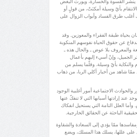
نه ينشر القسوة والخسارة، ويورث البغض
تقام بأيّ وسيلة أمكنَتْ، من قولٍ أو
ذلك أغلب طرق الفساد وأبواب الزوال على
ن بحياة طبقة الفقراء والمعوزين. وقد
دفاع عن حقوق الحياة نفوسهم المنكوبة
نيعة والمعروف بلا عوض ـ والحال هذه ـ
 الجميل، وإنْ أسيء إليهم بأعمال
والنكاية بأيّ وسيلة. وقلّما يسلم من
 ممّا شاهد من أخبار آكلي الربا، من ذهاب
ور والحوادث الاجتماعية أمور أغلبية الوجود
نوجد عند إرادتها أسبابها التي لا تنفكّ عنها
. وأما العلل التامة التي يستحيل انفكاك
حقيقية الباحثة عن الحقائق الخارجية.
 ومفاسدها ممّا يؤدي إلى السعادة والشقاوة
ل على عللها، يسلك هذا المسلك، ويضع