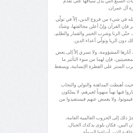
ت السبع التي يدلّ سياقها على تقدّم
رة آل عمران.
مثله في شيء من فروع الدين، إلاّ في تولّي
ر فإن القرآن وإنْ أعلن مخالفتها، وشدَّد
 حتّى الزنا وشرب الخمر والقمار والظلم،
 دون الربا وتولّي أعداء الدين.
 آثارها المشؤومة، ولا تسري إلاّ إلى بعض
معصيتين، فإن لهما من سوء التأثير ما
يضرب الستر على الفطرة الإنسانية، ويسقط
 حيث أهبطت المداهنة والتولي والتحاب
 فيها نهباً منهوباً لغيرهم، لا يملكون
لهم فيموتوا، ولا يغمض عنهم فيستفيدوا من
رّ ذلك إلى الحروب العالمية العامة،
 البين، فكان بلوى يدكدك الجبال،
 عاقبة الذين أساؤوا السوأى.