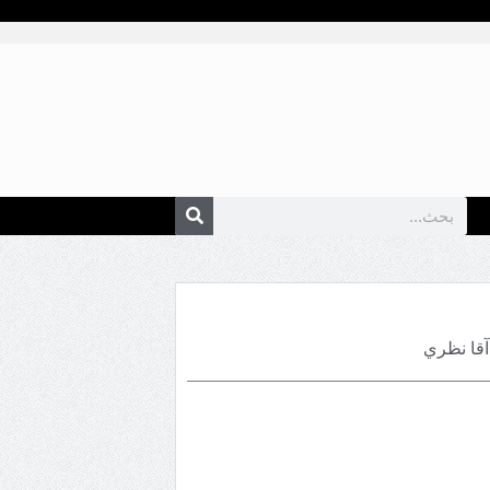
قا نظري