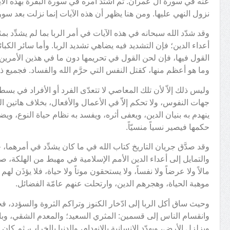
عنه في سورة آل عمران. ثم اشتدّ أمره في سورة البقرة بهذه الآيا
نزول النهي عليها. ومن هنا يظهر أن هذه الآيات إنما نزلت بعد سو
وقد شدّد الله سبحانه في هذه الآيات في أمر الربا بما لم يشدِّد ب
أعداء الدين؛ فإن التشديد فيه يضاهي تشديد الربا. وأما سائر الكبائ
القول فيها، فإن لحن القول في تحريمها دون ما في هذين الأمرين،
وما هو أعظم منها، كقتل النفس التي حرَّم الله والفساد. فجميع ذلك
وليس ذلك إلاّ لأن تلك المعاصي لا تتعدّى الفرد أو الأفراد في بسط
جهات النفوس، ولا تحكم إلاّ في الأعمال والأفعال، بخلاف هاتين ال
ينهدم به بنيان الدين، ويعفى أثره، ويفسد به نظام حياة النوع، و
حكمها فيصير نسياً منسيّاً.
وقد صدَّق جريان التاريخ كتاب الله في ما كان يشدِّد في أمرهما،
والتمايل إلى أعداء الدين الأمم الإسلامية في مهبط من الهلكة، صاروا
مالاً ولا عرضاً ولا نفساً، ولا يستحقون موتاً ولا حياة، فلا يؤذَن 
موهبة الحياة، وهجرهم الدين، وارتحلت عنهم عامّة الفضائل.
وحيث ساق أكل الربا إلى ادّخار الكنوز وتراكم الثروة والسؤدد، فج
وانقسام الناس إلى قسمين: المثري السعيد؛ والمعدم الشقي، وبان
ويزلزل الأرض، ويهدّد الإنسانية بالانهدام، والدنيا بالخراب، ثم كان