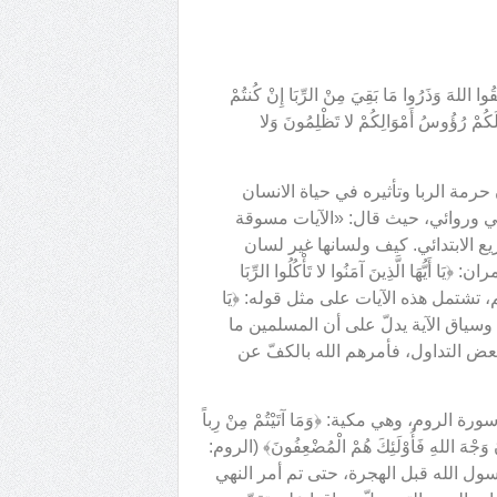
)؛ و﴿يَا أَيُّهَا الَّذِينَ آمَنُوا اتَّقُوا اللهَ وَذَرُوا مَا بَقِيَ مِنْ الرِّبَا إِنْ كُنتُمْ
فَلَكُمْ رُؤُوسُ أَمْوَالِكُمْ لا تَظْلِمُونَ وَلا
حرمة الربا وتأثيره في حياة الانسان
ي وروائي، حيث قال: «الآيات مسوقة
ع الابتدائي. كيف ولسانها غير لسان
َا الَّذِينَ آمَنُوا لا تَأْكُلُوا الرِّبَا
َاعَفَةً وَاتَّقُوا اللهَ لَعَلَّكُمْ تُفْلِحُونَ﴾ (آل عمران: 130). نعم، تشتمل هذه الآيات على مثل قوله: ﴿يَا
ْ مُؤْمِنِينَ﴾. وسياق الآية يدلّ على أن المسلمين ما
م بعض التداول، فأمرهم الله بالكفّ عن
وم، وهي مكية: ﴿وَمَا آتَيْتُمْ مِنْ رِباً
ُونَ وَجْهَ اللهِ فَأُوْلَئِكَ هُمْ الْمُضْعِفُونَ﴾ (الروم:
 رسول الله قبل الهجرة، حتى تم أمر النهي