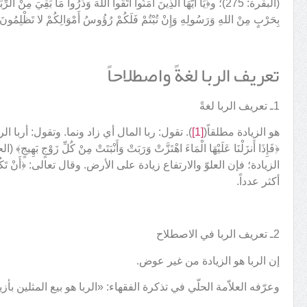
(البقرة: 275)؛ و﴿يَا أَيُّهَا الَّذِينَ آمَنُوا اتَّقُوا اللهَ وَذَرُوا مَا بَقِيَ مِنْ ال
بِحَرْبٍ مِنْ اللهِ وَرَسُولِهِ وَإِنْ تُبْتُمْ فَلَكُمْ رُؤُوسُ أَمْوَالِكُمْ لا تَظْلِمُونَ وَلا 
تعريف الربا لغةً واصطلاحاً
1ـ تعريف الربا لغةً
هو الزيادة مطلقاً(
[1]
). تقول: ربا المال أي زاد ونما. وتقول: أربا الر
أكثر عدداً.
2ـ تعريف الربا في الاصطلاح
إن الربا هو الزيادة من غير عوض.
وعرّفه العلاّمة الحلّي في تذكرة الفقهاء: «الربا هو بيع المثلين بأز