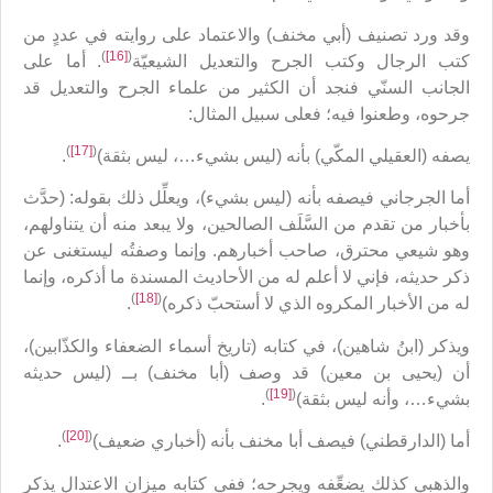
وقد ورد تصنيف (أبي مخنف) والاعتماد على روايته في عددٍ من
)
[16]
(
كتب الرجال وكتب الجرح والتعديل الشيعيّة
. أما على
الجانب السنّي فنجد أن الكثير من علماء الجرح والتعديل قد
جرحوه، وطعنوا فيه؛ فعلى سبيل المثال:
)
[17]
(
يصفه (العقيلي المكّي) بأنه (ليس بشيء…، ليس بثقة)
.
أما الجرجاني فيصفه بأنه (ليس بشيء)، ويعلِّل ذلك بقوله: (حدَّث
بأخبار من تقدم من السَّلَف الصالحين، ولا يبعد منه أن يتناولهم،
وهو شيعي محترق، صاحب أخبارهم. وإنما وصفتُه ليستغنى عن
ذكر حديثه، فإني لا أعلم له من الأحاديث المسندة ما أذكره، وإنما
)
[18]
(
له من الأخبار المكروه الذي لا أستحبّ ذكره)
.
ويذكر (ابنُ شاهين)، في كتابه (تاريخ أسماء الضعفاء والكذّابين)،
أن (يحيى بن معين) قد وصف (أبا مخنف) بــ (ليس حديثه
)
[19]
(
بشيء…، وأنه ليس بثقة)
.
)
[20]
(
أما (الدارقطني) فيصف أبا مخنف بأنه (أخباري ضعيف)
.
والذهبي كذلك يضعِّفه ويجرحه؛ ففي كتابه ميزان الاعتدال يذكر