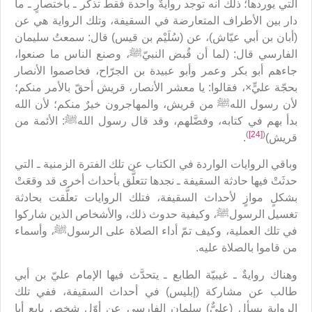
التي يوردها؛ ذلك أنه توجد روايةٌ واحدة فقط تذكر ـ باختصارٍ ـ ما
دار بين الأطراف المتعارضة في السقيفة، وتلك الرواية هي عن
(أبان بن أبي عيّاش)، عن (سُلَيْم بن قيس) قال: سمعتُ سليمان
الفارسي قال: (لما أن قُبض النبيّﷺ، وصنع الناس ما صنعوا،
جاءهم أبو بكر وعمر وأبو عبيدة بن الجرّاح، فخاصموا الأنصار
بحجّة عليٍّ×، فقالوا: يا معشر الأنصار، قريش أحقّ بالأمر منكم؛
لأن رسول اللهﷺ من قريش، والمهاجرون خيرٌ منكم؛ لأن الله
بدأ بهم في كتابه، وفضَّلهم، وقد قال رسول اللهﷺ: الأئمة من
)
[24]
(
قريش)
.
وباقي الروايات الواردة في الكتاب عن تلك الفترة الزمنية ـ التي
حدثَتْ فيها حادثة السقيفة ـ نجدها تتعلَّق بأحداث أخرى قد وقعَتْ
بشكلٍ موازٍ لأحداث السقيفة، فتلك الروايات تعلَّقت بحادثة
تغسيل الرسولﷺ، وكيفية حدوث ذلك، والأشخاص الذين شاركوا
في تلك العملية، وكيف تمّ أداء الصلاة على الرسولﷺ، وأسماء
من قاموا بالصلاة عليه.
وهناك روايةٌ ـ غيبيّة الطابع ـ يتحدَّث فيها الإمام عليّ بن أبي
طالب عن مشاركة (إبليس) في أحداث السقيفة، ففي تلك
الرواية يسأل (عليٌّ) سلمان الفارسي عن أوّل شخصٍ بايع أبا