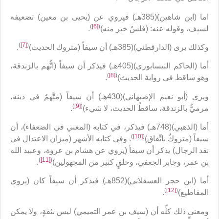
اما (ابن شاهين)(385هـ) فيروي عن (يحيى بن معين) تضعيفه
)
[6]
(
لسيف، وقوله عنه: (فلسٌ خير منه)
.
)
[7]
(
وكذلك يرى (الدارقطني)(385هـ) أن سيفاً (متروك الحديث)
.
أما (الحاكم النيسابوري)(405هـ) فيذكر أن سيفاً (اتُّهم بالزندقة،
)
[8]
(
وهو ساقط في رواية الحديث)
.
ويرى (أبو نعيم الإصبهاني)(430هـ) أن سيفاً (متَّهمٌ في دينه،
)
[9]
(
مرميٌّ بالزندقة، ساقطُ الحديث، لا شيء)
.
أما (الذهبي)(748هـ) فيذكر، في كتابه (المغني في الضعفاء)، أن
)
[10]
(
سيفاً (متروكٌ باتِّفاق)
. وفي كتابه الأشهر (ميزان الاعتدال في
نقد الرجال) يذكر أن سيفاً (يروي عن هشام بن عروة، وعبيد الله
)
[11]
(
بن عمر، وجابر الجعفي، وخلقٍ كثير من المجهولين)
.
أما (ابن حجر العسقلاني)(852هـ) فيذكر أن سيفاً كان (يروي
)
[12]
(
المقاطيع)
.
ومعنى ذلك كلِّه أن (سيف بن عمر التميمي) ليس بثقةٍ، ولا يمكن