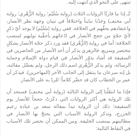
تنتهى على النحو الذي انتهت إليه.
2ـ إذا ما قارنّا الروايات الثلاث (رواية سُلَيْم؛ رواية الزُّهْري؛ رواية
أبي مخنف) وجَدْنا تبايناً واختلافاً في تبيان وجهة نظر الأنصار،
واعتقادهم بحقِّهم في الخلافة. ففي رواية (سُلَيْم) لا يوجد أيّ ذكرٍ
لأيّ حجّةٍ من حجج الأنصار في ادّعائهم بأحقِّية توليهم لمنصب
الخلافة؛ أما في رواية (الزُّهْري) فقد ورد ذكر حجّة الأنصار بشكلٍ
مختصر وسريع، فالزهري يذكر أن أحد الأنصار من الحاضرين في
السقيفة قد أشاد بدَوْر الأنصار في قيام دولة الإسلام وحماية
الرسالة، ولم يذكر الزُّهْري اسم ذلك الرجل، ولم يفصِّل مقالته،
بل إنه سرعان ما ينتقل إلى الجانب الآخر (المهاجرين)، فيذكر أن
عمر بن الخطاب كان قد حضَّر كلاماً؛ للردّ به على الأنصار.
فإذا ما انتقَلْنا إلى الرواية الثالثة (رواية أبي مخنف) فسنجد أن
تلك الرواية هي أكثر الروايات التي ذكَرَتْ حججاً للأنصار يوم
السقيفة؛ ذلك أن الرواية تبدأ بمقالة سعد بن عبادة زعيم
الخزرج، وتذكر الرواية الأسباب التي يحتجّ بها الأنصار في
مطالبتهم بمنصب الخليفة. ومن الممكن أن نحصر تلك الأسباب
في النقاط التالية: