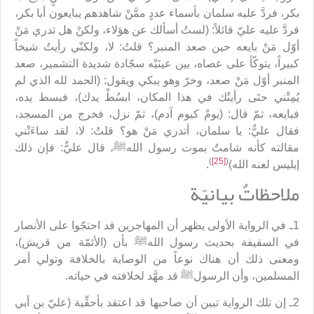
بكر، فردَّ عليه سلمان بأسماء عددٍ ممَّنْ شاهدهم يبايعون أبا بكر،
فردَّ عليه عليّ قائلاً: (لستُ أسألك عن هؤلاء، ولكنْ هل تدري مَنْ
أوّل مَنْ بايعه حين صعد المنبر؟ قلتُ: لا، ولكنّي رأيتُ شيخاً
كبيراً، يتوكّأ على عصاه، بين عينَيْه سجّادة شديدة التشمير، صعد
المنبر أوّل مَنْ صعد، وخرّ وهو يبكي ويقول: (الحمد لله الذي لم
يُمِتْني حتَى رأيتُك في هذا المكان، ابسُطْ يدك)، فبسط يده،
فبايعه، ثمّ قال: (يومٌ كيوم آدم)، ثمّ نزل، فخرج من المسجد،
فقال عليٌّ: يا سلمان، أتدري مَنْ هو؟ قلتُ: لا، لقد ساءَتْني
مقالته كأنه شامتٌ بموت رسول اللهﷺ، قال عليٌّ: فإن ذلك
)
[25]
(
إبليس لعنه الله)
.
ملاحظاتٌ بيانيّة
1ـ في الرواية الأولى يظهر أن المهاجرين قد احتجّوا على الأنصار
في السقيفة بحديث رسول اللهﷺ بأن (الأئمّة من قريش)،
ومعنى ذلك أن هناك نوعاً من الوصاية بالخلافة وتولي أمر
المسلمين، وأن الرسولﷺ قد مهَّد لخلافته في حياته.
2ـ إن تلك الرواية تبين أن صاحبها قد اعتقد بأحقِّية (عليّ بن أبي