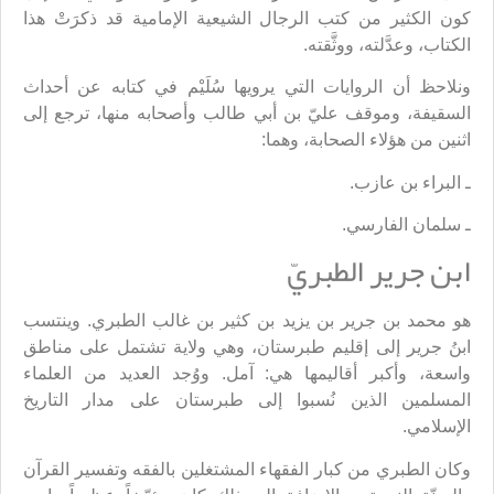
كون الكثير من كتب الرجال الشيعية الإمامية قد ذكرَتْ هذا
الكتاب، وعدَّلته، ووثَّقته.
ونلاحظ أن الروايات التي يرويها سُلَيْم في كتابه عن أحداث
السقيفة، وموقف عليّ بن أبي طالب وأصحابه منها، ترجع إلى
اثنين من هؤلاء الصحابة، وهما:
ـ البراء بن عازب.
ـ سلمان الفارسي.
ابن جرير الطبريّ
هو محمد بن جرير بن يزيد بن كثير بن غالب الطبري. وينتسب
ابنُ جرير إلى إقليم طبرستان، وهي ولاية تشتمل على مناطق
واسعة، وأكبر أقاليمها هي: آمل. ووُجد العديد من العلماء
المسلمين الذين نُسبوا إلى طبرستان على مدار التاريخ
الإسلامي.
وكان الطبري من كبار الفقهاء المشتغلين بالفقه وتفسير القرآن