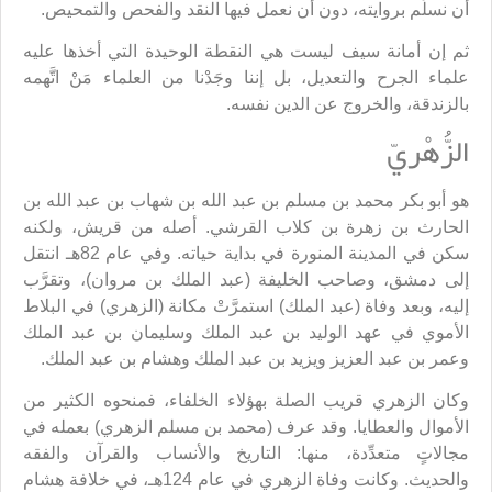
أن نسلِّم بروايته، دون أن نعمل فيها النقد والفحص والتمحيص.
ثم إن أمانة سيف ليست هي النقطة الوحيدة التي أخذها عليه
علماء الجرح والتعديل، بل إننا وجَدْنا من العلماء مَنْ اتَّهمه
بالزندقة، والخروج عن الدين نفسه.
الزُّهْريّ
هو أبو بكر محمد بن مسلم بن عبد الله بن شهاب بن عبد الله بن
الحارث بن زهرة بن كلاب القرشي. أصله من قريش، ولكنه
سكن في المدينة المنورة في بداية حياته. وفي عام 82هـ انتقل
إلى دمشق، وصاحب الخليفة (عبد الملك بن مروان)، وتقرَّب
إليه، وبعد وفاة (عبد الملك) استمرَّتْ مكانة (الزهري) في البلاط
الأموي في عهد الوليد بن عبد الملك وسليمان بن عبد الملك
وعمر بن عبد العزيز ويزيد بن عبد الملك وهشام بن عبد الملك.
وكان الزهري قريب الصلة بهؤلاء الخلفاء، فمنحوه الكثير من
الأموال والعطايا. وقد عرف (محمد بن مسلم الزهري) بعمله في
مجالاتٍ متعدِّدة، منها: التاريخ والأنساب والقرآن والفقه
والحديث. وكانت وفاة الزهري في عام 124هـ، في خلافة هشام