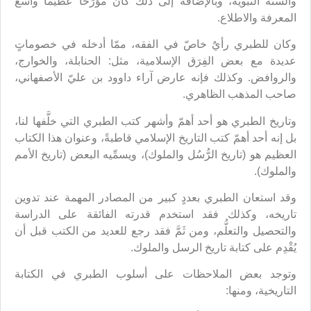
والسنّة النبوية، وبالإضافة إلى ذلك كان مؤرِّخاً عظيماً واسع
المعرفة والاطلاع.
وكان للطبري رأيٌ خاصّ في الفقه، ممّا أدخله في خصوماتٍ
عديدة مع بعض الفِرَق الإسلامية، مثل: الحنابلة، والخوارج،
والروافض. وكذلك فإنه عارض آراء داوود بن عليّ الأصفهاني،
صاحب المذهب الظاهري.
وتاريخ الطبري هو أحد أهمّ وأشهر كتب الطبري التي خلَّفها لنا،
بل إنه أحد أهمّ كتب التاريخ الإسلامي قاطبةً، وعنوان هذا الكتاب
العظيم هو (تاريخ الرُّسُل والملوك)، ويسمِّيه البعض (تاريخ الأمم
والملوك).
وقد استعان الطبري بعددٍ كبير من المصادر المهمة عند تدوين
تاريخه، وكذلك فقد استخدم قدرته الفائقة على الدراسة
والتحصيل والتعلُّم، ومن ثَمَّ فقد رجع للعديد من الكتب قبل أن
يُقْدِم على كتابة تاريخ الرسل والملوك.
وتوجد بعض الملاحظات على أسلوب الطبري في الكتابة
التاريخية، ومنها: