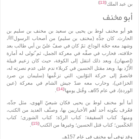
)
[13]
(
بن عبد الملك
أبو مخنف
هو أبو مخنف لوط بن يحيى بن سعيد بن مخنف بن سليم بن
الحارث. كان جدُّه (مخنف بن سليم) من أصحاب الرسولﷺ،
وشهد معه حجّة الوداع. ثمّ كان في صفّ عليّ بن أبي طالب بعد
خلافته، فحارب في صفِّه في معركة الجمل، ثم ّتولى له أمارة
(إصبهان). وبعد ذلك انتقل إلى الكوفة، حيث كان زعيم قبيلة
الأَزْد بها. وبعد مقتل الحسين في كربلاء ندم على عدم نصرته له،
فانضمّ إلى حركة التوّابين، التي تزعَّمها (سليمان بن صرد
الخزاعي)، وحارب معه ضدّ جيش الشام في معركة (عين
)
[14]
(
الوردة)، في عام 65هـ، وقُتل يومها
.
أما أبو مخنف لوط بن يحيى فكان شيعيّ الهوى، مثل جدِّه،
فعُرف بكونه أحد أهم الأخباريين بها، وصنَّف العديد من الكتب،
ومنها: كتاب السقيفة؛ كتاب الردّة؛ كتاب الشورى؛ كتاب
)
[15]
(
الحَكَمين؛ كتاب قتل الحسين؛ وغيرها من الكتب
.
وقد توفي أبو مخنف في عام 157هـ.