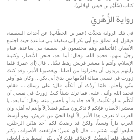
كتاب (سُلَيْم بن قيس الهلالي).
رواية الزُّهْريّ
في تلك الرواية يتحدَّث (عمر بن الخطّاب) عن أحداث السقيفة،
فيقول: إنه انطلق مع أبي بكر إلى سقيفة بني ساعدة حيث اجتمع
الأنصار، (فأتيناهم وهم مجتمعون في سقيفة بني ساعدة، فقام
رجلٌ منهم، فحمد الله، وقال: أما بعد، فنحن الأنصار، وكتيبة
الإسلام، وأنتم يا معشر قريش رهط نبيِّنا… قال (أي عمر): فلما
رأيتهم يريدون أن يختزلونا من أصلنا، ويغصبونا الأمر، وقد كنتُ
زورت في نفسي مقالة أقدِّمها بين يدَيْ أبي بكر… وكان هو أوقر
منّي وأحلم، فلمّا أردْتُ أن أتكلَّم قال: على رسلك…، فقام،
فحمد الله وأثنى عليه، فما ترك شيئاً كنتُ زورتُ في نفسي أن
أتكلَّم به لو تكلّمتُ إلاّ قد جاء به أو بأحسن منه، وقال: أما بعد، يا
معشر الأنصار، فإنكم لا تذكرون منكم فضلاً إلاّ وأنتم له أهل، وإن
العرب لا تعرف هذا الأمر إلاّ لهذا الحيّ من قريش، وهو أوسط
العرب داراً ونسباً، ولكنْ قد رضيتُ لكم أحد هذَيْن الرجلَيْن،
فبايعوا أيّهما شئتم…، قال (أي عمر): فارتفعت الأصوات، وكثر
اللغط، فلما أشفقْتُ الاختلاف قلتُ لأبي بكر: ابسط يدك أبايعك،