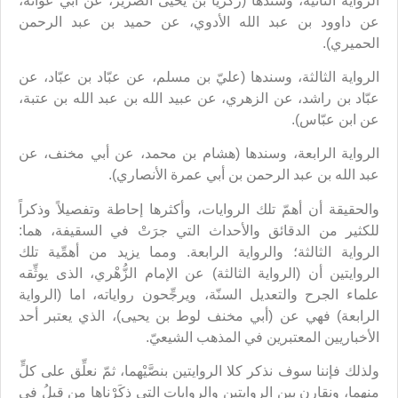
الرواية الثانية، وسندها (زكريا بن يحيى الضرير، عن أبي عوانة،
عن داوود بن عبد الله الأدوي، عن حميد بن عبد الرحمن
الحميري).
الرواية الثالثة، وسندها (عليّ بن مسلم، عن عبّاد بن عبّاد، عن
عبّاد بن راشد، عن الزهري، عن عبيد الله بن عبد الله بن عتبة،
عن ابن عبّاس).
الرواية الرابعة، وسندها (هشام بن محمد، عن أبي مخنف، عن
عبد الله بن عبد الرحمن بن أبي عمرة الأنصاري).
والحقيقة أن أهمّ تلك الروايات، وأكثرها إحاطة وتفصيلاً وذكراً
للكثير من الدقائق والأحداث التي جرَتْ في السقيفة، هما:
الرواية الثالثة؛ والرواية الرابعة. ومما يزيد من أهمِّية تلك
الروايتين أن (الرواية الثالثة) عن الإمام الزُّهْري، الذى يوثِّقه
علماء الجرح والتعديل السنّة، ويرجِّحون رواياته، اما (الرواية
الرابعة) فهي عن (أبي مخنف لوط بن يحيى)، الذي يعتبر أحد
الأخباريين المعتبرين في المذهب الشيعيّ.
ولذلك فإننا سوف نذكر كلا الروايتين بنصَّيْهما، ثمّ نعلِّق على كلٍّ
منهما، ونقارن بين الروايتين والروايات التي ذكَرْناها من قبلُ في