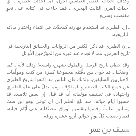
وكذلك أحداث العصر العبّاسي الأول، أما أحداث عصره ـ أي
أحداث القرن الثالث الهجري ـ فقد جاءت في كتابه على نحوٍ
مقتضب وسريع.
ـ إن الطبري قد استخدم مهارته كمحدِّث في انتقاء واختيار مادّته
التاريخية.
ـ إن الطبري قد ذكر الكثير من الروايات والحقائق التاريخية في
تاريخ الفرس، مما لا نجده عند غيره من المؤرِّخين الأوائل.
وقد حظي تاريخ الرسل والملوك بشهرةٍ واسعة؛ وذلك لأنه ـ كما
أوضَحْنا ـ قد حوى بين دفَّتَيْه مجموعةً كبيرة من كتب ومؤلَّفات
الأخباريين السابقين، ولذلك فإن الناس قد اكتفوا بتاريخ الطبري
عن جميع الكتب الصغيرة المتفرِّقة. ومما يدلّ على علم الطبري
واجتهاده في تصنيف مؤلَّفاته أنه قد قيل: إن بعض تلاميذه قد
حسبوا أيام حياته، منذ بلغ الحلم إلى أن توفي وهو ابن ستّ
وثمانين عاماً، وقاموا بتقسيم أوراق مصنَّفاته على أيّام حياته،
فصار نصيب كلّ يومٍ حوالي أربع عشرة ورقة.
سيف بن عمر