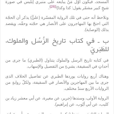
المسجد، فيكون أوّل مَنْ يبايعه على منبري إبليس في صورة
)
[26]
(
شيخٍ كبير مشمّر يقول: كذا وكذا)
.
ونلاحظ أنه حتى في تلك الرواية المفسّرة (عليٌّ) يذكر أن الحجّة
التي احتجّ بها المهاجرون على الأنصار هي حجّته وحقّه، ويقصد
بذلك (الوصاية).
ب ـ في كتاب تاريخ الرُّسُل والملوك،
للطَبَريّ
في كتابه تاريخ الرسل والملوك يتناول (الطبري) ما جرى من
أحداثٍ في السقيفة، بشيءٍ من التفصيل والإسهاب.
وهناك أربع روايات يوردها الطبري عن تفاصيل الخلاف الذى
جرى ما بين المهاجرين والأنصار في السقيفة، ولكلّ روايةٍ من
الروايات الأربع سندٌ مختلف.
الرواية الأولى، وسندها (جرير، عن مغيرة، عن أبي معشر زياد بن
كليب، عن أبي أيّوب، عن إبراهيم).