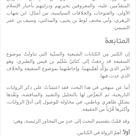
المتقدِّمين عليه، والمعروفين بخبرتهم ودرايتهم بأخبار الإسلام
الأولى، والفتوحات والخلافات السياسية، من أمثال: ابن شهاب
الزهري، وأبي مخنف لوط بن يحيى، والمدائني، وسيف بن عمر
التميمي.
المتابَعة
إن الكثير من الكتابات الشيعية والسنّية التي تناولَتْ موضوع
السقيفة قد رجعَتْ إلى كتابَيْ سُلَيْم بن قيس والطبري، وهو
الأمر الذي يؤكِّد أهمِّيتهما، وإحاطتهما بموضوع السقيفة والخلاف
الذي حدث فيها.
أما عن منهجي في هذا البحث فقد اعتمَدْتُ على ذكر الروايات
التاريخية، ثم التعرُّض لها بالتحليل والتفنيد والمناقشة، ونَقْدها
بشكلٍ ظاهري وباطني، في محاولة للوصول إلى أدقّ الروايات،
وأكثرها قُرْباً من الحقيقة.
وقد قمْتُ بتقسيم البحث إلى عددٍ من المحاور الرئيسة، وهي:
أوّلاً
: أهمّ الرواة في الكتابين.