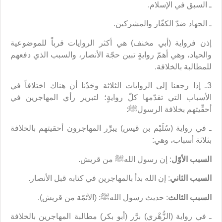
ـ السبق في الإسلام.
ـ الجهاد ضدّ الكفّار والمشركين.
إذن فرواية (أبي مخنف) هي أكثر الروايات قرباً للموضوعية
والحياد، وهي أهمّ روايةٍ تبين حجّة الأنصار، والسبب الذي دفعهم
للمطالبة بالخلافة.
3ـ إذا رجعنا إلى الروايات الثلاثة وجَدْنا أن هناك اختلافاً في
الأسباب التي تقدّمها كلّ روايةٍ؛ لتبرير رأي المهاجرين في
أحقِّيتهم بخلافة الرسولﷺ:
ـ في رواية (سُلَيْم بن قيس) يبرِّر المهاجرون أحقيتهم بالخلافة
بثلاثة أسباب، وهي:
السبب الأوّل
: إن رسول اللهﷺ من قريش.
السبب الثاني
: إن الله بدأ بالمهاجرين في كتابه قبل الأنصار.
السبب الثالث
: حديث رسول اللهﷺ: (الأئمّة من قريش).
ـ في رواية (الزُّهْري) برَّر (أبو بكر) مطالبة المهاجرين بالخلافة