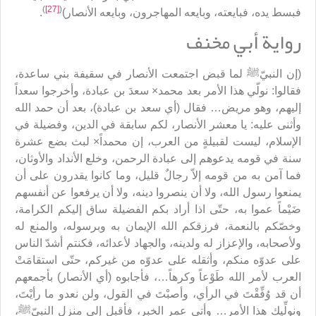
)
[27]
(
فبسط يده، فبايعته، وبايعه المهاجرون، وبايعه الأنصار)
.
رواية أبي مخنف
(إن النبيّﷺ لما قبض اجتمعت الأنصار في سقيفة بني ساعدة،
فقالوا: نولّي هذا الأمر بعد محمد× سعدَ بن عبادة، وأخرجوا سعداً
إليهم، وهو مريض… فقال (أي سعد بن عبادة)، بعد أن حمد الله
وأثنى عليه: يا معشر الأنصار، لكم سابقة في الدين، وفضيلة في
الإسلام، ليست لقبيلةٍ من العرب، إن محمداً× لبث بضع عشرة
سنة في قومه يدعوهم إلى عبادة الرحمن، وخلع الأنداد والأوثان،
فما آمن به من قومه إلاّ رجالٌ قليل، وما كانوا يقدرون على أن
يمنعوا رسول الله، ولا أن ينصروا دينه، ولا أن يرفعوا عن أنفسهم
ضَيْماً عموا به، حتّى اذا أراد بكم الفضيلة ساق إليكم الكرامة،
وخصّكم بالنعمة، فرزقكم الله الإيمان به وبرسوله، والمنع له
ولأصحابه، والإعزاز له ولدينه، والجهاد لأعدائه، فكنتم أشدّ الناس
على عدوّه منكم، وأثقله على عدوّه من غيركم، حتّى استقامَتْ
العرب لأمر الله طَوْعاً وكرهاً…، فأجابوه (أي الأنصار) بأجمعهم
أن قد وُفِّقْتَ في الرأي، وأصبْتَ في القول، ولن نعدو ما رأيْتَ،
ونولِّيك هذا الأمر… وأتى عمر الخبر، فأقبل إلى منزل النبيّﷺ،