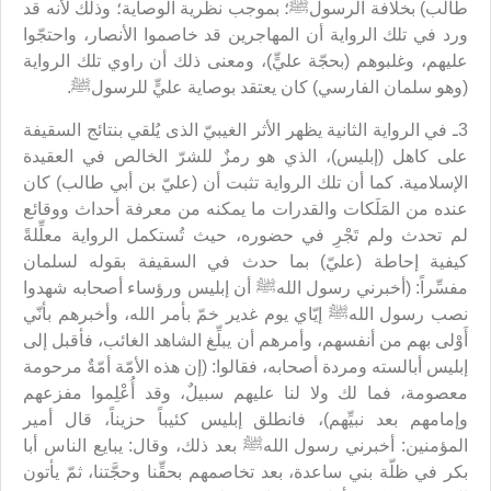
طالب) بخلافة الرسولﷺ؛ بموجب نظرية الوصاية؛ وذلك لأنه قد
ورد في تلك الرواية أن المهاجرين قد خاصموا الأنصار، واحتجّوا
عليهم، وغلبوهم (بحجّة عليٍّ)، ومعنى ذلك أن راوي تلك الرواية
(وهو سلمان الفارسي) كان يعتقد بوصاية عليٍّ للرسولﷺ.
3ـ في الرواية الثانية يظهر الأثر الغيبيّ الذى يُلقي بنتائج السقيفة
على كاهل (إبليس)، الذي هو رمزٌ للشرّ الخالص في العقيدة
الإسلامية. كما أن تلك الرواية تثبت أن (عليّ بن أبي طالب) كان
عنده من المَلَكات والقدرات ما يمكنه من معرفة أحداث ووقائع
لم تحدث ولم تَجْرِ في حضوره، حيث تُستكمل الرواية معلِّلةً
كيفية إحاطة (عليّ) بما حدث في السقيفة بقوله لسلمان
مفسِّراً: (أخبرني رسول اللهﷺ أن إبليس ورؤساء أصحابه شهدوا
نصب رسول اللهﷺ إيّاي يوم غدير خمّ بأمر الله، وأخبرهم بأنّي
أَوْلى بهم من أنفسهم، وأمرهم أن يبلِّغ الشاهد الغائب، فأقبل إلى
إبليس أبالسته ومردة أصحابه، فقالوا: (إن هذه الأمّة أمّةٌ مرحومة
معصومة، فما لك ولا لنا عليهم سبيلٌ، وقد أُعْلِموا مفزعهم
وإمامهم بعد نبيِّهم)، فانطلق إبليس كئيباً حزيناً، قال أمير
المؤمنين: أخبرني رسول اللهﷺ بعد ذلك، وقال: يبايع الناس أبا
بكر في ظلّة بني ساعدة، بعد تخاصمهم بحقِّنا وحجَّتنا، ثمّ يأتون