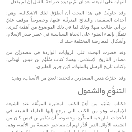
النهاية على البيعة، بعد أن تمّ تهديده صراحةً بالقتل إنْ لم يفعل.
وقد حاولْتُ في هذا البحث أن أتطرَّق لتلك الاشكالية، وهي:
أحداث السقيفة، والنتائج المترتِّبة عليها، وخصوصاً موقف عليّ
بن أبي طالب منها؛ وذلك لما في ذلك الموضوع من أهمّية كبرى،
تتمثَّل بإلقاء الضوء على الحياة السياسية في عصر صدر الإسلام،
وأشكال المعارضة المختلفة حينذاك.
وقد قصرت البحث على الروايات الواردة في مصدرَيْن من
مصادر التاريخ الإسلامي، وهما: كتاب سُلَيْم بن قيس الهلالي؛
وكتاب تاريخ الرسل والملوك، لابن جرير الطبري.
وقد اختَرْتُ هذين المصدرين بالتحديد؛ لعددٍ من الأسباب، وهي:
التنوُّع والشمول
فكتاب سُلَيْم من أهمّ الكتب المعتبرة الموثَّقة عند الشيعة
الإمامية، وهو من الكتب التي يرجع إليها العلماء الشيعة في
الأحداث التاريخية المبكِّرة، وخصوصاً أن سُلَيْم بن قيس كان من
الشيعة الأوائل الذين قُدِّر لهم أن يصاحبوا خمسةً من الأئمة، وهم:
عليّ بن أبي طالب، ثمّ ابناه الحسن ثمّ الحسين، ثمّ عليّ زين