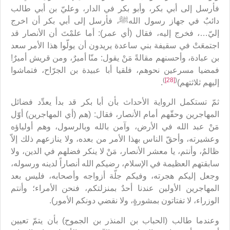
فأرسل إلى أبي بكر، وأبو بكر في الدار، وعليّ بن أبي طالب
دائبٌ في جهاز رسول اللهﷺ، فأرسل إلى أبي بكر أن اخرج
إليّ…، فخرج إليه، فقال (أي عمر): أما علمْتَ أن الأنصار قد
اجتمعَتْ في سقيفة بني ساعدة يريدون أن يولّوا هذا الأمر سعد
بن عبادة، وأحسنهم مقالةً مَنْ يقول: منّا أميرٌ، ومن قريش أميرٌ!
فمضيا مسرعين نحوهم، فلقيا أبا عبيدة بن الجرّاح، فتماشوا
)
[28]
(
إليهم ثلاثتهم)
.
ثمّ تستكمل الرواية الأحداث بأن أبا بكر قد بدأ يعدِّد فضائل
المهاجرين وحقّهم أمام الأنصار، فقال: (هم (أي المهاجرين) أوّل
مَنْ عبد الله في الأرض، وآمن بالله وبالرسول، وهم أولياؤه
وعشيرته، وأحقّ الناس بهذا الأمر من بعده، ولا ينازعهم ذلك إلاّ
ظالمٌ، وأنتم، يا معشر الأنصار، مَنْ لا ينكر فضلهم في الدين، ولا
سابقتهم العظيمة في الإسلام، رضيكم الله أنصاراً لدينه ورسوله،
وجعل إليكم هجرته، وفيكم جلّة أزواجه وأصحابه، فليس بعد
المهاجرين الأولين عندنا أحدٌ بمنزلتكم، فنحن الأمراء؛ وأنتم
الوزراء، لا تفتاتون بمشورةٍ، ولا نقضي دونكم الأمور).
وعندما طالب (الحباب بن المنذر بن الجموح) بأن يتمّ تعيين