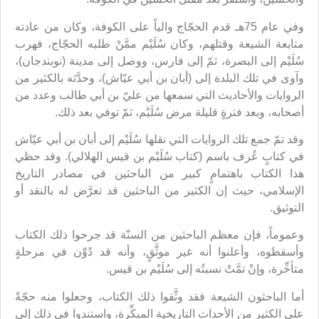
وفي عام 75هـ قدم الحجّاج والياً على الكوفة، وكان من عادته
متابعة الشيعة وقتلهم، وكان سُلَيْم ممَّنْ طلبه الحجّاج، فهرب
سُلَيْم إلى البصرة، ثمّ إلى فارس، ووصل إلى مدينة (نوبندجان)،
وآوى في تلك البلدة إلى (أبان بن أبي عيّاش)، وحدَّثه بالكثير من
الروايات والأحاديث التي سمعها من عليّ بن أبي طالب وعدد من
أصحابه، وبعد فترةٍ قليلة مرض سُلَيْم، ثمّ توفي بعد ذلك.
وقد تمّ جمع تلك الروايات التي نقلها سُلَيْم إلى أبان بن أبي عيّاش
في كتابٍ عُرف باسم (كتاب سُلَيْم بن قيس الهلالي). وقد حظي
هذا الكتاب باهتمامٍ كبير من الباحثين في مصادر التاريخ
الإسلامي، حيث إن الكثير من الباحثين قد تعرَّض له بالنقد أو
التوثيق.
وعموماً، فإن معظم الباحثين من السنّة قد جرحوا ذلك الكتاب
وأسقطوه، وأعلنوا أنه غير موثَّقٍ، وأنه قد دُوِّن في مرحلةٍ
متأخِّرة، وإنْ تمَّتْ نسبتُه إلى سُلَيْم بن قيس.
أما الباحثون الشيعة فقد وثَّقوا ذلك الكتاب، وجعلوا منه حجّةً
على الكثير من الأحداث التاريخية المبكِّرة، واستندوا في ذلك إلى