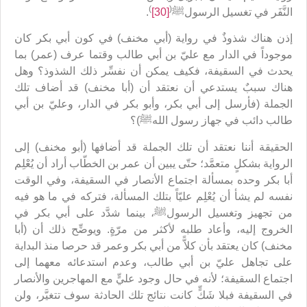
)
(
النَّفَر في تغسيل الرسولﷺ
[30]
.
إذن هناك شذوذٌ في رواية (أبي مخنف) في كون أبي بكر كان
موجوداً في الدار مع عليّ بن أبي طالب وقتما عرف (عمر) بما
يحدث في السقيفة، فكيف يمكن أن نفسِّر ذلك الشذوذ؟ وهل
هناك سببٌ يستدعي أن نعتقد أن (أبا مخنف) قد أضاف تلك
الجملة (فأرسل إلى أبي بكر، وأبو بكر في الدار، وعليّ بن أبي
طالب دائب في جهاز رسول اللهﷺ)؟
الحقيقة أننا نعتقد أن تلك الجملة قد أضافها (أبو مخنف) إلى
الرواية بشكلٍ متعمَّد؛ حتّى يبين أن عمر بن الخطّاب أراد أن يُعْلِم
أبا بكر وحده بمسألة اجتماع الأنصار في السقيفة، وفي الوقت
نفسه لم يشأ أن يُعْلِم عليّاً بتلك المسألة، فتركه في ما هو فيه
من تجهيز وتغسيل الرسولﷺ، بينما شدَّد على أبي بكر في
الخروج إليه، وأعاد طلبه لأكثر من مرّةٍ. ويوضِّح ذلك أن (أبا
مخنف) كان يعتقد بأن كلاًّ من أبي بكر وعمر قد حرصا منذ البداية
على تجاهل عليّ بن أبي طالب، وعدم استدعائه معهما إلى
اجتماع السقيفة؛ لأنه في حال وجود عليٍّ مع المهاجرين والأنصار
في السقيفة فبلا شَكٍّ كانت نتائج تلك الحادثة سوف تتغيَّر، ولن