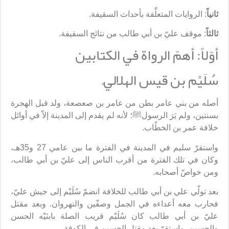
ثانياً
: الروايات المتعلِّقة بأحداث السقيفة.
ثالثاً
: موقف عليّ بن أبي طالب من نتائج السقيفة.
أوّلاً: أهمّ الرواة في الكتابين
سُلَيْم بن قيس الهلاليّ
أصله من بني عامر بطن من عامر بن صعصعة، ولد قبل الهجرة
بسنتين، ولم يَرَ الرسولﷺ؛ لأنه لم يقدم إلى المدينة إلاّ في أوائل
خلافة عمر بن الخطّاب.
واستقرّ سليم في المدينة في الفترة ما بين عامي 27 و35هـ،
وكان في تلك الفترة من أقرب الناس إلى عليّ بن أبي طالب،
ومن خواصّ أصحابه.
بعد تولّي علي بن أبي طالب للخلافة انضمّ سُلَيْم إلى جيش عليّ،
فحارب معه أعداءه في الجمل وصفّين والنهروان. وبعد مقتل
عليّ بن أبي طالب كان سُلَيْم قريب الصلة بابنَيْه الحسن
والحسين، واستقرّ بعد مقتل الحسين في الكوفة.