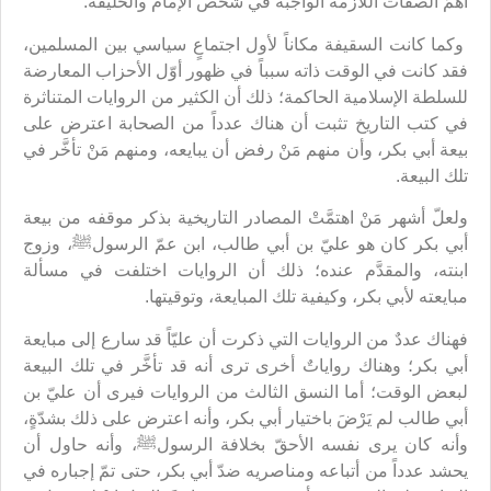
أهمّ الصفات اللازمة الواجبة في شخص الإمام والخليفة.
وكما كانت السقيفة مكاناً لأول اجتماعٍ سياسي بين المسلمين،
فقد كانت في الوقت ذاته سبباً في ظهور أوّل الأحزاب المعارضة
للسلطة الإسلامية الحاكمة؛ ذلك أن الكثير من الروايات المتناثرة
في كتب التاريخ تثبت أن هناك عدداً من الصحابة اعترض على
بيعة أبي بكر، وأن منهم مَنْ رفض أن يبايعه، ومنهم مَنْ تأخَّر في
تلك البيعة.
ولعلّ أشهر مَنْ اهتمَّتْ المصادر التاريخية بذكر موقفه من بيعة
أبي بكر كان هو عليّ بن أبي طالب، ابن عمّ الرسولﷺ، وزوج
ابنته، والمقدَّم عنده؛ ذلك أن الروايات اختلفت في مسألة
مبايعته لأبي بكر، وكيفية تلك المبايعة، وتوقيتها.
فهناك عددٌ من الروايات التي ذكرت أن عليّاً قد سارع إلى مبايعة
أبي بكر؛ وهناك رواياتٌ أخرى ترى أنه قد تأخَّر في تلك البيعة
لبعض الوقت؛ أما النسق الثالث من الروايات فيرى أن عليّ بن
أبي طالب لم يَرْضَ باختيار أبي بكر، وأنه اعترض على ذلك بشدّةٍ،
وأنه كان يرى نفسه الأحقّ بخلافة الرسولﷺ، وأنه حاول أن
يحشد عدداً من أتباعه ومناصريه ضدّ أبي بكر، حتى تمّ إجباره في