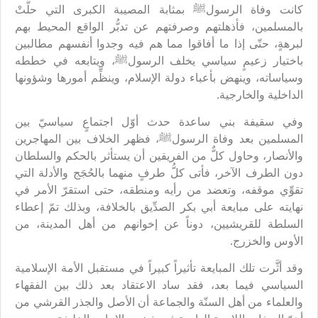
كانت وفاة الرسولﷺ بمثابة المصيبة الكبرى التي حلَّتْ
بالمسلمين، فأذهلتهم وصرفتهم عن تدبُّر الواقع المحيط بهم
لبرهةٍ، حتّى إذا ما أفاقوا مما هم فيه وجدوا أنفسهم مطالبين
باختيار زعيمٍ سياسي يخلف الرسولﷺ، ويتابعه في خططه
وسياساته، وينهض بأعباء دولة الإسلام، وينظِّم أمورها وشؤونها
الداخلية والخارجية.
وفي سقيفة بني ساعدة حدث أوّل اجتماعٍ سياسيّ بين
المسلمين بعد وفاة الرسولﷺ، فظهر الخلاف بين المهاجرين
والأنصار، وحاول كلٌّ من الفريقين أن يستأثر بالحكم والسلطان
دون الطرف الآخر، فأتى كلُّ طرفٍ منهما بالحُجَج والأدلة التي
تقوِّي موقفه، وتعضد من رأيه ومنطقه، حتى استقرّ الأمر في
نهايته على مبايعة أبي بكر الصدِّيق بالخلافة، وبذلك تمّ إعطاء
السلطة للقريشيين، دوناً عن إخوانهم من أهل المدينة، من
الأوس والخزرج.
وقد أثَّرت تلك المبايعة تأثيراً كبيراً في مستقبل الأمة الإسلامية
السياسي فيما بعد، فقد ساد الاعتقاد بعد ذلك بين الفقهاء
والعلماء من أهل السنّة والجماعة أن الأصل والجذر القرشي من