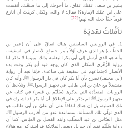
بشير بن سعد، عقتك عقاق، ما أحوجك إلى ما صنعْتَ، أنفست
على ابن عمِّك الإمارة؟! فقال: لا والله، ولكنّي كرهْتُ أن أنازع
)
[29]
(
قوماً حقّاً جعله الله لهم)
.
تأمُّلاتٌ نقديّة
1ـ في الروايتين السابقتين هناك اتفاقٌ على أن (عمر بن
الخطّاب) هو الذي عرف أوّلاً بأمر اجتماع الأنصار في السقيفة،
وأنه هو الذي أرسل إلى أبي بكر؛ ليعلمه بذلك. وبينما لا تذكر لنا
رواية الزُّهْري المكان الذي كان يوجد فيه أبو بكر وقت بدء
الأنصار لاجتماعهم في سقيفة بني ساعدة، فإننا نجد أن رواية
(أبي مخنف) تصرح بأن أبا بكر كان في دار الرسولﷺ، وأنه كان
منشغلاً مع عليّ بن أبي طالب في تجهيز الرسولﷺ. ونلاحظ أن
الروايات المتعدِّدة التي يذكرها (سُلَيْم بن قيس) في كتابه عن
تجهيز الرسولﷺ لم تذكر على الإطلاق أن أبا بكر قد اشترك في
تلك العملية، بل إن هناك اتفاقاً على أن عليّ بن أبي طالب هو
الذى تولّى تلك المسألة، بمساعدة عددٍ من أقارب الرسولﷺ،
مثل: العبّاس بن عبد المطّلب وابنه الفضل بن العبّاس، كما أن
رواية سُلَيْم تفيد أن جبريل وبعض الملائكة قد اشتركوا مع هؤلاء