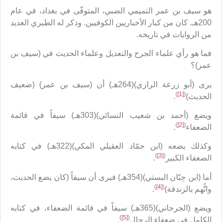
هو سيف بن عمر التميمي الضبي، المتوفّى في بغداد، في عام
200هـ. كان من كبار الأخباريين الكوفيين. وذكر له الطبري العديد
من الروايات في تاريخه.
فما هو رأي علماء الجرح والتعديل وعلماء الحديث في (سيف بن
عمر)؟
يرى (أبو زرعة الرازي)(264هـ) أن (سيف بن عمر) (ضعيف
)
[1]
(
الحديث)
.
ويضع (أحمد بن شعيب النسائي)(303هـ) سيفاً في قائمة
)
[2]
(
الضعفاء
.
وكذلك يضعه (ابن حمّاد العقيلي المكي)(322هـ) في كتابه
)
[3]
(
الضعفاء الكبير
.
أما (ابن حِبّان البستي)(354هـ) فيرى أن سيفاً (كان يضع الحديث،
)
[4]
(
واتُّهم بالزندقة)
.
ويضع (الجرجاني)(365هـ) سيفاً في قائمة الضعفاء، في كتابه
)
[5]
(
الكامل في ضعفاء الرجال
.