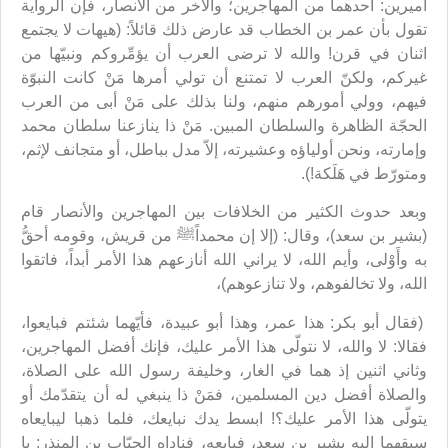
أميرين: أحدهما من المهاجرين؛ والآخر من الأنصار، فإن الرواية
تقول بأن عمر بن الخطاب قد عارض ذلك قائلاً: (هيهات لا يجتمع
اثنان في قرن! والله لا ترضى العرب أن يؤمِّروكم ونبيّها من
غيركم، ولكنّ العرب لا تمتنع أن تولي أمرها مَنْ كانت النبوّة
فيهم، وولي أمورهم منهم، ولنا بذلك على مَنْ أبى من العرب
الحجّة الظاهرة والسلطان المبين. مَنْ ذا ينازعنا سلطان محمد
وإمارته، ونحن أولياؤه وعشيرته، إلاّ مدل بباطل، أو متجانف لإثم،
ومتورّط في هَلَكة!).
وبعد حدوث الكثير من الخلافات بين المهاجرين والأنصار قام
(بشير بن سعد)، وقال: (إلا إن محمداًﷺ من قريش، وقومه أحقُّ
به وأَوْلى، وأيم الله، لا يراني الله أنازعهم هذا الأمر أبداً، فاتقوا
الله، ولا تخالفوهم، ولا تنازعوهم)،
(فقال أبو بكر: هذا عمر، وهذا أبو عبيدة، فأيّهما شئتم فبايعوا،
فقالا: لا والله، لا نتولّى هذا الأمر عليك، فإنك أفضل المهاجرين،
وثاني اثنين إذ هما في الغار، وخليفة رسول الله على الصلاة،
والصلاة أفضل دين المسلمين، فمَنْ ذا ينبغي له أن يتقدّمك أو
يتولّى هذا الأمر عليك؟! ابسط يدك نبايعك، فلما ذهبا ليبايعاه
سبقهما إليه بشير بن سعد، فبايعه، فناداه الحبّاب بن المنذر: يا