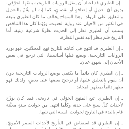
ـ إن الطبري قد اعتاد أن ينقل الروايات التاريخية بنصّها الحَرْفي،
بدون أيّ تعديلٍ أو إضافةٍ أو نقصانٍ، كما إنه لم يقُمْ بالتعديل
والتعليق على الرواة. وهذا المنهاج يخالف ما كان الطبري يتبعه
في الكثير من الأحيان عند رواية الحديث. ورُبَما كان هذا التناقض
بسبب أن الطبري نظر إلى الحديث نظرةً شرعية دينية، أما
التاريخ فلم ينظر إليه نفس النظرة.
ـ إن الطبري قد انتهج في كتابته للتاريخ نهج المحدِّثين، فهو يورد
الروايات التاريخية، ويضع قبلها أسانيدها، التي ترجع في بعض
الأحيان إلى شهودٍ عيان.
ـ إن الطبري كان دائماً ما يكتفي بوضع الروايات التاريخية دون
أن يقوم بالتعليق عليها، أو ترجيح بعضها على بعضٍ، ولذلك فهو
يظهر دائماً بمظهر المحايد.
ـ إن الطبري اتبع المنهج الحَوْلي في تاريخه، فقد كان يؤرِّخ
لأحداث كلّ سنةٍ على حدة، وكلّما انتهى من حوادث سنةٍ معيَّنة
قام بالبدء في التاريخ لحوادث السنة التي تليها.
ـ إن الطبري قد استفاض في التأريخ لأحداث العصر الأمويّ،