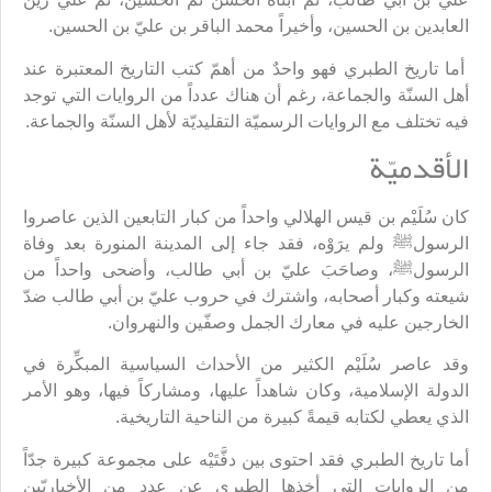
العابدين بن الحسين، وأخيراً محمد الباقر بن عليّ بن الحسين.
أما تاريخ الطبري فهو واحدٌ من أهمّ كتب التاريخ المعتبرة عند
أهل السنّة والجماعة، رغم أن هناك عدداً من الروايات التي توجد
فيه تختلف مع الروايات الرسميّة التقليديّة لأهل السنّة والجماعة.
الأقدميّة
كان سُلَيْم بن قيس الهلالي واحداً من كبار التابعين الذين عاصروا
الرسولﷺ ولم يرَوْه، فقد جاء إلى المدينة المنورة بعد وفاة
الرسولﷺ، وصاحَبَ عليّ بن أبي طالب، وأضحى واحداً من
شيعته وكبار أصحابه، واشترك في حروب عليّ بن أبي طالب ضدّ
الخارجين عليه في معارك الجمل وصفّين والنهروان.
وقد عاصر سُلَيْم الكثير من الأحداث السياسية المبكِّرة في
الدولة الإسلامية، وكان شاهداً عليها، ومشاركاً فيها، وهو الأمر
الذي يعطي لكتابه قيمةً كبيرة من الناحية التاريخية.
أما تاريخ الطبري فقد احتوى بين دفَّتَيْه على مجموعة كبيرة جدّاً
من الروايات التي أخذها الطبري عن عددٍ من الأخباريّين