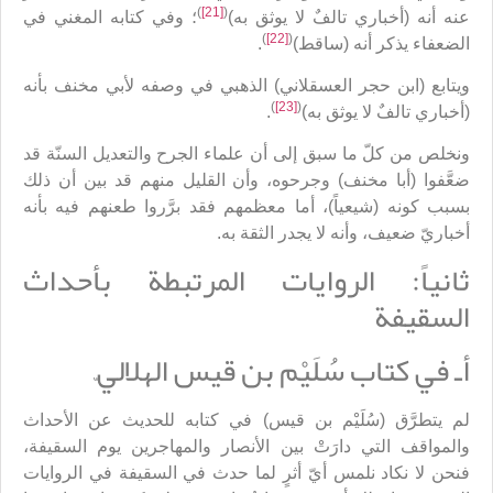
)
[21]
(
عنه أنه (أخباري تالفٌ لا يوثق به)
؛ وفي كتابه المغني في
)
[22]
(
الضعفاء يذكر أنه (ساقط)
.
ويتابع (ابن حجر العسقلاني) الذهبي في وصفه لأبي مخنف بأنه
)
[23]
(
(أخباري تالفٌ لا يوثق به)
.
ونخلص من كلّ ما سبق إلى أن علماء الجرح والتعديل السنّة قد
ضعَّفوا (أبا مخنف) وجرحوه، وأن القليل منهم قد بين أن ذلك
بسبب كونه (شيعياً)، أما معظمهم فقد برَّروا طعنهم فيه بأنه
أخباريّ ضعيف، وأنه لا يجدر الثقة به.
ثانياً: الروايات المرتبطة بأحداث
السقيفة
أـ في كتاب سُلَيْم بن قيس الهلاليّ
لم يتطرَّق (سُلَيْم بن قيس) في كتابه للحديث عن الأحداث
والمواقف التي دارَتْ بين الأنصار والمهاجرين يوم السقيفة،
فنحن لا نكاد نلمس أيّ أثرٍ لما حدث في السقيفة في الروايات