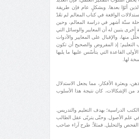
ين أتَوْا بعدها. وبشكلٍ عام فإن طريقة
ستدلالات الواقعة في كتاب المعالم لم تعُدْ
ة ستّة أشهر في دراسة المعالم، وحين
أخرى يتبين له أن المعايير والوسائل التي
ُل منها، والإقبال على المعايير والأدوات
ب التعليم؛ إذ المفروض والصحيح أن تكون
أولى القاعدة التي يتأسّس عليها ما يليها
سخة لها.
ن، وبعثرة الأفكار، مما يجعل الاستدلال
د من الإشكالات، كان نتيجة هذا الأسلوب
لكتب الدراسية؛ بهدف التعليم والتدريس.
ي علم الأصول. وحتّى يتربّى عقل الطالب
د الفحص والتحليل. فمثلاً: طرح آراء صاحب