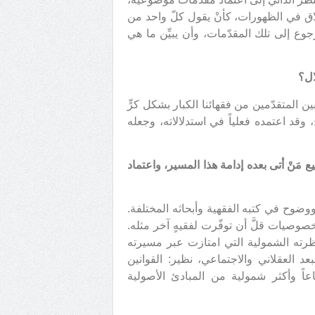
إطلاق في الظهورات، كأنْ يقول كلّ واحد من
لرجوع إلى تلك المقدّمات، وأن يبيِّن ما هي
ال؟
 المتقدّمين من فقهائنا الكبار بشكل كرٍّ
، وقد اعتمده فعلياً في استدلالاته، وجعله
مَنْ أتى بعده إدامة هذا المسير، واعتماد
ضوح في كتبه الفقهية وأبحاثه المختلفة.
خصوصيات قلَّ أن توفّرت لفقيهٍ آخر مثله.
ظرته الشمولية التي امتازت عبر مسيرته
د العقلاني والاجتماعي، نظير: القوانين
ً وأكثر شمولية من المبادئ الأصولية