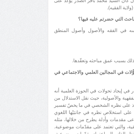
ضال كان السيد محمد باقر الصدر يؤكّد على
لاية الفقيه).
احث التي حضرتم عليه فيها؟
سه في الفقه والأصول وأصول المنطق
 وذلك بسبب عمق مباحثه وتعقّدها.
ُّلات في المجالين العلمي والاجتماعي في
 في إيجاد تحولات في الحوزة العلمية أنه
قهية والأصولية، حيث نقل الاستدلال من
لأستاذ على نظره الشخصي في ما يخصّ تفسير
لى استخلاص نظره في جانبَيْها اللغوي
عى مقدمات وأدلة يطرح من خلالها، مثله
قية، والتي تعتمد على مقدّمات موضوعية.
نظر الذاتي إلى اعتماد مقدّمات موضوعية،