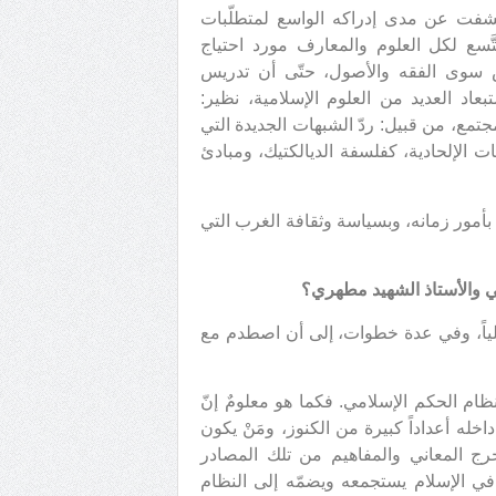
كشفت عن مدى إدراكه الواسع لمتطلّبات
َسع لكل العلوم والمعارف مورد احتياج
س سوى الفقه والأصول، حتّى أن تدريس
بعاد العديد من العلوم الإسلامية، نظير:
جتمع، من قبيل: ردّ الشبهات الجديدة التي
 الإلحادية، كفلسفة الديالكتيك، ومبادئ
 بأمور زمانه، وبسياسة وثقافة الغرب التي
ي والأستاذ الشهيد مطهري؟
ملياً، وفي عدة خطوات، إلى أن اصطدم مع
ظام الحكم الإسلامي. فكما هو معلومٌ إنّ
داخله أعداداً كبيرة من الكنوز، ومَنْ يكون
رج المعاني والمفاهيم من تلك المصادر
 في الإسلام يستجمعه ويضمّه إلى النظام