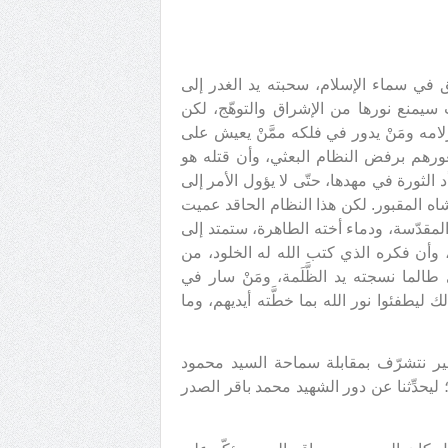
َق في سماء الإسلام، سحبته يد الغدر إلى
 سيمنع نورها من الإشراق والتوهّج، لكن
امه ومَنْ يدور في فلكه ممَّنْ يعيش على
رهم برفض النظام البعثي، وأن قتله هو
الثورة في مهدها، حتّى لا يؤول الأمر إلى
ه المقبور. لكن هذا النظام الحاقد عميت
 المقدّسة، ودماء أخته الطاهرة، ستمتد إلى
 وأن فكره الذي كتب الله له الخلود، من
طالما نسجته يد الظَّلَمة، ومَنْ سار في
ليطفئوا نور الله بما خطَّته أيديهم، وما
بير نتشرّف بمقابلة سماحة السيد محمود
 ليحدِّثنا عن دور الشهيد محمد باقر الصدر