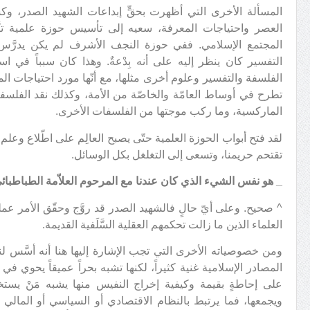
المسألة الأخرى التي أظهرت بحقٍّ إبداعات الشهيد الصدر، و
العصر واحتياجات المعرفة، سعيه إلى تأسيس حوزة علمية تتّ
المجتمع الإسلامي. ففي حوزة النجف الأشرف لم يكن يدرَّ
التفسير كان ينظر إليه على أنه بِدْعةٌ. وهذا كان سبباً في است
الفلسفة والتفسير وعلوم أخرى مثلها، مع أنّها مورد احتياجات الم
تطرح في أوساط العامّة والخاصّة من الأمة، وكذلك نقد الفلسفات
الماركسية، وما ركب موجتها من الفلسفات الأخرى.
لقد فتح أبواب الحوزة العلمية حتّى يصبح العالِم على اطّلاع وعلم
تقتحم حريمنا، وتسعى إلى التغلغل بكل الوسائل.
_
هو نفس الشيء الذي كان عندنا مع المرحوم العلاّمة الطباطبائ
^ صحيح. وعلى أيّ حالٍ فالشهيد الصدر قد روَّج وحقّق الأمر ع
العلماء الذين ما زالت تحكمهم العقلية السَّلَفية القديمة.
ومن خصوصياته الأخرى التي تجب الإشارة إليها هنا أنه أسَّس لن
المصادر الإسلامية غنية كثيراً، لكنها تشبه بحراً عميقاً يحوي في 
على إحاطةٍ بقيمة وكيفية إخراج النفيس منها يشبه مَنْ يستخ
ويجمعها، فما يرتبط بالنظام الاقتصادي أو السياسي أو المالي