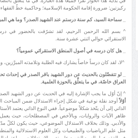
في بداية هذا الحوار نقرأ جميعاً هذه العبارة: في ما يتعلّق بالن
ركيزتين: ضرورة إقامة الحكومة الإسلامية؛ وحاكمية خطّ الفقهاء (و
_
سماحة السيد، كم سنة درستم عند الشهيد الصدر؟ وما هي المب
^ بسم الله الرحمن الرحيم، لقد تشرّفت بالحضور في در
الاستقرائي حوالي اثنتي عشرة سنة.
_
هل كان درسه في أصول المنطق الاستقرائي عمومياً؟
^لا، لقد كان درساً خاصاً يشارك فيه الطلبة وتلامذته المبرَّزين،
_
لو تتفضّلون بالحديث عن دور الشهيد باقر الصدر في إحداث تحو
العراق خاصّة، في ما يتعلَّق بالحوزة العلمية.
^ إنّ أوّل ما يجب الإشارة إليه في الحديث عن دور الشهيد الصدر
أوّلاً
أوجد نقلة نوعية في شكل إجراء الاستدلال ضمن المباحث الف
الذاتي إلى أن يتّخذ شكلاً موضوعياً. ففي النوع الذاتي يعتمد ا
ظاهر الآيات والروايات، وبالأخص في المصطلحات، حيث يعمل ع
والأدبي. وذلك بخلاف الاستدلال الموضوعي، حيث يكون لكلّ مدّ
مثل علم الرياضيات والطبيعيات وكل العلوم الاستدلالية والمنط
في الفقه عمل السيد الشهيد على تغيير الاستدلالات من اعتماد ال