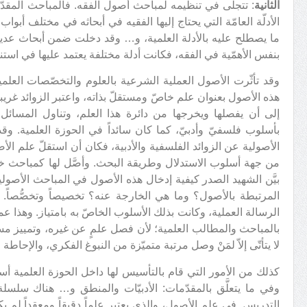
الثانية
: تتجلّى في تنظيمه لمباحث أصول الفقه. فالمباحث المقد
الأدلّة العامّة التي يحتاج إليها الفقيه في أبحاثه في مختلف أبواب ا
ما يصطلح عليه بالأدلة العلمية، و… وقد دخلت ضمن أبحاث عدي
بنفس الأهمّية في الفقه، فكانت أدلة مختلفة يعتمد عليها في استن
وقد تأثّرت الأصول العملية الشرعية بالعلوم والتخصّصات العلم
هذه الأصول بعنوان علم خاصّ ومستقلّ بذاته، واعتبر الزوائد غ
إلى أن يفصلها ويخرجها من دائرة هذا العلم، وتناول المسائل
بأسلوب فلسفيّ وأدبيّ، كما كان سائداً في الحوزة العلمية. و
الأصولية عن الزوائد الفلسفية والأدبية، فكان أن استقلّ علم 
من جهة أسلوب الاستدلال وطريقة البحث. وأصَّل لها كمباحث خاص
بيَّن الشهيد الصدر كيفية إدخال هذه الأصول في المباحث الأصول
المرتبطة بالأصول؟ وما هي الخارجة عنه؟ تخصيصاً وتخصُّصاً.
الرسالة العملية، وكانت بذلك الأسلوب الخاصّ به بامتياز. وهذا عم
بالمباحث والمطالب العلمية؛ لأن فصل علمٍ عن غيره، وتمييز مسا
لا يتأتّى إلاّ لمَنْ وصل مرتبة متميّزة من النبوغ الفكري، والإحاطة 
كذلك من الأمور التي قام بالتأسيس لها داخل الحوزة العلمية أس
وفي ما يتعلَّق بالمقدّمات: الأدبيّات والمنطق و… هناك سلس
التدريس. في علم الأصول، والذي يعتبر علماً دقيقاً ومعقداً لم