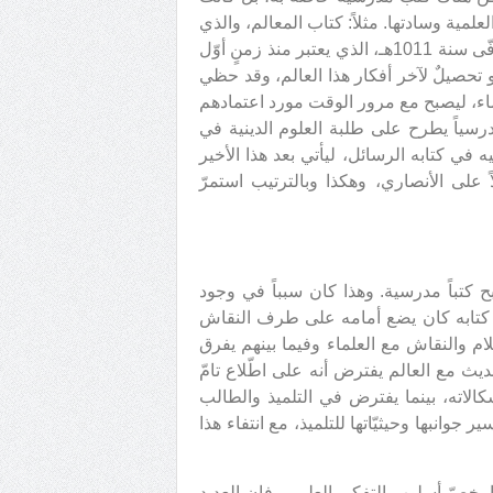
مية وسادتها. مثلاً: كتاب المعالم، والذي
هو في الحقيقة ملخَّص لأفكار صاحبه حسن ابن زين الدين، المتوفّى سنة 1011هـ، الذي يعتبر منذ زمنٍ أوّل
 تحصيلٌ لآخر أفكار هذا العالم، وقد حظي
لماء، ليصبح مع مرور الوقت مورد اعتمادهم
درسياً يطرح على طلبة العلوم الدينية في
 في كتابه الرسائل، ليأتي بعد هذا الأخير
على الأنصاري، وهكذا وبالترتيب استمرّ
ح كتباً مدرسية. وهذا كان سبباً في وجود
 كتابه كان يضع أمامه على طرف النقاش
لام والنقاش مع العلماء وفيما بينهم يفرق
ث مع العالم يفترض أنه على اطّلاع تامّ
شكالاته، بينما يفترض في التلميذ والطالب
سير جوانبها وحيثيّاتها للتلميذ، مع انتفاء هذا
 يخصّ أسلوب التفكير العلمي، فإن العديد