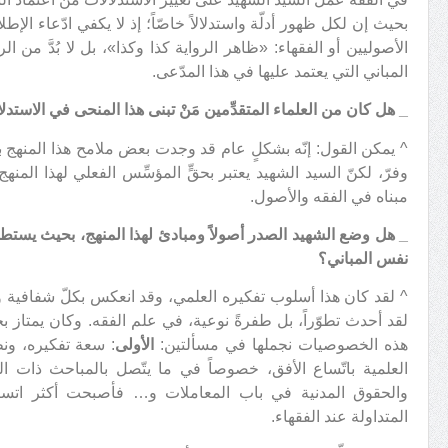
بحيث إن لكل ظهور أدلّة واستدلالاً خاصّاً؛ إذ لا يكفي ادّعاء ال
الأصوليين أو الفقهاء: «ظاهر الرواية كذا وكذا»، بل لا بُدَّ من ا
المباني التي يعتمد عليها في هذا المدّعى.
_
هل كان من العلماء المتقدِّمين مَنْ تبنى هذا المنحى في الاستدل
^ يمكن القول: إنّه بشكلٍ عام قد وجدت بعض ملامح هذا المنهج بين
وفرّ، لكنّ السيد الشهيد يعتبر بحقٍّ المؤسِّس الفعلي لهذا المنهج
مبناه في الفقه والأصول.
_
هل وضع الشهيد الصدر أصولاً ومبادئ لهذا المنهج، بحيث يستطيع 
نفس المباني؟
^ لقد كان هذا أسلوب تفكيره العلمي، وقد انعكس بكلّ شفافية وو
لقد أحدث تطوّراً، بل طفرةً نوعية، في علم الفقه. وكان يمتاز ب
هذه الخصوصيات نجملها في مسألتين:
الأولى
: سعة تفكيره، ون
العلمية باتّساع الأفق، خصوصاً في ما يتّصل بالمباحث ذات البع
والحقوق المدنية في باب المعاملات و… فأصبحت أكثر اتساعا
المتداولة عند الفقهاء.