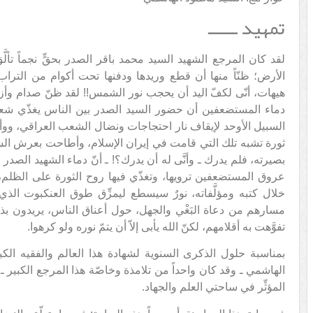
تمهيد ــــــ
لقد كان المرجع الشهيد السيد محمد باقر الصدر بحقٍّ نجماً تألّ
الأرض؛ ظنّاً منها أن قطع وريدها ودفنها تحت أكوام من التراب
هيهات، أنّى لكفّ اليد أن يحجب نور الشمس!! لقد ظنّ صدام وأزل
دماء المستضعفين أن حضور السيد الصدر بين الناس يغذّي شعو
السبيل الأوحد لإيقاف نار احتجاجات ونضال الشعب العراقي، ووأد 
ثورة تشبه تلك التي قامت في إيران الإسلام، وأطاحت بعرش الشا
بصيرته، فلم يدرك ـ وأنَّى له أن يدرك؟! ـ أنّ دماء الشهيد الصدر
عروق المستضعفين ترويها، وتغذّي فيها روح الثورة على الظلم،
خلال كتبه ومؤلَّفاته، نورٌ سيسطع ليمزِّق طوق العنكبوت الذي 
مسارهم من دعاة البَغْي والجهل، حول أعناق الناس، يريدون بذلك 
تفوَّهت به أقلامهم، لكنّ الله يأبى إلاّ أن يتمّ نوره ولو كرهوا.
بمناسبة حلول الذكرى السنوية لشهادة هذا العالم والفقيه الك
الهاشمي ـ وقد كان واحداً من تلامذة وخاصّة هذا المرجع الكبير ـ؛
المؤثِّر في ساحتي العلم والجهاد.