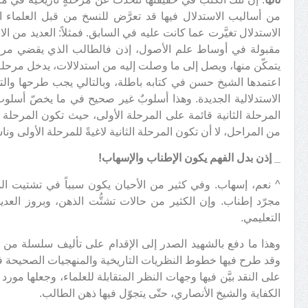
من أساليب الاستدلال فيها قد تعرَّض للنسخ من قبل العلماء الذ
الاستدلال تغيَّرت عما كانت عليه في السابق. فمثلاً: العديد من الا
مقبولة في أوساط علم الأصول، إذن فالطالب الذي يقضي مرحل
يتمكّن منها، ويصل إلى ما وصلت إليه من استدلالات، يدخل مرحلة 
اعتمدها الشيخ حسن في كتابه باطلة، وبالتالي يجب طرحها والتحلّ
الاستدلالية الجديدة. وهذا أسلوبٌ غير صحيح في ما يخصّ أسلو
المرحلة الثانية قائمة على المرحلة الأولى، حيث تكون المرحلة ال
من المراحل، لا أن تكون المرحلة الثانية لاغيةً للمرحلة الأولى ونا
_
إذن بدل الفهم يكون الإطناب والإسهاب!
^ نعم، إسهاب. وفي كثير من الأحيان يكون سبباً في تشتيت الذه
مجرّد إطناب. وإن الكثير من حالات تشتُّت الذهن، وبروز العدي
التعليمي.
وهذا ما دفع بالشهيد الصدر إلى الإقدام على تأليف سلسلة من ا
وقد طرح فيها خطوط النظريات التاريخية والمنهجيات الصحيحة ف
على النقد بيَّن فيها وجهات النظر المتقابلة للعلماء، وجعلها مور
الكفاية والشيخ الأنصاري، حتّى يتجوّل فيها ذهن الطالب.