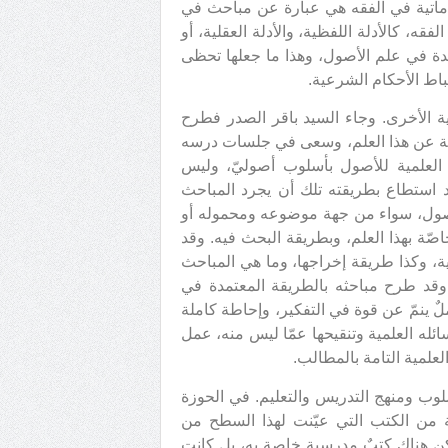
ّماتية في الفقه هي عبارة عن مباحث في
لفقه، كالأدلة اللفظية، والأدلة العقلية، أو
دة في علم الأصول، وهذا ما جعلها تحظى
باط الأحكام الشرعية.
ية الأخرى. وجاء السيد باقر الصدر فطرح
ريبة عن هذا العلم، وسعى في جلسات درسه
 العلمية للأصول بأسلوب أصوليّ، وليس
قد استطاع بطريقته تلك أن يجرد المباحث
الأصول، سواء من جهة موضوعه ومحموله أو
ّة بهذا العلم، وبطريقة البحث فيه. وقد
ية، وكذا طريقة إخراجها، وما هي المباحث
 وقد طرح مباحثه بالطريقة المعتمدة في
لٌ ينمّ عن قوة في التفكير، وإحاطة كاملة
ئله العلمية وتنقيحها عمّا ليس منه، عمل
العلمية التامة بالمطالب.
لوب ومنهج التدريس والتعليم. في الحوزة
لة من الكتب التي عيّنت لهذا السطح من
 يكن هناك كتبٌ مدرسية خاصة به، بل كانت