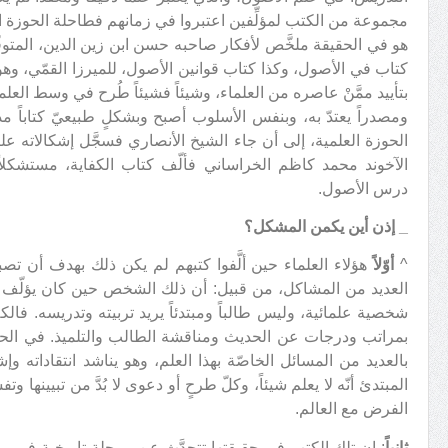
مجموعة من الكتب لمؤلِّفين اعتبروا في زمانهم فطاحلة الحوزة العل
كتاب في الأصول، وكذا كتاب قوانين الأصول، للميرزا القمّي، وهو
بتأييد ممَّنْ عاصره من العلماء، وشيئاً فشيئاً طُرح في وسط الع
ومصدراً يعتدّ به، وبنفس الأسلوب أصبح وبشكلٍ طبيعيّ كتاباً م
الحوزة العلمية، إلى أن جاء الشيخ الأنصاري فسجَّل إشكالاته عليه
الآخوند محمد كاظم الخراساني فألّف كتاب الكفاية، مستشكلاً 
درس الأصول.
_
إذن أين يكمن المشكل؟
^
أوّلاً
هؤلاء العلماء حين ألَّفوا كتبهم لم يكن ذلك بهدف أن تصب
العديد من المشاكل، من قبيل: أن ذلك الشخص حين كان يؤلّف
شخصية علمائية، وليس طالباً ومبتدئاً يريد تربيته وتدريسه. فالك
بمراتب ودرجات عن الحديث ومناقشة الطالب والتلميذ. في الحدي
بالعديد من المسائل الخاصّة بهذا العلم، وهو يناشد انتقاداته وإ
المبتدئ أنّه لا يعلم شيئاً، وكلّ طرحٍ أو دعوى لا بُدَّ من تبيينها وتف
الفرض مع العالم.
ثانياً
: إن تلك الكتب في حقيقتها تتحدَّث عن مرحلةٍ تاريخية في ما