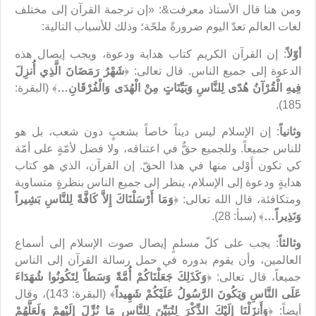
ومن هنا قال الأستاذ معرفت&: «إن ترجمة القرآن إلى مختلف
لغات العالم تعدّ اليوم ضرورةً ملحّة؛ وذلك للأسباب التالية:
أوّلاً
: إن القرآن الكريم كتاب هداية ودعوة، ويجب إيصال هذه
الدعوة إلى جميع الناس. قال تعالى: ﴿
شَهْرُ رَمَضَانَ الَّذِي أُنزِلَ
فِيهِ الْقُرْآنُ هُدًى لِلنَّاسِ وَبَيِّنَاتٍ مِنْ الْهُدَى وَالْفُرْقَانِ…
﴾ (البقرة:
185).
وثانياً
: إن الإسلام ليس ديناً خاصاً بشعبٍ دون شعب، بل هو
للناس جميعاً. وللجميع حقٌّ في اعتناقه، ولا فضل لأمّةٍ على أمّة
كي تكون أَوْلى منها في هذا الحقّ. إن القرآن، الذي هو كتاب
هدايةٍ ودعوة إلى الإسلام، ينظر إلى جميع الناس بنظرةٍ متساوية
ومتكافئة، قال الله تعالى: ﴿
وَمَا أَرْسَلْنَاكَ إِلاَّ كَافَّةً لِلنَّاسِ بَشِيراً
وَنَذِيراً…
﴾ (سبأ: 28).
وثالثاً
: يجب على كلّ مسلمٍ إيصال صوت الإسلام إلى أسماع
العالمين، وأن يقوم بدوره في حمل رسالة القرآن إلى الناس
جميعاً، قال تعالى: ﴿
وَكَذَلِكَ جَعَلْنَاكُمْ أُمَّةً وَسَطاً لِتَكُونُوا شُهَدَاءَ
عَلَى النَّاسِ وَيَكُونَ الرَّسُولُ عَلَيْكُمْ شَهِيداً
﴾ (البقرة: 143)، وقال
أيضاً: ﴿
وَأَنزَلْنَا إِلَيْكَ الذِّكْرَ لِتُبَيِّنَ لِلنَّاسِ مَا نُزِّلَ إِلَيْهِمْ وَلَعَلَّهُمْ