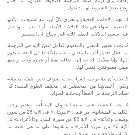
ولذلك يرى لزوم ضبط الترجمة الصحيحة للقرآن، من خلال
وضع بعض الشروط لها، إذ يقول:
1ـ تجب الإحاطة الدقيقة بمحتوى كلّ آيةٍ، مع استيعاب دلالاتها
اللفظية ـ سواء في ذلك الدلالات الأصلية أو التبعية ـ، والعمل
على تفسير الدلالات العقلية للآية التي تحتاج إلى التفسير.
2ـ يجب تظهير المعنى والمفهوم الكامل لنصّ الآية في الترجمة،
من خلال اختيار أقرب المعاني وأنسب الألفاظ في اللغة المنقول
إليها، وإذا مسَّتْ الحاجة إلى إضافة لفظ أو عبارة وجب وضعها
ضمن معقوفتين؛ تمييزاً لها.
3ـ يجب أن تتمّ ترجمة القرآن تحت إشراف لجنةٍ علميّة مختصّة،
ويكون أعضاؤها من المختصّين في مختلف العلوم الدينية؛ كي
تسلم الترجمة من الخطأ ومجانبة الصواب.
4ـ يجب الحفاظ على صيغة الحروف المقطَّعة، وعدم ترجمة
الكلمات المتشابهة، من قبيل: «البرهان» في الآية 28 من سورة
يوسف، و«دابّة» في الآية 82 من سورة النمل، و«الأعراف» في
الآية 46 من سورة الأعراف، وإبقاؤها على ما هي عليه من
الإبهام، والإحجام عن شرحها وبيانها.