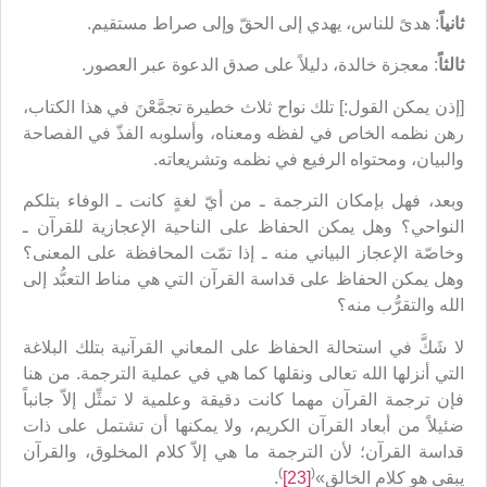
ثانياً
: هدىً للناس، يهدي إلى الحقّ وإلى صراط مستقيم.
ثالثاً
: معجزة خالدة، دليلاً على صدق الدعوة عبر العصور.
[إذن يمكن القول:] تلك نواح ثلاث خطيرة تجمَّعْنَ في هذا الكتاب،
رهن نظمه الخاص في لفظه ومعناه، وأسلوبه الفذّ في الفصاحة
والبيان، ومحتواه الرفيع في نظمه وتشريعاته.
وبعد، فهل بإمكان الترجمة ـ من أيّ لغةٍ كانت ـ الوفاء بتلكم
النواحي؟ وهل يمكن الحفاظ على الناحية الإعجازية للقرآن ـ
وخاصّة الإعجاز البياني منه ـ إذا تمّت المحافظة على المعنى؟
وهل يمكن الحفاظ على قداسة القرآن التي هي مناط التعبُّد إلى
الله والتقرُّب منه؟
لا شَكَّ في استحالة الحفاظ على المعاني القرآنية بتلك البلاغة
التي أنزلها الله تعالى ونقلها كما هي في عملية الترجمة. من هنا
فإن ترجمة القرآن مهما كانت دقيقة وعلمية لا تمثِّل إلاّ جانباً
ضئيلاً من أبعاد القرآن الكريم، ولا يمكنها أن تشتمل على ذات
قداسة القرآن؛ لأن الترجمة ما هي إلاّ كلام المخلوق، والقرآن
)
(
يبقى هو كلام الخالق»
[23]
.