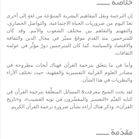
خلاصة ــــــ
إن الترجمة ونقل المفاهيم البشرية المتنوّعة من لغةٍ إلى أخرى
تعدّ اليوم من ضروريات الحياة الاجتماعية، والتواصل الحضاري،
والتفهيم والتفاهم بين مختلف الشعوب والأمم. وقد كان
للمترجمين منذ القدم موقعٌ مميَّز في مجال الدين والثقافة
والاقتصاد والسياسة. كما كان للمترجمين دورٌ مؤثِّر في عولمة
الثقافات.
وأما في ما يتعلق بترجمة القرآن فهناك أبحاث مطروحة في
مصادر العلوم القرآنية التفسيرية والفقهية، حيث تختلف الآراء
والنظريات في هذا الشأن.
لقد بحث الشيخ معرفت& المسائل المتعلِّقة بترجمة القرآن في
كتابه القيِّم «التفسير والمفسِّرون في ثوبه القشيب»، و«تاريخ
القرآن»، وذكر هناك آراءه بشأن ضرورة ترجمة القرآن الكريم.
مقدّمة ــــــ