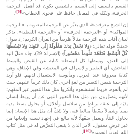
القسم بالسيف إلى القسم بالشمس يكون قد أهمل الترجمة
)
[9]
(
الحرفية، ولكنّه في المقابل حافظ على فحوى الخطاب»
.
إن الشيخ معرفت&، الذي يعبِّر عن الترجمة المعنوية بـ «الترجمة
المواكبة» أو «الترجمة الحرفية» أو «الترجمة اللفظية»، يذكر
لبيان آفات هذه الترجمة مثالاً ظريفاً من القرآن الكريم؛ إذ يقول:
«مثلاً: قوله تعالى: ﴿
وَلاَ تَجْعَلْ يَدَكَ مَغْلُولَةً إِلَى عُنُقِكَ وَلاَ تَبْسُطْهَا
كُلَّ الْبَسْطِ فَتَقْعُدَ مَلُوماً مَحْسُوراً
﴾ (الإسراء: 29). جاء «غلّ اليد
إلى العنق، وبسطها كل البسط» كناية عن القبض والبسط
الفاحش، أي التقتير والإسراف في المعيشة وفي الإنفاق، وهي
كنايةٌ معروفة عند العرب، ومأنوسة الاستعمال لديهم. فلو أريد
الترجمة بنفس التعبير من لغةٍ أخرى كان ذلك غريباً عليهم، حيث
لم يألفوه، فربما استبشعوه وأنكروا مثل هذا التعبير غير المفْهِم؛
لأنهم يتصوَّرون من مثل هذا التعبير النهي عن أن يربط إنسان
يدَيْه إلى عنقه برباطٍ من سلاسل وأغلال، أو يحاول بسط يديه
يميناً وشمالاً بَسْطاً مبالغاً فيه، ولا شَكَّ أن مثل هذا الإنسان إنما
يحاول عَبَثاً، ويعمل سَفَهاً؛ لأنه يبالغ في إجهاد نفسه وإتعابها من
غير غرضٍ معقول، الأمر الذي لا ينبغي التعرُّض له في مثل كتاب
)
[10]
(
الله العزيز الحميد»
.