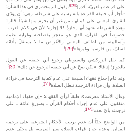
)
[28]
(
على قراءته بالعربيّة أقدر]
. يقول الزمخشري في هذا الشأن:
«أجاز أبو حنيفة القراءة بالفارسية على شريطة، وهي: أن يؤدّي
القارئ المعاني على كمالها، من غير أن يخرم منها شيئاً. قالوا:
وهذه الشريطة تشهد أنها إجازةٌ كلا إجازة؛ لأنّ في كلام العرب،
خصوصاً في القرآن، الذي هو معجز بفصاحته وغرابة نظمه
وأساليبه، من لطائف المعاني والأغراض ما لا يستقلّ بأدائه
)
(
لسانٌ، من فارسية وغيرها»
[29]
.
كما نقل الزركشي والسيوطي رجوع أبي حنيفة عن القول
)
(
بالجواز؛ إذ قالا: «لكن صحّ عن أبي حنيفة الرجوع عن ذلك»
[30]
.
وقد قام إجماع فقهاء الشيعة على عدم كفاية الترجمة في قراءة
)
[31]
(
الصلاة، وأن قراءة الترجمة تبطل الصلاة
.
وقال الأستاذ معرفت& طبقاً لرأي الفقهاء: «إن فقهاء الإمامية
متفقون على عدم إجراء أحكام القرآن ـ بصورةٍ عامّة ـ على
)
[32]
(
ترجمته بأيّ لغة»
.
من الواضح جدّاً أن عدم ترتيب الأحكام الشرعية على ترجمة
القرآن، وعدم جواز قراءة الصلاة بغير العربية، بل وحتّى عدم