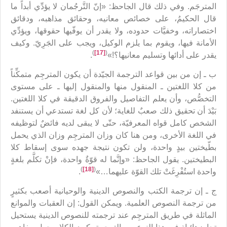
المترجَم. وفي ذلك قال الجاحظ: «إنّ التَّرجُمان لا يؤدِّي أبداً ما
قال الحكيمُ، على خصائص معانيه، وحقائق مذاهبه، ودقائق
اختصاراته، وخفيَّات حدوده، ولا يقدر أن يوفّيها حقوقها، ويؤدِّي
الأمانة فيها، ويقوم بما يلزم الوكيل، ويجب على الجَرِيّ. وكيف
)
[17]
(
يقدر على أدائها وتسليم معانيها؟!»
.
ب ـ إن من بين قواعد الترجمة الجيّدة أن يكون المترجِم متمكِّناً
من كلا اللغتين ـ المنقول منها والمنقول إليها ـ على مستوى
التخصُّص، وأن يعلم التفاصيل والفروق الدقيقة في كلا اللغتين.
بَيْدَ أن تحقيق ذلك صعبٌ للغاية؛ لأن كل لغة تستدعي أن يستنفد
الشخص كامل قواه المعرفيّة، حتّى لا يبقى لديه فائضٌ لتوظيفه
في اللغة الأخرى، ومن هنا كان وزان المترجِم وزان الذي يحمل
بطّيختين بيدٍ واحدة، ولن تكون نتيجة جهده سوى إسقاط كلا
البطيختين. يقول الجاحظ: «وإنَّما له قوّةٌ واحدة، فإنْ تكلَّم بلغةٍ
)
[18]
(
واحدة استُفْرِغَتْ تلك القوّة عليهما…»
.
ج ـ إن ترجمة الكتب والنصوص الدينية والوحيانية أصعب بكثيرٍ
من ترجمة النصوص العلمية. ويمكن القول: إن العقبات والموانع
الماثلة في طريق المترجِم عند ترجمته للنصوص الدينية يستحيل