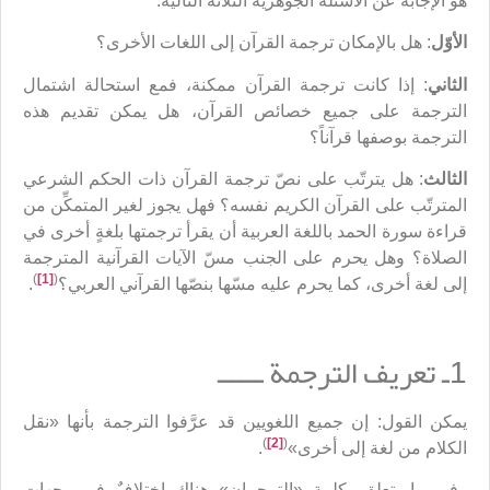
هو الإجابة عن الأسئلة الجوهرية الثلاثة التالية:
الأوّل
: هل بالإمكان ترجمة القرآن إلى اللغات الأخرى؟
الثاني
: إذا كانت ترجمة القرآن ممكنة، فمع استحالة اشتمال
الترجمة على جميع خصائص القرآن، هل يمكن تقديم هذه
الترجمة بوصفها قرآناً؟
الثالث
: هل يترتّب على نصّ ترجمة القرآن ذات الحكم الشرعي
المترتّب على القرآن الكريم نفسه؟ فهل يجوز لغير المتمكِّن من
قراءة سورة الحمد باللغة العربية أن يقرأ ترجمتها بلغةٍ أخرى في
الصلاة؟ وهل يحرم على الجنب مسّ الآيات القرآنية المترجمة
)
[1]
(
إلى لغة أخرى، كما يحرم عليه مسّها بنصّها القرآني العربي؟
.
1ـ تعريف الترجمة ــــــ
يمكن القول: إن جميع اللغويين قد عرَّفوا الترجمة بأنها «نقل
)
[2]
(
الكلام من لغة إلى أخرى»
.
وفي ما يتعلق بكلمة «الترجمان» هناك اختلافٌ في وجهات