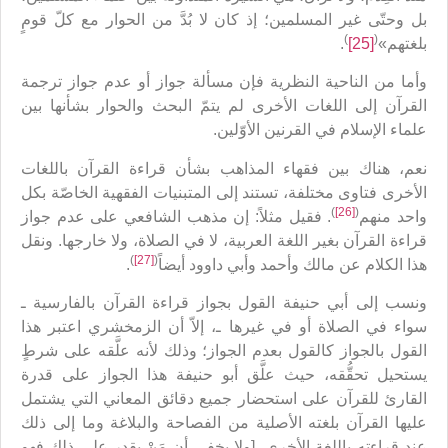
بل وحتّى غير المسلمين؛ إذ كان لا بُدَّ من الحوار مع كلّ قومٍ
)
(
بلغتهم»
[25]
.
وأما من الناحية النظرية فإن مسألة جواز أو عدم جواز ترجمة
القرآن إلى اللغات الأخرى لم يتمّ البحث والحوار بشأنها بين
علماء الإسلام في القرنين الأوّلين.
نعم، هناك بين فقهاء المذاهب بشأن قراءة القرآن باللغات
الأخرى فتاوى مختلفة، تستند إلى المتبنيات الفقهية الخاصّة بكل
)
[26]
(
واحد منهم
. فقيل مثلاً: إن مذهب الشافعي على عدم جواز
قراءة القرآن بغير اللغة العربية، لا في الصلاة، ولا خارجها. ونقل
)
[27]
(
هذا الكلام عن مالك وأحمد وأبي داوود أيضاً
.
ونسب إلى أبي حنيفة القول بجواز قراءة القرآن بالفارسية ـ
سواء في الصلاة أو في غيرها ـ، إلاّ أن الزمخشري اعتبر هذا
القول بالجواز كالقول بعدم الجواز؛ وذلك لأنه علَّقه على شرطٍ
يستحيل تحقُّقه، حيث علَّق أبو حنيفة هذا الجواز على قدرة
القارئ للقرآن على استحضار جميع دقائق المعاني التي يشتمل
عليها القرآن بلغته الأصلية من الفصاحة والبلاغة وما إلى ذلك
عند قراءته باللغة الأخرى، [ولا يخفى أن مَنْ يقدر على ذلك فهو