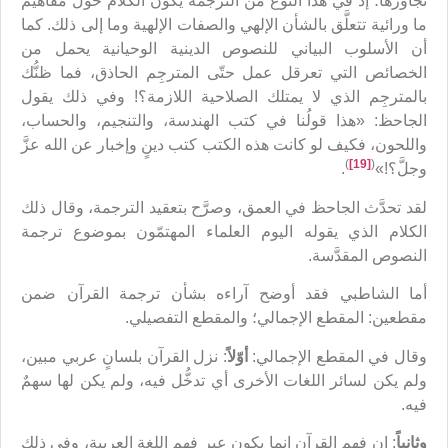
تجاوزها؛ إذ في هذا النوع من الترجمة يكون الكلام حول مفاهيم
ما ورائية تتعلَّق بالشأن الإلهي والصفات الإلهية وما إلى ذلك. كما
أن الأسلوب البياني للنصوص الدينية الوحيانية يحمل من
الخصائص التي تعرقل عمل حتّى المترجِم الحاذق، فما ظنُّك
بالمترجِم الذي لا يمتلك الصلاحية اللازمة؟! وفي ذلك يقول
الجاحظ: «هذا قولُنا في كتب الهندسة، والتنجيم، والحساب،
واللحون، فكيف لو كانت هذه الكتب كتب دينٍ وإخبار عن الله عزَّ
)
[19]
(
وجلَّ؟!»
.
لقد تحدَّث الجاحظ في العمق، وصرَّح بتعقيد الترجمة، وقال ذلك
الكلام الذي يقوله اليوم العلماء المهتمّون بموضوع ترجمة
النصوص المقدَّسة.
أما الشاطبي فقد أوضح آراءه بشأن ترجمة القرآن ضمن
مقطعين: المقطع الإجمالي؛ والمقطع التفصيلي.
وقال في المقطع الإجمالي:
أوّلاً
: نزل القرآن بلسانٍ عربي مبين،
ولم يكن لسائر اللغات الأخرى أي تدخُّل فيه، ولم يكن لها سهمٌ
فيه.
وثانياً
: إن فهم القرآن إنما يكون عبر فهم اللغة العربية، وفي ذلك