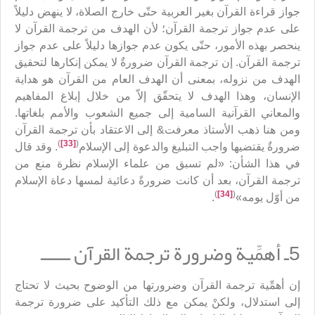
جواز قراءة القرآن بغير العربية حتّى خارج الصلاة، لا ينهض دليلاً
على عدم جواز ترجمة القرآن؛ لأن الهدف من ترجمة القرآن لا
ينحصر بهذه الأمور، حتّى يكون عدم جوازها دليلاً على عدم جواز
ترجمة القرآن. إن ترجمة القرآن ضرورةٌ لا يمكن إنكارها لتحقيق
الهدف من نزوله، بمعنى أن الهدف العام من القرآن هو هداية
الإنسان، وهذا الهدف لا يتحقّق إلاّ من خلال إبلاغ المفاهيم
والمعاني القرآنية السامية إلى جميع الشعوب والأمم بلغاتها.
ومن هنا ذهب الأستاذ معرفت& إلى الاعتقاد بأن ترجمة القرآن
)
[33]
(
ضرورةٌ يقتضيها واجب التبليغ والدعوة إلى الإسلام
. وقد قال
في هذا الشأن: «لم تسبق من علماء الإسلام نظرة منع من
ترجمة القرآن، بعد أن كانت ضرورةً دعائية لمسها دعاة الإسلام
)
[34]
(
من أوّل يومه»
.
5ـ أهمِّية وضرورة ترجمة القرآن ــــــ
إن أهمِّية ترجمة القرآن وضرورتها من الوضوح بحيث لا تحتاج
إلى استدلال، ولكنْ يمكن مع ذلك التأكيد على ضرورة ترجمة