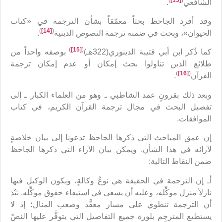
الشافعي
.
وقد أفرد الجاحظ بحثاً معمّقاً بشأن الترجمة في «كتاب
)
[14]
(
الحيوان»، وبحث في ضمنه ترجمة النصوص الدينية
.
)
[15]
(
كما ذُكر ابن أبي قتيبة الدينوري(322هـ)
بوصفه واحداً من
طلائع الذين تناولوا بحث إمكان أو عدم إمكان ترجمة
)
[16]
(
القرآن
.
وبعد ذلك بقرونٍ عمد الشاطبي ـ وهو من العلماء الكبار ـ إلى
تفصيل البحث في مجال ترجمة القرآن الكريم، في كتاب
الموافقات.
إن عمق المباحث التي ذكرها الجاحظ تدعونا إلى بيان خلاصةٍ
لآرائه في هذا الشأن. ويمكن بيان الآراء التي ذكرها الجاحظ
ضمن النقاط التالية:
أـ إن الترجمة في الحقيقة هي نوعُ وكالةٍ، ويكون الوكيل فيها
نازلاً منزل موكِّله، وعليه أن يسعى في استيفاء حقوق موكِّله. بَيْدَ
أن الترجمة تنطوي على مسار معقَّد وصعب المنال؛ إذ لا
يستطيع المترجِم بلورة جميع التفاصيل التي يتوفَّر عليها النصّ