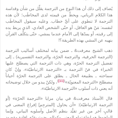
يُضاف إلى ذلك أن هذا النوع من الترجمة يقلِّل من شأن وقداسة
هذا الكلام الرباني، ويحطّ من قيمته لدى المخاطَب؛ لأن هذه
الترجمة لا تنطوي على أيِّ خطاب. وعليه سيقول المخاطَب
لنفسه: مَنْ هو العاقل، أو حتّى الشخص العادي، الذي يربط يده
إلى رقبته، أو يمدّها إلى الأمام عندما يمشي، حتّى يتكلَّف القرآن
بنهيه عن المشي بهذه الطريقة؟!
ذهب الشيخ معرفت& ـ ضمن بيانه لمختلف أساليب الترجمة
(الترجمة الحرفية، والترجمة الحرّة، والترجمة التفسيرية) ـ إلى
تفضيل الترجمة الحرّة، وهي ذات الترجمة التي يصطلح عليها
الخبراء في فنّ الترجمة بـ «الترجمة الارتباطيّة». وإنْ كان
سماحته ـ بطبيعة الحال ـ يطلق على الترجمة الحرّة أحياناً
)
[11]
(
مصطلح «الترجمة المعنويّة»
، ولكنْ يبدو من خلال توضيحاته
أنه يعني ذات أسلوب «الترجمة الارتباطيّة».
قال الأستاذ معرفت& في بيان مزايا «الترجمة الحرّة» (أو
الترجمة الارتباطيّة): «أن يحاول [المترجِم] إفراغ المعنى في
قالبٍ آخر من غير تقيُّد بنظم الأصل وأسلوبه البياني، وإنما
الملحوظ هو إيفاء تمام المعنى وكماله، بحيث يؤدّي إفادة مقصود