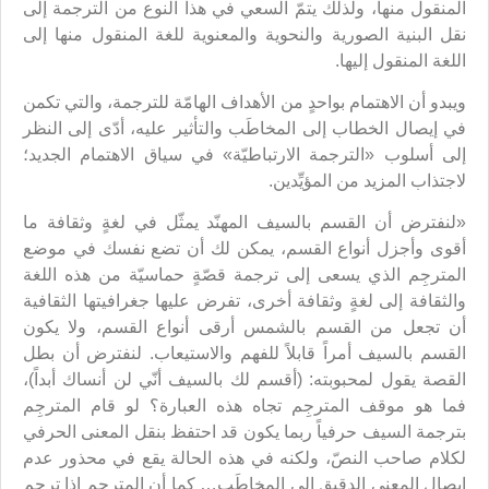
المنقول منها، ولذلك يتمّ السعي في هذا النوع من الترجمة إلى
نقل البنية الصورية والنحوية والمعنوية للغة المنقول منها إلى
اللغة المنقول إليها.
ويبدو أن الاهتمام بواحدٍ من الأهداف الهامّة للترجمة، والتي تكمن
في إيصال الخطاب إلى المخاطَب والتأثير عليه، أدّى إلى النظر
إلى أسلوب «الترجمة الارتباطيّة» في سياق الاهتمام الجديد؛
لاجتذاب المزيد من المؤيِّدين.
«لنفترض أن القسم بالسيف المهنّد يمثّل في لغةٍ وثقافة ما
أقوى وأجزل أنواع القسم، يمكن لك أن تضع نفسك في موضع
المترجِم الذي يسعى إلى ترجمة قصّةٍ حماسيّة من هذه اللغة
والثقافة إلى لغةٍ وثقافة أخرى، تفرض عليها جغرافيتها الثقافية
أن تجعل من القسم بالشمس أرقى أنواع القسم، ولا يكون
القسم بالسيف أمراً قابلاً للفهم والاستيعاب. لنفترض أن بطل
القصة يقول لمحبوبته: (أقسم لك بالسيف أنّي لن أنساك أبداً)،
فما هو موقف المترجِم تجاه هذه العبارة؟ لو قام المترجِم
بترجمة السيف حرفياً ربما يكون قد احتفظ بنقل المعنى الحرفي
لكلام صاحب النصّ، ولكنه في هذه الحالة يقع في محذور عدم
إيصال المعنى الدقيق إلى المخاطَب… كما أن المترجِم إذا ترجم