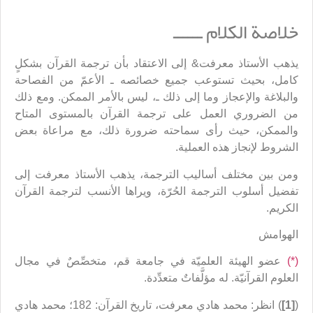
خلاصة الكلام ــــــ
يذهب الأستاذ معرفت& إلى الاعتقاد بأن ترجمة القرآن بشكلٍ
كامل، بحيث تستوعب جميع خصائصه ـ الأعمّ من الفصاحة
والبلاغة والإعجاز وما إلى ذلك ـ، ليس بالأمر الممكن. ومع ذلك
من الضروري العمل على ترجمة القرآن بالمستوى المتاح
والممكن، حيث رأى سماحته ضرورة ذلك، مع مراعاة بعض
الشروط لإنجاز هذه العملية.
ومن بين مختلف أساليب الترجمة، يذهب الأستاذ معرفت إلى
تفضيل أسلوب الترجمة الحُرّة، ويراها الأنسب لترجمة القرآن
الكريم.
الهوامش
(*)
عضو الهيئة العلميّة في جامعة قم، متخصِّصٌ في مجال
العلوم القرآنيّة. له مؤلَّفاتٌ متعدِّدة.
(
[1]
) انظر: محمد هادي معرفت، تاريخ القرآن: 182؛ محمد هادي