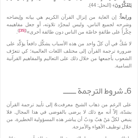
يَتَفَكَّرُونَ
﴾ (النحل: 44).
ورابعاً
: إن الغاية من إنزال القرآن الكريم هي بيانه وإيضاحه
وشرحه لجميع الناس، وليس لمجرَّد تلاوته، أو جعل مفاهيمه
)
[35]
(
حِكْراً على طائفةٍ خاصّة من الناس دون طائفة أخرى»
.
لا شَكَّ في أن كلّ واحد من هذه الأسباب يشكِّل دافعاً يؤكِّد على
ضرورة ترجمة القرآن إلى مختلف اللغات العالمية؛ كي تتعرّف
الشعوب بأجمعها من خلال ذلك على التعاليم والمفاهيم القرآنية
السامية.
6ـ شروط الترجمة ــــــ
على الرغم من ذهاب الشيخ معرفت& إلى تأييد ترجمة القرآن
بشدّة، إلاّ أنه مع ذلك لا يرضى بالفوضى في هذا المجال. فلا
ينبغي لكلّ مَنْ هبّ ودبّ أن يباشر هذه المسؤولية الخطيرة، من
خلال توظيف الأهواء والأمزجة.