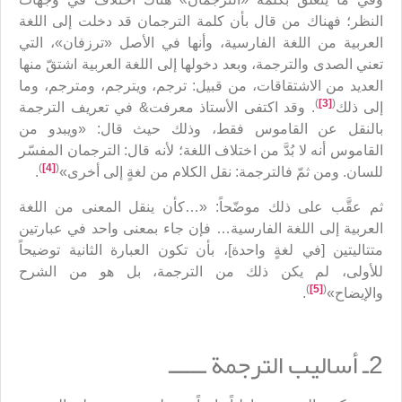
النظر؛ فهناك من قال بأن كلمة الترجمان قد دخلت إلى اللغة
العربية من اللغة الفارسية، وأنها في الأصل «ترزفان»، التي
تعني الصدى والترجمة، وبعد دخولها إلى اللغة العربية اشتقّ منها
العديد من الاشتقاقات، من قبيل: ترجم، ويترجم، ومترجم، وما
)
[3]
(
إلى ذلك
. وقد اكتفى الأستاذ معرفت& في تعريف الترجمة
بالنقل عن القاموس فقط، وذلك حيث قال: «ويبدو من
القاموس أنه لا بُدَّ من اختلاف اللغة؛ لأنه قال: الترجمان المفسّر
)
[4]
(
للسان. ومن ثمّ فالترجمة: نقل الكلام من لغةٍ إلى أخرى»
.
ثم عقَّب على ذلك موضّحاً: «…كأن ينقل المعنى من اللغة
العربية إلى اللغة الفارسية… فإن جاء بمعنى واحد في عبارتين
متتاليتين [في لغةٍ واحدة]، بأن تكون العبارة الثانية توضيحاً
للأولى، لم يكن ذلك من الترجمة، بل هو من الشرح
)
[5]
(
والإيضاح»
.
2ـ أساليب الترجمة ــــــ