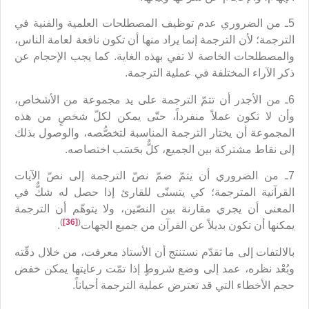
5ـ من الضروري عدم توظيف المصطلحات العلمية والفنية في
الترجمة؛ لأن الترجمة إنما يراد منها أن تكون نافعة لعامة الناس،
والمصطلحات الخاصة لا تفي بهذه الغاية. كما يجب الإحجام عن
ذكر الآراء المختلفة في عملية الترجمة.
6ـ من الأجدر أن تتمّ الترجمة على يد مجموعة من الأشخاص،
وأن لا تكون عملاً منفرداً، حتّى يمكن لكلّ شخصٍ من هذه
المجموعة أن يختار الترجمة المناسبة لتخصُّصه، والوصول بذلك
إلى نقاط مشتركة بين الجميع، كلٌّ بحَسَب اختصاصه.
7ـ من الضروري أن يتمّ ضمّ نصّ الترجمة إلى نصّ الآيات
القرآنية المترجمة؛ كي يتسنّى للقارئ إذا حصل له شكٌّ في
المعنى أن يجري مقارنة بين النصّين، ولا يتوهّم أن الترجمة
)
[36]
(
يمكنها أن تكون بديلاً عن القرآن من جميع الجهات
.
بالالتفات إلى ما تقدّم نستنتج أن الأستاذ معرفت، من خلال دقّته
وبُعْد نظره، عمد إلى وضع شروطٍ إذا تمّت رعايتها يمكن خفض
حجم الأخطاء التي قد تعترض عملية الترجمة أحياناً.