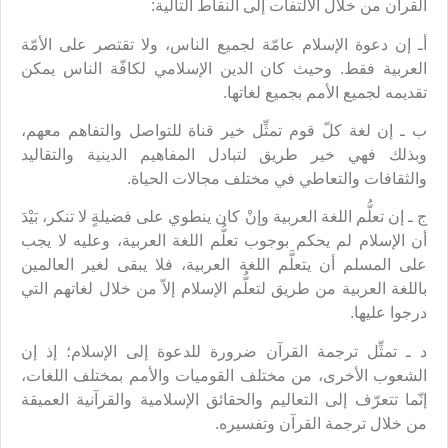
القرآن من خلال الالتفات إلى النقاط التالية:
أـ إن دعوة الإسلام عامّة لجميع الناس، ولا تقتصر على الأمّة
العربية فقط. وحيث كان الدين الإسلامي لكافّة الناس يمكن
تقديمه لجميع الأمم بجميع لغاتها.
ب ـ إن لغة كلّ قوم تمثِّل خير قناة للتواصل والتفاهم معهم،
وبذلك فهي خير طريق لتبادل المفاهيم الدينية والتقاليد
والثقافات والتعاطي في مختلف مجالات الحياة.
ج ـ إن تعلُّم اللغة العربية وإنْ كان ينطوي على فضيلةٍ لا تنكر، بَيْدَ
أن الإسلام لم يحكم بوجوب تعلُّم اللغة العربية، وعليه لا يجب
على المسلم أن يتعلَّم اللغة العربية، فلا يبقى لغير العالمين
باللغة العربية من طريق لتعلُّم الإسلام إلاّ من خلال لغاتهم التي
درجوا عليها.
د ـ تمثِّل ترجمة القرآن ضرورة للدعوة إلى الإسلام؛ إذ إن
الشعوب الأخرى، من مختلف القوميات والأمم بمختلف اللغات،
إنّما تتعرّف إلى التعاليم والحقائق الإسلامية والقرآنية العميقة
من خلال ترجمة القرآن وتفسيره.