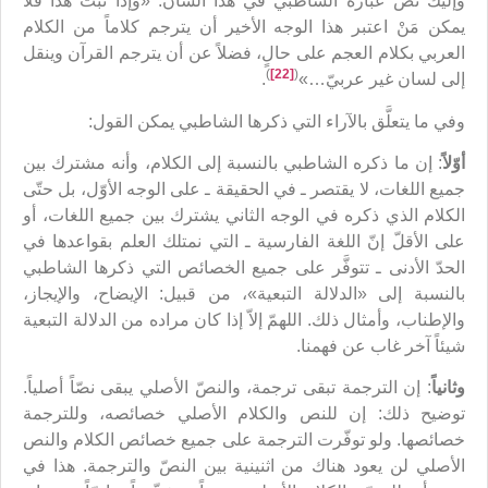
وإليك نصّ عبارة الشاطبي في هذا الشأن: «وإذا ثبت هذا فلا
يمكن مَنْ اعتبر هذا الوجه الأخير أن يترجم كلاماً من الكلام
العربي بكلام العجم على حالٍ، فضلاً عن أن يترجم القرآن وينقل
)
[22]
(
إلى لسان غير عربيّ…»
.
وفي ما يتعلَّق بالآراء التي ذكرها الشاطبي يمكن القول:
أوّلاً
: إن ما ذكره الشاطبي بالنسبة إلى الكلام، وأنه مشترك بين
جميع اللغات، لا يقتصر ـ في الحقيقة ـ على الوجه الأوّل، بل حتّى
الكلام الذي ذكره في الوجه الثاني يشترك بين جميع اللغات، أو
على الأقلّ إنّ اللغة الفارسية ـ التي نمتلك العلم بقواعدها في
الحدّ الأدنى ـ تتوفَّر على جميع الخصائص التي ذكرها الشاطبي
بالنسبة إلى «الدلالة التبعية»، من قبيل: الإيضاح، والإيجاز،
والإطناب، وأمثال ذلك. اللهمّ إلاّ إذا كان مراده من الدلالة التبعية
شيئاً آخر غاب عن فهمنا.
وثانياً
: إن الترجمة تبقى ترجمة، والنصّ الأصلي يبقى نصّاً أصلياً.
توضيح ذلك: إن للنص والكلام الأصلي خصائصه، وللترجمة
خصائصها. ولو توفّرت الترجمة على جميع خصائص الكلام والنص
الأصلي لن يعود هناك من اثنينية بين النصّ والترجمة. هذا في