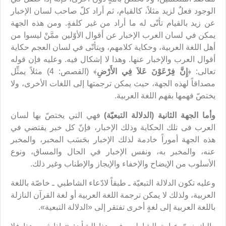
الوجود فعلٌ لزيد مثلاً، كالقيام، ثم أراد كلّ صاحب لسان الإخبار
عن زيد بالقيام تأتّى له ما أراد من غير كلفةٍ. ومن هذه الجهة
يمكن في لسان العرب الإخبار عن أقوال الأوّلين ممَّنْ ليسوا من
أهل اللغة العربية، وحكاية كلامهم، ويتأتّى في لسان العجم حكاية
أقوال العرب والإخبار عنها. وهذا لا إشكال فيه. وعليه فإن قوله
تعالى: ﴿
إِنَّ فِرْعَوْنَ عَلاَ فِي الأَرْضِ
﴾ (القصص: 4) مثلاً يمثِّل
مصداقاً لهذه الجهة، حيث يمكن ترجمتها إلى اللغات الأخرى، ولا
يختصّ فهمها بفهم اللغة العربية.
وأما الجهة الثانية (الدلالة التبعيّة)
فهي التي يختصّ بها لسان
العرب فى تلك الحكاية وذلك الإخبار، فإنّ كل خبر يقتضي في
هذه الجهة أموراً خادمة لذلك الإخبار بحَسَب المخبر، والمخبر
عنه، والمخبر به، ونفس الإخبار في الحال والمساق، ونوع
الأسلوب من الإيضاح والإخفاء والإيجاز والإطناب وغير ذلك.
وعليه تكون الدلالة التبعيّة ـ طبقاً لادّعاء الشاطبي ـ خاصّة باللغة
العربية، ولذلك لا يمكن ترجمة اللغة العربية أو لغة القرآن النازلة
باللغة العربية إلى لغةٍ أخرى تفتقر إلى «الدلالة التبعية».