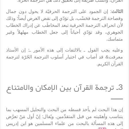
القرآن، وأنسب طريقة إلى تحقيق ذلك هي الترجمة الحرّة.
الثالث
: إن الجمود على الترجمة الحرفيّة لا يحول دون جمال
وفصاحة الترجمة فحَسْب، بل تؤدّي إلى نقض الغرض أيضاً؛ وذلك
لأن انحراف الترجمة الحرفية تبعد المخاطَب عن إدراك الخطاب
الجوهري، وقد تؤدّي أحياناً إلى جعل الخطاب مهلهلاً وغير
متماسك.
وعليه يجب القول ـ بالالتفات إلى هذه الأمور ـ: إن الأستاذ
معرفت& قد أصاب في اختيار أسلوب الترجمة الحُرّة لترجمة
القرآن الكريم.
3ـ ترجمة القرآن بين الإمكان والامتناع
ــــــ
إن هذا البحث لم يأخذ قسطه من البحث والتحليل المسهب بما
يتناسب وأهمّيته من قبل المتقدِّمين. ويُقال: إنّ أول مَنْ تعرَّض
إلى هذه المسألة بالبحث من علماء المسلمين هو ابن إدريس
)
[13]
(