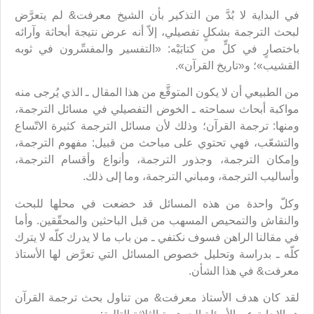
في البداية لا بُدَّ من التذكير بأن الشيخ معرفت& لم يتعرَّض
لبحث الترجمة بشكلٍ تفصيلي، إلاّ أنه عرض نتيجة أبحاثة وآرائه
باختصارٍ في كلٍّ من كتابَيْه: «التفسير والمفسِّرون في ثوبه
القشيب»؛ و«تاريخ القرآن».
من الطبيعي أن لا يكون المتوقَّع من هذا المقال ـ الذي يُرجى منه
مواكبة أبحاث سماحته ـ الخوض التفصيلي في مسائل الترجمة،
ومنها: ترجمة القرآن؛ وذلك لأن مسائل الترجمة كثيرة الاتّساع
والتشعّب، فهي تحتوي على مباحث من قبيل: مفهوم الترجمة،
وإمكان الترجمة، وجذور الترجمة، وأنواع وأقسام الترجمة،
وأساليب الترجمة، ومباني الترجمة، وما إلى ذلك.
وكلّ واحدة من هذه المسائل قد خضعت في محلها للبحث
والنقاش والتمحيص المسهب من قبل الباحثين والمحقّقين. وأما
في مقالنا الراهن فسوف نكتفي ـ من باب ما لا يدرك كلّه لا يترك
كلّه ـ بدراسة وتحليل خصوص المسائل التي تعرَّض لها الأستاذ
معرفت& في هذا الشأن.
لقد كان هدف الأستاذ معرفت& من تناول بحث ترجمة القرآن