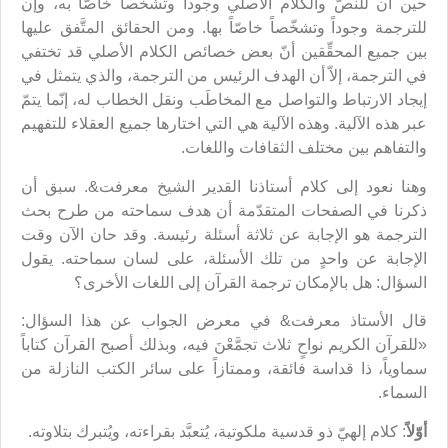
حين أن للنصّ والكلام الأصلي وجوداً وتشخّصاً خاصّاً به، وإن
للترجمة وجوداً وتشخّصاً خاصّاً بها. ومن الحقائق المتَّفق عليها
بين جميع المحقِّقين أنّ بعض خصائص الكلام الأصلي قد تختفي
في الترجمة، إلاّ أن الهدف الرئيس من الترجمة، والذي يتمثل في
إيجاد الارتباط والتواصل مع المخاطَب ونقل الخطاب له، إنّما يتمّ
عبر هذه الآلية. وهذه الآلية هي التي اختارها جميع العقلاء للتفهيم
والتفاهم بين مختلف الثقافات واللغات.
وهنا نعود إلى كلام أستاذنا القدير الشيخ معرفت&. سبق أن
ذكرنا في الصفحات المتقدّمة أن هدف سماحته من طرح بحث
الترجمة هو الإجابة عن ثلاثة أسئلة رئيسة. وقد حان الآن وقت
الإجابة عن واحدٍ من تلك الأسئلة، على لسان سماحته. يقول
السؤال: هل بالإمكان ترجمة القرآن إلى اللغات الأخرى؟
قال الأستاذ معرفت& في معرض الجواب عن هذا السؤال:
«للقرآن الكريم نواحٍ ثلاث تجمَّعْنَ فيه، وبذلك أصبح القرآن كتاباً
سماوياً، ذا قداسة فائقة، وممتازاً على سائر الكتب النازلة من
السماء.
أوّلاً
: كلام إلهيّ ذو قدسية ملكوتية، يُتعبَّد بقراءته، ويُتبرك بتلاوته.