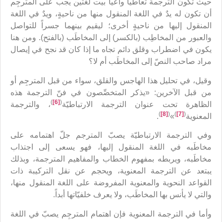
حيث تكون الترجمة تعاطياً واعياً بيت لغتين يجب على المترجِم
أن تكون له يدٌ في اللغة المنقول منها من ناحيةٍ، ويدٌ في اللغة
المنقول إليها من ناحيةٍ أخرى؛ ليقيم بينهما جسراً للتواصل
والعبور من المخاطِب (بالكسر) إلى المخاطَب (بالفتح). ومن هنا
يكون في اضطراب وقلق دائم تجاه ما إذا كان قد نجح في إيصال
مراد صاحب النصّ إلى المخاطَب أم لا؟
وقيل، في تحليل هذا الهاجس والقلق، سواء من قبل المترجِم أو
من قبل الآخرين: «يذكر المتخصِّصون في فنّ الترجمة هذه
)
[6]
(
الظاهرة تحت عنوان الترجمة الارتباطيّة
، والترجمة
)
[8]
(
)
[7]
(
المعنوية
»
.
وفي الترجمة الارتباطيّة يصبّ المترجم جلّ اهتمامه على
مخاطَبه في اللغة المنقول إليها، فهو يسعى إلى اجتذاب
مخاطَبه، ويربطه بمفهوم الخطاب والمفاهيم المترجمة، وبذلك
يبتعد عن الترجمة المعنوية، ويحجم عن نقل التركيبة ذات
القواعد النحوية والمعنوية المفروضة على اللغة المنقول منها،
والتي لا يأنس بها المخاطَب، ولا يعرف خلفيّاتها أبداً.
وأما في الترجمة المعنوية فإن اهتمام المترجِم يصبّ في اللغة