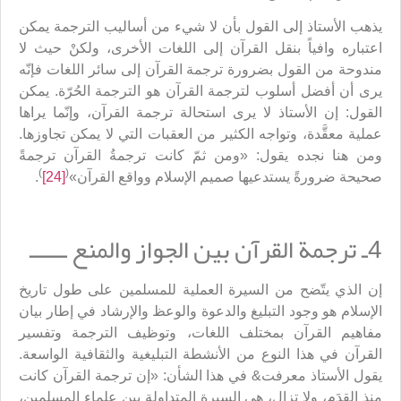
يذهب الأستاذ إلى القول بأن لا شيء من أساليب الترجمة يمكن
اعتباره وافياً بنقل القرآن إلى اللغات الأخرى، ولكنْ حيث لا
مندوحة من القول بضرورة ترجمة القرآن إلى سائر اللغات فإنّه
يرى أن أفضل أسلوب لترجمة القرآن هو الترجمة الحُرّة. يمكن
القول: إن الأستاذ لا يرى استحالة ترجمة القرآن، وإنّما يراها
عملية معقَّدة، وتواجه الكثير من العقبات التي لا يمكن تجاوزها.
ومن هنا نجده يقول: «ومن ثمّ كانت ترجمةُ القرآن ترجمةً
)
(
صحيحة ضرورةً يستدعيها صميم الإسلام وواقع القرآن»
[24]
.
4ـ ترجمة القرآن بين الجواز والمنع ــــــ
إن الذي يتّضح من السيرة العملية للمسلمين على طول تاريخ
الإسلام هو وجود التبليغ والدعوة والوعظ والإرشاد في إطار بيان
مفاهيم القرآن بمختلف اللغات، وتوظيف الترجمة وتفسير
القرآن في هذا النوع من الأنشطة التبليغية والثقافية الواسعة.
يقول الأستاذ معرفت& في هذا الشأن: «إن ترجمة القرآن كانت
منذ القِدَم، ولا تزال، هي السيرة المتداولة بين علماء المسلمين،