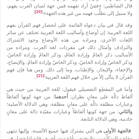
قال الشاطبي: «فمَنْ أراد تفهمه فمن جهة لسان العرب يفهم،
)
[20]
(
ولا سبيل إلى تطلُّب فهمه من غير هذه الجهة»
.
وقد قال في بيان دعواه القائمة على انحصار فهم القرآن بفهم
اللغة العربية: إن أوضاع وأساليب اللغة العربية تختلف عن سائر
اللغات الأخرى، ومراده من هذه الأوضاع وجود الاشتراك
والترادف وأمثال ذلك في مفردات لغة العرب. ومراده من
الأساليب ذكر العامّ وإرادة العامّ، وذكر العامّ وإرادة الخاصّ،
وذكر الخاصّ وإرادة الخاصّ، وذكر الخاصّ وإرادة العامّ، والإيضاح،
والإخفاء، والإيجاز، والإطناب، وما إلى ذلك. ومن هنا فإن فهم
)
[21]
(
القرآن لا يتأتّى إلاّ من خلال فهم اللغة العربية
.
وأما في المقطع التفصيلي فيقول: للغة العربية من حيث هي
ألفاظ دالّة على معانٍ نظران:
أحدهما
: من جهة كونها ألفاظاً
وعبارات مطلقة دالّة على معانٍ مطلقة، وهي الدلالة الأصلية؛
والثاني
: من جهة كونها ألفاظاً وعبارات مقيّدة دالة على معانٍ
خادمة، وهي الدلالة التابعة.
فالجهة الأولى
هي التي يشترك فيها جميع الألسنة، وإليها تنتهي
مقاصد المتكلِّمين، ولا تختص بأمّةٍ دون أخرى، فإنه إذا حصل في