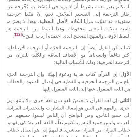
المتكلِّم بغير لغته، بشرط أن لا يزيد في البَسْط بما يُخْرجه عن
إطار الترجمة إلى التفسير الَمحْض. نعم، إنّ هكذا «ترجمة
معنوية» قد تفوِّت مزايا الكلام الأصل اللفظية، وهذا لا يضرّ ما
دامت سلامة المعنى محفوظة. وهذا النمط من الترجمة هو
)
[12]
(
النمط الأوفى والمنهج الصحيح الذي اعتمده أرباب الفنّ»
.
كما يمكن القول أيضاً: إن الترجمة الحرّة أو الترجمة الارتباطية
أكثر تناغماً وانسجاماً مع الأهداف العامّة والكلّية للقرآن من
الترجمة الحرفية؛ وذلك للأسباب التالية:
الأوّل
: إن القرآن كتاب هداية ودعوة إلهيّة، وإن الترجمة الحرّة
أبلغ من الترجمة الحرفية واللفظية في إيصال الدعوة والخطاب
من اللغة المنقول عنها إلى اللغة المنقول إليها.
الثاني
: إن لغة القرآن لا تختصّ بلغةٍ دون لغة أخرى، ولا بأمّةٍ دون
أخرى، والمهم في البين هو إيصال البشارات والتحذيرات القرآنية
إلى جميع الناس. ومن الواضح أن الناس ليسوا جميعهم من
العرب، وليس جميع الناس يمكنهم تعلُّم اللغة العربية؛ كي يفهموا
خطاب القرآن من القرآن مباشرة. فالمهمّ إذن هو إيصال خطاب