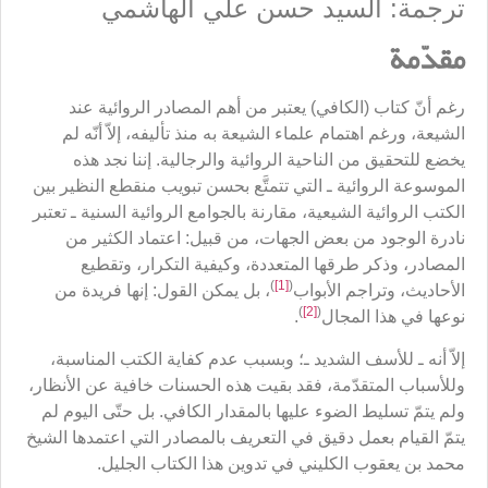
ترجمة: السيد حسن علي الهاشمي
مقدّمة
رغم أنّ كتاب (الكافي) يعتبر من أهم المصادر الروائية عند
الشيعة، ورغم اهتمام علماء الشيعة به منذ تأليفه، إلاّ أنّه لم
يخضع للتحقيق من الناحية الروائية والرجالية. إننا نجد هذه
الموسوعة الروائية ـ التي تتمتَّع بحسن تبويب منقطع النظير بين
الكتب الروائية الشيعية، مقارنة بالجوامع الروائية السنية ـ تعتبر
نادرة الوجود من بعض الجهات، من قبيل: اعتماد الكثير من
المصادر، وذكر طرقها المتعددة، وكيفية التكرار، وتقطيع
)
[1]
(
الأحاديث، وتراجم الأبواب
، بل يمكن القول: إنها فريدة من
)
[2]
(
نوعها في هذا المجال
.
إلاّ أنه ـ للأسف الشديد ـ؛ وبسبب عدم كفاية الكتب المناسبة،
وللأسباب المتقدّمة، فقد بقيت هذه الحسنات خافية عن الأنظار،
ولم يتمّ تسليط الضوء عليها بالمقدار الكافي. بل حتّى اليوم لم
يتمّ القيام بعمل دقيق في التعريف بالمصادر التي اعتمدها الشيخ
محمد بن يعقوب الكليني في تدوين هذا الكتاب الجليل.