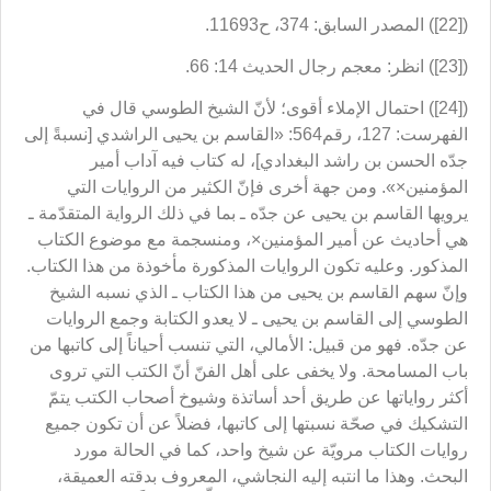
([22]) المصدر السابق: 374، ح11693.
([23]) انظر: معجم رجال الحديث 14: 66.
([24]) احتمال الإملاء أقوى؛ لأنّ الشيخ الطوسي قال في
الفهرست: 127، رقم564: «القاسم بن يحيى الراشدي [نسبةً إلى
جدّه الحسن بن راشد البغدادي]، له كتاب فيه آداب أمير
المؤمنين×». ومن جهة أخرى فإنّ الكثير من الروايات التي
يرويها القاسم بن يحيى عن جدّه ـ بما في ذلك الرواية المتقدّمة ـ
هي أحاديث عن أمير المؤمنين×، ومنسجمة مع موضوع الكتاب
المذكور. وعليه تكون الروايات المذكورة مأخوذة من هذا الكتاب.
وإنّ سهم القاسم بن يحيى من هذا الكتاب ـ الذي نسبه الشيخ
الطوسي إلى القاسم بن يحيى ـ لا يعدو الكتابة وجمع الروايات
عن جدّه. فهو من قبيل: الأمالي، التي تنسب أحياناً إلى كاتبها من
باب المسامحة. ولا يخفى على أهل الفنّ أنّ الكتب التي تروى
أكثر رواياتها عن طريق أحد أساتذة وشيوخ أصحاب الكتب يتمّ
التشكيك في صحّة نسبتها إلى كاتبها، فضلاً عن أن تكون جميع
روايات الكتاب مرويّة عن شيخ واحد، كما في الحالة مورد
البحث. وهذا ما انتبه إليه النجاشي، المعروف بدقته العميقة،