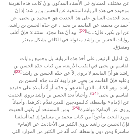
عن مختلف المشايخ في الأسناد المذكور، وإنْ كانت هذه القرينة
موجودة في هذه الرواية المنتخبة عن الحسن بن راشد؛ إذ إنّ
سند الحديث السابق على هذا الحديث هو: «محمد بن يحيى، عن
أحمد بن محمد، عن القاسم بن يحيى، عن جدّه الحسن بن راشد،
)
[22]
(
عن ابن بكير، قال:…»
. بيد أنّ هذا مجرّد استثناء؛ فإنّ أغلب
روايات الحسن بن راشد منقولة في الكافي بشكل مبعثر
ومتفرّق.
إنّ الدليل الرئيس على أخذ هذه الرواية، بل وجميع روايات
القاسم بن يحيى في الكتب الأربعة، من كتاب جدّه الحسن بن
)
[23]
(
راشد هو أنّ القاسم لا يروي إلاّ عن جدّه الحسن بن راشد
.
وعليه فإنّ القاسم بن يحيى هو راوية كتاب جدّه الحسن بن
راشد، وهو الكتاب الذي ألَّفه هو أو جدّه، أو أنّه أملاه على حفيده
)
[24]
(
القاسم بن يحيى
. وأحياناً نجد الحسن بن راشد يروي الحديث
عن الإمام× بواسطة، كالنموذجين اللذين تقدَّم ذكرهما، وأحياناً
)
[25]
(
يروي عن الإمام× مباشرة
. ومن المستبعد أن يكون الحديث
مورد البحث مأخوذاً من كتاب محمد بن مسلم؛ إذ كما أسلفنا
فإنّ الحسن بن راشد يروي الكثير من الأحاديث عن الإمام×
مباشرةً ومن دون واسطة، كما أنّه في الكثير من الموارد التي