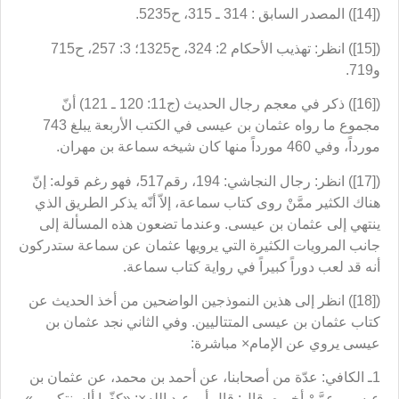
([14]) المصدر السابق : 314 ـ 315، ح5235.
([15]) انظر: تهذيب الأحكام 2: 324، ح1325؛ 3: 257، ح715
و719.
([16]) ذكر في معجم رجال الحديث (ج11: 120 ـ 121) أنّ
مجموع ما رواه عثمان بن عيسى في الكتب الأربعة يبلغ 743
مورداً، وفي 460 مورداً منها كان شيخه سماعة بن مهران.
([17]) انظر: رجال النجاشي: 194، رقم517، فهو رغم قوله: إنّ
هناك الكثير ممَّنْ روى كتاب سماعة، إلاّ أنّه يذكر الطريق الذي
ينتهي إلى عثمان بن عيسى. وعندما تضعون هذه المسألة إلى
جانب المرويات الكثيرة التي يرويها عثمان عن سماعة ستدركون
أنه قد لعب دوراً كبيراً في رواية كتاب سماعة.
([18]) انظر إلى هذين النموذجين الواضحين من أخذ الحديث عن
كتاب عثمان بن عيسى المتتاليين. وفي الثاني نجد عثمان بن
عيسى يروي عن الإمام× مباشرة:
1ـ الكافي: عدّة من أصحابنا، عن أحمد بن محمد، عن عثمان بن
عيسى، عمَّنْ أخبره، قال: قال أبو عبد الله×: «كفّوا ألسنتكم…».