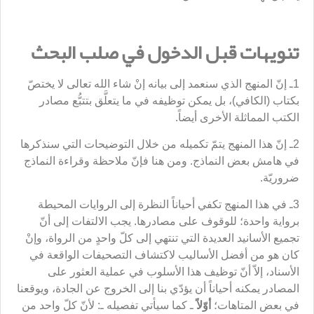
تنويهات قبل الدخول في صلب البحث
1ـ إنّ المنهج الذي سنعمد إلى بيانه إنْ شاء الله تعالى لا يختصّ
بكتاب (الكافي)، بل يمكن توظيفه في ما يتعلَّق بتتبُّع مصادر
الكتب المماثلة الأخرى أيضاً.
2ـ إنّ هذا المنهج يتمّ تكميله من خلال التوضيحات التي سنذكرها
في هامش بعض النماذج. ومن هنا فإنّ ملاحظة وقراءة النماذج
ضروريّة.
3ـ في هذا المنهج تكفي أحياناً النظرة إلى الروايات المحيطة
برواية واحدة؛ للوقوف على مصادرها. يجب الالتفات إلى أنّ
تجميع الأسانيد العديدة التي تنتهي إلى كلّ واحدٍ من الرواة، وإنْ
كان هو من أفضل الأساليب لاكتشاف التصحيفات الواقعة في
الأسناد، إلاّ أنّ توظيف هذا الأسلوب في عملية العثور على
المصادر يمكنه أحياناً أن يؤدّي بنا إلى الخروج عن الجادة، ويوقعنا
في بعض المتاهات؛
أوّلاً
ـ كما سيأتي تفصيله ـ: لأنّ كلّ واحد من