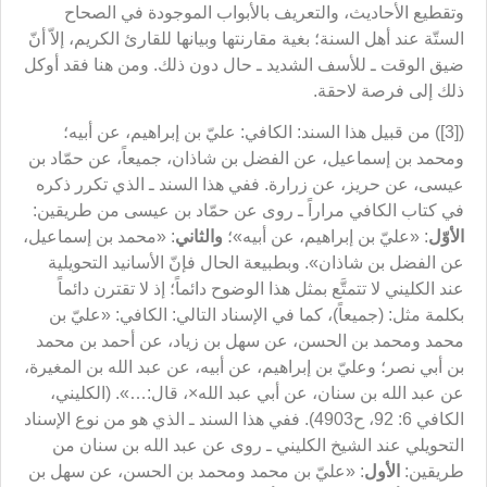
وتقطيع الأحاديث، والتعريف بالأبواب الموجودة في الصحاح
الستّة عند أهل السنة؛ بغية مقارنتها وبيانها للقارئ الكريم، إلاّ أنّ
ضيق الوقت ـ للأسف الشديد ـ حال دون ذلك. ومن هنا فقد أوكل
ذلك إلى فرصة لاحقة.
([3]) من قبيل هذا السند: الكافي: عليّ بن إبراهيم، عن أبيه؛
ومحمد بن إسماعيل، عن الفضل بن شاذان، جميعاً، عن حمّاد بن
عيسى، عن حريز، عن زرارة. ففي هذا السند ـ الذي تكرر ذكره
في كتاب الكافي مراراً ـ روى عن حمّاد بن عيسى من طريقين:
الأوّل
: «عليّ بن إبراهيم، عن أبيه»؛
والثاني
: «محمد بن إسماعيل،
عن الفضل بن شاذان». وبطبيعة الحال فإنّ الأسانيد التحويلية
عند الكليني لا تتمتَّع بمثل هذا الوضوح دائماً؛ إذ لا تقترن دائماً
بكلمة مثل: (جميعاً)، كما في الإسناد التالي: الكافي: «عليّ بن
محمد ومحمد بن الحسن، عن سهل بن زياد، عن أحمد بن محمد
بن أبي نصر؛ وعليّ بن إبراهيم، عن أبيه، عن عبد الله بن المغيرة،
عن عبد الله بن سنان، عن أبي عبد الله×، قال:…». (الكليني،
الكافي 6: 92، ح4903). ففي هذا السند ـ الذي هو من نوع الإسناد
التحويلي عند الشيخ الكليني ـ روى عن عبد الله بن سنان من
طريقين:
الأول
: «عليّ بن محمد ومحمد بن الحسن، عن سهل بن