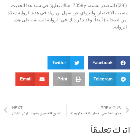
([29]) المصدر نفسه، ح7359. هناك تعليقٌ في سند هذا الحديث
بسبب الاختصار. والرواي عن سهل بن زياد في هذه الرواية (عدّة
من اصحابنا) أيضاً. وقد ذكر ذلك في الرواية السابقة على هذه
الرواية.
Twitter
Facebook
Email
Print
Telegram
NEXT
PREVIOUS
جذور العنف في الإنسان نظرة سايكولوجيّة لتداعيات الحبّ والكراهية
المنهج التفسيري وضرب القرآن بالقرآن
اترك تعليقاً