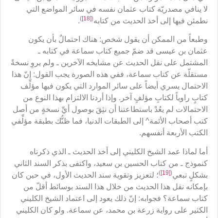
لا ينافي مصدريّة كتاب عثمان نفسه في سائر المواضع التي
)
[18]
(
نطمئن فيها إلى أخذ الحديث من كتابه
.
وطبعاً من الممكن أن يقول شخص: هناك احتمالٌ بأن يكون
عثمان بن عيسى قد ضمّ جميع كتاب سماعة في كتابه ـ
المشتمل على نقل الحديث عن مشايخه الآخرين ـ ولم يروِ نسخةً
مستقلّة عن كتاب سماعة، ففي هذه الصورة يجب القول: إنّ هذا
الاحتمال يسري أيضاً على سائر الموارد التي يكون فيها مؤلِّف
كتابٍ راوياً لكتابِ مؤلفٍ آخر. وإذا أردنا الالتزام بهذا النوع من
الاحتمالات لم يعُدْ باستطاعتنا أن نثِقَ بوصول أيِّ نسخةٍ من أصل
كتب أصحاب الأئمة^ إلى الطبقات الدنيا، فما ظنُّك بطبقة مؤلِّفي
الكتب الأربعة أنفسهم.
أما لماذا عمد الشيخ الكليني إلى أخذ الحديث ـ الذي ذكرناه
كنموذج ـ من كتاب الحسين بن سعيد، واكتفى بذكر السند الثاني
)
[19]
(
بشكلٍ تبعي
؛ لتعزيز وتقوية سند الحديث الأول، في حين كان
بإمكانه نقل هذا الحديث من خلال هذا السند بوسائط أقلّ من
كتاب سماعة؟ فجوابه: إنّ ذلك يعود إلى اعتماد الشيخ الكليني
الكثير على رواية زرعة بن محمد، عن سماعة. ولو كان الكليني