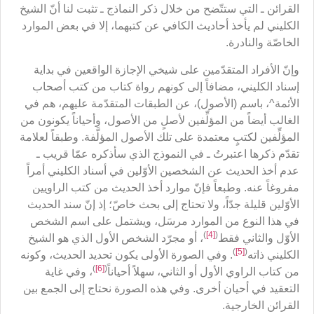
القرائن ـ التي ستتّضح من خلال ذكر النماذج ـ تثبت لنا أنّ الشيخ
الكليني لم يأخذ أحاديث الكافي عن كتبهما، إلا في بعض الموارد
الخاصّة والنادرة.
وإنّ الأفراد المتقدّمين على شيخي الإجازة الواقعين في بداية
إسناد الكليني، مضافاً إلى كونهم رواة كتاب من كتب أصحاب
الأئمة^، باسم (الأصول)، عن الطبقات المتقدّمة عليهم، هم في
الغالب أيضاً من المؤلِّفين لأصلٍ من الأصول، وأحياناً يكونون من
المؤلِّفين لكتبٍ معتمدة على تلك الأصول المؤلَّفة. وطبقاً لعلامة
تقدّم ذكرها اعتبرتُ ـ في النموذج الذي سأذكره عمّا قريب ـ
عدم أخذ الحديث عن الشخصين الأوّلين في أسناد الكليني أمراً
مفروغاً عنه. وطبعاً فإنّ موارد أخذ الحديث من كتب الراويين
الأوّلين قليلة جدّاً، ولا تحتاج إلى بحث خاصّ؛ إذ إنّ سند الحديث
في هذا النوع من الموارد مرسَل، ويشتمل على اسم الشخص
)
[4]
(
الأوّل والثاني فقط
، أو مجرّد الشخص الأول الذي هو الشيخ
)
[5]
(
الكليني ذاته
. وفي الصورة الأولى يكون تحديد الحديث، وكونه
)
[6]
(
من كتاب الراوي الأول أو الثاني، سهلاً أحياناً
، وفي غاية
التعقيد في أحيان أخرى. وفي هذه الصورة نحتاج إلى الجمع بين
القرائن الخارجية.