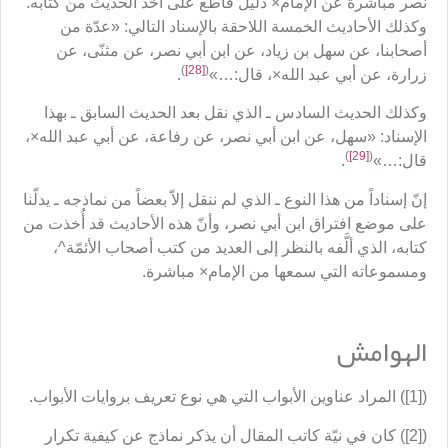
نصر مباشرة عن الإمام× دليلٌ قاطع على أخذ الحديث من كتابه.
وكذلك الأحاديث الخمسة اللاحقة بالإسناد التالي: «عدّة من
أصحابنا، عن سهل بن زياد، عن ابن أبي نصر، عن مثنّى، عن
)
[28]
(
زرارة، عن أبي عبد الله×، قال:…»
.
وكذلك الحديث السادس ـ الذي نقل بعد الحديث السابق ـ بهذا
الإسناد: «سهل، عن ابن أبي نصر، عن رفاعة، عن أبي عبد الله×،
)
[29]
(
قال:…»
.
إنّ إسناداً من هذا النوع ـ الذي لم ننقل إلاّ بعضاً من نماذجه ـ يدلّنا
على موضع افتراق ابن أبي نصر، وأنّ هذه الأحاديث قد أُخذت من
كتابه، الذي ألَّفه بالنظر إلى العديد من كتب أصحاب الأئمّة^،
ومسموعاته التي سمعها من الإمام× مباشرة.
الهوامش
([1]) المراد عناوين الأبواب التي هي نوع تعريف بروايات الأبواب.
([2]) كان في نيّة كاتب المقال أن يذكر نماذج عن كيفية تكرار