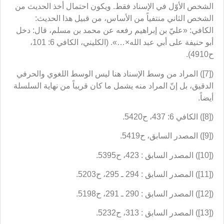
الشخص الأوّل في الإسناد فقط. ويكون احتمال أخذ الحديث من
الشخص الثاني منتفياً من الأساس، من قبيل هذا الحديث:
الكافي: «عليّ بن إبراهيم رفعه عن محمد بن مسلم، قال: دخل
أبو حنيفة على أبي عبد الله×…». (الكليني، الكافي 6: 101،
ح4910).
([7]) المراد من وسط الإسناد هنا ليس الوسط اللغوي والحرفي
الدقيق، بل إنّ المراد منه يشمل ما كان قريباً من نهاية السلسلة
أيضاً.
([8]) الكافي 6: 437، ح5420.
([9]) المصدر السابق، ح5419.
([10]) المصدر السابق : 423، ح5395.
([11]) المصدر السابق : 294 ـ 295، ح5203.
([12]) المصدر السابق : 290 ـ 291، ح5198.
([13]) المصدر السابق : 313، ح5232.