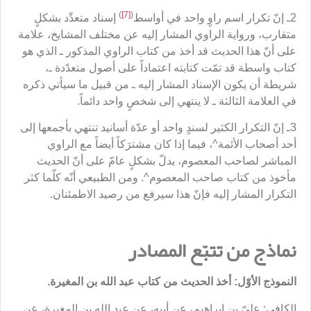
)
[7]
(
2ـ إنّ تكرار اسم راوٍ واحد في أواسط
إسناد متعدِّد بشكلٍ
متقارب، ورواية الراوي المشار إليه عن مختلف المشايخ، علامة
على أنّ هذا الحديث قد أخذ من كتاب الراوي المذكور ـ الذي هو
كتاب واسطة قد تمّت كتابته اعتماداً على أصول متعدّدة ـ،
شريطة أن يكون الإسناد المشار إليه ـ من قبيل ما سيأتي ذكره
في العلامة الثالثة ـ لا ينتهي إلى شخصٍ واحد دائماً.
3ـ إنّ التكرار الكثير لسندٍ واحد أو عدّة أسانيد تنتهي بأجمعها إلى
أحد أصحاب الأئمة^، فيما إذا كان مشترَكاً أيضاً مع الراوي
المباشر لصاحب المعصوم، يدلّ بشكلٍ عامّ على أنّ الحديث
مأخوذ من كتاب صاحب المعصوم^. ومن الطبيعي أنّه كلّما كثر
التكرار المشار إليه فإنّ هذا سيرفع من رصيد الاطمئنان.
نماذج من تتبّع المصادر
النموذج الأوّل: أخذ الحديث من كتاب عبد الله بن المغيرة.
الكافي: عليّ بن إبراهيم، عن أبيه، عن عبد الله بن المغيرة، عن