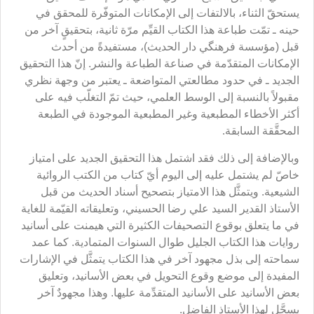
يستحقّ الثناء، بالالتفات إلى الإمكانات المتوفّرة للمحقق في
حينه ـ تمّت طباعة هذا الكتاب القيِّم مرّة ثانية، بتحقيقٍ آخر من
قبل (مؤسسة فرهنگي دار الحديث)، مستفيدةً من أحدث
الإمكانات المتقدّمة في صناعة الطباعة والنشر. إنّ هذا التحقيق
الجديد ـ في حدود مطالعتي المتواضعة ـ يعتبر من وجهة نظري
مقبولاً بالنسبة إلى الوسط العلمي، حيث تمّ التغلّب فيه على
أكثر الأخطاء المطبعية وغير المطبعية الموجودة في الطبعة
المحقَّقة السابقة.
وبالإضافة إلى ذلك فقد اشتمل هذا التحقيق الجديد على امتياز
خاصّ لم يشتمل عليه إلى اليوم أيّ كتاب من الكتب الروائية
الشيعية. ويتمثَّل هذا الامتياز بتصحيح أسناد الحديث من قبل
الأستاذ القدير السيد علي رضا الحسيني، وتعليقاته القيّمة للغاية
في ما يتعلق بوقوع التصحيفات الكثيرة التي هيمنت على أسانيد
روايات هذا الكتاب الجليل طوال السنوات المتمادية. كما عمد
سماحته إلى بذل مجهود آخر في هذا الكتاب يتمثَّل في الإشارات
المفيدة إلى موضع وقوع التحويل في بعض الأسانيد، وتعليق
بعض الأسانيد على الأسانيد المتقدِّمة عليها. وهذا مجهودٌ آخر
يسجَّل لهذا الأستاذ الفاضل.