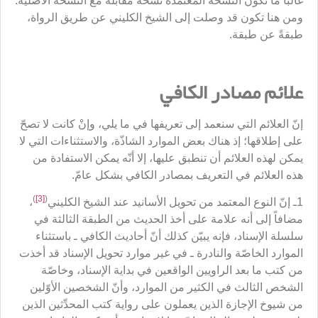
غالباً ما تكون النسخة المعتمدة نسخة مقابلة مع النسخة الأصليّة.
ومن هنا تكون قد وصلت إلى الشيخ الكليني عن طريق الرواة،
طبقةً عن طبقة.
علائم مصادر الكافي
إنّ العلائم التي سنعمد إلى تعريفها في ما يلي، وإنْ كانت لا تصحّ
على إطلاقها؛ إذ هناك بعض الموارد الشاذّة، والاستثناءات التي لا
يمكن لهذه العلائم أن تنطبق عليها، إلا أنّه يمكن الاستفادة من
هذه العلائم في التعريف بمصادر الكافي بشكل عامّ.
)
[3]
(
1ـ إنّ النوع المعتمد من تحويل الأسانيد عند الشيخ الكليني
،
مضافاً إلى أنه علامة على أخذ الحديث من الطبقة الثالثة في
سلسلة الإسناد، فإنه يبيّن كذلك أنّ أحاديث الكافي ـ باستثناء
الموارد الخاصّة والنادرة ـ في غير موارد تحويل الإسناد قد أخذت
من كتب ما بعد الراويين الواقعين في بداية الإسناد، وخاصّة
الشخص الثالث في الكثير من الموارد، وأنّ الشخصين الأوّلين
من شيوخ الإجازة الذين يعملون على رواية كتب المحدِّثين الذين