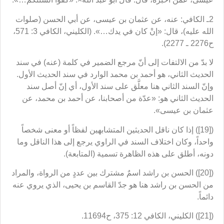
2ـ الكافي: عنه، عن عثمان بن عيسى، عن أبي الحسن (صلوات
الله عليه)، قال: «إنْ كان في يدك…». (الكليني، الكافي 3: 571،
ح2276 ـ 2277).
لا بدّ من الالتفات إلى أنّ مرجع الضمير في كلمة (عنه) في سند
الحديث الثاني، هو أحمد بن محمد الوارد في سند الحديث الأول.
وإنّ السند الثاني هنا معلَّق على سند الأول، أي إنّ أصل سند
الحديث الثاني هو: «عدّة من أصحابنا، عن أحمد بن محمد، عن
عثمان بن عيسى».
([19]) إذا كان ناقل الحديثين المتشابهين لفظاً أو معنى شخصاً
واحداً، وكان اختلاف السند في الراوي يرجع إلى هذا الناقل وما
دونه، أطلق على هذه الظاهرة تسمية (المتابعة).
([20]) الحسن بن راشد اسمٌ مشترك بين عددٍ من الرواة، والمراد
من الحسن بن راشد هنا هو جدّ القاسم بن يحيى، الذي يروي عنه
دائماً.
([21]) الكليني، الكافي 12: 375، ح11694.