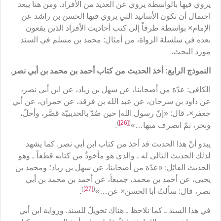
يروي فيها بالواسطة يروي عن العديد من الأفراد. ومن هنا يبعد
احتمال أن تكون الأسانيد التي يروي فيها الحسن بن راشد عن
الإمام× بواسطة طرقاً إلى كتب أحاديث الأفراد الذين يقعون
بعده في سلسلة الرواة، من أمثال: محمد بن مسلم في السند
مورد البحث.
النموذج الرابع: أخذ الحديث من كتاب أحمد بن محمد بن أبي نصر.
الكافي: عدّة من أصحابنا، عن سهل بن زياد، عن ابن أبي نصر،
عن داود بن سرحان، عن عبد الله بن فرقد، عن حمران، عن أبي
جعفر×، قال: «إنّ رسول الله| حين صُدّ بالحديبيّة قصَّر، وأحلّ،
)
[26]
(
ونحر، ثمّ انصرف منها…»
.
يبدو أنّ هذا الحديث قد أخذ من كتاب ابن أبي نصر. كما يشهد
لذلك الحديث التالي له ـ والذي هو مأخوذٌ من كتابه قطعاً ـ وهو
الحديث القائل: «عدّة من أصحابنا، عن سهل بن زياد؛ ومحمد بن
يحيى، عن أحمد بن محمد، جميعاً، عن أحمد بن محمد بن أبي
)
[27]
(
نصر، قال: سألتُ أبا الحسن× عن…»
.
في هذا السند ـ كما نلاحظ ـ هناك تحويلٌ للسند. ورواية ابن أبي