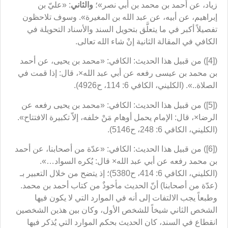
زياد، عن أحمد بن محمد بن أبي نصر»؛
والثاني
: «عليّ بن
إبراهيم، عن أبيه، عن عبد الله بن المغيرة». وسوف تلاحظون
تفصيلاً أكبر في ما يتعلَّق بتحويل السند والأسناد التحويلة في
الكافي في المقالة الثانية إنْ شاء الله تعالى.
([4]) من قبيل هذا الحديث: الكافي: «محمد بن يحيى، عن أحمد
بن محمد بن عيسى رفعه عن أبي عبد الله×، قال: إذا قمت في
الصلاة..». (الكليني، الكافي 6: 114، ح4926).
([5]) من قبيل هذا الحديث: الكافي: «محمد بن يحيى رفعه عن
الرضا×، قال: الإمام يحمل أوهام مَنْ خلفه، إلاّ تكبيرة الافتتاح».
(الكليني، الكافي 6: 248، ح5146).
([6]) من قبيل هذا الحديث: الكافي: «عدّة من أصحابنا، عن أحمد
بن محمد رفعه عن أبي عبد الله× قال: يُكره السواد…».
(الكليني، الكافي 6: 414، ح5380)؛ إذ يتضح من خلال التعبير بـ
(عدّة من أصحابنا) أنّ الحديث مأخوذٌ من كتاب أحمد بن محمد.
وطبعاً يجب الالتفات إلى أنه في الموارد التي لا يكون فيها
الشخص الثاني شيخاً للشخص الأول، وكان بين هذين الشخصين
انقطاع في السند، كان الحديث بحكم الموارد التي يُذكر فيها