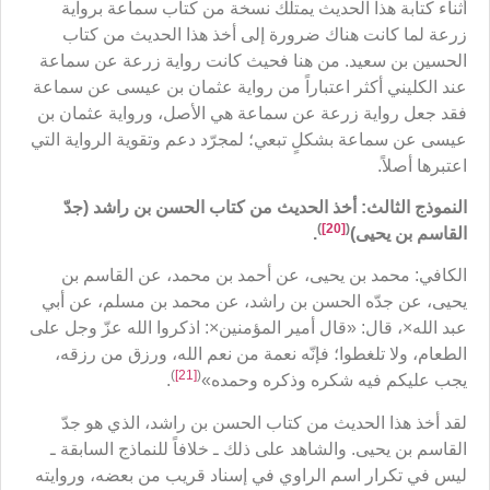
أثناء كتابة هذا الحديث يمتلك نسخة من كتاب سماعة برواية
زرعة لما كانت هناك ضرورة إلى أخذ هذا الحديث من كتاب
الحسين بن سعيد. من هنا فحيث كانت رواية زرعة عن سماعة
عند الكليني أكثر اعتباراً من رواية عثمان بن عيسى عن سماعة
فقد جعل رواية زرعة عن سماعة هي الأصل، ورواية عثمان بن
عيسى عن سماعة بشكلٍ تبعي؛ لمجرّد دعم وتقوية الرواية التي
اعتبرها أصلاً.
النموذج الثالث: أخذ الحديث من كتاب الحسن بن راشد (جدّ
)
[20]
(
القاسم بن يحيى)
.
الكافي: محمد بن يحيى، عن أحمد بن محمد، عن القاسم بن
يحيى، عن جدّه الحسن بن راشد، عن محمد بن مسلم، عن أبي
عبد الله×، قال: «قال أمير المؤمنين×: اذكروا الله عزّ وجل على
الطعام، ولا تلغطوا؛ فإنّه نعمة من نعم الله، ورزق من رزقه،
)
[21]
(
يجب عليكم فيه شكره وذكره وحمده»
.
لقد أخذ هذا الحديث من كتاب الحسن بن راشد، الذي هو جدّ
القاسم بن يحيى. والشاهد على ذلك ـ خلافاً للنماذج السابقة ـ
ليس في تكرار اسم الراوي في إسناد قريب من بعضه، وروايته