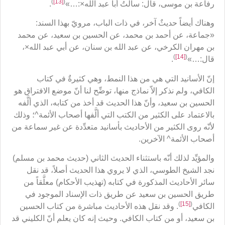
)
[13]
(
رفاعة بن موسى، قال: سألتُ أبا عبد الله×:…»
.
وهناك أيضاً حديثٌ آخر، في ذات الباب، مرويّ بهذا السند:
«جماعة، عن أحمد بن محمد، عن الحسين بن سعيد، عن محمد
بن مهران الكرخي، عن عبد الله بن سنان، عن أبي عبد الله×،
)
[14]
(
قال:…»
.
إنّ الأسانيد التي هي من هذا النمط، وهي كثيرةٌ في كتاب
الكافي، ولم نذكر إلاّ نماذج منها، توضِّح لنا أنّ موضع الافتراق هو
الحسين بن سعيد، وأنّ هذا الحديث قد أخذ من كتابه، الذي ألَّفه
بالاعتماد على الكثير من الكتب التي ألَّفها أصحاب الأئمة^؛ وذلك
لأنّه روى الكثير من الأحاديث بأسانيد متعدِّدة عن غير سماعة من
أصحاب الأئمة^ الآخرين.
والمؤيِّد لذلك أنّه باستثناء الحديث الثاني (حديث محمد بن مسلم)
نجد الشيخ الطوسي، الذي لا يروي هذا الحديث أصلاً، قد نقل
سائر الأحاديث المذكورة في كتابه (تهذيب الأحكام) معلَّقاً من
طريق الحسين بن سعيد عن طريق ذات الإسناد الموجود في
)
[15]
(
الكافي
. وقد نقل هذه الأحاديث مباشرة من كتاب الحسين
بن سعيد، أو من كتاب الكافي. وحيث إنه كان يعلم أنّ الكليني قد