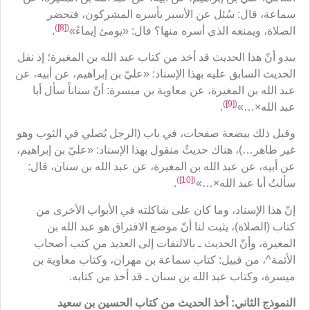
سماعة، قال: سُئل عن الأسير يأسره المشركون، فتحضر
)
[8]
(
الصلاة، ويمنعه الذي أسره منها؟ قال: «يومئ إيماءً»
.
يبدو أنّ هذا الحديث قد أخذ من كتاب عبد الله بن المغيرة؛ إذ نقل
الحديث السابق عليه بهذا الإسناد: «عليّ بن إبراهيم، عن أبيه، عن
عبد الله بن المغيرة، عن معاوية بن ميسرة: أنّ سناناً سأل أبا
)
[9]
(
عبد الله×…»
.
وقبل ذلك ببضعة صفحات، في باب (الرجل يُصلي في الثوب وهو
غير طاهر…)، هناك حديثٌ منقول بهذا الإسناد: «عليّ بن إبراهيم،
عن أبيه، عن عبد الله بن المغيرة، عن عبد الله بن سنان، قال:
)
[10]
(
سألتُ أبا عبد الله×…»
.
إنّ هذا الإسناد، وما كان على شاكلته في الأبواب الأخرى من
كتاب (الصلاة)، يثبت لنا أنّ موضع الافتراق هو عبد الله بن
المغيرة، وأنّ الحديث ـ بالالتفات إلى العديد من كتب أصحاب
الأئمة^، من قبيل: كتاب سماعة بن مهران، وكتاب معاوية بن
ميسرة، وكتاب عبد الله بن سنان ـ قد أخذ من كتابه.
النموذج الثاني: أخذ الحديث من كتاب الحسين بن سعيد