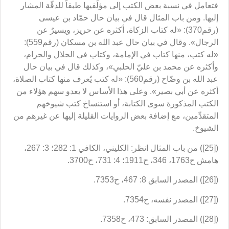
فتعامل في نسبة بعض الكتب إلى مؤلِّفيها طبقاً للدقّة المشار
إليها. ومن باب المثال قال في بيان حال حمّاد بن عيسى
(رقم370): «له كتاب الزكاة، أكثره عن حريز، ويسيرٌ عن
الرجال». وقال في بيان حال عبد الله بن مسكان (رقم559):
«له كتب، منها كتاب في الإمامة، وكتاب في الحلال والحرام،
وأكثره عن محمد بن عليّ الحلبي»، وكذلك قال في بيان حال
عبد الله بن وضّاح (رقم560): «له كتب يُعرف منها كتاب الصلاة،
أكثره عن أبي بصير». وعلى هذا الأساس لا يعدو سهم هؤلاء من
الكتب المذكورة سوى الكتابة، أو استنساخ كتب شيوخهم
المتقدِّمين، مع إضافة بعض الروايات القليلة إليها عن غيرهم من
الشيوخ.
([25]) من باب المثال انظر: الكليني، الكافي 1: 282؛ 3: 267،
هامش ح1763، 346، ح1911؛ 4: 731، ح3700.
([26]) المصدر السابق 8: 467، ح7353.
([27]) المصدر نفسه، ح7354.
([28]) المصدر السابق: 473، ح7358.