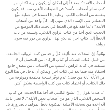
أصحاب الأئمة^، مضافاً إلى إمكان أن يكون راوية لكتابٍ من
كتب سائر أصحاب الأئمة^ في الطبقات الأعلى منه، قد يكون
بنفسه من أصحاب الكتب. وعليه إذا اعتمدنا في عملية تتبُّع
المصادر على الإسناد الذي ينتهي إلى كلّ واحد من أصحاب
الأئمة^ دائماً فقد نقع في الخلط في تحديد ذلك الموضع من
الحديث الذي أخذ من كتاب الراوي الفلاني، وننسبه من باب
الخطأ إلى كتابٍ آخر، لم يكن لهذا الراوي من دور فيه سوى
روايته.
وثانياً
: إنّ المحدّث عند تأليفه كلّ واحد من كتبه الروائية الجامعة،
من قبيل: كتاب الصلاة، أو كتاب الزكاة، من المحتمل أن لا
يستفيد في كتابه الراهن ـ لسببٍ من الأسباب ـ من مصدرٍ جامع
استفاد منه فيما بعد في كتاب آخر. ويمكن أن تدخل في هذا النوع
من الأدلّة أدلة من قبيل: عدم توفّر نسخة معتمدة وموثوقة من
ذلك الكتاب، أو اعتماد كتاب من كتب الواسطة بشكلٍ أكثر.
4ـ عندما نقول: إنّ الشيخ الكليني قد أخذ هذا الحديث عن كتاب
الشخص الفلاني، الذي هو من أصحاب بعض الأئمّة^، لا نعني بذلك
أنّه أخذه من نسخته الأصلية المكتوبة بخطّ المؤلِّف بالضرورة. بل