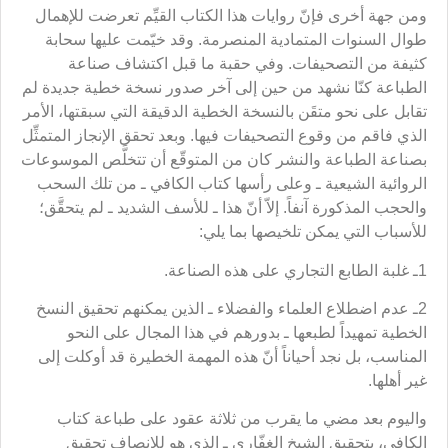
ومن جهة أخرى فإنّ روايات هذا الكتاب القيِّم تعرضت للإهمال
طوال السنوات المتمادية المنصرمة. وقد خيّمت عليها سحابة
كثيفة من التصحيفات. وفي حقبة ما قبل اكتشاف صناعة
الطباعة كنّا نشهد من حين إلى آخر صدور نسخة خطية جديدة لم
تقابل على نحو متقَن بالنسخة الخطية الدقيقة التي سبقتها، الأمر
الذي فاقم من وقوع التصحيفات فيها. وبعد تحقق الإنجاز المتمثِّل
بصناعة الطباعة والنشر كان من المتوقّع أن تتخلَّص الموسوعات
الروائية الشيعية ـ وعلى رأسها كتاب الكافي ـ من تلك السحب
والحجب المذكورة آنفاً. إلاّ أنّ هذا ـ للأسف الشديد ـ لم يتحقَّق؛
للأسباب التي يمكن تلخيصها بما يلي:
1ـ غلبة الطابع التجاري على هذه الصناعة.
2ـ عدم اضطلاع العلماء والفضلاء ـ الذين يمكنهم تحقيق النسخ
الخطية تمهيداً لطبعها ـ بدورهم في هذا المجال على النحو
المناسب، بل نجد أحياناً أنّ هذه المهمة الخطيرة قد أوكلت إلى
غير أهلها.
واليوم بعد مضي ما يقرب من ثلاثة عقود على طباعة كتاب
الكافي، بتحقيق الشيخ الغفّاري ـ الذي هو للإنصاف تحقيق