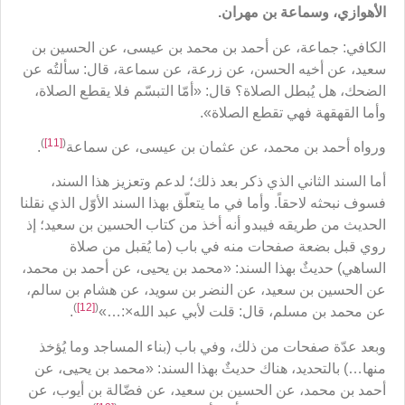
الأهوازي، وسماعة بن مهران.
الكافي: جماعة، عن أحمد بن محمد بن عيسى، عن الحسين بن
سعيد، عن أخيه الحسن، عن زرعة، عن سماعة، قال: سألتُه عن
الضحك، هل يُبطل الصلاة؟ قال: «أمّا التبسّم فلا يقطع الصلاة،
وأما القهقهة فهي تقطع الصلاة».
)
[11]
(
ورواه أحمد بن محمد، عن عثمان بن عيسى، عن سماعة
.
أما السند الثاني الذي ذكر بعد ذلك؛ لدعم وتعزيز هذا السند،
فسوف نبحثه لاحقاً. وأما في ما يتعلّق بهذا السند الأوّل الذي نقلنا
الحديث من طريقه فيبدو أنه أخذ من كتاب الحسين بن سعيد؛ إذ
روي قبل بضعة صفحات منه في باب (ما يُقبل من صلاة
الساهي) حديثٌ بهذا السند: «محمد بن يحيى، عن أحمد بن محمد،
عن الحسين بن سعيد، عن النضر بن سويد، عن هشام بن سالم،
)
[12]
(
عن محمد بن مسلم، قال: قلت لأبي عبد الله×:…»
.
وبعد عدّة صفحات من ذلك، وفي باب (بناء المساجد وما يُؤخذ
منها…) بالتحديد، هناك حديثٌ بهذا السند: «محمد بن يحيى، عن
أحمد بن محمد، عن الحسين بن سعيد، عن فضّالة بن أيوب، عن