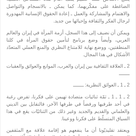
الضاغطة على مفكّريهما، كما يمكن ـ بالانسجام والتواصل
والاهتمام والمشاركة والعمل ـ إعادة الحقوق الإنسانية المهدورة
لرجال الفكر والثقافة وإحيائها من جديد.
ويمكن أن نضيف إلى هذا السجل، أزمة المرأة في إيران والعالم
العربي، وأيضاً وضع برنامج لتأمين حقوق المرأة في كلتا
المنطقتين، ووضع نهاية للامتناع النظري والمنع العملي المتعدّد
الأشكال في هذا المجال.
2 ـ العلاقة الثقافية بين إيران والعرب، الموانع والعوائق والعقبات
ـــــــ
2 ـ 1 ـ العوائق النظرية: ـــــــ
2 ـ 1 ـ 1 ـ ثمّة ثنائيات متضادة تهيمن على فكرنا، تفرض رغبة
في أحد طرفيها ورفضاً في طرفها الآخر، فالتقابل بين الديني
والعلماني والقديم والجديد وغير ذلك من الثنائيّات يقع في هذا
السياق المتسلّط على فكرنا ووعينا.
ويعتقد تقليديّونا أن ما ينفعهم هو إقامة علاقة مع المثقفين