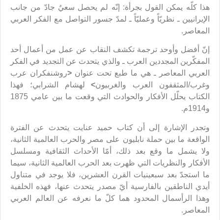
هذا كلّه يمكن القول بجرأة: إنّه لم يحصل سعيٌ جادّ من جانب
الإيرانيين ـ نظريّاً وعمليّاً ـ لمدّ جسور التواصل مع الفكر العربي
المعاصر.
إنّ أفضل وأوحد ترجمة تكشف النقاب عن عمل من أعمال أحد
المفكّرين المجددين العرب ـ والذي يتحدث عن التجديد في الفكر
العربي المعاصر ـ هي ما طبع تحت عنوان
<
روشنفكران عرب
وغرب/المثقفون العرب والغربيون
>
لهشام الشرابي؛ فهذا
الكتاب يحلّل الأفكار والحوادث التي وقعت ما بين عامي 1875
و1914م.
وتجدر الإشارة إلى أن كتاب حميد عنايت يتحدث عن الفترة
الواقعة ما بين حملة نابليون على مصر والحرب العالمية الثانية،
ولا يشمل ما وقع بعد ذلك، أمّا الأحداث الثقافية ومسلسل
الأفكار والنظريات التي ظهرت بعد الحرب العالمية الثانية، سيما
ما استجدّ بعد سبعينيات القرن العشرين، فلا يوجد في متناول
أيدي الناطقين بالفارسية أيّ مصدر يتحدث عنها، فهذه الخلفية
وهذا الرأسمال المحدود هما كلّ ما نعرفه عن العالم العربي
المعاصر.