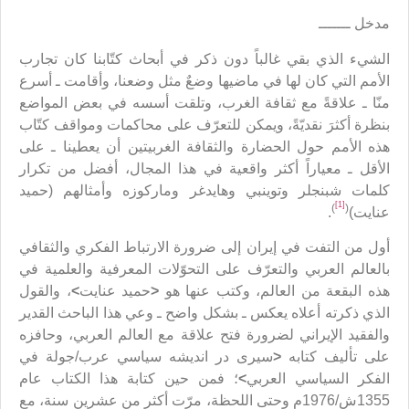
مدخل ـــــــ
الشيء الذي بقي غالباً دون ذكر في أبحاث كتّابنا كان تجارب
الأمم التي كان لها في ماضيها وضعٌ مثل وضعنا، وأقامت ـ أسرع
منّا ـ علاقةً مع ثقافة الغرب، وتلقت أسسه في بعض المواضع
بنظرة أكثرَ نقديّةً، ويمكن للتعرّف على محاكمات ومواقف كتّاب
هذه الأمم حول الحضارة والثقافة الغربيتين أن يعطينا ـ على
الأقل ـ معياراً أكثر واقعية في هذا المجال، أفضل من تكرار
كلمات شبنجلر وتوينبي وهايدغر وماركوزه وأمثالهم (حميد
[1]
)
(
عنايت)
.
أول من التفت في إيران إلى ضرورة الارتباط الفكري والثقافي
بالعالم العربي والتعرّف على التحوّلات المعرفية والعلمية في
هذه البقعة من العالم، وكتب عنها هو
<
حميد عنايت
>
، والقول
الذي ذكرته أعلاه يعكس ـ بشكل واضح ـ وعي هذا الباحث القدير
والفقيد الإيراني لضرورة فتح علاقة مع العالم العربي، وحافزه
على تأليف كتابه
<
سيرى در انديشه سياسي عرب/جولة في
الفكر السياسي العربي
>
؛ فمن حين كتابة هذا الكتاب عام
1355ش/1976م وحتى اللحظة، مرّت أكثر من عشرين سنة، مع