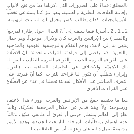
بالمطلق؛ فبناءً على الضرورات التي ذكرناها لابدّ من فتح الأبواب
وإقامة العلاقات النظرية والعملية، وهو أمرٌ كما يستدعي تخطّياً
للأيديولوجيات، كذلك يطالب بكسر مجمل تلك الثنائيات المهيمنة.
2 ـ 1 ـ 2 ـ أشرنا فيما سلف إلى أنّ الجدال حول إطار (المرجع)
و(المبنى) بين الإيرانيين والعرب كان ولايزال موجوداً، وهو جدال
ينتهي بنا إلى الابتلاء بوهم التقدّم والنرجسية القومية والمذهبية
واللغوية، كما يفضي إلى قراءاتنا للتراث والحداثة. إنّ الاطّلاع
على القراءة العربية الحديثة والقراءة العربية التقليدية ليس له
تلك الأهميّة، والاختلاف في الخلفيات الثقافية بيننا (العرب
وإيران) يتطلّب أن تكون لنا قراءتنا للتراث، كما أنّ قدرتنا على
التعرف المباشر على الأفكار الحديثة تجعلنا في غنىً عن الاطّلاع
على القراءات الأخرى.
هذا ما يعتقده جمعٌ من الإيرانيين والعرب، ووراء هذا الاعتقاد
ورسوخه: أولاً: وهمٌ قديم عن احتكار المرجعية الفكريّة، وثانياً:
نظرٌ إلى العالم بمنظار قومي أو لغويّ أو طائفي ضيّق، وثالثاً:
عدم اهتمام بمتطلّبات المرحلة التاريخية الجديدة، وهذه الأمور
مجتمعةً تعمل دائبة على زعزعة أساس العلاقة بيننا.