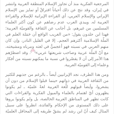
المرجعية الفكرية منذ أن تجاوز الإسلام المنطقة العربية وانتشر
في إيران، وقد نتج عن ذلك أحياناً افتراقٌ أو تمايز بين الإسلام
الإيراني والإسلام العربي، أي القراءة الإيرانية للإسلام والقراءة
العربية له. ويبدي العرب عدم رضاهم عن كون أكثر العلماء
المسلمين من غيرهم، بل أجانب عن الثقافة والقوميّة العربية؛
فهذا ابن خلدون يقول: «من الغريب الواقع أن حَمَلة العلم في
الملّة الإسلامية أكثرهم العجم.. إلا في القليل النادر، وإن كان
منهم العربي في نسبته فهو أعجميٌّ في لغته ومرباه ومشيخته،
[2]
)
(
مع أنّ الملّة عربية وصاحب شريعتها عربي»
. وقد اضطرّهم
هذا الأمر إلى أن لا يقصّروا في نسبة ما يمكنهم نسبته من أفكار
وعلماء إلى القوميّة العربية.
ومن هذا الطرف، نجد الإيرانيين أيضاً ـ بالرغم من جذبهم للكثير
من الثقافة العربية في ذواتهم حينما قبلوا الإسلام من دون أن
يشعروا، وأيضاً قبولهم للّغة العربية لغةً علميّة ـ لم يكونوا
يظهرون أيّ اهتمام بالعلماء والميول الفكرية والقراءات التي
كانت تظهر في المناطق العربية الخالصة، بل ولم يكونوا يروها
على ذلك المستوى من الإحكام والفائدة، انظروا على سبيل
المثال كيف أنّ ابن رشد لم يشقّ طريقه إلى المحافل العلميّة