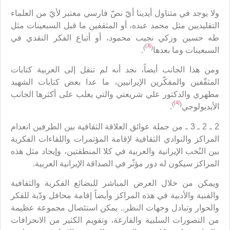
ولا يوجد في متناول أيدينا أيّ نصّ فارسي معتبر لأيّ من العلماء
التقليديين مثل محمد عبده، أو المثقفين ما قبل السبعينات مثل
طه حسين وزكي نجيب محمود، أو أتباع الفكر النقدي في
[3]
)
(
السبعينات وما بعدها
.
ومن هذا الجانب أيضاً، نجد أنه لم تنقل إلى العربية كتابات
المثقّفين والمفكّرين الإيرانيين، ما عدا بعض كتابات الشهيد
مطهري والدكتور علي شريعتي والتي يغلب على أكثرها الجانب
[4]
)
(
الأيديولوجي
.
2 ـ 2 ـ 3 ـ من جملة عوائق العلاقة الثقافية بين الطرفين انعدام
المراكز والنوادي الثقافية لإقامة المؤتمرات واللقاءات الفكرية
بين النُخب الإيرانية والعربية في كلا المنطقتين، وإيجاد مثل هذه
المراكز سيكون له دور مؤثّر في الصداقة الإيرانية العربية.
ويمكن من خلال العرض المباشر للبضائع الفكرية والثقافية
والفنية والأدبية في هذه المراكز وأيضاً إقامة محافل ودّية للفكر
والحوار وتبادل وجهات النظر.. يمكن استئصال مجموعة عظيمة
من التصورات السلبية والفارغة، وتقويم الكثير من الانحرافات