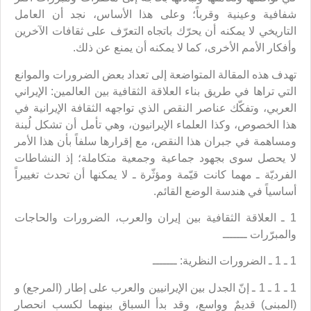
شفافية وعينية وقرباً؛ وعلى هذا الأساس، نجد أن العامل
التاريخي لا يمكنه أن يحرّك باتجاه التعرّف على ثقافات الآخرين
وأفكار الأمم الأخرى، كما لا يمكنه أن يمنع عن ذلك.
تهدف هذه المقالة المتواضعة إلى تعداد بعض الضرورات والموانع
التي تراها في طريق بناء العلاقة الثقافية بين العالمين: الإيراني
العربي، وتفكّك عناصر النقص الذي تواجهه الثقافة الإيرانية في
هذا الخصوص، وكذا العلماء الإيرانيون، وهي تأمل أن تشكل لُبنة
ومساهمة في جبران هذا النقص، مع إقرارها سلفاً بأن هذا الأمر
لا يحصل سوى بجهود جماعية وجمعية متكاملة؛ إذ النشاطات
الفرديّة ـ مهما كانت قيّمة ومؤثّرة ـ لا يمكنها أن تحدث تغييراً
أساسياً في هندسة الوضع القائم.
1 ـ العلاقة الثقافية بين إيران والعرب، الضرورات والحاجات
والمبرّرات ـــــــ
1 ـ 1 ـ الضرورات النظرية: ـــــــ
1 ـ 1 ـ 1 ـ إنّ الجدل بين الإيرانيين والعرب على إطار (المرجع) و
(المبنى) قديمٌ وواسع، وقد بدأ السباق بينهما لكسب انحصار