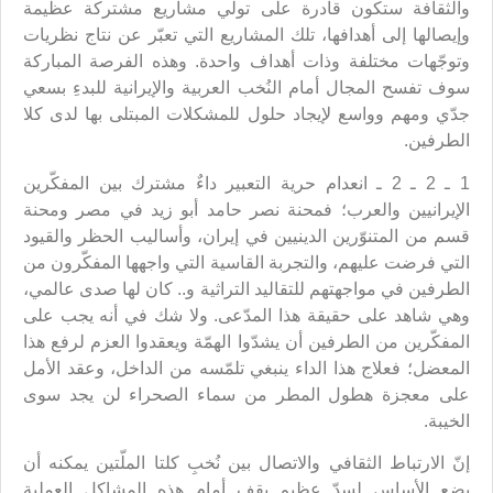
والثقافة ستكون قادرة على تولّي مشاريع مشتركة عظيمة
وإيصالها إلى أهدافها، تلك المشاريع التي تعبّر عن نتاج نظريات
وتوجّهات مختلفة وذات أهداف واحدة. وهذه الفرصة المباركة
سوف تفسح المجال أمام النُخب العربية والإيرانية للبدءِ بسعي
جدّي ومهم وواسع لإيجاد حلول للمشكلات المبتلى بها لدى كلا
الطرفين.
1 ـ 2 ـ 2 ـ انعدام حرية التعبير داءٌ مشترك بين المفكّرين
الإيرانيين والعرب؛ فمحنة نصر حامد أبو زيد في مصر ومحنة
قسم من المتنوّرين الدينيين في إيران، وأساليب الحظر والقيود
التي فرضت عليهم، والتجربة القاسية التي واجهها المفكّرون من
الطرفين في مواجهتهم للتقاليد التراثية و.. كان لها صدى عالمي،
وهي شاهد على حقيقة هذا المدّعى. ولا شك في أنه يجب على
المفكّرين من الطرفين أن يشدّوا الهمّة ويعقدوا العزم لرفع هذا
المعضل؛ فعلاج هذا الداء ينبغي تلمّسه من الداخل، وعقد الأمل
على معجزة هطول المطر من سماء الصحراء لن يجد سوى
الخيبة.
إنّ الارتباط الثقافي والاتصال بين نُخبِ كلتا الملّتين يمكنه أن
يضع الأساس لسدّ عظيم يقف أمام هذه المشاكل العملية