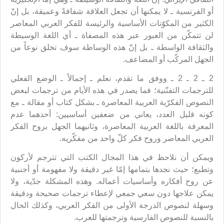
أو الفرنسية ـ لا يمكنها أن تجعل العلاقة شفافةً وعميقة، بل إنّ
الكثير من المكوّنات الأساسية والرئيسة للفكر العربي المعاصر
لن تتمكّن من العبور عبر هذه المصفاة ـ أي اللغة الوسيطة
والثقافة الواسطة ـ بل إنّ هذه الوساطة سوف تخلق نوعاً من
الجهل المركّب أو المضاعف.
2 ـ 2 ـ 2 ـ ووفق ما تقدم، نعلم ـ إجمالاً ـ الوضع الفعلي
للترجمات التفنّنية؛ فما يصدر في هذه الأيام من ترجمات لبعض
النصوص الفكرّية العربية المعاصرة ـ بشكل كتاب أو مقالة ـ مع
كونه قليل العدد، يعاني من ضعفين أساسيين: أحدهما عدم
المعرفة باللغة العربية المعاصرة، وثانيهما الجهل بروح الفكر
العربي المعاصر وروح فكر كلّ واحد من مفكّريه.
ويمكن أن نلاحظ في هذا المجال الكتب التي تترجم لأركون
وتطبع؛ حيث نجدها بتمامها إمّا غير دقيقة ولا مفهومة أو أجنبية
عن روح أفكاره وأساسيات أعماله. وهذه المشكلة جدّية، ولا
يمكن علاجها دون سعي جمعي لإعطاء ترجمات صحيحة ودقيقة
وسهلة لنصوص الدرجة الأولى من الفكر العربي، وكذلك الحال
بالنسبة للنصوص الفارسية وترجمتها للعرب.