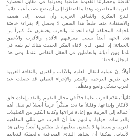
ثقافتنا وحضارتنا القديمة طاقتها وقدرتها في مقابل الحضارة
الغربية المعاصرة، وهذا ما اضطرّنا إلى أن نضع نصب أعيننا دائماً
النتاج الفكري والثقافي الغربي، وأن نسعى إلى هضمه
والاستفادة منه. طبعاً هذا السعي لا يحصل إلا بقراءة خاصّة
للجهات المختلفة لهذه الحداثة. والعرب يختلفون عنّا كثيراً من
هذه الجهة أيضاً بسبب معرفتهم الأقدم والأقرب والأعمق
بالحداثة؛ إذ النفوذ الذي لاقاه الفكر الحديث هناك لم يلقه في
بلدنا وبين أدبائنا والعاملين في الحقل الثقافي عندنا. وفي هذا
المجال نلاحظ:
أولاً:
إنّ عملية انتقال العلوم والآداب والفنون والثقافة الغربية
عن طريق الترجمة والنشر والإجراء العملي قد حصلت عند
العرب بشكل واسع ومنظّم.
ثانياً:
يتقدّم العرب علينا جدّاً في مجال التقييم والنقد وإعادة خلق
الأفكار وإبداعها. وقليلاً ما نجد مفكّراً غربياً أصيلاً لم تنقل أهم
أعماله إلى العربية مع إعادة قراءتها وكتابة الكثير من التحليلات
والدراسات حولها. والمهم هنا أنّ العرب في تلقّي المفاهيم
الغربية واستيعابها لا يكتفون بتعلّمها، بل يطبّقونها أيضاً؛ وعلى هذا
الأساس يمكننا أن نشاهد النتائج المعرفية والعمليّة للتعاليم