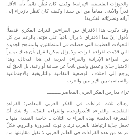
والحوزات الفلسفية الإيرانية! وكيف كان يُظّن دائماً بأنه الأقل
قدراً والأدنى مقاماً من ابن سينا! وكيف كان يُنْظَر بازدراء إلى
آرائه ونظريّاته الفكرية!
وقد ذكرت هذا الافتراق بين القراءتين للتراث الفكري قديماً؛
لأقول: إنّ هذا الافتراق لا يزال باقياً على قوّته، بالرغم من كل
التحولات العظيمة التي حصلت في المنطقتين، والمناهج الجديدة
التي قدّمت لقراءة التراث، ولا يزال يمكن القول بأن هناك تمايزاً
بين القراءة الإيرانية والقراءة العربية في هذا المجال، وهذا
الامتياز جدّيٌ وعميق وليس ناتجاً عن صدفة أو رغبة، بل الحقّ أنه
يرجع إلى اختلاف الوضعية الثقافية والتاريخية والاجتماعية
والسياسية بين الإيرانيين والعرب.
ثراء مدارس الفكر العربي المعاصر ـــــــــ
وهناك ثلاث قراءات في الفكر العربي المعاصر: القراءة
التقليدية، والقراءة الأيديولوجية، والقراءة النقدّية، ولا شك أنّ
المعرفة الدقيقة بهذه القراءات الثلاث ـ خاصة النقدية منها ـ
تجعل جدّية ارتباطنا بالعرب ترتدي ثوبَ الضرورة واللزوم، فكلّ
قراءة من هذه القراءات في العالم العربي لا تقبل مقارنتها من