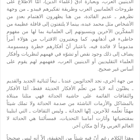
الدينيين العرب، وبعبارة أدقّ (علماء الدين)، أمّا الاطّلاع على
طروحات العلمانيين العرب وطريقة تفكيرهم فيبدو ـ من وجهة
نظرهم ـ عديم الفائدة، من هنا يظهرون الاهتمام بعددٍ من
الأشخاص مثل محمد عبده، بينما لا يلتفتون إلى قافلة عظيمة من
المفكّرين الآخرين وينسبونهم إلى العلمانية بما لها من مفهوم
خاطىء في أذهانهم، كما ويعتبرون الاقتراب من هؤلاء أمراً
مذموماً لا فائدة فيه، باعتبار أنّ أفكارهم خطرة ومسمومة.
يضاف إلى ذلك وجود نقص أو تشوّه في فهمهم لنظريات وأفكار
العلماء التقليديين أو الدينيين العرب، ففهمهم لهم يقوم على
أساس غير صحيح.
من جهة أخرى، نجد الحداثويين عندنا ـ تبعاً لثنائية الجديد والقديم
ـ يظنّون أنه لابدّ من تعلّم الأفكار الحديثة فقط، أمّا الأفكار
والثقافات القائمة على حاشية الحداثة فهي مثلنا مبتلاة
بالمشاكل والأزمات الناشئة من صدمة الحداثة ولا تملك شيئاً
مهمّاً تعلّمه للآخرين. إنّها الحداثة ـ وليس الثقافات ـ التي ابتلينا
بمقتضياتها وأثارت أمامنا التحديات، فمسألتنا هي الحداثة لا
العالم العربي ولا أيّ مكان آخر.
وهذا الكلام رغم أنّ فيه شيئاً من الحقيقة، إلاّ أنه ليس صحيحاً