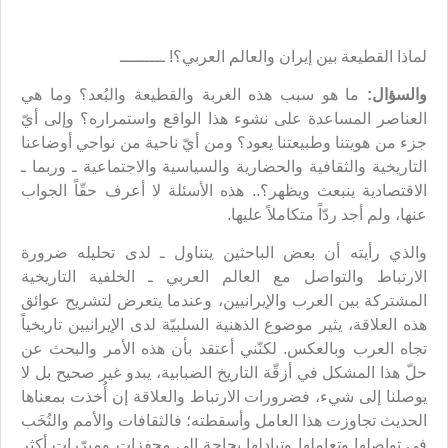
لماذا القطيعة بين إيران والعالم العربي؟! ـــــــــ
والسؤال:
ما هو سبب هذه الغربة والقطيعة والبُعد؟ وما هي
العناصر المساعدة على نشوء هذا الواقع واستمراره؟ وإلى أيّ
جزء من هويتنا وطبيعتنا يعود؟ ومن أيّ ناحية من نواحي أوضاعنا
التاريخية والثقافية والحضارية والسياسية والاجتماعية ـ وربما ـ
الاقتصادية ينبعث ويظهر؟.. هذه الأسئلة لا أعرف حقّاً الجواب
عنها، ولم أجد ردّاً متكاملاً عليها.
والذي رأيته أن بعض الباحثين يتناول ـ لدى تحليله ضرورة
الارتباط والتواصل مع العالم العربي ـ الخلفية التاريخية
المشتركة بين العرب والإيرانيين، وعندما يتعرض لتشريح عوائق
هذه العلاقة، يثير موضوع الذهنية السلبيّة لدى الإيرانيين تاريخياً
تجاه العرب وبالعكس. لكنّني أعتقد بأن هذه الأمر والبحث عن
حلّ هذا المشكل في أزقّة التاريخ الضبابية، يبدو غير صحيح بل لا
يوصلنا إلى شيء، فضرورات الارتباط والعلاقة إن أُخذت بمعناها
الحديث تجاوزت هذا العامل وأسقطته؛ فالثقافات والأمم والنُخَب
في تواصلها وتعاملها وتبادلها بحاجة إلى محفزات ومبرّرات أكثر