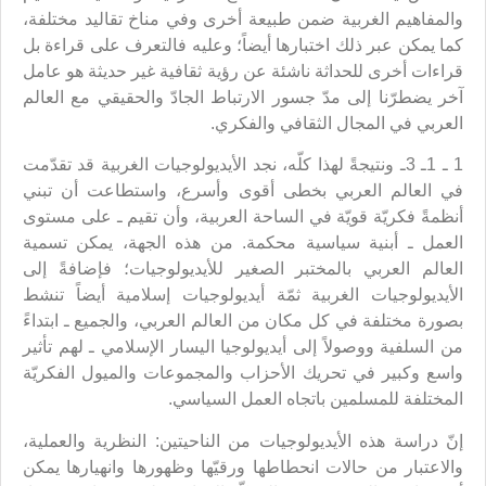
والمفاهيم الغربية ضمن طبيعة أخرى وفي مناخ تقاليد مختلفة،
كما يمكن عبر ذلك اختبارها أيضاً؛ وعليه فالتعرف على قراءة بل
قراءات أخرى للحداثة ناشئة عن رؤية ثقافية غير حديثة هو عامل
آخر يضطرّنا إلى مدّ جسور الارتباط الجادّ والحقيقي مع العالم
العربي في المجال الثقافي والفكري.
1 ـ 1ـ 3ـ ونتيجةً لهذا كلّه، نجد الأيديولوجيات الغربية قد تقدّمت
في العالم العربي بخطى أقوى وأسرع، واستطاعت أن تبني
أنظمةً فكريّة قويّة في الساحة العربية، وأن تقيم ـ على مستوى
العمل ـ أبنية سياسية محكمة. من هذه الجهة، يمكن تسمية
العالم العربي بالمختبر الصغير للأيديولوجيات؛ فإضافةً إلى
الأيديولوجيات الغربية ثمّة أيديولوجيات إسلامية أيضاً تنشط
بصورة مختلفة في كل مكان من العالم العربي، والجميع ـ ابتداءً
من السلفية ووصولاً إلى أيديولوجيا اليسار الإسلامي ـ لهم تأثير
واسع وكبير في تحريك الأحزاب والمجموعات والميول الفكريّة
المختلفة للمسلمين باتجاه العمل السياسي.
إنّ دراسة هذه الأيديولوجيات من الناحيتين: النظرية والعملية،
والاعتبار من حالات انحطاطها ورقيّها وظهورها وانهيارها يمكن