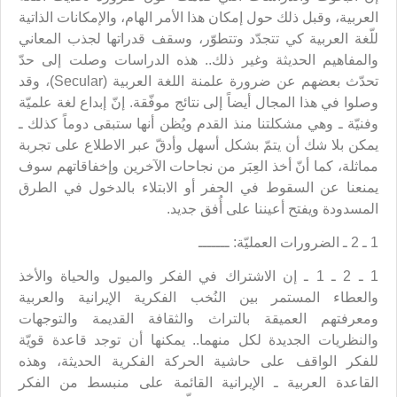
العربية، وقبل ذلك حول إمكان هذا الأمر الهام، والإمكانات الذاتية
للّغة العربية كي تتجدّد وتتطوّر، وسقف قدراتها لجذب المعاني
والمفاهيم الحديثة وغير ذلك.. هذه الدراسات وصلت إلى حدّ
تحدّث بعضهم عن ضرورة علمنة اللغة العربية (Secular)، وقد
وصلوا في هذا المجال أيضاً إلى نتائج موفّقة. إنّ إبداع لغة علميّة
وفنيّة ـ وهي مشكلتنا منذ القدم ويُظن أنها ستبقى دوماً كذلك ـ
يمكن بلا شك أن يتمّ بشكل أسهل وأدقّ عبر الاطلاع على تجربة
مماثلة، كما أنّ أخذ العِبَر من نجاحات الآخرين وإخفاقاتهم سوف
يمنعنا عن السقوط في الحفر أو الابتلاء بالدخول في الطرق
المسدودة ويفتح أعيننا على أُفق جديد.
1 ـ 2 ـ الضرورات العمليّة: ـــــــ
1 ـ 2 ـ 1 ـ إن الاشتراك في الفكر والميول والحياة والأخذ
والعطاء المستمر بين النُخب الفكرية الإيرانية والعربية
ومعرفتهم العميقة بالتراث والثقافة القديمة والتوجهات
والنظريات الجديدة لكل منهما.. يمكنها أن توجد قاعدة قويّة
للفكر الواقف على حاشية الحركة الفكرية الحديثة، وهذه
القاعدة العربية ـ الإيرانية القائمة على منبسط من الفكر