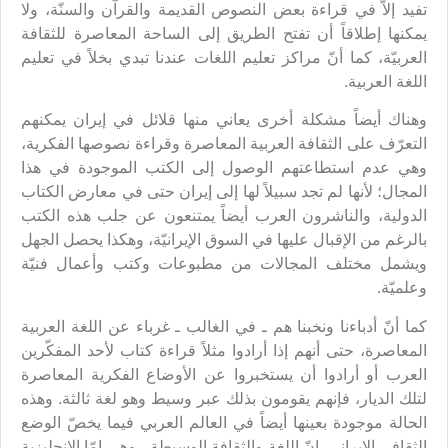
تفيد إلاّ في قراءة بعض النصوص القديمة والقرآن والسنّة، ولا
يمكنها إطلاقاً أن تفتح الطريق إلى الساحة المعاصرة للثقافة
العربيّة، كما أنّ مراكز تعليم اللغات عندنا تبدي بخلاً في تعليم
اللغة العربية.
وهناك أيضاً مشكلة أخرى يعاني منها قلائل في إيران يمكنهم
التعرّف على الثقافة العربية المعاصرة وقراءة نصوصها الفكرية،
وهي عدم استطاعتهم الوصول إلى الكتب الموجودة في هذا
المجال؛ لأنها لم تجد سبيلاً لها إلى إيران حتى في معارض الكتاب
الدولية، والناشرون العرب أيضاً يمتنعون عن جلب هذه الكتب
بالرغم من الإقبال عليها في السوق الإيرانيّة، وهكذا يحصل الجهل
ويشمل مختلف المجالات من مطبوعات وكتب وأعمال فنيّة
وعلميّة.
كما أنّ أدباءنا ونخبنا هم ـ في الغالب ـ غرباء عن اللغة العربية
المعاصرة، حتى أنهم إذا أرادوا مثلاً قراءة كتاب لأحد المفكّرين
العرب أو أرادوا أن يستخبروا عن الأوضاع الفكرية المعاصرة
لتلك الديار، فإنهم يقومون بذلك عبر وسيط وهو لغة ثالثة. وهذه
الحالة موجودة بعينها أيضاً في العالم العربي فيما يخصّ الوضع
الثقافي الإيراني. إنّ اللغة والثقافة الوسيطة ـ وهي إمّا الإنجليزية