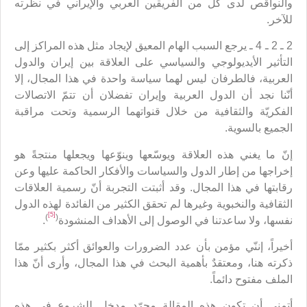
والنواقص لدى كل من الفريقين العربي والإيراني في نظرته
للآخر.
2 ـ 2 ـ 4 ـ يرجع السبب الهام المعيق لإيجاد مثل هذه المراكز إلى
التأثير الأيديولوجي والسياسي على العلاقة بين إيران والدول
العربية، فالطرفان ليس لهما سياسة واحدة في هذا المجال، إلا
أنّنا نجد أن الدول العربية وإيران تفضلان أن تتمّ الاتصالات
الفكريّة والثقافية من خلال قنواتهما الرسمية وتحت مراقبة
الجميع بالسوية.
إنّ ما يغني هذه العلاقة ويوسّعها وينوّعها ويجعلها منتجةً هو
إخراجها من إطار الدول والسياسات والأفكار الحاكمة عليها وعن
رقابتها في هذا المجال. وقد أثبتت التجربة أنّ رسمية العلاقات
الثقافية والنخبوية وغيرها لم تحقق الكثير من الفائدة لهذه الدول
[5]
)
(
نفسها، ولا ساعدتنا في الوصول إلى الأهداف المنشودة
.
أخيراً، إننّي مؤمن بأن عدد الضرورات والعوائق أكثر بكثير ممّا
ذكرته هنا، ومعتقدٌ بأهمية البحث في هذا المجال، وأرى أنّ هذا
الملف مفتوح دائماً.
أتمنى أن تكون هذه المقالة مجرّد مدخل للشروع في هذه