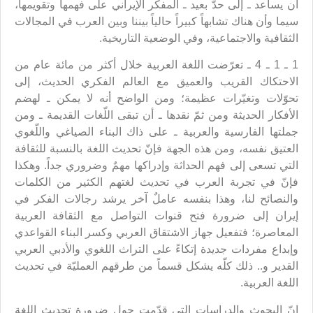
أن يساعد ـ إلى حدّ بعيد ـ المفكّر الإيراني على فهمها وتقويمها،
سيما وأن هناك تشابهاً كبيراً حالياً بيننا وبين العرب في المجالات
الثقافية والاجتماعية، وفي الوضعية التاريخية.
1 ـ 1 ـ 4 ـ تعرّضت اللغة العربية خلال أكثر من مائة عام من
الاحتكاك القريب والعميق مع العالم الفكري الحديث، إلى
تحوّلات وتغيّرات عظيمة؛ ومن الواضح أنه لا يمكن ـ لهضم
الأفكار الحديثة ومن ثمّ نقدها ـ أن تبقى اللّغات القديمة ـ ومن
جملتها الفارسية والعربية ـ على ذاك البناء الصياغي واللّغوي
العتيق نفسه، ومن هذه الجهة فإنّ تحديث اللغة بالنسبة للثقافة
التي تسعى إلى فهم الحداثة وإدراكها مهمٌ وضروري جداً. وهكذا
فإنّ في تجربة العرب في تحديث لغتهم الكثير من الكلمات
والنصائح لنا، وهذا بنفسه عاملٌ آخر يرشد رجالات الفكر في
إيران إلى ضرورة فتح قنوات التواصل مع الثقافة العربية
المعاصرة؛ فتفعيل جهاز الاشتقاق العربي وكسر البناء القواعدي
وإبداع مفردات جديدة إتكاءً على التراث اللغوي والأدبي العربي
القدير و.. ذلك كلّه يشكل قسماً من طرقهم العمليّة في تحديث
اللغة العربية.
إنّ البحوث والدراسات التي قدّمت حول ضرورة تحديث اللغة