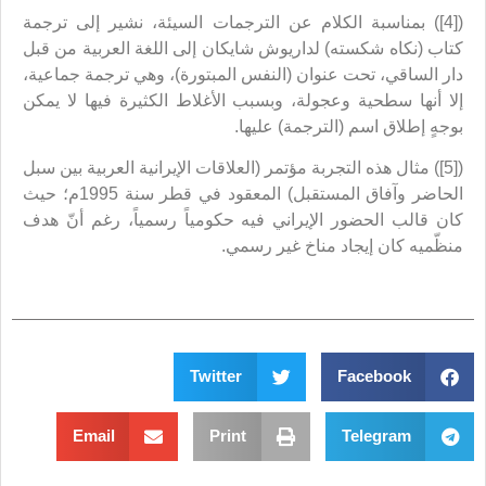
([4]) بمناسبة الكلام عن الترجمات السيئة، نشير إلى ترجمة
كتاب (نكاه شكسته) لداريوش شايكان إلى اللغة العربية من قبل
دار الساقي، تحت عنوان (النفس المبتورة)، وهي ترجمة جماعية،
إلا أنها سطحية وعجولة، وبسبب الأغلاط الكثيرة فيها لا يمكن
بوجهٍ إطلاق اسم (الترجمة) عليها.
([5]) مثال هذه التجربة مؤتمر (العلاقات الإيرانية العربية بين سبل
الحاضر وآفاق المستقبل) المعقود في قطر سنة 1995م؛ حيث
كان قالب الحضور الإيراني فيه حكومياً رسمياً، رغم أنّ هدف
منظّميه كان إيجاد مناخ غير رسمي.
Twitter
Facebook
Email
Print
Telegram