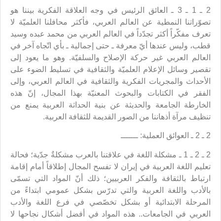
2 ـ 1 ـ 3 ـ العائق الرئيس في وجه العلاقة الفكرية بيننا هو
تصوّراتنا النمطية عن العالم العربي، فأكثر محافلنا العلميّة لا
تعرف مفكّراً أكثر تجدّداً في العالم العربي من محمد عبده وسيد
قطب، وليس عندها أيّ معرفة ـ حتى إجمالية ـ بأي اتّجاه آخر في
العالم العربي غير حركة الإصلاح والسلفيّة. وهو ما يعود إلى
تقصير وسائل الإعلام العلميّة والثقافية في تسليط الضوء على
الأحداث والمجريات الفكرية والثقافية في العالم العربي، وإلى
الفقر في الكتابات والبحوث المعنيّة بهذا المجال، إنّ هذه
الخارطة الجامعة والحديثة عن بنية الحداثة العربية يمنع من
تنظيف مرآة أذهاننا من الصور القديمة للثقافة العربية.
2 ـ 2 ـ العوائق العملية: ـــــــ
2 ـ 2 ـ 1 ـ مشكلة اللغة في علاقتنا بالعرب مشكلةٌ جدّية؛ فحالة
تعليم اللغة العربية في إيران لا تفسح المجال إطلاقاً أمام إقامة
ارتباط بالثقافة والفكر العربيين؛ ذلك أنّ المواد التي تسمّى
بالأدب واللغة العربية والتي تدرّس بشكل عمومي ابتداءً من
المرحلة الابتدائية أو بشكل تخصّصي في فرع اللغة والأدب
العربي في الجامعات.. هذه المواد في أفضل أشكال نجاحها لا