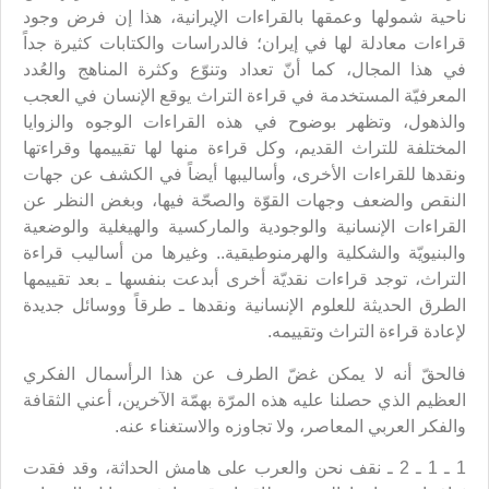
ناحية شمولها وعمقها بالقراءات الإيرانية، هذا إن فرض وجود
قراءات معادلة لها في إيران؛ فالدراسات والكتابات كثيرة جداً
في هذا المجال، كما أنّ تعداد وتنوّع وكثرة المناهج والعُدد
المعرفيّة المستخدمة في قراءة التراث يوقع الإنسان في العجب
والذهول، وتظهر بوضوح في هذه القراءات الوجوه والزوايا
المختلفة للتراث القديم، وكل قراءة منها لها تقييمها وقراءتها
ونقدها للقراءات الأخرى، وأساليبها أيضاً في الكشف عن جهات
النقص والضعف وجهات القوّة والصحّة فيها، وبغض النظر عن
القراءات الإنسانية والوجودية والماركسية والهيغلية والوضعية
والبنيويّة والشكلية والهرمنوطيقية.. وغيرها من أساليب قراءة
التراث، توجد قراءات نقديّة أخرى أبدعت بنفسها ـ بعد تقييمها
الطرق الحديثة للعلوم الإنسانية ونقدها ـ طرقاً ووسائل جديدة
لإعادة قراءة التراث وتقييمه.
فالحقّ أنه لا يمكن غضّ الطرف عن هذا الرأسمال الفكري
العظيم الذي حصلنا عليه هذه المرّة بهمّة الآخرين، أعني الثقافة
والفكر العربي المعاصر، ولا تجاوزه والاستغناء عنه.
1 ـ 1 ـ 2 ـ نقف نحن والعرب على هامش الحداثة، وقد فقدت