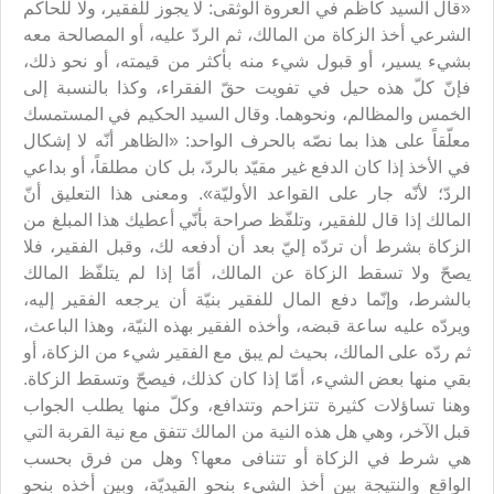
«قال السيد كاظم في العروة الوثقى: لا يجوز للفقير، ولا للحاكم
الشرعي أخذ الزكاة من المالك، ثم الردّ عليه، أو المصالحة معه
بشيء يسير، أو قبول شيء منه بأكثر من قيمته، أو نحو ذلك،
فإنّ كلّ هذه حيل في تفويت حقّ الفقراء، وكذا بالنسبة إلى
الخمس والمظالم، ونحوهما. وقال السيد الحكيم في المستمسك
معلّقاً على هذا بما نصّه بالحرف الواحد: «الظاهر أنّه لا إشكال
في الأخذ إذا كان الدفع غير مقيّد بالردّ، بل كان مطلقاً، أو بداعي
الردّ؛ لأنّه جار على القواعد الأوليّة». ومعنى هذا التعليق أنّ
المالك إذا قال للفقير، وتلفّظ صراحة بأنّي أعطيك هذا المبلغ من
الزكاة بشرط أن تردّه إليّ بعد أن أدفعه لك، وقبل الفقير، فلا
يصحّ ولا تسقط الزكاة عن المالك، أمّا إذا لم يتلفّظ المالك
بالشرط، وإنّما دفع المال للفقير بنيّة أن يرجعه الفقير إليه،
ويردّه عليه ساعة قبضه، وأخذه الفقير بهذه النيّة، وهذا الباعث،
ثم ردّه على المالك، بحيث لم يبق مع الفقير شيء من الزكاة، أو
بقي منها بعض الشيء، أمّا إذا كان كذلك، فيصحّ وتسقط الزكاة.
وهنا تساؤلات كثيرة تتزاحم وتتدافع، وكلّ منها يطلب الجواب
قبل الآخر، وهي هل هذه النية من المالك تتفق مع نية القربة التي
هي شرط في الزكاة أو تتنافى معها؟ وهل من فرق بحسب
الواقع والنتيجة بين أخذ الشيء بنحو القيديّة، وبين أخذه بنحو