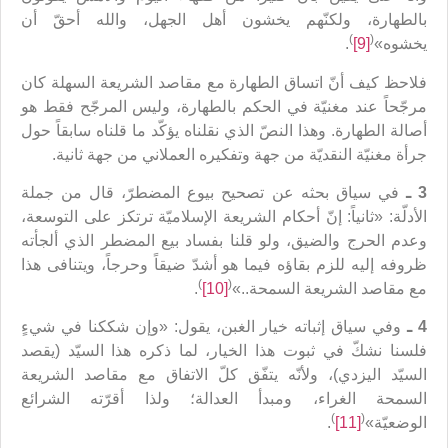
بالطهارة، ولكنّهم يخشون أهل الجهل، والله أحقّ أن
)
(
يخشوه»
[9]
.
فلاحظ كيف أنّ اتساق الطهارة مع مقاصد الشريعة السهلة كان
مرجّحاً عند مغنيّة في الحكم بالطهارة، وليس المرجّح فقط هو
أصالة الطهارة. وهذا النصّ الذي نقلناه يؤكّد ما قلناه سابقاً حول
جرأة مغنيّة النقديّة من جهة وتفكيره العملاني من جهة ثانية.
3 ـ
في سياق بحثه عن تصحيح بيوع المضطرّ، قال من جملة
الأدلّة: «ثانياً: إنّ أحكام الشريعة الإسلاميّة ترتكز على التوسعة،
وعدم الحرج والضيق، ولو قلنا بفساد بيع المضطر الذي ألجأته
ظروفه إليه للزم بقاؤه فيما هو أشدّ ضيقاً وحرجاً، ويتنافى هذا
)
(
مع مقاصد الشريعة السمحة..»
[10]
.
4 ـ
وفي سياق إثباته خيار الغبن، يقول: «وإن شككنا في شيءٍ
فلسنا نشكّ في ثبوت هذا الخيار، لما ذكره هذا السيّد (يقصد
السيّد اليزدي)، ولأنّه يتفّق كلّ الاتفاق مع مقاصد الشريعة
السمحة الغراء، ومبدأ العدالة؛ ولذا أقرّته الشرائع
)
(
الوضعيّة»
[11]
.