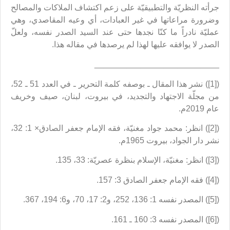
جرأته النظريّة والتطبيقيّة على زعم اكتشاف الملاكات والمصالح
وضرورة مراعاتها في غير العبادات، أي وعيه المقاصدي، وهي
عمليّة نادراً ما كنّا نجدها حتى عند السيد الصدر نفسه، ولعلّ
الصدر لا يوافقه عليها لهذا لم يرصدها في مقاله هذا.
___________________________
([1]) نشر هذا المقال ـ بوصفه كلمة التحرير ـ في العدد 51 ـ 52،
من مجلّة الاجتهاد والتجديد، في بيروت، لبنان، صيف وخريف
عام 2019م.
([2]) انظر: محمد جواد مغنيّة، فقه الإمام جعفر الصادق× 1: 32،
نشر دار الجواد، بيروت 1965م.
([3]) انظر: مغنيّة، الإسلام بنظرة عصريّة: 33، 135.
([4]) فقه الإمام جعفر الصادق 3: 157.
([5]) المصدر نفسه 1: 136، 252، و2: 17، 70، و6: 194، 367.
([6]) المصدر نفسه 3: 160 ـ 161.