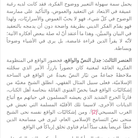
يحمل سمة سهولة التعبير ووضوح الفكرة، فقد كانت لديه رغبة
عميقة في الابتعاد عن التعقيد والغموض، والتأكيد على ممارسة
الوضوح في كلّ شيء، فهو لا يحبّ الغموض والأسراريّات، ولهذا
فهو يقدّم الفكر الديني بطريقة واضحة دون أن يدمجه بالتعقيد
في البيان والمبيَّن، وهذا ما أعتقد أنّ له صلة ببعض أفكاره الآتية؛
لأنّه لا يقرأ الدين قراءة غامضة، بل يرى في الأشياء وضوحاً
وبساطة.
العنصر الثالث: جدل النصّ والواقع،
فحضور الواقع في المنظومة
الفكرية العامّة لمغنية كان حضوراً بارزاً، الأمر الذي سجّلته
ملاحظةً جماعةٌ من تيّار النصّ بعيدةٌ عن الواقع في الساحة
الإسلاميّة، فعلى سبيل المثال الفقهي، انطلق الشيخ مغنيّة من
إشكاليّات الواقع فيما يخصّ الفتوى القائلة بنجاسة أهل الكتاب،
قارئاً الحرج الشديد الذي يعيشه المسلمون في حياتهم مع أتباع
الديانات الأخرى، لاسيما تلك الأقليّة المسلمة التي تعيش في
)
(
الغرب المسيحي
[2]
، ومن إشكاليّات الواقع نفسه نحى الشيخ
منحى نصّ التسامح الإسلامي العام، ليرى في مسامحة الدين
خطّاً عريضاً يقف سدّاً أمام فتاوى تخلق إرباكاً في الواقع.