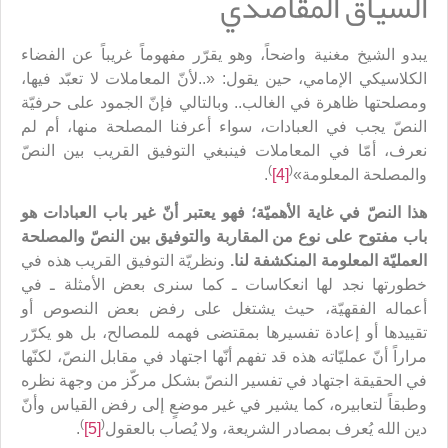
السياق المقاصدي
يبدو الشيخ مغنية واضحاً، وهو يقرّر مفهوماً غريباً عن الفضاء
الكلاسيكي الإمامي، حين يقول: «..لأنّ المعاملات لا تعبّد فيها،
ومصلحتها ظاهرة في الغالب.. وبالتالي فإنّ الجمود على حرفيّة
النصّ يجب في العبادات، سواء أعرفنا المصلحة منها، أم لم
نعرف، أمّا في المعاملات فينبغي التوفيق القريب بين النصّ
)
(
والمصلحة المعلومة»
[4]
.
هذا النصّ في غاية الأهميّة؛ فهو يعتبر أنّ غير باب العبادات هو
باب مفتوح على نوع من المقاربة والتوفيق بين النصّ والمصلحة
العمليّة المعلومة المنكشفة لنا.
ونظريّة التوفيق القريب هذه في
خطورتها نجد لها انعكاسات ـ كما سنرى بعض الأمثلة ـ في
أعماله الفقهيّة، حيث يشتغل على رفض بعض النصوص أو
تقييدها أو إعادة تفسيرها بمقتضى فهمه للمصالح، بل هو يكرّر
مراراً أنّ عمليّاته هذه قد تفهم أنّها اجتهاد في مقابل النصّ، لكنّها
في الحقيقة اجتهاد في تفسير النصّ بشكل مركّز من وجهة نظره
وطبقاً لتعابيره، كما يشير في غير موضعٍ إلى رفض القياس وأنّ
)
(
دين الله يُعرف بمصادر الشريعة، ولا يُصاب بالعقول
[5]
.