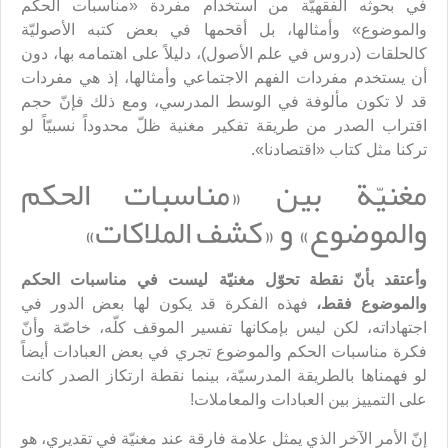
في بحوثه الفقهيّة من استخدام مفردة «مناسبات الحكم
والموضوع» وأمثالها، بل أقحمها في بعض كتبه الأصوليّة
كالحلقات (دروس في علم الأصول)، دليلاً على اهتمامه بها، دون
أن يستخدم مفردات الفهم الاجتماعي وأمثالها، إذ هي مفردات
قد لا تكون مألوفة في الوسط المدرسي، ومع ذلك فإنّ حجم
اقتراب الصدر من طريقة تفكير مغنية ظلّ محدوداً نسبيّاً لو
تركنا مثل كتاب «اقتصادنا».
مغنيّة بين «مناسبات الحكم
والموضوع» و «كشف الملاكات»
وأعتقد بأنّ نقطة تحوّل مغنيّة ليست في مناسبات الحكم
والموضوع فقط،
فهذه الفكرة قد يكون لها بعض الدور في
اجتهاداته، لكن ليس بإمكانها تفسير الموقف كلّه، خاصّة وأنّ
فكرة مناسبات الحكم والموضوع تجري في بعض العبادات أيضاً
لو فهمناها بالطريقة المدرسيّة، بينما نقطة ارتكاز الصدر كانت
على التمييز بين العبادات والمعاملات!
إنّ الأمر الآخر الذي يمثل علامة فارقة عند مغنيّة في تقديري، هو