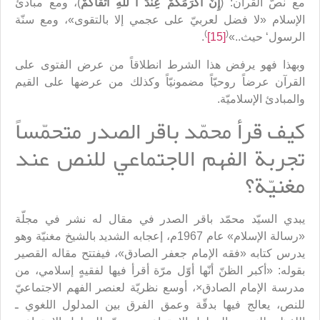
مع نصّ القرآن: (
إِنَّ أَكْرَمَكُمْ عِنْدَ ا للهِ أَتْقاكُمْ
)، ومع مبادئ
الإسلام «لا فضل لعربيّ على عجمي إلا بالتقوى»، ومع سنّة
)
(
الرسول‘ حيث..»
[15]
.
وبهذا فهو يرفض هذا الشرط انطلاقاً من عرض الفتوى على
القرآن عرضاً روحيّاً مضمونيّاً وكذلك من عرضها على القيم
والمبادئ الإسلاميّة.
كيف قرأ محمّد باقر الصدر متحمّساً
تجربة الفهم الاجتماعي للنص عند
مغنيّة؟
يبدي السيّد محمّد باقر الصدر في مقال له نشر في مجلّة
«رسالة الإسلام» عام 1967م، إعجابه الشديد بالشيخ مغنيّة وهو
يدرس كتابه «فقه الإمام جعفر الصادق»، فيفتتح مقاله القصير
بقوله: «أكبر الظنّ أنّها أوّل مرّة أقرأ فيها لفقيهٍ إسلامي، من
مدرسة الإمام الصادق×، أوسع نظريّة لعنصر الفهم الاجتماعيّ
للنص، يعالج فيها بدقّة وعمق الفرق بين المدلول اللغوي ـ