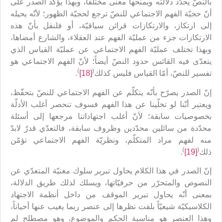
بالنصّ يحدّد دلالته ويمنحها معنى مختلفاً، وبهذا يؤكّد الصدر على
أنّ حجيّة الفهم الاجتماعي للنصّ ترجع لحجيّة الظهور؛ لأنّه يحيله
إلى ارتكاز، والارتكازات قرائن سياقيّة، أو فلنقل بأنّ هذه
الارتكازات جزء من عمليّة الفهم عند العقلاء، والشارع أمضاها،
وبهذا تختلف عمليّة الفهم الاجتماعي عن عمليّة القياس الذي
يتعدّى فيه القائس حدود النصّ أيضاً؛ لأنّ الفهم الاجتماعي هو
)
(
تفسير للنصّ، أمّا القياس فليس كذلك
[18]
.
إنّ الصدر يصرّح بأنّه يتكلّم عن الفهم الاجتماعي للنصّ بتحفّظ،
ويعتبر أنّنا لو تخلّينا عن هذا الفهم فسوف تنحصر أغلب الأدلّة
بخصوصيات سابقة؛ لأنّ أغلب اجتهاداتنا مرجعها إلى أسئلة
محدّدة من سائلين محدّدين وظروف سابقة، فالتعدّي قدرٌ لابدّ
منه لفهم مراد المتكلّم، ونظريّة الفهم الاجتماعي تؤمّن
)
(
ذلك
[19]
.
إنّ الصدر في هذا الكلام يحاول تبرير سلوك مغنيّة المتعدّي عن
النصوص والمتحرّر من حرفيّاتها، ويسلك لذلك طريق الدلالة،
بمعنى أنّه يحاول تبرير الموقف من داخل أنظمة الاجتهاد
الكلاسيكيّة شيعيّاً بلفت نظرها إلى عنصر ربما يغيب عنها أحياناً،
وهذا العنصر هو مناسبة الحكم والموضوع، وهو مصطلح لم