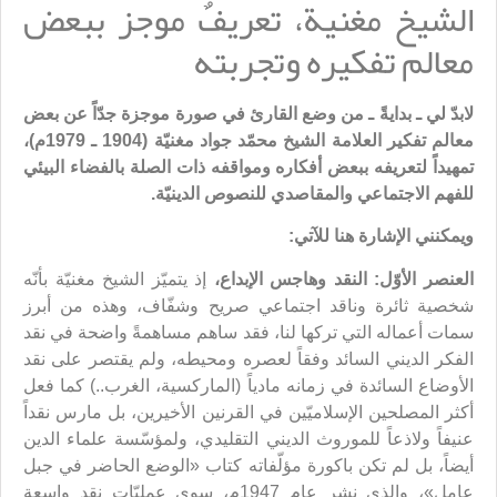
الشيخ مغنية، تعريفٌ موجز ببعض
معالم تفكيره وتجربته
لابدّ لي ـ بدايةً ـ من وضع القارئ في صورة موجزة جدّاً عن بعض
معالم تفكير العلامة الشيخ محمّد جواد مغنيّة (1904 ـ 1979م)،
تمهيداً لتعريفه ببعض أفكاره ومواقفه ذات الصلة بالفضاء البيئي
للفهم الاجتماعي والمقاصدي للنصوص الدينيّة.
ويمكنني الإشارة هنا للآتي:
العنصر الأوّل: النقد وهاجس الإبداع،
إذ يتميّز الشيخ مغنيّة بأنّه
شخصية ثائرة وناقد اجتماعي صريح وشفّاف، وهذه من أبرز
سمات أعماله التي تركها لنا، فقد ساهم مساهمةً واضحة في نقد
الفكر الديني السائد وفقاً لعصره ومحيطه، ولم يقتصر على نقد
الأوضاع السائدة في زمانه مادياً (الماركسية، الغرب..) كما فعل
أكثر المصلحين الإسلاميّين في القرنين الأخيرين، بل مارس نقداً
عنيفاً ولاذعاً للموروث الديني التقليدي، ولمؤسّسة علماء الدين
أيضاً، بل لم تكن باكورة مؤلّفاته كتاب «الوضع الحاضر في جبل
عامل»، والذي نشر عام 1947م، سوى عمليّات نقد واسعة