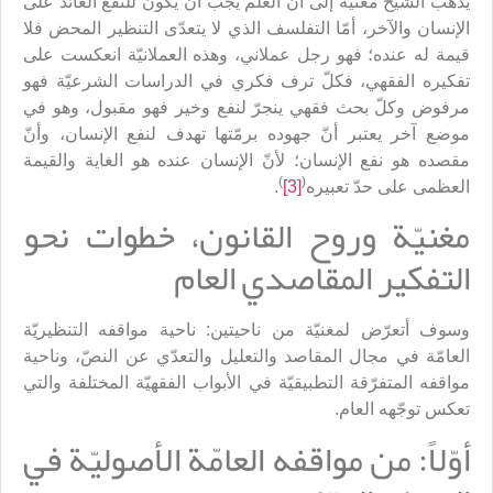
يذهب الشيخ مغنيّة إلى أنّ العلم يجب أن يكون للنفع العائد على
الإنسان والآخر، أمّا التفلسف الذي لا يتعدّى التنظير المحض فلا
قيمة له عنده؛ فهو رجل عملاني، وهذه العملانيّة انعكست على
تفكيره الفقهي، فكلّ ترف فكري في الدراسات الشرعيّة فهو
مرفوض وكلّ بحث فقهي ينجرّ لنفع وخير فهو مقبول، وهو في
موضع آخر يعتبر أنّ جهوده برمّتها تهدف لنفع الإنسان، وأنّ
مقصده هو نفع الإنسان؛ لأنّ الإنسان عنده هو الغاية والقيمة
)
(
العظمى على حدّ تعبيره
[3]
.
مغنيّة وروح القانون، خطوات نحو
التفكير المقاصدي العام
وسوف أتعرّض لمغنيّة من ناحيتين: ناحية مواقفه التنظيريّة
العامّة في مجال المقاصد والتعليل والتعدّي عن النصّ، وناحية
مواقفه المتفرّقة التطبيقيّة في الأبواب الفقهيّة المختلفة والتي
تعكس توجّهه العام.
أوّلاً: من مواقفه العامّة الأصوليّة في