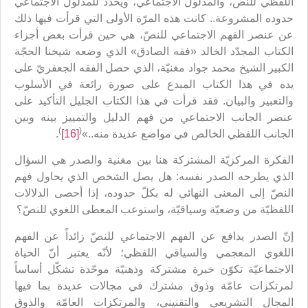
اللفظي للنص، والمدلول الاجتماعي، ويحدّد للمدلول الاجتماعي
حدوده المشروعة.. كانت هذه المرّة الأولى التي قرأت فيها ذلك
عن عنصر الفهم الاجتماعي للنصّ، هي حين قرأت بعض أجزاء
الكتاب المجدّد الخالد «فقه الصادق» الذي وضعه شيخنا الحجّة
الكبير الشيخ محمد جواد مغنيّة، الذي حصل الفقه الجعفريّ على
يده في هذا الكتاب المبدع على صورة رائعة في الأسلوب
والتعبير والبيان. فقد قرأت في هذا الكتاب الجليل التأكيد على
عنصر الجانب الاجتماعي من فهم الدليل والتمييز بينه وبين
)
(
الجانب اللفظي الخالص في مواضع عديدة منه..»
[16]
.
الفكرة المركزيّة المشتركة هنا بين مغنية والصدر هي السؤال
الذي يطرحه الصدر نفسه: هل يصل الشخص الذي يحاول فهم
النصّ إلى المعنى النهائي له بكلّ حدوده، إذا أحصى الدلالات
اللفظيّة من وضعيّة وسياقيّة، واستوعب المعطى اللغوي للنصّ؟
إنّ الصدر يدافع عن الفهم الاجتماعي للنصّ زائداً عن الفهم
اللغوي المعجمي والسياقي اللفظي؛ لأنّه يعتبر أنّ الحياة
الاجتماعيّة تكوّن خبرة مشتركة وذهنيّة موحّدة تشكّل أساساً
لمرتكزات عامّة وذوق مشترك في مجالات عديدة بما فيها
المجال التشريعي والتقنيني، والمرتكزات العامّة والذوق