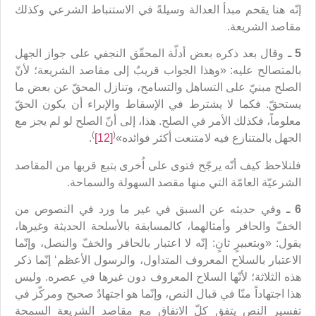
إنّه هنا يقحم مبدأ العدالة وسيلةً في الاستنباط الشرعي وكذلك
مقاصد الشريعة.
5 ـ
وقال بعد ذكره بعض أدلّة المحقّق النجفي على جواز الجهل
بالمتصالح عليه: «وهذا الجواب قريبٌ إلى مقاصد الشريعة؛ لأنّ
الصلح مبنيّ على التساهل والتسامح، وتنازل المحقّ عن بعض ما
يستحقّ. فكما لا يشترط في الإسقاط والإبراء أن يكون الحقّ
معلوماً، فكذلك الأمر في الصلح. هذا، إلى أنّ الصلح لو لم يجز مع
)
(
الجهل بالمتنازع فيه لامتنعت أكثر فوائده»
[12]
.
فلنلاحظ كيف أنّه يرجّح فتوى على اُخرى بتبع قربها من المقاصد
الشرعيّة العامّة التي منها مقصد السهولة والسماحة.
6 ـ
وفي حديثه عن السبق في غير ما ورد في النصوص من
الخفّ والحافر وأمثالهما، كالمسابقة بالأسلحة الحديثة وغيرها،
يقول: «وبتعبيرٍ ثانٍ: إنّه لا اعتبار بالحافر والخفّ والنصل، وإنّما
الاعتبار بالسلاح المعروف المتداول، والرسول الأعظم‘ إنّما ذكر
هذه الثلاثة؛ لأنّها السلاح المعروف دون غيرها في عصره. وليس
هذا اجتهاداً منّا في قبال النص، وإنّما هو اجتهادٌ صحيح ومركّز في
تفسير النص يتفق كلّ الاتفاق مع مقاصد الشريعة السمحة