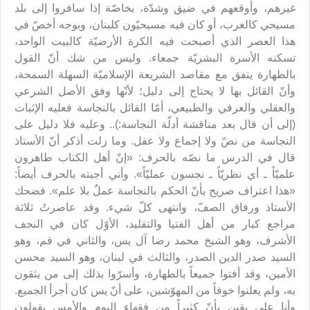
غيرهم، وأوقعهم في ضيق وشدّة، بخاصّة إذا سافروا إلى بلد
مسيحي كالغرب، أو كان فيه مسيحيّون كلبنان، وبوجه أخصّ في
هذا العصر الذي أصبحت فيه الكرة الأرضيّة كالبيت الواحد،
تسكنه الأسرة البشريّة جمعاء. وليس من شك أنّ القول
بالطهارة يتفق مع مقاصد الشريعة الإسلاميّة السهلة السمحة،
وأنّ القائل بها لا يحتاج إلى دليل؛ لأنّها وفق الأصل الشرعي
والعقلي والعرفي والطبيعي، أمّا القائل بالنجاسة فعليه الإثبات
(إلى أن قال بعد مناقشة أدلّة النجاسة:).. وعليه فلا دليل على
النجاسة من نصّ ولا إجماع ولا عقل. وما زلت أذكر أنّ الأستاذ
قال في الدرس ما نصّه بالحرف: «إنّ أهل الكتاب طاهرون
علميّاً ـ أي نظريّاً ـ نجسون عمليّاً». وأني أجبته بالحرف أيضاً:
«هذا اعتراف صريح بأنّ الحكم بالنجاسة عملٌ بلا علم». فضحك
الأستاذ ورفاق الصفّ، وانتهى كلّ شيء. وقد عاصرتُ ثلاثة
مراجع كبار من أهل الفتيا والتقليد، الأوّل كان في النجف
الأشرف، وهو الشيخ محمد رضا آل يس، والثاني في قم، وهو
السيد صدر الدين الصدر، والثالث في لبنان، وهو السيد محسن
الأمين، وقد أفتوا جميعاً بالطهارة، وأسرّوا بذلك إلى من يثقون
به، ولم يعلنوا خوفاً من المهوّشين، على أنّ يس كان أجرأ الجميع.
وأنا على يقين بأنّ كثيراً من فقهاء اليوم والأمس يقولون