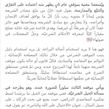
ويُسعفنا مغنية بموقفٍ عام ثانٍ يظهر منه اعتماده على التقرّي
والتتبّع والممارسة،
يقول فيه: «إنّ من تتبّع مصادر الشريعة
يؤمن إيماناً لا يشوبه ريب بأنّ كلّ ما يوافق أهداف الإنسان
وأغراضه، ولا يتعارض مع مبادئ الشريعة ومقاصدها فهو جائز
عقداً كان أو شرطاً، أو غيرهما. وهذي قاعدة شرعيّة عامّة تصلح
معياراً كليّاً لمعرفة الأحكام الشرعيّة، وحلّ المعضلات في
)
(
ضوئها»
[6]
.
فهو هنا لا يريد استخدام أصالة البراءة، بل يريد استخدام دليل
يثبت الموقف الشرعي من خلال ثنائيّة: المصلحة الإنسانيّة ـ
التوالم مع المقاصد والمبادئ، فكلّ قانون أو حالة يكون موقف
الشريعة منهما تابعاً لهذا المزدوج عنده، ومن ثمّ فنحن نستنطق
الشرع في مقاصده استنطاقاً سلبيّاً، ونستنطق المصلحة
الإنسانيّة في تحقّقها استنطاقاً عقلانيّاً إيجابيّاً تجربيّاً.
ويأتي موقفه الثالث مبلوراً للصورة عنده، وهو يطرحه في
مسألة الحيل الشرعيّة،
ففي موقفه من الحيل ما يرشدنا لنمط
تفكيره المقاصدي الذرائعي، حيث يضع في بحث الزكاة ـ على
سبيل المثال ـ عنوان «الاحتيال على الله والناس»، ثم يقول فيه: