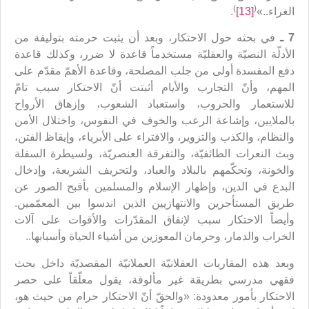
)
(
الغراء..»
[13]
.
7 ـ
في بحثه حول الاحتكار، وبعد أن يثبت حرمته بتوليفة من
الأدلّة النصيّة والعقليّة مستخدماً قاعدة لا ضرر، وكذلك قاعدة
دفع المفسدة أولى من جلب المصلحة، وقاعدة الأهمّ مقدّم على
المهم، وأنّ التجارب والأيام أثبتت أنّ الاحتكار سبب تامّ
للاستعمار والحروب، واستعباد الشعوب، وإزهاق الأرواح
بالملايين، وإشاعة الرعب والخوف في النفوس، واختلال الأمن
والنظام، والكذب والتزوير، والافتراء على الأبرياء، وإيقاظ الفتن،
وبث النعرات الطائفيّة، والتفرقة العنصريّة، ولسيطرة السفلة
والخونة، وتحكّمهم بالبلاد والعباد، ولتحريف الشريعة، وإدخال
البدع في الدين، وإظهار الإسلام والمسلمين بأقبح الصور عن
طريق المستأجرين والانتهازيين الذين اندسوا بين المعمّمين.
وأيضاً الاحتكار سبب لإنفاق المقدّرات والأقوات على آلات
الخراب والدمار، وحرمان المعوزين من أشياء الحياة وأسبابها..
وبعد هذه المقاربات العقلانيّة العملانيّة المقصديّة داخل بحث
فقهي مدرسي بطريقة غير مألوفة، يقول معلّقاً على حصر
الاحتكار بأمور معدودة: «والحقّ أنّ الاحتكار حرام من حيث هو،