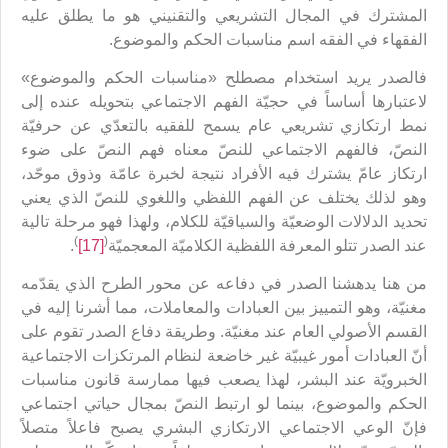
المشترك في المجال التشريعي والتقنيني هو ما يطلق عليه
الفقهاء في الفقه اسم مناسبات الحكم والموضوع.
فالصدر يريد استخدام مصطلح «مناسبات الحكم والموضوع»
لاعتبارها أساساً في حجيّة الفهم الاجتماعي بتحويله عنده إلى
نمط ارتكازي تشريعي عام يسمح للفقيه بالتعدّي عن حرفيّة
النصّ، فالفهم الاجتماعي للنصّ معناه فهم النصّ على ضوء
ارتكاز عامّ يشترك فيه الأفراد نتيجة لخبرة عامّة وذوق موحّد،
وهو لذلك يختلف عن الفهم اللفظي واللغوي للنصّ الذي يعني
تحديد الدلالات الوضعيّة والسياقيّة للكلام، ولهذا فهو مرحلة تالية
)
(
عند الصدر تتلو المعرفة اللفظية الكلاميّة المعجميّة
[17]
.
من هنا يدهشنا الصدر في دفاعه عن محور الطرح الذي يقدّمه
مغنيّة، وهو التمييز بين العبادات والمعاملات، مما أشرنا إليه في
القسم الأصولي العام عند مغنيّة. وطريقة دفاع الصدر تقوم على
أنّ العبادات أمور غيبيّة غير خاضعة لنظام المرتكزات الاجتماعية
الخبرويّة عند البشر، لهذا يصعب فيها ممارسة قانون مناسبات
الحكم والموضوع، بينما لو ارتبط النصّ بمجال حياتي اجتماعي
فإنّ الوعي الاجتماعي الارتكازي البشري يصبح فاعلاً متصلاً