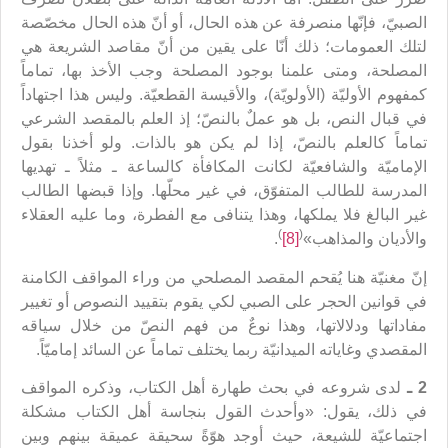
الصبيّ، فإنّها منصرفة عن هذه الحال، أو أنّ هذه الحال مخصّصة
لتلك العمومات؛ ذلك أنّا على يقين من أنّ مقاصد الشريعة هي
المصلحة، ومتى علمنا بوجود المصلحة وجب الأخذ بها، تماماً
كمفهوم الأوليّة (الأولويّة)، والأقيسة القطعيّة. وليس هذا اجتهاداً
في قبال النص، بل هو عملٌ بالنصّ؛ إذ العلم بالمقصد الشرعي
تماماً كالعلم بالنصّ، إذا لم يكن هو بالذات. ولو أخذنا بقول
الإماميّة والشافعيّة لكانت المكافأة كالساعة ـ مثلاً ـ تهديها
المدرسة للطالب المتفوّق، في غير محلّها. وإذا قبضها الطالب
غير البالغ فلا يملكها، وهذا يتنافى مع الفطرة، وما عليه العقلاء
)
(
والأديان والمذاهب»
[8]
.
إنّ مغنيّة هنا يُقحم المقصد المصلحي من وراء المواقف الكامنة
في قوانين الحجر على الصبي لكي يقوم بتقييد النصوص أو تغيير
مفاداتها ودلالاتها، وهذا نوعٌ من فهم النصّ من خلال سياقه
المقصدي وغاياته الميدانيّة ربما يختلف تماماً عن السائد إماميّاً.
2 ـ
لدى شروعه في بحث طهارة أهل الكتاب، وذكره المواقف
في ذلك، يقول: «وأحدث القول بنجاسة أهل الكتاب مشكلة
اجتماعيّة للشيعة، حيث أوجد هوّةً سحيقة عميقة بينهم وبين