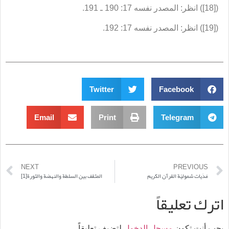
([18]) انظر: المصدر نفسه 17: 190 ـ 191.
([19]) انظر: المصدر نفسه 17: 192.
Twitter
Facebook
Email
Print
Telegram
NEXT
PREVIOUS
مَدَيات شموليّة القرآن الكريم
المثقف بين السلطة والنهضة والثورة[1]
اترك تعليقاً
يجب أنت تكون
مسجل الدخول
لتضيف تعليقاً.