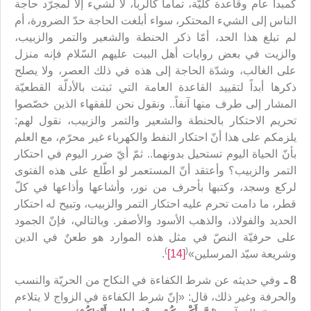
كمبدأ عام وقاعدة كليّة، تماماً كالربا، لا لشيء إلا لمجرّد حاجة
الناس إلى الشيء المحتكر، سواء أبلغت الحاجة حدّ الضرورة، أم
لم تبلغ هذا الحد، أمّا ذكر الحنطة والشعير والتمر والزبيب،
والزيت في بعض روايات أهل البيت عليهم السّلام فإنه منزل
على الغالب، وشدّة الحاجة إلى هذه في ذلك العصر، ولا يصلح
ذكرها أبداً لتقييد القاعدة العامة التي ثبتت بالأدلّة القطعيّة
المشار إلى طرف منها آنفاً.. ونقول نحن للفقهاء الذين خصّصوا
تحريم الاحتكار بالحنطة والشعير والتمر والزبيب، نقول لهم:
يلزمكم على هذا أنّ احتكار النفط والكهرباء غير محرّم، مع العلم
بأنّ الحياة اليوم تستحيل بدونهما.. ثمّ أيّ ضرر اليوم في احتكار
التمر والزبيب؟ وأعتقد أنّ المستعمر لو اطّلع على هذه الفتوى
لركع وسجد، وكتبها بأحرف من نور، وأشاعها وأذاعها في كلّ
قطر، ما دامت تحرم عليه احتكار التمر والزبيب، وتبيح له احتكار
الحديد والفولاذ، والذهب الأسود والأصفر. وبالتالي، فإنّ الجمود
على حرفيّة النصّ في مثل هذه الموارد هو طعنٌ في الدين
)
(
وشريعة سيّد المرسلين»
[14]
.
8 ـ
وفي حديثه عن شرط الكفاءة في النكاح من الحريّة والنسب
والحرفة وغير ذلك، قال: «إنّ شرط الكفاءة في الزواج لا يتلاءم