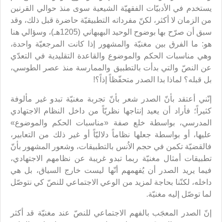
يستخدم في الأدبيّات الفقهيّة الشيعية سوى منذ حوالي القرنين
من الزمان لا أكثر، لكنّ مفرداته التطبيقيّة حاضرة قبل ذلك، وقد
سبق أن صرّح بها بوضوح الوحيد البهبهاني (1205هـ)، وسؤالي هنا
هو: ما الفرق بين مغنيّة والمشهور إذا كانت المرجعيّة واحدة،
وهي مناسبات الحكم والموضوع والقاعدة التقليدية في التعدّي
عن النصّ والتي بدأت بالتطبيق والممارسة منذ عصر الطوسي،
بل قبله؟ لماذا بدا الصدر متحفّظاً إذاً؟!
إنّني أعتقد بأنّ الصدر شعر بأنّ تجربة مغنيّة تبدو غير مألوفة
كثيراً؛ فأراد أن يعيد إنتاجها نظريّاً من داخل النظام الاجتهادي
المدرسي، بواسطة خلع صفة «مناسبات الحكم والموضوع»
عليها، أو بواسطة جعلها نظاماً دلاليّاً أو غير ذلك من التعابير،
فالقضيّة تكمن في حجم الاُنس بالتطبيقات، وشعور المشهور بأنّ
تطبيقات أمثال مغنيّة ربما تبدو غريبة عن نظامهم الاجتهادي،
فيما يريد الصدر أن يُفهمهم أنّها ليست خارج السياق، بل هي
داخله، لكنّنا بحاجة لمزيد من الوعي الاجتماعي للنصّ كي نتوصّل
لما توصّل إليه مغنيّة.
إنّ الصدر المعجَب بالفهم الاجتماعي للنصّ عند مغنيّة قد أكثر