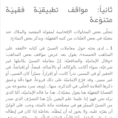
ثانياً: مواقف تطبيقيّة فقهيّة
متنوّعة
تتجلّى بعض المحاولات الإقحامية لمقولة المقصد والملاك عند
مغنيّة في بعض العيّنات من كتبه الفقهيّة، ونذكر بعض النماذج:
1 ـ
لدى بحثه حول معاملات الصبيّ في كتابه «الفقه على
المذاهب الخمسة»، يقول بعد عرض مواقف بعض المذاهب:
«وقال الإماميّة والشافعيّة: إنّ معاملة الصبيّ بكاملها غير
شرعيّة، سواء أكانت بالوكالة، أو بالأصالة، قبضاً، أو إقباضاً، في
الحقير أو في اليسير، نذراً كانت، أو إقراراً، مميّزاً كان الصبي، أو
غير مميز.. وقد فرّع الإماميّة على ذلك فروعاً، فيها دقّة وعمق
ذكرها العلامة الحلّي في التذكرة، منها:.. (وبعد سرد مجموعة من
القضايا الفقهيّة هنا يقول مغنيّة:).. هذا ما قاله الإماميّة، أمّا الذي
نراه نحن فهو: إذا علمنا علم اليقين بأنّ هذا التصرّف الذي صدر
من الصبيّ المميّز هو في مصلحته مائة بالمئة، وجب على الوليّ
أن يقرّه عليه، ولا يجوز له أن يُبطلَه، بخاصّة إذا كان في إبطاله
ضررٌ على الطفل. أمّا الأدلّة العامّة الدالّة على بطلان تصرّف