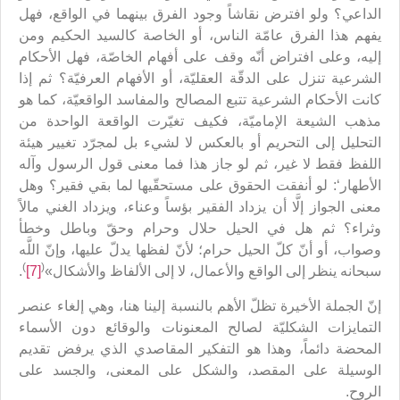
الداعي؟ ولو افترض نقاشاً وجود الفرق بينهما في الواقع، فهل
يفهم هذا الفرق عامّة الناس، أو الخاصة كالسيد الحكيم ومن
إليه، وعلى افتراض أنّه وقف على أفهام الخاصّة، فهل الأحكام
الشرعية تنزل على الدقّة العقليّة، أو الأفهام العرفيّة؟ ثم إذا
كانت الأحكام الشرعية تتبع المصالح والمفاسد الواقعيّة، كما هو
مذهب الشيعة الإماميّة، فكيف تغيّرت الواقعة الواحدة من
التحليل إلى التحريم أو بالعكس لا لشيء بل لمجرّد تغيير هيئة
اللفظ فقط لا غير، ثم لو جاز هذا فما معنى قول الرسول وآله
الأطهار‘: لو أنفقت الحقوق على مستحقّيها لما بقي فقير؟ وهل
معنى الجواز إلَّا أن يزداد الفقير بؤساً وعناء، ويزداد الغني مالاً
وثراء؟ ثم هل في الحيل حلال وحرام وحقّ وباطل وخطأ
وصواب، أو أنّ كلّ الحيل حرام؛ لأنّ لفظها يدلّ عليها، وإنّ اللَّه
)
(
سبحانه ينظر إلى الواقع والأعمال، لا إلى الألفاظ والأشكال»
[7]
.
إنّ الجملة الأخيرة تظلّ الأهم بالنسبة إلينا هنا، وهي إلغاء عنصر
التمايزات الشكليّة لصالح المعنونات والوقائع دون الأسماء
المحضة دائماً، وهذا هو التفكير المقاصدي الذي يرفض تقديم
الوسيلة على المقصد، والشكل على المعنى، والجسد على
الروح.