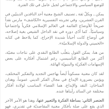
للوضع السياسي والاجتماعي لجبل عامل في تلك الفترة.
يمكن ـ وبكلّ ثقة ـ تصنيف الشيخ مغنية أحد الناقدين الدينيّين في
القرن العشرين، وفي تجربته التفسيرية «الكاشف» مارس نقداً
صريحاً للأوضاع القائمة في العالم الإسلامي فكرياً واجتماعياً
وسياسيّاً.. كما أدّى دوره في نقد الداخل الشيعي بغية إصلاحه،
في أوضاع كانت أحياناً شديدة الإحراج، كما يلاحظ في كتابه
«الخميني والدولة الإسلاميّة».
من هنا، يمكن القول بتغلّب الطابع النقدي على نتاجات مغنيّة،
أكثر من الطابع التأسيسي، رغم اشتمال أفكاره على بعض
الإسهامات الفكريّة والبنيويّة الهامّة.
لقد كان مغنية مسكوناً أيضاً بهاجس التجديد والتفكير المختلف،
ويؤمن بضرورة الإبداع في مجال الفكر الديني عموماً، وهذان
المناخان: النقد والإبداع، هما الفضاء المناسب لولادة أفكار
مختلفة عن السائد رأيناها عنده.
العنصر الثاني: بساطة الفكرة والتعبير عنها،
وهذا هو الأمر الآخر
الذي يقع على صلة بأفكار مغنية المقاصديّة في تقديري، فهو