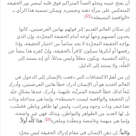
أن يفتح عينيه ويجلو الصدأ المتراكم فوق قلبه ليبصر نور الحقيقة
المنعكس على مرآة ذهنه وضميره. ويمكن تسمية هذا الرأي بـ
)
[2]
(
«الواقعية البسيطة»
.
إن سكان العالم القديم؛ إثر قولهم بهاتين الفرضيتين، كانوا
يجدون أنفسهم وجهاً لوجه أمام الحقيقة المجرَّدة، وإن الذي
يواجه الحقيقة المجرَّدة لا يجد مناصاً من اختيار الحقيقة، وإذا
رفضها أو أنكرها سيكون كافراً بالحقيقة، وإنّ كفره هذا ينشأ عن
رذائله النفسية، ويكون معللاً وليس مدللاً، أي إنه يستند إلى
العلّة، ولا يستند إلى الدليل.
إن من أهمّ الاكتشافات التي دفعت بالإنسان إلى الدخول في
العالم الجديد هو أن الإنسان أدرك خطأ هاتين الفرضيتين، وأدرك
تَبَعاً لذلك خطأ النتيجة المترتِّبة عليهما، وأدرك عندها بشكلٍ جيّد
أن الحقيقة والواقعية ليست «بسيطة»، وإنما هي متداخلة وذات
تضاعيف وذات وجوه ومراتب، وليس لها ظاهر وباطن فحَسْب،
بل لها العديد من الظواهر والبواطن، وبذلك فهي غير واضحة،
)
[3]
(
وإنما هي مبهمة وغامضة ومعقّدة وملغزة
.
هذا كلّه أولاً.
وثانياً:
إن ذهن الإنسان في مقام إدراك الحقيقة ليس مجرَّد