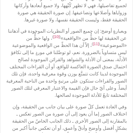
لجميع تفاصيلها، فهي لا تظهر كُنْهها، ولا جميع أبعادها وأركانها
وزواياها وأضلاعها وتضاعيفها. إن صورة الحقيقة هي صورة
الحقيقة فقط، وليست الحقيقة نفسها، ولا صورة غيرها.
وبعبارةٍ أوضح: إن جميع الصور أو النظريات الموجودة في أذهاننا
)
[10]
(
عن الحقيقة لها حظٌّ من «الواقعية»
، ولها حظٌّ من
)
[11]
(
«الموضوعية»
، إلاّ أن هذا الحظّ من الواقعية والموضوعية
ليس متساوياً بالضرورة. نعم، لو توصَّلنا في موردٍ ما إلى تكافؤ
الأدلّة، بمعنى أن الأدلة والشواهد والقرائن الموجودة لصالح
احتمال صدق الصورة العاكسة للواقع، أو أن القراءات المختلف
الموجودة لدينا كانت تتمتَّع بوزن وقوة معرفية واحدة، فإن تلك
الصور والقراءات ستكون على مرتبةٍ واحدة من الناحية المعرفية
أيضاً. وعلى أيّ حال فإن القيمة والاعتبار المعرفي لتلك الصور
المختلفة تابعٌ للأدلة الموجودة لصالحها.
وفي العادة تعمل كلّ صورة على بيان جانب من الحقيقة، وإن
اختلاف الصور إما أن يعود إلى أن صورة من الصور تعكس ـ
بالمقارنة إلى الصور الأخرى ـ ذلك الجانب الخاصّ من الحقيقة
بشكلٍ أفضل وأوضح وأدقّ وأعمق، أو أن تعكس جانباً أكبر من