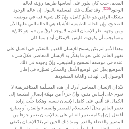
القديم، حيث كان يبلور على أساسها طريقة رؤيته لعالم
)
[25]
(
الوجود
. وقد تمثَّلت تلك المسلمة بالقول: إن عالم الوجود
بشكله الراهن هو عالَمٌ كامل، وإنّ كل شيء فيه في موضعه
الصحيح، وإن الحالة الطبيعية للأشياء هي الحالة التي عليها الآن.
ومن وجهة نظر الإنسان القديم لا يوجد فرقٌ بين «ما هو كائنٌ»
و«ما يجب أن يكون»، فليس بالإمكان أبدع مما كان.
وهذا الأمر لم يكن يسمح للإنسان القديم بالتفكير في العمل على
تغيير العالم على نحو ما يفكِّر به الإنسان المعاصر. فكلّ شيء
عنده في موضعه الصحيح والطبيعي، وإنّ وجوده في ذلك
الموضع يعبِّر عن الوضع الأمثل والممكن تصوُّره في إطار
الوصول إلى الهدف والغاية المنشودة.
بَيْدَ أن الإنسان المعاصر أدرك أن هذه المسلَّمة الميتافيزيقية لا
تقوم على أساس متين، وأنّ جزءاً من مهمّة إيصال الطبيعة إلى
الكمال قد أُلقي على كاهل الإنسان نفسه. وهكذا حلَّت إرادة
تغيير العالم محلّ الاستسلام للمصير والقضاء والقدر، أو بعبارةٍ
أفضل: إن إمكانية تغيير العالم على يد الإنسان تعتبر جزءاً من
المصير والقضاء والقدر. ومنذ ذلك الحين لم يعُدْ الإنسان يكتفي
بتفسير العالم، وإنما بدأ يسهم في صنعه وتغييره. وعلى الرغم