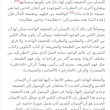
)
[6]
(
الإنسان من الحقيقة يكون لها دخلٌ في تكوينها وصياغتها
.
وبعبارةٍ أخرى: إن النظريات الموجودة في أذهان الناس إنما هي
)
[7]
(
حصيلة «إعادة بناء»
الواقعية من قبلهم. وبطبيعة الحال فإن
إعادة البناء هذه تنقسم إلى: «عقلانية»؛ و«غير عقلانية».
ومضافاً إلى ذلك أدرك الإنسان أن الحقيقة الواحدة يمكن لها أن
تحمل الكثير من الوجوه المختلفة، ويمكن أن يكون هناك الكثير
من القراءات والتفاسير والنظريات للحقيقة الواحدة. ولا فرق
من هذه الناحية بين الطبيعة والشريعة، أو كتاب التكوين وكتاب
التشريع. إن عالم الوجود بمثابة النصّ الذي يمكن النظر إليه من
مختلف الزوايا، وتقديم أكثر من قراءةٍ له. وإن فهم الطبيعة ـ
مثل فهم الشريعة ـ يستند إلى ركنين، وهما: الركن «الداخلي»
(المصدر)؛ والركن «الخارجي» (الأساليب والمتبنيات).
والنقطة الهامّة التي ينبغي الالتفات إليها هنا هي أن الإنسان
القديم والإنسان الحديث لا يختلفان في الوصول إلى الحقيقة
وعدم الوصول إليها، وإنما في تصوُّر الوصول إلى هذه الحقيقة
وعدم هذا التصوُّر. إن الاكتشاف الكبير الذي توصَّل إليه الإنسان
الحديث هو أن الإنسان القديم كان يحمل صورةً خاصة عن
الحقيقة متصوِّراً أنها هي الحقيقة، وكان يسقطها على العالم