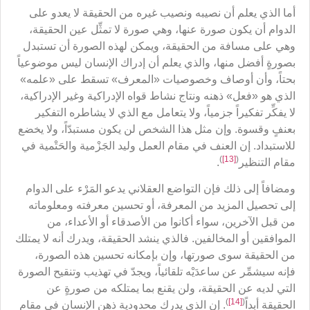
أما الذي يعلم أن نصيبه ونصيب غيره من الحقيقة لا يعدو على
الدوام أن يكون صورة عنها، وهي صورة لا تمثِّل عين الحقيقة،
وهي على مسافة من الحقيقة، ويمكن لهذه الصورة أن تستبدل
بصورةٍ أفضل منها، والذي يعلم أن إدراك الإنسان ليس موضوعياً
بحتاً، وأن أوصاف وخصوصيات «المعرف» تسقط على «علمه»
الذي هو «فعل» ذهنه ونتاج نشاط قواه الإدراكية وغير الإدراكية،
لا يفكِّر تفكيراً جزمياً، ولا يتعامل مع الذي لا يشاطره التفكير
بعنفٍ وقسوة. وإن مثل هذا الشخص لن يكون مستبدّاً، ولا يخضع
للاستبداد. إن العنف في مقام العمل وليد الجَزْمية والحَتْمية في
)
[13]
(
مقام التنظير
.
ومضافاً إلى ذلك فإن التواضع العقلاني يدعو المَرْء على الدوام
إلى تحصيل المزيد من المعرفة، أو تحسين معرفته ومعلوماته
من قبل الآخرين، سواء أكانوا من الأصدقاء أو الأعداء، من
الموافقين أو المخالفين. فالذي ينشد الحقيقة، ويدرك أنه لا يمتلك
من الحقيقة سوى صورتها، وإن بإمكانه تحسين هذه الصورة،
فإنه سيشمِّر عن ساعدَيْه تلقائياً، ويجدّ في تهذيب وتنقيح الصورة
التي لديه عن الحقيقة، ولن يقنع بما يمتلكه من صورةٍ عن
)
[14]
(
الحقيقة أبداً
. إن الذي يدرك محدودية ذهن الإنسان في مقام