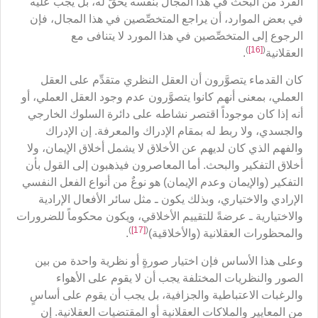
الفرد من البحث في هذا المجال بنفسه يحقّ له، بل يجب عليه
في بعض الموارد، أن يراجع المتخصِّصين في هذا المجال، فإن
الرجوع إلى المتخصِّصين في هذا المورد لا يتنافى مع
)
[16]
(
العقلانية
.
كان القدماء يتصوَّرون أن العقل النظري متقدِّم على العقل
العملي، بمعنى أنهم كانوا يتصوَّرون عدم وجود العقل العملي، أو
أنه إذا كان موجوداً اقتصر نشاطه على دائرة السلوك الخارجي
والجسدي، ولا ربط له بمقام الإدراك والمعرفة. إن الإدراك
والفهم الذي كان لديهم عن الأخلاق لا يشمل أخلاق الإيمان، ولا
أخلاق التفكير والبحث. أما المعاصرون فيذهبون إلى القول بأن
التفكير (والإيمان وعدم الإيمان) هو نوعٌ من أنواع الفعل النفسي
الإرادي والاختياري، وبذلك يكون ـ مثل سائر الأفعال الإرادية
والاختيارية ـ عرضةً للتقييم الأخلاقي، ويكون محكوماً للضرورات
)
[17]
(
والمحظورات العقلانية (والأخلاقية)
.
وعلى هذا الأساس فإن اختيار صورةٍ أو نظرية واحدة من بين
الصور والنظريات المختلفة يجب أن لا يقوم على الأهواء
والرغبات الاعتباطية والجزافية، بل يجب أن يقوم على أساسٍ
من المعايير والملاكات العقلانية أو المقتضيات العقلانية. إن