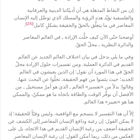
إن من النقاط المذهلة هي أن أدبيّاتنا الدينية والعرفانية
والفلسفية تؤيِّد هذه الرؤية والمسلك الذي توصَّل إليه الإنسان
)
[24]
(
المعاصر في ما يتعلَّق بالحقّ والحقيقة بشكلٍ كامل
.
أوضحنا حتّى الآن كيف حلَّت الإرادة ـ في العالم المعاصر
والدائرة النظرية ـ محلّ الحقّ.
وفي ما يلي ندخل في بيان اختلاف العالم الجديد عن العالم
القديم في الدائرة العملية. ومن تفسيرات حلول الإرادة محلّ
الحقّ في هذا المورد أن نقول: إن الذين يعيشون في العالم
الجديد؛ حيث يئسوا من فهم الحقيقة، تخلّوا عن البحث عنها،
وقالوا: بدلاً من «تفسير» العالم ـ الذي هو أمرٌ مستحيل ـ من
الأفضل أن نوفِّر الوقت والطاقة باتجاه ما هو ممكنٌ، والممكن
هنا هو «تغيير» هذا العالم.
إلاّ أن هذا التفسير لا ينسجم مع الواقعية، وليس وفيّاً للحقيقة؛ إذ
لا يمكن القول: إن رغبة ودافع الإنسان المعاصر إلى الكشف عن
الحقيقة أضعف من رغبة الإنسان القديم في هذا الاتجاه، بل على
العكس من ذلك، ربما أمكن القول: إن رغبة الإنسان المعاصر