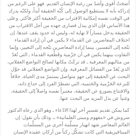
أضحَتْ أقوى وأشدّ من رغبة الإنسان القديم. فهو على الرغم من
إدراكه بأنه لا يستطيع الوصول إلى كُنْه الحقيقة أبداً، ولكنّه يدرك
في الوقت نفسه إمكانية الاقتراب من الحقيقة أكثر فأكثر. وعلى
هذا الأساس فإن الذي يبذل قصارى جهده من أجل الاقتراب من
الحقيقة يدخل مساراً لا نهاية له، وليس له حدود يقف عندها. إن
اختلاف المعاصرين عن القدماء لا يكمن في أن إرادة القدماء
تتّجه إلى التفسير، بينما إرادة المعاصرين تتّجه إلى التغيير، وإنما
التفاوت بينهما يكمن في أن جَزْمية وقَطْعية القدماء ـ التي تُعَدّ
من مثالبهم المعرفية ـ قد تركَتْ مكانها لصالح التواضع العقلاني،
الذي يُعَدّ من الفضائل المعرفية. وإن التواضع العقلاني قد حوَّل
البحث عن الحقيقة إلى جهدٍ متواصل يستمرّ مدى الحياة، خلافاً
للنزعة الجَزْمية والحَتمية، التي تضطرّ الفرد إلى خداع ذاته،
والاقتناع بصورةٍ عن الحقيقة، معتبراً نفسه واصلاً إلى الحقيقة،
وغنياً عن بذل المزيد من البحث عنها.
كما يمكن تقديم تفسيرٍ آخر لهذا الادّعاء ـ وهو الذي رعاه الدكتور
سروش في «مفهوم ومبنى العلمانية» ـ، وذلك بأن نقول: إن
العالم المعاصر شهد انهيار مسلَّمة أخرى من المسلَّمات
الميتافيزيقية التي كانت تشكِّل ركناً من أركان عقيدة الإنسان