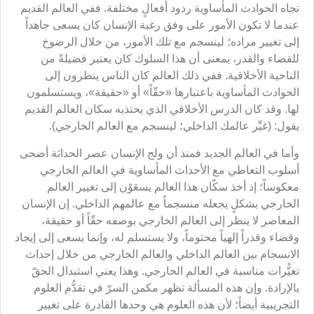
تجاه الحوادث المأساوية ردود أفعالٍ مختلفة. ففي العالم القديم
عندما لا تكون الأمور على وفق رغبة الإنسان كان يسعى جاهداً
إلى تغيير مراده؛ لينسجم مع تلك الأمور، من خلال الرضوخ
للقضاء والقدر، بمعنى أن هذا السلوك كان يعتبر فضيلةً من
الناحية الأخلاقية. ففي ذلك العالم كان الناس ينظرون إلى
الحوادث المأساوية باعتبارها «حقّاً» أو «حقيقة»، ويستسلمون
لها. وقد كان الدرس الأخلاقي الذي يحتذيه سكان العالم القديم
يقول: (غيِّر عالمك الداخلي؛ لينسجم مع العالم الخارجي).
وأما في العالم الجديد فمنذ أن ولج الإنسان عصر الحداثة أضحى
أسلوب التعاطي مع الأحداث المأساوية في العالم الخارجي
معكوساً؛ إذ أخذ سكّان هذا العالم يسعَوْن إلى تغيير العالم
الخارجي بشكلٍ يجعله منسجماً مع عالمهم الداخلي. إن الإنسان
المعاصر لا ينظر إلى العالم الخارجي بوصفه حقّاً أو حقيقة،
وقضاء وقدراً إلهياً محتوماً، ولا يستسلم له، وإنما يسعى إلى إيجاد
الانسجام بين العالم الداخلي والعالم الخارجي من خلال إحداث
تغيُّرات مناسبة في العالم الخارجي. وهذا يعني استبدال الحقّ
بالإرادة. وإن هذه المسألة تظهر مكمن السرّ في تقدُّم العلوم
التجريبية أيضاً؛ لأن هذه العلوم هي وحدها القادرة على تغيير