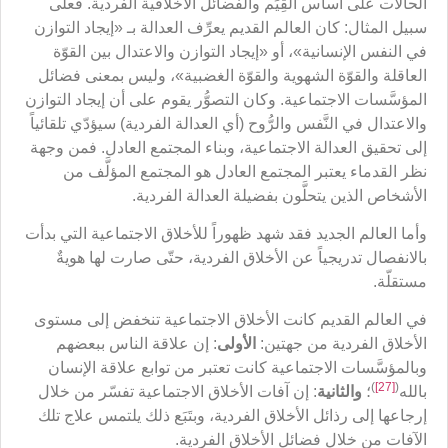
الحالات على أساس القِيَم والفضائل الأخلاقية الفردية. فعلى
سبيل المثال: كان العالم القديم يعرِّف العدالة بـ «إيجاد التوازن
في النفس الإنسانية»، أو «إيجاد التوازن والاعتدال بين القوّة
العاقلة والقوّة الشهوية والقوّة الغضبية»، وليس بمعنى فضائل
المؤسَّسات الاجتماعية. وكان التصوُّر يقوم على أن إيجاد التوازن
والاعتدال في النَّفس والرُّوح (أي العدالة الفردية) سيؤدّي تلقائياً
إلى تحقيق العدالة الاجتماعية، وبناء المجتمع العادل. فمن وجهة
نظر القدماء يعتبر المجتمع العادل هو المجتمع المؤلَّف من
الأشخاص الذين يتحلَّون بفضيلة العدالة الفردية.
وأما العالم الجديد فقد شهد ظهوراً للأخلاق الاجتماعية التي بدأت
بالانفصال تدريجياً عن الأخلاق الفردية، حتّى صارت لها هويةٌ
مستقلّة.
في العالم القديم كانت الأخلاق الاجتماعية تنخفض إلى مستوى
الأخلاق الفردية من جهتين:
الأولى
: إن علاقة الناس ببعضهم
وبالمؤسَّسات الاجتماعية كانت تعتبر من توابع علاقة الإنسان
)
[27]
(
بالله
؛
والثانية
: إن آفات الأخلاق الاجتماعية تفسّر من خلال
إرجاعها إلى رذائل الأخلاق الفردية، وبتَبَع ذلك يلتمس علاج تلك
الآفات من خلال فضائل الأخلاق الفردية.