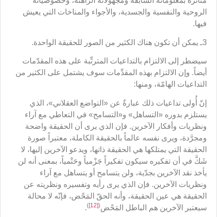
متأثِّرة بمعلوماته السابقة ومجهولاته الراهنة، وخصوصياته
الروحية والنفسية والجسدية، والأجواء والمناخات التي يعيش
فيها.
3ـ يمكن أن تكون هناك الكثير من الصور للحقيقة الواحدة.
سيضطر إلى الالتزام بالتداعيات المترتِّبة على هذه المقدّمات
أيضاً. وإن الالتزام بهذه المقدِّمات سوف يشتمل على الكثير من
التداعيات الهامّة، ومنها:
إنّ أُولى تداعيات ذلك عبارةٌ عن «التواضع العقلاني»، الذي
يستلزم بدوره «التساهل» و«التسامح» في التعاطي مع آراء
ونظريات وأفكار الآخرين. فإن الذي يرى أن الحقيقة واضحة
ومجرَّدة، ويرى نفسه عالماً بالحقيقة الكاملة، معتبراً صورة
الحقيقة التي يمتلكها هي الحقيقة ذاتها، ويدعو الآخرين إليها، لا
شَكَّ في أن تفكيره سيكون تفكيراً جَزْمياً وحَتْمياً، بمعنى أنه لن
يأخذ نقد الآخرين بجدّية، ولن يتسامح أو يتساهل مع آراء
ونظريات الآخرين. فإن الذي يرى رأيه وتفسيره ونظريته عن
الحقيقة هي عين الحقيقة، وأنه الحقّ المَحْض، فإنّه لا محالة
)
[12]
(
سيعتبر الآخرين هم الباطل المَحْض
.