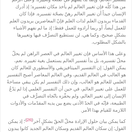
من هذا كلِّه فإن تغيير العالم لم يأخذ مكان تفسيره؛ إذ أدرك
الإنسان جيداً أن تغيير العالم رهنٌ بصحّة تفسيره. فإذا كان
القدماء يريدون العلم لذات العلم فإنّ المعاصرين يريدون العلم
للعمل أيضاً، أو ربما أرادوه للعمل فقط؛ إذ ما لم نفهم الأشياء
بشكلٍ صحيح، وكما هي، لن نستطيع التصرُّف فيها وتغييرها
بالشكل المطلوب.
وعلى هذا الأساس فإن تغيير العالم في العصر الراهن لم يحلّ
محلّ تفسيره، بل بدأ تفسير العالم يستعمل بغية تغييره. نعم،
يمكن القول: إن التفسير الميتافيزيقي والأسطوري للعالم كان
هو الغالب في العالم القديم، وفي العالم المعاصر أصبح التفسير
العلمي للعالم هو الغالب، وإن ذلك التفسير لم يكن يبقي مساحةً
للعمل على تغيير العالم، في حين أن التفسير العلمي إذا لم يَدْعُ
الإنسان إلى تغيير العالم، ولم يحفِّزه باتّجاه التصرُّف في
الطبيعة، فإنّه في الحدّ الأدنى يضع بين يديه المقدّمات والأدوات
اللازمة للقيام بهذا الأمر.
)
[26]
(
كما يمكن بيان حلول الإرادة محلّ الحقّ بشكلٍ آخر
؛ إذ يمكن
القول: إن سكان العالم القديم وسكان العالم الجديد كانوا يبدون