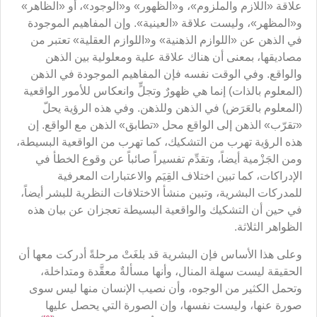
علاقة «اللازم والملزوم»، و«الظهور» و«الوجود»، أو «الظاهر»
و«المظهر»، وليست علاقة «العينية». وإن المفاهيم الموجودة
في الذهن عن «اللوازم الذهنية» و«اللوازم العقلية» تعتبر من
مصاديقها، بمعنى أن هناك علاقة علية ومعلولية بين الذهن
والواقع. وفي الوقت نفسه فإن المفاهيم الموجودة في الذهن
(المعلوم بالذات) إنما هي ظهورٌ وتجلٍّ وانعكاس للأمور الواقعية
(المعلوم بالعَرَض) في الذهن وللذهن. وفي هذه الرؤية يحلّ
«تقرّب» الذهن إلى الواقع محل «تطابق» الذهن مع الواقع. إن
هذه الرؤية تهرب من التشكيك، كما تهرب من الواقعية البسيطة،
ومن الجَزْمية أيضاً، وتقدِّم تفسيراً صائباً عن وقوع الخطأ في
الإدراكات، كما تبين اختلاف القِيَم والاعتبارات المعرفية
للمدركات البشرية، وتبين منشأ الاختلافات النظرية للبشر أيضاً،
في حين أن التشكيك والواقعية البسيطة تعجزان عن بيان هذه
الظواهر الثلاثة.
وعلى هذا الأساس فإن البشرية قد بلغَتْ مرحلةً أدركت معها أن
الحقيقة ليست سهلة المنال، وأنها مسألةٌ معقَّدة ومتداخلة،
وتحمل الكثير من الوجوه، وأن نصيب الإنسان منها ليس سوى
صورة عنها، وليست نفسها، وإن الصورة التي يحصل عليها