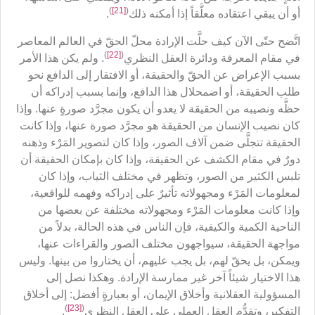
)
[21]
(
أو أن يبقي اعتقاده معلَّقاً إذا أمكنه ذلك
.
اتَّضح حتّى الآن كيف حلَّت الإرادة محلّ الحقّ في العالم المعاصر
)
[22]
(
في مقام المعرفة ودائرة العقل النظري
. ولم يكن هذا الأمر
بسبب الإعراض عن الحقّ والحقيقة، أو الافتقار إلى الدافع نحو
طلب الحقيقة، أو اضمحلال هذا الدافع، وإنما بسبب إدراكه أن
حظَّه ونصيبه من الحقيقة لا يعدو أن يكون مجرَّد صورةٍ عنها. وإذا
كان نصيب الإنسان من الحقيقة هو مجرَّد صورة عنها، وإذا كانت
الحقيقة تتجلَّى ضمن آلاف الصور، وإذا كان لتصوير المَرْء وذهنه
دورٌ في مقام الكشف عن الحقيقة، وإذا كان بإمكان الحقيقة أن
تلبس الكثير من الصور، وتظهر في مختلف الثياب، وإذا كان
لمعلومات المَرْء ومجهولاته تأثيرٌ على إدراكه وفهمه للواقعية،
وإذا كانت معلومات المَرْء ومجهولاته مختلفة عن بعضها من
الناحية الكمية والكيفية، فإن الناس في هذه الحالة، بدلاً من
مواجهة الحقيقة، سيواجهون مختلف الصور والقراءات عنها،
ويمكن، بل يحقّ لهم، بل يجب عليهم، أن يختاروا من بينها. وليس
هذا الاختيار شيئاً آخر غير ممارسة الإرادة. وهكذا نصل إلى
المسؤولية العقلانية وأخلاق الإيمان، أو بعبارةٍ أفضل: إلى أخلاق
)
[23]
(
التفكير، وتقدُّم العقل العملي على العقل النظري
.