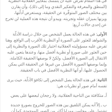
في هذا المقام تفرض عليه أن يتمسَّك بمعايير العقلانية النظرية
(المنطق والمعرفة والتفكير النقدي وما إلى ذلك)، وأن يقارن
بين مختلف الصور المتوفِّرة عن الحقيقة، ويستعرض أدلّتها،
ويزنها بميزان عقله وتجربته. ويبدو أن نتيجة هذه العملية لن تخرج
عن إحدى حالات أربع:
الأولى
: في هذه الحالة يعمل الشخص من خلال دراسة الأدلّة
والشواهد للعثور على الصورة أو النظرية الأقرب إلى الواقع. وهنا
تفرض عليه مسؤوليته العقلانية اختيار تلك الصورة والنظرية إلى
حين العثور على صورةٍ أو نظرية أفضل منها، وعندها يتعين عليه
الانتقال إلى الصورة الأفضل، ولكنْ لا بوصفها الحقيقة الكاملة،
وإنما بوصفها الصورة الأفضل من غيرها عن الحقيقة التي يمكن
الحصول عليها، أو أنها النظرية الأفضل في باب الحقيقة.
الثانية
: في هذه الحالة يصل الشخص إلى تكافؤ الأدلّة، حيث يرى
نفسه أمام صور أو نظريات هي:
أـ متكافئة من الناحية العقلانية، ولا رجحان لبعضها على بعض.
ب ـ إلاّ أنه يمكن التلفيق بين هذه الصور للخروج بصورةٍ جديدة
تشتمل على محاسن ومزايا أكثر من الصور الموجودة. كما أن