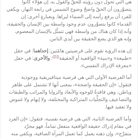
هي التي تحول دون رؤيته للحقّ والقول به. إن هؤلاء كانوا
يتصوَّرون أن الحقّ واضحٌ وضوح الشمس في رابعة النهار، ويكفي
للفرد أن يرفع رأسه إلى السماء ليراها. وبعبارةٍ أخرى: إن
القدماء كانوا يتصوَّرون عدم وجود واسطة بين الإنسان والحقيقة،
وأنه إذا كان هناك من واسطة فهي تتمثَّل بالإنسان المعصوم،
وإنه هو الذي يضع الحقيقة بين أيدي الناس.
إن هذه الرؤية تقوم على فرضيتين هامّتين:
إحداهما
: في حقل
)
[1]
(
«طبيعة» و«بنية» الواقعية أو الحقيقة
؛
والأخرى
: في حقل
«معرفة الإدراك النفسي».
أما الفرضية الأولى التي هي فرضية ميتافيزيقية ووجودية
فتقول: «إن الحقيقة واضحة»، بمعنى أنها لا تشتمل على ظاهر
وباطن، وهي فاقدةٌ للوجوه والأبعاد والزوايا والمراتب والطبقات
والتضاعيف والتجلِّيات المتراكبة والمختلفة، ولا إبهام ولا غموض
ولا تعقيد فيها.
وأما الفرضية الثانية، التي هي فرضية نفسية، فتقول: «إن الفرد
في مقام إدراك حقيقة الواقعية منفعل تماماً، فهو مجرَّد
متفرِّج»، وإن ذهنه يعمل كما تعمل المرآة الصافية، ويكفي منه