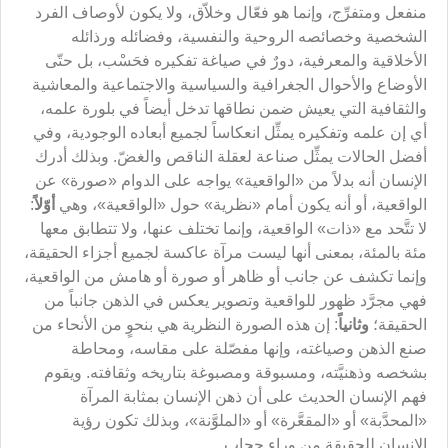
منفعل ومتفرِّج، وإنما هو فعّال وخلاّق، ولا يكون لأوصاف الفرد
الشخصية وخصائصه الروحية والنفسية، وفضائله ورذائله
الأخلاقية والمعرفية، دورٌ في صياغة تفكيره فحَسْب، بل حتّى
الأوضاع والأحوال الجغرافية والسياسية والاجتماعية والمعاشية
والثقافية التي يعيش ضمن نطاقها تدخل أيضاً في بلورة علمه،
أي إن علمه وتفكيره يمثِّل انعكاساً لجميع أبعاده الوجودية، وفي
أفضل الحالات يمثِّل صناعة لعقلة الناقص والغضّ. وبذلك أدرك
الإنسان أنه بدلاً من «الواقعية» يواجه على الدوام «صورة» عن
الواقعية، أو أنه يكون أمام «نظرية» حول «الواقعية»، وهي
أوّلاً
:
لا تتَّحد مع «ذات» الواقعية، وإنما تختلف عنها، ولا تتطابق معها
مئة بالمئة، بمعنى أنها ليست مرآة عاكسة لجميع أجزاء الحقيقة،
وإنما تكشف عن جانب أو ظاهر أو صورة أو هامش من الواقعية،
فهي مجرَّد ظهور للواقعية وتصوير يعكس في الذهن جانباً من
الحقيقة؛
وثانياً
: إن هذه الصورة النظرية هي بنحوٍ من الأنحاء من
صنع الذهن وصياغته، وإنها مفصّلة على مقاسه، ومحاطة
بشخصه وذهنيَّته، ومسبوقة ومصبوغة بتاريخه وثقافته. ويقوم
فهم الإنسان الحديث على أن ذهن الإنسان بمثابة المرآة
«المحدَّبة» أو «المقعَّرة» أو «الملوَّنة»، وبذلك تكون رؤية
الإنسان للحقيقة من وراء حجاب.