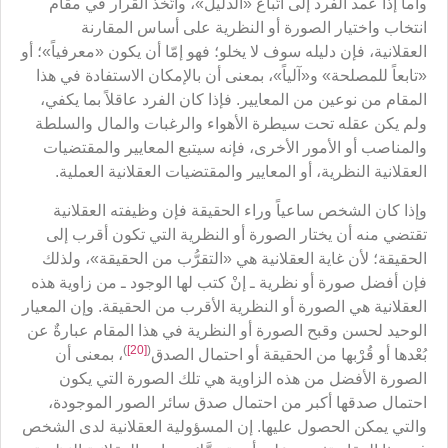
وأما إذا عمد الفرد إلى اتّباع «الدليل»، واتّخذ القرار في مقام
انتخاب واختيار الصورة أو النظرية على أساس المقارنة
العقلانية، فإن دليله سوف لا يخلو؛ فهو إمّا أن يكون «معرفياً»؛ أو
«تابعاً للمصلحة» و«آلياً»، بمعنى أن بالإمكان الاستفادة في هذا
المقام من نوعين من المعايير. فإذا كان الفرد عاقلاً بما يكفي،
ولم يكن عقله تحت سيطرة الأهواء والرغبات والمال والسلطة
والمناصب أو الأمور الأخرى، فإنه سيتبع المعايير والمقتضيات
العقلانية النظرية، أو المعايير والمقتضيات العقلانية العملية.
وإذا كان الشخص ساعياً وراء الحقيقة فإن وظيفته العقلانية
تقتضي منه أن يختار الصورة أو النظرية التي تكون أقرب إلى
الحقيقة؛ لأن غاية العقلانية هي «التقرُّب من الحقيقة»، ولذلك
فإن أفضل صورة أو نظرية ـ إنْ كتب لها الوجود ـ من زاوية هذه
العقلانية هي الصورة أو النظرية الأقرب من الحقيقة. وإن المعيار
الوحيد لحسن وقبح الصورة أو النظرية في هذا المقام عبارةٌ عن
)
[20]
(
بُعْدها أو قُرْبها من الحقيقة أو احتمال الصدق
، بمعنى أن
الصورة الأفضل من هذه الزاوية هي تلك الصورة التي يكون
احتمال صدقها أكبر من احتمال صدق سائر الصور الموجودة،
والتي يمكن الحصول عليها. إن المسؤولية العقلانية لدى الشخص