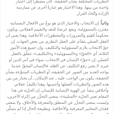
النظريات المختلفة بشأن الحقيقة، كان مضطراً إلى اختيار
واحدة من بينها، وهذا الاختيار هو عبارةٌ أخرى عن ممارسة
الإرادة واتّخاذ القرار.
وثانياً
: إن الانتخاب والاختيار الذي هو نوعٌ من الأفعال النفسانية
مقترن بالمسؤولية، ويقع عرضةً للنقد والتقييم العقلاني، ويكون
محكوماً للقِيَم والضرورات والمحظورات الأخلاقية. وهذا يعني أن
العقل العملي يتقدَّم على العقل النظري من بعض الجهات. إن
حقّ الانتخاب يلازم المسؤولية والتكليف، وإن جميع هذه الأمور
الثلاثة، أي «الحقّ» و«المسؤولية» و«التكليف»، تتعلَّق بالعقل
العملي. إن «حقّ» الإنسان في الانتخاب، سواء في أمر الدين أو
غيره، لا يعني رفع التكليف عن كاهله. فالإنسان المحقّ عندما
يواجه العديد من الصور عن الحقيقة، أو النظريات المتنوِّعة بشأن
الحقيقة، يكون من الواجب عليه ـ عند الإمكان ـ أن يختار من بين
هذه الصور والنظريات أفضلها وأحسنها. وهذا تكليفٌ عقلاني
وأخلاقي ينشأ عن الهوية الإنسانية للإنسان. إن الحرِّية في هذا
المقام تعني الحرِّية «السلبية»، بمعنى التحرُّر من إكراه الآخرين،
وليست بمعنى التحرُّر عن المنطق والمعرفة والأخلاق، ولا بمعنى
فقدان المعايير المعرفية والأخلاقية. وبطبيعة الحال إذا لم يتمكَّن