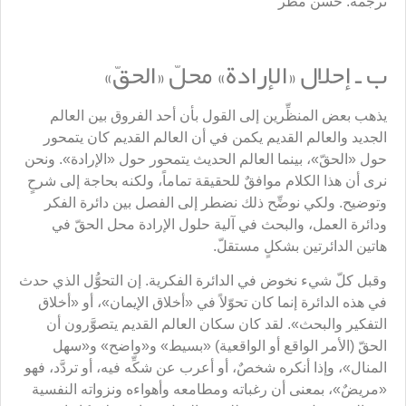
ترجمة: حسن مطر
ب ـ إحلال «الإرادة» محلّ «الحقّ»
يذهب بعض المنظِّرين إلى القول بأن أحد الفروق بين العالم
الجديد والعالم القديم يكمن في أن العالم القديم كان يتمحور
حول «الحقّ»، بينما العالم الحديث يتمحور حول «الإرادة». ونحن
نرى أن هذا الكلام موافقٌ للحقيقة تماماً، ولكنه بحاجة إلى شرحٍ
وتوضيح. ولكي نوضِّح ذلك نضطر إلى الفصل بين دائرة الفكر
ودائرة العمل، والبحث في آلية حلول الإرادة محل الحقّ في
هاتين الدائرتين بشكلٍ مستقلّ.
وقبل كلّ شيء نخوض في الدائرة الفكرية. إن التحوُّل الذي حدث
في هذه الدائرة إنما كان تحوّلاً في «أخلاق الإيمان»، أو «أخلاق
التفكير والبحث». لقد كان سكان العالم القديم يتصوَّرون أن
الحقّ (الأمر الواقع أو الواقعية) «بسيط» و«واضح» و«سهل
المنال»، وإذا أنكره شخصٌ، أو أعرب عن شكِّه فيه، أو تردَّد، فهو
«مريضٌ»، بمعنى أن رغباته ومطامعه وأهواءه ونزواته النفسية