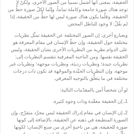
الحقيقة، بمعنى أنها أشمل نسبياً من الصور الأخرى، ولكنْ لا
توجد هناك صورة جامعة وكاملة تماماً، وإنّما لكلّ صورة حظٌّ من
الحقيقة، وقلَّما يكون هناك صورة ليس لها حظٌّ من الحقيقة، إذا
لم نقُلْ: لا وجود للباطل المحض.
وبعبارةٍ أخرى: إن الصور المختلفة عن الحقيقة تمثِّل نظريات
مختلفة حول الحقيقة، وإن حظّ الإنسان في مقام المعرفة هو
على الدوام نظرية من النظريات الأخرى بشان الحقيقة، وليس
الحقيقة نفسها. ومن الناحية المعرفية تنقسم النظريات إلى:
نظريات جيدة؛ ونظريات رديئة، ونظريات موجهة؛ ونظريات غير
موجهة. وإن النظريات الجيِّدة والموجّهة قد تكون ذات درجات
مختلفة في ما يتعلَّق بالتوجيه المعرفي.
لو أن شخصاً آمن بالمقدّمات التالية:
1ـ إن الحقيقة معقّدة وذات وجوه كثيرة.
2ـ إن الإنسان في مقام إدراك الحقيقة ليس مجرَّد متفرِّج، وإن
الصورة المنطبعة في ذهنه عن الحقيقة، بالإضافة إلى كونها
صورة للحقيقة، هي من ناحيةٍ أخرى من صنع الإنسان؛ لكونها