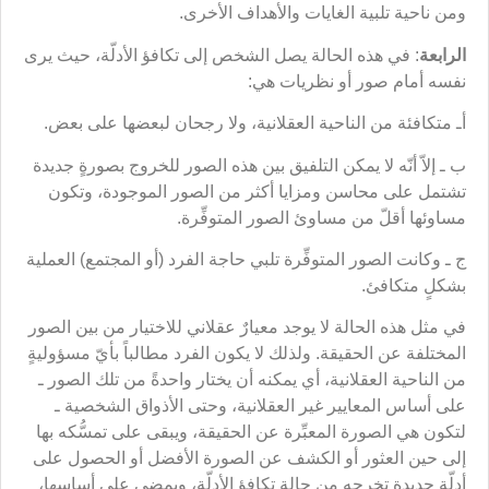
ومن ناحية تلبية الغايات والأهداف الأخرى.
الرابعة
: في هذه الحالة يصل الشخص إلى تكافؤ الأدلّة، حيث يرى
نفسه أمام صور أو نظريات هي:
أـ متكافئة من الناحية العقلانية، ولا رجحان لبعضها على بعض.
ب ـ إلاّ أنّه لا يمكن التلفيق بين هذه الصور للخروج بصورةٍ جديدة
تشتمل على محاسن ومزايا أكثر من الصور الموجودة، وتكون
مساوئها أقلّ من مساوئ الصور المتوفِّرة.
ج ـ وكانت الصور المتوفِّرة تلبي حاجة الفرد (أو المجتمع) العملية
بشكلٍ متكافئ.
في مثل هذه الحالة لا يوجد معيارٌ عقلاني للاختيار من بين الصور
المختلفة عن الحقيقة. ولذلك لا يكون الفرد مطالباً بأيّ مسؤوليةٍ
من الناحية العقلانية، أي يمكنه أن يختار واحدةً من تلك الصور ـ
على أساس المعايير غير العقلانية، وحتى الأذواق الشخصية ـ
لتكون هي الصورة المعبِّرة عن الحقيقة، ويبقى على تمسُّكه بها
إلى حين العثور أو الكشف عن الصورة الأفضل أو الحصول على
أدلّةٍ جديدة تخرجه من حالة تكافؤ الأدلّة، ويمضي على أساسها،