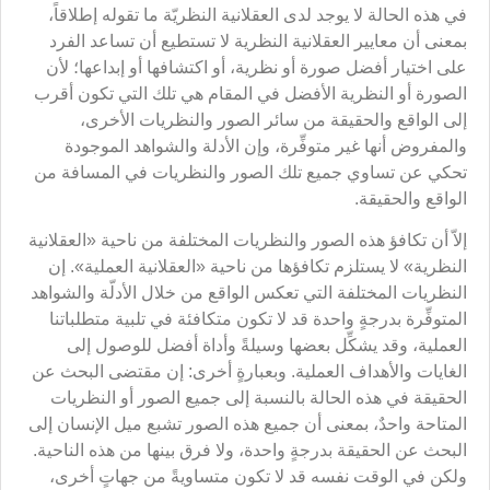
في هذه الحالة لا يوجد لدى العقلانية النظريّة ما تقوله إطلاقاً،
بمعنى أن معايير العقلانية النظرية لا تستطيع أن تساعد الفرد
على اختيار أفضل صورة أو نظرية، أو اكتشافها أو إبداعها؛ لأن
الصورة أو النظرية الأفضل في المقام هي تلك التي تكون أقرب
إلى الواقع والحقيقة من سائر الصور والنظريات الأخرى،
والمفروض أنها غير متوفِّرة، وإن الأدلة والشواهد الموجودة
تحكي عن تساوي جميع تلك الصور والنظريات في المسافة من
الواقع والحقيقة.
إلاّ أن تكافؤ هذه الصور والنظريات المختلفة من ناحية «العقلانية
النظرية» لا يستلزم تكافؤها من ناحية «العقلانية العملية». إن
النظريات المختلفة التي تعكس الواقع من خلال الأدلّة والشواهد
المتوفِّرة بدرجةٍ واحدة قد لا تكون متكافئة في تلبية متطلباتنا
العملية، وقد يشكِّل بعضها وسيلةً وأداة أفضل للوصول إلى
الغايات والأهداف العملية. وبعبارةٍ أخرى: إن مقتضى البحث عن
الحقيقة في هذه الحالة بالنسبة إلى جميع الصور أو النظريات
المتاحة واحدٌ، بمعنى أن جميع هذه الصور تشبع ميل الإنسان إلى
البحث عن الحقيقة بدرجةٍ واحدة، ولا فرق بينها من هذه الناحية.
ولكن في الوقت نفسه قد لا تكون متساويةً من جهاتٍ أخرى،