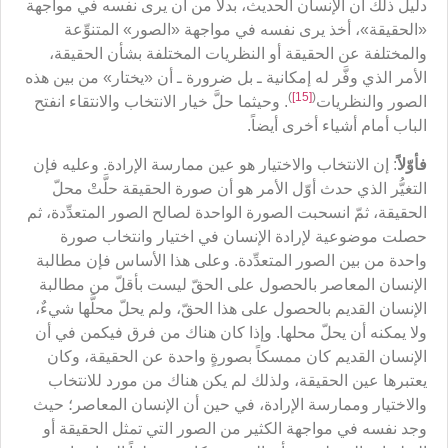
دليل ذلك أن الإنسان الحديث، بدلاً من أن يرى نفسه في مواجهة
«الحقيقة»، أخذ يرى نفسه في مواجهة «الصور» المتنوِّعة
والمختلفة عن الحقيقة أو النظريات المختلفة بشأن الحقيقة،
الأمر الذي وفَّر له إمكانية ـ بل ضرورة ـ أن «يختار» من بين هذه
)
[15]
(
الصور والنظريات
. وحيثما حلَّ خيار الانتخاب والانتقاء انفتح
الباب أمام أشياء أخرى أيضاً.
فأوّلاً
: إن الانتخاب والاختيار هو عين ممارسة الإرادة. وعليه فإن
التغيُّر الذي حدث أوّل الأمر هو أن صورة الحقيقة حلَّتْ محلّ
الحقيقة، ثمّ انسحبت الصورة الواحدة لصالح الصور المتعدِّدة، ثم
حصلت موضوعية لإرادة الإنسان في اختيار وانتخاب صورة
واحدة من بين الصور المتعدِّدة. وعلى هذا الأساس فإن مطالبة
الإنسان المعاصر بالحصول على الحقّ ليست بأقلّ من مطالبة
الإنسان القديم بالحصول على هذا الحقّ، ولم يحلّ محلَّها شيءٌ،
ولا يمكنه أن يحلّ محلها. وإذا كان هناك من فرق فيكمن في أن
الإنسان القديم كان ممسكاً بصورةٍ واحدة عن الحقيقة، وكان
يعتبرها عين الحقيقة، ولذلك لم يكن هناك من مورد للانتخاب
والاختيار وممارسة الإرادة، في حين أن الإنسان المعاصر؛ حيث
وجد نفسه في مواجهة الكثير من الصور التي تمثل الحقيقة أو