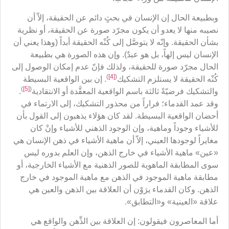
وبطبيعة الحال إن الإنسان في بحثٍ دائم عن الحقيقة، إلاّ أن
نصيبه منها لا يعدو أن يكون مجرّد صورة عن الحقيقة، أو نظرية
بشأن الحقيقة. وإنّه لا يتوصَّل إلى كُنْه الحقيقة أبداً (وهذا يعني أن
الإنسان ليس إلهاً، بل هو عبدٌ). وإن هذه الصورة هي بطبيعة
الحال مجرّد صورة للحقيقة، ولذلك فإنّ عدم إمكان الوصول إلى
)
[4]
(
كُنْه الحقيقة لا يستلزم التشكيك
. إن بين الواقعية البسيطة
)
[5]
(
والتشكيك فرضيّةً ثالثة باسم الواقعية المعقَّدة أو الانتقادية
.
وقد عمد القدماء؛ فراراً من محذور التشكيك، إلى الارتماء في
أحضان الواقعية البسيطة. لقد كان هؤلاء يذهبون إلى القول بأن
للأشياء وجوداً وماهية، وإن الوجود الذهني للأشياء وإنْ كان
مغايراً لوجودها العيني، إلاّ أن ماهية الأشياء في ذهن الإنسان هي
«عين» ماهية الأشياء في خارج الذهن، وإن العلم بدوره ليس
سوى المطابقة الماهوية للصور الذهنية مع الأشياء الخارجية، أو
مطابقة ماهية الموجود في الذهن مع ماهية الموجود في خارج
الذهن. وكان القدماء يرَوْن أن العلاقة بين الذهن والعين هي
علاقة «العينية» و«التطابق».
أما المعاصرون فيقولون: إن العلاقة بين الذِّهن والواقع هي