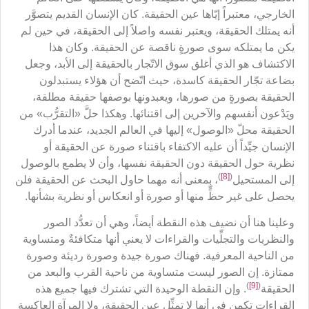
الخارجي، معتبراً إيّاها عين الحقيقة. كان الإنسان القديم يتصوَّر
أنه يمتلك الحقيقة، ويعتبر نفسه واصلاً إلى الحقيقة، في حين لم
يكن ما يمتلكه سوى صورةٍ ناقصة عن الحقيقة. وكان هذا
الاكتشاف هو الذي أغلق سوق الاتّجار بالحقيقة إلى الأبد، وجعل
بضاعة تجّار الحقيقة كاسدة، حيث اتّضح أن هؤلاء يستبدلون
الحقيقة بصورةٍ من صورها، ويعبدونها بوصفها حقيقة مطلقة،
ويَدْعون أنفسهم والآخرين إلى اقتنائها. وهكذا حلَّ «التقرُّب» من
الحقيقة محلّ «الوصول» إليها في العالم الجديد، عندما أدرك
الإنسان جيِّداً أن عليه الاكتفاء باقتناء صورة عن الحقيقة أو
نظرية حول الحقيقة دون الحقيقة نفسها، وأن لا يطمع بالوصول
)
[8]
(
إلى المستحيل
، بمعنى أنه مهما حاول البحث عن الحقيقة فلن
يحصل على غير حظٍّ منها أو صورة أو انعكاس أو نظرية بشأنها.
وعلينا هنا أن نضيف هذه النقطة أيضاً، وهي أن تعدُّد الصور
والنظريات والتجلِّيات والقراءات لا يعني أنها متكافئةٌ ومتساوية
من الناحية المعرفية. فهناك صورة جيدة وصورة رديئة وصورة
ممتازة. إن الصور ليست متساوية من ناحية القرب والبعد من
)
[9]
(
الحقيقة
. وإن النقطة الوحيدة التي تشترك فيها جميع هذه
القراءات تكمن في أنها لا تمثِّل عين الحقيقة، ولا المرآة العاكسة