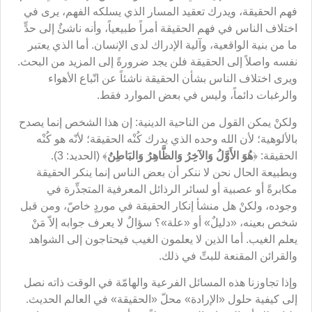
فهم الحقيقة، ويدرك تعقيد المسار الذي يسلكه الفهم، يرى في
اختلاف الناس في فهم الحقيقة أمراً طبيعياً، وأنه ناشئٌ إلى حدٍّ
ما من بنية الواقعية، وآلية الإدراك لدى الإنسان. أما الذي يعتبر
نفسه واصلاً إلى الحقيقة فلن يجد ضرورةً إلى المزيد من البحث.
ويرى اختلاف الناس بشأن الحقيقة ناشئاً عن اتّباع الأهواء
والرغبات دائماً، وليس في بعض الموارد فقط.
ولكنْ يمكن القول من الناحية الدينية: إن هذا الشخص إنما يصدح
بالألوهية؛ لأن الله وحده الذي يدرك كُنْه الحقيقة؛ لأنّه هو كُنْه
الحقيقة: ﴿
هُوَ الأَوَّلُ وَالآخِرُ وَالظَّاهِرُ وَالبَاطِنُ
﴾ (الحديد: 3).
وبطبيعة الحال نحن لا ننكر أن بعض الناس إنما ينكر الحقيقة
مكابرةً أو عصبية أو لسائر الرذائل المعرفية المتجذِّرة في
وجوده، ولكنْ هل منشأ إنكار الحقيقة في موردٍ خاصّ، ومن قبل
شخص بعينه، «دليلٌ» أو «علة»؟ سؤالٌ لا يعرف جوابه إلاّ مَنْ
يعلم الغيب. أما الذين لا يعلمون الغيب فيحتاجون إلى الشواهد
والقرائن المقنعة للبتِّ في ذلك.
وإذا تجاوزنا هذه المسائل الفرعية والهامّة في الوقت ذاته نصل
إلى كيفية حلول «الإرادة» محلّ «الحقيقة» في العالم الحديث.