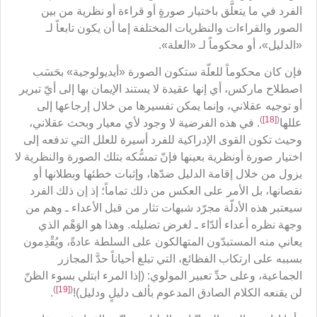
الفرد في ما يتعلَّق باختيار صورةٍ أو قراءة أو نظرية من بين
الصور والقراءات والنظريات المختلفة إما أن يكون تابعاً لـ
«الدليل»، أو محكوماً لـ «العلة».
فإن كان محكوماً للعلّة ستكون الصورة «أيديولوجية» بحَسَب
اصطلاح ماركس، أي إنها عقيدة لا يستند الإيمان بها إلى أيّ تبرير
أو توجيه عقلاني، وإنما يمكن تفسيرها من خلال إرجاعها إلى
)
[18]
(
عللها
. في هذه الفرضية لا وجود لأي معيار وبحث عقلاني،
وحيث تكون القوى الإدراكية للفرد أسيرة للعلل التي تدفعه إلى
اختيار صورة أونظرية بعينها فإنّ تمسُّكه بتلك الصورة والنظرية لا
يزول من خلال إقامة الدليل ضدّها، وإثبات خطئها وبطلانها أو
نقصانها، بل الأمر على العكس من ذلك تماماً؛ إذ إن ذلك الفرد
سيعتبر هذه الأدلّة مجرّد شبهات تثار من قبل الأعداء ـ وهم من
وجهة نظره أعداء ألدّاء ـ لغرض تضليله. وهذا هو الوَهْم الذي
يعاني منه المستبدّون المتهالكون على السلطة عادةً، ويُقْدِمون
بسببه على ارتكاب الفظائع، التي تبلغ أحياناً حدَّ المجازر
الجماعية، وعلى حدِّ تعبير المولوي: (إذا المرء ابتلي بسوء الظنّ
)
[19]
(
لن يقنعه الكلام الصادق المدعوم بألف دليلٍ ودليل)!
.