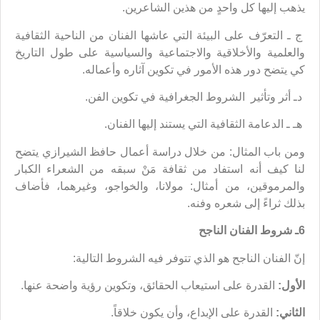
يذهب إليها كل واحدٍ من هذين الشاعرين.
ج ـ التعرّف على البيئة التي عاشها الفنان من الناحية الثقافية
والعلمية والأخلاقية والاجتماعية والسياسية على طول التاريخ
كي يتضح دور هذه الأمور في تكوين آثاره وأعماله.
دـ أثر وتأثير الشروط الجغرافية في تكوين الفن.
هـ ـ الدعامة الثقافية التي يستند إليها الفنان.
ومن باب المثال: من خلال دراسة أعمال حافظ الشيرازي يتضح
لنا كيف أنه استفاد من ثقافة مَنْ سبقه من الشعراء الكبار
والمرموقين، من أمثال: مولانا، والخواجو، وغيرهما، فأضاف
بذلك ثراءً إلى شعره وفنه.
6ـ شروط الفنان الناجح
إنّ الفنان الناجح هو الذي تتوفر فيه الشروط التالية:
الأول:
القدرة على استيعاب الحقائق، وتكوين رؤية واضحة عنها.
الثاني:
القدرة على الإبداع، وأن يكون خلاقاً.