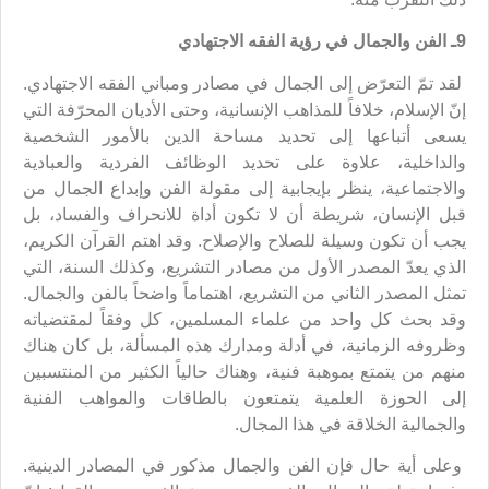
9ـ الفن والجمال في رؤية الفقه الاجتهادي
لقد تمّ التعرّض إلى الجمال في مصادر ومباني الفقه الاجتهادي.
إنّ الإسلام، خلافاً للمذاهب الإنسانية، وحتى الأديان المحرّفة التي
يسعى أتباعها إلى تحديد مساحة الدين بالأمور الشخصية
والداخلية، علاوة على تحديد الوظائف الفردية والعبادية
والاجتماعية، ينظر بإيجابية إلى مقولة الفن وإبداع الجمال من
قبل الإنسان، شريطة أن لا تكون أداة للانحراف والفساد، بل
يجب أن تكون وسيلة للصلاح والإصلاح. وقد اهتم القرآن الكريم،
الذي يعدّ المصدر الأول من مصادر التشريع، وكذلك السنة، التي
تمثل المصدر الثاني من التشريع، اهتماماً واضحاً بالفن والجمال.
وقد بحث كل واحد من علماء المسلمين، كل وفقاً لمقتضياته
وظروفه الزمانية، في أدلة ومدارك هذه المسألة، بل كان هناك
منهم من يتمتع بموهبة فنية، وهناك حالياً الكثير من المنتسبين
إلى الحوزة العلمية يتمتعون بالطاقات والمواهب الفنية
والجمالية الخلاقة في هذا المجال.
وعلى أية حال فإن الفن والجمال مذكور في المصادر الدينية.