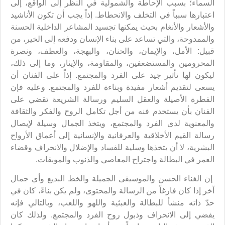
السماء؛ بسبب الإحاطة والشمولية في النظر إلى الواقع، إلى
اعتبارها سبباً في التخلف والانحطاط. إذاً يجب أن تكون الأناشيد
والأشعار والأنغام بحيث يمكنها تجسيد المشاعر الداخلية الحسنة
والممدوحة، والتي تساعد على بناء الإنسان ودفعه إلى الخير، من
قبيل: الأمل، والإيمان، والحنان، والبهجة، والعطف، ونصرة
المحرومين والمستضعفين، والمقاومة، والإيثار، وما إلى ذلك،
ليكون لها تأثير جيد على الفرد والمجتمع. إذاً على الفنان أن
يسعى لتقديم أشعار مفيدة وبناءة للفرد والمجتمع. وعليه فإن
الفطرة الأصيلة والعقل السليم ورسالة الشريعة تقضي على
الفنان بأن يستخدم فنه من أجل تكامل الروح والفكر والثقافة
والمعنوية لدى الفرد والمجتمع، ويتخذ الجمال وسيلة لإيصال
رسالة القيم الأخلاقية والعرفانية والإنسانية إلى أعماق الأرواح
البشرية، لا أن يتخذها وسلية للفساد والإضلال والانحراف وقضاء
العمر في البطالة واجتراح المعاصي والذنوب والموبقات.
إن الغناء الحسن والموسيقى الجميلة والخط البديع وأي جمال
آخر إذا كان فارغاً من الرسالة والمحتوى، ولم يكن بناءً، كان في
حدّ ذاته منشأ للبطالة والعبثية واللهو واللعب، وبالتالي فإنه
يفضي إلى الانحراف وذبول روح الفرد والمجتمع. ولذلك كان