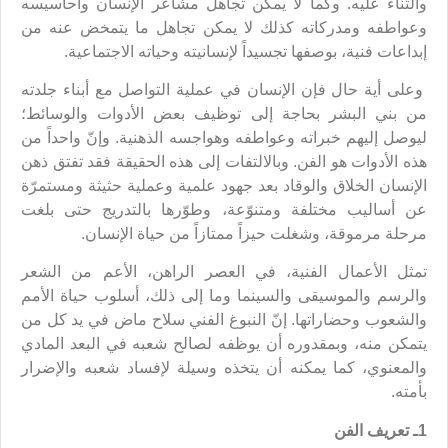
والثناء عليه. وكما لا يمكن تجاهل مشاعر الإنسان وأحاسيسه
وعواطفه ومدركاته كذلك لا يمكن تجاهل ما يتمخض عنه من
إبداعات فنية، بوصفها تجسيداً لإنسانيته وحياته الاجتماعية.
وعلى أية حال فإن الإنسان في عملية التواصل مع أبناء جلدته
من بني البشر بحاجة إلى توظيف بعض الأدوات والوسائط؛
ليوصل إليهم خبراته وعواطفه وهواجسه الذهنية. وإنّ واحداً من
هذه الأدوات هو الفن. وبالالتفات إلى هذه الحقيقة فقد تفتق ذهن
الإنسان الخلاق والوقاد بعد جهود علمية وعملية حثيثة ومستمرّة
عن أساليب مختلفة ومتنوّعة، وطوّرها بالتدريج حتى بلغت
مرحلة مرموقة، وشغلت حيزاً ممتازاً من حياة الإنسان.
تمثل الأعمال الفنية، في العصر الراهن، الأعم من الشعر
والرسم والموسيقى والسينما وما إلى ذلك، أسلوب حياة الأمم
والشعوب وحضاراتها. إنّ النبوغ الفني سلاح ماض في يد كل من
يتمكن منه، وبمقدوره أن يوظفه لصالح شعبه في البعد المادي
والمعنوي، كما يمكنه أن يتخذه وسيلة لإفساد شعبه والإضرار
بأمته.
1ـ تعريف الفن