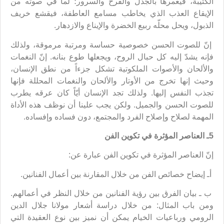
الكئيبة، فيعمرها بالجذل والفرح والسرور؛ لما في صوته من
الإيقاع العذب الذي يخاطب مسامع العاطفة، فيقشع خريف
الذبول، ويحل محلّه ربيع الخضرة والإيناع والازدهار.
إنّ للصوت الحسن خصوصية حساسة ومرتبة مرموقة، ولذلك
فإنه يشدّ إليه كل حبال الروح، ويجعلها طوع بنانه. إنّ النغمات
والألحان والأصوات الملكوتية تشكل جزءاً من نطق الإنسان،
وحيث إنها تخرج من الأوتار والألحان والنغمات المحللة فإنها
تجذب النفس إليها. ولذلك تجد الإنسان أيّاً كان عرقه يطرب
للصوت الحسن والجميل. ولكن يجب علينا أن نوظف هذه الأداة
المهمة لصلاح وإصلاح الفرد والمجتمع، دون فساده وإفساده.
5ـ العناصر المؤثرة في تكوين الفن
إنّ العناصر المؤثرة في تكوين الفن عبارة عن:
أـ إيضاح خصائص الفن من خلال المقارنة بين أعمال الفنانين.
ب ـ بيان الفرق بين رؤية الفنانين من خلال النظر في أعمالهم.
ومن باب المثال: من خلال دراسة أشعار مولانا جلال الدين
الرومي ورباعيات الخيام يمكن أن نميز بين نوع العقيدة التي