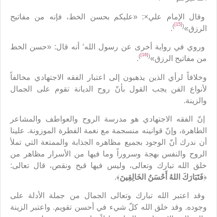
وقال الإمام علي×: «عليكم بحسن الخط، فإنه من مفاتيح
[15]
)
(
الرزق»
.
وروي في رواية أخرى عن رسول الله‘ أنه قال: «حسن الخط
[16]
)
(
من مفاتيح الرزق»
.
وخلافاً لرأي الذين يذهبون إلى اعتبار الفقه الاجتهادي مخالفاً
لأنواع الفن يجب القول بأنّ روح الديانة تقوم على الجمال
والزينة.
إنّ الفقه الاجتهادي هو مدرسة الروح والعواطف والمشاعر
الطاهرة، وإنّ قوانينه منسجمة مع نغمة الفطرة الموزونة. علينا
أن ندرك أنّ الوجود بجميع مظاهره الجذابة والممتعة التي تملأ
الروح والنفس بهجة وسروراً وما فيها من الأسرار مظاهر من
خلق الله تبارك وتعالى، وليس فيها قبح ونقص، قال تعالى:
﴿
فَتَبَارَكَ اللهُ أَحْسَنُ الخَالِقِينَ
﴾.
وقد اعتبر الله تبارك وتعالى الجمال من جملة الأدلة على
وجوده. وقد خلق الله كلّ شيء في أحسن تقويم. واعتبر الزينة