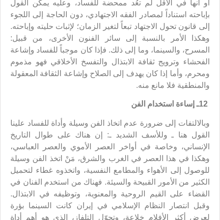
أو أنها في الأقل لم تعُد ممحضة للفساد، وعليه يمكن القول
بإباحته استناداً لمصادر الفقه الاجتهادي، دون الحاجة إلى اللجوء
إلى قانون تحول الاجتهاد تبعاً لتغير الزمان؛ لإثبات حليته وإباحته.
وهكذا الأمر بالنسبة إلى سائر الفنون الأخرى، من قبيل:
المسرح، والسينما، وما إلى ذلك. فإذا كان موجباً للفساد وإشاعة
الفحشاء وترويج ثقافة الابتذال والتفسخ الأخلاقي فهو مذموم
ومحرم، وأما إذا كان يهدف إلى الصلاح وإشاعة الثقافة المعقولة
والمنطقية فلا مانع منه.
12ـ إساءة استخدام الفن
وبالالتفات إلى ضرورة عدم اتخاذ الفن وسيلة وأداة للفساد علينا
القول هنا ـ وللأسف الشديد ـ: إن هناك على طوال التاريخ
الإنساني، وخاصة في أواخر العصر الأموي والعصر العباسي،
وهكذا في هذا العصر في الغرب والشرق، مَنْ اتخذ الفن وسيلة
للوصول إلى الأهواء والمطامع النفسية، واتخذوه غطاء لتحميل
الكثير من الأمور القبيحة والسيئة. فهناك من استخدم الفنان في
القضاء على القيم الروحية والمعنوية، وتوظيفه في الابتذال.
وقبل انتصار النظام الإسلامي في إيران كانت السينما بؤرة
لعرض أكثر الأفلام خلاعة، وتحوّل التلفاز، الذي هو أهم أداة