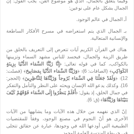
وفيما يتعلق بالجمال، الذي هو موضوع الفن، يجب القول: إنّ
الجمال بشكل عام على نوعين:
أـ الجمال في عالم الوجود.
بـ الجمال الذي يتم استعراضه في مسرح الأفكار الساطعة
والإنسانية المتعالية.
هناك في القرآن الكريم آيات تتعرض إلى التعريف بالخلق من
طريق الزينة والجمال، فيجسد للناس مشهد السماء وتزيينها
بالكواكب، كما في قوله تعالى: ﴿
إِنَّا زَيَّنَّا السَّمَاء الدُّنْيَا بِزِينَةٍ
الكَوَاكِبِ
﴾ (الصافات: 6)؛ ﴿
وَزَيَّنَّا السَّمَاء الدُّنْيَا بِمَصَابِيحَ
﴾ (فصلت:
12)؛ ﴿
وَلَقَدْ جَعَلْنَا فِي السَّمَاء بُرُوجاً وَزَيَّنَّاهَا لِلنَّاظِرِينَ
﴾ (الحجر:
16). وكذلك يدعو الله الإنسان ويحثه على النظر والتأمل والتفكر
في جمال الخلق، إذ يقول: ﴿
أَفَلَمْ يَنظُرُوا إِلَى السَّمَاء فَوْقَهُمْ كَيْفَ
بَنَيْنَاهَا وَزَيَّنَّاهَا
﴾ (ق: 6).
إنّ الذي نفهمه من خلال هذه الآيات وما يشابهها من الآيات
الأخرى هو أنّ النجوم في مصنع الوجود، وفقاً للمقتضيات
الطبيعية التي أودعها الله في وجودها، عبارة عن حقائق تتجلى
في خريطة الهندسة العامة للوجود.