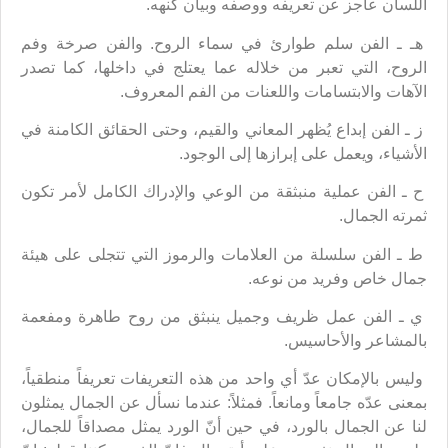
اللسان عاجز عن تعريفه ووصفه وبيان كنهه.
هـ ـ الفن سلم طوارئ في سماء الروح. والفن صرخة وفم
الروح، التي تعبر من خلاله عما يعتلج في داخلها، كما تصدر
الآهات والابتسامات واللعنات من الفم المعروف.
ز ـ الفن إبداع يُظهر المعاني والقيم، وحتى الحقائق الكامنة في
الأشياء، ويعمل على إبرازها إلى الوجود.
ح ـ الفن عملية منبثقة من الوعي والإدراك الكامل لأمر تكون
ثمرته الجمال.
ط ـ الفن سلسلة من العلامات والرموز التي تتجلى على هيئة
جمال خاص وفريد من نوعه.
ي ـ الفن عمل ظريف وجميل ينبثق من روح طاهرة ومفعمة
بالمشاعر والأحاسيس.
وليس بالإمكان عدّ أي واحد من هذه التعريفات تعريفاً منطقياً،
بمعنى عدّه جامعاً ومانعاً. فمثلاً: عندما نسأل عن الجمال يمثلون
لنا عن الجمال بالورد، في حين أنّ الورد يمثل مصداقاً للجمال،