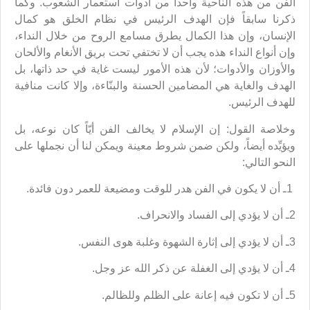
الفن من هذه الناحية واحداً من أدوات استعمار الشعوب. وكما
ذكرنا سابقاً فإن الهدف الرئيس في نظام الخلق هو كمال
الإنسان، وإن هذا الكمال يطرق مسامع الروح من خلال النداء،
وإن أنواع النداء هذه يجب أن لا تختفي تحت بريق الأنغام والألحان
والأوزان والأدوات؛ لأن هذه الأمور ليست غاية في حد ذاتها، بل
الهدف والغاية هي المضامين الحسنة والبنّاءة، وإلا كانت منافية
للهدف الرئيس.
وخلاصة القول: إن الإسلام لا يخالف الفن أيّاً كان نوعه، بل
ويؤيِّده أيضاً، ولكن ضمن شروط معينة ويمكن لنا أن نجملها على
النحو التالي:
1ـ أن لا يكون في الفن هدر للوقت ومضيعة للعمر دون فائدة.
2ـ أن لا يؤدي إلى الفساد والانحراف.
3ـ أن لا يؤدي إلى إثارة الشهوة وغلبة هوى النفس.
4ـ أن لا يؤدي إلى الغفلة عن ذكر الله عز وجل.
5ـ أن لا تكون فيه إعانة على الظلم وللظالم.