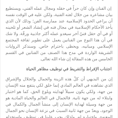
إن الفنان وإن كان حراً في حقله ومجال عمله الفني، ويستطيع
بيان مشاعره من خلال لغته الفنية، ولكن عليه في الوقت نفسه
أن يراعي الحدود الإسلامية عند ممارسة الفن؛ وذلك لأن الذي
يأخذ الأحكام الإسلامية في مجال فنه في إنشاد الشعر أو تلحينه
أو في أي حقل فنيّ آخر سيغدو عمله أكثر جاذبية ورقّة. ولا شك
في أن هذا النوع من الفنانين يعمل على تطوير ثقافة المجتمع
الإسلامي ومبانيه، ويحظى باحترام خاص. وسنذكر الروايات
الشريفة الواردة في مدح هذا الصنف من الفنانين في القسم
الخامس من هذه المقالة إن شاء الله تعالى.
اجتناب الإفراط والتفريط في توظيف مظاهر الحياة
إن من البديهي أن كلّ هذه الزينة والجمال والجلال والإشراق
الذي نشاهده في العالم المادي إنما خلق لكي ينتفع منه الإنسان
من جهة، ولكي يكون سبيلاً لهدايته وبلوغ الحق، كما هو اختبار
وابتلاء له من جهة ثانية. فالجمال في العالم والحياة المادية هو
من جهة وسيلة لهداية الإنسان إلى منشأ الجمال والكمال في
الوجود، ويعدّ من جهة ثانية السببَ في نزعة الإنسان نحو الجمال
المعنوي واختياره له. ولذلك يجب علينا في توظيف واستخدام