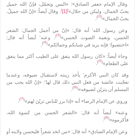
وقال الإمام جعفر الصادق×: «البس وتجمّل، فإنّ الله جميل
)
(
يحبّ الجمال، وليكن من حلال»
[1]
. وقال أيضاً: «إنّ الله جميلٌ،
[2]
)
(
يحبّ الجمال»
.
وعن رسول الله‘ أنه قال: «إنّ من أجمل الجمال: الشعر
[3]
)
(
الحسن، ونغمة الصوت الحسن»
. وعنه‘ أيضاً أنه قال:
[4]
)
(
«اختضبوا؛ فإنه يزيد في شبابكم وجمالكم»
.
وجاء أيضاً: «كان رسول الله ينفق على الطيب أكثر مما ينفق
[5]
)
(
على الطعام»
.
وقد كان النبي الأكرم‘ يأخذ زينته لاستقبال ضيوفه، وعندما
تعجّبت عائشة من فعل النبي ذلك قال لها‘: «إنّ الله يحب من
[6]
)
(
المسلم أن يتزيّن لضيوفه»
.
[7]
)
(
وروي عن الإمام الرضا× أنه «إذا برز للناس تزيّنَ لهم»
.
وعنه× أيضاً أنه قال: «الشعر الحسن من كسوة الله،
[8]
)
(
فأكرموه»
.
وعن الإمام الصادق× أنه قال: «من اتخذ شعراً فليحسن ولايته أو