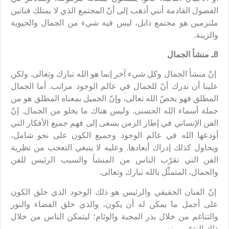
الفصول القادمة أنني أذهب إلى أنّ المجتمع الذي لا يمتلك فنانين
ملتزمين هو مجتمع ذابل، ليس فيه شيء من الجمال والحيوية
والزينة.
8ـ منشأ الجمال
إنّ منشأ الجمال وكل شيء آخر إنما هو الله تبارك وتعالى. ولكن
علينا أن ندرك أنّ للجمال في عالم الوجود مراتب. أما الجمال
المطلق فهو يخصّ الله تعالى، وإنّ الجميل بمعناه المطلق هو من
جملة أسماء الله الحسنى. وليس هناك ما يخلو من الجمال. إنّ
الفن الإنساني في إطار الزمن يسعى إلى فهم جميع الأفكار التي
أودعها الله في عالم الوجود وجميع الكون على نحو شامل،
ويحاول كذلك إدراك أبعادها. وعليه لا ينبغي التعجب من نظرية
الفن التي تقرّب الناس من المنشأ والسبب الرئيس للفن
والجمال، المتمثِّل بالله تبارك وتعالى.
إنّ الفنان الحقيقي والرئيس هو ذلك الوجود الذي خلق الكون
على أجمل ما يمكن له أن يكون، والذي خلق الفضاء والنور
والتناغم من خلال بذر المحبة والوئام؛ ليتمكن الناس من خلال
ذلك التقرّب منه.