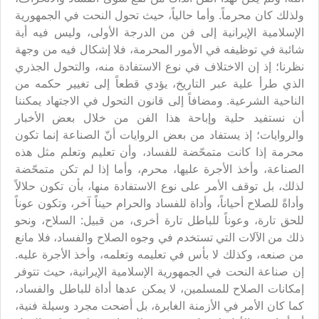
ولذلك كان محرماً. وأما حالياً، حيث تحول النحت في الجمهورية
الإسلامية الإيرانية إلى فن من الدرجة الأولى، وليس فيه أية
شائبة في توظيفه في الأمور المحرمة، فلا إشكال فيه من وجهة
نظرنا؛ إذ إن الاختلاف في نوع الاستفادة منه، والتحول الجذري
الذي طرأ علية عبر التاريخ، يؤدي قطعاً إلى تغيير حكمه من
الناحية الشرعية. ومضافاً إلى قانون التحول في الاجتهاد يمكننا
أن نستفيد حلية وإباحة هذا الفن من خلال بعض الأخبار
والروايات؛ إذ يستفاد من بعض الروايات أنّ الصناعة إنما تكون
محرمة إذا كانت متمحّضة للفساد، وأن تعليم وتعلم مثل هذه
الصناعة، وأخذ الأجرة عليها، محرم، وأما إذا لم تكن متمحّضة
لذلك، بل توقف الأمر على نوع الاستفادة منها، بأن تكون حلالاً
وأداةً للصلاح أحياناً، وأداة للفساد والحرام حيناً آخر، وتكون عوناً
للحق تارة، وعوناً للباطل تارة أخرى، من قبيل: السلاح، ونحو
ذلك من الآلات التي تستخدم في وجوه الصلاح والفساد، فلا مانع
من صنعه، وكذلك لا بأس في تعليمه وتعلمه، وأخذ الأجرة عليه.
إن صناعة النحت في الجمهورية الإسلامية الإيرانية، حيث تتوفر
إمكانات الصلاح للمسلمين، لا يمكن عدها أداة للباطل والفساد،
كما كان الأمر في الأزمنة الغابرة، بل أضحت مجرد وسيلة فنية،