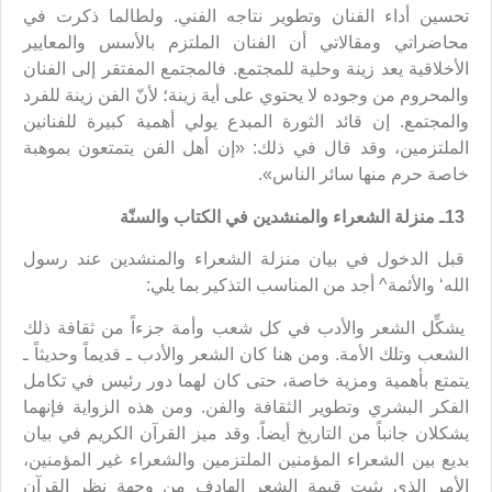
تحسين أداء الفنان وتطوير نتاجه الفني. ولطالما ذكرت في
محاضراتي ومقالاتي أن الفنان الملتزم بالأسس والمعايير
الأخلاقية يعد زينة وحلية للمجتمع. فالمجتمع المفتقر إلى الفنان
والمحروم من وجوده لا يحتوي على أية زينة؛ لأنّ الفن زينة للفرد
والمجتمع. إن قائد الثورة المبدع يولي أهمية كبيرة للفنانين
الملتزمين، وقد قال في ذلك: «إن أهل الفن يتمتعون بموهبة
خاصة حرم منها سائر الناس».
13ـ منزلة الشعراء والمنشدين في الكتاب والسنّة
قبل الدخول في بيان منزلة الشعراء والمنشدين عند رسول
الله‘ والأئمة^ أجد من المناسب التذكير بما يلي:
يشكِّل الشعر والأدب في كل شعب وأمة جزءاً من ثقافة ذلك
الشعب وتلك الأمة. ومن هنا كان الشعر والأدب ـ قديماً وحديثاً ـ
يتمتع بأهمية ومزية خاصة، حتى كان لهما دور رئيس في تكامل
الفكر البشري وتطوير الثقافة والفن. ومن هذه الزواية فإنهما
يشكلان جانباً من التاريخ أيضاً. وقد ميز القرآن الكريم في بيان
بديع بين الشعراء المؤمنين الملتزمين والشعراء غير المؤمنين،
الأمر الذي يثبت قيمة الشعر الهادف من وجهة نظر القرآن