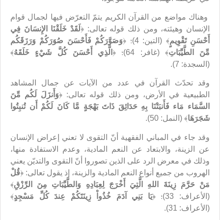
وهناك مواضع من القرآن الكريم يتمّ التعرّض فيها لجمال قوام
الإنسان وهيئته، ومن ذلك قوله تعالى: ﴿
لَقَدْ خَلَقْنَا الإِنسَانَ فِي
أَحْسَنِ تَقْوِيمٍ
﴾ (التين: 4)؛ ﴿
وَصَوَّرَكُمْ فَأَحْسَنَ صُوَرَكُمْ وَرَزَقَكُم
مِّنَ الطَّيِّبَاتِ
﴾ (غافر: 64)؛ ﴿
الَّذِي أَحْسَنَ كُلَّ شَيْءٍ خَلَقَهُ
﴾
(السجدة: 7).
وقد تحدّث القرآن في عدد من الآيات عن جمال المشاهد
الطبيعية في الأرض، ومن ذلك قوله تعالى: ﴿
وَأَنزَلَ لَكُم مِّنَ
السَّمَاء مَاء فَأَنبَتْنَا بِهِ حَدَائِقَ ذَاتَ بَهْجَةٍ مَّا كَانَ لَكُمْ أَن تُنبِتُوا
شَجَرَهَا
﴾ (النمل: 50).
وقد جاء في المباني الفقهية أنّ التقوى لا تعني إعراض الإنسان
عن الزينة، والابتعاد عن النعم المادية، وعدم الاستفادة منها،
وذلك في معرض الرد على الذين تصوروا أنّ التقوى والتديّن يعني
الهروب من جميع أنواع النعم المادية والزينة، إذ يقول تعالى: ﴿
قُلْ
مَنْ حَرَّمَ زِينَةَ اللهِ الَّتِيَ أَخْرَجَ لِعِبَادِهِ وَالطَّيِّبَاتِ مِنَ الرِّزْقِ
﴾
(الأعراف: 33)؛ ﴿
يَا بَنِي آدَمَ خُذُواْ زِينَتَكُمْ عِندَ كُلِّ مَسْجِدٍ
﴾
(الأعراف: 31).