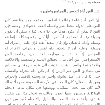
[18]
)
(
صوته وحسن صورته»
.
11ـ الفن أداة لتحسين المجتمع وتطويره
إنّ الفن أداة عامة وعالمية لتطوير المجتمع. ومن هنا فقد كان
الفن على الدوام محط نظر واهتمام الفقه الاجتهادي. وعليه فإن
الفن لا يمكن أن يكون هدفاً في حدّ ذاته، كما لا يمكن أن يكون
وسيلة لإفساد المجتمع. اذاً الفن ـ أيّاً كان نوعه وشكله ـ إنما هو
وسيلة وأداة. فالفنان وإن كان سعيداً بفنه فإن عليه أن يدرك أنه
وسيلة، وعليه أن لا يتخذه أداة لفساد وانحراف الأفراد أو
المجتمع. إذاً لا بد من توظيف لغة الفن، وخاصة الفن
الاستعراضي، من أجل بيان الحقائق الدينية والمذهبية والأخلاقية
والاجتماعية والسياسية. إننا نذهب الى عدم حرمة أي مصداق
من مصاديق الفن عبر الزمن إذا لم يكن أداة للحرام والفساد،
حتى إذا كان في أصل نشوئه واختراعه وسيلة للإفساد والحرام.
ومن باب المثال: كان النحت في الأزمنة السحيقة محرماً؛ وذلك
لأنه كان يتم نحت التماثيل، ووضعها في مكان يدعى (محلة
الهياكل)، ويطلبون منها العون، وبالتدريج تحول هذا إلى طقس
عبادي، وأخذت هذه النصب والتماثيل والأصنام تُعبد من دون
الله، ولم يكن لهذا الفن آنذاك من نفع سوى الفساد والانحراف،