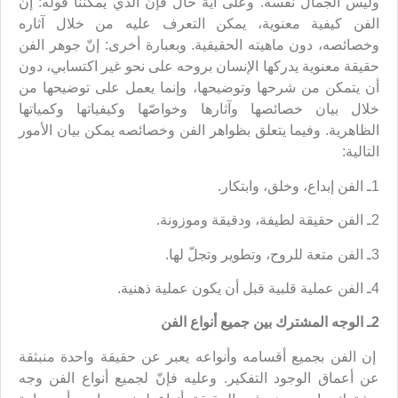
وليس الجمال نفسه. وعلى أية حال فإنّ الذي يمكننا قوله: إنّ
الفن كيفية معنوية، يمكن التعرف عليه من خلال آثاره
وخصائصه، دون ماهيته الحقيقية. وبعبارة أخرى: إنّ جوهر الفن
حقيقة معنوية يدركها الإنسان بروحه على نحو غير اكتسابي، دون
أن يتمكن من شرحها وتوضيحها، وإنما يعمل على توضيحها من
خلال بيان خصائصها وآثارها وخواصّها وكيفياتها وكمياتها
الظاهرية. وفيما يتعلق بظواهر الفن وخصائصه يمكن بيان الأمور
التالية:
1ـ الفن إبداع، وخلق، وابتكار.
2ـ الفن حقيقة لطيفة، ودقيقة وموزونة.
3ـ الفن متعة للروح، وتطوير وتجلّ لها.
4ـ الفن عملية قلبية قبل أن يكون عملية ذهنية.
2ـ الوجه المشترك بين جميع أنواع الفن
إن الفن بجميع أقسامه وأنواعه يعبر عن حقيقة واحدة منبثقة
عن أعماق الوجود التفكير. وعليه فإنّ لجميع أنواع الفن وجه