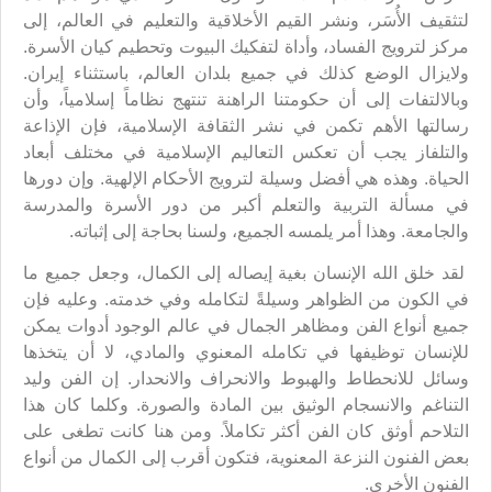
لتثقيف الأُسَر، ونشر القيم الأخلاقية والتعليم في العالم، إلى
مركز لترويج الفساد، وأداة لتفكيك البيوت وتحطيم كيان الأسرة.
ولايزال الوضع كذلك في جميع بلدان العالم، باستثناء إيران.
وبالالتفات إلى أن حكومتنا الراهنة تنتهج نظاماً إسلامياً، وأن
رسالتها الأهم تكمن في نشر الثقافة الإسلامية، فإن الإذاعة
والتلفاز يجب أن تعكس التعاليم الإسلامية في مختلف أبعاد
الحياة. وهذه هي أفضل وسيلة لترويج الأحكام الإلهية. وإن دورها
في مسألة التربية والتعلم أكبر من دور الأسرة والمدرسة
والجامعة. وهذا أمر يلمسه الجميع، ولسنا بحاجة إلى إثباته.
لقد خلق الله الإنسان بغية إيصاله إلى الكمال، وجعل جميع ما
في الكون من الظواهر وسيلةً لتكامله وفي خدمته. وعليه فإن
جميع أنواع الفن ومظاهر الجمال في عالم الوجود أدوات يمكن
للإنسان توظيفها في تكامله المعنوي والمادي، لا أن يتخذها
وسائل للانحطاط والهبوط والانحراف والانحدار. إن الفن وليد
التناغم والانسجام الوثيق بين المادة والصورة. وكلما كان هذا
التلاحم أوثق كان الفن أكثر تكاملاً. ومن هنا كانت تطغى على
بعض الفنون النزعة المعنوية، فتكون أقرب إلى الكمال من أنواع
الفنون الأخرى.