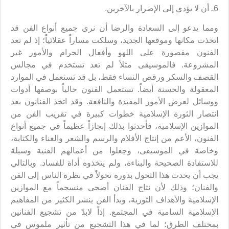
6ـ أن لا يؤدي إلى الإضرار بالآخرين.
ومما يدعو إلى السعادة والرضا أن نرى جميع أنواع الفن قد
اتخذت مكانها وموقعها الجديد، وسلكت مساراً عقلائياً؛ إذ لم تعد
الفنون مقصورة على اللهو وأفعال الحرام والأمور غير
المشروعة. فالموسيقى مثلاً لم تعد تستخدم في مجالس
القصف والسكر ورقص النساء فقط، بل قد تستعمل في الموارد
المعقولة والحسنة أيضاً. تستعمل الفنون حالياً بوصفها أدوات
ووسائل لعرض الأمور المفيدة والنافعة. وقد اتخذ الفنانون بعد
انتصار الثورة الإسلامية خطوات كبيرة في تقريب الفن من
الموازين الإسلامية، فأحدثوا بذلك إنجازاً عظيماً في جميع أنواع
الفنون، الأعم من إنتاج الأفلام والرسم والشعر والغناء والكتابة،
وخاصة في الموسيقى، وجعلوا من أعمالهم الفنية وسيلة
للاستفادة الصحيحة والبناءة، ولم يتخذوه أداة للفساد. وبالتالي
يجب أن يحدث هذا التحول بدوره تحولاً في نظرة الناس إلى الفن
والفنان؛ وذلك لأن نتاج الفنان أضحى منسجماً مع الموازين
الإسلامية والأهداف الثورية، وبدأ الفن ينشر الكثير من المفاهيم
الإسلامية السامية في المجتمع. إذاً لابدّ من تشجيع الفنانين
بمختلف الطرق؛ لما في هذا التشجيع من تأثير ملموس في