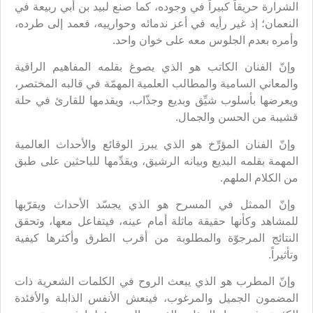
الشرارة حريقاً كبيراً في وجوده، كما صنع لبيد بن أبي ربيعة في
النعمان؛ إذ غير رأيه في أعز ندمائه وحوارييه، فعمد إلى طرده،
وأمره بعدم الجلوس معه على خوان واحد.
وإنّ الفنان الكاتب هو الذي يصوغ بقلمه المفاهيم الراقية
والمعاني السامية والمطالب العلمية المهمّة في قالبه المختصر،
ويعرضها بأسلوب شيِّق وبديع وجذّاب، ويقدمها للقارئ في حلة
قشيبة من الحسن والجمال.
وإنّ الفنان المؤرِّخ هو الذي يبرز الوقائع والأحداث العالمية
المهمة بقلمه البديع وبيانه الرشيق، ويقدِّمها للباحثين على طبق
من الكلام الملهم.
وإنّ الممثل في المسرح هو الذي يجسّد الأحداث ويقرّبها
للمشاهد وكأنها حقيقة ماثلة أمام عينه، فيتفاعل معها، وتحقق
النتائج المرجوّة والمطلوبة من أقرب الطرق وأكثرها كيفية
وتأثيراً.
وإنّ المطرب هو الذي يبعث الروح في الكلمات الشعرية ذات
المضمون الجميل والمرغوب، فينعش الأنفس الذابلة والأفئدة