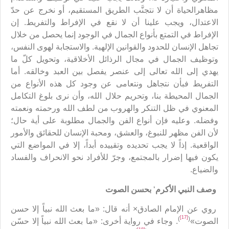
مظاهرالحياة أن لا نتجنَّب الطريق المستقيم، أو نخرج عن حدّ
الاعتدال، ويجب علينا أن لا نقع في الإفراط والتفريط. إن
الإفراط في التمتع بأنواع الجمال في الوجود إنما يحصل من خلال
تجاهل الإنسان للحدود والقوانين الإلهية. والاستجابة لهوى النفس،
وتوظيف الجمال في مجال الرذائل الأخلاقية، وتحويل كلّ ما
يهدي إلى الله تعالى إلى عنصر يفصل بين العبد وخالقه. أما
التفريط فبأن نتجاهل ونتعامى عن وجود كل هذه الأنواع من
الجمال المحيطة بنا، وتحريم حلال الله، وأن نرى بلوغ التكامل
المعنوي في ظل التنكر والهروب من لطف الله ورحمته ونعمته
وفضله. وعليه فإن أنواع الفن والجمال مطلوبة على أية حال؛
لأن الفن مظهر للنبوغ، والعشق، ومحبة الإنسان للحقائق والأمور
الواقعية. إذاً لا يجب تحديده وتقييده أبداً، إلا في المواضع التي
يكون فيها إضرار بالمجتمع، وجرّ للأفراد نحو الانحراف والفساد
والضياع.
وصف النبي الأكرم
‘
بحسن الصوت
روي عن الإمام الصادق× أنه قال: «ما بعث الله نبياً إلا حسن
[17]
)
(
الصوت»
. وجاء في رواية أخرى: «ما بعث الله نبياً إلا حسّن