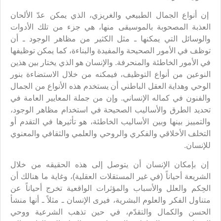
إن أنواع الجمال الطبيعي والغريزي، الذي يمكن عدّ الألحان
العذبة المصحوبة بالموسيقى منها، هي جزء من تلك الأدوات
والوسائل التي يمكنها ـ مثل الكثير من مظاهر الوجود ـ أن
توظف في الأمور الصحيحة والمفيدة والبناءة، كما يمكن توظيفها
في الأمور الخاطئة والمنحرفة. والإنسان هو الذي يختار بين هذين
النوعين من أنواع التوظيف، فيمكنه من خلال الاستضاءة بنور
الوحي وهداية العقل الباطني أن يستخدم هذه الأنواع من الجمال
والفنون في كماله الإنساني. وإن من جملة المعايير العامة في
تحديد الطرق والأساليب الصحيحة في استخدام مظاهر الوجود،
والتمييز بينها وبين الأساليب الخاطئة، هو تأثيرها في التقدم أو
التخلف الأخلاقي والفكري والروحي والعلمي والثقافي والمعنوي
للإنسان.
إن بإمكان الإنسان أن يتوصل إلى هذه الحقيقه من خلال
الشريعة أحياناً (في غير المستقلات العقلية)، وغاية ما هنالك أن
الحِكم والعلل والأسباب والمؤثرات الواقعية تخرج أحياناً عن
متناول الفكر والعلوم البشرية، فيرى الإنسان ـ مثلاً ـ أنها منشأ
الحسن والكمال والتقدّم، في حين تذهب الشرعية ووحي