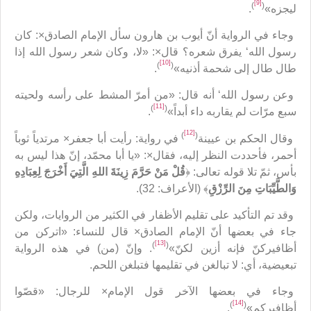
[9]
)
(
ليجزه»
.
وجاء في الرواية أنّ أيوب بن هارون سأل الإمام الصادق×: كان
رسول الله‘ يفرق شعره؟ قال×: «لا، وكان شعر رسول الله إذا
[10]
)
(
طال طال إلى شحمة أذنيه»
.
وعن رسول الله‘ أنه قال: «من أمرّ المشط على رأسه ولحيته
[11]
)
(
سبع مرّات لم يقاربه داء أبداً»
.
[12]
)
(
وقال الحكم بن عيينة
في رواية: رأيت أبا جعفر× مرتدياً ثوباً
أحمر، فأحددت النظر إليه، فقال×: «يا أبا محمّد، إنّ هذا ليس به
بأس، ثمّ تلا قوله تعالى: ﴿
قُلْ مَنْ حَرَّمَ زِينَةَ اللهِ الَّتِيَ أَخْرَجَ لِعِبَادِهِ
وَالطَّيِّبَاتِ مِنَ الرِّزْقِ
﴾ (الأعراف: 32).
وقد تم التأكيد على تقليم الأظفار في الكثير من الروايات، ولكن
جاء في بعضها أنّ الإمام الصادق× قال للنساء: «اتركن من
[13]
)
(
أظافيركنّ فإنه أزين لكنّ»
. وإنّ (من) في هذه الرواية
تبعيضية، أي: لا تبالغن في تقليمها فتبلغن اللحم.
وجاء في بعضها الآخر قول الإمام× للرجال: «قصّوا
[14]
)
(
أظافيركم»
.