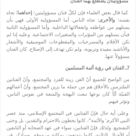
مسؤوليتان يضطلع بهما الفنان
كما قال بعض العلماء فإن لكلّ فنان مسؤوليتين؛
إحداهما:
تجاه
نفسه؛
والأخرى:
تجاه الناس. أما المسؤولية الأولى فهي بأن
يستلهم من عواطفه وانفعالاتها الداخلية. وأما المسؤولية الثانية
فبأن يستلهم من المؤثرات والمتغيرات الاجتماعية. وعليه إذا لم
تكن الأفلام والمسرحيات والمقطوعات الموسيقية والأشعار
والأناشيد مفيدة وتربوية، ولم تكن تهدف إلى الإصلاح، كان الفنان
مسؤولاً عنها.
7ـ الفنان في رؤية أئمة المسلمين
من الواضح للجميع أنّ الفن زينة للفرد والمجتمع، وأنّ الفنانين
الملتزمين بالأخلاق هم من جملة ما يزين المجتمع، وأنّ أعمالهم
الفنيّة أيّاً كان نوعها تبعث البهجة والمتعة في نفوس الناس،
وتؤثر فيهم.
وعلى أية حال فإنّ الفنانين في المجتمع الإسلامي، منذ عصر
النبي الأكرم‘ والأئمة^، كانوا يحظون بالاحترام والتقدير، بل وحتى
التشجيع. ولذلك فإنّ الفنانين، سواء في عهد الصحابة أو التابعين
أو الأجيال التالية، كانوا يتمتعون بمكانة مرموقة. وسأذكر في