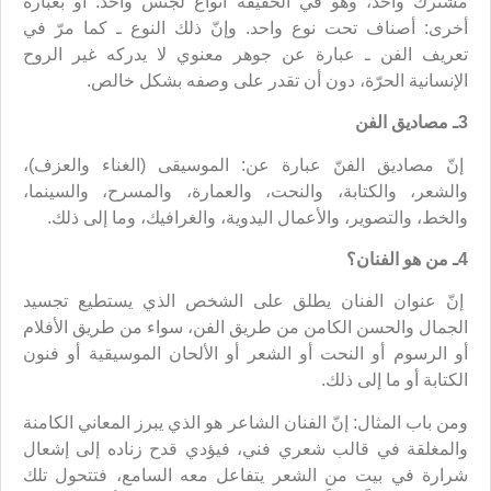
مشترك واحد، وهو في الحقيقة أنواع لجنس واحد. أو بعبارة
أخرى: أصناف تحت نوع واحد. وإنّ ذلك النوع ـ كما مرّ في
تعريف الفن ـ عبارة عن جوهر معنوي لا يدركه غير الروح
الإنسانية الحرّة، دون أن تقدر على وصفه بشكل خالص.
3ـ مصاديق الفن
إنّ مصاديق الفنّ عبارة عن: الموسيقى (الغناء والعزف)،
والشعر، والكتابة، والنحت، والعمارة، والمسرح، والسينما،
والخط، والتصوير، والأعمال اليدوية، والغرافيك، وما إلى ذلك.
4ـ من هو الفنان؟
إنّ عنوان الفنان يطلق على الشخص الذي يستطيع تجسيد
الجمال والحسن الكامن من طريق الفن، سواء من طريق الأفلام
أو الرسوم أو النحت أو الشعر أو الألحان الموسيقية أو فنون
الكتابة أو ما إلى ذلك.
ومن باب المثال: إنّ الفنان الشاعر هو الذي يبرز المعاني الكامنة
والمغلقة في قالب شعري فني، فيؤدي قدح زناده إلى إشعال
شرارة في بيت من الشعر يتفاعل معه السامع، فتتحول تلك