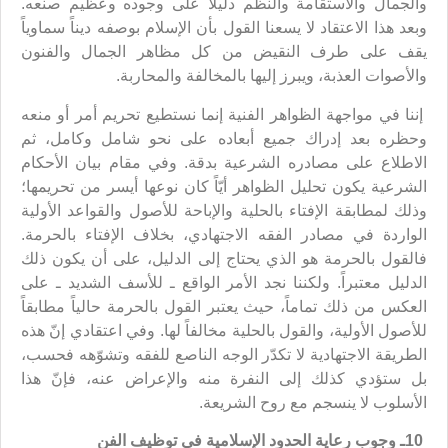
والجمال والاستقامة والنظم دليلاً على وجوده وعظيم صنعه.
وبعد هذا الاعتقاد لا يسعنا القول بأن الإسلام بوصفه ديناً سماوياً
يقف على طرف النقيض من كل مظاهر الجمال والفنون
والأصوات العذبة، ويبرز إليها بالمخالفة والمحاربة.
إننا في مواجهة الظواهر الفنية إنما نستطيع تحريم أمر أو منعه
وحظره بعد إدراك جميع أبعاده على نحو شامل وكامل، ثم
الاطلاع على مصادره الشرعية بدقة. وفي مقام بيان الأحكام
الشرعية يكون تحليل الظواهر أيّاً كان نوعها أيسر من تحريمها؛
وذلك لمطابقة الإفتاء بالحلية والإباحة للأصول والقواعد الأولية
الواردة في مصادر الفقه الاجتهادي، بخلاف الإفتاء بالحرمة.
فالقول بالحرمة هو الذي يحتاج إلى الدليل، على أن يكون ذلك
الدليل معتبراً. ولكننا نجد الأمر الواقع ـ للأسف الشديد ـ على
العكس من ذلك تماماً، حيث يعتبر القول بالحرمة حالياً مطابقاً
للأصول الأولية، والقول بالحلية مخالفاً لها. وفي اعتقادي إنّ هذه
الطريقة الاجتهادية لا تكدّر الوجه الناصع للفقه وتشوّهه فحسب،
بل ستؤدي كذلك إلى النفرة منه والإعراض عنه، فإنّ هذا
الأسلوب لا ينسجم مع روح الشريعة.
10ـ وجوب رعاية الحدود الإسلامية في توظيف الفن