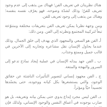
هناك نظريتان في تعريف الفن؛ فهناك من يذهب إلى عدم وجود
تعريف للفنّ؛ وذلك لشدّة وضوحه، فهو يعرّف نفسه بنفسه؛
وهناك من يذهب إلى وجود تعريف للفن.
ومن وجهة نظرنا يمكن تعريف الفن بتعريفات مختلفة ومتنوّعة
تبعاً لتركيبة المجتمع ونظرته إلى الفن. ومن ذلك:
أـ الفن هو السعي والمجهود الذي يهدف إلى خلق الجمال. وذلك
عندما يحاول الإنسان نقل مشاعره وتجاربه إلى الآخرين في
قالب جميل وممتع وجذاب.
ب ـ الفن جهد يبذله الإنسان في عملية إيجاد نماذج تدعو إلى
السرور والبهجة والمتعة.
ج ـ الفن مجهود إنساني لتصوير التأثيرات الناشئة عن حقائق
الوجود، والتي يستشعرها بكل كيانه ووجوده، حتى يجسّدها
تجسيداً حيّاً ومؤثراً.
دـ الفن ليس مجرد إبداع يدوي حتى يمكن بيانه وتعريفه، بل هو
ضارب بوجوده في أعماق النفس والوجود الإنساني، ولذلك فإن