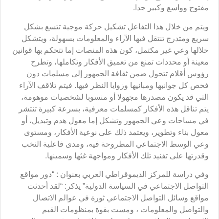
مفتوح وواسع وكبير جدا.
ويتم من خلال هذا التفاعل تشكيل حركة موجية تتسع بشكل
سريع ومتدرج تنتقل فيها الآراء والمعلومات بسهولة، ويتشكل
خلالها وعي غير مكتمل، كون هذه المنصات إما تتحكم بها قوانين
معينة أو محددات تمنع من تعميق الأفكار وتكاملها، وتطرح
رؤوس أقلام تتحول ضمن ثقافة الجمهور إلى مسلمات دون
فحص كل جوانبها ومبانيها وزوايا النظر فيها. فيتم تلاقف الآراء
التي قد يكون مصدرها مجهولا أو منسوبا لشخصيات موهومة،
يتم تناقل هذه الأفكار كمسلمات معرفية، بسرعة كبيرة تنتشر
في مساحات وعي الجمهور وتشكل إما معول هدم وتبديل، أو
معول بناء وتطوير، ويعتمد ذلك على نوعية الأفكار، ومستوى
وعي الوسط الاجتماعي المطروحة فيه، ومدى فاعلية النخب
وقدرتها على تفنيد تلك الأفكار ومواجهة غثها وسمينها.
وفي دراسة للمركز الديموقراطي العربي بعنوان : “دور مواقع
التواصل الاجتماعي في السياسة الدولية” يذكر: “لقد أحدثت
مواقع وسائل التواصل الاجتماعي ثورة في عوالم الاتصال
والتواصل والمعلومات ، ومست بقوة بمنظومات القيم