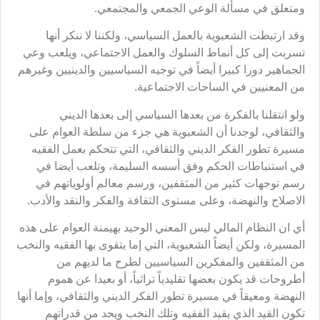
ومتعلق في مسألة الوعي الجمعي والمجتمعي.
وقد ارتبطت الشعبوية بالعمل السياسي، ولكننا لا ننكر أنها
تسربت إلى كل أنماط السلوك والعمل الاجتماعي، ويلعب وعي
الجماهير دورا كبيرا أيضاً في توجيه السياسيين والدينيين وغيرهم
من المعنيين في الساحات الاجتماعية.
ولو انتقلنا بالفكرة من بعدها السياسي إلى بعدها الديني
والثقافي، لوجدنا أن الشعبوية هي جزء من سلطة العوام على
مسيرة تطور الفكر الديني والثقافي، التي تتحكم بعمل الفقيه
في استنباطات الحكم وفق أسسه السليمة، وتلعب أيضا في
رسم توجهات كثير من المثقفين، ورسم معالم أولوياتهم في
الاصلاح والنهضة، وعلى مستوى الثقافة والفكر والنقد والأدب.
أي ان النظام المالي ليس المعني الوحيد بهيمنة العوام على هذه
المسيرة، ولكن أيضاً الشعبوية، التي إما يتقوى بها الفقيه والنخب
من المثقفين والمفكرين السياسيين لطرح ما لديهم من
أطروحات قد يكون بعضها تقليدياً تراثياً، أو بعيدا عن هموم
النهضة ومعيقاً في مسيرة تطور الفكر الديني والثقافي، وإما أنها
تكون القيد الذي يقيد الفقيه وتلك النخب ويحد من قدراتهم