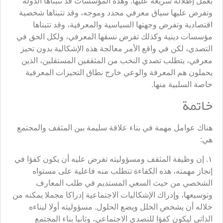
بعمل إطلالة سريعة عليها. وهذه المؤسسات قد تتبناها الدولة
وتفرض عليها سياق معرفي محدد وموجه، وقد تتبناها شخصية
اقتصادية وتفرض وجهتها السياسية والمعرفية، وقد تتبناها
مؤسسات دينية وكذلك تفرض نسقها المعرفي، ولكل الحق في
التصدي، لكن في واقع الأمر معالجة هذه الإشكالية بدون تحيز
معرفي، يتطلب تصدي النخب من المثقفين المستقلين، الذين
يحملون هم المعرفة والوعي خارج نطاق التحيزات المعرفية
خاصة السلبية منها.
خاتمة
هناك عوامل مهمة في بناء علاقة سليمة بين المثقف والمجتمع
هي:
١. إن وظيفة المثقف ومسؤوليته تفرض عليه أن يكون كفؤا في
إنجاز مهمته، هذه الكفاءة تتطلب منه فاعلية على مستواه
الشخصي من حيث السعي المستديم في طلب المعارف
وتوسيعها، وإدراك الإشكاليات الاجتماعية إدراكا مجملا يمكنه من
خلاله أن يشخص الخلل ويضع الحلول. مسؤوليته أولا لبناءه
الذاتي ليكون كفؤا للتصدي الاجتماعي، وثانيا بناء المجتمع