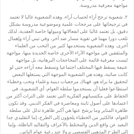
مواجهة معرفية مدروسة.
٢. شعبوية ترجح آراء لحساب آراء، وهذه الشعبوية غالبا لا تعتمد
في ترجيحاتها على مرجحات علمية وموضوعية مدروسة بشكل
دقيق، بل تعتمد غالبا على انفعالاتها وميولها خاصة العقدية، لذلك
تلعب دورا مهما في تقوية مسار ضد آخر، وفي تبني آراء وإهمال
أخرى، وهذه الشعبوية يستخدمها كثير من النخب من العلماء
والمثقفين في مواجهة الآراء الأخرى خاصة الجديدة منها، مواجهة
ليست معرفية قائمة على المحاججات البرهانية، بل مواجهة
عنيفة يسقط فيها المختلف اجتماعيا وتسقط معه آراءه حتى لو
كانت صائبة، وهذه هي الشعبوية الموجهة التي يستغلها البعض
لتحقيق ما يراه هو، فهناك مرجعيات دينية وعلماء ونخب وخطباء
استطاعوا فعليا أن يستخدموا سلطة العوام، أي الشعبوية، في
الحفاظ على مكتسباتهم الفكرية التي تعتمد على التراث أكثر من
اعتمادها على أصول ثابتة ومعاصرة في الفكر الديني. وقد تكون
ظاهرة المنابر وما يرشح عنها هي أكبر ظاهرة تدلل على سلطة
العوام، فالكثير من الخطباء يلجؤون إلى الطرح، إما التقليدي جدا
البعيد عن واقع الدين والمختلط بالأعراف والتقاليد الباطلة، وإما
إلى الطرح المذهبي القصصي نزولا عند رغبة عوام الناس.