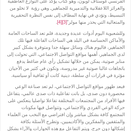
الفرنسي غوستاف لوبون، وهو كتاب يؤكد على النوازع العاطفية
والغرائز اللاعقلانية والتدميرية للجماهيرـ وهي رؤية لا تخلو من
التبسيط، وتؤدي في نهاية المطاف إلى نفس النظرة التحقيرية
والمتعالية التي يحذر منها مولر”
[3]
[4]
.
وللشعبوية اليوم أدوات عديدة وجديدة، فلم تعد الساحات العامة
والأماكن الحساسة في البلد هي الساحات الفاعلة فيها تلك
الجماهير، فاليوم هناك وسائل سهلة جدا ومتوفرة بشكل كبير
لدى الجماهير، أهمها مواقع التواصل الاجتماعي، التي تحولت إلى
منابر صوتية، يمكن من خلالها تشكيل رأي عام ضاغط يدفع
باتجاهات غالبا صوتية غير مدروسة، وتكون في كثير من الأحيان
مؤثرة في قرارات أي سلطة، دينية كانت أو ثقافية أو سياسية.
فبعد ظهور مواقع التواصل الاجتماعي، لم تعد صناعة الوعي
محصورة دون صدى، بل باتت تفاعلية ذات صدى عالمي، يتفاعل
فيها الأفراد من المجتمعات المختلفة تفاعلا تواصليا ينعكس على
حركة الوعي الفردي والاجتماعي، وتتواصل فيها مكونات
المجتمع كافة بشكل مباشر وإن افتراضي مع النخب من العلماء
والمثقفين والمفكرين والأكاديميين، وتطرح الأسئلة بكافة
إشكالها دون حرج، ويتم التفاعل مع هذه الحوارات والآراء بشكل