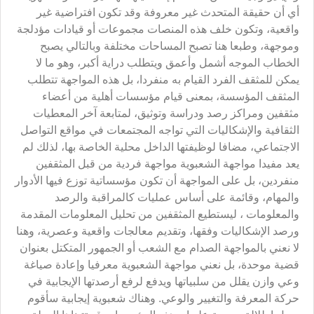
أي أن حقيقة المتحدث غير معروفة وقد تكون افتراضية غير
واقعية، وتكون خلف هذه المنصات مجموعات أو قيادات مؤدلجة
وموجهة، وطبعا هنا تصبح المساحات مختلفة وبالتالي يصبح
الخطاب الموجه أشمل وأعمق ويتطلب دراية أكبر، وهو ما لا
يمكن للمثقف الفرد القيام به منفردا، بل هذه المواجهة تتطلب
المثقف المؤسسة، بمعنى قيام مؤسسات أهلية من أعضاء
مثقفين ومراكز رصد ودراسة وتوثيق، لمتابعة آخر المعطيات
الثقافية والإشكاليات التي تواجه المجتمعات في مواقع التواصل
الاجتماعي، مضافا لوظيفتها الداخل محلية الخاصة بها، لذلك لم
يعد مفيدا مواجهة الشعبوية مواجهة فردية من قبل المثقفين
منفردين، بل على المواجهة أن تكون مؤسساتية توزع فيها الأدوار
والمهام، وقائمة على أساس عمليات كالمراقبة والرصد
والمعلومات ، ليستطيع المثقفين من تحليل المعلومات المقدمة
ورصد الإشكاليات وفقها، وتقديم معالجات واقعية وعصرية، وهنا
لا نعني بالمواجهة الصدام مع الشعب أو الجمهور المتكتل بعنوان
قضية موحدة، بل نعني مواجهة الشعبوية معرفيا وإعادة صياغة
وعي وازن يقلل من سلبياتها ويدفع لرفع أرصدتها الإيجابية في
حركة المعرفة والتغيير والوعي. وهناك شعبوية إيجابية سأقوم