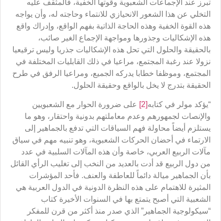
تبرز عند الإجماعات الشعبوية وقوتها الخفية، فالمثقف عليه
التخلي عن هذا الشعور الانحيازي للانتماء وحاجته له، وأن يواجه
هذه القوة الخفية وهذه الحاجة الذاتية بفهم الواقع، وإدراك واقع
هذه الإشكاليات وجذورها ومواجهة الإجماع الغير صائب،
بالحقيقة والحلول التي تحل هذه الإشكاليات جذريا وليس ترقيعيا
نزولا عند رغبة المجتمع، مراعيا في ذلك القابليات المختلفة في
المجتمع، وموظفا خطابا يدركه الجميع، ومراعيا الرفق في طرح
الحقيقة بتدرج لا يخل بالواقع وحقيقة الحلول.
“يؤكد مولر في كتابه
[2]
على ضرورة الحوار مع الشعبويين
والإنصات لجمهورهم وعدم معاملتهم بدونية واحتقار، وهو ما
يستلزم أيضاً محاولة فهم السياقات التي تدفع بالجماهير إلى
الارتماء في أحضان الحركات الشعبوية، وهو تنبيه مهم في سياق
مآلات الربيع العربي، خاصة وأن هذه المآلات السلبية في عدد
من دول الربيع قد أدت بالعديد من النخب إلى تغليب الرأي القائل
بأن الجماهير ميالة دائماً للعاطفة والعنف. فأحد المؤشرات
المثيرة للاهتمام على هذه النظرة الدونية في الدول العربية هي
الشعبية التي أصبح يتمتع بها في السنوات الأخيرة كتاب
“سيكولوجية الجماهير” الذي صدر منذ أكثر من قرن للمفكر