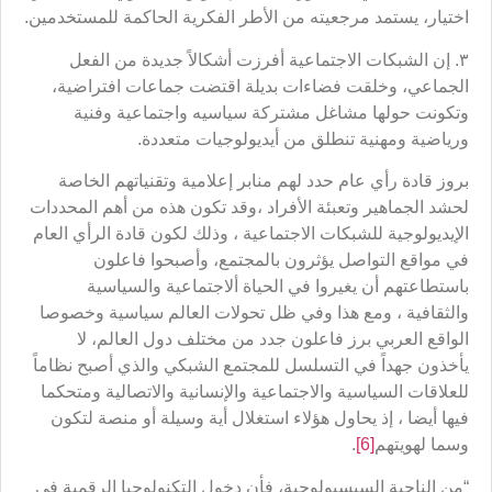
اختيار، يستمد مرجعيته من الأطر الفكرية الحاكمة للمستخدمين.
٣. إن الشبكات الاجتماعية أفرزت أشكالاً جديدة من الفعل
الجماعي، وخلقت فضاءات بديلة اقتضت جماعات افتراضية،
وتكونت حولها مشاغل مشتركة سياسيه واجتماعية وفنية
ورياضية ومهنية تنطلق من أيديولوجيات متعددة.
بروز قادة رأي عام حدد لهم منابر إعلامية وتقنياتهم الخاصة
لحشد الجماهير وتعبئة الأفراد ،وقد تكون هذه من أهم المحددات
الإيديولوجية للشبكات الاجتماعية ، وذلك لكون قادة الرأي العام
في مواقع التواصل يؤثرون بالمجتمع، وأصبحوا فاعلون
باستطاعتهم أن يغيروا في الحياة ألاجتماعية والسياسية
والثقافية ، ومع هذا وفي ظل تحولات العالم سياسية وخصوصا
الواقع العربي برز فاعلون جدد من مختلف دول العالم، لا
يأخذون جهداً في التسلسل للمجتمع الشبكي والذي أصبح نظاماً
للعلاقات السياسية والاجتماعية والإنسانية والاتصالية ومتحكما
فيها أيضا ، إذ يحاول هؤلاء استغلال أية وسيلة أو منصة لتكون
وسما لهويتهم
[6]
.
“من الناحية السيسيولوجية، فأن دخول التكنولوجيا الرقمية في