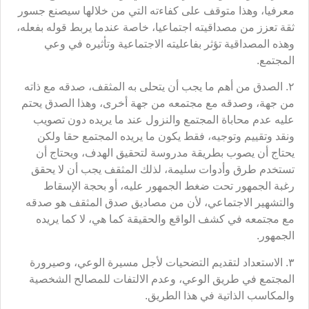
معرفيا، وهذا متوقف على كفاءته التي من خلالها سيصنع جسور
ثقة تعزز من مصداقيته اجتماعيا، خاصة عندما يربط قوله بفعله،
وهذه المصداقية تؤثر بفاعليته الاجتماعية وتأثيره في وعي
المجتمع.
٢. الصدق من أهم ما يجب أن يتحلى به المثقف، صدقه مع ذاته
من جهة، وصدقه مع مجتمعه من جهة أخرى، وهذا الصدق يحتم
عليه عدم محاباة المجتمع والنزول عند ما يريده دون تصويب
ونقد وتقييم وتوجيه، فقط يكون ما يريده المجتمع حقا ولكن
يحتاج أن يصوب بطريقة مدروسة لتحقيق الهدف، ويحتاج أن
تستخدم طرق وأدوات سليمة، لذلك المثقف يجب أن لا يحقق
رغبة الجمهور تحت ضغط الجمهور عليه، أو بحجة الإسقاط
والتشهير الاجتماعي، لأن من مصاديق صدق المثقف هو صدقه
مع مجتمعه في كشف الواقع والحقيقة كما هي، لا كما يريده
الجمهور.
٣. الاستعداد لتقديم التضحيات لأجل مسيرة الوعي، وصيرورة
المجتمع في طريق الوعي، وعدم الالتفات للمصالح الشخصية
والمكاسب الذاتية في هذا الطريق.