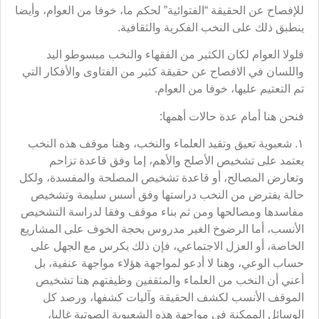
للإفصاح عن الحقيقة “الفتوائية” لحكم ما، خوفا من العوام، وأيضا
ينطبق ذلك على النخب الفكرية والثقافية.
فلولا العوام لكان الكثير من الفقهاء والنخب مبسوطو اليد
واللسان في الافصاح عن حقيقة كثير من الفتاوى والأفكار التي
تم التعتيم عليها، خوفا من العوام.
فنحن هنا أمام عدة حالات أهمها:
١. شعبوية تعيق وتقيد العلماء والنخب، وهنا موقف هذه النخب
يعتمد على تشخيص الأصلح والأهم، إما وفق قاعدة تزاحم
وتعارض المصالح، أو قاعدة تشخيص المصلحة والمفسدة، ولكل
حالة يفترض من النخب دراستها وفق أسس سليمة وتشخيص
مفاسدها ومصالحها ومن ثم بناء موقف وفقا لدراسة التشخيص
الأنسب، أما الرضوخ الغير مدروس بحجة الخوف على المشاريع
الخاصة، أو العزل الاجتماعي، فإن ذلك يكرس مع الجهل على
حساب الوعي، وهنا لا أدعو لمواجهة هؤلاء مواجهة عنفية، بل
أعني أن النخب من العلماء والمثقفين وظيفتهم هنا تشخيص
الموقف الأنسب لكشف الحقيقة وآليات كشفها، ورصد كل
الوسائل الممكنة في مواجهة هذه الشعبوية الصوتية غالبا،