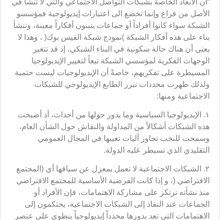
“أن الابعاد الخاصة بشبكات التواصل الاجتماعي والتي لا تنشأ في
الأصل من فراغ وإنما تخضع الى اعتبارات إيديولوجية فمؤسسو
الشبكة سواء كانوا أفراداً أو جماعات يتبنون أفكاراً معينة، وتنشأ
بناء على هذه أفكار الشبكة )نموذج شبكة الفيس بوك( ، وهذا لا
يعني أن هناك حالة سكونية في البناء الشبكي، إذ قد تتغير
الوجهات الفكرية لمؤسسي الشبكة تبعاً لتغيير الإيديولوجيا
المسيطرة على تفكريهم، خاصةً أن الإيديولوجيات ليست حتمية
ولذلك ظهرت محددات تبرز الطابع الإيديولوجي للشبكات
الاجتماعية ومنها:
١. الإيديولوجيا السياسية وما يدور حولها من أحداث، أذ أصبحت
هذه الشبكات أشكالاً من المداولة والنقاش حول الشأن العام،
وسمحت للنخب تجاوز أليات تغيبها في المجال العمومي
التقليدي الذي تسيطر عليه الدولة.
٢. الشبكات الاجتماعية لا تعمل بمعزل عن سياقها أي (المجتمع
الافتراضي (، و إذا كانت الفرضية الأساسية للمجتمع الافتراضي
منذ نشأته ترتكز على مشاركة الاهتمامات، فإن الأفراد أو
الجماعات عند النفاذ إلى الشبكات الاجتماعية، يحتكمون إلى
الاهتمامات التي تعد بدورها محدداً إيديولوجياً ينطوي على عنصر