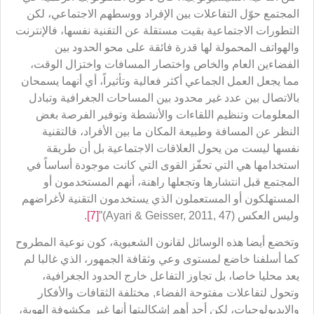
المجتمع حوّل التفاعلات بين الإفراد ووسطهم الاجتماعي، لكن
التطورات الاجتماعية بقيت مستقلة عن التقنية نفسها، فالإنترنت
والهواتف المحمولة لها قدرة فائقة على محو الحدود بين
الفضاءين العام والخاص واختصار المسافات واختزال الوقت،
مما يجعل العمل الجماعي أكثر فعالية وتأثيراً، أي أنهما يسمحان
بالاتصال بين عدد غير محدود بين المساحات الجغرافية وتبادل
المعلومات وتنظيم اللقاءات والأنشطة وتوفير الفرصة بغض
النظر عن المسافة وطبيعة المكان ما بين الأفراد، فالتقنية
نفسها ليست من يحول العلاقات الاجتماعية بل أن طريقة
استخدامها هي التي تحفّز القوى التي كانت موجودة أساساً في
المجتمع قبل انتشارها وتجعلها راهنة، أنهم المستخدمون أو
المستهلكون أو المستعملون الذي يستخدمون التقنية لأغراضهم
وليس العكس (Ayari & Geisser, 2011, 47)”
[7]
.
وتخضع أيضا هذه الوسائل لقانون الشعبوية، كون نوعية المطروح
كما أسلفنا خاضع لمستوى وعي وثقافة الجمهور، الذي غالبا لم
يعد محليا خاصا، بل تجاوز التفاعل خارج الحدود الجغرافية،
وتحول لتفاعلات مفتوحة الفضاء, مختلفة الثقافات والأفكار
والإيديولوجيات، لكن أحد أهم إشكاليتها أنها غير مكشوفة الهوية،