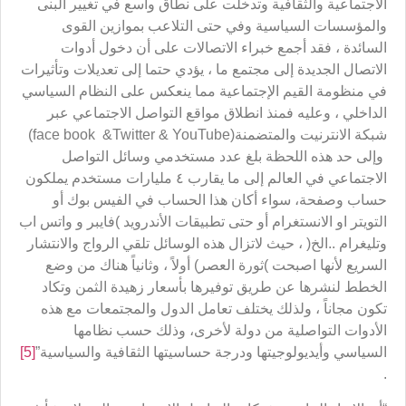
الاجتماعية والثقافية وتدخلت على نطاق واسع في تغيير البنى
والمؤسسات السياسية وفي حتى التلاعب بموازين القوى
السائدة ، فقد أجمع خبراء الاتصالات على أن دخول أدوات
الاتصال الجديدة إلى مجتمع ما ، يؤدي حتما إلى تعديلات وتأثيرات
في منظومة القيم الإجتماعية مما ينعكس على النظام السياسي
الداخلي ، وعليه فمنذ انطلاق مواقع التواصل الاجتماعي عبر
شبكة الانترنيت والمتضمنة(face book &Twitter & YouTube)
وإلى حد هذه اللحظة بلغ عدد مستخدمي وسائل التواصل
الاجتماعي في العالم إلى ما يقارب ٤ مليارات مستخدم يملكون
حساب وصفحة، سواء أكان هذا الحساب في الفيس بوك أو
التويتر او الانستغرام أو حتى تطبيقات الأندرويد )فايبر و واتس اب
وتليغرام ..الخ( ، حيث لاتزال هذه الوسائل تلقي الرواج والانتشار
السريع لأنها اصبحت )ثورة العصر) أولاً ، وثانياً هناك من وضع
الخطط لنشرها عن طريق توفيرها بأسعار زهيدة الثمن وتكاد
تكون مجاناً ، ولذلك يختلف تعامل الدول والمجتمعات مع هذه
الأدوات التواصلية من دولة لأخرى، وذلك حسب نظامها
السياسي وأيديولوجيتها ودرجة حساسيتها الثقافية والسياسية”
[5]
.