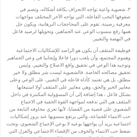
٣. شعبوية واعية تواجه الانحراف بكافة أشكاله، وتضم في
صفوفها النخب الفاعلة، التي تواجه الآخر المختلف مواجهات
معرفية رصينة، تقوم على المحاججات البرهانية، ويكون جل
همها رفع منسوب الوعي عند الجماهير، وتحويلها لرصيد فاعل
في النهضة والتغيير.
فوظيفة المثقف أن يكون هو الراصد للإشكاليات الاجتماعية
وهموم المجتمع، وأن يلعب دورا فاعلا وإيجابيا في وعي الجماهير
وتوجيه هذا الوعي في تحقيق واقع الاصلاح والتغيير، وليس
تحقيق مصالحه الخاصة. فالشعبوية ليست شر مطلق ولا خير
مطلق، بل هي تعتمد كأداة فاعلة في التغيير، على الوعي وعلى
معايير الخير والحق، وهي معايير على المثقف أولا استيعابها
بشكل فاعل ، هذا إضافة إلى أن المسؤولية المكتنزة في داخل
المثقف هي التي تدفعه لمواجهة القوة الخفية في الاجماع
الشعبوي على قضية من القضايا، لأنها تعري مخاوفه النابعة من
حب الانتماء للجماعة، والتي يرتفع منسوبها عند بروز إشكاليات
اجتماعية يريد أن يواجهها بوعيه لا بوعي الإجماع الشعبوي، وتحت
ضغط حب الانتماء والخوف من الإقصاء الاجتماعي والعزل التي