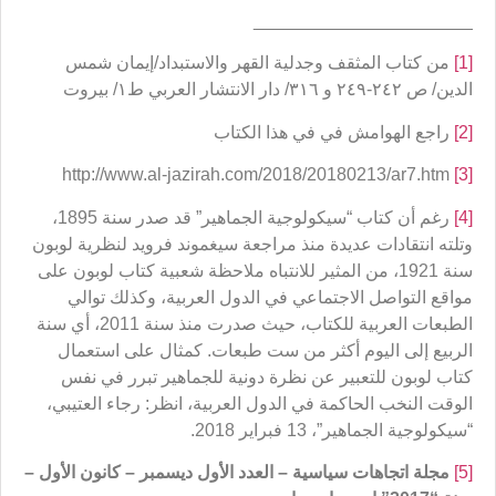
______________________
[1]
من كتاب المثقف وجدلية القهر والاستبداد/إيمان شمس
الدين/ ص ٢٤٢-٢٤٩ و ٣١٦/ دار الانتشار العربي ط١/ بيروت
[2]
راجع الهوامش في في هذا الكتاب
http://www.al-jazirah.com/2018/20180213/ar7.htm
[3]
[4]
رغم أن كتاب “سيكولوجية الجماهير” قد صدر سنة 1895،
وتلته انتقادات عديدة منذ مراجعة سيغموند فرويد لنظرية لوبون
سنة 1921، من المثير للانتباه ملاحظة شعبية كتاب لوبون على
مواقع التواصل الاجتماعي في الدول العربية، وكذلك توالي
الطبعات العربية للكتاب، حيث صدرت منذ سنة 2011، أي سنة
الربيع إلى اليوم أكثر من ست طبعات. كمثال على استعمال
كتاب لوبون للتعبير عن نظرة دونية للجماهير تبرر في نفس
الوقت النخب الحاكمة في الدول العربية، انظر: رجاء العتيبي،
“سيكولوجية الجماهير”، 13 فبراير 2018.
[5]
مجلة اتجاهات سياسية
–
العدد الأول ديسمبر
–
كانون الأول
–