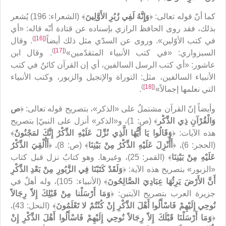
كما أنّ قوله تعالى: ﴿
وَإِنَّهُ لَفِي زُبُرِ الأَوَّلِينَ
﴾ (الشعراء: 196) يُشعر
بذلك، فقد روى الحافظ الرازي بإسناده عن قتادة أنّه قاله: «أي
)
[16]
(
في كتب الأوّلين». وروى عن السدّي مثل ذلك أيضاً
. وقال
)
[17]
(
السبزواري: «في كتب الأنبياء المتقدّمين»
. وقال ابن
عاشور: «أي كتب الرسل السالفين، أي إن القرآن كائنٌ في كتب
الأنبياء السالفين، مثل: التوراة والإنجيل والزبور، وكتب الأنبياء
)
[18]
(
التي نعلمها إجمالاً»
.
وأيضاً إنّ القرآن مشتملٌ على «الذكر»، بتصريح قوله تعالى: ﴿
ص
وَالْقُرْآنِ ذِي الذِّكْر
﴾ (ص: 1)، و«الذكر» أنزل على النبيّ| بتصريح
هذه الآيات: ﴿
وَقَالُوا يَا أَيُّهَا الَّذِي نُزِّلَ عَلَيْهِ الذِّكْرُ إِنَّكَ لمَجْنُونٌ
﴾
(الحجر: 6)، ﴿
أَأُنْزِلَ عَلَيْهِ الذِّكْرُ مِنْ بَيْنِنَا
﴾ (ص: 8)، ﴿
أَأُلْقِيَ الذِّكْرُ
عَلَيْهِ مِنْ بَيْنِنَا
﴾ (القمر: 25)، وغيرها. وهو كتابٌ نزل قبل كتاب
«الزبور» بتصريح هذه الآية: ﴿
وَلَقَدْ كَتَبْنَا فِي الزَّبُورِ مِنْ بَعْدِ الذِّكْرِ
أَنَّ الأَرْضَ يَرِثُهَا عِبَادِيَ الصَّالِحُونَ
﴾ (الأنبياء: 105)، وله أهلٌ في
جزيرة العرب بتصريح الآيتين: ﴿
وَمَا أَرْسَلْنا مِنْ قَبْلِكَ إِلاّ رِجَالاً
نُوحِي‏ إِلَيْهِمْ فَاسْأَلُوا أَهْلَ الذِّكْرِ إِنْ كُنْتُمْ لا تَعْلَمُونَ
﴾ (النحل: 43)،
﴿
وَمَا أَرْسَلْنَا قَبْلَكَ إِلاّ رِجَالاً نُوحِي‏ إِلَيْهِمْ فَاسْأَلُوا أَهْلَ الذِّكْرِ إِنْ