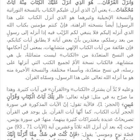
وَأَنزَلَ الْفُرْقَانَ… هُوَ الَّذِي أَنزَلَ عَلَيْكَ الْكِتَابَ مِنْهُ آيَاتٌ
مُحْكَمَاتٌ…
﴾ يعني أنّ الذي أنزل عليكم الكتاب بالنسخة التوراتية
والنسخة الإنجيلية وغيرهما هو الذي أنزل الكتاب على هذا
الرسول| أيضاً بنسخته الراهنة، فإنْ كنتم مؤمنين بكتاب الله
الذي أنزله إليكم فلا ينبغي لكم الرَّيْب فيه إذا أنزله إلى رسولٍ
من بعد رسلكم، معتذرين بأنّ بعض آياته لا يطابق آيات كتابكم،
فإن طائفة من آيات الكتاب الإلهي متشابِهات، بمعنى أنّ أحكامها
في النسخ المتعدّدة من «الكتاب» ليست متماثلةً، بل هي
متشابِهة. فالكتاب نسخة الأمّ لجميع الكتب التي أنزلها على
رسله، في نسخ متعدّدة، وبأسماء مختلفة. والنسخة الأخيرة منه
هو ما أنزله الله تعالى على هذا الرسول، وسمّاه القرآن.
وعليه لا بُدَّ أن يشترك «الكتاب» و«القرآن» في آيات كثيرة. وهذا
ما صرّح به في مثل: قوله تعالى: ﴿
الر تِلْكَ آيَاتُ الْكِتَابِ وَقُرْآنٍ
مُبِينٍ
﴾ (الحجر: 1)، فالآية تقول: إنّ الآيات المذكورة في سورة
الحجر آيات الكتاب، كما أنّها آيات القرآن. بل يوجد في القرآن
تصريحاتٌ عديدة باشتراكات كثيرة بينهما، منها: في سورة يونس،
حيث إنّه بعد أن أنزل الله ثلاثاً وعشرين آية (الآيات 71 ـ 93) من
قصّة نوح وموسى’ يقول: ﴿
فَإِنْ كُنْتَ في شَكٍّ مِمَّا أَنْزَلْنَا إِلَيْكَ