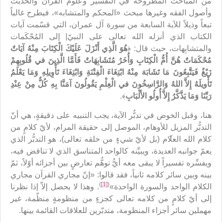
من المباحث المطروحة في التفسير وعلوم القرآن والحديث
وأصول الفقه وغيرها مبحث «المحكم والمتشابه»، فيطرح غالباً
تبعاً وذيلاً للآية السابعة من سورة آل عمران، التي قسّمت آيات
الكتاب الذي أنزله الله تعالى على النبيّ| إلى المُحْكَمات
والمتشابِهات، حيث قال: ﴿
هُوَ الَّذِي أَنْزَلَ عَلَيْكَ الْكِتَابَ مِنْهُ آيَاتٌ
مُحْكَمَاتٌ هُنَّ أُمُّ الْكِتَابِ وَأُخَرُ مُتَشَابِهَاتٌ فَأَمَّا الَّذِينَ في‏ قُلُوبِهِمْ
زَيْغٌ فَيَتَّبِعُونَ مَا تَشَابَهَ مِنْهُ ابْتِغَاءَ الْفِتْنَةِ وَابْتِغَاءَ تَأْوِيلِهِ وَمَا يَعْلَمُ
تَأْويلَهُ إِلاَّ اللهُ وَالرَّاسِخُونَ في الْعِلْمِ يَقُولُونَ آمَنَّا بِهِ كُلٌّ مِنْ عِنْدِ
رَبِّنَا وَمَا يَذَّكَّرُ إِلاَّ أُولُو الأَلْبَابِ
﴾.
هنا، وقبل الخوض في تدبُّر الآية، يجب التنبيه على دقيقةٍ، هي أنّ
التدبُّر المزيل للأوهام، الموصل إلى حقيقة المرام، لأيّ كلامٍ من
كلام الله العلا
م (بل لأيّ شيءٍ من خلقه تعالى)، هو التدبُّر الذي
يعمّ جوانبه العديدة، ويبيِّنه كالواحد المتناسق الذي لا تناقض فيه،
ويفسِّره تفسيراً لا يبقى معه أيُّ توهُّم تعارضٍ بين أجزائه أوّلاً، ثمّ
بينه وبين سائر كلامه ثانياً، فقد قالوا: «إنّ مجاري القرآن مجاري
)
[1]
(
الكلام الواحد والسورة الواحدة»
. وهذا لا يحصل إلاّ إذا نظرنا
إلى أيّ كلامٍ من كلامه تعالى كجزءٍ من منظومةٍ منظّمة، غير
مهملين سائر أجزاء المنظومة، متدبّرين للعلاقات القائمة بينها.