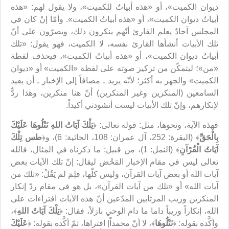
ديوان الكميت»، أو «هذه أبياتٌ للكميت»، ولا يقول لهم: «هذه
أبياتُ ديوان الكميت»، أو «هذه أبياتُ الكميت». وأمّا إنْ كان في
المجلس آحادٌ يعلم القارئ أنّهم ينكرون ذلك، ويصرّون على أنّ
تلك الأبيات أنشأها القارئ نفسه، لا الكميت، فهو يقول: «تلك
أبياتُ ديوان الكميت»، أو «هذه أبياتُ الكميت»، فيحذف لفظة
«من»؛ ليتمكّن من تركيز صوته على لفظة «الكميت» أو «ديوان
الكميت» والجهر به أكثر؛ لأنّه يريد ـ مضافاً إلى الإخبار ـ أن يفيد
السامعين (المنكرين وغير المنكرين) أنّ هنا منكرين، وهذا ردٌّ
لإنكارهم، وإنّ تلك الأبيات ليست أنشودتي أكيداً.
فهذه الآية، ونحوها، مثل: قوله تعالى: ﴿
تِلْكَ آيَاتُ اللهِ نَتْلُوهَا عَلَيْكَ
بِالْحَقِّ
﴾ (البقرة: 252، آل عمران: 108، الجاثية: 6)، و﴿
طس تِلْكَ
آيَاتُ الْقُرْآنِ
﴾ (النمل: 1)، من قبيل: ما ذكرناه في المثال، فالله
تعالى ليس في مقام الإخبار المَحْض ليقال: إنّ تلك الآيات بعض
آيات الله أو بعض آيات القرآن، وليس كلّها، فلِمَ لم‌ يَقُلْ: «تلك من
آيات الله» أو «تلك من آيات القرآن»، بل هو في مقام ردّ إنكار
المنكرين وريب المرتابين المدّعين أنّ هذه الآيات افتراءات على
الله، إنكاراً وريباً داما ما دام الوحي نازلاً، فقال: ﴿
تِلْكَ آيَاتُ اللهِ
﴾،
وأكَّده بقوله: ﴿
نَتْلُوهَا
﴾، لا أنّ محمداً| افتراها، ثمّ أكَّده بقوله: ﴿
عَلَيْكَ