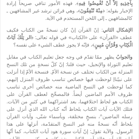
بِآخِذِيهِ إلاَّ أَنْ تُغْمِضُوا فِيهِ
﴾. فهذه الأمور تنافي صريحاً إرادة
الإخبار بقوله: ﴿
مِنْهُ تُنْفِقُونَ
﴾، وهي قرائن ترشد غير المشافهين ـ
كالمشافهين ـ إلى اللحن المستخدم في الآية.
الإشكال الثاني
: إنّ القرآن إنْ كان نسخةً من الكتاب فكيف
عطف «القرآن» على «الكتاب» في قوله تعالى: ﴿
الر تِلْكَ آيَاتُ
الْكِتَابِ وَقُرْآنٍ مُبِينٍ
﴾، فإنّه لا يجوز عطف الشيء على نفسه؟
والجوابُ
يظهر ممّا تقدّم في وجه جعل تعليم الكتاب في مقابل
تعليم التوراة والإنجيل، حيث قلنا: إنّ كلّ نسخةٍ من تلك النسخ
المنزلة من الكتاب تختلف عن نسخة الأمّ. فنسخة الأمّ إذا أنزلت
على نبيّنا| لوحظت فيها خصائص تناسب ظروف المنزل إليهم،
كما لوحظت في النسخ الماضية منه خصائص أخرى تناسب
ظروف الأمم الماضين أيضاً. فالمصحِّح لعطف القرآن على
الكتاب هو لحاظ اختلافهما، بعد اشتراكهما في كثيرٍ من الآيات.
فتلك الآيات آيات الكتاب بلحاظ أنّه كتاب الله الذي أنزل على
رسله الماضين^، بنسخٍ مختلفة، وبأسماء شتّى، وآيات القرآن
بلحاظ أنّه نسخةٌ منه غير النسخ المتقدّمة، أنزلها على هذا
الرسول. والآية تقول: إنّ آيات سورة هود آيات الكتاب، كما أنّها
آيات القرآن. فالقرآن والكتاب يشتركان في كثيرٍ من الآيات،