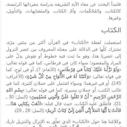
فلنبدأ البحث عن مفاد الآية الشريفه بدراسة مفرداتها الرئيسة،
كالكتاب، والمُحْكَمات، وأمّ الكتاب، والمتشابِهات، والتأويل،
وغيرها.
الكتاب
استعملت لفظة «الكتاب» في القرآن أكثر من مئتي مرّة،
تشترك كلّها في الدلالة على معناه المعروف من عصر النزول
إلى عصرنا هذا، وهو ما ثبت فيه خطوط أو نقوش يدلّ على
المراد والمقصود؛ سواء كان في قرطاس، كما في قوله تعالى:
﴿
وَلَوْ نَزَّلْنا عَلَيْكَ كِتَاباً في قِرْطَاسٍ
﴾ (الأنعام: 7)، أو في لوحٍ، كما
في قوله تعالى: ﴿
وَكَتَبْنَا لَهُ في الأَلْوَاحِ مِنْ كُلِّ شَيْ‏ءٍ
﴾ (الأعراف:
145)، أو في غيرهما؛ وسواء اشتمل على جملاتٍ كثيرة، كما في
غالب الكتب، أو جملاتٍ يسيرة، كما في قوله تعالى: ﴿
بِسْمِ اللهِ
الرَّحْمَنِ الرَّحِيمِ * أَنْ لا تَعْلُوا عَلَيَّ وَأْتُونِي‏ مُسْلِمِينَ
﴾ (النمل: 30 ـ
31)، فأطلق عليه الكتاب، حيث قال قبله: ﴿
اذْهَبْ بِكِتَابِي‏ هَذَا…
قَالَتْ يَا أَيُّهَا المَلأُ إِنِّي أُلْقِيَ إِلَيَّ كِتَابٌ كَرِيمٌ
﴾ (النمل: 28 ـ 29).
وكلامُنا هنا حول «الكتاب» الذي تعلّق به الإنزال والتنزيل تارةً،