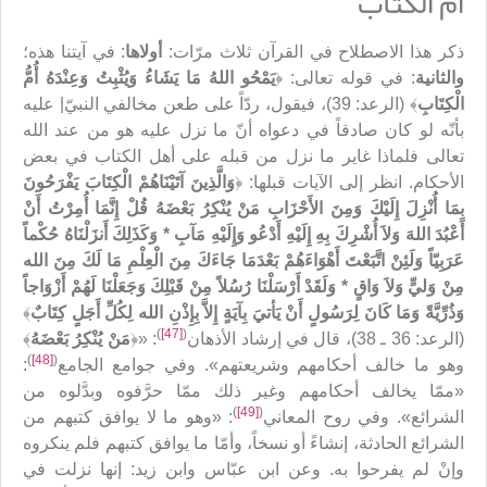
أمّ الكتاب
ذكر هذا الاصطلاح في القرآن ثلاث مرّات:
أولاها
: في آيتنا هذه؛
والثانية
: في قوله تعالى: ﴿
يَمْحُو اللهُ مَا يَشَاءُ وَيُثْبِتُ وَعِنْدَهُ أُمُّ
الْكِتَابِ
﴾ (الرعد: 39)، فيقول، ردّاً على طعن مخالفي النبيّ| عليه
بأنّه لو كان صادقاً في دعواه أنّ ما نزل عليه هو من عند الله
تعالى فلماذا غاير ما نزل من قبله على أهل الكتاب في بعض
الأحكام. انظر إلى الآيات قبلها: ﴿
وَالَّذِينَ آتَيْنَاهُمْ الْكِتَابَ يَفْرَحُونَ
بِمَا أُنْزِلَ إِلَيْكَ وَمِنَ الأَحْزَابِ مَنْ يُنْكِرُ بَعْضَهُ قُلْ إِنَّمَا أُمِرْتُ أَنْ
أَعْبُدَ اللهَ وَلاَ أُشْرِكَ بِهِ إِلَيْهِ أَدْعُو وَإِلَيْهِ مَآبِ * وَكَذَلِكَ أَنزَلْنَاهُ حُكْماً
عَرَبِيّاً وَلَئِنْ اتَّبَعْتَ أَهْوَاءَهُمْ بَعْدَمَا جَاءَكَ مِنَ الْعِلْمِ مَا لَكَ مِنَ الله
مِنْ وَليٍّ وَلاَ وَاقٍ * وَلَقَدْ أَرْسَلْنَا رُسُلاً مِنْ قَبْلِكَ وَجَعَلْنَا لَهُمْ أَزْوَاجاً
وَذُرِّيَّةً وَمَا كَانَ لِرَسُولٍ أَنْ يَأتيَ بِآيَةٍ إِلاَّ بِإِذْنِ الله لِكُلِّ أَجَلٍ كِتَابٌ
﴾
)
[47]
(
(الرعد: 36 ـ 38)، قال في إرشاد الأذهان
: «﴿
مَنْ يُنْكِرُ بَعْضَهُ
‏﴾
)
[48]
(
وهو ما خالف أحكامهم وشريعتهم». وفي جوامع الجامع
:
«ممّا يخالف أحكامهم وغير ذلك ممّا حرَّفوه وبدَّلوه من
)
[49]
(
الشرائع». وفي روح المعاني
: «وهو ما لا يوافق كتبهم من
الشرائع الحادثة، إنشاءً أو نسخاً، وأمّا ما يوافق كتبهم فلم‌ ينكروه
وإنْ لم‌ يفرحوا به. وعن ابن عبّاس وابن زيد: إنها نزلت في