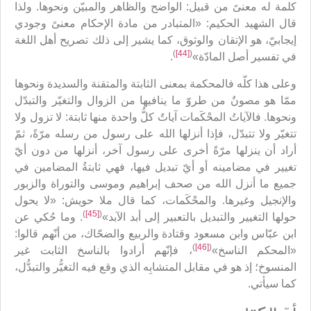
كلمة له معنىً من قبيل: الواضح والظاهر والمبيّن ونحوها. ولذا
قال الشهيد الحكيم: «المتبادر من مادة الإحكام معنىً وجودي
إيجابيّ، هو الإتقان والوثوق، كما يشير إلى ذلك تصريح أهل اللغة
)
[44]
(
في تفسير أصل المادّة»
.
وعلى هذا كلّه فالمحكمة بمعنى الثابتة والمتقنة والسديدة ونحوها
ممّا هو مصونٌ من طروّ ما ينافيها من الزوال والتغيّر والتبدّل
ونحوها. فالآياتُ المحْكَمات آياتٌ كلُّ واحدة منها ثابتة: لا تزول ولا
تتغيّر ولا تتبدّل، فإذا أنزلها الله على رسول من رسله مرّةً، ثمّ
أراد أن ينزلها مرّةً أخرى على رسول آخر، أنزلها من دون أيّ
تغيير في مضامينه أو أيّ تبديل فيها، فهي ثابتةُ المضامين في
جميع ما أنزل الله من صحف إبراهيم وموسى والتوراة والزبور
والإنجيل وغيرها. والمحْكَمات، كما قال ملا حويش: «لا يحول
)
[45]
(
حولها التغيير والتبديل بالتعبير إلى أبد الآبد»
. وما حُكي عن
ابن عبّاس وابن مسعود وقتادة والربيع والضحّاك، من أنّهم قالوا‏:
)
[46]
(
«المحكم الناسخ»
، فإنّهم أرادوا بالناسخ الثابت غير
المنسوخ؛ إذ هو في مقابل المتشابِه الذي وقع فيه التغيُّر والتبدُّل،
كما سيأتي.