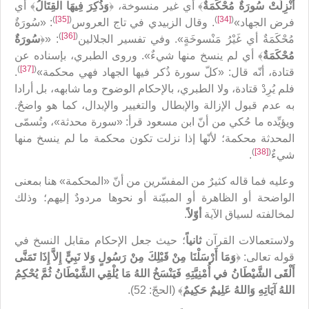
أُنْزِلَتْ سُورَةٌ مُحْكَمَةٌ
﴾ أي غير منسوخة، ﴿
وَذُكِرَ فِيهَا الْقِتَالُ
‏﴾ أي
)
[35]
(
)
[34]
(
فرض الجهاد»
. وقال الزبيدي في تاج العروس
: «سُورَةٌ
)
[36]
(
مُحْكَمَةٌ أي غَيْرُ مَنْسوخَةٍ». وفي تفسير الجلالين
: «﴿
سُورَةٌ
مُحْكَمَةٌ
﴾ أي لم‌ ينسخ منها شي‏ءٌ». وروى الطبري، بإسناده عن
)
[37]
(
قتادة، أنّه قال: «كلّ سورة ذُكر فيها الجهاد فهي محكمة»
.
فلم‌ يُرِدْ قتادة، ولا الطبري، بالإحكام الوضوح وما شابهه، بل أرادا
به عدم قبول الإزالة والإبطال والتغيير والإبدال، كما هو واضحٌ.
ويؤيِّده ما حُكي من أنّ ابن مسعود قرأ: «سورة محدثة»، وتُسمّى
المحدثة محكمة؛ لأنّها إذا نزلت تكون محكمة ما لم‌ ينسخ منها
)
[38]
(
شي‏ءٌ
.
وعليه فما قاله كثيرٌ من المفسّرين من أنّ «المحكمة» هنا بمعنى
الواضحة أو الظاهرة أو المبيّنة أو نحوها مردودٌ إليهم؛ وذلك
لمخالفته لسياق الآية
أوّلاً
.
ولاستعمالات القرآن
ثانياً
؛ حيث جعل الإحكام مقابل النسخ في
قوله تعالى: ﴿
وَمَا أَرْسَلْنَا مِنْ قَبْلِكَ مِنْ رَسُولٍ وَلا نَبِيٍّ إِلاَّ إِذَا تَمَنَّى
أَلْقَى الشَّيْطَانُ في‏ أُمْنِيَّتِهِ فَيَنْسَخُ اللهُ مَا يُلْقِي الشَّيْطَانُ ثُمَّ يُحْكِمُ
اللهُ آيَاتِهِ وَاللهُ عَلِيمٌ حَكِيمٌ
﴾ (الحجّ: 52).