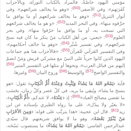
مؤمني اليهود خاصّةً، فالمراد بالكتاب التوراة، وبالأحزاب
)
[50]
(
كَفَرَتهم». وفي الأصفى
: «وهو ما يخالف شرائعهم». وفي
)
[51]
(
أنوار التنزيل
: «وهو ما يخالف شرائعهم أو ما يوافق ما
)
[52]
(
حرَّفوه منها». وفي البحر المديد
: «و هو ما يخالف شرائعهم
التي نسخت به، أو ما يوافق ما حرّفوا منها». وفي بحر
)
[53]
(
العلوم
: «يعني: من أهل الكتاب مَنْ ينكر ما كان فيه نسخ
)
[54]
(
شرائعهم». وفي تفسير شُبَّر
: «وهو ما خالف أحكامهم».
)
[55]
(
وفي التفسير القرآني للقرآن
: «فالأحزاب هنا هم جماعات
اليهود الذين كانوا حزباً على النبيّ مع مشركي قريش ومَنْ انضمّ
)
[56]
(
إليهم من قبائل العرب». ونحوها أو مثلها في التفسير المنير
)
[59]
(
)
[58]
(
)
[57]
(
والتفسير الواضح
والوسيط
وروح البيان
وغيرها.
فآية ﴿
يَمْحُو اللهُ مَا يَشَاءُ وَيُثْبِتُ وَعِنْدَهُ أُمُّ الْكِتَابِ
﴾ تقول: «هو
ينسخ ما يشاء، ويُبقِي ما يريد، في كلّ عصر وكلّ زمان، بحَسَب
)
[60]
(
ما تقضي مصالح العباد»
؛ إذ ﴿
عِنْدَهُ
﴾، لا عندكم، ﴿
أُمُّ الْكِتَابِ
﴾،
«لا يغيّر ولا يبدّل‏»، على ما رواه الطبري بإسناده عن ابن
)
[61]
(
زيد
. قال ابن عجيبة: «هذا يترتَّب على قوله: ﴿
وَمِنَ الأحْزَابِ
مَنْ يُنْكِرُ بَعْضَهُ
﴾، وهو ما لا يوافق شريعتهم. قال سيّدي
عبدالرحمن الفاسي: ﴿
يَمْحُو اللهُ مَا يَشَاءُ
﴾ ما يستصوب نَسْخَه،