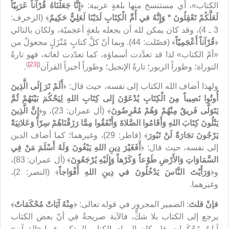
الكتاب»، أي مستنسخ منها بلغةٍ عربية: ﴿
إِنَّا جَعَلْنَاهُ قُرْآناً عَرَبِيّاً
لَعَلَّكُمْ تَعْقِلُونَ * وَإِنَّهُ في‏ أُمِّ الْكِتَابِ لَدَيْنَا لَعَلِيٌّ حَكِيمٌ
﴾ (الزخرف:
3 ـ 4)، وقد كان يمكن لله أن يجعله بلغةٍ أعجميّة، ولكان بالتالي
﴿
قُرْآناً أَعْجَمِيّاً
﴾ (فصّلت: 44). وبما أنّ كلَّ كتابٍ مُنْزَلٍ مجعولٌ من
«أمّ الكتاب» لذا قد تعدَّدت أسماؤه، كما تعدّدت لغاته، فهو تارةً
)
[23]
(
التوراة؛ وطوراً الزبور؛ تارةً الإنجيل؛ وطوراً أخيراً القرآن
.
ولهذا أضاف الله الكتاب إلى نفسه، حيث قال: ﴿
أَلَمْ تَرَ إِلَى الَّذِينَ
أُوتُوا نَصِيباً مِنَ الْكِتَابِ يُدْعَوْنَ إِلى‏ كِتَابِ اللهِ لِيَحْكُمَ بَيْنَهُمْ ثُمَّ
يَتَوَلَّى فَريقٌ مِنْهُمْ وَهُمْ مُعْرِضُونَ
﴾ (آل عمران: 23)، و﴿
إِنَّ الَّذِينَ
يَتْلُونَ كِتَابَ اللهِ وَأَقَامُوا الصَّلاةَ وَأَنْفَقُوا مِمَّا رَزَقْنَاهُمْ سِرّاً وَعَلانِيَةً
يَرْجُونَ تجَارَةً لَنْ تَبُورَ
﴾ (فاطر: 29)، وغيرهما؛ كما أضاف الدين
إلى نفسه، حيث قال: ﴿
أَفَغَيْرَ دِينِ اللهِ يَبْغُونَ وَلَهُ أَسْلَمَ مَنْ فِي
السَّمَاوَاتِ وَالأَرْضِ طَوْعاً وَكَرْهاً وَإِلَيْهِ يُرْجَعُونَ
﴾ (آل عمران: 83)،
و﴿
وَرَأَيْتَ النَّاسَ يَدْخُلُونَ في‏ دِينِ اللهِ أَفْوَاجاً
﴾ (النصر: 2)،
وغيرهما.
فإنْ قلتَ
: الضمير المجرور في قوله تعالى: ﴿
مِنْهُ آيَاتٌ مُحْكَمَاتٌ
﴾
يرجع إلى الكتاب بلا شكٍّ، فالآية صريحةٌ في أنّ بعض الكتاب
آياتٌ مُحْكَمات. فلو كان المراد بالكتاب المذكور فيها «القرآن»