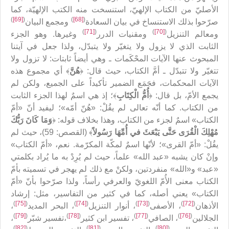
الأصليّ من الكتاب الإلهيّ، استنسخت منه الكتب الإلهيّة، كما
)
[69]
(
)
[68]
(
صرّحوا بذلك الاستنساخ في بيان السعادة
ومجمع البيان
)
[71]
(
)
[70]
(
ومعالم التنزيل
ومقنيات الدرر
وغيرها. وهو الجزء
الثابت الذي لا يزول ولا يتغيّر ولا يتبدّل، ولذا جعل في آيتنا
المبحوث عنها الآيات المحْكَمات ـ وهي أيضاً ثابتات: لا تزول ولا
تتغيّر ولا تتبدّل ـ أمَّ الكتاب، حيث قال: ﴿
هُنَّ
﴾ أي مجموع هذه
الآيات المحكمات، فجَمَع الضمير تأكيداً على الجميع، ولكن لم‌
يجمع الأمّ، بل قال: ﴿
أُمُّ الْكِتَابِ
﴾؛ إذ هي اسمٌ لهذا الجزء الثابت
من الكتاب. كما أنّه تعالى لم‌ يقُلْ: «هُنّ أمّه»؛ ليفيد أنّ «أمّ
الكتاب» اسمٌ لجزء من الكتاب، وهذا بخلاف قوله: ﴿
وَمَا كَانَ رَبُّكَ
مُهْلِكَ الْقُرَى‏ حَتَّى يَبْعَثَ في‏ أُمِّهَا رَسُولاً
﴾ (القصص: 59)، حيث لم‌
يقُلْ: «أمّ القرى»؛ لأنّها اسمٌ لمكّة المكرّمة. نعم، «أمّ الكتاب»
وإنْ كان يشبه «عبد الله» علماً، حيث لم‌ يُرِدْ به ما يُراد بكلمتي
«عبد» و«الله» منفردتين، ولكنْ مع ذلك لم‌ يهجر في تسميته بأمّ
الكتاب معنى الأُمّ اللغويّ والعرفي رأساً، ولذا صرّحوا بأنّ «أمّ
الكتاب» يعني أصله، كما في كثير من التفاسير، مثل: إرشاد
)
[75]
(
)
[74]
(
)
[73]
(
)
[72]
(
الأذهان
، الأصفى
، أنوار التنزيل
، البحر المديد
،
)
[79]
(
)
[78]
(
)
[77]
(
)
[76]
(
الجلالين
، الصافي
، تفسير ابن كثير
،تفسير شبّر
،
)
[82]
(
)
[81]
(
)
[80]
(