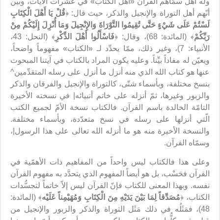
وله أهلٌ سمّاهم القرآن «أهل الكتاب» في عشرات الآيات، وبيَّن
أنّهم أهل التوراة والإنجيل والذكر، حيث قال: ﴿
قُلْ يَا أَهْلَ الْكِتَابِ
لَسْتُمْ عَلَى‏ شَيْ‏ءٍ حَتَّى تُقِيمُوا التَّوْرَاةَ وَالإِنْجِيلَ وَمَا أُنْزِلَ إِلَيْكُمْ مِنْ
رَبِّكُمْ
﴾ (المائدة: 68)، وقال: ﴿
فَاسْأَلُوا أَهْلَ الذِّكْرِ
﴾ (النحل: 43،
الأنبياء: 7)، وغير ذلك، ممّا يحدِّد لـ «الكتاب» مفهوماً واضحاً،
ويعيّن له مفاداً بيِّناً. وعليه يكون المراد بالكتاب في آيتنا المبحوث
عنها هو كتاب الله الذي منه أنزل ما أنزل على رسله المتقدِّمين^
بنسخ مختلفة، وبأسماء شتّى، كالتوراة والإنجيل والفرقان والذكر
والزبور وغيرها، ثمّ أنزله على خاتم أنبيائه| في نسخته الأخيرة
التامّة الخالدة باسم القرآن. فالكتاب نسخة الأمّ لجميع الكتب
الّتي أنزلها على رسله في نسخ متعدّدة، وبأسماء مختلفة.
والنسخة الأخيرة منه هو ما أنزله الله تعالى على هذا الرسول|،
وسمّاه القرآن.
وعلى هذا فالكتاب ليس واحداً من المفاهيم ذات الأهمّية في
القرآن فحَسْب، بل هو أيضاً المفهوم الذي يتحدَّد به مفهوم القرآن
نفسه. وبهذا المعنى للكتاب فإنّ القرآن ليس إلاّ خاتماً لتجسُّدات
الكتاب، ﴿
مُصَدِّقاً لِمَا بَيْنَ يَدَيْهِ مِنَ الْكِتَابِ وَمُهَيْمِناً عَلَيْه
﴾ (المائدة:
48)، فمَثَلُه في ذلك مَثَل التوراة والذكر والزبور والإنجيل من