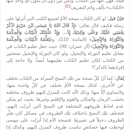
قبله، فهي كلُّها من الكتاب، ولكن من دون أن يكون أيّ واحد منها
)
[2]
(
«الكتاب» بألف ولام التعريف
.
فإنْ قيل
: لو كان الكتاب نسخة الأمّ لجميع الكتب التي أنزلها على
رسله فكيف قال تعالى: ﴿
إِذْ قَالَ اللهُ يَا عِيسَى ابْنَ مَرْيَمَ اذْكُرْ
نِعْمَتِي‏ عَلَيْكَ وَعَلَى‏ وَالِدَتِكَ إِذْ… وَإِذْ عَلَّمْتُكَ الْكِتَابَ وَالْحِكْمَةَ
وَالتَّوْرَاةَ وَالإِنْجِيلَ
‏﴾ (المائدة: 110)، و﴿
يُعَلِّمُهُ الْكِتَابَ وَالْحِكْمَةَ
وَالتَّوْرَاةَ وَالإِنْجِيلَ
﴾ (آل عمران: 48)، حيث جعل تعليم الكتاب في
مقابل تعليم التوراة والإنجيل، ولو كان التوراة والإنجيل نسختين
من الكتاب لكان تعليم الكتاب تعليمهما أيضاً، ولا حاجة إلى
إفرادهما بالذكر؟!
يُقال
: كما أنّ كلّ نسخة من تلك النسخ المنزلة من الكتاب تختلف
عن الأُخرى، كذلك نسخة الأمّ تختلف عن كلّ واحدة منها،
ولاتساوي أيّاً منها؛ وذلك لأنّه كانت للمنزل إليهم ظروف مختلفة
بحَسَب الزمان والمكان والقوم والإقليم وغيرها، بحيث لم يمكن
عدم لحاظ ظروفهم المختلفة في النسخ التي أنزلت إليهم،
فتختلف تلك النسخ باختلاف تلك الظروف في مسائل كان تغيُّر
الظروف دخيلاً في تغييرها. فنسخة الأم إذا أنزلت على موسى
لوحظت فيها خصائص تناسب ظروف المنزل إليهم، وكذلك إذا