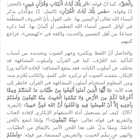
بِالْحَقِّ
﴾. كما أنّ قوله: ﴿
الر تِلْكَ آيَاتُ الْكِتَابِ وَقُرْآنٍ مُبِينٍ
﴾ (الحجر:
1) وقوله: ﴿
طس تِلْكَ آيَاتُ الْقُرْآنِ
﴾ (النمل: 1) مؤكَّدان بذكر
أسماء الله تعالى أو اليمين بها، على القول بأنّ الحروف المقطَّعة
في أوائل السور أسماء الله العظمى أو أيْمانٌ بها، كما ذكره
جماعةٌ من أهل التفسير والحديث واللغة في «كهيعص»، فراجع
كتبهم.
والحاصل أنّ اللفظ وتكثيره وجهر الصوت وتشديده من أسباب
التأكيد عند العُرْف، كما في القرآن. وأسلوب المشافهة قد
يختلف عن أسلوب الكتابة، فقد ينتفع المشافِه؛ لإفادة التأكيد وردّ
الإنكار، بتشديد الصوت أو تركيزه على كلمةٍ، والكاتب يُحْرَم منه،
ومن المعلوم استخدام أسلوب المشافهة في القرآن. فانظر إلى
هذه الآية: ﴿
يَا أَيُّهَا الَّذِينَ آمَنُوا أَنْفِقُوا مِنْ طَيِّبَاتِ مَا كَسَبْتُمْ وَمِمَّا
أَخْرَجْنَا لَكُمْ مِنَ الأَرْضِ وَلا تَيَمَّمُوا الْخَبِيثَ مِنْهُ تُنْفِقُونَ وَلَسْتُمْ
بِآخِذِيهِ إِلاَّ أَنْ تُغْمِضُوا فِيهِ وَاعْلَمُوا أَنَّ اللهَ غَنِيٌّ حَمِيدٌ
﴾ (البقرة:
267)، كيف لم‌ يستعمل أداة الاستفهام الإنكاري لإفادة العتاب
والتقريع في قوله تعالى: ﴿
مِنْهُ تُنْفِقُونَ
﴾؟! وإنمّا انتفع باللحن
خاصّةً. وممّا يدلّ على هذا اللحن الأمر بالإنفاق من الطيّبات،
والنهي عن تيمُّم الخبيث، والتعريض المستفاد من قوله: ﴿
وَلَسْتُمْ