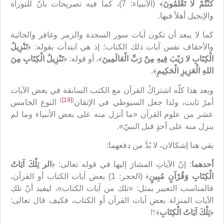
كُنْتُمْ لا تَعْلَمُونَ
﴾ (الأنبياء: 7)، كما فيه تصريحات بأنّ للتوراة
والإنجيل أهلاً فيها.
كما لا يبعد أن تكون آيات سور السجدة والزمر وغافر والجاثية
والأحقاف نفس آيات ذلك الكتاب؛ إذ هي ابتدأت بقوله: ﴿
تَنْزِيلُ
الْكِتَابِ لا رَيْبَ فِيهِ مِنْ رَبِّ الْعَالَمِينَ
﴾، أو قوله: ﴿
تَنْزِيلُ الْكِتَابِ مِنَ
اللهِ الْعَزِيزِ الْحَكِيمِ
﴾.
وبعد هذا كلّه اشتراكُ القرآن مع الكتب السابقة في بعض الآيات
)
[19]
(
أمرٌ ثابت، ولذا جعل السيوطي في الإتقان
النوع الخامس
عشر من علوم القرآن «ما أنزل منه على بعض الأنبياء وما لم
ينزل منه على أحدٍ قبل النبيّ».
بقي هنا إشكالان، لا بُدَّ من دفعهما:
أحدهما
: إنّ الآياتِ المشارَ إليها في قوله تعالى: ﴿
الر تِلْكَ آيَاتُ
الْكِتَابِ وَقُرْآنٍ مُبِينٍ
﴾ (الحجر: 1) بعض آيات الكتاب أو القرآن،
فالمناسب التعبير بمثل: «تلك من آيات الكتاب»، ليفيد أنّ تلك
الآيات المنزلة بعض آيات القرآن أو الكتاب، فكيف قال تعالى:
﴿
تِلْكَ آيَاتُ الْكِتَابِ
﴾؟!