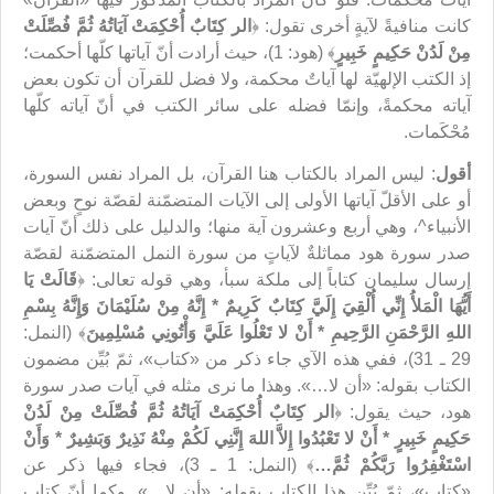
كانت منافيةً لآيةٍ أخرى تقول: ﴿
الر كِتَابٌ أُحْكِمَتْ آيَاتُهُ ثُمَّ فُصِّلَتْ
مِنْ لَدُنْ حَكِيمٍ خَبِيرٍ
﴾ (هود: 1)، حيث أرادت أنّ آياتها كلّها أحكمت؛
إذ الكتب الإلهيّة لها آياتٌ محكمة، ولا فضل للقرآن أن تكون بعض
آياته محكمةً، وإنمّا فضله على سائر الكتب في أنّ آياته كلّها
مُحْكَمات.
أقول
: ليس المراد بالكتاب هنا القرآن، بل المراد نفس السورة،
أو على الأقلّ آياتها الأولى إلى الآيات المتضمّنة لقصّة نوحٍ وبعض
الأنبياء^، وهي أربع وعشرون آية منها؛ والدليل على ذلك أنّ آيات
صدر سورة هود مماثلةٌ لآياتٍ من سورة النمل المتضمّنة لقصّة
إرسال سليمان كتاباً إلى ملكة سبأ، وهي قوله تعالى: ﴿
قَالَتْ يَا
أَيُّهَا الْمَلأُ إِنِّي أُلْقِيَ إِلَيَّ كِتَابٌ كَرِيمٌ * إِنَّهُ مِنْ سُلَيْمَانَ وَإِنَّهُ بِسْمِ
اللهِ الرَّحْمَنِ الرَّحِيمِ * أَنْ لا تَعْلُوا عَلَيَّ وَأْتُونِي‏ مُسْلِمِينَ
﴾ (النمل:
29 ـ 31)، ففي هذه الآي جاء ذكر من «كتاب»، ثمّ بُيِّن مضمون
الكتاب بقوله: «أن لا…». وهذا ما نرى مثله في آيات صدر سورة
هود، حيث يقول: ﴿
الر كِتَابٌ أُحْكِمَتْ آيَاتُهُ ثُمَّ فُصِّلَتْ مِنْ لَدُنْ
حَكِيمٍ خَبِيرٍ * أَنْ لا تَعْبُدُوا إِلاَّ اللهَ إِنَّنِي‏ لَكُمْ مِنْهُ نَذِيرٌ وَبَشِيرٌ * وَأَنْ
اسْتَغْفِرُوا رَبَّكُمْ ثُمَّ…
﴾ (النمل: 1 ـ 3)، فجاء فيها ذكر عن
«كتاب»، ثمّ بُيِّن هذا الكتاب بقوله: «أن لا…». وكما أنّ كتاب