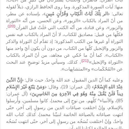
منها: آيات السورة المذكورة. وما روى الحافظ الرازي، ذيلاً لقوله
تعالى: ﴿
الر تِلْكَ آيَاتُ الْكِتَابِ وَقُرْآنٍ مُبِينٍ
﴾، بإسناده عن مطر،
من أنّ المراد بالكتاب «الزبور»، وعن الحسن، من أنّه «التوراة
)
[20]
(
والزبور»، وعن قتادة، من أنّه الكتب التي خَلَتْ قبل القرآن
،
فكلّها من قبيل: مصاديق للكتاب، لا أنّ المراد بالكتاب فيه نفس
التوراة أو غيرها من الكتب المذكورة؛ إذ تقدَّم أنّ التوراة والذكر
والزبور والإنجيل كلّها من الكتاب، من دون أن يكون أيّ واحد منها
«الكتاب». كما أنّ ما حُكي عن مجاهد، من أنّ المراد بالكتاب
)
[21]
(
«التوراة والإنجيل‏»
، كذلك. وسيأتي مزيدُ توضيحٍ عند البحث
عن «المُحْكَمات» و»المتشابِهات».
وعليه كما أنّ الدين المقبول عند الله واحدٌ، حيث قال: ﴿
إِنَّ الدِّينَ
عِنْدَ اللهِ الإِسْلامُ‏
﴾ (آل عمران: 19)، وقال: ﴿
وَمَنْ يَبْتَغِ غَيْرَ الإِسْلامِ
دِيناً فَلَنْ يُقْبَلَ مِنْهُ وَهُوَ فِي الآخِرَةِ مِنَ الخَاسِرِينَ
﴾ (آل عمران:
85)، والأنبياء^ كلّهم، من نوحٍ إلى محمد|، كانوا مسلمين، وأُرسلوا
بالإسلام، وإنْ اختلفت صياغات الدين من رسولٍ إلى آخر، حتّى
انتهت صياغاته بالصياغة الخاتمة لنبيِّنا محمد|، كذلك كتاب الله
واحدٌ، وإنْ اختلفت نُسَخُه من رسولٍ إلى آخر، حتّى انتهت نُسَخُه
بالنسخة الخالدة لكتابنا القرآن.