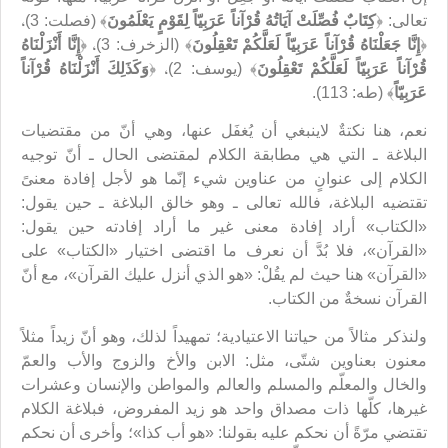
تعالى: ﴿
كِتَابٌ فُصِّلَتْ آيَاتُهُ قُرْآناً عَرَبِيّاً لِقَوْمٍ يَعْلَمُونَ
﴾ (فصلت: 3)،
﴿
إِنَّا جَعَلْنَاهُ قُرْآناً عَرَبِيّاً لَعَلَّكُمْ تَعْقِلُونَ
﴾ (الزخرف: 3)، ﴿
إِنَّا أَنْزَلْنَاهُ
قُرْآناً عَرَبِيّاً لَعَلَّكُمْ تَعْقِلُونَ
﴾ (يوسف: 2)، ﴿
وَكَذَلِكَ أَنْزَلْنَاهُ قُرْآناً
عَرَبِيّاً
﴾ (طه: 113).
نعم، هنا نكتةٌ لاينبغي أن يُغفَل عنها، وهي أنّ من مقتضيات
البلاغة ـ التي هي مطابقة الكلام لمقتضى الحال‏ ـ أنّ توجيه
الكلام إلى عنوانٍ من عناوين شيء إنّما هو لأجل إفادة معنىً
تقتضيه البلاغة، فالله تعالى ـ وهو خالق البلاغة ـ حين يقول:
«الكتاب» أراد إفادة معنى غير ما أراد إفادته حين يقول:
«القرآن»، فلا بُدَّ أن نعرف ما اقتضى اختيار «الكتاب» على
«القرآن» هنا حيث لم‌ يقُلْ: «هو الذي أنزل عليك القرآن»، مع أنّ
القرآن نسخةٌ من الكتاب.
ولنذكر مثالاً من حياتنا الاعتيادية؛ تمهيداً لذلك، وهو أنّ زيداً مثلاً
معنون بعناوين شتّى، مثل: الابن والأخ والزوج والأب والعمّ
والخال والمعلّم والمسلم والعالم والمواطن والإنسان وعشرات
غيرها، كلّها ذات مصداق واحد هو زيد المفروض، فبلاغة الكلام
تقتضي مرّةً أن نحكم عليه بقولنا: «هو أب كذا»؛ وأخرى أن نحكم