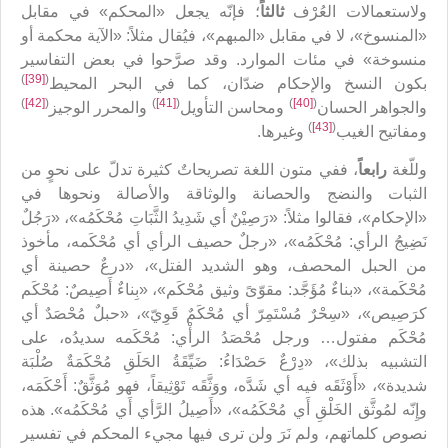
ولاستعمالات العُرْف
ثالثاً
؛ فإنّه يجعل «المحكم» في مقابل
«المنسوخ»، لا في مقابل «المبهم»، فيُقال مثلاً: «الآية محكمة أو
منسوخة» في مئات الموارد. وقد صرَّحوا في بعض التفاسير
)
[39]
(
بكون النسخ والإحكام ضدّان، كما في البحر المحيط
)
[42]
(
)
[41]
(
)
[40]
(
والجواهر الحسان
ومحاسن التأويل
والمحرر الوجيز
)
[43]
(
ومفاتيح الغيب
وغيرها.
وللّغة
رابعاً
، ففي متون اللغة تصريحاتٌ كثيرة تدلّ على نحوٍ من
الثبات والنضج والحصانة والوثاقة والأصالة ونحوها في
«الإحكام»، فقالوا مثلاً: «رَصِيْنٌ أي شَدِيدُ الثَّبَاتِ مُحْكَمُه»، «رَجُلٌ
نَضِيجُ الرأي: مُحْكَمُه»، «رجلٌ حصيف الرأي أي مُحْكَمه، مأخوذ
من الحبل المحصف، وهو الشديد الفتل»، «درعٌ حصينة أي
مُحْكَمة»، «بناءٌ مُؤَجَّد: مقوّىً وثيق مُحْكَم‏»، «بِناءٌ أَصِيصٌ: مُحْكَم
كرَصِيص‏»، «سِحْرٌ مُسْتَمِرّ أي مُحْكَمٌ قَوِيّ‏»، «حبلٌ مُحْصَدٌ أي
مُحْكَم مفتول… ورجل مُحْصَدُ الرأْي: مُحْكَمه سديدُه، على
التشبيه بذلك»، «دِرْعٌ حَصْدَاءُ: ضَيِّقَةُ الحَلَقِ مُحْكَمَةٌ صُلْبَة
شديدة»، «أَوْثَقَه فيه أي شَدَّه، ووَثَّقَه تَوْثِيقاً، فهو مُوَثَّقٌ: أَحْكَمَه،
وإِنّه لمُوثَّق الخَلْقِ أَي مُحْكَمُه»، «أَصِيلُ الرَّأي أَي مُحْكَمُه». هذه
نصوص كلماتهم، ولم‌ نَرَ ولن ترى فيها مجيء المحكم في تفسير