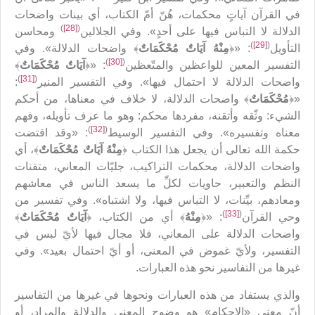
في القرآن آياتٍ محكمات، هُنّ أمّ الكتاب، أي بينات واضحات
)
[28]
(
الدلالة لا التباس فيها على أحدٍ». وفي الجلالين
ومحاسن
)
[29]
(
التأويل
: «﴿
مِنْهُ آيَاتٌ مُحْكَمَاتٌ
‏﴾ واضحات الدلالة». وفي
)
[30]
(
التفسير المعين للواعظين والمتّعظين
: «﴿
آيَاتٌ مُحْكَمَاتٌ
‏﴾
)
[31]
(
واضحات الدلالة لا احتمال فيها». وفي التفسير المنير
:
«﴿
مُحْكَمَاتٌ
‏﴾ واضحات الدلالة، لا خلاف في معناها، من أحكم
الشي‏ء: وثّقه وأتقنه، مفردها محكم: وهو ما عرف تأويله، وفهم
)
[32]
(
معناه وتفسيره». وفي التفسير الوسيط
: «وقد اقتضت
حكمة الله تعالى أن يجعل هذا الكتاب ﴿
مِنْهُ آيَاتٌ مُحْكَمَاتٌ
‏﴾، أي
واضحات الدلالة، محكمات التراكيب، جليّات المعاني، متقنات
النظم والتعبير، حاويات لكلِّ ما يسعد الناس في معاشهم
ومعادهم، بيِّنات، لا التباس فيها، ولا اشتباه». وفي تفسير من
)
[33]
(
وحي القرآن
: «﴿
مِنْهُ
﴾ أي من الكتاب، ﴿
آيَاتٌ مُحْكَمَاتٌ
﴾
واضحات الدلالة على المعاني، فلا مجال فيها لأيّ لبس في
التفسير، ولأيّ غموض في المعنى، أو أيّ احتمال بعيد». وفي
غيرها من التفاسير نحو هذه العبارات.
والذي يستفاد من هذه العبارات ونحوها في غيرها من التفاسير
أنّ معنى «الإحكام» هو وضوح المعنى والدلالة والمراد، أو