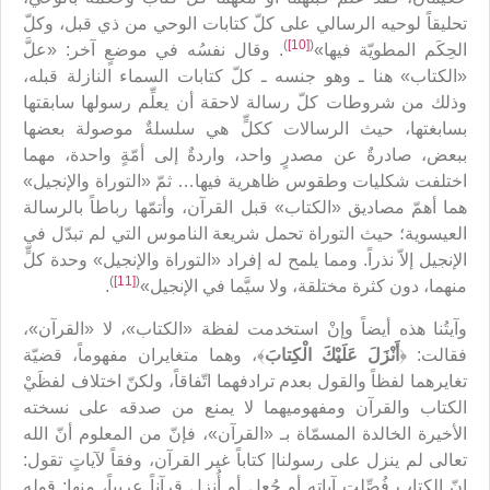
تحليقاً لوحيه الرسالي على كلّ كتابات الوحي من ذي قبل، وكلّ
)
[10]
(
الحِكَم المطويّة فيها»
. وقال نفسُه في موضعٍ آخر: «علَّ
«الكتاب» هنا ـ وهو جنسه ـ كلّ كتابات السماء النازلة قبله،
وذلك من شروطات كلّ رسالة لاحقة أن يعلِّم رسولها سابقتها
بسابغتها، حيث الرسالات ككلٍّ هي سلسلةٌ موصولة بعضها
ببعض، صادرةٌ عن مصدرٍ واحد، واردةٌ إلى أمّةٍ واحدة، مهما
اختلفت شكليات وطقوس ظاهرية فيها… ثمّ «التوراة والإنجيل»
هما أهمّ مصاديق «الكتاب» قبل القرآن، وأتمّها رباطاً بالرسالة
العيسوية؛ حيث التوراة تحمل شريعة الناموس التي لم‌ تبدّل في
الإنجيل إلاّ نذراً. ومما يلمح له إفراد «التوراة والإنجيل» وحدة كلٍّ
)
[11]
(
منهما، دون كثرة مختلقة، ولا سيَّما في الإنجيل»
.
وآيتُنا هذه أيضاً وإنْ استخدمت لفظة «الكتاب»، لا «القرآن»،
فقالت: ﴿
أَنْزَلَ عَلَيْكَ الْكِتابَ
﴾، وهما متغايران مفهوماً، قضيّة
تغايرهما لفظاً والقول بعدم ترادفهما اتّفاقاً، ولكنّ اختلاف لفظَيْ
الكتاب والقرآن ومفهوميهما لا يمنع من صدقه على نسخته
الأخيرة الخالدة المسمّاة بـ «القرآن»، فإنّ من المعلوم أنّ الله
تعالى لم‌ ينزل على رسولنا| كتاباً غير القرآن، وفقاً لآياتٍ تقول:
إنّ الكتاب فُصِّلت آياته أو جُعِل أو أُنزل قرآناً عربياً، منها: قوله