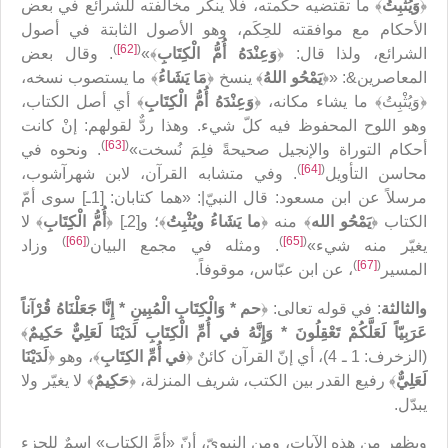
﴿
وَيُثْبِتُ
﴾ ما تقتضيه حكمته، فلا ينكر مخالفته للشرائع في بعض
الأحكام مع موافقته للحِكَم، وهو الأصول الثابتة في أصول
)
[62]
(
الشرائع، ولذا قال: ﴿
وَعِنْدَهُ أُمُّ الْكِتَابِ
‏﴾»
. وقال بعض
المعاصرين&: «﴿
يَمْحُو اللهُ
﴾ ينسخ ﴿
مَا يَشَاءُ
﴾ ما يستصوب نسخه،
﴿وَيُثْبِتُ﴾ ما يشاء مكانه، ﴿
وَعِنْدَهُ أُمُّ الْكِتَابِ
﴾ أي أصل الكتاب،
وهو اللوح المحفوظ فيه كلّ شي‏ء. وهذا ردٌّ لقولهم: إنْ كانت
)
[63]
(
أحكام التوراة والإنجيل صحيحةً فلِمَ نُسخت»
. ونحوه في
)
[64]
(
محاسن التأويل
. وفي متشابه القرآن، لابن شهرآشوب،
مرسلاً عن ابن مسعود: قال النبيّ|: «هما كتابان: [1ـ] سوى أمّ
الكتاب ﴿
يَمْحُو الله
﴾ منه ﴿
ما يَشَاءُ ويُثْبِتُ
﴾؛ و[2ـ] ﴿
أُمُّ الْكِتَابِ
﴾ لا
)
[66]
(
)
[65]
(
يغيّر منه شي‏ء»
. ومثله في مجمع البيان
وزاد
)
[67]
(
المسير
، عن ابن عبّاس، موقوفاً.
والثالثة
: في قوله تعالى: ﴿
حم * وَالْكِتَابِ الْمُبِينِ * إِنَّا جَعَلْنَاهُ قُرْآناً
عَرَبِيّاً لَعَلَّكُمْ تَعْقِلُونَ * وَإِنَّهُ في‏ أُمِّ الْكِتَابِ لَدَيْنَا لَعَلِيٌّ حَكِيمٌ
﴾
(الزخرف: 1 ـ 4)، أي إنّ القرآن كائنٌ ﴿
في أُمِّ الكِتَابِ
﴾، وهو ﴿
لَدَيْنَا
لَعَلِيٌّ
﴾ رفيع القدر بين الكتب، شريف المنزلة، ﴿
حَكِيمٌ
﴾ لا يغيّر ولا
يبدّل.
ويظهر من هذه الآيات، ومن النبويّ، أنّ «أمَّ الكتاب» اسمٌ للجزء