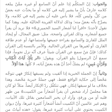
والجواب
: إنّ المتكلّم إذا علم أنّ السامع أو غيره ممَّنْ يبلغه
كلامه عارفٌ بأنّ ما يشير إليه في كلامه أو ما يحدِّث عنه بعضٌ
من كلٍّ، وليس كلَّه، فلا بأس عليه أن يشير إليه في كلامه، ولا
يصرِّحَ بأنّه بعضٌ منه؛ وذلك لدلالة القرينة الحاليّة عليه. وهذا كما
نقول لأحدنا: «اقرأ لنا أشعار السيد الحميري&» فلا نريد أن يقرأ
جميع أشعاره، وذلك لقرائن واضحة، مثل: ضيق المجال، أو إيجاد
الملل للقارئ والسامع بقراءة جميعها واستماعها، أو عدم طاقة
القارئ، أو لغيرها من القرائن الحالية. والأمر بالنسبة إلى القرآن
كذلك؛ فإنّ مَنْ سمع عن القرآن شيئاً عرف أنّه نزل نجوماً، فإذا
سمع أنّ الرسول| يتلو القرآن، ويقول: ﴿
الر تِلْكَ آيَاتُ الْكِتَابِ
وَقُرْآنٍ مُبِينٍ
﴾ لم يشكّ أحدٌ أنّ هذه بعضُ آياته، لا كلُّها.
هذا أوّلاً
.
وثانياً
: إنّ الجملة الخبرية إذا ألقيت ولم‌ يسبقها إنكارٌ فهي تتوجَّه
مَحْضاً إلى حكاية الواقع فقط، فهي جملةٌ خبرية مَحْضة. وهذا
بخلاف ما لو سبقها إنكار، فهي تتكفَّل ردّ الإنكار أيضاً. مثلاً: لو كان
هنا مجلسٌ أراد شخص أن يقرأ أشعاراً من الكميت& من ظهر
قلبه أو من ورقةٍ، وأراد أن يخبر السامعين بقائل تلك الأبيات،
وهم غير عالمين أنّ الكميت أنشأ أشعاراً كثيرة غيرها، وأنّ ديوان
الكميت يحتوي على أبيات كثيرة غيرها، يقول: «هذه أبياتٌ من