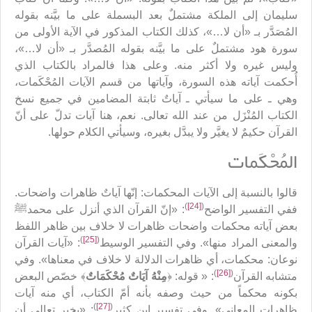
سليمان إلى الملكة مشتملٌ بعد البسملة على ما بيَّنه بقوله
المُصَدَّر بـ «أن لا…»، كذلك الكتاب المذكور في الآية الأولى من
سورة هود مشتملٌ على ما بيَّنه بقوله المُصدَّر بـ «أن لا…»،
وليس غيره ولا أكثر منه. وعلى هذا فالمراد بالكتاب الذي
أُحكمت آياته هذه السورة، وآياتها من قسم الآيات المُحْكَمات،
وهي ـ على ما سيأتي ـ آياتٌ ثابتة المضامين في جميع نسخ
الكتاب المُنْزَل من عند الله تعالى. نعم، هنا آيات تدلّ على أنّ
القرآن حكيمٌ لا يغيَّر ولا يبدَّل بغيره، وسيأتي الكلام حولها.
المُحْكَمات
قالوا بالنسبة إلى الآيات المحكمات: إنّها آياتٌ ظاهرات واضحات.
)
[24]
(
ففي التفسير الواضح
: «إنّ القرآن الذي أنزل على محمدﷺ
بعض آياته محكمات واضحات ظاهرات لا خلاف بين ظاهر اللفظ
)
[25]
(
والمعنى المراد منها». وفي التفسير الوسيط
: «آيات القرآن
نوعان: محكمات، أي ظاهرات الدلالة لا خلاف في معناها». وفي
)
[26]
(
متشابه القرآن
: « قوله: ﴿
مِنْهُ آيَاتٌ مُحْكَمَاتٌ
‏﴾ خصّص البعض
بكونه محكماً من حيث وصفه بأنه أمّ الكتاب، أي منه آيات
)
[27]
(
ظاهرات المعاني». وفي تفسير ابن كثير
: «يخبر تعالى أن