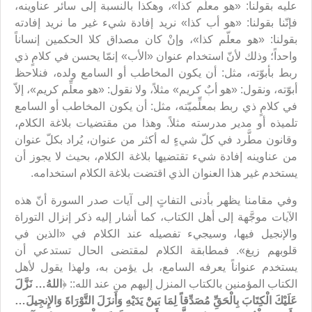
عليه بقولنا: «هو معلّم كذا»، وهكذا بالنسبة إلى سائر عناوينه،
فإنّنا بقولنا: «هو أب كذا» نريد إفادة شيء غير ما نريد إفادته
بقولنا: «هو معلّم كذا»، وإنْ كان مصداق كلا الحكمين إنساناً
واحداً؛ وذلك لأنّ استخدام عنوان «الأب» إنمّا يحسن في كلامٍ ذي
ربط بأبوّته، مثل: أن يكون المخاطب أو السامع ولده، فنلاحظ
أبوّته، ونقول: «هو أبٌ كريم» مثلاً، ولا نقول: «هو معلِّم كريم»، إلاّ
في كلامٍ ذي ربط بمعلِّميّته، مثل: أن يكون المخاطب أو السامع
تلميذه أو مدير مدرسته مثلاً. وهذا من مقتضيات بلاغة الكلام،
وقانون مطَّرد في كلّ شيءٍ له أكثر من عنوان، يُراد بكلّ عنوان
من عناوينه إفادة شيء تقتضيها بلاغة الكلام، بحيث لا يجوز أن
يستخدم غير هذا العنوان الذي اقتضت بلاغة الكلام استخدامه.
وفي مقامنا يظهر بأدنى التفاتٍ إلى آيات صدر السورة أنّ هذه
الآيات موجَّهة إلى أهل الكتاب، كما أشار إليه ذكر إنزال التوراة
والإنجيل فيها، وسيجيء تفصيله عند الكلام في «الذين في
قلوبهم زيغ». فمطابقة الكلام لمقتضى الحال تستدعي أن
يستخدم عنواناً يعرفه السامع، بل يؤمن به، ولهذا يقول لأهل
الكتاب المؤمنين بالكتاب المنزل إليهم من عند الله:: ﴿
اللهُ… نَزَّلَ
عَلَيْكَ الْكِتَابَ بِالْحَقّ‏ِِ مُصَدِّقاً لِمَا بَينْ‏َ يَدَيْهِ وَأَنزَلَ التَّوْرَاةَ وَالإِنجِيلَ…