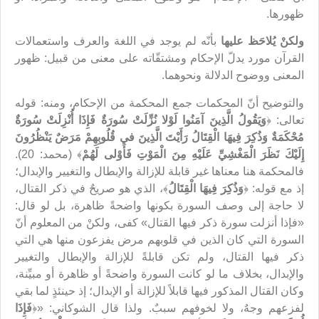
ظهورها.
ولكنْ يُلاحَظ عليها
بأنّه لم‌ يوجد في اللغة والعرف واستعمالات
القرآن مورد يدلّ الإحكام ومشتقّاته على معنى من قبيل: ظهور
المعنى ووضوح الدلالة ونحوهما.
والتوضيح أنّ المحكمات جمع المحكمة من الإحكام، ومنه: قوله
تعالى: ﴿
وَيَقُولُ الَّذِينَ آمَنُوا لَوْلا نُزِّلَتْ سُورَةٌ فَإِذَا أُنْزِلَتْ سُورَةٌ
مُحْكَمَةٌ وَذُكِرَ فِيهَا الْقِتَالُ رَأَيْتَ الَّذِينَ في‏ قُلُوبِهِمْ مَرَضٌ يَنْظُرُونَ
إِلَيْكَ نَظَرَ الْمَغْشِيِّ عَلَيْهِ مِنَ الْمَوْتِ فَأَوْلى‏ لَهُمْ
﴾ (محمد: 20).
فالمحكمة هنا معناها غير قابلة للإزالة والإبطال والتغيير والإبدال؛
إذ مع قوله: ﴿
وَذُكِرَ فِيهَا الْقِتَالُ
﴾، الذي هو صريحٌ في ذكر القتال،
لا حاجة إلى وصف السورة بكونها واضحةً ظاهرة، بل لو قال:
«فإذا أنزلت سورة ذكر فيها القتال» كفى، ولكنْ من المعلوم أنّ
السورة التي كان الذين في قلوبهم مرض يفزعون منها هي التي
ذكر فيها القتال، ولم‌ تكن قابلةً للإزالة والإبطال والتغيير
والإبدال، بخلاف ما لو كانت السورة واضحةً أو ظاهرة أو مبيِّنة،
وكان القتال المذكور فيها قابلاً للإزالة أو الإبدال؛ إذ حينئذٍ لما بقي
لفزعهم وجهٌ، ولا لخوفهم سببٌ. ولذا قال الشوكاني: «﴿
فَإِذَا