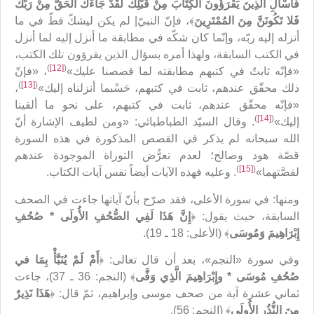
فَاسْأَلِ الَّذِينَ يَقْرَؤُونَ الْكِتَابَ مِنْ قَبْلِكَ لَقَدْ جَاءَكَ الْحَقُّ مِنْ رَبِّكَ
فَلا تَكُونَنَّ مِنَ المُمْتَرِينَ
‏﴾، فإنّ النبيّ| لم يكن ليشكّ قطّ في ما
أنزله إليه ربّه، وإنّما كان شكّه في مطابقة ما أنزل إليه لما أنزل
في الكتب السابقة، ولهذا أمره بسؤال الذين يقرؤون تلك الكتب،
)
[12]
(
«فإنّه ثابتٌ في كتبهم مطابقته لما قصصنا عليك‏»
، «فإنّ
)
[13]
(
ذلك محقّق عندهم، ثابت في كتبهم، حَسْبما أنزلناه إليك‏»
،
«فإنّه محقّق عندهم، ثابت في كتبهم، على نحو ما ألقينا
)
[14]
(
إليك‏»
. وقال السيّد الطباطبائي: «ومن لطيف الإشارة أنّ
الله سبحانه لم‌ يذكر في القصص المذكورة في هذه السورة
قصّة هود وصالح؛ لعدم تعرُّض التوراة الموجودة عندهم
)
[15]
(
لقصَّتهما»
. وعليه فهذه الآيات أيضاً نفس آيات الكتاب.
ومنها: في سورة الأعلى، فقد صرّح بأنّ آياتها جاءت في الصحف
السابقة، حيث يقول: ﴿
إِنَّ هَذَا لَفِي الصُّحُفِ الأُولَى * صُحُفِ
إِبْرَاهِيمَ وَمُوسَى
﴾ (الأعلى: 18 ـ 19).
وفي سورة «النجم»، بعد أن قال تعالى: ﴿
أَمْ لَمْ يُنَبَّأْ بِمَا في‏
صُحُفِ مُوسَى‏ * وإِبْرَاهِيمَ الَّذِي وَفَّى
﴾ (النجم: 36 ـ 37)، جاءت
ثماني عشرة آية من صحف موسى وإبراهيم، ثمّ قال: ﴿
هَذَا نَذِيرٌ
مِنَ النُّذُرِ الأُولَى
﴾‏ (النجم: 56).