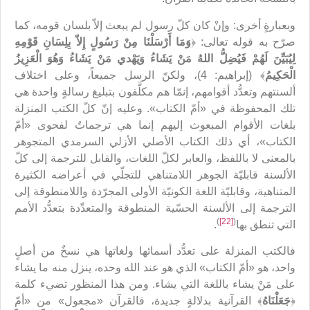
وبعبارةٍ أخرى: وإنْ كان كلّ رسول لم‌ يبعث إلاّ بلسان قومه، كما
صرّح به قوله تعالى: ﴿
وَمَا أَرْسَلْنَا مِنْ رَسُولٍ إِلاّ بِلِسَانِ قَوْمِهِ
لِيُبَيِّنَ لَهُمْ فَيُضِلُّ اللهُ مَنْ يَشَاءُ وَيَهْدي مَنْ يَشَاءُ وَهُوَ الْعَزِيزُ
الْحَكِيمُ
﴾ (إبراهيم: 4)، ولكنّ الرسل جميعاً، وعلى اختلاف
ألسنتهم وتعدُّد أقوامهم، إنمّا هم مكلَّفون بتبليغ رسالةٍ واحدة هي
تلك المحفوظة في «أمّ الكتاب». وعليه إنّ كلّ الكتب المنزلة
بلغات الأقوام المبعوث إليهم إنما هي ترجماتٌ لفحوى «أمّ
الكتاب»، أي ذلك الكتاب الأصلي الأزلي السرمدي المتجوهر
بالمعنى لا باللفظ، والعابر لكلّ اللغات، والقابل للترجمة إلى كلّ
الألسنة قابليّة الجوهر اللامتناهي للتجلّي في أعراضه الكثيرة
المتناهية، وقابليّة اللغة الكونيّة الأولى المجرّدة واللامنطوقة إلى
الترجمة إلى الألسنة الحسّية المنطوقة والمتعدِّدة بتعدُّد الأمم
)
[22]
(
التي تنطق بها
.
فالكتب المنزلة على تعدُّد أسمائها ولغاتها هي نسخٌ من أصلٍ
واحد، هو «أمّ الكتاب» الذي هو عند الله وحده، ينزل منه ما يشاء
على مَنْ يشاء باللغة التي يشاء. ومن هذا المنظور تضيء كلمة
﴿
جَعَلْنَاهُ
﴾ القرآنية بدلالةٍ جديدة، فالقرآن «مجعول» من «أمّ