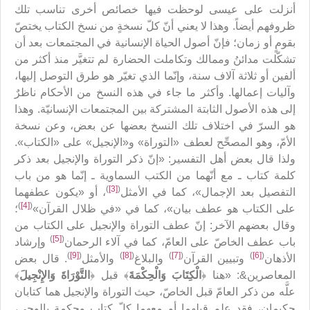
أنزلت على عيسى لوحظت فيها خصائص أخرى تناسب تلك
ظروفهم أيضاً. وهذا لا يعني أنّ كلّ نسخةٍ من نسخ الكتاب يختصّ
بقومٍ أو زمان؛ فإنّ أصول الحياة الإنسانية في المجتمعات بعد أن
تشكّلت مدائنُ وممالك وتكاملت الحضارة لم تتغيَّر منذ أكثر من
ألفين أو ثلاثة آلاف سنة، وإنّما الذي تغيّر هو طرق التوصل إليها،
وآليات إعمالها. وأكثر ما جاء في هذه النسخ من الأحكام ناظرٌ
إلى هذه الأصول الثابتة المشتركة بين المجتمعات الإنسانيّة. وهذا
هو السرّ في اختلاف تلك النسخ بعضها عن بعض، وعن نسخة
الأمّ، وهو المصحِّح لعطف «التوراة» و«الإنجيل» على «الكتاب».
ولذا قال بعض أهل التفسير: «إنّ ذكر التوراة والإنجيل بعد ذكر
كلمة كتاب ـ مع أنّهما من الكتب السماوية ـ إنّما هو من باب
)
[3]
(
التفصيل بعد الإجمال»، كما في الأمثل
، أو «يكون عطفهما
)
[4]
(
على الكتاب هو عطف بيان‏»، كما في «في ظلال القرآن»
؛
وقال بعضهم الآخر: إنّ عطف التوراة والإنجيل على الكتاب من
)
[5]
(
باب عطف الخاصّ على العامّ، كما في آلاء الرحمان
وإرشاد
)
[9]
(
)
[8]
(
)
[7]
(
)
[6]
(
الأذهان
وتبيين القرآن
والبلاغ
والأمثل
. قال بعض
المعاصرين&: «هنا ﴿
الْكِتَابَ وَالْحِكْمَةَ
﴾ قبل ﴿
التَّوْرَاةَ وَالإِنْجِيلَ
﴾
علَّه من ذكر العامّ قبل الخاصّ، حيث التوراة والإنجيل هما كتابان
حكيمان، فقد علم قبلهما أو معهما كلّ كتاب وحكمة بالوحي،