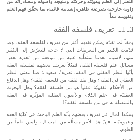
النظر إلى العلم وهويّته وحركته ومنهجه وأصوله ومصادراته من
زاوية خارجية تفترضه ظاهرة إنسانية قائمة، بما يحقّق فهم العلم
وتقويمه معاً
.
3ـ 1ـ تعريف فلسفة الفقه
وفقاً لما تقدّم يمكن تقديم أكثر من تعريف لفلسفة الفقه، وقد
قدّمت الكثير من التعريفات التي لا حاجة للتعرّض إلى الكثير
منها، لاسيما بعدما سنطّلع عليه من موقفنا من تحديد بعض
مسائل علم فلسفة الفقه، فمثلاً تعريف بعضهم لفلسفة الفقه
بأنّها النظر العقلي في الفقه، تعريفٌ ضعيف؛ فما معنى النظر
العقلي في الفقه؟ وهل نقد الفقه من فلسفة الفقه؟ وهل الدفاع
عن الأحكام الفقهيّة عقلياً هو من فلسفة الفقه؟ وهل البحوث
العقليّة في علم الكلام والأصول العقلية المؤثّرة في الفقه
والمتصلة به هي من فلسفة الفقه؟!
وهكذا الحال في تعريف بعضهم بأنّه العلم الباحث في كليّة الفقه
وعموميّته، فإنّ هذا الأمر مسألة من المسائل، وليس علماً من
العلوم.