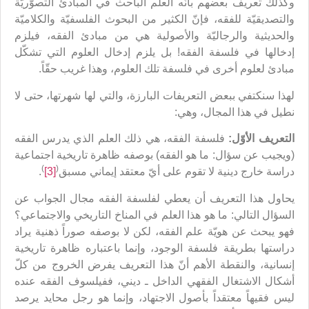
وكذلك تعريف بعضهم بأنّه العلم الباحث في المبادئ التصوّريّة
والتصديقيّة للفقه، فإنّ الكثير من البحوث الفلسفيّة والكلاميّة
والحديثية والرجاليّة والأصولية هي من مبادئ الفقه، فيلزم
إدخالها في فلسفة الفقه! بل يلزم إدخال العلوم التي تشكّل
مبادئ لعلوم أخرى في فلسفة تلك العلوم، وهذا غريب حقّاً.
لهذا سنكتفي ببعض التعريفات البارزة، والتي لها شهرتها، حتى لا
نطيل في هذا المجال، وهي:
التعريف الأوّل:
فلسفة الفقه، هي ذلك العلم الذي يدرس الفقه
(ويجيب عن سؤال: ما هو الفقه) بوصفه ظاهرة تاريخية اجتماعية
)
(
دراسة خارج دينية لا تقوم على أيّ معتقد إيماني مسبق
[3]
.
يحاول هذا التعريف أن يعطي لفلسفة الفقه مجال الجواب عن
السؤال التالي: ما هو هذا العلم في المناخ التاريخي والاجتماعي؟
فهو يبحث عن هويّة علم الفقه، لكن لا بوصفه صوراً ذهنية يراد
دراستها بطريقة فلسفة الوجود، وإنما باعتباره ظاهرة تاريخية
إنسانية، والنقطة الأهم أنّ هذا التعريف يفرض الخروج من كلّ
أشكال الاشتغال الفقهي الداخل ـ ديني، ففيلسوف الفقه عنده
ليس فقيهاً معتقداً بأصول الاجتهاد، وإنما هو رجل محايد يرصد