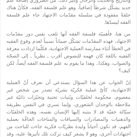
والتاريخ والحديث والرجال وغير ذلك، من الضروري إضافة علم
جديد يشكّل شرطاً إضافياً، وهو علم فلسفة الفقه، فكأنّ هناك
حلقةً مفقودة في سلسلة مقدّمات الاجتهاد جاء علم فلسفة
الفقه ليسدّها.
من هنا، فأهميّة فلسفة الفقه أنها تلعب نفس دور مقدّمات
الاجتهاد، فهذه المقدّمات تشكّل ضماناً نسبياً لعدم وقوع الفقيه
في الخطأ أثناء ممارسة العملية الاجتهادية، فكلّما ازدادت معرفة
الفقيه باللغة كان فهمه للنصوص أقرب ـ نظرياً ـ إلى الصحّة
والصواب، وهكذا.. وهذا ما يقوم به علم فلسفة الفقه أيضاً، لكن
كيف؟
إنّ الجواب عن هذا السؤال يستدعي أن نعرف أنّ العملية
الاجتهادية، كأيّ عملية فكريّة بشريّة تصدر من شخص غير
معصوم، محكومة لخلفيّات وبُنيات تحتية وتحيّزات ذاتيّة غير
ملاحظة بالوجدان الشعوري، وإنما تسري في النفس بطريقة
سيّالة خفيّة قد لا ينتبه إليها الإنسان نفسه، وهذه الخلفيّات
والذهنيات والمصادرات والسياقات والمناخات الحافّة بعملية
الفهم، قد تكون أحياناً وليدة نظريّات فكرية جاءت للباحث من
اجتهادات أخرى، وهو لا يشعر كيف تركت تلك تأثيرها عليه، وقد