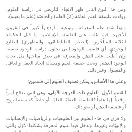
ومن هذا النوع الثاني ظهر الاتجاه التاريخي في دراسة العلوم،
وولدت فلسفة العلم العامّة (كلّ العلم) والخاصّة (علمٌ ما بعينه).
وبهذا شهد علم المعرفة ـ بنوعيه ـ ازدهاراً كبيراً في القرون
الأخيرة، فيما غلب على الفلسفة الإسلامية ما قبل الحكماء
الثلاثة المتأخّرين (الصدر، الطباطبائي، والمطهري) الطابع
الوجودي، أي فلسفة الوجود التي تحاول دراسة الوجود نفسه،
وإن أطلّت على الذهن والمعرفة في بعض مباحثها مثل بحث
الوجود الذهني وبحث حقيقة العلم ومسألة اتحاد العقل والعاقل
والمعقول وغير ذلك.
وعلى هذا الأساس، يمكن تصنيف العلوم إلى قسمين:
القسم الأول: العلوم ذات الدرجة الأولى،
وهي التي تعالج أمراً
واقعياً، إما عاماً كالفلسفة العقليّة العامّة أو خاصّاً كفلسفة الروح
أو فلسفة الذهن أو نحو ذلك.
ولا فرق في هذه العلوم بين الطبيعيات والرياضيات والإنسانيات
والإلهيّات وغيرها، وتدخل فيها علوم المعرفة بشكلها الأوّل والتي