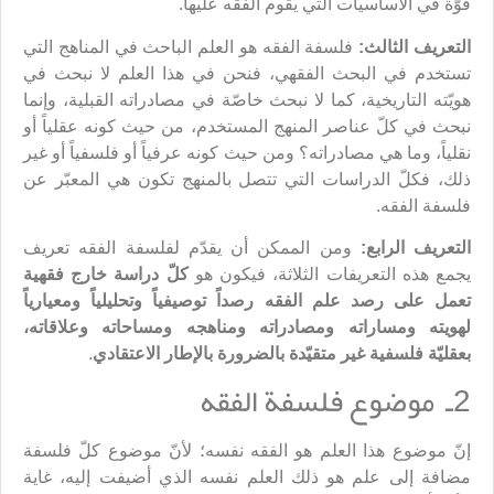
قوّة في الأساسيات التي يقوم الفقه عليها.
التعريف الثالث:
فلسفة الفقه هو العلم الباحث في المناهج التي
تستخدم في البحث الفقهي، فنحن في هذا العلم لا نبحث في
هويّته التاريخية، كما لا نبحث خاصّة في مصادراته القبلية، وإنما
نبحث في كلّ عناصر المنهج المستخدم، من حيث كونه عقلياً أو
نقلياً، وما هي مصادراته؟ ومن حيث كونه عرفياً أو فلسفياً أو غير
ذلك، فكلّ الدراسات التي تتصل بالمنهج تكون هي المعبّر عن
فلسفة الفقه.
التعريف الرابع:
ومن الممكن أن يقدّم لفلسفة الفقه تعريف
يجمع هذه التعريفات الثلاثة، فيكون هو
كلّ دراسة خارج فقهية
تعمل على رصد علم الفقه رصداً توصيفياً وتحليلياً ومعيارياً
لهويته ومساراته ومصادراته ومناهجه ومساحاته وعلاقاته،
بعقليّة فلسفية غير متقيّدة بالضرورة بالإطار الاعتقادي
.
2ـ موضوع فلسفة الفقه
إنّ موضوع هذا العلم هو الفقه نفسه؛ لأنّ موضوع كلّ فلسفة
مضافة إلى علم هو ذلك العلم نفسه الذي أضيفت إليه، غاية