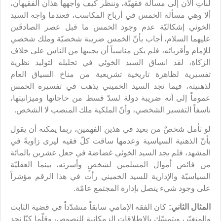
لنأتِ الآن إلى مسألة فقهيّة، وننظر كيف واجهها هذان الفقيهان،
ألا وهي مسألة الخمس في أرباح المكاسب، فعندما واجه السيد
الخوئي إشكاليّة عدم وجود الخمس ما قبل عصر الصادقَين
عليهما السلام، أجاب بأنّ الخمس ضريبة شخصيّة وملك شخصي
للإمام وأقربائه، فلم يكن مناسباً أن يجبيها من الناس على خلاف
الزكاة، لقد انساق السيد الخوئي في تحليله لتوليد نظرية
تفسيرية لظاهرة تاريخية تشريعية من مناخ السياق العام
لذهنيته، فيما نجد السيد الخميني يذهب في تفسيره الخمس
عموماً إلى أنه ضريبة دولة لسدّ قسط من حاجاتها وميزانيتها،
ناسفاً التفسير الشخصي، وأنّ الملكية ملك المنصب لا الشخص.
لو تأمل شخصٌ من بعيد في هذين الفهمين، ربما يمكنه أن يقول
بأنّ الذهنية السياسية وعدمها ساقت كلّ فقيه ليرى زاويةً في
المشهد، فلم يجد السيد الخوئي غضاضة في جعل عشرين بالمائة
من فائض أموال المسلمين لشخصٍ وأسرته، بينما العقليّة
السياسيّة والإدارية للسيد الخميني رأت في هذا الرقم مؤشراً
على وجود شيء يتصل بإدارة المجتمع عامّة.
المثال الثاني:
كان الفقه الإمامي سابقاً متشدّداً في قضية الثابت
والمتغيّر، ويتمسّك بالإطلاقات الزمكانية للنصوص، وقلّما كنّا نجد