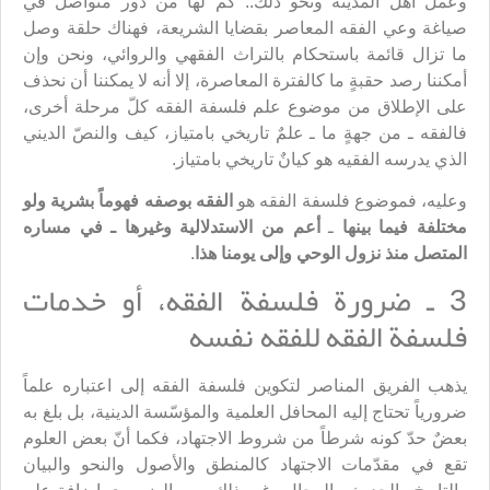
وعمل أهل المدينة ونحو ذلك.. كم لها من دور متواصل في
صياغة وعي الفقه المعاصر بقضايا الشريعة، فهناك حلقة وصل
ما تزال قائمة باستحكام بالتراث الفقهي والروائي، ونحن وإن
أمكننا رصد حقبةٍ ما كالفترة المعاصرة، إلا أنه لا يمكننا أن نحذف
على الإطلاق من موضوع علم فلسفة الفقه كلّ مرحلة أخرى،
فالفقه ـ من جهةٍ ما ـ علمٌ تاريخي بامتياز، كيف والنصّ الديني
الذي يدرسه الفقيه هو كيانٌ تاريخي بامتياز.
وعليه، فموضوع فلسفة الفقه هو
الفقه بوصفه فهوماً بشرية ولو
مختلفة فيما بينها
ـ
أعم من الاستدلالية وغيرها ـ في مساره
المتصل منذ نزول الوحي وإلى يومنا هذا
.
3 ـ ضرورة فلسفة الفقه، أو خدمات
فلسفة الفقه للفقه نفسه
يذهب الفريق المناصر لتكوين فلسفة الفقه إلى اعتباره علماً
ضرورياً تحتاج إليه المحافل العلمية والمؤسّسة الدينية، بل بلغ به
بعضٌ حدّ كونه شرطاً من شروط الاجتهاد، فكما أنّ بعض العلوم
تقع في مقدّمات الاجتهاد كالمنطق والأصول والنحو والبيان