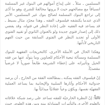
المسلمين ـ مثلاً ـ على إيداع أموالهم في البنوك غير المسلمة
انسياقاً مع مصالحهم حيث لا يرونها مخالفةً للشرع، وهو ما أدّى
إلى تراجع البنوك المسلمة لصالح بنوك غير المسلمين، الأمر
الذي عندما يكتشفه فيلسوف الفقه ـ وهذا مجرّد مثال بسيط ـ
قد يساعد فيه الفقيه على إعادة النظر في فتواه، وقد يفضي
ذلك إلى إصدار فتوى جديدة ولو بالعنوان الثانوي أو تقييد الفتوى
الأولى أو تجديد النظر في الفتوى السابقة من حيث الفهم
التاريخي لأدلّتها.
وهكذا الحال في الأمثلة الأخرى، كالتخريجات الفقهية للبنوك
المسلمة ومسألة تبعية الأحكام للعناوين وما يتولّد عنها من فقه
الحيل وتأثيراته على إعطاء الشريعة طابعاً صورياً لا غرضياً
مقصديّاً.
إنّ فيلسوف الفقه يمكنه ـ بمطالعته الفقهَ من الخارج ـ أن يرصد
جدوائية الأحكام وآثارها السلبية والإيجابية بما يساعد العملية
الفقهيّة نفسها، ويكوّن وعياً عقلانيّاً ميدانيّاً بها.
ثالثاً:
إنّ النظرة الخارجيّة للفقه تساعد على رصد شبكة علاقاته
بالعلوم الأخرى والتأثيرات المتبادلة بينه وبين هذه العلوم، حيث