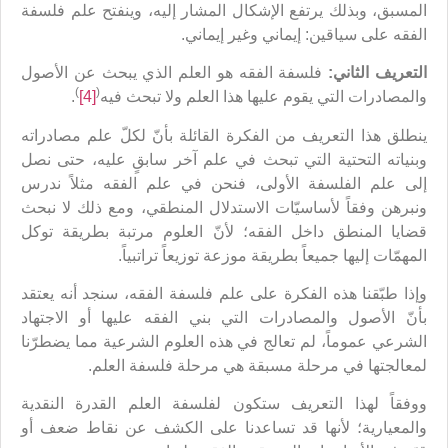
المسبق، وبذلك يرتفع الإشكال المشار إليه، وينفتح علم فلسفة
الفقه على سياقين: إيماني وغير إيماني.
التعريف الثاني:
فلسفة الفقه هو العلم الذي يبحث عن الأصول
)
(
والمصادرات التي يقوم عليها هذا العلم ولا تبحث فيه
[4]
.
ينطلق هذا التعريف من الفكرة القائلة بأنّ لكلّ علم مصادراته
وبنياته التحتية التي تبحث في علم آخر سابقٍ عليه، حتى نصل
إلى علم الفلسفة الأولى، فنحن في علم الفقه مثلاً ندرس
ونبرهن وفقاً لأساسيّات الاستدلال المنطقي، ومع ذلك لا نبحث
قضايا المنطق داخل الفقه؛ لأنّ العلوم مرتبة بطريقة توكل
المهمّات إليها جميعاً بطريقة موزعة توزيعاً تراتبياً.
وإذا طبّقنا هذه الفكرة على علم فلسفة الفقه، سنجد أنه يعتقد
بأنّ الأصول والمصادرات التي بني الفقه عليها أو الاجتهاد
الشرعي عموماً، لم تعالج في هذه العلوم الشرعية مما يضطرّنا
لمعالجتها في مرحلة مسبقة هي مرحلة فلسفة العلم.
ووفقاً لهذا التعريف ستكون لفلسفة العلم القدرة النقدية
والمعيارية؛ لأنها قد تساعدنا على الكشف عن نقاط ضعف أو