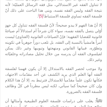
لا تتناول الفقه غير الاستدلالي، مثل فقه الرسائل العمليّة؛ لأنه
نتيجة الفقه وليس الفقه نفسه، وبنى هذا الباحث على ذلك أنّ
)
(
فلسفة الفقه تساوي فلسفة الاستنباط
[5]
.
إلا أنّ هذا الفهم لا يبدو صحيحاً؛ لأنّ فلسفة الفقه تتناول كل جهدٍ
أوّلي يتصل بالفقه نفسه، سواء كان شرحاً أم استدلالاً أم صياغةً
قانونية للقضايا الفقهية؛ فإنّ الصياغات القانونية (الفتاوى) ليست
أمراً هامشياً بالنسبة إلى الفقه، بل تلعب دوراً جوهرياً في تكوينه
وتطوّره، فبيانها القانوني ومنهجتها وتبويبها وغير ذلك يمكن
لفيلسوف الفقه أن يدرسه من خلال تحليل مصادراته وخلفيّاته
وغير ذلك.
ولا موجب لحصر الفقه بالاستدلال إلا أن يكون فهمنا لفلسفة
الفقه أنها العلم الذي يريد الكشف عن أحد مقدّمات الاجتهاد،
فكأنها تكون علماً مقدّمياً للاستدلال فترتبط به، إلا أنّ هذا الكلام
وإن كان صحيحاً كما سيأتي، لكنه ليس مطرداً في كلّ وظائف
فلسفة الفقه بالضرورة.
ثالثاً:
يغلب على دراسات فلسفة العلوم الطبيعية وأمثالها أن
تعالج هذا العلم في وضعه الحاضر، ولا تدرس كثيراً مساراته