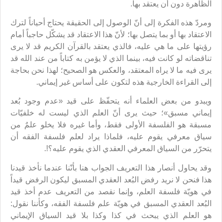
الظاهرة دون أن يعتقد بها.
ومردّ هذه الفكرة إلى أنّ الوصول إلى الحقيقة يحتاج أحياناً لترك
الاعتقاد بها أو بما يتصل بها؛ لأنّ هذا الاعتقاد قد يشكّل حاجباً أمام
رؤيتها على ما هي عليه، فالذي يعتقد بالقرآن الكريم قد لا يرى
تناقضاته لو كانت فيه، بينما الذي لا يؤمن به كتاباً من عند الله قد
يرى فيه ما لا يراه المعتقد، والعكس هو الصحيح؛ لهذا نحن بحاجة
إلى القراءة الخارجية هذه لتكون على أساس غير إيماني.
ويبدو من بعض العلماء أنه يتحفّظ على قيد «عدم وجود بُعد
إيماني مسبق»؛ حيث يرى أنّ العلم الذي ليست له خلفيّات
مسبقة هو الفلسفة الأولى فقط، وأما غيره فلا يخلو علمٌ من
سياق معرفي يقوم عليه، فلماذا يراد لعلم فلسفة الفقه أن
يتحرّر من السياق المعرفي العقدي الذي يقوم عليه؟!.
وقد يحاول أنصار هذا التعريف الجواب هنا بأنّنا عندما نأخذ قيدنا
هذا فنحن لا نريد رفض البُعد العقدي المسبق ليكون الرفض قيداً
في هويّة فلسفة العلم، وإنما نقصد من التعريف عدم أخذ قيد
البُعد العقدي المسبق في هويّة علم فلسفة الفقه، وكأننا نقول:
هو العلم الذي يبحث في كذا وكذا بلا قيد السياق الإيماني