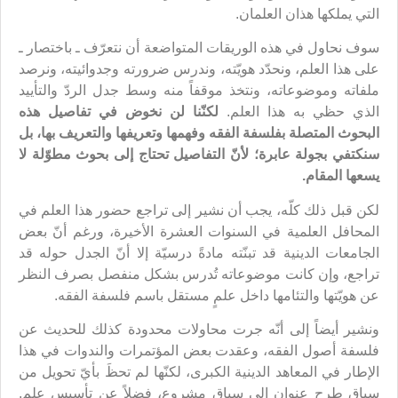
التي يملكها هذان العلمان.
سوف نحاول في هذه الوريقات المتواضعة أن نتعرّف ـ باختصار ـ
على هذا العلم، ونحدّد هويّته، وندرس ضرورته وجدوائيته، ونرصد
ملفاته وموضوعاته، ونتخذ موقفاً منه وسط جدل الردّ والتأييد
الذي حظي به هذا العلم.
لكنّنا لن نخوض في تفاصيل هذه
البحوث المتصلة بفلسفة الفقه وفهمها وتعريفها والتعريف بها، بل
سنكتفي بجولة عابرة؛ لأنّ التفاصيل تحتاج إلى بحوث مطوّلة لا
يسعها المقام.
لكن قبل ذلك كلّه، يجب أن نشير إلى تراجع حضور هذا العلم في
المحافل العلمية في السنوات العشرة الأخيرة، ورغم أنّ بعض
الجامعات الدينية قد تبنّته مادةً درسيّة إلا أنّ الجدل حوله قد
تراجع، وإن كانت موضوعاته تُدرس بشكل منفصل بصرف النظر
عن هويّتها والتئامها داخل علمٍ مستقل باسم فلسفة الفقه.
ونشير أيضاً إلى أنّه جرت محاولات محدودة كذلك للحديث عن
فلسفة أصول الفقه، وعقدت بعض المؤتمرات والندوات في هذا
الإطار في المعاهد الدينية الكبرى، لكنّها لم تحظَ بأيّ تحويل من
سياق طرح عنوان إلى سياق مشروع، فضلاً عن تأسيس علم.