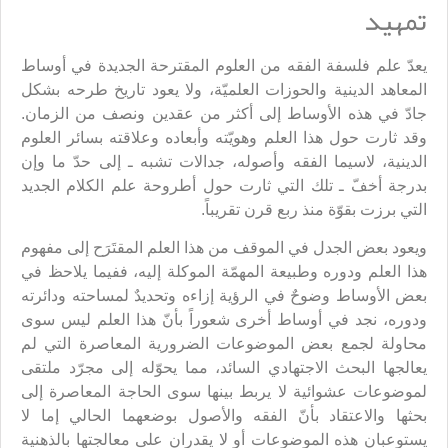
تمهيد
يعدّ علم فلسفة الفقه من العلوم المقترحة الجديدة في أوساط
المعاهد الدينية والحوزات العلميّة، ولا يعود تاريخ طرحه بشكل
جادّ في هذه الأوساط إلى أكثر من عقدين ونصف من الزمان.
وقد ثارت حول هذا العلم وهويّته وأبعاده وعلاقته بسائر العلوم
الدينية، لاسيما الفقه وأصوله، جدالات تشبه ـ إلى حدّ ما وإن
بدرجة أخفّ ـ تلك التي ثارت حول أطروحة علم الكلام الجديد
التي برزت بقوّة منذ ربع قرن تقريباً.
ويعود بعض الجدل في الموقف من هذا العلم المقتَرَح إلى مفهوم
هذا العلم ودوره وطبيعة المهمّة الموكلة إليه، ففيما يلاحظ في
بعض الأوساط وضوحٌ في الرؤية إزاءه وتحديدٌ لمساحته ودائرته
ودوره، نجد في أوساط أخرى شعوراً بأنّ هذا العلم ليس سوى
محاولة لجمع بعض الموضوعات الضرورية المعاصرة التي لم
يعالجها البحث الاجتهادي السائد، مما يحوّله إلى مجرّد ملتقى
لموضوعات عشوائية لا يربط بينها سوى الحاجة المعاصرة إلى
بحثها والاعتقاد بأنّ الفقه والأصول بوضعهما الحالي إما لا
يستوعبان هذه الموضوعات أو لا يقدران على معالجتها بالذهنية