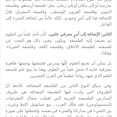
مدرسة أو إلى مكان أو إلى زمان، مثل: فلسفة أرسطو، وفلسفة
التنوير، وفلسفة القرون الوسطى، وفلسفة المشرق، فإنّ
الإضافة هنا إلى أمرٍ وجودي، لكنّه غالباً من إضافة الشيء إلى
الفاعل.
الثاني: الإضافة إلى أمرٍ معرفي علمي،
كأن نأخذ علماً من العلوم
ثم نضيف إليه الفلسفة، ويكون معنى ذلك هو البحث عن
فلسفته، كفلسفة الأخلاق، وفلسفة اللغة، وفلسفة الفيزياء،
وهكذا..
بل يمكن أن نجمع العلوم كلّها وندرس فلسفتها بوصفها ظاهرة
معرفية عامة لا تخصّ علماً من العلوم، وهذا ما ينتج علم فلسفة
العلم الذي شهد رواجاً عظيماً في القرن العشرين.
وفي سياق النوع الثاني من الفلسفة المضافة، نلاحظ أنّ
الظروف التي ولدت فيها الفلسفة المضافة هي ظروف
المدارس الفلسفية الغربية التي اهتمّت بمجال المعرفيات
(ايبستمولوجي)، فقد فكّك الغرب ـ مع عمانوئيل كانط وغيره ـ
بين الشيء في مداركنا والشيء في نفسه، واشتغلوا على صورة
الأشياء في ذهن العالِم أكثر من واقع الأشياء في الخارج، فنما