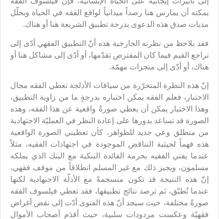
إلى تأثيرات إيجابية على الحياة الإنسانية، فإنّ فيلسوف الفقه
يمكنه أن يمارس هنا رصداً ميدانياً لواقع الفقه في الحياة ويحلّل
مديات صدق هذه الدعوى بدرجة تطبيق الشريعة هنا أو هناك.
فقد يلاحظ من نظرته الخارجية هذه أنّ التطبيق الفقهي أدّى إلى
تراجع القيم فيما كان المفترض تقدّمها، أو أدّى إلى مشاكل هنا أو
هناك، أو أدّى إلى منجزات مهمّة.
إنّ هذه النظرة المتحرّرة من سياقات الأدلجة تعطي الفقه مجال
الاختبار، فعلم الفقه يمكن اختباره بدرجةٍ ما من زاوية التطبيق،
وهذا الاختبار يمكن أن يعطي صورةً واقعية عن هذا الفقه، وهذه
الصورة قد تساعد بدورها على إعادة النظر في العمليّة الاجتهادية
من منطلق وعي جديد للظواهر، كأن تعطيني الصورة الواقعية
هذه فهماً لحيثية التناقض الموجودة في اجتهادات الفقيه، مثلاً
عندما يفتي الفقيه بحرمة الفائدة البنكية مع البنك الذي يملكه
مسلمون، ويجيز ذلك مع غير المسلم انطلاقاً من موقف فقهي،
إنّ هذه النتيجة قد تكون منسجمةً مع الأدلّة الاجتهادية لكنها
عندما تُطبّق، ثم ترصد نتائج تطبيقها، فقد تعطي فيلسوف الفقه
صورةً مختلفة، حيث سيجد أنّ هذه الفتوى أدّت إلى نقض أغراض
فقهيّة وعكست مردودات سلبية، حيث أقدَم أصحاب الأموال