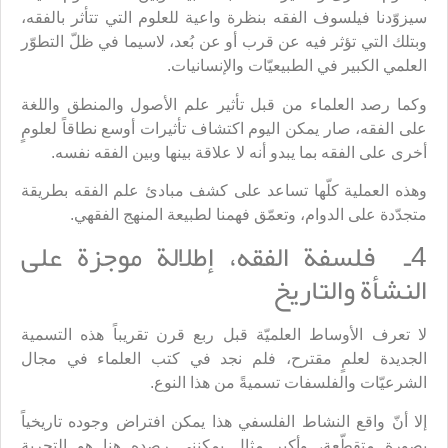
سيزوّدنا فيلسوف الفقه بنظرة واعية للعلوم التي تتأثر بالفقه،
وبتلك التي تؤثر فيه عن قرب أو عن بُعد، لاسيما في ظلّ التطوّر
العلمي الكبير في الطبيعيّات والإنسانيات.
وكما رصد العلماء من قبل تأثير علم الأصول والمنطق واللغة
على الفقه، صار يمكن اليوم اكتشاف تأثيرات أوسع نطاقاً لعلومٍ
أخرى على الفقه بما يبدو أنه لا علاقة بينها وبين الفقه نفسه.
وهذه العملية كلّها تساعد على كشف مبادئ علم الفقه بطريقة
متجدّدة على الدوام، وتعمّق فهمنا لطبيعة المنهج الفقهي.
4ـ فلسفة الفقه، إطلالة موجزة على
النشأة والتاريخ
لا تعرف الأوساط العلميّة قبل ربع قرن تقريباً هذه التسمية
الجديدة لعلمٍ مقترح، فلم نجد في كتب العلماء في مجال
الشرعيّات والفلسفات تسميةً من هذا النوع.
إلا أنّ واقع النشاط الفلسفي هذا يمكن افتراض وجوده تاريخياً
بصورة متقطّعة، وأكبر مثال يمكنني رصده هنا هو التجربة