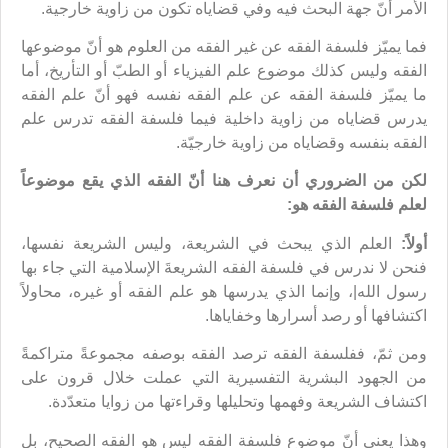
الأمر أنّ جهة البحث فيه وفي قضاياه تكون من زاوية خارجية.
فما يميّز فلسفة الفقه عن غير الفقه من العلوم هو أنّ موضوعها
الفقه وليس كذلك موضوع علم الفيزياء أو الطبّ أو التأريخ، أما
ما يميّز فلسفة الفقه عن علم الفقه نفسه فهو أنّ علم الفقه
يدرس قضاياه من زاوية داخلية فيما فلسفة الفقه تدرس علم
الفقه بنفسه وقضاياه من زاوية خارجيّة.
لكن من الضروري أن نعرف هنا أنّ الفقه الذي يقع موضوعاً
لعلم فلسفة الفقه هو:
أولاً:
العلم الذي يبحث في الشريعة، وليس الشريعة نفسها،
فنحن لا ندرس في فلسفة الفقه الشريعةَ الإسلامية التي جاء بها
رسول الله|، وإنما الذي يدرسها هو علم الفقه أو غيره، محاولاً
اكتشافها أو رصد أسرارها وخفاياها.
ومن ثمّ، ففلسفة الفقه ترصد الفقه بوصفه مجموعةً متراكمةً
من الجهود البشرية التفسيرية التي عملت خلال قرون على
اكتشاف الشريعة وفهمها وتحليلها وقراءتها من زوايا متعدّدة.
وهذا يعني أنّ موضوع فلسفة الفقه ليس هو الفقه الصحيح، بل