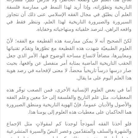
التاريخية وتطوّراته، وإذا أريد لهذا النمط في ممارسة فلسفة
العلم أن يطبّق في مجال الفقه الإسلامي عنى ذلك أن نتجاوز
السيرورة والصيرورة التاريخية لهذا العلم، وننظر فقط في
واقعه الراهن، لنرصد خلفياته ومنهاجياته وخفاياه.
لكنّ الصحيح أنه لا يمكن ممارسة هذه القطيعة مع الفقه؛ لأنّ
العلوم الطبيعيّة شهدت هذه القطيعة مع تطوّرها وتقدّم تقنياتها
ومعاييرها، مضافاً لاتساع مساحة الوضوح فيها، الأمر الذي جعل
الحقب التاريخية الماضية بمثابة أمر منفصل عن واقعها، بحيث
صار درسها درساً تاريخياً محضاً، لا معنى لإقحامه في رصد هوية
هذا العلم اليوم على ما يقال.
أما في بعض العلوم الإنسانية الأخرى، فمن الصعب توفّر هذه
المعطيات، مثل علم التاريخ والفلسفة إلى حدّ معين وعلم الفقه
والأصول والأديان عموماً، فإنّ الهوية التاريخية ومنطق الصيرورة
هما الحاكمان على معطيات هذه العلوم إلى يومنا هذا.
فلو أخذنا الفقه أنموذجاً لوجدنا كم لمقولاتٍ مثل الإجماع
والشهرة والسلف والمتقدّمين وعصر النصّ والسيرة المتشرعية