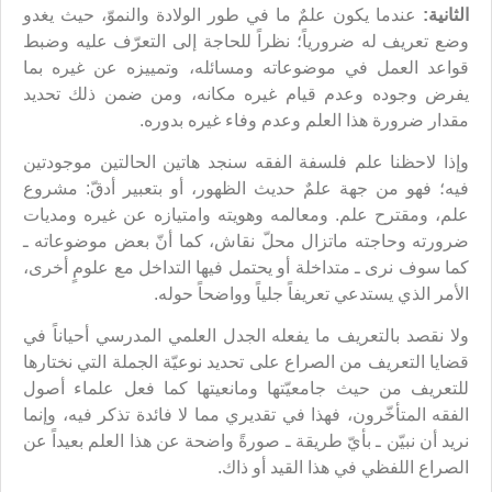
الثانية:
عندما يكون علمٌ ما في طور الولادة والنموّ، حيث يغدو
وضع تعريف له ضرورياً؛ نظراً للحاجة إلى التعرّف عليه وضبط
قواعد العمل في موضوعاته ومسائله، وتمييزه عن غيره بما
يفرض وجوده وعدم قيام غيره مكانه، ومن ضمن ذلك تحديد
مقدار ضرورة هذا العلم وعدم وفاء غيره بدوره.
وإذا لاحظنا علم فلسفة الفقه سنجد هاتين الحالتين موجودتين
فيه؛ فهو من جهة علمٌ حديث الظهور، أو بتعبير أدقّ: مشروع
علم، ومقترح علم. ومعالمه وهويته وامتيازه عن غيره ومديات
ضرورته وحاجته ماتزال محلّ نقاش، كما أنّ بعض موضوعاته ـ
كما سوف نرى ـ متداخلة أو يحتمل فيها التداخل مع علومٍ أخرى،
الأمر الذي يستدعي تعريفاً جلياً وواضحاً حوله.
ولا نقصد بالتعريف ما يفعله الجدل العلمي المدرسي أحياناً في
قضايا التعريف من الصراع على تحديد نوعيّة الجملة التي نختارها
للتعريف من حيث جامعيّتها ومانعيتها كما فعل علماء أصول
الفقه المتأخّرون، فهذا في تقديري مما لا فائدة تذكر فيه، وإنما
نريد أن نبيّن ـ بأيّ طريقة ـ صورةً واضحة عن هذا العلم بعيداً عن
الصراع اللفظي في هذا القيد أو ذاك.