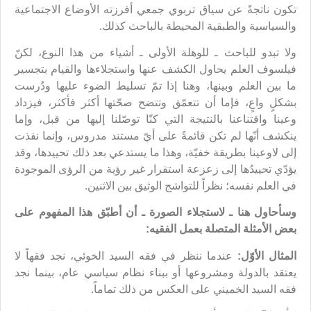
تكون ناتجةً عن سياق تربوي جمعي أفرزته الأوضاع الاجتماعية
والسياسية والطبقية المحيطة بالباحث كذلك.
ولا تبدو للباحث ـ للوهلة الأولى ـ أشياء من هذا النوع، لكنّ
فيلسوف العلم يحاول الكشف عنها واستجلاءها والقيام بتجسير
ما بين العلم وبينها، وهنا إذا تمّ تسليط الضوء عليها ودُرست
بشكلٍ واعٍ، فإما أن تتعمّق وتتضح صحّتها أكثر فأكثر، فيزداد
وعينا واقتناعنا بالنتيجة التي كنّا توصّلنا إليها من قبل، وإما
ينكشف أنّها لم تكن قائمةً على أيّ مستند مدروس، وإنما نفذت
إلى لاوعينا بطريقة خفيّة، وهذا ما يستدعي بعد ذلك تحييدها، وقد
يؤدّي تحييدُها إلى زعزعة استقرار غير رؤية من الرؤى الموجودة
في العلم نفسه؛ نظراً للتواشج الوثيق بين الاثنين.
وسأحاول هنا ـ لاستجلاء الصورة ـ أن أطبّق هذا المفهوم على
بعض الأمثلة المتصلة بعمل الفقيه:
المثال الأوّل:
عندما ننظر في فقه السيد الخوئي، نجد فقهاً لا
يعتقد بالدولة ومشروعها أو ببناء نظام سياسي عام، بينما نجد
فقه السيد الخميني على العكس من ذلك تماماً.