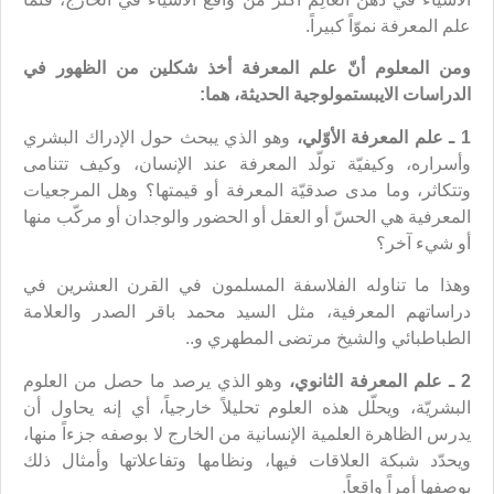
علم المعرفة نموّاً كبيراً.
ومن المعلوم أنّ
علم المعرفة أخذ شكلين من الظهور في
الدراسات الايبستمولوجية الحديثة، هما:
1
ـ
علم المعرفة الأوّلي،
وهو الذي يبحث حول الإدراك البشري
وأسراره، وكيفيّة تولّد المعرفة عند الإنسان، وكيف تتنامى
وتتكاثر، وما مدى صدقيّة المعرفة أو قيمتها؟ وهل المرجعيات
المعرفية هي الحسّ أو العقل أو الحضور والوجدان أو مركّب منها
أو شيء آخر؟
وهذا ما تناوله الفلاسفة المسلمون في القرن العشرين في
دراساتهم المعرفية، مثل السيد محمد باقر الصدر والعلامة
الطباطبائي والشيخ مرتضى المطهري و..
2
ـ
علم المعرفة الثانوي،
وهو الذي يرصد ما حصل من العلوم
البشريّة، ويحلّل هذه العلوم تحليلاً خارجياً، أي إنه يحاول أن
يدرس الظاهرة العلمية الإنسانية من الخارج لا بوصفه جزءاً منها،
ويحدّد شبكة العلاقات فيها، ونظامها وتفاعلاتها وأمثال ذلك
بوصفها أمراً واقعاً.