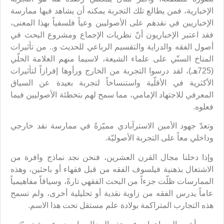
الإخبارية، فمن يطالع تلك التجربة يمكنه أن يشاهد فيها ممارسة
الإخباريين في نقدهم على الأصوليين وعياً فلسفياً بهذا المعنى،
فقد اعتبر الإخباريون أنّ نظريات الإجماع ومشروع البحث في
أصول الفقه والدراية والتقسيم الرباعي للحديث و.. من تأثيرات
المناخ السنّي على علماء الشيعة، لاسيما منهم العلامة الحلّي
(725هـ)، لقد درسوا التجربة من الخارج ورأوها إفرازاً لتأثيرات
الأكثرية في الأقلّية واستنساخاً لتجربة بعيدة عن السياق
المعرفي للاجتهاد الإمامي، مما سمح لهم بتخطئة الأصوليين فيما
فعلوه.
وتعدّ جهود الأمين الاسترآبادي مميّزةً في ممارسة نقد خارجي
وداخلي معاً على التجربة الأصوليّة.
وإذا دخلنا مجال القرن العشرين، فنحن نجد نماذج وافرة من
الاشتغال بذهنية فيلسوف الفقه من قبل فقهاء أو باحثين، وهذه
الممارسات ظلّت جزءاً من البحث الفقهي تارةً، وسياقاً مفاهيمياً
عاماً يدرس الفقه من زاوية نقدية أو تحليلية أخرى، ولم تسمح
هذه التجارب المتراكمة بولادة علم مستقل تحت هذا الاسم.