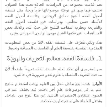
نعم قدّمت مجموعة من الدراسات الجادّة تحت هذا العنوان،
تختلف فيما بينها في نوعيّة موضوعاتها قرباً وبعداً، مثل فلسفة
أصول الفقه للشيخ صادق لاريجاني، وفلسفة أصول الفقه
للأستاذ حسن معلّمي، ودراسات في فلسفة أصول الفقه
والشريعة ونظرية المقاصد للشيخ علي حبّ الله، وكذلك بعض
المساهمات التي قدّمها الشيخ مهدي الهادوي الطهراني وغيره.
هذا، ولكي نتعرّف على فلسفة الفقه، لابدّ من بعض المعلومات
المقدّمية المتصلة بفلسفة العلم أو الفلسفات المضافة ونحوها.
1ـ فلسفة الفقه، معالم التعريف والهويّة
من الضروري أن نحدّد لعلم فلسفة الفقه تعريفاً واضحاً؛ لأنّ
مباحث التعريف المتصلة بالعلوم تغدو ضروريةً في حالتين:
الأولى:
عندما يقع تداخل مخلّ بين العلوم يوجب استخدام مناهج
علم ما في موضوعات علمٍ آخر دخلت فيه يختلف عنه في
المنهج، فلتفادي الاضطراب الناشئ عن هذا النوع من التداخل
يشتغل العلماء على وضع تعاريف محدّدة.