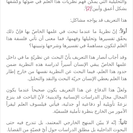
والتحليلية التي يمكن فهم نظريات هذا العلم في ضوئها وكشفها
)
(
بشكل أعمق وأبين
[2]
.
هذا التعريف قد يواجه مشاكل:
أولاً:
إنّ نظريةً ما عندما تبحث في علمها الخاصّ بها فإنّ ذلك
يحقّق تفسيرها وتحليلها وفهمها، فما معنى أن تأتي فلسفة هذا
العلم لتكون مساهمةً في تفسيرها وشرحها وتبيينها؟
وقد أجاب أنصار هذا التعريف بأنّ البحث عن نظريّةٍ ما في داخل
علمها الخاصّ يبقي الإنسان أسيراً لدراسة هذه النظرية ضمن
حدود هذا العلم، فيما البحث عن النظرية نفسها من خارج إطار
هذا العلم يعطي الإنسان حريّة البحث والنقد والتحليل.
ولعلّ هذا الدفاع عن هذا التعريف يكون صحيحاً عندما يكون
المجال مجال الدراسات الإنسانية والدينية؛ لأنّ الباحث قد ينزع
نزعةً تأويلية أو دفاعية أو جدلية، فيأتي فيلسوف العلم ليقرأ
الأمور من الخارج بنظرة تأملية فلسفيّة.
ثانياً:
إنّه لا يبيّن المنهج الخارجي المعتمد، بل تندرج فيه حتى
البحوث الداخلية بل مطلق الدراسات حول أيّ قضيّةٍ من القضايا.