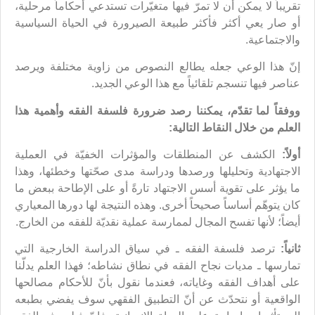
تقريباً لا يمكن أن لا تمرّ فيها متغيّرات تستدعي أحكاماً مرحلية،
أو صار يعي أكثر فأكثر طبيعة الصيرورة في الحياة السياسية
والاجتماعية.
إنّ هذا الوعي جعله يطالع النصوص من زاوية مختلفة ويرصد
عناصر فيها تنسجم تلقائياً مع هذا الوعي الجديد.
ووفقاً لما تقدّم، يمكننا رصد ضرورة فلسفة الفقه وأهمية هذا
العلم من خلال النقاط التالية:
أولاً:
الكشف عن المنطلقات والمؤثرات الخفيّة في العملية
الاجتهادية وتحليلها ورصدها ودراسة مدى صحّتها وخطئها، وهذا
ما يؤثر على تقوية أسس الاجتهاد تارةً أو على الإطاحة ببعض ما
كان يتوهّم أساساً صحيحاً أخرى. وهذه النتيجة لها دورها المعياري
أيضاً؛ لأنها تفسح المجال لممارسة عملية نقديّة للفقه من الخارج.
ثانياً:
ترصد فلسفة الفقه ـ في سياق الدراسة الخارجية التي
تمارسها ـ مديات نجاح الفقه في نطاق نشاطه؛ فهذا العلم يدلّنا
على أهداف الفقه وغاياته، فعندما نقول بأنّ للأحكام مصالحها
الواقعية أو نتحدّث عن أنّ التطبيق الفقهي سوف يفضي بطبعه