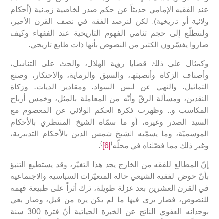
عند الفقيه الإمامي حديثاً عن حكم صدر لخاصية زمانية (أحكام
ولائية أو تاريخية)، لكن لنرصد الفقه في نصف القرن الأخير،
ولنتطلّع إلى حجم تنامي الفهوم التاريخية عند الفقهاء وكيف
صاروا يفسّرون الكثير من النصوص بأنها ذات طابع تاريخي.
وكمثال على ذلك قضايا رؤية الهلال، والحث على التناسل،
وأصناف الزكاة وأنصبتها، والسبق والرماية، والاحتكار، وصنع
التماثيل، والنهي عن لبس السواد، ومقادير الديات، وزكاة
النقدين، ومسألة الرقّ وأنّه من المعاملة بالمثل، وخمس أرباح
المكاسب و.. وظهرت فكرة الحكم الولائي عن المعصوم مع
السيد الصدر وغيره، أو ما سمّاه الشيخ المنتظري بالأحكام
الموسميّة، وما يسمّيه الشيخ شمس الدين بالأحكام التدبيرية،
)
(
وغير ذلك مما فصّلناه في محلّه
[6]
.
إنّ المطالع للفقه من الخارج يجد هذا التغيّر، وقد يستطيع التنبؤ
بأنّ خوض الفقيه الشيعي حالة المتغيّرات السياسية والاجتماعية
في القرن العشرين بعد عزلة طويلة، ترك أثراً على طبيعة فهمه
للنصوص، فصار يرى فيها ما لم يكن يره من قبل، وصار يعي
بوجدانه العفوي الناتج عن الخبرة الحياتية أنّ فترة 300 سنة