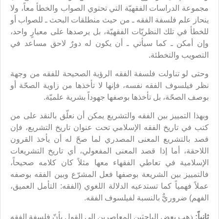
مجموعة الدراسات الفقهيّة التي تحتوي الصواب والخطأ معاً، ولا
ينحاز علم فلسفة الفقه ـ من حيث منطلقات البحث ـ للصواب أو
للخطأ في تلك النظريّات الفقهيّة، بل يرصدها على معيارٍ واحد،
وإن أمكن ـ كما سيأتي ـ أن يكون له دورٌ لاحق مساعد في
التصويب والتخطئة.
وحتى لو تناولت فلسفة الفقه الرؤية الصحيحة للفقه من وجهة
نظر فيلسوف الفقه نفسه، فإنها لا تأخذها من زاوية الصحّة أو
بوصف الصحّة، بل تأخذها بوصفها جهوداً بشرية علميّة.
وبهذا التمييز بين الفقه والتشريع يمكن أن نعلّق بالنقد على من
كتب في تاريخ الفقه الإسلامي تحت عنوان تاريخ التشريع، فإن
قصد بالتشريع المعنى المصدري لما صحّ له أن يأخذ القرون
اللاحقة، أما إذا قصد المعنى المفعولي، أي تاريخ التشريعات
الإسلامية في تعاطي الفقهاء معها مثلاً كان كلامه صحيحاً،
فالتمييز بين الشريعة بوصفها فعل المشرّع وبين الفقه بوصفه
عملاً فهمياً كما تستدعيه الدلالة اللغوي (الفقه: التأمل العميق،
الفهم) ضروريٌّ بالنسبة لفيلسوف الفقه.
ثانياً:
ذهب بعض الباحثين المعاصرين إلى القول بأنّ فلسفة الفقه