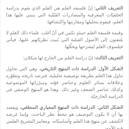
التعريف الثاني:
إنّ فلسفة العلم هي العلم الذي يقوم بدراسة
الخلفيّات المعرفية والمصادرات القَبْلية التي ينبني عليها هذا
العلم، فيقوم بتحليلها ومقارنتها واكتشافها.
وقيمة فلسفة العلم حينئذٍ تكمن في أنّ أغلب علماء ذلك العلم لا
يلتفتون إلى الأصول القبلية التي بُنيت نظريّاتهم عليها، فيأتي
فيلسوف العلم ليشرحها ويحلّلها.
التعريف الثالث:
إنّ دراسة العلم من الخارج لها شكلان:
الشكل الأول: الدراسة ذات المنهج التاريخي،
وهي التي تحاول
تناول هذا العلم بطريقة توصيفية تحليلية، فترصد تاريخه وتطوّره
وعلاقاته بسائر العلوم وعناصر قوّته ومبرّراتها الموضوعية
وكذلك عناصر الضعف وغير ذلك. وهذا هو المنهج الوصفي في
الدراسة الخارجيّة.
الشكل الثاني: الدراسة ذات المنهج المعياري المنطقي،
ويقصد
بها أن لا يكون التوصيف هو محطّ نظر الباحث، وإنما غرضه
الكشف عن منهج هذا العلم وأساسيّاته، ومعايير التشريح العلمي
فيه للأمور.