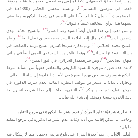
ذهب إليه المحقق الإصفهاني (1365هـ) في رسالته في الاجتهاد والتقليد، متوقّفاً
[26]
)
(
فقط في موضوع التسالم
، والسيد محسن الحكيم (1390هـ) في
[27]
)
(
المستمسك
، وإن كانا لم يعلّقا على العروة في شرط الذكورة، مما يعني
[28]
)
(
تبنّيهما هذا الرأي المخالف علمياً لا فتوائياً
.
[29]
)
(
وممن ذهب إلى هذا القول أيضاً السيد رضا الصدر
، والشيخ محمّد مهدي
[31]
[30]
)
(
)
(
شمس الدين
، كما مال إليه العلامة السيد محمد حسين فضل الله
، وتبناه
[32]
)
(
الشيخ محمد الجيلاني
، ولم يذكره صريحاً كشرطٍ الشيخ يوسف الصانعي في
[33]
)
(
رسالته: توضيح المسائل
، وهو الظاهر من السيد تقي القمي أيضاً في مباني
[35]
[34]
)
(
)
(
منهاج الصالحين
، ومن شريعتمدار الجزائري في النور المبين
.
كانت هذه صورة موجزة للمشهد التاريخي والمعاصر فقهياً من مسألة شرط
الذكورة، وسوف نستعين بهذه الصورة في الأبحاث القادمة إن شاء الله تعالى.
ونحاول ـ بدايةً ـ استعراض موقف النظرية القائلة بعدم شرط الذكورة في
مرجع التقليد، ثم نعقبها بذكر أدلّة النظرية الذاهبة إلى هذا الشرط، لنحاول بعد
ذلك الخروج بنتيجة وموقف إن شاء الله تعالى.
1ـ نظرية شرعيّة تقليد المرأة أو عدم اشتراط الذكورة في مرجع التقليد
وحاصل ما يمكن إقامته من أدلة لإثبات عدم اشتراط الذكورة في مرجع التقليد
ما يلي:
الدليل الأول:
إن مبدأ قدرة المرأة على بلوغ مرتبة الاجتهاد، مما لا إشكال فيه