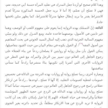
وهذا كلام صحيح لو أردنا جعل المدرك في تقليد المرأة حسنةَ أبي خديجة، نعم،
فهي لا تصلح أن تعمّم، إلا أننا لا نريد جعل الحسنة المذكورة مدركاً لعدم
الاشتراط بقدر ما نريد إبطال جعلها مدركاً للاشتراط، كما يظهر ممّن ناقشها
عادةً.
الثالثة:
إنّ التمسّك بهذه الرواية إنما يقوم على مفهوم اللقب أو الوصف، وهما
غير ثابتين في الأصول، بوصفهما قاعدة عامة، ومع التنـزل عن ذلك ولو بتبنّي
مفهوم السالبة الجزئية الذي ذهب إليه أمثال السيد الخوئي في بحث المفاهيم
[73]
)
(
من أصول الفقه
، أو القول بكونه في مقام البيان من حيث القيود بتفاصيلها،
يمكن القول بأن مثل رواية أو روايتين لا يصلحان ردعاً عن بناء العقلاء على
رجوع الجاهل إلى العالم دون تمييز بين الرجل والمرأة، مع غض النظر عن
الروايات الأخرى التي أشرنا إلى تكوينها بناءً متشرعياً رادعاً كما ستأتي
مناقشتها.
وبعبارة أخرى، ربما تصلح رواية أو روايات بهذه الدرجة من الدلالة في تخصيص
عمومات لفظية كعمومات التقليد، إلا أنّها لا تصلح ـ لوحدها ـ رادعاً عن ارتكاز
عقلائي راسخ في رجوع الجاهل إلى العالم دون تمييز في جنسيته، تماماً كما لا
تصلح رواية أو روايتان بهذه الدلالة في الردع عن حجية الظهور المؤسّسة
عقلائياً والراسخة في حياة العقلاء، اللهم إلا إذا قيل بإمكان ذلك بعد أن كانت
الرواية لا تريد الردع عن هذا الارتكاز مطلقاً، بل تحديد دائرته بغير الفتوى