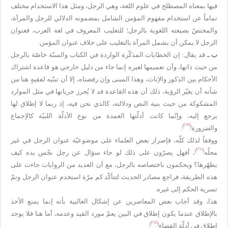
فيها بمعناه المصطلح في علوم اللغة، وهي الرجل، ومثل هذا الاستخدام مختلف
تماماً عن استخدام مفهوم المؤمن الشامل بمضمونه الدلالي للرجل والمرأة،
والمختصّ بصيغته اللغوية بالرجل؛ للتغليب المعروف في لغة العرب، فعنوان
الرجل لا يمكن أن يشمل المرأة بالتغليب على خلاف عنوان المؤمن.
ب ـ
قد يقال: إن الخطابات المذكّرة الواردة في الكتاب والسنّة خاصّة بالرجل
من حيث ذاتها، وأن تعميمها لغيره إنما جاء من دليل خارجي هو قاعدة اشتراك
الأحكام بين الذكور والإناث، وهذا المبنى وإن رفضناه، إلا أن تبنّيه لفقيهٍ هنا من
شأنه أن يغيّر الرؤية، ذلك أن هذه القاعدة قد لا يُحرز جريانها في مثل الموارد
المشكوكة من حيث بنية النص ودلالته، كالذي نحن فيه، إذ ربما لا إطلاق لها
يرجع إليه، وإنّما كانت أدلّتها العمدة من نوع الأدلّة اللبيّة كالإجماع
[70]
)
(
والضرورة
.
ووفقاً لذلك كلّه، فإصرار بعض العلماء على موضوعيّة عنوان الرجل في غير
[71]
)
(
محلّه
، أفهل يصرّون على ذلك لو جاء سؤال عن رجل نجّس يده كيف
يطهّرها؟ ويحكمون باختصاصه بالرجل، مع أن العديد من الروايات جاءت على
هذه الطريقة، فراجع مصادر الحديث لتتأكّد كم مرّة استخدم عنوان الرجل وتمّ
تسرية الحكم إلى غيره.
هذا، وقد أجاب بعض المعاصرين عن إشكال الغالبية بأنه إنما يمنع الأخذ
بالإطلاق عندما يكون إطلاق في البين يعمّ مورد القيد وعدمه، أما هنا فلا يوجد
[72]
)
(
إطلاق في أدلّة القضاء
.