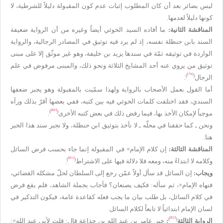
ليس بضائر بعد أن كان المطلوب إثبات عدم كون المقبولة دليلاً للشرطية، لا
كونها دليلاً لعدمها.
المناقشة الثانية:
ما أفاده السيد الخوئي أيضاً وغيره من أن الرواية ضعيفة
السند بابن حنظلة نفسه، إذ لم يرد فيه توثيق في المصادر الرجالية، والرواية
الواردة في توثيقه ثمّة في سندها يزيد بن خليفة، وهو غير موثّق إلا على مبنى
توثيق من يروي عنه أحد المشايخ الثلاثة ونحو ذلك، والمبنى مرفوض في علم
[79]
)
(
الرجال
.
أما القول بعمل الأصحاب بالرواية ولهذا سمّيت بالمقبولة وهو يجبر ضعفها
السندي، فقد اختلفت كلمات الخوئي فيه بين كتبه، ففي بعضها أقرّ بذلك ورآه
[80]
)
(
موجباً لإمكان الأخذ بها، فيما رفض ذلك في بعض كتبه الأخرى
.
ونحن ـ كما حققنا في محلّه ـ لا نأخذ بتوثيق ابن حنظلة، ولا نجبر سند هذا الخبر
هنا.
المناقشة الثالثة:
إن كلام الإمام× في المقبولة إنما جاء بحسب فرض السائل
[81]
)
(
وكلامه لا ابتداءً منه، ومعه فلا دلالة فيها على الاشتراط
.
ويجاب:
إن السائل قد سأل أولاً عمّن رجع إلى السلطان لحلّ مشكله القضائي،
فنهاه الإمام×، ثم سأله: فكيف يصنعان؟ فأجاب بجملة الشاهد، فلم يقع فرض
في كلام السائل، بل طلب بيان ما يجب فعله كقاعدة عامة، فيكون التذكير في
لسان الإمام ابتدائياً لا تابعاً لكلام السائل.
[82]
)
(
الرواية الثالثة
:
خبر عامر بن عبد الله بن جذاعة قال: قلت لأبي عبد الله×: