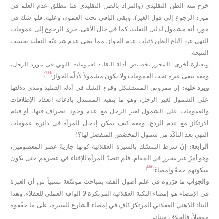
خرج منه الظن التقليدي (والمراد بالظن التقليدي هنا مطلق عدم العلم في
مورد الرجوع إلى قول الغير)، وبقي الباقي تحت العموم، وعليه، فلو شك في
مورد أنه مشمول لدليل التقليد، كما في حال الأنثى، جرى الرجوع إلى عمومات
النهي عن اتّباع الظن لإثبات عدم الجواز، مما يعني عدم شرعيّة التقليد بحسب
النتيجة.
وبعبارة أخرى، المحرز تخصيص أدلة التقليد لعمومات النهي في مورد الرجل،
[38]
)
(
ومعه يبقى غيره تحت العمومات ولا يكون مشمولاً لأدلّة الجواز
.
ويرد عليه:
إن مفروض المستشكل وقوع الشك في أدلة التقليد ومدى دلالتها
على الشمول لغير الرجل، وهو ما ينفيه المستدل بادعائه انعقاد الإطلاقات
والعمومات على الشمول لغير الرجل مع عدم وجود انصراف فيها، أو قيام
الارتكاز مع عدم الردع، ومعه كيف يمكن إدخال المرأة في دائرة عمومات
النهي بعد التأكّد من شمول المخصّص المنفصل لها؟!
الرابعة:
إنّ شرط التمسّك بالسيرة العقلائية كونها جاريةً عصر المعصومين،
وهو أمرٌ غير محرزٍ في المقام، فلم تتصدّ المرأة للإفتاء في عصرهم حتى يكون
[39]
)
(
سكوتهم حجةً وإمضاءً
.
والجواب
ما قرّروه في علم أصول الفقه بمباحث موسّعة نسبياً من أن العبرة
في الإمضاء هو إمضاء النكتة العقلائية المرتكزة لا الواقع العملي للعقلاء، وهذا
البناء الذهني العقلائي المرتكز كافٍ في إمضاء الشارع للسيرة، على ما حقّقوه
مفصلاً، فالخلاف مبنائي.