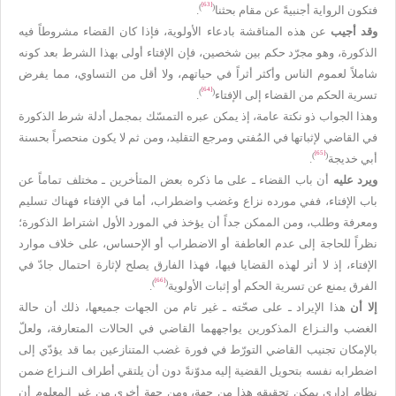
[63]
)
(
فتكون الرواية أجنبيةً عن مقام بحثنا
.
وقد أجيب
عن هذه المناقشة بادعاء الأولوية، فإذا كان القضاء مشروطاً فيه
الذكورة، وهو مجرّد حكم بين شخصين، فإن الإفتاء أولى بهذا الشرط بعد كونه
شاملاً لعموم الناس وأكثر أثراً في حياتهم، ولا أقل من التساوي، مما يفرض
[64]
)
(
تسرية الحكم من القضاء إلى الإفتاء
.
وهذا الجواب ذو نكتة عامة، إذ يمكن عبره التمسّك بمجمل أدلة شرط الذكورة
في القاضي لإثباتها في المُفتي ومرجع التقليد، ومن ثم لا يكون منحصراً بحسنة
[65]
)
(
أبي خديجة
.
ويرد عليه
أن باب القضاء ـ على ما ذكره بعض المتأخرين ـ مختلف تماماً عن
باب الإفتاء، ففي مورده نزاع وغضب واضطراب، أما في الإفتاء فهناك تسليم
ومعرفة وطلب، ومن الممكن جداً أن يؤخذ في المورد الأول اشتراط الذكورة؛
نظراً للحاجة إلى عدم العاطفة أو الاضطراب أو الإحساس، على خلاف موارد
الإفتاء، إذ لا أثر لهذه القضايا فيها، فهذا الفارق يصلح لإثارة احتمال جادّ في
[66]
)
(
الفرق يمنع عن تسرية الحكم أو إثبات الأولوية
.
إلا أن
هذا الإيراد ـ على صحّته ـ غير تام من الجهات جميعها، ذلك أن حالة
الغضب والنـزاع المذكورين يواجههما القاضي في الحالات المتعارفة، ولعلّ
بالإمكان تجنيب القاضي التورّط في فورة غضب المتنازعين بما قد يؤدّي إلى
اضطرابه نفسه بتحويل القضية إليه مدوّنةً دون أن يلتقي أطراف النـزاع ضمن
نظام إداري يمكن تحقيقه هذا من جهة، ومن جهة أخرى من غير المعلوم أن