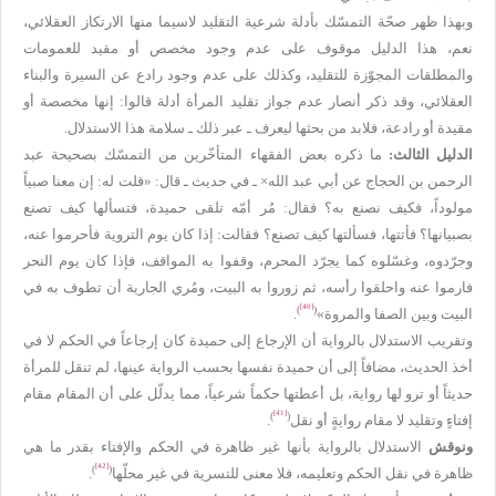
وبهذا ظهر صحّة التمسّك بأدلة شرعية التقليد لاسيما منها الارتكاز العقلائي،
نعم، هذا الدليل موقوف على عدم وجود مخصص أو مقيد للعمومات
والمطلقات المجوّزة للتقليد، وكذلك على عدم وجود رادع عن السيرة والبناء
العقلائي، وقد ذكر أنصار عدم جواز تقليد المرأة أدلة قالوا: إنها مخصصة أو
مقيدة أو رادعة، فلابد من بحثها ليعرف ـ عبر ذلك ـ سلامة هذا الاستدلال.
الدليل الثالث:
ما ذكره بعض الفقهاء المتأخّرين من التمسّك بصحيحة عبد
الرحمن بن الحجاج عن أبي عبد الله× ـ في حديث ـ قال: «قلت له: إن معنا صبياً
مولوداً، فكيف نصنع به؟ فقال: مُر أمّه تلقى حميدة، فتسألها كيف تصنع
بصبيانها؟ فأتتها، فسألتها كيف تصنع؟ فقالت: إذا كان يوم التروية فأحرموا عنه،
وجرّدوه، وغسّلوه كما يجرّد المحرم، وقفوا به المواقف، فإذا كان يوم النحر
فارموا عنه واحلقوا رأسه، ثم زوروا به البيت، ومُري الجارية أن تطوف به في
[40]
)
(
البيت وبين الصفا والمروة»
.
وتقريب الاستدلال بالرواية أن الإرجاع إلى حميدة كان إرجاعاً في الحكم لا في
أخذ الحديث، مضافاً إلى أن حميدة نفسها بحسب الرواية عينها، لم تنقل للمرأة
حديثاً أو ترو لها رواية، بل أعطتها حكماً شرعياً، مما يدلّل على أن المقام مقام
[41]
)
(
إفتاءٍ وتقليد لا مقام روايةٍ أو نقل
.
ونوقش
الاستدلال بالرواية بأنها غير ظاهرة في الحكم والإفتاء بقدر ما هي
[42]
)
(
ظاهرة في نقل الحكم وتعليمه، فلا معنى للتسرية في غير محلّها
.