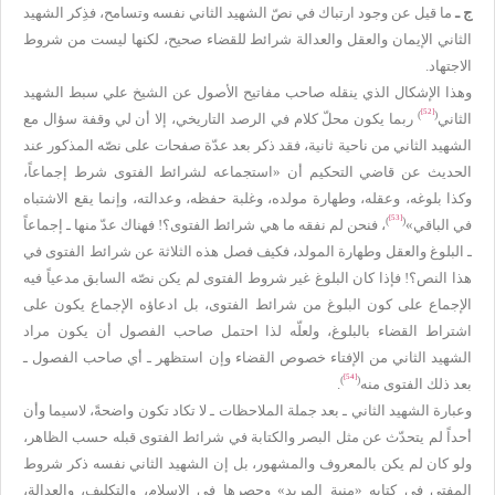
ج ـ
ما قيل عن وجود ارتباك في نصّ الشهيد الثاني نفسه وتسامح، فذِكر الشهيد
الثاني الإيمان والعقل والعدالة شرائط للقضاء صحيح، لكنها ليست من شروط
الاجتهاد.
وهذا الإشكال الذي ينقله صاحب مفاتيح الأصول عن الشيخ علي سبط الشهيد
[52]
)
(
الثاني
ربما يكون محلّ كلام في الرصد التاريخي، إلا أن لي وقفة سؤال مع
الشهيد الثاني من ناحية ثانية، فقد ذكر بعد عدّة صفحات على نصّه المذكور عند
الحديث عن قاضي التحكيم أن «استجماعه لشرائط الفتوى شرط إجماعاً،
وكذا بلوغه، وعقله، وطهارة مولده، وغلبة حفظه، وعدالته، وإنما يقع الاشتباه
[53]
)
(
في الباقي»
، فنحن لم نفقه ما هي شرائط الفتوى؟! فهناك عدّ منها ـ إجماعاً
ـ البلوغ والعقل وطهارة المولد، فكيف فصل هذه الثلاثة عن شرائط الفتوى في
هذا النص؟! فإذا كان البلوغ غير شروط الفتوى لم يكن نصّه السابق مدعياً فيه
الإجماع على كون البلوغ من شرائط الفتوى، بل ادعاؤه الإجماع يكون على
اشتراط القضاء بالبلوغ، ولعلّه لذا احتمل صاحب الفصول أن يكون مراد
الشهيد الثاني من الإفتاء خصوص القضاء وإن استظهر ـ أي صاحب الفصول ـ
[54]
)
(
بعد ذلك الفتوى منه
.
وعبارة الشهيد الثاني ـ بعد جملة الملاحظات ـ لا تكاد تكون واضحةً، لاسيما وأن
أحداً لم يتحدّث عن مثل البصر والكتابة في شرائط الفتوى قبله حسب الظاهر،
ولو كان لم يكن بالمعروف والمشهور، بل إن الشهيد الثاني نفسه ذكر شروط
المفتي في كتابه «منية المريد» وحصرها في الإسلام، والتكليف، والعدالة،