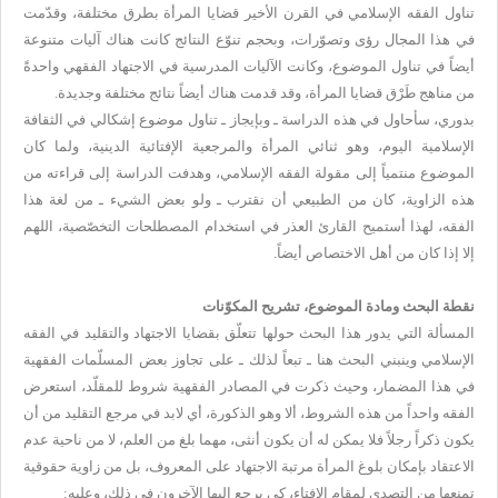
تناول الفقه الإسلامي في القرن الأخير قضايا المرأة بطرق مختلفة، وقدّمت
في هذا المجال رؤى وتصوّرات، وبحجم تنوّع النتائج كانت هناك آليات متنوعة
أيضاً في تناول الموضوع، وكانت الآليات المدرسية في الاجتهاد الفقهي واحدةً
من مناهج طَرْق قضايا المرأة، وقد قدمت هناك أيضاً نتائج مختلفة وجديدة.
بدوري، سأحاول في هذه الدراسة ـ وبإيجاز ـ تناول موضوع إشكالي في الثقافة
الإسلامية اليوم، وهو ثنائي المرأة والمرجعية الإفتائية الدينية، ولما كان
الموضوع منتمياً إلى مقولة الفقه الإسلامي، وهدفت الدراسة إلى قراءته من
هذه الزاوية، كان من الطبيعي أن نقترب ـ ولو بعض الشيء ـ من لغة هذا
الفقه، لهذا أستميح القارئ العذر في استخدام المصطلحات التخصّصية، اللهم
إلا إذا كان من أهل الاختصاص أيضاً.
نقطة البحث ومادة الموضوع، تشريح المكوّنات
المسألة التي يدور هذا البحث حولها تتعلّق بقضايا الاجتهاد والتقليد في الفقه
الإسلامي وينبني البحث هنا ـ تبعاً لذلك ـ على تجاوز بعض المسلّمات الفقهية
في هذا المضمار، وحيث ذكرت في المصادر الفقهية شروط للمقلّد، استعرض
الفقه واحداً من هذه الشروط، ألا وهو الذكورة، أي لابد في مرجع التقليد من أن
يكون ذكراً رجلاً فلا يمكن له أن يكون أنثى، مهما بلغ من العلم، لا من ناحية عدم
الاعتقاد بإمكان بلوغ المرأة مرتبة الاجتهاد على المعروف، بل من زاوية حقوقية
تمنعها من التصدي لمقام الإفتاء، كي يرجع إليها الآخرون في ذلك، وعليه: