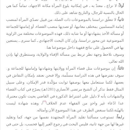
أولاً:
لا نزاع ـ معتدّ به ـ في إمكانية بلوغ المرأة مكانة الاجتهاد، تماماً كما هي
الحال بالنسبة للرجال، والتاريخ شاهد على ذلك.
ثانياً:
لا تتعلّق دراستنا بالموضوعات ذات الصلة، من قبيل تصدّي المرأة لمنصب
إمامة المسلمين بمختلف معانيها، أو تصديها منصب القضاء، أو إمامتها للجماعة
أو مسألة الأخذ بشهادتها أو ما شابه ذلك، فهذه الموضوعات مختلفة من الزاوية
الموضوعية عن محور دراستنا، وإن كان البحث الاجتهادي ـ كما سنرى ـ يستعين
بها في الحصول على نتائج فقهية داخل موضوعنا هنا.
وسوف نلاحظ وجهة نظر تربط بين مسألة الإفتاء والولاية، وسنتطرق لها بإذن
الله تعالى.
ثالثاً:
إن موضوعات مثل قضاء المرأة وولايتها وشهادتها وإمامتها للجماعة و..
سوف نفترضها في هذه الدراسة مسلّمة، وإلا فنحن نعتقد بإمكان النقاش في
بعضها، لكننا سنتعامل معها بوصفها ثوابت مؤكّدة قدر الإمكان، وعلى سبيل
المثال فقط نذكر أن الشيخ مرتضى الأنصاري (1281هـ) يصرّح في كتاب القضاء
والشهادات بأنه لا دليل على اشتراط الذكورة في القاضي بحيث تكون معتبرةً،
[2]
)
(
عدا ادّعاء غير واحدٍ من الفقهاء عدمَ الخلاف
،
وهذه شهادة ليست
بالهيّنة،لكننا سنغض الطرف عن هذا الموضوع الآن وأمثاله.
رابعاً:
تستوعب مسألتنا تقليد المرأة المجتهدة نفسها من جهة، كما وتقليد
غيرها لها من جهة ثانية، فليس البحث في رجوع الغير إليها فحسب، بل حتى في