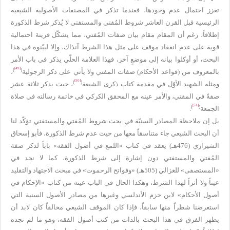
تعزز احتمال عدم وجودها، فعندما تذكر في المصنفات الأصولية الشيعية
الرئيسية قبل القرن العاشر شروط المُفتي والمستفتي لا يُذكر شرط الذكورة
إطلاقاً، رغم أن المقام مقام بيان صفات المُفتي، مما يشكّل قرينة احتمالية
قوية على عدم انعقاد موقف على مثل هذا الشرط آنذاك، وإلا لبيّنوه في هذا
البحث، أو أوكلوا بيانه إلى موضعٍ آخر، فهذا العلامة الحلّي يذكر في باب الأمر
[49]
)
(
بالمعروف من (قواعد الأحكام) صفات المفتي ولا يأتي على ذكر الرجولية
،
[50]
)
(
ومثله الشهيد الأوّل في مقدمة كتاب ذكرى الشيعة
، حيث يذكر ثلاثة عشر
صفةً في المفتي، والأمر عينه مع المحقق الكركي في خاتمة رسالته في صلاة
[51]
)
(
الجمعة
.
بل إن ملاحظة المصادر السنيّة في بحث شروط المُفتي والمستفتي تؤكّد لنا
أن البحث الشيعي جاء متناسقاً معها من حيث عدم شرط الذكورة، فأبو إسحاق
الشيرازي (476هـ) يعقد في كتاب «اللمع في أصول الفقه» باباً لذكر صفة
المُفتي والمستفتي دون إشارة إلى شرط الذكورة، كما لا نجد في
«المستصفى» للغزالي (505هـ) «وفواتح الرحموت» في مبحث الاجتهاد والتقليد
عيناً ولا أثراً لهذا الشرط، وهكذا الحال في الباب عينه من كتاب «الإحكام في
أصول الأحكام» لابن حزم الأندلسي وغيرها من مصادر الأصول السنية التي
استعرضنا شطراً منها سابقاً، فإذا كان الموقف الشيعي مخالفاً كان لابد أن
يظهر الفرق في هذا البحث بالذات من كتب أصول الفقه، وهو ما لم نجده