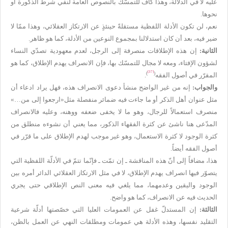
عليه لا في الدلالة، وهذا كاف للتمسّك بالنصوص العامة لنفي شرط الذكورة أو
نحوها.
نعم، لن تكون الأدلة اللفظية مستقلةً حينئذٍ عن الارتكاز العقلائي، وهذا ممّا لا
ضير فيه، بعد أن كان استدلالنا بمجموع النوعين من الأدلة، كما هو ظاهر.
الثانية:
إن هذه الإطلاقات منصرفة إلى الرجل، لعدم معهودية تصدّي النساء
لشؤون الإفتاء، ومعه لا مجال للتمسّك بها، فإن الانصراف يهدم الإطلاق، كما هو
[37]
)
(
المقرّر في أصول الفقه
.
والجواب:
إنه من غير الواضح منشأ دعوى الانصراف هذه، فهل يراد ادعاء أن
مثل عنوان أهل الذكر أو ما جاءت فيه ضمائر منفصلة مثل«ارجعوا إلى من…»
منصرف استعمالاً للرجال، وهو ما لا يخفى ضعفه ووهنه، وعليه فالانصراف
المدّعى هنا ناشئ عن كثرة الفقهاء الذكور، مما يعني أن نشوءه منطلق من
كثرة الوجود لا كثرة الاستعمال، وهو غير موجب لهدم الإطلاق على ما قرّر في
أصول الفقه أيضاً.
هذا، مضافاً إلى أنّ هذه المناقشة ـ إن تمّت ـ فإنّما تتمّ في الأدلّة اللفظية التي
يتصوّر فيها انصراف يهدم الإطلاق، لا في مثل الارتكاز العقلائي الدائر أمره بين
الوجود واليقين وعدمهما، مما يلغي فيه معنى النص الإطلاقي حتى يجري
الحديث فيه عن الانصراف، كما هو واضح.
الثالثة:
إن المستدلّ غفل عن العمومات العليا التي خصّصتها أدلّة شرعية
التقليد نفسها، وهذه الأدلة هي عمومات ومطلقات النهي عن العمل بالظن،