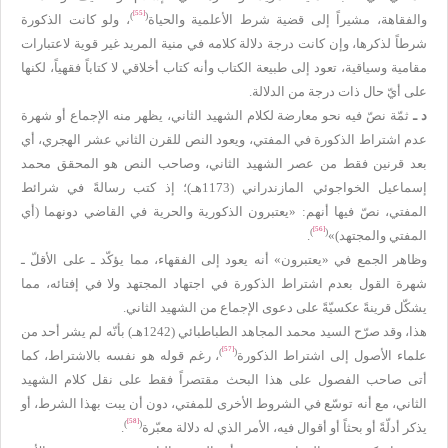
[55]
)
(
والفقاهة، مشيراً إلى قضية شرط الأعلمية والحياة
، ولو كانت الذكورة
شرطاً لذكرها، وإن كانت درجة دلالة كلامه في منية المريد غير قوية لاعتبارات
مقامية وسياقية، تعود إلى طبيعة الكتاب وأنه كتاب أخلاقي لا كتاباً فقهياً، لكنها
على أيّ حال ذات درجة من الدلالة.
د ـ
ثمّة نصّ فيه نحو معارضة لكلام الشهيد الثاني، يظهر منه الإجماع أو شهرة
عدم اشتراط الذكورة في المفتي، ويعود النص للقرن الثاني عشر الهجري، أي
بعد قرنين فقط من عصر الشهيد الثاني، وصاحب النص هو المحقق محمد
إسماعيل الخواجوئي المازندراني (1173هـ)؛ إذ كتب رسالةً في شرائط
المفتي، نصّ فيها أنهم: «يعتبرون الذكورية والحرية في القاضي دونهما (أي
[56]
)
(
المفتي والمجتهد)»
.
وظاهر الجمع في «يعتبرون» أنه يعود إلى الفقهاء، مما يؤكّد ـ على الأقلّ ـ
شهرة القول بعدم اشتراط الذكورة في اجتهاد المجتهد ولا في إفتائه، مما
يشكّل قرينةً عكسيّةً على دعوى الإجماع من الشهيد الثاني.
هذا، وقد صرّح السيد محمد المجاهد الطباطبائي (1242هـ) بأنّه لم يشر أحد من
[57]
)
(
علماء الأصول إلى اشتراط الذكورة
، رغم قوله هو نفسه بالاشتراط، كما
أتى صاحب الفصول على هذا البحث مقتصراً فقط على نقل كلام الشهيد
الثاني، مع أنه توسّع في الشروط الأخرى للمفتي، دون أن يبت بهذا الشرط، أو
[58]
)
(
يذكر أدلّةً أو بحثاً أو أقوال فيه، الأمر الذي له دلالة معبّرة
.