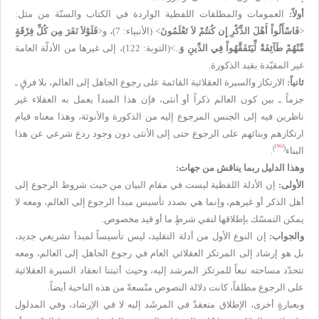
أولاً:
العمومات والمطلقات اللفظية الواردة في الكتاب والسنّة من مثل:
>
فَاسْأَلُواْ أَهْلَ الذِّكْرِ إِن كُنتُمْ لاَ تَعْلَمُونَ
<
(الأنبياء: 7)، و
>
فَلَوْلاَ نَفَرَ مِن كُلِّ فِرْقَةٍ
مِّنْهُمْ طَآئِفَةٌ لِّيَتَفَقَّهُواْ فِي الدِّينِ وَ
..
<
(التوبة: 122)، إلى غيرها من الأدلّة العامة
غير المقيّدة بقيد الذكورة.
ثانياً:
الارتكاز والسيرة العقلائية القائمة على رجوع الجاهل إلى العالم، بلا فرقٍ ـ
جزماً ـ بين كون العالم ذكراً أو أنثى، فإن هذا المبدأ يعمل به العقلاء غير
ناظرين فيه إلى الجنس المرجوع إليه من الذكورة والأنوثة، وهذا معناه قيام
ارتكازهم وبنائهم على الرجوع حتى إلى الأنثى دون وجود ردع شرعي عن هذا
[36]
)
(
البناء
.
وهذا الدليل ربما يناقش من جهات:
الأولى:
إن الأدلة اللفظية ليست في مقام البيان من حيث شروط الرجوع إلى
أهل الذكر أو غيرهم، وإنما هي بصدد تأسيس مبدأ الرجوع إلى العالم، ومعه لا
يمكن التمسّك بإطلاقها لنفي شرطٍ ما أو قيد مخصوص.
والجواب:
إن النوع الأول من أدلة التقليد، ليس تأسيساً لمبدأ تشريعي جديد،
بل هو إرشاد إلى المرتكز العقلائي العام في رجوع الجاهل إلى العالم، ومعه
تتحدّد مساحته تبعاً للمرتكز المرشد إليه، وحيث أثبتنا انعقاد السيرة العقلائية
على الرجوع مطلقاً، كانت دلالة النصوص متّسعةً من هذه الناحية أيضاً.
وبعبارةٍ أخرى، الإطلاق منعقدٌ في المرشَد إليه لا في الإرشاد، وفي المدلول