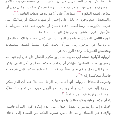
هـ ـ
ما ذكره بعض المعاصرين من أن الشهيد الثاني نفسه في بحث الأمر
بالمعروف والنهي عن المنكر من كتاب الروضة قد ذكر صفات المفتي دون أن
[60]
[59]
)
(
)
(
يتعرّض لصفة الذكورة
، مما يدلّ على أنّ مراده هنا صفات القاضي
.
والمتحصّل عدم وجود أي دليل على إجماع أو شهرة شيعيّة أو إسلاميّة على
شرط الذكورة، بل ربما أمكننا ادعاء الإجماع أو الشهرة على عدم الشرطية، لا
أقلّ قبل القرن العاشر الهجري وفق البيانات المتقدّمة.
الوجه الثاني:
التمسّك بجملة من الروايات التي ادّعي تخصيصها الإفتاء بالرجل،
أو ردعها عن الرجوع إلى المرأة، بحيث تكون مفيدةً لتقييد المطلقات
وتخصيص العمومات، وهذه الروايات هي:
الرواية الأولى:
حسنة أبي خديجة سالم بن مكرم الجمّال قال: قال أبو عبد الله
جعفر بن محمد الصادق’: «إياكم أن يحاكم بعضكم بعضاً إلى أهل الجور، ولكن
انظروا إلى رجل منكم يعلم شيئاً من قضايانا فاجعلوه بينكم، فإني قد جعلته
[61]
)
(
قاضياً، فتحاكموا إليه»
.
وتقريب الاستدلال بالرواية: أنها أحالت إلى الرجل مما يدلّ على أن الذي يمكن
الرجوع إليه في التقليد والفتوى إنما هو الرجل دون المرأة، وبذلك تتقيّد
[62]
)
(
المطلقات ويُردع عن المرتكزات
.
إلا أن هذه الرواية يمكن مناقشتها من جهات:
الأولى:
إنها واردة مورد القضاء، فتدلّ على عدم إمكان كون المرأة قاضية،
والإفتاء غير القضاء، ومعه فلا يمكن تسرية الحكم من القضاء إلى الإفتاء،