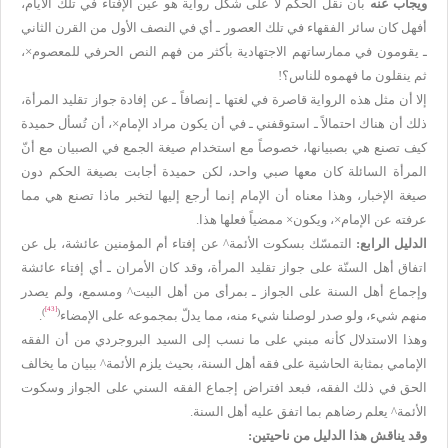
ويجاب عنه
بأن نقل الحكم لا على شكل رواية هو عين الإفتاء في تلك الأيام،
أفهل كان سائر الفقهاء في تلك العصور ـ أي في النصف الأول من القرن الثاني
ـ يقومون في ممارساتهم الاجتهادية بأكثر من فهم النص الحرفي للمعصوم×،
ثم ينقلون ما فهموه للناس؟!
إلا أن مثل هذه الرواية قاصرة في لغتها ـ إنصافاً ـ عن إفادة جواز تقليد المرأة،
ذلك أن هناك احتمالاً ـ استوقفني ـ في أن يكون مراد الإمام×، أن تُسأل حميدة
كيف تصنع هي بصبيانها، خصوصاً مع استخدام صيغة الجمع في الصبيان مع أنّ
المرأة السائلة كان معها صبي واحد، لكن حميدة أجابت بصيغة الحكم دون
صيغة الإخبار، وهذا معناه أن الإمام إنما أرجع إليها لتخبر ماذا تصنع هي مما
عرفته عن الإمام×، ويكون× ممضياً فعلها هذا.
الدليل الرابع:
التمسّك بسكوت الأئمة^ عن إفتاء أم المؤمنين عائشة، بل عن
اتفاق أهل السنّة على جواز تقليد المرأة، وقد كان الأمران ـ أي إفتاء عائشة
وإجماع أهل السنة على الجواز ـ بمرأى من أهل البيت^ ومسمع، ولم يصدر
[43]
)
(
منهم شيء، ولو صدر لوصلنا شيء منه، مما يدلّ بمجموعه على الإمضاء
.
وهذا الاستدلال كأنه مبني على ما نسب إلى السيد البروجردي من أن الفقه
الإمامي بمثابة الحاشية على فقه أهل السنة، بحيث يلزم الأئمة^ ببيان ما يخالف
الحق في ذلك الفقه، فبعد افتراض إجماع الفقه السني على الجواز وسكوت
الأئمة^ يعلم رضاهم بما اتفق عليه أهل السنة.
وقد يناقش هذا الدليل من ناحيتين: