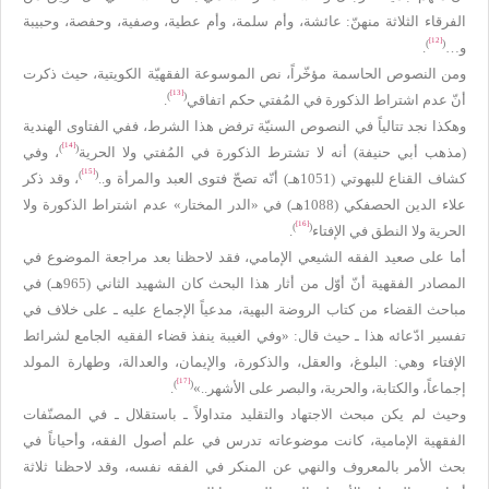
الفرقاء الثلاثة منهنّ: عائشة، وأم سلمة، وأم عطية، وصفية، وحفصة، وحبيبة
[12]
)
(
و…
.
ومن النصوص الحاسمة مؤخّراً، نص الموسوعة الفقهيّة الكويتية، حيث ذكرت
[13]
)
(
أنّ عدم اشتراط الذكورة في المُفتي حكم اتفاقي
.
وهكذا نجد تتالياً في النصوص السنيّة ترفض هذا الشرط، ففي الفتاوى الهندية
[14]
)
(
(مذهب أبي حنيفة) أنه لا تشترط الذكورة في المُفتي ولا الحرية
، وفي
[15]
)
(
كشاف القناع للبهوتي (1051هـ) أنّه تصحّ فتوى العبد والمرأة و..
، وقد ذكر
علاء الدين الحصفكي (1088هـ) في «الدر المختار» عدم اشتراط الذكورة ولا
[16]
)
(
الحرية ولا النطق في الإفتاء
.
أما على صعيد الفقه الشيعي الإمامي، فقد لاحظنا بعد مراجعة الموضوع في
المصادر الفقهية أنّ أوّل من أثار هذا البحث كان الشهيد الثاني (965هـ) في
مباحث القضاء من كتاب الروضة البهية، مدعياً الإجماع عليه ـ على خلاف في
تفسير ادّعائه هذا ـ حيث قال: «وفي الغيبة ينفذ قضاء الفقيه الجامع لشرائط
الإفتاء وهي: البلوغ، والعقل، والذكورة، والإيمان، والعدالة، وطهارة المولد
[17]
)
(
إجماعاً، والكتابة، والحرية، والبصر على الأشهر..»
.
وحيث لم يكن مبحث الاجتهاد والتقليد متداولاً ـ باستقلال ـ في المصنّفات
الفقهية الإمامية، كانت موضوعاته تدرس في علم أصول الفقه، وأحياناً في
بحث الأمر بالمعروف والنهي عن المنكر في الفقه نفسه، وقد لاحظنا ثلاثة