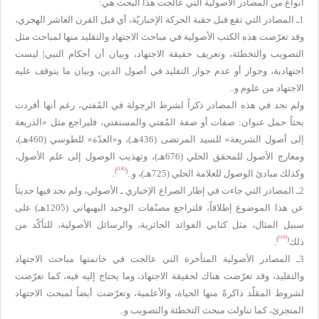
أنواع من المصادر الأصولية التي عالجت هذا البحث هي:
1ـ المصادر التي تقع قبل حقبة الحركة الإخباريّة، أي قبل القرن العاشر الهجري،
وقد تعرّضت هذه الكتب الأصولية في مباحث الاجتهاد والتقليد منها لمباحث مثل
التصويب والتخطئة، وتعريف حقيقة الاجتهاد، وبيان أن أحكام النبي| ليست
اجتهادية، وجواز أو عدم جواز التقليد في أصول الدين، وبيان ما يتوقف عليه
الاجتهاد من علوم و..
ولم نجد في هذه المصادر ذكراً لشرط الرجولة في المُفتي، رغم أنها أفردت
بحثاً حمل عنوان: صفات أو صفة المُفتي والمستفتي، فليراجع مثل «الذريعة
إلى أصول الشريعة» للسيد المرتضى (436هـ)، و«العدّة» للطوسي (460هـ)،
ومعارج الأصول للمحقق الحلي (676هـ)، وتهذيب الوصول إلى علم الأصول،
[18]
)
(
وكذلك مبادئ الوصول للعلامة الحلي (725هـ)، و..
.
2ـ المصادر التي جاءت في إطار الصراع الإخباري ـ الأصولي، ولم نجد فيها حديثاً
عن هذا الموضوع إطلاقاً، فلتراجع مصنّفات الوحيد البهبهاني (1205هـ) على
سبيل المثال، مثل كتابي الفوائد الحائرية، والرسائل الأصولية، للتأكّد من
[19]
)
(
ذلك
.
3ـ المصادر الأصولية المتأخرة التي عالجت في خاتمتها مباحث الاجتهاد
والتقليد، وقد تعرّضت هناك لحقيقة الاجتهاد، وما يحتاج إليه فيه، كما تعرّضت
لشروط المقلّد ذاكرةً منها الحياة، والأعلمية، وتعرّضت أيضاً لمبحث الاجتهاد
المتجزئ، كما تناولت مبحث التخطئة والتصويب و..