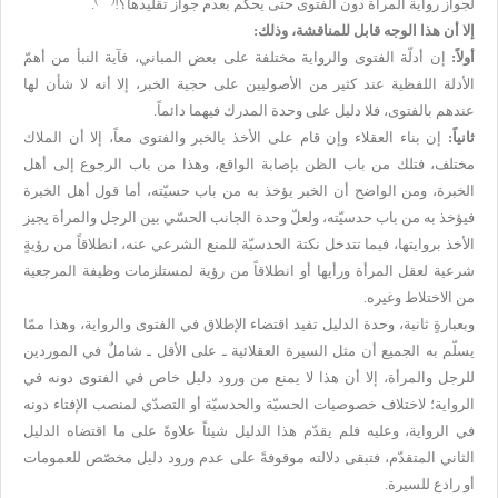
لجواز رواية المرأة دون الفتوى حتى يحكم بعدم جواز تقليدها؟!
.
إلا أن هذا الوجه قابل للمناقشة، وذلك:
أولاً:
إن أدلّة الفتوى والرواية مختلفة على بعض المباني، فآية النبأ من أهمّ
الأدلة اللفظية عند كثير من الأصوليين على حجية الخبر، إلا أنه لا شأن لها
عندهم بالفتوى، فلا دليل على وحدة المدرك فيهما دائماً.
ثانياً:
إن بناء العقلاء وإن قام على الأخذ بالخبر والفتوى معاً، إلا أن الملاك
مختلف، فتلك من باب الظن بإصابة الواقع، وهذا من باب الرجوع إلى أهل
الخبرة، ومن الواضح أن الخبر يؤخذ به من باب حسيّته، أما قول أهل الخبرة
فيؤخذ به من باب حدسيّته، ولعلّ وحدة الجانب الحسّي بين الرجل والمرأة يجيز
الأخذ بروايتها، فيما تتدخل نكتة الحدسيّة للمنع الشرعي عنه، انطلاقاً من رؤيةٍ
شرعية لعقل المرأة ورأيها أو انطلاقاً من رؤية لمستلزمات وظيفة المرجعية
من الاختلاط وغيره.
وبعبارةٍ ثانية، وحدة الدليل تفيد اقتضاء الإطلاق في الفتوى والرواية، وهذا ممّا
يسلّم به الجميع أن مثل السيرة العقلائية ـ على الأقل ـ شاملٌ في الموردين
للرجل والمرأة، إلا أن هذا لا يمنع من ورود دليل خاص في الفتوى دونه في
الرواية؛ لاختلاف خصوصيات الحسيّة والحدسيّة أو التصدّي لمنصب الإفتاء دونه
في الرواية، وعليه فلم يقدّم هذا الدليل شيئاً علاوةً على ما اقتضاه الدليل
الثاني المتقدّم، فتبقى دلالته موقوفةً على عدم ورود دليل مخصّص للعمومات
أو رادع للسيرة.