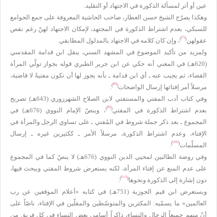
عين أو أثر لمسألة الذكورة في الاجتهاد أو التقليد.
وهكذا يصرّح الشيخ حسن العطار، صاحب الحاشية المعروفة على جمع الجوامع
للسبكي، بعدم اشتراط الذكورة في المجتهد، لإمكان الاجتهاد لهنّ رغم نقص
[7]
)
(
عقولهن
، وإن كان كلامه في الاجتهاد بالمدلول المطابقي.
ولمزيد من تأكيد الموضوع في المشهد السني، ينقل ابن قدامة المقدسي
(620هـ) في المغني أنه حكي عن ابن جرير الطبري قوله بجواز تولّي المرأة
القضاء، ثم يجيب عنه ـ أي ابن قدامة ـ بأنه يجوز لها أن تكون مفتيةً لا قاضية،
[8]
)
(
مرسلاً أمر إفتائها إرسال الواضحات
.
وفي كتاب أدب المفتي والمستفتي لابن الصلاح الشهرزوري (643هـ) تصريح
[9]
)
(
بعدم اشتراط الذكورة في المفتي
، وينصّ الإمام النووي (676هـ) في
المجموع ـ بعد ذكر جملة شروط في المُفتي ـ على تساوي الرجل والمرأة في
الإفتاء، وعدم اشتراط الذكورة، مرسلاً الأمر ـ ككثيرين غيره ـ إرسال
[10]
)
(
المسلّمات
.
وفي روضة الطالبين لمحيي الدين النووي (676هـ) لا ينصّ كما في المجموع
على عدم المنع عن إفتاء المرأة، لكنه يستعرض شروط المفتي ويبحث فيها،
[11]
)
(
دون إشارة إلى الذكورة ونحوها
.
ويستعرض ابن قيم الجوزية (751هـ) في كتابه «أعلام الموقعين عن رب
العالمين» ما يسمّيه: المكثرين والمتوسّطين والمقلّين في الإفتاء، ناصّاً على
أنّ منهم جميعاً الرجال والنساء، ذاكراً أسامي بعض النساء في كل فريق من