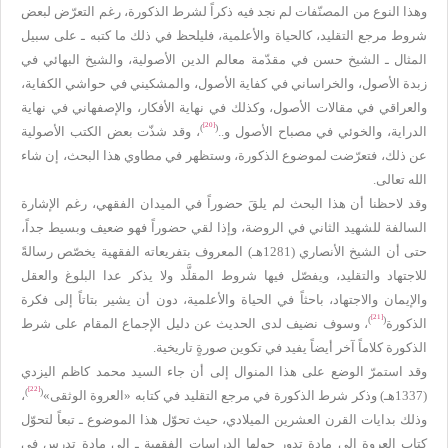
وهذا النوع من المصنّفات لم نجد فيه ذكراً لشرط الذكورة، رغم التعرّض لبعض
شروط مرجع التقليد، كالحياة والأعلمية، فليلحظ في ذلك ما كتبه ـ على سبيل
المثال ـ الشيخ حسن في مقدّمة معالم الدين الأصولية، والشيخ البهائي في
زبدة الأصول، والخراساني في كفاية الأصول، والمشكيني في حواشي الكفاية،
والعراقي في مقالات الأصول، وكذلك في نهاية الأفكار، والإصفهاني في نهاية
[20]
)
(
الدراية، والخوئي في مصباح الأصول و..
، وقد شذّت بعض الكتب الأصولية
عن ذلك، فتعرّضت لموضوع الذكورة، وستظهر في مطاوي هذا البحث، إن شاء
الله تعالى.
وقد لاحظنا أن هذا البحث لم يلقَ حضوراً في الميدان الفقهي، رغم الإشارة
السالفة للشهيد الثاني في الروضة، وإذا لقي حضوراً فهو ضعيف وبسيط جداً،
حتى أن الشيخ الأنصاري (1281هـ) المعروف بتفريعاته الفقهية يخصّص رسالةً
للاجتهاد والتقليد، ويفصّل فيها شروط المقلَّد ولا يذكر عدا البلوغ والعقل
والإيمان والاجتهاد، باحثاً في الحياة والأعلمية، دون أن يشير بتاتاً إلى فكرة
[21]
)
(
الذكورة
، وسوف نضيف لدى الحديث عن دليل الإجماع المقام على شرط
الذكورة كلاماً آخر أيضاً يفيد في تكوين صورةٍ تاريخية.
وقد استمرّ الوضع على هذا المنوال إلى أن جاء السيد محمد كاظم اليزدي
[22]
)
(
(1337هـ) وذكر شرط الذكورة في مرجع التقليد في كتابه «العروة الوثقى»
،
وذلك بدايات القرن العشرين الميلادي، حيث تحوّل هذا الموضوع ـ تبعاً لتحوّل
كتاب العروة إلى مادة تدور حولها الدراسات الفقهية ـ إلى مادة تدرس في