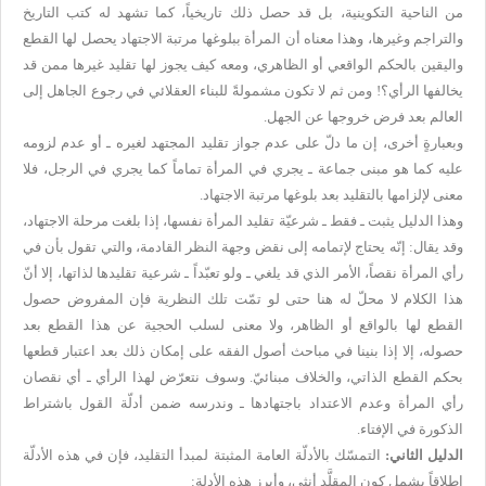
من الناحية التكوينية، بل قد حصل ذلك تاريخياً، كما تشهد له كتب التاريخ
والتراجم وغيرها، وهذا معناه أن المرأة ببلوغها مرتبة الاجتهاد يحصل لها القطع
واليقين بالحكم الواقعي أو الظاهري، ومعه كيف يجوز لها تقليد غيرها ممن قد
يخالفها الرأي؟! ومن ثم لا تكون مشمولةً للبناء العقلائي في رجوع الجاهل إلى
العالم بعد فرض خروجها عن الجهل.
وبعبارةٍ أخرى، إن ما دلّ على عدم جواز تقليد المجتهد لغيره ـ أو عدم لزومه
عليه كما هو مبنى جماعة ـ يجري في المرأة تماماً كما يجري في الرجل، فلا
معنى لإلزامها بالتقليد بعد بلوغها مرتبة الاجتهاد.
وهذا الدليل يثبت ـ فقط ـ شرعيّة تقليد المرأة نفسها، إذا بلغت مرحلة الاجتهاد،
وقد يقال: إنّه يحتاج لإتمامه إلى نقض وجهة النظر القادمة، والتي تقول بأن في
رأي المرأة نقصاً، الأمر الذي قد يلغي ـ ولو تعبّداً ـ شرعية تقليدها لذاتها، إلا أنّ
هذا الكلام لا محلّ له هنا حتى لو تمّت تلك النظرية فإن المفروض حصول
القطع لها بالواقع أو الظاهر، ولا معنى لسلب الحجية عن هذا القطع بعد
حصوله، إلا إذا بنينا في مباحث أصول الفقه على إمكان ذلك بعد اعتبار قطعها
بحكم القطع الذاتي، والخلاف مبنائيّ. وسوف نتعرّض لهذا الرأي ـ أي نقصان
رأي المرأة وعدم الاعتداد باجتهادها ـ وندرسه ضمن أدلّة القول باشتراط
الذكورة في الإفتاء.
الدليل الثاني:
التمسّك بالأدلّة العامة المثبتة لمبدأ التقليد، فإن في هذه الأدلّة
إطلاقاً يشمل كون المقلَّد أنثى، وأبرز هذه الأدلة: