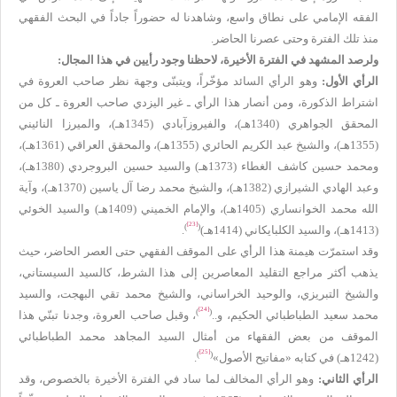
الفقه الإمامي على نطاق واسع، وشاهدنا له حضوراً جاداً في البحث الفقهي
منذ تلك الفترة وحتى عصرنا الحاضر.
ولرصد المشهد في الفترة الأخيرة، لاحظنا وجود رأيين في هذا المجال:
الرأي الأول:
وهو الرأي السائد مؤخّراً، ويتبنّى وجهة نظر صاحب العروة في
اشتراط الذكورة، ومن أنصار هذا الرأي ـ غير اليزدي صاحب العروة ـ كل من
المحقق الجواهري (1340هـ)، والفيروزآبادي (1345هـ)، والميرزا النائيني
(1355هـ)، والشيخ عبد الكريم الحائري (1355هـ)، والمحقق العراقي (1361هـ)،
ومحمد حسين كاشف الغطاء (1373هـ) والسيد حسين البروجردي (1380هـ)،
وعبد الهادي الشيرازي (1382هـ)، والشيخ محمد رضا آل ياسين (1370هـ)، وآية
الله محمد الخوانساري (1405هـ)، والإمام الخميني (1409هـ) والسيد الخوئي
[23]
)
(
(1413هـ)، والسيد الكلبايكاني (1414هـ)
.
وقد استمرّت هيمنة هذا الرأي على الموقف الفقهي حتى العصر الحاضر، حيث
يذهب أكثر مراجع التقليد المعاصرين إلى هذا الشرط، كالسيد السيستاني،
والشيخ التبريزي، والوحيد الخراساني، والشيخ محمد تقي البهجت، والسيد
[24]
)
(
محمد سعيد الطباطبائي الحكيم، و..
، وقبل صاحب العروة، وجدنا تبنّي هذا
الموقف من بعض الفقهاء من أمثال السيد المجاهد محمد الطباطبائي
[25]
)
(
(1242هـ) في كتابه «مفاتيح الأصول»
.
الرأي الثاني:
وهو الرأي المخالف لما ساد في الفترة الأخيرة بالخصوص، وقد