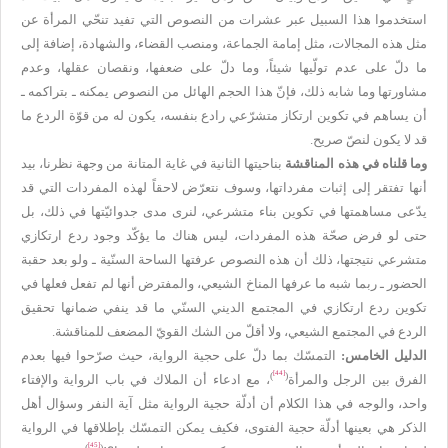
استخدموا هذا السبيل عبر عشرات من النصوص التي تفيد تنحّي المرأة عن
مثل هذه المجالات، مثل إمامة الجماعة، ومنصب القضاء، والشهادة، إضافة إلى
ما دلّ على عدم تولّيها شيئاً، وما دلّ على ضعفها، ونقصان عقلها، وعدم
مشاورتها وما شابه ذلك، فإنّ هذا الحجم الهائل من النصوص يمكنه ـ بتراكمه ـ
أن يساهم في تكوين ارتكاز متشرّعي رادع بنفسه، يكون له من قوّة الردع ما
قد لا يكون لنصّ صريح.
وما قلناه في هذه المناقشة
بناحيتها الثانية في غاية المتانة من وجهة نظرنا، بيد
أنها تفتقر إلى إثبات مفرداتها، وسوف نتعرّض لاحقاً لهذه المفردات التي قد
يدّعى مساهمتها في تكوين بناء متشرعي، لنرى مدى جدوائيّتها في ذلك، بل
حتى لو فرض صحّة هذه المفردات، ليس هناك ما يؤكّد وجود ردع ارتكازي
متشرعي نتيجتها، ذلك أن هذه النصوص عرفتها الساحة السنّية ـ ولو بعد حقبة
الحضور ـ ربما شبه ما عرفها المناخ الشيعي، والمفترض أنها لم تفعل فعلها في
تكوين ردع ارتكازي في المجتمع الديني السنّي ما قد ينفي ضمانها تحقيق
الردع في المجتمع الشيعي، ولا أقلّ من الشك القويّ المضعف للمناقشة.
الدليل الخامس:
التمسّك بما دلّ على حجية الرواية، حيث صرّحوا فيها بعدم
[44]
)
(
الفرق بين الرجل والمرأة
، مع ادعاء أن الملاك في باب الرواية والإفتاء
واحد، والوجه في هذا الكلام أن أدلّة حجية الرواية مثل آية النفر وسؤال أهل
الذكر هي بعينها أدلّة حجية الفتوى، فكيف يمكن التمسّك بإطلاقها في الرواية
[45]
)
(