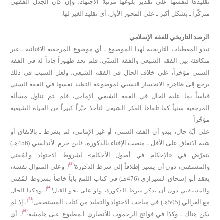
تقليدها لنفسها على تقدير بلوغها مرتبة الاجتهاد، وإن كان الجدل الفقهي
متركّزاً ـ بشكل أكبر ـ على المحور الأول، أي تقليد الغير لها.
الرصد التاريخي للفقه الإسلامي
تبدو المعطيات التاريخية لهذا الموضوع ـ أي موضوع المرجعية الافتائية ـ غير
متكافئة بين الفقه الشيعي والفقه السنّي، فلم نجد ظهوراً جاداً له في الفقه
السني مؤخراً، على خلاف الحال في الفقه الشيعي، ولعل السبب في ذلك
يرجع إلى ظاهرة الانحسار النسبي لموضوعة التقليد نفسها في الفقه السني
قياساً بما عليه الحال في الفقه الشيعي الإمامي، فلم يتم تناول مسألة
المرجعية سنياً كما تلقاها الفكر الشيعي لتأخذ حيّزاً كبيراً من الحياة الشيعية
مؤخّراً.
على أيّة حال، يبدو أن الفقه السني، أو غير الإمامي، لم يشرط ـ بالاتفاق أو
شبه الاتفاق على الأقل ـ منصب الإفتاء بالذكورة، فابن حزم الأندلسي (456هـ)
يتعرّض في «الإحكام في أصول الأحكام» لشروط الاجتهاد والمُفتي
[3]
)
(
والمستفتي، دون أن يشير إطلاقاً إلى شرط الذكورة
. وعلى المنوال نفسه،
يعقد أبو إسحاق الشيرازي (476هـ) في كتاب اللمع باباً خاصاً بشروط المُفتي
[4]
)
(
والمستفتي دون أن يذكر شرط الذكورة، ولو على نحو القيل
، وهكذا الحال
[5]
)
(
مع الغزالي (505هـ) في مباحث الاجتهاد والتقليد من كتاب المستصفى
، إذ لم
[6]
)
(
يكن هناك ـ وكذا في فواتح الرحموت للأنصاري المطبوع على هامشه
ـ أي