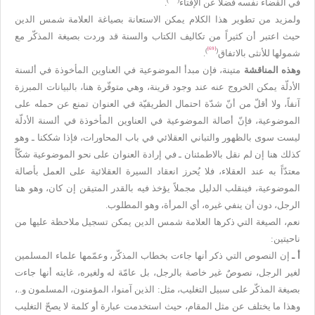
في القضاء نفسه فضلاً عن الإفتاء
.
ولمزيد من تطوير هذا الكلام يمكن الاستعانة بصياغة العلامة شمس الدين
حيث اعتبر أن كثيراً من تكاليف الكتاب والسنة قد وردت بصيغة المذكّر مع
[69]
)
(
شمولها للأنثى بالاتفاق
.
وهذه المناقشة
متينة، فإن مبدأ الموضوعية في العناوين المأخوذة في ألسنة
الأدلّة يمكن الخروج عنه عند وجود قرينة، وهي متوفّرة هنا، بالبيانات المبرزة
آنفاً، ولا أقلّ من أنّ شدّة احتمال الطريقيّة في العنوان تمنع عن حمله على
الموضوعية، فإنّ أصالة الموضوعية في العناوين المأخوذة في ألسنة الأدلّة
ليست سوى بالظهور والتباني العقلائي في باب المحاورات، فإذا شككنا ـ وهو
كذلك هنا إن لم نقل بالاطمئنان ـ في إرادة العنوان على نحو الموضوعية شكّاً
معتدّاً به عند العقلاء، فلا يُحرز انعقاد السيرة العقلائية على العمل بأصالة
الموضوعية، فينقلب الدليل مجملاً يؤخذ فيه بالقدر المتيقن إن كان، وهو هنا
الرجل، دون أن ينفي غيره، أي المرأة، وهو المطلوب.
نعم، الصيغة التي ذكرها العلامة شمس الدين يمكن تسجيل ملاحظة عليها من
ناحيتين:
أ ـ
إن النصوص التي ذكر أنها جاءت بخطاب المذكّر، وعمّمها علماء المسلمين
لغير الرجل، نصوصٌ غير خاصة بالرجل، بل عامّة له ولغيره، غايته أنها جاءت
بصيغة المذكّر على سبيل التغليب، مثل: الذين آمنوا، المؤمنون، المسلمون و..،
وهذا ما يختلف عن مثل المقام، حيث استخدمت عبارة أو كلمة لا يصحّ التغليب