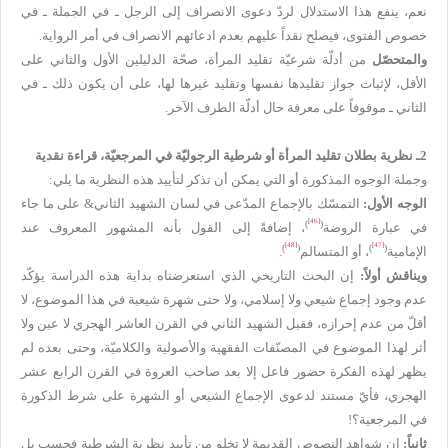
نعم، ينفع هذا الاستدلال لردّ دعوى الانصراف إلى الرجل ـ في الجملة ـ في
خصوص الفتوى، فيصلح نقداً عليهم بعدم ادعائهم الانصراف في أمر الرواية.
والمتحصّل
من أدلّة شرعيّة تقليد المرأة، صحّة الدليلين الأول والثاني على
الأقل، لإثبات جواز تقليدها نفسها وتقليد غيرها لها، على أن يكون ذلك ـ في
الثاني ـ موقوفاً على معرفة حال أدلّة الطرف الآخر.
2ـ نظرية بطلان تقليد المرأة أو شرطية الرجوليّة في المرجعيّة، قراءة نقدية
وجملة الوجوه المذكورة أو التي يمكن أن تذكر لتأييد هذه النظرية ما يلي:
الوجه الأول:
التمسّك بالإجماع المدّعى في لسان الشهيد الثاني& على ما جاء
[46]
)
(
في عبارة الروضة
، إضافةً إلى القول بأنه المشهور المعروف عند
[48]
[47]
)
(
)
(
الإمامية
، أو المتسالم
.
ويناقش أولاً:
إن البحث التاريخي الذي استعرضناه بداية هذه الدراسة يؤكّد
عدم وجود إجماع شيعي ولا إسلامي، ولا حتى شهرة شيعية في هذا الموضوع، لا
أقلّ من عدم إحرازه، فقبل الشهيد الثاني في القرن العاشر الهجري لا عين ولا
أثر لهذا الموضوع في المصنّفات الفقهية والأصولية والكلاميّة، وحتى بعده لم
يظهر لهذه الفكرة حضور فاعل إلا بعد صاحب العروة في القرن الرابع عشر
الهجري، فأيّ مستند لدعوى الإجماع الشيعي أو الشهرة على شرط الذكورة
في المرجعية؟!
ثانياً:
إن شواهد النصوص القديمة لا تخلو من تأييد نظرية الشرطية فحسب بل