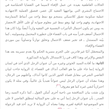
الحالات العاطفية بعيدة عن عمل الإفتاء لاسيما في القضايا الحسّاسة في
الاجتماع البشري التي يواجهها الفقيه كل عصر، فتصوّر العملية الاجتهادية
عملية سكونية تصوّر كلاسيكي ينسجم مع نمط واحد من أنماط الممارسة
الاجتهادية، وفهم واحد لها، وهو نمط غير معلوم صوابه أو على الأقل الانحصار
به، ومن ثم يكون احتمال التأثيرات النفسية في الفقيه وارداً أيضاً، وإذا كان هذا
الاحتمال أضعف قدراً منه في باب القضاء فإن خطورة المحتمل وشموليته ـ كما
بيّنه المستدل ـ قد تجبر ضعف الاحتمال وتخلق توازناً وتساوياً بين موردي
القضاء والإفتاء.
والمتحصّل أننّا غير قادرين على الجزم بتسرية الحكم ولا بعدم تسريته بعد هذا
النقض والإبرام، وهذا كاف في ردّ الاستدلال بالرواية المذكورة.
الثانية:
ما أفاده السيد الخوئي وغيره من أن عنوان الرجل الذي أخذ في لسان
الرواية إنما جاء على ما هو الغالب آنذاك في القضاء، إذ الرواية جاءت لبيان
القاضي الشرعي مقابل قضاة الجور الذين كانوا آنذاك، وأغلبهم من الرجال،
وهذا معناه أن عنوان الرجل ليس عنواناً تعبدياً بل غالبياً، وفي مثله لا يكون
[67]
)
(
احترازياً لنفي غيره كما هو معروف
.
وإن شئت بيان المناقشة من ناحية أخرى أمكن القول ـ كما ذكره السيد رضا
الصدر ـ بأن عنوان الرجل إنما أتي به على نحو المثالية لمطلق القاضي لا على
نحو الموضوعية النافية لغيره، وهذا معناه أن الرواية لا تريد أخذ قيد الرجولة
[68]
)
(