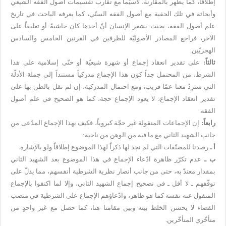
إطلاقاً، كما يظهر بالمقارنة، لاسيّما مع تقارب تقسيمات أصول الفقه الشيعي
وأبحاثه في تلك الحقبة مع أصول الفقه السنّي، كما يعرفه الباحث في تاريخ
علم أصول الفقه، بحيث يشعر الإنسان أنّ أحدها كان حاشيةً أو تعليقاً على
الآخر، فراجع المصادر الأصوليّة للطرفين في القرنين الخامس والسادس
الهجريّين.
ثالثاً:
على تقدير انعقاد إجماع أو شهرة شيعيّة أو حتّى إسلامية على هذا
الشرط، من المحتمل جداً كون هذا الإجماع مدركياً مستنداً إلى جملة الأدلّة
التي ستَرِدُ معنا عمّا قريب، ومع احتمال المدركية، إن لم نقل بالظن بها على
تقدير انعقاد الإجماع، لا يعود الإجماع حجة، كما هو الصحيح في علم أصول
الفقه.
رابعاً:
إن الإجماعات المنقولة غير حجّة كبروياً، فكيف بهذا الإجماع المدّعى من
جانب الشهيد الثاني مع ما فيه من الوهن من ناحية:
أ ـ
رصدنا للمصنّفات التي لم نجد لها ذكراً لهذا الموضوع إطلاقاً ولو بالإشارة.
ب ـ
عدم تكرّر ظاهرة ادّعاء الإجماع في هذا الموضوع بعد الشهيد الثاني
بمقدار معتدّ به، حتى من جانب أنصار نظرية الشرطية أنفسهم، مما يدلّ على
توقّفهم ـ لا أقل ـ في تصحيح إجماع الشهيد الثاني، وإلا لما اكتفوا بالإجماع
المنقول عنه نفسه كما هو ظاهر، وادّعاؤهم الإجماع على الشرطية في منصب
القضاء لا يحسن الخلط بينه وبين مقامنا هنا، كما حصل مع غير واحدٍ من
متأخّري المتأخّرين.