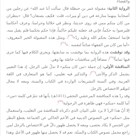
والقضاء.
الرواية الثانية:
مقبولة عمر بن حنظلة قال: سألت أبا عبد الله× عن رجلين من
أصحابنا بينهما منازعة في دين أو ميراث، قلت: فكيف يصنعان؟ قال: «ينظران
من كان منكم ممن قد روى حديثنا، ونظر في حلالنا وحرامنا، وعرف أحكامنا
فليرضوا به حكماً، فإني قد جعلته عليكم حاكماً، فإذا حكم بحكمنا فلم يقبل منه،
[74]
)
(
فإنما استخفّ بحكم الله وعليه ردّ»
، ومثل هذه المقبولة الخبر المعروف:
[75]
)
(
«أما من كان من الفقهاء صائناً لنفسه ..»
.
وقد نوقشت
هذه الرواية بما نوقشت به سابقتها، ويجري الكلام فيها كما جرى
[76]
)
(
فيها تماماً
، مضافاً إلى مناقشات خاصّة بها وهي:
المناقشة الأولى:
إن جملة «من كان منكم» لا تدلّ على الرجل، إذ هذا التعبير
[77]
)
(
يشمل الذكر والأنثى
، والتذكير فيه تغليبي، كما هو المتعارف في اللغة
العربية، وفي ألسنة التشريعات الواردة في الكتاب والسنة، ومعه لا مجال
لتوهّم الاختصاص بالرجل.
وقد ردّ هذه المناقشة المرعشي النجفي (1411هـ) بأنها قد تتمّ في كلمة «من»،
[78]
)
(
أما كلمة «منكم» فهي ظاهرة في الرجولية
.
إلا أنّ هذا الردّ لا يرد على البيان الذي ذكرناه للمناقشة من التغليب، واستعمال
مثل «منكم» في النصوص الدينية في الأعم الحاكي عن الجماعة بقطع النظر
عن الجنس لا يكاد يحصى، ومعه لا يحصل ظهور دالّ في الاختصاص بالرجل لمن
راجع مجمل نصوص الكتاب والسنّة، نعم قد لا يحصل منها ظهور في الأعمّ، وهذا