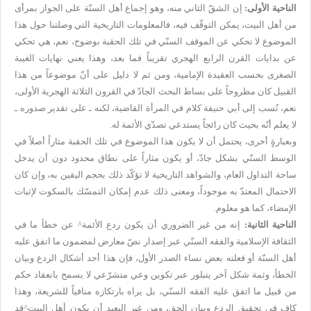
الناحية الأولى:
إن الشقّ الثاني منه، وهو إجماع أهل السنّة على الجواز بمرأى
من أهل البيت، يمكن التوقّف فيه، فالمعلومات التاريخية التي وصلتنا حول هذا
الموضوع لا تحكي عن الموقف السنّي في تلك الحقبة بوضوح، نعم، هي تحكي
عن بدايات القرن الرابع الهجري تقريباً فما بعد، وهذا يعني نهايات الغيبة
الصغرى بحسب العقيدة الإمامية، ومن ثم لا دليل على أنّ موضوعاً من هذا
القبيل كان مطروحاً على بساط البحث الجادّ في القرون الثلاثة الهجرية الأولى،
نعم، نُسب إلى أبي حنيفة كلام في المرأة القاضية، لكنه ـ على تقدير صدوره ـ
لا يعلم أنّه بحيث كان رائجاً يستدعي تصدّي الأئمة له.
وبعبارةٍ أخرى، يحتمل أن لا يكون هذا الموضوع في تلك الحقبة مثاراً أصلاً في
الوسط السنّي بشكل جادّ، أو يكون مثاراً على نطاق محدود دون أن يدخل
ساحة التداول العام، والشواهد التاريخية لا تؤكّد ذلك بحجم اليقين به، وإن كان
الاحتمال المعتدّ به موجوداً، ومعنى ذلك عدم إمكان التمسّك بالسكوت لإثبات
الإمضاء، كما هو معلوم.
الناحية الثانية:
إنه من غير الضروري أن يكون ردع الأئمة^ عن خطأ ما في
الثقافة الإسلامية والفقه السنّي عبر إصدار نصّ معارض لمضمون ما اتفق عليه
أهل السنّة أو فعلته بعض نساء الصدر الأول، فإن هذا أحد أشكال الردع وبيان
الخطأ، وثمة شكل آخر يتبلور عبر تكوين وعي متشرّعي لا يسمح بانعقاد حكم
من قبيل ما اتفق عليه الفقه السنّي، بل يراه بارتكازه منافياً للشريعة، وهذا
كافٍ في تحقيق الردع وبيان الحق، ومن غير البعيد أن يكون أهل البيت^قد