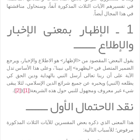
في تفسيرهم الآيات الثلاث المذكورة آنفاً، وسنحاول مناقشتها
في هذا المجال أيضاً.
1 ـ الإظهار بمعنى الإخبار
والإطلاع ـــــــ
يقول البعض: المقصود من <الإظهار> هو الاطلاع والإخبار، ويرجع
الضمير المتصل في <ليظهره> إلى نبينا’، وعلى هذا الأساس تدل
الآية على أن ربنا تعالى أرسل النبي بالهداية ودين الحق كي
يطلعه (النبي) ويخبره عن جميع شرائع الدين الإسلامي، لئلا يبقى
شيء غير معروف ومجهول للنبي حول هذه الشريعة(
[1]
)(
[2]
).
نقد الاحتمال الأول ـــــــ
هذا المعنى الذي ذكره بعض المفسرين للآيات الثلاث المذكورة
مرفوض؛ للأسباب التالية: