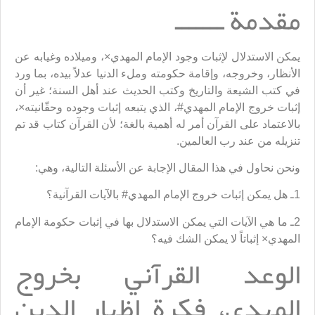
مقدمة ـــــــ
يمكن الاستدلال لإثبات وجود الإمام المهدي×، وميلاده وغيابه عن
الأنظار، وخروجه، وإقامة حكومته وملء الدنيا عدلاً بيده، بما ورد
في كتب الشيعة والتاريخ وكتب الحديث عند أهل السنة؛ غير أن
إثبات خروج الإمام المهدي#، الذي يتبعه إثبات وجوده وحقّانيته×،
بالاعتماد على القرآن أمر له أهمية بالغة؛ لأن القرآن كتاب قد تم
تنزيله من عند رب العالمين.
ونحن نحاول في هذا المقال الإجابة عن الأسئلة التالية، وهي:
1ـ هل يمكن إثبات خروج الإمام المهدي# بالآيات القرآنية؟
2ـ ما هي الآيات التي يمكن الاستدلال بها في إثبات حكومة الإمام
المهدي× إثباتاً لا يمكن الشك فيه؟
الوعد القرآني بخروج
المهدي، فكرة إظهار الدين