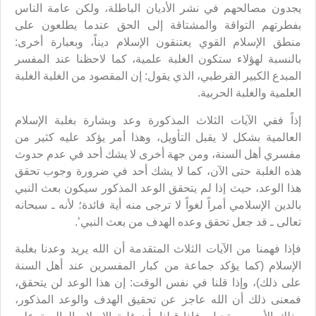
يجدون مصالحهم في نشر الأديان الباطلة، ولكن عامة الناس
بفطرتهم التواقة والمشتاقة إلى الحق عندما يطلعون على
منطق الإسلام القوي يعتنقون الإسلام ديناً، وبعبارة أخرى:
بالنسبة لهؤلاء ستكون الغلبة علمية، كما لاحظنا عند المفسر
المبدع الكبير القرطبي، الذي يقول: إن المقصود من الغلبة الغلبة
العلمية والغلبة الحربية.
إذاً ففي الآيات الثلاث المذكورة وعد وبشارة بغلبة الإسلام
العالمية بشكل لا يقبل التأويل، وهذا أمر يؤكد عليه كثير من
مفسري أهل السنة، ومن جهة أخرى لا يشك أحد في عدم حدوث
هذه الغلبة حتى الآن، كما لا يشك أحد في ضرورة وجوب تحقق
هذا الوعد، حيث إذا لم يتحقق الوعد المذكور سيكون بعث النبي
بالدين الإسلامي أمراً لغواً لا ترجى منه أية فائدة؛ لأنه ـ سبحانه
تعالى ـ قد جعل تحقق وعده الهدف من بعث النبي’.
فإذا فهمنا من الآيات الثلاث المتقدمة أن الله يريد وعدنا بغلبة
الإسلام (كما يؤكد جماعة من كبار المفسرين عند أهل السنة
على ذلك)، وإذا قلنا في نفس الوقت: إن هذا الوعد لن يتحقق،
فمعنى ذلك أن الله عاجز عن تحقيق الهدف والوعد المذكور،