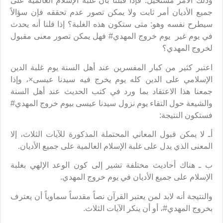
وذلك الأمر مستحيل. فإذا قبلنا بأن غلبة الإسلام العالمية على
جميع الأديان أمر ثابت ولا يمكن تصور عدم تحققه فإن سؤالاً
سيطرح نفسه وهو: متى ستكون هذه الغلبة؟ إذا قلنا أنه يحدث
في يوم غير يوم خروج المهدي# فهل يمكن تصور معنى مقبول
لخروج المهدي؟
اعتبر كثير من كبار المفسرين عند أهل السنة يوم غلبة الدين
الإسلامي على الدين كله يوم يخرج فيه سيدنا عيسى×، وإذا
جمعنا هذا الاعتقاد بما ورد في كتب الحديث عند أهل السنة
والشيعة حول التقاء يوم نزول سيدنا عيسى بيوم خروج المهدي#
فستكون النتيجة:
أـ لا يمكن قبول المعاني المحتملة المذكورة للآيات الثلاث، إلا
المعنى الذي يدل على غلبة الإسلام العالمية على جميع الأديان.
ب ـ هناك أحاديث مختلفة تشير إلى كون الوعد الإلهي بغلبة
الإسلام على جميع الأديان في يوم خروج المهدي.
والنتيجة أنه لابد لمن يعتبر القرآن نصاً مقدساً سماوياً أن يعترف
بخروج المهدي#، أو أن ينكر الآيات الثلاث.