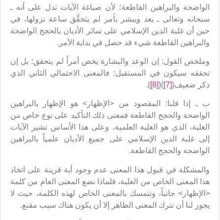
الواضحة والبراهين القاطعة؛ لأن صياغة الآيات تدل على أنه ـ
سبحانه وتعالى ـ يعد ويبشر بأمر لم يتحقَّق ساعة نزولها، في
حين أن غلبة الدين الإسلامي على سائر الأديان بالحجج الواضحة
والبراهين القاطعة شيء قد حصل في بداية الأمر.
وملخص القول: إن الوعد والبشارة يخص أمراً لم يتحقق؛ بل إن
تحققه سيكون في المستقبل؛ فالمعنى الاحتمالي الثاني الذي
ذكر ضعيف(
[7]
)(
[8]
).
ب ـ إذا قلنا: المقصود من <الإظهار> هو الإظهار بالبراهين
الواضحة والحجج القاطعة فمعنى ذلك التأكيد على نوع خاص من
الغلبة، الذي هو الغلبة العلمية، وعلى هذا الأساس تشير الآيات
إلى غلبة الدين الإسلامي على جميع الأديان علمياً بالبراهين
الواضحة والحجج القاطعة.
والمشكلة في قبول هذا المعنى عدم وجود أية قرينة على اتخاذ
هذا المعنى الخاص من الغلبة، فلماذا نضع المعنى العام من كلمة
<الإظهار> جانباً، ونتمسك بالمعنى الخاص لهذه الكلمة، حيث لا
يجوز لنا أن نترك المعنى الظاهر إلا أن يكون هناك سبب مقنع.