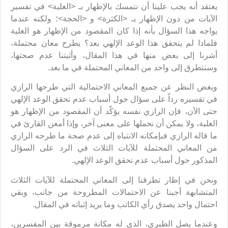
يعتقد أنه يجب علينا أن نتمسك بالإظهار بـ <الغلبة> في تفسير
الآيات من دون الإظهار بـ <الكثرة> و <الحجة>؛ ولكنه عندما
يواجه هذا السؤال بأنه إذا كان المقصود من الإظهار هو الغلبة
فلماذا لم يتحقق هذا الوعد الإلهي بعد؟ يطرح معان محتملة،
أشرنا إلى بعض منها في هذا المقال، وأثبتنا عدم صحتها،
وسنتطرق إلى واحد من المعاني المحتملة في ما بعد.
وبغض النظر عن جميع المعاني الاحتمالية التي طرحها الرازي
في تفسيره رداً على سؤال حول أسباب عدم تحقق الوعد الإلهي
حتى الآن، فإن الرازي نفسه يؤكّد أن المقصود من الإظهار هو
الغلبة، ولا يمكن أن نحملها على معنى آخر، وإذا أمعن القارئ في
ما قاله الرازي فبإمكانه الانتباه إلى عدم صحة ما طرحه الرازي
من المعاني المحتملة للآيات الثلاث في الرد على السؤال
المذكور حول أسباب عدم تحقق الوعد الإلهي.
ونحن في إطار تطرقنا إلى المعاني المحتملة للآيات الثلاث
المتشابهة أجبنا عن الاحتمالات المطروحة من جانب، وبقي
احتمال واحد يصدق رأي الكاتب وما يريد إثباته في المقال.
وعندما يصل الطبري، الذي له مكانة مرموقة بين المفسرين،