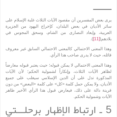
ـــــــ
يرى بعض المفسرين أن مقصود الآيات الثلاث غلبة الإسلام على
سائر الأديان في بعض البلدان، كإخراج اليهود من الجزيرة
العربية، وإبعاد النصارى من الشام، وسحق المجوس في
بلادهم(
[11]
).
وهذا المعنى الاحتمالي كالمعنى الاحتمالي السابق غير معروف
قائله، حيث لا يدرى صاحب هذا الرأي.
وهذا المعنى الاحتمالي لا يمكن قبوله؛ حيث يعتبر قبوله معارضاً
لظاهر الآيات الثلاث، وإنكاراً لشمولية الحكم؛ لأن الآيات
المذكورة تدل على أن الدين الإسلامي سيغلب على جميع
الأديان، ولا يمكن حمل كلمة <كل> على كلمة <البعض> من دون
قرينة دالة على ذلك، فيعارض قبول هذا الرأي الأخير ظاهر
الآيات وشمولية الحكم.
5 ـ ارتباط الإظهار برحلـــتي