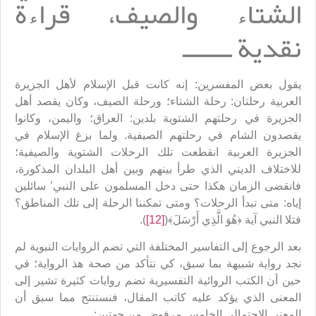
الشتاء والصيف، قراءة
نقدية ـــــــ
يقول بعض المفسرين: إنه كانت قبل الإسلام لأهل الجزيرة
العربية رحلتان: رحلة الشتاء؛ ورحلة الصيف، وكان يقصد أهل
الجزيرة في رحلتهم الشتوية بلدين: العراق؛ واليمن، وكانوا
يقصدون الشام في رحلتهم الصيفية. ولما بزغ الإسلام في
الجزيرة العربية انقطعت تلك الرحلات الشتوية والصيفية؛
للاختلاف الديني الذي طرأ بينهم وبين أهل البلدان المذكورة،
فانقضى الزمان هكذا حتى دخل المسلمون على النبي’ سائلين
إياه: متى تبدأ الرحلات؟ ومتى تمكننا الرحلة إلى تلك المناطق؟
فتلا النبي آية ﴿هُوَ الَّذِي أَرْسَلَ﴾(
[12]
).
بعد الرجوع إلى التفاسير المختلفة التي تضم الروايات النبوية لم
نجد رواية شبيهة بما سبق، كي نتأكد من صحة هذ الرواية؛ في
حين أن الكتب الروائية التفسيرية تضم روايات كثيرة تشير إلى
المعنى الذي يؤكد عليه كاتب المقال، فنستنتج مما سبق أن
المعنى الاحتمالي الخامس مرفوض من جهتين: