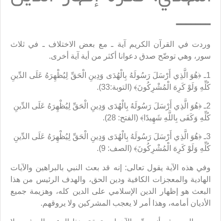
ـــــــ
وردت في القرآن الكريم آية ـ مع بعض الاختلاف ـ في ثلاث
سور، وهي توضّح صدق دعوانا أكثر من أية آية أخرى.
1ـ ﴿هُوَ الَّذِي أَرْسَلَ رَسُولَهُ بِالْهُدَى وَدِينِ الْحَقِّ لِيُظْهِرَهُ عَلَى الدِّينِ
كُلِّهِ وَلَوْ كَرِهَ الْمُشْرِكُونَ﴾ (التوبة:33).
2ـ ﴿هُوَ الَّذِي أَرْسَلَ رَسُولَهُ بِالْهُدَى وَدِينِ الْحَقِّ لِيُظْهِرَهُ عَلَى الدِّينِ
كُلِّهِ وَكَفَى بِاللَّهِ شَهِيدًا﴾ (الفتح: 28).
3ـ ﴿هُوَ الَّذِي أَرْسَلَ رَسُولَهُ بِالْهُدَى وَدِينِ الْحَقِّ لِيُظْهِرَهُ عَلَى الدِّينِ
كُلِّهِ وَلَوْ كَرِهَ الْمُشْرِكُونَ﴾ (الصف: 9).
وفي هذه الآية يقول تعالى: إنه قد بعث النبي بالبراهين والآيات
الهادية والمعجزات الكافية ودين الحق، والهدف الرئيس من هذا
البعث هو إظهار الدين الإسلامي على الدين كله، وهزيمة جميع
الأديان أمامه، وهذا أمر لا يعجب المشركين ولا يروقهم.