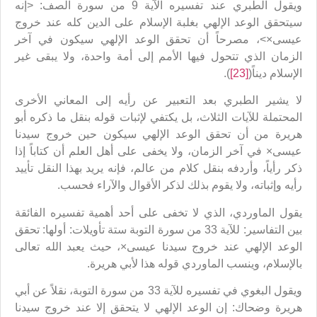
ويقول الطبري عند تفسيره الآية 9 من سورة الصف: <إنه
سيتحقق الوعد الإلهي بغلبة الإسلام على الدين كله عند خروج
عيسى×>، مصرحاً أن تحقق الوعد الإلهي سيكون في آخر
الزمان الذي تتحول فيها الأمم إلى أمة واحدة، ولا يبقى غير
الإسلام ديناً(
[23]
).
لا يشير الطبري بعد التعبير عن رأيه إلى المعاني الأخرى
المحتملة للآيات الثلاث، بل يكتفي لإثبات قوله بنقل ما ذكره أبو
هريرة من أن تحقق الوعد الإلهي سيكون حين خروج سيدنا
عيسى× في آخر الزمان، ولا يخفى على أهل العلم أن كتاباً إذا
ذكر رأياً، وأردفه بنقل كلام من عالم، فإنه يريد بهذا النقل تأييد
رأيه وإثباته، ولا يقوم بذلك لذكر الأقوال والآراء فحسب.
يقول الماوردي، الذي لا تخفى على أحد أهمية تفسيره الفائقة
بين التفاسير: للآية 33 من سورة التوبة ستة تأويلات: أولها: تحقق
الوعد الإلهي عند خروج سيدنا عيسى×، حيث يعبد الله تعالى
بالإسلام، وينسب الماوردي قوله هذا لأبي هريرة.
ويقول البغوي في تفسيره للآية 33 من سورة التوبة، نقلاً عن أبي
هريرة وضحاك: إن الوعد الإلهي لا يتحقق إلا عند خروج سيدنا