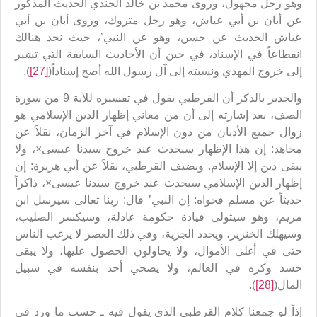
وهو رجل مجهول، وروى محمد بن خالد الجندي الحديث المذكور
عن أبان بن أبي عياش، وهو رجل متروك، وروى أبان بن أبي
عياش الحديث عن حسن، وهو عن النبي’، حيث نجد هنالك
انقطاعاً في الإسناد، في حين أن الأحاديث السابقة التي تشير
إلى خروج المهدي ونسبته إلى آل رسول الله أصح إسناداً(
[27]
).
والجدير بالذكر أن القرطبي يقول في تفسيره للآية 9 من سورة
الصف، بعد إشارته إلى أن من معاني إظهار الدين الإسلامي هو
زوال جميع الأديان من دون الإسلام في آخر الزمان، نقلاً عن
مجاهد: إن هذا الإظهار سيحدث عند خروج سيدنا عيسى×، ولا
يبقى دين إلا الإسلام. ويضيف القرطبي، نقلاً عن أبي هريرة: إن
إظهار الدين الإسلامي سيحدث عند خروج سيدنا عيسى×، ذاكراً
حديثاً عن مسلم فحواه: إن النبي’ قال: ربنا تعالى سيرسل ابن
مريم، وهو سيتولى قيادة حكومة عادلة، وسيكسر الصليب،
وسيهلك الخنزير، ويحدد الجزية، وفي ذلك العصر لا يرغب الناس
حتى في أغلى الأموال، ولا يحاولون الحصول عليها، ولا يبقى
حسد وكره في العالم، ولا يضحي أحد بنفسه في سبيل
المال(
[28]
).
إذاً لو جمعنا كلام القرطبي الذي يقول فيه ـ حسب ما ورد في