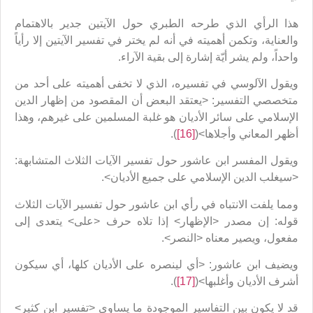
هذا الرأي الذي طرحه الطبري حول الآيتين جدير بالاهتمام
والعناية، وتكمن أهميته في أنه لم يختر في تفسير الآيتين إلا رأياً
واحداً، ولم يشر أيّة إشارة إلى بقية الآراء.
ويقول الآلوسي في تفسيره، الذي لا تخفى أهميته على أحد من
متخصصي التفسير: <يعتقد البعض أن المقصود من إظهار الدين
الإسلامي على سائر الأديان هو غلبة المسلمين على غيرهم، وهذا
أظهر المعاني وأجلاها>(
[16]
).
ويقول المفسر ابن عاشور حول تفسير الآيات الثلاث المتشابهة:
<سيغلب الدين الإسلامي على جميع الأديان>.
ومما يلفت الانتباه في رأي ابن عاشور حول تفسير الآيات الثلاث
قوله: إن مصدر <الإظهار> إذا تلاه حرف <على> يتعدى إلى
مفعول، ويصير معناه <النصر>.
ويضيف ابن عاشور: <أي لينصره على الأديان كلها، أي سيكون
أشرف الأديان وأغلبها>(
[17]
).
قد لا يكون بين التفاسير الموجودة ما يساوي <تفسير ابن كثير>