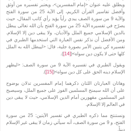
ويطلق عليه عنوان <إمام المفسرين>، ويعتبر تفسيره من أوثق
وأفضل تفاسير القرآن الكريم، إلى الآية 25 من سورة الفتح
والآية 9 من سورة الصف يبدي رأياً يؤيد رأي كاتب المقال، حيث
يصرّح في تفسيره الآية 25 من سورة الفتح بأن الله تعالى يبطل
بالدين الإسلامي جميع الملل والأديان، ولا يبقى دين إلا الإسلام.
ومن الأفضل أن نذكر نفس العبارة التي استخدمها الطبري في
تفسيره كي يتبين الأمر بصورة جلية، قال: <ليبطل الله به الملل
كلها حتى لا يكون دين سواه>(
[14]
).
ويقول الطبري في تفسيره الآية 9 من سورة الصف: <ليظهر
الإسلام دينه الحق على كل دين سواه>(
[15]
).
وهاتان العبارتان اللتان ذكرهما إمام المفسرين تدلان بوضوح
على أن الله سيمنح المسلمين الفوز على جميع الملل، وسيصبح
غير المسلمين مقهورين أمام الدين الإسلامي، حيث لا يبقى دين
في العالم إلا الإسلام.
ونستنتج مما ذكره الطبري في تفسير الآيتين: 25 من سورة
الفتح، و 9 من سورة الصف، أنه سيأتي زمان لا يبقى غير الإسلام
ديناً.