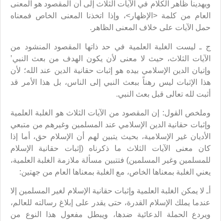
ويهدينا ظاهر الكلام في الآيات الثلاث إلى أن المقصود هو المعنى
العام من كلمة <الإظهار>، وإذا اتخذنا المعنى الخاص فمعناه
حمل الآيات على خلاف المعنى الظاهر.
ج ـ ليست الغلبة العلمية في حد ذاتها المقصود المنشود من
الآيات الثلاث، حيث لا معنى لأن يكون الهدف من بعث النبي’
وإتيان الدين الإسلامي بيده هو إثبات حقانية الدين عند الله؛ لأن
هذا الإثبات ليس رهناً ببعث النبي إلى الناس، بل هذا الأمر قد
أثبت لله تعالى قبل بعث النبي.
وملخص القول: إن المقصود من الآيات الثلاث هو الغلبة العلمية
وإثبات حقانية الدين الإسلامي عند المسلمين وغيرهم من متبعي
الأديان غير الإسلامية، بحيث يتبين لهم أن الإسلام حق، أما إذا
كان معنى الآيات الثلاث ما ذكرناه (إثبات حقانية الإسلام
للمسلمين وغير المسلمين) فتتبين مسألة ملازمة الغلبة العلمية،
يعني الغلبة بمعناها الخاص، مع الغلبة بمعناها العام من جهتين:
أـ لا يمكن الغلبة العلمية وإثبات حقانية الإسلام لغير المسلمين إلا
عندما يملك الإسلام القدرة، حتى يقدر على إبلاغ رسالته للعالم،
ويردع الحملة الدعائية ضدها، ويبطل مفعول هذا النوع من