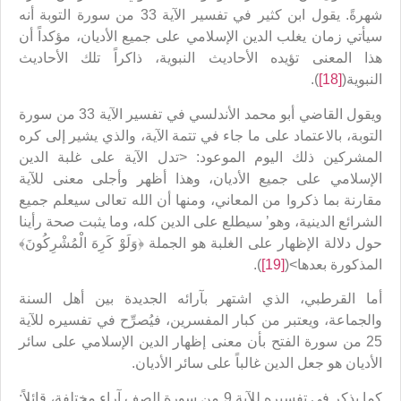
شهرةً. يقول ابن كثير في تفسير الآية 33 من سورة التوبة أنه
سيأتي زمان يغلب الدين الإسلامي على جميع الأديان، مؤكداً أن
هذا المعنى تؤيده الأحاديث النبوية، ذاكراً تلك الأحاديث
النبوية(
[18]
).
ويقول القاضي أبو محمد الأندلسي في تفسير الآية 33 من سورة
التوبة، بالاعتماد على ما جاء في تتمة الآية، والذي يشير إلى كره
المشركين ذلك اليوم الموعود: <تدل الآية على غلبة الدين
الإسلامي على جميع الأديان، وهذا أظهر وأجلى معنى للآية
مقارنة بما ذكروا من المعاني، ومنها أن الله تعالى سيعلم جميع
الشرائع الدينية، وهو’ سيطلع على الدين كله، وما يثبت صحة رأينا
حول دلالة الإظهار على الغلبة هو الجملة ﴿وَلَوْ كَرِهَ الْمُشْرِكُونَ﴾
المذكورة بعدها>(
[19]
).
أما القرطبي، الذي اشتهر بآرائه الجديدة بين أهل السنة
والجماعة، ويعتبر من كبار المفسرين، فيُصرِّح في تفسيره للآية
25 من سورة الفتح بأن معنى إظهار الدين الإسلامي على سائر
الأديان هو جعل الدين غالباً على سائر الأديان.
كما يذكر في تفسيره للآية 9 من سورة الصف آراء مختلفة، قائلاً: