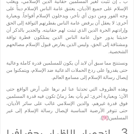
ب ـ إن تثبت لغير المسلمين حقانية الدين الإسلامي، ويغلب
الإسلام على جميع الأديان، يعتنق عامة الناس الإسلام ديناً على
وجه الفور ومن دون أي تأخر، ويدخلون الإسلام أفواجاً. وبعبارة
أخرى: لا يعقل أن يرفض عامة الناس بفطرتهم التواقة إلى الحق
وإرادتهم الحرة الدين الذي ثبتت لهم حقانيته. والجدير بالذكر أن
حديثنا يدور حول عامة الناس الذين يمتلكون فطرة تواقة
ومشتاقة إلى الحق، وليس الذين يعارض قبول الإسلام مصالحهم
الشخصية.
ونستنتج مما سبق أن لابد أن يكون للمسلمين قدرة كاملة وعالية
حتى يقدروا على ردع الحملات الدعائية ضد الإسلام، ويتمكنوا من
إيصال رسالة الإسلام إلى مسامع العالم.
وهذه الظروف التي تحدثنا عنا لم نرها على أرض الواقع حتى
الآن؛ وبعبارة أخرى: لم يأتِ بعدُ زمانٌ تكون فيه قدرة المسلمين
فوق قدرة غيرهم، والدين الإسلامي غالب على سائر الأديان،
حتى تتوفر الأرضية المناسبة لإيصال رسالة الإسلام إلى غير
المسلمين(
[9]
).
3 ـ انحصار الإظهار بجغرافيا