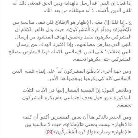
إذا قيل: إن النبي‘ قد أرسل بالهداية ودين الحق فمعنى ذلك أنه
تلقى الدين بأكمله، لا أنه سيتلقاه من بعد ذلك.
ج ـ إذا قلنا: إنّ معنى الإظهار هو الإطلاع فلن تبقى مناسبة بين
﴿لِيُظْهِرَهُ﴾ و﴿وَلَوْ كَرِهَ الْمُشْرِكُونَ﴾، حيث يدل ظاهر الكلام أن
المشركين يكرهون تنفيذ وتحقيق الهدف المنشود من إرسال
النبي الذي يعارض مصالحهم، وإذا اعتبرنا الهدف من إرسال
النبي إطلاعه‘ على الدين الإسلامي بأكمله فهذا لا يعارض مصالح
المشركين حتى يكرهوا تحققه.
ومن جهة أخرى لا يطّلع المشركون أبداً على إتمام تلقيه‘ الدين
الإسلامي كله كي يكرهوا ويبغضوا هذا الأمر.
وملخص القول: إنّ القضية المشار إليها في الآيات الثلاث
المذكورة تدور حول هدف اجتماعي هام يكره المشركون
تحقيقه.
ومن الجدير بالذكر هنا أن بعض المفسرين أكدوا أن كلمة
«الإظهار» ليست بمعنى «الإطلاع»، حيث لا مناسبة بين
«الإظهار» وعبارة ﴿وَلَوْ كَرِهَ الْمُشْرِكُونَ﴾(
[3]
).