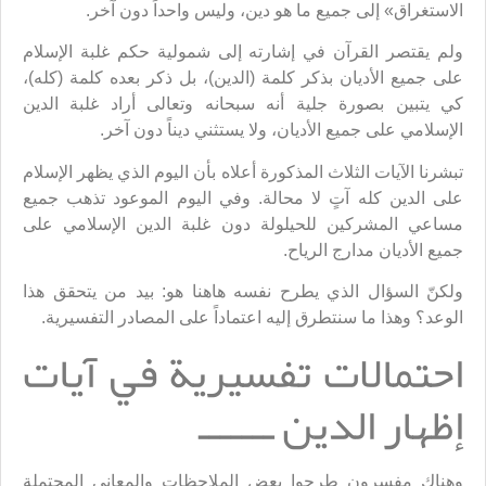
الاستغراق» إلى جميع ما هو دين، وليس واحداً دون آخر.
ولم يقتصر القرآن في إشارته إلى شمولية حكم غلبة الإسلام
على جميع الأديان بذكر كلمة (الدين)، بل ذكر بعده كلمة (كله)،
كي يتبين بصورة جلية أنه سبحانه وتعالى أراد غلبة الدين
الإسلامي على جميع الأديان، ولا يستثني ديناً دون آخر.
تبشرنا الآيات الثلاث المذكورة أعلاه بأن اليوم الذي يظهر الإسلام
على الدين كله آتٍ لا محالة. وفي اليوم الموعود تذهب جميع
مساعي المشركين للحيلولة دون غلبة الدين الإسلامي على
جميع الأديان مدارج الرياح.
ولكنّ السؤال الذي يطرح نفسه هاهنا هو: بيد من يتحقق هذا
الوعد؟ وهذا ما سنتطرق إليه اعتماداً على المصادر التفسيرية.
احتمالات تفسيرية في آيات
إظهار الدين ـــــــ
وهناك مفسرون طرحوا بعض الملاحظات والمعاني المحتملة