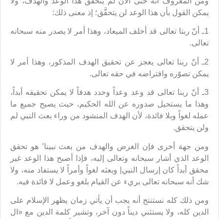
ومن المعروف أنه حتّى الآن لم يتحقق هذا الوعد والهدف، ولا
يمكن القول بأن هذا الوعد لن يتحقَّق؛ إذ معنى ذلك:
1ـ أنّ ربنا تعالى قد أخلف الميعاد، وهذا أمر لا يصدر منه سبحانه
تعالى.
2ـ أنّ ربنا تعالى يعجز عن تحقيق الهدف المذكور، وهذا أمر لا
يمكن تصوّره وافتراضه في حقه تعالى.
3ـ أنّ ربنا تعالى قد وعد وعداً وحدد هدفاً لا يمكن تحقيقه أبداً،
وهذا ما يستحيل صدوره عن الله الحكيم، حيث يصبح جميع ما
عمله لغواً وبلا فائدة، لأن الهدف المنشود من وراء بعث النبي لم
ولن يتحقق.
ومن جهة أخرى فإن الغرض والهدف من بعث نبينا’ هو تحقق
الوعد الذي أشار سبحانه وتعالى إليه، فإذا أصبح هذا الوعد غير
محقق أبداً كان إرسال النبي| وبعثه لغواً وأمراً لا يستفاد منه، ولا
شك أنه سبحانه تعالى بريء عن القيام بلغو وعمل لا فائدة فيه.
ومن ذلك كله نستنتج أنه يجب أن يأتي زمان يظهر الإسلام على
الدين كله، ولا يستثني ديناً دون آخر، وتشير كلمة الدين مع «ال