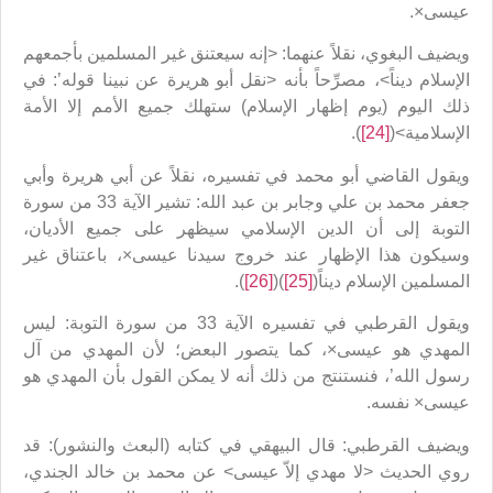
عيسى×.
ويضيف البغوي، نقلاً عنهما: <إنه سيعتنق غير المسلمين بأجمعهم
الإسلام ديناً>، مصرِّحاً بأنه <نقل أبو هريرة عن نبينا قوله’: في
ذلك اليوم (يوم إظهار الإسلام) ستهلك جميع الأمم إلا الأمة
الإسلامية>(
[24]
).
ويقول القاضي أبو محمد في تفسيره، نقلاً عن أبي هريرة وأبي
جعفر محمد بن علي وجابر بن عبد الله: تشير الآية 33 من سورة
التوبة إلى أن الدين الإسلامي سيظهر على جميع الأديان،
وسيكون هذا الإظهار عند خروج سيدنا عيسى×، باعتناق غير
المسلمين الإسلام ديناً(
[25]
)(
[26]
).
ويقول القرطبي في تفسيره الآية 33 من سورة التوبة: ليس
المهدي هو عيسى×، كما يتصور البعض؛ لأن المهدي من آل
رسول الله’، فنستنتج من ذلك أنه لا يمكن القول بأن المهدي هو
عيسى× نفسه.
ويضيف القرطبي: قال البيهقي في كتابه (البعث والنشور): قد
روي الحديث <لا مهدي إلاّ عيسى> عن محمد بن خالد الجندي،