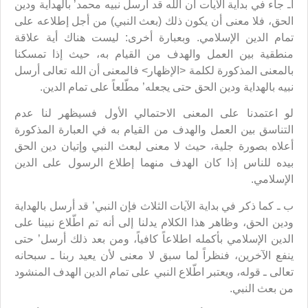
أـ جاء في بداية الآيات أن الله قد أرسل نبيه محمد’ بالهداية ودين
الحق، فلا معنى أن يكون ذلك (بعث النبي) من أجل إطلاعه على
تمام الدين الإسلامي. وبعبارة أخرى: ليست هناك أية علاقة
منطقية بين العمل والهدف من القيام به، حيث إذا تمسكنا
بالمعنى المذكورة لكلمة <الإظهار> فالمعنى أن الله تعالى أرسل
نبيه بالهداية ودين الحق حتى يجعله’ مطّلعاً على تمام الدين.
لو اعتمدنا على المعنى الاحتمالي الأول فسيظهر لنا عدم
التناسق بين العمل والهدف من القيام به في العبارة المذكورة
أعلاه بصورة جلية، حيث لا معنى لبعث النبي وإتيان دين الحق
بيده للناس إذا كان الهدف منهما إطلاع الرسول على الدين
الإسلامي.
ب ـ كما ذكر في بداية الآيات الثلاث فإن النبي’ قد أرسل بالهداية
ودين الحق، وظاهر هذا الكلام يدلنا إلى أنه تم اطّلاع نبينا على
الدين الإسلامي بأكمله اطلاعاً كافياً، ومن بعد ذلك أرسل’ حتى
ينفع الآخرين، فنظراً لما سبق لا معنى لأن يعيد ربنا ـ سبحانه
تعالى ـ قوله، ويعتبر اطّلاع النبي على تمام الدين الهدف المنشود
من بعث النبي.