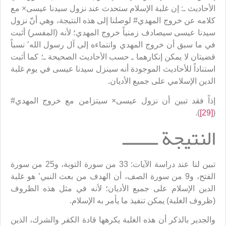
الأحاديث ـ: إن غلبة الإسلام ستحدث عند نزول سيدنا عيسى× مع
كلامه عن خروج المهدي# لوصلنا إلى هذه النتيجة، وهي أنّ نزول
سيدنا عيسى سيصادف زمنياً خروج المهدي؛ لأنه (المفسر) أثبت
في ما سبق أن خروج المهدي وانتماءه إلى آل رسول الله’ نسباً
قضيتان لا يمكن إنكارهما ـ حسب الأحاديث الصحيحة ـ؛ كما أثبت
استناداً للأحاديث الموجودة أنه سينزل سيدنا عيسى في يوم غلبة
الدين الإسلامي على جميع الأديان.
إذاً فقد تبين أن نزول عيسى× سيتزامن مع خروج المهدي#
).
[29]
(
النتيجة ـــــــ
تبين لنا عند دراسة الآيات: 33 من سورة التوبة، و25 من سورة
الفتح، و9 من سورة الصف، أن الهدف من بعث النبي’ هو غلبة
الدين الإسلام على جميع الأديان؛ لأنه في مثل هذه الظروف
(ظروف الغلبة) يمكن تنفيذ ما يأمر به الإسلام.
والجدير بالذكر أن هذه الغلبة يكرهها قادة الكفر والشرك، الذين