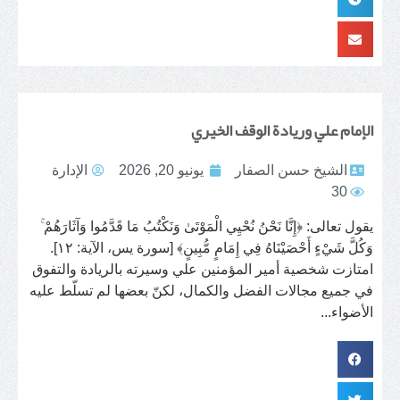
الإمام علي وريادة الوقف الخيري
الشيخ حسن الصفار
يونيو 20, 2026
الإدارة
30
يقول تعالى: ﴿إِنَّا نَحْنُ نُحْيِي الْمَوْتَىٰ وَنَكْتُبُ مَا قَدَّمُوا وَآثَارَهُمْ ۚ
وَكُلَّ شَيْءٍ أَحْصَيْنَاهُ فِي إِمَامٍ مُّبِينٍ﴾ [‎سورة يس، الآية: ١٢].
امتازت شخصية أمير المؤمنين علي وسيرته بالريادة والتفوق
في جميع مجالات الفضل والكمال، لكنّ بعضها لم تسلّط عليه
الأضواء...