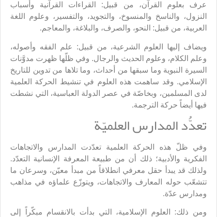
عرف بعلوم القرآن، من قبيل: القراءات القرآنية وأسباب
النزول، والناسخ والمنسوخ، والتجويد، والتفسير، وعلوم اللغة
العربية، من قبيل: النحو، والصرف، والبلاغة، والمعاجم.
ويضاف إليها العلوم الشرعية، من قبيل: علم الفقه وأصوله،
وعلم الكلام، وعلوم الحديث والرجال. وفي ظلّها ظهرت مدوَّنات
السيرة النبوية وما سبقها من أحداث، وما تلاها من تدوين للتاريخ
الإسلامي. وقد ساهمت هذه العلوم في تنشيط الحركة العلمية
لدى المسلمين، وبخاصّة في عصر الدولة العباسية، التي نشطت
فيها أيضاً حركة الترجمة.
تعدُّد المدارس العلميّة
وفي ظلّ هذه الحركة العلمية تعدّدت المدارس والاتجاهات
الفكرية والأدبية؛ ذلك أن من طبيعة المعرفة الإنسانية التعدّد.
ولذلك قد يبدأ حقل معرفي انطلاقاً من مبدأ معيّن، وسرعان ما
تتشعّب حوله المعارف والاتجاهات، ويتوزّع علماؤه في مذاهب
ومدارس عدّة.
ومن ذلك: العلوم الإسلامية، التي بدأت بالانقسام مبكّراً إلى