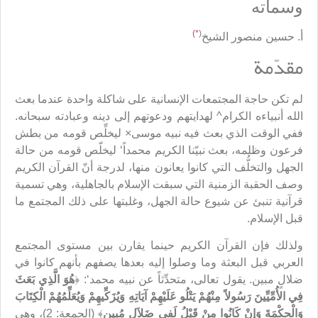
وسماته
*)
(
أ. حسين منصور الشيخ
مقدّمة
لم تكن حاجة المجتمعات الإنسانية على شاكلة واحدة عندما بعث
الله أنبياءه الكرام^ لهدايتهم ودعوتهم إلى دينه وعبادته سبحانه.
ففي الوقت الذي بعث فيه نبيه موسى× ليخلِّص قومه من بطش
فرعون وظلمه، بعث نبيّنا الكريم محمداً‘ ليخلّص قومه من حالة
الجهل والتخلُّف التي كانوا يعانون منها، لدرجة أنّ القرآن الكريم
وصف الحقبة الزمنية التي سبقت الإسلام بالجاهلية، وهي تسمية
قرآنية تنبئ عن شيوع حالة الجهل، وغلبتها على ذلك المجتمع ما
قبل الإسلام.
ولذلك فإن القرآن الكريم حينما يقارن بين مستوى المجتمع
العربي قبل البعثة وما وصلوا إليه بعدها يصفهم بأنهم كانوا في
ضلالٍ مبين. يقول تعالى، متحدِّثاً عن نبيه محمد‘: ﴿
هُوَ الَّذِي بَعَثَ
فِي الأُمِّيِّينَ رَسُولاً مِنْهُمْ يَتْلُو عَلَيْهِمْ آيَاتِهِ وَيُزَكِّيهِمْ وَيُعَلِّمُهُمْ الْكِتَابَ
وَالْحِكْمَةَ وَإِنْ كَانُوا مِنْ قَبْلُ لَفِي ضَلاَلٍ مُبِينٍ
﴾ (الجمعة: 2)، وهي