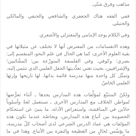
مذاهب وفرق شتّى.
ففي الفقه هناك الجعفري والشافعي والحنفي والمالكي
والحنبلي.
وفي الكلام يوجد الإمامي والمعتزلي والأشعري.
وهذه الانقسامات من المفترض أنها لا تختلف عن مثيلاتها في
بقية العلوم الأخرى، كما هي الحال في علم النحو، المنقسم إلى:
بصري؛ وكوفي. وفي الفلسفة المتوزّعة بين: المشّائيين؛
والإشراقيين، بحيث تغني تعدُّديتها الحقل العلمي الذي تنتمي إليه،
وتمثّل كل واحدة منها مدرسة قائمة بذاتها، لها تاريخها وإرثها
العلمي الخاصّ.
ولكنّ المتتبِّع لمؤلَّفات هذه المدارس يجدها ـ أثناء تعرُّضها
لمواطن الخلاف مع المدارس الأخرى ـ تستعمل لغةً وأسلوباً
حادّين في المناقشة، واستعراض الأدلة، ما ينبئ عن استحكام
الخصومة بين أتباع هذه المدارس، وبخاصّة عندما تكون هذه
المؤلفات هي عماد الدرس الشرعي لدى أصحاب كلّ مدرسة،
ما يؤسِّس لحالٍ من القطيعة والنفرة بين الأتباع. وهذا في ما