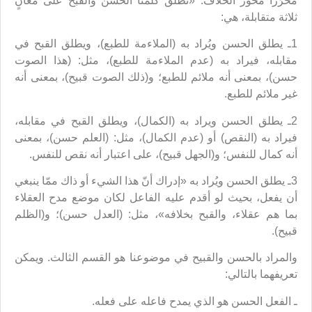
محرِّراً محور الخلاف: «تطلق كلمتا الحسن والقبح على معانٍ
ثلاثة متقابلة، هي:
1ـ يطلق الحسن ويُراد به (الملاءمة للطبع)، ويطلق القبح في
مقابله، فيراد به (عدم الملاءمة للطبع)، مثل: (هذا الصوت
حسن)، بمعنى أنه ملائم للطبع؛ و(ذلك الصوت قبيح)، بمعنى أنه
غير ملائم للطبع.
2ـ يطلق الحسن ويراد به (الكمال)، ويطلق القبح في مقابله،
فيراد به (النقص) أو (عدم الكمال)، مثل: (العلم حسن)، بمعنى
أنه كمال للنفس؛ و(الجهل قبيح)، على اعتبار أنه نقص للنفس.
3ـ يطلق الحسن ويُراد به «إدراك أنّ هذا الشيء أو ذاك ممّا ينبغي
أن يفعل، بحيث لو أقدم عليه الفاعل لكان موضع مدح العقلاء
بما هم عقلاء، والقبح بخلافه»، مثل: (العدل حسن)؛ و(الظلم
قبيح).
والمراد بالحسن والقبيح في موضوعنا هو القسم الثالث. ويمكن
تعريفهما بالتالي:
ـ الفعل الحسن هو الذي يمدح فاعله على فعله.