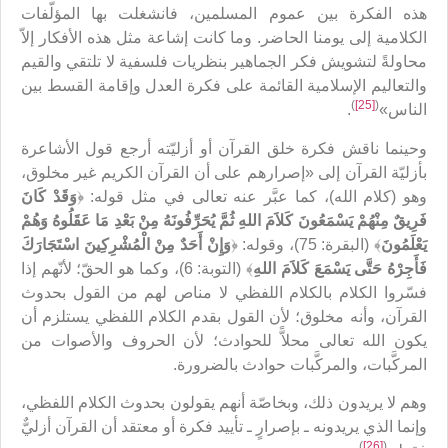
هذه الفكرة بين عموم المسلمين، فانشغلت بها المؤلّفات
الكلامية إلى يومنا الحاضر. وما كانت إشاعة مثل هذه الأفكار إلاّ
محاولةً لتشويش فكر الجماهير بنظريات فلسفية لا تلتقي والقيم
والتعاليم الإسلامية القائمة على فكرة العدل وإقامة القسط بين
)
[25]
(
الناس»
.
وحينما ناقش فكرة خلق القرآن أو أزليّته أرجع قول الأشاعرة
بأزليّة القرآن إلى «إصرارهم على أن القرآن الكريم غير مخلوق،
وهو (كلام الله)، كما عبَّر عنه تعالى في مثل قوله: ﴿
وَقَدْ كَانَ
فَرِيقٌ مِنْهُمْ يَسْمَعُونَ كَلاَمَ اللهِ ثُمَّ يُحَرِّفُونَهُ مِنْ بَعْدِ مَا عَقَلُوهُ وَهُمْ
يَعْلَمُونَ
﴾ (البقرة: 75)، وقوله: ﴿
وَإِنْ أَحَدٌ مِنْ الْمُشْرِكِينَ اسْتَجَارَكَ
فَأَجِرْهُ حَتَّى يَسْمَعَ كَلاَمَ اللهِ
﴾ (التوبة: 6)، وكما هو الحقّ؛ لأنّهم إذا
فسّروا الكلام بالكلام اللفظي لا مناص لهم من القول بحدوث
القرآن، وأنه مخلوق؛ لأن القول بقدم الكلام اللفظي يستلزم أن
يكون الله تعالى محلاًّ للحوادث؛ لأن الحروف والأصوات من
المركَّبات، والمركَّبات حوادث بالضرورة.
وهم لا يريدون ذلك، وبخاصّة أنهم يقولون بحدوث الكلام اللفظي،
وإنما الذي يريدونه ـ بإصرارٍ ـ تأييد فكرة أو معتقد أن القرآن أزليٌّ
)
[26]
(