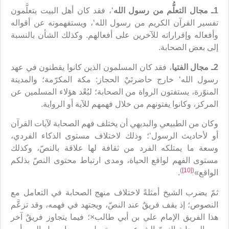
1ـ مجال التعلُّم من رسول الله
‘، فقد كان أهل البيت يتعلَّمون
تفسير القرآن الكريم من رسول الله‘، ويستفهمونه عن أقواله
وأفعاله وإقراراته للآخرين على أفعالهم. وكذلك الشأن بالنسبة
إلى بعض الصحابة.
2ـ مجال الفتيا
، فقد كان المسلمون الذين كانوا يقطنون في عهد
رسول الله‘ خارج حاضرتَيْ الحجاز: مكة المكرّمة؛ والمدينة
المنوّرة، يستفتون الرواة من الصحابة؛ لبُعْد هؤلاء المسلمين عن
المركز، وكانوا يفتونهم من خلال فهمهم للآية أو الرواية.
وكان من الطبيعي والبديهي أن يختلف فهم الصحابة لآيات القرآن
أو لأحاديث الرسول‘؛ وذلك لاختلاف مستوى الذكاء الفردي،
وسعة ما يمتلكه الفرد من ثقافة لها علاقة بالنصّ، وكذلك
مستوى الفهم لواقع الحياة، ومدى ارتباط محتوى النصّ بذلكم
)
[10]
(
الواقع»
.
ثمّ يضرب الشيخ أمثلةً لاختلاف منهج الصحابة في التعامل مع
النصوص؛ إذ يقف فريقٌ عند النصّ، ويجتهد في فهمه، وقد تزعَّم
هذا الفريق الإمام علي بن أبي طالب×؛ فيما يتجاوز فريقٌ آخر