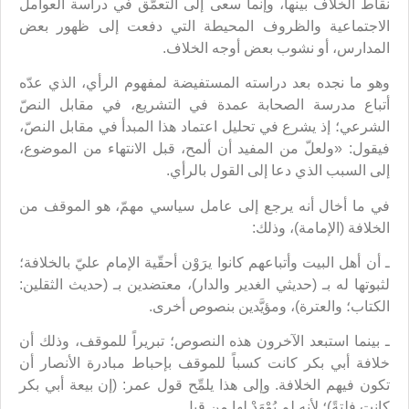
نقاط الخلاف بينها، وإنما سعى إلى التعمّق في دراسة العوامل
الاجتماعية والظروف المحيطة التي دفعت إلى ظهور بعض
المدارس، أو نشوب بعض أوجه الخلاف.
وهو ما نجده بعد دراسته المستفيضة لمفهوم الرأي، الذي عدّه
أتباع مدرسة الصحابة عمدة في التشريع، في مقابل النصّ
الشرعي؛ إذ يشرع في تحليل اعتماد هذا المبدأ في مقابل النصّ،
فيقول: «ولعلّ من المفيد أن ألمح، قبل الانتهاء من الموضوع،
إلى السبب الذي دعا إلى القول بالرأي.
في ما أخال أنه يرجع إلى عامل سياسي مهمّ، هو الموقف من
الخلافة (الإمامة)، وذلك:
ـ أن أهل البيت وأتباعهم كانوا يرَوْن أحقّية الإمام عليّ بالخلافة؛
لثبوتها له بـ (حديثي الغدير والدار)، معتضدين بـ (حديث الثقلين:
الكتاب؛ والعترة)، ومؤيَّدين بنصوص أخرى.
ـ بينما استبعد الآخرون هذه النصوص؛ تبريراً للموقف، وذلك أن
خلافة أبي بكر كانت كسباً للموقف بإحباط مبادرة الأنصار أن
تكون فيهم الخلافة. وإلى هذا يلمِّح قول عمر: (إن بيعة أبي بكر
كانت فلتةً)؛ لأنه لم يُمْهَدْ لها من قبل.