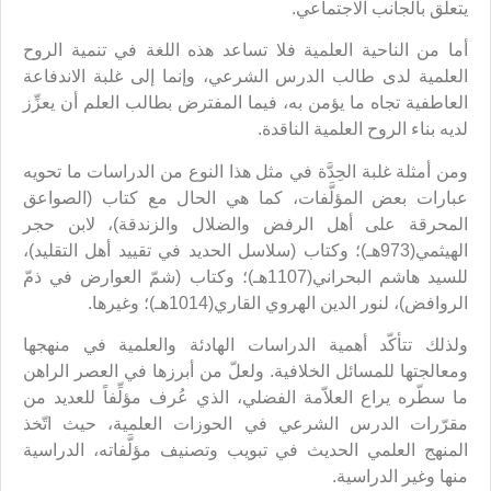
يتعلّق بالجانب الاجتماعي.
أما من الناحية العلمية فلا تساعد هذه اللغة في تنمية الروح
العلمية لدى طالب الدرس الشرعي، وإنما إلى غلبة الاندفاعة
العاطفية تجاه ما يؤمن به، فيما المفترض بطالب العلم أن يعزِّز
لديه بناء الروح العلمية الناقدة.
ومن أمثلة غلبة الحِدَّة في مثل هذا النوع من الدراسات ما تحويه
عبارات بعض المؤلَّفات، كما هي الحال مع كتاب (الصواعق
المحرقة على أهل الرفض والضلال والزندقة)، لابن حجر
الهيثمي(973هـ)؛ وكتاب (سلاسل الحديد في تقييد أهل التقليد)،
للسيد هاشم البحراني(1107هـ)؛ وكتاب (شمّ العوارض في ذمّ
الروافض)، لنور الدين الهروي القاري(1014هـ)؛ وغيرها.
ولذلك تتأكّد أهمية الدراسات الهادئة والعلمية في منهجها
ومعالجتها للمسائل الخلافية. ولعلّ من أبرزها في العصر الراهن
ما سطّره يراع العلاّمة الفضلي، الذي عُرف مؤلِّفاً للعديد من
مقرّرات الدرس الشرعي في الحوزات العلمية، حيث اتّخذ
المنهج العلمي الحديث في تبويب وتصنيف مؤلَّفاته، الدراسية
منها وغير الدراسية.