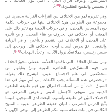
الشرعيين)؛ وعرف الرأي الثاني ـ أعني قول العَدْلية ـ بـ
)
[20]
(
(التحسين والتقبيح العقليين)»
.
وفي تقريره لمواطن الاختلاف بين القراءات القرآنية يحصرها في
مجموعة من الظواهر، هي: الاختلاف بينها في حركات الكلمة
دون المساس بالمعنى، أو في حركات الكلمة مع تأثير ذلك على
المعنى، أو الاختلاف في الحروف مع بقاء المعنى، أو مع تأثيره
على المعنى، أو الاختلاف في التقديم والتأخير، أو في الزيادة
والنقصان. ثمّ يدرس أسباب أوجه الاختلاف تلك، ويرجعها إلى
)
[21]
(
سببين رئيسين، هما: تعدُّد نزول الآيات، أو تعدُّد اللهجات
.
ومن مسائل الخلاف التي ناقشها العلاّمة الفضلي محورُ الخلاف
بين فهم المتشرِّعين للظاهرة الدينية ومَنْ يقابلهم من
متخصِّصين في علم الاجتماع الديني، فيشرح ذلك بقوله:
«وبخصوص هذه المسألة يجب الالتفات إلى أمرٍ مهمّ في هذا
السياق، ذلك أن من أسباب الافتراق بين فهم طبيعة الظاهرة
الدينية بين منهجي الاجتماع الديني والدرس الشرعي هو
الاختلاف البيِّن في طبيعة وأسلوب البحث لدى المنهجين. فبينما
يتَّبع الدرس الشرعي ـ لبيان حقيقة الظواهر الدينية ـ المنهج
الكلامي في إثبات صحّة نسبة تلكم الظواهر إلى الوحي الإلهي لا