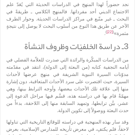
نجد حضوراً لهذا المنهج في الدراسات الحديثة التي يُعَدّ علم
الاجتماع الديني أحد مفرداتها. فالمنهج الكلامي ـ طريقةً في
البحث ـ غير متّبع في مراكز الدراسات الحديثة. وحوار الطرف
الآخر عن طريق هذا النوع من أسلوب البحث لا يوصل إلى نتيجةٍ
)
[22]
(
مثمرة»
.
3ـ دراسة الخلفيّات وظروف النشأة
من الدراسات المبكّرة والرائدة التي صدرت للعلاّمة الفضلي في
أيامه النجفية كتابه (من البعثة إلى الدولة)، انتقد في مقدّمته
مدوّنات السيرة النبوية الشريفة في منهج عرضها لأحداث
السيرة، حيث اقتصرت على سرد الأحداث المتعاقبة، دون إشارة
منها إلى علاقة تلك الأحداث ببعضها، وأوجه الترابط بينها، وهي
مهمّةٌ قام بها في دراسته هذه، قسَّم فيها مراحل الدعوة إلى
عشر، بيَّن ترابطها، وتمهيد السابقة منها إلى اللاحقة، بدءاً من
حدث البعثة ووصولاً إلى تكوين الدولة.
وقد سار بهذه المنهجية في دراسته للوقائع التاريخية التي تناولها
لاحقاً، فلم يكتفِ، في معرض تأريخه للمدارس الإسلامية، بعرض