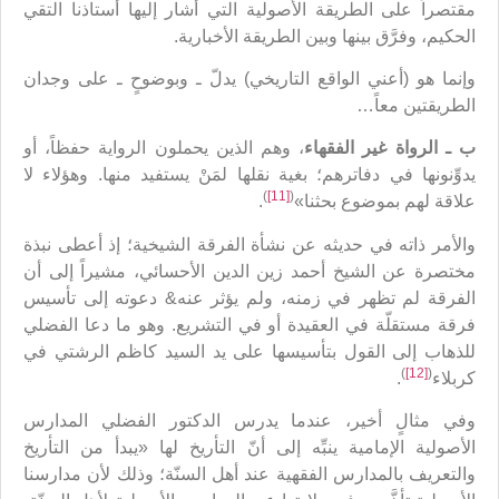
مقتصراً على الطريقة الأصولية التي أشار إليها أستاذنا التقي
الحكيم، وفرَّق بينها وبين الطريقة الأخبارية.
وإنما هو (أعني الواقع التاريخي) يدلّ ـ وبوضوحٍ ـ على وجدان
الطريقتين معاً…
ب ـ الرواة غير الفقهاء
، وهم الذين يحملون الرواية حفظاً، أو
يدوِّنونها في دفاترهم؛ بغية نقلها لمَنْ يستفيد منها. وهؤلاء لا
)
[11]
(
علاقة لهم بموضوع بحثنا»
.
والأمر ذاته في حديثه عن نشأة الفرقة الشيخية؛ إذ أعطى نبذة
مختصرة عن الشيخ أحمد زين الدين الأحسائي، مشيراً إلى أن
الفرقة لم تظهر في زمنه، ولم يؤثر عنه& دعوته إلى تأسيس
فرقة مستقلّة في العقيدة أو في التشريع. وهو ما دعا الفضلي
للذهاب إلى القول بتأسيسها على يد السيد كاظم الرشتي في
)
[12]
(
كربلاء
.
وفي مثالٍ أخير، عندما يدرس الدكتور الفضلي المدارس
الأصولية الإمامية ينبِّه إلى أنّ التأريخ لها «يبدأ من التأريخ
والتعريف بالمدارس الفقهية عند أهل السنّة؛ وذلك لأن مدارسنا