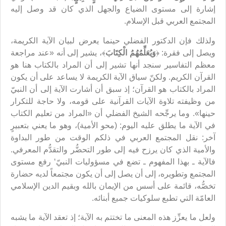
إشارة إلى مستوى الضياع والجهل الذي كان قد وصل إليه
المجتمع العربي قبل الإسلام.
ولذلك فإن الدكتور الفضلي حينما يعرض لبيان الآية الكريمة،
ويصل إلى فقرة: ﴿
وَيُعَلِّمُهُمُ الْكِتَابَ
﴾، يشير إلى أنه «عند مراجعة
معظم التفاسير سنجد أنها تشير إلى أن المراد بالكتاب هنا هو
القرآن الكريم. ولكنّ سياق الآية الكريمة لا يساعد على أن يكون
المراد بالكتاب هو القرآن؛ إذ سبق أن أشارت الآية إلى أن النبيّ
من وظيفته تلاوة الآيات القرآنية على قومه، ولا حاجة للتكرار
حينها». وما يرجِّحه الشيخ الفضلي أن «المراد من تعليم الكتاب
في الآية ما يطلق عليه اليوم: (محو الأمية)، وهو ما يعني بتعبيرٍ
آخر: نقل المجتمع العربي في ذلكم الوقت من طور البداوة
والأمية الذي كان يرزح فيه إلى طور التحضُّر والتقدُّم المعرفي.
فالآية ـ بهذا المفهوم ـ تضع في مسؤوليات النبيّ‘ رفع مستوى
المجتمع وتطويره، إلى أن يصل إلى أن يكون مجتمعاً لديه حضارة
تخصُّه، قائمة على أسس من الإيمان بالله وبقيم الدين الإسلامي
العامّة التي تطبع سلوكيات جميع أبنائه.
ولعل ما يعزِّز هذه المعنى ما تختتم به الآية؛ إذ تعقد الآية ما يشبه