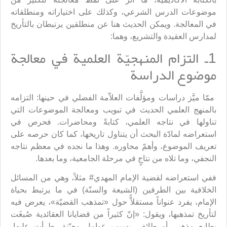
موضوعات الدرس الشرعي، وكذلك على اختياراته ومنطلقاته
في المعالجة. ويمكن الحديث هنا عن منطلقين يرتبطان بالتأريخ
لمدارس العقيدة والتشريع، وهما:
1ـ التزام المنهجيّة العلمية في معالجة
موضوع الدراسة
ممّا ميَّز دراسات ومؤلَّفات العلاّمة الفضلي في حينها: التزامه
بالمنهج العلمي الحديث في تبويب ومعالجة الموضوعات التي
تناولها في نتاجه العلمي، كتابةً ومحاضرات. فحرص في
استعراضه لمادّة البحث أن يتناول تاريخها، كما كان حرصه على
تعريف الموضوع، وأهمّ محاوره. وهذا ما نجده في معظم نتاجه
النجفي، وما تلاه من نتاجٍ في مرحلة الجامعية، وما بعدها.
ففي استعراضه لقضية الإمام المهدي# مثلاً، وهي من المسائل
الخلافية بين الطرفين (الشيعة والسنّة) في ما يرتبط بحياة
الإمام، يفرد عنواناً مستقلاًّ حول «تمذهب القضيّة»، يعرض فيه
لتأريخ تمذهبها، ويقول: «إنّ كثيراً من قضايانا العقائدية صُبغَت
بطابع مذهبي أو طائفي بسبب عوامل معيّنة، طرأت عليها،