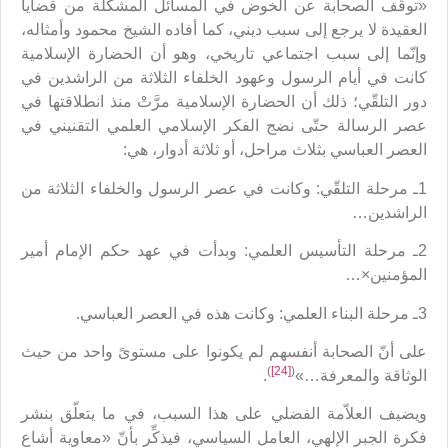
«توقُّف الصحابة عن الخوض في المسائل المشكلة من قضايا
العقيدة لا يرجع إلى سبب ديني، كما أفاده الشيخ محمود وأمثاله،
وإنّما إلى سبب اجتماعي تاريخي، وهو أن الحضارة الإسلامية
كانت في أيام الرسول وعهود الخلفاء الثلاثة من الراشدين في
دور التلقّي؛ ذلك أن الحضارة الإسلامية مرَّتْ منذ انطلاقتها في
عصر الرسالة حتّى نضج الفكر الإسلامي العلمي التقنيني في
العصر العباسي بثلاث مراحل، أو ثلاثة أدوار، هي:
1ـ مرحلة التلقّي: وكانت في عصر الرسول والخلفاء الثلاثة من
الراشدين…
2ـ مرحلة التأسيس العلمي: وبدأت في عهد حكم الإمام أمير
المؤمنين×…
3ـ مرحلة البناء العلمي: وكانت هذه في العصر العباسي.
على أنّ الصحابة أنفسهم لم يكونوا على مستوىً واحد من حيث
)
[24]
(
الوثاقة والمعرفة…»
.
ويضيف العلاّمة الفضلي على هذا السبب، في ما يتعلّق بنشر
فكرة الجبر الإلهي، العامل السياسي، فيذكِّر بأنّ «معاوية أشاع