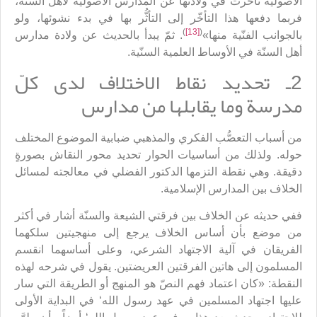
الأصولية تأخَّرت في ولادتها عن المدارس الأصولية لأهل السنّة،
فربما دفعها هذا التأخّر إلى التأثُّر بها في بدء نشوئها، ولو
)
[13]
(
بالجوانب الفنّية منها»
. ثمّ يبدأ بالحديث عن ولادة مدارس
أهل السنّة في الأوساط العلمية السنّية.
2ـ تحديد نقاط الاختلاف لدى كلّ
مدرسة وما يقابلها من مدارس
من أسباب التعصُّب الفكري والمذهبي ضبابية الموضوع المختلف
حوله. ولذلك من أساسيات الحوار تحديد محور النقاش بصورةٍ
دقيقة. وهي نقطة التزمها الدكتور الفضلي في معالجته لمسائل
الخلاف بين المدارس الإسلامية.
ففي حديثه عن الخلاف بين فرقتي الشيعة والسنّة أشار في أكثر
من موضع بأن أساس الخلاف يرجع إلى منهجيتين سلكهما
الفريقان في آلية الاجتهاد الشرعي، وعلى أساسهما انقسم
المسلمون إلى هاتين الفرقتين العريضتين. يقول في شرحه لهذه
النقطة: «كان اعتماد فهم النصّ هو المنهج أو الطريقة التي سار
عليها اجتهاد المسلمين في عهد رسول الله‘ في البداية الأولى