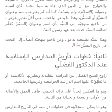
والخوارج، مع أن الدين الذي جاء به نبينا محمد‘ كان اسمه
وعنوانه (الإسلام)، ولم يسمِّه‘، كما أنه لم يعنونه، باسم وعنوان
التشيُّع أو التسنُّن، وهذا ما يدعو الباحث ـ على أقلّ تقديرٍ يفرض ـ
من ناحيةٍ منهجيّة إلى التنبُّه بأن اسم وعنوان (السنّة) كعَلَم
لطائفة السنّة حدث بعد عهد رسول الله‘.
وهذا التنبُّه بطبيعته يدعو ـ ومن ناحيةٍ منهجيّة أيضاً ـ إلى البحث
)
[8]
(
في تاريخ التسنُّن»
.
ثانياً: خطوات تأريخ المدارس الإسلامية
عند الدكتور الفضلي
زاوج الشيخ الفضلي بين الدراسة التقليدية ونظيرتها الأكاديمية، أو
ما يُطْلِقُ& عليها اسم الدراسة الجوامعية وقرينتها الجامعية.
وهو ما انعكس إيجاباً على تراثه العلمي، فأفاد العمق والأصالة
من الأولى، والسعة والحداثة من الثانية.
وهو ما يمكن استجلاؤه في خطوات دراسته في التأريخ للمدارس