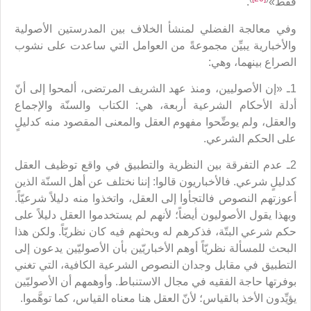
فقط»
.
وفي معالجة الفضلي لمنشأ الخلاف بين المدرستين الأصولية
والأخبارية يبيِّن مجموعةً من العوامل التي ساعدت على نشوب
الصراع بينهما، وهي:
1ـ «إن الأصوليين، ومنذ عهد الشريف المرتضى، ألمحوا إلى أنّ
أدلة الأحكام الشرعية أربعة، هي: الكتاب والسنّة والإجماع
والعقل، ولم يوضِّحوا مفهوم العقل والمعنى المقصود منه كدليلٍ
على الحكم الشرعي.
2ـ عدم التفرقة بين النظرية والتطبيق في واقع توظيف العقل
كدليلٍ شرعي. فالأخباريون قالوا: إننا نختلف عن أهل السنّة الذين
أعوزتهم النصوص فالتجأوا إلى العقل، واتخذوا منه دليلاً شرعيّاً.
وبهذا يقول الأصوليون أيضاً؛ لأنهم لم يستخدموا العقل دليلاً على
حكم شرعي البتّة، فذكرهم له وبحثهم فيه كان نظريّاً. ولكن هذا
البحث للمسألة نظريّاً أوهم الأخباريّين بأن الأصوليّين يدعون إلى
التطبيق في مقابل وجدان النصوص الشرعية الكافية، التي تغني
بوفرتها حاجة الفقيه في مجال الاستنباط. وأوهمهم أن الأصوليّين
يؤيِّدون الأخذ بالقياس؛ لأنّ العقل هنا معناه القياس، كما توهَّموا.