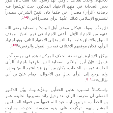
للاجتهاد. وحدث بعد هذا ـ وفي عهد رسول الله‘ أيضاً ـ أن طوَّر
بعض الصحابة في منهج الاجتهاد المذكور، حيث توسَّعوا فيه
بإضافة (الرأي) مصدراً آخر. فكما كان النصّ الشرعي مصدراً
)
[14]
(
للتشريع الإسلامي كذلك اعتُمِدَ الرأي مصدراً آخر»
.
ثمّ يعقِّب بقوله: «وكان موقف أهل البيت^ والصحابة رضي الله
عنهم من الاجتهاد الأوّل ـ أعني الاجتهاد في فهم النصّ ـ موقف
القبول والاتفاق عليه. أما بالنسبة إلى الاجتهاد الثاني، وهو اجتهاد
)
[15]
(
الرأي، فكان موقفهم الاختلاف فيه بين القبول والرفض»
.
ويكرِّر الإشارة إلى نقطة الخلاف المركزية هذه في موضعٍ آخر،
فيقول: «إنّ أبرز أولئكم الصحابة الذين عُرِفوا باجتهاد الرأي
الخليفة عمر بن الخطاب، وكان من أبرز مَنْ اعتمد النصّ وحده،
ولم يرجع إلى الرأي بحالٍ من الأحوال، الإمام عليّ بن أبي
)
[16]
(
طالب×»
.
واستكمالاً لمسيرة هذين الخطّين وتفرُّعاتهما، يبيِّن الدكتور
الفضلي أن مدرسة الرأي بعد رحيل رائد مسيرتها الخليفة عمر
بن الخطّاب، «وتبريز ابنه عبد الله فقيهاً من فقهاء المسلمين
المشار إليهم، تركَّزت على يديه مدرسة الحديث، وسارت