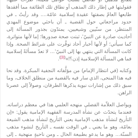
فقولبتها في إطار ذلك المذهب أو نطاق تلك الطائفة مما أفقدها
طابعها العامّ بصفتها عقيدة إسلامية عامّة…. وقد رأيتُ ـ في
حدود مراجعاتي حول القضية ـ أن باحثي موضوع المهدي
المنتظر، من سنّيين وشيعيين، يمتدّون بجذور المسألة إلى
أحاديث صادرة عن النبيّ‘، ثبتت صحة صدورها؛ إما لأنها متواترة،
كما سيأتي؛ أو لأنها أخبار آحاد توفَّرت على شرائط الصحة. وإذا
كانت المسألة التي ينتهي بها إلى النبيّ‘… لا تعدّ مسألةً إسلامية
)
[3]
(
فما هي المسألة الإسلامية إذن؟!»
.
وكتابه (في انتظار الإمام) من مؤلَّفاته النجفية المبكرة. وقد نحا
فيه هذا المنحى، الذي سار فيه بالقضية من منطلق الخلاف، وما
سبق ذلك من إشارات نبوية يذكرها الطرفان، وصولاً إلى عصرنا
الراهن.
ويواصل العلاّمة الفضلي منهجه العلمي هذا في معظم دراساته.
فعندما يتحدّث عن نشأة المدرسة الفقهية الإمامية يقول: «إن
التأريخ لنشأة مذهب الإمامية يعني التأريخ لنشأة مذهب الشيعة
بعامّة، وهو ما يعني ـ في الوقت نفسه ـ التأريخ لنشوء مذهب
السنّة… وهو ما يدعو بطبيعة الحال ـ ومن ناحيةٍ منهجية ـ إلى