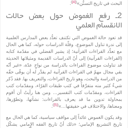
)
[4]
(
البحث في تاريخ التسنُّن»
.
2ـ رفع الغموض حول بعض حالات
الانقسام العلمي
قد تعود حالة الغموض التي تكتنف تعدُّد بعض المدارس العلمية
إلى ندرة تناول الموضوع، وقلّة الدراسات حوله، كما هي الحال
مع تعدُّد القراءات القرآنية؛ إذ يشير الفضلي في مقدّمة كتابه
(القراءات القرآنية) إلى أنّ الدراسات القديمة ومثيلاتها الحديثة
قد تناولت موضوع القراءات بالدراسة من نواحٍ عدّة، «غير أنّه
بقي مجال مهمّ في القراءات القرآنية لم يقدَّر له أن يوفّى حقّه
من الدراسة والبحث، وهو تاريخ القراءات، والتعريف بها. فقد ذُكر
شيءٌ كثير منه متفرِّقاً في كتب طبقات القرّاء، ومقدّمات كتب
القراءات، ومقدّمات كتب التفسير… ومن هنا رأيتُ أن أقوم
بمحاولة تدوين ما قد يعرف بالقراءات: نشأتها، وتطوّرها،
)
[5]
(
ومعناها، والاختلاف في حقيقتها…»
.
وقد يكون الغموض عائداً إلى مواقف سياسية، كما هي الحال مع
تاريخ التشريع الإمامي؛ «ذلك أنّ تاريخ الفقه الإمامي يشكّل