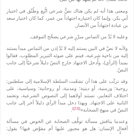
ومعنى هذا أنه لم يكن هناك نصٌّ شرعي اتُّبِع وطُبِّق في اختيار
أبي بكر، وإنما كان اختياره اجتهاداً من عمر، كما كان اختيار سعد
بن عبادة اجتهاداً من الأنصار.
وعليه لا بُدَّ من التماس مبرِّرٍ شرعي يصحِّح الموقف.
ولأنه لا نصَّ في البين يستند إليه لا بُدَّ إذن من التماس مبدأ يستند
إليه من ناحية شرعية، فيتم على ضوئه التبرير المطلوب، فقالوا
بمبدأ (الرأي)، وأُدخل الاجتهاد خارج النصّ دليلاً شرعيّاً إلى جانب
النصّ.
وقد ترتَّب على هذا أن تشعّبت السلطة الإسلامية إلى سلطتين:
روحية؛ وزمنية، أو دينية؛ ومدنية، أو روحانية؛ وسياسية، على
اختلاف التعابير، تستند أولاهما إلى النصوص الشرعية، وتعتمد
الثانية على الاجتهاد. وبهذا دخل مبدأ الرأي دليلاً آخر إلى جانب
)
[23]
(
النصّ في منهج الصحابة»
.
وعندما يناقش مسألة توقُّف الصحابة عن الخوض في مسألة
أفعال الإنسان: هل هو مجبور عليها أم مفوَّض فيها؟ يقول: