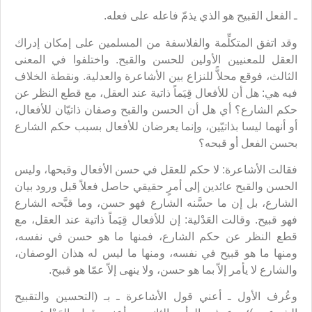
ـ الفعل القبيح هو الذي يذمّ فاعله على فعله.
وقد اتفق المتكلِّمة والفلاسفة من المسلمين على إمكان إدراك
العقل للمعنيين الأولين للحسن والقبح. واختلفوا في المعنى
الثالث، فوقع محلاًّ للنزاع بين الأشاعرة والعدلية. ونقطة الخلاف
فيه هي: هل أن للأفعال قِيَماً ذاتية عند العقل، مع قطع النظر عن
حكم الشارع؟ أي هل أن الحسن والقبح وصفان ذاتيّان للأفعال،
أو أنهما ليسا بذاتيّين، وإنما يعرضان للأفعال بسبب حكم الشارع
بحسن الفعل أو قبحه؟
فقالت الأشاعرة: لا حكم للعقل في حسن الأفعال وقبحها، وليس
الحسن والقبح عائدين إلى أمرٍ حقيقي حاصل فعلاً قبل ورود بيان
الشارع، بل إن ما حسَّنه الشارع فهو حسن، وما قبَّحه الشارع
فهو قبيح. وقالت العَدْلية: إن للأفعال قِيَماً ذاتية عند العقل، مع
قطع النظر عن حكم الشارع، فمنها ما هو حسن في نفسه،
ومنها ما هو قبيح في نفسه، ومنها ما ليس له هذان الوصفان،
والشارع لا يأمر إلاّ بما هو حسن، ولا ينهى إلاّ عمّا هو قبيح.
وعُرف الأول ـ أعني قول الأشاعرة ـ بـ (التحسين والتقبيح