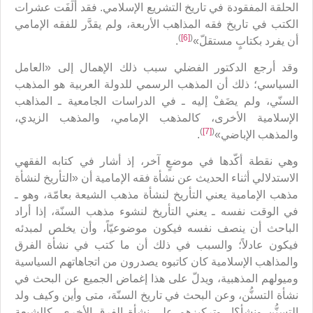
الحلقة المفقودة في تاريخ التشريع الإسلامي. فقد أُلِّفَت عشرات
الكتب في تاريخ فقه المذاهب الأربعة، ولم يقدَّر للفقه الإمامي
)
[6]
(
أن يفرد بكتابٍ مستقلّ»
.
وقد أرجع الدكتور الفضلي سبب ذلك الإهمال إلى «العامل
السياسي؛ ذلك أن المذهب الرسمي للدولة العربية هو المذهب
السنّي، ولم يضَفْ إليه ـ في الدراسات الجامعية ـ المذاهب
الإسلامية الأخرى، كالمذهب الإمامي، والمذهب الزيدي،
)
[7]
(
والمذهب الإباضي»
.
وهي نقطة أكّدها في موضعٍ آخر، إذ أشار في كتابه الفقهي
الاستدلالي أثناء الحديث عن نشأة فقه الإمامية أن «التأريخ لنشأة
مذهب الإمامية يعني التأريخ لنشأة مذهب الشيعة بعامّة، وهو ـ
في الوقت نفسه ـ يعني التأريخ لنشوء مذهب السنّة، إذا أراد
الباحث أن ينصف نفسه فيكون موضوعيّاً، وأن يخلص لمبدئه
فيكون عادلاً؛ والسبب في ذلك أن ما كتب في نشأة الفرق
والمذاهب الإسلامية كان كاتبوه يصدرون من اتجاهاتهم السياسية
وميولهم المذهبية، ويدلّ على هذا إغماض الجميع عن البحث في
نشأة التسنُّن، وعن البحث في تاريخ السنّة، متى وأين وكيف ولد
التسنُّن ونشأ؟!.. وتركيزهم على نشأة الفرق الأخرى، كالشيعة