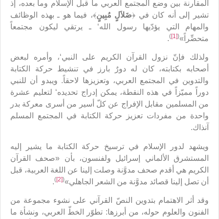
المقارنة بين وضع المجتمع العربي ما قبل الإسلام وما بعده، إذ
تشير إلى أنه كان في ﴿
ضَلاَلٍ مُبِينٍ
﴾، فيما هو ـ بهذه الوظائف
والمهام التي يؤدّيها رسول الله‘ ـ يرتقي ليكون مجتمعاً
)
[1]
(
متحضِّراً»
.
ولذلك فإنّ نزول القرآن الكريم على النبي‘، وأمره لبعض
أصحابه بكتابته، كان له دورٌ بارز في تنشيط حركة الكتابة
والتدوين في المجتمع العربي، وتعزيزها لاحقاً. ويبدو أن للنبي
دوراً مميّزاً في هذه النقطة، يمكن إدراج تحديده‘ لتعليم عشرة
من المسلمين مقابل الإفراج عن كلّ أسير من أسرى معركة بدر
واحدة من مفردات تعزيز حركة الكتابة في المجتمع المسلم
آنذاك.
ويشهد لدور الإسلام في ترسيخ حركة الكتابة ما يشير إليه
المستشرق الألماني إسرائيل ولفنسون، بأن «صحف القرآن
الكريم هي أقدم صحف مدوَّنة وصلت إلينا عن اللغة العربية، قبل
)
[2]
(
أن تصل إلينا قصائد مدوَّنة من الشعر الجاهلي»
.
وقد أثر الاهتمام بتدوين النصّ القرآني على نشوء مجموعة من
الفنون والعلوم حوله، من أبرزها: تطوّر الخطّ العربي، ونشأة ما