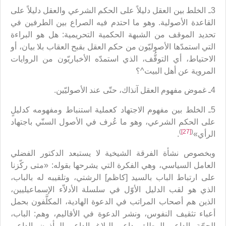
3ـ الخلط بين العقل دليلاً على الحكم الشرعي والعقل دليلاً على
القاعدة الأصولية. وهو ما احتدم فيه الصراع بين الطرفين في
تحديد الموقف من الشبهة الحكمية التحريمية: هل هو البراءة
التي استمدّها الأصوليّون من حكم العقل بقبح العقاب بلا بيان، أو
الاحتياط، أي التوقُّف، الذي استمدّه الأخباريّون من الروايات
المروية عن أهل البيت^؟
4ـ غموض مفهوم العقل آنذاك، حتّى عند الأصوليّين.
5ـ الخلط بين مفهوم الاجتهاد كعملية استنباط ومفهومه كدليلٍ
على الحكم الشرعي، وهو ما عُرف في الأصول السنّي باجتهاد
)
[27]
(
الرأي»
.
وبخصوص نشأة الفرقة الشيخية لا يستبعد الدكتور الفضلي
العامل السياسي، وهي الفكرة التي يشرحها بقوله: «متى ركّزنا
على ارتباط الباب بالسيد [كاظم] الرشتي، وتلقيبه له بالباب،
الذي هو لقب الدليل الأوّل في سلسلة الأدلاّء الإسماعيليين،
الذين هم أصحاب المراتب في الدعوة الهادية، المكلَّفون بحمل
أعباء تثقيف النفوس، ونشر الدعوة في الأقاليم، وهم: الباب،
الحجّة، الداعي المطلق، داعي البلاغ، الداعي المأذون، الداعي