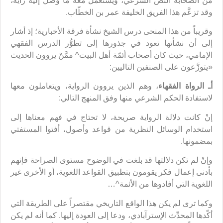
من الصحابة النصّ الشرعي، ويستعمل معه ما وصل إليه رأيه،
وقد تزعَّم هذا الفريق الخليفة عمر بن الخطّاب.
وقريباً من هذا المنحى درس الشيخ نشأة فرقة الأخبارية؛ إذ أشار
إلى أن نشأتها تعود في جذورها إلى تطوُّر الدرس الفقهي
الإمامي، حيث كان أصحاب أئمّة أهل البيت^ ممَّنْ يروون الحديث
«يتوزَّعون على الصنفين التاليين:
أـ الرواة الفقهاء
، وهم الذين يروون الرواية، ويتعاملون معها
لاستفادة الحكم الشرعي منها وفق المنهج التالي:
إنْ كانت دلالة الرواية صريحة، لا تحتاج في فهم معناها إلى
استخدام الوسائل النظرية من قواعد وأصول، أفتوا المستفتي
بمضمونها.
وإنْ لم تكن دلالتها قد بلغت في الوضوح مستوى الصراحة فإنهم
بأدنى إعمال فكر يقومون بتطبيق القواعد اللغوية، أو الأخرى غير
اللغوية التي أفادوها من الأئمة^…
وكما ترى لم يكن هذا الواقع التاريخي مقتصراً على الطريقة التي
أكّدها المحدِّث الإسترآبادي، ودعا إلى العودة إليها. كما أنه لم يكن