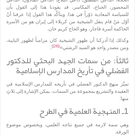
المحصور، الجناح، المكاسر، قد يقودنا هذا إلى القول بأن
للسياسة المعادية دَوْراً في هذا. ويتأكَّد هذا القول إذا عرفنا أنّ
أوّل مَنْ قام بنقل الشيخية من كربلاء إلى إيران هو من الأسرة
الحاكمة أسرة قاجار، وهو الحاج كريم خان.
وكذلك إذا أدركنا أن ظهور الشيخية كان مزامناً لظهور البابية،
)
[28]
(
ومن مصدر واحد هو السيد الرشتي»
.
ثالثاً: من سمات الجهد البحثي للدكتور
الفضلي في تأريخ المدارس الإسلامية
تميَّز منهج الدكتور الفضلي في تأريخه للمدارس الإسلامية في
العقيدة والتشريع بمجموعة من السمات، يمكن الإشارة إلى ثلاثٍ
منها:
1ـ المنهجية العلمية في الطرح
وهي سمة لازمة في جميع نتاجه العلمي، وبخصوص موضوع
الورقة.