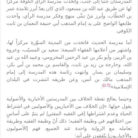
المدرستان جنباً إلى جنب، واتّخذت مدرسة الرأي الكوفة مركزاً
لها عن طريق عبد الله بن مسعود، الذي كان يعدّ أبرز تلامذة عمر
بن الخطّاب، وأبرز مَنْ تبنَّى منهج وفكر مدرسة الرأي، وأخذت
طابعها الواضح على يد إمام المذهب أبي حنيفة النعمان بن ثابت
الكوفي.
أما مدرسة الحديث فاتخذت من المدينة المنوَّرة مركزاً لها،
واشتهر من أعلامها الفقهاء السبعة: سعيد بن المسيّب، وعروة
بن الزبير، وأبو بكر بن عبد الرحمن المخزومي، وعبيد الله بن عبد
الله، وخارجة بن زيد بن ثابت، والقاسم بن محمد بن أبي بكر،
وسليمان بن يسار. وانتهت رئاسة هذه المدرسة إلى إمام
المذهب مالك بن أنس، وعن طريقه انتشرت في البلدان
)
[17]
(
الإسلامية»
.
وحينما يعالج نقطة الخلاف بين المدرستين الأخبارية والأصولية
يقول حولها: «إن الخلاف بين الأخباريين والأصوليين في اشتراط
الحياة وعدم اشتراطها [في الفقيه المفتي] لم يتمّ على أساسٍ
من اختلافهم في وظيفة الفقيه؛ ذلك أنّ وظيفة الفقيه وطريقة
تعامله مع الرواية واحدة عند الجميع، فهم [الأصوليون
والأخباريون] يتّفقون على أنه: