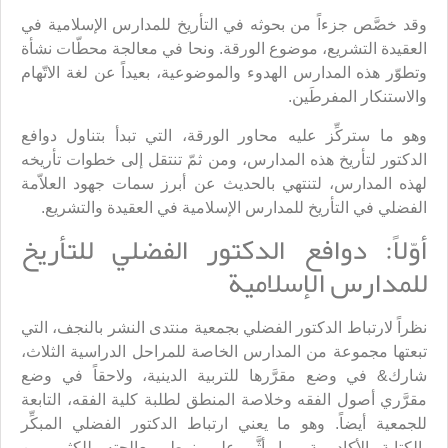
وقد خصَّص جزءاً من بحوثه في التأريخ للمدارس الإسلامية في
العقيدة التشريع، موضوع الورقة. ونحا في معالجة محطّات نشأة
وتطوّر هذه المدارس الهدوء والموضوعية، بعيداً عن لغة الاتّهام
والاستنكار المفرطَين.
وهو ما ستركِّز عليه محاور الورقة، التي تبدأ بتناول دوافع
الدكتور لتأريخ هذه المدارس، ومن ثمّ تنتقل إلى خطوات تأريخه
لهذه المدارس، لتنتهي بالحديث عن أبرز سمات جهود العلاّمة
الفضلي في التأريخ للمدارس الإسلامية في العقيدة والتشريع.
أوّلاً: دوافع الدكتور الفضلي للتأريخ
للمدارس الإسلامية
نظراً لارتباط الدكتور الفضلي بجمعية منتدى النشر بالنجف، التي
تبعتها مجموعة من المدارس الخاصة للمراحل الدراسية الثلاث،
شارك& في وضع مقرَّرها للتربية الدينية، ولاحقاً في وضع
مقرَّري أصول الفقه وخلاصة المنطق لطلبة كلية الفقه، التابعة
للجمعية أيضاً. وهو ما يعني ارتباط الدكتور الفضلي المبكِّر
بالكتابة الأكاديمية، ما أثَّر على نمط معالجته للكثير من