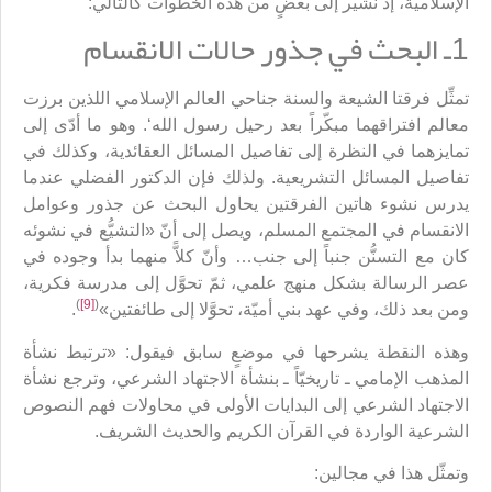
الإسلامية، إذ نشير إلى بعضٍ من هذه الخطوات كالتالي:
1ـ البحث في جذور حالات الانقسام
تمثِّل فرقتا الشيعة والسنة جناحي العالم الإسلامي اللذين برزت
معالم افتراقهما مبكّراً بعد رحيل رسول الله‘. وهو ما أدّى إلى
تمايزهما في النظرة إلى تفاصيل المسائل العقائدية، وكذلك في
تفاصيل المسائل التشريعية. ولذلك فإن الدكتور الفضلي عندما
يدرس نشوء هاتين الفرقتين يحاول البحث عن جذور وعوامل
الانقسام في المجتمع المسلم، ويصل إلى أنّ «التشيُّع في نشوئه
كان مع التسنُّن جنباً إلى جنب… وأنّ كلاًّ منهما بدأ وجوده في
عصر الرسالة بشكل منهج علمي، ثمّ تحوَّل إلى مدرسة فكرية،
)
[9]
(
ومن بعد ذلك، وفي عهد بني أميّة، تحوَّلا إلى طائفتين»
.
وهذه النقطة يشرحها في موضعٍ سابق فيقول: «ترتبط نشأة
المذهب الإمامي ـ تاريخيّاً ـ بنشأة الاجتهاد الشرعي، وترجع نشأة
الاجتهاد الشرعي إلى البدايات الأولى في محاولات فهم النصوص
الشرعية الواردة في القرآن الكريم والحديث الشريف.
وتمثّل هذا في مجالين: