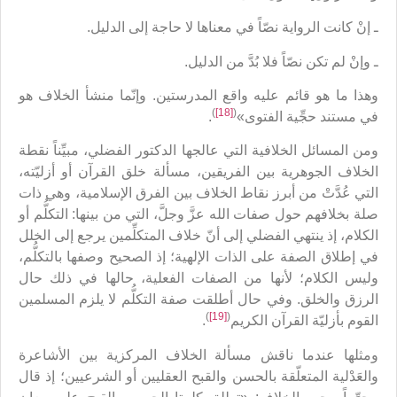
ـ إنْ كانت الرواية نصّاً في معناها لا حاجة إلى الدليل.
ـ وإنْ لم تكن نصّاً فلا بُدَّ من الدليل.
وهذا ما هو قائم عليه واقع المدرستين. وإنّما منشأ الخلاف هو
)
[18]
(
في مستند حجِّية الفتوى»
.
ومن المسائل الخلافية التي عالجها الدكتور الفضلي، مبيِّناً نقطة
الخلاف الجوهرية بين الفريقين، مسألة خلق القرآن أو أزليّته،
التي عُدَّتْ من أبرز نقاط الخلاف بين الفرق الإسلامية، وهي ذات
صلة بخلافهم حول صفات الله عزَّ وجلَّ، التي من بينها: التكلُّم أو
الكلام، إذ ينتهي الفضلي إلى أنّ خلاف المتكلِّمين يرجع إلى الخلل
في إطلاق الصفة على الذات الإلهية؛ إذ الصحيح وصفها بالتكلُّم،
وليس الكلام؛ لأنها من الصفات الفعلية، حالها في ذلك حال
الرزق والخلق. وفي حال أطلقت صفة التكلُّم لا يلزم المسلمين
)
[19]
(
القوم بأزليّة القرآن الكريم
.
ومثلها عندما ناقش مسألة الخلاف المركزية بين الأشاعرة
والعَدْلية المتعلّقة بالحسن والقبح العقليين أو الشرعيين؛ إذ قال