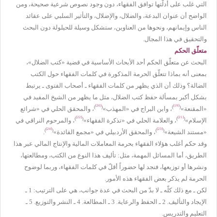
التي غلب على أدلّتها توافق الفقهاء، دون وجود نصوص شرعية صحيحة، ومن
الواضح أن عنوان البدعة، والضلال، والإضلال، والتأثير السلبي على عقائد
الناس وإيمانهم، ونحوها من العناوين، ستشكل وسيلة للحيلولة دون البحث
والتحقيق في هذا المجال.
متعلّق الحكم
البحث عن متعلّق الحكم أحد الأبحاث الأساسية في قضية «كتب الضلال»،
بمعنى أنه بماذا تتعلّق الحرمة المذكورة في كلمات الفقهاء حول الكتب
الضالة؟ وذلك أن الذي يظهر من كلمات الفقهاء ـ أصحاب الفتوى ـ يرتبط
بشكل أكبر بمسألة حفظ كتب الضلال، مثل ما يظهر من الشيخ المفيد في
[20]
[19]
)
(
)
(
«المقنعة»
، وابن البراج في «المهذب»
، والمحقق الحلي في «شرائع
[22]
[21]
)
(
)
(
الإسلام»
، والعلامة الحلي في «تذكرة الفقهاء»
، والمرحوم النراقي في
[24]
[23]
)
(
)
(
«مستند الشيعة»
، والمحقق الأردبيلي في «مجمع الفائدة»
.
وقد حكم أغلب هؤلاء الفقهاء بحرمة المعاملات المالية والإنتاج المالي عبر هذا
الطريق، أما المسائل المهمة، مثل: تأليف هذا النوع من الكتب، ومطالعتها،
ونشرها أو توزيعها، فنجد لها حضوراً أقلّ في كلمات الفقهاء، وربما لوضوح
الحرمة لم يذكر بعض الفقهاء هذه الأمور.
لكن ـ مع ذلك كلّه ـ لا بدّ من البحث في عدة جوانب، هي على الترتيب: 1 ـ
الإيجاد والتأليف. 2 ـ الحفظ والرعاية. 3 ـ المطالعة. 4 ـ النشر والتوزيع. 5 ـ
التعليم والتدريس.