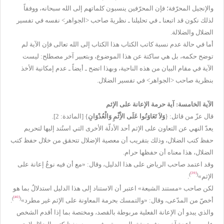
والإنجيل المحرّفة؛ فإن المحرّفين ينسبون كلماتهم إلى الله سبحانه، ووفقاً
لذلك نكون قد اتبعنا ـ في تحليلنا ـ نظريةَ صاحب <الجواهر> نفسه في تفسير
الضلال والضلالة.
أما في حالة عدم نسبة كاتب الكتاب هذا الكتاب إلى الله تعالى فإن الآية لم
توضح حكمه، بل هي ساكتة عن هذا الموضوع، وبتعبير آخر مصطلح: ليست
الآية في مقام البيان من هذه الناحية، وبهذا اتضح ـ أيضاً ـ عدم إمكانية الأخذ
بنظرية صاحب <الجواهر> في تفسير الضلال.
الآية الخامسة: آية حرمة الإعانة على الإثم
قال عزّ من قائل: {
وَلاَ تَعَاوَنُوا عَلَى الاِْثْمِ وَالْعُدْوَانِ
} [المائدة: 2].
يعدّ النهي عن التعاون على الإثم أحد الأدلّة الأخرى التي استُند إليها لتحريم
حفظ كتب الضلال، وذلك بتقريب أن معصية الإضلال تتحقق من خلال حفظ كتب
الضلال، هذا معناه أن حفظها حرام.
و
قد اعتمد صاحب الرياض على هذا الدليل، وقال: «مع أن فيه نوعُ إعانة على
[39]
)
(
الإثم»
.
لكن صاحب «مستند الشيعة» اعتبر أن الاستناد إلى هذا الدليل استدلالٌ بما هو
[40]
)
(
أخصّ من المدّعى، وقال: «والتمسك بحرمة المعاونة على الإثم غير مطرد»
.
والذي يبدو أن الإعانة الفعلية مربوطة بالقصد، ومختصة بما إذا أقدم الشخص