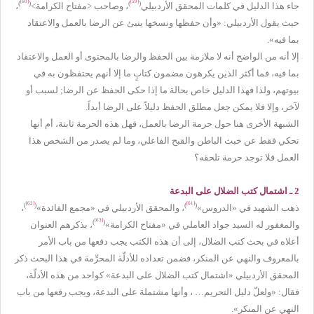
[60]
[59]
)
(
)
(
جاء هذا الدليل في كلمات المحقق الأردبيلي
، وصاحب <مفتاح الكرامة>
،
حيث يقول الأردبيلي: «وأن حفظها ونسخها ينبئ عن الرضا بالعمل والاعتقاد
بما فيه».
إلا أنه من الواضح أنه لا ملازمة بين الحفظ والرضا بالمحتوى أو العمل والاعتقاد
بما فيه، فما أكثر الذين يكرهون مضمون كتابٍ ما إلا أنهم يحتفظون به في
بيوتهم، ولذا فهذا الدليل خاص بحالة ما إذا حكى الحفظ عن الرضا; لسبب أو
لآخر، وإلا فلا يمكن جعل مطلق الحفظ دليلاً على الرضا أبداً.
الشبهة الأخرى هنا حول حرمة الرضا بالعمل، فهل هذه الحرمة ثابتة، أم أنها
تحكي فقط عن خبث الباطن والقبح الفاعلي، وما لم يصدر من الشخص هذا
العمل فلا توجد حرمة تلحقه؟
2 ـ اشتمال كتب الضلال على البدعة
[62]
[61]
)
(
)
(
ذهب الشهيد في «الدروس»
، والمحقق الأردبيلي في «مجمع الفائدة»
،
[63]
)
(
والمغفور له السيد جواد العاملي في «مفتاح الكرامة»
، بذكرهم العنوان
أعلاه في بحث كتب الضلال، إلى أن هذه الكتب يجب دفعها من باب الأمر
بالمعروف والنهي عن المنكر، فضمن تعداده للأدلّة المحرِّمة في هذا البحث ذكر
المحقق الأردبيلي «اشتمال كتب الضلال على البدعة» كواحد من هذه الأدلّة،
فقال: «ولعلّ دليل التحريم… ، وأنها مشتملة على البدعة، ويجب رفعها من باب
النهي عن المنكر».