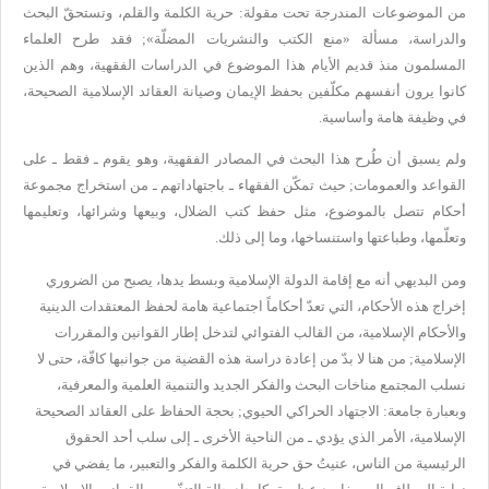
من الموضوعات المندرجة تحت مقولة: حرية الكلمة والقلم، وتستحقّ البحث
والدراسة، مسألة «منع الكتب والنشريات المضلّة»; فقد طرح العلماء
المسلمون منذ قديم الأيام هذا الموضوع في الدراسات الفقهية، وهم الذين
كانوا يرون أنفسهم مكلّفين بحفظ الإيمان وصيانة العقائد الإسلامية الصحيحة،
في وظيفة هامة وأساسية.
ولم يسبق أن طُرح هذا البحث في المصادر الفقهية، وهو يقوم ـ فقط ـ على
القواعد والعمومات; حيث تمكّن الفقهاء ـ باجتهاداتهم ـ من استخراج مجموعة
أحكام تتصل بالموضوع، مثل حفظ كتب الضلال، وبيعها وشرائها، وتعليمها
وتعلّمها، وطباعتها واستنساخها، وما إلى ذلك.
ومن البديهي أنه مع إقامة الدولة الإسلامية وبسط يدها، يصبح من الضروري
إخراج هذه الأحكام، التي تعدّ أحكاماً اجتماعية هامة لحفظ المعتقدات الدينية
والأحكام الإسلامية، من القالب الفتوائي لتدخل إطار القوانين والمقررات
الإسلامية; من هنا لا بدّ من إعادة دراسة هذه القضية من جوانبها كافّة، حتى لا
نسلب المجتمع مناخات البحث والفكر الجديد والتنمية العلمية والمعرفية،
وبعبارة جامعة: الاجتهاد الحراكي الحيوي; بحجة الحفاظ على العقائد الصحيحة
الإسلامية، الأمر الذي يؤدي ـ من الناحية الأخرى ـ إلى سلب أحد الحقوق
الرئيسية من الناس، عنيتُ حق حرية الكلمة والفكر والتعبير، ما يفضي في