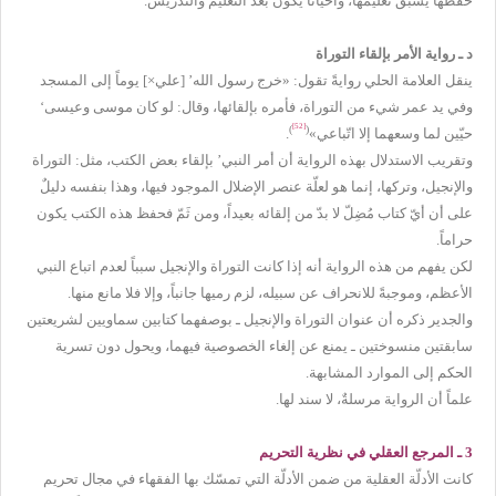
حفظها يسبق تعليمها، وأحياناً يكون بعد التعليم والتدريس.
د ـ رواية الأمر بإلقاء التوراة
ينقل العلامة الحلي روايةً تقول: «خرج رسول الله’
]
علي×
[
يوماً إلى المسجد
وفي يد عمر شيء من التوراة، فأمره بإلقائها، وقال: لو كان موسى وعيسى‘
[52]
)
(
حيّين لما وسعهما إلا اتّباعي»
.
وتقريب الاستدلال بهذه الرواية أن أمر النبي’ بإلقاء بعض الكتب، مثل: التوراة
والإنجيل، وتركها، إنما هو لعلّة عنصر الإضلال الموجود فيها، وهذا بنفسه دليلٌ
على أن أيّ كتاب مُضِلّ لا بدّ من إلقائه بعيداً، ومن ثَمّ فحفظ هذه الكتب يكون
حراماً.
لكن يفهم من هذه الرواية أنه إذا كانت التوراة والإنجيل سبباً لعدم اتباع النبي
الأعظم، وموجبةً للانحراف عن سبيله، لزم رميها جانباً، وإلا فلا مانع منها.
والجدير ذكره أن عنوان التوراة والإنجيل ـ بوصفهما كتابين سماويين لشريعتين
سابقتين منسوختين ـ يمنع عن إلغاء الخصوصية فيهما، ويحول دون تسرية
الحكم إلى الموارد المشابهة.
علماً أن الرواية مرسلةٌ، لا سند لها.
3 ـ المرجع العقلي في نظرية التحريم
كانت الأدلّة العقلية من ضمن الأدلّة التي تمسّك بها الفقهاء في مجال تحريم