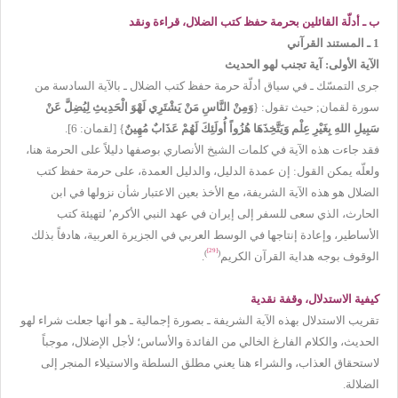
ب ـ أدلّة القائلين بحرمة حفظ كتب الضلال، قراءة ونقد
1 ـ المستند القرآني
الآية الأولى: آية تجنب لهو الحديث
جرى التمسّك ـ في سياق أدلّة حرمة حفظ كتب الضلال ـ بالآية السادسة من
سورة لقمان; حيث تقول: {
وَمِنْ النَّاسِ مَنْ يَشْتَرِي لَهْوَ الْحَدِيثِ لِيُضِلَّ عَنْ
سَبِيلِ اللهِ بِغَيْرِ عِلْم وَيَتَّخِذَهَا هُزُواً أُولَئِكَ لَهُمْ عَذَابٌ مُهِينٌ
} [لقمان: 6].
فقد جاءت هذه الآية في كلمات الشيخ الأنصاري بوصفها دليلاً على الحرمة هنا،
ولعلّه يمكن القول: إن عمدة الدليل، والدليل العمدة، على حرمة حفظ كتب
الضلال هو هذه الآية الشريفة، مع الأخذ بعين الاعتبار شأن نزولها في ابن
الحارث، الذي سعى للسفر إلى إيران في عهد النبي الأكرم’ لتهيئة كتب
الأساطير، وإعادة إنتاجها في الوسط العربي في الجزيرة العربية، هادفاً بذلك
[29]
)
(
الوقوف بوجه هداية القرآن الكريم
.
كيفية الاستدلال، وقفة نقدية
تقريب الاستدلال بهذه الآية الشريفة ـ بصورة إجمالية ـ هو أنها جعلت شراء لهو
الحديث، والكلام الفارغ الخالي من الفائدة والأساس؛ لأجل الإضلال، موجباً
لاستحقاق العذاب، والشراء هنا يعني مطلق السلطة والاستيلاء المنجر إلى
الضلالة.