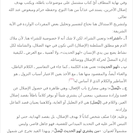
وفي نهاية المطاف أيّ كتاب مشتمل على موضوعات باطلة، ويكتب بهدف
إضلال الآخرين، يستدعي عذاباً من هذا النوع، وحفظه حرام ومبغوض عند الله
تعالى.
ولتشريح الاستدلال هنا نحتاج لتفسير وتحليل بعض المفردات الواردة في الآية
الشريفة:
أ ـ «اشتراء»:
وتعني الشراء، لكن لا شك أنه لا خصوصية للشراء هنا; لأن ملاك
الذم هو مطلق السلطنة (الإضلال) التي تكون في جهة الضلال، والشاملة لكل
نشاط يضع بين يدي الإنسان «لهو الحديث»، ولا أهمية ـ مع الغرض ـ لكيفية
إدارة المضلّ لحركة الإضلال ووسائله.
ب ـ «لهو الحديث»:
تعني هذه الكلمة ـ كما جاء في التفاسير ـ الكلام الباطل،
والغناء أيضاً، والمقصود منها هنا ـ مع الأخذ بعين الاعتبار أسباب النزول ـ هو
[30]
)
(
الأساطير والكلام الذي لا أساس له
.
ج
ـ «ليُضلّ»:
وهي مضارع باب الإفعال، وهي ظاهرة في حصول الإضلال عن
قصد وإرادة مسبقين، بمعنى أن يشتري شيئاً أو يوفر كلاماً باطلاً بقصد إضلال
الغير، واللام في
{
ليُضل
}
هي لام التعليل أو الغاية، وكلاهما يعنيان قصد الفاعل
وإرادته.
وعليه; فإذا صنّف شخص كتاباً لا بهدف الإضلال، بل بقصد الهداية، حتى لو
التبس الأمر عليه في التحديد الميداني للقضية، فهو جاهل قاصر، وليس
مشمولاً لعنوان: «
من يشتري لهو الحديث ليُضلّ
»; وبهذا القيد تخرج عن شمول