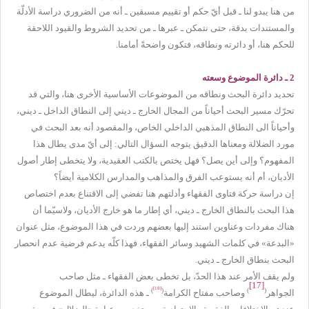
من هنا يبدو لنا ـ قبل أيّ حكم أو تقييم مسبقين ـ أنه من الضروري دراسة الأدلّة
والمستندات بدقة، حتى نتمكن ـ عبرها ـ من تحديد الشروط والقيود اللاحقة
للحكم هنا، أو دائرته ونطاقه، فتكون واضحةً أمامنا.
2 ـ دائرة الموضوع وسعته
تحديد دائرة البحث ونطاقه من الموضوعات الأساسية الأخرى هنا، والتي قد
تحرّك مسير البحث أحياناً من المجال الخارج ـ ديني إلى النطاق الداخل ـ ديني،
وأحياناً الى النطاق المذهبي الداخلي الخاص، والمقصود أنه بعد البحث في
مورد الضلالة ومعناها الدقيق يتوجه السؤال التالي: إلى أيّ مدى يطال هذا
المفهوم؟ وإلى أين يصل؟ فهل يختص بالكتب العقيدية، ولا يتخطى إطار أصول
الأديان، أم أنه يستوعب الفرق والمذاهب والمدارس الكلامية أيضاً؟
إن دراسة حركة فتاوى الفقهاء وأدلتهم هنا تفضي إلى الاقتناع بعدم اختصاص
هذا البحث بالنطاق الخارج ـ ديني، أي إطار ما هو خارج الأديان، ولاسيّما أن
هناك مفردات وعناوين استند إليها بعضهم وردت في هذا الموضوع، مثل عنوان
«البدعة» في كلمات الشهيد وسائر الفقهاء، فهذا كلّه يدعم فرضية عدم انحصار
البحث بنطاق الخارج ـ ديني.
ولم يقف الأمر عند هذا الحدّ، بل تخطى بعض الفقهاء ـ مثل صاحب
[17]
[18]
)
(
)
(
الجواهر
وصاحب مفتاح الكرامة
ـ هذه الدائرة، ليطال الموضوع