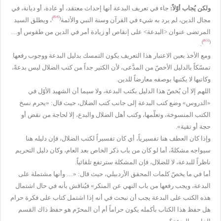
ولكن يُجاب أوّلاً:
جاء في تعريف البدعة أنها إحداث معتقد، أو عادة، أو ديانة، في
[64]
)
(
مجال الدين، لم يرد به شيء في القرآن وسنة النبي والأئمة
، ويطلق السيد
المرتضى عنوان <البدعة> على إنقاص أو زيادة أمر في الدين من طقوس أو…
[65]
)
(
.
ومع الأخذ بعين الاعتبار هذا التعريف يكون التمسك بدليل البدعة ووجوب رفعها
تمسّكاً بالدليل الأخصّ من المدَّعى، لأن الكثير جداً من كتب الضلال ليس بدعةً،
وكاتبها لا يكتبها بوصفه معارضاً للدين.
اللهم إلا أن يُخصّ هذا الدليل بكتب البدعة، ولا سيما أن الشهيد الأوّل في
«الدروس» وضع كتب البدعة إلى جانب كتب الضلال، حيث قال: «يحرم نسخ
الكتب المنسوخة، وتعلّمها، وكتب أهل الضلال والبدع، إلا لحاجة من نقض أو
حجة أو تقية».
وإذا كان العطف هنا تفسيرياً، أي كان تفسيراً لكتب الضلال، فإن دليله هنا
سيواجه مشكلةً، أما لو كان من باب ذكر الخاص بعد العام، وكان دليل التحريم
ناظراً للبدعة، لا للضلال، فإن المشكلة سترتفع تلقائياً.
أما في
ما يخصّ كلمات المحقق الأردبيلي، حيث قال: «… وأنها مشتملة على
البدعة، ويجب رفعها من باب النهي عن المنكر» فيُناقش بأنه في حال اشتمال
هذه الكتب على البدعة يجب أن نبحث في أنه إذا اشتمل كتاب على فكرة حرام
هل حفظ هذا الكتاب بأكمله يكون حراماً أم أن المحرّم هو حفظ ذاك القسم