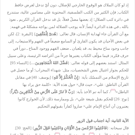
إذ لو كان الملاك هو الوقوع الخارجي للإضلال، دون أيّ تدخل لغرض حافظ
الكتاب; فإن الكثير من الكتب الفلسفية، المحتوية على مضامين عالية، ستندرج
في دائرة كتب الضلال؛ إذ بعضها مضلّ فعلاً، بل قد ندخل القرآن الكريم ـ نعوذ
بالله ـ في هذه الدائرة أيضاً; لأنه يوجب الضلالة لمن يواجه مشكلةً في فهمه;
مع أن القرآن جاء لهداية الإنسان، قال تعالى: {
هُدىً لِلْمُتَّقِينَ
} [البقرة: 2]، لكن
في بعض الأحيان قد يكون القارئ أو السامع ضعيفاً في الفهم والاستيعاب، إلى
جانب وجود مناخ محيط به، قد يلعبان ـ ضعف الفهم ووجود المناخ ـ دوراً في
حرف فكره; فيما مؤلّف الكتاب يعتبرها جزءاً من أغراضه الرئيسة، وعلى سبيل
المثال: استند بعضهم إلى قوله تعالى: {
فَضَّلَ اللهُ الْمُجَاهِدِينَ…
} [النساء:95]
للحكم بجواز اغتيال بعض الشخصيات، مثل: شهداء المحراب؛ أو ما حصل في
تاريخ الإسلام من التمسّك بآية: {
إِنْ الْحُكْمُ إِلاَّ للهِِ
} [يوسف: 40] في مقابل
القرآن الناطق: علي×، حيث قال× حول هذه الآية: «كلمة حق يراد بها
[33]
)
(
الباطل»
، كما أنه تم الأخذ بآية: {
رَبِّ لاَ تَذَرْ عَلَى الاَْرْضِ مِنْ الْكَافِرِينَ دَيَّاراً
}
[نوح: 26] للحكم بقتل شيعة علي×، بل وممارسة ذلك; لأن الخوارج كانوا
يعتبرون أن أتباع الإمام علي× صاروا كفاراً بقبولهم التحكيم.
الآية الثانية: آية اجتناب قول الزور
قال سبحانه: {
فَاجْتَنِبُوا الرِّجْسَ مِنْ الاَْوْثَانِ وَاجْتَنِبُوا قَوْلَ الزُّورِ
} [الحج: 30].
[35]
[34]
)
(
)
(