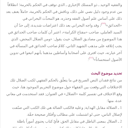
والفقيه الوحيد ـ ذو المسلك الإخباري ـ الذي توقف في الحكم بالحرمة؛ انطلاقاً
من عدم وجود دليل نصي على ذلك، وناقش في الحكم بالحرمة، حاملاً بعنف بعد
ذلك على أساس علم أصول الفقه وجذره، هو المحدِّث البحراني في
[10]
)
(
«الحدائق»
، وقد واجه البحراني بعد ذلك اعتراضات شديدة، إلى حدّ أن
السيد العاملي، صاحب «مفتاح الكرامة»، اعتبر أن كلمات صاحب الحدائق في
هذا الموضوع من مصاديق الضلال، حيث يقول: «ومن الضلال المحض، الذي
يجب إتلافه على مذهب الشهيد الثاني، كلامُ صاحب الحدائق في المسألة في
آخر عبارته، حيث افترى على أصحابنا وأساطين مذهبنا بأنهم اتبعوا في تدوين
[11]
)
(
الأصول استحساناً»
.
تحديد موضوع البحث
من نتائج فقدان النص الصريح في ما يتعلّق بالحكم الفقهي لكتب الضلال تلك
الاختلافات التي وقعت بين الفقهاء حول موضوع التحريم الموجود هنا، حيث
وقع الاختلاف في تفسير كلمة «الضلال» في العنوان; فقد استخدمت في معاني
عدة، منها:
1 ـ الضلالة مقابل الهداية; وعليه فالكتب الضالة هي تلك الكتب التي صنّفت
لإضلال الناس، حتى لو اشتملت على مطالب وأفكار صحيحة حقّة.
2 ـ الضلال بمعنى الباطل في مقابل الحق; فأيّ كتاب يحتوي أموراً باطلة