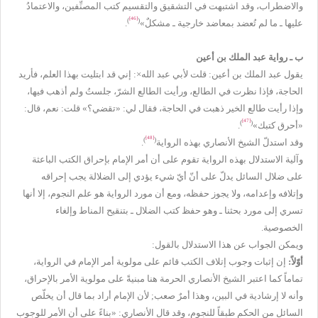
والاضطراب، وقد اشتبهت في التشقيق والتقسيم كتب المصنِّفين، والاعتمادُ
[46]
)
(
عليها ـ ما لم تُعضد بمعاضد خارجية ـ مشكلٌ»
.
ب ـ رواية عبد الملك بن أعين
يقول عبد الملك بن أعين: قلت لأبي عبد الله×: إني قد ابتليت بهذا العلم، فأريد
الحاجة، فإذا نظرت في الطالع، ورأيت الطالع الشرّ، جلستُ ولم أذهب فيها،
وإذا رأيت طالع الخير ذهبت في الحاجة، فقال لي: «تقضي؟» قلت: نعم، قال:
[47]
)
(
«أحرق كتبك»
.
[48]
)
(
وقد استدلّ الشيخ الأنصاري بهذه الرواية
.
وآلية الاستدلال بهذه الرواية تقوم على أن أمر الإمام بإحراق الكتب الباعثة
على ضلال السائل يدلّ على أنّ أيّ شيء يؤدي إلى الضلالة يجب إحراقه
وإتلافه وإعدامه، ولا يجوز حفظه، ومع أن مورد الرواية هو علم النجوم، إلا أنها
تسري إلى مورد بحثنا ـ وهو حفظ كتب الضلال ـ بتنقيح المناط وإلغاء
الخصوصية.
ويمكن الجواب عن هذا الاستدلال بالقول:
أوّلاً:
إن إثبات وجوب إتلاف الكتب قائم على مولوية أمر الإمام في الرواية،
تماماً كما اعتبر الشيخ الأنصاري الحرمة هنا مبنيةً على مولوية الأمر بالإحراق،
وأنه لا إرشادية في البين، وهذا أمرٌ صعب; لأن الإمام أراد بما قال أن يخلّص
السائل من الحكم طبقاً للنجوم، وقد قال الأنصاري: «بناءً على أن الأمر للوجوب