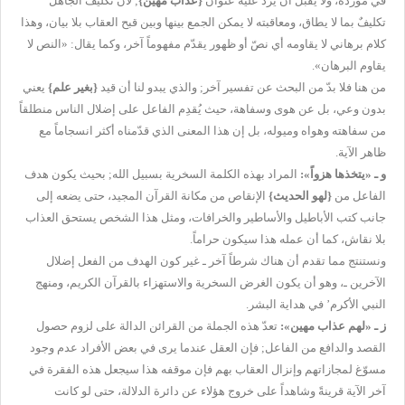
في مورده، ولا يقبل أن يرد عليه عنوان
{
عذاب مهين
}
; لأن تكليف الجاهل
تكليفٌ بما لا يطاق، ومعاقبته لا يمكن الجمع بينها وبين قبح العقاب بلا بيان، وهذا
كلام برهاني لا يقاومه أي نصّ أو ظهور يقدّم مفهوماً آخر، وكما يقال: «النص لا
يقاوم البرهان».
من هنا فلا بدّ من البحث عن تفسير آخر; والذي يبدو لنا أن قيد
{
بغير علم
}
يعني
بدون وعي، بل عن هوى وسفاهة، حيث يُقدِم الفاعل على إضلال الناس منطلقاً
من سفاهته وهواه وميوله، بل إن هذا المعنى الذي قدّمناه أكثر انسجاماً مع
ظاهر الآية.
و ـ «يتخذها هزواً»:
المراد بهذه الكلمة السخرية بسبيل الله; بحيث يكون هدف
الفاعل من
{
لهو الحديث
}
الإنقاص من مكانة القرآن المجيد، حتى يضعه إلى
جانب كتب الأباطيل والأساطير والخرافات، ومثل هذا الشخص يستحق العذاب
بلا نقاش، كما أن عمله هذا سيكون حراماً.
ونستنتج مما تقدم أن هناك شرطاً آخر ـ غير كون الهدف من الفعل إضلال
الآخرين ـ، وهو أن يكون الغرض السخرية والاستهزاء بالقرآن الكريم، ومنهج
النبي الأكرم’ في هداية البشر.
ز ـ «لهم عذاب مهين»:
تعدّ هذه الجملة من القرائن الدالة على لزوم حصول
القصد والدافع من الفاعل; فإن العقل عندما يرى في بعض الأفراد عدم وجود
مسوّغ لمجازاتهم وإنزال العقاب بهم فإن موقفه هذا سيجعل هذه الفقرة في
آخر الآية قرينةً وشاهداً على خروج هؤلاء عن دائرة الدلالة، حتى لو كانت