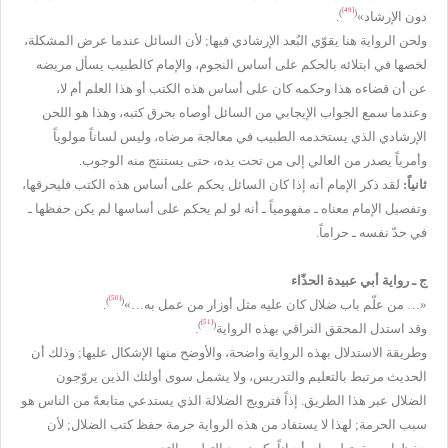
[49]
)
(
دون الإرشاد»
.
ولحن الرواية هنا يقوّي البُعد الإرشادي فيها; لأن السائل عندما عرض المشكلة،
لخصها في ابتلائه بالحكم على أساس النجوم، والإمام كالطبيب يسأل مريضه
عن أن قضاءه هذا وحكمه كان على أساس هذه الكتب أو هذا العلم أم لا،
وعندما سمع الجواب الإيجابي من السائل أوصاه بحرق كتبه، وهذا هو اللحن
الإرشادي الذي يستخدمه الطبيب في معالجة مرضاه، وليس لساناً مولوياً
وأمرياً يصدر من العالي إلى من تحت يده، حتى يستنتج منه الوجوب.
ثانياً:
لقد ذكر الإمام أنه إذا كان السائل يحكم على أساس هذه الكتب فليحرقها،
وتفصيل الإمام معناه ـ مفهومياً ـ أنه لو لم يحكم على أساسها لم يكن حفظها ـ
في حدّ نفسه ـ حراماً.
ج ـ رواية أبي عبيدة الحذّاء
[50]
)
(
«… من علّم باب ضلال كان عليه مثل أوزار من عمل به…»
.
[51]
)
(
وقد استدل المحقق النراقي بهذه الرواية
.
وطريقة الاستدلال بهذه الرواية واضحة، والأوضح منها الإشكال عليها; وذلك أن
الحديث مرتبط بالتعليم والتدريس، ولا يشمل سوى أولئك الذين يروّجون
الضلال عبر هذا الطريق. إذاً فترويج الضلالة الذي يستدعي متابعةً من الناس هو
سبب الحرمة; لهذا لا يستفاد من هذه الرواية حرمة حفظ كتب الضلال; لأن