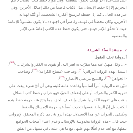
على مساعدة آخر بهدف تحقق المعصية، وفي مورد حفظ كتب الضلال لا يتم
التحريم إلا إذا حفظ الإنسان هذا الكتاب قاصداً من ذلك إضلال الآخرين، وفي
غير هذه الحال ـ كما إذا حفظه لترسيخ أفكاره الشخصية، أو كَتَبَه لهداية
الآخرين، وكان مخطئاً في فهمه، وقاصراً في اجتهاده ـ لا يكون مشمولاً للإعانة؛
حيث لا تحقُّق للإثم حينئذٍ، حتى يكون حفظ هذه الكتب إعانةً على الإثم
والمعصية.
2 ـ مستند السنّة الشريفة
أ ـ رواية تحف العقول
[41]
)
(
«… وكل منهيّ عنه مما يتقرّب به لغير الله، أو يقوى به الكفر والشرك…»
.
[43]
[42]
)
(
)
(
استدل بهذه الرواية النراقي
، وصاحب <مفتاح الكرامة>
، وصاحب
[45]
[44]
)
(
)
(
<الجواهر>
، والشيخ مرتضى الأنصاري
.
تبيّن هذه الرواية أمراً أساسياً وقاعدة عامة كلية، وهي أن أيَّ شيء يبعث على
تقوية الكفر والشرك، أو على إضعاف الحقّ، فهو حرام، وحفظ كتب الضلال
باعث على تقوية الكفر والشرك وإضعاف الحق، مما ينتج عنه حرمة حفظ هذه
الكتب، بل إنّ الرواية نفسها تتحدث أيضاً عن حرمة الإمساك والحفظ.
ونكتفي ـ للجواب عن هذا الاستدلال بهذه الرواية ـ بما ذكره المحقق الإيرواني،
حيث قال: «هذه الرواية مخدوشة بالإرسال، وعدم اعتناء أصحاب الجوامع
بنقلها، مع بُعد عدم اطّلاعهم عليها، مع ما هي عليه ـ في متنها ـ من القلق