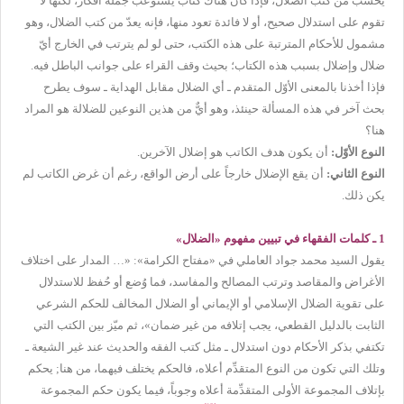
يُحسب من كتب الضلال، فإذا كان هناك كتاب يستوعب جملة أفكار، لكنها لا
تقوم على استدلال صحيح، أو لا فائدة تعود منها، فإنه يعدّ من كتب الضلال، وهو
مشمول للأحكام المترتبة على هذه الكتب، حتى لو لم يترتب في الخارج أيّ
ضلال وإضلال بسبب هذه الكتاب؛ بحيث وقف القراء على جوانب الباطل فيه.
فإذا أخذنا بالمعنى الأوّل المتقدم ـ أي الضلال مقابل الهداية ـ سوف يطرح
بحث آخر في هذه المسألة حينئذ، وهو أيٌّ من هذين النوعين للضلالة هو المراد
هنا؟
النوع الأوّل:
أن يكون هدف الكاتب هو إضلال الآخرين.
النوع الثاني:
أن يقع الإضلال خارجاً على أرض الواقع، رغم أن غرض الكاتب لم
يكن ذلك.
1 ـ كلمات الفقهاء في تبيين مفهوم «الضلال»
يقول السيد محمد جواد العاملي في «مفتاح الكرامة»: «… المدار على اختلاف
الأغراض والمقاصد وترتب المصالح والمفاسد، فما وُضع أو حُفظ للاستدلال
على تقوية الضلال الإسلامي أو الإيماني أو الضلال المخالف للحكم الشرعي
الثابت بالدليل القطعي، يجب إتلافه من غير ضمان»، ثم ميّز بين الكتب التي
تكتفي بذكر الأحكام دون استدلال ـ مثل كتب الفقه والحديث عند غير الشيعة ـ
وتلك التي تكون من النوع المتقدِّم أعلاه، فالحكم يختلف فيهما، من هنا; يحكم
بإتلاف المجموعة الأولى المتقدِّمة أعلاه وجوباً، فيما يكون حكم المجموعة