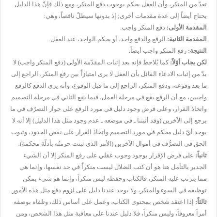
تعدّ من المنكر، وأن العقل يحكم بوجوب دفع المنكر، ومع ذلك فإنّ هذا الدليل
يحتاج أيضاً إلى عدة مقدمات أخرى; إذ بدونها سيظلّ ناقصاً، وهي:
المقدمة الأولى:
دفع المنكر واجب.
المقدمة الثانية:
الرفع والدفع واحد، أو بحكم الواحد، عند العقل.
النتيجة:
رفع المنكر واجب أيضاً.
لكن يجاب أوّلاً:
كما يُلاحظ فإنه بعد إثبات المقدّمة الأولى (دفع المنكر واجب) لا
بدّ من إثبات الادعاء القائل بأن العقل لا يرى امتيازاً بين رفع المنكر، الراجع إلى
ما بعد وقوعه، ودفع المنكر، الراجع إلى ما قبل الوقوع، وأنه يرى الدفع كالرفع
واجبين، مع أن الرفع يقع في مرحلة العمل، فيما يقع الثاني في مرحلة التصميم
واتخاذ القرار، وعلى فرض وجود دليل في مورد الرفع على جواز التصرّف في ما
يرجع إلى الآخرين (وقد أثبتنا ـ في موضعه ـ عدم وجود مثل هذا الدليل) إلا أنه لا
يوجد أيّ دليل محكم في مورد التصميم واتخاذ القرار على نقض الحدود، وثبوت
الحق في التصرُّف في أموال الآخرين (الأمر الذي ثبتت حرمتُه بأدلّة محكمة
).
ثانياً:
على فرض الإقرار بوجود وجوب عقلي على رفع المنكر إلا أن الشيء
الجدير بالتأمل هنا هو أن كتب الضلال ليست منكراً في حد نفسها، وإنما هي
مما يترتب عليه المنكر، فالكتاب وحفظه ليس منكراً، وإنما هو شيء يمكن
توظيفه في السوء والمنكر، ولا يوجد عندنا دليل على لزوم دفع مثل هذه الأمور.
ثالثاً:
إذا اعتقد شخص بمحتوى الكتاب، وعمل على أساس ذلك، وتلقاه بوصفه
أمراً معروفاً، وليس منكراً، فلا دليل عندنا على معاقبة مثل هذا الشخص، ومن