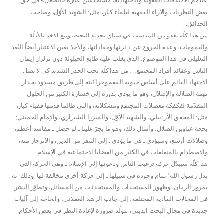
عندهم الاختلافات الفقهية والاجتهادية، مستخدمين عبارة «الضلال» في حق
بعض النظريات والآراء الفقهية لعلماء كبار، مثل: الشهيد الأوّل، وصاحب
الحدائق.
من هذا كلّه يغدو من المناسب في سياق تحديد البحث، ومع الأخذ بالأدلّة
والعمومات، وعدم الخروج عن دائرتها ومفاداتها، والأخذ بعين الاعتبار أيضاً البُعد
التعليلي في هذا الموضوع، الذي يغلب عليه طابع الحيلولة دون تزلزل إيمان
الناس وعقائد أفراد المجتمع… من هذا كلّه يجب الحذر الشديد كي لا يصل
الاجتهاد القائم
على أساس حيوية الفقه وحراكيته إلى طريق مسدود بجدار
تهمة الضلالة والإضلال، وهو ما يؤدي بدوره إلى خسارة الكثير من الحلول
المقدّمة لفكفكة معضلات المجتمع ومشكلاته، والتي طالما قدمها فقهاء كبار،
مثل: المحقق الأردبيلي، والشهيد الأوّل، والميرزا الشيرازي، والإمام الخميني;
بحجة عناوين الضلال، وأمثال ذلك، وهو ما يجرّ علينا ـ لو حصل ـ مفاسد أعظم،
وضلالات أوسع، وسيؤدي ـ في ما يؤدي ـ إلى التنفر من الدين، والانزجار منه،
والاصطدام بالمنغلقات في الكثير من القضايا الاجتماعية في الإسلام.
هذا كلّه سيبدّل حركة ترغيب الناس ودعوتها إلى الإسلام ـ وهي الحركة التي
بذل رسول الله’ تمام وجوده في سبيلها ـ إلى حركة أخرى مخالفة لها; وذلك أنه
بمرور الزمان، وظهور المستجدات والمستحدثات من المسائل، وتطوّر البشر
في المجالات المادية المختلفة، إلى جانب الرشد العقلاني، والحاجة إلى آليات
جديدة في مجال البحث الديني، تتولَّد ضرورة لإعادة النظر في بعض الأحكام