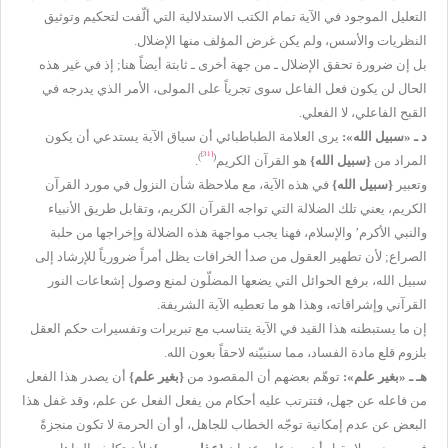
التعليل الموجود في الآية تمام الكتب الاستدلالية التي ألّفت لتحكيم وتوثيق
النظريات والأسس، ولم يكن غرض المؤلف منها الإضلال.
بل إن ضرورة تحقق الإضلال ـ من جهة أخرى ـ ثابتة أيضاً هنا; إذ في غير هذه
الحال لن يكون فعل الفاعل سوى تجرياً على المولى، الأمر الذي يدرجه في
القبح الفاعلي، لا الفعلي.
د ـ «سبيل الله»:
يرى العلامة الطباطبائي أن سياق الآية يستدعي أن يكون
[31]
)
(
المراد من
{
سبيل الله
}
هو القرآن الكريم
.
وتعبير
{
سبيل الله
}
في هذه الآية، مع ملاحظة شأن النزول في مورد القرآن
الكريم، يعني تلك الضلالة التي تواجه القرآن الكريم، وتقابل طريق الأنبياء
والنبي الأكرم’ والإسلام، فهنا يجب مواجهة هذه الضلالة وإخراجها من حلبة
الصراع; لأن تطهير العقول من صدأ الخرافات يظل أمراً ضرورياً للإرشاد إلى
سبيل الله، برفع الحوائل التي يضعها المضلّون لمنع وصول إشعاعات النور
القرآني وإشراقاته، وهذا هو ما تعطيه الآية الشريفة.
إن ما يستبطنه هذا القيد في الآية يتناسب مع تبريرات وتفسيرات حكم العقل
بلزوم قلع مادة الفساد، مما سنبيّنه لاحقاً بعون الله.
هـ
ـ «بغير علم»:
توهّم بعضهم أن المقصود من
{
بغير علم
}
أن يصدر هذا الفعل
من فاعله عن جهل، فتترتب عليه أحكام من يفعل الفعل عن علم، وقد غفل هذا
البعض عن عدم إمكانية توجّه الخطاب للجاهل، أو أن الحرمة لا تكون منجزةً