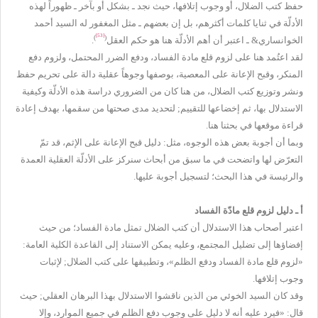
حفظ كتب الضلال، أو وجوب إتلافها، حيث نجد ـ بشكل أو بآخر ـ ظهوراً لهذه
الأدلّة في ثنايا كلمات أكثرهم، بل إن بعضهم ـ مثل المغفور له السيد أحمد
[53]
)
(
الخوانساري& ـ اعتبر أن أهم الأدلّة هنا هو حكم العقل
.
لقد
اعتُمد هنا على لزوم قلع مادة الفساد، ودفع الضرر المحتمل، ولزوم دفع
المنكر، وقبح الإعانة على المعصية، بوصفها وجوهاً عقلية دالة على تحريم حفظ
ونشر وتوزيع كتب الضلال، من هنا كان من الضروري دراسة هذه الأدلّة وكيفية
الاستدلال بها، ثم إخضاعها للتقييم; لتحديد مدى صحتها من سقمها، بهدف إعادة
قراءة موقعها في بحثنا هنا.
وبما أن أجوبة بعض هذه الوجوه، مثل: دليل قبح الإعانة على الإثم، قد تمّ
التعرّض لها واتضحت في ما سبق من أبحاث سنركز على الأدلّة العقلية العمدة
والرئيسة في هذا البحث؛ لتسجيل أجوبة عليها.
أ ـ دليل لزوم قلع مادّة الفساد
اعتبر أصحاب هذا الاستدلال أن كتب الضلال تمثل مادة الفساد؛ من حيث
إفضاؤها إلى تضليل المجتمع، وعليه يمكن الاستناد إلى القاعدة الكلية العامة:
«لزوم قلع مادة الفساد ودفع الظلم»، وتطبيقها على كتب الضلال; لإثبات
وجوب إتلافها.
وقد كان السيد الخوئي من الذين ناقشوا الاستدلال بهذا البرهان العقلي; حيث
قال: «فيرد عليه أنه لا دليل على وجوب دفع الظلم في جميع الموارد، وإلا