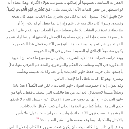
الفقرات السابقة ـ بعمومها أو إطلاقها ـ تستوعب هؤلاء الأفراد، وهذا معناه أنه
لو استظهر من بعض كلمات الآية الكريمة، مثل: {
مَنْ يَشْتَرِي لَهْوَ الْحَدِيثِ لِيُضِلَّ
عَنْ سَبِيلِ اللهِ
}، شمول العذاب لكل من يشتري هذه الكتب، مهما كان هدفه
وقصده، وسواء كان ذلك منه عن علم وإدراك لما يفعل أم لم يكن، إلاّ أن
ملاحظة قاعدة قبح العقاب بلا بيان تعطينا حصراً للعذاب بمن يقدم على الفعل
عن معرفة وقصد، فإذا لم يهدف بفعله هذا الإضلال والاستهزاء، وإنما أراد تقديم
الفوائد من شرائه وبيعه وحفظه هذا النوع من الكتب، فمثل هذا الشخص لا
يكون مشمولاً للإطلاق أو العموم المختزن في الآية الشريفة.
وبعد دراسة فقرات هذه الآية الشريفة، يظهر من مجموع ما تقدم أن القيود
المذكورة في الآية، ومناسبات الحكم والموضوع، والمتفاهم العرفي منها، تدلّ
بأجمعها على حرمة حفظ «لهو الحديث» بأنواعه، وكذلك تعليمه، وتعلّمه،
ونشره، وهو كل كتاب باطل أعدّ لإضلال الناس.
وقد نقول: إنه لا خصوصية لعنوان «لهو الحديث»، لكن قيد
{
ليُضلّ
}
يعدّ غايةً
وتعليلاً مسبباً لاستحقاق العذاب; من هنا فالكتب التي تتصف ـ فقط ـ بأنها من
«لهو الحديث»، إلا أنها لم توضع في سياق الإضلال عن «سبيل الله»، لا يلحقها
حكم الحرمة، تماماً كما يرى العلامة الحلي أن كتب الأمثال والحكايات،
المشمولة لسبب نزول الآية، جائزةٌ، وليست بحرام; حيث يقول: «لا بأس
[32]
)
(
بالأمثال والحكايات وما وقع وضعه على ألسُن العجمات»
.
يضاف إلى ذلك أن الكاتب يجب أن يكون قصده من وراء الكتاب إضلال الناس;