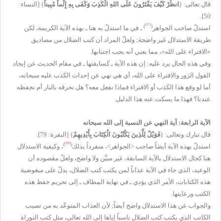
قال تعالى: {
انظُرْ كَيْفَ يَفْتَرُونَ عَلَى اللهِ الْكَذِبَ وَكَفَى بِهِ إِثْماً مُبِيناً
} [النساء:
50].
[37]
)
(
استدلّ صاحب الجواهر
ـ في ما استدلّ به هنا ـ بهذه الآية الكريمة، لكن
طريقة الاستدلال غير واضحة; ولعلّ المراد أن كتب الضلال من مصاديق
«الافتراء على الله»، مما يعني أنه يجب اجتنابها.
وفي هذه الحال يرد عليه: إن هذه الآية ـ كسابقتها ـ في مقام الحديث عن إيجاد
القول الزور والافتراء على الله، أي هي نهي عن إحداث الكذب عليه سبحانه،
أما لو وقع هذا الكذب أو الافتراء فماذا نفعل معه؟ هل نحرقه بالنار أم نحفظه
عندنا؟ فهذا ما يسكت عنه هذا الدليل.
الآية الرابعة: آية النهي عن النسبة إلى الله سبحانه
قال تبارك وتعالى: {
فَوَيْلٌ لِلَّذِينَ يَكْتُبُونَ الْكِتَابَ بِأَيْدِيهِمْ
} [البقرة: 79].
[38]
)
(
استدلّ بهذه الآية أيضاً صاحب <الجواهر>، منفرداً بذلك
، وكيفية الاستدلال
هنا كحال الاستدلال بالآية السابقة، غير مبيَّن ولا واضح، ولعلّ مقصوده أن
الوعيد، الذي جاء في الآية عذاباً لمن يكتب كتب الضلال، يدلّ على مبغوضية
هذه الكتابات، الأمر الذي يؤدي ـ في نهاية المطاف ـ إلى تحريم حفظ هذه
الكتب ورعايتها.
والجواب عن هذا الاستدلال واضح أيضاً; لأن العذاب المتوعّد به من نصيب
الكاتب الذي يكتب كتب الضلال ناسباً إياها إلى الله تعالى، مثل كتب التوراة