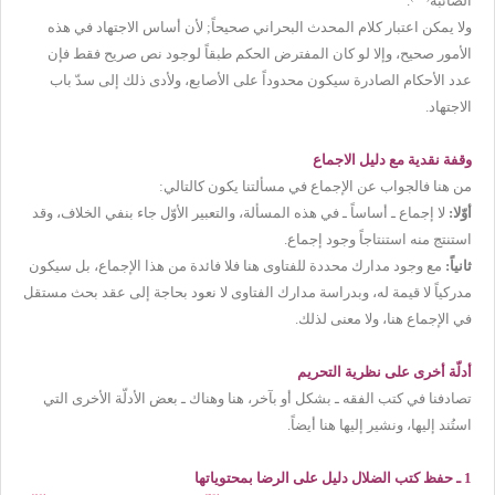
الصائبة
.
ولا يمكن اعتبار كلام المحدث البحراني صحيحاً; لأن أساس الاجتهاد في هذه
الأمور صحيح، وإلا لو كان المفترض الحكم طبقاً لوجود نص صريح فقط فإن
عدد الأحكام الصادرة سيكون محدوداً على الأصابع، ولأدى ذلك إلى سدّ باب
الاجتهاد.
وقفة نقدية مع دليل الاجماع
من هنا فالجواب عن الإجماع في مسألتنا يكون كالتالي:
أوّلا:
لا إجماع ـ أساساً ـ في هذه المسألة، والتعبير الأوّل جاء بنفي الخلاف، وقد
استنتج منه استنتاجاً وجود إجماع.
ثانياً:
مع وجود مدارك محددة للفتاوى هنا فلا فائدة من هذا الإجماع، بل سيكون
مدركياً لا قيمة له، وبدراسة مدارك الفتاوى لا نعود بحاجة إلى عقد بحث مستقل
في الإجماع هنا، ولا معنى لذلك.
أدلّة أخرى على نظرية التحريم
تصادفنا في كتب الفقه ـ بشكل أو بآخر، هنا وهناك ـ بعض الأدلّة الأخرى التي
استُند إليها، ونشير إليها هنا أيضاً.
1 ـ حفظ كتب الضلال دليل على الرضا بمحتوياتها