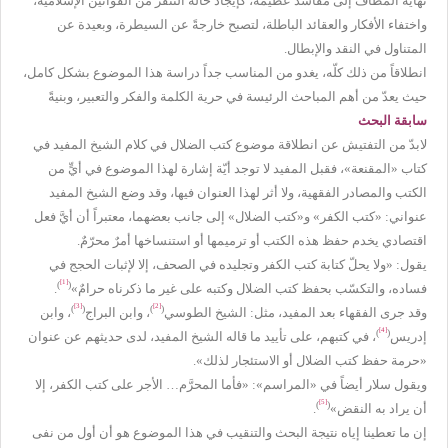
نهاية المطاف إلى مفاسد عظيمة، كإيجاد حالة التنفّر من القوانين الإسلامية،
واختفاء الأفكار والعقائد الباطلة، لتصبح خارجةً عن السيطرة، وبعيدة عن
المتناول في النقد والإبطال.
انطلاقاً من ذلك كلّه، يغدو من المناسب جداً دراسة هذا الموضوع بشكل كامل،
حيث يعدّ من أهم المباحث الرئيسة في حرية الكلمة والفكر والتعبير، وبنيةً
سابقة البحث
لابدّ من التفتيش عن انطلاقة موضوع كتب الضلال في كلام الشيخ المفيد في
كتاب «المقنعة»، فقبل المفيد لا توجد أيّة إشارة لهذا الموضوع في أيٍّ من
الكتب والمصادر الفقهية، ولا أثر لهذا العنوان فيها، وقد وضع الشيخ المفيد
عنواني: «كتب الكفر» و«كتب الضلال» إلى جانب بعضهما، معتبراً أن أيَّ فعل
اقتصادي يخدم حفظ هذه الكتب أو ترميمها أو استنساخها أمرٌ محرّمٌ.
يقول: «ولا يحلّ كتابة كتب الكفر وتجليده في الصحف، إلا لإثبات الحجج في
[1]
)
(
فساده، والتكسّب بحفظ كتب الضلال وكتبه على غير ما ذكرناه حرامٌ»
.
[3]
[2]
)
(
)
(
وقد جرى الفقهاء بعد المفيد، مثل: الشيخ الطوسي
، وابن البراج
، وابن
[4]
)
(
إدريس
، في كتبهم، على تأييد ما قاله الشيخ المفيد، لدى حديثهم عن عنوان
«حرمة حفظ كتب الضلال أو الاستئجار لذلك».
ويقول سلار أيضاً في «المراسم»: «فأما المحرَّم… الأجر على كتب الكفر، إلا
[5]
)
(
أن يراد به النقض»
.
إن ما تعطينا إياه نتيجة البحث والتنقيب في هذا الموضوع هو أن أول من نفى