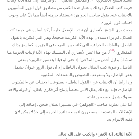
استند الشيخ الأنصاري
، والمحقق النجفي
، وغيرهما، إلى هذه الآية لإثبات
حرمة كتب الضلال؛ وذلك باعتبار هذه الكتب من مصاديق قول الزور المأمورين
بالاجتناب عنه. يقول صاحب الجواهر: <يستفاد حرمته أيضاً مما دلّ على وجوب
اجتناب قول الزور>.
وحيث يرى الشيخ الأنصاري أن ترتب الإضلال خارجاً ركنٌ أساس في حرمة كتب
الضلال، لم يرَ الاستدلال بهذه الآية الكريمة صحيحاً، وهي التي فسّرت بالقول
الباطل، والعادات الخرافية التي كانت بين العرب في الجزيرة، كما يقرّ بذلك
[36]
)
(
المفسّرون
، من هنا اعتبر الأنصاري أن التمسك بهذه الآية لإثبات الحرمة هنا
تمسّـكٌ بدليل أخص من المدّعى؛ إذ حتى لو قبلنا بتفسير <الزور> بمعنى
الباطل، وعنونة كتب الضلال بعنوان الباطل، إلا أن قول الزور عنوانٌ يشمل
بعض الباطل، ولا يستوعب النصوص والمصنفات المكتوبة.
وإذا رأينا أن الاجتناب عن «القول الباطل» يستوعب الاجتناب عن «المكتوب
الباطل»، فإنه مع ذلك يظل الأمر مختصاً بإنتاج أثر فكري باطل، أو قبوله والأخذ
به، ولا يشمل حفظه ورعايته.
أما على نظرية صاحب <الجواهر> في تفسير الضلال فنحن ـ إضافة إلى
الإشكالات المتقدمة ـ مضطرون لتوسعة دائرة الحرمة إلى حدّ لا يمكن لأيّ
فقيه الالتزام به.
الآية الثالثة: آية الافتراء والكذب على الله تعالى