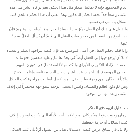
المجتمع، أما في ما يخص بضعة كتب أو نشريات، لا تصل إلى مستوى البعد
العام للمجتمع، فإنه لا يمكننا إصدار مثل هذا الحكم، نعم لو كان نشر مثل هذه
الكتب واسعاً جداً لحقه الحكم المذكور، وهذا يعني أن هذا الحكم لا يلحق كتب
الضلال بما هي في نفسها.
والدليل على ذلك أن العقل يميّز بين الفساد العام ـ ممّا أسلفناه ـ وغيره; فإنّ
هذا النوع من القضايا من خصوصيات العقل التي لا بدّ أن يُسأل العقلُ نفسهُ
عنها.
وإذا قبلنا بحكم العقل في أصل الموضوع هنا فإن كيفية مواجهة الظلم والفساد
لا بدّ أن يُرجع فيها إلى العقل أيضاً كي يحدّدها لنا; وعليه فتفسيرُ دفع مادة
الفساد بالإلغاء التكويني للأوراق والكتب والأغلفة تدخلٌ في شؤون الفهم
العقلي للموضوع؛ إذ الجواب عن الشبهات بأساليب مختلفة، وإقامة الحجج
والأدلّة، يعدّان ـ من وجهة نظر العقل ـ من أفضل أساليب مواجهة كتب الضلال،
ومن ثَمّ دفع الظلم والفساد، وليس السبيل الوحيد للمواجهة منحصراً في إتلاف
الكتب وإعدامها من الوجود.
ب ـ دليل لزوم دفع المنكر
برهان وجوب دفع المنكر كان ـ هو الآخر ـ أحد الأدلّة التي ذكرت لوجوب إتلاف
كتب الضلال، أو حرمة حفظها.
ولا بدّ ـ في سياق عرض كيفية الاستدلال هنا ـ من القبول أوّلاً بأن كتب الضلال