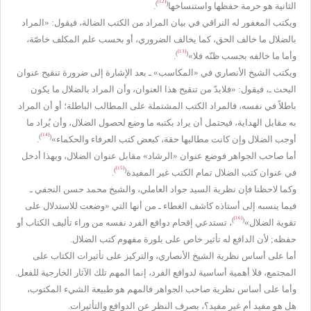
[12]
)
(
الثانية هو حرمة حفظها واستنساخها
.
ويكتب المغفور له النراقي في بيان المراد من الكتب الضالة، فيقول: «المراد
بالضلال ما خالف الحق، كما يخالف الضروري، أو بحسب علم المكلف خاصّة،
[13]
)
(
وأما ما خالفه بحسب ظنّه فلا»
.
ويكتب الشيخ الأنصاري في «المكاسب» ـ بعد الإشارة إلى ضرورة تنقيح عنوان
البحث ـ، فيقول: «فلابدّ من تنقيح هذا العنوان، وأن المراد بالضلال ما يكون
باطلاً في نفسه، فالمراد الكتب المشتملة على المطالب الباطلة؛ أو أن المراد
به مقابل الهداية، فيحتمل أن يراد بكتبه ما وضع لحصول الضلال، وأن يُراد ما
[14]
)
(
أوجب الضلال وإن كانت مطالبها حقة، كبعض كتب العرفاء والحكماء»
.
أما صاحب الجواهر فوضع عنوان «الرشاد» مقابل عنوان الضلال، وبهذا أدخل
[15]
)
(
في عنوان كتب الضلال تمام الكتب غير المفيدة
.
وكما لاحظنا فإن نظرية السيد جواد العاملي، والشيخ محمد حسن النجفي ـ
فيما ينسبه إلى أستاذه كاشف الغطاء ـ من أنها التي «وضعت للاستدلال على
[16]
)
(
تقوية الضلال»
، تستدعي إقحام دوافع الفرد نفسه من وراء تأليف الكتاب أو
حفظه; لأن الدافع له تأثير خاص على بلورة مفهوم كتب الضلال.
أما على أساس نظرية الشيخ الأنصاري، والتركيز على تأثيرات الكتاب على
المجتمع، فلا أهمية أساسية لدوافع الفرد، إنما المهم تلك الآثار الخارجية للفعل.
وأما على أساس نظرية صاحب الجواهر فالمهم هو طبيعة الشيء المكتوب،
هل هو مفيد أم غير مفيد؟، بصرف النظر عن الدوافع والتأثيرات.