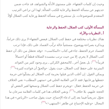
وحيث إن كلمات الفقهاء، على مستوى الأدلّة والشواهد، قد جاءت ضمن
حديثهم عن مسألة الحفظ والرعاية للكتب الضالّة; لهذا لن نراعي الترتيب
المتقدم للموضوعات، بل سنشرع في مسألة الحفظ ورعاية كتب الضلال أوّلاً.
المسألة الأولى: كتب الضلال; الحفظ والرعاية
أ ـ النظريات والآراء
هناك نظريات مختلفة في حفظ كتب الضلال; فبعض الفقهاء لا يرى ذلك حراماً،
ويذكره بصراحة ووضوح، مستثنياً حالة ترتُّب الفساد على ذلك، فإذا ترتب
الفساد حرم الحفظ، جاء في كتاب «المكاسب»: «وقد تحصّل من ذلك أن حفظ
كتب الضلال لا يحرم، إلا من حيث ترتب مفسدة الضلالة قطعاً أو احتمالاً
[25]
)
(
قريباً»
، بل بعضٌ آخر ـ كالمحقق الكركي ـ يرى وجود كثير من الفوائد
[26]
)
(
المترتبة على حفظ كتب الضلال، حيث يقول: «والحقّ أن فوائده كثيرة»
.
ويمكن القول: إن أغلب الذين قبلوا بحرمة كتب الضلال لم يشكّوا في حرمة
حفظها ورعايتها; فقد ادّعى العلامة الحلي في «منتهى المطلب» نفي الخلاف
عن حرمة الحفظ; فقال: «ويحرم حفظ كتب الضلال ونسخها لغير النقض أو
[27]
)
(
الحجة عليهم، بلا خلاف»
، ونفي الخلاف هذا في كلمات العلامة سرعان ما
تحوّل تدريجياً فيما بعد إلى ادعاء الإجماع; حيث يقول صاحب «الرياض» في هذا
[28]
)
(
المجال: «وعليه الإجماع عن ظاهر >المنتهى<»
.