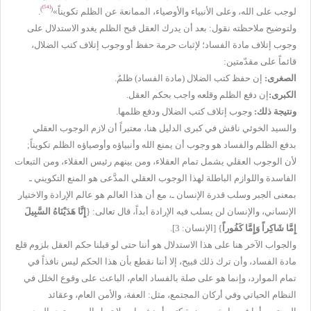
[54]
)
(
لوجب على الله، وعلى الأنبياء والأوصياء، الممانعة عن الظلم تكويناً»
.
ولتوضيح ملاحظته نقول: بعد أن يدرك العقل قبح الظلم يغدو الاستدلال على
وجوب إتلاف مادة الفساد؛ لإثبات حرمة حفظ أو وجوب إتلاف كتب الضلال،
قائماً على مقدّمتين:
الصغرى:
إن حفظ كتب الضلال (مادة الفساد) ظلمٌ.
الكبرى:
إن دفع الظلم وقلعه واجب بحكم العقل.
ونتيجة ذلك:
وجوب إتلاف كتب الضلال ودفع ظلمها.
والسيد الخوئي ناقش في كبرى الدليل هنا، معتبراً أن لازم الوجوب العقلي
بدفع
الظلم والفساد هو وجوب أن يمنع الله وأنبياؤه وأوصياؤه الظلم تكويناً;
لأن الوجوب العقلي يشمل تمام العقلاء، ومن بينهم رئيس العقلاء، ومن التبعات
الفاسدة واللوازم الباطلة لهذا الوجوب العقلي المدَّعى هو المنع التكويني ـ
بمعنى الجبر وسلب قدرة الإنسان ـ، مع أن هذا العالم هو عالم الإرادة والاختيار
الإنساني، والإنسان لن يسلب فيه الإرادة أبداً، قال تعالى:
{
إِنَّا هَدَيْنَاهُ السَّبِيلَ
إِمَّا شَاكِراً وَإِمَّا كَفُوراً
} [الإنسان: 3].
والجواب الآخر هنا على هذا الاستدلال هو أننا حتى لو قبلنا حكم العقل بلزوم قلع
مادة الفساد، وأن ترك ذلك قبيح، إلا أننا نقطع بأن هذا الحكم ليس نافذاً في
تمام الموارد، وإنما هو على صلة بالفساد العام، الباعث على وقوع الخلل في
النظام الحياتي وفي أركان المجتمع، مثل: العفة، والأمن العام، وعقائد