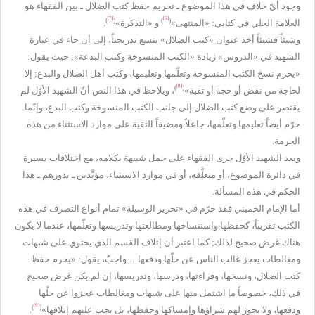
وجود أيّ خلاف في هذا الموضوع ـ تحريم حفظ كتب الضلال ـ بين الفقهاء هو
[7]
[6]
)
(
)
(
العلامة الحلي في كتابي: «المنتهى»
و «التذكرة»
.
وشيئاً فشيئاً أخذ عنوان «كتب الضلال» يتسع تدريجياً، إلى أن جاء في عبارة
الشهيد في «الدروس» زيادة «الكتب المنسوخة وكتب البدعة»; حيث يقول:
«يحرم نسخ الكتب المنسوخة وتعلّمها وتعليمها، وكتب أهل الضلال والبدع; إلا
[8]
)
(
لحاجة من نقض أو حجة أو تقية»
، ويلاحظ في هذا النص أنّ الشهيد الأوّل لم
يقتصر على وضع كتب الضلال إلى جانب الكتب المنسوخة وكتب البدع، وإنّما
حرّم أيضاً تعليمها وتعلّمها، جاعلاً ومضيفاً التقية على موارد الاستثناء من هذه
الحرمة.
وبعد الشهيد الأوّل جرى الفقهاء على جمل شبيهة بكلامه، مع اختلافات يسيرة
في دائرة الموضوع، أو متعلَّقه، أو في موارد الاستثناء، مؤيِّدين ـ بدورهم ـ هذا
الحكم في هذه المسألة.
أما الإمام الخميني فقد حرّم في «تحرير الوسيلة» تمام أنواع التصرف في هذه
الكتب تقريباً، كحفظها واستنساخها ومطالعتها وتدريسها وتعلّمها، عندما لا يكون
هناك غرض صحيح لذلك; كما اعتبر أن إتلاف القسم الذي يحتوي على شبهات
ومغالطات يعجز غالب الناس عن حلّها ودفعها… واجبٌ، يقول: «يحرم حفظ
كتب الضلال، ونسخها، وقراءتها، ودرسها، وتدريسها، إن لم يكن غرض صحيح
في ذلك، خصوصاً ما اشتمل منها على شبهات ومغالطات عجزوا عن حلّها
[9]
)
(
ودفعها، ولا يجوز لهم شراؤها وإمساكها وحفظها، بل يجب عليهم إتلافها»
.