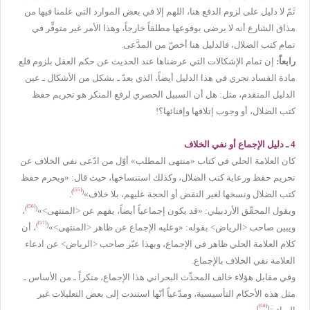
ثَمّ لا دليل على لزوم الدفع هنا، اللهم إلا في بعض الموارد التي علمنا فيها من
مذاق الشارع أنه لا يرضى بوقوعها مطلقاً خارجاً، وهذا الأمر غير متوفِّر في
تمام كتب الضلال، فالدليل هنا أخصّ من المدَّعى.
رابعاً:
إن تمام الإشكالات التي عرضناها عند الحديث عن حكم العقل بلزوم قلع
مادة الفساد تجري في هذا الدليل أيضاً، الذي يعدّ ـ بشكل من الأشكال ـ عين
الدليل المتقدم، مثل: هل أن السبيل الحصري لرفع المنكر هو تحريم حفظ
كتب الضلال، أو وجوب إتلافها وإفنائها؟!
4 ـ دليل الإجماع أو نفي الخلاف
كان العلامة الحلي في كتاب «منتهى المطلب» أوّل من ادّعى نفي الخلاف عن
تحريم حفظ ورعاية كتب الضلال، وكذلك استنساخها، حيث قال: «ويحرم حفظ
[55]
)
(
كتب الضلال ونسخها لغير النقض أو الحجة عليهم، بلا خلاف»
.
[56]
)
(
ويقول المحقّق الأردبيلي: «قد يكون إجماعياً أيضاً، يفهم عن <المنتهى>»
،
[57]
)
(
ويبين صاحب <الرياض> بقوله: «وعليه الإجماع عن ظاهر <المنتهى>»
، أن
كلام العلامة الحلي ظاهر في الإجماع، وبهذا عبّر صاحب <الرياض> عن ادعاء
العلامة نفي الخلاف بالإجماع.
وفي مقابل هؤلاء خالف المحدِّث البحراني هذا الإجماع، منكراً ـ من الأساس ـ
مثل هذه الأحكام التأسيسية، ومدّعياً أنّها استندت إلى بعض التعليلات غير
[58]
)
(