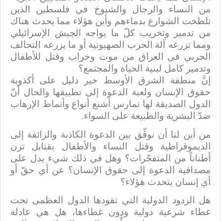
من النساء والرجال والشيوخ في فلسطين الذين
تلطخت الشوارع بدماءهم وأين هؤلاء مما يحدث هناك
من تدمير وتخريب كلّ ما يواجه الجيش الإسرائيلي
ومما تزرعه آلة الحرب الصهيونية أو ما يزرعه التحالف
الحربي في العراق من موت وخراب وقتل للأطفال
وتدمير كامل لبنية الحياة والمجتمع؟
إنَّ منطقة الشرق الأوسط خير دليل على أكذوبة
حقوق الإنسان ولعبة الدعوة إلى تطبيقها والحال أنّ
الدول الصديقة لها تمارس أشنع أنواع وأنماط الإرهاب
ضدّ البشرية والطبيعة على السواء.
من أين لنا أن نوفِّق بين الدعوة الكاذبة والزائفة إلى
الديموقراطية وقتل النساء والأطفال بقنابل تزن
أطناناً من المتفجّرات؟ وهل في ذلك شيء يدل على
مصداقية الدعوة إلى حقوق الإنسان؟ عن أي حقّ أو
أي إنسان يتحدث هؤلاء؟
هل الردود الدولية التي تقودها الدول العظمى تحت
غطاء شرعية دولية ودون غطاءها، هل هي عادلة