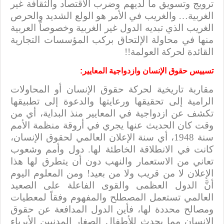
ترويج وتسويق ما لديهم وضرب الاقتصاد والثقافة غير
الغربية… والغريب في الأمر هو الولع الشديد والحرص
الغريب الذي تبديه الدول غير الغربية وخصوصاً العربية
منها في محاولة الإلتحاق بركب المؤسسات التجارية
القائدة لحركة العولمة!!
تسييس حقوق الإنسان وازدواجية المعايير:
مقاربة تاريخية لحركة حقوق الإنسان أو المحاولات
الرامية إلى تحقيقها ورعايتها والدعوة إلى تطبيقها
تكشف عن ازدواجية في المعايير منذ البداية، أي من
وقت كان الحديث عنها يجري في أروقة منظمة الأمم
سنة 1948، أي سنة الإعلان العالمي لحقوق الإنسان،
كانت في الانطلاقة الخاطئة لها. دول وأمم وشعوب
تعاني من الاستعمار والنهب دون أن يتطرق لها هذا
الإعلان لا من قريب ولا من بعيد! ومن المعلوم اليوم
أنَّ الدول العظمى والقوى الفاعلة على الصعيد
العالمي تستعمل المصطلح والمفهوم وفقاً لمعطيات
ومصالح محددة لها، فأين الدول المدافعة عن حقوق
الإنسان مما يحدث للأطفال الصغار المدنيين الأبرياء