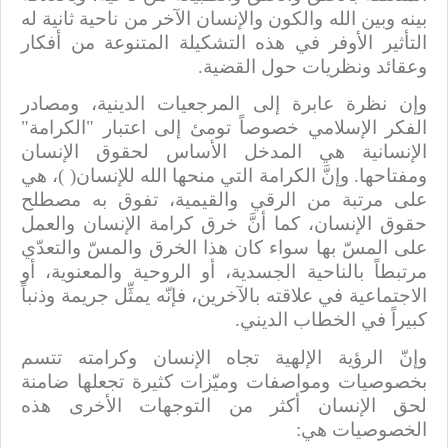
بينه وبين الله والكون والإنسان الآخر من ناحية ثانية له
التأثير الأوفر في هذه التشكيلة المتنوعة من أفكار
وعقائد ونظريات حول القضية.
وإن نظرة عابرة إلى المرجعيات الدينية، ومصادر
الفكر الإسلامي خصوصاً تومئ إلى اعتبار "الكرامة"
الإنسانية هي المدخل الأساس لحقوق الإنسان
ومفتاحها. وإنَّ الكرامة التي منحها الله للإنسان( )، هي
على مرتبة من الرقي والقيمية، تفوق به مصطلح
حقوق الإنسان، كما أنَّ خرق كرامة الإنسان والعمل
على المسّ بها سواء كان هذا الخرق والمسّ والتعدّي
مرتبطاً بالناحية الجسدية، أو الروحية والمعنوية، أو
الاجتماعية في علاقته بالآخرين، فإنّه يمثِّل جريمة وذنباً
كبيراً في الخطاب الديني.
وإنّ الرؤية الإلهية تجاه الإنسان وكرامته تتسم
بخصوصيات ومواصفات وميّزات كثيرة تجعلها ضامنة
لحق الإنسان أكثر من التوجهات الأخرى هذه
الخصوصيات هي: