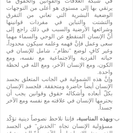
في شبكة العلاقات والقوانين والحقوق ما
يرتقي بها إلى مستوى هو أعلى من التوجهات
الوضعية البشرية التي تعاني من التفرق
والتشتت والتباين في مفردات قوانينها
وشرائعها الأرضية والسبب في ذلك راجع إلى
أنَّ الإنسان المنقطع عن الوحي والسماء مهما
سعى وعمل فإنَّ فهمه وعلمه سيكون محدوداً،
وغير كافٍ لوضع "نظام"، شامل للإنسان في
حياته الفردية والاجتماعية مع نفسه، ومع
الكون، ومع الإنسان الآخر، ومع الله في لحظة
واحدة.
وإنَّ هذه الشمولية في الجانب المتعلق بجسد
الإنسان أيضاً حاضرة ومتحققة. فلجسد الإنسان
بكلّ أبعاده وأشكاله حقوق وقوانين يجب أن
يحترمها الإنسان في علاقته مع نفسه ومع الآخر
جسداً.
وبهذه المناسبة،
فإننا نلاحظ نصوصاً دينية تؤكّد
‌ب-
مسؤولية الإنسان تجاه "الخدش" في الجسد