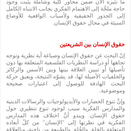
ما نثيره الآن ضمن محاور كلّية وشاملة يثبت وجود
حاجة ملحَّة إلى الاهتمام الفكري بجانب الانتباه الكامل
إلى الجذور الحقيقية ولأسباب الواقعية للأوضاع
السيئة في مجال حقوق الإنسان.
حقوق الإنسان بين الشريعتين
إنّ البحث عن حقوق الإنسان وصياغة أية نظرية وتوجه
تجاهها أو دراسة النظريات الفلسفية المتعلقة بها دون
تأصيلها أو تبيين العلاقة بينها وبين الأسس والركائز
والخلفيات الأصيلة لها، قد يشوّه النتيجة، ويعيق حركة
البحث الهادفة للوصول إلى اعتبارات صحيحة
وموضوعية.
وإنَّ تنوع الحضارات والأيديولوجيات والرسالات الدينية
والمدارس الفكرية سبب لوجود تنوع تنظيري حول
حقوق الإنسان. ويبدو أنَّ اختلاف هذه المدارس
الفكرية في نظرتها إلى "الإنسان" من كلّ أبعاده
المتعلقة بالخلق والخُلق والطبيعة من ناحية، وبالعلاقة