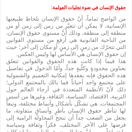
حقوق الإنسان في ضوء تجليات العولمة:
من الواضح تماماً، أنّ حقوق الإنسان بلحاظ طبيعتها
الإنسانية، لا يمكن أن تتغيَّر من زمن إلى زمن أو من
منطقة إلى منطقة، وذلك أنَّ مستوى حقوق الإنسان،
من الناحية القانونية هي أرفع من مستوى القوانين
التي تتحرّك من زمنٍ إلى زمنٍ أو مكان إلى آخر؛ حيث
إن حقوق الإنسان هي الأساس لها وليس العكس.
هذا فيما إذا كانت هذه الحقوق والقوانين تتعلق
بعناوين محدودةٍ وكلّيةٍ جداً، وأمّا الدخول في تفاصيل
هذه الحقوق فإنه يفقدها إمكانية التعميم والشمولية
على مجتمع واحد أحياناً فما بالك بالمجتمع الدولي؛
ذلك لأنّ الأنظمة المتعددة في أرجاء العالم حول
التربية، الاقتصاد، السياسة، الثقافة، وغيرها من أسس
المجتمعات، هي تشكّل بأشكال وأنماط مختلفة، وتبعاً
لها تتأطر حقوق الإنسان بأطرٍ وأنساقٍ متفاوتة، ما
يجعل من الصعب جداً أن تنجح المحاولة الرامية إلى
فرضها على الآخر المختلف، فكراً وثقافة وسياسة
واجتماعاً و… وإنَّ هذا الموضوع بالذات يعدّ إشكالية