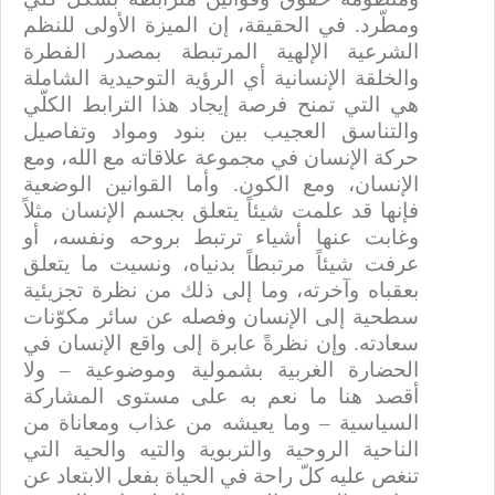
ومطّرد. في الحقيقة، إن الميزة الأولى للنظم
الشرعية الإلهية المرتبطة بمصدر الفطرة
والخلقة الإنسانية أي الرؤية التوحيدية الشاملة
هي التي تمنح فرصة إيجاد هذا الترابط الكلّي
والتناسق العجيب بين بنود ومواد وتفاصيل
حركة الإنسان في مجموعة علاقاته مع الله، ومع
الإنسان، ومع الكون. وأما القوانين الوضعية
فإنها قد علمت شيئاً يتعلق بجسم الإنسان مثلاً
وغابت عنها أشياء ترتبط بروحه ونفسه، أو
عرفت شيئاً مرتبطاً بدنياه، ونسيت ما يتعلق
بعقباه وآخرته، وما إلى ذلك من نظرة تجزيئية
سطحية إلى الإنسان وفصله عن سائر مكوّنات
سعادته.
وإن نظرةً عابرة إلى واقع الإنسان في
الحضارة الغربية بشمولية وموضوعية
–
ولا
أقصد هنا ما نعم به على مستوى المشاركة
السياسية – وما يعيشه من عذاب ومعاناة من
الناحية الروحية والتربوية والتيه والحية التي
تنغص عليه كلّ راحة في الحياة بفعل الابتعاد عن