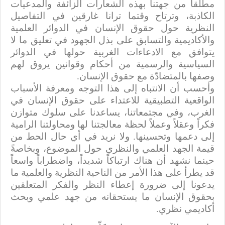
مطلقاً من جهتنا بهذه الشعارات الزائفة والمدعيات
الكاذبة، وترتاح وقتما ترانا غارقين في التفاصيل
النظرية حول حقوق الإنسان في الدوائر العلمية
والأكاديمية والتسابق على بذل الجهود في تعليق ما لا
يتوافق مع الادعاءات الغربية حولها في الدوائر
السياسية والرسمية من أحكام وقوانين يروق لهم
وصفها بالمتضادّة مع حقوق الإنسان.
وأحسب أن الانتباه إلى هذا التوجه ومعرفة الأسباب
الواقعية التطبيقية للاعتداء على حقوق الإنسان في
الغرب، وفي مجتمعاتنا، يساعدنا على سلوك متوازن
فكراً وعقلاً وعملاً لحظة معالجتنا لها ومحاولتنا الرامية
إلى دعمها وتحسينها. ولا نريد في أي حال الحط من
قيمة الجهد العلمي والنظري حول الموضوع، وبخاصةً
حينما نشهد أن هناك ارتباكاً شديداً، واضطراباً واسعاً
قد يطرأ على هذا الأمر من الناحية النظرية والعلمية ما
يدعونا إلى ضرورة إعطاء النظر والفكر المتعلقين
بحقوق الإنسان ما يستحقانه من جهد علمي وبحث
أكاديمي نظري.