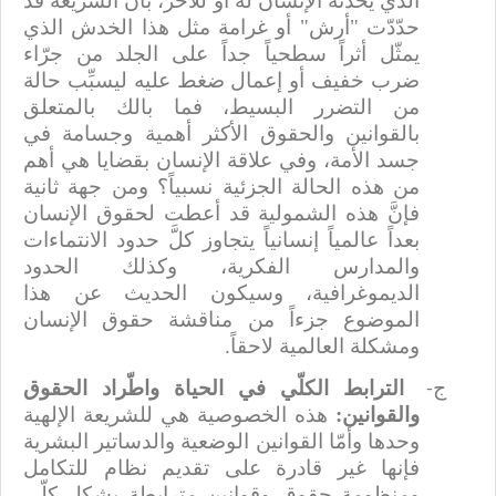
الذي يحدثه الإنسان له أو للآخر، بأنّ الشريعة قد
حدّدّت "أرش" أو غرامة مثل هذا الخدش الذي
يمثّل أثراً سطحياً جداً على الجلد من جرّاء
ضرب خفيف أو إعمال ضغط عليه ليسبِّب حالة
من التضرر البسيط، فما بالك بالمتعلق
بالقوانين والحقوق الأكثر أهمية وجسامة في
جسد الأمة، وفي علاقة الإنسان بقضايا هي أهم
من هذه الحالة الجزئية نسبياً؟
ومن جهة ثانية
فإنَّ هذه الشمولية قد أعطت لحقوق الإنسان
بعداً عالمياً إنسانياً يتجاوز كلَّ حدود الانتماءات
والمدارس الفكرية، وكذلك الحدود
الديموغرافية، وسيكون الحديث عن هذا
الموضوع جزءاً من مناقشة حقوق الإنسان
ومشكلة العالمية لاحقاً.
الترابط الكلّي في الحياة واطّراد الحقوق
‌ج-
والقوانين:
هذه الخصوصية هي للشريعة الإلهية
وحدها وأمّا القوانين الوضعية والدساتير البشرية
فإنها غير قادرة على تقديم نظام للتكامل
ومنظومة حقوق وقوانين مترابطة بشكل كلّي