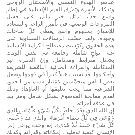
عناصر الهدوء النفسي والاطمئنان الروحي
وتفكك الأسرة وتمزّق القيم الإنسانية في إطار
واسع جداً، تمثل خير دليل على فشل
الطروحات الوضعية في تأمين الراحة والسعادة
للإنسان بمفهوم واسع يغطّي كلّ ساحات
وجوده. ولقد حضّت الرسالات السماوية على
هذه الحقوق وكرّست مصطلح الكرامة الإنسانية
على نواحٍ شاملة وجامعة في نفس الوقت
بشكل مترابط ومتكامل. وإنَّ النظرة غير
المتكاملة والقراءة الجزئية الناقصة للشريعة
وأحكامها، قد تسبب خللاً كبيراً في فهمها وتجعل
بعض الناس متحمِّسين لاعتبار قسم من الحدود
الشرعية مما يجب تعليقها أو إلغاؤها؛ وذلك
لعدم معالجة الموضوع بشكل شامل ومترابط
في علاقة أجزائه.
إن الله الذي ﴿قَدْ أَحَاطَ بِكُلِّ شَيْءٍ عِلْمًا﴾، والذي
﴿َأَوْحَى فِي كُلِّ سَمَاء أَمْرَهَا﴾، والذي قد ﴿أَعْطَى
كُلَّ شَيْءٍ خَلْقَهُ ثُمَّ هَدَى﴾. إنه وحده يوحي إلى
الإنسان كيفية توظيف إمكاناته وقدراته وكذلك