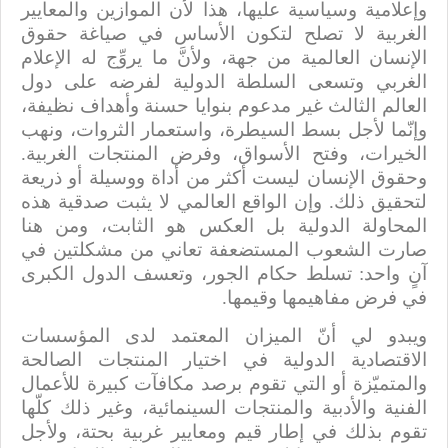
وإعلامية وسياسية عليها، هذا لأن الموازين والمعايير
الغربية لا تصلح لتكون الأساس في صياغة حقوق
الإنسان العالمية من جهة، ولأنَّ ما يروِّج له الإعلام
الغربي وتسعى السلطة الدولية لفرضه على دول
العالم الثالث غير مدعوم بنوايا حسنة وأهداف نظيفة،
وإنّما لأجل بسط السيطرة، واستعمار الثروات، ونهب
الخيرات، وفتح الأسواق، وفرض المنتجات الغربية.
وحقوق الإنسان ليست أكثر من أداة ووسيلة أو ذريعة
لتحقيق ذلك. وإن الواقع العالمي لا يثبت صدقية هذه
المحاولة الدولية بل العكس هو الثابت، ومن هنا
صارت الشعوب المستضعفة تعاني من مشكلتين في
آنٍ واحد: تسلط حكام الجور، وتعسف الدول الكبرى
في فرض مفاهيمها وقيمها.
ويبدو لي أنّ الميزان المعتمد لدى المؤسسات
الاقتصادية الدولية في اختيار المنتجات الصالحة
والمتميّزة أو التي تقوم برصد مكافآت كبيرة للأعمال
الفنية والأدبية والمنتجات السينمائية، وغير ذلك كلّها
تقوم بذلك في إطار قيم ومعايير غربية بحتة، ولأجل