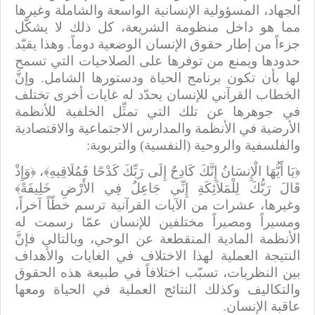
الجهاد، المسؤولية الإنسانية الواسعة والشاملة وغيرها
مما هو داخل منظومة الشريعة، كل ذلك لا يشكّل
جزءاً من إطار حقوق الإنسان الوضعية دوماً. وهذا يقيّد
حدودها ويمنع من توفرها على الصلاحيات التي تسمح
لها بأن تكون برنامج الحياة ودستورها الشامل. وإنَّ
الخطاب القرآني للإنسان يحدّد له غايات أخرى تختلف
في جوهرها عن تلك التي تمثِّل الخلفية للأنظمة
الأرضية في الأنظمة والمدارس الاجتماعية والاقتصادية
والفلسفية والروحية (النفسية) والتربوية:
﴿يَا أَيُّهَا الْإِنسَانُ إِنَّكَ كَادِحٌ إِلَى رَبِّكَ كَدْحًا فَمُلَاقِيهِ﴾، ﴿وَإِذْ
قَالَ رَبُّكَ لِلْمَلاَئِكَةِ إِنِّي جَاعِلٌ فِي الأَرْضِ خَلِيفَةً﴾
وغيرها، عشرات من الآيات القرآنية ترسم خطّاً آخراً،
ومسيراً ومصيراً مختلفين للإنسان عمّا رسمت له
الأنظمة المادية المنقطعة عن الوحي، وبالتالي فإنَّ
النتيجة العملية لهذا الاختلاف في الغايات والأهداف
بين النظريات، تسبّب اختلافاً في طبيعة هذه الحقوق
والتكاليف وكذلك النتائج العملية في الحياة ومعها
عاقبة الإنسان.