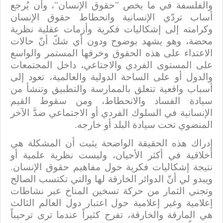
والفلسفة في ما يخص "حقوق الإنسان"، وأن يُرجع
أساب تردّي الإنسانية وانحطاط حقوق الإنسان
وكرامته إلى إشكاليات فكرية وأزمات عقلية نظرية
محضة، وهو يشهد بوضوح ودون أي شكّ أنّ حالات
الاعتداء على هذه الحقوق وخرقها المستمر والواسع
على المستوى الفردي والاجتاعي، داخل المجتمعات
والدول أو على الساحة الدولية والعالمية، تعود إلى
أسباب واقعية تتعلق بالممارسة والتطبيق وتنشأ من
سيادة الفساد والانحطاط، ومن سقوط القيم
الإنسانية في السلوك الفردي أو الاجتماعي ضدَّ الآخر
المنضوي تحت سيادة البلد أو خارجه.
إدراك هذه الحقيقة الواضحة يثبت أن المشكلة هي
أخلاقية في أكثر الأحيان، وليست نظرية علمية أو
نتيجة إشكاليات فكرية حول مفاهيم حقوق الإنسان.
ويبدو لي أنّ الدوائر الخارقة لها والتي تكتسب الصالح
وتجني الثمار من حركة تسخين المناخ عبر نشاطات
إعلامية وغير إعلامية حول اعتبار دول العالم الثالث
هي المارقة والخارقة، تفرح كثيراً عندما ترى ترحيباً