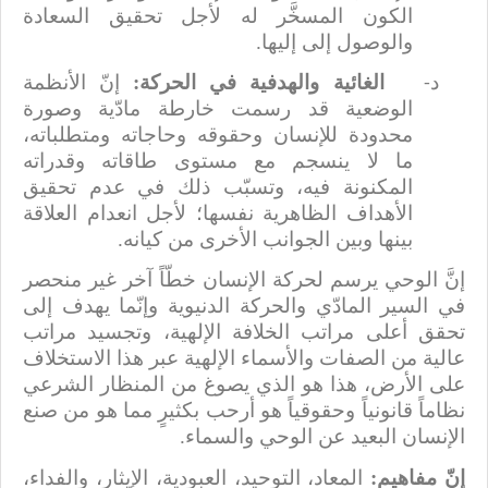
الكون المسخَّر له لأجل تحقيق السعادة
والوصول إلى إليها.
الغائية والهدفية في الحركة:
إنّ الأنظمة
‌د-
الوضعية قد رسمت خارطة مادّية وصورة
محدودة للإنسان وحقوقه وحاجاته ومتطلباته،
ما لا ينسجم مع مستوى طاقاته وقدراته
المكنونة فيه، وتسبّب ذلك في عدم تحقيق
الأهداف الظاهرية نفسها؛ لأجل انعدام العلاقة
بينها وبين الجوانب الأخرى من كيانه.
إنَّ الوحي يرسم لحركة الإنسان خطّاً آخر غير منحصر
في السير المادّي والحركة الدنيوية وإنّما يهدف إلى
تحقق أعلى مراتب الخلافة الإلهية، وتجسيد مراتب
عالية من الصفات والأسماء الإلهية عبر هذا الاستخلاف
على الأرض، هذا هو الذي يصوغ من المنظار الشرعي
نظاماً قانونياً وحقوقياً هو أرحب بكثيرٍ مما هو من صنع
الإنسان البعيد عن الوحي والسماء.
إنّ مفاهيم:
المعاد، التوحيد، العبودية، الإيثار، والفداء،