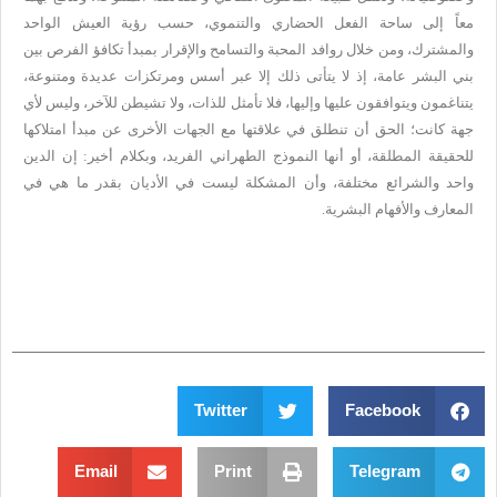
معاً إلى ساحة الفعل الحضاري والتنموي، حسب رؤية العيش الواحد
والمشترك، ومن خلال روافد المحبة والتسامح والإقرار بمبدأ تكافؤ الفرص بين
بني البشر عامة، إذ لا يتأتى ذلك إلا عبر أسس ومرتكزات عديدة ومتنوعة،
يتناغمون ويتوافقون عليها وإليها، فلا تأمثل للذات، ولا تشيطن للآخر، وليس لأي
جهة كانت؛ الحق أن تنطلق في علاقتها مع الجهات الأخرى عن مبدأ امتلاكها
للحقيقة المطلقة، أو أنها النموذج الطهراني الفريد، وبكلام أخير: إن الدين
واحد والشرائع مختلفة، وأن المشكلة ليست في الأديان بقدر ما هي في
المعارف والأفهام البشرية
.
Twitter
Facebook
Email
Print
Telegram