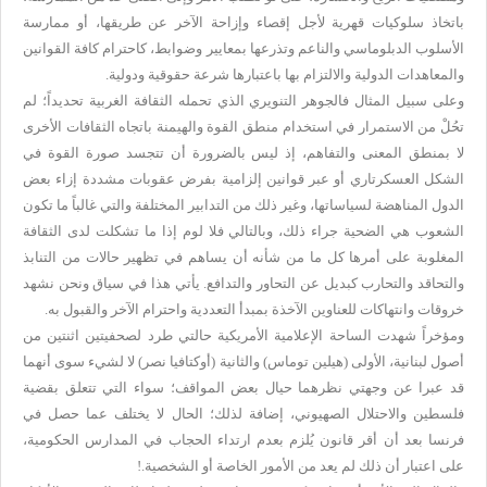
باتخاذ سلوكيات قهرية لأجل إقصاء وإزاحة الآخر عن طريقها، أو ممارسة
الأسلوب الدبلوماسي والناعم وتذرعها بمعايير وضوابط، كاحترام كافة القوانين
والمعاهدات الدولية والالتزام بها باعتبارها شرعة حقوقية ودولية
.
وعلى سبيل المثال فالجوهر التنويري الذي تحمله الثقافة الغربية تحديداً؛ لم
تحُلْ من الاستمرار في استخدام منطق القوة والهيمنة باتجاه الثقافات الأخرى
لا بمنطق المعنى والتفاهم، إذ ليس بالضرورة أن تتجسد صورة القوة في
الشكل العسكرتاري أو عبر قوانين إلزامية بفرض عقوبات مشددة إزاء بعض
الدول المناهضة لسياساتها، وغير ذلك من التدابير المختلفة والتي غالباً ما تكون
الشعوب هي الضحية جراء ذلك، وبالتالي فلا لوم إذا ما تشكلت لدى الثقافة
المغلوبة على أمرها كل ما من شأنه أن يساهم في تظهير حالات من التنابذ
والتحاقد والتحارب كبديل عن التحاور والتدافع. يأتي هذا في سياق ونحن نشهد
خروقات وانتهاكات للعناوين الآخذة بمبدأ التعددية واحترام الآخر والقبول به
.
ومؤخراً شهدت الساحة الإعلامية الأمريكية حالتي طرد لصحفيتين اثنتين من
أصول لبنانية، الأولى (هيلين توماس) والثانية (أوكتافيا نصر) لا لشيء سوى أنهما
قد عبرا عن وجهتي نظرهما حيال بعض المواقف؛ سواء التي تتعلق بقضية
فلسطين والاحتلال الصهيوني، إضافة لذلك؛ الحال لا يختلف عما حصل في
فرنسا بعد أن أقر قانون يُلزم بعدم ارتداء الحجاب في المدارس الحكومية،
على اعتبار أن ذلك لم يعد من الأمور الخاصة أو الشخصية
!.