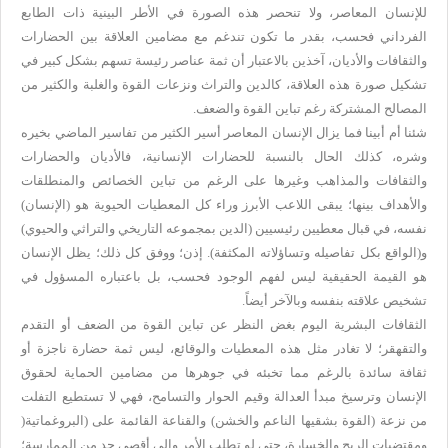
للإنسان المعاصر، ولا تنحصر هذه الصورة في الأطر البينية ذات الطابع
الفرداني فحسب، بقدر ما تكون تندغم مع مضامين العلاقة بين الحضارات
والثقافات والأديان، آخذين بالاعتبار أن ثمة عناصر رئيسة تسهم بشكل كبير في
تشكيل صورة هذه العلاقة، كالدين والتراث ونزعات القوة والغلبة والكثير من
المصالح المشتركة رغم تباين القوة والضعف
.
شئنا أم أبينا فما يزال الإنسان المعاصر أسير الكثير من تفاسير الماضي بخيره
وشره، كذلك الحال بالنسبة للحضارات الإنسانية، فالأديان والحضارات
والثقافات والمذاهب وغيرها على الرغم من تباين الخصائص والمنطلقات
والأهداف بينها؛ يبقى اللاعب الأبرز وراء كل المعطيات الحيوية هو (الإنسان)
نفسه، في قبال معطيين رئيسيين (الدين بمجموعه التاريخي والتراثي والحيوي)
و(الواقع بكل تفاصيله وتساؤلاته المكثفة). إذن؛ ووفق كل ذلك؛ يظل الإنسان
هو القيمة الحقيقية ليس لفهم الوجود فحسب، بل باعتباره المسؤول في
تشخيص علاقته بنفسه وبالآخر أيضاً
.
الثقافات البشرية اليوم بغض النظر عن تباين القوة من الضعف أو التقدم
والتقهقر؛ لا تغادر مثل هذه المعطيات والوقائع، ليس ثمة حضارة ناجزة أو
ثقافة سائدة بالرغم مما تخبئه في جوهرها من مضامين الحماية لحقوق
الإنسان وترسيخ مبدأ العدالة وقيم الحوار والتسامح، فهي لا تستطيع التفلت
من نزعة (القوة بشقيها الناعم والخشن) والقناعة القائمة على (البروغماتية
)
ومقتضيات الربح والخسارة، حتى لو تطلب الأمر وإلى أقصى حد من الممارسة؛