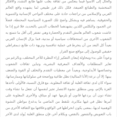
والحال إلى الأسوأ فيما ينعكس من ثقافة يغلب عليها طابع التشدد والأفكار
المتخشبة والطبائع العنيفة، فكل ذلك فرز طبيعي لما يشهده واقع العالم
العربي والإسلامي من تراجعات حادة على مختلف النواحي الإنسانية والتنموية
والحقوقية، يساهم فيه وبشكل واضح تلك الصورة السياسية المحنطة، فضلاً
عن الجمود والتكلس اللذين يشهدهما الخطاب الديني بالتحديد، فلا غرو إذا ما
عاشت شعوب العالم هامش التقدم والحضارة وهي تفتقر إلى أقل ما تتمتع به
الشعوب الأخرى من استحقاقات سياسية أو مدنية، فما يزال الإنسان العربي
بعيداً كل البعد من أن ينخرط في عملية تنافسية ونزيهة ذات طابع ديمقراطي
حقيقي للوصول إلى مواقع صنع القرار
.
وعوداً على بدء ومحاولة إمعان التفكير إزاء النظرة للآخر المختلف، وبالرغم من
تغاير المنطلقات والأهداف المعرفية البشرية، وتباين ثقافات الشعوب
وخصائصها الأيدلوجية، وبعيداً عن معطيات التقدم والتخلف أو القوة والضعف
بينها؛ إلا أن نزعة (الأنا المثالية) تظل طاغية وواضحة في سلوكياتها وممارساتها،
سواء كان لدى ثقافة الغلبة أو ثقافة المغلوبة، مع فارق النسبة، فالأولى تأخذها
العزة بالإثم، ومن منطلق نشوة الانتصار تجيز لنفسها أن تفعل ما تشاء وقت
تشاء دون أن يردعها قانون أو يلزمها عهد أو ميثاق، والأخرى المغلوبة على
أمرها تظل في غيها مكابرة، تلتقط من الماضي ما يدغدغ مواطن النشوة
الوهمية لديها، بمعنى يكون انخراطها في الواقع وعلاقتها مع الثقافة الأخرى من
باب التعويض والشعور بالنقص، وبكلام آخر، فإن منطق الغلبة يُولد لدى الآخر