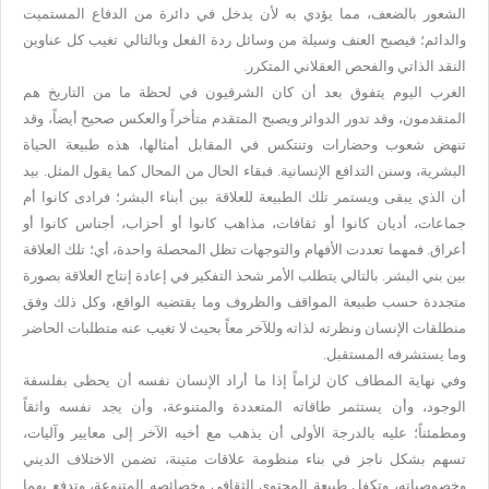
الشعور بالضعف، مما يؤدي به لأن يدخل في دائرة من الدفاع المستميت
والدائم؛ فيصبح العنف وسيلة من وسائل ردة الفعل وبالتالي تغيب كل عناوين
النقد الذاتي والفحص العقلاني المتكرر
.
الغرب اليوم يتفوق بعد أن كان الشرقيون في لحظة ما من التاريخ هم
المتقدمون، وقد تدور الدوائر ويصبح المتقدم متأخراً والعكس صحيح أيضاً، وقد
تنهض شعوب وحضارات وتنتكس في المقابل أمثالها، هذه طبيعة الحياة
البشرية، وسنن التدافع الإنسانية. فبقاء الحال من المحال كما يقول المثل. بيد
أن الذي يبقى ويستمر تلك الطبيعة للعلاقة بين أبناء البشر؛ فرادى كانوا أم
جماعات، أديان كانوا أو ثقافات، مذاهب كانوا أو أحزاب، أجناس كانوا أو
أعراق. فمهما تعددت الأفهام والتوجهات تظل المحصلة واحدة، أي؛ تلك العلاقة
بين بني البشر. بالتالي يتطلب الأمر شحذ التفكير في إعادة إنتاج العلاقة بصورة
متجددة حسب طبيعة المواقف والظروف وما يقتضيه الواقع، وكل ذلك وفق
منطلقات الإنسان ونظرته لذاته وللآخر معاً بحيث لا تغيب عنه متطلبات الحاضر
وما يستشرفه المستقبل
.
وفي نهاية المطاف كان لزاماً إذا ما أراد الإنسان نفسه أن يحظى بفلسفة
الوجود، وأن يستثمر طاقاته المتعددة والمتنوعة، وأن يجد نفسه واثقاً
ومطمئناً؛ عليه بالدرجة الأولى أن يذهب مع أخيه الآخر إلى معايير وآليات،
تسهم بشكل ناجز في بناء منظومة علاقات متينة، تضمن الاختلاف الديني
وخصوصياته، وتكفل طبيعة المحتوى الثقافي وخصائصه المتنوعة، وتدفع بهما