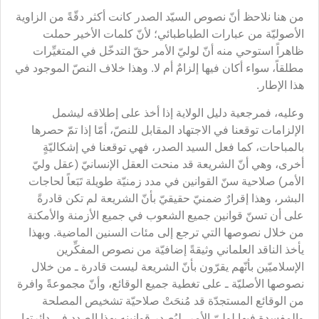
من هنا نلاحظ أنّ نصوص السيّد الصدر كانت أكثر دقّةً من الزاوية
الأصوليّة من عبارات الطباطبائي؛ لأنّ كلمات الأخير حملت
ظاهراً استوحي منه أنّ لوليّ الأمر حقّ التدخّل في المتغيِّرات
مطلقاً، سواء أكان فيها إلزامٌ أم لا. وهذا خلاف النصّ الموجود في
هذا الإطار.
وعليه، فمرجعية دليل الولاية إذا أخذ على إطلاقه ليشمل
الإلزامات توقعنا في الاجتهاد المقابل للنصّ، أمّا إذا تمّ حصرها
بالمباحات، كما فعل السيد الصدر، فهي توقعنا في إشكاليّةٍ
أخرى، وهي أنّ الشريعة قد منحت العقل الإنسانيّ (عقل وليّ
الأمر) صلاحية سنّ القوانين في مدد زمنيّة طويلة تَبَعاً لحاجات
البشر، وهذا إقرارٌ ضمنيّ حقيقيّ بأنّ الشريعة لم تكن قادرةً
على أن تسنّ قوانين جميع الشعوب في جميع الأزمنة والأمكنة
من خلال نصوصها التي ترجع إلى مئات السنين الماضية. وبهذا
يأخذ الناقد العلماني وثيقةً إضافيّة من نصوص المفكِّرين
الإسلاميّين بأنّهم يقرّون بأنّ الشريعة ليست قادرة ـ من خلال
نصوصها الأصليّة ـ على تغطية جميع الوقائع، وأنّ مجموعةً وافرة
من الوقائع المستجدّة قد مُنحَتْ صلاحيّة تشخيص المصلحة
والمفسدة فيها لوليّ الأمر، ليُصدر قوانينه بهذا الصدد في دائرتها.