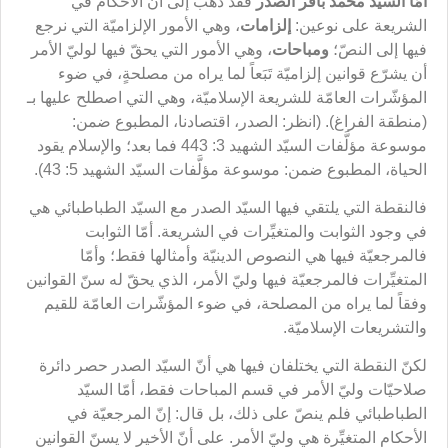
أمّا السيّد محمد باقر الصدر
فقد ذهب إلى أنّ الأحكام في
الشريعة على نوعين:
إلزامات
، وهي الأمور الإلزاميّة التي نرجع
فيها إلى النصّ؛
ومباحات
، وهي الأمور التي يحقّ فيها لوليّ الأمر
أن يشرّع قوانين إلزاميّة تَبَعاً لما يراه من مصلحةٍ، في ضوء
المؤشّرات العامّة للشريعة الإسلاميّة، وهي التي اصطلح عليها بـ
(منطقة الفراغ). (انظر: الصدر، اقتصادنا، المطبوع ضمن:
موسوعة مؤلَّفات السيّد الشهيد 3: 443 فما بعد؛ والإسلام يقود
الحياة، المطبوع ضمن: موسوعة مؤلَّفات السيّد الشهيد 5: 43).
فالنقطة التي يلتقي فيها السيّد الصدر مع السيّد الطباطبائي هي
في وجود الثوابت والمتغيِّرات في الشريعة. أمّا الثوابت
فالمرجعيّة فيها هي النصوص الدينيّة وأمثالها فقط؛ وأمّا
المتغيِّرات فالمرجعيّة فيها وليّ الأمر، الذي يحقّ له سنّ القوانين
وفقاً لما يراه من المصلحة، في ضوء المؤشّرات العامّة للقيم
والتشريعات الإسلاميّة.
لكنّ النقطة التي يختلفان فيها هي أنّ السيّد الصدر حصر دائرة
صلاحيّات وليّ الأمر في قسم المباحات فقط، أمّا السيّد
الطباطبائي فلم ينصّ على ذلك، بل قال: إنّ المرجعيّة في
الأحكام المتغيِّرة هي وليّ الأمر. على أنّ الأخير لا يسنّ القوانين