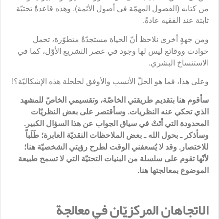
من كتابه (الفصول المهمّة في أصول الأئمة). وهذه قاعدةٌ تحتيّة
ثابتة عند الفقيه عادةً.
ومن جهةٍ أخرى نلاحظ أنّ الحياة مستجدّةٌ متطوّرة، تحمل
حوادث ووقائع ليس لها وجود في عصر التشريع الأوّل، كما في
الاستنساخ البشري.
وعلى هذا، فما هو الحلّ الأنسب والأوفق لحلحلة هذه الإشكاليّة؟!
سأقوم هنا بتقديم طريقتي الخاصّة، وتقسيمي الخاصّ للمشهد
الذي تحكي عنه النظريات. وسأقتصر على بعض النظريّات
المحدودة التي أتَتْ في سياق الجواب عن هذا السؤال الكبير.
وسأذكر ـ بحول الله ـ بعض الملاحظات النقديّة العابرة؛ طَلَباً
للاختصار. وقد لا يُسعفني الوقت لطرح رؤيتي الشخصيّة هنا؛
لأنّها تقوم على سلسلة من البنيات التحتيّة التي لا تسمح طبيعة
الموضوع بمعالجتها هنا.
الاتجاهان المركزيّان في معالجة