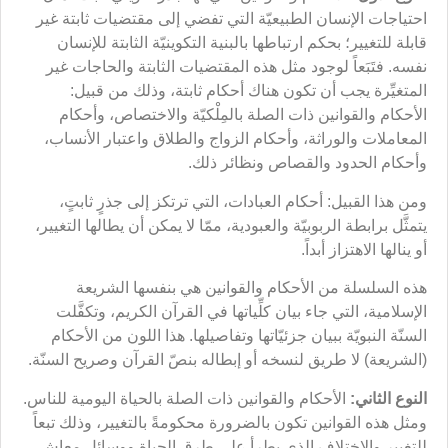
احتياجات الإنسان الطبيعيّة التي تفضي إلى مقتضيات ثابتة غير
قابلة للتغيير؛ بحكم ارتباطها بالبنية التكوينيّة الثابتة للإنسان
نفسه. فتَبَعاً لوجود مثل هذه المقتضيات الثابتة والحاجات غير
المتغيِّرة يجب أن تكون هناك أحكام ثابتة، وذلك من قبيل:
الأحكام‏ والقوانين‏ ذات الصلة بالمِلْكيّة والاختصاص، وأحكام
المعاملات والوراثة، وأحكام الزواج والطلاق واعتبار الأنساب،
وأحكام الحدود والقصاص ونظائر ذلك.
ومن هذا القبيل: أحكام العبادات، التي ترتكز إلى جذرٍ ثابتٍ،
يتمثَّل برابطة الربوبيّة والعبودية، ممّا لا يمكن أن يطالها التغيير،
أو ينالها الاهتزاز أبداً.
هذه السلسلة من الأحكام والقوانين هي بنفسها الشريعة
الإسلامية، التي‏ جاء بيان كلِّياتها في القرآن الكريم، وتكفَّلت
السنّة النبويّة ببيان جزئيّاتها وتفاصيلها. هذا اللون من الأحكام
(الشريعة) لا طريق لنسخه أو إبطاله بنصّ القرآن وصريح السنّة.
النوع الثاني:
الأحكام والقوانين ذات الصلة بالحياة اليومية للناس.
ومثل هذه القوانين تكون بالضرورة محكومةً بالتغيير، وذلك تبعاً
للتغيير والاختلاف الذي يطرأ على طرق الحياة ووسائل معاش