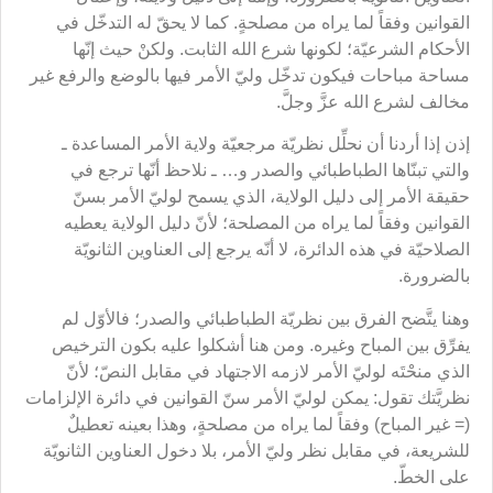
القوانين وفقاً لما يراه من مصلحةٍ. كما لا يحقّ له التدخّل في
الأحكام الشرعيّة؛ لكونها شرع الله الثابت. ولكنْ حيث إنّها
مساحة مباحات فيكون تدخّل وليّ الأمر فيها بالوضع والرفع غير
مخالف لشرع الله عزَّ وجلَّ.
إذن إذا أردنا أن نحلِّل نظريّة مرجعيّة ولاية الأمر المساعدة ـ
والتي تبنّاها الطباطبائي والصدر و… ـ نلاحظ أنّها ترجع في
حقيقة الأمر إلى دليل الولاية، الذي يسمح لوليّ الأمر بسنّ
القوانين وفقاً لما يراه من المصلحة؛ لأنّ دليل الولاية يعطيه
الصلاحيّة في هذه الدائرة، لا أنّه يرجع إلى العناوين الثانويّة
بالضرورة.
وهنا يتَّضح الفرق بين نظريّة الطباطبائي والصدر؛ فالأوّل لم
يفرِّق بين المباح وغيره. ومن هنا أشكلوا عليه بكون الترخيص
الذي منحْتَه لوليّ الأمر لازمه الاجتهاد في مقابل النصّ؛ لأنّ
نظريَّتك تقول: يمكن لوليّ الأمر سنّ القوانين في دائرة الإلزامات
(= غير المباح) وفقاً لما يراه من مصلحةٍ، وهذا بعينه تعطيلٌ
للشريعة، في مقابل نظر وليّ الأمر، بلا دخول العناوين الثانويّة
على الخطّ.