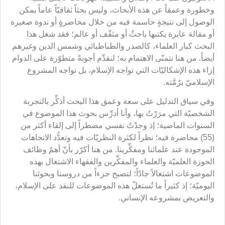
وخطورة وعمقاً عن هذه الأبحاث، وليس بحثاً ثقافيّاً عاماً يمكن
الوصول إلى نتيجةٍ حاسمة فيه من خلال محاضرةٍ أو ندوة صغيرة
أو مقالة عابرة يكتبها باحثٌ أو مثقّف أو عالم؛ فقد شغل هذا
البحث كبار العلماء، كالصدر والطباطبائي وشمس الدين وغيرهم
أيضاً. من هنا نتمنّى الاهتمام به؛ لنقدِّم أجوبةً متطوّرة على الدوام
إزاء هذه الإشكاليّات التي تواجه الإسلام، بل تواجه المشروع
الإسلاميّ برُمَّته.
وفي سياق التدليل على سعة وعمق هذا البحث أذكِّر بالتجربة
الشخصيّة التي مرَرْتُ بها، وأنا أدرِّس بحوث هذا الموضوع في
السنوات الماضية؛ إذ وجدْتُ نفسي مضطراً إلى إلقاء أكثر من
(55) محاضرة فيه؛ نظراً لكثرة النظريّات فيه وتعدُّد الاتجاهات
الموجودة عند علمائنا ومفكِّرينا. من هنا أكرّر بأنّ أهمّ وظائف
الحوزة العلميّة والعلماء والمفكِّرين والفقهاء الاشتغال بهذه
الموضوعات اشتغالاً جادّاً؛ لتصبح جزءاً من دروسنا وبحوثنا
اليوميّة؛ إذ كثيراً ما تُستغلّ هذه الموضوعات للنقد على الإسلام،
والتعريض بمشروعه الإنساني.