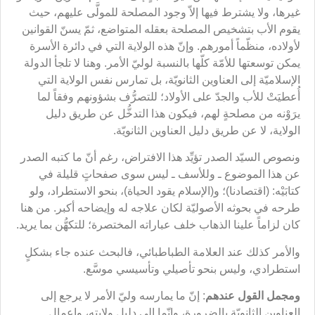
غيرها، ولا يشترط فيها إلاّ وجود المصلحة للمولَّى عليهم، حيث
يقوم الأب بتشخيص المصلحة بعقله المتواضع، ثمّ يسنّ القوانين
لأولاده، منظّماً أمورهم. وإنّ هذه الولاية التي في دائرة الأسرة
يمكن توسعتها للأمّة كلّها بالنسبة لوليّ الأمر. وهنا لا تلجأ الدولة
الإسلاميّة إلى العناوين الثانويّة، بل تمارس نفس الولاية التي
أُعطيَتْ للأب والجدّ على الأولاد؛ للتصرُّف بشؤونهم وفقاً لما
يرَوْنه من مصلحةٍ لهم، فيكون هذا التدخُّل عن طريق دليل
الولاية، لا عن طريق دليل العناوين الثانويّة.
ونصوص السيّد الصدر تؤيِّد هذا الافتراض، رغم أنّ ما كتبه الصدر
عن هذا الموضوع ـ وللأسف ـ ليس سوى صفحاتٍ قليلة في
كتابَيْه: (اقتصادنا)؛ و(الإسلام يقود الحياة)، بنحو الاستطراد، ولو
طرحه في بحوثه الأصوليّة لكان علاجه له وإيضاحه أكبر. من هنا
كان لزاماً علينا الذهاب خلف عباراته المختصرة؛ للتكهُّن بما يريد.
والأمر كذلك عند العلامة الطباطبائي، فالبحث عنده جاء بشكلٍ
استطرادي، وليس بنحو تأصيلي وتأسيسي موسَّع.
ومجمل القول عندهم
: إنّ ما يمارسه وليّ الأمر لا يرجع إلى
العناوين الثانويّة بالضرورة، وإنّما إلى دليل ولايته، وإعمال