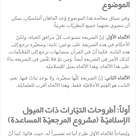
الموضوع
وفي سياق معالجة هذا الموضوع وُجد اتّجاهان أساسيّان، يمكن
أن تنضوي تحتهما جميع النظريّات تقريباً:
الاتّجاه الأوّل
: إنّ الشريعة تستوعب كلّ مرافق الحياة، ولكنّ
الأحكام في هذه الشريعة على نوعين: ثابتة؛ ومتغيِّرة ترجع إلى
هذه الثابتة. فكما أنّ في القرآن متشابهات ترجع إلى المُحْكَمات،
كذلك الأمر في الشريعة أيضاً. ومن ثمّ فلا نَقْصَ في الشريعة بناءً
على هذا الاتّجاه. وهذا الاتّجاه يميل للإسلاميّة.
الاتّجاه الثاني:
إنّ الشريعة كلّها متغيِّرة، ولا يوجد ثباتٌ فيها. نعم،
الثابت هو القِيَم الأخلاقيّة فقط. وهذا الاتّجاه أقرب للعلمانيّة.
أولاً: أطروحات التيّارات ذات الميول
الإسلاميّة (مشروع المرجعيّة المساعدة)
وإيضاحاً للاتّجاه الأوّل طرح أتباعه تفسيراً له، حيث قالوا: كما أنّ