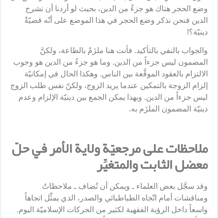
وضع الحجر هناك هو جزءٌ من الدين، بحيث لو أردنا أن نشرح
الدين فنحن نذكر وضع الحجر في هذا الموضع على أنّه قضيّةٌ
دينيّة؟!
والجواب بالنفي بالتأكيد. فأنت هنا ملزَمٌ بالطاعة، ولكنَّ
المضمون ليس جزءاً من الدين. وما هو جزءٌ من الدين هو وجوب
الالتزام بالعقود الموقَّعة بين الناس. وهكذا الحال في إمكانيّة
إلزام الزوجة بالتمكين عندما يريد الزوج، ولكنّ نفس طلب الزوج
ليس جزءاً من الدين. وبهذا يمكن الجمع بين دينيّة الإلزام وعدم
دينيّة المضمون الملزَم به.
ملاحظات على مرجعيّة ولاية الأمر في حلّ
معضل الثابت والمتغيِّر
وقد سجَّل بعض العلماء ـ ويمكن أن تُضاف ـ ملاحظاتٌ
ومناقشات أمام اتّجاه الطباطبائي والصدر، الذي يمثِّل اتجاهاً
واسعاً داخل الرؤية الفقهية لكثير من الحركات الإسلاميّة اليوم.