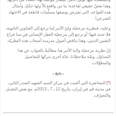
وهذا نقضٌ حقيقي لقاعدة: ما من واقعةٍ إلاّ ولها حكمٌ، وأمثال
هذه القواعد، التي تفترض بوصفها مسلَّمات قاطعة في الاجتهاد
الشرعي!
وعليه، فنظرية مرجعيّة وليّ الأمر إما ترجع إلى العناوين الثانوية،
فلا جديد فيها؛ أو ترجع إلى مرجعيّة العقل الإنساني في سدّ فراغ
التقنين الديني، وهذا يناقض أصول مدرسة أصحاب هذه النظريّة.
إنّ نظرية مرجعيّة ولاية الأمر هنا مطالَبةٌ بالجواب عن هذا
التساؤل. وثمّة ملاحظاتٌ عدّة أخرى نتركها للتفاصيل
والمطوَّلات.
ـ يتبع ـ
(*)
المحاضرة التي ألقيت في مركز السيد الشهيد الصدر الثاني،
في مدينة قم في إيران، بتاريخ 12 ـ 7 ـ 2013م. مع بعض التعديل
والتصرّف.