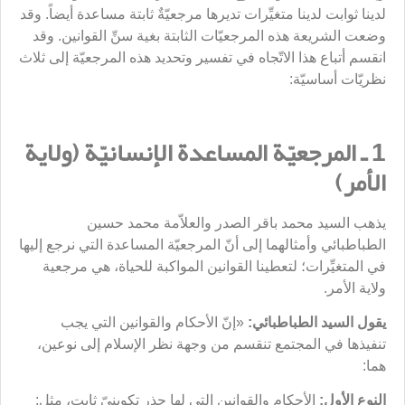
لدينا ثوابت لدينا متغيِّرات تديرها مرجعيّةٌ ثابتة مساعدة أيضاً. وقد
وضعت الشريعة هذه المرجعيّات الثابتة بغية سنِّ القوانين. وقد
انقسم أتباع هذا الاتّجاه في تفسير وتحديد هذه المرجعيّة إلى ثلاث
نظريّات أساسيّة:
1 ـ المرجعيّة المساعدة الإنسانيّة (ولاية
الأمر)
يذهب السيد محمد باقر الصدر والعلاّمة محمد حسين
الطباطبائي وأمثالهما إلى أنّ المرجعيّة المساعدة التي نرجع إليها
في المتغيِّرات؛ لتعطينا القوانين المواكبة للحياة، هي مرجعية
ولاية الأمر.
يقول السيد الطباطبائي:
«إنّ الأحكام والقوانين التي يجب
تنفيذها في المجتمع تنقسم من وجهة نظر الإسلام إلى نوعين،
هما:
النوع الأول:
الأحكام‏ والقوانين‏ التي لها جذر تكوينيّ ثابت، مثل: