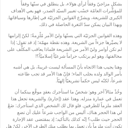
بشكلٍ مزاجيّ وفقاً لرأي هؤلاء، بل ينطلق في سنّها وفقاً
للمؤشِّرات العامّة حَسْب تعبير السيّد الصدر، فهو يعي الأهداف
الكبرى للشريعة، ويشرِّع القوانين الجزئيّة في إطارها وسياقاتها.
وبهذا البيان يمكن سدّ الثغرة الحاصلة في ذلك.
وهذه القوانين الجزئيّة التي يسنّها وليّ الأمر مُلْزِمةٌ؛ لكنّ إلزامها
لا يصيِّرها جزءاً من الشريعة. وهذه نقطة مهمّة؛ إذ قد تقول: إذا
لم تكن أوامر وليّ الأمر من الشريعة فلماذا يعاقب المكلَّف على
مخالفتها، وهو لم يرتكب حراماً شرعيّاً إسلاميّاً؟!
وهنا يجيب هذا الاتجاه بأنّ المسألة ليست غريبةً، بل هي أشبه
بأمر الوالد ولده بجلب الماء؛ فإنّ هذا الأمر قد تجب طاعته
شرعاً، لكنّه ليس حكماً تشريعيّاً إلهيّاً.
وخُذْ مثالاً آخر وهو: شخصٌ ما استأجرك بعقدٍ موقَّع بينكما أن
تعمل في عمارة منزله. وهذا عقد (إجارة). والشريعة تجعل هذا
العقد ملزماً للطرفين. فلو قال لك الشخص الذي استأجرك: ضَعْ
لي هذا الحجر هناك، أليس من الواجب شرعاً عليك أن تضع
الحجر حيث طلب؟ إنّه كذلك بالتأكيد؛ إذ بمقتضى عقد الإجارة
تكون أنت ملزماً بأن تعمل بما يطلب منك الطرف الآخر، لكنْ هل