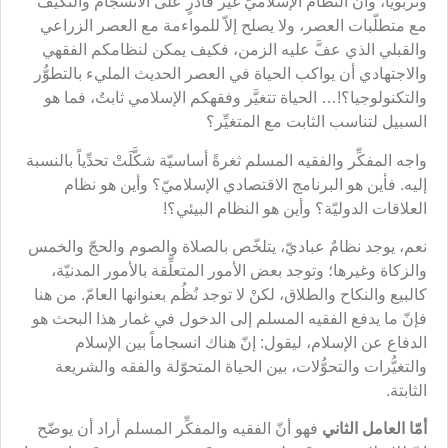
وتربويّاً، وأنّ النظام الإسلاميّ غير قادرٍ على الانسجام والتكيُّف
مع متطلّبات العصر، ولا يصلح إلاّ للمواءمة مع العصر الزراعي
والقبلي الذي عفَّ عليه الزمن، فكيف يمكن لنظامكم الفقهي
والاجتهادي أن يواكب الحياة في العصر الحديث المليء بالتطوُّر
والتكنولوجيا؟!… الحياة تتغيَّر وفقهكم الإسلامي ثابتٌ، فما هو
السبيل لتناسب الثابت مع المتغيِّر؟
واجه المفكِّر والفقيه المسلم ثغرةً أساسيّة شكَّلَتْ تحدِّياً بالنسبة
إليه. فأين هو البرنامج الاقتصادي الإسلاميّ؟ وأين هو نظام
العلاقات الدوليّة؟ وأين هو النظام البيئي؟!
نعم، يوجد نظامٌ عباديّ، يتلخّص بالصلاة والصوم والحجّ والخمس
والزكاة وغيرها؛ وتوجد بعض الأمور المتعلِّقة بالأمور المدنيّة،
كالبيع والنكاح والطلاق، لكنْ لا توجد نُظُم بعنوانها العامّ. من هنا
فإنّ ما يدفع الفقيه المسلم إلى الدخول في غمار هذا البحث هو
الدفاع عن الإسلام، ليقول: إنّ هناك انسجاماً بين الإسلام
والتغيُّرات والتحوُّلات، بين الحياة المتحوّلة والفقه والشريعة
الثابتة.
أمّا العامل الثاني
فهو أنّ الفقيه والمفكِّر المسلم أراد أن يوضّح