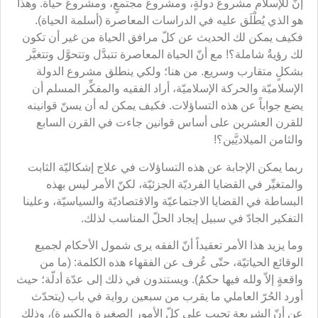
إنّ للإسلام مشروعَ دولةٍ، ومشروعَ مجتمعٍ، ومشروعَ حياة. وهذا
هو الذي يُطْلَق عليه في الدراسات المعاصرة (أسلمة الحياة).
فكيف يمكن لك الحديث عن كلّ مرافق الحياة من غير أن تكون
لك رؤيةٌ شاملة؟! مع أنّ الحياة المعاصرة تتبدَّل وتتحوَّل وتتغيَّر
بشكلٍ متقارب وسريع. من هنا؛ ولكي ينطلق مشروع الدولة
الإسلاميّة والحركة الإسلاميّة، أراد الفقيه والمفكِّر المسلم أن
يضع جواباً عن هذه التساؤلات. فكيف يمكن له أن يسنّ قوانينه
للقرن العشرين على أساس قوانين جاءت في القرن السابع
والثامن الميلاديَّين؟!
ربما يمكن الإجابة عن هذه التساؤلات في علاج إشكاليّة الثابت
والمتغيِّر في القضايا الفرديّة الجزئيّة، لكنّ الأمر ليس بهذه
البساطة في القضايا الاجتماعيّة والاقتصاديّة والسياسيّة، وعلينا
التفكير الجادّ في سبيل إيجاد الحلّ المناسب لذلك.
وما يزيد هذا الأمر تعقيداً أنّ الفقه يرى شمول الأحكام لجميع
الوقائع الحياتيّة، حتّى عُرف عن الفقهاء هذه الكلمة: (ما من
واقعةٍ إلاّ ولله فيها حكمٌ). ويستندون في ذلك إلى عدّة أدلّة؛ حيث
أورد الحُرّ العاملي ما يقرب من سبعين رواية في باب (يتحدّث
عن أنّ الشريعة تجيب على كلّ الأمور الصغيرة والكبيرة)، وذلك