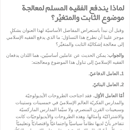
لماذا يندفع الفقيه المسلم لمعالجة
موضوع الثابت والمتغيِّر؟
وقبل أن نبدأ باستعراض المفاصل الأساسيّة لهذا العنوان بشكلٍ
موجز علينا أن نطرح هذا التساؤل: ما الذي يدفع الفقيه الإسلامي
إلى معالجة إشكاليّة الثابت والمتغيِّر؟
والجواب
: يمكن الحديث عن عاملين أساسيّين، هما اللذان يدفعان
الفقيه الإسلاميّ إلى تناول هذا الموضوع ومعالجته:
1ـ العامل الدفاعيّ.
2ـ العامل البنائيّ.
أمّا العامل الأوّل
، فقد اجتاحت الطروحات الأيديولوجيّة
والمدارس الفكريّة العالم الإسلاميّ في خمسينات وستينات
وسبعينات القرن المنصرم، ولا سيَّما المدارس الماركسيّة
والاشتراكيّة وأمثالها. وهذه الطروحات والأيديولوجيّات كانت
تتفاخر بأنّ لديها نظاماً سياسيّاً واجتماعيّاً واقتصاديّاً وتعليميّاً