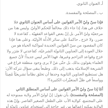
أـ العنوان الثانوي.
ب ـ المصلحة والمفسدة.
فإذا سنّ وليّ الأمر القوانين على أساس العنوان الثانوي
فلا
خلاف في هذا، إذا جاء ذلك مخالفاً للحكم الأوليّ. وليس هذا من
مرجعيّة وليّ الأمر. بل إنّ بعض القواعد الفقهيّة ـ كقاعدة لا
ضرر، ولا حَرَج ـ حاكمةٌ على سائر الأدلّة الأوليّة. وعلى هذا فإذا
كان المقصود من سنّ القوانين الجديدة لمواكبة الحياة هو من
خلال العودة إلى العناوين الثانويّة الشرعيّة، كقاعدتي لا ضَرَر ولا
حَرَج وقواعد التزاحم وغيرها، فهذا الأمر ليس جديداً؛ لأنّ جميع
العلماء يقولون بذلك. بل حتّى مَنْ لا يرى وجود منطقة فراغ في
الشريعة الإسلاميّة يذهب إلى ذلك. وطبعاً يبقى سؤال نتركه الآن:
هل تستطيع العناوين الثانوية وحدها أن تخلق نظاماً تشريعيّاً مُعِينَاً
وواسعاً في ظلّ المتغيِّرات الكثيرة؟!
أمّا إذا سنّ وليّ الأمر القوانين على أساس المنطلق الثاني
(المصلحة والمفسدة)
، بأن نقول: إنّ لوليّ الأمر ولاية ممنوحة له
على المجتمع، كولاية الأب على الطفل الصغير القاصر. وإنّ هذه
الولاية يمكنه إعمالها من غير حاجةٍ إلى استخدام عناوين ثانويّة أو