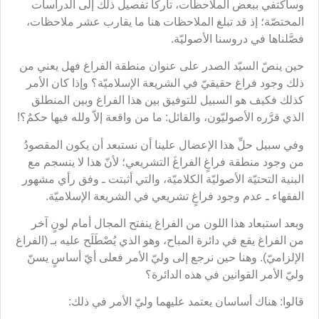
وسأكتفي ببعض الملاحظات، تاركاً تفصيل ذلك إلى الدراسات
المختصّة؛ إذ قد تبلغ الملاحظات هنا ما يقارب عشر ملاحظات،
فصَّلناها في دروسنا الأصوليّة.
حين ينصّ السيّد الصدر على عنوان منطقة الفراغ فهل يعني من
ذلك وجود فراغ حقيقيّ في الشريعة الإسلاميّة؟ وإذا كان الأمر
كذلك فكيف هو السبيل للتوفيق بين هذا الفراغ وبين المنطلق
الذي قرَّره الأصوليّون، والقائل: ما من واقعة إلاّ ولله فيها حكمٌ؟!
وفي سبيل حلِّ هذا الإعضال علينا أن نستبعد أن يكون المقصودُ
من وجود منطقة فراغٍ الفراغَ التشريعي؛ لأنّ هذا لا ينسجم مع
البنية التحتيّة الأصوليّة الكلاميّة، والتي أثبتت ـ وفق رأي مشهور
الفقهاء ـ عدم وجود فراغٍ تشريعي في الشريعة الإسلاميّة.
وبعد استبعاد هذا اللون من الفراغ ينفتح المجال أمام لونٍ آخر
من الفراغ يقع في دائرة المباح، وهو الذي يُصْطَلَح عليه بـ (الفراغ
الإلزاميّ). وهنا حين نرجع إلى وليّ الأمر فعلى أيّ أساسٍ يسنّ
وليّ الأمر القوانين في هذه الدائرة؟
قالوا: هناك أساسان يعتمد عليهما وليّ الأمر في ذلك: