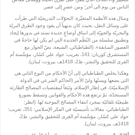
الناس من يوم الى آخر؛ ومن عصرٍ إلى عصر.
ومثال هذه الأنظمة المتغيِّرة: التحوّلات التدريجيّة التي طرأت
على وسائل النقل، بحيث كان بديهياً أن يقود وجود الطرق البريّة
والبحريّة والجويّة إلى انبثاق أوضاعٍ جديدة تستدعي بدورها إيجاد
وتطبيق سلسلة من النُظُم الجديدة التي لم يكن لها حاجةٌ في
العصور السابقة». (الطباطبائي، الشيعة، نصّ الحوار مع
المستشرق كوربان: 141، تعريب: جواد علي كسّار، مؤسَّسة أم
القرى للتحقيق والنشر، ط2، 1418هـ، بيروت، لبنان).
وهكذا يخلص الطباطبائي إلى أنّ الأحكام من النوع الثاني هي
التي يضعها ويسنّها وليّ الأمر (الحاكم الشرعي في الدولة
الإسلاميّة)، في إطار الإسلام، وتَبَعاً لمقتضيات المصالح الطارئة
المستجدّة، ثمّ ترتفع هذه الأحكام‏ والقوانين‏ وتسقط بصورةٍ
طبيعيّة تلقائيّة بمجرد انتفاء المصالح الموجبة لها. (انظر:
الطباطبائي، مقالات تأسيسيّة في الفكر الإسلامي: 351، تعريب:
جواد علي كسّار، مؤسَّسة أم القرى للتحقيق والنشر، ط2،
1418هـ، بيروت، لبنان).