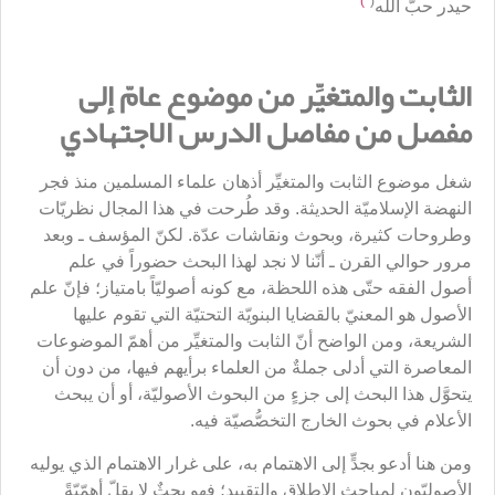
*)
(
حيدر حبّ الله
الثابت والمتغيِّر من موضوع عامّ إلى
مفصل من مفاصل الدرس الاجتهادي
شغل موضوع الثابت والمتغيِّر أذهان علماء المسلمين منذ فجر
النهضة الإسلاميّة الحديثة. وقد طُرحت في هذا المجال نظريّات
وطروحات كثيرة، وبحوث ونقاشات عدّة. لكنّ المؤسف ـ وبعد
مرور حوالي القرن ـ أنّنا لا نجد لهذا البحث حضوراً في علم
أصول الفقه حتّى هذه اللحظة، مع كونه أصوليّاً بامتياز؛ فإنّ علم
الأصول هو المعنيّ بالقضايا البنويّة التحتيّة التي تقوم عليها
الشريعة، ومن الواضح أنّ الثابت والمتغيِّر من أهمّ الموضوعات
المعاصرة التي أدلى جملةٌ من العلماء برأيهم فيها، من دون أن
يتحوَّل هذا البحث إلى جزءٍ من البحوث الأصوليّة، أو أن يبحث
الأعلام في بحوث الخارج التخصُّصيّة فيه.
ومن هنا أدعو بجدٍّ إلى الاهتمام به، على غرار الاهتمام الذي يوليه
الأصوليّون لمباحث الإطلاق والتقييد؛ فهو بحثٌ لا يقلّ أهمّيّةً