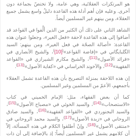
هو المرتكزات العقلائية، وهي عامة، ولا تختصّ بجماعة دون
أخرى. وعليه فإن أهم أدلة هذه القاعدة دليلٌ واسع يشمل جميع
العقلاء، ومن بينهم غير المسلمين أيضاً.
الشاهد الثاني على ذلك أن الكثير من الذين ألَّفوا في القواعد قد
أضافوا إلى هذه القاعدة لاحقة «فعل الغير»، وجعلوا عنوان هذه
القاعدة: «أصالة الصحّة في فعل الغير»، ومن بينهم: السيد
)
(
الگلبايگاني في «إفاضة القواعد»
[10]
، والشيخ الأنصاري في
)
[11]
(
«فرائد الأصول»
، والشيخ مكارم الشيرازي في «القواعد
)
[13]
(
)
[12]
(
الفقهية»
، والآخوند الخراساني في «كفاية الأصول»
.
إن هذه اللاحقة بمنزلة التصريح بأن هذه القاعدة تشمل العقلاء
بأجمعهم، الأعمّ من المسلمين وغير المسلمين.
كما أن بعض الفقهاء، مثل: الإمام الخميني في كتاب
)
[15]
(
)
[14]
(
«الاستصحاب»
، والسيد الخوئي في «مصباح الأصول»
،
)
[16]
(
والسيد البجنوردي في «القواعد الفقهية»
، والسيد صادق
)
[17]
(
الروحاني في «زبدة الأصول»
، والسيد محمد الروحاني في
)
[18]
(
«منتقى الأصول»
، وإنْ أطلقوا الكلام في هذه المسألة، إلاّ
أن كلامهم يشمل غير المسلمين أيضاً؛ إذ بالإضافة إلى أن ذات