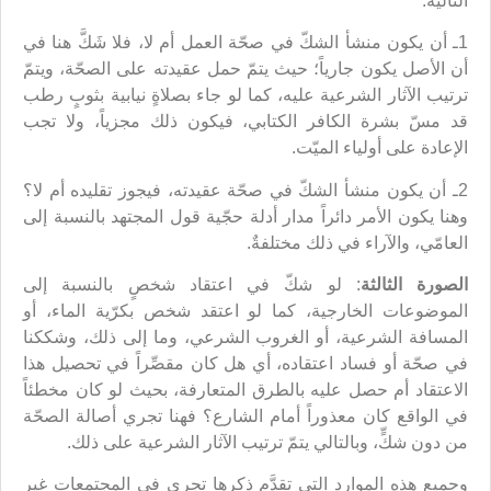
التالية:
1ـ أن يكون منشأ الشكّ في صحّة العمل أم لا، فلا شَكَّ هنا في
أن الأصل يكون جارياً؛ حيث يتمّ حمل عقيدته على الصحّة، ويتمّ
ترتيب الآثار الشرعية عليه، كما لو جاء بصلاةٍ نيابية بثوبٍ رطب
قد مسّ بشرة الكافر الكتابي، فيكون ذلك مجزياً، ولا تجب
الإعادة على أولياء الميّت.
2ـ أن يكون منشأ الشكّ في صحّة عقيدته، فيجوز تقليده أم لا؟
وهنا يكون الأمر دائراً مدار أدلة حجّية قول المجتهد بالنسبة إلى
العامّي، والآراء في ذلك مختلفةٌ.
الصورة الثالثة
: لو شكّ في اعتقاد شخصٍ بالنسبة إلى
الموضوعات الخارجية، كما لو اعتقد شخص بكرّية الماء، أو
المسافة الشرعية، أو الغروب الشرعي، وما إلى ذلك، وشككنا
في صحّة أو فساد اعتقاده، أي هل كان مقصِّراً في تحصيل هذا
الاعتقاد أم حصل عليه بالطرق المتعارفة، بحيث لو كان مخطئاً
في الواقع كان معذوراً أمام الشارع؟ فهنا تجري أصالة الصحّة
من دون شكٍّ، وبالتالي يتمّ ترتيب الآثار الشرعية على ذلك.
وجميع هذه الموارد التي تقدَّم ذكرها تجري في المجتمعات غير