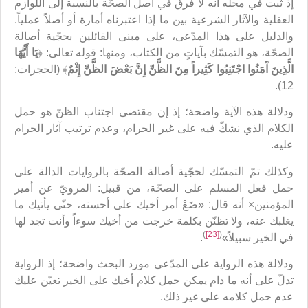
إذ ثبت في محلّه أنه لا فرق في أصل الصحّة بالنسبة إلى اللوازم
العقلية والآثار الشرعية بين ما إذا اعتبرناه أمارة أو أصلاً عملياً.
والدليل على هذا المدّعى، على مبنى القائلين بحجّية أصالة
الصحّة، هو التمسّك بآياتٍ من الكتاب، ومنها: قوله تعالى: ﴿
يَا أَيُّهَا
الَّذِينَ آَمَنُوا اجْتَنِبُوا كَثِيراً مِنَ الظَّنِّ إِنَّ بَعْضَ الظَّنِّ إِثْمٌ
﴾ (الحجرات:
12).
ودلالة هذه الآية واضحة؛ إذ إن مقتضى اجتناب الظنّ هو حمل
الكلام الذي نشكّ فيه على غير الحرام، وعدم ترتيب آثار الحرام
عليه.
وكذلك تمّ التمسّك لحجّية أصالة الصحّة بالروايات الدالة على
حمل فعل المسلم على الصحّة، من قبيل: المرويّ عن أمير
المؤمنين× أنه قال: «ضَعْ أمر أخيك على أحسنه، حتّى يأتيك ما
يغلبك عنه، ولا تظنّن بكلمة خرجت من أخيك سوءاً وأنت تجد لها
)
[23]
(
في الخير سبيلاً»
.
ودلالة هذه الرواية على المدّعى مورد البحث واضحة؛ إذ الرواية
تدلّ على أنه ما دام يمكن حمل كلام أخيك على الخير تعيّن عليك
عدم حمل كلامه على غير ذلك.