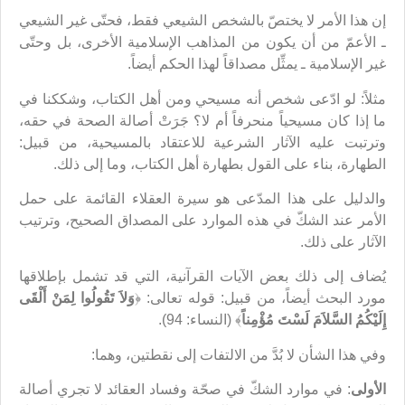
إن هذا الأمر لا يختصّ بالشخص الشيعي فقط، فحتّى غير الشيعي
ـ الأعمّ من أن يكون من المذاهب الإسلامية الأخرى، بل وحتّى
غير الإسلامية ـ يمثِّل مصداقاً لهذا الحكم أيضاً.
مثلاً: لو ادّعى شخص أنه مسيحي ومن أهل الكتاب، وشككنا في
ما إذا كان مسيحياً منحرفاً أم لا؟ جَرَتْ أصالة الصحة في حقه،
وترتبت عليه الآثار الشرعية للاعتقاد بالمسيحية، من قبيل:
الطهارة، بناء على القول بطهارة أهل الكتاب، وما إلى ذلك.
والدليل على هذا المدّعى هو سيرة العقلاء القائمة على حمل
الأمر عند الشكّ في هذه الموارد على المصداق الصحيح، وترتيب
الآثار على ذلك.
يُضاف إلى ذلك بعض الآيات القرآنية، التي قد تشمل بإطلاقها
مورد البحث أيضاً، من قبيل: قوله تعالى: ﴿
وَلاَ تَقُولُوا لِمَنْ أَلْقَى
إِلَيْكُمُ السَّلاَمَ لَسْتَ مُؤْمِناً
﴾ (النساء: 94).
وفي هذا الشأن لا بُدَّ من الالتفات إلى نقطتين، وهما:
الأولى
: في موارد الشكّ في صحّة وفساد العقائد لا تجري أصالة