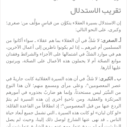
تقريب الاستدلال
إن الاستدلال بسيرة العقلاء يتكوَّن من قياسٍ مؤلَّف من: صغرى؛
وكبرى، على النحو التالي:
أـ الصغرى:
لا شَكَّ في أن العقلاء بما هم عقلاء ـ سواء أكانوا من
المسلمين أم غيرهم ـ، إذا لم يكونوا ناظرين إلى أعمال الآخرين،
هم في موارد الشكّ في اشتمالها على الأجزاء والشرائط وفقدان
موانع الصحّة أم لا يحملون هذه الأعمال على الصحّة، ويرتبون
عليها آثارها.
ب ـ الكبرى:
لا شَكَّ في أن هذه السيرة العقلائية كانت جاريةً في
عصر المعصومين^، وعلى مرأى ومسمع منهم؛ لأن هذا النوع
من السِّيَر ليس مستحدثاً، وإنما هو ضاربٌ بجذوره في أمورهم
المرتكزة والعقلية. ومن ناحيةٍ أخرى إن هذه السيرة لم يتمّ
الردع عنها من قبل المعصومين^؛ إذ انطلاقاً من القاعدة القائلة:
«لو كان لبان» لو كانت هذه السيرة ـ التي تشمل جميع أبعاد حياة
الناس ـ قد نهى عنها الشارع لوصل ذلك إلينا، وحيث لم يصل
إلينا يثبت أنه لم يردع عنها، ومع عدم ردع الشارع عنها يثبت أن