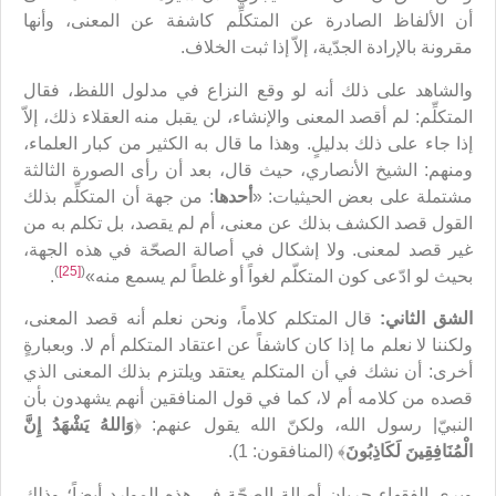
أن الألفاظ الصادرة عن المتكلِّم كاشفة عن المعنى، وأنها
مقرونة بالإرادة الجدّية، إلاّ إذا ثبت الخلاف.
والشاهد على ذلك أنه لو وقع النزاع في مدلول اللفظ، فقال
المتكلِّم: لم أقصد المعنى والإنشاء، لن يقبل منه العقلاء ذلك، إلاّ
إذا جاء على ذلك بدليلٍ. وهذا ما قال به الكثير من كبار العلماء،
ومنهم: الشيخ الأنصاري، حيث قال، بعد أن رأى الصورة الثالثة
مشتملة على بعض الحيثيات: «
أحدها
: من جهة أن المتكلِّم بذلك
القول قصد الكشف بذلك عن معنى، أم لم يقصد، بل تكلم به من
غير قصد لمعنى. ولا إشكال في أصالة الصحّة في هذه الجهة،
)
[25]
(
بحيث لو ادّعى كون المتكلّم لغواً أو غلطاً لم يسمع منه»
.
الشق الثاني:
قال المتكلم كلاماً، ونحن نعلم أنه قصد المعنى،
ولكننا لا نعلم ما إذا كان كاشفاً عن اعتقاد المتكلم أم لا. وبعبارةٍ
أخرى: أن نشك في أن المتكلم يعتقد ويلتزم بذلك المعنى الذي
قصده من كلامه أم لا، كما في قول المنافقين أنهم يشهدون بأن
النبيّ| رسول الله، ولكنّ الله يقول عنهم: ﴿
وَاللهُ يَشْهَدُ إِنَّ
الْمُنَافِقِينَ لَكَاذِبُونَ
﴾ (المنافقون: 1).
ويرى الفقهاء جريان أصالة الصحّة في هذه الموارد أيضاً؛ وذلك