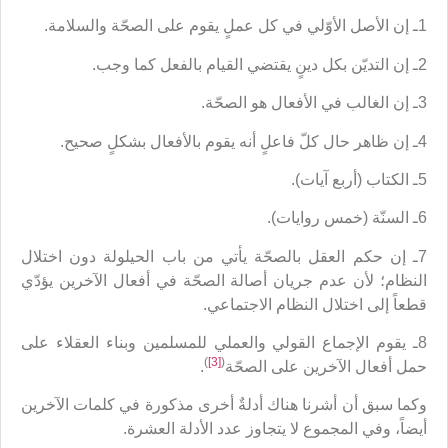
1ـ إن الأصل الأوّلي في كل عملٍ يقوم على الصحّة والسلامة.
2ـ إن التديّن بكل دينٍ يقتضي القيام بالفعل كما وجب.
3ـ إن الغالب في الأفعال هو الصحّة.
4ـ إن ظاهر حال كلّ فاعلٍ أنه يقوم بالأفعال بشكلٍ صحيح.
5ـ الكتاب (أربع آيات).
6ـ السنّة (خمس روايات).
7ـ إن حكم العقل بالصحّة يأتي من باب الحيلولة دون اختلال
النظام؛ لأن عدم جريان أصالة الصحّة في أفعال الآخرين يؤدّي
قطعاً إلى اختلال النظام الاجتماعي.
8ـ يقوم الإجماع القولي والعملي للمسلمين وبناء العقلاء على
)
[3]
(
حمل أفعال الآخرين على الصحّة
.
وكما سبق أن أشرنا هناك أدلةٌ أخرى مذكورة في كلمات الآخرين
أيضاً، وفي المجموع لا يتجاوز عدد الأدلة العشرة.