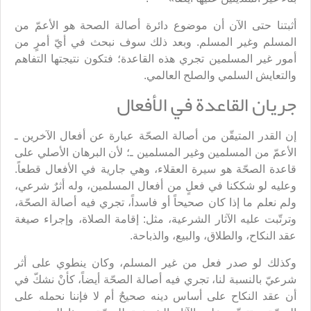
أثبتنا حتى الآن أن موضوع دائرة أصالة الصحة هو الأعمّ من
المسلم وغير المسلم. وبعد ذلك سوف نبحث في أيّ أمرٍ من
أمور غير المسلمين تجري هذه القاعدة؛ فتكون نتيجتها التفاهم
والتعايش السلمي والصلح العالمي.
جريان القاعدة في الأفعال
إن القدر المتيقّن من أصالة الصحّة عبارة عن أفعال الآخرين ـ
الأعمّ من المسلمين وغير المسلمين ـ؛ لأن البرهان الأصلي على
قاعدة الصحّة هو سيرة العقلاء، وهي جارية في الأفعال قطعاً.
وعليه لو شككنا في فعلٍ من أفعال المسلمين، وله أثرٌ شرعي،
ولم نعلم ما إذا كان صحيحاً أو فاسداً، تجري فيه أصالة الصحّة،
وترتّبت عليه الآثار الشرعية، مثل: إقامة الصلاة، وإجراء صيغة
عقد النكاح، والطلاق، والبيع، والذباحة.
وكذلك لو صدر فعل من غير المسلم، وكان ينطوي على أثر
شرعيّ بالنسبة لنا، تجري فيه أصالة الصحّة أيضاً، كأنْ نشكّ في
أن عقد النكاح على أساس دينه صحيحٌ أم لا فإننا نحمله على