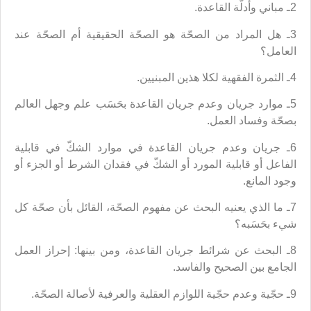
2ـ مباني وأدلّة القاعدة.
3ـ هل المراد من الصحّة هو الصحّة الحقيقية أم الصحّة عند
العامل؟
4ـ الثمرة الفقهية لكلا هذين المبنيين.
5ـ موارد جريان وعدم جريان القاعدة بحَسَب علم وجهل العالم
بصحّة وفساد العمل.
6ـ جريان وعدم جريان القاعدة في موارد الشكّ في قابلية
الفاعل أو قابلية المورد أو الشكّ في فقدان الشرط أو الجزء أو
وجود المانع.
7ـ ما الذي يعنيه البحث عن مفهوم الصحّة، القائل بأن صحّة كل
شيء بحَسَبه؟
8ـ البحث عن شرائط جريان القاعدة، ومن بينها: إحراز العمل
الجامع بين الصحيح والفاسد.
9ـ حجّية وعدم حجّية اللوازم العقلية والعرفية لأصالة الصحّة.