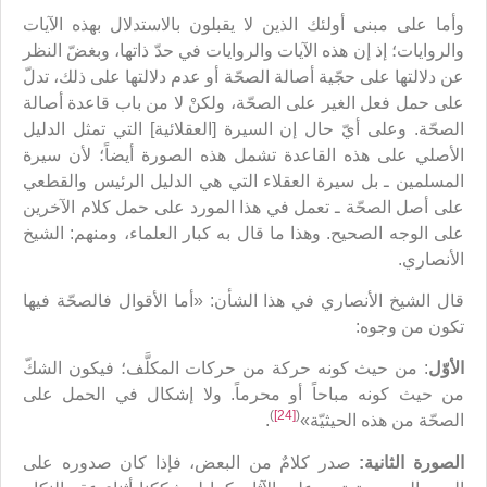
وأما على مبنى أولئك الذين لا يقبلون بالاستدلال بهذه الآيات
والروايات؛ إذ إن هذه الآيات والروايات في حدّ ذاتها، وبغضّ النظر
عن دلالتها على حجّية أصالة الصحّة أو عدم دلالتها على ذلك، تدلّ
على حمل فعل الغير على الصحّة، ولكنْ لا من باب قاعدة أصالة
الصحّة. وعلى أيّ حال إن السيرة [العقلائية] التي تمثل الدليل
الأصلي على هذه القاعدة تشمل هذه الصورة أيضاً؛ لأن سيرة
المسلمين ـ بل سيرة العقلاء التي هي الدليل الرئيس والقطعي
على أصل الصحّة ـ تعمل في هذا المورد على حمل كلام الآخرين
على الوجه الصحيح. وهذا ما قال به كبار العلماء، ومنهم: الشيخ
الأنصاري.
قال الشيخ الأنصاري في هذا الشأن: «أما الأقوال فالصحّة فيها
تكون من وجوه:
الأوّل
: من حيث كونه حركة من حركات المكلَّف؛ فيكون الشكّ
من حيث كونه مباحاً أو محرماً. ولا إشكال في الحمل على
)
[24]
(
الصحّة من هذه الحيثيّة»
.
الصورة الثانية:
صدر كلامٌ من البعض، فإذا كان صدوره على