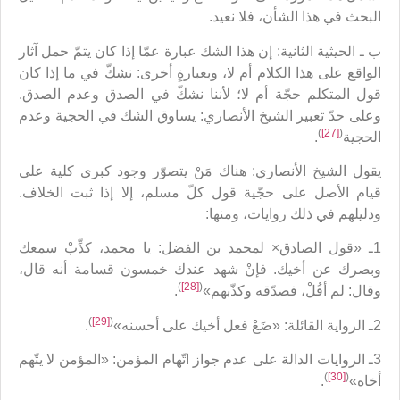
البحث في هذا الشأن، فلا نعيد.
ب ـ الحيثية الثانية: إن هذا الشك عبارة عمّا إذا كان يتمّ حمل آثار
الواقع على هذا الكلام أم لا، وبعبارةٍ أخرى: نشكّ في ما إذا كان
قول المتكلم حجّة أم لا؛ لأننا نشكّ في الصدق وعدم الصدق.
وعلى حدّ تعبير الشيخ الأنصاري: يساوق الشك في الحجية وعدم
)
[27]
(
الحجية
.
يقول الشيخ الأنصاري: هناك مَنْ يتصوّر وجود كبرى كلية على
قيام الأصل على حجّية قول كلّ مسلم، إلا إذا ثبت الخلاف.
ودليلهم في ذلك روايات، ومنها:
1ـ «قول الصادق× لمحمد بن الفضل: يا محمد، كذِّبْ سمعك
وبصرك عن أخيك. فإنْ شهد عندك خمسون قسامة أنه قال،
)
[28]
(
وقال: لم أقُلْ، فصدّقه وكذّبهم»
.
)
[29]
(
2ـ الرواية القائلة: «ضَعْ فعل أخيك على أحسنه»
.
3ـ الروايات الدالة على عدم جواز اتّهام المؤمن: «المؤمن لا يتّهم
)
[30]
(
أخاه»
.