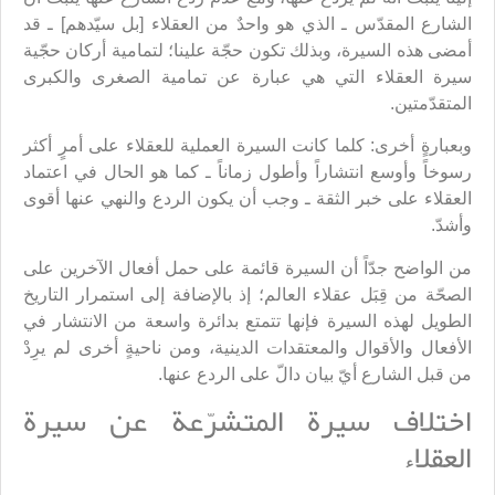
الشارع المقدّس ـ الذي هو واحدٌ من العقلاء [بل سيّدهم] ـ قد
أمضى هذه السيرة، وبذلك تكون حجّة علينا؛ لتمامية أركان حجّية
سيرة العقلاء التي هي عبارة عن تمامية الصغرى والكبرى
المتقدّمتين.
وبعبارةٍ أخرى: كلما كانت السيرة العملية للعقلاء على أمرٍ أكثر
رسوخاً وأوسع انتشاراً وأطول زماناً ـ كما هو الحال في اعتماد
العقلاء على خبر الثقة ـ وجب أن يكون الردع والنهي عنها أقوى
وأشدّ.
من الواضح جدّاً أن السيرة قائمة على حمل أفعال الآخرين على
الصحّة من قِبَل عقلاء العالم؛ إذ بالإضافة إلى استمرار التاريخ
الطويل لهذه السيرة فإنها تتمتع بدائرة واسعة من الانتشار في
الأفعال والأقوال والمعتقدات الدينية، ومن ناحيةٍ أخرى لم يرِدْ
من قبل الشارع أيّ بيان دالّ على الردع عنها.
اختلاف سيرة المتشرّعة عن سيرة
العقلاء