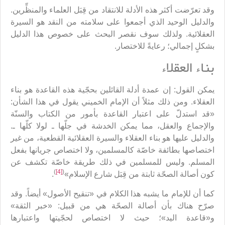
وقد تعرّضت أكثر هذه الأدلة للانتقاد من قِبَل العلماء والمنظِّرين.
والدليل الوحيد الذي أجمعوا على سلامته من النقد هو السيرة
العقلائية. ولذلك سوف نقصر البحث على خصوص هذا الدليل
بشكلٍ إجمالي؛ رعايةً للاختصار.
بناء العقلاء
يمكن القول: إن عمدة أدلة القائلين بحجّية هذه القاعدة هو بناء
العقلاء. ومن ذلك مثلاً أن الإمام الخميني يقول في هذا الشأن:
«قد استدلّ على اعتبار القاعدة بأمور من الكتاب والسنّة
والإجماع والعقل، مما يمكن الخدشة في جلّها ـ لولا كلّها ـ.
والدليل عليها هو بناء العقلاء والسيرة العقلائية القطعية، من غير
اختصاصها بطائفة خاصّة كالمسلمين، ولا اختصاص جريانها بفعل
المسلم. وليس للمسلمين في ذلك طريقة خاصّة تكشف عن
)
[4]
(
كون أصالة الصحّة ثابتة من قِبَل شارع الإسلام»
.
كما أن للإمام ما يشبه هذا الكلام في «تنقيح الأصول» أيضاً. وقد
صرّح هناك بأن أصالة الصحّة هي من قبيل: «خبر الثقة»
و«قاعدة اليد»؛ حيث لا اختصاص لحجّيتها واعتبارها