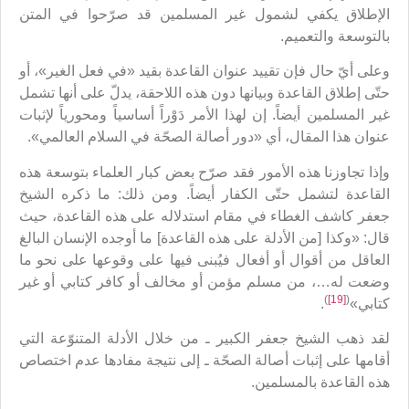
الإطلاق يكفي لشمول غير المسلمين قد صرّحوا في المتن
بالتوسعة والتعميم.
وعلى أيّ حال فإن تقييد عنوان القاعدة بقيد «في فعل الغير»، أو
حتّى إطلاق القاعدة وبيانها دون هذه اللاحقة، يدلّ على أنها تشمل
غير المسلمين أيضاً. إن لهذا الأمر دَوْراً أساسياً ومحورياً لإثبات
عنوان هذا المقال، أي «دور أصالة الصحّة في السلام العالمي».
وإذا تجاوزنا هذه الأمور فقد صرّح بعض كبار العلماء بتوسعة هذه
القاعدة لتشمل حتّى الكفار أيضاً. ومن ذلك: ما ذكره الشيخ
جعفر كاشف الغطاء في مقام استدلاله على هذه القاعدة، حيث
قال: «وكذا [من الأدلة على هذه القاعدة] ما أوجده الإنسان البالغ
العاقل من أقوال أو أفعال فيُبنى فيها على وقوعها على نحو ما
وضعت له…، من مسلم مؤمن أو مخالف أو كافر كتابي أو غير
)
[19]
(
كتابي»
.
لقد ذهب الشيخ جعفر الكبير ـ من خلال الأدلة المتنوّعة التي
أقامها على إثبات أصالة الصحّة ـ إلى نتيجة مفادها عدم اختصاص
هذه القاعدة بالمسلمين.