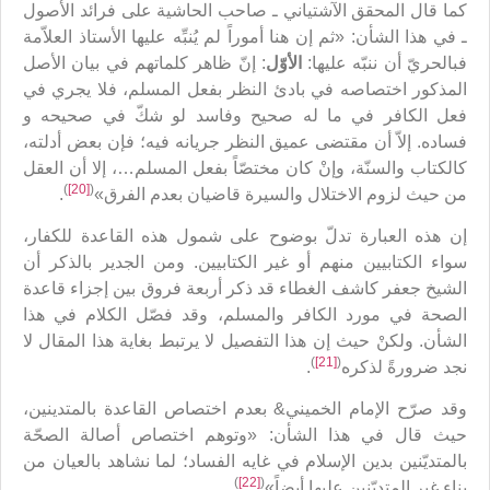
كما قال المحقق الآشتياني ـ صاحب الحاشية على فرائد الأصول
ـ في هذا الشأن: «ثم إن هنا أموراً لم يُنبِّه عليها الأستاذ العلاّمة
فبالحريّ أن ننبّه عليها:
الأوّل
: إنّ ظاهر كلماتهم في بيان الأصل
المذكور اختصاصه في بادئ النظر بفعل المسلم، فلا يجري في
فعل الكافر في ما له صحيح وفاسد لو شكّ في صحيحه و
فساده. إلاّ أن مقتضى عميق النظر جريانه فيه؛ فإن بعض أدلته،
كالكتاب والسنّة، وإنْ كان مختصّاً بفعل المسلم…، إلا أن العقل
)
[20]
(
من حيث لزوم الاختلال والسيرة قاضيان بعدم الفرق»
.
إن هذه العبارة تدلّ بوضوح على شمول هذه القاعدة للكفار،
سواء الكتابيين منهم أو غير الكتابيين. ومن الجدير بالذكر أن
الشيخ جعفر كاشف الغطاء قد ذكر أربعة فروق بين إجزاء قاعدة
الصحة في مورد الكافر والمسلم، وقد فصّل الكلام في هذا
الشأن. ولكنْ حيث إن هذا التفصيل لا يرتبط بغاية هذا المقال لا
)
[21]
(
نجد ضرورةً لذكره
.
وقد صرّح الإمام الخميني& بعدم اختصاص القاعدة بالمتدينين،
حيث قال في هذا الشأن: «وتوهم اختصاص أصالة الصحّة
بالمتديّنين بدين الإسلام في غايه الفساد؛ لما نشاهد بالعيان من
)
[22]
(
بناء غير المتديّنين عليها أيضاً»
.