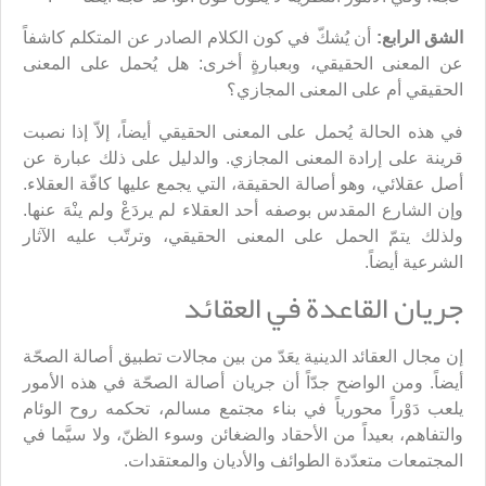
الشق الرابع:
أن يُشكّ في كون الكلام الصادر عن المتكلم كاشفاً
عن المعنى الحقيقي، وبعبارةٍ أخرى: هل يُحمل على المعنى
الحقيقي أم على المعنى المجازي؟
في هذه الحالة يُحمل على المعنى الحقيقي أيضاً، إلاّ إذا نصبت
قرينة على إرادة المعنى المجازي. والدليل على ذلك عبارة عن
أصل عقلائي، وهو أصالة الحقيقة، التي يجمع عليها كافّة العقلاء.
وإن الشارع المقدس بوصفه أحد العقلاء لم يردَعْ ولم ينْهَ عنها.
ولذلك يتمّ الحمل على المعنى الحقيقي، وترتّب عليه الآثار
الشرعية أيضاً.
جريان القاعدة في العقائد
إن مجال العقائد الدينية يعَدّ من بين مجالات تطبيق أصالة الصحّة
أيضاً. ومن الواضح جدّاً أن جريان أصالة الصحّة في هذه الأمور
يلعب دَوْراً محورياً في بناء مجتمع مسالم، تحكمه روح الوئام
والتفاهم، بعيداً من الأحقاد والضغائن وسوء الظنّ، ولا سيَّما في
المجتمعات متعدّدة الطوائف والأديان والمعتقدات.