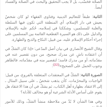
الصحّة فحَسْب، بل لا يجب التحقيق والبحث في الصحّة والفساد
أيضاً.
الثانية
: طبقاً للتعاليم الدينية وفتاوى الفقهاء لو كان شخصٌ
يعيش في دار الإسلام، أي المنطقة التي تكون فيها السلطة
والغلبة للمسلمين، وشككنا في إسلامه، حُكم عليه بالإسلام،
والدليل على ذلك هو السيرة القطعية القائمة بين المسلمين على
إجراء أحكام الإسلام عليه، من قبيل: النكاح والذبح والطهارة.
وقال الشيخ الأنصاري في بيان أصل المدّعى: «إذا كان الشكّ في
أن اعتقاده ناشٍ عن مدرك صحيح، من دون تقصير عنه في
مقدّماته، أو من مدرك فاسد؛ لتقصير منه في مقدّماته، فالظاهر
)
[32]
(
وجوب الحمل على الصحيح»
.
الصورة الثانية
: الشكّ في المعتقدات المتعلقة بالفروع، من قبيل:
الواجبات والمحرّمات، كأن يذهب شخصٌ ـ على سبيل المثال ـ
إلى الاعتقاد بطهارة أهل الكتاب، ثم يشكّ في أن هذا الاعتقاد هل
يقوم على أساس الأدلة الشرعية أو هو مخالف للأدلة؟
وفي هذا الشأن لا بُدَّ من ملاحظة منشأ الشكّ، وذلك للأمور