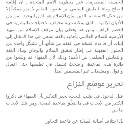
الخمسة المنصرمة، عبر منظومة الأمم المتحدة ـ أن إقامة
الصلح وبناء التعايش السلمي بين شعوب العالم لا يبدو ممكناً إلا
من خلال الاستعانة بالدين، وإن الإسلام هو الدين الوحيد ـ من بين
الأديان الإلهية ـ الذي يمكنه تلبية مختلف الاحتياجات البشرية في
العصر الراهن. ومن هنا يحظى بيان موقف الإسلام من تمهيد
الأرضية للسلام العالمي بأهمّية بالغة. نسعى في هذا المقال إلى
إثبات أن قاعدة الصحّة في الفقه من شأنها أن تشكّل واحدة من
الحلول الفقهية في إطار تحقيق السلام والوفاق وبناء الثقة
والتعايش السلمي بين الأمم؛ وذلك لأن الفقهاء قد وسّعوا من
دائرة هذه القاعدة، وأضحَتْ تشمل في تطبيقها حتى أفعال
وأقوال ومعتقدات غير المسلمين أيضاً.
تحرير موضع النزاع
قبل الدخول في صُلب البحث، يجدر التذكير بأن الفقهاء قد ذكروا
الكثير من الأبحاث في ما يتعلّق بقاعدة الصحة، ومن تلك الأبحاث
ما يلي:
1ـ اختلاف أصالة الصحّة عن قاعدة التجاوز.