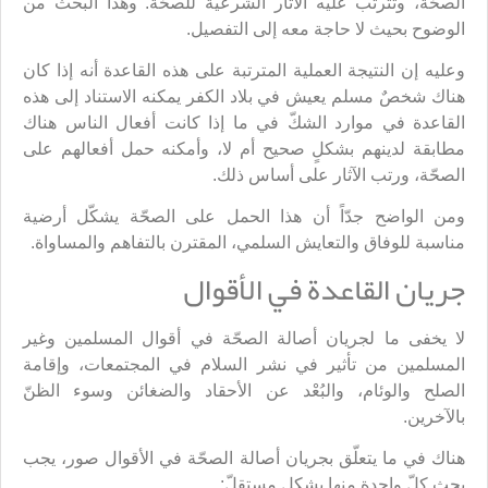
الصحّة، وتترتّب عليه الآثار الشرعية للصحّة. وهذا البحث من
الوضوح بحيث لا حاجة معه إلى التفصيل.
وعليه إن النتيجة العملية المترتبة على هذه القاعدة أنه إذا كان
هناك شخصٌ مسلم يعيش في بلاد الكفر يمكنه الاستناد إلى هذه
القاعدة في موارد الشكّ في ما إذا كانت أفعال الناس هناك
مطابقة لدينهم بشكلٍ صحيح أم لا، وأمكنه حمل أفعالهم على
الصحّة، ورتب الآثار على أساس ذلك.
ومن الواضح جدّاً أن هذا الحمل على الصحّة يشكّل أرضية
مناسبة للوفاق والتعايش السلمي، المقترن بالتفاهم والمساواة.
جريان القاعدة في الأقوال
لا يخفى ما لجريان أصالة الصحّة في أقوال المسلمين وغير
المسلمين من تأثير في نشر السلام في المجتمعات، وإقامة
الصلح والوئام، والبُعْد عن الأحقاد والضغائن وسوء الظنّ
بالآخرين.
هناك في ما يتعلّق بجريان أصالة الصحّة في الأقوال صور، يجب
بحث كلّ واحدة منها بشكلٍ مستقلّ: