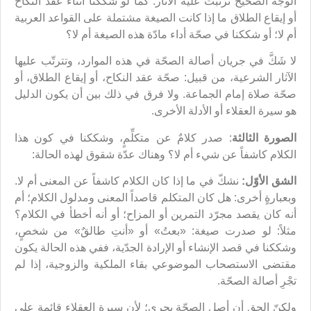
الوجه الصحيح ترتبت عليه الآثار. كما لو شككنا أثناء عقد النكاح
أو إيقاع الطلاق ما إذا كانت الصيغة مشتملة على القواعد العربية
أم لا؛ أو شككنا في صحّة أداء مادّة هذه الصيغة أم لا؟
لا شَكَّ في جريان أصالة الصحّة في هذه الموارد، وتترتّب عليها
الآثار الشرعية، من قبيل: صحّة عقد النكاح، أو إيقاع الطلاق، أو
صحّة صلاة إمام الجماعة. ولا فرق في ذلك بين أن يكون الدليل
هو سيرة العقلاء أو الأدلة الأخرى.
الصورة الثالثة
: صدر كلامٌ عن متكلِّمٍ، وشككنا في كون هذا
الكلام كاشفاً عن شيء أم لا؟ وهناك عدّة شقوق لهذه الحالة:
الشق الأوّل:
نشكّ في ما إذا كان الكلام كاشفاً عن المعنى أم لا.
وبعبارةٍ أخرى: هل كان المتكلم قاصداً المعنى ومدلول الكلام؛ أم
أنه كان يقصد مجرّد التمرين أو المزاح؛ أو أنه أخطأ في الكلام؟
مثلاً: لو صدرت صيغة: «بعتُ» أو «أنتِ طالقٌ» من شخصٍ،
وشككنا في قصد الإنشاء أو الإرادة الجدّية، ففي هذه الحالة يكون
مقتضى الاستصحاب الموضوعي بقاء الملكية والزوجية، إذا لم
تجْرِ أصالة الصحّة.
ولكنّ الحق أن أصل الصحّة يجري؛ لأن سيرة العقلاء قائمة على