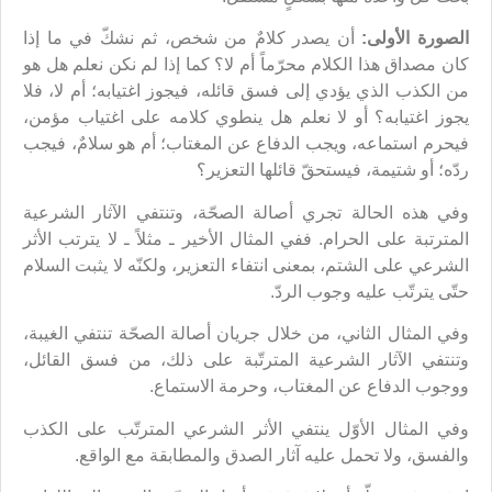
الصورة الأولى:
أن يصدر كلامٌ من شخص، ثم نشكّ في ما إذا
كان مصداق هذا الكلام محرّماً أم لا؟ كما إذا لم نكن نعلم هل هو
من الكذب الذي يؤدي إلى فسق قائله، فيجوز اغتيابه؛ أم لا، فلا
يجوز اغتيابه؟ أو لا نعلم هل ينطوي كلامه على اغتياب مؤمن،
فيحرم استماعه، ويجب الدفاع عن المغتاب؛ أم هو سلامٌ، فيجب
ردّه؛ أو شتيمة، فيستحقّ قائلها التعزير؟
وفي هذه الحالة تجري أصالة الصحّة، وتنتفي الآثار الشرعية
المترتبة على الحرام. ففي المثال الأخير ـ مثلاً ـ لا يترتب الأثر
الشرعي على الشتم، بمعنى انتفاء التعزير، ولكنّه لا يثبت السلام
حتّى يترتّب عليه وجوب الردّ.
وفي المثال الثاني، من خلال جريان أصالة الصحّة تنتفي الغيبة،
وتنتفي الآثار الشرعية المترتّبة على ذلك، من فسق القائل،
ووجوب الدفاع عن المغتاب، وحرمة الاستماع.
وفي المثال الأوّل ينتفي الأثر الشرعي المترتّب على الكذب
والفسق، ولا تحمل عليه آثار الصدق والمطابقة مع الواقع.