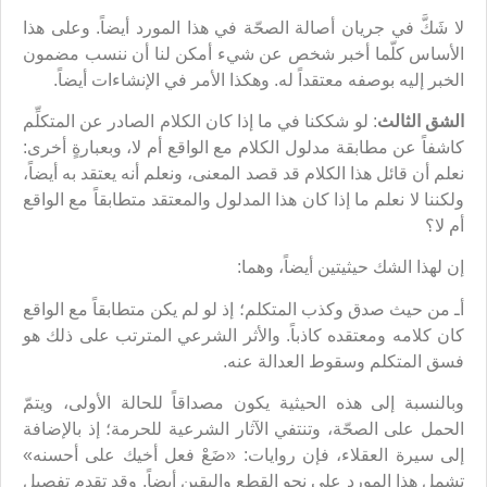
لا شَكَّ في جريان أصالة الصحّة في هذا المورد أيضاً. وعلى هذا
الأساس كلّما أخبر شخص عن شيء أمكن لنا أن ننسب مضمون
الخبر إليه بوصفه معتقداً له. وهكذا الأمر في الإنشاءات أيضاً.
الشق الثالث
: لو شككنا في ما إذا كان الكلام الصادر عن المتكلِّم
كاشفاً عن مطابقة مدلول الكلام مع الواقع أم لا، وبعبارةٍ أخرى:
نعلم أن قائل هذا الكلام قد قصد المعنى، ونعلم أنه يعتقد به أيضاً،
ولكننا لا نعلم ما إذا كان هذا المدلول والمعتقد متطابقاً مع الواقع
أم لا؟
إن لهذا الشك حيثيتين أيضاً، وهما:
أـ من حيث صدق وكذب المتكلم؛ إذ لو لم يكن متطابقاً مع الواقع
كان كلامه ومعتقده كاذباً. والأثر الشرعي المترتب على ذلك هو
فسق المتكلم وسقوط العدالة عنه.
وبالنسبة إلى هذه الحيثية يكون مصداقاً للحالة الأولى، ويتمّ
الحمل على الصحّة، وتنتفي الآثار الشرعية للحرمة؛ إذ بالإضافة
إلى سيرة العقلاء، فإن روايات: «ضَعْ فعل أخيك على أحسنه»
تشمل هذا المورد على نحو القطع واليقين أيضاً. وقد تقدم تفصيل