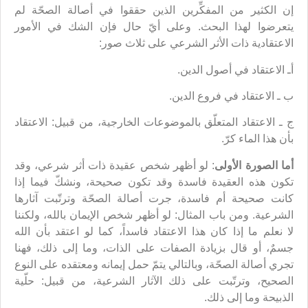
إن الكثير من المفكِّرين الذين حققوا في أصالة الصحّة لم
يتعرضوا لهذا البحث. وعلى أيّ حال فإن الشك في الأمور
الاعتقادية ذات الأثر الشرعي على ثلاث صور:
أـ الاعتقاد في أصول الدين.
ب ـ الاعتقاد في فروع الدين.
ج ـ الاعتقاد المتعلّق بالموضوعات الخارجية، من قبيل: الاعتقاد
بأن هذا الماء كرّ.
أما الصورة الأولى
: لو أظهر شخص عقيدة ذات أثر شرعي، وقد
تكون هذه العقيدة فاسدة وقد تكون صحيحة، ونشكّ فيما إذا
كانت صحيحة أم فاسدة، جرت أصالة الصحّة وترتّبت آثارها
الشرعية. ومن باب المثال: لو أظهر شخص الإيمان بالله، ولكننا
لا نعلم ما إذا كان هذا الاعتقاد فاسداً، كما لو اعتقد بأن الله
جسمٌ، أو قال بزيادة الصفات على الذات، وما إلى ذلك، فهنا
تجري أصالة الصحّة، وبالتالي يتمّ حمل إيمانه ومعتقده على النوع
الصحيح، وترتّبت على ذلك الآثار الشرعية، من قبيل: حلّية
الذبيحة وما إلى ذلك.