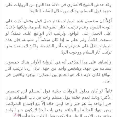
وقد خدش الشيخ الأنصاري في دلالة هذا النوع من الروايات على
حجية قول المسلم، وذلك من خلال النقاط التالية:
أوّلاً
: إن مضمون هذه الروايات عدم حمل قول وفعل أخيك على
الوجه القبيح، وعدم ترتيب الآثار الشرعية للحرمة. ولكنها لا تدلّ
على الحمل على الواقع، وترتيب آثار الواقع عليه. فمثلاً: لو
سمعت كلاماً، ولم تعلم ما إذا كان سلاماً أو شتيمة، فإن هذه
الروايات تدلّ على عدم ترتيب آثار الشتيمة، ولكنْ لا يستفاد منها
ترتيب آثار السلام ووجوب الردّ.
والشاهد على هذا المدّعى أنه في الرواية الأولى هناك خمسون
قسامة من جهة، وشخص واحد من جهة، فإذا أردنا ترتيب آثار
الواقع لكان لازم ذلك هو الجمع بين الضدّين؛ لوجود واقعين في
البين.
ثانياً
: لو كان مدلول الروايات حجّية قول المسلم لزم تخصيص
الأكثر؛ وذلك لعدم حجّية قول مسلم واحد في باب الشهادة. وإن
خبر الواحد بما هو خبر واحد ليس حجّة إلاّ مع اجتماع الشرائط،
ومن بينها: العدالة أو الوثاقة. وفي باب الحدّ لا يكون خبر الواحد
)
[31]
(
حجّة، وفي الأمور النظرية لا يكون قول الواحد حجّة أيضاً
.