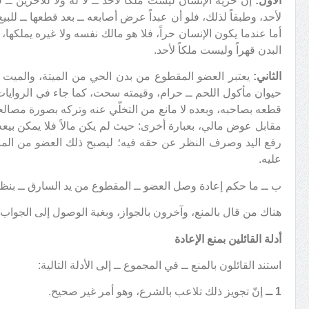
الأول:
إن حرية الإنسان ليست ملكاً لأحد ــ لا له ولا للآخرين ــ
لأحد، وطبقاً لذلك، فلو أن عبداً عرض أصابعه ــ بعد قطعها ــ للبي
أما عندما يكون الإنسان حراً، فلا هو مالك نفسه ولا غيره يملكها
البدن قهراً وليست ملكاً لأحد.
الثاني:
يعتبر العضو المقطوع من بدن الحي من الميتة، والميت ل
حيوان مأكول اللحم ــ حرام، وقيمته سحت، كما جاء في الروايات
قطعه بصاحبه، وبعده لا مانع من التخلّي عنه وتركه بصورة مصالح
مقابل عوض مالي، بعبارة أخرى: حيث لم يكن مالاً فلا يمكن بيعه،
رفع اليد وصرف النظر عن حقه فيه؛ ليصبح ذلك العضو من المبا
عليه.
ب ــ ما حكم إعادة وصل العضو ــ المقطوع من يد السارق ــ بنظ
هناك من قال بالمنع، وآخرون بالجواز، وبغية الوصول إلى الجواب ال
أدلة القائلين بمنع الإعادة
استند القائلون بالمنع ــ في المجموع ــ إلى الأدلة التالية:
1 ــ
إنّ تجويز ذلك تلاعب بالشرع، وهو أمر غير صحيح.