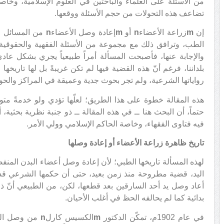
من الأسئلة على العلماء والباحثين في العلوم الإسلامية، وخاصة
تضاعف هذه التحولات من حجم الأسئلة ووقعها.
إن
m
زراعة الأعضاء
n
أو
m
إعادة وصل الأعضاء
n
من المسائل ا
الطب، وترافق ذلك مع مجموعة من الأسئلة الفقهية والحقوقية،
والإجابة عنها، فأصبحت المسألة أمراً طبيعياً يجري بشكل عادي ف
بلداننا، فرغم أنّ هذه القضية فيها لم تكن غريبةً بل لها تاريخها ال
رواياتها الشرعية، ولم تجر بحوث جدية وعميقة في المراكز والحو
هذه المقالة خطوة على هذا الطريق؛ لعلّها تؤدي ولو خدمةً مت
حتماً، أن البحث هنا ــ في هذه المقالة ــ ذو جنبة نظرية بحثية، 
فيه فتاوى الفقهاء، وخاصة الحاكم الإسلامي وولي الأمر.
تاريخ ظاهرة زراعة الأعضاء أو إعادة وصلها
لهذه المسألة تاريخها الطبي؛ لأن إعادة وصل أعضاء البدن المنفص
اليد، قضية مطروحة منذ زمن بعيد، حتى أن حكمها الشرعي قد
أعاد وصل يد أحد السارقين بعد قطعها، لكن، من الطبيعي أنّ ذلك 
بدائية كما لم يحالفه الحظ في أغلب الأحيان.
في عام 1902م، تمكّن الدكتور
m
الكسيس كارل
n
من وصل العر