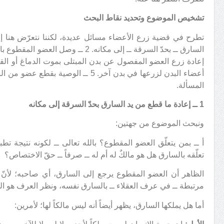
تشخيص الموضوع وتحديد نقاط البحث
المسألة.
1 ــ إعادة ما قطع من يد السارق بحدّ السرقة إلى مكانه
ونبحث الموضوع من جهتين:
أ ــ بمن يتعلّق العضو المقطوع؟ بالله تعالى ــ لكونه نتيجة تط
تعلّقه بالسارق هل هو مالكٌ له أم له ــ صرفاً ــ حقّ الاختصاص؟
الظاهر أن العضو المقطوع يرجع إلى السارق، أي صاحبه؛ لأنّ
مرتبطة ــ في عرف العقلاء ــ بالسارق نفسه، ونظر العرف هو الم
أما هل يملكها السارق، يظهر أيضاً أنه ليس مالكاً لها؛ لأمرين: