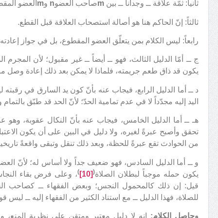
ثانياً: ثمّة علاقة ــ وجداناً ــ بين
m
صاحب العضو
n
و
m
العضو المق
ثالثاً: إنّ الحاكم هنا هو أصالة استصحاب العلاقة قبل القطع.
رابعاً: ليس الكلام بمن يتعلّق العضو المقطوع، بل في جواز إعادته أ
ج ــ أمّا الدليل الثالث، فهو ــ أيضاً ــ غير مقبول؛ لأن المجرم
يكون قد ذاق طعم جريمته، فلماذا لا يمكن بعد ذلك إعادة وصل ما
د ــ أما الدليل الرابع، فيجاب عنه بأنّ كون يد السارق في رقبته لي
اليد إليه مجدّداً لا في عدم تمامية الحدّ؛ لأنّ الحد قد طبّق بالتمام 
هـ ــ أما الدليل الخامس، فيجاب عنه بأنّ النكال عقوبة، وهو 
تحقق وأصبح عبرةً لغيره، ولا دليل في البين على أن يكون الاعتبار 
من الحوادث تقع عبرةً للحظة، وبعد ذلك تنقل وتبقى واقعةً تاريخية 
و ــ أما الدليل السادس، فهو ضعيف جداً ولا أساس له؛ لأنّ العض
)
(
يكون حمله موجباً لبطلان الصلاة
[10]
، وعلى فرض بقاء النجاس
قيل: إن ذلك كالمحمول النجس؛ وبعض الفقهاء ــ كصاحب الجوا
للصلاة، فهذا الدليل ــ مع استناد الكثير من الفقهاء إليه ــ ليس قويا
وحاصل الكلام:
إنه لا دليل معتبر ومتقن على نظرية المنع، و