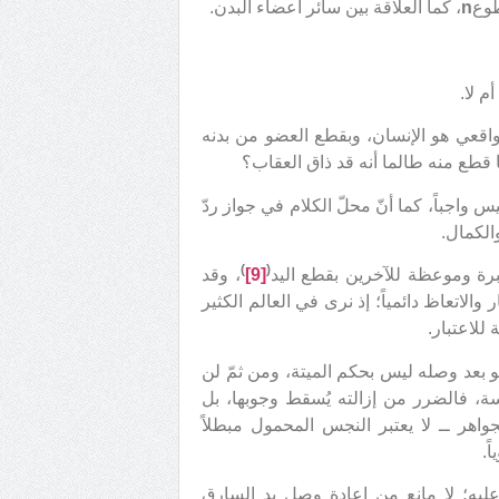
طوع
n
، كما العلاقة بين سائر أعضاء البدن.
م لا.
 الواقعي هو الإنسان، وبقطع العضو من بدنه
 قطع منه طالما أنه قد ذاق العقاب؟
س واجباً، كما أنّ محلّ الكلام في جواز ردّ
والكمال.
)
(
عبرة وموعظة للآخرين بقطع اليد
[9]
، وقد
والاتعاظ دائمياً؛ إذ نرى في العالم الكثير
للاعتبار.
و بعد وصله ليس بحكم الميتة، ومن ثمّ لن
ة، فالضرر من إزالته يُسقط وجوبها، بل
هر ــ لا يعتبر النجس المحمول مبطلاً
ً.
عليه؛ لا مانع من إعادة وصل يد السارق