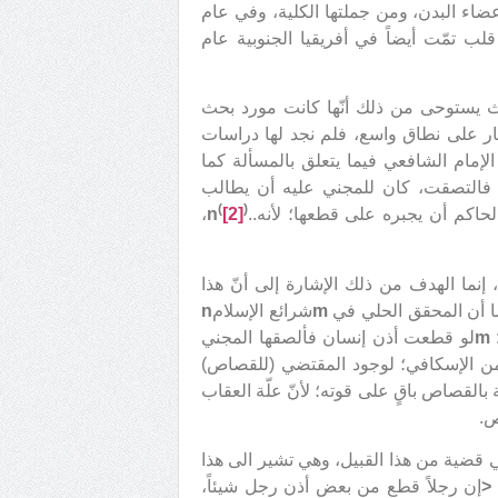
ضاء البدن، ومن جملتها الكلية، وفي عام
ة قلب تمّت أيضاً في أفريقيا الجنوبية عام
ث يستوحى من ذلك أنّها كانت مورد بحث
ثار على نطاق واسع، فلم نجد لها دراسات
ومع ذلك، ينقل الشيخ الطوسي (460هـ) رأيَ الإمام الشافعي فيما يتعلق بالمسألة كما
ها فالتصقت، كان للمجني عليه أن يطالب
(
)
حاكم أن يجبره على قطعها؛ لأنه..
[2]
n
،
نما الهدف من ذلك الإشارة إلى أنّ هذا
ا أن المحقق الحلي في
m
شرائع الإسلام
n
:
m
لو قطعت أذن إنسان فألصقها المجني
 من الإسكافي؛ لوجود المقتضي (للقصاص)
 بالقصاص باقٍ على قوته؛ لأنّ علّة العقاب
ص.
قضية من هذا القبيل، وهي تشير الى هذا
<
إن رجلاً قطع من بعض أذن رجل شيئاً،