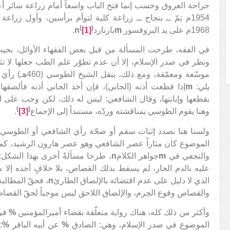
جراحة العروق وحسب إنما فتح الباب واسعاً أمام زراعة سائر أع
1954م تمّ ــ بنجاح ــ زراعة كلية لتوأم برأسين، وأول زراع
(
)
1968م على يد البروفسور
m
بارنارد
[1]
n
.
في الفقه، طرحت المسألة من قبل بعض الفقهاء الأوائل، بحي
ونظر في صدر الإسلام، إلا أن عدم تطوّر علم الطب جعلها لا ت
موسّعة ومعمّقة، 
يلي:
m
إذا قطعت أذنه (الجاني)، فإن أخذ الجاني أذنه فألصق
بقطعها وإبانتها، وقال الشافعي: ليس له ذلك، لكن وجب على ال
)
(
وهنا يقوم الطوسي بمناقشته وردّه، مستنداً إلى الإجماع
[3]
.
ولسنا هنا بصدد إثبات سقم أو صحّة رأي الشافعي أو الطوسي، إ
الموضوع كان مثاراً عصر الشافعي وهو عصر هارون الرشيد، كم
والنجفي في
m
جواهر الكلام
n
، طرحا مسألةً أخرى بهذا الشكل
عليه بالدم الحار، لم يسقط بذلك القصاص، بلا خلافٍ أجده إلا
الذي لا دليل على عدم اقتضائه بالإلصاق الطارئ
n
، فحقّ المطالبة
والقصاص وقوع الجرم، والإلصاق اللاحق ليس موجباً لحقّ القصا
وأكثر من ذلك كله، هناك رواية متعلّقة بقضاء أميرالمؤمنين
%
في 
الموضوع في صدر الإسلام، وهي: الصادق
%
عن أبيه الباقر
%
: