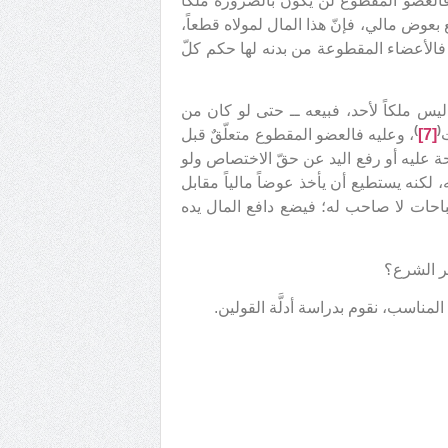
 فالعضو المقطوع لن يكون بالضرورة ملكاً
ع بعوض مالي، فإنّ هذا المال لمولاه قطعاً،
، فالأعضاء المقطوعة من بدنه لها حكم كلّ
يس ملكاً لأحد، فبيعه ــ حتى لو كان من
)
(
[7]
، وعليه فالعضو المقطوع متعلّقٌ قبل
ة عليه أو رفع اليد عن حقّ الاختصاص ولو
 لكنه يستطيع أن يأخذ عوضاً مالياً مقابل
حات لا صاحب له؛ فيضع دافع المال يده
ر الشرع؟
مناسب، نقوم بدراسة أدلَّة القولين.