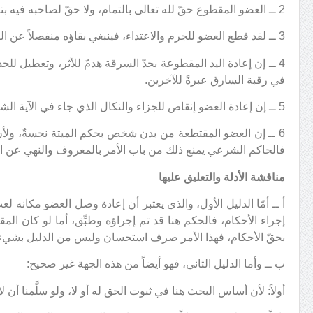
2 ــ العضو المقطوع حقّ لله تعالى بالتمام، ولا حقّ لصاحبه فيه بتاتاً.
3 ــ لقد قطع العضو للجرم والاعتداء، فينبغي بقاؤه منفصلاً عن البدن.
4 ــ إن إعادة اليد المقطوعة بحدّ السرقة هدمٌ للأثر، وتعطيل للح
في رقبة السارق عبرةً للآخرين.
5 ــ إن إعادة العضو إنقاص للجزاء والنكال الذي جاء في الآية الشريفة.
6 ــ إن العضو المقتطعة من بدن شخص بحكم الميتة نجسةٌ، ولأن إ
فالحاكم الشرعي يمنع ذلك من باب الأمر بالمعروف والنهي عن ا
مناقشة الأدلة والتعليق عليها
أ ــ أمّا الدليل الأول، والذي يعتبر أن إعادة وصل العضو مكانه 
إجراء الأحكام، فالحكم هنا قد تم إجراؤه وطبِّق، أما لو كان المقص
بحقّ الأحكام، فهذا الأمر صرف استحسان وليس من الدليل بشيء
ب ــ وأما الدليل الثاني، فهو أيضاً من هذه الجهة غير صحيح:
أولاً: لأن أساس البحث هنا في ثبوت الحق له أو لا، ولو سلَّمنا أن 