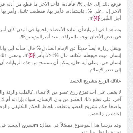
فرفع ذلك إلى علي
%
، فأقاده، فأخذ الآخر ما قطع من أذنه فر
الآخر إلى علي
%
، فاستقاده، فأمر بها، فقطعت ثانيةً، وأمر به
(
)
أجل الشَّين
[4]
n
.
وشاهدنا في الرواية أن إعادة الأعضاء ولحمها في البدن كان أمرا
في بعض الأحيان توجب المرافعة عند أميرالمؤمنين
%
.
وينقل زرارة أيضاً حديثاً عن الإمام الصادق
%
قال: سأله أبي وأن
(
)
إنسان ميت فيجعله مكانه، قال
%
:
<
لا بأس
[5]
n
، ومعنى ذلك 
إنسان حي، وعلى أية حال، يمكن أن نستنتج من هذه الروايات أن 
إلى صدر الإسلام.
علاقة الزرع بتشريح الجسد
لا يخفى على أحد تفرّع زرع عضو من الأعضاء، كالقلب والرئة والك
آخر، على قطع ذلك العضو من بدن الإنسان، سواء بإرادته أم لا،
واضحاً حكم تشريح العضو وقطعه، بلحاظ الحكم التكليفي والوض
إعادة زرع العضو.
وقد درسنا هذا الموضوع مفصّلاً في مقال:
m
تشريح الجسد في ا
نصرف النظر هنا عنه.