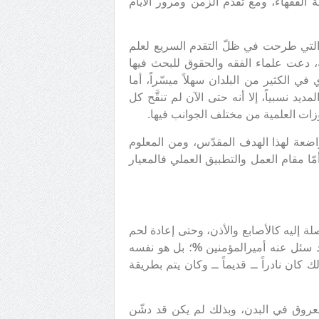
 الفقهاء، ومع تقدّم الزمن ومرور الأيام
لتي طرحت في ظلّ التقدم السريع لعلم
 دعت علماء الفقه والحقوق للبحث فيها
ي الكثير من البلدان سهلاً ميسّراً، أما
مديد نسبياً، إلا أنه حتى الآن لم تنقَّح كل
زات العلمية من مختلف الجوانب فيها.
واضعة لهذا الهدف المقدّس، ومن المعلوم
أمّا مقام العمل والتطبيق العملي فالمعيار
لة إليه كالأصابع والأذن، وحتى إعادة لحم
 سئل عنه أميرالمؤمنين
%
؛ بل هو نفسه
كان نادراً ــ قديماً ــ وكان يتم بطريقة
وق في البدن، وبذلك لم يكن قد دشّن