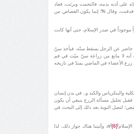
دّه على أذنه بدمه، فالتحمت وبرئت، فعاد
ا فدفنت، وقال
%
: إنما يكون القصاص من
ً موجوداً في صدر الإسلام، حتى أنها كانت
ا حاضر عن الرجل يسقط سنّه، فيأخذ سنّ
أنه لا مانع من زراعة سنّ ميّت في فم
زرع الأعضاء في الماضي يمتدّ في تاريخه
لية والبنكرياس والكبد و.. في بدن إنسان
 فقبل تحليل مسألة الزرع ينبغي أن يكون
عي؛ لتصل النوبة بعد ذلك إلى البحث في
(
)
لإسلام
[6]
n
، وأثبتنا هناك جواز ذلك، لذا