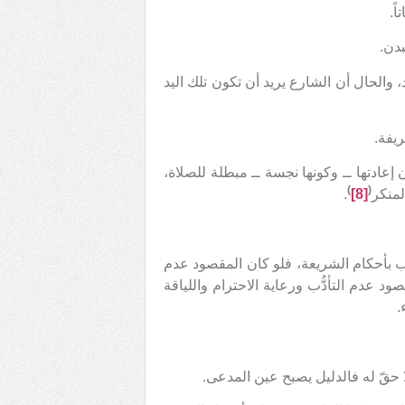
د، والحال أن الشارع يريد أن تكون تلك اليد
عادتها ــ وكونها نجسة ــ مبطلة للصلاة،
)
(
لمنكر
[8]
.
لعب بأحكام الشريعة، فلو كان المقصود عدم
ود عدم التأدُّب ورعاية الاحترام واللياقة
.
لا حقّ له فالدليل يصبح عين المدعى.