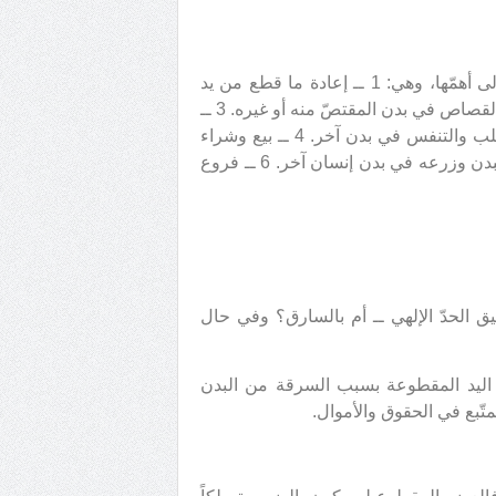
تطرح في قضية زرع الأعضاء مسائل عديدة، لكننا نتعرّض هنا إلى أهمّها، وهي: 1 ــ إعادة ما قطع من يد
السارق ــ بحدّ السرقة ــ إلى مكانه. 2 ــ وصل العضو المقطوع بالقصاص في بدن المقتصّ منه أو غيره. 3 ــ
إعادة زرع العضو المفصول عن بدن المبتلى بموت الدماغ أو القلب والتنفس في بدن آخر. 4 ــ بيع وشراء
أعضاء البدن لزرعها في بدن آخر. 5 ــ الوصية بقطع عضو من البدن وزرعه في بدن إنسان آخر. 6 ــ فروع
بيق الحدّ الإلهي ــ أم بالسارق؟ وفي حال
 اليد المقطوعة بسبب السرقة من البدن
تّبع في الحقوق والأموال.