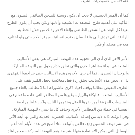
عنه لأنه من خصوصيات الشيعة.
كما أن المنبر الحسيني لا يجب أن يكون وسيلة للشحن الطائفي المنبوذ، مع
التأكيد على أهمية طرح المعتقدات الشيعية وأدلتها ولكن يجب أن يكون الطرح
بعيدا كل البعد عن الشحن الطائفي وإلغاء الآخر وذلك من خلال الخطابة
الهادفة التي تهدف الى بناء انسان يحترم انسانيته ويوقر الآخر حتى ولو اختلف
معه في معتقد أو فكر.
الأمر الآخر الذي أدى الى تحجيم هذه النهضة المباركة هي بعض الأساليب
المتبعة في ابداء مشاعر الحزن والتي تخلق جدار يحول بين النهضة المباركة
والوجدان البشري ، فما أن يرى الأخرون هذه الاساليب حتى يتراجعوا القهقرى
بل ان بعض هذه الأساليب تخلق ردة فعل معاكسة تجعل الكثير يقف على
الطرف النقيض مطالبا بوقف احياء ذكرى عاشوراء، اننا لا نطالب بالغاء جميع
الأساليب المتبعة ، فالبكاء والزيارة وغيرها من المظاهر التي عادة ما تقام في
المناسبات الحزينة أمور يقرها العقل ويتفهمها الناس ولكن علينا مراجعة
انفسنا في جملة من المظاهر الأخرى وحذف كل ما يسيء للنهضة المباركة،
وفي الوقت ذاته لابد من إضافة الأساليب العصرية الحديثة والتي لها أبعد الأثر
في نشر نهضة الحسين (ع) ، فالفن بأنواعه مثلا أصبح في هذه الأيام أحد أهم
الوسائل التي يمكن الاستفادة منها لنشر مفاهيم النهضة المباركة – مع مراعاة