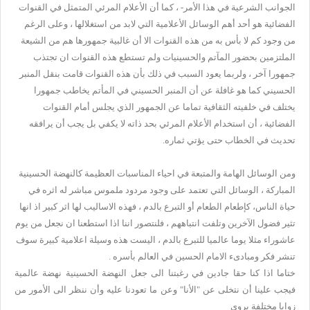
الجوانب الشرعية في هذا الأمر- ، كما أن الأعلام المرئي المتمثل في القنوات
الفضائية هو أحد أهم الوسائل الأعلامية التي لابد من استغلالها ، وعلى الرغم
من وجود كم لا بأس به من هذه القنوات الا أن غالبية جمهورها هم من الشيعة
الملتزمين بحضور المآتم والحسينيات ولم تستطع هذه القنوات ان تجتذب
جمهورا آخر ، ولربما يعود السبب في ذلك بأن هذه القنوات قامت بنقل المنبر
الحسيني كما هو غافلة عن أن المنبر الحسيني في المأتم يخاطب جمهورا
يختلف في خلفيته الثقافية تماما عن الجمهور الذي يجلس أمام القنوات
الفضائية ، أن استخدام الأعلام المرئي بحد ذاته لا يكفي بل يجب أن يرافقه
تحديث في الخطاب حتى يؤتي ثماره.
ومن الوسائل الهامة والمتبعة في احياء المناسبات العظيمة كالنهضة الحسينية
المباركة ، الوسائل التي تعتمد على وجود مردود ملموس مباشر له اثره في
حياة الناس، كإطعام الطعام أو التبرع بالدم ، فهذه الاساليب لها اثر كبير اذ انها
تثير فضول الآخرين وتلفت انتباههم ، فلنتصور اننا اذا استطعنا ان نجعل من يوم
عاشوراء مثلا يوما عالميا للتبرع بالدم ، اليست هذه وسيلة اعلامية كبيرة سوف
تنشر فكر ومبادىء الامام الحسين في العالم بأسره .
ختاما اذا كنا حقا جادين في رغبتنا الى جعل النهضة الحسينية نهضة عالمية
فيجب علينا أن نتخلى عن "الأنا" وعن ما تعودنا عليه وأن ننظر الى الأمور من
زوايا مختلفة بروي