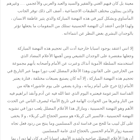
معينة بل كان فيهم الغني والفقير والسيد والعبد والعربي والأعجمي …. وغيرهم
والذين يمثلون مختلف الطبقات الاجتماعية ، أضف الى ذلك توفر الجانب
المأساوي وبشكل كبير في هذه النهضة المباركة والذي يثير عاطفة الانسان ،
ولهذا فإنني أعتقد أن النهضة الحسينية تمتلك من المقومات ما يجعلها تؤثر
بالوجدان البشري بغض النظر عن انتماءاته .
إلا انني اعتقد بوجود اسبابا خارجية أدت الى تحجيم هذه النهضة المباركة
وجعلها مقتصرة على الوجدان الشيعي ومن أهمها الأعلام المضاد الذي
استخدمته السلطة الأموية آنذاك وعبرت عن الأمام وأصحابه بأنهم مجموعة
من الخارجين على القانون وهذا الأعلام المضلل لعب دورا مهما عبر التاريخ في
تحجيم هذه النهضة المباركة ، إلا أنه كان يصتبغ بصبغات مختلفة ، فتارة يعتبر
الأمام (ع) خرج على أمام زمانه ، وتارة يضفي على يوم عاشوراء هالة من
القداسة المزعومة فيعتبره اليوم الذي عفا الله فيه عن آدم وأنقذ ابراهيم فيه
من النار وغيرها من الحوادث الهامة في تاريخ الأنبياء ليصرف الناس عن الحدث
الأهم وهو النهضة الحسينية ، ومازال هذا الأعلام المضلل يلعب دورا في تشويه
النهضة الحسينية ، فالسير الى كربلاء هو مسير الحجاج الى كربلاء ، و لا يخفى
على كل لبيب ما للحج من قداسة لدى المسلمين وما ينتج من ردود فعل تجاه
تسمية زوار الآمام الحسين بالحجاج لدى عامة المسلمين.
أن هذا الأعلام المضلل صاحبه ولشديد الأسف اسبابا أخرى كان لها دورا ربما