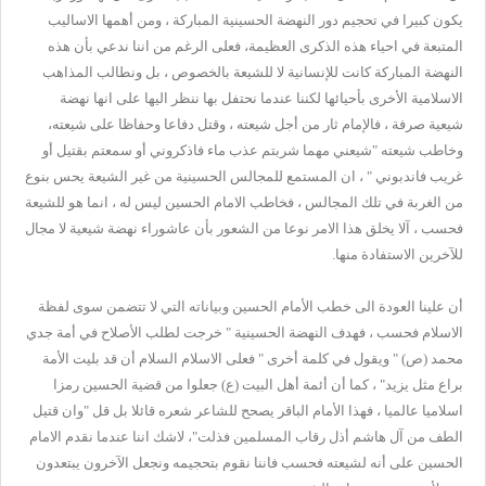
يكون كبيرا في تحجيم دور النهضة الحسينية المباركة ، ومن أهمها الاساليب
المتبعة في احياء هذه الذكرى العظيمة، فعلى الرغم من اننا ندعي بأن هذه
النهضة المباركة كانت للإنسانية لا للشيعة بالخصوص ، بل ونطالب المذاهب
الاسلامية الأخرى بأحيائها لكننا عندما نحتفل بها ننظر اليها على انها نهضة
شيعية صرفة ، فالإمام ثار من أجل شيعته ، وقتل دفاعا وحفاظا على شيعته،
وخاطب شيعته "شيعني مهما شربتم عذب ماء فاذكروني أو سمعتم بقتيل أو
غريب فاندبوني " ، ان المستمع للمجالس الحسينية من غير الشيعة يحس بنوع
من الغربة في تلك المجالس ، فخاطب الامام الحسين ليس له ، انما هو للشيعة
فحسب ، آلا يخلق هذا الامر نوعا من الشعور بأن عاشوراء نهضة شيعية لا مجال
للآخرين الاستفادة منها.
أن علينا العودة الى خطب الأمام الحسين وبياناته التي لا تتضمن سوى لفظة
الاسلام فحسب ، فهدف النهضة الحسينية " خرجت لطلب الأصلاح في أمة جدي
محمد (ص) " ويقول في كلمة أخرى " فعلى الاسلام السلام أن قد بليت الأمة
براع مثل يزيد" ، كما أن أئمة أهل البيت (ع) جعلوا من قضية الحسين رمزا
اسلاميا عالميا ، فهذا الأمام الباقر يصحح للشاعر شعره قائلا بل قل "وان قتيل
الطف من آل هاشم أذل رقاب المسلمين فذلت"، لاشك اننا عندما نقدم الامام
الحسين على أنه لشيعته فحسب فاننا نقوم بتحجيمه ونجعل الآخرون يبتعدون