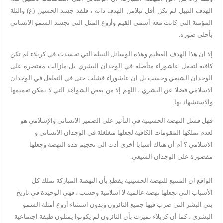
الهدف النبيل لم تكن أقل نبلامن الهدف ذاته ، فلقد جسد الحسين (ع) والثلة
المؤمنة التي كانت معه أسمى القيم وأروع المثل التي تجسد السمو الانساني
بأحلى صوره.
إلا ان هذا الهدف العظيم وهذه الوسائل النبيلة التي تجسدت في كربلاء لم تكن
كافية لتجعل عاشوراء متأصلة في الوجدان البشري بل مازالت مقتصرة على
الوجدان الشيعي وحسب بل ان عاشوراء فشلت حتى في التغلغل في الوجدان
الاسلامي فضلا عن البشري ، اللهم إلا من بعض الشواهد التي لا يمكن تعميمها
والاستشهاد بها.
فهل فشل النهضة الحسينية في التأثير على الضمير الانساني والإسلامي هو
لعدم تملكها المقومات الكافية لجعلها متغلغلة في الوجدان الانساني و
الاسلامي ؟ أم أن هناك أسبابا أخرى أدت الى تحجيم هذه النهضة وجعلها
مقصورة على الوجدان الشيعي.
الواقع ان المتتبع للنهضة الحسينية يقطع بأن النهضة المباركة تملك كل
الأسباب التي تجعلها نهضة عالمية لا اسلامية وحسب ، فهي الوحيدة في تاريخ
بني البشر التي ضرب فيها جميع الثائرون وبدون استثناء أروع أمثلة السمو
البشري ، كما أن كربلاء تميزت بأن الثائرون لم يكونوا يمثلون طبقة اجتماعية