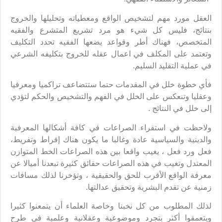
العقل مورد مهم لتشخيص الواقع ومعطياته وتحليلها والخروج
بنتائج، فليس كل شيء هو مرد تشريع المتشرع والفقيه
المتخصص، فهناك أطر وقواعد يضعها الفقيه تحدد التكليف
وتعتمد على المكلف في اعمال عقله للخروج بتكليفه الشرعي
في عملية التقليد السليم.
فأي خطوة خلل في المقدمات حتما ستتضاعف تراكميا ومعرفيا
وعقليا وتنعكس على الخلل في الفهم والتشخيص والحكم لتؤدي
إلى خلل في النتائج .
ولاحظت في استقراء الصراعات في كافة أشكالها المعرفية
والدينية والسياسية عادة وغالبا ما يكون هناك إفراط وتفريط،
فعل ورد فعل ، يغيب واقعا بين هذه الصراعات الخط المتوازن
المعتدل وتغيب في هذه الصراعات حقائق كثيرة تبعدنا أميالا عن
معرفة الواقع الأقرب للحق والحقيقية ، وتؤخرنا لذلك مسافات
زمنية عن تقدم البشرية وتحقيق عدالتها.
لذلك المطلوب من كل نخبنا وخاصة العلماء أن يتمعنوا كثيرا
ويتعمقوا أكثر بتجرد وموضوعية وعقلانية وعلمية في طرح