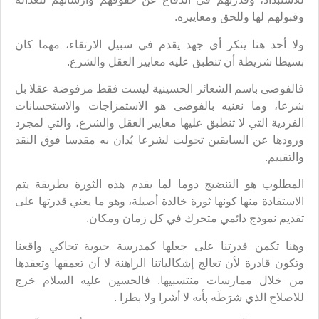
وقبولهم لها وللحق ومعاييره.
ولا أحد هنا ينكر أي جهد يقدم في سبيل الارتقاء، مهما كان
بسيطا شريطة أن تنطبق عليه معايير العقل والشرع.
فالفوضى باسم الشعائر الحسينية ليست فقط مرفوضة عقلا بل
شرعا، وما نعنيه بالفوضى هو الاستمزاجات والاستحسانات
الفردية التي لا تنطبق عليها معايير العقل والشرع، والتي لمجرد
ورودها عن السابقين تحولت لشرعا يُدان به مقدسا فوق النقد
والتقييم.
المطلوب هو التنضيج دوما لما يقدم هذه الثورة بطريقة يتم
الاستفادة منها كونها ثورة خالدة أصيلة، وهو ما يعني قدرتها على
تقديم نموذج دائمي متحرك في كل زمان ومكان.
وهنا تكمن قدرتنا على جعلها كمدرسة حيوية تحاكي واقعنا
وتكون قادرة لأن تعالج إشكالياتنا الراهنة لا أن تعمقها وتعقدها
من خلال ممارسات منتسبيها. فالحسين عليه السلام خرج
للاصلاح الذي شرَطَه بأنه لا أشرا ولا بطرا .