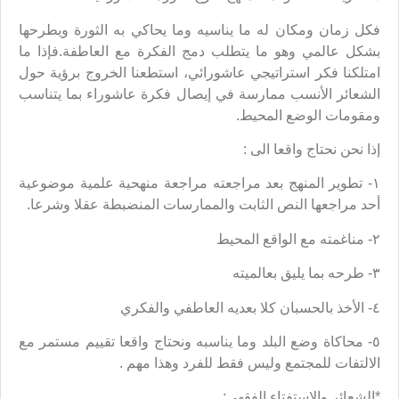
فكل زمان ومكان له ما يناسيه وما يحاكي به الثورة ويطرحها
بشكل عالمي وهو ما يتطلب دمج الفكرة مع العاطفة.فإذا ما
امتلكنا فكر استراتيجي عاشورائي، استطعنا الخروج برؤية حول
الشعائر الأنسب ممارسة في إيصال فكرة عاشوراء بما يتناسب
ومقومات الوضع المحيط.
إذا نحن نحتاج واقعا الى :
١- تطوير المنهج بعد مراجعته مراجعة منهحية علمية موضوعية
أحد مراجعها النص الثابت والممارسات المنضبطة عقلا وشرعا.
٢- مناغمته مع الواقع المحيط
٣- طرحه بما يليق بعالميته
٤- الأخذ بالحسبان كلا بعديه العاطفي والفكري
٥- محاكاة وضع البلد وما يناسبه ونحتاج واقعا تقييم مستمر مع
الالتفات للمجتمع وليس فقط للفرد وهذا مهم .
*الشعائر والاستفتاء الفقهي: