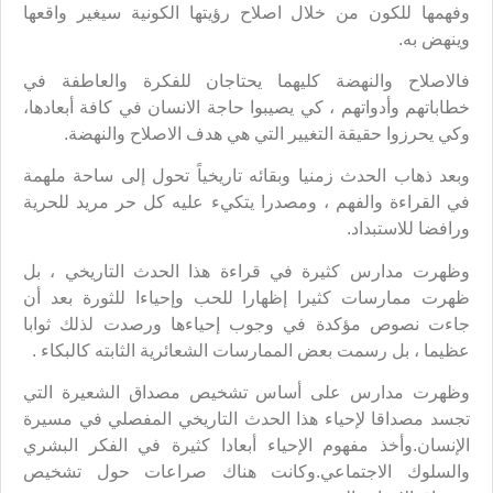
وفهمها للكون من خلال اصلاح رؤيتها الكونية سيغير واقعها
وينهض به.
فالاصلاح والنهضة كليهما يحتاجان للفكرة والعاطفة في
خطاباتهم وأدواتهم ، كي يصيبوا حاجة الانسان في كافة أبعادها،
وكي يحرزوا حقيقة التغيير التي هي هدف الاصلاح والنهضة.
وبعد ذهاب الحدث زمنيا وبقائه تاريخياً تحول إلى ساحة ملهمة
في القراءة والفهم ، ومصدرا يتكيء عليه كل حر مريد للحرية
ورافضا للاستبداد.
وظهرت مدارس كثيرة في قراءة هذا الحدث التاريخي ، بل
ظهرت ممارسات كثيرا إظهارا للحب وإحياءا للثورة بعد أن
جاءت نصوص مؤكدة في وجوب إحياءها ورصدت لذلك ثوابا
عظيما ، بل رسمت بعض الممارسات الشعائرية الثابته كالبكاء .
وظهرت مدارس على أساس تشخيص مصداق الشعيرة التي
تجسد مصداقا لإحياء هذا الحدث التاريخي المفصلي في مسيرة
الإنسان.وأخذ مفهوم الإحياء أبعادا كثيرة في الفكر البشري
والسلوك الاجتماعي.وكانت هناك صراعات حول تشخيص