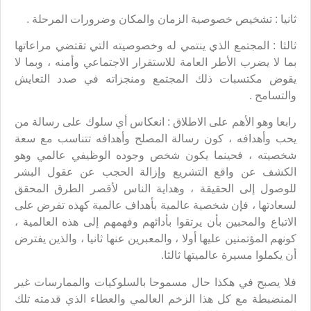
ثانيا : تشخيص خصوصية الزمان والمكان وضرورات المرحلة .
ثالثا : المجتمع الذي ينتمي له وخصوصيته التي تقتضي مراعاتها
بما لا يضرب الأطر العامة للاستقرار الاجتماعي وأمنه ، وبما لا
يقوض مكتسبات ذلك المجتمع ومنجزاته في صدد التعايش
والتسامح .
رابعا وهو الأهم على الاطلاق : انعكاس أي سلوك على رسالة من
يحب وأهدافه ، كون رسالة المصلح وأهدافه تتناسب مع سعة
شخصيته ، فحينما يكون شخص وجوده الوظيفي عالمي وهو
الكشف عن واقع التشريع وإزالة الحجب عن عقول البشر
للوصول إلى الحقيقة ، وهداية الناس لأقصر الطرق المحقق
لسعادتها ، فإن شخصية عالمية بأهداف عالمية كهذه تفرض على
الاتباع والمحبين بأن يرتقوا بأدائهم وفهمهم إلى هذه العالمية ،
كونهم المؤتمنين عليها أولا ، والمعبرين عنها ثانيا ، والذين يفترض
أن يكملوا مسيرة عالميتها ثالثا.
فلا يصبح في هكذا حال مسموحا بالسلوكيات والممارسات غير
المنضبطة مع كل هذا الزخم العالمي والعطاء الذي قدمته تلك