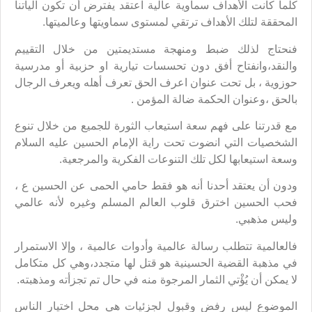
كلما كانت الأهداف سماوية عالية اعتقد يفترض أن تكون آلياتنا
المحققة لتلك الأهداف ترتقي لمستوى سماويتها وعالميتها.
فنحتاج لذلك ضبط ومنهجة مستديمتين من خلال التقييم
والنقد،وانفتاح أفق دون تحسسات تيارية او حزبية أو مدرسية
حوزوية ، بل تحت عنوان اعرف الحق تعرف أهله ويعرف الرجال
بالحق ،وعنوان الحكمة ضالة المؤمن .
مع قدرتنا على فهم سعة استيعاب الثورة للجميع من خلال تنوع
الشخصيات التي انضوت تحت راية الإمام الحسين عليه السلام
وسعة استيعابها لكل تلك التنوعات الفكرية والمرجعية.
ودون أن يعتقد أحدنا أنه هو فقط حامي الحمى عن الحسين ع ،
فحب الحسين اخترق قلوب العالم المسلم وغيره لأنه عالمي
وليس مذهبي.
فالعالمية تتطلب رسالة عالمية وأدوات عالمية ، وإلا الاستمرار
في مذهبة القضية الحسينية هو قتل لها متجدد،وهي كل متكامل
لا يمكن أن يُؤْتي الثمار المرجوة منه في حال تم تجزأته ومذهبته.
الموضوع ليس رفض وقبول لجزئيات هي محل اختيار الناس