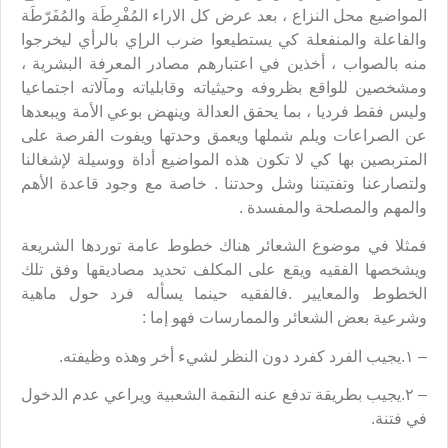
المواضيع محل النزاع ، بعد عرض كل الاراء المُفْرِطَة والمُفَرّطَة
والفاعلة والمنفعلة كي يستطيعوا ضرب الرإي بالرأي ليخرجوا
منه بالصواب ، أخذين في اعتبارهم مصادر المعرفة البشرية ،
ومشخصين للواقع بظروفه وحيثياته وقابلياته ومآلاته اجتماعيا
وليس فقط فرديا ، بما يحقق العدالة وينهض بوعي الأمة ويبعدها
عن الصراعات ويلم شملها ويعمق وحدتها ويفوت الفرصة على
المتربصين بها كي لا تكون هذه المواضيع أداة ووسيلة لإشغالنا
ولتصارعنا وتفتيتنا وشل وحدتنا . خاصة مع وجود قاعدة الأهم
والمهم والمصلحة والمفسدة .
فمثلا في موضوع الشعائر هناك خطوط عامة توردها الشريعة
ويشخصها الفقيه ويقع على المكلف تحديد مصاديقها وفق تلك
الخطوط والمعايير .فالفقيه حينما يسأله فرد حول ماهية
وشرعية بعض الشعائر والممارسات فهو إما :
– ١.يجيب الفرد كفرد دون النظر لشيء أخر وهذه وظيفته.
– ٢.يجيب بطريقة تدفع عنه النقمة الشعبية ويراعي عدم الدخول
في فتنة.