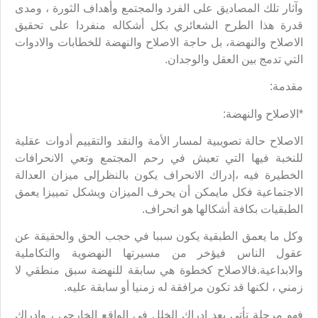
وآثار تلك المصاديق على الفرد والمجتمع وأهداف الثورة ، ومدى
قدرة هذا الطرح الشعائري بكل أشكاله منفردا على تحقيق
الاصلاح والنهضة، بل حاجة الاصلاح والنهضة للخطابات والادوات
التي تدمج بين العقل والوجدان.
مقدمة:
*الاصلاح والنهضة:
الاصلاح حالة تصويبية لمسار الأمة والنقد والتقييم أدوات عقلية
للنخبة فيها التي تعيش في رحم المجتمع وتعي الانحرافات
الخطيرة فيه ،إدراك الانحراف يكون بالنظرإلى ميزان العدالة
الاجتماعية فكل مايمكن أن يحرف الميزان ويشكل تمييزا يعمق
الطبقيات بكافة أشكالها هو انحراف.
وكل ما يعمق الطبقية يكون سببا في حجب الحق والحقيقة عن
عقول الناس فيؤخر من مسيرتها النهضوية والتكاملية
والابداعية.فالاصلاح كخطوة هي سابقة للنهضة سبق منطقي لا
زمني ، لكنها قد تكون مرافقة له زمنيا أو سابقة عليه.
فهو مرحلة تأتي بعد إدراك الخلل في الواقع الخارجي ، وإدراك