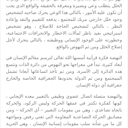
الخلل يتطلب وعي وبصيرة ومعرفة بالحقيقه والواقع الذي يجب
أن تكون عليه الأمور ، بالتالي هذا الوعي يحرك صاحبه لتشخيص
وجود خلل خارجي مربك للمجتمع ، يدفعه للتقييم والنقد وإعادة
النظر ، بالتالي لتشخيص الحاجة للاصلاح ، وهو تشخيص
استراتيجي بعيد ناظر لمآلات الاخطار والانحرافات الاجتماعية،
وخطورته على الوجود الإنساني ووظيفته ، بالتالي يتحرك لأجل
إصلاح الخلل ومن ثم النهوض بالواقع.
النهضة فكرة قرآنية أسسها الله تعالى لترسم معالم الإنسان في
أبعاد كثيرة، تبدأ في معراجها نحو النهوض من دائرة الذات وتتسع
هذه الدائرة إلى الأسرة، ومن ثم تأخذ اتساعاتها أبعادا تشمل
الممجتمع ومن ثم الدولة بحدودها الجغرافية الخاصة والخارج
جغرافية أي دولة الإنسان.
والنهضة متصلة اتصال عضوي وظيفي بالتغيير ببعده الإيجابي ،
كونها كفكرة تكتنز في عمقها الحركة وليس الركود، والحركة
باتجاه تصاعدي ، وهي من مقومات التغيير – أي الحركة – ومن
مصاديق الحركة التصاعدية المقاومة التي تعني رفض ومواجهة
كل ما من شأنه سلب مقومات إنسانية الإنسان ، وهي الحرية