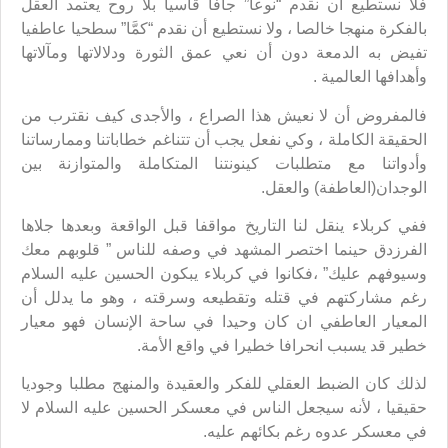
فلا نستطيع أن نقدم “نوعا” جافا قاسيا بلا روح يعتمد العقل
بالفكرة منهجا خالصا ، ولا نستطيع أن نقدم “كمَّا” سطحيا عاطفيا
تفيض به الدمعة دون أن نعي عمق الثورة ودلالاتها ومآلاتها
وأهدافها العالمية .
فالمفروض أن لا نعيش هذا الصراع ، والأجدى كيف نقترب من
الحقيقة الكاملة ، وكي نفعل يجب أن تتناغم خطاباتنا وممارساتنا
وأدواتنا مع متطلبات كينونتنا المتكاملة والمتوازنة بين
الوجدان(العاطفة) والعقل.
ففي كربلاء ينقل لنا التاريخ مواقفا قبل الواقعة وبعدها جلاها
الفرزدق حينما اختصر المشهد في وصفه للناس ” قلوبهم معك
وسيوفهم عليك” ،فكانوا في كربلاء يبكون الحسين عليه السلام
رغم مشاركتهم في قتله وتقطيعه وسرقته ، وهو ما يدلل أن
المعيار العاطفي ان كان وحيدا في ساحة الإنسان فهو معيار
خطير قد يسبب انحرافا خطيرا في واقع الأمة.
لذلك كان الضبط العقلي للفكر والعقيدة والمنهج مطلبا وجوديا
حقيقيا ، لأنه سيجعل الناس في معسكر الحسين عليه السلام لا
في معسكر عدوه رغم بكائهم عليه.