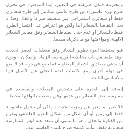
ومحترمة فلكل طريقته في التعبير، إنما الموضوع في تحويل
طرح ثورة عاشوراء من طرح عالمي متكامل إلى طرح شعائري
فقط أو شعائري استمزاجي غير منضبط شرعا وعقلا، وهذا لا
يعني انتقاصا بالشعائر أبدا ولكن هو اعتراض على اقتصار الطرح
فقط بالشعائر أو عدم حتى انضباط الشعائر وفق معايير الشعائر
الالهية، ومواءمتها مع ما ذكرناه مقدما.
فلو استطعنا اليوم تطوير الشعائر وفق معطيات العصر الحديث
-وهذا طبعا من باب مخاطبة الثورة بلغة الزمان والمكان – ودون
أن ندعي مصاديق الشعائر المطلوبة فما ينفع في دولة قد لا ينفع
في دولة أخرى ومع الالتفات لعدم التخلي عن الأصيل فيها
والأساسي الثابت.
إضافة إلى القدرة على تشخيص المصلحة والمفسدة في
ممارسة بعض الشعائر من عدمها وفق معطيات الواقع المحيط.
فلا ضير بما يعبر عن رمزية الحدث ، ولكن أن تتحول عاشوراء
فقط إلى رموز أو أي شكل من أشكال التعبير العاطفي وتفرغ
من الفكرة والعقل ، هو ما نتمنى أن نبتعد عنه ليس كممارسة
شعائرية فقط ، وأنما كمنهج طرح للثورة العاشورائية .