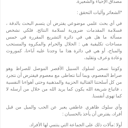
مصداق الإحياء والشعيرة.
*الشعائر وآليات التحقق :
في أي بحث علمي موضوعي يفترض أن يتسم البحث بالدقة ،
فسلامة المقدمات ضرورية لسلامة النتائج. فلكي نشخص
مسألة ما هل هي في دائرة التشريع المقررة في خمس
مساحات تكليفية هي : الحلال والحرام والمكروه والمستحب
والمباح، أو هي في دائرة هذا ما وجدنا عليه آباءنا، كموروث
وعادة وعرف وتقليد،
وكوننا نسعى لسلوك السبيل الأقصر الموصل للصراط وهو
صراط المعصوم، وبما أننا نتعاطى مع معصوم فيفترض أن نتجرد
من كل أسلحتنا القتالية الحزبية والمذهبية وحتى أهواءنا النفسية
، فاتباع شريعة الله يكون كما يريد الله من خلال من أرسله لا
كما تهوى أنفسنا.
وأي سلوك ظاهري عاطفي يعبر عن الحب والميل من قبل
أفراد، يفترض أن يأخذ بالحسبان :
أولا :مآلات ذلك على الجماعة التي ينتمي لها الأفراد.