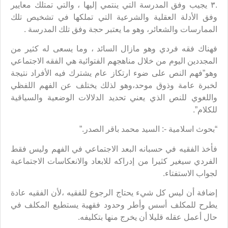
.٣ يجيب وفق المدرسة التي ينتمي إليها ، والتي تمتلك معايير
وفق الأدلة العقلية والشرعية التي تملكها في تشخيص تلك
الممارسات والشعائر، وهو ما يعتبر حجة وفق تلك المدرسة .
فهناك فقه فردي وهو مازال السائد ، وما يسعى له كثير من
المجددين اليوم من خلال مناهجهم الفتوائية هي الفقه الاجتماعي
وهو”فهم النص على ضوء ارتكاز عام يشترك فيه الأفراد نتيجة
لخبرة عامة وذوق موحد،وهو لذلك يختلف عن الفهم اللفظي
واللغوي للنص الذي يعني تحديد الدلالات الوضعية والسياقية
للكلام”.
“بحوث اسلامية -: السيد محمد باقر الصدر.”
فأخذ الفقيه في حسبانه البعد الاجتماعي في الفهم وليس فقط
الفردي سيغير كثيرا من إدراكه للابعاد والانعكاسات الاجتماعية
لجواب الاستفتاء.
إضافة أن ليس كل شيء يحتاج الرجوع للفقيه ،لأن الفقيه عادة
يطرح للمكلف أسس وأطر وحدود فقهية يستطيع المكلف في
حال أعمل عقله قليلا أن يخرج منها بتكليفه.