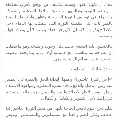
فبدل أن تكون الفتوى وسيلة للكشف عن الواقع الأقرب للحقيقة
، ولدعم الثورة وعالميتها ، تصبح سلاحا للمذهبة والخندقة
والصراع في توصيف الثورة الحسينية وتظهيرها،لتسفك الدماء
بالصراعات على مقصلة الثورة التي سفكت بها الدماء لاجل
الاصلاح وكرامة الانسان، كي يحيا بعقله وعلمه لا أن يموت بجهله
وتعصبه.
فالحسين عليه السلام عالميا بكل وجوده وعطائه،وهو ما يتطلب
أن نطرحه بما يتناسب مع عالميته أولا، وثانيا بما يحقق وظيفة
الحسين عليه السلام الرئيسية وهي:
١- هداية الناس للمطلوب
٢-إحراز ثمرة عاشوراء وأهمها الهداية للحق والقدرة في التمييز
بينه وبين الباطل والدفع باتجاه نصرة المظلوم ومواجهة الاستبداد
وبذل النفس لاجل الاصلاح والنقد والتقييم. وهو مطلب مستديم
في راهننا لأجل التطوير والتكامل والكمال .
لذلك نحن اليوم بأمس الحاجة للنهل من معين الثورة العاشورائية
عاطفة وفكرا لتغير واقعنا مع المستكبرين والمستبدين ، وننهض