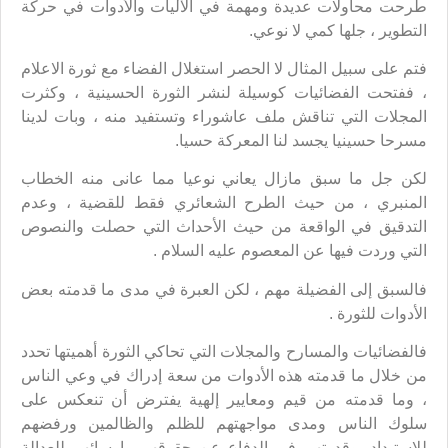
طرحت محاولات عديدة ومهمة في الآليات والأدوات في حركة
التطوير ، جلها كمي لا نوعي.
فتم على سبيل المثال لا الحصر استغلال الفضاء مع ثورة الاعلام
، ففتحت الفضائيات كوسيلة لنشر الثورة الحسينية ، وكثرت
المجلات التي تناقش ملف عاشوراء وتستفيد منه ، وبات لدينا
مسرحا حسينيا يجسد لنا المعركة حسيا.
لكن جل ما سبق مازال يعاني نوعيا مما عانى منه الخطاب
المنبري ، من حيث الطرح الشعائري فقط للقضية ، وعدم
التدقيق في الواقعة من حيث الأحداث التي حصلت والنصوص
التي وردت فيها عن المعصوم عليه السلام .
فالسبق إلى الفضيلة مهم ، لكن العبرة في مدى ما قدمته بعض
الأدوات للثورة .
فالفضائيات والمسارح والمجلات التي تحاكي الثورة أهميتها تحدد
من خلال ما قدمته هذه الأدوات من سعة إدراك في وعي الناس
، وما قدمته من قيم ومعايير إلهية يفترض أن تنعكس على
سلوك الناس ومدى مواجهتهم للظلم والظالمين ورفضهم
للاستبداد، وقدرتهم في الدفاع عن حقوقهم وارسائهم للعدالة