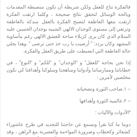
فالفكرة نتاج للعقل ولكن شريطة أن تكون منضبطة المقدمات
ويالحة الوسائل لتحقق نتائج صحيحة ، وكلما ارتقت الفكرة
ارتقت معها العاطفة لتصبح الفكرة بالعقل مندكة بالعاطفة
وترتقي إلى مستوى الوجدان الالهي الشبيه بوجدان الحسين عليه
السلام الذي كان يرى كربلاء ساحة للعشق الالهي رغم مأساوية
المشهد وكان يردد: ” أرضيت يا رب خذ حتى ترضى ” .وهذا يجلي
حالة العاطفة التي انضبطت على طريق العقل والفكرة.
إذا نحن بحاجة “للعقل” و “الوجدان” و “للكم” و “النوع” ، في
خطاباتنا وممارساتنا وأدواتنا ومناهجنا وسلوكنا وأهدافنا كي نكون
مخلصين لأمرين :
– ١.صاحب الثورة وتضحياته
– ٢.عالمية الثورة وأهدافها
*الأدوات والآليات :
دوما ما كنا نقرأ ونسمع عن حاجتنا للتجديد في طرح عاشوراء
كشعائر وكخطاب وضرورة المواءمة والعصرنة مع الراهن ، وقد