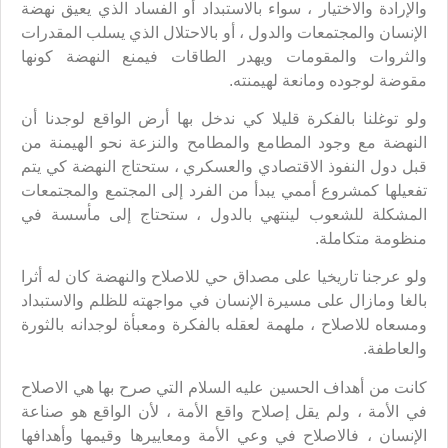
والإرادة والاختيار ، سواء بالاستبداد أو الفساد الذي يعيق نهضة
الإنسان والمجتمعات والدول ، أو بالاحتلال الذي يسلب المقدرات
والثروات والمقومات ويهدر الطاقات فيمنع النهضة كونها
مقوضة لوجوده ومانعة لهيمنته.
ولو توغلنا بالفكرة قليلا كي ندخل بها أرض الواقع لوجدنا أن
النهضة مع وجود المطامع والمطامح والنزعة نحو الهيمنة من
قبل دول النفوذ الاقتصادي والعسكري ، ستحتاج النهضة كي يتم
تفعيلها كمشروع أممي يبدأ من الفرد إلى المجتمع والمجتمعات
المشكلة للشعوب لينتهي بالدول ، ستحتاج إلى مأسسة في
منظومة متكاملة.
ولو عرجنا تاريخيا على مصداق حي للاصلاح والنهضة كان له أثرا
بالغا ومازال على مسيرة الإنسان في مواجهته للظلم والاستبداد
ومسعاه للاصلاح ، ملهمة لعقله بالفكرة ومعبأة لوجدانه بالثورة
والعاطفة.
كانت من أهداف الحسين عليه السلام التي صرح بها هي الاصلاح
في الأمة ، ولم يقل إصلاح واقع الأمة ، لأن الواقع هو صناعة
الإنسان ، فالاصلاح في وعي الأمة ومعاييرها وقيمها وأهدافها