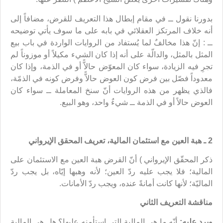
بدورنا نقول ــ في مقام إبطال هذا التعريف للقرض، مضافاً إلى
أنه خلاف المرتكز العقلائي في بابه على ما سوف يأتي توضيحه
ــ : إنّ هذا مخالفٌ لما يُستفاد من الروايات الواردة في باب بيع
المثل بالمثل، والدالّة على أنه إذا كان الشيء مكيلاً أو موزوناً لم
تجرِ فيه الزيادة، سواء كان المعوّض حالاًّ أو في الذمة، وإذا كان
معدوداً فصّل بين فرض كون العوض حالاًّ وفرض كونه في الذمّة،
فالذي يظهر من هذه الروايات أنّ سنخ المعاملة ــ سواء كان
العوض حالاً أو في الذمة ــ شيءٌ واحد، وهو البيع.
2 ـ هبة العين مع استئمان المالية، تعريف المحقق الإيرواني
ذكر المحقّق الإيرواني ) أنّ القرض هبة العين مع الاستئمان على
المالية؛ فلا يجب عليه ردّ العين؛ لأنه وهبها إيّاه، بل يجب ردّ
الماليّة؛ لأنها كانت أمانةً عنده، ويجب ردّ الأمانات.
مناقشة التعريف الثاني
ويرد عليه:
أنّه ما هي المالية التي استأمنه عليها؟ هل هي المالية