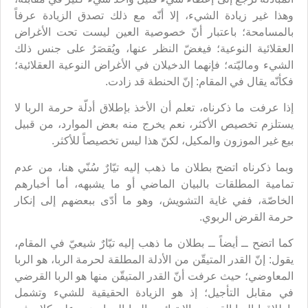
وهذا غير زيادة الشيء، إلا أنّه مع ذلك تصدق الزيادة عرفاً
بالمسامحة؛ باعتبار أنّ خصوصية العين ليست تحت الأغراض
العقلائية النوعية؛ فيغضّ النظر عنها، ويُقصَرُ على جنس ذلك
الشيء وماليّته؛ فإنهما الدخيلان في الأغراض النوعية العقلائية؛
فكأنّه يقال في المقام: إنّ الحنطة قد زادت.
إذا عرفت ما ذكرناه، تعلم أن الأخذ بإطلاق أدلّة حرمة الربا لا
يستلزم تخصيص الأكثر، نعم يخرج منه بعض الموارد، من قبيل
بيع غير الموزون والمكيل، لكنّ هذا ليس تخصيصاً للأكثر.
وبما ذكرناه اتضح بطلان ما ذهب إليه تيّارٌ سُنّي هنا، من عدم
تمامية المطلقات بالبيان الماضي أو ما يشبهه، أما أخبارهم
الخاصّة، ففي غاية التشويش، وهو ما أدّى ببعضهم إلى إنكار
حرمة القرض الربوي.
كما اتضح ــ أيضاً ــ بطلان ما ذهب إليه تيّارٌ شيعيّ في المقام،
يقول: إنّ القدر المتيقّن من الأدلة المطلقة لحرمة الربا، هو الربا
المعاوضي؛ حيث عرفت أنّ القدر المتيقّن منها هو الربا القرضي
في مقابل التأجيل؛ إذ هو الزيادة الحقيقية للشيء وتشمل