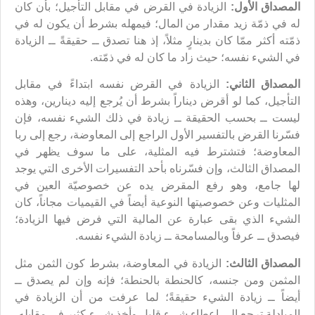
المصداق الأول:
الزيادة في القرض في مقابل التأجيل؛ بأن كان
له في ذمّة زيد مقدار من المال؛ فيمهله بشرط أن يكون له في
ذمّته أكثر ممّا كان بدينارٍ مثلاً، إذ هنا تصدق ــ حقيقةً ــ الزيادة
في الشيء نفسه؛ حيث زاد ما كان له في ذمّته.
المصداق الثاني:
الزيادة في القرض نفسه ابتداءً في مقابل
التأجيل، كما لو أقرض ديناراً بشرط أن يُرجع إليه دينارين، وهذه
ليست ــ بحسب الحقيقة ــ زيادة في ذلك الشيء نفسه، فإن
فسّرنا القرض بالتفسير الأول الراجع إلى المعاوضة، رجع إلى ربا
المعاوضة؛ فتشترط فيه المثلية، على ما سوف يظهر في
المصداق الثالث، وإن فسّرناه بأحد التفسيرات الأخرى التي يوجد
لها جامع، وهو رفع المقرض يده عن خصوصيّة العين في
المثليات وعن خصوصيتها النوعية أيضاً في القيميات مجاناً، كان
الشيء الذي بقى عبارة عن المالية التي فرض فيها الزيادة؛
فيصدق ــ عرفاً وبالمسامحة ــ زيادة الشيء نفسه.
المصداق الثالث:
الزيادة في المعاوضة، بشرط كون الثمن مثل
المثمن ومن جنسه، كالحنطة بالحنطة؛ فإنه وإن لم يصدق ــ
أيضاً ــ زيادة الشيء حقيقةً؛ لما عرفت من أن الزيادة في
المبادلة ترجع إلى إعطاء شيء قليل وأخذ شيء كثير في مقابله،