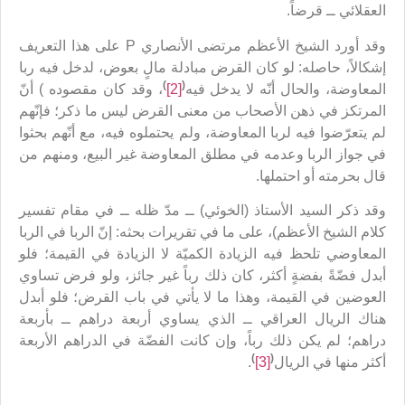
العقلائي ــ قرضاً.
وقد أورد الشيخ الأعظم مرتضى الأنصاري P على هذا التعريف
إشكالاً، حاصله: لو كان القرض مبادلة مالٍ بعوض، لدخل فيه ربا
)
(
المعاوضة، والحال أنّه لا يدخل فيه
[2]
، وقد كان مقصوده ) أنّ
المرتكز في ذهن الأصحاب من معنى القرض ليس ما ذكر؛ فإنّهم
لم يتعرّضوا فيه لربا المعاوضة، ولم يحتملوه فيه، مع أنّهم بحثوا
في جواز الربا وعدمه في مطلق المعاوضة غير البيع، ومنهم من
قال بحرمته أو احتملها.
وقد ذكر السيد الأستاذ (الخوئي) ــ مدّ ظله ــ في مقام تفسير
كلام الشيخ الأعظم)، على ما في تقريرات بحثه: إنّ الربا في الربا
المعاوضي تلحظ فيه الزيادة الكميّة لا الزيادة في القيمة؛ فلو
أبدل فضّةً بفضةٍ أكثر، كان ذلك رباً غير جائز، ولو فرض تساوي
العوضين في القيمة، وهذا ما لا يأتي في باب القرض؛ فلو أبدل
هناك الريال العراقي ــ الذي يساوي أربعة دراهم ــ بأربعة
دراهم؛ لم يكن ذلك رباً، وإن كانت الفضّة في الدراهم الأربعة
)
(
أكثر منها في الريال
[3]
.