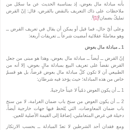
بأنه مبادلة مال بعوض، إذ بمناسبة الحديث عن ما سجّل من
ملاحظات على ذاك التعريف بالنقض بالقرض، قال: إنّ القرض
)
(
تمليكٌ بضمان
[1]
.
وعلى أيّ حال، فما قيل أو يمكن أن يقال في تعريف القرض ــ
وهو معاملةٌ عقلائية أمضيت شرعاً ــ تعريفات أربعة:
1 ـ مبادلة مال بعوض
إنّ القرض ــ أيضاً ــ مبادلة مال بعوض، وهذا هو مبنى من جعل
القرض نقضاً على تعريف البيع بمبادلة مالٍ بعوض، إلا أنه من
الطبيعي أن لا تكون كلّ مبادلة مال بعوض قرضاً، بل هو قسمٌ
خاص من هذه المبادلة؛ حيث يؤخذ فيه شرطان:
1 ــ أن يكون العوض ذمّياً لا عيناً خارجيةً.
2 ــ أن يكون العوض من سنخ باب ضمان الغرامة، لا من سنخ
باب ضمان المعاوضات، التي يُلحظ فيها جهات خارجية أيضاً،
دخيلة في غرض المتعاملين، إضافةً إلى القيمة الأصلية للعين.
ومع فقدان أحد الشرطين لا تعدّ المبادلة ــ بحسب الارتكاز