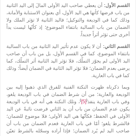
القسم الأول:
أن يعطي صاحب اليد الأولى المالَ إلى اليد الثانية
من باب فرضها كأنها هي اليد الأول، أي بعنوان الاستنابة والأمانة،
وذلك كما في الوديعة والتوكيل؛ فاليد الثانية لا تؤثر الملك ولا
الضمان من باب السالبة بانتفاء الموضوع؛ إذ كأنّها ليست يداً
أخرى حتى تؤثر أثراً جديداً.
القسم الثاني:
أن لا يكون عدم تأثير اليد الثانية من باب السالبة
بانتفاء الموضوع، كما في القسم الأول، بل من باب أن صاحب
اليد الأولى لم يجوّز التملّك، فلا تؤثر اليد الثانية أثر التملّك، كما
يرضى بعدم الضمان؛ فلا تؤثر اليد الثانية في الضمان أيضاً؛ وذلك
كما في باب العارية.
وبما ذكرناه ظهرت النكتة الفنية للفرق الذي ذهبوا إليه بين
الوديعة والعارية؛ من أن شرط الضمان في باب الوديعة يلغو،
)
(
وفي باب العارية ينفذ
[5]
، وتلك النكتة هي أنه في باب الوديعة
يكون عدم الضمان من باب أن يد الثاني فرضت نائبةً عن اليد
الأولى في الحفظ؛ فكأنّها هي اليد الأولى؛ فلا موضوع للضمان؛
فالشرط يلغو؛ أمّا في باب العارية فعدم الضمان من باب أن
صاحب اليد لم يُرد الضمان؛ فإذا أراده وسجّله بالشرط تعيّن