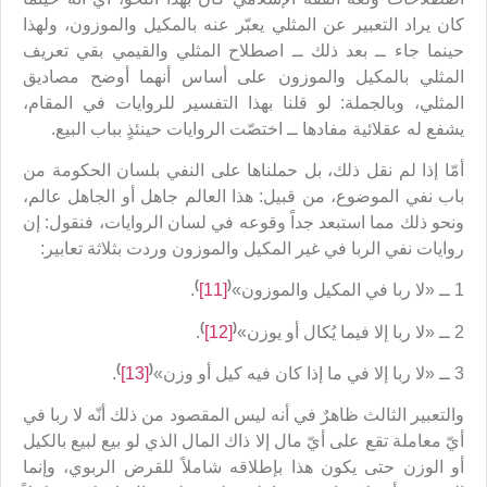
كان يراد التعبير عن المثلي يعبّر عنه بالمكيل والموزون، ولهذا
حينما جاء ــ بعد ذلك ــ اصطلاح المثلي والقيمي بقي تعريف
المثلي بالمكيل والموزون على أساس أنهما أوضح مصاديق
المثلي، وبالجملة: لو قلنا بهذا التفسير للروايات في المقام،
يشفع له عقلائية مفادها ــ اختصّت الروايات حينئذٍ بباب البيع.
أمّا إذا لم نقل ذلك، بل حملناها على النفي بلسان الحكومة من
باب نفي الموضوع، من قبيل: هذا العالم جاهل أو الجاهل عالم،
ونحو ذلك مما استبعد جداً وقوعه في لسان الروايات، فنقول: إن
روايات نفي الربا في غير المكيل والموزون وردت بثلاثة تعابير:
)
(
1 ــ «لا ربا في المكيل والموزون»
[11]
.
)
(
2 ــ «لا ربا إلا فيما يُكال أو يوزن»
[12]
.
)
(
3 ــ «لا ربا إلا في ما إذا كان فيه كيل أو وزن»
[13]
.
والتعبير الثالث ظاهرٌ في أنه ليس المقصود من ذلك أنّه لا ربا في
أيّ معاملة تقع على أيّ مال إلا ذاك المال الذي لو بيع لبيع بالكيل
أو الوزن حتى يكون هذا بإطلاقه شاملاً للقرض الربوي، وإنما