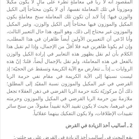
المقصود أنه لا ربا في معاملةٍ تطرء على مالٍ لا يكون مكيلاً
وموزوناً في تلك المعاملة نفسها، أي لا يكون محتاجاً إلى الكيل
والوزن فيها؛ إذاً لابد أن تكون تلك المعاملة سنخ معاملةٍ يكون
المكيل والموزون فيها محتاجاً إلى الكيل والوزن، وغير المكيل
والموزون غير محتاج إلى ذلك، وهو البيع، هذا حال التعبير الثالث،
وأنا ادّعي أن التعبيرين الأولين أيضاً ظاهران في هذا المطلب،
وإن لم يكونا ظاهرين فيه فلا أقلّ من الإجمال، وإذا لم نقبل هذا
الكلام بأن لم نقل بظهور هذه التعابير في إرادة الكيل والوزن
بالفعل في هذه المعاملة، ولم نقل بالإجمال أيضاً، قلنا: إنّ هذه
الروايات ــ إذاً ــ تتعارض مع الآية الكريمة وتسقط عن الحجيّة؛ إذ
ليست نسبتها إلى الآية الكريمة في مقام نفي حرمة الربا
القرضي في غير المكيل والموزون نسبة المقيّد إلى المطلق؛
ذلك أنّ مركوزيّة نكتة حرمة الربا القرضي في ذهن العقلاء تجعل
ملازمةً بين حرمة الربا القرضي في المكيل والموزون وحرمته
في غيرهما، بحيث لا يكون تقييد الآية تقييداً مقبولاً، من سنخ سائر
تقييدات الإطلاقات، ولا يكون التفكيك بينهما عقلائياً.
2 ـ أساليب أخذ الزيادة في القرض
يقع البحث في أساليب أخذ الزيادة في القرض على مرحلتين: