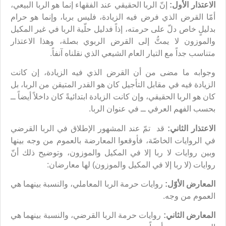
الاعتذار الأول:
إنّ الربا الحقيقي عند الفقهاء إنما هو الربا البيعي،
أمّا القرض الذي فرض فيه الزيادة، فليس بربا، وإنما هو حرام
بدليلٍ خاص دلّ على حرمته، إذاً فدليل حلّية الربا في غير المكيل
والموزون لا يمتُّ إلى القرض الربوي بصلة، وهذا الاعتذار
متناسب جداً مع التيار العام الشيعي الذي نقلناه آنفاً.
وجوابه ما مضى من أن القرض الذي فيه الزيادة، إن كانت
الزيادة فيه في مقابل التأجيل كان هو القدر المتيقن من الربا، بل
كان هو الربا الحقيقي، وإن كانت الزيادة ابتدائيةً كان داخلاً أيضاً ــ
بحسب الفهم العرفي ــ في عنوان الربا.
الاعتذار الثاني:
قد تمّ عند المشهور الإطلاق في الربا القرضي
في الروايات الخاصّة، فأوقعوا المعارضة بالعموم من وجه بينها
وبين روايات لا ربا إلا في المكيل والموزون، وتوضيح ذلك أنّ
روايات (لا ربا إلا في المكيل والموزون) لها معارضان:
المعارض الأوّل:
روايات حرمة الربا المعاملي، والنسبة بينهما هي
العموم من وجه.
المعارض الثاني:
روايات حرمة الربا القرضي، والنسبة بينهما هي