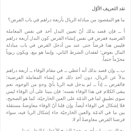
نقد التعريف الأوّل
ما هو المقصود من مبادلة الريال بأربعة دراهم في باب القرض؟
أ ــ فإن قصد بذلك أنّ تعيين البدل أخذ في نفس المعاملة
القرضية ففرض في نفس إنشاء القرض كون البدل أربعة دراهم
فليس هذا قرضاً حتى عند من أدخل القرض في باب مبادلة
المال بعوض؛ لفقدان الشرط الثاني، وإنما هو بيع، ويكون ربوياً
محرّماً حتماً.
ب ــ وإن قصد بذلك أنه أعطي ــ في مقام الوفاء ــ أربعة دراهم
بدلاً عن الريال، دون أخذ ذلك في إنشاء المعاملة القرضية؛
فالقرض ــ إذاً ــ لم يدخل فيه الربا بأيّ وجهٍ من الوجوه، نعم
يبقى الكلام في هذا الوفاء نفسه؛ فإن بنينا على أن الوفاء ليس
سوى تطبيقٍ لما في الذمّة على العين الخارجيّة، كما هو الصحيح،
فلا إشكال في الوفاء أيضاً، وإن قلنا أنّ الوفاء معاوضةٌ مستقلة
بين ما في الذمّة والعين الخارجيّة جاء إشكال الربا فيه، سواء
فرضنا القرض معاوضةً أم لا.
وهناك تفسيرات أخرى يغضّ الشيخ الأعظم ) النظر عنها.