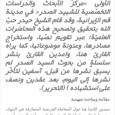
الأولى >مركزُ الأبحاث والدراسات
التخصّصية للشهيد الصدر< في مدينة
قم الإيرانية، وقد قام الشيخ حيدر حبّ
الله بتحقيق وتصحيح هذه المحاضرات
العلميّة؛ عبر تقويم نصّها، واستخراج
مصادرها، وعنونة موضوعاتها، كما يراه
القارئ هنا، واعدين القارئ بنشر
سلسلةٍٍ من بحوث السيد الصدر لم
يسبق نشرها من قبل، آسفين لتأخّر
نشرها إلى اليوم، بعد عقدين ونصف
على استشهاده
)
(التحرير).
مقدّمة ومباحث تمهيدية
سيدور كلامنا هنا حول المعاملة القرضية المتعارفة في البنوك،