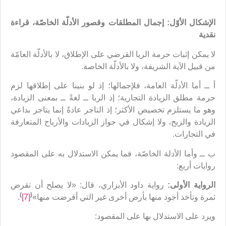
الإشكال الأوّل: إجمال المطلقات وقصور الأدلّة الخاصّة، قراءة
نقدية
لا يمكن إثبات حرمة الربا القرضي على الإطلاق، لا بالأدلّة العامّة
من قبيل الآية الشريفة، ولا بالأدلّة الخاصة.
أ ــ أما الأدلّة العامة، فلإجمالها؛ إذ لو بنينا على إطلاقها لزم
حرمة مطلق الزيادة التجارية؛ إذ الربا ــ لغةً ــ بمعنى الزيادة،
وهو ما يستلزم تخصيص الأكثر؛ إذ التاجر عادةً إنما يتاجر بداعي
الزيادة والربح، ولا إشكال في جواز الزيادات والأرباح المتعارفة
في التجارات.
ب ــ وأما الأدلة الخاصّة، فما يمكن الاستدلال به على المقصود
روايات أربع:
الرواية الأولى:
رواية داود الأبزاري، قال: «لا يصلح أن تقرض
)
(
ثمرة وتأخذ أجود منها بأرض أخرى غير التي أقرضت منها»
[7]
.
ويرد على الاستدلال بها على المقصود: