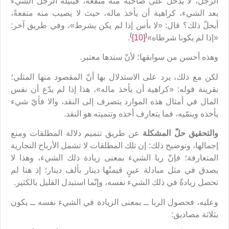
الرجل، لا يدخل على صاحبه منه منفعة، فينيله الرجل الشيء
بعد الشيء، كراهية أن يأخذ ماله، حيث لا يصيب منه منفعةً،
أيحلّ ذلك؟ قال: «لا بأس إذا لم يكن يشرط»، وفي طريق آخر:
)
(
«إذا لم يكونا شرطاه»
[10]
.
وهذه أحسن من سوابقها؛ لأنّ سندها معتبر.
لكن مع ذلك، يرد على الاستدلال بها أنّ المقصود منها المثلي؛
بقرينة قوله: «كراهية أن يأخذ ماله»، هذا إذا لم يدّع أن نفس
المال في أمثال هذه الموارد ينصرف إلى النقد، والا فأيّ شيء
يأخذه وينمّيه، فما يتعارف أخذه وتنميته هو النقد.
والتحقيق حلّ المشكلة
عن طريق تتميم دلالة المطلقات ومنع
إجمالها، وتوضيح ذلك: إن تلك المطلقات لا تشمل الأرباح التجارية
المتعارفة؛ فإنّ ربا الشيء بمعنى زيادة ذلك الشيء، وهذا لا
يصدق في مثل مبادلة عينٍ قيمتُها دينار بألف دينار؛ إذ هنا لم
تحصل زيادةٌ في ذلك الشيء نفسه، وإنّما استبدل القليل بالكثير.
وعليه، فحصول الربا ــ بمعنى الزيادة في الشيء نفسه ــ يكون
بثلاثة مصاديق: