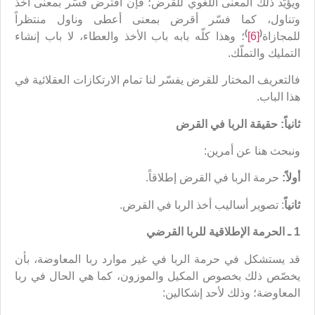
ويؤيّد ذلك المعنى اللغوي للقرض؛ فإن اقترض فسّر بمعنى أخذ
وتناول، كما فسّر أقرض بمعنى أعطى وناول منتظراً
)
(
للمجازاة
[6]
؛ وهذا كلّه بابه باب الأخذ والعطاء، لا باب إنشاء
التمليك والتملّك.
فالتعريف المختار للقرض يفسّر لنا تمام الارتكازات العقلائية في
هذا الباب.
ثانياً: حقيقة الربا في القرض
ونبحث هنا عن أمرين:
أولاً:
حرمة الربا في القرض إطلاقاً.
ثانياً
: تصوير أساليب أخذ الربا في القرض.
1 ـ الحرمة الإطلاقية للربا القرضي
قد يستشكل في حرمة الربا في غير موارد ربا المعاوضة، بأن
يخصّص ذلك بخصوص المكيل والموزون، كما هي الحال في ربا
المعاوضة؛ وذلك لأحد إشكالين: