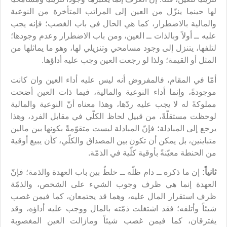
لها حينما ينزّل من العين إلى المراتب المتأخرة من النوعية
والمالية بالاضطرار، كما هي الحال في باب الغصب؛ فإنه يجب
عليه ــ أولاً وبالذات ــ العين، ومن باب الاضطرار وعدم وجودها؛
لتلفها، يتنزل إلى وجود مسامحي وتنزيلي لها، وهو ما يماثلها من
المثل أو القيمة؛ ولذا لو رجعت العين وجب عليه أداؤها.
أمّا في المقام، فالمفروض أنه ليس عليه أداء العين وان كانت
موجودةً، وإنما أداء النوعية والمالية، فيما ذات العين أضحت
مملوكةً له لا يجب عليه ردّها، وهذا معناه أنّ النوعية والمالية
لوحظت مستقلّةً، من قبيل لحاظ الكلّي في مقابل الفرد، وهذا
يرجع إلى المبادلة؛ فإنّ المبادلة ليست متقوّمةً بكونها بين مالين
متباينين، بل يمكن أن تكون بين المصداق والكلّي، كأن يبيع أوقية
من الحنطة معيّنةً بأوقية كلّية في الذمّة.
ثانياً:
إن ما ذكره ــ دام ظلّه ــ خلطٌ بين باب العهدة والذمة؛ فإنّ
العهدة إنما هي ظرف وجوب الشيء على الشخص، والذمّة
ظرف استقرار المال عليه، وهما قد يجتمعان، كما فيمن غصب
شيئاً وأتلفه؛ فقد اشتغلت ذمّته بالمال ووجب عليه أداؤه، وقد
يفترقان، كما فيمن غصب شيئاً ومازالت العين المغصوبة