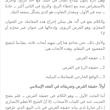
وهي تارةً تكون بإيداع المال في البنك مع أخذ الربح، وأخرى
بالاستقراض منه مع إعطاء الربح، والربح في الثاني أكبر ــ عادةً
ــ منه في الأول، ومقدار التفاوت هو الذي يشكّل منفعة البنك.
والكلام يقع في أنّه: هل يمكن إخراج هذه المعاملة عن العنوان
المحرّم، وهو القرض الربوي، وإدخالها في عنوان غير محرّم أو
لا؟
ولأجل ذلك، نحن بحاجةٍ هنا إلى تمهيد أبحاث ثلاثة، مقدّمةً لتنقيح
المقصود في المقام، وهذه الأبحاث هي:
1 ــ حقيقة القرض.
2 ــ حقيقة الربا في القرض.
3 ــ الواقع الخارجي للمعاملات البنكية.
أولاً: حقيقة القرض وتعريفاته في الفقه الإسلامي
أما البحث الأول ــ وهو الكلام في حقيقة القرض ــ فلم ينفتح
الحديث عنه في كلمات الأصحاب، إلا أنّ الشيخ الأعظم الأنصاري
) ذكر عبارةً لدى بيانه حقيقة القرض في باب البيع، الذي عرّفوه