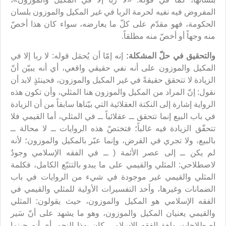
المفروض فيه نفيه لحرمة الربا في غير المكيل والموزون بلسان
الحكومة، فهو مقدّم على كلّ ما يعارضه، سواء كان هذا أخصّ
منه وجهاً أو أخصّ منه مطلقاً.
والتحقيق في حلّ المشكلة:
إنه إمّا أن يُحمَل قوله: لا ربا إلا في
المكيل والموزون على أنه نفي حقيقي واقعي، أي أنه يبيّن أنّ
الزيادة لا تتحقق حقيقةً في غير المكيل والموزون، فحينئذٍ لابد أن
نقول: إنّ المراد من المكيل والموزون هنا المثلي، وأن تكون هذه
الرواية إشارة إلى النكتة العقلائية التي بيّناها سابقاً من أن الزيادة
في باب البيع إنما تتحقق ــ عقلائياً ــ في المثلي، أما القيمي فلا
تتحقّق الزيادة فيه غالباً؛ فتختصّ هذه الروايات ــ لا محالة ــ
بالبيع، ولا تجري في القرض، وإنما عبّر بالمكيل والموزون؛ لأنه
لم يكن ــ إلى عصر الأئمة ( ــ في الفقه الإسلامي وجودٌ
لاصطلاحي: المثلي والقيمي على ما يبدو بالتتبّع الكامل، فكلمة
المثلي والقيمي غير موجودة في شيء من الروايات في باب
الضمانات وغيرها، وأحد التفسيرات الأولية للمثلي والقيمي في
الفقه الإسلامي هو المكيل والموزون، حيث يقولون: المثلي
والقيمي يعنيان المكيل والموزون، وهو ما يشهد على أنّ سَير
اصطلاحات ولغة الفقه الإسلامي كان بهذا النحو، أي أنه حينما