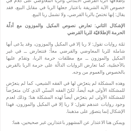
بإطلاقها الربا القرضي الابتدائي والربا المعاوضي على كلام في
خصوص الآية الشريفة باعتبار جعلها الربا في مقابل البيع، فقد
يقال: إنها تختصّ بالربا القرضي، ولا تشمل ربا البيع.
الإشكال الثاني: تعارض نصوص المكيل والموزون مع أدلّة
الحرمة الإطلاقيّة للربا القرضي
ثمّة روايات تقول: لا ربا إلا في المكيل والموزون، وقد يدّعى أنها
شاملة للربا المعاوضي والقرضي معاً؛ فتتعارض ــ في غير
المكيل والموزون ــ مع مطلقات حرمة الربا، وتقدّم عليها
بالأخصّية، كما تعارض الروايات الدالّة على حرمة الربا بالقرض
بالخصوص والعموم من وجه.
وهذه المشكلة لم يتعرّض لها في الفقه الشيعي، كما لم يتعرّض
للمشكلة الأولى فيه أيضاً، لكنّ الفقه السنّي الذي كان متعرّضاً
للمشكلة الأولى لم يتعرّض أيضاً لهذه المشكلة هنا؛ وذلك لعدم
وجود روايات عندهم تقول: لا ربا إلا في المكيل والموزون، فهذا
الإشكال إنما يتصوّر على مذهبنا.
ويمكن هنا الاعتذار عن المشهور باعتذارين غير صحيحين، هما: