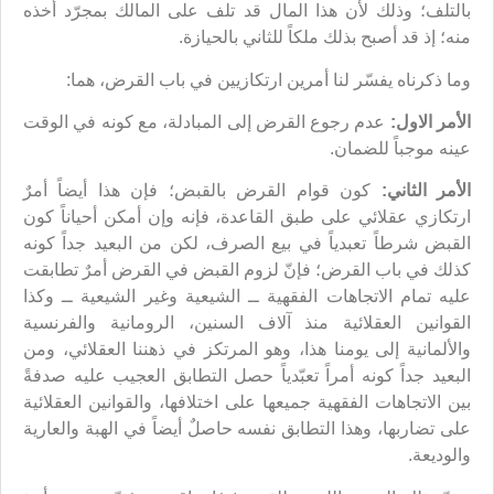
بالتلف؛ وذلك لأن هذا المال قد تلف على المالك بمجرّد أخذه
منه؛ إذ قد أصبح بذلك ملكاً للثاني بالحيازة.
وما ذكرناه يفسّر لنا أمرين ارتكازيين في باب القرض، هما:
الأمر الاول:
عدم رجوع القرض إلى المبادلة، مع كونه في الوقت
عينه موجباً للضمان.
الأمر الثاني:
كون قوام القرض بالقبض؛ فإن هذا أيضاً أمرٌ
ارتكازي عقلائي على طبق القاعدة، فإنه وإن أمكن أحياناً كون
القبض شرطاً تعبدياً في بيع الصرف، لكن من البعيد جداً كونه
كذلك في باب القرض؛ فإنّ لزوم القبض في القرض أمرٌ تطابقت
عليه تمام الاتجاهات الفقهية ــ الشيعية وغير الشيعية ــ وكذا
القوانين العقلائية منذ آلاف السنين، الرومانية والفرنسية
والألمانية إلى يومنا هذا، وهو المرتكز في ذهننا العقلائي، ومن
البعيد جداً كونه أمراً تعبّدياً حصل التطابق العجيب عليه صدفةً
بين الاتجاهات الفقهية جميعها على اختلافها، والقوانين العقلائية
على تضاربها، وهذا التطابق نفسه حاصلٌ أيضاً في الهبة والعارية
والوديعة.