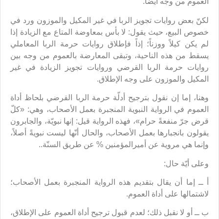
العموم من وجه أيضاً.
لكنّ بعض روايات تجويز الربا في غير المكيل والموزون ورد في
خصوص البيع، حيث يقول: لا بأس بمعاوضة المتاع مع الزيادة إذا
لم يكن كيلاً ووزناً؛ إذاً فإطلاق روايات حرمة الربا المعاملي
يسقط من هذه الناحية، وتبقى المعارضة بالعموم من وجه بين
روايات حرمة الربا القرضي وروايات تجويز الزيادة في غير
المكيل والموزون على وجه الإطلاق.
وهنا، إما إن نقول بترجيح أدلّة حرمة الربا القرضي بلحاظ أداة
العموم في الرواية النبوية المنجبرة بعمل الأصحاب، وهي: «كلّ
قرض جرّ منفعةً حرام»، فهذه الرواية قيل: إنها نبويّة، والجابرون
يقولون بانجبارها بعمل الأصحاب، والحال أنّها ليست نبويةً أصلاً،
وإنما هي مروية عن أميرالمؤمنين % عن طريق السنّة..
وعلى أيّة حال:
أ ــ إما أن يقال بتقديم هذه الرواية المنجبرة بعمل الأصحاب؛
لاشتمالها على أداة العموم.
ب ــ أو لا نقبل ذلك؛ لعدم قبول ترجيح أداة العموم على الإطلاق،