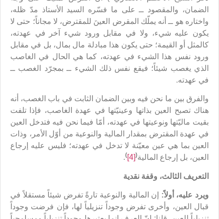
الضمان، والمقصود ــ على ما فسّره السيد الأستاذ مدّ ظله،
واختاره هو ــ أنه يملّك المقرض العينَ للمقترض، لا مجاناً؛ حتى لا
يكون عليه شيء، ولا في مقابل ورود شيء آخر في عهدته،
كالمثل أو القيمة؛ حتى يكون هذا مبادلة مال بمال، بل في مقابل
ورود نفس هذا الشيء في عهدته، كما هي الحال في الغاصب
الذي يغصب شيئاً؛ فيقع نفس ذلك الشيء ــ بمجرّد الغصب ــ
في عهدته.
والفرق بين ما نحن فيه وبين الضمان الثابت في باب الغصب، أنه
هناك تصبح العين بذاتها وعينيّتها في عهدة الغاصب، فإذا تلفت
بقيت ماليّتها ونوعيتها في عهدته، أمّا فيما نحن فيه فتدخل العين
في عهدة المقترض بمقدار المالية والنوعية من أوّل الأمر، وذات
العين بما هي عين معيّنة لا تدخل في عهدته؛ فليس عليه إرجاع
)
(
العين، بل إرجاع المالية
[4]
.
التعريف الثالث، وقفة نقدية
ويرد عليه، أولاً:
إن المالية والنوعية تارةً تفرض شيئاً مستقلاً في
قبال العين، وأخرى تفرض وجوداً تنزيلياً لها، فإن فرضت وجوداً
تنزيلياً للعين، قلنا: إنّ العرف إنما يعتبرها وجوداً تنزيلياً ومسامحياً