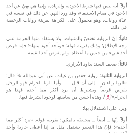
أولاً
: أنه ليس فيها شرط الأجودية والزيادة، وإنما هي نهيٌ عن أخذ
الأجود في مقام الاستيفاء، وقد ورد النهي عن ذلك في نفسه في
عدّة روايات، وهو محمولٌ على الكراهة بقرينة روايات الرخصة
في ذلك.
ثانياً:
إنّ الرواية تختصّ بالمثليات، ولا يستفاد منها الحرمة على
وجه الإطلاق؛ وذلك بقرينة قوله: «وتأخذ أجود منها»؛ فإنه فرض
أخذ شيء من جنس ما أعطاه، ولم يفرض أخذ القيمة.
ثالثاً:
ضعف السند بداود الأبزاري.
الرواية الثانية:
رواية حفص بن غياث، عن أبي عبدالله % قال:
«الربا رباءان ــ إلى أن قال ــ : وأما الربا الحرام فهو الرجل
يقرض قرضاً ويشترط أن يرد أكثر مما أخذه فهذا هو
)
(
الحرام»
[8]
، وهذه أحسن من سابقتها لوجود الشرط فيها.
ويرد على الاستدلال بها:
أولاً
: إنّها ــ أيضاً ــ مختصّة بالمثلي؛ بقرينة قوله: «يرد أكثر مما
أخذه»؛ فإنّ هذا التعبير يشتمل مثل ما إذا أعطى جاريةً وأخذ