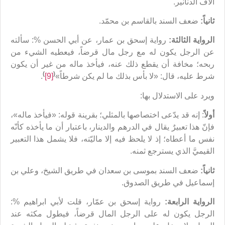
آلاف الدنانير.
ثانياً:
ضعف السند بالقاسم بن محمّد.
الرواية الثالثة:
رواية إسحق بن عمار، عن أبي الحسن %: سألته
عن الرجل يكون له مع رجل مال قرضاً، فيعطيه الشيء من
ربحه؛ مخافة أن يقطع ذلك عنه، فيأخذ ماله من غير أن يكون
)
(
شرط عليه، قال: «لا بأس بذلك ما لم يكن شرطاً»
[9]
.
ويرد على الاستدلال بها:
أولاً
: إنه قد يدّعى اختصاصها بالمثلي؛ بقرينة قوله: «فيأخذ ماله»،
فإنّ هذا تعبيرٌ يقال في الدرهم والدينار، باعتبار أن ما يأخذه كأنّه
نفس ما أعطاه؛ إذ لا يلحظ فيه إلا ماليّته، فلا يشمل هذا التعبير
القيميَّ الذي يسترجع ثمنه.
ثانياً:
ضعف السند بموسى بن سعدان في طريق الشيخ، وعلي بن
إسماعيل في طريق الصدوق.
الرواية الرابعة:
رواية إسحق بن عمّار، قلت لأبي ابراهيم %:
الرجل يكون له على الرجل المال قرضاً، فيطول مكثه عند