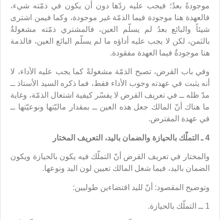
موجودةً بعدُ؛ فيجب عليه ردّها دون أن يكون في ذمّته شيء،
فالعهدة هنا موجودة فيما الذمّة غير موجودة، وكما فيمن اشترى
شيئاً والبائع بعدُ لم يسلّم العين، فالمشتري ذمّته مشغولةٌ
بالثمن، لكن لا يجب عليه أداؤه ما لم يسلّم البائع العين، فالذمة
هنا موجودةٌ فيما العهدة مفقودة.
وفي باب القرض، تصبح الذمّة مشغولةً كما يجب عليه الأداء، لا
أنه يثبت في عهدته وجوب الأداء فقط، فما ذكره السيد الأستاذ ــ
مدّ ظله ــ في تعريف القرض لا يفسّر كيفية اشتغال الذمّة، وغاية
ما هناك أنّ المالك جعل هذه العين ــ بمقدار ماليّتها ونوعيّتها ــ
في عهدة المقترض.
4 ـ التملّك بالحيازة والضمان باليد، التعريف المختار
والمختار في تعريف القرض أنّ التملّك فيه يكون بالحيازة ويكون
الضمان باليد، فيما شغل المالك تعيين لون اليد ونوعها.
وتوضيح المقصود: أنّ لليد اقتضاءين طوليين:
1 ــ التملّك بالحيازة.