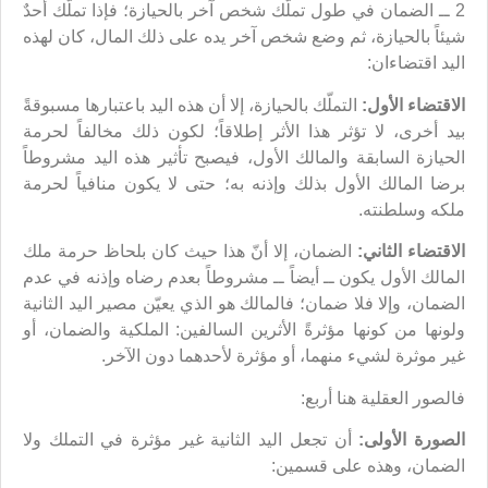
2 ــ الضمان في طول تملّك شخص آخر بالحيازة؛ فإذا تملّك أحدٌ
شيئاً بالحيازة، ثم وضع شخص آخر يده على ذلك المال، كان لهذه
اليد اقتضاءان:
الاقتضاء الأول:
التملّك بالحيازة، إلا أن هذه اليد باعتبارها مسبوقةً
بيد أخرى، لا تؤثر هذا الأثر إطلاقاً؛ لكون ذلك مخالفاً لحرمة
الحيازة السابقة والمالك الأول، فيصبح تأثير هذه اليد مشروطاً
برضا المالك الأول بذلك وإذنه به؛ حتى لا يكون منافياً لحرمة
ملكه وسلطنته.
الاقتضاء الثاني:
الضمان، إلا أنّ هذا حيث كان بلحاظ حرمة ملك
المالك الأول يكون ــ أيضاً ــ مشروطاً بعدم رضاه وإذنه في عدم
الضمان، وإلا فلا ضمان؛ فالمالك هو الذي يعيّن مصير اليد الثانية
ولونها من كونها مؤثرةً الأثرين السالفين: الملكية والضمان، أو
غير موثرة لشيء منهما، أو مؤثرة لأحدهما دون الآخر.
فالصور العقلية هنا أربع:
الصورة الأولى:
أن تجعل اليد الثانية غير مؤثرة في التملك ولا
الضمان، وهذه على قسمين: