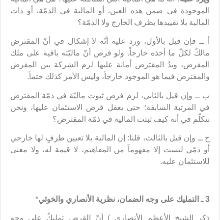
الموجودة في ضمن هذه العين، أو المالية في الذمّة، أو ذات
المالية بلا تقييدها بظرف الخارج ولا الذمّة؟
أ ــ فإن قيل بالأول، ورد عليه أنّه لا إشكال في أنّ المقترض
مالكٌ لكلّ ما أخذه خارجاً. ولو فرض أنّ ماليّته باقية على ملك
المقرض، ويدُ المقترض أمانة عليها لزم الشركة بين المقرض
والمقترض فيما هو الموجود خارجاً، وليس الأمر كذلك حتماً.
ب ــ وإن قيل بالثاني، لزم فرض ثبوت ماليّة في ذمّة المقترض
في المرتبة السابقة؛ حتى يعقل فرض الاستئمان عليها، ونحن
نتكلّم في أنه كيف ثبتت المالية في ذمّة المقترض؟
ج ــ وإن قيل بالثالث، قلنا: إن المالية بلا تعيين طرفٍ لها خارجي
أو ذمّي ليست إلا مفهوماً من المفاهيم، لا قيمة له، ولا معنى
للاستئمان عليه.
3 ـ التمليك على وجه الضمان، نظرية الأنصاري والخوئي
*
ذكر الشيخ الأعظم الأنصاري ) أنّ القرض تمليكٌ على وجه