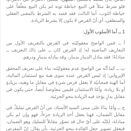
فلو شرط مثلاً في البيع خياطةَ ثوبه لم يكن البيع معلّقاً على
خياطة الثوب، أما الثالث فقد قصد به الشرط بالمعنى العقلي
والمنطقي، أي أنّ القرض لا يكون إلا بشرط الزيادة.
1 ــ أما الأسلوب الأول:
أ ــ فمن الواضح معقوليّته في القرض بالتعريف الأول من
التعاريف الماضية له؛ إذ القرض كان ــ على ذاك التعريف ــ
مبادلةً؛ فقد يبادل الدينار بدينار، وقد يبادله بدينارٍ ودرهم.
ب ــ كما أنّه من الواضح عدم معقوليّته، بناء على تعريف المحقق
الإيرواني؛ إذ ليس القرض عنده سوى هبة مع استئمان المالية،
أما الهبة فمجانيّة لا يعقل فرض شيءٍ في مقابل ما وهبه، بزيادةٍ
أو بلا زيادة، وأمّا الاستئمان فليس معاوضةً أيضاً، حتى يكون في
مقابل بدلٍ يؤخذ فيه الزيادة بنحو الجزئية.
ج ــ وأمّا بناءً على مبنى السيد الأستاذ، من أنّ القرض تمليكٌ في
مقابل الضمان، فهنا يعقل أخذ الزيادة جزءاً، فهو وإن لم يكن
مبادلة، لكنّه على أيّ حال قد تصوّر مقابلاً للتمليك وهو الضمان،
فيعقل تصوير جعل الفائدة بنحو الجزئية، بأن يقال: إنّ المقرض