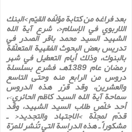
بعد فراغه من كتابة مؤلّفه القيّم >البنك
اللاربوي في الإسلام<، شرع آية الله
الشهيد السيد محمد باقر الصدر في
تدريس بعض البحوث الفقهية المتعلّقة
بالبنوك، وذلك أيام التعطيل في شهر
رمضان عام 1389هـ، فشرع بسلسلة
دروس من الرابع منه وحتى التاسع
والعشرين، وقد قرّر هذه الدروس
سماحة آية الله السيد كاظم الحائري
>
،
أحد خلّص طلاب السيد الشهيد، وقد
قدّم لمجلّة >الاجتهاد والتجديد< ـ
مشكوراً ـ هذه الدراسة التي تُنشر للمرّة