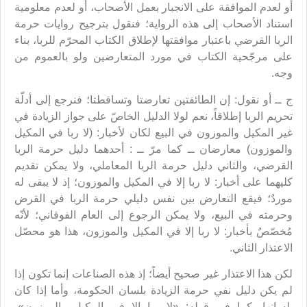
أو لعدم الموافقة على الانجبار بعمل الأصحاب، أو لعدم معلومية
استناد الأصحاب إلى هذه الرواية؛ فنقول بترجيح روايات حرمة
الربا القرضي باعتبار موافقتها لإطلاق الكتاب المحرّم للربا، بناء
على مرجّحية الكتاب في مورد المتعارضين ولو بالعموم من
وجه.
ج ــ أو نقول: إن الطائفتين تعارضتا وتساقطتا؛ فنرجع إلى أدلّة
تحريم الربا إطلاقاً، نعم لولا الدليل الخاصّ على جواز الزيادة في
غير المكيل والموزون في البيع لكان لأخبار: (لا ربا في المكيل
والموزون) معارضان ــ كما مرّ ــ : أحدهما دليل حرمة الربا
القرضي، والثاني دليل حرمة الربا المعاملي، ولا يمكن تقديم
كليهما على أخبار: لا ربا إلا في المكيل والموزون؛ إذ لا يبقى له
موردٌ؛ فيقع التعارض بين نفس دليلي حرمة الربا في القرض
وحرمته في البيع، ولا يمكن الرجوع إلى العام الفوقاني؛ لأنّه
مُخصّصٌ بأخبار: لا ربا إلا في المكيل والموزون، هذا هو محصّل
الاعتذار الثاني.
لكن هذا الاعتذار غير صحيح أيضاً؛ إذ هذه الصناعات إنما تكون إذا
لم يكن دليل نفي حرمة الزيادة بلسان الحكومة، وأما إذا كان
بلسانها، كما في قوله: «لا ربا إلا في المكيل والموزون»،