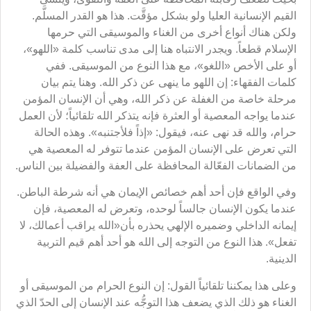
القيم الإنسانية العليا ولو بشكل مؤقَّت. هذا هو القدر المسلَّم.
ولكن هناك أنواع أخرى من الغناء والموسيقى التي حرمها
الإسلام قطعاً. ويجدر الانتباه هنا إلى مدى تناسب كلمة «اللهو»،
أو على الأخص «اللغو»، مع هذا النوع من الموسيقى. ففي
كلمات الفقهاء: إن اللهو ما ينهى عن ذكر الله. وهنا يتم بيان
مرحلة خاصة من الغفلة عن ذكر الله، وهي أن الإنسان المؤمن
عندما يواجه المعصية أو العثرة فإنه يتذكر الله تلقائياً؛ لأن العمل
حرام، والله قد نهى عنه، فيقول: «إذاً فلأجتنبه». وهذه الحالة
التي تعرض على الإنسان المؤمن عندما تتوفر له المعصية هي
من الضمانات الفعّالة المحافظة على العفة والفضيلة بين الناس.
وفي الواقع فإن أحد أهم خصائص الإيمان هي أنه شرطة الباطن.
عندما يكون الإنسان جالساً لوحده، وتعرض له المعصية، فإن
إيمانه الداخلي وضميره الإلهي يحذره بأن«الله يراقب أعمالك، لا
تفعل». هذا النوع من التوجه إلى الله هو أحد أهم قيم التربية
الدينية.
وعلى هذا يمكننا تلقائياً القول: إن النوع الحرام من الموسيقى أو
الغناء هو ذلك الذي يضعف هذا التوجُّه عند الإنسان إلى الحدّ الذي