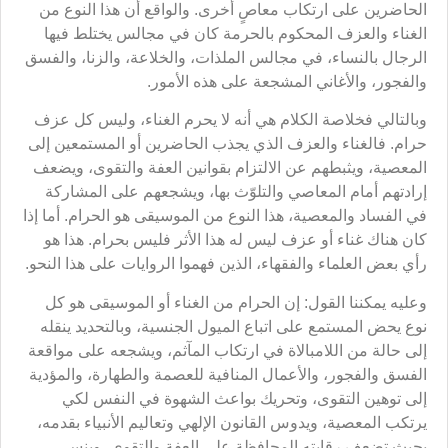
الحاضرين على ارتكاب معاصٍ أخرى. والواقع أن هذا النوع من
الغناء والعزف المحكوم بالحرمة كان في مجالس يختلط فيها
الرجال بالنساء، في مجالس الملذات، والخلاعة، والزنا، والفسق
والفجور، والأغاني المشجعة على هذه الأمور.
وبالتالي فخلاصة الكلام هي أنه لا يحرم الغناء، وليس كل عزف
حرام. فالغناء والعزف الذي يجذب الحاضرين أو المستمعين إلى
المعصية، ويثبطهم عن الالتزام بقوانين العفة والتقوى، ويضعف
إرادتهم أمام المعاصي والتلوّث بها، ويشجعهم على المشاركة
في الفساد والمعصية، هذا النوع من الموسيقى هو الحرام. أما إذا
كان هناك غناء أو عزف ليس له هذا الأثر فليس بحرام. هذا هو
رأي بعض العلماء والفقهاء، الذين فهموا الروايات على هذا النحو.
وعليه يمكننا القول: إن الحرام من الغناء أو الموسيقى هو كل
نوع يحض المستمع على اتباع الميول الجنسية، وبالتحديد ينقله
إلى حالة من اللامبالاة في ارتكاب المآثم، ويشجعه على مواقعة
الفسق والفجور، والأعمال المنافية للعصمة والطهارة، والمؤدية
إلى توهين التقوى، وتحريك بواعث الشهوة في النفس لكي
يرتكب المعصية، ويدوس القانون الإلهي وتعاليم الأنبياء بقدمه،
بحيث تضعف رقابته المحافظة على العفة والتقوى، وينسى