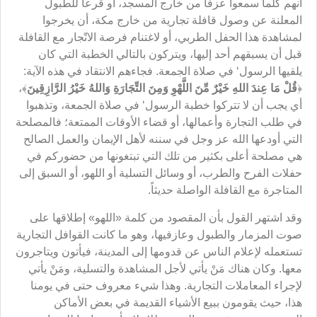
أنهم كلما سمعوا عزفاً من خارج المسجد، أو قرعاً للطبول
المعلنة عن وصول قافلة تجارية من خارج مكة، أن يخرجوا
لمشاهدة هذا الحفل الطربي، أو لاغتنام فرصة الاتّجار مع القافلة
قبل أن يسبقهم أحد إليها، ويتركون بالتالي الخطبة التي كان
يلقيها الرسول‘ في صلاة الجمعة. فجاءهم الانتقاد في هذه الآية:
﴿
قُلْ مَا عِندَ اللهِ خَيْرٌ مِّنَ اللَّهْوِ وَمِنَ التِّجَارَةِ وَاللهُ خَيْرُ الرَّازِقِينَ
﴾،
أي يجب أن لا تتركوا خطبة الرسول‘ في صلاة الجمعة، وتذهبوا
في طلب التجارة وأعمالها، أو قضاء الأوقات الممتعة؛ فالمصلحة
التي أودعها الله عز وجل في سننه لأهل الإيمان والعمل الصالح
هي مصلحة أعلى بكثير من تلك التي تبتغونها من حضوركم في
حفلات الفرح والطرب، أو وسائل التسلية أو اللهو، أو السبق إلى
المتاجرة مع القافلة الواصلة حديثاً.
وقد اشتهر القول بأن المقصود من كلمة «اللهو» إطلاقها على
صوت المزمار والطبول وعازفيها، وهو ما كانت القوافل التجارية
تستعمله لإعلام الناس عن قدومها إلى المدينة، فيأتون ويتاجرون
معها. وكان هناك مَنْ يأتي لأجل المشاهدة والتسلية، ومَنْ يأتي
لإجراء المعاملات التجارية. وهذا شيء معروف حتى في يومنا
هذا، حيث يقومون ببيع الأشياء القديمة في بعض الأماكن