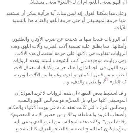
أم اللهو بمعنى اللغو، أم أن لـ «اللغو» معنى مستقلاًّ.
وعلى هذا يمكننا القول: إنه ليس هناك آية قرآنية يمكن أن نستفيد
منها حرمة الموسيقى أو حتى حرمة اللغو والغناء. هذا بالنسبة
للآيات.
أما الروايات فلدينا منها ما يتحدث عن ضرب الأوتار، والطنبور،
وأمثالها، مما يطلق عليه تسمية آلات الطرب وآلات اللهو. وهذه
الروايات تتفاوت في دلالتها على حرمة استعمال هذه الآلات.
وهي روايات موجودة في كتب الشيعة والسنة. وهذه الروايات
تريد القول في الجملة: إن الغناء حرام، وكذلك استعمال آلات
الطرب، من قبيل: الكمان، والعود، وغيرها من الآلات الوترية،
[3]
)
(
كـ«التار»
، والطبل، والدف، و…
و قد استنبط بعض الفقهاء أن هذه الروايات لا تريد القول: إن
الموسيقى كلها حرام، بل المحرَّم هو مجالس اللهو واللعب،
ومجالس الترف التي كانت تعقد عادة في بيوت الأغنياء والحكام
وأصحاب الثروة والسلطة، وذلك زمن حضور الإمام المعصوم×
وقادة الدين^. وكانت هذه المجالس من النوع الذي يدعى إليه
مغنٍّ، ليكون كما الملح للطعام. فالغناء والعزف كانا لتشجيع