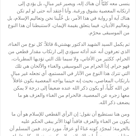
ينسى معه كليّاً أن هناك إله، ويصير غير مبالٍ، بل يؤدي إلى
ارتكابه المعصية بشوق ورغبة. وأنا أعتقد أنه حتى لو لم تكن
هناك آية أو رواية في هذا الأمر، بل خُلِّينا نحن وتعاليم الإسلام، بل
وتعاليم الأديان، فيما يتعلق بقيمة الإيمان، لاستنبطنا أن هذا النوع
من الموسيقى محرّم.
ثم يكمل السيد الشهيد الدكتور بهشتي& قائلاً: كل نوع من الغناء،
الذي تعرفون أنه عند أدائه سيؤدي إلى ارتكاب مقدار قطعي من
الحرام، ككثير من الأغاني، ولا سيما تلك التي تؤديها المطربات،
فهو حرام. إذاً الحرام من الموسيقى والغناء والألحان هي تلك
التي تترك هذا النوع من الآثار في المستمع، أي تجعله غير مبالٍ
بارتكاب المعاصي، بحيث إنه حينما يواجه المعصية يكون غافلاً
عن الله كلّياً، أو يكون ذكر الله عنده ضعيفاً إلى درجة لا يمكن
معها زجره عن المعصية. فالحرام من الغناء والعزف هو ما
يضعف ذكر الله.
ومن هنا نستطيع أن نقول: إن الرأي القطعي للإسلام هو أن ما
يكون من الغناء والعزف فاقداً لهذا الأثر يبقى الحكم عليه
بالحرمة؛ لمجرّد كونه غناءً أو عزفاً، مورد تردد. فمن المسلم أن
هذا ليس من مسلَّمات الإسلام، ولا يمكن نسبته إلى كل علماء