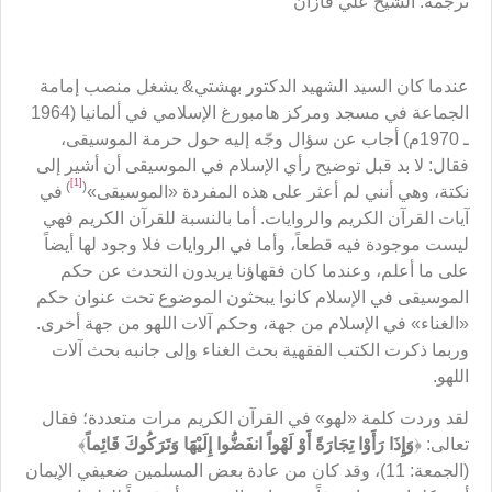
ترجمة: الشيخ علي قازان
عندما كان السيد الشهيد الدكتور بهشتي& يشغل منصب إمامة
الجماعة في مسجد ومركز هامبورغ الإسلامي في ألمانيا (1964
ـ 1970م) أجاب عن سؤال وجّه إليه حول حرمة الموسيقى،
فقال: لا بد قبل توضيح رأي الإسلام في الموسيقى أن أشير إلى
[1]
)
(
نكتة، وهي أنني لم أعثر على هذه المفردة «الموسيقى»
في
آيات القرآن الكريم والروايات. أما بالنسبة للقرآن الكريم فهي
ليست موجودة فيه قطعاً، وأما في الروايات فلا وجود لها أيضاً
على ما أعلم، وعندما كان فقهاؤنا يريدون التحدث عن حكم
الموسيقى في الإسلام كانوا يبحثون الموضوع تحت عنوان حكم
«الغناء» في الإسلام من جهة، وحكم آلات اللهو من جهة أخرى.
وربما ذكرت الكتب الفقهية بحث الغناء وإلى جانبه بحث آلات
اللهو.
لقد وردت كلمة «لهو» في القرآن الكريم مرات متعددة؛ فقال
تعالى: ﴿
وَإِذَا رَأَوْا تِجَارَةً أَوْ لَهْواً انفَضُّوا إِلَيْهَا وَتَرَكُوكَ قَائِماً
﴾
(الجمعة: 11)، وقد كان من عادة بعض المسلمين ضعيفي الإيمان