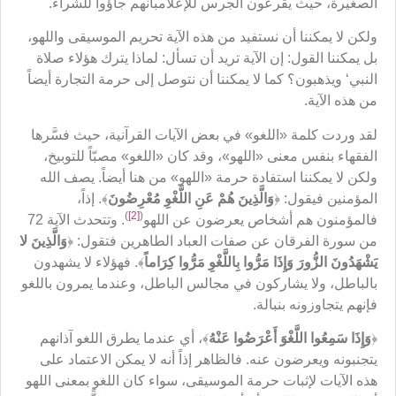
الصغيرة، حيث يقرعون الجرس للإعلامبأنهم جاؤوا للشراء.
ولكن لا يمكننا أن نستفيد من هذه الآية تحريم الموسيقى واللهو،
بل يمكننا القول: إن الآية تريد أن تسأل: لماذا يترك هؤلاء صلاة
النبي‘ ويذهبون؟ كما لا يمكننا أن نتوصل إلى حرمة التجارة أيضاً
من هذه الآية.
لقد وردت كلمة «اللغو» في بعض الآيات القرآنية، حيث فسَّرها
الفقهاء بنفس معنى «اللهو»، وقد كان «اللغو» مصبّاً للتوبيخ،
ولكن لا يمكننا استفادة حرمة «اللهو» من هنا أيضاً. يصف الله
المؤمنين فيقول: ﴿
وَالَّذِينَ هُمْ عَنِ اللَّغْوِ مُعْرِضُونَ
﴾. إذاً،
)
[2]
(
فالمؤمنون هم أشخاص يعرضون عن اللهو
. وتتحدث الآية 72
من سورة الفرقان عن صفات العباد الطاهرين فتقول: ﴿
وَالَّذِينَ لا
يَشْهَدُونَ الزُّورَ وَإِذَا مَرُّوا بِاللَّغْوِ مَرُّوا كِرَاماً
﴾. فهؤلاء لا يشهدون
بالباطل، ولا يشاركون في مجالس الباطل، وعندما يمرون باللغو
فإنهم يتجاوزونه بنبالة.
﴿
وَإِذَا سَمِعُوا اللَّغْوَ أَعْرَضُوا عَنْهُ
﴾، أي عندما يطرق اللغو آذانهم
يتجنبونه ويعرضون عنه. فالظاهر إذاً أنه لا يمكن الاعتماد على
هذه الآيات لإثبات حرمة الموسيقى، سواء كان اللغو بمعنى اللهو