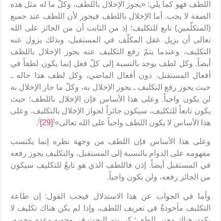
اللطف فهو كما يلي: «يجوز الإخلال باللطف، وكلّ ما له مثل هذه
الصفة لا يجب. أما الإخلال باللطف فيجوز لأن اللطف عند جميع
(المتكلّمين) تابع للتكليف؛ إذ من الثابت أن من الجائز على الله
تعالى أن يزيل عقل المكلّف في المستقبل، وبذلك يزول عنه
التكليف، وعندما يتمّ رفع التكليف عنه يجوز الإخلال باللطف
أيضاً. وكل لطف يوجد بالنسبة إلى كلّ فعل إنما يكون لطفاً في
أفعال المستقبل، دون أفعال الماضي، وكل لطف هذا حاله ـ
حيث يجوز رفع التكليف ـ يجوز الإخلال به، وكلّ ما جاز الإخلال به
لن يكون واجباً. وعلى هذا الأساس فإن الإخلال باللطف؛ حيث
يكون تابعاً للتكليف، سيكون جائزاً لجواز الإخلال بالتكليف. وعلى
)
(
هذا الأساس لا يكون اللطف واجباً على الله تعالى»
[29]
.
وعلى هذا الأساس فإن اللطف من وجهة نظره إنما يكتسب
مفهومه على الدوام بالنسبة إلى المستقبل، والتكليف يجوز رفعه
في المستقبل أيضاً. إذن فاللطف الذي هو تابعٌ للتكليف سيكون
من الجائز رفعه، ولن يكون واجباً.
وأما في الجواب عن هذا الاستدلال فيجب القول: إن طاعة
التكليف مأخوذةٌ في تعريف اللطف، وإذا لم يكن هناك تكليف لا
يكون هناك معنى للطف؛ كي يتم البحث في وجوبه وعدم وجوبه،