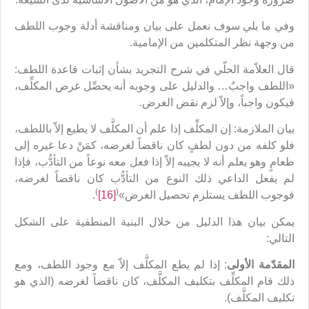
وفي ما يلي سوف نعمل على بيان ومناقشة أدلة وجوب اللطف
من وجهة نظر المتكلمين من الإمامية.
قال العلاّمة الحلّي في شرح التجريد بشأن إثبات قاعدة اللطف:
«اللطف واجبٌ… والدليل على وجوبه أنه يحصِّل غرض المكلِّف،
فيكون واجباً، وإلاّ لزم نقض الغرض.
بيان الملازمة: إن المكلِّف إذا علم أن المكلَّف لا يطيع إلاّ باللطف،
فلو كلفه من دون لطفٍ كان ناقضاً لغرضه، كمَنْ دعا غيره إلى
طعامٍ وهو يعلم أنه لا يجيبه إلاّ إذا فعل معه نوعاً من التأدُّب، فإذا
لم يفعل الداعي ذلك النوع من التأدُّب كان ناقضاً لغرضه،
)
(
فوجوب اللطف يستلزم تحصيل الغرض»
[16]
.
يمكن بيان هذا الدليل من خلال البنية المنطقية على الشكل
التالي:
المقدّمة الأولى
: إذا لم يطع المكلَّف إلاّ مع وجود اللطف، ومع
ذلك قام المكلِّف بتكليف المكلَّف، كان ناقضاً لغرضه (الذي هو
تكليف المكلَّف).