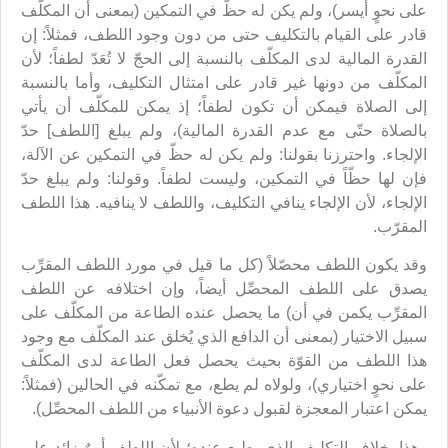
على نحوٍ أيسر)، ولم يكن له حظٌّ في التمكين (بمعنى أن المكلّف
قادر على القيام بالتكليف حتى من دون وجود اللطف، فمثلاً: إن
القدرة المالية لدى المكلّف بالنسبة إلى الحجّ لا تُعَدّ لطفاً؛ لأن
المكلّف من دونها غير قادر على امتثال التكليف، وأما بالنسبة
إلى الصلاة فيمكن أن تكون لطفاً؛ إذ يمكن للمكلّف أن يأتي
بالصلاة حتّى مع عدم القدرة المالية)، ولم يبلغ [اللطف] حدّ
الإلجاء. واحترزنا بقولنا: ولم يكن له حظّ في التمكين عن الآلة،
فإن لها حظّاً في التمكين، وليست لطفاً. وقولنا: ولم يبلغ حدّ
الإلجاء، لأن الإلجاء ينافي التكليف، واللطف لا ينافيه. هذا اللطف
المقرّب.
وقد يكون اللطف محصّلاً (كل ما قيل في مورد اللطف المقرِّب
يصدق على اللطف المحصِّل أيضاً، وإن اختلافه عن اللطف
المقرِّب يكمن في أن) ما يحصل عنده الطاعة من المكلّف على
سبيل الاختيار (بمعنى أن الدافع الذي يُخلق عند المكلّف مع وجود
هذا اللطف من القوّة بحيث يحصل فعل الطاعة لدى المكلّف
على نحوٍ اختياري)، ولولاه لم يطع، مع تمكّنه في الحالين (فمثلاً:
يمكن اعتبار المعجزة لقبول دعوة الأنبياء من اللطف المحصِّل).
وهذا بخلاف التكليف الذي يطيع عنده؛ لأن اللطف أمرٌ زائد على