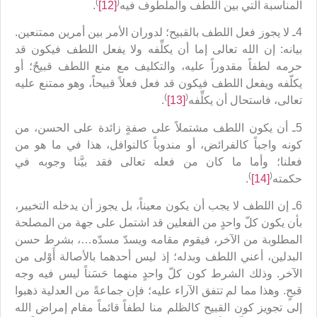
)
(
المناسبة التي بين اللطف والملطوف فيه
[12]
.
4ـ لا يجوز فعل اللطف بالقبيح؛ لدوران الأمر بين أمرين ممتنعين.
بيانه: إن الله تعالى إما أن يكلِّفه ولا يفعل اللطف فيكون قد
حرمه لطفاً مقدوراً عليه، والتكليف مع منع اللطف قبيحٌ؛ أو
يكلّفه ويفعل اللطف فيكون قد فعل فعلاً قبيحاً، وهو ممتنع عليه
)
(
تعالى، فاستحال أن يكلِّفه
[13]
.
5ـ أن يكون اللطف مشتملاً على صفةٍ زائدة على الحسن، من
كونه واجباً كالفرائض، أو مندوباً كالنوافل، هذا في ما هو من
فعلنا؛ وأما ما كان من فعله تعالى فقد بيَّنا وجوبه في
)
(
حكمته
[14]
.
6ـ إن اللطف لا يجب أن يكون معيناً، بل يجوز أن يدخله التخيير،
بأن يكون كلّ واحدٍ من الفعلين قد اشتمل على جهة من المصلحة
المطلوبة من الآخر، فيقوم مقامه ويسدّ مسدّه…، بشرط حسن
البدلين، أعني اللطف وبدله؛ إذ ليس أحدهما بالأصالة أَوْلى من
الآخر. وذلك الشرط كون كلّ واحدٍ منهما حَسَناً ليس فيه وجه
قبحٍ. وهذا مما لم تتفق الآراء عليه؛ فإن جماعةً من العدلية ذهبوا
إلى تجويز كون القبيح كالظلم منا لطفاً قائماً مقام إمراض الله