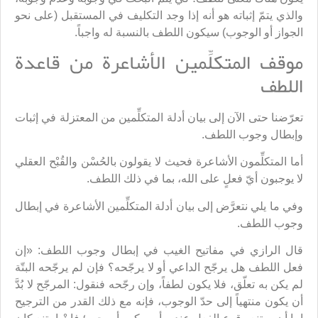
والذي يتمّ إثباته هو أنه إذا وجد التكليف في المستقبل (على نحو
الجواز أو الوجوب) سيكون اللطف بالنسبة له واجباً.
موقف المتكلِّمين الأشاعرة من قاعدة
اللطف
تعرّضنا حتى الآن إلى بيان أدلة المتكلِّمين من المعتزلة في إثبات
وإبطال وجوب اللطف.
أما المتكلِّمون الأشاعرة فحيث لا يقولون بالحُسْن والقُبْح العقلي
لا يوجبون أيّ فعلٍ على الله، بما في ذلك اللطف.
وفي ما يلي نتعرَّض إلى بيان أدلة المتكلِّمين الأشاعرة في إبطال
وجوب اللطف.
قال الرازي في مفاتيح الغيب في إبطال وجوب اللطف: «إن
فعل اللطف هل يرجّح الداعي أو لا يرجّحه؟ فإن لم يرجّحه البتّة
لم يكن به تعلّق، فلا يكون لطفاً، وإن رجّحه فنقول: المرجّح لا بُدَّ
أن يكون منتهياً إلى حدّ الوجوب، فإنه مع ذلك القدر من الترجيح