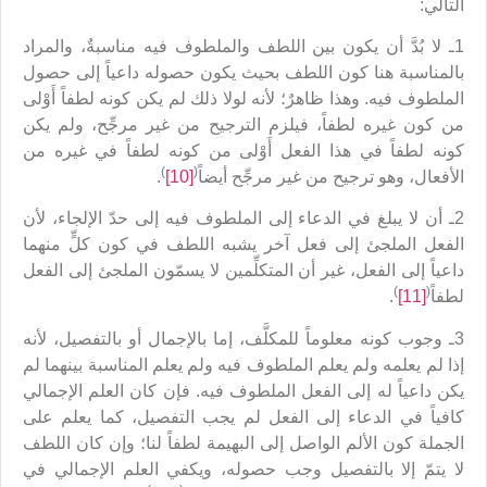
التالي:
1ـ لا بُدَّ أن يكون بين اللطف والملطوف فيه مناسبةٌ، والمراد
بالمناسبة هنا كون اللطف بحيث يكون حصوله داعياً إلى حصول
الملطوف فيه. وهذا ظاهرٌ؛ لأنه لولا ذلك لم يكن كونه لطفاً أَوْلى
من كون غيره لطفاً، فيلزم الترجيح من غير مرجِّح، ولم يكن
كونه لطفاً في هذا الفعل أَوْلى من كونه لطفاً في غيره من
)
(
الأفعال، وهو ترجيح من غير مرجِّح أيضاً
[10]
.
2ـ أن لا يبلغ في الدعاء إلى الملطوف فيه إلى حدّ الإلجاء، لأن
الفعل الملجئ إلى فعل آخر يشبه اللطف في كون كلٍّ منهما
داعياً إلى الفعل، غير أن المتكلِّمين لا يسمّون الملجئ إلى الفعل
)
(
لطفاً
[11]
.
3ـ وجوب كونه معلوماً للمكلَّف، إما بالإجمال أو بالتفصيل، لأنه
إذا لم يعلمه ولم يعلم الملطوف فيه ولم يعلم المناسبة بينهما لم
يكن داعياً له إلى الفعل الملطوف فيه. فإن كان العلم الإجمالي
كافياً في الدعاء إلى الفعل لم يجب التفصيل، كما يعلم على
الجملة كون الألم الواصل إلى البهيمة لطفاً لنا؛ وإن كان اللطف
لا يتمّ إلا بالتفصيل وجب حصوله، ويكفي العلم الإجمالي في