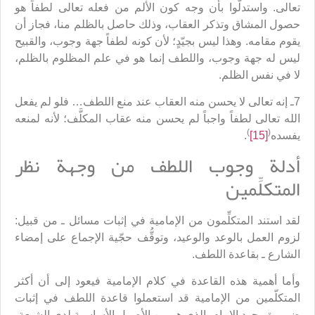
تعالى. واستدلّوا بأن وجه كون الألم من فعله تعالى لطفاً هو
حصول المشاق وتذكر العقاب، وذلك حاصل بالظلم منا، فجاز أن
يقوم مقامه. وهذا ليس بجيّدٍ؛ لأن كونه لطفاً جهة وجوب، والقبيح
ليس له جهة وجوب، واللطف إنما هو في علم المظلوم بالظلم،
لا في نفس الظلم.
7ـ إنه تعالى لا يحسن منه العقاب عند منع اللطف… فلو لم يفعل
الله تعالى لطفاً واجباً لم يحسن منه عقاب المكلَّف؛ لأنه لمنعه
)
(
يفسده
[15]
.
أدلة وجوب اللطف من وجهة نظر
المتكلِّمين
لقد استند المتكلِّمون من الإمامية في إثبات مسائل ـ من قبيل:
لزوم العمل بالوعد والوعيد، وتوقُّف حجّية الإجماع على إمضاء
الشارع ـ بقاعدة اللطف.
وأما أهمية هذه القاعدة في كلام الإمامية فيعود إلى أن أكثر
المتكلّمين من الإمامية قد استعملوا قاعدة اللطف في إثبات
ضرورة وجود الإمام، الذي هو من الأصول الأساسية لدى الشيعة.