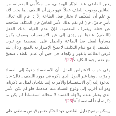
يعتبر القاضي عبد الجبّار الهمذاني، من متكلِّمي المعتزلة، من
القائلين بوجوب اللطف عقلاً. فهو يرى أن اللطف إنما يجب لأنه
لو علم أن المكلّف لا يختار فعل الطاعة إلاّ إذا قام الله تعالى
بأمرٍ خاصّ، فإنْ لم يقم بذلك الأمر الخاصّ فإن المكلّف سيُحجم
عن فعله ويقترف المعصية، فإنّ عدم القيام بذلك الفعل
(اللطف) عندها لن يؤدي إلى غير الاستفساد، وسوف يكون
مساوياً لفعل ضدّ الطاعة والحمل على المعصية مع ثبوت
التكليف؛ إذ مع قيام التكليف لا يصحّ الإضرار به بالمنع، ولا أن يتم
فرض الطاعة بالقهر والإلجاء، في حين أن عدم اللطف صحيحٌ
)
(
مع عدم وجود التكليف
[22]
.
وفي جواب الاعتراض القائل بأن الاستفساد دعوةٌ إلى الفساد
وأمرٌ به ـ وهذا غير القول الذي ذكره في مورد اللطف ـ قال: «إن
الدعوة إليه [أي الاستفساد] والأمر به إنما يقبُحان لمثل ما ذكرناه،
وهو أنه أقرب إلى وقوع الفساد منه عندهما. فلو لم يكن الأمر
الذي يختار عنده ولأجله الفساد لا محالة استفساداً لم يكن ما
)
(
ذكرته أيضاً استفساداً»
[23]
.
ويمكن توضيح دليل القاضي عبد الجبّار ضمن قياسٍ منطقي على