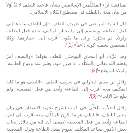
لمناقشة آراء المتكلّمين الإسلاميين بشأن قاعدة اللطف لا بُدَّ أوّلاً
من بيان معنى اللطف في مصطلح الكلام الإسلامي.
قال السيد المرتضى في تعريف اللطف: «إن اللطف ما دعا إلى
فعل الطاعة. وينقسم إلى ما يختار المكلف عنده فعل الطاعة
ولولاه لم يختَرْه؛ وإلى ما يكون أقرب إلى اختيارهما. وكلا
)
(
القسمين يشمله كونه داعياً»
[1]
.
وقد عرَّف أبو إسحاق النوبختي اللطف بقوله: «واللطف أمرٌ
يفعله الله تعالى بالمكلَّف، لا ضرر فيه، يعلم عند وقوع الطاعة،
)
(
ولولاه لم يطع»
[2]
.
وقال ابن ميثم البحراني في تعريف اللطف: «اللطف هو ما كان
المكلَّف معه أقرب إلى الطاعة، وأبعد من فعل المعصية، ولم
)
(
يبلغ حدّ الإلجاء»
[3]
.
وقال العلاّمة الحلّي في كتاب (شرح تجريد الاعتقاد) في بيان
معنى اللطف: «اللطف هو ما يكون المكلّف معه أقرب إلى فعل
الطاعة وأبعد من فعل المعصية (بمعنى أن الله من خلال إيجاب
بعض الأمور يساعد المكلّف ليقوم بفعل الطاعة وترك المعصية