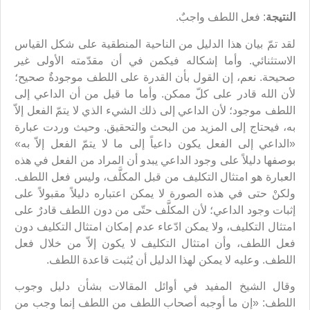
النتيجة
: فعل اللطف واجبٌ.
لقد تمّ بيان هذا الدليل من الناحية المنطقية على شكل القياس
الاستثنائي. وأما إشكاله فيكمن في أن مقدّمته الأولى غير
صحيحة. نعم، إن القول بأن القدرة على اللطف موجودةٌ صحيح؛
لأن الله قادر على كلّ ممكن. وأما ما قيل من أن الداعي إلى
اللطف موجود؛ لأن الداعي إلى ذلك الشيء الذي لا يتمّ الفعل إلاّ
به، فيحتاج إلى المزيد من البحث والتحقيق. وحيث وردت عبارة
«الداعي إلى الفعل يكون داعياً إلى ما لا يتمّ الفعل إلاّ به»
بوصفها دليلاً على وجود الداعي يبدو أن المراد من الفعل في هذه
العبارة هو امتثال التكليف من قبل المكلَّف، وليس فعل اللطف.
ولكنْ حتى في هذه الصورة لا يمكن اعتباره دليلاً مقبولاً على
إثبات وجود الداعي؛ لأن المكلَّف حتّى من دون اللطف قادرٌ على
امتثال التكليف، ولا يمكن ادّعاء عدم إمكان امتثال التكليف دون
فعل اللطف، وأن امتثال التكليف لا يكون إلاّ من خلال فعل
اللطف. وعليه لا يمكن لهذا الدليل أن يُثبت قاعدة اللطف.
وقال الشيخ المفيد في أوائل المقالات بشأن دليل وجوب
اللطف: «إن ما أوجبه أصحاب اللطف من اللطف إنما وجب من