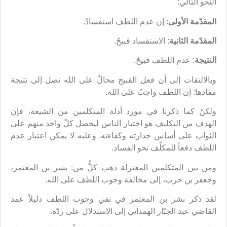
النحو التالي:
المقدّمة الأولى
: إن عدم اللطف استفسادٌ.
المقدّمة الثانية
: الاستفساد قبيحٌ.
النتيجة
: عدم اللطف قبيحٌ.
وبالالتفات إلى أن فعل القبيح محالٌ على الله نصل إلى نتيجة
مفادها: إن اللطف واجبٌ على الله.
ولكنْ كما ذكرنا في مورد أدلة المتكلمين من الشيعة، فإن
الهدف من التكليف هو اختبار الناس ليحصل كلّ واحد منهم على
الثواب على أساس جدارته وكفاءته. وعليه لا يمكن اعتبار عدم
اللطف دفعاً للمكلّف نحو الفساد.
ومن بين المتكلمين المعتزلة ذهب كلٌّ من: بشر بن المعتمر،
وجعفر بن حرب، إلى مخالفة وجوب اللطف على الله.
لقد ذكر بشر بن المعتمر في نفي وجوب اللطف دليلاً عمد
القاضي عبد الجبّار الهمداني إلى الاستدلال على ردّه.