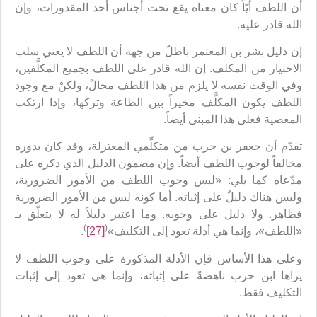
أن اللطف أيّاً كان معناه يقع تحت أجناس أحد المقدورات، وإن
الله قادر عليه.
إن دليل بشر بن المعتمر باطلٌ من جهة أن اللطف لا يعني سلب
الاختيار من المكلف. إن الله قادر على اللطف بجميع المكلَّفين،
وفي الوقت نفسه لا يلزم من هذا اللطف محالٌ، ولكنْ مع وجود
اللطف يكون المكلَّف مخيراً بين الطاعة وتركها، وإذا ارتكب
المعصية فعلى هذا المبنى أيضاً.
تقدّم أن جعفر بن حرب من متكلِّمي المعتزلة، وقد كان بدوره
مخالفاً لوجوب اللطف أيضاً. وإن مضمون الدليل الذي ذكره على
مدّعاه كما يلي: «ليس وجوب اللطف من الأمور الضرورية،
وليس هناك دليلٌ على إثباته. أما كونه ليس من الأمور الضرورية
فظاهر. ولا دليل على وجوبه. وما اعتبر دليلاً له لا يتعلّق بـ
)
(
«اللطف»، وإنما هي أدلة تعود إلى التكليف»
[27]
.
وعلى هذا الأساس فإن الأدلة المذكورة على وجوب اللطف لا
يراها ابن حرب ناهضةً على إثباته، وإنما هي تعود إلى إثبات
التكليف فقط.