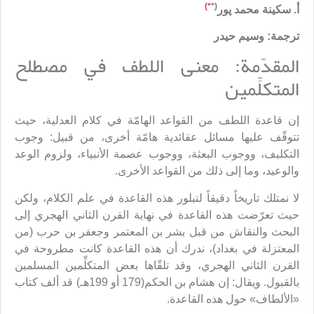
*)
(*
أ. سكينة محمد پور
ترجمة: وسيم حيدر
المقدّمة: معنى اللطف في مصطلح
المتكلِّمين
إن قاعدة اللطف من القواعد الهامّة في كلام العدلية، حيث
تتوقّف عليها مسائل عقائدية هامّة أخرى، من قبيل: وجوب
التكليف، ووجوب البعثة، ووجوب عصمة الأنبياء، ولزوم الوعد
والوعيد، وما إلى ذلك من القواعد الأخرى.
لا نمتلك تاريخاً دقيقاً لتبلور هذه القاعدة في علم الكلام، ولكن
حيث تعرّضت هذه القاعدة في نهاية القرن الثاني الهجري إلى
البحث والنقاش من قبل بشر بن المعتمر وجعفر بن حرب (من
المعتزلة في بغداد)، ندرك أن هذه القاعدة كانت مطروحة في
القرن الثاني الهجري، وقد تلقّاها بعض المتكلِّمين المسلمين
بالقبول. ويقال: إن هشام بن الحكم(179 أو 199هـ) قد ألف كتاب
«الألطاف» حول هذه القاعدة.