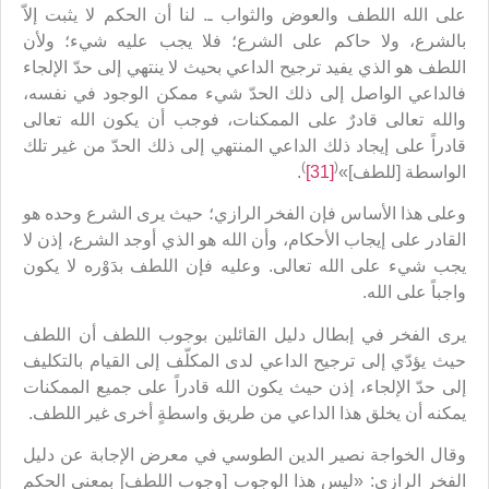
على الله اللطف والعوض والثواب ـ. لنا أن الحكم لا يثبت إلاّ
بالشرع، ولا حاكم على الشرع؛ فلا يجب عليه شيء؛ ولأن
اللطف هو الذي يفيد ترجيح الداعي بحيث لا ينتهي إلى حدّ الإلجاء
فالداعي الواصل إلى ذلك الحدّ شيء ممكن الوجود في نفسه،
والله تعالى قادرٌ على الممكنات، فوجب أن يكون الله تعالى
قادراً على إيجاد ذلك الداعي المنتهي إلى ذلك الحدّ من غير تلك
)
(
الواسطة [للطف]»
[31]
.
وعلى هذا الأساس فإن الفخر الرازي؛ حيث يرى الشرع وحده هو
القادر على إيجاب الأحكام، وأن الله هو الذي أوجد الشرع، إذن لا
يجب شيء على الله تعالى. وعليه فإن اللطف بدَوْره لا يكون
واجباً على الله.
يرى الفخر في إبطال دليل القائلين بوجوب اللطف أن اللطف
حيث يؤدّي إلى ترجيح الداعي لدى المكلّف إلى القيام بالتكليف
إلى حدّ الإلجاء، إذن حيث يكون الله قادراً على جميع الممكنات
يمكنه أن يخلق هذا الداعي من طريق واسطةٍ أخرى غير اللطف.
وقال الخواجة نصير الدين الطوسي في معرض الإجابة عن دليل
الفخر الرازي: «ليس هذا الوجوب [وجوب اللطف] بمعنى الحكم