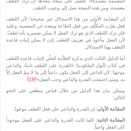
المفسدة مفسدة»، نحصل على نتيجة مفادها أن ترك اللطف
مفسدة، ومن هذه النتيجة نصل إلى وجوب اللطف.
إن المقدّمة الأولى من هذا الاستدلال غير صحيحة؛ لأن اللطف
فعل يقرّب المكلَّف من فعل الطاعة ويبعده عن المعصية، وعليه
فإن ترك اللطف الذي هو ترك الفعل لا يمكن تفسيره بأنه لطفٌ؛
لأن الفعل مأخوذٌ في تعريف اللطف. إذن لا يمكن إثبات قاعدة
اللطف بهذا الاستدلال.
أما الدليل الثالث الذي يذكره العلاّمة الحلّي لإثبات قاعدة اللطف
في كتاب (أنوار الملكوت): «القدرة على اللطف ثابتةٌ، والداعي
موجودٌ؛ لأن الداعي إلى الفعل يكون داعياً إلى ما لا يتمّ الفعل إلاّ
)
(
به، ومتى اجتمعت القدرة والداعي وجب الفعل»
[19]
.
ويمكن بيان هذا الدليل من خلال قياس منطقي على النحو
التالي:
المقدّمة الأولى
: إن القدرة والداعي على فعل اللطف موجودٌ.
المقدّمة الثانية
: كلما كانت القدرة والداعي على الفعل موجوداً
كان الفعل واجباً.