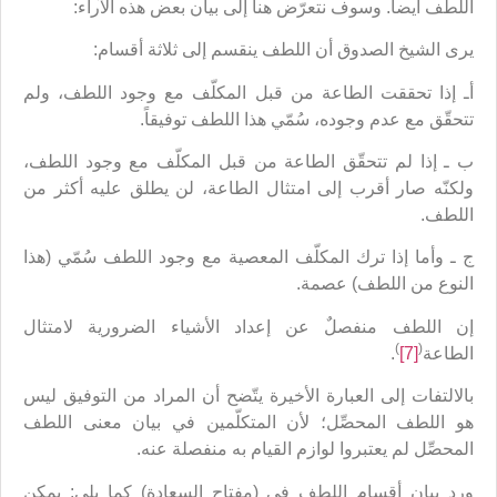
اللطف أيضاً. وسوف نتعرّض هنا إلى بيان بعض هذه الآراء:
يرى الشيخ الصدوق أن اللطف ينقسم إلى ثلاثة أقسام:
أـ إذا تحققت الطاعة من قبل المكلّف مع وجود اللطف، ولم
تتحقّق مع عدم وجوده، سُمّي هذا اللطف توفيقاً.
ب ـ إذا لم تتحقّق الطاعة من قبل المكلّف مع وجود اللطف،
ولكنّه صار أقرب إلى امتثال الطاعة، لن يطلق عليه أكثر من
اللطف.
ج ـ وأما إذا ترك المكلّف المعصية مع وجود اللطف سُمّي (هذا
النوع من اللطف) عصمة.
إن اللطف منفصلٌ عن إعداد الأشياء الضرورية لامتثال
)
(
الطاعة
[7]
.
بالالتفات إلى العبارة الأخيرة يتّضح أن المراد من التوفيق ليس
هو اللطف المحصِّل؛ لأن المتكلّمين في بيان معنى اللطف
المحصِّل لم يعتبروا لوازم القيام به منفصلة عنه.
ورد بيان أقسام اللطف في (مفتاح السعادة) كما يلي: يمكن