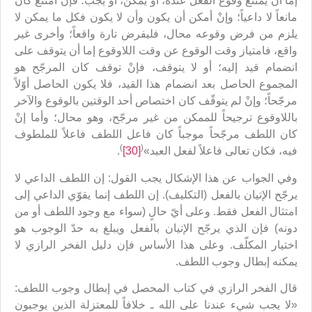
إما أن يمتنع وقوع الفعل عنده، أو يمكن، أو يجب؛ فإنْ امتنع كان
مانعاً لا داعياً؛ وإنْ أمكن أن يكون وأن لا يكون فكل ما يمكن لا
يلزم من فرض وقوعه محال، فليفرض تارة واقعاً؛ وأخرى غير
واقع، فامتياز وقت الوقوع عن وقت اللاوقوع إما أن يتوقف على
انضمام قيد إليه؛ أو لا يتوقف، فإنْ توقف كان المرجّح هو
المجموع الحاصل بعد انضمام هذا القيد، فلا يكون الحاصل أوّلاً
مرجّحاً؛ وإنْ لم يتوقّف كان اختصاص أحد الوقتين بالوقوع والآخر
باللاوقوع ترجيحاً للممكن من غير مرجّح، وهو محال؛ وأما إنْ
كان اللطف مرجّحاً موجباً كان فاعل اللطف فاعلاً للملطوف
)
(
فيه، فكان تعالى فاعلاً لفعل العبد»
[30]
.
وفي الجواب عن هذا الإشكال يجب القول: إن اللطف الداعي لا
يرجّح الإتيان بالفعل (التكليف). إن اللطف إنما يقوّي الداعي إلى
امتثال الفعل فقط. وعلى أيّ حالٍ (سواء مع وجود اللطف أو من
دونه) فإن الذي يرجّح الإتيان بالفعل ويبلغ به حدّ الوجوب هو
اختيار المكلّف. وعلى هذا الأساس فإن دليل الفخر الرازي لا
يمكنه إبطال وجوب اللطف.
قال الفخر الرازي في كتاب المحصل في إبطال وجوب اللطف:
«لا يجب شيء عندنا على الله ـ خلافاً للمعتزلة الذين يوجبون