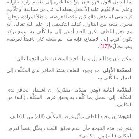
أما الدليل الأول فهو: «إن مَنْ دعا غيره إلى طعام وأراد تناوله،
وعلم أنه لا يُقْدِم عليه إلاّ بفعلٍ يفعله الداعي من سياسة أو تأدُّب،
فإنه متى لم يفعل ذلك كان ناقضاً لغرضه، مبطلاً لمراده، وجارياً
مجرى منعه من التناول. كذلك التكليف، إذا علم الله تعالى أنه
مع فعل اللطف يكون العبد أدعى إلى ما كُلِّف به، ومع تركه
يكون أقرب إلى الامتناع، فإنه متى لم يفعله كان ناقضاً لغرضه،
)
(
وهو محالٌ»
[17]
.
يمكن بيان هذا الدليل من الناحية المنطقية على النحو التالي:
المقدّمة الأولى
: مع وجود اللطف يشتدّ الحافز لدى المكلَّف إلى
العمل بما كُلِّف به.
المقدّمة الثانية
(وهي مقدّمة مقدّرة): إن اشتداد الحافز لدى
المكلَّف إلى العمل بما كُلِّف به يحقق غرض المكلِّف (الله) من
التكليف.
النتيجة
: إن وجود اللطف يمثِّل غرض المكلِّف (الله) من التكليف.
ينتج عن هذه النتيجة «أن عدم تحقّق اللطف يمثِّل نقضاً لغرض
المكلِّف (الله) من التكليف».