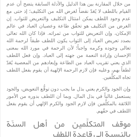
من خلال المقارنة بين هذا الدليل والأدلة السابقة يتضح أن عدم
القيام باللطف لا يُعَدّ نقضاً لغرض الله من التكليف؛ إذ حتى مع
عدم وجود اللطف يمكن امتثال التكليف والتعريض للثواب. إن
الغرض من التكليف هو تحقّق طاعة وعصيان العباد في عالم
الإمكان، وإن التعريض للثواب من ثمراته. فإذا كان الله تعالى
بصدد تعريض العباد إلى الثواب يكون اللطف طبقاً لرحمة الله
تعالى وجوده وكرمه واجباً؛ لأن الرحمة في مورد الله بمعنى
الإحسان وإرادة النعمة من جهته إلى العباد. وإن فعل اللطف
الذي يعني تقريب العباد من الطاعة وإبعادهم من المعصية يُعَدّ
لطفاً بهم، وعليه فإن لازم الرحمة الإلهية أن يقوم بفعل اللطف
تجاه المكلَّفين.
وإن الجود والكرم يعني بذل ما يجب دون توقُّع التعويض، والجود
يستعمل غالباً في بذل المال. وبما أن اللطف بدوره من الأمور
اللائقة بالمكلَّفين فإن لازم الجود والكرم الإلهي أن يقوم بفعل
اللطف في حقّهم.
موقف المتكلِّمين من أهل السنّة
بالنسبة إلى قاعدة اللطف