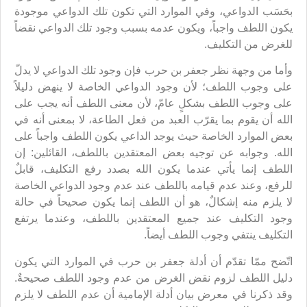
بحَسَب الدواعي، وفي الموارد التي تكون تلك الدواعي موجودة
يكون اللطف واجباً، ويكون عدمه بسبب وجود تلك الدواعي نقضاً
للغرض من التكليف.
وأما من وجهة نظر جعفر بن حرب فإن وجود تلك الدواعي لا يدلّ
على وجوب اللطف؛ لأن وجود الدواعي الخاصة لا ينهض دليلاً
على وجوب اللطف بشكلٍ عامّ، لأن معنى اللطف أنه يجب على
الله أن يقوم بما يقرّب العبد من فعل الطاعة، لا بمعنى أنه في
بعض الموارد الخاصة حيث يوجد الداعي يكون اللطف واجباً على
الله. وجوابه عن توجيه بعض المعتقدين باللطف، القائلين: إن
اللطف إنما يأتي عندما يكون الله بصدد رفع التكليف، قابلٌ
للرفع، وعند عدم قيامه باللطف عند عدم وجود الدواعي الخاصة
لا يلزم منه إشكالٌ، هو أن اللطف إنما يكون صحيحاً في حالة
وجود التكليف عند جميع المعتقدين باللطف، وعندما يرتفع
التكليف ينتفي وجوب اللطف أيضاً.
اتّضح ممّا تقدّم أن أدلة جعفر بن حرب في الموارد التي يكون
دليل اللطف لزوم نقض الغرض من عدم وجود اللطف صحيحةٌ.
وقد ذكرنا في معرض بيان أدلة الإمامية أن عدم اللطف لا يلزم