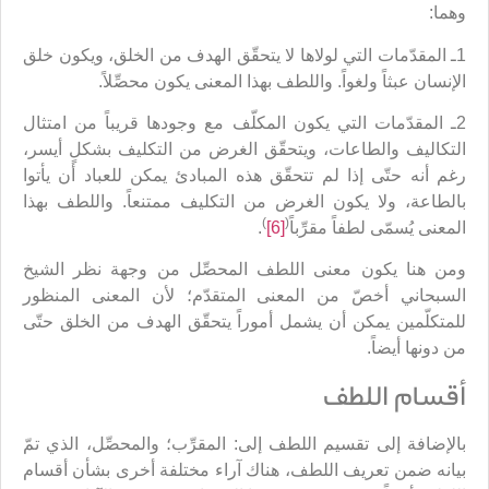
وهما:
1ـ المقدّمات التي لولاها لا يتحقّق الهدف من الخلق، ويكون خلق
الإنسان عبثاً ولغواً. واللطف بهذا المعنى يكون محصِّلاً.
2ـ المقدّمات التي يكون المكلّف مع وجودها قريباً من امتثال
التكاليف والطاعات، ويتحقّق الغرض من التكليف بشكلٍ أيسر،
رغم أنه حتّى إذا لم تتحقّق هذه المبادئ يمكن للعباد أن يأتوا
بالطاعة، ولا يكون الغرض من التكليف ممتنعاً. واللطف بهذا
)
(
المعنى يُسمّى لطفاً مقرِّباً
[6]
.
ومن هنا يكون معنى اللطف المحصِّل من وجهة نظر الشيخ
السبحاني أخصّ من المعنى المتقدّم؛ لأن المعنى المنظور
للمتكلّمين يمكن أن يشمل أموراً يتحقّق الهدف من الخلق حتّى
من دونها أيضاً.
أقسام اللطف
بالإضافة إلى تقسيم اللطف إلى: المقرِّب؛ والمحصِّل، الذي تمّ
بيانه ضمن تعريف اللطف، هناك آراء مختلفة أخرى بشأن أقسام