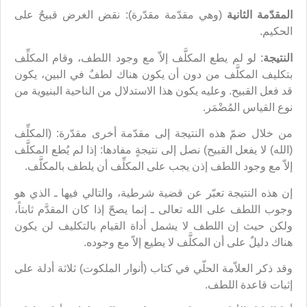
المقدّمة الثانية
(وهي مقدّمة مقدّرة): نقض الغرض قبيحٌ على
الحكيم.
النتيجة
: لو لم يطع المكلَّف إلاّ مع وجود اللطف، وقام المكلِّف
بتكليف المكلَّف من دون أن يكون هناك لطفٌ في البين، يكون
قد فعل القبيح. وعليه يكون هذا الاستدلال من الناحية البنيوية من
نوع القياس المُضْمَر.
من خلال ضمّ هذه النتيجة إلى مقدّمة أخرى مقدّرة: (المكلِّف
(الله) لا يفعل القبيح) نصل إلى نتيجةٍ مفادها: إذا لم يُطع المكلَّف
إلاّ مع وجود اللطف إذن يجب على المكلِّف أن يلطف بالمكلَّف.
إن هذه النتيجة تعبّر عن قضية شرطية، والتالي فيها ـ الذي هو
وجوب اللطف على الله تعالى ـ إنما يصحّ إذا كان المقدَّم ثابتاً،
ولكن حيث إن اللطف لا يشمل أداة القيام بالتكليف لن يكون
هناك دليلٌ على أن المكلَّف لا يطيع إلاّ مع وجوده.
وقد ذكر العلاّمة الحلّي في كتاب (أنوار الملكوت) ثلاثة أدلة على
إثبات قاعدة اللطف.