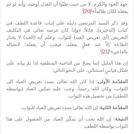
جهة الجود والكرم، لا من حيث ظنّوا أن العدل أوجبه، وأنه لو لم
)
(
يفعله لكان ظالماً»
[20]
.
وقد ذكر السيد المرتضى دليله على إثبات قاعدة اللطف في
كتاب (الذخيرة)، قائلاً: «وإذا كان غرضه تعالى في التكليف
التعريض (أي تعريض العبد) للثواب، وعلم أنه (العبد) لا يختار
الطاعة إلاّ عند فعلٍ يفعله، فيجب أن يفعله؛ لاتصاله
)
(
بالداعي»
[21]
.
إن هذا الدليل إنما يصحّ من الناحية المنطقية إذا تمّ بيانه على
شكل قياسٍ استثنائي، على النحو التالي:
المقدّمة الأولى
: إذا كان الله تعالى بصدد تعريض العباد إلى
الثواب، وكان الله رحيماً، وجب عليه تمكين العباد (بواسطة
اللطف) من تحصيل هذه الثواب.
المقدّمة الثانية
: إن الله تعالى بصدد تعريض العباد للثواب.
النتيجة
: إن الله يجب أن يمكّن العباد من الحصول على هذا
الثواب بواسطة اللطف.