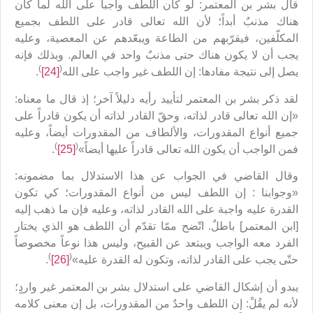
قال بشر بن المعتمر: لو كان اللطف واجباً على الله لما كان
هناك مذنبٌ أبداً؛ لأن الله تعالى قادر على اللطف بجميع
المكلّفين، فيقرّبهم من الطاعة ويبعّدهم عن المعصية، وعليه
يجب أن لا يكون هناك حتى مذنبٌ واحد في العالم. وبذلك فإنه
)
(
يصل إلى نتيجة مفادها: إن اللطف غير واجب على الله
[24]
.
لقد ذكر بشر بن المعتمر لتأييد رأيه دليلاً آخر؛ إذ قال ما معناه:
«إن الله تعالى قادر لذاته، وحقّ القادر لذاته أن يكون قادراً على
جميع أنواع المقدورات، والألطاف من المقدورات أيضاً، وعليه
)
(
فمن الواجب أن يكون الله تعالى قادراً عليها أيضاً»
[25]
.
وقال القاضي في الجواب عن هذا الاستدلال بما مضمونه:
«وجوابنا : إن اللطف ليس من أنواع المقدورات؛ كي تكون
القدرة عليه واجبة على الله القادر لذاته، وعليه فإن ما ذهب إليه
[ابن المعتمر] باطلٌ. اتّضح ممّا تقدّم أن اللطف هو الذي يختار
الفرد معه الواجب ويبتعد عن القبيح، وليس هذا نوعاً مخصوصاً
)
(
حتّى يجب على القادر لذاته، وتكون له القدرة عليه»
[26]
.
يبدو أن إشكال القاضي على استدلال بشر بن المعتمر غير واردٍ؛
لأنه لم يقُلْ: إن اللطف واحدٌ من المقدورات، بل إن معنى كلامه