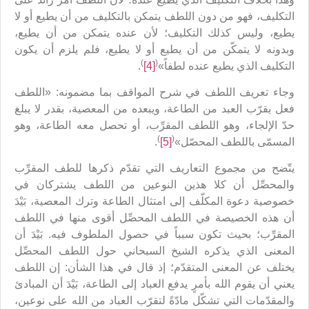
التكليف، فهو من دون اللطف يتمكن بالتكليف من أن يطيع أو لا
يطيع، وليس كذلك التكليف؛ لأن عنده يتمكن من أن يطيع،
وبدونه لا يتمكّن من أن يطيع أو لا يطيع، فلم يلزم أن يكون
)
(
التكليف الذي يطيع عنده لطفاً»
[4]
.
وجاء تعريف اللطف في شرح المواقف بما مضمونه: «اللطف
فعل يقرّب العبد من الطاعة، ويبعده من المعصية، بقدر لا يبلغ
حدّ الإلجاء، وهو اللطف المقرِّب، أو تحصل معه الطاعة، وهو
)
(
المسمّى باللطف المحصّل»
[5]
.
يتّضح من مجموع التعاريف التي تقدّم ذكرها للطف المقرِّب
والمحصِّل أن كلا هذين النوعين من اللطف يشتركان في
خصوصية دعوة المكلّف إلى امتثال الطاعة وترك المعصية، بَيْدَ
أن هذه الخصيصة في اللطف المحصِّل أقوى منها في اللطف
المقرِّب؛ بحيث تكون سبباً في حصول الملطوف فيه. بَيْدَ أن
المعنى الذي يذكره الشيخ السبحاني حول اللطف المحصِّل
يختلف عن المعنى المتقدّم؛ إذ قال في هذا الشأن: إن اللطف
يعني أن يقوم الله بأمرٍ يدفع العباد إلى الطاعة، بَيْدَ أن المبادئ
والمقدّمات التي تشكّل مادّةً لتقرّب العباد من الله على نوعين،