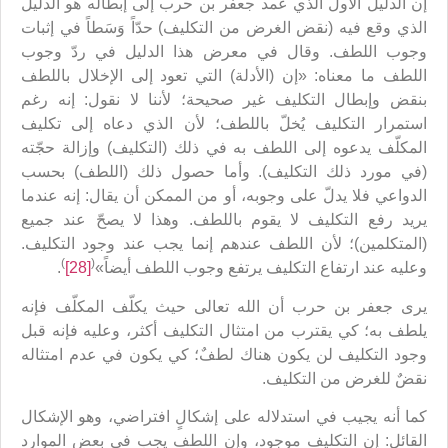
إن الدليل الأول الذي عمد جعفر بن حرب إلى إبطاله هو الدليل
الذي وقع فيه (نقض الغرض من التكليف) حدّاً وَسَطاً في إثبات
وجوب اللطف. وقال في معرض هذا الدليل في ردّ وجوب
اللطف ما معناه: «إن (الأدلة) التي تعود إلى الإخلال باللطف
بنقض وإبطال التكليف غير صحيحة؛ لأننا لا نقول: إنه رغم
استمرار التكليف يُخلّ باللطف؛ لأن الذي دعاه إلى تكليف
المكلّف يدعوه إلى اللطف به في ذلك (التكليف) وإزالة حجّته
(في مورد ذلك التكليف). وأما حصول ذلك (اللطف) بحسب
الدواعي فلا يدلّ على وجوبه، أو من الممكن أن يقال: إنه عندما
يريد رفع التكليف لا يقوم باللطف. وهذا لا يصحّ عند جميع
(المتكلمين)؛ لأن اللطف عندهم إنما يجب عند وجود التكليف.
)
(
وعليه عند ارتفاع التكليف يرتفع وجوب اللطف أيضاً»
[28]
.
يرى جعفر بن حرب أن الله تعالى حيث يكلّف المكلّف فإنه
يلطف به؛ كي يقترب من امتثال التكليف أكثر، وعليه فإنه قبل
وجود التكليف لن يكون هناك لطفٌ؛ كي يكون في عدم امتثاله
نقضٌ للغرض من التكليف.
كما أنه يجيب في استدلاله على إشكالٍ افتراضي، وهو الإشكال
القائل: إن التكليف موجود، وإن اللطف يجب في بعض الموارد