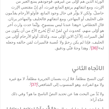
الورثة الذين هم أَوْلى من غيرهم، فوجودهم يمنع الغير من
الإرث، ومع انتفائهم يرتفع المانع فيرث، أي إنّ مقتضي الإرث
حاصلٌ، ولكن لا يؤثِّر في حال وجود المانع، فأولو الأرحام يقدَّمون
على الحليف أو المهاجر، ومع انتفائهم فالحليف والمهاجر يرثان.
قال الجصّاص: «وهذا عندنا ليس بمنسوخٍ، وإنَّما حدث وارث آخر
هو أَوْلى منهم، كحدوث ابنٍ لمَنْ له أخٌ يُخرج الأخ من أن يكون من
أهل الميراث، إلاّ أنّ الابن أَوْلى منه، وكذلك أولو الأرحام أَوْلى من
الحليف، فإذا لم يكن رحمٌ ولا عُصبة فالميراث لمَن حالفه وجعله
)
(
له»
[36]
. وهذا وجهٌ فنِّي ودقيق.
الاتّجاه الثاني
كون النسخ مطلقاً. فلا إرث بضمان الجريرة مطلقاً، لا مع غيره
)
(
ولا مع انفراده. وهو المنسوب إلى الشافعي
[37]
.
ولا بُدَّ من البحث هنا عن تحديد النصّ الناسخ ما هو؟ وفي ذلك
عدّة آراء: