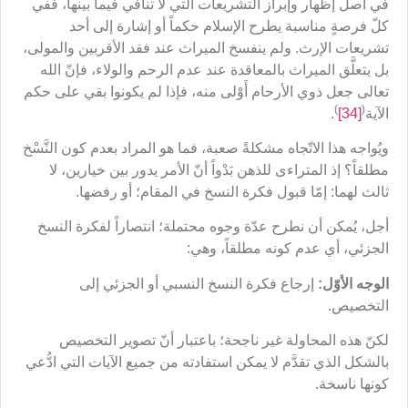
في أصل إظهار وإبراز التشريعات التي لا تنافي فيما بينها، ففي
كلّ فرصةٍ مناسبة يطرح الإسلام حكماً أو إشارة إلى أحد
تشريعات الإرث. ولم ينفسخ الميراث عند فقد الأقربين والمولى،
بل يتعلَّق الميراث بالمعاقدة عند عدم الرحم والولاء، فإنّ الله
تعالى جعل ذوي الأرحام أَوْلى منه، فإذا لم يكونوا بقي على حكم
)
(
الآية
[34]
.
ويُواجه هذا الاتّجاه مشكلةً صعبة، فما هو المراد بعدم كون النَّسْخ
مطلقاً؟ إذ المتراءى للذهن بَدْواً أنّ الأمر يدور بين خيارين، لا
ثالث لهما: إمّا قبول فكرة النسخ في المقام؛ أو رفضها.
أجل، يُمكن أن نطرح عدّة وجوه محتملة؛ انتصاراً لفكرة النسخ
الجزئي، أي عدم كونه مطلقاً، وهي:
الوجه الأوّل:
إرجاع فكرة النسخ النسبي أو الجزئي إلى
التخصيص.
لكنّ هذه المحاولة غير ناجحة؛ باعتبار أنّ تصوير التخصيص
بالشكل الذي تقدَّم لا يمكن استفادته من جميع الآيات التي ادُّعي
كونها ناسخة.