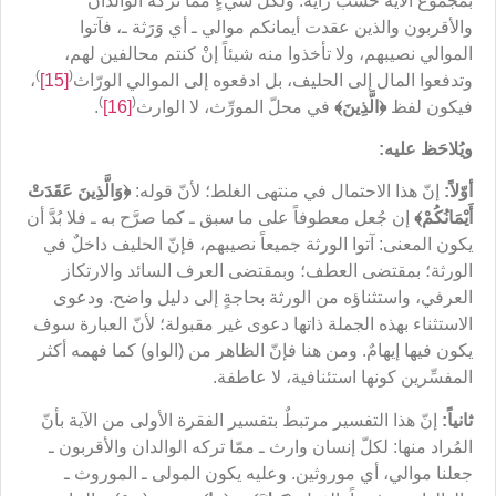
بمجموع الآية حَسْب رأيه: ولكلِّ شيءٍ ممّا تركه الوالدان
والأقربون والذين عقدت أيمانكم موالي ـ أي وَرَثة ـ، فآتوا
الموالي نصيبهم، ولا تأخذوا منه شيئاً إنْ كنتم محالفين لهم،
)
(
وتدفعوا المال إلى الحليف، بل ادفعوه إلى الموالي الورّاث
[15]
،
)
(
فيكون لفظ
﴿
الَّذِينَ
﴾
في محلّ المورِّث، لا الوارث
[16]
.
ويُلاحَظ عليه:
أوّلاً:
إنّ هذا الاحتمال في منتهى الغلط؛ لأنّ قوله:
﴿
وَالَّذِينَ عَقَدَتْ
أَيْمَانُكُمْ
﴾
إن جُعل معطوفاً على ما سبق ـ كما صرَّح به ـ فلا بُدَّ أن
يكون المعنى: آتوا الورثة جميعاً نصيبهم، فإنّ الحليف داخلٌ في
الورثة؛ بمقتضى العطف؛ وبمقتضى العرف السائد والارتكاز
العرفي، واستثناؤه من الورثة بحاجةٍ إلى دليل واضح. ودعوى
الاستثناء بهذه الجملة ذاتها دعوى غير مقبولة؛ لأنّ العبارة سوف
يكون فيها إيهامٌ. ومن هنا فإنّ الظاهر من (الواو) كما فهمه أكثر
المفسِّرين كونها استئنافية، لا عاطفة.
ثانياً:
إنّ هذا التفسير مرتبطٌ بتفسير الفقرة الأولى من الآية بأنّ
المُراد منها: لكلّ إنسان وارث ـ ممّا تركه الوالدان والأقربون ـ
جعلنا موالي، أي موروثين. وعليه يكون المولى ـ الموروث ـ