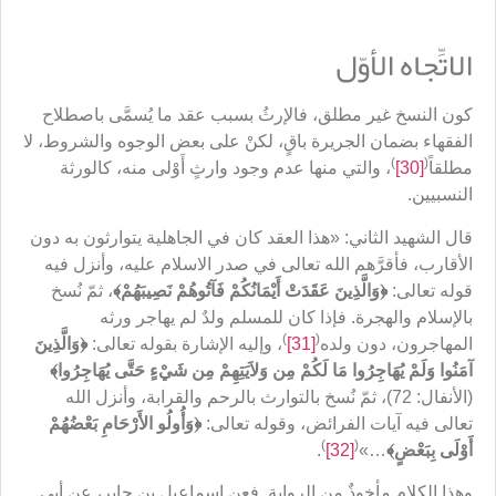
الاتِّجاه الأوّل
كون النسخ غير مطلق، فالإرثُ بسبب عقد ما يُسمَّى باصطلاح
الفقهاء بضمان الجريرة باقٍ، لكنْ على بعض الوجوه والشروط، لا
)
(
مطلقاً
[30]
، والتي منها عدم وجود وارثٍ أَوْلى منه، كالورثة
النسبيين.
قال الشهيد الثاني: «هذا العقد كان في الجاهلية يتوارثون به دون
الأقارب، فأقرَّهم الله تعالى في صدر الاسلام عليه، وأنزل فيه
قوله تعالى:
﴿
وَالَّذِينَ عَقَدَتْ أَيْمَانُكُمْ فَآتُوهُمْ نَصِيبَهُم
ْ﴾
، ثمّ نُسخ
بالإسلام والهجرة. فإذا كان للمسلم ولدٌ لم يهاجر ورثه
)
(
المهاجرون، دون ولده
[31]
، وإليه الإشارة بقوله تعالى:
﴿
وَالَّذِينَ
آمَنُوا وَلَمْ يُهَاجِرُوا مَا لَكُمْ مِن وَلاَيَتِهِمْ مِن شَيْءٍ حَتَّى يُهَاجِرُوا
﴾
(الأنفال: 72)، ثمّ نُسخ بالتوارث بالرحم والقرابة، وأنزل الله
تعالى فيه آيات الفرائض، وقوله تعالى:
﴿
وَأُولُو الأَرْحَامِ بَعْضُهُمْ
)
(
أَوْلَى بِبَعْضٍ
﴾
…»
[32]
.
وهذا الكلام مأخوذٌ من الرواية. فعن إسماعيل بن جابر، عن أبي