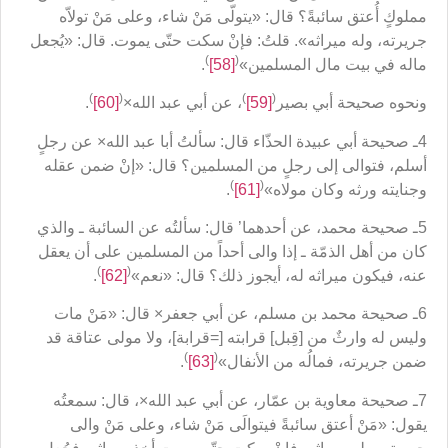
مملوكٍ أُعتق سائبةً؟ قال: «يتولّى مَنْ شاء، وعلى مَنْ تولاّه
جريرته، وله ميراثه». قلتُ: فإنْ سكت حتّى يموت. قال: «يُجعل
)
(
ماله في بيت مال المسلمين»
[58]
.
)
(
)
(
ونحوه صحيحة أبي بصير
[59]
، عن أبي عبد الله×
[60]
.
4ـ صحيحة أبي عبيدة الحذّاء قال: سألتُ أبا عبد الله× عن رجلٍ
أسلم، فتوالى إلى رجلٍ من المسلمين؟ قال: «إنْ ضمن عقله
)
(
وجنايته ورثه وكان مولاه»
[61]
.
5ـ صحيحة محمد، عن أحدهما’ قال: سألتُه عن السائبة ـ والذي
كان من أهل الذمّة ـ إذا والى أحداً من المسلمين على أن يعقل
)
(
عنه، فيكون ميراثه له، أيجوز ذلك؟ قال: «نعم»
[62]
.
6ـ صحيحة محمد بن مسلم، عن أبي جعفر× قال: «مَنْ مات
وليس له وارثٌ من [قِبل] قرابته [=قرابة]، ولا مولى عتاقة قد
)
(
ضمن جريرته، فمالُه من الأنفال»
[63]
.
7ـ صحيحة معاوية بن عمّار، عن أبي عبد الله×، قال: سمعتُه
يقول: «مَنْ أعتق سائبةً فيتوالَى مَنْ شاء، وعلى مَنْ والى