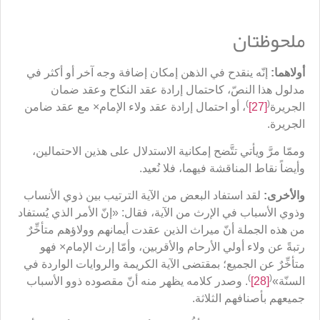
ملحوظتان
أولاهما:
إنّه ينقدح في الذهن إمكان إضافة وجه آخر أو أكثر في
مدلول هذا النصّ، كاحتمال إرادة عقد النكاح وعقد ضمان
)
(
الجريرة
[27]
، أو احتمال إرادة عقد ولاء الإمام× مع عقد ضامن
الجريرة.
وممّا مرَّ ويأتي تتَّضح إمكانية الاستدلال على هذين الاحتمالين،
وأيضاً نقاط المناقشة فيهما، فلا نُعيد.
والأخرى:
لقد استفاد البعض من الآية الترتيب بين ذوي الأنساب
وذوي الأسباب في الإرث من الآية، فقال: «إنّ الأمر الذي يُستفاد
من هذه الجملة أنّ ميراث الذين عقدت أيمانهم وولاؤهم متأخِّرٌ
رتبةً عن ولاء أولي الأرحام والأقربين، وأمّا إرث الإمام× فهو
متأخِّرٌ عن الجميع؛ بمقتضى الآية الكريمة والروايات الواردة في
)
(
السنّة»
[28]
. وصدر كلامه يظهر منه أنّ مقصوده ذوو الأسباب
جميعهم بأصنافهم الثلاثة.