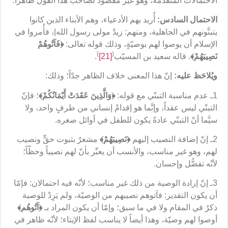
الاحتمالات المتقدِّمة، وهو غير مقصود لصاحب هذا القول ظاهراً.
الاحتمال السادس:
أُريد بهم الأدعياء، وهم الأبناء الذين كانوا
يتبنَّونهم في الجاهلية، ومنهم: زيدٌ مولى رسول الله|، فأُمروا في
الإسلام أن يوصوا لهم بوصيّةٍ، وذلك قوله تعالى:
﴿
فَآتُوهُمْ
)
(
نَصِيبَهُم
ْ﴾
. قاله سعيد بن المسيّب
[21]
.
ويُلاحَظ عليه:
إنّ هذا المعنى خلاف الظاهر جدّاً؛ وذلك:
1ـ عدم مناسبة التبنّي مع قوله:
﴿
وَالَّذِينَ عَقَدَتْ أَيْمَانُكُمْ
﴾
؛ فإنّ
التبنّي ليس عقداً، وإنَّما هو إقدامٌ إنساني من طرفٍ واحد، ولا
سيَّما أنّ التبنّي عادةً يكون للطفل في أوائل صغره.
2ـ إنّ إضافة النصيب إليهم
﴿
نَصِيبَهُم
ْ﴾
مشعرٌ بثبوت حقٍّ ونصيب
لهم، وهو غير مناسب، والأنسب أن يعبِّر بأنّ لهم نصيباً وحظّاً؛
لأنّه تفضُّل وإحسان.
3ـ إنّ إرادة الوصية من ذلك غير مناسب؛ لأنّه فيه احتمالان: فإمّا
أن يكون التقدير: فآتوهم نصيبهم من الوصيّة، ولم يَرِدْ للوصية
ذكرٌ في المقام ولا في ما سبق؛ وإمّا أن يكون المراد بـ
﴿
آتُوهُم
﴾
أوصوا لهم وصيّة، وهذا أيضاً لا يناسب لفظ الإيتاء؛ لأنّه ظاهر في