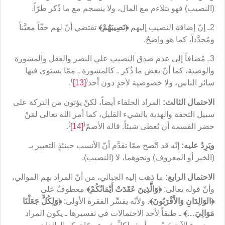
(النصيب) فهو يتلاءم مع المال، ولا ينسجم مع ما ذُكر طرّاً.
2ـ إنّ إضافة النصيب إليهم
﴿
نَصِيبَهُم
ْ﴾
تقتضي أنّ لهم حقّاً معيَّناً
ومُحدَّداً، كما هو واضحٌ.
3ـ مُضافاً إلى عدم صدق النصيب على النصر والعقل والمشورة
والوصية، كما أنّ بعض ما ذُكر ـ كالمشورة ـ ممّا يستوي فيها
)
(
سائر الناس، ولا خصوصية لأحدٍ دون أحد
[13]
.
الاحتمال الثالث:
المراد الحلفاء أيضاً، لكنْ يؤتون من التركة على
سبيل التحفة والهدية بالشيء القليل، كما أمر الله تعالى لمَنْ
)
(
حضر القسمة أن يُعطى شيئاً. قاله الأصمّ
[14]
.
ويَرِدُ عليه:
إنّه قد اتَّضح ممّا تقدَّم أنّ الأنسب حينئذٍ التعبير بـ
(الخير أو المعروف) ونحوهما، لا (النصيب).
الاحتمال الرابع:
ما ذهب إليه الجبائي، من أنّ المراد بهم الموالي،
وأنّ قوله تعالى:
﴿
وَالَّذِينَ عَقَدَتْ أَيْمَانُكُمْ
﴾
معطوفٌ على
﴿
الوَالِدَانِ وَالأَقْرَبُونَ
﴾
. ولأنّه يفسِّر الفقرة الأولى:
﴿
وَلِكُلٍّ جَعَلْنَا
مَوَالِيَ…
﴾
ـ طبقاً لأحد الاحتمالات في تفسيرها ـ يكون المراد