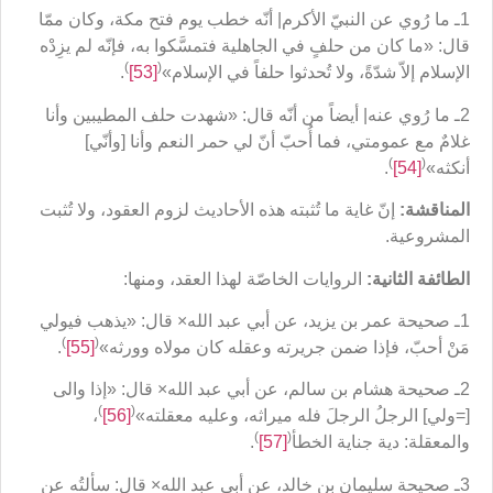
1ـ ما رُوي عن النبيّ الأكرم| أنّه خطب يوم فتح مكة، وكان ممّا
قال: «ما كان من حلفٍ في الجاهلية فتمسَّكوا به، فإنّه لم يزِدْه
)
(
الإسلام إلاّ شدّةً، ولا تُحدثوا حلفاً في الإسلام»
[53]
.
2ـ ما رُوي عنه| أيضاً من أنّه قال: «شهدت حلف المطيبين وأنا
غلامٌ مع عمومتي، فما أُحبّ أنّ لي حمر النعم وأنا [وأنّي]
)
(
أنكثه»
[54]
.
المناقشة:
إنّ غاية ما تُثبته هذه الأحاديث لزوم العقود، ولا تُثبت
المشروعية.
الطائفة الثانية:
الروايات الخاصّة لهذا العقد، ومنها:
1ـ صحيحة عمر بن يزيد، عن أبي عبد الله× قال: «يذهب فيولي
)
(
مَنْ أحبّ، فإذا ضمن جريرته وعقله كان مولاه وورثه»
[55]
.
2ـ صحيحة هشام بن سالم، عن أبي عبد الله× قال: «إذا والى
)
(
[=ولي] الرجلُ الرجلَ فله ميراثه، وعليه معقلته»
[56]
،
)
(
والمعقلة: دية جناية الخطأ
[57]
.
3ـ صحيحة سليمان بن خالد، عن أبي عبد الله× قال: سألتُه عن