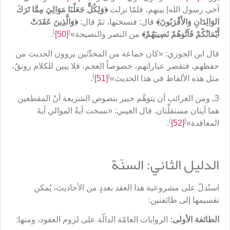
آخى رسول الله| بينهم، فلمّا نزلت
﴿
وَلِكُلٍّ جَعَلْنَا مَوَالِيَ مِمَّا تَرَكَ
الوَالِدَانِ وَالأَقْرَبُونَ
﴾
قال: فنسختها، ثمّ قال:
﴿
وَالَّذِينَ عَقَدَتْ
)
(
أَيْمَانُكُمْ فَآتُوهُمْ نَصِيبَهُم
ْ﴾
من النصر والنصيحة»
[50]
.
قال ابن الجوزي: «كان جماعة من المحدِّثين يروون الحديث من
حفظهم، فتقصر عباراتهم، خصوصاً العجم، فلا يبين للكلام رونقٌ،
)
(
مثل هذه الألفاظ في هذا الحديث»
[51]
.
3ـ ومن الغرائب أن يتوهَّم خبير بنصوص الشريعة أنّ المقطعين
هما آيتان مستقلِّتان. قال العيني: «نسخت آيةُ الموالي آيةَ
)
(
المعاقدة»
[52]
.
الدليل الثاني: السنّة
استُدلّ على مشروعية هذا العقد بعددٍ من الأحاديث، يُمكن
تقسيمها إلى طائفتين:
الطائفة الأولى:
الروايات العامّة الدالّة على لزوم العقود، ومنها: