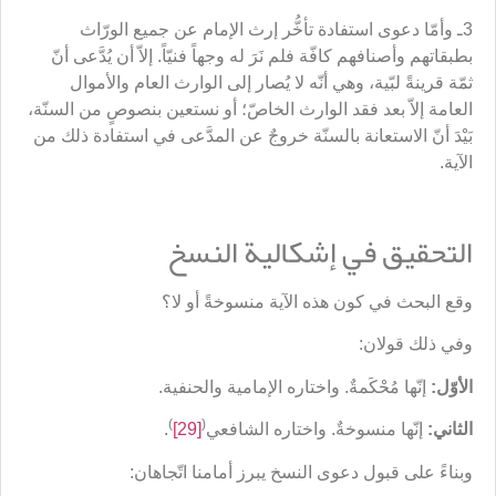
3ـ وأمّا دعوى استفادة تأخُّر إرث الإمام عن جميع الورّاث
بطبقاتهم وأصنافهم كافّة فلم نَرَ له وجهاً فنيّاً. إلاّ أن يُدَّعى أنّ
ثمّة قرينةً لبّية، وهي أنّه لا يُصار إلى الوارث العام والأموال
العامة إلاّ بعد فقد الوارث الخاصّ؛ أو نستعين بنصوصٍ من السنّة،
بَيْدَ أنّ الاستعانة بالسنّة خروجٌ عن المدَّعى في استفادة ذلك من
الآية.
التحقيق في إشكالية النسخ
وقع البحث في كون هذه الآية منسوخةً أو لا؟
وفي ذلك قولان:
الأوّل:
إنّها مُحْكَمةٌ. واختاره الإمامية والحنفية.
)
(
الثاني:
إنّها منسوخةٌ. واختاره الشافعي
[29]
.
وبناءً على قبول دعوى النسخ يبرز أمامنا اتّجاهان: