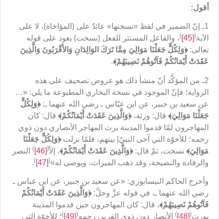
أقول:
1ـ إنّ الضمير في لفظ «نسختها» عائدٌ على (المؤاخاة)، لا على
)
(
الآية
[45]
، والفاعل المستتر للفعل (نسخت) يعود على قوله
تعالى:
﴿
وَلِكُلٍّ جَعَلْنَا مَوَالِيَ مِمَّا تَرَكَ الوَالِدَانِ وَالأَقْرَبُونَ وَالَّذِينَ
عَقَدَتْ أَيْمَانُكُمْ فَآتُوهُمْ نَصِيبَهُم
ْ﴾
.
2ـ من المؤكَّد أنّ منشأ ذلك هو عروض تصحيف على هذه
الرواية؛ فإنّ الموجود في نسخة البخاري المطبوعة ما يلي: «…
عن سعيد بن جبير، عن ابن عبّاس ـ رضي الله عنهما ـ:
﴿
وَلِكُلٍّ
جَعَلْنَا مَوَالِيَ
﴾
قال: ورثة،
﴿
وَالَّذِينَ عَقَدَتْ أَيْمَانُكُمْ
﴾
قال: كان
المهاجرون لمّا قدموا المدينة يرث المهاجر الأنصاري دون ذوي
رحمه؛ للأخوّة التي آخى النبيّ| بينهم، فلمّا نزلت
﴿
وَلِكُلٍّ جَعَلْنَا
)
(
مَوَالِيَ
﴾
نسخت، ثمّ قال:
﴿
وَالَّذِينَ عَقَدَتْ أَيْمَانُكُمْ
﴾
، إلاّ
[46]
النصر
)
(
والرفادة والنصيحة، وقد ذهب الميراث، ويوصى له»
[47]
.
وأخرج الحاكم النيسابوري: «عن سعيد بن جبير، عن ابن عباس ـ
رضي الله عنهما ـ، في قوله عزَّ وجلَّ:
﴿
وَالَّذِينَ عَقَدَتْ أَيْمَانُكُمْ
فَآتُوهُمْ نَصِيبَهُمْ
﴾
، قال: كان المهاجرون حين قدموا المدينة
)
(
)
(
يورث
[48]
الأنصار دون ذوي القربى رحمه
[49]
؛ للأخوّة التي