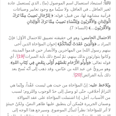
ثالثاً:
استبعاد استعمال اسم الموصول (ما) ـ الذي يُستعمل عادة
لغير العاقل ـ في العاقل، ولا سيَّما مع وجود تعابير وصياغات
قرآنية مشابهة لها، من قبيل: قوله:
﴿
لِلرِّجَالِ نَصِيبٌ مِمَّا تَرَكَ
الْوَالِدَانِ وَالأَقْرَبُونَ وَلِلنِّسَاءِ نَصِيبٌ مِمَّا تَرَكَ الْوَالِدَانِ
وَالأَقْرَبُونَ
…
﴾
(النساء: 7).
الاحتمال الخامس:
وهو في حقيقته تضييق للاحتمال الأوّل؛ فإنّ
المراد بـ
﴿
وَالَّذِينَ عَقَدَتْ أَيْمَانُكُمْ
﴾
إخوان المؤاخاة الذين آخى
بينهم رسول الله| من المهاجرين والأنصار حين قدموا المدينة،
)
(
وكانوا يتوارثون بذلك بينهم، ثمّ نُسخ ذلك بآية الميراث
[19]
، أي
قوله تعالى:
﴿
وَأُولُو الأَرْحَامِ بَعْضُهُم أَوْلَى بِبَعْضٍ فِي كِتَابِ اللهِ
﴾
.
وهو مرويٌّ عن عبد الله بن عبّاس، وقد ذهب إلى أنّه نُسخ بعد
)
(
ذلك بآية الفرائض
[20]
.
ويُلاحَظ عليه:
إنّ المؤاخاة من حيث هي ليست عَقْداً، وإنّما هي
التزامٌ أخلاقي، حتّى لو وصل إلى حدّ الوجوب واللزوم؛ لسبب
من الأسباب. أجل، إذا اشتملت المؤاخاة على عقد الموالاة
وضمان الجريرة فيُمكن أن ينطبق عليها ظاهر النصّ، ولكنْ حينئذٍ
لا أثر للمؤاخاة؛ نظراً لتبدُّل الموضوع. وسيرجع هذا الوجه إلى