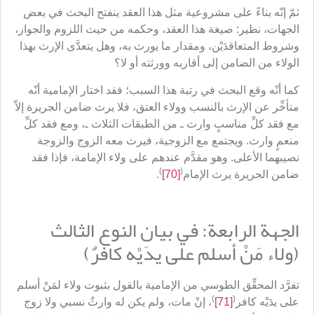
ثمّ إنّه بناءً على مشروعية مثل هذا العقد ينفتح البحث في بعض
الجهات، نظير: صيغة هذا العقد، وحكمه من حيث اللزوم والجواز،
وشروط المتعاقدَيْن، ومقدار ما يورث به، وهل يتعدَّى الإرث بهذا
الولاء من الضامن إلى أقاربه وورثته أو لا؟
كما أنّه وقع البحث في رتبة هذا السبب؛ فقد اختار الإمامية أنّه
متأخِّر عن الإرث بالنسب وولاء العتق، فلا يرث ضامن الجريرة إلاّ
مع فقد كلِّ مناسبٍ وارث ـ من الطبقات الثلاث ـ، ومع فقد كلِّ
منعمٍ وارث. ويجتمع مع الزوجية، فيرث معه الزوج والزوجة
نصيبهما الأعلى. وهو مقدَّم عندهم على ولاء الإمامة، فإذا فقد
)
(
ضامن الجريرة يرث الإمام
[70]
.
الجهة الرابعة: في بيان النوع الثالث
(ولاء مَنْ أسلم على يدَيْه كافرٌ)
تفرَّد المحقِّق الطوسي من الإمامية بالقول بثبوت ولاء لمَنْ أسلم
)
(
على يدَيْه كافر
[71]
، إنْ مات، ولم يكن له وارثٌ نسبي ولا زوج