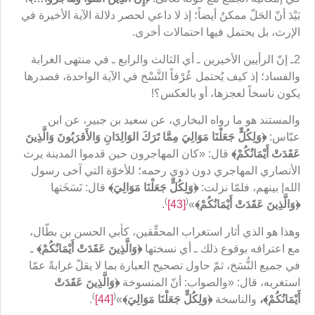
بَيْدَ أنّ الحَلّ ممكنٌ أيضاً؛ إذ لا داعي لحصر دلالة الآية الأخيرة في
الإرث، بل يحتمل فيها احتمالات أخرى.
2ـ إنّ الرأيين الأخيرين ـ أي الثالث والرابع ـ في منتهى الغرابة
والفساد؛ إذ كيف يُحتمل عُرْفاً النَّسْخ في الآية الواحدة، فصدرها
يكون ناسخاً لعجزها، أو بالعكس؟!
والمستند هو ما رواه البخاري، عن سعيد بن جبير، عن ابن
عبّاس:
﴿
وَلِكُلٍّ جَعَلْنَا مَوَالِيَ مِمَّا تَرَكَ الوَالِدَانِ وَالأَقرَبُونَ وَالَّذِينَ
عَقَدَتْ أَيْمَانُكُمْ
﴾
قال: «كان المهاجرون حين قدموا المدينة يرث
الأنصاري المهاجري دون ذوي رحمه؛ للأخوّة التي آخى رسول
الله| بينهم، فلمّا نزلت:
﴿
وَلِكُلٍّ جَعَلْنَا مَوَالِيَ
﴾
قال: نَسَخَتها
)
(
﴿
وَالَّذِينَ عَقَدَتْ أَيْمَانُكُمْ
﴾
»
[43]
.
وهذا هو الذي أثار استغراب المحقِّقين، كأبي الحسن بن بطّال،
مع اعترافه بوقوع ذلك ـ أي نسختها
﴿
وَالَّذِينَ عَقَدَتْ أَيْمَانُكُمْ
﴾
ـ
في جميع النُّسَخ، ثمّ حاول تصحيح العبارة بما لا يقلّ غرابةً عمّا
استغربه، قال: «والصواب: أنّ المنسوخة
﴿
وَالَّذِينَ عَقَدَتْ
)
(
أَيْمَانُكُمْ
﴾،
والناسخة
﴿
وَلِكُلٍّ جَعَلْنَا مَوَالِيَ
﴾
»
[44]
.