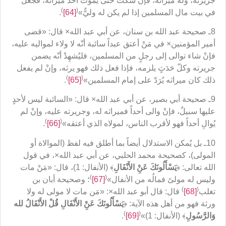
جريرته، وله ميراثه، فإنْ سكت حتّى يموت أخذ ميراثه، فجُعل
)
(
في بيت مال المسلمين إذا لم يكن له وليٌّ»
[64]
.
8ـ صحيحة عبد الله بن سنان، عن أبي عبد الله× قال: «قضى
أمير المؤمنين× في مَنْ أعتق عبداً سائبة أنّه لا ولاء لمواليه عليه،
فإنْ شاء توالى إلى رجلٍ من المسلمين، فليُشهِدْ أنّه يضمن
جريرته وكلّ حَدَثٍ يلزمه، فإذا فعل ذلك فهو يرثه، وإنْ لم يفعل
)
(
ذلك كان ميراثه يُرَدّ على إمام المسلمين»
[65]
.
9ـ صحيحة أبي بصير، عن أبي عبد الله× قال: «السائبة ليس لأحدٍ
عليها سبيلٌ، فإنْ والى أحداً فميراثه له، وجريرته عليه، وإنْ لم
)
(
يُوالِ أحداً فهو لأقرب الناس، لمولاه الذي أعتقه»
[66]
.
10ـ بل يُمكن الاستدلال أيضاً بما أطلق فيه لفظ (الموالاة أو
المولى)، كصحيحة محمد الحلبي، عن أبي عبد الله×، في قول
الله تعالى: ﴿
يَسْأَلُونَكَ عَنِْ الأَنْفَالِ
﴾ (الأنفال: 1)، قال: «مَنْ مات
)
(
وليس له مولىً فمالُه من الأنفال»
[67]
؛ وصحيحة أبان بن
)
(
تغلب
[68]
قال: قال أبو عبد الله×: «مَن مات لا مولى له ولا
ورثة فهو من أهل هذه الآية: ﴿
يَسْأَلُونَكَ عَنِْ الأَنْفَالِ قُلْ الأَنْفَالُ لله
)
(
وَالرَّسُولِ
﴾ (الأنفال: 1)»
[69]
.