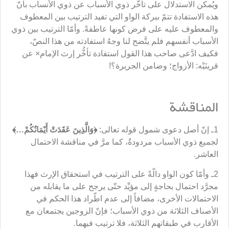
ويُمكن الاستدلال على تأخُّر ذوي الأسباب عن ذوي الأنساب بأنّ
هذه الاستفادة تتمّ ببركة الواو التي تفيد الترتيب بين المعطوف
والمعطوف عليه على فرض كونها عاطفةً. وأمّا الترتيب بين ذوي
الأسباب أنفسهم فلم يتَّضح لنا وجهُ استفادته من هذا النصّ،
فكيف ادَّعى صاحب هذا القول استفادة تأخُّر إرث الإمام× عن
قرينَيْه: الأزواج؛ وضامن الجريرة؟!
المناقشة
1ـ إنّ أصل دعوى شمول قوله تعالى:
﴿
وَالَّذِينَ عَقَدَتْ أَيْمَانُكُمْ…
﴾
لجميع ذوي الأسباب مردودةٌ، كما مرَّ في مناقشة الاحتمال
العاشر.
2ـ وأمّا كون الواو دالّةً على الترتيب في استحقاق الإرث فهذا
مجرَّد احتمال بحاجةٍ إلى مؤيِّد حتّى يرجح على ما يقابله من
الاحتمالات الأخرى، مضافاً إلى عدم اطّراد هذا الحكم في
الأصناف الثلاثة من ذوي الأسباب؛ فإنّ الزوجين يجتمعان مع
الأقارب في طبقاتهم الثلاثة، فلا ترتيب فيهما.