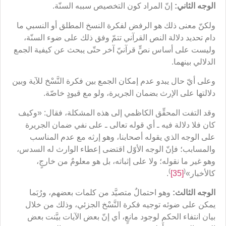
الوجه الثاني:
إنّ المراد كون التخصيص سببه السنّة.
ولكنّ معنى ذلك هو الرفض لفكرة النسخ المطلق أو النسبي ما
دام تحديد دلالة النص القرآني تتمّ وفق ذلك على ضوء السنّة،
وليست على أساس نصٍّ قرآنيّ آخر حتّى يبحث عن كيفية الجمع
الدلالي بينهما.
وعلى أيّ حال يبدو عدم إمكان الجمع بين فكرة النَّسْخ للآية وبين
دلالتها على الإرث بضمان الجريرة، ولو مع قيودٍ خاصّة.
وقد التفت المحقِّق الكاظمي إلى هذه المشكلة، فقال: «وكيف
كان فلا دلالة فيه ـ أي قوله تعالى ـ على نفي ضمان الجريرة
على الوجه الذي يقوله أصحابنا، وهو إرثه مع عدم المناسب
والمسابب؛ فإنّ الوجه الأوّل اقتضى إعطاء الوارث له السدس،
وهو غير ما نقوله؛ ولا على إثباته، بل هو معلومٌ من خارجٍ،
)
(
كالأخبار»
[35]
.
الوجه الثالث:
وهو احتمالٌ متصيَّد من كلمات بعضهم، ورُبَما
يمكن على ضوئه توجيه فكرة النَّسْخ الجزئي، وذلك من خلال
بيان انتفاء الحكم لوجود مانعٍ، أي إنّ بعض الآيات بيَّنت بعض