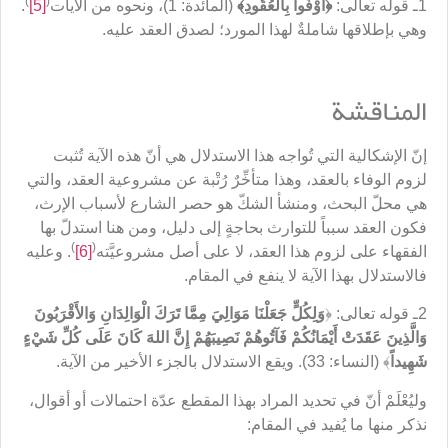
)
(
1ـ قوله تعالى:
﴿
أَوْفُوا بِالعُقُودِ
﴾
(المائدة: 1)، ونحوه من الآيات
[5]
.
وهي بإطلاقها شاملةٌ لهذا المورد؛ لصدق العقد عليه.
المناقشة
إنّ الإشكالية التي تُواجه هذا الاستدلال هي أنّ هذه الآية تُثبت
لزوم الوفاء بالعقد، وهذا متأخِّرٌ رُتْبة عن مشروعية العقد، والتي
هي محلّ البحث، ومنشأ الشكّ هو حصر الشارع لأسباب الإرث،
فكون العقد سبباً للتوارث بحاجةٍ إلى دليل، ومن هنا استدلّ بها
)
(
الفقهاء على لزوم هذا العقد، لا على أصل مشروعيَّته
[6]
. وعليه
فالاستدلال بهذا الآية لا ينفع في المقام.
2ـ قوله تعالى: ﴿
وَلِكُلٍّ جَعَلْنَا مَوَالِيَ مِمَّا تَرَكَ الْوَالِدَانِ وَالأَقْرَبُونَ
وَالَّذِينَ عَقَدَتْ أَيْمَانُكُمْ فَآتُوهُمْ نَصِيبَهُمْ إِنَّ اللهَ كَانَ عَلَى كُلِّ شَيْءٍ
شَهِيداً
﴾ (النساء: 33). ويقع الاستدلال بالجزء الأخير من الآية.
وليُعْلَمْ أنّ في تحديد المراد بهذا المقطع عدّة احتمالات أو أقوال،
نذكر منها ما يُفيد في المقام: