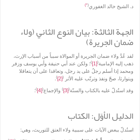
*)
(
د. الشيخ خالد الغفوري
الجهة الثالثة: بيان النوع الثاني (ولاء
ضمان الجريرة)
لقد عُدَّ ولاء ضمان الجريرة أو الموالاة سبباً من أسباب الإرث،
)
(
ذهب إليه الإمامية
[1]
؛ ولكن عند أبي حنيفة وأبي يوسف وزفر
ومحمد إذا أسلم رجلٌ على يد رجل، وتعاقدا على أن يتعاقلا
)
(
ويتوارثا، صحّ ونفذ وترتّب عليه الأثر
[2]
.
)
(
)
(
وقد استُدلّ عليه بالكتاب والسنّة
[3]
والإجماع
[4]
:
الدليل الأوّل: الكتاب
استُدلّ ببعض الآيات على سببية ولاء العتق للتوريث، وهي: