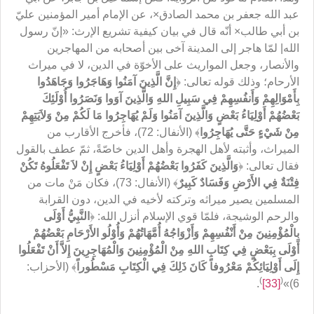
عبد الله جعفر بن محمد الصادق×، عن الإمام أمير المؤمنين عليّ
بن أبي طالب× أنّه قال في بيان كيفية تشريع الإرث: «إنّ رسول
الله| لمّا هاجر إلى المدينة آخى بين أصحابه من المهاجرين
والأنصار، وجعل المواريث على الأخوّة في الدين، لا في ميراث
الأرحام؛ وذلك قوله تعالى: ﴿
إِنَّ الَّذِينَ آمَنُوا وَهَاجَرُوا وَجَاهَدُوا
بِأَمْوَالِهِمْ وَأَنفُسِهِمْ فِي سَبِيلِ اللهِ وَالَّذِينَ آوَوا وَنَصَرُوا أُوْلَئِكَ
بَعْضُهُمْ أَوْلِيَاءُ بَعْضٍ وَالَّذِينَ آمَنُوا وَلَمْ يُهَاجِرُوا مَا لَكُمْ مِنْ وَلاَيَتِهِمْ
مِنْ شَيْءٍ حَتَّى يُهَاجِرُوا
﴾ (الأنفال: 72)، فأخرج الأقارب من
الميراث، وأثبته لأهل الهجرة وأهل الدين خاصّةً، ثمّ عطف بالقول
فقال تعالى: ﴿
وَالَّذِينَ كَفَرُوا بَعْضُهُمْ أَوْلِيَاءُ بَعْضٍ إِنْ لاَ تَفْعَلُوهُ تَكُنْ
فِتْنَةٌ فِي الأَرْضِ وَفَسَادٌ كَبِيرٌ
﴾ (الأنفال: 73)، فكان مَنْ مات من
المسلمين يصير ميراثه وتركته لأخيه في الدين، دون القرابة
والرحم الوشيجة، فلمّا قوي الإسلام أنزل الله: ﴿
النَّبِيُّ أَوْلَى
بِالْمُؤْمِنِينَ مِنْ أَنْفُسِهِمْ وَأَزْوَاجُهُ أُمَّهَاتُهُمْ وَأُوْلُو الأَرْحَامِ بَعْضُهُمْ
أَوْلَى بِبَعْضٍ فِي كِتَابِ اللهِ مِنْ الْمُؤْمِنِينَ وَالْمُهَاجِرِينَ إِلاَّ أَنْ تَفْعَلُوا
إِلَى أَوْلِيَائِكُمْ مَعْرُوفاً كَانَ ذَلِكَ فِي الْكِتَابِ مَسْطُوراً
﴾ (الأحزاب:
)
(
.
[33]
6)»