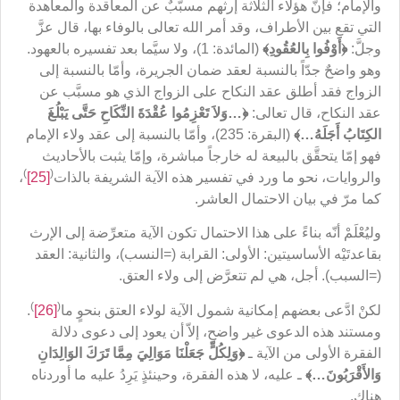
والإمام؛ فإنّ هؤلاء الثلاثة إرثهم مسبَّبٌ عن المعاقدة والمعاهدة
التي تقع بين الأطراف، وقد أمر الله تعالى بالوفاء بها، قال عزَّ
وجلَّ:
﴿
أَوْفُوا بِالعُقُودِ
﴾
(المائدة: 1)، ولا سيَّما بعد تفسيره بالعهود.
وهو واضحٌ جدّاً بالنسبة لعقد ضمان الجريرة، وأمّا بالنسبة إلى
الزواج فقد أطلق عقد النكاح على الزواج الذي هو مسبَّب عن
عقد النكاح، قال تعالى:
﴿
…
وَلاَ تَعْزِمُوا عُقْدَةَ النِّكَاحِ حَتَّى يَبْلُغَ
الكِتَابُ أَجَلَهُ…
﴾
(البقرة: 235)، وأمّا بالنسبة إلى عقد ولاء الإمام
فهو إمّا يتحقَّق بالبيعة له خارجاً مباشرة، وإمّا يثبت بالأحاديث
)
(
والروايات، نحو ما ورد في تفسير هذه الآية الشريفة بالذات
[25]
،
كما مرّ في بيان الاحتمال العاشر.
وليُعْلَمْ أنّه بناءً على هذا الاحتمال تكون الآية متعرِّضة إلى الإرث
بقاعدتَيْه الأساسيتين: الأولى: القرابة (=النسب)، والثانية: العقد
(=السبب). أجل، هي لم تتعرَّض إلى ولاء العتق.
)
(
لكنْ ادَّعى بعضهم إمكانية شمول الآية لولاء العتق بنحوٍ ما
[26]
.
ومستند هذه الدعوى غير واضحٍ، إلاّ أن يعود إلى دعوى دلالة
الفقرة الأولى من الآية ـ
﴿
وَلِكُلٍّ جَعَلْنَا مَوَالِيَ مِمَّا تَرَكَ الوَالِدَانِ
وَالأَقْرَبُونَ…
﴾
ـ عليه، لا هذه الفقرة، وحينئذٍ يَرِدُ عليه ما أوردناه
هناك.