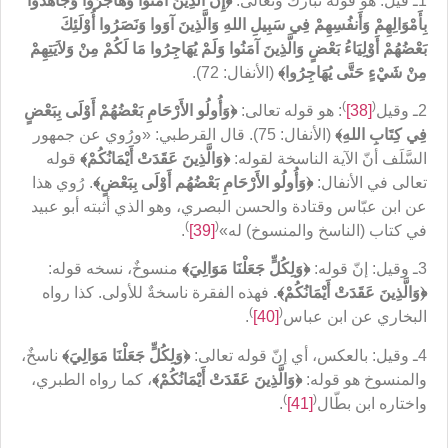
1ـ قيل: هو قوله تبارك وتعالى:
﴿
إِنَّ الَّذِينَ آمَنُوا وَهَاجَرُوا وَجَاهَدُوا
بِأَمْوَالِهِمْ وَأَنفُسِهِمْ فِي سَبِيلِ اللهِ وَالَّذِينَ آوَوا وَنَصَرُوا أُوْلَئِكَ
بَعْضُهُمْ أَوْلِيَاءُ بَعْضٍ وَالَّذِينَ آمَنُوا وَلَمْ يُهَاجِرُوا مَا لَكُمْ مِنْ وَلاَيَتِهِمْ
مِنْ شَيْءٍ حَتَّى يُهَاجِرُوا
﴾
(الأنفال: 72).
)
(
2ـ وقيل
[38]
: هو قوله تعالى:
﴿
وَأُولُو الأَرْحَامِ بَعْضُهُمْ أَوْلَى بِبَعْضٍ
فِي كِتَابِ اللهِ
﴾
(الأنفال: 75). قال القرطبي: «ورُوي عن جمهور
السَّلَف أنّ الآية الناسخة لقوله:
﴿
وَالَّذِينَ عَقَدَتْ أَيْمَانُكُم
ْ﴾
قوله
تعالى في الأنفال:
﴿
وَأُولُو الأَرْحَامِ بَعْضُهُم أَوْلَى بِبَعْضٍ
﴾
. رُوي هذا
عن ابن عبّاس وقتادة والحسن البصري، وهو الذي أثبته أبو عبيد
)
(
في كتاب (الناسخ والمنسوخ) له»
[39]
.
3ـ وقيل: إنّ قوله:
﴿
وَلِكُلٍّ جَعَلْنَا مَوَالِيَ
﴾
منسوخٌ، نسخه قوله:
﴿
وَالَّذِينَ عَقَدَتْ أَيْمَانُكُمْ
﴾.
فهذه الفقرة ناسخةٌ للأولى. كذا رواه
)
(
البخاري عن ابن عباس
[40]
.
4ـ وقيل: بالعكس، أي إنّ قوله تعالى:
﴿
وَلِكُلٍّ جَعَلْنَا مَوَالِيَ
﴾
ناسخٌ،
والمنسوخ هو قوله:
﴿
وَالَّذِينَ عَقَدَتْ أَيْمَانُكُمْ
﴾
، كما رواه الطبري،
)
(
واختاره ابن بطّال
[41]
.