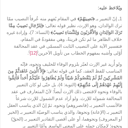
ويُلاحَظ عليه:
1ـ إنّ التعبير بـ
﴿
نَصِيبَهُمْ
﴾
في المقام يُفهم منه عُرفاً النصيب ممّا
ترك الوالدان، وهو الإرث، نظير قوله تعالى:
﴿
لِلرِّجَالِ نَصِيبٌ مِمَّا
تَرَكَ الوَالِدَانِ وَالأَقْرَبُونَ وَلِلنِّسَاءِ نَصِيبٌ
﴾
(النساء: 7)، وإرادة غيره
خلاف الظاهر ما لم تكن قرينةٌ، وهي مفقودةٌ في المقام،
فتفسير الآية على النصيب الثابت المسمّى في عقد المحالفة
)
(
أَوْلى وأشبه بمفهوم الخطاب من تأويل الآخرين
[12]
.
ولو أُريد غير الإرث لعبّر بلزوم الوفاء للحليف ونحوه، فإنّه
المناسب للفظ العقد، كما في قوله تعالى:
﴿
إِلاَّ الَّذِينَ عَاهَدتُّمْ مِنَ
المُشْرِكِينَ ثُمَّ لَمْ يَنْقُصُوكُمْ شَيْئاً وَلَمْ يُظَاهِرُوا عَلَيْكُمْ أَحَداً فَأَتِمُّوا
إِلَيْهِمْ عَهْدَهُمْ إِلَى مُدَّتِهِم
ْ﴾
(التوبة: 4)، بل حتّى لو كان التعبير
بالوفاء ونحوه لاقتضى ذلك الإرث أيضاً؛ لأنّ المتعارف في عقد
المحالفة شموله للإرث. ولو أراد عدم الشمول للإرث شرعاً
فالأنسب التعبير بـ (فانصروهم) ونحوه. ثمّ إنّ الذي يناسب العقل
التعبير بـ (الإعانة) ونحوها، والذي يناسب الوصيّة التعبير بـ (الخير
أو المعروف) ونحوهما، أو على أقصى التقادير التعبير بـ (الحقّ)
ونحوه؛ لإمكان حمله على المعنى الواسع. وأمّا التعبير بـ