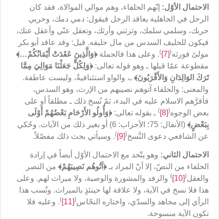
الاحتمال الأوّل:
إنّهم الحلفاء، وهم موالي الموالاة، فقد كان
الرجل في الجاهلية يعاقد الرجل فيقول: دمي دمك، وحربي
حربك، وسلمي سلمك، وترثني وأرثك، وتعقل عنّي وأعقل عنك،
فيكون للحليف السدس من مال حليفه. قيل: وقد عاقد أبو بكر
)
(
مولىً فورثه
[7]
. وعلى هذا فالجملة
﴿
وَالَّذِينَ عَقَدَتْ أَيْمَانُكُمْ…
﴾
مقطوعة عمّا قبلها ـ وهو قوله تعالى:
﴿
وَلِكُلٍّ جَعَلْنَا مَوَالِيَ مِمَّا
تَرَكَ الوَالِدَانِ وَالأَقْرَبُونَ
﴾
ـ، والواو استئنافيةٌ، وليست عاطفة.
والمعنى: والحلفاء آتوهم نصيبهم من الإرث، وهو السدس،
فأقرَّهم الاسلام عليه في البدء، ثمّ نُسخ ذلك ـ مطلقاً أو على
)
(
بعض الوجوه
[8]
ـ بقوله تعالى:
﴿
وَأُولُو الأَرْحَامِ بَعْضُهُمْ أَوْلَى
بِبَعْضٍ
﴾
(الأنفال: 75؛ الأحزاب: 6) أو بغير ذلك من الآيات. وحُكي
)
(
عن الشافعي دعوى النَّسخ
[9]
. وسيأتي بحث ذلك مفصّلاً.
الاحتمال الثاني:
وهو يتّحد مع الاحتمال الأوّل أيضاً في إرادة
الحلفاء من النصّ، إلا أنّ المراد بـ
﴿
آتُوهُم نَصِيبَهُم
ْ﴾
من النصر
)
(
والعقل
[10]
والرفد والمشورة والوصية، ولا ميراث لهم. وعلى
هذا فلا نسخ في الآية، ولا علاقة لها حينئذٍ بالميراث. ونُسب هذا
)
(
الرأي إلى مجاهد والسدّي، واختاره النحّاس
[11]
. وعليه فلا
تكون الآية منسوخة.