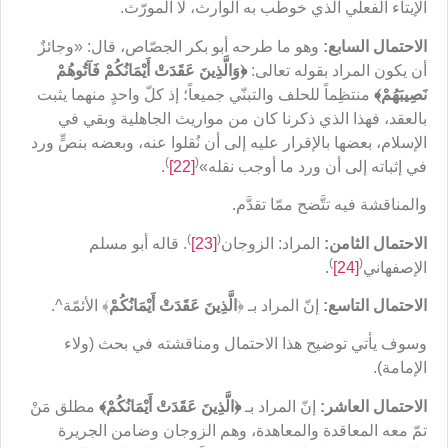
الإيتاء الفعلي الذي خوطب به الوارث، لا المورّث.
الاحتمال السابع:
وهو ما طرحه أبو بكر الجصّاص، قال: «وجائزٌ
أن يكون المراد بقوله تعالى:
﴿
وَالَّذِينَ عَقَدَتْ أَيْمَانُكُمْ فَآتُوهُمْ
نَصِيبَهُمْ
﴾
منتظِماً للحلف والتبنّي جميعاً؛ إذ كلّ واحدٍ منهما يثبت
بالعقد، فهذا الذي ذكرنا كان من مواريث الجاهلية وبقي في
الإسلام، بعضها بالإقرار عليه إلى أن نُقلوا عنه، وبعضه بنصٍّ ورد
)
(
في إثباته إلى أن ورد ما أوجب نقله»
[22]
.
والمناقشة فيه تتَّضح ممّا تقدَّم.
)
(
الاحتمال الثامن:
المراد: الزوجان
[23]
. قاله أبو مسلم
)
(
الإصفهاني
[24]
.
الاحتمال التاسع:
إنّ المراد بـ ﴿
الَّذِينَ عَقَدَتْ أَيْمَانُكُمْ
﴾ الأئمّة^.
وسوف يأتي توضيح هذا الاحتمال ومناقشته في بحث (ولاء
الإمامة).
الاحتمال العاشر:
إنّ المراد بـ
﴿
الَّذِينَ عَقَدَتْ أَيْمَانُكُم
ْ﴾
مطلق مَنْ
تمّ معه المعاقدة والمعاهدة، وهم الزوجان وضامن الجريرة