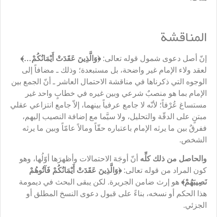
المناقشة
إنّ أصل دعوى شمول قوله تعالى:
﴿
وَالَّذِينَ عَقَدَتْ أَيْمَانُكُمْ…
﴾
لعقد ولاء الإمام غير واضحة، بل مستبعدة؛ وذلك ـ مضافاً إلى
الوجوه التي ذكرناها في مناقشة الاحتمال العاشر ـ أنّ الجمع بين
الإمام بما هو منصبٌ شرعي وبين غيره في خطابٍ واحد غير
مستساغ عُرْفاً؛ لأنّه لا جامع عرفياً بينهما، إلاّ جامع انتزاعي عقلي
مبتنٍ على الدقّة والتحليل، ولا سيَّما مع إضافة النصيب إليهم،
ففرقٌ بين ما يرثه الإمام باعتباره حقّاً ومالاً عامّاً وبين ما يرثه
الشخص.
والحاصل من ذلك كلِّه
أنّ أوجَهَ الاحتمالات وأظهرَها أوّلُها، وهو
كون المراد من قوله تعالى:
﴿
وَالَّذِينَ عَقَدَتْ أَيْمَانُكُمْ فَآتُوهُمْ
نَصِيبَهُم
ْ﴾
هو إرث ضامن الجريرة. لكن يبقى البحث في ديمومة
هذا الحكم أو نسخه، بناءً على قبول دعوى النسخ المطلق أو
الجزئي.