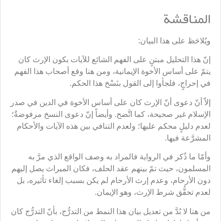
المناقشة
ويُلاحَظ على هذا البيان:
إنّ هذا التحليل مبتنٍ على الفهم الشائع للآيات بكون الإرث كان
يتمّ على أساس الأخوة الإيمانية، ومن هنا وقع أصحاب هذا الفهم
في إحراجٍ، فلجأوا إلى القول بنَسْخ هذا الحكم.
إلاّ أنّ دعوى أنّ الإرث كان على أساس الأخوة في الدين في صدر
الإسلام غير صحيحة، كما اتَّضح. وأيضاً إنّ دعوى النسخ مرفوضةٌ؛
لعدم دليلٍ محكم عليها؛ ولعدم التنافي بين هذه الآيات والأحكام
المشرَّعة فيها.
وأمّا ما ذُكر في الرواية فالمراد به وصف الواقع الذي مرَّ به
المسلمون، حيث تمّ بينهم عقد الحلف، فكان الميراث يصل إليهم
دون الأرحام، وعدم إرث الأرحام لم يكن بسبب إلغاء تأثيره، بل
لعدم تحقُّق شرط الإرث، وهو الإيمان.
من هنا لا بُدَّ من تعديل بيان هذا النمط من التدرُّج، بأنّ التدرُّج كان