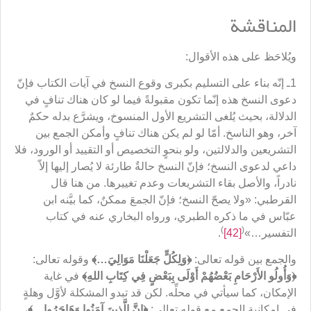
المناقشة
ويُلاحَظ على هذه الأقوال:
1ـ إنّه بناء على التسليم بكبرى وقوع النسخ في آيات الكتاب فإنّ
دعوى النسخ هذه إنّما تكون مقبولةً فيما لو كان هناك تنافٍ في
الدلالة، بحيث يُلغى التشريع الأول المنسوخ، ويشرَّع بدله حكمٌ
آخر، وهو الناسخ. أمّا لو لم يكن هناك تنافٍ وأمكن الجمع بين
التشريعين والدلالتين، ولو بنحوٍ التخصيص أو التقييد أو الورود، فلا
داعي لدعوى النسخ؛ فإنّ النسخ حالةٌ طارئة لا يُصار إليها إلاّ
نادراً، والأصل بقاء التشريعات وعدم تغييرها. من هنا قال
القرطبي: «ولا يصحّ النسخ؛ فإنّ الجمعَ ممكنٌ، كما بيَّنه ابن
عبّاس في ما ذكره الطبري، ورواه البخاري عنه في كتاب
)
(
التفسير…»
[42]
.
والجمع بين قوله تعالى:
﴿
وَلِكُلٍّ جَعَلْنَا مَوَالِيَ…
﴾
وقوله تعالى:
﴿
وَأُولُو الأَرْحَامِ بَعْضُهُمْ أَوْلَى بِبَعْضٍ فِي كِتَابِ اللهِ
﴾
في غاية
الإمكان، كما سيأتي في محلِّه. لكن قد تبدو المشكلة لأوَّل وهلةٍ
في إمكانية الجمع مع قوله تعالى:
﴿
إِنَّ الَّذِينَ آمَنُوا وَهَاجَرُوا…
﴾
،