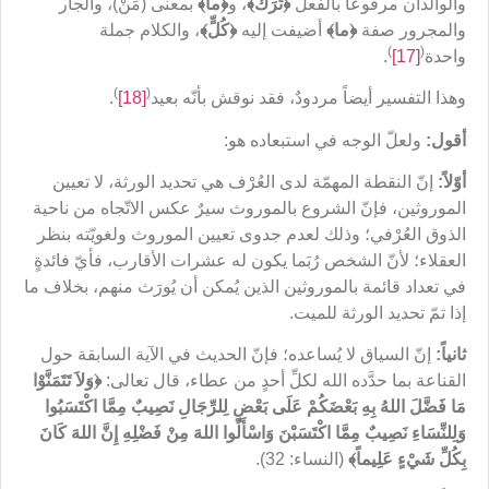
والوالدان مرفوعاً بالفعل
﴿
تَرَك
﴾
، و
﴿
ما
﴾
بمعنى (مَنْ)، والجار
والمجرور صفة
﴿
ما
﴾
أضيفت إليه
﴿
كُلٍّ
﴾
، والكلام جملة
)
(
واحدة
[17]
.
)
(
وهذا التفسير أيضاً مردودٌ، فقد نوقش بأنّه بعيد
[18]
.
أقول:
ولعلّ الوجه في استبعاده هو:
أوّلاً:
إنّ النقطة المهمّة لدى العُرْف هي تحديد الورثة، لا تعيين
الموروثين، فإنّ الشروع بالموروث سيرٌ عكس الاتّجاه من ناحية
الذوق العُرْفي؛ وذلك لعدم جدوى تعيين الموروث ولغويّته بنظر
العقلاء؛ لأنّ الشخص رُبَما يكون له عشرات الأقارب، فأيّ فائدةٍ
في تعداد قائمة بالموروثين الذين يُمكن أن يُورَث منهم، بخلاف ما
إذا تمّ تحديد الورثة للميت.
ثانياً:
إنّ السياق لا يُساعده؛ فإنّ الحديث في الآية السابقة حول
القناعة بما حدَّده الله لكلِّ أحدٍ من عطاء، قال تعالى:
﴿
وَلاَ تَتَمَنَّوْا
مَا فَضَّلَ اللهُ بِهِ بَعْضَكُمْ عَلَى بَعْضٍ لِلرِّجَالِ نَصِيبٌ مِمَّا اكْتَسَبُوا
وَلِلنِّسَاءِ نَصِيبٌ مِمَّا اكْتَسَبْنَ وَاسْأَلُوا اللهَ مِنْ فَضْلِهِ إِنَّ اللهَ كَانَ
بِكُلِّ شَيْءٍ عَلِيماً
﴾
(النساء: 32).