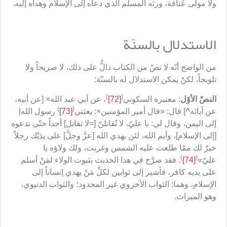
ولا مولى عُتاقة، ورثه المسلم الذي دعاه إلى الإسلام وهداه إليه.
الاستدلال بالسنّة
من الواضح أنّه لا نصّ من الكتاب دالٌّ على ذلك، لا صريحاً ولا
تلويحاً، لكنْ يمكن الاستدلال له بالسنّة:
)
(
النصّ الأوّل
: معتبرة السكوني
[72]
، عن أبي عبد الله× [عن أبيه،
)
(
عن آبائه
^
] قال: «قال أمير المؤمنين×: بعثني
[73]
رسول الله|
إلى اليمن، وقال لي: يا عليّ، لا تُقاتلنّ [=لا تقاتل] أحداً حتّى تدعوه
[إلى الإسلام]، وأيم الله، لئن يهدي الله [عزَّ وجلَّ] على يدَيْك رجلاً
خيرٌ لك ممّا طلعت عليه الشمس وغربت، ولك ولاؤه يا
)
(
عليّ»
[74]
. فقد صرَّح في هذا الحديث بثبوت الولاء لمَنْ أسلم
على يديه كافر، فأشير إلى ثوابين لكلِّ مَنْ يهدي إنساناً إلى
الإسلام، وهما: الثواب الأخروي غير المحدود؛ والثواب الدنيوي،
وهو الميراث.