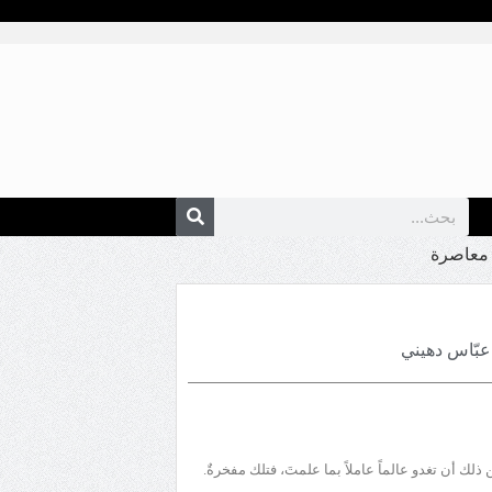
عبّاس دهيني
 ذلك أن تغدو عالماً عاملاً بما علمتَ، فتلك مفخرةٌ.