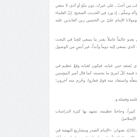
 قلب من أحبّ ـ على غيرك، دون منّةٍ أو أذى، لا تبتغي
له وسلّم ـ إذ ورد في الحديث الصحيح: إنّ العلماء
ا ومولانا الإمام عليّ بن الحسين زين العابدين عليه
بل يغدو عالماً عاملاً بقدر ما يسعى للجِدّ في البحث
الذي يسعى إليه دوماً وأبداً، غير آيسٍ من الوصول
الذي يُفتقد حين غيابه، فيكون لغيابه وقعٌ عظيم في
ذ قيمة كلّ امرئ ما يحسنه، كما قال أمير المؤمنين
لسلام (نهج البلاغة 4: 18، الحكمة 81) ـ، الذي استغلّه واستفاد منه قومٌ ففازوا، وحُرم منه آخرون؛
ي علمه وفضله و…
 كبيراً، وحاجةً عظيمة، تشهد بها كثرة الدراسات
لإسلاميّ.
ومن هنا تتابع مجلّة (نصوص معاصرة)، في عددها هذا (العدد الثامن والعشرون (28))، بعنوان: «الإمام الصدر ومشاريع النهضة في