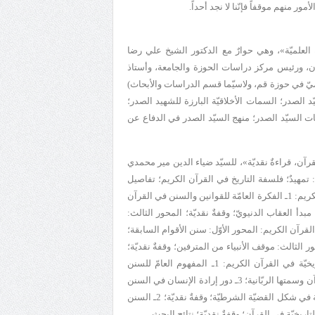
ور منهم موقفاً فإنّنا لا نجد أحداً.
لعلميّة
»
، وهي
حوارٌ مع الدكتور الشيخ علي رضا
ان، ورئيس مركز دراسات الحوزة والجامعة، وأستاذ
ميّ في حوزة قم، ولاسيّما قسم الدراسات والأبحاث)
لسيّد الصدر؛ السمات الأخلاقيّة البارزة للشهيد الصدر؛
ات السيّد الصدر؛ منهج السيّد الصدر في الدفاع عن
آن، قراءةٌ نقديّة
»، للسيّد ضياء الدين مير محمدي
ة: تمهيدٌ؛ فلسفة التاريخ في القرآن الكريم؛ تفاصيل
نظريّة الشهيد الصدر القرآنيّة: أـ فكرة القوانين والسنن التاريخيّة في القرآن الكريم: 1ـ الفكرة العامّة للقوانين والسنن في القرآن
مبدأ العقاب الدنيويّ؛ وقفةٌ نقديّة؛ المحور الثالث:
 2ـ مصاديق السنن التاريخيّة في القرآن الكريم: المحور الأوّل: سنن الأقوام السابقة؛
ور الثالث: موقف الأنبياء من المترفين؛ وقفةٌ نقديّة؛
3ـ السنن التاريخيّة مفهوماً ومصداقاً؛ وقفةٌ نقديّة؛ ب ـ خصائص السنن التاريخيّة في القرآن الكريم: 1ـ المفهوم العامّ للسنن
التاريخيّة في القرآن الكريم (الاطّراد)؛ وقفةٌ نقديّة؛ 2ـ السنن التاريخيّة في القرآن وسمتها الربّانية؛ 3ـ دور إرادة الإنسان في السنن
التاريخيّة؛ وقفةٌ نقديّة؛ ج ـ صيغ السنن التاريخيّة في القرآن : 1ـ السنن التاريخيّة في شكل القضيّة الشرطيّة؛ وقفةٌ نقديّة؛ 2ـ السنن