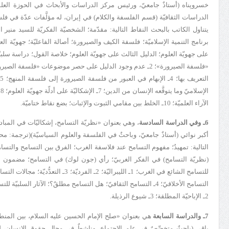
خسروپناه (أستاذٌ جامعيّ، ورئيس مركز الدراسات والأبحاث في الحوزة العلم
الدراسات الثقافيّة (قسم الفلسفة والكلام) في إيران، له مؤلَّفات عدّة في فلس
يتناول الكاتب بالبحث النقاط التالية: مقدّمة؛ الشخصيّة الفكريّة للسيد منير الد
برنامج التنمية الإسلاميّة؛ فلسفة الكيف والصيرورة؛ أصالة الفاعليّة؛ جهويّة العل
الآراء العلميّة؛ 10ـ الخلط بين مقامي الثبوت والإثبات؛ بضع نقاط ختاميّة.
6ـ وفي الدراسة السادسة
، وهي بعنوان «
نظريّة التسامح
، إشكاليّات في المبادئ
أكبر نوائي (أستاذٌ جامعيّ، وباحثٌ في الفلسفة والعلوم السياسيّة)(
ترجمة: محم
التالية: تمهيدٌ؛ مفهوم التسامح عند فلاسفة الغرب؛ الفرق بين التسامح والتساهل
(نظريّة التسامح) في الفكر الغربيّ؛ رأي (جون لوك) في التسامح؛ مضمون ال
2ـ الإباحيّة المطلقة؛ 3ـ شيوع الرذيلة.
7ـ والدراسة السابعة
هي بعنوان «
صلح الإمام الحسين
عليه السلام
، بين المن
باقي (باحثٌ متخصِّصٌ في علم الاجتماع، وناشطٌ في مجال حقوق الإنسان، له 