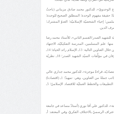
ع الوحدوي
ّ»، للدكتور محمد صادق مزيناني (باحثٌ
طئةٌ؛ حقيقة مفهوم الوحدة؛ المنطلق الصحيح للوحدة؛
مين؛ إحياء الشخصيّة الإسلاميّة؛ العدوّ المشترك؛
شرف الدين.
ّة للشهيد الصدر
/القسم الثاني»، للأستاذ محمد رضا
نها: علم المسلمين، المدرسة التفكيكيّة، الاجتهاد
)، يكمل الكاتب بحثه من خلال العناوين التالية: 13ـ الإسلام رائد الحياة؛ 14ـ
الفهم التوحيدي للاقتصاد؛ 15ـ العرفان الإسلاميّ؛ 16ـ حجيّة الكشف؛ 17ـ العرفان في مؤلَّفات السيّد الشهيد الصدر؛ 18ـ نظريّة
تصاديّة
، قراءةٌ موجزة
»، للدكتور محمد جداري عالي
)، يستعرض الكاتب جملةً من العناوين، وهي: تمهيدٌ؛ 1ـ (اقتصادنا)
الأطروحة؛ 2ـ الاقتصاد الإسلاميّ في (اقتصادنا)؛ 3ـ (اقتصادنا) والرأسماليّة؛ 4ـ التطبيقات والخطط العمليّة للاقتصاد الإسلاميّ؛ 5ـ
يعة»، للدكتور علي آقا نوري (أستاذٌ مساعد في جامعة
لعنا العناوين التالية: مقدّمة؛ 1ـ الاعتراف الرسميّ بالاختلاف الفكريّ، وفي المعتقد: أـ