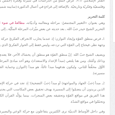
الفكر الإسلاميّ /3/»، عرض جملةٍ من الدراسات في سيرته وفكره (خمس 
وفلسفيّة وفكريّة وتاريخيّة. بالإضافة إلى قراءةٍ في
أعمال الدكتورة (سابينه شميت
كلمة التحرير
وهي بعنوان «
التغيير المجتمعي
ّ:
مراحله ومعالمه وأدبيّاته،
مطالعةٌ في ضوء ا
التحرير الشيخ حيدر حبّ الله ـ
بعد حديثه عن بعض ميِّزات المرحلة المكّيّة ـ إلى 
1ـ فرض منطق القوّة وإيجاد التوازن؛ إذ عندما يحارب الانحراف الفكريّ حركة ال
وجهة نظر، فيحتاج إلى القوّة التي تردعه، وليس فقط إلى الحوار الفكريّ الذي ي
ويضيف الشيخ حبّ الله: إنّ منطق القوّة هو منطق أن يخشاك الآخر، فلا يعتدي
وذاتك وأمّتك. ومن هنا يلتقي (مبدأ الإعداد والاستعداد)، وهو أحد مبادئ المرحلة 
الأوّل محقِّقاً للثاني، وليكون هدفهما مبدأ ثالثاً، هو مبدأ (التوازن وحماية
مسيرته).
2ـ مبدأ (حبّ الجهاد والمواجهة) أو مبدأ (حبّ التضحية)؛ إذ تجد في حركة الإص
الذين يريدون أن ينضمّوا إلى المسيرة بهدف تحقيق بعض المكاسب التي يجدونها 
هذا الفريق في مواقع القوّة وتحقيقه بعض المنجزات، بينما يؤكِّد القرآن الك
وتحمّلوا في مواقع الشدّة.
وفي داخل الأوساط الدينيّة نرى الكثيرين يتفاعلون مع حركة الوعي والبصيرة و