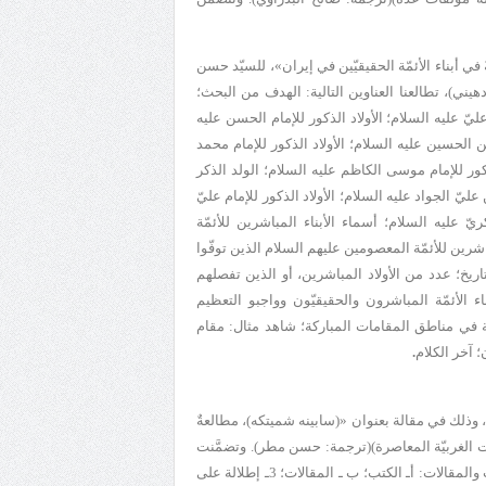
 في أبناء الأئمّة الحقيقيّين في إيران
»، للسيّد حسن
هيني
)، تطالعنا العناوين التالية: الهدف من البحث؛
ليّ عليه السلام؛ الأولاد الذكور للإمام الحسن عليه
بن الحسين عليه السلام؛ الأولاد الذكور للإمام محمد
لذكور للإمام موسى الكاظم عليه السلام؛ الولد الذكر
ليّ الجواد عليه السلام؛ الأولاد الذكور للإمام عليّ
 عليه السلام؛ أسماء الأبناء المباشرين للأئمّة
شرين للأئمّة المعصومين عليهم السلام الذين توفّوا
يخ؛ عدد من الأولاد المباشرين، أو الذين تفصلهم
 الأئمّة المباشرون والحقيقيّون وواجبو التعظيم
ّة في مناطق المقامات المباركة؛ شاهد مثال: مقام
 آخر الكلام
.
، وذلك في مقالة بعنوان «(سابينه شميتكه)، مطالعةٌ
الغربيّة المعاصرة)(
ترجمة: حسن مطر
). وتضمَّنت
العناوين التالية: تنويهٌ؛ 1ـ السيرة الذاتيّة؛ 2ـ المؤلَّفات والتحقيقات والتصحيحات والمقالات: أـ الكتب؛ ب ـ المقالات؛ 3ـ إطلالة على