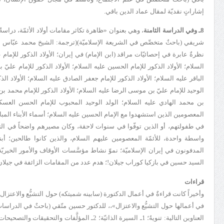
إشاراتٍ نقديّة لمقال عماد الدين باقي.
8ـ وفي الدراسة الثامنة
، وهي بعنوان «
ظاهرة تكاثر مقامات أولاد الأئمّة
، دراسةٌ
شريفي (باحثٌ متخصِّص في الشريعة الإسلاميّة)(
ترجمة: الشيخ محمد عبّاس د
نظرةٌ عابرة في إحصائيّات مراقد (ابن الإمام) في إيران؛ الأولاد الذكور للإمام ع
السلام؛ الأولاد الذكور للإمام الحسين عليه السلام؛ الأولاد الذكور للإمام عليّ 
الباقر عليه السلام؛ الأولاد الذكور للإمام جعفر الصادق عليه السلام؛ الأولاد ا
الوحيد للإمام عليّ بن موسى الرضا عليه السلام؛ الأولاد الذكور للإمام محمد بن ع
بن محمد الهادي عليه السلام؛ الولد الوحيد المحبوب للإمام الحسن العسكريّ
المعصومين الذين استشهدوا مع الإمام الحسين عليه السلام؛ أسماء الأبناء المبا
في طفولتهم، أو الذين توفّوا في سنوات لاحقة، وكان مصيرهم واضحاً في التار
واسطة واحدة، للأئمّة المعصومين عليهم السلام، والذين كانوا طالحين؛ أبناء
المدفونون في إيران الإسلاميّة؛ نموّ نشاط مؤسَّسات الأوقاف والأمور الخيري
السيد حسين في بازكيا كوراب جيلان!؛ هدم عدد من المقامات الزائفة في جيلان؛
قراءات
وأخيراً كانت
قراءةٌ في أعمال الدكتورة (سابينه شميتكه) حول التشيُّع والاعتزال
في أعمالها حول التشيُّع والاعتزال»،
، للدكتور حسين متّقي (باحثٌ في الدراسات 