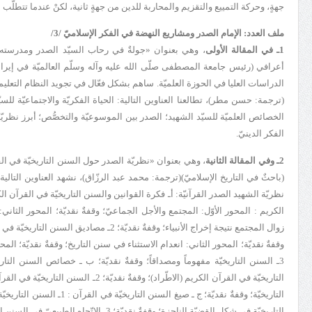
جهةٍ، وحركة التمييع والتقزيم والمحاربة للدين من جهةٍ ثانية، لكنْ عندما تتطلَّب الأم
ملف العدد:
الإمام الصدر ومشاريع النهضة في الفكر الإسلاميّ /3/
1ـ في المقالة الأولى
، وهي بعنوان «جولةٌ في رحاب السيّد الصدر ومدرسته ا
أعرافي (رئيس جامعة المصطفى صلّى الله عليه وآله وسلّم العالميّة في إير
الدراسات العليا في الحوزة العلميّة. ساهم بشكل فعّال في تجويد النظام التعلي
(
ترجمة: حسن مطر
)، تطالعنا العناوين التالية: الحياة الفكريّة والاجتماعيّة ل
الخصائص العلميّة للسيّد الشهيد؛ الصدر بين الموسوعيّة والتخصُّص؛ أبرز نظريّ
الفكر الدينيّ.
2ـ وفي المقالة الثانية
، وهي بعنوان «
نظريّة الصدر حول السنن التاريخيّة في القر
(باحثٌ في التاريخ الإسلاميّ)(
ترجمة: محمد عبد الرزّاق
)، نشهد العناوين التالي
الكريم : المحور الأوّل: المجتمع والأجل الجماعيّ؛ وقفةٌ نقديّة؛ المحور الثاني: 
زوال المجتمع نتيجة إخراج الأنبياء؛ وقفةٌ نقديّة؛
وقفةٌ نقديّة؛ المحور الثاني: انعدام الاستثناء في سنن التاريخ؛ وقفةٌ نقديّة؛ المح
التاريخيّة في شكل القضيّة الناجزة؛ وقفةٌ نقديّة؛ 3ـ الاتّجاه الطبيعيّ في السنن التاريخيّة في القرآن؛ وقفةٌ نقديّة؛ نتائج البحث.