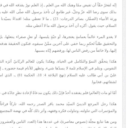
إنّه لفخرٌ حقّاً أن تفيض ممّا وهبك الله من العلم ـ إذ العلم نورٌ يقذفه الله في
بذلك سوى رضا الله عزّ وجلّ، غير طامعٍ أن تأخذ برسول الله صلّى الله عليه وآ
ورثة الأنبياء (
الصفّار، بصائر الدرجات: 23
) ـ ما لا تعطي مثله؛ اقتداءً بسيّدن
السلام، حيث يقول: أكره أن آخذ برسول الله ما لا أعطي مثله.
لا يغدو المرء عالماً بعمامةٍ يعتجرها، أو جبّةٍ يلبسها، أو نعلٍ صفراء ينتعلها، 
والتحقيق طلباً لحكمٍ ربما خفي على آخرين ممَّنْ سبقوه، فتكون الحقيقة هدفه 
إليها، ولا خائفاً من رفض الناس لها، ورفضهم إيّاه بسببها.
هكذا يتحقَّق النموّ والتكامل في الحياة، وهكذا يكون للعالم الربّانيّ أثرَه 
النفوس، ويثلم في الإسلام ثلمة لا يسدّها شيء، وتظهر للأنام قيمة حضوره ـ إ
عليّ بن أبي طالب عليه ا
لشقائهم، فخابوا.
أمّا لو مات (العالم) فلم يفتقده أحدٌ فإنّ ذلك يكون مدعاةً لإعادة نظرٍ جادّة ف
هكذا رحل المرجع الدينيّ السيّد محمد باقر الصدر رحمه الله، تاركاً فراغاً
والمؤتمرات التي تناولته، وتناولت فكره وفقهه، وأثر ذلك كلّه في نهضة المجتمع ا