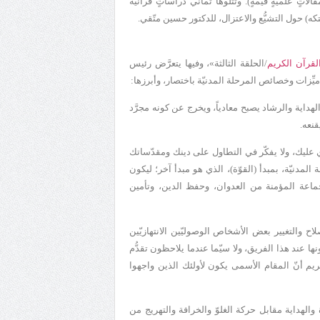
مقالاتٍ علميّةٍ قيِّمةٍ). وتتلوها ثماني دراساتٍ قرآنيّة
كه)
حول التشيُّع والاعتزال
، للدكتور حسين متّقي.
لقرآن الكريم
/الحلقة الثالثة
»
، وفيها يتعرَّض رئيس
ميِّزات وخصائص المرحلة المدنيّة باختصار، وأبرزها:
هداية والرشاد يصبح معادياً، ويخرج عن كونه مجرَّد
قنعه.
 عليك، ولا يفكّر في التطاول على دينك ومقدّساتك
المدنيّة، بمبدأ (القوّة)، الذي هو مبدأ آخر؛ ليكون
 الجماعة المؤمنة من العدوان، وحفظ الدين، وتأمين
لاح والتغيير بعض الأشخاص الوصوليّين الانتهازيّين
عند هذا الفريق، ولا سيّما عندما يلاحظون تقدُّم
ريم أنّ المقام الأسمى يكون لأولئك الذين واجهوا
الهداية مقابل حركة الغلوّ والخرافة والتهريج من