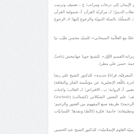
 الإيمان إلى درجات ومراتب؛ ج ـ تصنيف وترتيب
المعارف والتعاليم الدينيّة؛ درجات إيمان الصحابة، واقترانها بمراتب فهمهم للخطاب الدينيّ؛ 2ـ مركزيّة القرآن: أـ شمولية القرآن
في بيان التعاليم الكلّية للدين؛ ب ـ وضوح مفاهيم وتعاليم القرآن وشفافيّتها؛ 3ـ التمسُّك بالسنّة النبويّة والرجوع إليها؛ 4ـ الرجوع
خلةٌ مع العلاّمة السبحاني
»، للسيّد محسن طيّب نيا
تراثه
/القسم الأوّل»، للشيخ جويا جهانبخش (باحثٌ
مة: حسن علي مطر
).
لمعرفيّة
، قراءةٌ جديدة
»، للدكتور الشيخ علي رضا
رة باللّغة الإنجليزية عن مؤسَّسة الفكر والثقافة)
)، نشهد العناوين التالية: تمهيدٌ؛ المعلومات الذهنيّة؛ 1ـ التعبير: أـ الرواية؛ ب ـ الافتراض؛ 2ـ القالب؛ واجبات
لخلف؛ علم النفس الشكلاني (كشتالت) (
Geschtalt
و(الرحمة)؛ طريقة صنع المفهوم بين الغفور والرحيم؛
طبيقاته؛ خاتمة؛ فكرة (كانْط) ونقدها؛ اللسانيّات
ديميّة العلوم الإسلاميّة
»، للدكتور الشيخ عبد الحسين