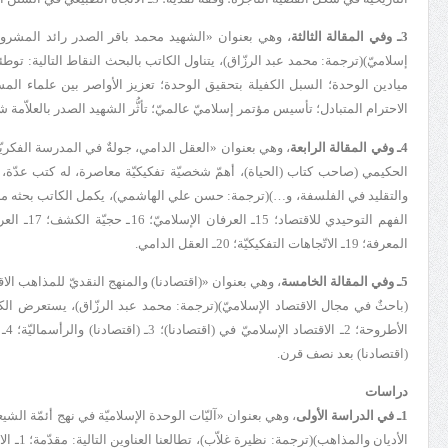
3ـ وفي المقالة الثالثة
، وهي بعنوان «
الشهيد محمد باقر الصدر رائد المشرو
إسلاميّ)(
ترجمة: محمد عبد الرزّاق
)، يتناول الكاتب بالبحث النقاط التالية: تو
ميادين الوحدة؛ السبل الكفيلة بتحقيق الوحدة؛ تعزيز الأواصر بين علماء المسل
الاحترام المتبادل؛ تأسيس مؤتمر إسلاميّ عالميّ؛ تأثُّر الشهيد الصدر بالعلاّمة 
4ـ وفي المقالة الرابعة
، وهي بعنوان «
العقل الدامي
، جولةٌ في المدرسة الفكري
الحكيمي (صاحب كتاب (الحياة)، أهمّ شخصيّة تفكيكيّة معاصرة، له كتب عدّة، م
والتقليد في الفلسفة، و…)(
ترجمة: حسن علي الهاشمي
المعرفة؛ 19ـ الاتّجاهات التفكيكيّة؛ 20ـ العقل الدامي.
5ـ وفي المقالة الخامسة
، وهي بعنوان «
(اقتصادنا) والمنهج النقديّ للمذاهب الاق
(باحثٌ في مجال الاقتصاد الإسلاميّ)(
ترجمة: محمد عبد الرزّاق
(اقتصادنا) بعد نصف قرن.
دراسات
1ـ في الدراسة الأولى
، وهي بعنوان «آليّات الوحدة الإسلاميّة في نهج أئمّة الش
الأديان والمذاهب)(
ترجمة: نظيرة غلاّب
)، تطا