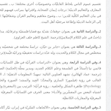
تقسيم عموم الناس بلحاظ القابليّات وخصوصيّات أخرى مختلفة؛ ب ـ تقسيم
إلى الزعامة الدينيّة وإطاعة مرجعيّة أهل البيت.
2ـ والدراسة الثانية
هي بعنوان «
وقفاتٌ نقديّة مع قضايا فلسفيّة وعرفانيّة
، مدا
(باحثٌ في علم الكلام الإسلاميّ)(
ترجمة: الشيخ كاظم خلف العزاوي
).
3ـ والدراسة الثالثة
هي بعنوان «
جابر بن حيّان، دراسةٌ مختلفة في شخصيّته و
متخصِّص في مجال الكلام والحديث، وله عدّة دراسات تحقيقيّة وتراثيّة قيِّمة)(
ترج
4ـ وفي الدراسة الرابعة
، وهي بعنوان «
الدراسات القرآنيّة في ظل اللسانيّات ا
قائمي نيا (أستاذٌ في الفلسفة وعلم الكلام الجديد، ومدير مجلّة (الحكمة) الصاد
(
ترجمة: عماد الهلالي
القالب في رؤية (فيلمور)؛ الساري والمحدّّد؛ الجِيد والمسَد؛ الصورة وا
Psychology
)؛ ظاهرة الشكل والخلفية..، رؤية قرآنيّة؛ الترتيب بين (المغفرة) 
اشتباه البعض من المفسِّرين والأدباء؛ معنى الحرف في اللسانيّات المعرفيّة وت
المعرفيّة والمقاربات الكانطيّة.
5ـ وفي الدراسة الخامسة
، وهي بعنوان «
الاتّجاهات الفكريّة في إيران
، تيّار أكا