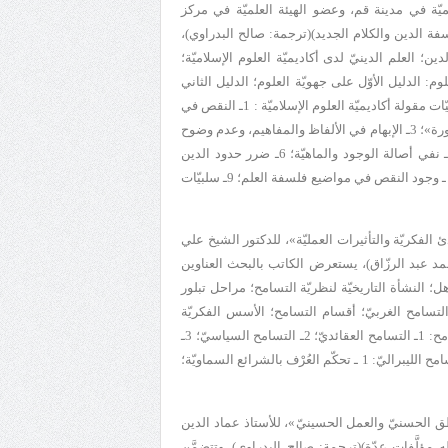
يّة في مدينة قم، وعضو الهيئة العلميّة في مركز
فة الدين والكلام الجديد)(
ترجمة: صالح البدراوي
)،
ين؛ العلم الدينيّ لدى أكاديميّة العلوم الإسلاميّة؛
وم: الدليل الأوّل على جهويّة العلوم؛ الدليل الثاني
على جهويّة العلوم؛ الدليل الثالث على جهويّة العلوم؛ خلاصة القول؛ دراسة سلبيّات مقولة أكاديميّة العلوم الإسلاميّة : 1ـ النقص في
«فلسفة الصيرورة»؛ 2ـ عدم وجود الدليل على حصر موضوعات «فلسفة الصيرورة»؛ 3ـ الإبهام في الألفاظ والمفاهيم، وعدم وضوح
التعريف بها؛ 4ـ الإبهام في العبور من فلسفة الصيرورة إلى فلسفة المنهج؛ 5ـ نفي أصالة الوجود والماهيّة؛ 6ـ ضرر حدود الدين
الإسلاميّ وما يتوقَّعه الإنسان من الدين؛ 7ـ الإشكاليّة على أدلّة جهويّة العلوم؛ 8 ـ وجود النقص في مواضيع فلسفة العلم؛ 9ـ سلبيّات
 الفكريّة والتأثيرات العمليّة
»، للدكتور الشيخ علي
د عبد الرزّاق
)، يستعرض الكاتب بالبحث العناوين
؛ النشأة التاريخيّة لنظريّة التسامح؛ مراحل تبلور
تسامح الغربيّ؛ أقسام التسامح؛ الأسس الفكريّة
للتسامح الشائع في الغرب؛ 1ـ الليبراليّة؛ 2ـ الفرديّة؛ 3ـ التعدُّديّة؛ مجالات التسامح: 1ـ التسامح العقائديّ؛ 2ـ التسامح السياسيّ؛ 3ـ
التسامح الأخلاقيّ؛ 4ـ التسامح الثقافيّ؛ هل التسامح مطلقٌ؟؛ الآثار السلبيّة للتسامح الليبراليّ: 1 ـ تحكّم العُرْف بالشرائع السماويّة؛
طق الحسنيّ والعمل الحسينيّ
»، للأستاذ عماد الدين
مؤلَّفات عدّة)(
ترجمة: صالح البدراوي
). وتتضمَّن