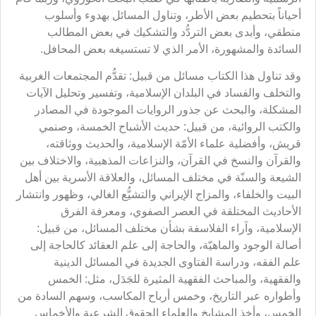
أحياناً بتحطيم بعض الأطر، وتناول المسائل بهدوء وأسلوب
منطقي، وأبدى بعض التردُّد والتشكيك في بعض المطالب
السائدة والمشهورة، الأمر الذي لا تستسيغه بعض المحافل.
وقد تناول هذا الكتاب مسائل من قبيل: تقدُّم المجتمعات الغربية
والتخلف والفساد في البلدان الإسلامية، وتفسير وتحليل الآيات
المشكلة، والبحث عن جذور الروايات الموجودة في المصادر
والكتب الروائية، من قبيل: حديث الأشباح الخمسة، وصنمي
قريش، وأفضلية علماء الأمّة الإسلامية، والحديث ووثاقته،
والقرآن والنسخ في القرآن، والنزاعات المذهبية، والاختلاف بين
الشيعة والسنّة في مختلف المسائل، والعلاقة الأسرية بين أهل
البيت والخلفاء، والمزاج الإيراني والتشيُّع الغالي، وظهور وانتشار
الأحاديث المختلقة في العصر الصفوي، ومعرفة الفرق
الإسلامية، وآراء الفلاسفة بشأن مختلف المسائل، من قبيل:
أصالة الوجود والماهيّة، والحاجة إلى علم العقائد كالحاجة إلى
علم الفقه، ودراسة الفتاوى الجديدة في المسائل الدينية
والفقهية، والمباحث الفقهية المثيرة للجَدَل، مثل: الخمس
وأطواره عبر التاريخ، وخمس أرباح المكاسب، وسهم السادة من
الخمس، وأخذ المشايخ والعلماء الحقوق الشرعية والأخماس