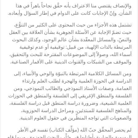
والإنصاف يقتضي منا الاعتراف بأنه حقَّق نجاحاً باهراً في هذا
الشأن. وإنّ الإجابات كانت على الدوام في إطار السؤال وأبعاده.
تشتمل هذه الأجزاء من حيث المحتوى على الكثير من التنوُّع،
حيث تضمّ الإجابة عن الأسئلة الجوهرية بشأن العلاقة بين العقل
والنصّ، والمسائل المعقّدة بشأن عالم الوجود، وكذلك البحوث
المرتبطة بالذات الإلهية، من قبيل: توقيفية أو عدم توقيفية
أسماء الله، وصولاً إلى الموضوعات المقترحة للبحث والتحقيق،
والموقف من الشبكات والقنوات الدينية على الأقمار الصناعية.
ومن المسائل الكلامية المرتبطة بالنبوّة والوحي والأنبياء، إلى
الدراسة في الحوزة العلمية والهجرة لطلب العلم وارتداء
العمامة، وصفات الأستاذ النموذجي والطالب النموذجي، ومن
الفلسفة والمنطق الإغريقي إلى الفلسفة والمنطق في الحوزات
العلمية الشيعية، وضرورة دراسة المنطق قبل دراسة الفلسفة،
والمناهج الفلسفية للمبتدئين، ومراحل الدراسة الحوزوية،
والصعوبات التي تواجه المنظِّرين في حقول العلوم الدينية.
لم يحصر المحقِّق حبّ الله (مؤلِّف الكتاب) نفسه في الأطر
الرسمية والضاربة بأطنابها في صُلْب البحث الحوزوي، وربما قام