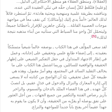
(العقلاء)، ومنطق العقلاء هو منطق الاحتكام إلى الدليل…
[وعليه] فلنُعْطِ لكلّ إنسان حقَّه في تبنّي العقيدة التي عنده،
ونناقشه بطريقة علمية ومنهجية وبحثية هادئة». ثمّ استطرد قائلاً
لذلك العالم: «أمدُّ يدي إليك (وأمثالك)؛ كي نقف معاً في مواجهة
موجات العصبية القاتلة… ولنكن جاهزين للإقرار بأخطائنا جميعاً،
وليتحمّل كلّ واحدٍ منا السياط التي ستأتيه من أبناء مذهبه نتيجة
)
[5]
(
لذلك»
.
لقد سعى المؤلِّف في هذا الكتاب ـ بوصفه عالماً شيعياً متمسِّكاً
بعقيدته ـ إلى إضفاء طابعٍ علمي وتحقيقي على إجاباته، وعمل
في إطار الاجتهاد المتداول في حقل التفكير الشيعي على إظهار
الحقيقة والواقعية للسائلين. وربما اشتمل هذا الكتاب على ما
يخالف التقليد السائد في المجتمع، وهو أمرٌ مقبول، وهذه هي
طبيعة كلّ عمل تحقيقي، بَيْدَ أن الواضح من كتابته أنه لا يسعى
إلى إثارة المعارك والنزال والدخول في جَدَلٍ عقيم، بل انصبّ
كلُّ جهده ـ في هذا الفضاء الملبّد بالدخان والسموم، والزاخر
بأزيز رصاص الفتنة والتكفير من جميع الجهات ـ من أجل العثور
على نفق يوصله أو يقرِّبه من الحقيقة، وأن لا يكون ما يقوم به
جهداً عقيماً آخر يفتح باباً جديداً للمواجهة والنزاع.