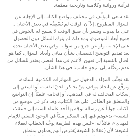
قرآنية وروائية وكلامية وتاريخية معمَّقة.
لقد سعى المؤلِّف في مختلف مواضع الكتاب إلى الإجابة عن
السؤال المطروح، إلاّ أن الوقت لم يُسْعِفْه في بعض الأحيان ـ
على ما يبدو ـ، وشعر بأن ضيق الوقت لا يسمح له بالخوض في
جميع أبعاد الموضوع، ومع ذلك لم يترك السائل دون الحصول
على الإجابة، ولو عن جزءٍ من سؤاله. وفي بعض الأحيان نجده
بعد تقديم التوضيح التفصيلي بشأن مباني وأبعاد السؤال، كما هو
الحال بالنسبة إلى تعيين الأعلم في هذا العصر، يعتذر للسائل من
عدم توصُّله إلى نتيجةٍ حاسمة في هذا الشأن.
لقد تجنَّب المؤلف الدخول في المهاترات الكلامية السائدة،
وترفَّع عن اتخاذ موقف مَنْ يحتكر الحقّ لنفسه، أو السعي إلى
إسكات المخالف له في المذهب، أو إفحامه علميّاً. إن التواضع
والمنطق هو الطاغي على هذا الكتاب. وقد ذكر في موضعٍ من
الكتاب جواباً عن رسالة توجَّه بها أحد علماء السنة إلى «عقلاء
الشيعة» يدعوهم فيها إلى التفكير مليّاً في الوجود الفعلي للإمام
المهدي×، قائلاً له: «ليس بهذه الطريقة يوجَّه الخطاب لعقلاء
الشيعة؛ لأن (عقلاء) الشيعة يُفترض أنهم يعملون بمنطق