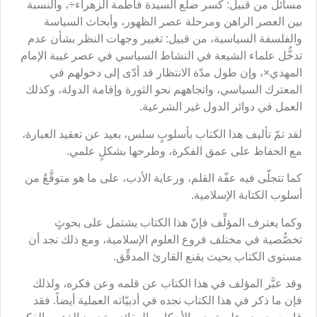
مسائل من قبيل: كسر ضلع السيدة فاطمة الزهراء÷، والنسبة
بين العصر الراهن ومرحلة عصر الظهور، وأبحاث السياسة
والفلسفة السياسية، من قبيل: تغيير وجهات النظر بشأن عدم
تدخُّل علماء الشيعة في النشاط السياسي في عصر غيبة الإمام
المهدي×، وإن طول مدّة الانتظار قد أدّى إلى دخولهم في
المعترك السياسي، واتجاههم نحو الثورة وإقامة الدولة، وكذلك
العمل في دوائر الدول غير الشرعية.
لقد تمّ تأليف هذا الكتاب بأسلوبٍ سلس، بعيد عن تعقيد العبارة،
مع الحفاظ على عمق الفكرة، وطرحها بشكلٍ علمي.
كما تتجلّى فيه عفّة القلم، ورعاية الأدب، على ما هو متوقَّعٌ من
أسلوب الكتابة الإسلامية.
وكما يعترف المؤلِّف فإنّ هذا الكتاب يشتمل على بحوثٍ
تخصُّصية في مختلف فروع العلوم الإسلامية، ومع ذلك نجد أن
مستوى الكتاب بحيث يقنع القارئ المدقِّق.
وقد عبَّر المؤلف في هذا الكتاب عن قلمه وعن فكره، ولذلك
فإن ما ذكر في هذا الكتاب نجده في أدبيّاته العملية أيضاً. فقد