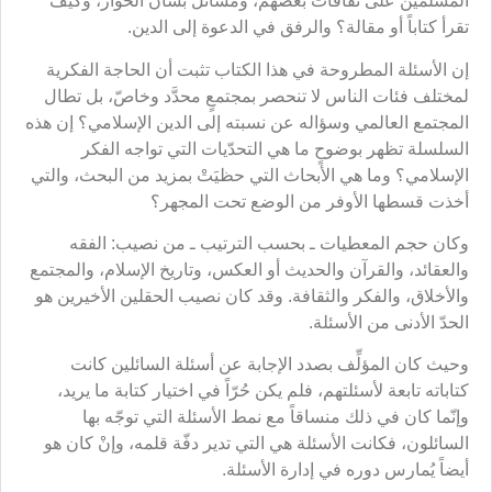
المسلمين على ثقافات بعضهم، ومسائل بشأن الحوار، وكيف
تقرأ كتاباً أو مقالة؟ والرفق في الدعوة إلى الدين.
إن الأسئلة المطروحة في هذا الكتاب تثبت أن الحاجة الفكرية
لمختلف فئات الناس لا تنحصر بمجتمعٍ محدَّد وخاصّ، بل تطال
المجتمع العالمي وسؤاله عن نسبته إلى الدين الإسلامي؟ إن هذه
السلسلة تظهر بوضوحٍ ما هي التحدّيات التي تواجه الفكر
الإسلامي؟ وما هي الأبحاث التي حظيَتْ بمزيد من البحث، والتي
أخذت قسطها الأوفر من الوضع تحت المجهر؟
وكان حجم المعطيات ـ بحسب الترتيب ـ من نصيب: الفقه
والعقائد، والقرآن والحديث أو العكس، وتاريخ الإسلام، والمجتمع
والأخلاق، والفكر والثقافة. وقد كان نصيب الحقلين الأخيرين هو
الحدّ الأدنى من الأسئلة.
وحيث كان المؤلِّف بصدد الإجابة عن أسئلة السائلين كانت
كتاباته تابعة لأسئلتهم، فلم يكن حُرّاً في اختيار كتابة ما يريد،
وإنّما كان في ذلك منساقاً مع نمط الأسئلة التي توجّه بها
السائلون، فكانت الأسئلة هي التي تدير دفّة قلمه، وإنْ كان هو
أيضاً يُمارس دوره في إدارة الأسئلة.