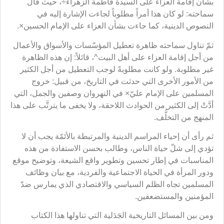
بشأن إقامة العزاء على السيدة فاطمة الزهراء÷، حيث قال
سماحته: لو كان هذا أمراً مطلوباً لجاءت الإشارة إليه في
النصوص الدينية، كما جاءت بشأن العزاء على الإمام الحسين×.
ثمّ تناول سماحته ظاهرة تعطيل المؤسّسات والأسواق والأعمال
من أجل إقامة العزاء على أهل البيت^، قائلاً: إن هذه الظاهرة
غير مطلوبة. ولو كانت مطلوبةً لوجب التعطيل من أجل الكثير
من الأمور الأخرى التي حدثت في التاريخ، من قبيل: خروج
المسلمين على الإمام عليّ× في النهروان وصفين والجمل، التي
أدَّتْ إلى الكثير من الحوادث اللاحقة، ولا يخفى ما يترتَّب على هذا
المنهج من التخلُّف.
ثم رأى أن إحياء المراسم الدينية والمرتبطة بالأئمّة يجب أن لا
تؤدي إلى شلّ حياة الناس، وطالب بحسن الاستفادة من هذه
المناسبات في إطار تحسين وتطوير واقع الشيعة، وتوضيح موقع
ودور المرأة في الحياة الاجتماعية والفردية، مع بيان وظائف
المسلمين تجاه الظلم السياسي والاقتصادي الذي يمارس ضدّ
المؤمنين والمستضعفين.
ومن بين المسائل التاريخية الجَدَلية التي تناولها هذا الكتاب