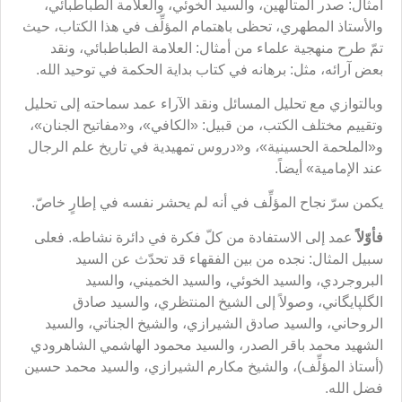
أمثال: صدر المتألهين، والسيد الخوئي، والعلامة الطباطبائي،
والأستاذ المطهري، تحظى باهتمام المؤلِّف في هذا الكتاب، حيث
تمّ طرح منهجية علماء من أمثال: العلامة الطباطبائي، ونقد
بعض آرائه، مثل: برهانه في كتاب بداية الحكمة في توحيد الله.
وبالتوازي مع تحليل المسائل ونقد الآراء عمد سماحته إلى تحليل
وتقييم مختلف الكتب، من قبيل: «الكافي»، و«مفاتيح الجنان»،
و«الملحمة الحسينية»، و«دروس تمهيدية في تاريخ علم الرجال
عند الإمامية» أيضاً.
يكمن سرّ نجاح المؤلِّف في أنه لم يحشر نفسه في إطارٍ خاصّ.
فأوّلاً
عمد إلى الاستفادة من كلّ فكرة في دائرة نشاطه. فعلى
سبيل المثال: نجده من بين الفقهاء قد تحدّث عن السيد
البروجردي، والسيد الخوئي، والسيد الخميني، والسيد
الگلپايگاني، وصولاً إلى الشيخ المنتظري، والسيد صادق
الروحاني، والسيد صادق الشيرازي، والشيخ الجناتي، والسيد
الشهيد محمد باقر الصدر، والسيد محمود الهاشمي الشاهرودي
(أستاذ المؤلِّف)، والشيخ مكارم الشيرازي، والسيد محمد حسين
فضل الله.