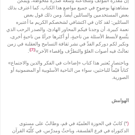
إن مقدرة المؤلِّف وشجاعته وسعة صدره ملحوظةٌ، ويمكن
مشاهدتها بوضوحٍ في جميع مواضع هذا الكتاب. كما اعترف بذلك
بعض المستخدمين والسائلين أيضاً. ومن ذلك قول بعض
السائلين: لقد كان في اكتشافي لشخصكم الكريم ما أعتبره
نعمة كبيرة، أن وجدنا فيكم المحاور الهادئ، والصدر الرحب الذي
يتَّسع لأبسط الأسئلة من ناحيةٍ، أو أكثرها جرأةً من ناحيةٍ أخرى،
ونكبر لكم دوركم الفذّ في نشر ثقافة التسامح والعقلنة في زمن
)
[7]
(
تعالَتْ فيه أصوات الغلوّ والتطرُّف وإقصاء الآخر»
.
وباختصارٍ يُعتبر هذا كتاب «إضاءات في الفكر والدين والاجتماع»
كتاباً قيّماً للباحثين، سواء من الناحية الأسلوبية أو المضمونية أو
الصورية.
الهوامش
(
*) كاتبٌ في الحوزة العلميّة في قم، وطالبٌ على مستوى
الدكتوراه في فرع الفلسفة، وباحثٌ ومدرِّس، في كلِّيّة القرآن