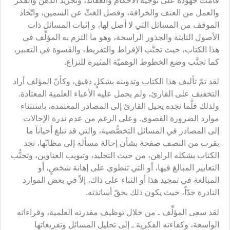
قامت جهوده على توجيه الأحكام والعقائد، وتجريد الذهن والفكر
والعمل من العنف والخرافة، وفصل الغثّ عن السمين، واتّخاذ
الموقف من المسائل التي لا أصل لها، و إثبات المسائل ذات
الأصول الثابتة والجذور الراسخة، وهو ما التزم به المؤلِّف في
هذا الكتاب، حيث تجنَّب الإفراط والتفريط، والقسوة في التعبير،
كما تجنَّب وضع الخطوط الوهميّة المثيرة للنزاع.
لقد تمّ تأليف هذا الكتاب وتدوينه بشكلٍ دقيق، وكأنّ المؤلف أراد
التخفيف على القارئ، ولم يحمل عليه الأعباء العلمية المعتادة.
ولذلك قلَّما نجده يحيل القارئ إلى المصادر المعتمدة، باستثناء
موارد الضرورة القصوى. وعلى الرغم من عدم ندرة الإحالات
إلى المصادر في المسائل التخصُّصية، والتي قد تبلغ أحياناً ما
يقرب من النصف صفحة بشأن إحالة مسألة إلى مظانّها، نجد
الكتاب بشكله الراهن، من حيث التجليد، وتبويب العناوين، وتجنُّب
التعابير المبالغ فيها، أو التي تنطوي على إهانة شخصٍ، أو
المبالغة في تمجيد هذا أو الثناء على ذاك، إلاّ في بعض الموارد
النادرة جدّاً، حيث يكون ذلك بحقّ أساتذته.
لقد سعى المؤلِّف ـ من خلال توظيف مقدرته العلمية، وقراءاته
الواسعة، وكفاءته الفكرية ـ إلى تحليل المسائل وتفريعاتها