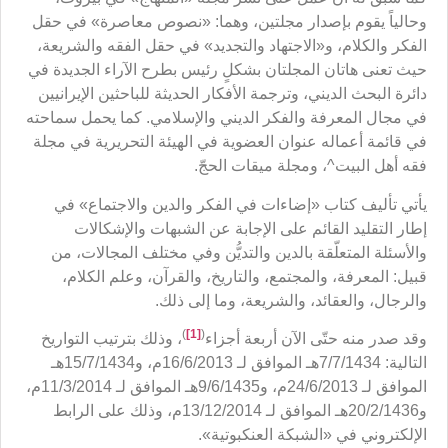
وحالياً يقوم بإصدار مجلتين، وهما: «نصوص معاصرة» في حقل
الفكر والكلام، و«الاجتهاد والتجديد» في حقل الفقه والشريعة،
حيث تعنى هاتان المجلتان بشكلٍ رئيس بطرح الآراء الجديدة في
دائرة البحث الديني، وترجمة الأفكار الحديثة للباحثين الإيرانيين
في مجال المعرفة والفكر الديني والإسلامي. كما يحمل سماحته
في قائمة أعماله عنوان العضوية في الهيئة التحريرية في مجلة
فقه أهل البيت^، ومجلة ميقات الحجّ.
يأتي تأليف كتاب «إضاءات في الفكر والدين والاجتماع» في
إطار التقليد القائم على الإجابة عن الشبهات والإشكالات
والأسئلة المتعلّقة بالدين والتديُّن وفي مختلف المجالات، من
قبيل: المعرفة، والمجتمع، والتاريخ، والقرآن، وعلم الكلام،
والرجال، والعقائد، والشريعة، وما إلى ذلك.
)
[1]
(
وقد صدر منه حتّى الآن أربعة أجزاء
، وذلك بترتيب التواريخ
التالية: 7/7/1434هـ الموافق لـ 16/6/2013م، و15/7/1434هـ
الموافق لـ 24/6/2013م، و9/6/1435هـ الموافق لـ 11/3/2014م،
و20/2/1436هـ الموافق لـ 13/12/2014م، وذلك على الرابط
الإلكتروني في «الشبكة العنكبوتية».