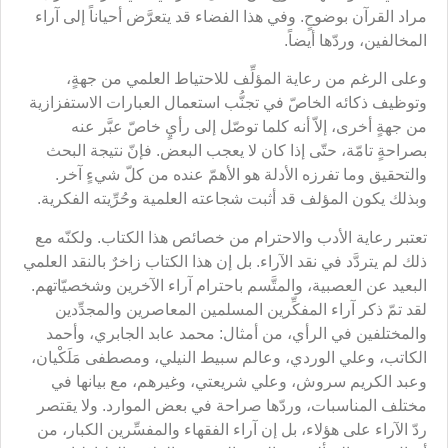
مراد القرآن بوضوحٍ. وفي هذا الفضاء قد يتعرَّض أحياناً إلى آراء
المخالفين، وردّها أيضاً.
وعلى الرغم من رعاية المؤلِّف للاحتياط العلمي من جهةٍ،
وتوظيف ذكائه الخاصّ في تجنُّب استعمال العبارات الاستفزازية
من جهةٍ أخرى، إلاّ أنه كلما توصّل إلى رأيٍ خاصّ عبَّر عنه
بصراحةٍ تامّة، حتّى إذا كان لا يعجب البعض. فإنّ نتيجة البحث
والتحقيق وما تفرزه الأدلة هو الأهمّ عنده من كلّ شيءٍ آخر.
وبذلك يكون المؤلف قد أثبت شجاعته العلمية وحُرِّيته الفكرية.
تعتبر رعاية الأدب والاحترام من خصائص هذا الكتاب. ولكنّه مع
ذلك لم يتردَّد في نقد الآراء. بل إن هذا الكتاب زاخرٌ بالنقد العلمي
البعيد عن العصبية، والمتَّسم باحترام آراء الآخرين وشخصيّاتهم.
لقد تمّ ذكر آراء المفكِّرين المسلمين المعاصرين والمجدِّدين
والمختلفين في الرأي، من أمثال: محمد عابد الجابري، وأحمد
الكاتب، وعلي الوردي، وعالم سبيط النيلي، ومصطفى مَلَكْيان،
وعبد الكريم سروش، وعلي شريعتي، وغيرهم، مع بيانها في
مختلف المناسبات، وردّها صراحة في بعض الموارد. ولا يقتصر
ردّ الآراء على هؤلاء، بل إن آراء الفقهاء والمفسِّرين الكبار، من