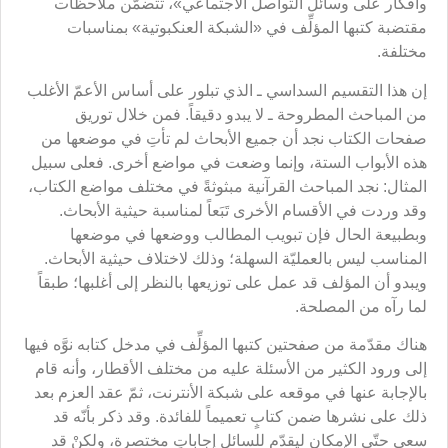
وأفكار على وسائل التواصل الاجتماعي»، تتضمَّن ملاحظات
مقتضبة كتبها المؤلِّف في «الشبكة العنكبوتية» بمناسبات
مختلفة.
إن هذا التقسيم السداسي ـ الذي تبلور على أساس الأعمّ الأغلب
من المباحث المطروحة ـ لا يبدو دقيقاً. فمن خلال توريق
صفحات الكتاب نجد أن جميع الأبحاث لم تأتِ في موضعها من
هذه الأبواب الستة، وإنما وضعت في مواضع أخرى. فعلى سبيل
المثال: نجد المباحث القرآنية مبثوثةً في مختلف مواضع الكتاب،
وقد وردت في الأقسام الأخرى تَبَعاً لمناسبة حيثية الأبحاث.
وبطبيعة الحال فإن تبويب المطالب ووضعها في موضعها
المناسب ليس بالعمليّة السهلة؛ وذلك لاختلاف حيثية الأبحاث.
ويبدو أن المؤلف قد عمل على توزيعها بالنظر إلى أغلبها؛ طبقاً
لما رآه من المصلحة.
هناك مقدّمة من صفحتين كتبها المؤلِّف في مدخل كتابه نوَّه فيها
إلى ورود الكثير من الأسئلة عليه من مختلف الأقطار، وأنه قام
بالإجابة عنها في موقعه على شبكة الأنترنت، ثمّ عقد العزم بعد
ذلك على نشرها ضمن كتابٍ تعميماً للفائدة. وقد ذكر بأنّه قد
سعى حتّى الإمكان ليقدّم للسائل إجاباتٍ مختصرة، ولكنْ قد