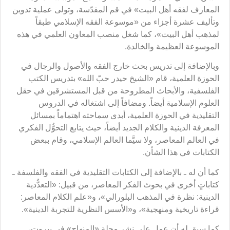
المعارف لفقه أهل البيت» في قم المقدّسة، وتولى عملية تدوين
وتأليف عشرة أجزاء من «موسوعة الفقه الإسلامي طبقاً
لمذهب أهل البيت»، كما شغل منصب المعاون العلمي في هذه
الموسوعة العظيمة والخالدة.
وبالإضافة إلى تدريس بحث خارج الفقه والأصول والرجال في
الحوزة العلمية، قام «الشيخ حيدر حبّ الله» بتدريس الكتب
الفلسفية، والأبحاث المطروحة من قبل المستشرقين في حقل
العلوم الإسلامية أيضاً. ومضافاً إلى اشتغاله في الدروس
التقليدية في الحوزة العلمية، أبدى سماحته اهتماماً بمسائل
المعرفة الدينية والكلام الجديد أيضاً، حيث يتابع التحوُّل الفكري
في العالم المعاصر، ولا سيَّما العالم الإسلامي، وقام ببعض
الكتابات في هذا الشأن.
كما أن له ـ بالإضافة إلى الكتابات التقليدية في الفقه والفلسفة ـ
كتاباتٍ أخرى في بحوث الفكر المعاصر، من قبيل: «التعدُّدية
الدينية: نظرة في المذهب البلورالي»، و«علم الكلام المعاصر:
قراءة تاريخية ومنهجية»، و«الأسس النظرية للتجربة الدينية».
كما سبق له أن عمل على نشر مجلة «المنهاج» في بيروت،