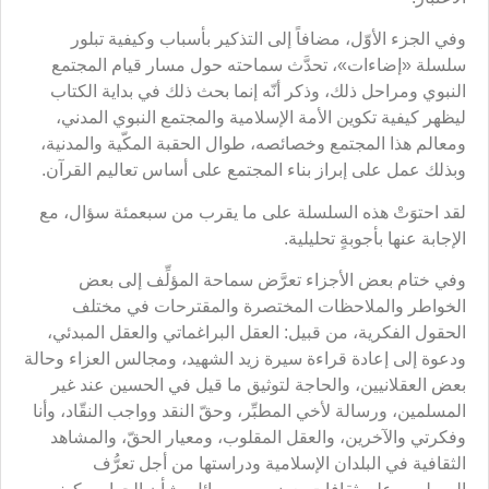
وفي الجزء الأوّل، مضافاً إلى التذكير بأسباب وكيفية تبلور
سلسلة «إضاءات»، تحدَّث سماحته حول مسار قيام المجتمع
النبوي ومراحل ذلك، وذكر أنّه إنما بحث ذلك في بداية الكتاب
ليظهر كيفية تكوين الأمة الإسلامية والمجتمع النبوي المدني،
ومعالم هذا المجتمع وخصائصه، طوال الحقبة المكّية والمدنية،
وبذلك عمل على إبراز بناء المجتمع على أساس تعاليم القرآن.
لقد احتوَتْ هذه السلسلة على ما يقرب من سبعمئة سؤال، مع
الإجابة عنها بأجوبةٍ تحليلية.
وفي ختام بعض الأجزاء تعرَّض سماحة المؤلِّف إلى بعض
الخواطر والملاحظات المختصرة والمقترحات في مختلف
الحقول الفكرية، من قبيل: العقل البراغماتي والعقل المبدئي،
ودعوة إلى إعادة قراءة سيرة زيد الشهيد، ومجالس العزاء وحالة
بعض العقلانيين، والحاجة لتوثيق ما قيل في الحسين عند غير
المسلمين، ورسالة لأخي المطبِّر، وحقّ النقد وواجب النقّاد، وأنا
وفكرتي والآخرين، والعقل المقلوب، ومعيار الحقّ، والمشاهد
الثقافية في البلدان الإسلامية ودراستها من أجل تعرُّف