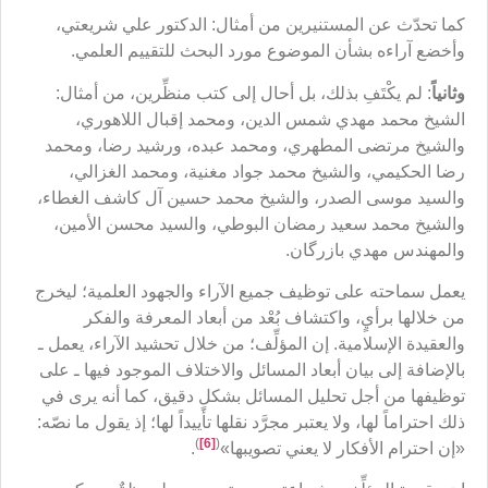
كما تحدّث عن المستنيرين من أمثال: الدكتور علي شريعتي،
وأخضع آراءه بشأن الموضوع مورد البحث للتقييم العلمي.
وثانياً
: لم يكْتَفِ بذلك، بل أحال إلى كتب منظِّرين، من أمثال:
الشيخ محمد مهدي شمس الدين، ومحمد إقبال اللاهوري،
والشيخ مرتضى المطهري، ومحمد عبده، ورشيد رضا، ومحمد
رضا الحكيمي، والشيخ محمد جواد مغنية، ومحمد الغزالي،
والسيد موسى الصدر، والشيخ محمد حسين آل كاشف الغطاء،
والشيخ محمد سعيد رمضان البوطي، والسيد محسن الأمين،
والمهندس مهدي بازرگان.
يعمل سماحته على توظيف جميع الآراء والجهود العلمية؛ ليخرج
من خلالها برأيٍ، واكتشاف بُعْد من أبعاد المعرفة والفكر
والعقيدة الإسلامية. إن المؤلِّف؛ من خلال تحشيد الآراء، يعمل ـ
بالإضافة إلى بيان أبعاد المسائل والاختلاف الموجود فيها ـ على
توظيفها من أجل تحليل المسائل بشكلٍ دقيق، كما أنه يرى في
ذلك احتراماً لها، ولا يعتبر مجرَّد نقلها تأييداً لها؛ إذ يقول ما نصّه:
)
[6]
(
«إن احترام الأفكار لا يعني تصويبها»
.