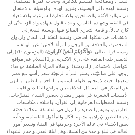
السنّي، ومصافحة المسلم للكافرة، وحجاب المرأة المسلمة،
ونسبة الهدف إلى الوسيلة، وتبرير الهدف بالوسيلة، والاحتفال
في مواليد الأئمّة والصالحين، والاستخارة الشرعية، والاستعباد
في الفقه، وشهادة الفاسق، وعدم قبول شهادة ولد الزنا حتّى لو
كان عادلاً، وإقامة التعازي المبالغ فيها، ونسبة البيعة إلى
الانتخابات في شكلها الحاضر، ونسبة التقيّة إلى النفاق وازدواج
الشخصية، والعلاقة بين الرجل والمرأة الأجنبية عبر الهاتف،
ونسبة قوله تعالى: ﴿
وَأَكْثَرُهُمْ
لِلْحَقِّ
كَارِهُونَ
﴾ (المؤمنون: 70) إلى
الديمقراطية القائمة على رأي الأكثرية، وردّ السلام عبر مواقع
التواصل الاجتماعي (الدردشة)، وإسلام المرأة الصابئية مع بقاء
زوجها على صابئيّته، وستر المرأة الزنجيّة شعر رأسها مع قصر
شعرها، حيث لا يتجاوز طوله السنتمتر الواحد، والتطبير، والنهي
عن المنكر في المسائل الخلافية بين مراجع التقليد، وإقامة
الأمسيات الشعرية في شهر رمضان بحضور النساء المتبرِّجات،
ونسبة المعطيات العرفانية إلى القرآن، واختلاف مكاشفات
العارفين، وقوس الصعود والنزول في الفلسفة، وعلاقة قصّة
إحياء الطيور لإبراهيم بشبهة الآكل والمأكول الفلسفية، وحلّية
بعض الأشياء في عالم الآخرة وحرمتها في الدنيا، وتقدير أمور
العالم في ليلةٍ واحدة من السنة، وهي ليلة القدر، وإخبار الشهداء