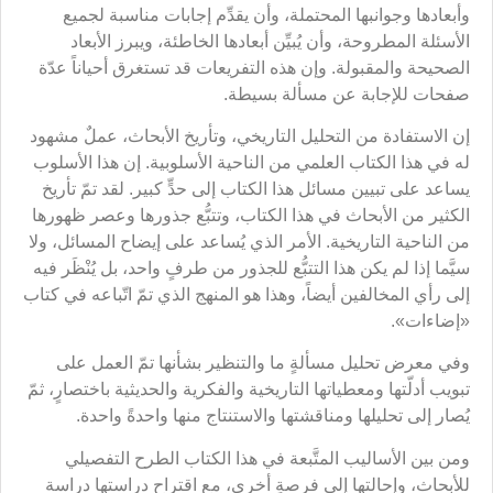
وأبعادها وجوانبها المحتملة، وأن يقدِّم إجابات مناسبة لجميع
الأسئلة المطروحة، وأن يُبيِّن أبعادها الخاطئة، ويبرز الأبعاد
الصحيحة والمقبولة. وإن هذه التفريعات قد تستغرق أحياناً عدّة
صفحات للإجابة عن مسألة بسيطة.
إن الاستفادة من التحليل التاريخي، وتأريخ الأبحاث، عملٌ مشهود
له في هذا الكتاب العلمي من الناحية الأسلوبية. إن هذا الأسلوب
يساعد على تبيين مسائل هذا الكتاب إلى حدٍّ كبير. لقد تمّ تأريخ
الكثير من الأبحاث في هذا الكتاب، وتتبُّع جذورها وعصر ظهورها
من الناحية التاريخية. الأمر الذي يُساعد على إيضاح المسائل، ولا
سيَّما إذا لم يكن هذا التتبُّع للجذور من طرفٍ واحد، بل يُنْظَر فيه
إلى رأي المخالفين أيضاً، وهذا هو المنهج الذي تمّ اتّباعه في كتاب
«إضاءات».
وفي معرض تحليل مسألةٍ ما والتنظير بشأنها تمّ العمل على
تبويب أدلّتها ومعطياتها التاريخية والفكرية والحديثية باختصارٍ، ثمّ
يُصار إلى تحليلها ومناقشتها والاستنتاج منها واحدةً واحدة.
ومن بين الأساليب المتَّبعة في هذا الكتاب الطرح التفصيلي
للأبحاث، وإحالتها إلى فرصةٍ أخرى، مع اقتراح دراستها دراسة