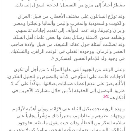
يضطرّ أحياناً إلى مزيدٍ من التفصيل؛ لحاجة السؤال إلى ذلك.
وقد توزَّع السائلون على مختلف الأقطار، من قبيل: العراق
والكويت والسعودية والمغرب واليمن وألمانيا وإنجلترا ومصر
وإيران وغيرها. وقد عمد المؤلِّف إلى تقديم إجابات تناسبهم.
ونشاهد ضمن الأسئلة رسائل بعث بها بعض علماء أهل السنّة،
وقد تضمَّنت أسئلة حول عقائد الشيعة، من قبيل: ولادة صاحب
العصر والزمان، ووجوده الفعلي في الوقت الراهن، والتشكيك
في وجود ولد للإمام الحسن العسكري×.
وعلى الرغم من الجهود التي بذلها المؤلِّف؛ من أجل أن تكون
الإجابات قائمة على التتبُّع في الأدلّة والنصوص والتحليل الفكري،
إلاّ أنه يصرّ على عدم إعطاء ضمانات بصحّتها، مؤكِّداً على أنّه لا
طريق للوصول إلى الحقيقة إلاّ من خلال مشاركة الآخرين في
)
[2]
(
أفكارهم
.
وبهذه الرؤية تجده يكيل الثناء على قرّائه، ويولي أهمِّية لآرائهم
ووجهات نظرهم وانتقاداتهم، معتبراً ذلك مؤشِّراً إيجابياً على
سلامة الفكر من الخطأ، وذلك حيث يقول ما نصّه: «فوجود
أمثالكم بالنسبة لي ضمانة صحِّية لشخص مثلي؛ كي لا تذهب به