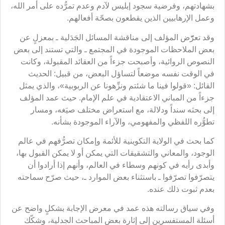
بشهادتهم، وفرضية سجود إبليس لآدم وعدم تمرُّده على أمر الله،
وعمل الإرهابيين الذين يقطعون بصحّة أفعالهم.
وقد تعرّّض المؤلف إلى مناقشة المسائل الجَدَلية ـ بمعزلٍ عن
بعض الملاحظات الموجودة في المجتمع ـ والتي تستند إلى بعض
النصوص الروائية، وأصبحت جزءاً من العقائد المقبولة، وكانت
في الوقت نفسه موضعاً لتساؤل البعض، من قبيل: الحديث
القائل: «قولوا فينا ما شئتم ونزِّهونا عن الربوبية»، والذي يمثل
جزءاً من المباني الاعتقادية في علم الإمام. حيث عمد المؤلف
إلى بحثه سنداً ودلالة، مع استعراض مختلف صيَغه، ومسار
تطوُّره اللفظي والمفهومي، والآراء الموجودة بشأنه.
كما بحث في الولاية التكوينية للأئمة وإمكان تصرُّفهم في عالم
الوجود، والمعاني والتشقيقات التي يمكن أو لا يمكن القبول بها،
وأبدى رأيه في كونهم وسطاء في العالم، وأنهم إذا أرادوا أن
يتصرّفوا تصرّفوا ـ باستثناء بعض الموارد ـ، حيث صرّح سماحته
بعدم ثبوت ذلك عنده.
وفي سياق رسالته هذه عمد في معرض الإجابة بشكلٍ واضح عن
أسئلة المستفسرين إلى إثارة بعض المباحث الجدلية، وشكّك