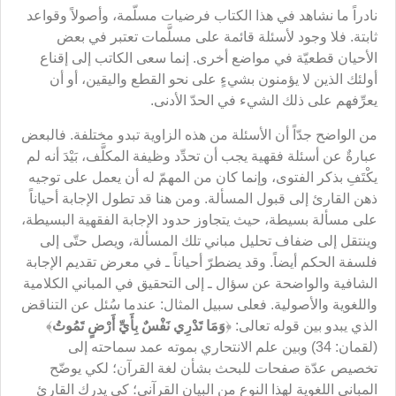
نادراً ما نشاهد في هذا الكتاب فرضيات مسلّمة، وأصولاً وقواعد
ثابتة. فلا وجود لأسئلة قائمة على مسلَّمات تعتبر في بعض
الأحيان قطعيّة في مواضع أخرى. إنما سعى الكاتب إلى إقناع
أولئك الذين لا يؤمنون بشيءٍ على نحو القطع واليقين، أو أن
يعرِّفهم على ذلك الشيء في الحدّ الأدنى.
من الواضح جدّاً أن الأسئلة من هذه الزاوية تبدو مختلفة. فالبعض
عبارةٌ عن أسئلة فقهية يجب أن تحدِّد وظيفة المكلَّف، بَيْدَ أنه لم
يكْتَفِ بذكر الفتوى، وإنما كان من المهمّ له أن يعمل على توجيه
ذهن القارئ إلى قبول المسألة. ومن هنا قد تطول الإجابة أحياناً
على مسألة بسيطة، حيث يتجاوز حدود الإجابة الفقهية البسيطة،
وينتقل إلى ضفاف تحليل مباني تلك المسألة، ويصل حتّى إلى
فلسفة الحكم أيضاً. وقد يضطرّ أحياناً ـ في معرض تقديم الإجابة
الشافية والواضحة عن سؤال ـ إلى التحقيق في المباني الكلامية
واللغوية والأصولية. فعلى سبيل المثال: عندما سُئل عن التناقض
الذي يبدو بين قوله تعالى: ﴿
وَمَا
تَدْرِي
نَفْسٌ
بِأَيِّ
أَرْضٍ
تَمُوتُ
﴾
(لقمان: 34) وبين علم الانتحاري بموته عمد سماحته إلى
تخصيص عدّة صفحات للبحث بشأن لغة القرآن؛ لكي يوضّح
المباني اللغوية لهذا النوع من البيان القرآني؛ كي يدرك القارئ