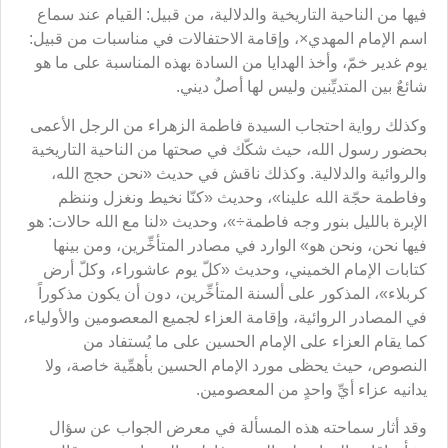
فيها من الناحية التاريخية والدلالية، من قبيل: القيام عند سماع
اسم الإمام المهدي×، وإقامة الاحتفالات في مناسبات من قبيل:
يوم غدير خمّ، وأخذ الهدايا من السادة بهذه المناسبة على ما هو
شائعٌ بين المتديِّنين وليس لها أصلٌ ديني.
وكذلك رواية احتجاب السيدة فاطمة الزهراء من الرجل الأعمى
بحضور رسول الله، حيث شكّك في صحتها من الناحية التاريخية
والروائية والدلالية. وكذلك ناقش في حديث «نحن حجج الله،
وفاطمة حجّة الله علينا»، وحديث «كنّا نخيط ونغزل وننظم
الإبرة بالليل بنور وجه فاطمة÷»، وحديث «لنا مع الله حالات: هو
فيها نحن، ونحن هو» الوارد في مصادر المتأخِّرين، ومن بينها
كتابات الإمام الخميني، وحديث «كلّ يوم عاشوراء، وكلّ أرض
كربلاء»، المذكور على ألسنة المتأخِّرين، دون أن يكون مذكوراً
في المصادر الروائية، وإقامة العزاء لجميع المعصومين والأولياء،
كما يقام العزاء على الإمام الحسين على ما يُستفاد من
النصوص، حيث يحظى مورد الإمام الحسين بأهمِّية خاصة، ولا
يدانيه عزاء أيِّ واحدٍ من المعصومين.
وقد أثار سماحته هذه المسألة في معرض الجواب عن سؤال