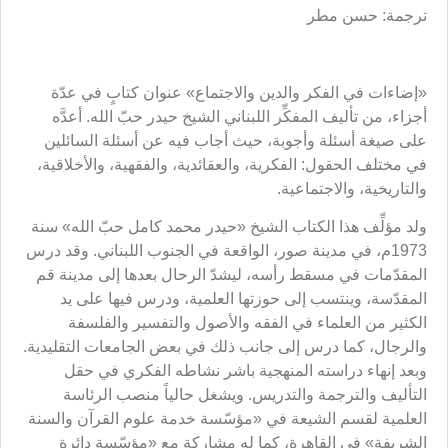
ترجمة: حسن مطر
«إضاءات في الفكر والدين والاجتماع» عنوان كتابٍ في عدّة
أجزاء، من تأليف المفكِّر اللبناني الشيخ حيدر حبّ الله. أعدَّه
على صيغة أسئلة وأجوبة، حيث أجاب فيه عن أسئلة السائلين
في مختلف الحقول: الفكرية، والعقائدية، والفقهية، والأخلاقية،
والتاريخية، والاجتماعية.
ولد مؤلِّف هذا الكتاب الشيخ «حيدر محمد كامل حبّ الله» سنة
1973م، في مدينة صور، الواقعة في الجنوب اللبناني. وقد درس
المقدّمات في مسقط رأسه، ليشدّ الرحال بعدها إلى مدينة قم
المقدّسة، وينتسب إلى حوزتها العلمية، ودرس فيها على يد
الكثير من العلماء في الفقه والأصول والتفسير والفلسفة
والرجال، كما درس إلى جانب ذلك في بعض الجامعات التقليدية.
وبعد إنهاء دراسته المنهجية باشر نشاطه الفكري في حقل
التأليف والترجمة والتدريس. ويشغل حالياً منصب الرئاسة
العلمية لقسم الشيعة في «مؤسّسة خدمة علوم القرآن والسنة
الشريفة» في القاهرة، كما له مشاركة مع «مؤسّسة دائرة