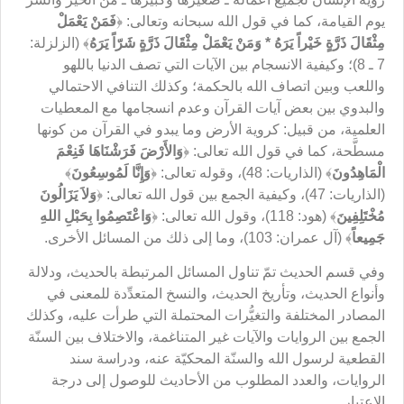
يوم القيامة، كما في قول الله سبحانه وتعالى: ﴿
فَمَنْ
يَعْمَلْ
مِثْقَالَ
ذَرَّةٍ
خَيْراً
يَرَهُ
*
وَمَنْ
يَعْمَلْ
مِثْقَالَ
ذَرَّةٍ
شَرّاً
يَرَهُ
﴾ (الزلزلة:
7 ـ 8)؛ وكيفية الانسجام بين الآيات التي تصف الدنيا باللهو
واللعب وبين اتصاف الله بالحكمة؛ وكذلك التنافي الاحتمالي
والبدوي بين بعض آيات القرآن وعدم انسجامها مع المعطيات
العلمية، من قبيل: كروية الأرض وما يبدو في القرآن من كونها
مسطَّحة، كما في قول الله تعالى: ﴿
وَالأَرْضَ
فَرَشْنَاهَا
فَنِعْمَ
الْمَاهِدُونَ
﴾ (الذاريات: 48)، وقوله تعالى: ﴿
وَإِنَّا
لَمُوسِعُونَ
﴾
(الذاريات: 47)، وكيفية الجمع بين قول الله تعالى: ﴿
وَلاَ
يَزَالُونَ
مُخْتَلِفِينَ
﴾ (هود: 118)، وقول الله تعالى: ﴿
وَاعْتَصِمُوا
بِحَبْلِ
اللهِ
جَمِيعاً
﴾ (آل عمران: 103)، وما إلى ذلك من المسائل الأخرى.
وفي قسم الحديث تمّ تناول المسائل المرتبطة بالحديث، ودلالة
وأنواع الحديث، وتأريخ الحديث، والنسخ المتعدِّدة للمعنى في
المصادر المختلفة والتغيُّرات المحتملة التي طرأت عليه، وكذلك
الجمع بين الروايات والآيات غير المتناغمة، والاختلاف بين السنّة
القطعية لرسول الله والسنّة المحكيّة عنه، ودراسة سند
الروايات، والعدد المطلوب من الأحاديث للوصول إلى درجة
الاعتبار.