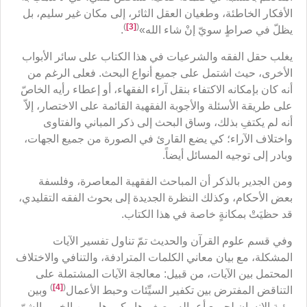
الأفكار الخاطئة، وطغيان العقل الثائر، إلى مكان غير سليم، بل
)
[3]
(
يظلّ في صراطٍ سويّ إنْ شاء الله»
.
يغلب حقل الفقه والشرعيات في هذا الكتاب على سائر الأبواب
الأخرى، حيث اشتمل على جميع أنواع البحث. فعلى الرغم من
أنه كان بإمكانه الاكتفاء بنقل آراء الفقهاء، أو إعطاء رأيه الخاصّ
على طريقة الأسئلة والأجوبة الفقهية القائمة على الاختصار، إلاّ
أنه لم يكتفِ بذلك، وساق البحث إلى ذكر المباني والفتاوى
واختلاف الآراء؛ كي يضع القارئ في الصورة من جميع الجهات،
وبادر إلى توجيه المسائل أيضاً.
ومن الجدير بالذكر أن المباحث الفقهية المعاصرة، وفلسفة
بعض الأحكام، وكذلك النظرة الجديدة إلى بحوث الفقه التقليدي،
قد حظيَتْ بمكانةٍ خاصة في هذا الكتاب.
وفي قسم علوم القرآن والحديث تمّ تناول تفسير الآيات
المشكلة، مع بيان معاني الكلمات المترادفة، والتنافي والاختلاف
المحتمل بين الآيات، من قبيل: معالجة الآيات المشتملة على
)
[4]
(
التناقض المفترض بين تكفير السيِّئات وحبط الأعمال
وبين
رؤية الإنسان لجميع أعماله ـ صغيرها وكبيرها ـ من الخير والشرّ