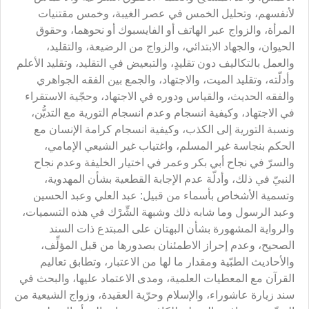
لأنفسهم، وتحليل الخمس في عصر الغيبة، وخمس مقتنيات
المرأة، والزواج عبر الهاتف أو الفايسبوك أو نحوهما، وحقوق
الحيوان، والجهاد الابتدائي، والزواج من الرضيعة، والتقليد،
والعمل بالتكاليف دون تقليدٍ، والتبعيض في التقليد، وتقليد الأعلم
وأدلّته، وتقليد الميت، والاجتهاد، والجمع بين الفقه الجواهري
والفقه الحديث، والقياس ودوره في الاجتهاد، وحجّية الاستقراء
في الاجتهاد، وكيفية انسجام وعدم انسجام التورية مع التديُّن،
ونسبة التورية إلى الكذب، وكيفية انسجام كرامة الإنسان مع
الحكم بنجاسة غير المسلم، واغتياب غير الشيعي الإمامي،
والسرّ في نجاح أبي بكر وعمر في اختيار الخليفة وعدم نجاح
النبيّ في ذلك، وأدلّة عدم الإجابة القطعية بشأن المهدوية،
وتسمية الأشخاص بأسماء من قبيل: عبد العلي وعبد الحسين
وعبد الرسول وما شابه ذلك وشبهة الشِّرْك في هذه التسميات،
والرواية المشهورة بشأن البهتان على المبتدع ذات السند
الصحيح، وعدم إحراز الاطمئنان بصدورها من قبل المؤلِّف،
والأحاديث الطبّية ومقدار ما لها من الاعتبار، وتطابق تعاليم
القرآن مع المعطيات العلمية، ومدى الاعتماد عليها، والبحث في
سند زيارة عاشوراء، والإسلام وحرّية العقيدة، وزواج الشيعية من