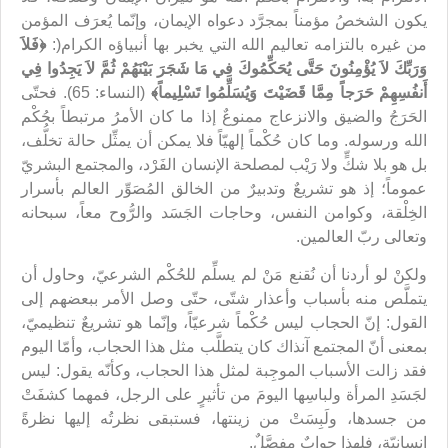
يكون الشخصُ مؤمناً بمجرَّد دعواه الإيمان، وإنّما يُعرَف المؤمن
من غيره بالتزامه تعاليم الله التي يخبر بها أنبياؤه الكرام(:
﴿فَلاَ
وَرَبِّكَ لاَ يُؤْمِنُونَ حَتَّى يُحَكِّمُوكَ فِي مَا شَجَرَ بَيْنَهُمْ ثُمَّ لاَ يَجِدُوا فِي
أَنفُسِهِمْ حَرَجاً مِمَّا قَضَيْتَ وَيُسَلِّمُوا تَسْلِيماً﴾
(النساء: 65). فحتّى
الحَرَجُ والضيق والانزعاج ممنوعٌ إذا ما كان الأمرُ مرتبطاً بحُكْم
الله ورسوله. وما كان حُكْماً إلهيّاً فلا يمكن أن يمثِّل حالة تخلُّف،
بل هو بلا شكٍّ ولا رَيْب لمصلحة الإنسان الفَرْد، والمجتمع البشريّ
عموماً؛ إذ هو تشريعٌ وتدبيرٌ من الخالق المُصَوِّر العالم بأسرار
الخِلْقة، وكوامن النفس، وحاجات الجَسَد والرُّوح معاً، سبحانه
وتعالى ربّ العالمين.
ولكنْ لو أردنا أن نُقنع مَنْ لم يسلِّم للحُكْم الشرعيّ، وحاول أن
يتملَّص منه بأسباب وأعذار شتّى، حتّى وصل الأمر ببعضهم إلى
القول: إنّ الحجاب ليس حُكْماً شرعيّاً، وإنّما هو تشريعٌ تنظيميّ،
بمعنى أنّ المجتمع آنذاك كان يتطلَّب مثل هذا الحجاب، وأمّا اليوم
فقد زالت الأسباب الموجِبة لمثل هذا الحجاب، وكأنّه يقول: ليس
لجَسَدِ المرأة ولباسِها اليومَ من تأثيرٍ على الرجل، فمهما كشفَتْ
من جسدها، ولَبِسَتْ من زينتها، فستبقى نظرتُه إليها نظرةً
إنسانيّة، فلهذا جوابٌ مفصَّلٌ.