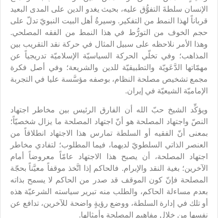
الإنسان سلطةَ التفوُّق عليه، بحيث يغدو الدين على المدى البعيد
قرباناً لهذا النمط من التفكير. وسيرةُ أهل البيت النبويّ تدلّ على
حجم الخوف من التورُّط في هذا النمط من الفقه المصلحي.
وهذا الأمر نلاحظه على سبيل المثال في حركة نقد التقريب بين
المذاهب؛ وفي تخلّي الحركة السياسيّة الإسلاميّة تدريجياً عن
مهمّاتها الدَّعَويّة والتطبيقيّة للدين والشريعة؛ وفي أصل فكرة
مجمع تشخيص مصلحة النظام، بوصفه مؤسَّسة عليا في التجربة
الإماميّة الشيعيّة في إيران.
ويؤكِّد الشيخ حبّ الله أن الفارق الرئيس بين مخاطر اجتهاد
النصّ واجتهاد المصلحة هو أنّ اجتهاد المصلحة ما يزال شخصيّاً؛
بمعنى أنّ الفقيه أو السلطة تمارس هذا الاجتهاد انطلاقاً من
العنصر الذاتي السلطويّ لديهما، فيما المطلوب؛ لتفادي مخاطر
اجتهاد المصلحة، أن يصبح هذا الاجتهاد عامّاً معروضاً أمام
الآخرين؛ بغية النقد والإبرام. فالحاكم إذا اتَّخذ موقفاً معيَّناً بحجّة
المصلحة فإنّ كون الموقف قد صدر من الحاكم لا يسمح بذاته
بعدم مساءلة الحاكم، والطلب منه تبرير سياسته الشرعيّة هذه
أو تلك في إدارة السلطة، ووضع رؤيةٍ واضحة للآخرين، تدافع عن
نفسها من خلال مفاهيم المصلحة وأمثالها.