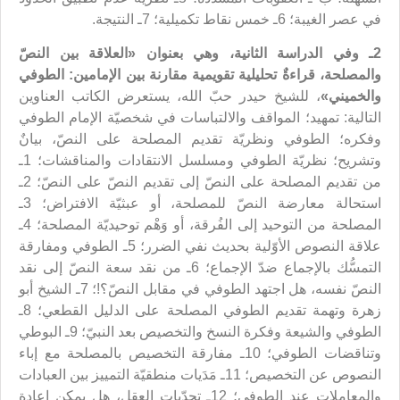
في عصر الغيبة؛ 6ـ خمس نقاط تكميلية؛ 7ـ النتيجة.
2ـ وفي الدراسة الثانية، وهي بعنوان «
العلاقة بين النصّ
والمصلحة
، قراءةٌ تحليلية تقويمية مقارنة بين الإمامين: الطوفي
والخميني»
،
للشيخ حيدر حبّ الله،
يستعرض الكاتب العناوين
التالية: تمهيد؛ المواقف والالتباسات في شخصيّة الإمام الطوفي
وفكره؛ الطوفي ونظريّة تقديم المصلحة على النصّ، بيانٌ
وتشريح؛ نظريّة الطوفي ومسلسل الانتقادات والمناقشات؛ 1ـ
من تقديم المصلحة على النصّ إلى تقديم النصّ على النصّ؛ 2ـ
استحالة معارضة النصّ للمصلحة، أو عبثيّة الافتراض؛ 3ـ
المصلحة من التوحيد إلى الفُرقة، أو وَهْم توحيديّة المصلحة؛ 4ـ
علاقة النصوص الأوّلية بحديث نفي الضرر؛ 5ـ الطوفي ومفارقة
التمسُّك بالإجماع ضدّ الإجماع؛ 6ـ من نقد سعة النصّ إلى نقد
النصّ نفسه، هل اجتهد الطوفي في مقابل النصّ؟!؛ 7ـ الشيخ أبو
زهرة وتهمة تقديم الطوفي المصلحة على الدليل القطعي؛ 8ـ
الطوفي والشيعة وفكرة النسخ والتخصيص بعد النبيّ؛ 9ـ البوطي
وتناقضات الطوفي؛ 10ـ مفارقة التخصيص بالمصلحة مع إباء
النصوص عن التخصيص؛ 11ـ مَدَيات منطقيّة التمييز بين العبادات
والمعاملات عند الطوفي؛ 12ـ تحدّيات العقل، هل يمكن إعادة