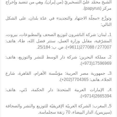
الشيخ محمّد عليّ التسخيريّ (من إيران). وهي من تنضيد وإخراج
مركز (papyrus).
وتوزَّع «مجلّة الاجتهاد والتجديد» في عدّة بلدان، على الشكل
التالي:
1ـ لبنان: شركة الناشرون لتوزيع الصحف والمطبوعات، بيروت،
المشرّفية، مقابل وزارة العمل، سنتر فضل الله، ط4، هاتف:
277007 / 277088(9611+)، ص. ب: 25/184.
2ـ مملكة البحرين: شركة دار الوسط للنشر والتوزيع، هاتف:
17596969(973+).
3ـ جمهورية مصر العربية: مؤسَّسة الأهرام، القاهرة، شارع
الجلاء، هاتف: 7704365(202+).
4ـ الإمارات العربية المتحدة: دار الحكمة، دُبَي، هاتف:
2665394(9714+).
5ـ المغرب: الشركة العربيّة الإفريقيّة للتوزيع والنشر والصحافة
(سپريس)، الدار البيضاء، 70 زنقة سجلماسة.