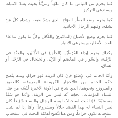
كما يحرم من اللباس ما كان ملوَّناً ومزيَّناً بحيث يشدّ الانتباه،
ويستدعي التركيز.
كما يحرم وضع العِطْر الفوّاح، الذي يشدّ بعَبَقه وشذاه كلَّ مَنْ
يشمّه، وفيهم الرجال الأجانب.
كما يحرم وضع الأصباغ (الماكياج) والكُحْل وكلِّ ما يكون مَدْعاةً
للفت الأنظار، ويسترعي الانتباه.
وكذلك يحرم إبداء القُرْطَيْن (الحَلَق) في الأُذُنَيْن، والعِقْد في
الرَّقَبة، والسِّوار في المِعْصَم أو الزَّنْد، والخلخال في الرِّجْل أو
الساق.
وأمّا الخاتم في الإِصْبَع فإنْ كان للزينة فهو حرامٌ. ومنه يتَّضح
حكم الخاتم من «الأحجار الكريمة» المعروفة، كالعقيق
والفيروزج ونحوهما، الذي شاع في الآونة الأخيرة لُبْسُه من قِبَل
النساء المؤمنات، بحجّة أنّه ليس من الزينة، وإنّما هو سُنَّةٌ
مستحبّةٌ؛ فإذا ثبت استحبابُ لبسه للرجال والنساء شَرْعاً كان
لبس النساء له بهذا القَصْد حلالاً ومشروعاً؛ وأمّا إذا لم يثبت
استحبابه يكون حراماً. ومن هنا تتَّضح أهمّيّة البحث في استحباب