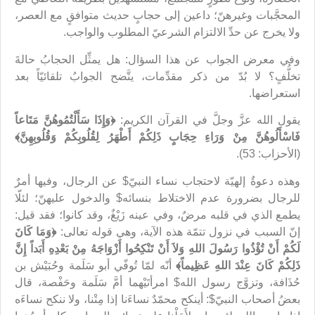
المحجَّبات وغيرهنّ؛ داعين إلى حجابٍ حديث متوافقٍ مع العصر،
ولا يخرج عن حدِّ الالتزام الشرعيّ المطلوب والواجب.
وفي معرض الجواب عن هذا السؤال: هل يمثِّل الحجابُ حالةَ
تخلُّفٍ؟ لا بُدّ من ذكر مقدِّمات، يتَّضح الجوابُ تلقائيّاً بعد
استعراضها.
يقول الله عزَّ وجلَّ في القرآن الكريم:
﴿وَإِذَا سَأَلْتُمُوهُنَّ مَتَاعاً
فَاسْأَلُوهُنَّ مِنْ وَرَاءِ حِجَابٍ ذَلِكُمْ أَطْهَرُ لِقُلُوبِكُمْ وَقُلُوبِهِنَّ﴾
(الأحزاب: 53).
وهذه دعوةٌ إلهيّة لاحتجاب نساء النبيّ$ عن الرجال، وفيها أمرٌ
للرجال بضرورة عدم الاختلاط بنسائه$ والدخول عليهنّ؛ لئلّا
يطمع الذي في قلبه مرضٌ، وفي عينه زَيْغٌ، وقد كانوا؛ فقد قيل:
إنّ السبب في نزول تتمّة هذه الآية، وهي قوله تعالى:
﴿وَمَا كَانَ
لَكُمْ أَنْ تُؤْذُوا رَسُولَ اللهِ وَلاَ أَنْ تَنْكِحُوا أَزْوَاجَهُ مِنْ بَعْدِهِ أَبَداً إِنَّ
ذَلِكُمْ كَانَ عِنْدَ اللهِ عَظِيماً﴾
أنّه لمّا تُوفّي أبو سَلَمة وحُبَيْش بن
حُذَافة، وتزوَّج رسول الله$ امرأتَيْهما أمَّ سَلَمة وحَفْصة، قال
بعضُ أصحاب النبيّ$: أينكح محمّدٌ نساءَنا إذا مِتْنا، ولا ننكح نساءَه