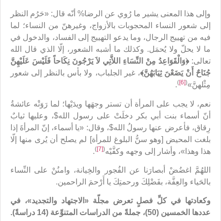
وإلى هذا المعنى يشير ما رُوي عن الرضا% أنّه قال: «حَرُم النظر
إلى شعور النساء المحجوبات بالأزواج، وغيرهنّ من النساء؛ لما
فيه من تهييج الرجال، وما يدعو التهييج إلى الفساد، والدخول في
ما لا يحلّ ولا يُحمَل. وكذلك ما أشبه الشعور، إلّا الذي قال الله
تعالى:
﴿وَالْقَوَاعِدُ مِنْ النِّسَاءِ اللاَّتِي لاَ يَرْجُونَ نِكَاحاً فَلَيْسَ عَلَيْهِنَّ
جُنَاحٌ أَنْ يَضَعْنَ ثِيَابَهُنَّ﴾
، غير الجلباب، ولا بأس بالنظر إلى شعور
)
[6]
(
مِثْلهنَّ»
.
نعم، لا يجب على المرأة أن تستر وجهَها ويدَيْها؛ لما رَوَتْه عائشةُ
أنّ أسماء بنت أبي بكر دخلَتْ على رسول الله$، وعليها ثيابٌ
رِقاق، فأعرض عنها رسولُ الله$، وقال: «يا أسماء، إنّ المرأةَ إذا
بلغت المحيض [وهو سنُّ البلوغ للمرأة] لم يصلح أن يُرى منها إلّا
)
[7]
(
هذا وهذا»، وأشار إلى وجهه وكفَّيْه
.
اللهُمَّ اغضُضْ أبصارَنا عن الفُجور والخِيانة، وامنُنْ على النِّساء
بالحَياء والعِفَّة، بفَضْلِكَ ورحمتِكَ يا أَرْحمَ الراحمين.
وكعادتها في كلِّ فصلٍ تعرض مجلّة «الاجتهاد والتجديد»، في
عددها الخمسين (50)، جملةً من الدراسات المتنوِّعة (14 دراسةً).