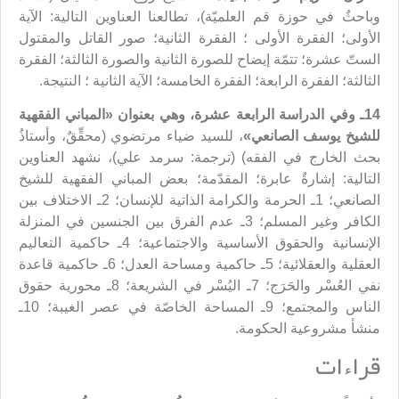
وباحثٌ في حوزة قم العلميّة)، تطالعنا العناوين التالية: الآية
الأولى؛ الفقرة الأولى ؛ الفقرة الثانية؛ صور القاتل والمقتول
الستّ عشرة؛ تتمّة إيضاح للصورة الثانية والصورة الثالثة؛ الفقرة
الثالثة؛ الفقرة الرابعة؛ الفقرة الخامسة؛ الآية الثانية ؛ النتيجة.
14ـ وفي الدراسة الرابعة عشرة، وهي بعنوان «
المباني الفقهية
للشيخ يوسف الصانعي
»
، للسيد ضياء مرتضوي (محقِّقٌ، وأستاذُ
بحث الخارج في الفقه) (ترجمة: سرمد علي)، نشهد العناوين
التالية: إشارةٌ عابرة؛ المقدّمة؛ بعض المباني الفقهية للشيخ
الصانعي؛ 1ـ الحرمة والكرامة الذاتية للإنسان؛ 2ـ الاختلاف بين
الكافر وغير المسلم؛ 3ـ عدم الفرق بين الجنسين في المنزلة
الإنسانية والحقوق الأساسية والاجتماعية؛ 4ـ حاكمية التعاليم
العقلية والعقلائية؛ 5ـ حاكمية ومساحة العدل؛ 6ـ حاكمية قاعدة
نفي العُسْر والحَرَج؛ 7ـ اليُسْر في الشريعة؛ 8ـ محورية حقوق
الناس والمجتمع؛ 9ـ المساحة الخاصّة في عصر الغيبة؛ 10ـ
منشأ مشروعية الحكومة.
قراءات