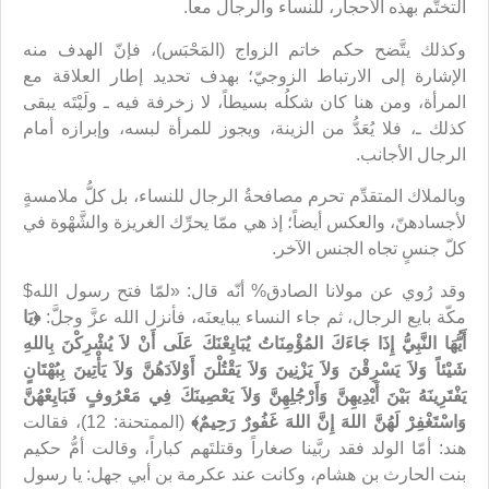
التختُّم بهذه الأحجار، للنساء والرجال معاً.
وكذلك يتَّضح حكم خاتم الزواج (المَحْبَس)، فإنّ الهدف منه
الإشارة إلى الارتباط الزوجيّ؛ بهدف تحديد إطار العلاقة مع
المرأة، ومن هنا كان شكلُه بسيطاً، لا زخرفة فيه ـ ولَيْتَه يبقى
كذلك ـ، فلا يُعَدُّ من الزينة، ويجوز للمرأة لبسه، وإبرازه أمام
الرجال الأجانب.
وبالملاك المتقدِّم تحرم مصافحةُ الرجال للنساء، بل كلُّ ملامسةٍ
لأجسادهنّ، والعكس أيضاً؛ إذ هي ممّا يحرِّك الغريزة والشَّهْوة في
كلّ جنسٍ تجاه الجنس الآخر.
وقد رُوي عن مولانا الصادق% أنّه قال: «لمّا فتح رسول الله$
مكّة بايع الرجال، ثم جاء النساء يبايعنَه، فأنزل الله عزَّ وجلَّ:
﴿يَا
أَيُّهَا النَّبِيُّ إِذَا جَاءَكَ المُؤْمِنَاتُ يُبَايِعْنَكَ عَلَى أَنْ لاَ يُشْرِكْنَ بِاللهِ
شَيْئاً وَلاَ يَسْرِقْنَ وَلاَ يَزْنِينَ وَلاَ يَقْتُلْنَ أَوْلاَدَهُنَّ وَلاَ يَأْتِينَ بِبُهْتَانٍ
يَفْتَرِينَهُ بَيْنَ أَيْدِيهِنَّ وَأَرْجُلِهِنَّ وَلاَ يَعْصِينَكَ فِي مَعْرُوفٍ فَبَايِعْهُنَّ
وَاسْتَغْفِرْ لَهُنَّ اللهَ إِنَّ اللهَ غَفُورٌ رَحِيمٌ﴾
(الممتحنة: 12)، فقالت
هند: أمّا الولد فقد ربَّينا صغاراً وقتلتَهم كباراً، وقالت أمُّ حكيم
بنت الحارث بن هشام، وكانت عند عكرمة بن أبي جهل: يا رسول