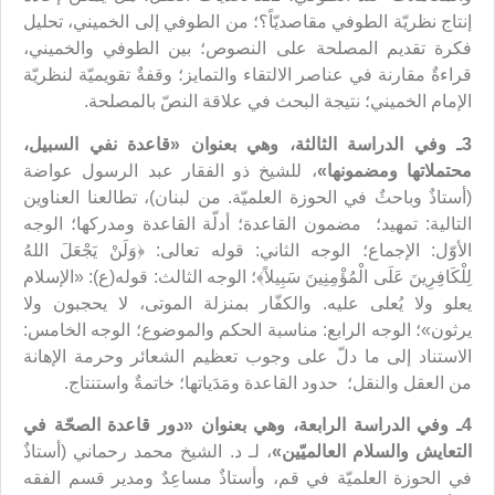
إنتاج نظريّة الطوفي مقاصديّاً؟؛ من الطوفي إلى الخميني، تحليل
فكرة تقديم المصلحة على النصوص؛ بين الطوفي والخميني،
قراءةٌ مقارنة في عناصر الالتقاء والتمايز؛ وقفةٌ تقويميّة لنظريّة
الإمام الخميني؛ نتيجة البحث في علاقة النصّ بالمصلحة.
3ـ وفي الدراسة الثالثة، وهي بعنوان «
قاعدة نفي السبيل
،
محتملاتها ومضمونها»
، للشيخ ذو الفقار عبد الرسول عواضة
(أستاذٌ وباحثٌ في الحوزة العلميّة. من لبنان)، تطالعنا العناوين
التالية: تمهيد؛ مضمون القاعدة؛ أدلّة القاعدة ومدركها؛ الوجه
الأوّل: الإجماع؛ الوجه الثاني: قوله تعالى: ﴿وَلَنْ يَجْعَلَ اللهُ
لِلْكَافِرِينَ عَلَى الْمُؤْمِنِينَ سَبِيلاً﴾؛ الوجه الثالث: قوله(ع): «الإسلام
يعلو ولا يُعلى عليه. والكفّار بمنزلة الموتى، لا يحجبون ولا
يرثون»؛ الوجه الرابع: مناسبة الحكم والموضوع؛ الوجه الخامس:
الاستناد إلى ما دلّ على وجوب تعظيم الشعائر وحرمة الإهانة
من العقل والنقل؛ حدود القاعدة ومَدَياتها؛ خاتمةٌ واستنتاج.
4ـ وفي الدراسة الرابعة، وهي بعنوان «
دور قاعدة الصحّة
في
التعايش والسلام العالمي
ّين
»
، لـ د. الشيخ محمد رحماني (أستاذٌ
في الحوزة العلميّة في قم، وأستاذٌ مساعِدٌ ومدير قسم الفقه