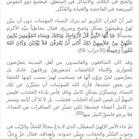
والغُنْج في الكلام، والابتذال في المنطق، فيطمع ذوو النفوس
المريضة في الفاحشة والخيانة والمُنْكَر.
غير أنّ القرآن الكريم لم يترك النساء المؤمنات دون أن يبيِّن
لهنّ وظيفتهنّ بشكلٍ واضح وصريح، فقال مخاطِباً نبيَّه الأكرم
محمداً$:
﴿يَا أَيُّهَا النَّبِيُّ قُلْ لأَزْوَاجِكَ وَبَنَاتِكَ وَنِسَاءِ المُؤْمِنِينَ يُدْنِينَ
عَلَيْهِنَّ مِنْ جَلاَبِيبِهِنَّ ذَلِكَ أَدْنَى أَنْ يُعْرَفْنَ فَلاَ يُؤْذَيْنَ وَكَانَ اللهُ
غَفُوراً رَحِيماً﴾
(الأحزاب: 59).
وقد كان المنافقون والفاسدون من أهل المدينة يتعرَّضون
للجواري والإماء الكاشفات لشعورهنّ ورقابهنّ عادةً، بل
يتعرَّضون لمَنْ يرَوْن أنّها قد تستجيب لهم؛ بسبب كونها كاشفةً
عن بعض جَسَدها، فأراد الله للمؤمنات أن يتميَّزْنَ عن تلك
النساء، ويتستَّرْنَ بشكلٍ كامل وتامّ، فأمر بإدناء الجلباب، فليس
المهمُّ أن تلبس المرأة الجلباب فحَسْب، بل لا بُدّ أن تُدْنيه وتستر
به كامل أعضاء جَسَدها؛ لكي تتميَّز عن السافرات من النساء،
)
[2]
(
فلا يرجو فاسقٌ النيلَ منها
.
ثمّ جاء الأمر الإلهيّ المفصَّل، الذي لا يدَعُ مجالاً للشكِّ والرَّيْب في
وجوب السِّتْر والحجاب، ويبيِّن حدودَه، وأهدافَه، فقال عزَّ وجلَّ: