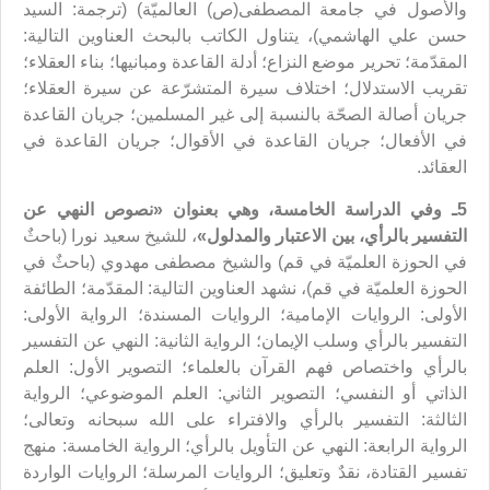
والأصول في جامعة المصطفى(ص) العالميّة) (ترجمة: السيد
حسن علي الهاشمي)، يتناول الكاتب بالبحث العناوين التالية:
المقدّمة؛ تحرير موضع النزاع؛ أدلة القاعدة ومبانيها؛ بناء العقلاء؛
تقريب الاستدلال؛ اختلاف سيرة المتشرّعة عن سيرة العقلاء؛
جريان أصالة الصحّة بالنسبة إلى غير المسلمين؛ جريان القاعدة
في الأفعال؛ جريان القاعدة في الأقوال؛ جريان القاعدة في
العقائد.
5ـ وفي الدراسة الخامسة، وهي بعنوان «
نصوص النهي عن
التفسير بالرأي
، بين الاعتبار والمدلول»
، للشيخ سعيد نورا (باحثٌ
في الحوزة العلميّة في قم) والشيخ مصطفى مهدوي (باحثٌ في
الحوزة العلميّة في قم)، نشهد العناوين التالية: المقدّمة؛ الطائفة
الأولى: الروايات الإمامية؛ الروايات المسندة؛ الرواية الأولى:
التفسير بالرأي وسلب الإيمان؛ الرواية الثانية: النهي عن التفسير
بالرأي واختصاص فهم القرآن بالعلماء؛ التصوير الأول: العلم
الذاتي أو النفسي؛ التصوير الثاني: العلم الموضوعي؛ الرواية
الثالثة: التفسير بالرأي والافتراء على الله سبحانه وتعالى؛
الرواية الرابعة: النهي عن التأويل بالرأي؛ الرواية الخامسة: منهج
تفسير القتادة، نقدٌ وتعليق؛ الروايات المرسلة؛ الروايات الواردة