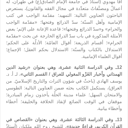
آقا مهدوي (أستاذٌ في جامعة الإمام الصادق(ع) في طهران، له
أعمالٌ ومصنَّفاتٌ متعدِّدة في مجال الفقه والقانون)، يستعرض
الباحثون العناوين التالية: التمهيد؛ مقدّمة الواجب في كتب
الإمامية وأهل السنّة؛ سدّ الذرائع وفتحها؛ «مقدّمة الواجب
والحرام» و«سدّ الذرائع وفتحها»؛ قاعدة الإعانة على الإثم؛ بعض
الأمثلة المذكورة في باب سدّ الذرائع الخارجة عن بحث «مقدّمة
الحرام»؛ أقسام الذريعة؛ أقوال العامّة؛ الأدلّة على الحكم؛
الاستدلال بالكتاب والسنّة؛ الاستدلال بحكم العقل؛ الإجماع؛
أقوال العلماء الإمامية.
12ـ وفي الدراسة الثانية عشرة، وهي بعنوان «
رشيد الدين
الهمذاني وأخبار الغَزْو المغولي للعراق / القسم الثاني»
، لـ أ. د.
يوسف الهادي (باحثٌ في شؤون التراث والتاريخ الإسلاميّ. من
العراق)، يستكمل الكاتب بحثه ضمن العناوين التالية: الطوسي
والامتحان السهل؛ علماء مدينة الحلّة يأخذون زمام المبادرة؛
موقفان في الوقت الضائع لإنقاذ الخلافة والخليفة؛ أخطاء
وأخطاء بيانية.
13ـ وفي الدراسة الثالثة عشرة، وهي بعنوان «
القصاص في
القرآن الكريم
، قراءةٌ جديدة»
، للشيخ روح الله ملكيان (أستاذٌ