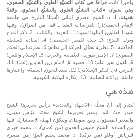
وأخيراً كانت
قراءةٌ في كتاب التشيُّع العلوي والتشيُّع الصفوي،
وهي بعنوان «
كتاب التشيُّع العلوي والتشيُّع الصفوي
، وقفةٌ
نقدية»
، لـ د. الشيخ عصري الباني (أستاذُ التاريخ في جامعة
الإمام الخمينيّ(ر) للدراسات العليا ـ قم. من العراق)، وفيها
شهدنا العناوين التالية: تمهيد؛ 1ـ التعريف بالكتاب ؛ 2ـ ذكر المدح
وترك القدح؛ 3ـ نقده للمنبر الحسيني؛ 4ـ انتقاده للسلطة
الحاكمة ؛ 5ـ نظرية تحوُّل الحركة إلى نظام؛ 6ـ نظرته إلى الحكم
الصفوي؛ 7ـ الإمبراطورية العثمانية والغرب؛ 8ـ الإسلام واللعن؛
9ـ القول بغير علم؛ 10ـ قضية أمّ الإمام زين العابدين(عما)؛ 11ـ
الفرس في الفكر الإسلامي؛ 12ـ نقده للحوزة العلميّة، واعتبارها
خاملة، وراكنة للظلمة ؛ 13ـ إنكاره للولاية التكوينية.
هذه هي
يُشار إلى أنّ مجلّة «الاجتهاد والتجديد» يرأس تحريرها الشيخ
حيدر حبّ الله، ومدير تحريرها الشيخ محمّد عبّاس دهيني،
والمدير المسؤول: ربيع سويدان. وتتكوَّن الهيئة الاستشاريّة فيها
من السادة: الشيخ خميس العدوي (من عُمان)، د. محمد خيري
قيرباش أوغلو (من تركيا)، د. محمد سليم العوّا (من مصر)،