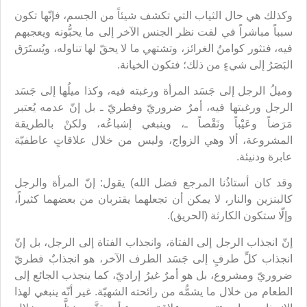
وكذلك هي حال الثياب التي تكشف شيئاً من الجسم، فإنّها تكون
سبباً مباشراً في لفت نظر الجنس الآخر إلى ما يحبُّونه ويعجبهم
فيه، فتثور كوامنُ الغرائز، وتشتهي ما لا يحقّ لها تناوله، ويُستَرَق
البَصَرُ إلى شيءٍ من ذلك؛ فتكون الخيانة.
وميلُ الرجل إلى جَسَد المرأة ورغبته فيه، وكذا ميلُها إلى جَسَد
الرجل ورغبتها فيه، أمرٌ ضروريّ وفطريّ ـ بل إنّ عدمه يُعتبر
مَرَضاً وعَيْباً ونَقْصاً ـ، وينبغي إشباعُه، ولكنْ بالطريقة
المشروعة، ألا وهي الزواج، وليس من خلال علاقاتٍ عاطفيّة
عابرة ودنيئة.
وقد كان أستاذُنا المرجع فضل الله) يقول: إنّ المرأة والرجل
كالبنزين والنار، لا يمكن أن تجعلهما يقتربان من بعضهما كثيراً،
وإلّا ستكون الكارثة (الحريق).
إنّ انجذاب الرجل إلى الفتاة، وانجذاب الفتاة إلى الرجل، بل إنّ
انجذاب كلِّ طرفٍ إلى جَسَد الطرف الآخر، هو انجذابٌ فطريّ
ضروريّ ومشروع، بل هو أمرٌ غيرُ إراديّ، كما ينجذب الجائع إلى
الطعام من خلال ما يشمُّه من رائحته الشهيّة. غير أنّه ينبغي لهذا