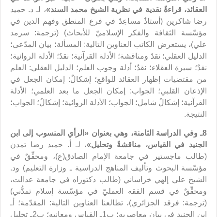
العقائد، قراءةٌ نقدية في نظرية الشيخ محمد السند»
، لـ د. حميد
رضا شاكرين (أستاذٌ مساعِدٌ في فرع المنطق وفهم الدين في
مؤسّسة الثقافة والفكر الإسلاميّ للأبحاث) (ترجمة: سرمد
علي)، يستعرض الكاتب العناوين التالية: المسألة؛ بيان المدّعى؛
الدليل العقلي؛ نقدٌ ومناقشة؛ الأدلة القرآنية؛ نقدٌ؛ الأدلة الروائية؛
نقدٌ؛ سيرة العقلاء؛ نقدٌ؛ أدلة وجوب العلم؛ الدليل العقلي: العلم
من مقتضيات إظهار العقائد للواقع؛ إشكالٌ: إمكان الجعل في
الإذعان القلبي؛ الجواب: إمكان الجعل ما بعد العلمي؛ الأدلة
القرآنية؛ إشكالٌ شامل؛ الجواب؛ الأدلة الروائية؛ إشكالٌ؛ الجواب؛
النتيجة.
8ـ وفي الدراسة الثامنة، وهي بعنوان «
الرأي المنسوب إلى ابن
الجنيد في القياس
، مناقشةٌ وتحليل»
، لـ أ. حميد رضا تمدن
(طالب ماجستير في جامعة الإمام الصادق(ع)، ومحقِّقٌ في
مؤسّسة البحوث وتأليف المناهج الدراسية ـ وزارة التعليم) ود.
الشيخ علي إلهي خراساني (طالب دكتوراه في جامعة عدالت،
ومحقِّقٌ في قسم الفقه العمليّ في مؤسّسة إسلام تمدُّني)
(ترجمة: فرقد الجزائري)، تطالعنا العناوين التالية: المقدّمة؛ أـ
ابن الجنيد في بيان معاصريه؛ ب1ـ القياس ومعانيه؛ ب2ـ تحليل