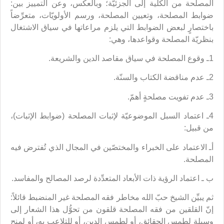
المصلحة من الكلّية إلى الجزئيّة؛ وبالعكس، وعن التمييز بين:
ضوابط المصلحة، وتعيين المصلحة، ورسم الأولويّات، متعرِّضاً
باختصارٍ لبعض الضوابط التي يلزم مراعاتها في سياق الاشتغال
بنظريّة المصلحة وقواعدها، وهي:
1ـ وقوع المصلحة في سياق مقاصد الدين والشريعة.
2ـ عدم مناقضة الكتاب والسنّة.
3ـ عدم تفويت مصلحةٍ أهمّ.
4ـ اعتماد السبل الموضوعيّة لإثبات المصلحة (ضوابط الإثبات)،
من قبيل:
أـ الاعتماد على الخبراء والمختصّين في المجال الذي تُفترض فيه
المصلحة.
ب ـ اعتماد الرؤية ذات الأبعاد المتعدِّدة لرصد المصالح والمفاسد.
ثم يبيِّن الشيخ حبّ الله مخاطر فقه المصلحة غير المنضبط قائلاً:
إنّ القلقين من فقه المصلحة قلقون من تحوُّل هذا الشعار إلى
وسيلةٍ لطمس الحقائق، أو لطمس الدين، أو للتلاعب به، أو لمنح