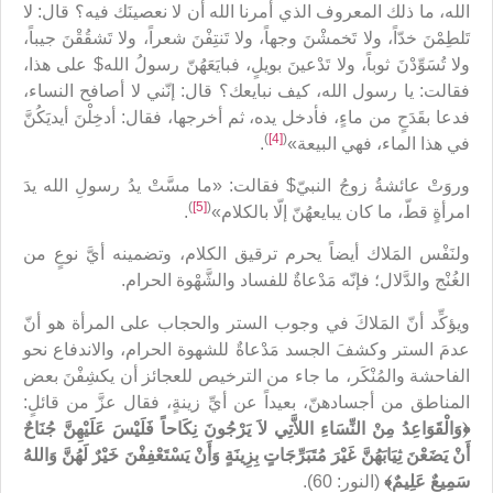
الله، ما ذلك المعروف الذي أمرنا الله أن لا نعصينَك فيه؟ قال: لا
تَلطِمْنَ خدّاً، ولا تَخمشْنَ وجهاً، ولا تَنتِفْنَ شعراً، ولا تَشقُقْنَ جيباً،
ولا تُسَوِّدْنَ ثوباً، ولا تَدْعينَ بويلٍ، فبايَعَهُنّ رسولُ الله$ على هذا،
فقالت: يا رسول الله، كيف نبايعك؟ قال: إنّني لا أصافح النساء،
فدعا بقَدَحٍ من ماءٍ، فأدخل يده، ثم أخرجها، فقال: أدخِلْنَ أيديَكُنَّ
)
[4]
(
في هذا الماء، فهي البيعة»
.
وروَتْ عائشةُ زوجُ النبيّ$ فقالت: «ما مسَّتْ يدُ رسولِ الله يدَ
)
[5]
(
امرأةٍ قطّ، ما كان يبايعهُنّ إلّا بالكلام»
.
ولنَفْس المَلاك أيضاً يحرم ترقيق الكلام، وتضمينه أيَّ نوعٍ من
الغُنْج والدَّلال؛ فإنّه مَدْعاةٌ للفساد والشَّهْوة الحرام.
ويؤكِّد أنّ المَلاكَ في وجوب الستر والحجاب على المرأة هو أنّ
عدمَ الستر وكشفَ الجسد مَدْعاةٌ للشهوة الحرام، والاندفاع نحو
الفاحشة والمُنْكَر، ما جاء من الترخيص للعجائز أن يكشِفْنَ بعض
المناطق من أجسادهنّ، بعيداً عن أيِّ زينةٍ، فقال عزَّ من قائلٍ:
﴿وَالْقَوَاعِدُ مِنْ النِّسَاءِ اللاَّتِي لاَ يَرْجُونَ نِكَاحاً فَلَيْسَ عَلَيْهِنَّ جُنَاحٌ
أَنْ يَضَعْنَ ثِيَابَهُنَّ غَيْرَ مُتَبَرِّجَاتٍ بِزِينَةٍ وَأَنْ يَسْتَعْفِفْنَ خَيْرٌ لَهُنَّ وَاللهُ
سَمِيعٌ عَلِيمٌ﴾
(النور: 60).