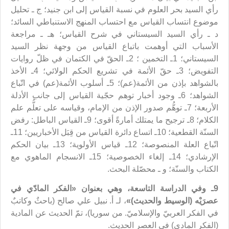
رأي السيد بحر العلوم في نسبة القياس إلى ابن جنيد؛ ج ـ تحليل
موضوع انتساب القياس مع احتساب المنهج الاستنباطي السائد؛
د ـ رأي السيد السيستاني في شرح القياس؛ هـ ـ مراجعة
الأسباب التي أوهمت باتباع القياس من وجهة نظر السيد
السيستاني؛ 1ـ التخمين ؛ 2ـ الحقّ في الكتمان في ظلّ روايات
التفويض؛ 3ـ حقّ الأئمة في تشريع الحكم الولائي؛ 4ـ الأخذ
بالشواهد بإذن من الأئمة(عم)؛ 5ـ أسلوب الأئمة(عم) في اتّباع
الشواهد؛ 6ـ وجود أخبار توهم حجّية القياس إلى جانب الأدلة
الأربعة؛ 7ـ توهُّم صدور الإذن من الإمام، وقياسه على تعلُّم علم
الكلام؛ 8ـ ترجيح ما يمتلك أمارةً أقوى؛ 9ـ القياس الباطل: رفض
السنّة القطعية؛ 10ـ اتساع دائرة القياس من قِبَل الأخباريين؛ 11ـ
اتّباع العلة المنصوصة؛ 12ـ قياس الأولوية؛ 13ـ بيان الحكم
الإرشادي؛ 14ـ إلغاء الخصوصية؛ 15ـ الانسجام الماهوي مع
الكتاب والسنّة؛ و ـ محصّلة البحث.
9ـ وفي الدراسة التاسعة، وهي بعنوان «
الفكر المادّي
في
عصرَيْه (الوسيط والحديث)
»
، لـ أ. نبيل علي صالح (باحثٌ وكاتبٌ
في الفكر العربيّ والإسلاميّ. من سوريا)، تمّ الحديث عن المادية
(الفكر المادي) في العصر الحديث.