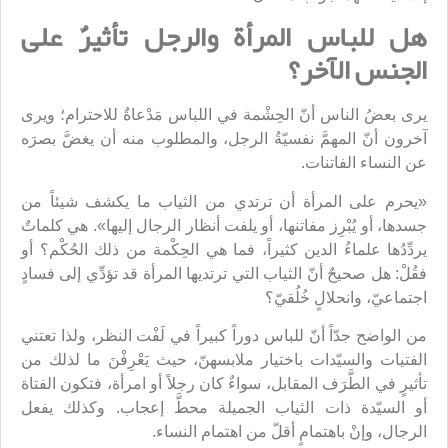
هل للباس المرأة والرجل تأثيرٌ على
الجنس الآخر؟
يرى بعضُ الناس أنّ الحِشْمة في اللباس مَدْعاةٌ للاحترام؛ ويرى
آخرون أنّ المهمَّ نفسيّةُ الرجل، والمطلوب منه أن يغضَّ بصرَه
عن النساء الفاتنات.
«يحرم على المرأة أن ترتدي من الثياب ما يكشف شيئاً من
جسدها، أو يُبْرِز مفاتنها، أو يلفت أنظار الرجال إليها». هي كلماتٌ
يردِّدُها علماءُ الدين كثيراً، فما هي الحِكْمة من ذلك الحُكْم؟ أو
فقُلْ: هل صحيحٌ أنّ الثياب التي ترتديها المرأة قد تؤدِّي إلى فسادٍ
اجتماعيّ، وانحلالٍ خُلُقيّ؟
من الواضح جدّاً أنّ للباس دوراً كبيراً في لَفْت النظر، ولذا تعتني
الفتيات والسيّدات باختيار ملابسهنّ، حيث يَعْرِفْنَ ما لذلك من
تأثيرٍ في الطَّرَف المقابل، سواءٌ كان رجلاً أو امرأة، فتكون الفتاة
أو السيّدة ذات الثياب الجميلة محطَّ إعجاب. وكذلك يفعل
الرجال، وإنْ باهتمامٍ أقلّ من اهتمام النساء.