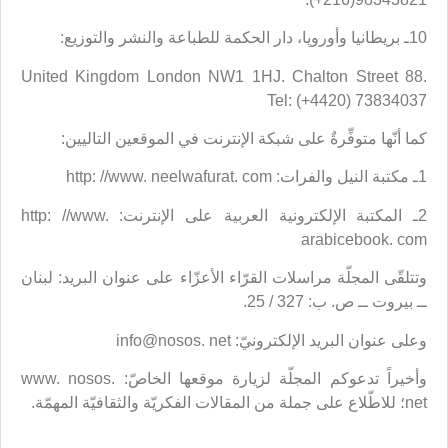
10ـ بريطانيا وأوروپا، دار الحكمة للطباعة والنشر والتوزيع:
United Kingdom London NW1 1HJ. Chalton Street 88.
Tel: (+4420) 73834037
كما أنّها متوفِّرةٌ على شبكة الإنترنت في الموقعين التاليين:
1ـ مكتبة النيل والفرات: http: //www. neelwafurat. com
2ـ المكتبة الإلكترونية العربية على الإنترنت: http: //www.
arabicebook. com
وتتلقّى المجلّة مراسلات القرّاء الأعزّاء على عنوان البريد: لبنان
ــ بيروت ــ ص. ب: 327 / 25.
وعلى عنوان البريد الإلكترونيّ: info@nosos. net
وأخيراً تدعوكم المجلّة لزيارة موقعها الخاصّ: www. nosos.
net؛ للاطّلاع على جملة من المقالات الفكريّة والثقافيّة المهمّة.
___________________________