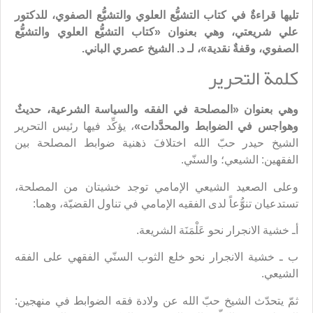
تليها
قراءةٌ في كتاب التشيُّع العلوي والتشيُّع الصفوي، للدكتور
علي شريعتي، وهي بعنوان «كتاب التشيُّع العلوي والتشيُّع
الصفوي، وقفةٌ نقدية»، لـ د. الشيخ عصري الباني.
كلمة التحرير
وهي بعنوان «المصلحة في الفقه والسياسة الشرعية، حديثٌ
وهواجس في الضوابط والمحدَّدات»
، يؤكِّد فيها رئيس التحرير
الشيخ حيدر حبّ الله اختلافَ ذهنية ضوابط المصلحة بين
الفقهين: الشيعي؛ والسنّي.
وعلى الصعيد الشيعي الإمامي توجد خشيتان من المصلحة،
تستدعيان تنوُّعاً لدى الفقيه الإمامي في تناول القضيّة، وهما:
أـ خشية الانجرار نحو عَلْمَنَة الشريعة.
ب ـ خشية الانجرار نحو خلع الثوب السنّي الفقهي على الفقه
الشيعي.
ثمّ يتحدّث الشيخ حبّ الله عن ولادة فقه الضوابط في منهجين: