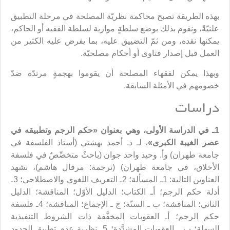
بهذه الطريقة تصبح محاكمة نظريّة المصلحة في مرحلة التطبيق
علنيّةً، ونقوم بذلك بوضع سلطةٍ موازية لسلطة الفقيه أو الحاكم،
يمكنها نقده، ومن ثمّ التضييق عليه، بما يفرض عليه الكثير من
العمل قبل إصدار فتاوى أو أحكام مصلحيّة.
وبهذا يمكن لفقهاء المصلحة أن يقوموا بهجمةٍ مرتدّة ضدّ
خصومهم في الأمثلة السابقة.
دراسات
1ـ في الدراسة الأولى، وهي بعنوان «
حكم الرجم وتطبيقه
في
عصر الغيبة الكبرى
»
، لـ د. أحمد بهشتي (أستاذ الفلسفة في
جامعة طهران) وأ. وحيد واحد جوان (باحثٌ متخصِّصٌ في فلسفة
الأخلاق، في جامعة طهران) (ترجمة: مرقال هاشم)، نشهد
العناوين التالية: 1ـ المسألة؛ 2ـ التعريف اللغوي والاصطلاحي؛ 3ـ
أدلة حكم الرجم؛ أـ الكتاب؛ الدليل الأوّل؛ المناقشة؛ الدليل
الثاني؛ المناقشة؛ ب ـ السنّة؛ ج ـ الإجماع؛ المناقشة؛ 4ـ فلسفة
حكم الرجم؛ أـ العقوبات المخفَّفة ذات الشروط التنفيذية
السهلة؛ ب ـ العقوبات المشدَّدة؛ 5ـ نظرية عدم تطبيق الحدود