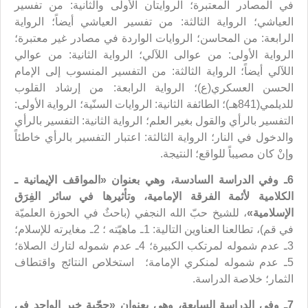
في المصادر المعتبرة؛ الروايتان الأولى والثانية: من تفسير
العياشي؛ الرواية الثالثة: من تفسير العياشي أيضاً؛ الرواية
الرابعة: من المحاسن؛ الروايات الواردة في مصادر غير معتبرة؛
الرواية الأولى: من عوالى اللآلي؛ الرواية الثانية: من عوالي
اللآلي أيضاً؛ الرواية الثالثة: من التفسير المنسوب إلى الإمام
الحسن العسكري(ع)؛ الرواية الرابعة: من إرشاد القلوب
للديلمي(841هـ)؛ الطائفة الثانية: الروايات السنّية؛ الرواية الأولى:
التفسير بالرأي والقول بغير العلم؛ الرواية الثانية: التفسير بالرأي
والدخول في النار؛ الرواية الثالثة: اعتبار التفسير بالرأي خاطئاً
وإنْ كان مصيباً للواقع؛ النتيجة.
6ـ وفي الدراسة السادسة، وهي بعنوان «
المواقف الإيمانية ـ
الكلامية لأئمة الفرقة الإمامية
، وتأثيرها في سائر الفِرَق
الإسلامية»
، للشيخ حبّ الله النجفي (باحثٌ في الحوزة العلميّة
في قم)،
تطالعنا العناوين التالية: 1ـ ماهيّته ؛ 2ـ مغايرته للإسلام؛
3ـ عدم شموله لمرتكب الكبيرة؛ 4ـ عدم شموله لتارك الصلاة؛
5ـ عدم شموله لمنكري الإمامة؛ استخلاص النتائج واقتطاف
الثمار؛ خلاصة الدراسة.
7ـ وفي الدراسة السابعة، وهي بعنوان «حجّية خبر الواحد في