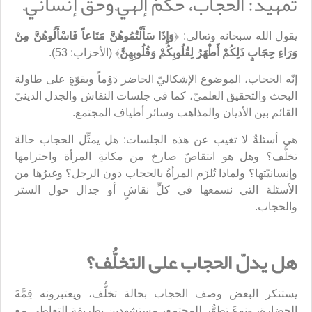
تمهيد:
الحجاب
، حكمٌ إلهيّ وحقٌّ إنسانيّ
يقول الله سبحانه وتعالى: ﴿
وَإِذَا سَأَلْتُمُوهُنَّ مَتَاعاً فَاسْأَلُوهُنَّ مِنْ
وَرَاءِ حِجَابٍ ذَلِكُمْ أَطْهَرُ لِقُلُوبِكُمْ وَقُلُوبِهِنَّ
﴾ (الأحزاب: 53).
إنّه الحجاب، الموضوع الإشكاليّ الحاضر دَوْماً وبقوّةٍ على طاولة
البحث والتحقيق العلميّ، كما في جلسات النقاش والجدل الدينيّ
القائم بين الأديان والمذاهب وسائر أطياف المجتمع.
هي أسئلةٌ لا تغيب عن هذه الجلسات: هل يمثِّل الحجاب حالةَ
تخلُّف؟ وهل هو انتقاصٌ صارخ من مكانةِ المرأة واحترامها
وإنسانيّتها؟ ولماذا تُلزَم المرأةُ بالحجاب دون الرجل؟ وغيرُها من
الأسئلة التي نسمعها في كلِّ نقاشٍ أو جدال حول الستر
والحجاب.
هل يدلّ الحجاب على التخلُّف؟
يستنكر البعض وصف الحجاب بحالة تخلُّف، ويعتبرونه قِمَّةَ
الحضارة، ونوعَ تطوُّرٍ للمجتمع، مستشهدين بطريقة التعاطي مع