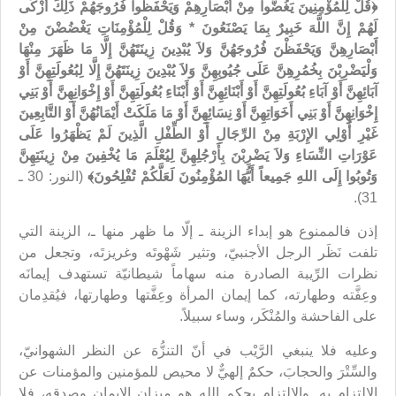
﴿قُلْ لِلْمُؤْمِنِينَ يَغُضُّوا مِنْ أَبْصَارِهِمْ وَيَحْفَظُوا فُرُوجَهُمْ ذَلِكَ أَزْكَى
لَهُمْ إِنَّ اللَّهَ خَبِيرٌ بِمَا يَصْنَعُونَ * وَقُلْ لِلْمُؤْمِنَاتِ يَغْضُضْنَ مِنْ
أَبْصَارِهِنَّ وَيَحْفَظْنَ فُرُوجَهُنَّ وَلاَ يُبْدِينَ زِينَتَهُنَّ إِلَّا مَا ظَهَرَ مِنْهَا
وَلْيَضْرِبْنَ بِخُمُرِهِنَّ عَلَى جُيُوبِهِنَّ وَلاَ يُبْدِينَ زِينَتَهُنَّ إِلَّا لِبُعُولَتِهِنَّ أَوْ
آبَائِهِنَّ أَوْ آبَاءِ بُعُولَتِهِنَّ أَوْ أَبْنَائِهِنَّ أَوْ أَبْنَاءِ بُعُولَتِهِنَّ أَوْ إِخْوَانِهِنَّ أَوْ بَنِي
إِخْوَانِهِنَّ أَوْ بَنِي أَخَوَاتِهِنَّ أَوْ نِسَائِهِنَّ أَوْ مَا مَلَكَتْ أَيْمَانُهُنَّ أَوْ التَّابِعِينَ
غَيْرِ أُوْلِي الإِرْبَةِ مِنْ الرِّجَالِ أَوْ الطِّفْلِ الَّذِينَ لَمْ يَظْهَرُوا عَلَى
عَوْرَاتِ النِّسَاءِ وَلاَ يَضْرِبْنَ بِأَرْجُلِهِنَّ لِيُعْلَمَ مَا يُخْفِينَ مِنْ زِينَتِهِنَّ
وَتُوبُوا إِلَى اللهِ جَمِيعاً أَيُّهَا المُؤْمِنُونَ لَعَلَّكُمْ تُفْلِحُونَ﴾
(النور: 30 ـ
31).
إذن فالممنوع هو إبداء الزينة ـ إلّا ما ظهر منها ـ، الزينة التي
تلفت نَظَر الرجل الأجنبيّ، وتثير شَهْوتَه وغريزتَه، وتجعل من
نظرات الرِّيبة الصادرة منه سهاماً شيطانيّة تستهدف إيمانَه
وعِفَّته وطهارته، كما إيمان المرأة وعِفَّتها وطهارتها، فيُقدِمان
على الفاحشة والمُنْكَر، وساء سبيلاً.
وعليه فلا ينبغي الرَّيْب في أنّ التنزُّهَ عن النظر الشهوانيّ،
والسِّتْرَ والحجابَ، حكمٌ إلهيٌّ لا محيص للمؤمنين والمؤمنات عن
الالتزام به. والالتزام بحكم الله هو ميزان الإيمان وصدقه، فلا