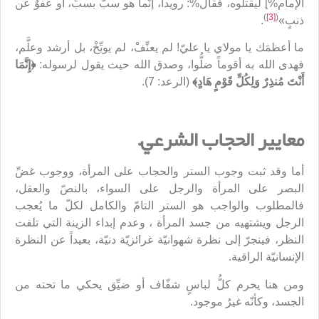
الإمام%] ليقتلوه، فقال%: رويداً، إنّما هو سبٌّ بسبٍّ، أو عفوٌ عن
)
[3]
(
ذنبٍ»
.
ما أعظمَك يا مولاي يا عليّ! لم يعنِّفْ، لم يوبِّخْ، بل أرشد وعلَّم،
فهدى الله به أقوماً ضلُّوا، وصدق الله حيث يقول لرسوله:
﴿إِنَّمَا
أَنْتَ مُنذِرٌ وَلِكُلِّ قَوْمٍ هَادٍ﴾
(الرعد: 7).
معايير الحجاب الشرعيّ
أما وقد ثبت وجوب الستر والحجاب على المرأة، ووجوب غضِّ
البصر على المرأة والرجل على السواء، بالنصّ والعقل،
فالمطلوب والواجب هو الستر التامّ والكامل لكلّ ما يُعجب
الرجل ويشتهيه من جسد المرأة ، وعدم إبداء الزينة التي تلفت
النظر، فينجرّ إلى نظرة شهوانيّة غرائزيّة دنيّة، بعيداً عن النظرة
الإنسانيّة الراقية.
ومن هنا يحرم كلُّ لباسٍ شفّاف أو ضيِّق يحكي ما تحته من
الجسد، وكأنّه غيرُ موجود.