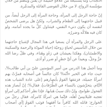
الانجذاب وما يستتبعه من علاقةٍ حميمة أن يقنَّن وينظَّم من خلال
مؤسَّسة الزواج، لا من خلال الفوضى القاتلة والمدمِّرة.
إنّ حاجة الرجل إلى المرأة، وحاجة المرأة إلى الرجل أيضاً، من
قبيل حاجتهما إلى الطعام والشراب، ولكنْ هل يرضى الشخصُ
لنفسه أن يكون دنيء النفس، فيتناول كلَّ ما يجده أمامه، ولو
كان فيه هلاكُه وضررُه.
على الرجل والمرأة أن يسعيا في هذا المجال لإشباع حاجتهما
من خلال التأسيس لحياةٍ زوجيّة (حياة المودّة والرحمة والسكينة
والاطمئنان)، وهكذا يعيشان في رَغَدٍ وهَناء، وفي ظلّ رضا الله
عزَّ وجلَّ، وبعيداً عن أيِّ خطرٍ أو ضرر أو أذى.
وما أجمل هذا الدرس من أمير المؤمنين عليّ بن أبي طالب%،
حيث جاء في الخبر «أنّه% كان جالساً في أصحابه فمرَّتْ بهم
امرأةٌ جميلة، فرَمَقها القومُ بأبصارهم [على عادة الشباب هذه
الأيّام، يتحرَّشون بالنساء في الطُّرُقات]، فقال%: إنّ أبصارَ هذه
الفحول طوامح، وإنّ ذلك سببُ هَبابها، فإذا نظر أحدُكم إلى امرأةٍ
تعجبه فليلامِسْ أهلَه، فإنّما هي امرأةٌ كامرأة، فقال رجلٌ من
الخوارج: قاتله الله كافراً ما أفقهه! فوثب القومُ [أي أصحاب