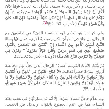
إذا مات. واللهِ، لئن مات لأَجَلْنا على نسائه بالسهام، وكان أحدُهما
يريد عائشة، والآخرُ يريد أمَّ سلمة، فأنزل الله تعالى:
﴿وَمَا كَانَ
لَكُمْ أَنْ تُؤْذُوا رَسُولَ اللهِ وَلاَ أَنْ تَنْكِحُوا أَزْوَاجَهُ مِنْ بَعْدِهِ أَبَداً إِنَّ
ذَلِكُمْ كَانَ عِنْدَ اللهِ عَظِيماً * إِنْ تُبْدُوا شَيْئاً أَوْ تُخْفُوهُ فَإِنَّ اللهَ كَانَ
)
[1]
(
بِكُلِّ شَيْءٍ عَلِيماً﴾
(الأحزاب: 53 ـ 54)
.
ولم يكن هذا هو الحكم الوحيد لنساء النبيّ$ في تعاطيهنّ مع
الرجال، بل جاء في القرآن الكريم توصيةٌ أخرى، فقال:
﴿يَا نِسَاءَ
النَّبِيِّ لَسْتُنَّ كَأَحَدٍ مِنْ النِّسَاءِ إِنْ اتَّقَيْتُنَّ فَلاَ تَخْضَعْنَ بِالْقَوْلِ
فَيَطْمَعَ الَّذِي فِي قَلْبِهِ مَرَضٌ وَقُلْنَ قَوْلاً مَعْرُوفاً * وَقَرْنَ فِي
بُيُوتِكُنَّ وَلاَ تَبَرَّجْنَ تَبَرُّجَ الْجَاهِلِيَّةِ الأُولَى﴾
(الأحزاب: 32 ـ 33).
ثمّ بيَّنَتْ الآياتُ الكريمة أصنافَ الرجال الذين يحلُّ لهم مخالطةُ
أزواجِ النبيّ$ حَصْراً فقالت:
﴿لاَ جُنَاحَ عَلَيْهِنَّ فِي آبَائِهِنَّ وَلاَ أَبْنَائِهِنَّ
وَلاَ إِخْوَانِهِنَّ وَلاَ أَبْنَاءِ إِخْوَانِهِنَّ وَلاَ أَبْنَاءِ أَخَوَاتِهِنَّ وَلاَ نِسَائِهِنَّ وَلاَ مَا
مَلَكَتْ أَيْمَانُهُنَّ وَاتَّقِينَ اللهَ إِنَّ اللهَ كَانَ عَلَى كُلِّ شَيْءٍ شَهِيداً﴾
(الأحزاب: 55).
وما تقدَّم خاصٌّ بنساء النبيّ$، إلّا أنّه قد تشاركُهُنّ في بعضه بقيّةُ
النساء، كما في عدم الخضوع بالقَوْل، والدلال في الحديث،