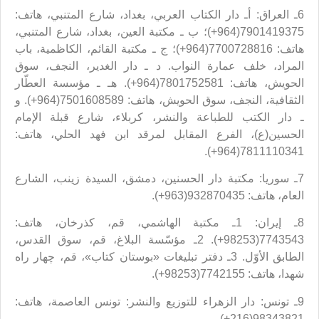
6ـ العراق: أـ دار الكتاب العربي، بغداد، شارع المتنبي، هاتف:
7901419375(964+)؛ ب ـ مكتبة العين، بغداد، شارع المتنبي،
هاتف: 7700728816(964+)؛ ج ـ مكتبة القائم، الكاظمية، باب
المراد، خلف عمارة النواب. د ـ دار الغدير، النجف، سوق
الحويش، هاتف: 7801752581(964+). هـ ـ مؤسسة العطّار
الثقافية، النجف، سوق الحويش، هاتف: 7501608589(964+). و
ـ دار الكتب للطباعة والنشر، كربلاء، شارع قبلة الإمام
الحسين(ع)، الفرع المقابل لمرقد ابن فهد الحلي، هاتف:
7811110341(964+).
7ـ سوريا: مكتبة دار الحسنين، دمشق، السيدة زينب، الشارع
العام، هاتف: 932870435(963+).
8ـ إيران: 1ـ مكتبة الهاشمي، قم، كذرخان، هاتف:
7743543(98253+). 2ـ مؤسّسة البلاغ، قم، سوق القدس،
الطابق الأوّل. 3ـ دفتر تبليغات «بوستان كتاب»، قم، چهار راه
شهدا، هاتف: 7742155(98253+).
9ـ تونس: دار الزهراء للتوزيع والنشر: تونس العاصمة، هاتف:
98343821(216+).