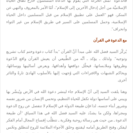
فالدعوة "تمثل
الحركة الَّتي يقوم بها الدعاة المسلمون خارج نطاق الحياة
الإسلاميَّة من
أجل إدخال الآخرين إلى الإسلام"، أمّا الأمر بالمعروف والنهي عن
المنكر،
فهو "العمل على تطبيق الإسلام من قبل المسلمين داخل الحياة
الإسلامية، وحمل
المسلمين على السير في طريق الإسلام من غير التواء
وانحراف
".
مع الدعوة في القرآن
يُركّز
السيد فضل الله على مبدأ أنَّ القرآن "بدأ كتاب دعوة وختم كتاب تشريع
وتوجيه". ولذلك ـ يؤكد ـ أنَّه من الطَّبيعي أن يعيش القرآن واقع الدّعوة
وظروفها وملابساتها، فيحلّل دوافعها وأهدافها، ويعرض أساليبها ووسائلها،
ويحاكم الشبهات والافتراءات التي وُجهت إليها بالأسلوب الهادئ تارةً
والثائر
أخرى
.
وهنا يلفت السيد إلى أنّ الإسلام جاء لينشر دعوة الله في
الأرض ويُبشّر بها
ويبني على أساسها دولة تكفل للحياة التنظيم، وتحمي
الإنسان من شرور نفسه
وشرور أبناء جنسه، لذا فإن طبيعة الدولة في الإسلام
لا تنفصل عن روح الدعوة
ومجراها، ولكن ما يشدّد عليه السيد فضل الله في هذا
السياق "أن طبيعة
الدعوة ـ من حيث هي رسالة روحية وفكرية ـ تتطلَّب إفساح
المجال أمام الفكر
ليفكر، وفتح الطريق أمامه ليقتنع، وخلق الأجواء الملائمة
للروح لتنطلق وتحّس