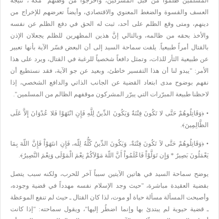
المسلمين ظلموا من قبل المشركين، وأخرجوا من وطنهم "مكة"، نتيجة
العسف
والقسوة والضغط المعنوي والاقتصادي، وأيضاً تعرضهم للإخراج من
دينهم، ومتى
وقع الظلم على أحد، ثبت له الحق في دفع الظلم عن نفسه
والأخذ بحقه من
ظالمه، وبالتالي إنَّ هذين المظهرين للظلم يجعلان الإذن
بالقتال أمراً
طبيعياً. يلفت سماحة السيد إلى أن البعض فسّر الآية بأنها تعبير
عن طبيعية
الثأر للذات، وتمثل دافعاً شخصياً للرغبة في القتال، ويرد على هذا
الأمر
: "
يبدو لنا أن هذا التفسير خاطئ، وبعيد عن جو الآية، فقد نستطيع أن
نفهم
بوضوح مدى ابتعاد القضية عن الجانب الذاتي والدافع الشخصي، إذا
لاحظنا
طبيعة المبرّرات التي يبرّر المشركون موقفهم الظالم من المسلمين
".
•
﴿وَقَاتِلُوهُمْ
حَتَّى لا تَكُونَ فِتْنَةٌ وَيَكُونَ الدِّينُ لِلَّهِ فَإِنِ انْتَهَوْا فَلا عُدْوَانَ إِلاَّ عَلَى
الظَّالِمِينَ﴾
.
•
﴿وَقَاتِلُوهُمْ
حَتَّى لاَ تَكُونَ فِتْنَةٌ، وَيَكُونَ الدِّينُ كُلُّهُ لِلّه، فَإِنِ
انتَهَوْاْ فَإِنَّ اللّهَ بِمَا
يَعْمَلُونَ بَصِيرٌ * وَإِن تَوَلَّوْاْ
فَاعْلَمُواْ أَنَّ اللّهَ مَوْلاَكُمْ نِعْمَ الْمَوْلَى وَنِعْمَ
النَّصِيرُ﴾
.
يوضح سماحة السيد في هاتين الآيتين سبباً آخر
للحرب، ولكنه سبب يتصل
بقضية العقيدة مباشرة، "حيث وجد الإسلام نفسه مهدداً
في قضية وجوده،
وأصبحت المسألة مسألة حياة أو موت، لذا كان القتال ـ حيث
لم تنفع الموعظة
ـ قضية حيوية لم يبتدئ بها وإنما اضطُر إليها"، ويقول
سماحته: "إذا كانت