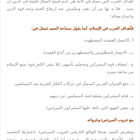
أهداف الحرب التي تتمثّل في الآية هي عدم فسح المجال
للفتنة في الدين أن
تمتد… فلا بد لها من أن تقف وتنكمش عند ارتفاع الفتنة
وعند قوة الدين
واتساع مجاله
".
فأهداف الحرب في الإسلام، كما يقول سماحة السيد تتمثل في
:
أ ـ الانتصار للعقيدة المضطهدة
.
ب ـ الانتصار للمظلومين والمضطهدين من أتباع العقيدة
.
ج ـ إضعاف قوة المشركين وتحطيم بأسهم، لئلا يبقى الكفر قوة تمنع الإسلام
من متابعة سيره
.
د ـ دفع العدوان الحربي المتمثّل في حركات الكفّار الحربية ضد المسلمين
.
ه ـ قيام المشركين بعملية فتنة المسلمين عن دينهم
.
و ـ نقض العهود التي عاهد عليها المشركون النبي(ص
).
مع حروب النبي(ص) وغزواته
ويتعرض
السيد بعدها للواقع التاريخي لحروب النبي(ص)، باعتبارها التجسيد
الحي
للأهداف التشريعية التي عرضت لها آيات الجهاد، فيستعرض نوعية