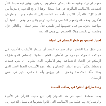
معهم لو ترك وطبيعته، فقد يمكن لأسلوبهم أن
يثيره ويثير فيه طبيعة الثأر
لعقيدته، بالأساليب المألوفة في هذا المجال،
وهنا لا تربح الدعوة إلا مزيداً من
المشاكل". فالقرآن الكريم يأخذ بيد
الداعية إلى التسامح ومراعاة ظروف
الآخرين وملاحظة واقعهم النفسي والعقلي،
"
وهو يلقي في وعي الداعية أن
مهاجمة دعوته من قبل خصومها أمر طبيعي جداً،
ينبغي تقبله"، وبالتالي، فإن
وظيفته أن يكسب هؤلاء الخصوم إلى هدف الدعوة
.
اختيار الأحسن هو شعار المسلم في الحياة
من
خلال هذا الشعار، يؤكد سماحة السيد أن سلوك الأسلوب الأحسن في
مجالات
الدعوة، هو جزء من الأسلوب العام للسلوك الإنساني الذي شرّعه
الإسلام في
الحياة الاجتماعية. وهو الأسلوب الذي يحاول "أن يبني عقيدة،
ويخطط تفكيراً،
ويربح إيمان الإنسان وعقله، وهو الأسلوب اليقظ الحذر الذي
يملك دقّة
الملاحظة وعمق النظر، ويؤمن بأصالة جانب الخير في نفس
الإنسان
".
وحدة طرائق الدعوة في رسالات السماء
يعمد
سماحة السيد في هذا العنوان إلى تتبع حديث القرآن عن الأنبياء
والرسل(ع
)
،
وما قدّمه من الأساليب التي كانوا يتبعونها في سبيل الدعوة إلى