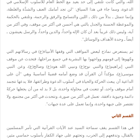
الله، والتي
كانت تلتقي إلى حد بعيد مع الخط العام للأسلوب الإسلامي في
الدعوة، ومما
جاء في هذا السياق: "لن تجد أمامك العنف والشدَّة والغلظة،
وإنما تتمثل ـ
بدلاً من ذلك ـ اللين والتسامح والرفق والرحمة، وتلتقي بالحكمة
والموعظة
الحسنة والجدل بالتي هي أحسن في أكثر من موقف، وفي أكثر من
آية، وليس ذلك
غريباً بعد أن كان الإله واحداً، والدين واحداً، والرسل يعيشون ـ
أيضاً ـ
وحدة الأهداف والوسائل
".
ثم يستعرض نماذج لبعض المواقف التي وقفها
الأنبياء(ع) في رسالاتهم التي
وجّهوها إلى قومهم وواجهوا بها البشرية في
جميع مراحلها، فتحدث عن موقف
النبي إبراهيم(ع) والنبي نوح(ع) ونبيي الله
هود(ع) وصالح(ع)، وعن النبي
موسى(ع)، مؤكداً أن القرآن قد وضع أمامه قضيةً
أساسيةً وهي "أن على
الداعية أن يبعث الحركة والحياة في أسلوب الدعوة
وطرائقها، فلا يدعها تتجمد
أمام موقف واحد، أو تتعنت في محاولة واحدة، بل
لا بد له من أن يجعلها حركةً
دائمة وحيوية دافقة، تعمل في أكثر من صورة،
وتتحدث في أكثر من مجتمع، ولا
تقتصر على جبهة واحدة، وإنما تعمل على عدة
جبهات
".
القسم الثاني
في هذا القسم يقف سماحة
السيد عند الآيات القرآنية التي تأمر المسلمين
بالقتال، وتدفعهم إلى الحرب،
وتحثهم على جهاد الكفار بأسلوب حماسي مثير،