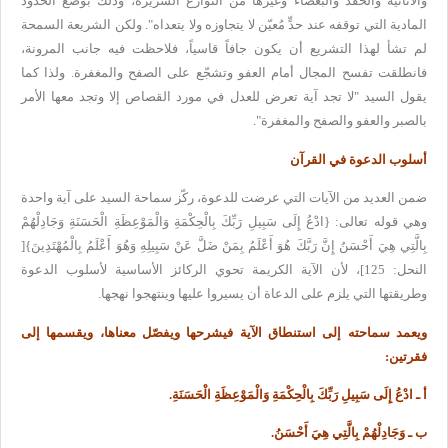
والأنانية والحقد والبغضاء
وغيرها من النوازع الشريرة، وذلك بوضع الحدود
المادية التي توقفه عند حدٍّ
مُعيّن لا يتجاوزه ولا يتعداه". ولكن الشريعة السمحة
لم تشأ لهذا التشريع
أن يكون جافاً قاسياً، فلاحظت فيه جانب المرونة،
فانطلقت تفسح المجال أمام
العفو وتشجّع على الصفح والمغفرة. ولذا كما
يقول السيد "لا تجد آية تعرض
للعدل في مورد القصاص إلا وتجد معها الأمر
بالصبر والعفو والصفح والمغفرة
".
أسلوب الدعوة في القرآن
ضمن العديد من الآيات التي عرضت للدعوة، ركّز سماحة السيد على آية واحدة
وهي قوله تعالى
:
{
ادْعُ إِلَى سَبِيلِ رَبِّكَ بِالْحِكْمَةِ وَالْمَوْعِظَةِ الْحَسَنَةِ
وَجَادِلْهُمْ
بِالَّتِي هِيَ أَحْسَنُ إِنَّ رَبَّكَ هُوَ أَعْلَمُ بِمَنْ
ضَلَّ عَنْ سَبِيلِهِ وَهُوَ أَعْلَمُ بِالْمُهْتَدِينَ}[
النحل: 125
]
، لأن الآية الكريمة تحوي الركائز الأساسية لأسلوب الدعوة
وطريقتها التي يلزم على الدعاة أن يسيروا عليها وينتهجوا نهجها
.
ويعمد سماحته إلى استنطاق الآية فيشرحها ويفصّل معناها، ويقسمها إلى
فقرتين
:
أ ـ ادْعُ إِلَى سَبِيلِ رَبِّكَ بِالْحِكْمَةِ وَالْمَوْعِظَةِ الْحَسَنَةِ
.
ب ـ وَجَادِلْهُمْ بِالَّتِي هِيَ أَحْسَنُ
.