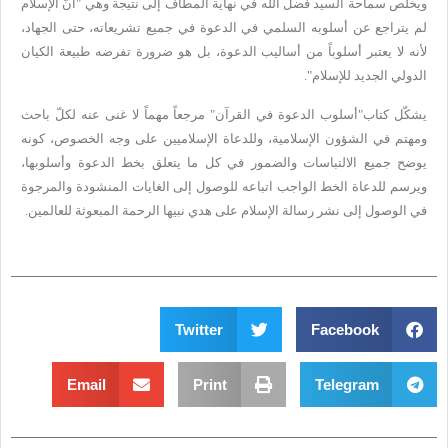
ويخلص سماحة السيد فضل الله في نهاية المطاف إلى نتيجة
وهي "أنَّ الإسلام
لم يتراجع عن أسلوبه السلمي في الدعوة في جميع
تشريعاته، حتى الجهاد،
لأنه لا يعتبر أسلوباً من أساليب الدعوة، بل هو
ضرورة تفرضه طبيعة الكيان
الدولي الجديد للإسلام
".
يشكّل كتاب"أسلوب
الدعوة في القرآن" مرجعاً مهماً لا غنى عنه لكلّ باحث
ومهتم في الشؤون
الإسلامية، وللدعاة الإسلاميين على وجه الخصوص، كونه
يوضح جميع الالتباسات
والضمور في كل ما يتعلق بخط الدعوة وأسلوبها،
ويرسم للدعاة الخط الواجب
اتباعه للوصول إلى الغايات المنشودة والمرجوة
في الوصول إلى نشر رسالة
الإسلام على هدي نبيها الرحمة المبعوثة للعالمين
.
Twitter
Facebook
Email
Print
Telegram