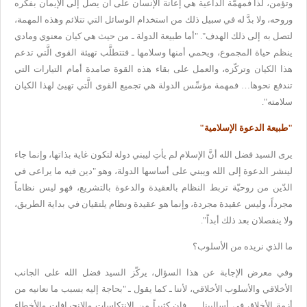
وتؤمن، لذا فمهمّة الداعية هي إعانة الإنسان على أن
يصل إلى الإيمان بفكره
وروحه، ولا بدَّ له في سبيل ذلك من استخدام الوسائل
التي تتلائم وهذه المهمة،
لتصل به إلى ذلك الهدف". "أما طبيعة الدولة ـ من
حيث هي كيان معنوي ومادي
ينظم حياة المجموع، ويحمي أمنها وسلامها ـ
فتتطلَّب تهيئة القوى الَّتي تدعم
هذا الكيان وتركّزه، والعمل على بقاء هذه
القوة صامدة أمام التيارات التي
تندفع نحوها… فمهمة مؤسِّس الدولة هي
تجميع القوى الَّتي تهيئ لهذا الكيان
سلامته
".
"
طبيعة الدعوة الإسلامية
"
يرى
السيد فضل الله أنَّ الإسلام لم يأتِ ليبني دولة لتكون غاية بذاتها، وإنما
جاء
لينشر الدعوة إلى الله ويبني على أساسها الدولة، وهو "دين فيه ما
يراعى في
الدّين من روحيّة تربط النظام بالعقيدة والدعوة بالتشريع، فهو ليس
نظاماً
مجرداً، وليس عقيدة مجردة، وإنما هو عقيدة ونظام يلتقيان في بداية
الطريق،
ولا ينفصلان بعد ذلك أبداً
".
ما الذي نريده من الأسلوب؟
وفي
معرض الإجابة عن هذا السؤال، يركّز السيد فضل الله على الجانب
الأخلاقي
والأسلوب الأخلاقي، لأننا ـ كما يقول ـ "بحاجة إليه بسبب ما نعانيه من
أزمة
الأخلاق في أساليبنا … فإن كثيراً من الانتكاسات والانحرافات والأخطاء