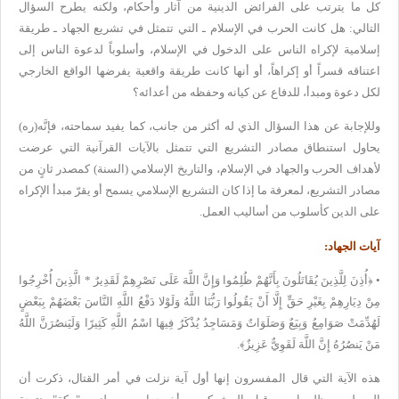
كل ما يترتب على الفرائض الدينية من آثار وأحكام، ولكنه يطرح السؤال
التالي: هل كانت الحرب في الإسلام ـ التي تتمثل في تشريع الجهاد ـ طريقة
إسلامية لإكراه الناس على الدخول في الإسلام، وأسلوباً لدعوة الناس إلى
اعتناقه قسراً أو إكراهاً، أو أنها كانت طريقة واقعية يفرضها الواقع
الخارجي
لكل دعوة ومبدأ، للدفاع عن كيانه وحفظه من أعدائه؟
وللإجابة
عن هذا السؤال الذي له أكثر من جانب، كما يفيد سماحته، فإنَّه(ره)
يحاول
استنطاق مصادر التشريع التي تتمثل بالآيات القرآنية التي عرضت
لأهداف الحرب
والجهاد في الإسلام، والتاريخ الإسلامي (السنة) كمصدر ثانٍ من
مصادر
التشريع، لمعرفة ما إذا كان التشريع الإسلامي يسمح أو يقرّ مبدأ الإكراه
على الدين كأسلوب من أساليب العمل
.
آيات الجهاد
:
•
﴿أُذِنَ
لِلَّذِينَ يُقَاتَلُونَ بِأَنَّهُمْ ظُلِمُوا وَإِنَّ اللَّهَ عَلَى
نَصْرِهِمْ لَقَدِيرٌ * الَّذِينَ أُخْرِجُوا
مِنْ دِيَارِهِمْ بِغَيْرِ
حَقٍّ إِلَّا أَنْ يَقُولُوا رَبُّنَا اللَّهُ وَلَوْلا دَفْعُ اللَّهِ
النَّاسَ بَعْضَهُمْ بِبَعْضٍ
لَهُدِّمَتْ صَوَامِعُ وَبِيَعٌ وَصَلَوَاتٌ
وَمَسَاجِدُ يُذْكَرُ فِيهَا اسْمُ اللَّهِ كَثِيرًا وَلَيَنصُرَنَّ
اللَّهُ
مَنْ يَنصُرُهُ إِنَّ اللَّهَ لَقَوِيٌّ عَزِيزٌ﴾
.
هذه
الآية التي قال المفسرون إنها أول آية نزلت في أمر القتال، ذكرت أن