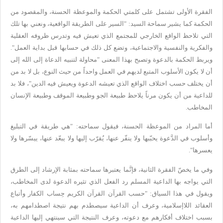
الفقرة
الأولى تشتمل على كلمتي الحكمة والموعظة الحسنة، والمقصود من
الحكمة كما
يشير سماحة السيد: "السير على الطريقة الواقعية، ونعني بها تلك
التي تلاحظ
الواقع الخارجي للمجتمع الذي تعيش فيه وتدرس ظروفه العقلية
والفكرية
والنفسية والاجتماعية، وتضع كل ذلك في حسابها قبل بداية العمل".
ويربط
الحكمة بالدعوة وتصبح بهذا المعنى "محاولة لتنبيه الدعاة إلى الله إلى
أن
لا يكون الأسلوب المتبع لديهم في العمل واحداً من حيث النوع، بل لا بد من
أن يختلف حسب اختلاف الواقع الذي تعيشه الدعوة ويعيش فيه الدين"، فلا بد
للداعية من أن يكون مرناً يلاحظ طبيعة الجو وطبيعة الموقف وطبيعة الإنسان
المخاطب
.
أما المراد من الموعظة الحسنة، فيقول سماحته: "هي طريقة في
التبليغ
وأسلوب في الدَّعوة يحبّبها ولا ينفّر عنها، يُقرّب إليها ولا
يبعّد عنها، ييسّرها ولا
يعسرها
".
وفي ما يخصّ الفقرة الثانية، فإنَّما
يعتبرها سماحته بمثابة الإرشاد إلى الطرق
التي يواجه بها الداعية المسلم رد
الفعل الذي تثيره الدعوة لدى المخاطب،
ويقول في هذا السياق: "حسب القرآن
القرآن الكريم حِساب الكفار وأتباع
العقائد اللاإسلامية، وعرف أن الداعية
سيصطدم بهم نتيجة اصطدامهم به،
بسبب اختلاف أفكارهم مع دعوته، وعرف النتيجة
التي سينتهي إليها الداعية