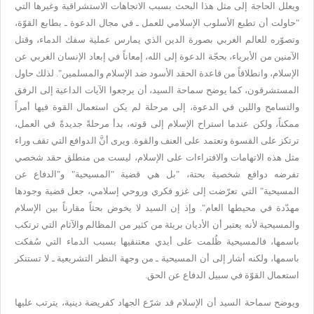
ويعلل الحاجة إلى مثل هذا
البحث بسبب الاتجاهات الاستشراقية وغيرها التي
"حاولت أن تطبع الأسلوب
الإسلامي للعمل ـ في مجال الدعوة ـ بطابع القوّة،
وتصوّره للعالم الغربي
بصورة الدين الذي يمارس عملية سفك الدماء، وقتل
الآمنين من الأبرياء، بحجّة
الدعوة إلى الله، إمعاناً في إبعاد الإنسان الغربي عن
الإسلام، وانطلاقاً
من قاعدة الحقد الأسود ضد الإسلام والمسلمين". لذلك حاول
المستشرقون، كما
يوضح سماحة السيد، أن يرجعوا الآيات الداعية إلى الرفق
والتسامح واللين في
الدعوة، إلى مرحلة لم يكن استعمال القوة فيها أمراً
ممكناً، ولكن عندما
استراح الإسلام إلى قوته، بدأ مرحلةً جديدةً في العمل،
ترتكز على القسوة
وتعتمد على العنف والقوة. ويرى أنَّ الدوافع التي تقف وراء
مثل هذه
الاتهامات والافتراءات على الإسلام، ليست من منطلق حقد شخصي
تفرضه دوافع
شخصية بحتة، "بل هي قضية "المسيحية" و"الدفاع عن
المسيحية" التي تعرّضت إلى
غزو فكري وروحي إسلامي، جعل قضية وجودها
مهدّدة في محيطها العام". وإذ إن
السيد لا يخوض بحثاً مقارناً بين الإسلام
والمسيحية لأنه يعتبر أن الأديان
بريئة من كثير من المظالم والآثام التي ترتكب
باسمها، فالمسيحية ظُلمت على
أيدي معتنقيها بسبب الدماء التي سُفكت
باسمها، ولكنه أشار إلى أن المسيحية ـ
من وجهة النظر التشريعية ـ لا تستنكر
استعمال القوّة في سبيل الدفاع عن
الحق
.
ويوضح سماحة السيد أن الإسلام قد شرّع الجهاد كفريضة دينية، يترتب
عليها