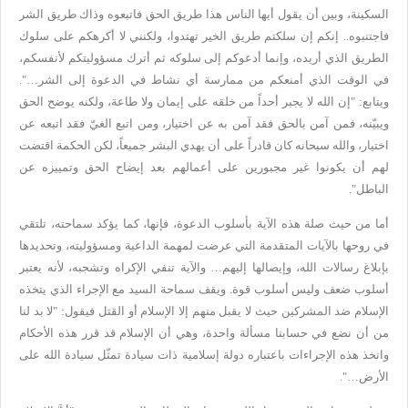
السكينة، وبين أن يقول أيها الناس هذا طريق الحق فاتبعوه وذاك طريق الشر
فاجتنبوه.. إنكم إن سلكتم طريق الخير تهتدوا، ولكنني
لا أكرهكم على سلوك
الطريق الذي أريده، وإنما أدعوكم إلى سلوكه ثم أترك مسؤوليتكم لأنفسكم،
في
الوقت الذي أمنعكم من ممارسة أي نشاط في الدعوة إلى الشر…".
ويتابع: "إن
الله لا يجبر أحداً من خلقه على إيمان ولا طاعة، ولكنه يوضح الحق
ويبيّنه،
فمن آمن بالحق فقد آمن به عن اختيار، ومن اتبع الغيّ فقد اتبعه عن
اختيار،
والله سبحانه كان قادراً على أن يهدي البشر جميعاً، لكن الحكمة اقتضت
لهم
أن يكونوا غير مجبورين على أعمالهم بعد إيضاح الحق وتمييزه عن
الباطل
".
أما
من حيث صلة هذه الآية بأسلوب الدعوة، فإنها، كما يؤكد سماحته، تلتقي
في
روحها بالآيات المتقدمة التي عرضت لمهمة الداعية ومسؤوليته، وتحديدها
بإبلاغ رسالات الله، وإيصالها إليهم… والآية تنفي الإكراه وتشجبه، لأنه
يعتبر
أسلوب ضعف وليس أسلوب قوة. ويقف سماحة السيد مع الإجراء الذي يتخذه
الإسلام ضد المشركين حيث لا يقبل منهم إلا الإسلام أو القتل فيقول: "لا بد
لنا
من أن نضع في حسابنا مسألة واحدة، وهي أن الإسلام قد قرر هذه الأحكام
واتخذ هذه الإجراءات باعتباره دولة إسلامية ذات سيادة تمثّل سيادة الله على
الأرض
…".