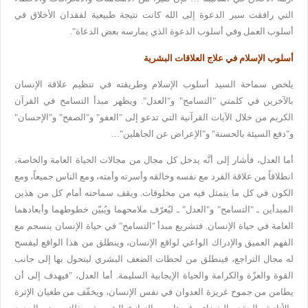
التي رافقت سير الدعوة إلى الله كانت نتيجة طبيعية لفقدان الأخلاق في
أسلوب
العمل وفي أسلوب الدعوة الذي يمارسه بعض الدعاة
".
أسلوب الإسلام في علاج العلاقات البشرية
يلخص
سماحة السيد أسلوب الإسلام وطريقته في تنظيم علاقة الإنسان
بالآخرين في
كلمتي "التسامح" و"العدل". ويظهر مبدأ التسامح في القرآن
الكريم من خلال
الآيات القرآنية التي تدعو إلى "العفو" و"الصفح" و"الإحسان"
و"دفع السيئة
بالحسنة" و"الإعراض عن الجاهلين
"…
أما العدل، فأشار إلى أنَّه يدخل
كل مجال من مجالات الحياة العامة والخاصة،
انطلاقاً من علاقة الفرد مع نفسه
وخالقه وأسرته وأمته، ومع الناس جميعاً، ومع
الكون في كل ما يتمثل فيه من
مخلوقات. ويقف سماحته أمام كل من هذين
المبدأين ـ "التسامح" و"العدل" ـ
ليُعرّف ملامحهما ويُبيّن خطوطهما وأبعادهما
العامة في حياة الإنسان
.
فتشريع مبدأ "التسامح" في حياة الإنسان ينسجم مع
الفهم العميق والإدراك
الواعي لواقع الإنسان، وينطلق من هذا الواقع ليفسح
له مجال التراجع، فينطلق
من لحظات الضعف البشري ليتحول بها إلى جانب
القوة والعزّة والكرامة
والحياة الإيجابية السليمة. أما العدل، "فيهدف إلى أن
يطامن من جموح غريزة
العدوان في نفس الإنسان، ويخفّف من طغيان الإثرة