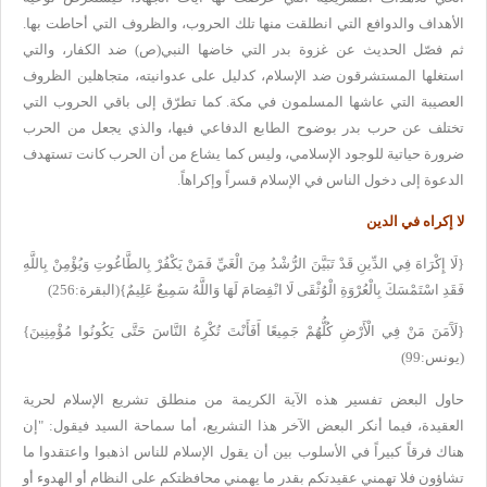
الأهداف
والدوافع التي انطلقت منها تلك الحروب، والظروف التي أحاطت بها.
ثم فصّل
الحديث عن غزوة بدر التي خاضها النبي(ص) ضد الكفار، والتي
استغلها
المستشرقون ضد الإسلام، كدليل على عدوانيته، متجاهلين الظروف
العصيبة التي
عاشها المسلمون في مكة. كما تطرّق إلى باقي الحروب التي
تختلف عن حرب بدر
بوضوح الطابع الدفاعي فيها، والذي يجعل من الحرب
ضرورة حياتية للوجود
الإسلامي، وليس كما يشاع من أن الحرب كانت تستهدف
الدعوة إلى دخول الناس في
الإسلام قسراً وإكراهاً
.
لا إكراه في الدين
{
لَا
إِكْرَاهَ فِي الدِّينِ قَدْ تَبَيَّنَ الرُّشْدُ مِنَ الْغَيِّ فَمَنْ
يَكْفُرْ بِالطَّاغُوتِ وَيُؤْمِنْ بِاللَّهِ
فَقَدِ اسْتَمْسَكَ
بِالْعُرْوَةِ الْوُثْقَى لَا انْفِصَامَ لَهَا وَاللَّهُ سَمِيعٌ
عَلِيمٌ}(البقرة:256
)
{
لَآَمَنَ مَنْ فِي الْأَرْضِ كُلُّهُمْ جَمِيعًا أَفَأَنْتَ تُكْرِهُ النَّاسَ حَتَّى يَكُونُوا مُؤْمِنِينَ}
(يونس:99
)
حاول
البعض تفسير هذه الآية الكريمة من منطلق تشريع الإسلام لحرية
العقيدة،
فيما أنكر البعض الآخر هذا التشريع، أما سماحة السيد فيقول: "إن
هناك فرقاً
كبيراً في الأسلوب بين أن يقول الإسلام للناس اذهبوا واعتقدوا ما
تشاؤون
فلا تهمني عقيدتكم بقدر ما يهمني محافظتكم على النظام أو الهدوء أو