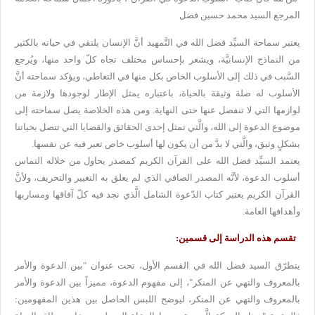
المرجع السيد محمد حسين فضل
يعتبر سماحة السيِّد فضل الله في التَّمهيد أنَّ الإنسان يلتقي في حياته بالكثير
من النماذج الإنسانيَّة، ويشعر بإحساس مختلف تجاه كلّ واحد منها، ويُرجع
السَّبب في ذلك إلى الأسلوب الخاص بكل منها في التعاطي، ويؤكد سماحته أنَّ
الأسلوب له صلة وثيقة بالحياة، باعتباره يمثل الإطار لوجودها ولازمة من
لوازمها التي لا تنفصل عنها حتى النهاية. ومن هذه الخلاصة يصل سماحته إلى
موضوع الدعوة إلى الله، والَّتي تمثل إحدى الحقائق والقضايا التي تتصل بحياتنا
بشكلٍ وثيق، والَّتي لا بدَّ من أن يكون لها أسلوب خاص تعبر فيه عن نفسها
.
يعتمد السيِّد فضل الله على القرآن الكريم كمصدر يحاول من خلاله التماس
أسلوب الدعوة، لأنَّه المصدر الصافي الذي لم يعلق به التغيير والتحريف، ولأنَّ
القرآن الكريم يعتبر كتاب الدّعوة الشامل الَّذي نجد فيه كلّ آفاقها ومساربها
وأهدافها العامة
.
تقسم هذه الدراسة إلى قسمين
:
يتطرّق
السيد فضل الله في القسم الأول، تحت عنوان "بين الدعوة والأمر
بالمعروف
والنهي عن المنكر"، إلى مفهوم الدعوة، مميزاً بين الدعوة والأمر
بالمعروف
والنهي عن المنكر، ليوضح اللبس الحاصل بين هذين المفهومين: