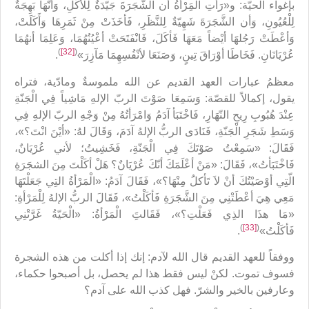
بإغواء الحيّة: و«رَأَتِ الْمَِرْأةُ أن الشَّجَرَةَ جَيّدَةٌ لِلأكْلِ، وَأنّهَا بَهِجَةٌ
لِلْعُيُونِ، وَأن الشَّجَرَةَ شَهِيّةٌ لِلنَّظَرِ، فَأخَذَتْ مِنْ ثَمَرِهَا وَأَكَلَتْ،
وَأعْطَتْ رَجُلهََا أيْضاً مَعَهَا فَأكَلَ، فَانْفَتَحَتْ أعْيُنُهُمَا، وَعَلِمَا أنهُمَا
)
[32]
(
عُرْيَانَانِ. فَخَاطَا أوْرَاقَ تِينٍ، وَصَنَعَا لأنْفُسِهِمَا مَآزِرَ»
.
معظمُ عبارات العهد القديم عن الله ملموسةٌ ومادّية، فتراه
يقول، إكمالاً للقصّة: وَسَمِعَا صَوْتَ الربّ الإلهِ مَاشِياً فِي الْجَنّةِ
عِنْدَ هُبُوبِ رِيحِ النّهَارِ، فَاخْتَبَأ آدَمُ وَامْرَأتُهُ مِنْ وَجْهِ الربّ الإلهِ فِي
وَسَطِ شَجَرِ الْجَنّةِ، فَنَادَى الربُّ الإلهُ آدَمَ، وَقَالَ لهَُ: «أيْنَ انْتَ؟»،
فَقَالَ: «سَمِعْتُ صَوْتَكَ فِي الْجَنّةِ، فَخَشِيتُ؛ لأني عُرْيَانٌ،
فَاخْتَبَأتُ»، فَقَالَ: «مَنْ أعْلَمََكَ أنّكَ عُرْيَانٌ؟ هَلْ أكَلْتَ مِنَ الشجَرَةِ
الّتِي أوْصَيْتُكَ أنْ لاَ تَأكلَُ مِنْهَا؟»، فَقَالَ آدَمُ: «الْمَرْأةُ التِي جَعَلْتَهَا
مَعِي هِيَ أعْطَتْنِي مِنَ الشَّجَرَةِ فَأكَلْتُ»، فَقَالَ الربُّ الإلهُ لِلْمَرْأةِ:
«مَا هذَا الذِي فَعَلْتِ؟»، فَقَالتَِ الْمَرْأةُ: «الْحَيّةُ غَرَّتْنِي
)
[33]
(
فَأكَلْتُ»
.
ووفقاً للعهد القديم قال الله لآدم: إنك إذا أكلت من هذه الشجرة
فسوف تموت. لكنْ ليس فقط هذا لم يحصل، بل أصبحوا حكماء،
وعارفين بالخير والشرّ. فهل كذب الله على آدم؟