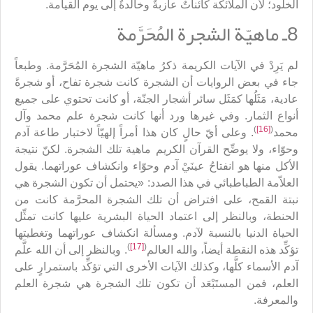
الخلود؛ لأن الملائكة كائناتٌ عازبةٌ وخالدةٌ إلى يوم القيامة.
8ـ ماهيّة الشجرة المُحَرَّمة
لم يَرِدْ في الآيات الكريمة ذكرُ ماهيّة الشجرة المُحَرَّمة. وطبعاً
جاء في بعض الروايات أن الشجرة كانت شجرة تفاح، أو شجرةً
عادية، مَثَلُها كمَثَل سائر أشجار الجنّة، أو كانت تحتوي على جميع
أنواع الثمار. وفي غيرها ورد أنها كانت شجرة علم محمد وآل
)
[16]
(
محمد
. وعلى أيّ حالٍ كان هذا أمراً إلهيّاً لاختبار طاعة آدم
وحوّاء، ولا يوضِّح القرآن الكريم ماهية تلك الشجرة. لكنّ نتيجة
الأكل منها هو انفتاحُ عينَيْ آدم وحوّاء وانكشاف عوراتهما. يقول
العلاّمة الطباطبائي في هذا الصدد: «يحتمل أن تكون الشجرة هي
نبتة القمح، على افتراض أن تلك الشجرة المحرَّمة كانت من
الحنطة، وبالنظر إلى اعتماد الحياة البشرية عليها كانت تمثِّل
الحياة الدنيا بالنسبة لآدم. ومسألة انكشاف عوراتهما وتغطيتها
)
[17]
(
تؤكِّد هذه النقطة أيضاً، والله العالم
. وبالنظر إلى أن الله علَّم
آدم الأسماء كلَّها، وكذلك الآيات الأخرى التي تؤكِّد باستمرارٍ على
العلم، فمن المستَبْعَد أن تكون تلك الشجرة هي شجرة العلم
والمعرفة.