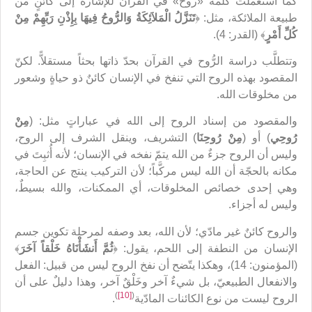
كما استُعملت كلمة «روح» في القرآن للإشارة إلى كائنٍ من
طبيعة الملائكة، مثل: ﴿
تَنَزَّلُ الْمَلاَئِكَةُ وَالرُّوحُ فِيهَا بِإِذْنِ رَبِّهِمْ مِنْ
كُلِّ أَمْرٍ
﴾ (القدر: 4).
وتتطلَّب دراسة الرُّوح في القرآن بحدّ ذاتها بحثاً مستقلاًّ. لكنّ
المقصود بهذه الروح التي تنفخ في الإنسان كائنٌ ذو حياةٍ وشعور
من مخلوقات الله.
والمقصود من إسناد الروح إلى الله في عباراتٍ مثل: (
مِنْ
رُوحِي
) أو (
مِنْ رُوحِنَا
) التشريف، وينقل الشرف إلى الروح،
وليس أن الروح جزءٌ من الله يتمّ نفخه في الإنسان؛ لأنه أُثبِتَ في
مكانه بالحجّة أن الله ليس مركَّباً؛ لأن التركيب ينتج عن الحاجة،
وهي إحدى خصائص المخلوقات، أي الممكنات، والله بسيطٌ،
وليس له أجزاء.
والروح كائنٌ غير مادّي؛ لأن الله، بعد وصفه لمرحلة تكوين جسم
الإنسان من النطفة إلى اللحم، يقول: ﴿
ثُمَّ أَنشَأْنَاهُ خَلْقاً آخَرَ
﴾
(المؤمنون: 14)، وهكذا يتّضح أن نفخ الروح ليس من قبيل: الفعل
والانفعال الطبيعيّ، بل شيءٌ آخر وخَلْقٌ آخر، وهذا دليلٌ على أن
)
[10]
(
الروح ليست من نوع الكائنات المادّية
.