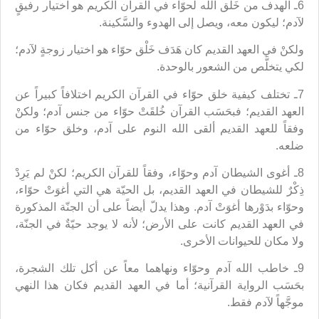
6ـ الهدف من خَلْق الله لحوّاء في القرآن الكريم هو اختيار رفيقٍ
لآدم؛ ليكون معه، ويصل إلى الهدوء والسَّكينة.
ولكنْ في العهد القديم كان هَدَف خَلْق حوّاء هو اختيار زوجةٍ لآدم؛
لكي يتخلَّص من الشعور بالوحدة.
7ـ تختلف كيفية خلق حوّاء في القرآن الكريم اختلافاً كبيراً عن
العهد القديم؛ فبحَسَب القرآن خُلقَتْ حوّاء من جنس آدم؛ ولكنْ
وفقاً للعهد القديم ألقى الله النوم على آدم، وخلق حوّاء من
ضلعه.
8ـ أغوى الشيطان آدم وحوّاء، وفقاً للقرآن الكريم؛ لكنْ لم يَرِدْ
ذِكْرٌ للشيطان في العهد القديم، بل الحيّة هي التي أغوَتْ حوّاء،
وحوّاء بدَوْرها أغوَتْ آدم. وهذا يدلّ أيضاً على أن الجنّة المذكورة
في العهد القديم كانت على الأرض؛ لأنه لا يوجد حيّةٌ في الجنّة،
ولا مكان للحيوانات الأخرى.
9ـ خاطب الله آدم وحوّاء ونهاهما معاً عن أكل تلك الشجرة،
بحَسَب الرواية القرآنية؛ أما في العهد القديم فكان هذا النهي
موجَّهاً لآدم فقط.