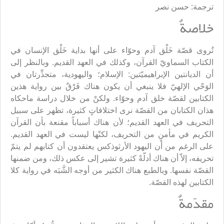
ترجمة: حسن نصر
خلاصةٌ
تُروى قصّة خَلْق آدم وحوّاء على أنها بداية خَلْق الإنسان في
الكتاب السماويّ القرآن، وكذلك في العهد القديم. وبالنظر إلى
أن الديانتين الإبراهيميّتين: الإسلام؛ واليهودية، متجذِّرتان في
الوَحْي الإلهيّ فلا ينبغي أن يكون هناك فَرْقٌ بين رواية هذين
الكتابين لقصّة خلق آدم وحوّاء. ولكنْ من خلال دراسة ماحكاه
هذان الكتابان من القصّة نرى اختلافاتٍ كثيرة، تظهر على سبيل
التحريف في العهد القديم؛ لأن هناك أسباباً مقنعة بأن القرآن
الكريم في مأمنٍ من التحريف، لكنّها ليست في العهد القديم.
على الرغم من أن اليهود الأرثوذكس يعتقدون أن كتابهم لم يتمّ
تحريفه، إلاّ أن هناك أدلّةً كثيرة تشير إلى عكس ذلك، ومن ضمنها
القصّة نفسها. وبالطبع هناك الكثير من أوجه الشَّبَه في رواية كلا
الكتابين لهذه القصّة.
مقدّمةٌ