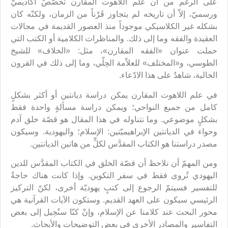
على الرغم من أن علم اللاهوت المقارن تخصُّصٌ أكاديميّ
ورسميّ، إلاّ أن تاريخه لم يتجاوز قَرْناً من الزمان، ولكنّه كان
بشكله غير الكلاسيكي موجوداً منذ العصور القديمة في مجالات
العقيدة والفقه وما إلى ذلك. والمناظرات الكلامية أو الكتب التي
حملت عنوان «الفقه المقارن»، مثل: «الخلاف» للشيخ
الطوسي، و«المختلف» للعلاّمة الحِلّي، وما إلى ذلك في القرون
الخالية، شاهدٌ على هذا الادّعاء.
في علم اللاهوت المقارن يمكن دراسة ديانتين أو أكثر بشكلٍ
كامل من جميع النواحي؛ ويمكن دراسة مسألةٍ واحدة فقط
بشكلٍ موضوعي. وما نتناوله في هذا المقال هو قصّة خلق آدم
وحواء في الديانتين الإبراهيميّتين: الإسلام؛ واليهودية. وسيكون
مصدر دراستنا هو الكتاب المقدَّس لكلٍّ من هاتين الديانتين.
ومن المهمّ أن نلاحظ أن قصّة الخلق في الكتاب المقدَّس للدين
اليهودي تُروى فقط في سفر التكوين. وإذا كانت هناك حاجةٌ
للتفسير فسيتمّ الرجوع إلى كتبٍ يهوديّة أخرى، لكنّ التركيز
الرئيسي سيكون على العهد القديم. وستكون الآيات القرآنية هي
محور البحث عند كلامنا عن الإسلام، وإنْ كنّا سنُحِيل إلى بعض
التفاسير والمصادر الأخرى في بعض التوضيحات والأبحاث.