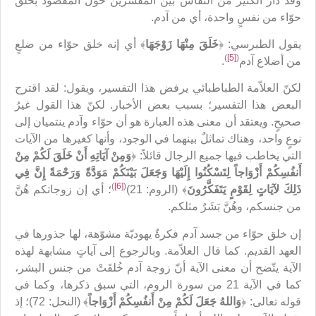
وقد دار الكثير من النقاش بين المفسِّرين حول المقصود بخلق
حوّاء من نفسٍ واحدة، أي من آدم.
يقول الطبرسي: ﴿
خَلَقَ مِنْهَا زَوْجَهَا
﴾ أي إنه خلق حوّاء من ضلعٍ
)
[5]
(
من أضلاع آدم
.
لكنّ العلاّمة الطباطبائي يرفض هذا التفسير، ويقول: لقد اقترح
البعض هذا التفسير؛ بسبب بعض الأخبار. لكنّ هذا القول غيرُ
صحيحٍ. ويعتقد أن معنى هذه العبارة هو أن حوّاء وآدم ينتميان إلى
نوعٍ واحد، وهناك تماثلٌ بينهما في الوجود، وأنها كغيرها من الآيات
التي يخاطب فيها جميع الرجال قائلاً: ﴿
وَمِنْ آيَاتِهِ أَنْ خَلَقَ لَكُمْ مِنْ
أَنفُسِكُمْ أَزْوَاجاً لِتَسْكُنُوا إِلَيْهَا وَجَعَلَ بَيْنَكُمْ مَوَدَّةً وَرَحْمَةً إِنَّ فِي
)
[6]
(
ذَلِكَ لآيَاتٍ لِقَوْمٍ يَتَفَكَّرُونَ
﴾ (الروم: 21)
؛ أي إن زوجاتكم هُنَّ
من جنسكم، وهُنَّ بَشَرٌ مثلكم.
إن خلق حوّاء من جسد آدم فكرةٌ يهوديّة مشوّهة، لها جذورها في
العهد القديم. كما قال العلاّمة. وبالرجوع إلى آياتٍ مشابهة لهذه
الآية يتّضح أن معنى الآية أنّ زوجة آدم خُلقَتْ من جنس البشر،
كما في الآية 21 من سورة الروم، التي سبق ذكرها، وكما في
قوله تعالى: ﴿
وَاللهُ جَعَلَ لَكُمْ مِنْ أَنفُسِكُمْ أَزْوَاجاً
﴾ (النحل: 72)؛ إذ