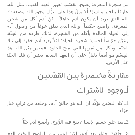
من شجرة المعرفة يصبح، بحَسَب تعبير العهد القديم، مثل الله،
عارفاً بالخير والشرّ! ألا يدلّ هذا على تنزُّل وجود الله وضعفه؟!
الله الذي يريد أن يكون آدم جاهلاً، لكنّ آدم أكل من شجرة
المعرفة، وأصبح حكيماً؛ والله الذي يقلق خوفاً من وصول آدم
إلى الحياة الخالدة بأكله من الشجرة، لذلك طرده من الجنّة،
وعيَّن حرّاساً لحماية شجرة الحياة؛ لئلاّ يعود آدم خفيةً إلى تلك
الجنّة، ويأكل من ثمرتها التي تمنح الخلود، فيصير مثل الله. هذا
القِسْم هو أيضاً دليلٌ على أن العهد القديم يعتبر أن تلك الجنّة
على الأرض.
مقارنةٌ مختصرة بين القصّتين
أـ وجوه الاشتراك
1ـ كلا النصّين يؤكِّد أن الله هو خالقُ آدم، وخلقه من ترابٍ قبل
حوّاء.
2ـ بعد خلق جسم الإنسان نفخ فيه الرُّوح، وأصبح آدم حيّاً.
3ـ خلُقَتْ حوّاء بعد آدم، لكنْ ليس من الواضح الوقت الذي