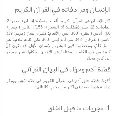
الإنسان ومرادفاته في القرآن الكريم
ذُكر الإنسان في القرآن الكريم بألفاظ متعدِّدة: إنسان (العصر: 2؛
العاديات: 2)؛ بشر (فُصِّلت: 6؛ الشعراء: 156)؛ الناس (الإسراء:
60)؛ أناس (البقرة: 60)، إنس (الأنعام: 112)، إنسيّ (مريم: 39)،
أناسي (الفرقان: 42)، بني آدم (يس: 60). لكن كلمة «آدم» هي
اسمٌ عَلَمٌٍ، ومخصَّصةٌ لأبي البشر، والإنسان الأوّل. قد تكون كلّ
كلمة من هذه الكلمات مختلفةً عن الأخرى، ولكنّها تشير جميعها
إلى كائنٍ محدَّد.
قصّة آدم وحوّاء في البيان القرآني
ذُكرَتْ قصّة خلق آدم في القرآن الكريم في عدّة سُوَر. ويمكن
دراسة هذه القصة في أكثر من محورٍ، كالتالي:
1ـ مجريات ما قبل الخلق