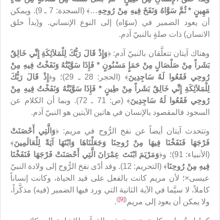
مَهِينٍ * ثُمَّ سَوَّاهُ وَنَفَخَ فِيهِ مِنْ رُوحِهِ
…﴾ (السجدة: 7 ـ 9). ويمكن
أن يعود الضمير في (سوّاه) إلى النوع الإنساني. و(بدأ خلق
الانسان) ذات صلةٍ بالنبيّ آدم.
وهناك آيتان تتعلَّقان بالنبيّ آدم: ﴿
وَإِذْ قَالَ رَبُّكَ لِلْمَلاَئِكَةِ إِنِّي خَالِقٌ
بَشَراً مِنْ صَلْصَالٍ مِنْ حَمَإٍ مَسْنُونٍ * فَإِذَا سَوَّيْتُهُ وَنَفَخْتُ فِيهِ مِنْ
رُوحِي فَقَعُوا لَهُ سَاجِدِينَ
﴾ (الحجر: 28 ـ 29)؛ و﴿
إِذْ قَالَ رَبُّكَ
لِلْمَلاَئِكَةِ إِنِّي خَالِقٌ بَشَراً مِنْ طِينٍ * فَإِذَا سَوَّيْتُهُ وَنَفَخْتُ فِيهِ مِنْ
رُوحِي فَقَعُوا لَهُ سَاجِدِينَ
﴾ (ص: 71 ـ 72). وبما أن الكلام عن
السجود فالمقصود بالإنسان في هاتين الآيتين هو النبيّ آدم.
وتتحدث آيتان أيضاً عن نفخ الرُّوح في مريم: ﴿
وَالَّتِي أَحْصَنَتْ
فَرْجَهَا فَنَفَخْنَا فِيهَا مِنْ رُوحِنَا وَجَعَلْنَاهَا وَابْنَهَا آيَةً لِلْعَالَمِينَ
﴾
(الأنبياء: 91)؛ و﴿
وَمَرْيَمَ ابْنَتَ عِمْرَانَ الَّتِي أَحْصَنَتْ فَرْجَهَا فَنَفَخْنَا
فِيهِ مِنْ رُوحِنَا
﴾ (التحريم: 12). وقد أدّى نفخ الرُّوح إلى ولادة النبيّ
عيسى×؛ لأن مريم كانت بالفعل على قيد الحياة، وكانت إنساناً
كاملاً، لا سيَّما في الآية الثانية التي ورد فيها الضمير (فيه) مذكَّراً،
)
[9]
(
ولا يمكن أن يعود إلى مريم
.