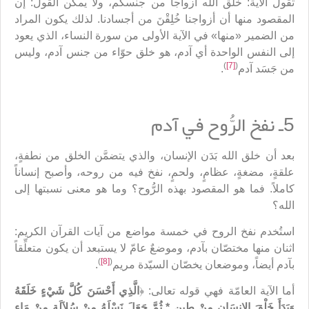
تقول الآية: خلق الله أزواجاً من جنسكم، ولا يمكن القول: إن
المقصود منها أن أزواجنا خُلِقْنَ من أجسادنا. لذلك يكون المراد
من الضمير «منها» في الآية الأولى من سورة النساء، الذي يعود
إلى النفس الواحدة أي آدم، هو خلق حوّاء من جنس آدم، وليس
)
[7]
(
من جَسَد آدم
.
5ـ نفخ الرُّوح في آدم
بعد أن خلق الله بَدَن الإنسان، والذي يتضمَّن الخلق من نطفةٍ،
علقةٍ، مضغةٍ، عظامٍ، ولحمٍ، نفخ فيه من روحه، وأصبح إنساناً
كاملاً. فما هو المقصود بهذه الرُّوح؟ وما هو معنى نسبتها إلى
الله؟
استُخدم نفخ الروح في خمسة مواضع من آيات القرآن الكريم:
اثنان منها مختصّان بآدم، وموضعٌ عامّ لا يستبعد أن يكون متعلِّقاً
)
[8]
(
بآدم أيضاً، وموضعان يخصّان السيّدة مريم
.
أما الآية العامّة فهي قوله تعالى: ﴿
الَّذِي أَحْسَنَ كُلَّ شَيْءٍ خَلَقَهُ
وَبَدَأَ خَلْقَ الإِنسَانِ مِنْ طِينٍ * ثُمَّ جَعَلَ نَسْلَهُ مِنْ سُلاَلَةٍ مِنْ مَاءٍ