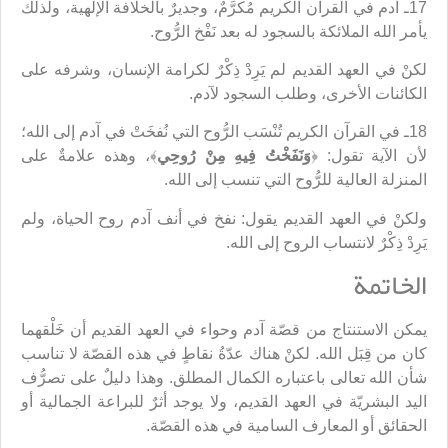
17ـ آدم في القرآن الكريم مُكرَّمٌ، وجديرٌ بالخلافة الإلهية، ولذلك
يأمر الله الملائكة بالسجود له بعد نَفْخ الرُّوح.
لكنْ في العهد القديم لم يَرِدْ ذِكْرٌ لكرامة الإنسان، وشرفه على
الكائنات الأخرى، وطلب السجود لآدم.
18ـ في القرآن الكريم تُنْسَب الرُّوح التي نُفخَتْ في آدم إلى الله؛
لأن الآية تقول: ﴿
وَنَفَخْتُ فِيهِ مِنْ رُوحِي
﴾، وهذه علامةٌ على
المنزلة العالية للرُّوح التي تنسب إلى الله.
ولكنْ في العهد القديم يقول: نفخ في أنف آدم روح الحياة، ولم
يَرِدْ ذِكْرٌ لانتساب الروح إلى الله.
الخاتمة
يمكن الاستنتاج من قصّة آدم وحواء في العهد القديم أن خَلْقهما
كان من قِبَل الله. لكنْ هناك عدّةُ نقاطٍ في هذه القصّة لا تناسب
شأن الله تعالى باعتباره الكمال المطلق. وهذا دليلٌ على تصرُّف
اليد البشريّة في العهد القديم، ولا يوجد أثرٌ للبراعة الجمالية أو
الحقائق أو المعارف السامية في هذه القصّة.