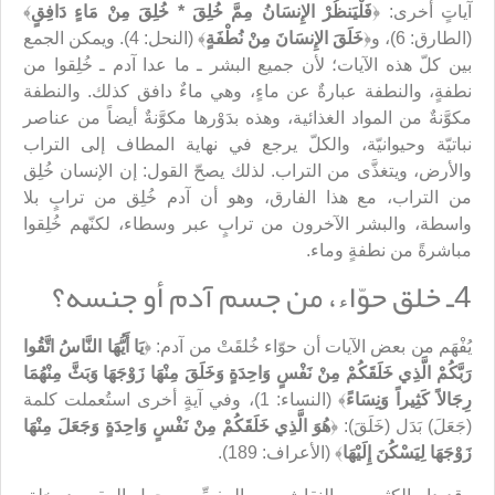
آياتٍ أخرى: ﴿
فَلْيَنظُرْ الإِنسَانُ مِمَّ خُلِقَ * خُلِقَ مِنْ مَاءٍ دَافِقٍ
﴾
(الطارق: 6)، و﴿
خَلَقَ الإِنسَانَ مِنْ نُطْفَةٍ
﴾ (النحل: 4). ويمكن الجمع
بين كلّ هذه الآيات؛ لأن جميع البشر ـ ما عدا آدم ـ خُلِقوا من
نطفةٍ، والنطفة عبارةٌ عن ماءٍ، وهي ماءٌ دافق كذلك. والنطفة
مكوَّنةٌ من المواد الغذائية، وهذه بدَوْرها مكوَّنةٌ أيضاً من عناصر
نباتيّة وحيوانيّة، والكلّ يرجع في نهاية المطاف إلى التراب
والأرض، ويتغذَّى من التراب. لذلك يصحّ القول: إن الإنسان خُلِق
من التراب، مع هذا الفارق، وهو أن آدم خُلِق من ترابٍ بلا
واسطة، والبشر الآخرون من ترابٍ عبر وسطاء، لكنّهم خُلِقوا
مباشرةً من نطفةٍ وماء.
4ـ خلق حوّاء، من جسم آدم أو جنسه؟
يُفْهَم من بعض الآيات أن حوّاء خُلقَتْ من آدم: ﴿
يَا أَيُّهَا النَّاسُ اتَّقُوا
رَبَّكُمْ الَّذِي خَلَقَكُمْ مِنْ نَفْسٍ وَاحِدَةٍ وَخَلَقَ مِنْهَا زَوْجَهَا وَبَثَّ مِنْهُمَا
رِجَالاً كَثِيراً وَنِسَاءً
﴾ (النساء: 1)، وفي آيةٍ أخرى استُعملت كلمة
(جَعَلَ) بَدَل (خَلَقَ): ﴿
هُوَ الَّذِي خَلَقَكُمْ مِنْ نَفْسٍ وَاحِدَةٍ وَجَعَلَ مِنْهَا
زَوْجَهَا لِيَسْكُنَ إِلَيْهَا
﴾ (الأعراف: 189).