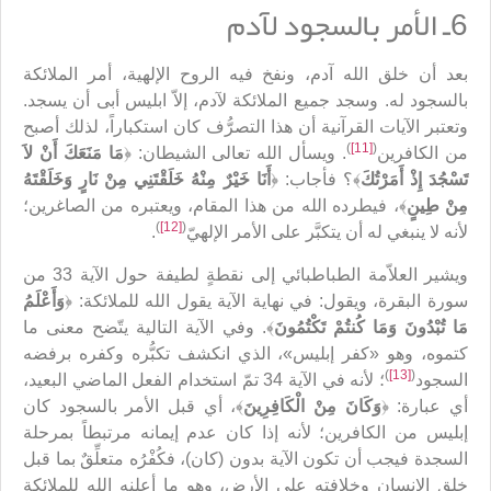
6ـ الأمر بالسجود لآدم
بعد أن خلق الله آدم، ونفخ فيه الروح الإلهية، أمر الملائكة
بالسجود له. وسجد جميع الملائكة لآدم، إلاّ ابليس أبى أن يسجد.
وتعتبر الآيات القرآنية أن هذا التصرُّف كان استكباراً، لذلك أصبح
)
[11]
(
من الكافرين
. ويسأل الله تعالى الشيطان: ﴿
مَا مَنَعَكَ أَنْ لاَ
تَسْجُدَ إِذْ أَمَرْتُكَ
﴾؟ فأجاب: ﴿
أَنَا خَيْرٌ مِنْهُ خَلَقْتَنِي مِنْ نَارٍ وَخَلَقْتَهُ
مِنْ طِينٍ
﴾، فيطرده الله من هذا المقام، ويعتبره من الصاغرين؛
)
[12]
(
لأنه لا ينبغي له أن يتكبَّر على الأمر الإلهيّ
.
ويشير العلاّمة الطباطبائي إلى نقطةٍ لطيفة حول الآية 33 من
سورة البقرة، ويقول: في نهاية الآية يقول الله للملائكة: ﴿
وَأَعْلَمُ
مَا تُبْدُونَ وَمَا كُنتُمْ تَكْتُمُونَ
﴾. وفي الآية التالية يتّضح معنى ما
كتموه، وهو «كفر إبليس»، الذي انكشف تكبُّره وكفره برفضه
)
[13]
(
السجود
؛ لأنه في الآية 34 تمّ استخدام الفعل الماضي البعيد،
أي عبارة: ﴿
وَكَانَ مِنْ الْكَافِرِينَ
﴾، أي قبل الأمر بالسجود كان
إبليس من الكافرين؛ لأنه إذا كان عدم إيمانه مرتبطاً بمرحلة
السجدة فيجب أن تكون الآية بدون (كان)، فكُفْرُه متعلِّقٌ بما قبل
خلق الإنسان وخلافته على الأرض، وهو ما أعلنه الله للملائكة