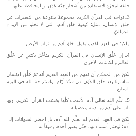
خلقه لمجرّد الاستفادة من أشجار جنّة عَدْنٍ، والمحافظة عليها.
3ـ نواجه في القرآن الكريم مجموعةً متنوعة من التعبيرات عن
خلق الإنسان، مثل: كيفية خلق آدم، التي لا تخلو من الإبداع
الجماليّ.
ولكنْ في العهد القديم يقول: خلق آدم من تراب الأرض.
4ـ إن خَلْق الإنسان في القرآن الكريم متأخِّرٌ بكثيرٍ عن خَلْق
العالم والكائنات الأخرى.
لكنْ من الممكن أن نفهم من العهد القديم أنه تمّ خَلْق الإنسان
مباشرةً بعد خَلْق الكَوْن في ستّة أيّام، واستراحة الله في اليوم
السابع.
5ـ علَّم الله تعالى آدم الأسماء كلَّها بحَسَب القرآن الكريم، وبها
تاب على آدم من ذنبه وعصيانه.
لكنْ في العهد القديم لم يعلِّم الله آدم، بل أحضر الحيوانات إلى
آدم؛ ليختار أسماء لها، حتّى يصير أحدها رفيقاً له.