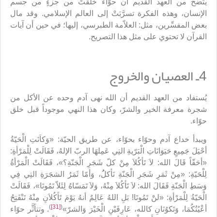
يتّضح من العهد القديم أن حوّاء خُلقَتْ من جزءٍ من جسم
الإنسان، وهذه الفكرة تسرَّبَتْ إلى العالم الإسلامي. وقد مال
بعض المفسِّرين، مثل: العلاّمة الطبرسي، إليها؛ في حين أن آيات
القرآن لا تحتوي على مثل هذا التصريح.
4ـ العصيان والخروج
يُستفاد من العهد القديم أن الله نهى آدم وحده عن الأكل من
شجرة معرفة الخير والشرّ، وكان هذا النهي موجوداً قبل خلق
حوّاء.
ويبدأ خداع آدم وحوّاء بحوّاء، عن طريق الحيّة: «وَكاَنَتِ الْحَيّةُ
أحْيَلَ جَمِيعِ حَيَوَانَاتِ الْبَرّيةِ التِي عَمِلهََا الربّ الإلهُ، فَقَالَتْ لِلْمَرْأةِ:
«أحَقّاً قَالَ الله: لاَ تَأكُلاَ مِنْ كلّ شَجَرِ الْجَنّةِ؟»، فَقَالَتْ الْمَرْأةُ
لِلْحَيّةِ: «مِنْ ثَمَرِ شَجَرِ الْجَنّةِ نَأكلُُ، وَأمّا ثَمَرُ الشجَرَةِ التِي فِي
وَسَطِ الْجَنّةِ فَقَالَ الله: لاَ تَأكُلاَ مِنْهُ، وَلاَ تَمَسّاهُ لِئَلاّ تَمُوتَا»، فَقَالَتْ
الْحَيّةُ لِلْمَرْأةِ: «لنَْ تَمُوتَا! بَلِ اللهُ عَالِمٌ أنهُ يَوْمَ تَأكُلاَنِ مِنْهُ تَنْفَتِحُ
)
[31]
(
أعْيُنُكُمَا، وَتَكوُنَانِ كالله، عَارِفَيْنِ الْخَيْرَ وَالشرّ»
. وتتأثَّر حوّاء