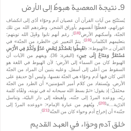
9ـ نتيجة المعصية هبوطٌ إلى الأرض
يُستَنْتَج من آيات القرآن أن عصيان آدم وحوّاء أدّى إلى انكشاف
عوراتهم، فغطَّوْا أنفسهم بأوراق الشجر، وطردهم الله من تلك
)
[18]
(
الجنّة، وأسكنهم الأرض
، رغم أنهم تابوا وقَبِلَ الله توبتهم؛
)
[19]
(
بتعليمهم الكلمات
. يتمّ التعبير عن «الطرد من الجنّة» في
القرآن بـ «الهبوط»: ﴿
اهْبِطُوا بَعْضُكُمْ لِبَعْضٍ عَدُوٌّ وَلَكُمْ فِي الأَرْضِ
مُسْتَقَرٌّ وَمَتَاعٌ إِلَى حِينٍ
﴾ (البقرة: 36). ويفهم من الآيات أن
الهبوط كان من السماء إلى الأرض؛ لأن الهبوط في اللغة هو
السقوط من أعلى إلى أسفل. وعليه يتبين أن المراد من الجنّة
التي كان فيها آدم وحوّاء هي الجنّة نفسها، وليس أيّ حديقةٍ على
الأرض. ويُستفاد من كلام أمير المؤمنين× أن الطرد من الجنّة
محتَمَلٌ؛ إذ يقول: «ثمّ بسط الله سبحانه له في توبته، ولقّاه كلمة
ربّه، ووعده المردّ إلى جنّته، وأهبطه إلى دار البليّة، وتناسل
)
[20]
(
الذرّية…»
، ويُفهم من عبارة الإمام×: «ووعده المردّ إلى
)
[21]
(
جنّته» أن إخراج آدم وحواء كان من الجنّة
.
خلق آدم وحوّاء في العهد القديم