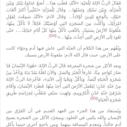
فَقَالَ الربُّ الإلهُ لِلْحَيّةِ: «لأنّكِ فَعَلْتِ هذَا… أضَعُ عَدَاوَةً بَيْنَكِ وَبَيْنَ
الْمَرْأةِ، وَبَيْنَ نَسْلِكِ وَنَسْلِهَا… وَقَالَ لِلْمَرْأةِ: «تَكثِْيراً أكثرُ أتْعَابَ
حَبَلِكِ، بِالْوَجَعِ تَلِدِينَ أوْلاداً… وَقَالَ لآدَمَ: «لأنّكَ سَمِعْتَ لِقَوْلِ
امْرَأتِكَ، وَأكَلْتَ مِنَ الشجَرَةِ التِي أوْصَيْتُكَ قَائِلاً: لاَ تَأكُلْ مِنْهَا،
مَلْعُونَةٌ الأرْضُ بِسَبَبِكَ. بِالتَّعَبِ تَأكُلُ مِنْهَا كلّ أيّامِ حَيَاتِكَ…، حَتّى
)
[34]
(
تَعُودَ إلَى الأرْضِ التِي أُخِذْتَ مِنْهَا…»
.
ويُفْهَم من هذا الكلام أن الجنّة التي عاش فيها آدم وحوّاء كانت
على الأرض، حيث قال الله لآدم: ملعونةٌ الأرض بسببك.
وبعد الأكل من شجرة المعرفة قَالَ الربُّ الإلهُ: «هُوَذَا الإنْسَانُ قَدْ
صَارَ كوََاحِدٍ مِنّا، عَارِفاً الْخَيْرَ وَالشرّ. وَالآنَ لعََلّهُ يَمُدّ يَدَهُ وَيَأخُذُ مِنْ
شَجَرَةِ الْحَيَاةِ أيْضاً، وَيَأكُلُ وَيَحْيَا إلَى الأبَدِ»، فَأخْرَجَهُ الربُّ الإلهُ
مِنْ جَنّةِ عَدْنٍ؛ لِيَعْمَلَ الأرْضَ التِي أُخِذَ مِنْهَا. فَطَرَدَ الإنْسَانَ، وَأقَامَ
شَرْقِيّ جَنّةِ عَدْنٍ الْكرَُوبِيمَ، وَلهَِيبَ سَيْفٍ مُتَقَلّبٍ لِحِرَاسَةِ طَرِيقِ
)
[35]
(
شَجَرَةِ الْحَيَاةِ
.
ويُستفاد من هذا الجزء من العهد القديم في أن الفَرْق بين
الإنسان والله يكمن في الخلود، وبمجرّد الأكل من الشجرة يصبح
آدم خالداً، وتنعدم المسافة بينهما. ومن ناحيةٍ أخرى حينما يأكل