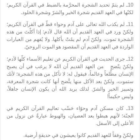
10ـ لم يتمّ تحديد الشجرة المحرَّمة بالضبط في القرآن الكريم؛
لكنّها في العهد القديم شجرة الخير والشرّ وشجرة الخلود.
11ـ لم يكذب الله تعالى على آدم وحواء قطّ في القرآن الكريم؛
ولكنْ ورد في العهد القديم أن الله قال لآدم: إذا أكلْتَ من هذه
الشجرة تموت، ولكنّ آدم لم يمُتْ بأكلها. ولا يُفهم من العبارات
الواردة في العهد القديم أن المقصود هو الموت الروحيّ.
12ـ جرى الحديث في القرآن الكريم عن تعليم الأسماء كلّها لآدم؛
ولكنْ يتّضح من العهد القديم أن الله لا يرغب في أن يصبح
الإنسان مطَّلعاً وعالماً، فيقول له: لا تأكل من هذه الشجرة؛ لأنك
ستموت، ولكنْ بعد الأكل منها يتَّضح أنها كانت شجرة المعرفة،
وتمييز الخير والشرّ. لذلك يريد الله أن يكون الإنسان جاهلاً،
وليس حكيماً!
13ـ كان مسكن آدم وحوّاء حَسْب تعاليم القرآن الكريم في
الجنّة؛ لأنهم هبطوا بعد العصيان، والهبوط عبارةٌ عن نزول من
الأعلى إلى الأسفل.
ولكنْ وفقاً للعهد القديم كانوا يعيشون في حديقةٍ أرضية.