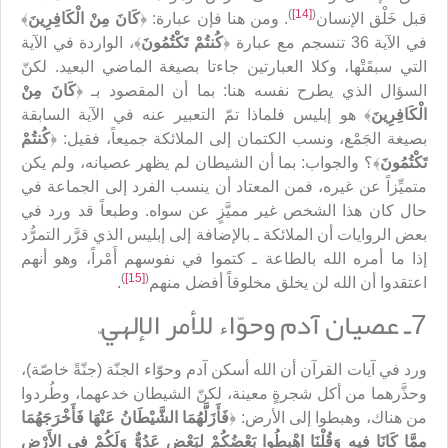
)
[14]
(
قبل خَلْق الإنسان
. ومن هنا فإن عبارة: ﴿
كَانَ مِنْ الْكَافِرِينَ
﴾
في الآية 36 تنسجم مع عبارة ﴿
كُنتُمْ تَكْتُمُونَ
﴾، الواردة في الآية
التي سبقَتْها، وكلا العبارتين جاءتا بصيغة الماضي البعيد. لكنّ
السؤال الذي يطرح نفسه هنا: بما أن المقصود بـ ﴿
كَانَ مِنْ
الْكَافِرِينَ
﴾ هو إبليس فلماذا تمّ التعبير عنه في الآية السابقة
بصيغة الجَمْع، ونسب الكتمان إلى الملائكة جميعاً، فقيل: ﴿
كُنتُمْ
تَكْتُمُونَ
﴾؟ والجواب: بما أن الشيطان لم يظهر عصيانه، ولم يكن
متميِّزاً عن غيره، فمن المعتاد أن ينسب الفرد إلى الجماعة في
حال كان هذا الشخص غير مميَّزٍ عن سواه. وطبعاً قد ورد في
بعض الروايات أن الملائكة ـ بالإضافة إلى إبليس الذي قرَّر التمرُّد
إذا ما أمره الله بالطاعة ـ كتموا في نفوسهم أَمْراً، وهو أنهم
)
[15]
(
اعتقدوا أن الله لن يخلق مخلوقاً أفضل منهم
.
7ـ عصيان آدم وحوّاء للأمر الإلهيّ
ورد في آيات القرآن أن الله أسكن آدم وحوّاء الجنّة (جنّةً خاصّة)،
وحذَّرهما من أكل شجرةٍ معينة، لكنّ الشيطان خدعهما، وطُردوا
من هناك، وهبطوا إلى الأرض: ﴿
فَأَزَلَّهُمَا الشَّيْطَانُ عَنْهَا فَأَخْرَجَهُمَا
مِمَّا كَانَا فِيهِ وَقُلْنَا اهْبِطُوا بَعْضُكُمْ لِبَعْضٍ عَدُوٌّ وَلَكُمْ فِي الأَرْضِ