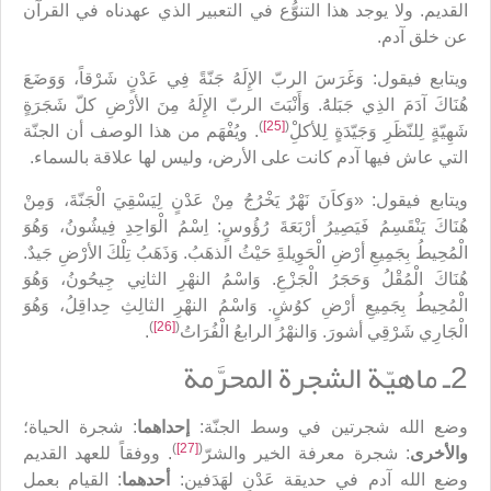
القديم. ولا يوجد هذا التنوُّع في التعبير الذي عهدناه في القرآن
عن خلق آدم.
ويتابع فيقول: وَغَرَسَ الربّ الإِلَهُ جَنّةً فِي عَدْنٍ شَرْقاً، وَوَضَعَ
هُنَاكَ آدَمَ الذِي جَبَلهَُ. وَأَنْبَتَ الربّ الإِلَهُ مِنَ الأرْضِ كلّ شَجَرَةٍ
)
[25]
(
شَهِيّةٍ لِلنّظَرِ وَجَيّدَةٍ لِلأكلِْ
. ويُفْهَم من هذا الوصف أن الجنّة
التي عاش فيها آدم كانت على الأرض، وليس لها علاقة بالسماء.
ويتابع فيقول: «وَكاَنَ نَهْرٌ يَخْرُجُ مِنْ عَدْنٍ لِيَسْقِيَ الْجَنّةَ، وَمِنْ
هُنَاكَ يَنْقَسِمُ فَيَصِيرُ أرْبَعَةَ رُؤُوسٍ: اِسْمُ الْوَاحِدِ فِيشُونُ، وَهُوَ
الْمُحِيطُ بِجَمِيعِ أرْضِ الْحَوِيلةَِ حَيْثُ الذهَبُ. وَذَهَبُ تِلْكَ الأرْضِ جَيدٌ.
هُنَاكَ الْمُقْلُ وَحَجَرُ الْجَزْعِ. وَاسْمُ النهْرِ الثانِي جِيحُونُ، وَهُوَ
الْمُحِيطُ بِجَمِيعِ أرْضِ كوُشٍ. وَاسْمُ النهْرِ الثالِثِ حِداقِلُ، وَهُوَ
)
[26]
(
الْجَارِي شَرْقِي أشورَ. وَالنهْرُ الرابعُ الْفُرَاتُ
.
2ـ ماهيّة الشجرة المحرَّمة
وضع الله شجرتين في وسط الجنّة:
إحداهما
: شجرة الحياة؛
)
[27]
(
والأخرى
: شجرة معرفة الخير والشرّ
. ووفقاً للعهد القديم
وضع الله آدم في حديقة عَدْنٍ لهَدَفين:
أحدهما
: القيام بعمل