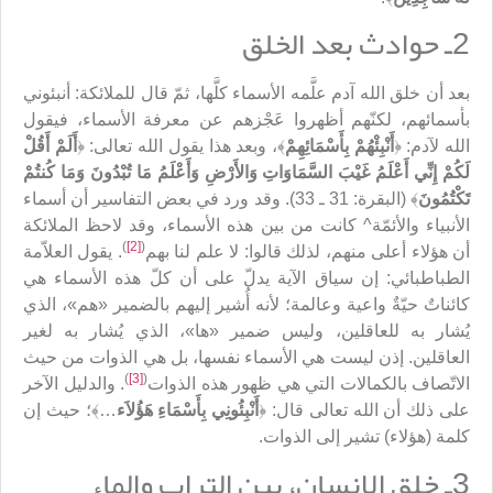
2ـ حوادث بعد الخلق
بعد أن خلق الله آدم علَّمه الأسماء كلَّها، ثمّ قال للملائكة: أنبئوني
بأسمائهم، لكنّهم أظهروا عَجْزهم عن معرفة الأسماء، فيقول
الله لآدم: ﴿
أَنْبِئْهُمْ بِأَسْمَائِهِمْ
﴾، وبعد هذا يقول الله تعالى: ﴿
أَلَمْ أَقُلْ
لَكُمْ إِنِّي أَعْلَمُ غَيْبَ السَّمَاوَاتِ وَالأَرْضِ وَأَعْلَمُ مَا تُبْدُونَ وَمَا كُنتُمْ
تَكْتُمُونَ
﴾ (البقرة: 31 ـ 33). وقد ورد في بعض التفاسير أن أسماء
الأنبياء والأئمّة^ كانت من بين هذه الأسماء، وقد لاحظ الملائكة
)
[2]
(
أن هؤلاء أعلى منهم، لذلك قالوا: لا علم لنا بهم
. يقول العلاّمة
الطباطبائي: إن سياق الآية يدلّ على أن كلّ هذه الأسماء هي
كائناتٌ حيّةٌ واعية وعالمة؛ لأنه أُشير إليهم بالضمير «هم»، الذي
يُشار به للعاقلين، وليس ضمير «ها»، الذي يُشار به لغير
العاقلين. إذن ليست هي الأسماء نفسها، بل هي الذوات من حيث
)
[3]
(
الاتّصاف بالكمالات التي هي ظهور هذه الذوات
. والدليل الآخر
على ذلك أن الله تعالى قال: ﴿
أَنْبِئُونِي بِأَسْمَاءِ هَؤُلاَء
…﴾؛ حيث إن
كلمة (هؤلاء) تشير إلى الذوات.
3ـ خلق الإنسان، بين التراب والماء