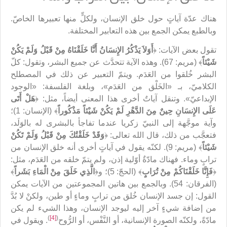
هناك عدّة آياتٍ حول خلق الإنسان، ولكلٍّ منها تعبيرها الخاصّ.
وبالطبع يمكن الجمع بين هذه التعابير المختلفة.
تقول بعض الآيات: ﴿
أَوَلاَ يَذْكُرُ الإِنسَانُ أَنَّا خَلَقْنَاهُ مِنْ قَبْلُ وَلَمْ يَكُنْ
شَيْئاً
﴾ (مريم: 67). وهذه الآية تتحدَّث عن جميع البشر، وتقول: كلّ
البشر خُلقوا من العَدَم. ويتمّ التعبير عن ذلك في المصطلح
الكلاميّ، بـ «الخَلْق من العَدَم»، وبلغة الفلسفة: «الوجود
الإبداعيّ». وتنقل آياتٌ أخرى هذا المعنى أيضاً، مثل: ﴿
هَلْ أَتَى
عَلَى الإِنسَانِ حِينٌ مِنَ الدَّهْرِ لَمْ يَكُنْ شَيْئاً مَذْكُوراً
﴾ (الإنسان: 1)؛
وآية موجَّهة إلى النبيّ زكريا عندما تفاجأ بالبشرى له بالوَلَد،
فتعجَّب من ذلك، قال الله تعالى: ﴿
وَقَدْ خَلَقْتُكَ مِنْ قَبْلُ وَلَمْ تَكُنْ
شَيْئاً
﴾ (مريم: 9). لكنّه يقول في آياتٍ أخرى أنه خلق الإنسان من
ترابٍ وماء. فهناك مادّةٌ أوّلية إذن، ولم يتمّ خلقه من العَدَم، مثل:
﴿
فَإِنَّا خَلَقْنَاكُمْ مِنْ تُرَابٍ
﴾ (الحجّ: 5)؛ و﴿
الَّذِي خَلَقَ مِنْ الْمَاءِ بَشَراً
﴾
(الفرقان: 54). وبالجمع بين هاتين المجموعتين من الآيات يمكن
القول: إن جسد الإنسان خُلق من ترابٍ وماءٍ أو طين، ولكنْ لا بُدَّ
من إضافة شيءٍ آخر إليه ليوجد الإنسان، وهذا الشيء لم يكن
)
[4]
(
مادّةً، ولكنّه الصورة الإنسانية، أو النَّفْس، أو الرُّوح
. ويقول في