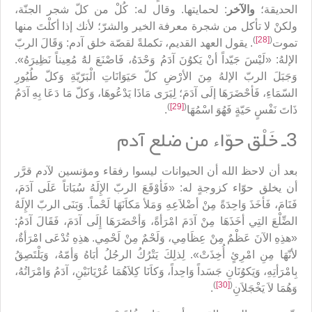
الحديقة؛
والآخر
: لحمايتها. وقال له: كُلْ من كلّ شجر الجنّة،
ولكنْ لا تأكل من شجرة معرفة الخير والشرّ؛ لأنك إذا أكلْتَ منها
)
[28]
(
تموت
. يقول العهد القديم، تكملةً لقصّة خلق آدم: وَقَالَ الربّ
الإلهُ: «لَيْسَ جَيّداً أنْ يَكوُنَ آدَمُ وَحْدَهُ، فَاصْنَعَ لهَُ مُعِيناً نَظِيرَهُ».
وَجَبَلَ الربّ الإلهُ مِنَ الأرْضِ كلّ حَيَوَانَاتِ الْبَرّيّةِ وَكلّ طُيُورِ
السّمَاءِ، فَأحْضَرَهَا إلَى آدَمَ؛ لِيَرَى مَاذَا يَدْعُوهَا، وَكلّ مَا دَعَا بِهِ آدَمُ
)
[29]
(
ذَاتَ نَفْسٍ حَيّةٍ فَهُوَ اسْمُهَا
.
3ـ خَلْق حوّاء من ضلع آدم
بعد أن لاحظ الله أن الحيوانات ليسوا رفقاء ومؤنسين لآدم قرَّر
أن يخلق حوّاء كزوجةٍ له: «فَأوْقَعَ الربّ الإِلَهُ سُبَاتاً عَلَى آدَمَ،
فَنَامَ، فَأخَذَ وَاحِدَةً مِنْ أضْلاَعِهِ وَمَلأ مَكاَنَهَا لَحْماً. وَبَنَى الربّ الإِلَهُ
الضِّلْعَ التِي أخَذَهَا مِنْ آدَمَ امْرَأةً، وَأحْضَرَهَا إِلَى آدَمَ، فَقَالَ آدَمُ:
«هذِهِ الآنَ عَظْمٌ مِنْ عِظَامِي، وَلَحْمٌ مِنْ لَحْمِي. هذِهِ تُدْعَى امْرَأةٌ،
لأنّهَا مِنِ امْرِئٍ أُخِذَتْ». لِذلِكَ يَتْرُكُ الرجُلُ أبَاهُ وَأمّهُ، وَيَلْتَصِقُ
بِامْرَأتِهِ، وَيَكوُنَانِ جَسَداً وَاحِداً، وَكاَنَا كِلاَهُمَا عُرْيَانَيْنِ، آدَمُ وَامْرَاتُهُ،
)
[30]
(
وَهُمَا لاَ يَخْجَلاَنِ
.