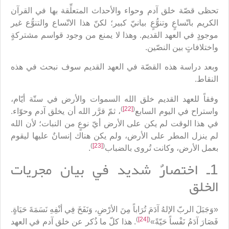
تحظى قصّة خلق آدم وحواء والأحداث المتعلِّقة بها في القرآن
الكريم باتّساعٍ وتنوُّعٍ بيانيّ كبير؛ لكنّ هذا الاتّساع والتنوُّع غير
موجودٍ في العهد القديم. وهذا لا يمنع من وجود قواسم مشتركةٍ
واختلافاتٍ بين النصّين.
وبعد دراسة هذه القصّة في العهد القديم سوف نبحث في هذه
النقاط.
وفقاً للعهد القديم خلق الله السموات والأرض في ستّة أيّام،
)
[22]
(
واستراح في اليوم السابع
، ثمّ قرَّر الله أن يخلق آدم وحوّاء.
في هذا الوقت لم يكن على الأرض أيّ نوعٍ من النبات؛ لأن الله
لم ينزل المطر على الأرض، ولم يكن هناك إنسانٌ عليها ليقوم
)
[23]
(
بعمل الأرض، وكانت تُروى بالضباب
.
1ـ اختصارٌ شديد في بيان مجريات
الخلق
«وَجَبَلَ الربّ الإلهُ آدَمَ تُرَاباً مِنَ الأرْضِ، وَنَفَخَ فِي أنْفِهِ نَسَمَةَ حَيَاةٍ.
)
[24]
(
فَصَارَ آدَمُ نَفْساً حَيّةً»
. هذا كلّ ما ذُكر عن خلق آدم في العهد