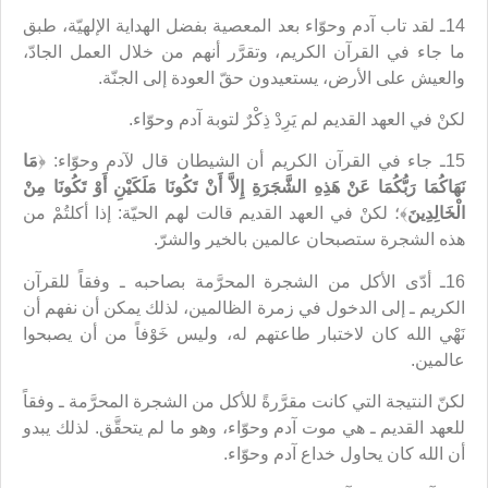
14ـ لقد تاب آدم وحوّاء بعد المعصية بفضل الهداية الإلهيّة، طبق
ما جاء في القرآن الكريم، وتقرَّر أنهم من خلال العمل الجادّ،
والعيش على الأرض، يستعيدون حقّ العودة إلى الجنّة.
لكنْ في العهد القديم لم يَرِدْ ذِكْرٌ لتوبة آدم وحوّاء.
15ـ جاء في القرآن الكريم أن الشيطان قال لآدم وحوّاء: ﴿
مَا
نَهَاكُمَا رَبُّكُمَا عَنْ هَذِهِ الشَّجَرَةِ إِلاَّ أَنْ تَكُونَا مَلَكَيْنِ أَوْ تَكُونَا مِنْ
الْخَالِدِينَ
﴾؛ لكنْ في العهد القديم قالت لهم الحيّة: إذا أكلتُمْ من
هذه الشجرة ستصبحان عالمين بالخير والشرّ.
16ـ أدّى الأكل من الشجرة المحرَّمة بصاحبه ـ وفقاً للقرآن
الكريم ـ إلى الدخول في زمرة الظالمين، لذلك يمكن أن نفهم أن
نَهْي الله كان لاختبار طاعتهم له، وليس خَوْفاً من أن يصبحوا
عالمين.
لكنّ النتيجة التي كانت مقرَّرةً للأكل من الشجرة المحرَّمة ـ وفقاً
للعهد القديم ـ هي موت آدم وحوّاء، وهو ما لم يتحقَّق. لذلك يبدو
أن الله كان يحاول خداع آدم وحوّاء.