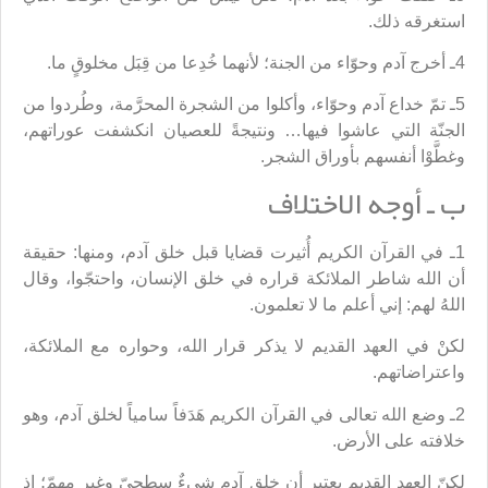
استغرقه ذلك.
4ـ أخرج آدم وحوّاء من الجنة؛ لأنهما خُدِعا من قِبَل مخلوقٍ ما.
5ـ تمّ خداع آدم وحوّاء، وأكلوا من الشجرة المحرَّمة، وطُردوا من
الجنّة التي عاشوا فيها… ونتيجةً للعصيان انكشفت عوراتهم،
وغطَّوْا أنفسهم بأوراق الشجر.
ب ـ أوجه الاختلاف
1ـ في القرآن الكريم أُثيرت قضايا قبل خلق آدم، ومنها: حقيقة
أن الله شاطر الملائكة قراره في خلق الإنسان، واحتجّوا، وقال
اللهُ لهم: إني أعلم ما لا تعلمون.
لكنْ في العهد القديم لا يذكر قرار الله، وحواره مع الملائكة،
واعتراضاتهم.
2ـ وضع الله تعالى في القرآن الكريم هَدَفاً سامياً لخلق آدم، وهو
خلافته على الأرض.
لكنّ العهد القديم يعتبر أن خلق آدم شيءٌ سطحيّ وغير مهمّ؛ إذ