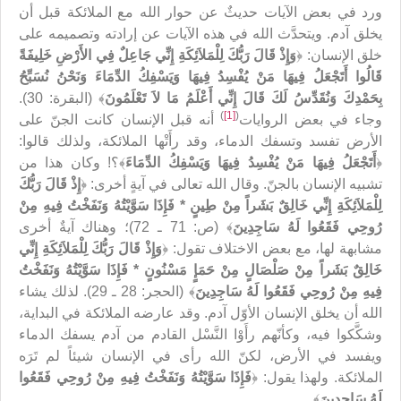
ورد في بعض الآيات حديثٌ عن حوار الله مع الملائكة قبل أن
يخلق آدم. ويتحدَّث الله في هذه الآيات عن إرادته وتصميمه على
خلق الإنسان: ﴿
وَإِذْ قَالَ رَبُّكَ لِلْمَلاَئِكَةِ إِنِّي جَاعِلٌ فِي الأَرْضِ خَلِيفَةً
قَالُوا أَتَجْعَلُ فِيهَا مَنْ يُفْسِدُ فِيهَا وَيَسْفِكُ الدِّمَاءَ وَنَحْنُ نُسَبِّحُ
بِحَمْدِكَ وَنُقَدِّسُ لَكَ قَالَ إِنِّي أَعْلَمُ مَا لاَ تَعْلَمُونَ
﴾ (البقرة: 30).
)
[1]
(
وجاء في بعض الروايات
أنه قبل الإنسان كانت الجنّ على
الأرض تفسد وتسفك الدماء، وقد رأَتْها الملائكة، ولذلك قالوا:
﴿
أَتَجْعَلُ فِيهَا مَنْ يُفْسِدُ فِيهَا وَيَسْفِكُ الدِّمَاءَ
﴾؟! وكان هذا من
تشبيه الإنسان بالجنّ. وقال الله تعالى في آيةٍ أخرى: ﴿
إِذْ قَالَ رَبُّكَ
لِلْمَلاَئِكَةِ إِنِّي خَالِقٌ بَشَراً مِنْ طِينٍ * فَإِذَا سَوَّيْتُهُ وَنَفَخْتُ فِيهِ مِنْ
رُوحِي فَقَعُوا لَهُ سَاجِدِينَ
﴾ (ص: 71 ـ 72)؛ وهناك آيةٌ أخرى
مشابهة لها، مع بعض الاختلاف تقول: ﴿
وَإِذْ قَالَ رَبُّكَ لِلْمَلاَئِكَةِ إِنِّي
خَالِقٌ بَشَراً مِنْ صَلْصَالٍ مِنْ حَمَإٍ مَسْنُونٍ * فَإِذَا سَوَّيْتُهُ وَنَفَخْتُ
فِيهِ مِنْ رُوحِي فَقَعُوا لَهُ سَاجِدِينَ
﴾ (الحجر: 28 ـ 29). لذلك يشاء
الله أن يخلق الإنسان الأوّل آدم. وقد عارضه الملائكة في البداية،
وشكَّكوا فيه، وكأنّهم رأَوْا النَّسْل القادم من آدم يسفك الدماء
ويفسد في الأرض، لكنّ الله رأى في الإنسان شيئاً لم تَرَه
الملائكة. ولهذا يقول: ﴿
فَإِذَا سَوَّيْتُهُ وَنَفَخْتُ فِيهِ مِنْ رُوحِي فَقَعُوا
لَهُ سَاجِدِينَ
﴾.