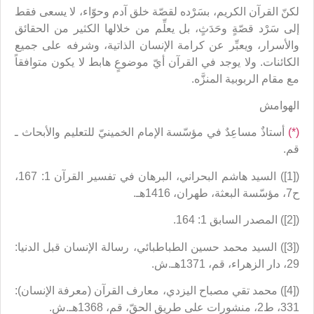
لكنّ القرآن الكريم، بسَرْده لقصّة خلق آدم وحوّاء، لا يسعى فقط
إلى سَرْد قصّةٍ وحَدَثٍ، بل يعلِّم من خلالها الكثير من الحقائق
والأسرار، ويعبِّر عن كرامة الإنسان الذاتية، وشرفه على جميع
الكائنات. ولا يوجد في القرآن أيّ موضوعٍ هابط لا يكون متوافقاً
مع مقام الربوبية المنزَّه.
الهوامش
(*)
أستاذٌ مساعِدٌ في مؤسّسة الإمام الخمينيّ للتعليم والأبحاث ـ
قم.
([1]) السيد هاشم البحراني، البرهان في تفسير القرآن 1: 167،
ح7، مؤسّسة البعثة، طهران، 1416هـ.
([2]) المصدر السابق 1: 164.
([3]) السيد محمد حسين الطباطبائي، رسالة الإنسان قبل الدنيا:
29، دار الزهراء، قم، 1371هـ.ش.
([4]) محمد تقي مصباح اليزدي، معارف القرآن (معرفة الإنسان):
331، ط2، منشورات على طريق الحقّ، قم، 1368هـ.ش.