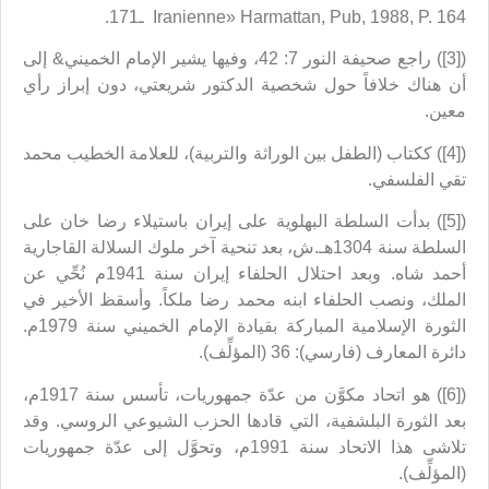
Iranienne» Harmattan, Pub, 1988, P. 164 ـ171.
([3]) راجع صحيفة النور 7: 42، وفيها يشير الإمام الخميني& إلى
أن هناك خلافاً حول شخصية الدكتور شريعتي، دون إبراز رأي
معين.
([4]) ككتاب (الطفل بين الوراثة والتربية)، للعلامة الخطيب محمد
تقي الفلسفي.
([5]) بدأت السلطة البهلوية على إيران باستيلاء رضا خان على
السلطة سنة 1304هـ.ش، بعد تنحية آخر ملوك السلالة القاجارية
أحمد شاه. وبعد احتلال الحلفاء إيران سنة 1941م نُحِّي عن
الملك، ونصب الحلفاء ابنه محمد رضا ملكاً. وأسقظ الأخير في
الثورة الإسلامية المباركة بقيادة الإمام الخميني سنة 1979م.
دائرة المعارف (فارسي): 36 (المؤلِّف).
([6]) هو اتحاد مكوَّن من عدّة جمهوريات، تأسس سنة 1917م،
بعد الثورة البلشفية، التي قادها الحزب الشيوعي الروسي. وقد
تلاشى هذا الاتحاد سنة 1991م، وتحوَّل إلى عدّة جمهوريات
(المؤلِّف).