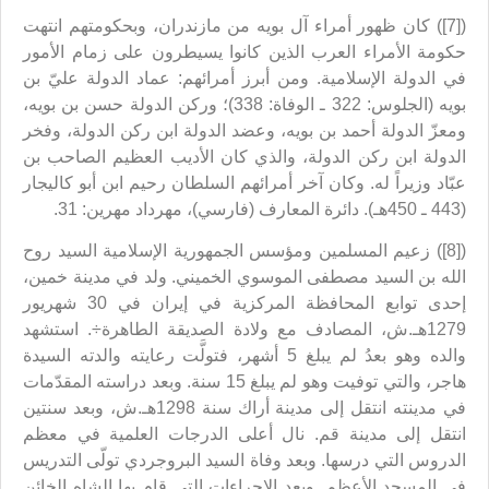
([7]) كان ظهور أمراء آل بويه من مازندران، وبحكومتهم انتهت
حكومة الأمراء العرب الذين كانوا يسيطرون على زمام الأمور
في الدولة الإسلامية. ومن أبرز أمرائهم: عماد الدولة عليّ بن
بويه (الجلوس: 322 ـ الوفاة: 338)؛ وركن الدولة حسن بن بويه،
ومعزّ الدولة أحمد بن بويه، وعضد الدولة ابن ركن الدولة، وفخر
الدولة ابن ركن الدولة، والذي كان الأديب العظيم الصاحب بن
عبّاد وزيراً له. وكان آخر أمرائهم السلطان رحيم ابن أبو كاليجار
(443 ـ 450هـ). دائرة المعارف (فارسي)، مهرداد مهرين: 31.
([8]) زعيم المسلمين ومؤسس الجمهورية الإسلامية السيد روح
الله بن السيد مصطفى الموسوي الخميني. ولد في مدينة خمين،
إحدى توابع المحافظة المركزية في إيران في 30 شهريور
1279هـ.ش، المصادف مع ولادة الصديقة الطاهرة÷. استشهد
والده وهو بعدُ لم يبلغ 5 أشهر، فتولَّت رعايته والدته السيدة
هاجر، والتي توفيت وهو لم يبلغ 15 سنة. وبعد دراسته المقدّمات
في مدينته انتقل إلى مدينة أراك سنة 1298هـ.ش، وبعد سنتين
انتقل إلى مدينة قم. نال أعلى الدرجات العلمية في معظم
الدروس التي درسها. وبعد وفاة السيد البروجردي تولّى التدريس
في المسجد الأعظم. وبعد الإجراءات التي قام بها الشاه الخائن