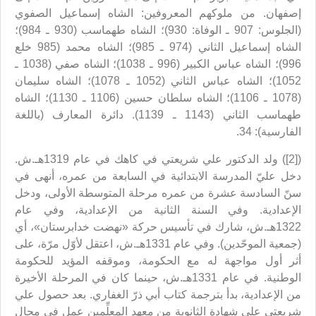
إصفهان. من ملوكهم المعروفين: الشاه إسماعيل الصفوي
(الجلوس: 907 ـ الوفاة: 930)؛ الشاه طهماسب (930 ـ 984)؛
الشاه إسماعيل الثاني (974 ـ 985)؛ الشاه محمد (985 خلع
996)؛ الشاه عباس الكبير (996 ـ 1038)؛ الشاه صفي (1038 ـ
1052)؛ الشاه عباس الثاني (1052 ـ 1078)؛ الشاه سليمان
(1078 ـ 1106)؛ الشاه سلطان حسين (1106 ـ 1130)؛ الشاه
طهماسب الثاني (1143 ـ 1139). دائرة المعارف (باللغة
الفارسية): 34.
([2]) ولد الدكتور علي شريعتي في كاهك في عام 1319هـ.ش.
دخل عليّ المدرسة الابتدائية في السابعة من عمره، أنهى في
سنّ السادسة عشرة من عمره مرحلة المتوسطة الأولى، ودخل
الإعدادية. وفي السنة الثانية من الإعدادية، وفي عام
1322هـ.ش، شارك في تأسيس حركة «نهضت خدابرستان»، أي
(جمعية الموحّدين). وفي عام 1331هـ.ش، اعتقل لأوّل مرّة، على
أثر أول مواجهة له مع الحكومة، وموقفه المؤيد للحكومة
الوطنية. في عام 1331هـ.ش، حينما كان في المرحلة الأخيرة
من الإعدادية، بدأ بترجمة كتاب أبي ذرّ الغفاري. بعد حصول علي
شريعتي على شهادة الثانوية من معهد المعلِّمين عمل في مجال