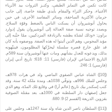
كانت تكمن في التمايز الطبقي، وكنـز الثروات بيد الأثرياء
الأغنياء، وحكر الثراء والمقام بأيدي طبقة خاصة، إلى جانب
حرمان الأكثرية الساحقة، وسائر المفاسد الأخرى، في حين
يحاول أنوشيروان أن يسكت الناس بالضغط وقوّة السلاح.
وبصدد توجيه نسبة صفة العدالة إلى أنوشيروان يقول إدوارد
براون: «وذلك لشدّة بطشه بالزنادقة المزدكيين، ممّا حبَّبه إلى
مؤبد المجوس، وهم الذين أثبتوا له هذه الصفة. ووصفوه بأنه كان
قد علق خارج قصره سلسلة ليحرِّكها المظلومون، فينبِّهونه
بذلك، ويدعونه للعدل بشأنهم. ومات عنها أنوشيروان سنة 589م.
التاريخ الاجتماعي لإيران (فارسي) 11: 618؛ تاريخ أدبي إيران
(فارسي) 1: 246.
([10]) الشاه عباس الصفوي الماضي ولد في هرات 978هـ،
وجلس للملك 996هـ، وتوفّي 1038هـ. ومدة ملكه 42 سنة. وقد
كتب إسكندر بيك تاريخ (عالم آرا) في وقايع تلك المدّة، وهو الذي
جعل إصفهان دار السلطنة في 1000هـ، بعد مقتلة الصوفية
بقزوين. الذريعة (القسم 2) 9: 680.
([11]) السلطان ناصر الدين شاه ولد سنة 1247هـ، وجلس على