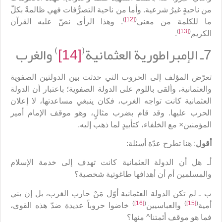
من ناحيةٍ غيرُ شرعية. وأما من ناحية التصرُّفات فهي ظالمةٌ بكلّ
)
[12]
(
ما للكلمة من معنى
. وهذا الرأي نصّ عليه القرآن
)
[13]
(
الكريم
.
)
(
7ـ الإمبراطورية العثمانية
[14]
والغرب
تعرّض المؤلف إلى الحروب التي حدثت بين الدولتين الصفوية
والعثمانية، وألقى باللوم على الدولة الصفوية؛ باعتبار أن الدولة
العثمانية كانت تواجه الغرب، فكان ينبغي مساعدتها، لا إعلان
الحرب عليها. وقد قام بضرب مثالٍ، وهو موقف الإمام أمير
المؤمنين× مع الخلفاء، كتأييدٍ لما ذهب إليه.
أقول
: هنا تطرح عدّة أسئلة:
أـ هل أن الدولة العثمانية كانت تهدف إلى خدمة الإسلام
والمسلمين أم أن أهدافها طاغوتية شخصية؟
ب ـ لم تكن الدولة العثمانية أوّل مَنْ حارب الغرب، بل إن بني
)
[16]
(
)
[15]
(
أمية
والعباسيين
خاضوا حروباً عديدة ضدّ هذه القوى،
فما هو موقف أئمتنا^ منها؟