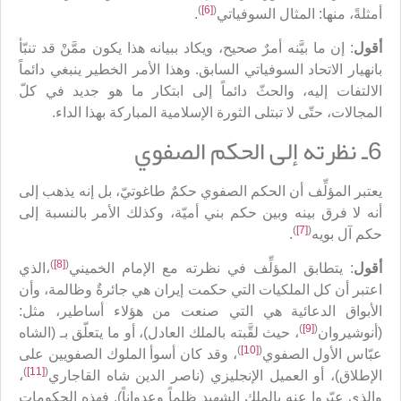
)
[6]
(
أمثلةً، منها: المثال السوفياتي
.
أقول
: إن ما بيَّنه أمرٌ صحيح، ويكاد ببيانه هذا يكون ممَّنْ قد تنبّأ
بانهيار الاتحاد السوفياتي السابق. وهذا الأمر الخطير ينبغي دائماً
الالتفات إليه، والحثّ دائماً إلى ابتكار ما هو جديد في كلّ
المجالات، حتّى لا تبتلى الثورة الإسلامية المباركة بهذا الداء.
6ـ نظرته إلى الحكم الصفوي
يعتبر المؤلِّف أن الحكم الصفوي حكمٌ طاغوتيّ، بل إنه يذهب إلى
أنه لا فرق بينه وبين حكم بني أميّة، وكذلك الأمر بالنسبة إلى
)
[7]
(
حكم آل بويه
.
)
[8]
(
أقول
: يتطابق المؤلِّف في نظرته مع الإمام الخميني
،الذي
اعتبر أن كل الملكيات التي حكمت إيران هي جائرةٌ وظالمة، وأن
الأبواق الدعائية هي التي صنعت من هؤلاء أساطير، مثل:
)
[9]
(
(أنوشيروان
، حيث لقَّبته بالملك العادل)، أو ما يتعلّق بـ (الشاه
)
[10]
(
عبّاس الأول الصفوي
، وقد كان أسوأ الملوك الصفويين على
)
[11]
(
الإطلاق)، أو العميل الإنجليزي (ناصر الدين شاه القاجاري
،
والذي عبّروا عنه بالملك الشهيد ظلماً وعدواناً). فهذه الحكومات