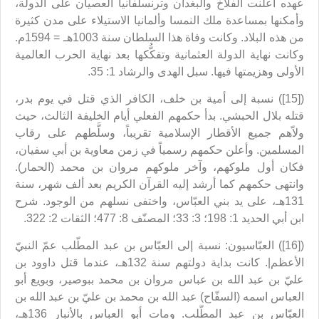
عهده أعلنت الفلاخ والبغدان وترنسلفانيا العصيان على الدولة،
وأمكنها بمساعدة ملك النمسا وألمانيا الاستيلاء على مدن كثيرة
من هذه البلاد. وكانت وفاة هذا السلطان سنة 1003هـ = 1594م.
وكانت نهاية الدولة العثمانية وتفكُّكها بعد نهاية الحرب العالمية
الأولى وهزيمتها فيها. سبل الهدى والرشاد 1: 35.
([15]) نسبة إلى أمية بن خلف، الكافر الذي قتل في يوم بدر،
قتله بلال الحبشي. بدأ حكمهم الفعلي أيام الخليفة الثالث، حيث
ولاّهم جميع الأقطار الإسلامية تقريباً، وسلَّطهم على رقاب
المسلمين. وأعلن حكمهم رسمياً في زمن معاوية بن أبي سفيان،
فكان أول ملوكهم، وآخر ملوكهم مروان بن محمد (الحمار).
وانتهى حكمهم كما أرشد إليه القرآن الكريم بعد ألف شهر، سنة
131هـ، على يد بني العبّاس، واختفى نسلهم من الوجود. شرح
ابن أبي الحديد 1: 198؛ 3: 33؛ المصنّف 8: 477؛ الثقات 2: 322.
([16]) العبّاسيون: نسبة إلى العبّاس بن عبد المطّلب عمّ النبيّ
الأعظم|. كانت بداية دولتهم سنة 132هـ، عندما قتل داوود بن
عليّ بن عبد الله بن عباس مروان بن محمد ببوصير، وبويع أبو
العباس اسمه (السفّاح) عبد الله بن محمد بن عليّ بن عبد الله بن
العبّاس بن عبد المطّلب. ومات أبو العباس بالأنبار 136هـ،