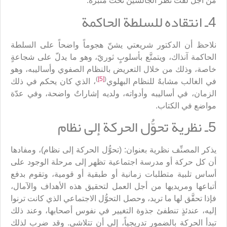
من أجل لفت نظر الجالسين تحت منبره.
4ـ انتقاده للسلطة الحاكمة
نلاحظ أن الدكتور شريعتي يشنّ هجوماً واضحاً على السلطة
الحاكمة آنذاك، ويتمتَّع بأسلوبٍ ثوريّ، وهو ما يدلّ على شجاعةٍ
خاصة، وذلك من خلال التعريض بالنظام الصفوي وأساليبه، وهو
)
[5]
(
في الغالب مشابهٌ للنظام البهلوي
، الذي كان يحكم في ذلك
الزمان، في أساليبه وأدواته، ولديه إشاراتٌ واضحة، وفي عدّة
مواضع في الكتاب.
5ـ نظرية تحوُّل الحركة إلى نظام
يذكر المصنِّف نظرية بعنوان: (تحوُّل الحركة إلى نظام)، ومفادها
أن كل حركة أو مدرسة اجتماعية تظهر إلى مرحلة الوجود على
أساس تلبية متطلبات زمانية أو طبقية أو قومية، وتقوم بدفع
أتباعها ومريديها من أجل العمل لتحقيق هذه الأهداف والآمال،
فإذا تحقَّق لها ما تريد، وحصل التحوُّل الاجتماعي الذي كانت ترنوا
إليه، عندئذٍ تنطفئ جذوة التغيير في نفوس أصحابها، وعند ذلك
تبدأ الحركة بالضمور تدريجياً، إلى أن تتلاشى. وقد ضرب لذلك