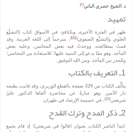
*)
(
د. الشيخ عصري الباني
تمهيد
ظهر في الفترة الأخيرة، وبكثافةٍ، في الأسواق كتاب (التشيُّع
)
[1]
(
العلوي والتشيُّع الصفوي)
، مترجماً إلى اللغة العربية. وقد
قمتُ بمطالعته، ووجدتُ فيه بعض المحاسن، وعليه بعض
المآخذ، وهو ممّا يدعو إلى التنبيه عليها؛ للاستفادة من المحاسن؛
وللحذر من المآخذ، ومن الله التوفيق.
1ـ التعريف بالكتاب
يتألَّف الكتاب من 329 صفحة بالقطع الوزيري، وقد قامت بطبعه
دار الأمير، وهو عبارةٌ عن محاضرة ألقاها الدكتور عليّ
)
[2]
(
شريعتي
، في حسينية الإرشاد في طهران.
2ـ ذكر المدح وترك القدح
ابتدأ الناشر الكتاب بعنوان (قالوا في شريعتي)؛ إذ قام بجمع