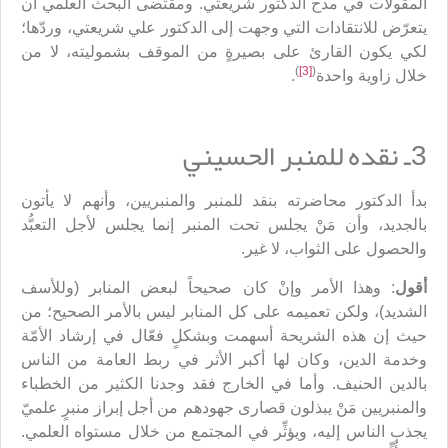
المقولات في مدح الدكتور شريعتي. ومقتضى البحث العلمي أن
يتعرّض للانتقادات التي وجهت إلى الدكتور علي شريعتي، وردّها؛
لكي يكون القارئ على بصيرةٍ من الموقف بشموليته، لا من
)
[3]
(
خلال زاوية واحدة
.
3ـ نقده للمنبر الحسيني
بدأ الدكتور محاضرته بنقد للمنبر والمنبريين، وأنهم لا يأتون
بالجديد، وأن مَنْ يجلس تحت المنبر إنما يجلس لأجل التعبُّد
والحصول على الثواب، لا غير.
أقول
: وهذا الأمر وإنْ كان صحيحاً لبعض المنابر (وللأسف
الشديد)، ولكن تعميمه على كل المنابر ليس بالأمر الصحيح؛ من
حيث إن هذه الشريحة أسهمت وبشكلٍ فعّال في إرشاد الأمّة
وخدمة الدين، وكان لها أكبر الأثر في ربط العامة من الناس
بالدين الحنيف. وأما في الخارج فقد وجدنا الكثير من الخطباء
والمنبريين مَنْ يبذلون قصارى جهودهم من أجل إبراز منبرٍ علميّ
يجذب الناس إليه، ويؤثِّر في المجتمع من خلال مستواه العلمي.