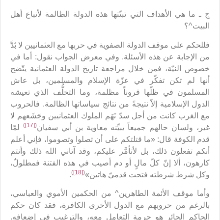
ج ـ ما هي الأهداف التي تبنّتها هذه الدولة الظالمة لأتباع أهل
البيت^؟
فللحكم على موقف الدولة الصفوية في حربها مع العثمانيين لا بُدَّ
من الإجابة عن هذه الأسئلة. وفي معرض الجواب نقول: أما في
خصوص النيّة، فمن خلال مراجعة تاريخ الدولة العثمانية يتّضح
أنها لم تكن تفكّر في عزّة الإسلام والمسلمين، بل عاش
المسلمون في ظلّها قروناً مظلمة، وما التخلُّف الذي تعيشه
الدول الإسلامية إلاّ نتيجةً من نتائج سياساتها الظالمة. فالحروب
مع الغرب كانت من أجل سدّ نَهَم الملوك العثمانيين وجَشَعهم لا
)
[17]
(
غير، ولسان حالهم جميعاً يبيِّنه معاوية بن أبي سفيان
لمّا
قدم الكوفة قال: «ما قتلتكم على أن تصلوا وتصوموا، فإني أعلم
أنكم تفعلون ذلك، بل لأتأمَّر عليكم، وقد آتاني الله ذلك وأنتم
كارهون، ألا إنّ كلّ مالٍ أو دم أصيب في هذه الفتنة فمطلولٌ،
)
[18]
(
وكل شرط شرطته فتحت قدميّ هاتين»
.
وأما موقف الأئمة الطاهرين^ من الحكمين الأموي والعباسي،
بالرغم من حروبهم مع الدول الأخرى الكافرة، فقد كان حكم
الحاكم الجائر هو حرمة التعامل معه، والترغيب في إضعافه.