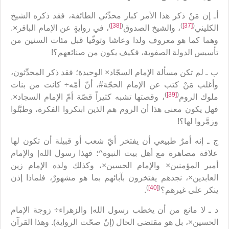
أـ إن مَنْ ذكر هذا الأمر كبار محدِّثي الطائفة، فقد ذكره الشيخ
)
[38]
(
)
[37]
(
الكليني
، والشيخ الصدوق
، في روايةٍ عن الإمام الباقر×.
وهما كما هو معروف ولدا وعاشا وتوفّيا قبل مئات السنين من
تأسيس الدولة الصفوية، فكيف يكون من صنائعهم؟!
ب ـ لم تكن مسألة الإمام السجّاد× الوحيدة؛ فقد ذكر المحدِّثون،
وأغلب مَنْ كتب عن الإمام الحجّة#، أنّ أمّه÷ كانت من بنات
)
[39]
(
ملوك الروم
، وقصتها تشبه كثيراً قصّة أمّ الإمام السجاد×.
فهل يكون معنى هذا أن الروم هم الذين ابتكروا الفكرة، وطبَّلوا
وزمَّروا لها؟!
ج ـ إنه أمرٌ طبيعي أن يفتخر أيّ شعب أو قبيلة أن تكون لها
علاقة مصاهرة مع أهل بيت النبوة^؛ فهذا رسول الله| والإمام
أمير المؤمنين× والإمام الحسين×، وكذلك ولده الإمام زين
العابدين×، نجدهم يفتخرون بآبائهم بما هو مشهورٌ، فلماذا إذن
)
[40]
(
ينكر على غيرهم؟
.
د ـ لا مانع من أن يخطب رسول الله| والزهراء÷ زوجة الإمام
الحسين×، بل هو مقتضى الحال (إنْ صحّت الرواية). وهذا القرآن