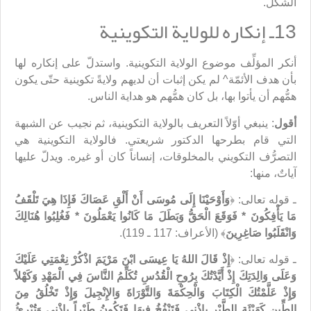
الشكل.
13ـ إنكاره للولاية التكوينية
أنكر المؤلِّف موضوع الولاية التكوينية. واستدلّ على إنكاره لها
بأن هدف الأئمّة^ لم يكن إثبات أن لديهم ولايةً تكوينية حتّى يكون
همُّهم أن يأتوا بها، بل كان همُّهم هو هداية الناس.
أقول
: ينبغي أوّلاً التعريف بالولاية التكوينية، ثم نجيب عن الشبهة
التي قام بطرحها الدكتور شريعتي. فالولاية التكوينية هي
التصرُّف التكويني بالمخلوقات، إنساناً كان أو غيره. ويدلّ عليها
آياتٌ، منها:
ـ قوله تعالى: ﴿
وَأَوْحَيْنَا إِلَى مُوسَى أَنْ أَلْقِ عَصَاكَ فَإِذَا هِيَ تَلْقَفُ
مَا يَأْفِكُونَ * فَوَقَعَ الْحَقُّ وَبَطَلَ مَا كَانُوا يَعْمَلُونَ * فَغُلِبُوا هُنَالِكَ
وَانْقَلَبُوا صَاغِرِينَ
﴾ (الأعراف: 117 ـ 119).
ـ قوله تعالى: ﴿
إِذْ قَالَ اللهُ يَا عِيسَى ابْنَ مَرْيَمَ اذْكُرْ نِعْمَتِي عَلَيْكَ
وَعَلَى وَالِدَتِكَ إِذْ أَيَّدْتُكَ بِرُوحِ الْقُدُسِ تُكَلِّمُ النَّاسَ فِي الْمَهْدِ وَكَهْلاً
وَإِذْ عَلَّمْتُكَ الْكِتَابَ وَالْحِكْمَةَ وَالتَّوْرَاةَ وَالإِنْجِيلَ وَإِذْ تَخْلُقُ مِنَ
الطِّينِ كَهَيْئَةِ الطَّيْرِ بِإِذْنِي فَتَنْفُخُ فِيهَا فَتَكُونُ طَيْراً بِإِذْنِي وَتُبْرِئُ