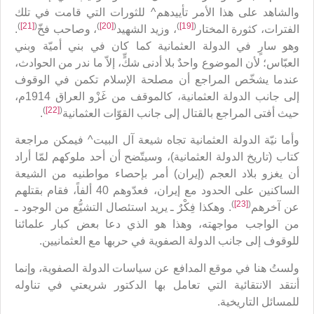
والشاهد على هذا الأمر تأييدهم^ للثورات التي قامت في تلك
)
[21]
(
)
[20]
(
)
[19]
(
الفترات، كثورة المختار
، وزيد الشهيد
، وصاحب فخّ
.
وهو سارٍ في الدولة العثمانية كما كان في بني أميّة وبني
العبّاس؛ لأن الموضوع واحدٌ بلا أدنى شكٍّ، إلاّ ما ندر من الحوادث،
عندما يشخّص المراجع أن مصلحة الإسلام تكمن في الوقوف
إلى جانب الدولة العثمانية، كالموقف من غَزْو العراق 1914م،
)
[22]
(
حيث أفتى المراجع بالقتال إلى جانب القوّات العثمانية
.
وأما نيّة الدولة العثمانية تجاه شيعة آل البيت^ فيمكن مراجعة
كتاب (تاريخ الدولة العثمانية)، وسيتّضح أن أحد ملوكهم لمّا أراد
أن يغزو بلاد العجم (إيران) أمر بإحصاء مواطنيه من الشيعة
الساكنين على الحدود مع إيران، فعدّوهم 40 ألفاً، فقام بقتلهم
)
[23]
(
عن آخرهم
. وهكذا فِكْرٌ ـ يريد استئصال التشيُّع من الوجود ـ
من الواجب مواجهته، وهذا هو الذي دعا بعض كبار علمائنا
للوقوف إلى جانب الدولة الصفوية في حربها مع العثمانيين.
ولستُ هنا في موقع المدافع عن سياسات الدولة الصفوية، وإنما
أنتقد الانتقائية التي تعامل بها الدكتور شريعتي في تناوله
للمسائل التاريخية.