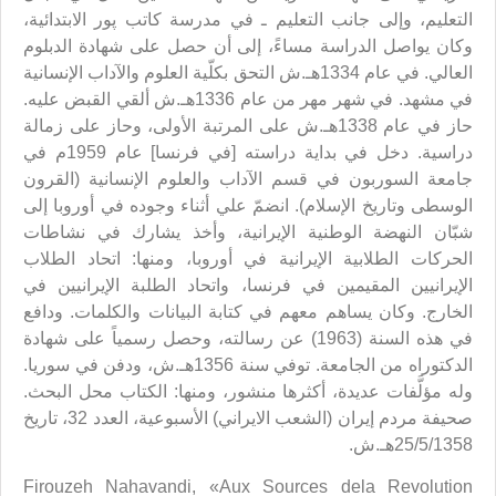
التعليم، وإلى جانب التعليم ـ في مدرسة كاتب پور الابتدائية،
وكان يواصل الدراسة مساءً، إلى أن حصل على شهادة الدبلوم
العالي. في عام 1334هـ.ش التحق بكلّية العلوم والآداب الإنسانية
في مشهد. في شهر مهر من عام 1336هـ.ش ألقي القبض عليه.
حاز في عام 1338هـ.ش على المرتبة الأولى، وحاز على زمالة
دراسية. دخل في بداية دراسته [في فرنسا] عام 1959م في
جامعة السوربون في قسم الآداب والعلوم الإنسانية (القرون
الوسطى وتاريخ الإسلام). انضمّ علي أثناء وجوده في أوروبا إلى
شبّان النهضة الوطنية الإيرانية، وأخذ يشارك في نشاطات
الحركات الطلابية الإيرانية في أوروبا، ومنها: اتحاد الطلاب
الإيرانيين المقيمين في فرنسا، واتحاد الطلبة الإيرانيين في
الخارج. وكان يساهم معهم في كتابة البيانات والكلمات. ودافع
في هذه السنة (1963) عن رسالته، وحصل رسمياً على شهادة
الدكتوراه من الجامعة. توفي سنة 1356هـ.ش، ودفن في سوريا.
وله مؤلَّفات عديدة، أكثرها منشور، ومنها: الكتاب محل البحث.
صحيفة مردم إيران (الشعب الايراني) الأسبوعية، العدد 32، تاريخ
25/5/1358هـ.ش.
Firouzeh Nahavandi, «Aux Sources dela Revolution