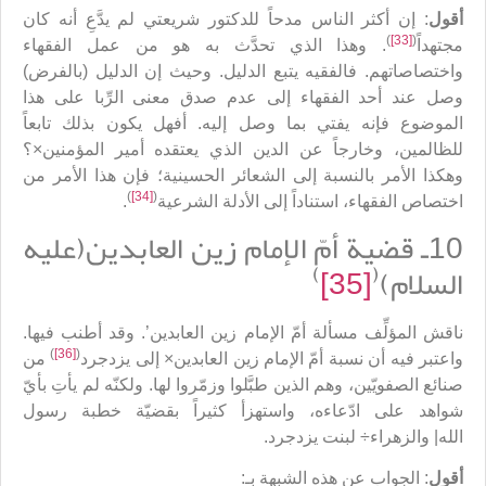
أقول
: إن أكثر الناس مدحاً للدكتور شريعتي لم يدَّعِ أنه كان
)
[33]
(
مجتهداً
. وهذا الذي تحدَّث به هو من عمل الفقهاء
واختصاصاتهم. فالفقيه يتبع الدليل. وحيث إن الدليل (بالفرض)
وصل عند أحد الفقهاء إلى عدم صدق معنى الرِّبا على هذا
الموضوع فإنه يفتي بما وصل إليه. أفهل يكون بذلك تابعاً
للظالمين، وخارجاً عن الدين الذي يعتقده أمير المؤمنين×؟
وهكذا الأمر بالنسبة إلى الشعائر الحسينية؛ فإن هذا الأمر من
)
[34]
(
اختصاص الفقهاء، استناداً إلى الأدلة الشرعية
.
10ـ قضية أمّ الإمام زين العابدين(عليه
)
(
السلام)
[35]
ناقش المؤلِّف مسألة أمّ الإمام زين العابدين’. وقد أطنب فيها.
)
[36]
(
واعتبر فيه أن نسبة أمّ الإمام زين العابدين× إلى يزدجرد
من
صنائع الصفويّين، وهم الذين طبَّلوا وزمّروا لها. ولكنّه لم يأتِ بأيّ
شواهد على ادّعاءه، واستهزأ كثيراً بقضيّة خطبة رسول
الله| والزهراء÷ لبنت يزدجرد.
أقول
: الجواب عن هذه الشبهة بـ: