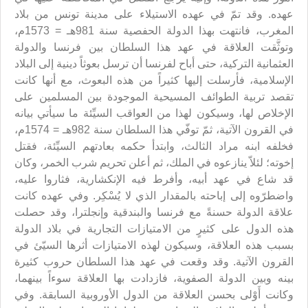
عهده. وقد تمّ في عهده الاستيلاء على مدينة تونس من بلاد
المغرب، فانتهت بهذا الدولة الحفصية سنة 981هـ = 1573م،
وتوثَّقت العلاقة في عهد هذا السلطان بين فرنسا والدولة
العثمانية التركية، حتى أباح لفرنسا أن ترسل بعوثاً دينية إلى البلاد
الإسلامية، فأرسلت إليها كثيراً من هذه البعوث، مع أنها كانت
تقصد تربية الطوائف المسيحية الموجودة بين المسلمين على
الإخلاص لها، وسيكون لهذا من العواقب السيِّئة ما سيأتي بيانه
في القرون الآتية، ثمّ توفّي هذا السلطان سنة 982هـ ‍= 1574م،
فخلفه ابنه مراد الثالث، وابتدأ حكمه بعادتهم السيِّئة، فقتل
إخوته؛ لئلاّ ينازعوه في الملك، ثم أعلن تحريم شرب الخمر، وكان
قد شاع في عهد أبيه، وأفرط فيه الإنكشارية، فثاروا عليه،
واضطرّوه إلى إباحته بالمقدار الذي لا يُسْكِر. وفي عهده كانت
علاقة الدولة حسنةً مع فرنسا والبندقية وإنجلترا، وقد حصلت
هذه الدول على كثيرٍ من الامتيازات التجارية في بلاد الدولة
بسبب هذه العلاقة، وسيكون لهذه الامتيازات أثرها السيّئ في
القرون الآتية. وقد وقعت في عهد هذا السلطان حروب كثيرة
بينه وبين الدولة الصفوية، فازدادت بها العلاقة سوءاً بينهما،
وكانت أَوْلى بحسن العلاقة من الدول الأوروبية السابقة. وفي