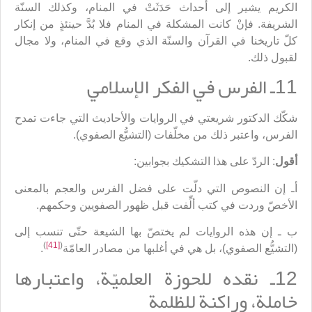
الكريم يشير إلى أحداث حَدَثَتْ في المنام، وكذلك السنّة
الشريفة. فإنْ كانت المشكلة في المنام فلا بُدَّ حينئذٍ من إنكار
كلّ تاريخنا في القرآن والسنّة الذي وقع في المنام، ولا مجال
لقبول ذلك.
11ـ الفرس في الفكر الإسلامي
شكّك الدكتور شريعتي في الروايات والأحاديث التي جاءت تمدح
الفرس، واعتبر ذلك من مخلّفات (التشيُّع الصفوي).
أقول
: الردّ على هذا التشكيك بجوابين:
أـ إن النصوص التي دلّت على فضل الفرس والعجم بالمعنى
الأخصّ وردت في كتب ألِّفت قبل ظهور الصفويين وحكمهم.
ب ـ إن هذه الروايات لم يختصّ بها الشيعة حتّى تنسب إلى
)
[41]
(
(التشيُّع الصفوي)، بل هي في أغلبها من مصادر العامّة
.
12ـ نقده للحوزة العلميّة، واعتبارها
خاملة، وراكنة للظلمة