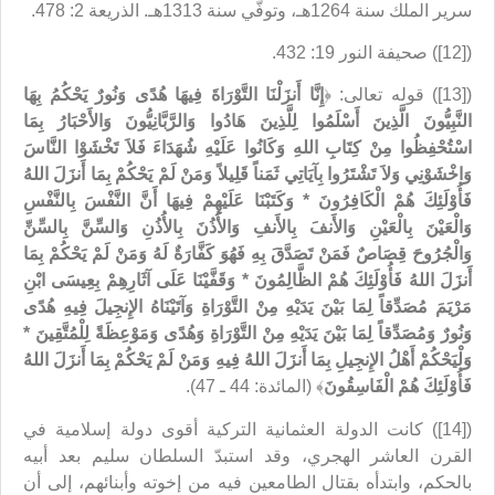
سرير الملك سنة 1264هـ، وتوفّي سنة 1313هـ. الذريعة 2: 478.
([12]) صحيفة النور 19: 432.
([13]) قوله تعالى: ﴿
إِنَّا أَنزَلْنَا التَّوْرَاةَ فِيهَا هُدًى وَنُورٌ يَحْكُمُ بِهَا
النَّبِيُّونَ الَّذِينَ أَسْلَمُوا لِلَّذِينَ هَادُوا وَالرَّبَّانِيُّونَ وَالأَحْبَارُ بِمَا
اسْتُحْفِظُوا مِنْ كِتَابِ اللهِ وَكَانُوا عَلَيْهِ شُهَدَاءَ فَلاَ تَخْشَوْا النَّاسَ
وَاخْشَوْنِي وَلاَ تَشْتَرُوا بِآيَاتِي ثَمَناً قَلِيلاً وَمَنْ لَمْ يَحْكُمْ بِمَا أَنزَلَ اللهُ
فَأُوْلَئِكَ هُمْ الْكَافِرُونَ
*
وَكَتَبْنَا عَلَيْهِمْ فِيهَا أَنَّ النَّفْسَ بِالنَّفْسِ
وَالْعَيْنَ بِالْعَيْنِ وَالأَنفَ بِالأَنفِ وَالأُذُنَ بِالأُذُنِ وَالسِّنَّ بِالسِّنِّ
وَالْجُرُوحَ قِصَاصٌ فَمَنْ تَصَدَّقَ بِهِ فَهُوَ كَفَّارَةٌ لَهُ وَمَنْ لَمْ يَحْكُمْ بِمَا
أَنزَلَ اللهُ فَأُوْلَئِكَ هُمْ الظَّالِمُونَ
*
وَقَفَّيْنَا عَلَى آثَارِهِمْ بِعِيسَى ابْنِ
مَرْيَمَ مُصَدِّقاً لِمَا بَيْنَ يَدَيْهِ مِنْ التَّوْرَاةِ وَآتَيْنَاهُ الإِنجِيلَ فِيهِ هُدًى
وَنُورٌ وَمُصَدِّقاً لِمَا بَيْنَ يَدَيْهِ مِنْ التَّوْرَاةِ وَهُدًى وَمَوْعِظَةً لِلْمُتَّقِينَ
*
وَلْيَحْكُمْ أَهْلُ الإِنجِيلِ بِمَا أَنزَلَ اللهُ فِيهِ وَمَنْ لَمْ يَحْكُمْ بِمَا أَنزَلَ اللهُ
فَأُوْلَئِكَ هُمْ الْفَاسِقُونَ
﴾ (المائدة: 44 ـ 47).
([14]) كانت الدولة العثمانية التركية أقوى دولة إسلامية في
القرن العاشر الهجري، وقد استبدّ السلطان سليم بعد أبيه
بالحكم، وابتدأه بقتال الطامعين فيه من إخوته وأبنائهم، إلى أن