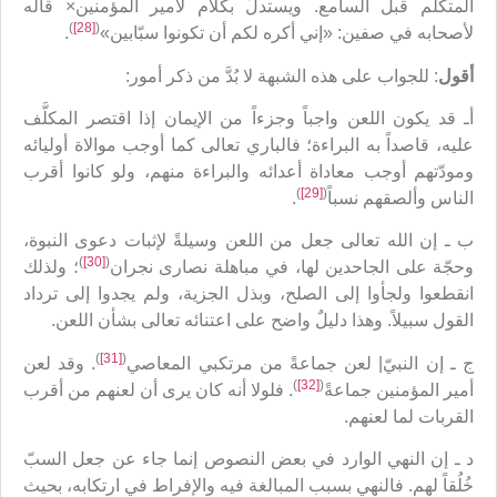
المتكلِّم قبل السامع. ويستدلّ بكلام لأمير المؤمنين× قاله
)
[28]
(
لأصحابه في صفين: «إني أكره لكم أن تكونوا سبّابين»
.
أقول
: للجواب على هذه الشبهة لا بُدَّ من ذكر أمور:
أـ قد يكون اللعن واجباً وجزءاً من الإيمان إذا اقتصر المكلَّف
عليه، قاصداً به البراءة؛ فالباري تعالى كما أوجب موالاة أوليائه
ومودّتهم أوجب معاداة أعدائه والبراءة منهم، ولو كانوا أقرب
)
[29]
(
الناس وألصقهم نسباً
.
ب ـ إن الله تعالى جعل من اللعن وسيلةً لإثبات دعوى النبوة،
)
[30]
(
وحجّة على الجاحدين لها، في مباهلة نصارى نجران
؛ ولذلك
انقطعوا ولجأوا إلى الصلح، وبذل الجزية، ولم يجدوا إلى ترداد
القول سبيلاً. وهذا دليلٌ واضح على اعتنائه تعالى بشأن اللعن.
)
[31]
(
ج ـ إن النبيّ| لعن جماعةً من مرتكبي المعاصي
. وقد لعن
)
[32]
(
أمير المؤمنين جماعةً
. فلولا أنه كان يرى أن لعنهم من أقرب
القربات لما لعنهم.
د ـ إن النهي الوارد في بعض النصوص إنما جاء عن جعل السبّ
خُلُقاً لهم. فالنهي بسبب المبالغة فيه والإفراط في ارتكابه، بحيث