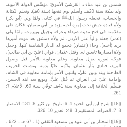
شمس بن عبد مناف، القرشيّ الأمويّ: مؤسِّس الدولة الأموية.
ولد بمكة سنة 20هـ‍، وأسلم يوم فتحها (سنة 8هـ). وتعلم الكتابة
والحساب، فجعله رسول اللهﷺ في كتابه. ولمّا ولي (أبو بكر)
ولاّه قيادة جيش تحت إمرة أخيه يزيد بن أبي سفيان، فكان على
مقدّمته في فتح مدينة صيداء وعرقة وجبيل وبيروت. ولمّا ولي
(عمر) جعله والياً على الأردن، ثم ولاّه دمشق بعد موت أميرها
يزيد (أخيه)، وجاء (عثمان) فجمع له الديار الشامية كلها، وجعل
ولاة أمصارها تابعين له. وقتل عثمان، فولي (عليّ بن أبي طالب)،
فوجّه لفوره بعزل معاوية. وعلم معاوية بالأمر قبل وصول
البريد، فنادى بثأر عثمان، واتَّهم عليّاً بدمه. ونشبت الحروب
الطاحنة بينه وبين عليٍّ، وانتهى الأمر بإمامة معاوية في الشام،
وإمامة عليّ في العراق. ثم قُتل عليٌّ، وبويع بعد ابنه الحسن،
فسلَّم الخلافة إلى معاوية سنة 41هـ. توفّي سنة 60. الأعلام 7:
261.
([18]) شرح ابن أبي الحديد 4: 6؛ تاريخ ابن كثير 8: 131؛ الانتصار
8: 7؛ الصراط المستقيم 3: 48؛ الغدير 10: 326.
([19]) المختار بن أبي عبيد بن مسعود الثقفي (1 ـ 67 هـ = 622 ـ