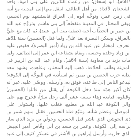
687م)، أبو إسحاق: من زعماء الثائرين على بني أمية، وأحد
الشجعان الأفذاذ. من أهل الطائف. انتقل منها إلى المدينة مع أبيه
في زمن عمر، وتوجَّه أبوه إلى العراق فاستشهد يوم الجسر،
وبقي المختار في المدينة منقطعاً إلى بني هاشم. وتزوَّج عبد الله
بن عمر بن الخطّاب أخته (صفية بنت أبي عبيد)، ثم كان مع عليٍّ
بالعراق، وسكن البصرة بعد عليٍّ. ولما قتل (الحسين) سنة 61هـ‍
انحرف المختار عن عبيد الله بن زياد (أمير البصرة)، فقبض عليه
ابن زياد وجلده وحبسه، ونفاه بشفاعة ابن عمر إلى الطائف. ولما
مات يزيد بن معاوية (سنة 64هـ)، وقام عبد الله بن الزبير في
المدينة بطلب الخلافة، ذهب إليه المختار، وعاهده، وشهد معه
بداية حرب الحصين بن نمير، ثم استأذنه في التوجُّه إلى الكوفة؛
ليدعو الناس إلى طاعته، فوثق به، وأرسله، ووصّى عليه. غير أنه
كان أكبر همّه منذ دخل الكوفة أن يقتل من قاتلوا (الحسين)
وقتلوه، فبايعه زهاء سبعة عشر ألف رجل سرّاً، فخرج بهم على
والي الكوفة عبد الله بن مطيع، فغلب عليها، واستولى على
الموصل، وعظم شأنه. وتتبَّع قتلة الحسين، فقتل منهم شمر بن
ذى الجوشن الذي باشر قتل الحسين، وخولّي بن يزيد الذي سار
برأسه إلى الكوفة، وعمر بن سعد بن أبى وقّاص أمير الجيش
الذي حاربه. وأرسل إبراهيم بن الأشتر في عسكرٍ كثيف إلى عبيد