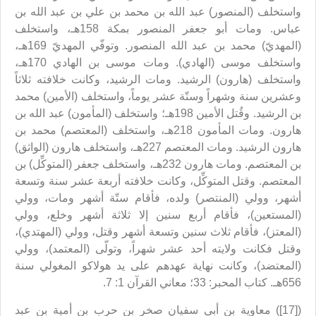
واستخلف (المنصور) عبد الله بن محمد بن علي بن عبد الله بن
عباس. ومات أبو جعفر المنصور بمكة 158هـ، واستخلف
(المهديّ) محمد بن عبد الله المنصور. وتوفّي المهديّ 169هـ،
واستخلف موسى (الهادي). ومات موسى بن الهادي 170هـ،
واستخلف (هارون) الرشيد. ومات الرشيد، وكانت خلافته ثلاثاً
وعشرين سنة وشهراً وستّة عشر يوماً، واستخلف (الأمين) محمد
بن الرشيد. وقُتل الأمين 198هـ؛ واستخلف (المأمون) عبد الله بن
هارون. ومات المأمون 218هـ، واستخلف (المعتصم) محمد بن
هارون الرشيد. ومات المعتصم 227هـ، واستخلف هارون (الواثق)
بن المعتصم. ومات هارون 232هـ، واستخلف جعفر (المتوكِّل) بن
المعتصم. وقتل المتوكِّل، وكانت خلافته أربعة عشر سنة وتسعة
أشهر، وولي (المنتصر) ولده، فأقام ستّة أشهر ومات، وولي
(المستعين)، فأقام أربع سنين إلا ثلاثة أشهر وخلع، وولي
(المعتز)، فأقام ثلاث سنين وتسعة أشهر وقتل، وولي (المهتدي)،
وقتل فكانت ولايته أحد عشر شهراً، وتولّى (المعتمد)، وولي
(المعتضد)، وكانت نهاية عهدهم على يد هولاكو المغولي سنة
656هـ. كتاب المحبر: 33؛ معاني القرآن 1: 7.
([17]) معاوية بن أبي سفيان صخر بن حرب بن أمية بن عبد