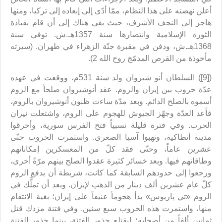
أعلن نهضته على هذا النظام، ممّا أدّى إلى إبعاده إلى تركيا، ومنها
هاجر إلى النجف الأشرف، حيث بقي هناك إلى أن قام بقيادة
الثورة الإسلامية وانتصارها سنة 1357هـ.ش. توفي سنة
1368هـ.ش، ودفن في مقبرة جنّة الزهراء في طهران. (سيرته
مأخوذة من القرص المدمّج روح الله 2).
([9]) السلطان أنو شيروان ولد سنة 531م، ووقعت في عهده
عدّة حروب بين إيران والروم. عقد أنوشيروان صلحاً مع الروم
أسموه بالصلح الدائم. وبعد مدّة ساءت ظنون أنوشيروان بالروم،
فأعد العدّة وجهّز الجيوش للهجوم على الروم، واشتعلت نيران
الحرب. وفي فترة قليلة نسبياً فتح الفرس سورية، وأحرقوا
مدينة أنطاكية، ونهبوا آسيا الصغرى. واستمرت الحروب حتّى
عشرين عاماً، وحتّى فقد كلّ من المعسكرين إمكاناتهم
وطاقاتهم فيها. وبعد خسائر كثيرة عقدوا الصلح بينهم مرّةً أخرى،
ورجعوا إلى حدودهم السابقة كما كانت، شريطة أن يدفع الروم
كلّ عام عشرين ألف دينار من الذهب لإيران. وبعد أن تملَّك في
الروم «تي پاريوس» بدأ هجوماً عنيفاً على إيران؛ بغية الانتقام
منها، واستمرت هذه الحروب سبع سنين. وفي فتنة مزدك قتل
ثمانين ألفاً من أصحابه؛ ليقتلع جذور الفتنة، بينما جذور الفتنة