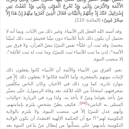
الأَكْمَهَ وَالأَبْرَصَ بِإِذْنِي وَإِذْ تُخْرِجُ الْمَوْتَى بِإِذْنِي وَإِذْ كَفَفْتُ بَنِي
إِسْرَائِيلَ عَنْكَ إِذْ جِئْتَهُمْ بِالْبَيِّنَاتِ فَقَالَ الَّذِينَ كَفَرُوا مِنْهُمْ إِنْ هَذَا إِلاَّ
سِحْرٌ مُبِينٌ
﴾ (المائدة: 110).
وقد أسند الله الفعل إلى الأنبياء. وغير ذلك من الآيات. وبما أنه لا
نحتمل أن يكون ذلك ثابتاً للأنبياء دون نبيِّنا فحينئذٍ ثبت ذلك لنبيِّنا
محمد|. وقد ثبت أن عليّاً× نفس النبيّ| بنصّ القرآن، ولا فرق بين
الأئمة^، إذن ما ثبت للأنبياء ثبت للنبيّ|، وما ثبت له ثبت للأئمّة^،
إلا منصب النبوة.
نعم، الفرق بين الأنبياء والأئمة أن الأنبياء كانوا يفعلون ذلك
لإثبات نبوتهم بالمعجزة، وأما الأئمة فكانوا لا يفعلون ذلك إلاّ في
موارد نادرة، كما ورد ذلك في الأخبار، وكان الناس مكلَّفين
بمعرفتهم، امتحاناً من الله للأمّة، بعد وفاة الرسول|، حتّى يتميَّز
مَنْ يأخذ بقوله| ومَنْ لا يأخذ به، ولذا ورد في الزيارة: «والباب
)
[44]
(
المبتلى به الناس»
، فكيف يظنّ بشخصٍ يلتزم بإمامتهم،
وأنهم عدل للنبيّ| إلاّ في منصب النبوة، ولا يلتزم بالولاية
التكوينية لهم^؟! مع أن الحكمة الإلهية اقتضَتْ أن تكون الولاية
التكوينية بأيديهم؛ حتّى يتمكَّنوا من إبطال مَنْ يدّعي النبوة بعد