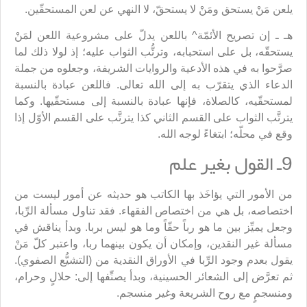
يلعن مَنْ يستحق ومَنْ لا يستحقّ، لا النهي عن لعن المستحقّين.
هـ ـ إن تصريح الأئمّة^ باللعن يدلّ على مشروعية اللعن لمَنْ
يستحقّه، بل على استحبابه، وترتُّب الثواب عليه؛ إذ لولا ذلك لما
صرَّحوا به في هذه الأدعية والروايات الشريفة، وجعلوه من جملة
الدعاء الذي يتقرّب به إلى الله تعالى. فاللعن عبادة بالنسبة
لمستحقّيه، كالصلاة، فإنها عبادة بالنسبة إلى مستحقّيها. وكما
يترتَّب الثواب على القسم الثاني كذا يترتَّب على القسم الأوّل إذا
وقع في محلّه؛ ابتغاءً لوجه الله.
9ـ القول بغير علم
من الأمور التي يؤاخَذ بها الكاتب هو حديثه عن أمور ليست من
اختصاصه، بل هي من اختصاص الفقهاء. فقد تناول مسألة الرِّبا،
وجعل يميِّز بين ما هو رباً حقّاً وما هو ليس بربا. وبدأ يناقش في
مسألة غير النقدين، وإمكان أن يكون بينهما ربا، واعتبر كلّ مَنْ
يقول بعدم وجود الرِّبا في الأوراق النقدية من (التشيُّع الصفوي).
ثم تعرَّض إلى الشعائر الحسينية، وبدأ يصنِّفها إلى: حلالٍ وحرام،
ومنسجمٍ مع روح الشريعة وغير منسجم.