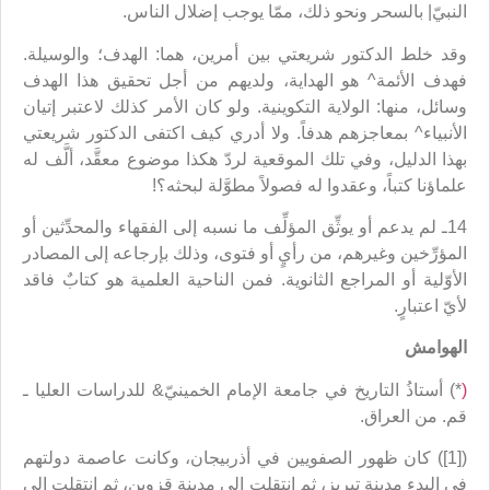
النبيّ| بالسحر ونحو ذلك، ممّا يوجب إضلال الناس.
وقد خلط الدكتور شريعتي بين أمرين، هما: الهدف؛ والوسيلة.
فهدف الأئمة^ هو الهداية، ولديهم من أجل تحقيق هذا الهدف
وسائل، منها: الولاية التكوينية. ولو كان الأمر كذلك لاعتبر إتيان
الأنبياء^ بمعاجزهم هدفاً. ولا أدري كيف اكتفى الدكتور شريعتي
بهذا الدليل، وفي تلك الموقعية لردّ هكذا موضوع معقَّد، ألَّف له
علماؤنا كتباً، وعقدوا له فصولاً مطوَّلة لبحثه؟!
14ـ لم يدعم أو يوثِّق المؤلِّف ما نسبه إلى الفقهاء والمحدِّثين أو
المؤرِّخين وغيرهم، من رأيٍ أو فتوى، وذلك بإرجاعه إلى المصادر
الأوّلية أو المراجع الثانوية. فمن الناحية العلمية هو كتابٌ فاقد
لأيّ اعتبارٍ.
الهوامش
(
*) أستاذُ التاريخ في جامعة الإمام الخمينيّ& للدراسات العليا ـ
قم. من العراق.
([1]) كان ظهور الصفويين في أذربيجان، وكانت عاصمة دولتهم
في البدء مدينة تبريز، ثم انتقلت إلى مدينة قزوين، ثم انتقلت إلى