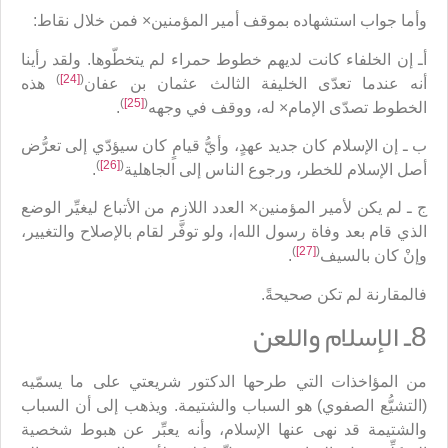
وأما جواب استشهاده بموقف أمير المؤمنين× فمن خلال نقاط:
أـ إن الخلفاء كانت لديهم خطوط حمراء لم يتخطّوها. ولقد رأينا
)
[24]
(
أنه عندما تعدّى الخليفة الثالث عثمان بن عفان
هذه
)
[25]
(
الخطوط تصدّى الإمام× له، ووقف في وجهه
.
ب ـ إن الإسلام كان جديد عهدٍ، وأيُّ قيامٍ كان سيؤدّي إلى تعرُّض
)
[26]
(
أصل الإسلام للخطر، ورجوع الناس إلى الجاهلية
.
ج ـ لم يكن لأمير المؤمنين× العدد اللازم من الأتباع ليغيِّر الوضع
الذي قام بعد وفاة رسول الله|، ولو توفَّر لقام بالإصلاح والتغيير،
)
[27]
(
وإنْ كان بالسيف
.
فالمقارنة لم تكن صحيحةً.
8ـ الإسلام واللعن
من المؤاخذات التي طرحها الدكتور شريعتي على ما يسمّيه
(التشيُّع الصفوي) هو السباب والشتيمة. ويذهب إلى أن السباب
والشتيمة قد نهى عنها الإسلام، وأنه يعبِّر عن هبوط شخصية