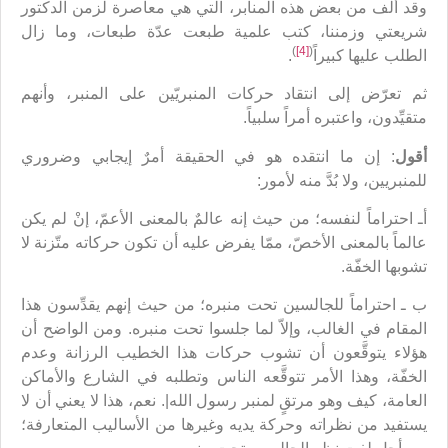
وقد أُلِّف من بعض هذه المنابر، التي هي معاصرة لزمن الدكتور
شريعتي وزمننا، كتب علمية طبعت عدّة طبعات، وما زال
)
[4]
(
الطلب عليها كبيراً
.
ثم تعرّض إلى انتقاد حركات المنبريّين على المنبر، وأنهم
متقيِّدون، واعتبره أمراً سلبياً.
أقول
: إن ما انتقده هو في الحقيقة أمرٌ إيجابي وضروري
للمنبريين، ولا بُدَّ منه لأمور:
أـ احتراماً لنفسه؛ من حيث إنه عالمٌ بالمعنى الأعمّ، إنْ لم يكن
عالماً بالمعنى الأخصّ، ممّا يفرض عليه أن تكون حركاته متّزنة لا
تشوبها الخفّة.
ب ـ احتراماً للجالسين تحت منبره؛ من حيث إنهم يقدِّسون هذا
المقام في الغالب، وإلاّ لما جلسوا تحت منبره. ومن الواضح أن
هؤلاء يتوقَّعون أن تشوب حركات هذا الخطيب الرزانة وعدم
الخفّة، وهذا الأمر تتوقَّعه الناس وتطلبه في الشارع والأماكن
العامة، كيف وهو مرتقٍ لمنبر رسول الله|. نعم، هذا لا يعني أن لا
يستفيد من نظراته وحركة يديه وغيرها من الأساليب المتعارفة؛