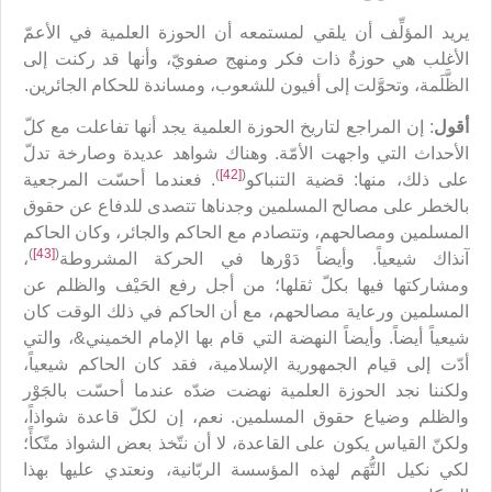
يريد المؤلِّف أن يلقي لمستمعه أن الحوزة العلمية في الأعمّ
الأغلب هي حوزةٌ ذات فكر ومنهج صفويّ، وأنها قد ركنت إلى
الظَّلَمة، وتحوَّلت إلى أفيون للشعوب، ومساندة للحكام الجائرين.
أقول
: إن المراجع لتاريخ الحوزة العلمية يجد أنها تفاعلت مع كلّ
الأحداث التي واجهت الأمّة. وهناك شواهد عديدة وصارخة تدلّ
)
[42]
(
على ذلك، منها: قضية التنباكو
. فعندما أحسّت المرجعية
بالخطر على مصالح المسلمين وجدناها تتصدى للدفاع عن حقوق
المسلمين ومصالحهم، وتتصادم مع الحاكم والجائر، وكان الحاكم
)
[43]
(
آنذاك شيعياً. وأيضاً دَوْرها في الحركة المشروطة
،
ومشاركتها فيها بكلّ ثقلها؛ من أجل رفع الحَيْف والظلم عن
المسلمين ورعاية مصالحهم، مع أن الحاكم في ذلك الوقت كان
شيعياً أيضاً. وأيضاً النهضة التي قام بها الإمام الخميني&، والتي
أدّت إلى قيام الجمهورية الإسلامية، فقد كان الحاكم شيعياً،
ولكننا نجد الحوزة العلمية نهضت ضدّه عندما أحسّت بالجَوْر
والظلم وضياع حقوق المسلمين. نعم، إن لكلّ قاعدة شواذاً،
ولكنّ القياس يكون على القاعدة، لا أن نتّخذ بعض الشواذ متّكأً؛
لكي نكيل التُّهَم لهذه المؤسسة الربّانية، ونعتدي عليها بهذا