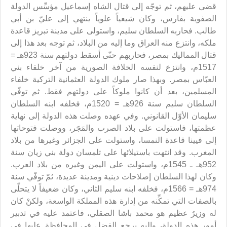
قضى عليهم، ثم توجّه إلى قتال الشاه إسماعيل مؤسِّس الدولة
الصفوية بفارس، وكان شيعياً علوياً ينتهي إلى عليّ بن أبي
طالب. فحاربه السلطان سليم، واستولى على مدينة تبريز قاعدة
ملكه، وانتزع منه العراق وما إليه من البلاد، ثم توجه بعد هذا إلى
قتال المماليك بمصر، فحاربهم حتّى أسقط دولتهم سنة 923هـ‍ =
1517م، وانتزع لنفسه الخلافة الصورية من آخر خلفاء بني
العبّاس بمصر. وبهذا صار ملوك الدولة العثمانية التركية خلفاء
المسلمين، بعد أن كانوا ملوكاً على دولتهم فقط. ثم توفّي
السلطان سليم سنة 926هـ = 1520م، فخلفه ابنه السلطان
سليمان الأوّل القانوني. وفي عهده وصلت هذه الدولة إلى نهاية
عظمتها، فاستولت على بلاد الصرب والمَجَر، ووصلت فتوحاتها
إلى فيينا قاعدة النمسا، واستولت على الجزائر وغيرها من بلاد
المغرب. وقد انتهت باستيلائها على تلمسان دولة بني زيان سنة
952هـ ـ 1545م، واستولت على اليمن وغيره من بلاد العرب.
وكان لهذا السلطان إصلاحات دينية ومدينة عديدة، ثمّ توفّي سنة
974هـ = 1566م، فخلفه ابنه سليم الثاني، وكان ضعيفاً لا يتحلّى
بالصفات التي تمكِّنه من إدارة هذه المملكة الواسعة، ولكنْ كان
له وزيرٌ عظيم هو محمد باشا الصقلي، فاعتمد عليه في تدبير
أمور هذه الدولة، وإليه يرجع الفضل في المحافظة عليها في